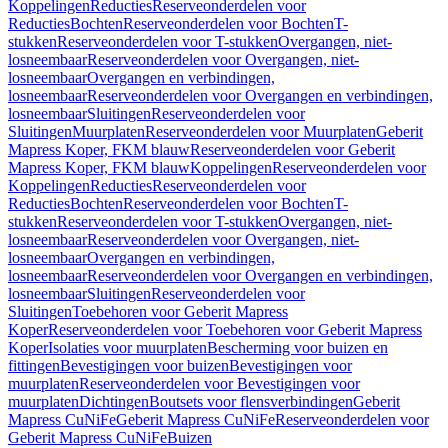
Koppelingen
Reducties
Reserveonderdelen voor
Reducties
Bochten
Reserveonderdelen voor Bochten
T-
stukken
Reserveonderdelen voor T-stukken
Overgangen, niet-
losneembaar
Reserveonderdelen voor Overgangen, niet-
losneembaar
Overgangen en verbindingen,
losneembaar
Reserveonderdelen voor Overgangen en verbindingen,
losneembaar
Sluitingen
Reserveonderdelen voor
Sluitingen
Muurplaten
Reserveonderdelen voor Muurplaten
Geberit
Mapress Koper, FKM blauw
Reserveonderdelen voor Geberit
Mapress Koper, FKM blauw
Koppelingen
Reserveonderdelen voor
Koppelingen
Reducties
Reserveonderdelen voor
Reducties
Bochten
Reserveonderdelen voor Bochten
T-
stukken
Reserveonderdelen voor T-stukken
Overgangen, niet-
losneembaar
Reserveonderdelen voor Overgangen, niet-
losneembaar
Overgangen en verbindingen,
losneembaar
Reserveonderdelen voor Overgangen en verbindingen,
losneembaar
Sluitingen
Reserveonderdelen voor
Sluitingen
Toebehoren voor Geberit Mapress
Koper
Reserveonderdelen voor Toebehoren voor Geberit Mapress
Koper
Isolaties voor muurplaten
Bescherming voor buizen en
fittingen
Bevestigingen voor buizen
Bevestigingen voor
muurplaten
Reserveonderdelen voor Bevestigingen voor
muurplaten
Dichtingen
Boutsets voor flensverbindingen
Geberit
Mapress CuNiFe
Geberit Mapress CuNiFe
Reserveonderdelen voor
Geberit Mapress CuNiFe
Buizen