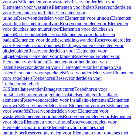
voor wc's
Elementen voor wastafels
Reserveonderdelen voor
Elementen voor wastafels
Elementen voor bidets
Reserveonderdelen
voor Elementen voor bidets
Elementen voor
urinoirs
Reserveonderdelen voor Elementen voor urinoirs
Elementen
voor douches met muurafvoer
Reserveonderdelen voor Elementen
voor douches met muurafvoer
Elementen voor douches en
baden
Reserveonderdelen voor Elementen voor douches en
baden
Elementen voor douchescheidingswanden
Reserveonderdelen
voor Elementen voor douchescheidingswanden
Elementen voor
uitgietbakken
Reserveonderdelen voor Elementen voor
uitgietbakken
Elementen voor kranen
Reserveonderdelen voor
Elementen voor kranen
Elementen voor het dragen van
lasten
Reserveonderdelen voor Elementen voor het dragen van
lasten
Elementen voor spoeltafels
Reserveonderdelen voor Elementen
voor spoeltafels
Toebehoren
Reserveonderdelen voor
Toebehoren
Geberit
GIS
Installatiewanden
Draagstructuren
Toebehoren voor
prefab
Toebehoren voor geluidsisolatie
Beplatingen
Installatie-
elementen
Reserveonderdelen voor Installatie-elementen
Elementen
voor wc's
Reserveonderdelen voor Elementen voor wc's
Elementen
voor wastafels
Reserveonderdelen voor Elementen voor
wastafels
Elementen voor bidets
Reserveonderdelen voor Elementen
voor bidets
Elementen voor urinoirs
Reserveonderdelen voor
Elementen voor urinoirs
Elementen voor douches met
muurafvoer
Reserveonderdelen voor Elementen voor douches met