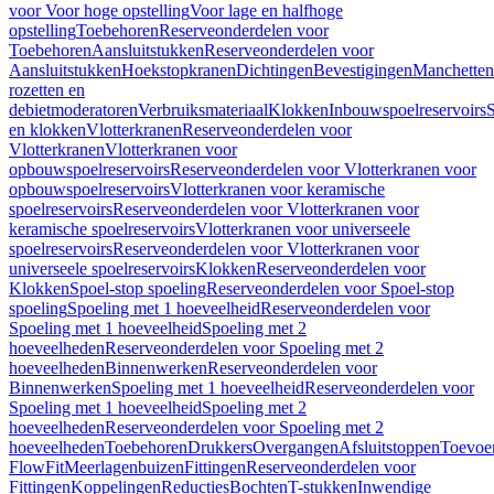
voor Voor hoge opstelling
Voor lage en halfhoge
opstelling
Toebehoren
Reserveonderdelen voor
Toebehoren
Aansluitstukken
Reserveonderdelen voor
Aansluitstukken
Hoekstopkranen
Dichtingen
Bevestigingen
Manchetten
rozetten en
debietmoderatoren
Verbruiksmateriaal
Klokken
Inbouwspoelreservoirs
en klokken
Vlotterkranen
Reserveonderdelen voor
Vlotterkranen
Vlotterkranen voor
opbouwspoelreservoirs
Reserveonderdelen voor Vlotterkranen voor
opbouwspoelreservoirs
Vlotterkranen voor keramische
spoelreservoirs
Reserveonderdelen voor Vlotterkranen voor
keramische spoelreservoirs
Vlotterkranen voor universeele
spoelreservoirs
Reserveonderdelen voor Vlotterkranen voor
universeele spoelreservoirs
Klokken
Reserveonderdelen voor
Klokken
Spoel-stop spoeling
Reserveonderdelen voor Spoel-stop
spoeling
Spoeling met 1 hoeveelheid
Reserveonderdelen voor
Spoeling met 1 hoeveelheid
Spoeling met 2
hoeveelheden
Reserveonderdelen voor Spoeling met 2
hoeveelheden
Binnenwerken
Reserveonderdelen voor
Binnenwerken
Spoeling met 1 hoeveelheid
Reserveonderdelen voor
Spoeling met 1 hoeveelheid
Spoeling met 2
hoeveelheden
Reserveonderdelen voor Spoeling met 2
hoeveelheden
Toebehoren
Drukkers
Overgangen
Afsluitstoppen
Toevoe
FlowFit
Meerlagenbuizen
Fittingen
Reserveonderdelen voor
Fittingen
Koppelingen
Reducties
Bochten
T-stukken
Inwendige