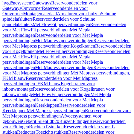
hygiënesysteem
Gateways
Reserveonderdelen voor
Gateways
Omvormer
Reserveonderdelen voor
Omvormer
Montagemateriaal
Armaturen voor buizen
Schuine
spindelafsluiters
Reserveonderdelen voor Schuine
spindelafsluiters
Met FlowFit persverbindingen
Reserveonderdelen
voor Met FlowFit persverbindingen
Met Mepla
persverbindingen
Reserveonderdelen voor Met Mepla
persverbindingen
Met Mapress persverbindingen
Reserveonderdelen
voor Met Mapress persverbindingen
Kogelkranen
Reserveonderdelen
voor Kogelkranen
Met FlowFit persverbindingen
Reserveonderdelen
voor Met FlowFit persverbindingen
Met Mepla
persverbindingen
Reserveonderdelen voor Met Mepla
persverbindingen
Met Mapress persverbindingen
Reserveonderdelen
voor Met Mapress persverbindingen
Met Mapress persverbindingen,
FKM blauw
Reserveonderdelen voor Met Mapress
persverbindingen, FKM blauw
Kogelkranen voor
inbouwmontage
Reserveonderdelen voor Kogelkranen voor
inbouwmontage
Met FlowFit persverbindingen
Met Mepla
persverbindingen
Reserveonderdelen voor Met Mepla
persverbindingen
Keerkleppen
Reserveonderdelen voor
Keerkleppen
Met Mapress persverbindingen
Reserveonderdelen voor
Met Mapress persverbindingen
Afvoersystemen voor
gebouwen
Geberit Silent-db20
Buizen
Fittingen
Reserveonderdelen
voor Fittingen
Bochten
T-stukken
Reserveonderdelen voor T-
stukken
Reducties
Toezichtsstukken
Reserveonderdelen voor