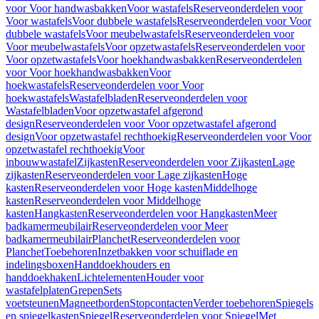
voor Voor handwasbakken
Voor wastafels
Reserveonderdelen voor
Voor wastafels
Voor dubbele wastafels
Reserveonderdelen voor Voor
dubbele wastafels
Voor meubelwastafels
Reserveonderdelen voor
Voor meubelwastafels
Voor opzetwastafels
Reserveonderdelen voor
Voor opzetwastafels
Voor hoekhandwasbakken
Reserveonderdelen
voor Voor hoekhandwasbakken
Voor
hoekwastafels
Reserveonderdelen voor Voor
hoekwastafels
Wastafelbladen
Reserveonderdelen voor
Wastafelbladen
Voor opzetwastafel afgerond
design
Reserveonderdelen voor Voor opzetwastafel afgerond
design
Voor opzetwastafel rechthoekig
Reserveonderdelen voor Voor
opzetwastafel rechthoekig
Voor
inbouwwastafel
Zijkasten
Reserveonderdelen voor Zijkasten
Lage
zijkasten
Reserveonderdelen voor Lage zijkasten
Hoge
kasten
Reserveonderdelen voor Hoge kasten
Middelhoge
kasten
Reserveonderdelen voor Middelhoge
kasten
Hangkasten
Reserveonderdelen voor Hangkasten
Meer
badkamermeubilair
Reserveonderdelen voor Meer
badkamermeubilair
Planchet
Reserveonderdelen voor
Planchet
Toebehoren
Inzetbakken voor schuiflade en
indelingsboxen
Handdoekhouders en
handdoekhaken
Lichtelementen
Houder voor
wastafelplaten
Grepen
Sets
voetsteunen
Magneetborden
Stopcontacten
Verder toebehoren
Spiegels
en spiegelkasten
Spiegel
Reserveonderdelen voor Spiegel
Met