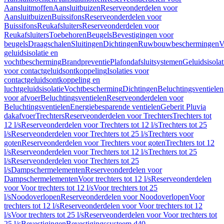
Aansluitmoffen
Aansluitbuizen
Reserveonderdelen voor
Aansluitbuizen
Buissifons
Reserveonderdelen voor
Buissifons
Reukafsluiters
Reserveonderdelen voor
Reukafsluiters
Toebehoren
Beugels
Bevestigingen voor
beugels
Draagschalen
Sluitingen
Dichtingen
Ruwbouwbeschermingen
V
geluidsisolatie en
vochtbescherming
Brandpreventie
Plafondafsluitsystemen
Geluidsisolat
voor contactgeluidsontkoppeling
Isolaties voor
contactgeluidsontkoppeling en
luchtgeluidsisolatie
Vochtbescherming
Dichtingen
Beluchtingsventielen
voor afvoer
Beluchtingsventielen
Reserveonderdelen voor
Beluchtingsventielen
Energiebesparende ventielen
Geberit Pluvia
dakafvoer
Trechters
Reserveonderdelen voor Trechters
Trechters tot
12 l/s
Reserveonderdelen voor Trechters tot 12 l/s
Trechters tot 25
l/s
Reserveonderdelen voor Trechters tot 25 l/s
Trechters voor
goten
Reserveonderdelen voor Trechters voor goten
Trechters tot 12
l/s
Reserveonderdelen voor Trechters tot 12 l/s
Trechters tot 25
l/s
Reserveonderdelen voor Trechters tot 25
l/s
Dampschermelementen
Reserveonderdelen voor
Dampschermelementen
Voor trechters tot 12 l/s
Reserveonderdelen
voor Voor trechters tot 12 l/s
Voor trechters tot 25
l/s
Noodoverlopen
Reserveonderdelen voor Noodoverlopen
Voor
trechters tot 12 l/s
Reserveonderdelen voor Voor trechters tot 12
l/s
Voor trechters tot 25 l/s
Reserveonderdelen voor Voor trechters tot
25 l/s
Bevestigingen
Bevestigingssysteem d40–