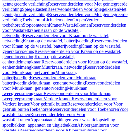
geïntegreerde verlichting
Reserveonderdelen voor Met geïntegreerde
verlichting
Spiegelkasten
Reserveonderdelen voor Spiegelkasten
Met
geïntegreerde verlichting
Reserveonderdelen voor Met geïntegreerde
verlichting
Toebehoren
Lichtelementen
Grepen
Verder
toebehoren
Stopcontacten
Kranen
Wastafelkranen
Reserveonderdelen
voor Wastafelkranen
Kraan op de wastafel,
netvoeding
Reserveonderdelen voor Kraan op de wastafel,
netvoeding
Kraan op de wastafel, batterijvoeding
Reserveonderdelen
voor Kraan op de wastafel, batterijvoeding
Kraan op de wastafel,
generatorvoeding
Reserveonderdelen voor Kraan op de wastafel,
generatorvoeding
Kraan op de wastafel,
eenhendelmengkraan
Reserveonderdelen voor Kraan op de wastafel,
eenhendelmengkraan
Muurkraan, netvoeding
Reserveonderdelen
voor Muurkraan, netvoeding
Muurkraan,
batterijvoeding
Reserveonderdelen voor Muurkraan,
batterijvoeding
Muurkraan, generatorvoeding
Reserveonderdelen
voor Muurkraan, generatorvoeding
Muurkraan,
tweegreepsmengkraan
Reserveonderdelen voor Muurkraan,
tweegreepsmengkraan
Verdere kranen
Reserveonderdelen voor
Verdere kranen
Voor gebruik buiten
Reserveonderdelen voor Voor
gebruik buiten
Toebehoren
Reserveonderdelen voor Toebehoren
Voor
wastafelkranen
Reserveonderdelen voor Voor
wastafelkranen
Apparaataansluitingen voor wastafelopstelling,
spoelbakken, apparaten en uitgietbakken
Afvoergarnituren voor
wastafels
Reserveonderdelen voor Afvoergarnituren voor