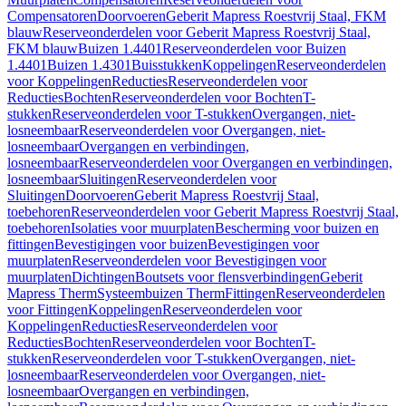
Compensatoren
Doorvoeren
Geberit Mapress Roestvrij Staal, FKM
blauw
Reserveonderdelen voor Geberit Mapress Roestvrij Staal,
FKM blauw
Buizen 1.4401
Reserveonderdelen voor Buizen
1.4401
Buizen 1.4301
Buisstukken
Koppelingen
Reserveonderdelen
voor Koppelingen
Reducties
Reserveonderdelen voor
Reducties
Bochten
Reserveonderdelen voor Bochten
T-
stukken
Reserveonderdelen voor T-stukken
Overgangen, niet-
losneembaar
Reserveonderdelen voor Overgangen, niet-
losneembaar
Overgangen en verbindingen,
losneembaar
Reserveonderdelen voor Overgangen en verbindingen,
losneembaar
Sluitingen
Reserveonderdelen voor
Sluitingen
Doorvoeren
Geberit Mapress Roestvrij Staal,
toebehoren
Reserveonderdelen voor Geberit Mapress Roestvrij Staal,
toebehoren
Isolaties voor muurplaten
Bescherming voor buizen en
fittingen
Bevestigingen voor buizen
Bevestigingen voor
muurplaten
Reserveonderdelen voor Bevestigingen voor
muurplaten
Dichtingen
Boutsets voor flensverbindingen
Geberit
Mapress Therm
Systeembuizen Therm
Fittingen
Reserveonderdelen
voor Fittingen
Koppelingen
Reserveonderdelen voor
Koppelingen
Reducties
Reserveonderdelen voor
Reducties
Bochten
Reserveonderdelen voor Bochten
T-
stukken
Reserveonderdelen voor T-stukken
Overgangen, niet-
losneembaar
Reserveonderdelen voor Overgangen, niet-
losneembaar
Overgangen en verbindingen,