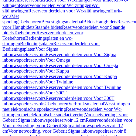
zittingen
Reserveonderdelen voor Wc-zittingen
Wc-
zittingsringen
Reserveonderdelen voor Wc-zittingsringen
Hurk-
wc’s
Met
spoeling
Toebehoren
Bevestigingsmateriaal
Bidets
Hangbidets
Reserveo
voor Hangbidets
Staande bidets
Reserveonderdelen voor Staande
bidets
Toebehoren
Reserveonderdelen voor
Toebehoren
Bedieningsplaten en wc-
sturingen
Bedieningsplaten
Reserveonderdelen voor
Bedieningsplaten
Voor Sigma
inbouwspoelreservoirs
Reserveonderdelen voor Voor Sigma
inbouwspoelreservoirs
Voor Omega
inbouwspoelreservoirs
Reserveonderdelen voor Voor Omega
inbouwspoelreservoirs
Voor Kappa
inbouwspoelreservoirs
Reserveonderdelen voor Voor Kappa
inbouwspoelreservoirs
Voor Twinline
inbouwspoelreservoirs
Reserveonderdelen voor Voor Twinline
inbouwspoelreservoirs
Voor 300T
inbouwspoelreservoirs
Reserveonderdelen voor Voor 300T
inbouwspoelreservoirs
Toebehoren
Verbruiksmateriaal
Wc-sturingen
met elektronische spoelactivering
Reserveonderdelen voor Wc-
sturingen met elektronische spoelactivering
Voor netvoeding, voor
Geberit Sigma inbouwspoelreservoir 12 cm
Reserveonderdelen voor
Voor netvoeding, voor Geberit Sigma inbouwspoelreservoir 12
cm
Voor netvoeding, voor Geberit Sigma inbouwspoelreservoir 8