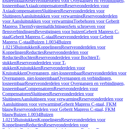
losneembaar
Reserveonderdelen voor Overgangen en verbindingen,
losneembaar
Axiaalcompensatoren
Reserveonderdelen voor
Axiaalcompensatoren
Sluitingen
Reserveonderdelen voor
Sluitingen
Aansluitstukken voor verwarming
Reserveonderdelen
voor Aansluitstukken voor verwarming
Toebehoren voor Geberit
Mapress Therm
Systeemafdichtingen
Sets schroeven voor
flensverbindingen
Bevestigingen voor buizen
Geberit Mapress C-
staal
Geberit Mapress C-staal
Reserveonderdelen voor Geberit
Mapress C-staal
Buizen 1.0034
Buizen
1.0215
Buisstukken
Koppelingen
Reserveonderdelen voor
Koppelingen
Reducties
Reserveonderdelen voor
Reducties
Bochten
Reserveonderdelen voor Bochten
T-
stukken
Reserveonderdelen voor T-
stukken
Kruisstukken
Reserveonderdelen voor
Kruisstukken
Overgangen, niet-losneembaar
Reserveonderdelen voor
Overgangen, niet-losneembaar
Overgangen en verbindingen,
losneembaar
Reserveonderdelen voor Overgangen en verbindingen,
losneembaar
Compensatoren
Reserveonderdelen voor
Compensatoren
Sluitingen
Reserveonderdelen voor
Sluitingen
Aansluitingen voor verwarming
Reserveonderdelen voor
Aansluitingen voor verwarming
Geberit Mapress C-staal, FKM
blauw
Reserveonderdelen voor Geberit Mapress C-staal, FKM
blauw
Buizen 1.0034
Buizen
1.0215
Buisstukken
Koppelingen
Reserveonderdelen voor
Koppelingen
Reducties
Reserveonderdelen voor