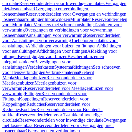
circulatie
Reserveonderdelen voor Inwendige circulatie
Overgangen,
niet-losneembaar
Overgangen en verbindingen,
losneembaar
Reserveonderdelen voor Overgangen en verbindingen,
losneembaar
Sluitingen
Inbouwdozen
Muurplaten
Reserveonderdelen
voor Muurplaten
Verdelers met schroefaansluiting
T-stukken voor
verwarming
Overgangen en verbindingen voor verwarming,
losneembaar
Aansluitingen voor verwarming
Reserveonderdelen
voor Aansluitingen voor verwarming
Toebehoren
Isolaties voor
aansluitingen
Afdichtingen voor buizen en fittingen
Afdichtingen
voor aansluitingen
Afdichtingen voor fittingen
Afdekking voor
fittingen
Bevestigingen voor buizen
Beschermbuizen en
inleghulpstukken
Bevestigingen voor
aansluitingen
Verdelerkasten
Systeemafdichtingen
Sets schroeven
voor flensverbindingen
Verbruiksmateriaal
Geberit
Mepla
Meerlagenbuizen
Reserveonderdelen voor
Meerlagenbuizen
Meerlagenbuizen voor
verwarming
Reserveonderdelen voor Meerlagenbuizen voor
verwarming
Fittingen
Reserveonderdelen voor
Fittingen
Koppelingen
Reserveonderdelen voor
Koppelingen
Reducties
Reserveonderdelen voor
Reducties
Bochten
Reserveonderdelen voor Bochten
T-
stukken
Reserveonderdelen voor T-stukken
Inwendige
circulatie
Reserveonderdelen voor Inwendige circulatie
Overgangen,
niet-losneembaar
Reserveonderdelen voor Overgangen, niet-
losneembaar
Overgangen en verbindingen,