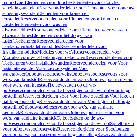
muurafvoer
Elementen voor douches
Elementen voor douche-
scheidingswanden
Reserveonderdelen voor Elementen voor douche-
scheidingswanden
Elementen voor kranen en
toestellen
Reserveonderdelen voor Elementen voor kranen en
toestellen
Elementen voor was- en
afwasmachines
Reserveonderdelen voor Elementen voor was- en
afwasmachines
Elementen voor het dragen van
lasten
Toebehoren
Reserveonderdelen voor
Toebehoren
Installatiemodules
Reserveonderdelen voor
Installatiemodules
Modules voor wc's
Reserveonderdelen voor
Modules voor wc's
Beplatingen
Toebehoren
Reserveonderdelen voor
Toebehoren
Voor installatiewanden
Reserveonderdelen voor Voor
installatiewanden
Voor toevoersystemen
Voor
waterafvoer
Opbouwspoelreservoirs
Opbouwspoelreservoirs voor
wc's, van kunststof
Reserveonderdelen voor Opbouwspoelreservoirs
voor wc's, van kunststof
Te bevestigen op de wc-
pot
Reserveonderdelen voor Te bevestigen op de wc-pot
Voor hoge
opstelling
Reserveonderdelen voor Voor hoge opstelling
Voor lage en
halfhoge opstelling
Reserveonderdelen voor Voor lage en halfhoge
opstelling
Opbouwspoelreservoirs voor wc's, van sanitaire
keramiek
Reserveonderdelen voor Opbouwspoelreservoirs voor
wc's, van sanitaire keramiek
Te bevestigen op de wc-
pot
Reserveonderdelen voor Te bevestigen op de wc-pot
Spoelbuizen
voor opbouwspoelreservoirs
Reserveonderdelen voor Spoelbuizen
voor opbouwspoelreservoirs
Voor hoge opstelling
Reserveonderdelen