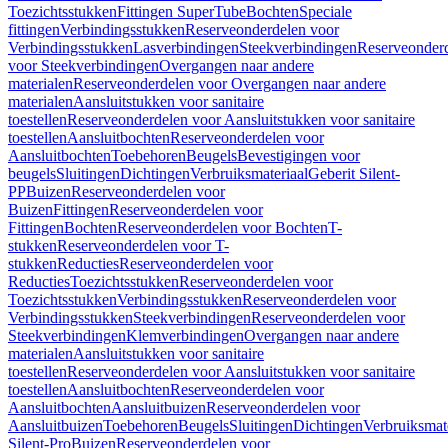
Toezichtsstukken
Fittingen SuperTube
Bochten
Speciale
fittingen
Verbindingsstukken
Reserveonderdelen voor
Verbindingsstukken
Lasverbindingen
Steekverbindingen
Reserveonder
voor Steekverbindingen
Overgangen naar andere
materialen
Reserveonderdelen voor Overgangen naar andere
materialen
Aansluitstukken voor sanitaire
toestellen
Reserveonderdelen voor Aansluitstukken voor sanitaire
toestellen
Aansluitbochten
Reserveonderdelen voor
Aansluitbochten
Toebehoren
Beugels
Bevestigingen voor
beugels
Sluitingen
Dichtingen
Verbruiksmateriaal
Geberit Silent-
PP
Buizen
Reserveonderdelen voor
Buizen
Fittingen
Reserveonderdelen voor
Fittingen
Bochten
Reserveonderdelen voor Bochten
T-
stukken
Reserveonderdelen voor T-
stukken
Reducties
Reserveonderdelen voor
Reducties
Toezichtsstukken
Reserveonderdelen voor
Toezichtsstukken
Verbindingsstukken
Reserveonderdelen voor
Verbindingsstukken
Steekverbindingen
Reserveonderdelen voor
Steekverbindingen
Klemverbindingen
Overgangen naar andere
materialen
Aansluitstukken voor sanitaire
toestellen
Reserveonderdelen voor Aansluitstukken voor sanitaire
toestellen
Aansluitbochten
Reserveonderdelen voor
Aansluitbochten
Aansluitbuizen
Reserveonderdelen voor
Aansluitbuizen
Toebehoren
Beugels
Sluitingen
Dichtingen
Verbruiksmat
Silent-Pro
Buizen
Reserveonderdelen voor