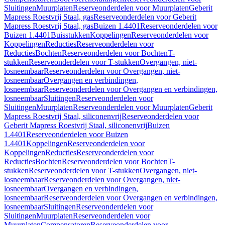
Sluitingen
Muurplaten
Reserveonderdelen voor Muurplaten
Geberit
Mapress Roestvrij Staal, gas
Reserveonderdelen voor Geberit
Mapress Roestvrij Staal, gas
Buizen 1.4401
Reserveonderdelen voor
Buizen 1.4401
Buisstukken
Koppelingen
Reserveonderdelen voor
Koppelingen
Reducties
Reserveonderdelen voor
Reducties
Bochten
Reserveonderdelen voor Bochten
T-
stukken
Reserveonderdelen voor T-stukken
Overgangen, niet-
losneembaar
Reserveonderdelen voor Overgangen, niet-
losneembaar
Overgangen en verbindingen,
losneembaar
Reserveonderdelen voor Overgangen en verbindingen,
losneembaar
Sluitingen
Reserveonderdelen voor
Sluitingen
Muurplaten
Reserveonderdelen voor Muurplaten
Geberit
Mapress Roestvrij Staal, siliconenvrij
Reserveonderdelen voor
Geberit Mapress Roestvrij Staal, siliconenvrij
Buizen
1.4401
Reserveonderdelen voor Buizen
1.4401
Koppelingen
Reserveonderdelen voor
Koppelingen
Reducties
Reserveonderdelen voor
Reducties
Bochten
Reserveonderdelen voor Bochten
T-
stukken
Reserveonderdelen voor T-stukken
Overgangen, niet-
losneembaar
Reserveonderdelen voor Overgangen, niet-
losneembaar
Overgangen en verbindingen,
losneembaar
Reserveonderdelen voor Overgangen en verbindingen,
losneembaar
Sluitingen
Reserveonderdelen voor
Sluitingen
Muurplaten
Reserveonderdelen voor
Muurplaten
Compensatoren
Reserveonderdelen voor