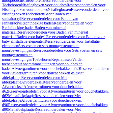
inloopdouche
Toebehoren
Reserveonderdelen voor
Toebehoren
Nisaflegboxen voor douches
Reserveonderdelen voor
Nisaflegboxen voor douches
Nisaflegboxen
Reserveonderdelen voor
Nisaflegboxen
Toebehoren
Baden
Baden van
sanitairacryl
Reserveonderdelen voor Baden van
sanitairacryl
Rechthoekige baden
Reserveonderdelen voor
Rechthoekige baden
Baden van mineraal
materiaal
Reserveonderdelen voor Baden van mineraal
materiaal
Baden voor baby's
Reserveonderdelen voor Baden voor
baby's
Installatie-elementen
Reserveonderdelen voor Installatie-
elementen
Sets voeten en sets montagesteunen en
muurbevestigingen
Reserveonderdelen voor Sets voeten en sets
montagesteunen en
muurbevestigingen
Toebehoren
Reparatiesets
Verder
toebehoren
Apparaataansluitingen voor douches en
baden
Afvoergarnituren voor douchebakken d52
Reserveonderdelen
voor Afvoergarnituren voor douchebakken d52
Met
afdekplaatje
Reserveonderdelen voor Met
afdekplaatje
Afvoerdeksel
Reserveonderdelen voor
Afvoerdeksel
Afvoergarnituren voor douchebakken,
d62
Reserveonderdelen voor Afvoergarnituren voor douchebakken,
d62
Met afdekplaatje
Reserveonderdelen voor Met
afdekplaatje
Afvoergarnituren voor douchebakken,
d90
Reserveonderdelen voor Afvoergarnituren voor douchebakken,
d90
Met afdekplaatje
Reserveonderdelen voor Met