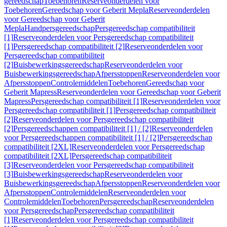
gereedschap
Toebehoren
Reserveonderdelen voor
Toebehoren
Gereedschap voor Geberit Mepla
Reserveonderdelen
voor Gereedschap voor Geberit
Mepla
Handpersgereedschap
Persgereedschap compatibiliteit
[1]
Reserveonderdelen voor Persgereedschap compatibiliteit
[1]
Persgereedschap compatibiliteit [2]
Reserveonderdelen voor
Persgereedschap compatibiliteit
[2]
Buisbewerkingsgereedschap
Reserveonderdelen voor
Buisbewerkingsgereedschap
Afpersstoppen
Reserveonderdelen voor
Afpersstoppen
Controlemiddelen
Toebehoren
Gereedschap voor
Geberit Mapress
Reserveonderdelen voor Gereedschap voor Geberit
Mapress
Persgereedschap compatibiliteit [1]
Reserveonderdelen voor
Persgereedschap compatibiliteit [1]
Persgereedschap compatibiliteit
[2]
Reserveonderdelen voor Persgereedschap compatibiliteit
[2]
Persgereedschappen compatibiliteit [1] / [2]
Reserveonderdelen
voor Persgereedschappen compatibiliteit [1] / [2]
Persgereedschap
compatibiliteit [2XL]
Reserveonderdelen voor Persgereedschap
compatibiliteit [2XL]
Persgereedschap compatibiliteit
[3]
Reserveonderdelen voor Persgereedschap compatibiliteit
[3]
Buisbewerkingsgereedschap
Reserveonderdelen voor
Buisbewerkingsgereedschap
Afpersstoppen
Reserveonderdelen voor
Afpersstoppen
Controlemiddelen
Reserveonderdelen voor
Controlemiddelen
Toebehoren
Persgereedschap
Reserveonderdelen
voor Persgereedschap
Persgereedschap compatibiliteit
[1]
Reserveonderdelen voor Persgereedschap compatibiliteit