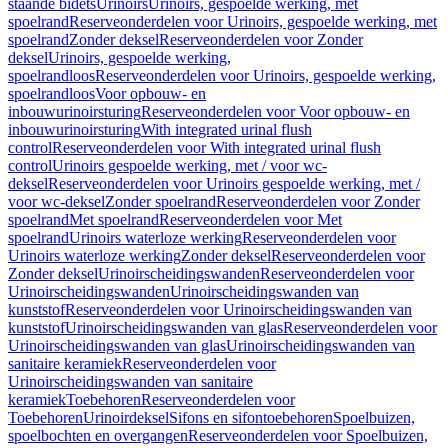
staande bidets
Urinoirs
Urinoirs, gespoelde werking, met
spoelrand
Reserveonderdelen voor Urinoirs, gespoelde werking, met
spoelrand
Zonder deksel
Reserveonderdelen voor Zonder
deksel
Urinoirs, gespoelde werking,
spoelrandloos
Reserveonderdelen voor Urinoirs, gespoelde werking,
spoelrandloos
Voor opbouw- en
inbouwurinoirsturing
Reserveonderdelen voor Voor opbouw- en
inbouwurinoirsturing
With integrated urinal flush
control
Reserveonderdelen voor With integrated urinal flush
control
Urinoirs gespoelde werking, met / voor wc-
deksel
Reserveonderdelen voor Urinoirs gespoelde werking, met /
voor wc-deksel
Zonder spoelrand
Reserveonderdelen voor Zonder
spoelrand
Met spoelrand
Reserveonderdelen voor Met
spoelrand
Urinoirs waterloze werking
Reserveonderdelen voor
Urinoirs waterloze werking
Zonder deksel
Reserveonderdelen voor
Zonder deksel
Urinoirscheidingswanden
Reserveonderdelen voor
Urinoirscheidingswanden
Urinoirscheidingswanden van
kunststof
Reserveonderdelen voor Urinoirscheidingswanden van
kunststof
Urinoirscheidingswanden van glas
Reserveonderdelen voor
Urinoirscheidingswanden van glas
Urinoirscheidingswanden van
sanitaire keramiek
Reserveonderdelen voor
Urinoirscheidingswanden van sanitaire
keramiek
Toebehoren
Reserveonderdelen voor
Toebehoren
Urinoirdeksel
Sifons en sifontoebehoren
Spoelbuizen,
spoelbochten en overgangen
Reserveonderdelen voor Spoelbuizen,