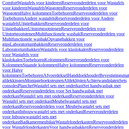
Comfort
Wastafels voor kinderen
Reserveonderdelen voor Wastafels
voor kinderen
Wastafels
Wasgoten
Reserveonderdelen voor
Wasgoten
Halve kolommen
Toebehoren
Reserveonderdelen voor
Toebehoren
Andere wastafels
Reserveonderdelen voor Andere
wastafels
Uitgietbakken
Reserveonderdelen voor
Uitgietbakken
Uitstortgootstenen
Reserveonderdelen voor
Uitstortgootstenen
Multifunctionele wasbak
Reserveonderdelen voor
Multifunctionele wasbak
Opvangbakken voor
gips
Laboratoriumbakken
Reserveonderdelen voor
Laboratoriumbakken
Wastafels voor klaslokalen
Reserveonderdelen
voor Wastafels voor
klaslokalen
Toebehoren
Kolommen
Reserveonderdelen voor
Kolommen
Staande kolommen
Halve kolommen
Reserveonderdelen
voor Halve
kolommen
Toebehoren
Afvoerdeksel
Handdoekhouder
Bevestigingsmat
afdekkingen
Montagehoeksteunen
Afdeklijsten
Achterwandplaten
Sets
consoles
Planchet
Wastafel sets met onderkast
Set handwasbak met
onderkast
Reserveonderdelen voor Set handwasbak met
onderkast
Wastafel sets met onderkast
Reserveonderdelen voor
Wastafel sets met onderkast
Meubelwastafel sets met
onderkast
Reserveonderdelen voor Meubelwastafel sets met
onderkast
Inbouwwastafel sets met onderkast
Reserveonderdelen
voor Inbouwwastafel sets met
onderkast
Badkamermeubilair
Wastafelonderkasten
Reserveonderdelen
voor Wastafelonderkasten
Voor handwasbakken
Reserveonderdelen