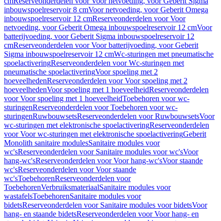
cm
Reserveonderdelen voor Voor netvoeding, voor Geberit Sigma
inbouwspoelreservoir 8 cm
Voor netvoeding, voor Geberit Omega
inbouwspoelreservoir 12 cm
Reserveonderdelen voor Voor
netvoeding, voor Geberit Omega inbouwspoelreservoir 12 cm
Voor
batterijvoeding, voor Geberit Sigma inbouwspoelreservoir 12
cm
Reserveonderdelen voor Voor batterijvoeding, voor Geberit
Sigma inbouwspoelreservoir 12 cm
Wc-sturingen met pneumatische
spoelactivering
Reserveonderdelen voor Wc-sturingen met
pneumatische spoelactivering
Voor spoeling met 2
hoeveelheden
Reserveonderdelen voor Voor spoeling met 2
hoeveelheden
Voor spoeling met 1 hoeveelheid
Reserveonderdelen
voor Voor spoeling met 1 hoeveelheid
Toebehoren voor wc-
sturingen
Reserveonderdelen voor Toebehoren voor wc-
sturingen
Ruwbouwsets
Reserveonderdelen voor Ruwbouwsets
Voor
wc-sturingen met elektronische spoelactivering
Reserveonderdelen
voor Voor wc-sturingen met elektronische spoelactivering
Geberit
Monolith sanitaire modules
Sanitaire modules voor
wc's
Reserveonderdelen voor Sanitaire modules voor wc's
Voor
hang-wc's
Reserveonderdelen voor Voor hang-wc's
Voor staande
wc's
Reserveonderdelen voor Voor staande
wc's
Toebehoren
Reserveonderdelen voor
Toebehoren
Verbruiksmateriaal
Sanitaire modules voor
wastafels
Toebehoren
Sanitaire modules voor
bidets
Reserveonderdelen voor Sanitaire modules voor bidets
Voor
hang- en staande bidets
Reserveonderdelen voor Voor hang- en