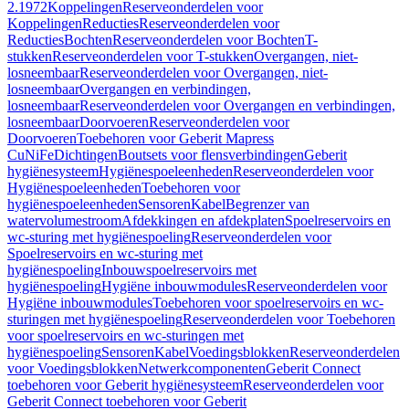
2.1972
Koppelingen
Reserveonderdelen voor
Koppelingen
Reducties
Reserveonderdelen voor
Reducties
Bochten
Reserveonderdelen voor Bochten
T-
stukken
Reserveonderdelen voor T-stukken
Overgangen, niet-
losneembaar
Reserveonderdelen voor Overgangen, niet-
losneembaar
Overgangen en verbindingen,
losneembaar
Reserveonderdelen voor Overgangen en verbindingen,
losneembaar
Doorvoeren
Reserveonderdelen voor
Doorvoeren
Toebehoren voor Geberit Mapress
CuNiFe
Dichtingen
Boutsets voor flensverbindingen
Geberit
hygiënesysteem
Hygiënespoeleenheden
Reserveonderdelen voor
Hygiënespoeleenheden
Toebehoren voor
hygiënespoeleenheden
Sensoren
Kabel
Begrenzer van
watervolumestroom
Afdekkingen en afdekplaten
Spoelreservoirs en
wc-sturing met hygiënespoeling
Reserveonderdelen voor
Spoelreservoirs en wc-sturing met
hygiënespoeling
Inbouwspoelreservoirs met
hygiënespoeling
Hygiëne inbouwmodules
Reserveonderdelen voor
Hygiëne inbouwmodules
Toebehoren voor spoelreservoirs en wc-
sturingen met hygiënespoeling
Reserveonderdelen voor Toebehoren
voor spoelreservoirs en wc-sturingen met
hygiënespoeling
Sensoren
Kabel
Voedingsblokken
Reserveonderdelen
voor Voedingsblokken
Netwerkcomponenten
Geberit Connect
toebehoren voor Geberit hygiënesysteem
Reserveonderdelen voor
Geberit Connect toebehoren voor Geberit