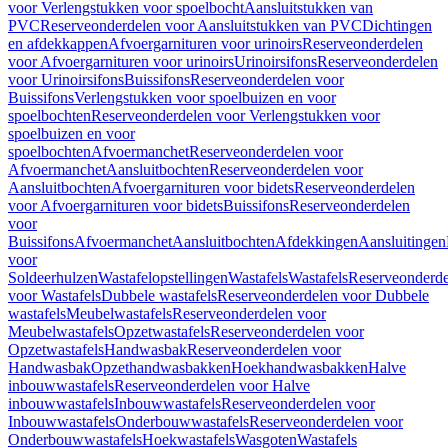
voor Verlengstukken voor spoelbocht
Aansluitstukken van
PVC
Reserveonderdelen voor Aansluitstukken van PVC
Dichtingen
en afdekkappen
Afvoergarnituren voor urinoirs
Reserveonderdelen
voor Afvoergarnituren voor urinoirs
Urinoirsifons
Reserveonderdelen
voor Urinoirsifons
Buissifons
Reserveonderdelen voor
Buissifons
Verlengstukken voor spoelbuizen en voor
spoelbochten
Reserveonderdelen voor Verlengstukken voor
spoelbuizen en voor
spoelbochten
Afvoermanchet
Reserveonderdelen voor
Afvoermanchet
Aansluitbochten
Reserveonderdelen voor
Aansluitbochten
Afvoergarnituren voor bidets
Reserveonderdelen
voor Afvoergarnituren voor bidets
Buissifons
Reserveonderdelen
voor
Buissifons
Afvoermanchet
Aansluitbochten
Afdekkingen
Aansluitingen
voor
Soldeerhulzen
Wastafelopstellingen
Wastafels
Wastafels
Reserveonderde
voor Wastafels
Dubbele wastafels
Reserveonderdelen voor Dubbele
wastafels
Meubelwastafels
Reserveonderdelen voor
Meubelwastafels
Opzetwastafels
Reserveonderdelen voor
Opzetwastafels
Handwasbak
Reserveonderdelen voor
Handwasbak
Opzethandwasbakken
Hoekhandwasbakken
Halve
inbouwwastafels
Reserveonderdelen voor Halve
inbouwwastafels
Inbouwwastafels
Reserveonderdelen voor
Inbouwwastafels
Onderbouwwastafels
Reserveonderdelen voor
Onderbouwwastafels
Hoekwastafels
Wasgoten
Wastafels