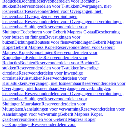
Reducties
Bochten
Reserveonderdelen voor Bochten
T-
stukken
Reserveonderdelen voor T-stukken
Overgangen, niet-
losneembaar
Reserveonderdelen voor Overgangen, niet-
losneembaar
Overgangen en verbindingen,
losneembaar
Reserveonderdelen voor Overgangen en verbindingen,
losneembaar
Sluitingen
Reserveonderdelen voor
Sluitingen
Toebehoren voor Geberit Mapress C-staal
Bescherming
voor buizen en fittingen
Bevestigingen voor
buizen
Dichtingen
Boutsets voor flensverbindingen
Geberit Mapress
Koper
Geberit Mapress Koper
Reserveonderdelen voor Geberit
Mapress Koper
Koppelingen
Reserveonderdelen voor
Koppelingen
Reducties
Reserveonderdelen voor
Reducties
Bochten
Reserveonderdelen voor Bochten
T-
stukken
Reserveonderdelen voor T-stukken
Inwendige
circulatie
Reserveonderdelen voor Inwendige
circulatie
Kruisstukken
Reserveonderdelen voor
Kruisstukken
Overgangen, niet-losneembaar
Reserveonderdelen voor
Overgangen, niet-losneembaar
Overgangen en verbindingen,
losneembaar
Reserveonderdelen voor Overgangen en verbindingen,
losneembaar
Sluitingen
Reserveonderdelen voor
Sluitingen
Muurplaten
Reserveonderdelen voor
Muurplaten
Aansluitingen voor verwarming
Reserveonderdelen voor
Aansluitingen voor verwarming
Geberit Mapress Koper,
gas
Reserveonderdelen voor Geberit Mapress Koper,
gas
Koppelingen
Reserveonderdelen voor