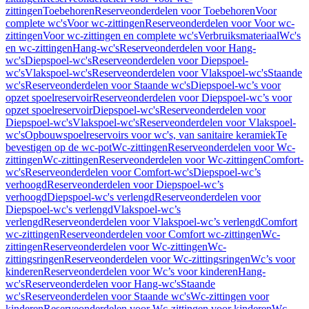
zittingen
Toebehoren
Reserveonderdelen voor Toebehoren
Voor
complete wc's
Voor wc-zittingen
Reserveonderdelen voor Voor wc-
zittingen
Voor wc-zittingen en complete wc's
Verbruiksmateriaal
Wc's
en wc-zittingen
Hang-wc's
Reserveonderdelen voor Hang-
wc's
Diepspoel-wc's
Reserveonderdelen voor Diepspoel-
wc's
Vlakspoel-wc's
Reserveonderdelen voor Vlakspoel-wc's
Staande
wc's
Reserveonderdelen voor Staande wc's
Diepspoel-wc’s voor
opzet spoelreservoir
Reserveonderdelen voor Diepspoel-wc’s voor
opzet spoelreservoir
Diepspoel-wc's
Reserveonderdelen voor
Diepspoel-wc's
Vlakspoel-wc's
Reserveonderdelen voor Vlakspoel-
wc's
Opbouwspoelreservoirs voor wc's, van sanitaire keramiek
Te
bevestigen op de wc-pot
Wc-zittingen
Reserveonderdelen voor Wc-
zittingen
Wc-zittingen
Reserveonderdelen voor Wc-zittingen
Comfort-
wc's
Reserveonderdelen voor Comfort-wc's
Diepspoel-wc’s
verhoogd
Reserveonderdelen voor Diepspoel-wc’s
verhoogd
Diepspoel-wc's verlengd
Reserveonderdelen voor
Diepspoel-wc's verlengd
Vlakspoel-wc’s
verlengd
Reserveonderdelen voor Vlakspoel-wc’s verlengd
Comfort
wc-zittingen
Reserveonderdelen voor Comfort wc-zittingen
Wc-
zittingen
Reserveonderdelen voor Wc-zittingen
Wc-
zittingsringen
Reserveonderdelen voor Wc-zittingsringen
Wc’s voor
kinderen
Reserveonderdelen voor Wc’s voor kinderen
Hang-
wc's
Reserveonderdelen voor Hang-wc's
Staande
wc's
Reserveonderdelen voor Staande wc's
Wc-zittingen voor
kinderen
Reserveonderdelen voor Wc-zittingen voor kinderen
Wc-