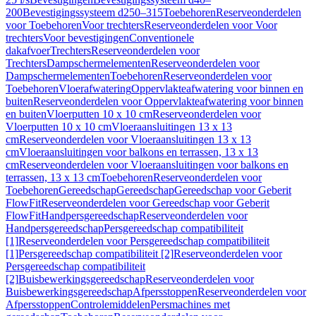
200
Bevestigingssysteem d250–315
Toebehoren
Reserveonderdelen
voor Toebehoren
Voor trechters
Reserveonderdelen voor Voor
trechters
Voor bevestigingen
Conventionele
dakafvoer
Trechters
Reserveonderdelen voor
Trechters
Dampschermelementen
Reserveonderdelen voor
Dampschermelementen
Toebehoren
Reserveonderdelen voor
Toebehoren
Vloerafwatering
Oppervlakteafwatering voor binnen en
buiten
Reserveonderdelen voor Oppervlakteafwatering voor binnen
en buiten
Vloerputten 10 x 10 cm
Reserveonderdelen voor
Vloerputten 10 x 10 cm
Vloeraansluitingen 13 x 13
cm
Reserveonderdelen voor Vloeraansluitingen 13 x 13
cm
Vloeraansluitingen voor balkons en terrassen, 13 x 13
cm
Reserveonderdelen voor Vloeraansluitingen voor balkons en
terrassen, 13 x 13 cm
Toebehoren
Reserveonderdelen voor
Toebehoren
Gereedschap
Gereedschap
Gereedschap voor Geberit
FlowFit
Reserveonderdelen voor Gereedschap voor Geberit
FlowFit
Handpersgereedschap
Reserveonderdelen voor
Handpersgereedschap
Persgereedschap compatibiliteit
[1]
Reserveonderdelen voor Persgereedschap compatibiliteit
[1]
Persgereedschap compatibiliteit [2]
Reserveonderdelen voor
Persgereedschap compatibiliteit
[2]
Buisbewerkingsgereedschap
Reserveonderdelen voor
Buisbewerkingsgereedschap
Afpersstoppen
Reserveonderdelen voor
Afpersstoppen
Controlemiddelen
Persmachines met