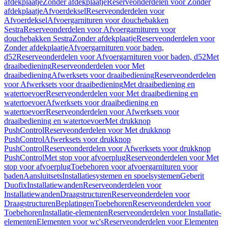
afdekplaatje
Zonder afdekplaatje
Reserveonderdelen voor Zonder
afdekplaatje
Afvoerdeksel
Reserveonderdelen voor
Afvoerdeksel
Afvoergarnituren voor douchebakken
Sestra
Reserveonderdelen voor Afvoergarnituren voor
douchebakken Sestra
Zonder afdekplaatje
Reserveonderdelen voor
Zonder afdekplaatje
Afvoergarnituren voor baden,
d52
Reserveonderdelen voor Afvoergarnituren voor baden, d52
Met
draaibediening
Reserveonderdelen voor Met
draaibediening
Afwerksets voor draaibediening
Reserveonderdelen
voor Afwerksets voor draaibediening
Met draaibediening en
watertoevoer
Reserveonderdelen voor Met draaibediening en
watertoevoer
Afwerksets voor draaibediening en
watertoevoer
Reserveonderdelen voor Afwerksets voor
draaibediening en watertoevoer
Met drukknop
PushControl
Reserveonderdelen voor Met drukknop
PushControl
Afwerksets voor drukknop
PushControl
Reserveonderdelen voor Afwerksets voor drukknop
PushControl
Met stop voor afvoerplug
Reserveonderdelen voor Met
stop voor afvoerplug
Toebehoren voor afvoergarnituren voor
baden
Aansluitsets
Installatiesystemen en spoelsystemen
Geberit
Duofix
Installatiewanden
Reserveonderdelen voor
Installatiewanden
Draagstructuren
Reserveonderdelen voor
Draagstructuren
Beplatingen
Toebehoren
Reserveonderdelen voor
Toebehoren
Installatie-elementen
Reserveonderdelen voor Installatie-
elementen
Elementen voor wc's
Reserveonderdelen voor Elementen