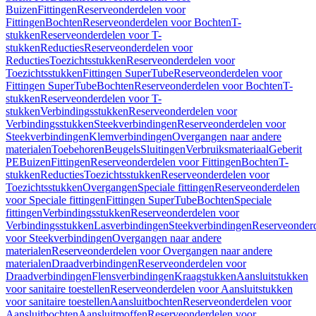
Buizen
Fittingen
Reserveonderdelen voor
Fittingen
Bochten
Reserveonderdelen voor Bochten
T-
stukken
Reserveonderdelen voor T-
stukken
Reducties
Reserveonderdelen voor
Reducties
Toezichtsstukken
Reserveonderdelen voor
Toezichtsstukken
Fittingen SuperTube
Reserveonderdelen voor
Fittingen SuperTube
Bochten
Reserveonderdelen voor Bochten
T-
stukken
Reserveonderdelen voor T-
stukken
Verbindingsstukken
Reserveonderdelen voor
Verbindingsstukken
Steekverbindingen
Reserveonderdelen voor
Steekverbindingen
Klemverbindingen
Overgangen naar andere
materialen
Toebehoren
Beugels
Sluitingen
Verbruiksmateriaal
Geberit
PE
Buizen
Fittingen
Reserveonderdelen voor Fittingen
Bochten
T-
stukken
Reducties
Toezichtsstukken
Reserveonderdelen voor
Toezichtsstukken
Overgangen
Speciale fittingen
Reserveonderdelen
voor Speciale fittingen
Fittingen SuperTube
Bochten
Speciale
fittingen
Verbindingsstukken
Reserveonderdelen voor
Verbindingsstukken
Lasverbindingen
Steekverbindingen
Reserveonder
voor Steekverbindingen
Overgangen naar andere
materialen
Reserveonderdelen voor Overgangen naar andere
materialen
Draadverbindingen
Reserveonderdelen voor
Draadverbindingen
Flensverbindingen
Kraagstukken
Aansluitstukken
voor sanitaire toestellen
Reserveonderdelen voor Aansluitstukken
voor sanitaire toestellen
Aansluitbochten
Reserveonderdelen voor
Aansluitbochten
Aansluitmoffen
Reserveonderdelen voor