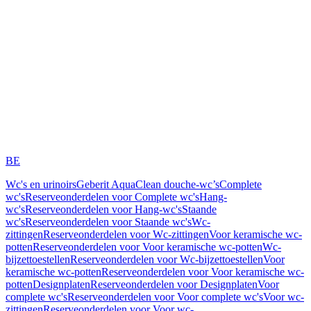
BE
Wc's en urinoirs
Geberit AquaClean douche-wc’s
Complete
wc's
Reserveonderdelen voor Complete wc's
Hang-
wc's
Reserveonderdelen voor Hang-wc's
Staande
wc's
Reserveonderdelen voor Staande wc's
Wc-
zittingen
Reserveonderdelen voor Wc-zittingen
Voor keramische wc-
potten
Reserveonderdelen voor Voor keramische wc-potten
Wc-
bijzettoestellen
Reserveonderdelen voor Wc-bijzettoestellen
Voor
keramische wc-potten
Reserveonderdelen voor Voor keramische wc-
potten
Designplaten
Reserveonderdelen voor Designplaten
Voor
complete wc's
Reserveonderdelen voor Voor complete wc's
Voor wc-
zittingen
Reserveonderdelen voor Voor wc-