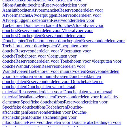
Sifons
Aansluitbochten
Reserveonderdelen voor
Aansluitbochten
Afvoermanchet
Reserveonderdelen voor
Afvoermanchet
Afvoerpluggen
Reserveonderdelen voor
Afvoerpluggen
Toebehoren
Reserveonderdelen voor
Toebehoren
Douches en baden
Douches
Vloerafvoer voor
douches
Reserveonderdelen voor Vloerafvoer voor
douches
Douchegoten
Reserveonderdelen voor
Douchegoten
Toebehoren voor douchegoten
Reserveonderdelen voor
Toebehoren voor douchegoten
Vloerputten voor
douche
Reserveonderdelen voor Vloerputten voor
douche
Toebehoren voor vloerputten voor
douche
Reserveonderdelen voor Toebehoren voor vloerputten voor
douche
Wandafvoeren
Reserveonderdelen voor
Wandafvoeren
Toebehoren voor muurafvoeren
Reserveonderdelen
voor Toebehoren voor muurafvoeren
Douchebakken en
doucheplaten
Reserveonderdelen voor Douchebakken en
doucheplaten
Doucheplaten van mineraal
materiaal
Reserveonderdelen voor Doucheplaten van mineraal
materiaal
Installatie-elementen
Reserveonderdelen voor Installatie-
elementen
Specifieke douchesifons
Reserveonderdelen voor
Specifieke douchesifons
Toebehoren
Douche-
afscheidingen
Reserveonderdelen voor Douche-
afscheidingen
Douche-afscheidingen voor
inloopdouche
Reserveonderdelen voor Douche-afscheidingen voor