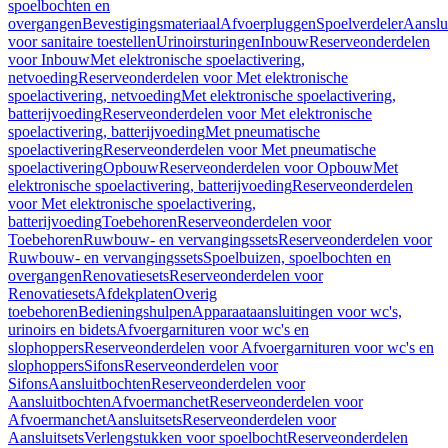
spoelbochten en
overgangen
Bevestigingsmateriaal
Afvoerpluggen
Spoelverdeler
Aanslu
voor sanitaire toestellen
Urinoirsturingen
Inbouw
Reserveonderdelen
voor Inbouw
Met elektronische spoelactivering,
netvoeding
Reserveonderdelen voor Met elektronische
spoelactivering, netvoeding
Met elektronische spoelactivering,
batterijvoeding
Reserveonderdelen voor Met elektronische
spoelactivering, batterijvoeding
Met pneumatische
spoelactivering
Reserveonderdelen voor Met pneumatische
spoelactivering
Opbouw
Reserveonderdelen voor Opbouw
Met
elektronische spoelactivering, batterijvoeding
Reserveonderdelen
voor Met elektronische spoelactivering,
batterijvoeding
Toebehoren
Reserveonderdelen voor
Toebehoren
Ruwbouw- en vervangingssets
Reserveonderdelen voor
Ruwbouw- en vervangingssets
Spoelbuizen, spoelbochten en
overgangen
Renovatiesets
Reserveonderdelen voor
Renovatiesets
Afdekplaten
Overig
toebehoren
Bedieningshulpen
Apparaataansluitingen voor wc's,
urinoirs en bidets
Afvoergarnituren voor wc's en
slophoppers
Reserveonderdelen voor Afvoergarnituren voor wc's en
slophoppers
Sifons
Reserveonderdelen voor
Sifons
Aansluitbochten
Reserveonderdelen voor
Aansluitbochten
Afvoermanchet
Reserveonderdelen voor
Afvoermanchet
Aansluitsets
Reserveonderdelen voor
Aansluitsets
Verlengstukken voor spoelbocht
Reserveonderdelen