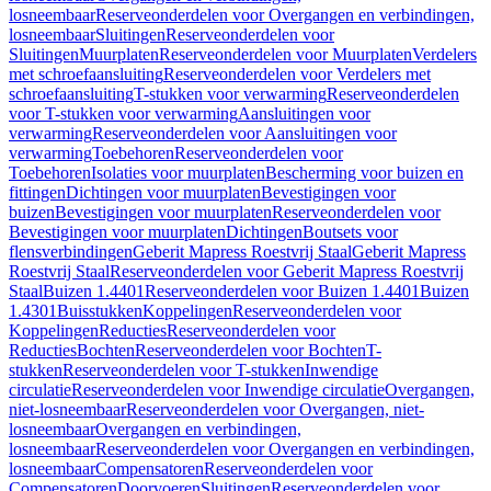
losneembaar
Reserveonderdelen voor Overgangen en verbindingen,
losneembaar
Sluitingen
Reserveonderdelen voor
Sluitingen
Muurplaten
Reserveonderdelen voor Muurplaten
Verdelers
met schroefaansluiting
Reserveonderdelen voor Verdelers met
schroefaansluiting
T-stukken voor verwarming
Reserveonderdelen
voor T-stukken voor verwarming
Aansluitingen voor
verwarming
Reserveonderdelen voor Aansluitingen voor
verwarming
Toebehoren
Reserveonderdelen voor
Toebehoren
Isolaties voor muurplaten
Bescherming voor buizen en
fittingen
Dichtingen voor muurplaten
Bevestigingen voor
buizen
Bevestigingen voor muurplaten
Reserveonderdelen voor
Bevestigingen voor muurplaten
Dichtingen
Boutsets voor
flensverbindingen
Geberit Mapress Roestvrij Staal
Geberit Mapress
Roestvrij Staal
Reserveonderdelen voor Geberit Mapress Roestvrij
Staal
Buizen 1.4401
Reserveonderdelen voor Buizen 1.4401
Buizen
1.4301
Buisstukken
Koppelingen
Reserveonderdelen voor
Koppelingen
Reducties
Reserveonderdelen voor
Reducties
Bochten
Reserveonderdelen voor Bochten
T-
stukken
Reserveonderdelen voor T-stukken
Inwendige
circulatie
Reserveonderdelen voor Inwendige circulatie
Overgangen,
niet-losneembaar
Reserveonderdelen voor Overgangen, niet-
losneembaar
Overgangen en verbindingen,
losneembaar
Reserveonderdelen voor Overgangen en verbindingen,
losneembaar
Compensatoren
Reserveonderdelen voor
Compensatoren
Doorvoeren
Sluitingen
Reserveonderdelen voor