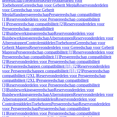
gereedschap
Toebehoren
Reserveonderdelen voor
Toebehoren
Gereedschap voor Geberit Mepla
Reserveonderdelen
voor Gereedschap voor Geberit
Mepla
Handpersgereedschap
Persgereedschap compatibiliteit
[1]
Reserveonderdelen voor Persgereedschap compatibiliteit
[1]
Persgereedschap compatibiliteit [2]
Reserveonderdelen voor
Persgereedschap compatibiliteit
[2]
Buisbewerkingsgereedschap
Reserveonderdelen voor
Buisbewerkingsgereedschap
Afpersstoppen
Reserveonderdelen voor
Afpersstoppen
Controlemiddelen
Toebehoren
Gereedschap voor
Geberit Mapress
Reserveonderdelen voor Gereedschap voor Geberit
Mapress
Persgereedschap compatibiliteit [1]
Reserveonderdelen voor
Persgereedschap compatibiliteit [1]
Persgereedschap compatibiliteit
[2]
Reserveonderdelen voor Persgereedschap compatibiliteit
[2]
Persgereedschappen compatibiliteit [1] / [2]
Reserveonderdelen
voor Persgereedschappen compatibiliteit [1] / [2]
Persgereedschap
compatibiliteit [2XL]
Reserveonderdelen voor Persgereedschap
compatibiliteit [2XL]
Persgereedschap compatibiliteit
[3]
Reserveonderdelen voor Persgereedschap compatibiliteit
[3]
Buisbewerkingsgereedschap
Reserveonderdelen voor
Buisbewerkingsgereedschap
Afpersstoppen
Reserveonderdelen voor
Afpersstoppen
Controlemiddelen
Reserveonderdelen voor
Controlemiddelen
Toebehoren
Persgereedschap
Reserveonderdelen
voor Persgereedschap
Persgereedschap compatibiliteit
[1]
Reserveonderdelen voor Persgereedschap compatibiliteit