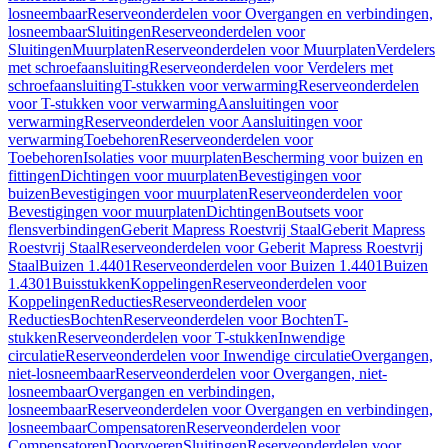
losneembaar
Reserveonderdelen voor Overgangen en verbindingen,
losneembaar
Sluitingen
Reserveonderdelen voor
Sluitingen
Muurplaten
Reserveonderdelen voor Muurplaten
Verdelers
met schroefaansluiting
Reserveonderdelen voor Verdelers met
schroefaansluiting
T-stukken voor verwarming
Reserveonderdelen
voor T-stukken voor verwarming
Aansluitingen voor
verwarming
Reserveonderdelen voor Aansluitingen voor
verwarming
Toebehoren
Reserveonderdelen voor
Toebehoren
Isolaties voor muurplaten
Bescherming voor buizen en
fittingen
Dichtingen voor muurplaten
Bevestigingen voor
buizen
Bevestigingen voor muurplaten
Reserveonderdelen voor
Bevestigingen voor muurplaten
Dichtingen
Boutsets voor
flensverbindingen
Geberit Mapress Roestvrij Staal
Geberit Mapress
Roestvrij Staal
Reserveonderdelen voor Geberit Mapress Roestvrij
Staal
Buizen 1.4401
Reserveonderdelen voor Buizen 1.4401
Buizen
1.4301
Buisstukken
Koppelingen
Reserveonderdelen voor
Koppelingen
Reducties
Reserveonderdelen voor
Reducties
Bochten
Reserveonderdelen voor Bochten
T-
stukken
Reserveonderdelen voor T-stukken
Inwendige
circulatie
Reserveonderdelen voor Inwendige circulatie
Overgangen,
niet-losneembaar
Reserveonderdelen voor Overgangen, niet-
losneembaar
Overgangen en verbindingen,
losneembaar
Reserveonderdelen voor Overgangen en verbindingen,
losneembaar
Compensatoren
Reserveonderdelen voor
Compensatoren
Doorvoeren
Sluitingen
Reserveonderdelen voor