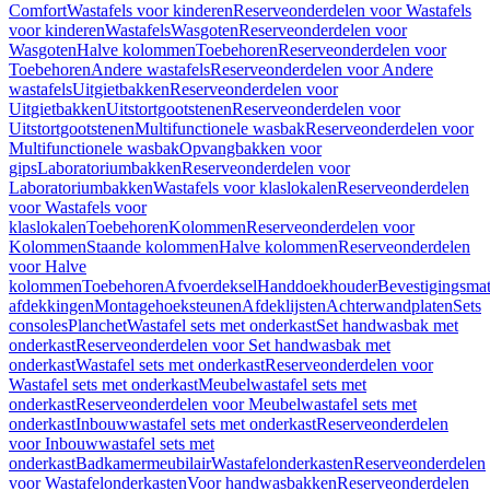
Comfort
Wastafels voor kinderen
Reserveonderdelen voor Wastafels
voor kinderen
Wastafels
Wasgoten
Reserveonderdelen voor
Wasgoten
Halve kolommen
Toebehoren
Reserveonderdelen voor
Toebehoren
Andere wastafels
Reserveonderdelen voor Andere
wastafels
Uitgietbakken
Reserveonderdelen voor
Uitgietbakken
Uitstortgootstenen
Reserveonderdelen voor
Uitstortgootstenen
Multifunctionele wasbak
Reserveonderdelen voor
Multifunctionele wasbak
Opvangbakken voor
gips
Laboratoriumbakken
Reserveonderdelen voor
Laboratoriumbakken
Wastafels voor klaslokalen
Reserveonderdelen
voor Wastafels voor
klaslokalen
Toebehoren
Kolommen
Reserveonderdelen voor
Kolommen
Staande kolommen
Halve kolommen
Reserveonderdelen
voor Halve
kolommen
Toebehoren
Afvoerdeksel
Handdoekhouder
Bevestigingsmat
afdekkingen
Montagehoeksteunen
Afdeklijsten
Achterwandplaten
Sets
consoles
Planchet
Wastafel sets met onderkast
Set handwasbak met
onderkast
Reserveonderdelen voor Set handwasbak met
onderkast
Wastafel sets met onderkast
Reserveonderdelen voor
Wastafel sets met onderkast
Meubelwastafel sets met
onderkast
Reserveonderdelen voor Meubelwastafel sets met
onderkast
Inbouwwastafel sets met onderkast
Reserveonderdelen
voor Inbouwwastafel sets met
onderkast
Badkamermeubilair
Wastafelonderkasten
Reserveonderdelen
voor Wastafelonderkasten
Voor handwasbakken
Reserveonderdelen