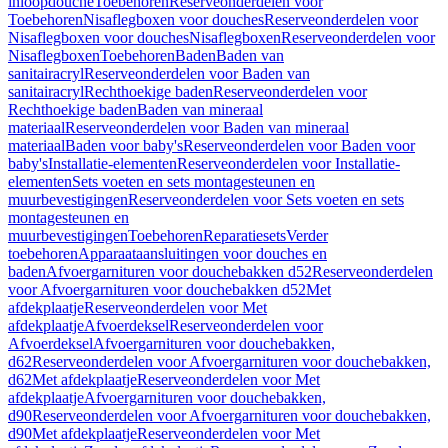
inloopdouche
Toebehoren
Reserveonderdelen voor
Toebehoren
Nisaflegboxen voor douches
Reserveonderdelen voor
Nisaflegboxen voor douches
Nisaflegboxen
Reserveonderdelen voor
Nisaflegboxen
Toebehoren
Baden
Baden van
sanitairacryl
Reserveonderdelen voor Baden van
sanitairacryl
Rechthoekige baden
Reserveonderdelen voor
Rechthoekige baden
Baden van mineraal
materiaal
Reserveonderdelen voor Baden van mineraal
materiaal
Baden voor baby's
Reserveonderdelen voor Baden voor
baby's
Installatie-elementen
Reserveonderdelen voor Installatie-
elementen
Sets voeten en sets montagesteunen en
muurbevestigingen
Reserveonderdelen voor Sets voeten en sets
montagesteunen en
muurbevestigingen
Toebehoren
Reparatiesets
Verder
toebehoren
Apparaataansluitingen voor douches en
baden
Afvoergarnituren voor douchebakken d52
Reserveonderdelen
voor Afvoergarnituren voor douchebakken d52
Met
afdekplaatje
Reserveonderdelen voor Met
afdekplaatje
Afvoerdeksel
Reserveonderdelen voor
Afvoerdeksel
Afvoergarnituren voor douchebakken,
d62
Reserveonderdelen voor Afvoergarnituren voor douchebakken,
d62
Met afdekplaatje
Reserveonderdelen voor Met
afdekplaatje
Afvoergarnituren voor douchebakken,
d90
Reserveonderdelen voor Afvoergarnituren voor douchebakken,
d90
Met afdekplaatje
Reserveonderdelen voor Met