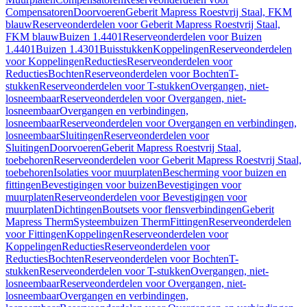
Compensatoren
Doorvoeren
Geberit Mapress Roestvrij Staal, FKM
blauw
Reserveonderdelen voor Geberit Mapress Roestvrij Staal,
FKM blauw
Buizen 1.4401
Reserveonderdelen voor Buizen
1.4401
Buizen 1.4301
Buisstukken
Koppelingen
Reserveonderdelen
voor Koppelingen
Reducties
Reserveonderdelen voor
Reducties
Bochten
Reserveonderdelen voor Bochten
T-
stukken
Reserveonderdelen voor T-stukken
Overgangen, niet-
losneembaar
Reserveonderdelen voor Overgangen, niet-
losneembaar
Overgangen en verbindingen,
losneembaar
Reserveonderdelen voor Overgangen en verbindingen,
losneembaar
Sluitingen
Reserveonderdelen voor
Sluitingen
Doorvoeren
Geberit Mapress Roestvrij Staal,
toebehoren
Reserveonderdelen voor Geberit Mapress Roestvrij Staal,
toebehoren
Isolaties voor muurplaten
Bescherming voor buizen en
fittingen
Bevestigingen voor buizen
Bevestigingen voor
muurplaten
Reserveonderdelen voor Bevestigingen voor
muurplaten
Dichtingen
Boutsets voor flensverbindingen
Geberit
Mapress Therm
Systeembuizen Therm
Fittingen
Reserveonderdelen
voor Fittingen
Koppelingen
Reserveonderdelen voor
Koppelingen
Reducties
Reserveonderdelen voor
Reducties
Bochten
Reserveonderdelen voor Bochten
T-
stukken
Reserveonderdelen voor T-stukken
Overgangen, niet-
losneembaar
Reserveonderdelen voor Overgangen, niet-
losneembaar
Overgangen en verbindingen,