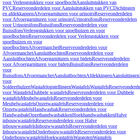
voor Verlengstukken voor spoelbocht
Aansluitstukken van
PVC
Reserveonderdelen voor Aansluitstukken van PVC
Dichtingen
en afdekkappen
Afvoergarnituren voor urinoirs
Reserveonderdelen
voor Afvoergarnituren voor urinoirs
Urinoirsifons
Reserveonderdelen
voor Urinoirsifons
Buissifons
Reserveonderdelen voor
Buissifons
Verlengstukken voor spoelbuizen en voor
spoelbochten
Reserveonderdelen voor Verlengstukken voor
spoelbuizen en voor
spoelbochten
Afvoermanchet
Reserveonderdelen voor
Afvoermanchet
Aansluitbochten
Reserveonderdelen voor
Aansluitbochten
Afvoergarnituren voor bidets
Reserveonderdelen
voor Afvoergarnituren voor bidets
Buissifons
Reserveonderdelen
voor
Buissifons
Afvoermanchet
Aansluitbochten
Afdekkingen
Aansluitingen
voor
Soldeerhulzen
Wastafelopstellingen
Wastafels
Wastafels
Reserveonderde
voor Wastafels
Dubbele wastafels
Reserveonderdelen voor Dubbele
wastafels
Meubelwastafels
Reserveonderdelen voor
Meubelwastafels
Opzetwastafels
Reserveonderdelen voor
Opzetwastafels
Handwasbak
Reserveonderdelen voor
Handwasbak
Opzethandwasbakken
Hoekhandwasbakken
Halve
inbouwwastafels
Reserveonderdelen voor Halve
inbouwwastafels
Inbouwwastafels
Reserveonderdelen voor
Inbouwwastafels
Onderbouwwastafels
Reserveonderdelen voor
Onderbouwwastafels
Hoekwastafels
Wasgoten
Wastafels