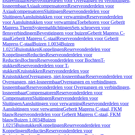
losneembaar
Reserveonderdelen voor Overgangen en verbindingen,
losneembaar
Axiaalcompensatoren
Reserveonderdelen voor
Axiaalcompensatoren
Sluitingen
Reserveonderdelen voor
Sluitingen
Aansluitstukken voor verwarming
Reserveonderdelen
voor Aansluitstukken voor verwarming
Toebehoren voor Geberit
Mapress Therm
Systeemafdichtingen
Sets schroeven voor
flensverbindingen
Bevestigingen voor buizen
Geberit Mapress C-
staal
Geberit Mapress C-staal
Reserveonderdelen voor Geberit
Mapress C-staal
Buizen 1.0034
Buizen
1.0215
Buisstukken
Koppelingen
Reserveonderdelen voor
Koppelingen
Reducties
Reserveonderdelen voor
Reducties
Bochten
Reserveonderdelen voor Bochten
T-
stukken
Reserveonderdelen voor T-
stukken
Kruisstukken
Reserveonderdelen voor
Kruisstukken
Overgangen, niet-losneembaar
Reserveonderdelen voor
Overgangen, niet-losneembaar
Overgangen en verbindingen,
losneembaar
Reserveonderdelen voor Overgangen en verbindingen,
losneembaar
Compensatoren
Reserveonderdelen voor
Compensatoren
Sluitingen
Reserveonderdelen voor
Sluitingen
Aansluitingen voor verwarming
Reserveonderdelen voor
Aansluitingen voor verwarming
Geberit Mapress C-staal, FKM
blauw
Reserveonderdelen voor Geberit Mapress C-staal, FKM
blauw
Buizen 1.0034
Buizen
1.0215
Buisstukken
Koppelingen
Reserveonderdelen voor
Koppelingen
Reducties
Reserveonderdelen voor