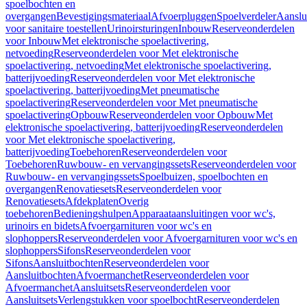
spoelbochten en
overgangen
Bevestigingsmateriaal
Afvoerpluggen
Spoelverdeler
Aanslu
voor sanitaire toestellen
Urinoirsturingen
Inbouw
Reserveonderdelen
voor Inbouw
Met elektronische spoelactivering,
netvoeding
Reserveonderdelen voor Met elektronische
spoelactivering, netvoeding
Met elektronische spoelactivering,
batterijvoeding
Reserveonderdelen voor Met elektronische
spoelactivering, batterijvoeding
Met pneumatische
spoelactivering
Reserveonderdelen voor Met pneumatische
spoelactivering
Opbouw
Reserveonderdelen voor Opbouw
Met
elektronische spoelactivering, batterijvoeding
Reserveonderdelen
voor Met elektronische spoelactivering,
batterijvoeding
Toebehoren
Reserveonderdelen voor
Toebehoren
Ruwbouw- en vervangingssets
Reserveonderdelen voor
Ruwbouw- en vervangingssets
Spoelbuizen, spoelbochten en
overgangen
Renovatiesets
Reserveonderdelen voor
Renovatiesets
Afdekplaten
Overig
toebehoren
Bedieningshulpen
Apparaataansluitingen voor wc's,
urinoirs en bidets
Afvoergarnituren voor wc's en
slophoppers
Reserveonderdelen voor Afvoergarnituren voor wc's en
slophoppers
Sifons
Reserveonderdelen voor
Sifons
Aansluitbochten
Reserveonderdelen voor
Aansluitbochten
Afvoermanchet
Reserveonderdelen voor
Afvoermanchet
Aansluitsets
Reserveonderdelen voor
Aansluitsets
Verlengstukken voor spoelbocht
Reserveonderdelen