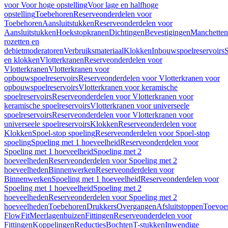
voor Voor hoge opstelling
Voor lage en halfhoge
opstelling
Toebehoren
Reserveonderdelen voor
Toebehoren
Aansluitstukken
Reserveonderdelen voor
Aansluitstukken
Hoekstopkranen
Dichtingen
Bevestigingen
Manchetten
rozetten en
debietmoderatoren
Verbruiksmateriaal
Klokken
Inbouwspoelreservoirs
en klokken
Vlotterkranen
Reserveonderdelen voor
Vlotterkranen
Vlotterkranen voor
opbouwspoelreservoirs
Reserveonderdelen voor Vlotterkranen voor
opbouwspoelreservoirs
Vlotterkranen voor keramische
spoelreservoirs
Reserveonderdelen voor Vlotterkranen voor
keramische spoelreservoirs
Vlotterkranen voor universeele
spoelreservoirs
Reserveonderdelen voor Vlotterkranen voor
universeele spoelreservoirs
Klokken
Reserveonderdelen voor
Klokken
Spoel-stop spoeling
Reserveonderdelen voor Spoel-stop
spoeling
Spoeling met 1 hoeveelheid
Reserveonderdelen voor
Spoeling met 1 hoeveelheid
Spoeling met 2
hoeveelheden
Reserveonderdelen voor Spoeling met 2
hoeveelheden
Binnenwerken
Reserveonderdelen voor
Binnenwerken
Spoeling met 1 hoeveelheid
Reserveonderdelen voor
Spoeling met 1 hoeveelheid
Spoeling met 2
hoeveelheden
Reserveonderdelen voor Spoeling met 2
hoeveelheden
Toebehoren
Drukkers
Overgangen
Afsluitstoppen
Toevoe
FlowFit
Meerlagenbuizen
Fittingen
Reserveonderdelen voor
Fittingen
Koppelingen
Reducties
Bochten
T-stukken
Inwendige