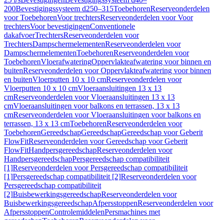
200
Bevestigingssysteem d250–315
Toebehoren
Reserveonderdelen
voor Toebehoren
Voor trechters
Reserveonderdelen voor Voor
trechters
Voor bevestigingen
Conventionele
dakafvoer
Trechters
Reserveonderdelen voor
Trechters
Dampschermelementen
Reserveonderdelen voor
Dampschermelementen
Toebehoren
Reserveonderdelen voor
Toebehoren
Vloerafwatering
Oppervlakteafwatering voor binnen en
buiten
Reserveonderdelen voor Oppervlakteafwatering voor binnen
en buiten
Vloerputten 10 x 10 cm
Reserveonderdelen voor
Vloerputten 10 x 10 cm
Vloeraansluitingen 13 x 13
cm
Reserveonderdelen voor Vloeraansluitingen 13 x 13
cm
Vloeraansluitingen voor balkons en terrassen, 13 x 13
cm
Reserveonderdelen voor Vloeraansluitingen voor balkons en
terrassen, 13 x 13 cm
Toebehoren
Reserveonderdelen voor
Toebehoren
Gereedschap
Gereedschap
Gereedschap voor Geberit
FlowFit
Reserveonderdelen voor Gereedschap voor Geberit
FlowFit
Handpersgereedschap
Reserveonderdelen voor
Handpersgereedschap
Persgereedschap compatibiliteit
[1]
Reserveonderdelen voor Persgereedschap compatibiliteit
[1]
Persgereedschap compatibiliteit [2]
Reserveonderdelen voor
Persgereedschap compatibiliteit
[2]
Buisbewerkingsgereedschap
Reserveonderdelen voor
Buisbewerkingsgereedschap
Afpersstoppen
Reserveonderdelen voor
Afpersstoppen
Controlemiddelen
Persmachines met