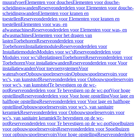
muurafvoer
Elementen voor douches
Elementen voor douche-
scheidingswanden
Reserveonderdelen voor Elementen voor douche-
scheidingswanden
Elementen voor kranen en
toestellen
Reserveonderdelen voor Elementen voor kranen en
toestellen
Elementen voor was- en
afwasmachines
Reserveonderdelen voor Elementen voor was- en
afwasmachines
Elementen voor het dragen van
lasten
Toebehoren
Reserveonderdelen voor
Toebehoren
Installatiemodules
Reserveonderdelen voor
Installatiemodules
Modules voor wc's
Reserveonderdelen voor
Modules voor wc's
Beplatingen
Toebehoren
Reserveonderdelen voor
Toebehoren
Voor installatiewanden
Reserveonderdelen voor Voor
installatiewanden
Voor toevoersystemen
Voor
waterafvoer
Opbouwspoelreservoirs
Opbouwspoelreservoirs voor
wc's, van kunststof
Reserveonderdelen voor Opbouwspoelreservoirs
voor wc's, van kunststof
Te bevestigen op de wc-
pot
Reserveonderdelen voor Te bevestigen op de wc-pot
Voor hoge
opstelling
Reserveonderdelen voor Voor hoge opstelling
Voor lage en
halfhoge opstelling
Reserveonderdelen voor Voor lage en halfhoge
opstelling
Opbouwspoelreservoirs voor wc's, van sanitaire
keramiek
Reserveonderdelen voor Opbouwspoelreservoirs voor
wc's, van sanitaire keramiek
Te bevestigen op de wc-
pot
Reserveonderdelen voor Te bevestigen op de wc-pot
Spoelbuizen
voor opbouwspoelreservoirs
Reserveonderdelen voor Spoelbuizen
voor opbouwspoelreservoirs
Voor hoge opstelling
Reserveonderdelen