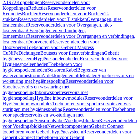
2.1972
Koppelingen
Reserveonderdelen voor
Koppelingen
Reducties
Reserveonderdelen voor
Reducties
Bochten
Reserveonderdelen voor Bochten
T-
stukken
Reserveonderdelen voor T-stukken
Overgangen, niet-
losneembaar
Reserveonderdelen voor Overgangen, niet-
losneembaar
Overgangen en verbindingen,
losneembaar
Reserveonderdelen voor Overgangen en verbindingen,
losneembaar
Doorvoeren
Reserveonderdelen voor
Doorvoeren
Toebehoren voor Geberit Mapress
CuNiFe
Dichtingen
Boutsets voor flensverbindingen
Geberit
hygiënesysteem
Hygiënespoeleenheden
Reserveonderdelen voor
Hygiënespoeleenheden
Toebehoren voor
hygiënespoeleenheden
Sensoren
Kabel
Begrenzer van
watervolumestroom
Afdekkingen en afdekplaten
Spoelreservoirs en
wc-sturing met hygiënespoeling
Reserveonderdelen voor
Spoelreservoirs en wc-sturing met
hygiënespoeling
Inbouwspoelreservoirs met
hygiënespoeling
Hygiëne inbouwmodules
Reserveonderdelen voor
Hygiëne inbouwmodules
Toebehoren voor spoelreservoirs en wc-
sturingen met hygiënespoeling
Reserveonderdelen voor Toebehoren
voor spoelreservoirs en wc-sturingen met
hygiënespoeling
Sensoren
Kabel
Voedingsblokken
Reserveonderdelen
voor Voedingsblokken
Netwerkcomponenten
Geberit Connect
toebehoren voor Geberit hygiënesysteem
Reserveonderdelen voor
Geberit Connect toebehoren voor Geberit