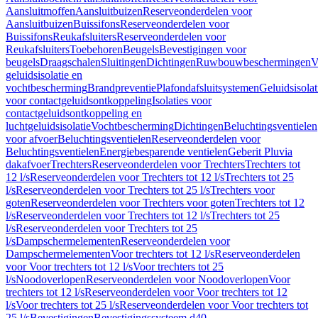
Aansluitmoffen
Aansluitbuizen
Reserveonderdelen voor
Aansluitbuizen
Buissifons
Reserveonderdelen voor
Buissifons
Reukafsluiters
Reserveonderdelen voor
Reukafsluiters
Toebehoren
Beugels
Bevestigingen voor
beugels
Draagschalen
Sluitingen
Dichtingen
Ruwbouwbeschermingen
V
geluidsisolatie en
vochtbescherming
Brandpreventie
Plafondafsluitsystemen
Geluidsisolat
voor contactgeluidsontkoppeling
Isolaties voor
contactgeluidsontkoppeling en
luchtgeluidsisolatie
Vochtbescherming
Dichtingen
Beluchtingsventielen
voor afvoer
Beluchtingsventielen
Reserveonderdelen voor
Beluchtingsventielen
Energiebesparende ventielen
Geberit Pluvia
dakafvoer
Trechters
Reserveonderdelen voor Trechters
Trechters tot
12 l/s
Reserveonderdelen voor Trechters tot 12 l/s
Trechters tot 25
l/s
Reserveonderdelen voor Trechters tot 25 l/s
Trechters voor
goten
Reserveonderdelen voor Trechters voor goten
Trechters tot 12
l/s
Reserveonderdelen voor Trechters tot 12 l/s
Trechters tot 25
l/s
Reserveonderdelen voor Trechters tot 25
l/s
Dampschermelementen
Reserveonderdelen voor
Dampschermelementen
Voor trechters tot 12 l/s
Reserveonderdelen
voor Voor trechters tot 12 l/s
Voor trechters tot 25
l/s
Noodoverlopen
Reserveonderdelen voor Noodoverlopen
Voor
trechters tot 12 l/s
Reserveonderdelen voor Voor trechters tot 12
l/s
Voor trechters tot 25 l/s
Reserveonderdelen voor Voor trechters tot
25 l/s
Bevestigingen
Bevestigingssysteem d40–