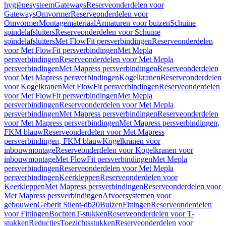
hygiënesysteem
Gateways
Reserveonderdelen voor
Gateways
Omvormer
Reserveonderdelen voor
Omvormer
Montagemateriaal
Armaturen voor buizen
Schuine
spindelafsluiters
Reserveonderdelen voor Schuine
spindelafsluiters
Met FlowFit persverbindingen
Reserveonderdelen
voor Met FlowFit persverbindingen
Met Mepla
persverbindingen
Reserveonderdelen voor Met Mepla
persverbindingen
Met Mapress persverbindingen
Reserveonderdelen
voor Met Mapress persverbindingen
Kogelkranen
Reserveonderdelen
voor Kogelkranen
Met FlowFit persverbindingen
Reserveonderdelen
voor Met FlowFit persverbindingen
Met Mepla
persverbindingen
Reserveonderdelen voor Met Mepla
persverbindingen
Met Mapress persverbindingen
Reserveonderdelen
voor Met Mapress persverbindingen
Met Mapress persverbindingen,
FKM blauw
Reserveonderdelen voor Met Mapress
persverbindingen, FKM blauw
Kogelkranen voor
inbouwmontage
Reserveonderdelen voor Kogelkranen voor
inbouwmontage
Met FlowFit persverbindingen
Met Mepla
persverbindingen
Reserveonderdelen voor Met Mepla
persverbindingen
Keerkleppen
Reserveonderdelen voor
Keerkleppen
Met Mapress persverbindingen
Reserveonderdelen voor
Met Mapress persverbindingen
Afvoersystemen voor
gebouwen
Geberit Silent-db20
Buizen
Fittingen
Reserveonderdelen
voor Fittingen
Bochten
T-stukken
Reserveonderdelen voor T-
stukken
Reducties
Toezichtsstukken
Reserveonderdelen voor