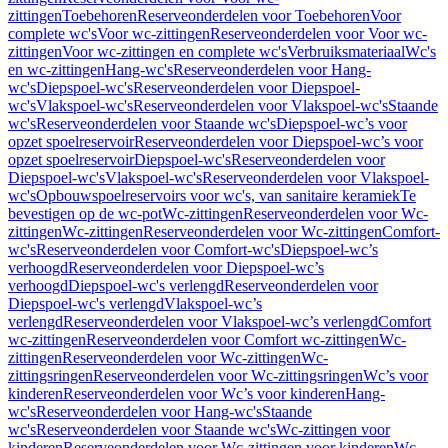
zittingen
Toebehoren
Reserveonderdelen voor Toebehoren
Voor
complete wc's
Voor wc-zittingen
Reserveonderdelen voor Voor wc-
zittingen
Voor wc-zittingen en complete wc's
Verbruiksmateriaal
Wc's
en wc-zittingen
Hang-wc's
Reserveonderdelen voor Hang-
wc's
Diepspoel-wc's
Reserveonderdelen voor Diepspoel-
wc's
Vlakspoel-wc's
Reserveonderdelen voor Vlakspoel-wc's
Staande
wc's
Reserveonderdelen voor Staande wc's
Diepspoel-wc’s voor
opzet spoelreservoir
Reserveonderdelen voor Diepspoel-wc’s voor
opzet spoelreservoir
Diepspoel-wc's
Reserveonderdelen voor
Diepspoel-wc's
Vlakspoel-wc's
Reserveonderdelen voor Vlakspoel-
wc's
Opbouwspoelreservoirs voor wc's, van sanitaire keramiek
Te
bevestigen op de wc-pot
Wc-zittingen
Reserveonderdelen voor Wc-
zittingen
Wc-zittingen
Reserveonderdelen voor Wc-zittingen
Comfort-
wc's
Reserveonderdelen voor Comfort-wc's
Diepspoel-wc’s
verhoogd
Reserveonderdelen voor Diepspoel-wc’s
verhoogd
Diepspoel-wc's verlengd
Reserveonderdelen voor
Diepspoel-wc's verlengd
Vlakspoel-wc’s
verlengd
Reserveonderdelen voor Vlakspoel-wc’s verlengd
Comfort
wc-zittingen
Reserveonderdelen voor Comfort wc-zittingen
Wc-
zittingen
Reserveonderdelen voor Wc-zittingen
Wc-
zittingsringen
Reserveonderdelen voor Wc-zittingsringen
Wc’s voor
kinderen
Reserveonderdelen voor Wc’s voor kinderen
Hang-
wc's
Reserveonderdelen voor Hang-wc's
Staande
wc's
Reserveonderdelen voor Staande wc's
Wc-zittingen voor
kinderen
Reserveonderdelen voor Wc-zittingen voor kinderen
Wc-