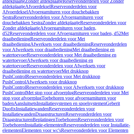
afdekplaatje
Zonder afdekplaatje
Reserveonderdelen voor Zonder
afdekplaatje
Afvoerdeksel
Reserveonderdelen voor
Afvoerdeksel
Afvoergarnituren voor douchebakken
Sestra
Reserveonderdelen voor Afvoergarnituren voor
douchebakken Sestra
Zonder afdekplaatje
Reserveonderdelen voor
Zonder afdekplaatje
Afvoergarnituren voor baden,
d52
Reserveonderdelen voor Afvoergarnituren voor baden, d52
Met
draaibediening
Reserveonderdelen voor Met
draaibediening
Afwerksets voor draaibediening
Reserveonderdelen
voor Afwerksets voor draaibediening
Met draaibediening en
watertoevoer
Reserveonderdelen voor Met draaibediening en
watertoevoer
Afwerksets voor draaibediening en
watertoevoer
Reserveonderdelen voor Afwerksets voor
draaibediening en watertoevoer
Met drukknop
PushControl
Reserveonderdelen voor Met drukknop
PushControl
Afwerksets voor drukknop
PushControl
Reserveonderdelen voor Afwerksets voor drukknop
PushControl
Met stop voor afvoerplug
Reserveonderdelen voor Met
stop voor afvoerplug
Toebehoren voor afvoergarnituren voor
baden
Aansluitsets
Installatiesystemen en spoelsystemen
Geberit
Duofix
Installatiewanden
Reserveonderdelen voor
Installatiewanden
Draagstructuren
Reserveonderdelen voor
Draagstructuren
Beplatingen
Toebehoren
Reserveonderdelen voor
Toebehoren
Installatie-elementen
Reserveonderdelen voor Installatie-
elementen
Elementen voor wc's
Reserveonderdelen voor Elementen