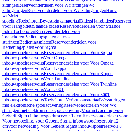
zittingen
Reserveonderdelen voor Wc-zittingen
Wc-
zittingsringen
Reserveonderdelen voor Wc-zittingsringen
Hurk-
wc’s
Met
spoeling
Toebehoren
Bevestigingsmateriaal
Bidets
Hangbidets
Reserveo
voor Hangbidets
Staande bidets
Reserveonderdelen voor Staande
bidets
Toebehoren
Reserveonderdelen voor
Toebehoren
Bedieningsplaten en wc-
sturingen
Bedieningsplaten
Reserveonderdelen voor
Bedieningsplaten
Voor Sigma
inbouwspoelreservoirs
Reserveonderdelen voor Voor Sigma
inbouwspoelreservoirs
Voor Omega
inbouwspoelreservoirs
Reserveonderdelen voor Voor Omega
inbouwspoelreservoirs
Voor Kappa
inbouwspoelreservoirs
Reserveonderdelen voor Voor Kappa
inbouwspoelreservoirs
Voor Twinline
inbouwspoelreservoirs
Reserveonderdelen voor Voor Twinline
inbouwspoelreservoirs
Voor 300T
inbouwspoelreservoirs
Reserveonderdelen voor Voor 300T
inbouwspoelreservoirs
Toebehoren
Verbruiksmateriaal
Wc-sturingen
met elektronische spoelactivering
Reserveonderdelen voor Wc-
sturingen met elektronische spoelactivering
Voor netvoeding, voor
Geberit Sigma inbouwspoelreservoir 12 cm
Reserveonderdelen voor
Voor netvoeding, voor Geberit Sigma inbouwspoelreservoir 12
cm
Voor netvoeding, voor Geberit Sigma inbouwspoelreservoir 8