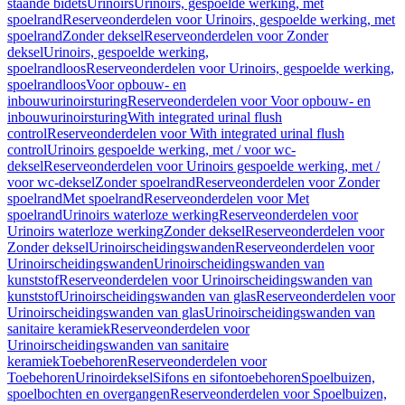
staande bidets
Urinoirs
Urinoirs, gespoelde werking, met
spoelrand
Reserveonderdelen voor Urinoirs, gespoelde werking, met
spoelrand
Zonder deksel
Reserveonderdelen voor Zonder
deksel
Urinoirs, gespoelde werking,
spoelrandloos
Reserveonderdelen voor Urinoirs, gespoelde werking,
spoelrandloos
Voor opbouw- en
inbouwurinoirsturing
Reserveonderdelen voor Voor opbouw- en
inbouwurinoirsturing
With integrated urinal flush
control
Reserveonderdelen voor With integrated urinal flush
control
Urinoirs gespoelde werking, met / voor wc-
deksel
Reserveonderdelen voor Urinoirs gespoelde werking, met /
voor wc-deksel
Zonder spoelrand
Reserveonderdelen voor Zonder
spoelrand
Met spoelrand
Reserveonderdelen voor Met
spoelrand
Urinoirs waterloze werking
Reserveonderdelen voor
Urinoirs waterloze werking
Zonder deksel
Reserveonderdelen voor
Zonder deksel
Urinoirscheidingswanden
Reserveonderdelen voor
Urinoirscheidingswanden
Urinoirscheidingswanden van
kunststof
Reserveonderdelen voor Urinoirscheidingswanden van
kunststof
Urinoirscheidingswanden van glas
Reserveonderdelen voor
Urinoirscheidingswanden van glas
Urinoirscheidingswanden van
sanitaire keramiek
Reserveonderdelen voor
Urinoirscheidingswanden van sanitaire
keramiek
Toebehoren
Reserveonderdelen voor
Toebehoren
Urinoirdeksel
Sifons en sifontoebehoren
Spoelbuizen,
spoelbochten en overgangen
Reserveonderdelen voor Spoelbuizen,