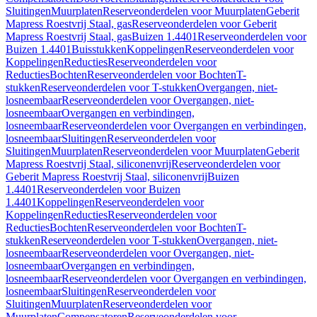
Sluitingen
Muurplaten
Reserveonderdelen voor Muurplaten
Geberit
Mapress Roestvrij Staal, gas
Reserveonderdelen voor Geberit
Mapress Roestvrij Staal, gas
Buizen 1.4401
Reserveonderdelen voor
Buizen 1.4401
Buisstukken
Koppelingen
Reserveonderdelen voor
Koppelingen
Reducties
Reserveonderdelen voor
Reducties
Bochten
Reserveonderdelen voor Bochten
T-
stukken
Reserveonderdelen voor T-stukken
Overgangen, niet-
losneembaar
Reserveonderdelen voor Overgangen, niet-
losneembaar
Overgangen en verbindingen,
losneembaar
Reserveonderdelen voor Overgangen en verbindingen,
losneembaar
Sluitingen
Reserveonderdelen voor
Sluitingen
Muurplaten
Reserveonderdelen voor Muurplaten
Geberit
Mapress Roestvrij Staal, siliconenvrij
Reserveonderdelen voor
Geberit Mapress Roestvrij Staal, siliconenvrij
Buizen
1.4401
Reserveonderdelen voor Buizen
1.4401
Koppelingen
Reserveonderdelen voor
Koppelingen
Reducties
Reserveonderdelen voor
Reducties
Bochten
Reserveonderdelen voor Bochten
T-
stukken
Reserveonderdelen voor T-stukken
Overgangen, niet-
losneembaar
Reserveonderdelen voor Overgangen, niet-
losneembaar
Overgangen en verbindingen,
losneembaar
Reserveonderdelen voor Overgangen en verbindingen,
losneembaar
Sluitingen
Reserveonderdelen voor
Sluitingen
Muurplaten
Reserveonderdelen voor
Muurplaten
Compensatoren
Reserveonderdelen voor