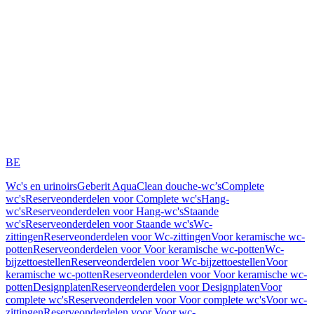
BE
Wc's en urinoirs
Geberit AquaClean douche-wc’s
Complete
wc's
Reserveonderdelen voor Complete wc's
Hang-
wc's
Reserveonderdelen voor Hang-wc's
Staande
wc's
Reserveonderdelen voor Staande wc's
Wc-
zittingen
Reserveonderdelen voor Wc-zittingen
Voor keramische wc-
potten
Reserveonderdelen voor Voor keramische wc-potten
Wc-
bijzettoestellen
Reserveonderdelen voor Wc-bijzettoestellen
Voor
keramische wc-potten
Reserveonderdelen voor Voor keramische wc-
potten
Designplaten
Reserveonderdelen voor Designplaten
Voor
complete wc's
Reserveonderdelen voor Voor complete wc's
Voor wc-
zittingen
Reserveonderdelen voor Voor wc-