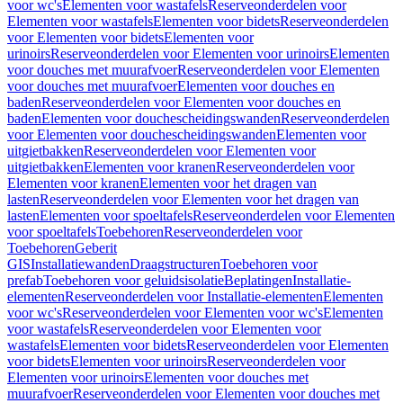
voor wc's
Elementen voor wastafels
Reserveonderdelen voor
Elementen voor wastafels
Elementen voor bidets
Reserveonderdelen
voor Elementen voor bidets
Elementen voor
urinoirs
Reserveonderdelen voor Elementen voor urinoirs
Elementen
voor douches met muurafvoer
Reserveonderdelen voor Elementen
voor douches met muurafvoer
Elementen voor douches en
baden
Reserveonderdelen voor Elementen voor douches en
baden
Elementen voor douchescheidingswanden
Reserveonderdelen
voor Elementen voor douchescheidingswanden
Elementen voor
uitgietbakken
Reserveonderdelen voor Elementen voor
uitgietbakken
Elementen voor kranen
Reserveonderdelen voor
Elementen voor kranen
Elementen voor het dragen van
lasten
Reserveonderdelen voor Elementen voor het dragen van
lasten
Elementen voor spoeltafels
Reserveonderdelen voor Elementen
voor spoeltafels
Toebehoren
Reserveonderdelen voor
Toebehoren
Geberit
GIS
Installatiewanden
Draagstructuren
Toebehoren voor
prefab
Toebehoren voor geluidsisolatie
Beplatingen
Installatie-
elementen
Reserveonderdelen voor Installatie-elementen
Elementen
voor wc's
Reserveonderdelen voor Elementen voor wc's
Elementen
voor wastafels
Reserveonderdelen voor Elementen voor
wastafels
Elementen voor bidets
Reserveonderdelen voor Elementen
voor bidets
Elementen voor urinoirs
Reserveonderdelen voor
Elementen voor urinoirs
Elementen voor douches met
muurafvoer
Reserveonderdelen voor Elementen voor douches met