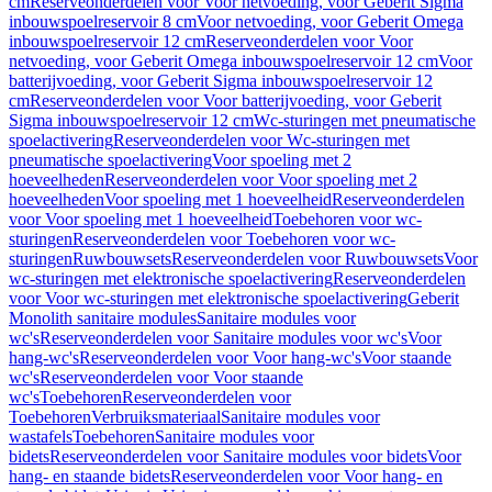
cm
Reserveonderdelen voor Voor netvoeding, voor Geberit Sigma
inbouwspoelreservoir 8 cm
Voor netvoeding, voor Geberit Omega
inbouwspoelreservoir 12 cm
Reserveonderdelen voor Voor
netvoeding, voor Geberit Omega inbouwspoelreservoir 12 cm
Voor
batterijvoeding, voor Geberit Sigma inbouwspoelreservoir 12
cm
Reserveonderdelen voor Voor batterijvoeding, voor Geberit
Sigma inbouwspoelreservoir 12 cm
Wc-sturingen met pneumatische
spoelactivering
Reserveonderdelen voor Wc-sturingen met
pneumatische spoelactivering
Voor spoeling met 2
hoeveelheden
Reserveonderdelen voor Voor spoeling met 2
hoeveelheden
Voor spoeling met 1 hoeveelheid
Reserveonderdelen
voor Voor spoeling met 1 hoeveelheid
Toebehoren voor wc-
sturingen
Reserveonderdelen voor Toebehoren voor wc-
sturingen
Ruwbouwsets
Reserveonderdelen voor Ruwbouwsets
Voor
wc-sturingen met elektronische spoelactivering
Reserveonderdelen
voor Voor wc-sturingen met elektronische spoelactivering
Geberit
Monolith sanitaire modules
Sanitaire modules voor
wc's
Reserveonderdelen voor Sanitaire modules voor wc's
Voor
hang-wc's
Reserveonderdelen voor Voor hang-wc's
Voor staande
wc's
Reserveonderdelen voor Voor staande
wc's
Toebehoren
Reserveonderdelen voor
Toebehoren
Verbruiksmateriaal
Sanitaire modules voor
wastafels
Toebehoren
Sanitaire modules voor
bidets
Reserveonderdelen voor Sanitaire modules voor bidets
Voor
hang- en staande bidets
Reserveonderdelen voor Voor hang- en