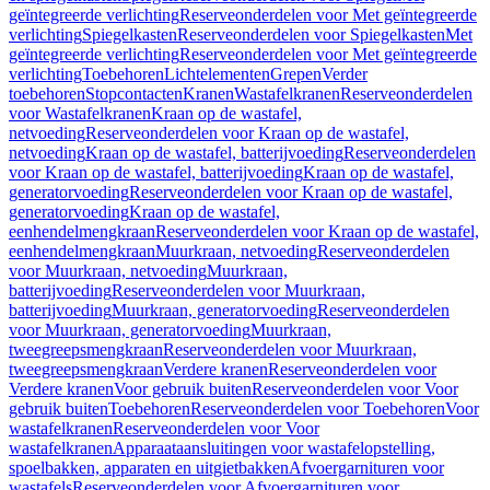
geïntegreerde verlichting
Reserveonderdelen voor Met geïntegreerde
verlichting
Spiegelkasten
Reserveonderdelen voor Spiegelkasten
Met
geïntegreerde verlichting
Reserveonderdelen voor Met geïntegreerde
verlichting
Toebehoren
Lichtelementen
Grepen
Verder
toebehoren
Stopcontacten
Kranen
Wastafelkranen
Reserveonderdelen
voor Wastafelkranen
Kraan op de wastafel,
netvoeding
Reserveonderdelen voor Kraan op de wastafel,
netvoeding
Kraan op de wastafel, batterijvoeding
Reserveonderdelen
voor Kraan op de wastafel, batterijvoeding
Kraan op de wastafel,
generatorvoeding
Reserveonderdelen voor Kraan op de wastafel,
generatorvoeding
Kraan op de wastafel,
eenhendelmengkraan
Reserveonderdelen voor Kraan op de wastafel,
eenhendelmengkraan
Muurkraan, netvoeding
Reserveonderdelen
voor Muurkraan, netvoeding
Muurkraan,
batterijvoeding
Reserveonderdelen voor Muurkraan,
batterijvoeding
Muurkraan, generatorvoeding
Reserveonderdelen
voor Muurkraan, generatorvoeding
Muurkraan,
tweegreepsmengkraan
Reserveonderdelen voor Muurkraan,
tweegreepsmengkraan
Verdere kranen
Reserveonderdelen voor
Verdere kranen
Voor gebruik buiten
Reserveonderdelen voor Voor
gebruik buiten
Toebehoren
Reserveonderdelen voor Toebehoren
Voor
wastafelkranen
Reserveonderdelen voor Voor
wastafelkranen
Apparaataansluitingen voor wastafelopstelling,
spoelbakken, apparaten en uitgietbakken
Afvoergarnituren voor
wastafels
Reserveonderdelen voor Afvoergarnituren voor