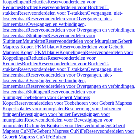
Koppelingen
Reducties
Reserveonderdelen voor
Reducties
Bochten
Reserveonderdelen voor Bochten
T-
stukken
Reserveonderdelen voor T-stukken
Overgangen, niet-
losneembaar
Reserveonderdelen voor Overgangen, niet-
losneembaar
Overgangen en verbindingen,
losneembaar
Reserveonderdelen voor Overgangen en verbindingen,
losneembaar
Sluitingen
Reserveonderdelen voor
Sluitingen
Muurplaten
Reserveonderdelen voor Muurplaten
Geberit
Mapress Koper, FKM blauw
Reserveonderdelen voor Geberit
Mapress Koper, FKM blauw
Koppelingen
Reserveonderdelen voor
Koppelingen
Reducties
Reserveonderdelen voor
Reducties
Bochten
Reserveonderdelen voor Bochten
T-
stukken
Reserveonderdelen voor T-stukken
Overgangen, niet-
losneembaar
Reserveonderdelen voor Overgangen, niet-
losneembaar
Overgangen en verbindingen,
losneembaar
Reserveonderdelen voor Overgangen en verbindingen,
losneembaar
Sluitingen
Reserveonderdelen voor
Sluitingen
Toebehoren voor Geberit Mapress
Koper
Reserveonderdelen voor Toebehoren voor Geberit Mapress
Koper
Isolaties voor muurplaten
Bescherming voor buizen en
fittingen
Bevestigingen voor buizen
Bevestigingen voor
muurplaten
Reserveonderdelen voor Bevestigingen voor
muurplaten
Dichtingen
Boutsets voor flensverbindingen
Geberit
Mapress CuNiFe
Geberit Mapress CuNiFe
Reserveonderdelen voor
Geberit Mapress CuNiFe
Buizen