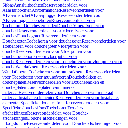
Sifons
Aansluitbochten
Reserveonderdelen voor
Aansluitbochten
Afvoermanchet
Reserveonderdelen voor
Afvoermanchet
Afvoerpluggen
Reserveonderdelen voor
Afvoerpluggen
Toebehoren
Reserveonderdelen voor
Toebehoren
Douches en baden
Douches
Vloerafvoer voor
douches
Reserveonderdelen voor Vloerafvoer voor
douches
Douchegoten
Reserveonderdelen voor
Douchegoten
Toebehoren voor douchegoten
Reserveonderdelen voor
Toebehoren voor douchegoten
Vloerputten voor
douche
Reserveonderdelen voor Vloerputten voor
douche
Toebehoren voor vloerputten voor
douche
Reserveonderdelen voor Toebehoren voor vloerputten voor
douche
Wandafvoeren
Reserveonderdelen voor
Wandafvoeren
Toebehoren voor muurafvoeren
Reserveonderdelen
voor Toebehoren voor muurafvoeren
Douchebakken en
doucheplaten
Reserveonderdelen voor Douchebakken en
doucheplaten
Doucheplaten van mineraal
materiaal
Reserveonderdelen voor Doucheplaten van mineraal
materiaal
Installatie-elementen
Reserveonderdelen voor Installatie-
elementen
Specifieke douchesifons
Reserveonderdelen voor
Specifieke douchesifons
Toebehoren
Douche-
afscheidingen
Reserveonderdelen voor Douche-
afscheidingen
Douche-afscheidingen voor
inloopdouche
Reserveonderdelen voor Douche-afscheidingen voor