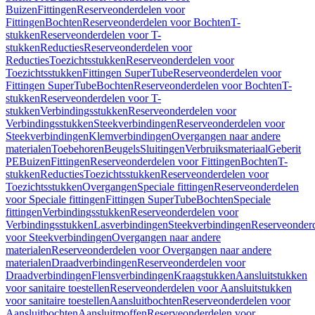
Buizen
Fittingen
Reserveonderdelen voor
Fittingen
Bochten
Reserveonderdelen voor Bochten
T-
stukken
Reserveonderdelen voor T-
stukken
Reducties
Reserveonderdelen voor
Reducties
Toezichtsstukken
Reserveonderdelen voor
Toezichtsstukken
Fittingen SuperTube
Reserveonderdelen voor
Fittingen SuperTube
Bochten
Reserveonderdelen voor Bochten
T-
stukken
Reserveonderdelen voor T-
stukken
Verbindingsstukken
Reserveonderdelen voor
Verbindingsstukken
Steekverbindingen
Reserveonderdelen voor
Steekverbindingen
Klemverbindingen
Overgangen naar andere
materialen
Toebehoren
Beugels
Sluitingen
Verbruiksmateriaal
Geberit
PE
Buizen
Fittingen
Reserveonderdelen voor Fittingen
Bochten
T-
stukken
Reducties
Toezichtsstukken
Reserveonderdelen voor
Toezichtsstukken
Overgangen
Speciale fittingen
Reserveonderdelen
voor Speciale fittingen
Fittingen SuperTube
Bochten
Speciale
fittingen
Verbindingsstukken
Reserveonderdelen voor
Verbindingsstukken
Lasverbindingen
Steekverbindingen
Reserveonder
voor Steekverbindingen
Overgangen naar andere
materialen
Reserveonderdelen voor Overgangen naar andere
materialen
Draadverbindingen
Reserveonderdelen voor
Draadverbindingen
Flensverbindingen
Kraagstukken
Aansluitstukken
voor sanitaire toestellen
Reserveonderdelen voor Aansluitstukken
voor sanitaire toestellen
Aansluitbochten
Reserveonderdelen voor
Aansluitbochten
Aansluitmoffen
Reserveonderdelen voor