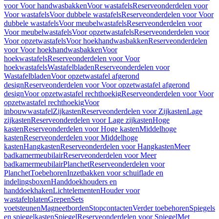
voor Voor handwasbakken
Voor wastafels
Reserveonderdelen voor
Voor wastafels
Voor dubbele wastafels
Reserveonderdelen voor Voor
dubbele wastafels
Voor meubelwastafels
Reserveonderdelen voor
Voor meubelwastafels
Voor opzetwastafels
Reserveonderdelen voor
Voor opzetwastafels
Voor hoekhandwasbakken
Reserveonderdelen
voor Voor hoekhandwasbakken
Voor
hoekwastafels
Reserveonderdelen voor Voor
hoekwastafels
Wastafelbladen
Reserveonderdelen voor
Wastafelbladen
Voor opzetwastafel afgerond
design
Reserveonderdelen voor Voor opzetwastafel afgerond
design
Voor opzetwastafel rechthoekig
Reserveonderdelen voor Voor
opzetwastafel rechthoekig
Voor
inbouwwastafel
Zijkasten
Reserveonderdelen voor Zijkasten
Lage
zijkasten
Reserveonderdelen voor Lage zijkasten
Hoge
kasten
Reserveonderdelen voor Hoge kasten
Middelhoge
kasten
Reserveonderdelen voor Middelhoge
kasten
Hangkasten
Reserveonderdelen voor Hangkasten
Meer
badkamermeubilair
Reserveonderdelen voor Meer
badkamermeubilair
Planchet
Reserveonderdelen voor
Planchet
Toebehoren
Inzetbakken voor schuiflade en
indelingsboxen
Handdoekhouders en
handdoekhaken
Lichtelementen
Houder voor
wastafelplaten
Grepen
Sets
voetsteunen
Magneetborden
Stopcontacten
Verder toebehoren
Spiegels
en spiegelkasten
Spiegel
Reserveonderdelen voor Spiegel
Met