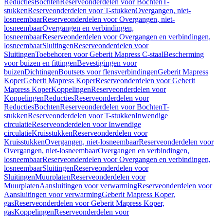
Reducties
Bochten
Reserveonderdelen voor Bochten
T-
stukken
Reserveonderdelen voor T-stukken
Overgangen, niet-
losneembaar
Reserveonderdelen voor Overgangen, niet-
losneembaar
Overgangen en verbindingen,
losneembaar
Reserveonderdelen voor Overgangen en verbindingen,
losneembaar
Sluitingen
Reserveonderdelen voor
Sluitingen
Toebehoren voor Geberit Mapress C-staal
Bescherming
voor buizen en fittingen
Bevestigingen voor
buizen
Dichtingen
Boutsets voor flensverbindingen
Geberit Mapress
Koper
Geberit Mapress Koper
Reserveonderdelen voor Geberit
Mapress Koper
Koppelingen
Reserveonderdelen voor
Koppelingen
Reducties
Reserveonderdelen voor
Reducties
Bochten
Reserveonderdelen voor Bochten
T-
stukken
Reserveonderdelen voor T-stukken
Inwendige
circulatie
Reserveonderdelen voor Inwendige
circulatie
Kruisstukken
Reserveonderdelen voor
Kruisstukken
Overgangen, niet-losneembaar
Reserveonderdelen voor
Overgangen, niet-losneembaar
Overgangen en verbindingen,
losneembaar
Reserveonderdelen voor Overgangen en verbindingen,
losneembaar
Sluitingen
Reserveonderdelen voor
Sluitingen
Muurplaten
Reserveonderdelen voor
Muurplaten
Aansluitingen voor verwarming
Reserveonderdelen voor
Aansluitingen voor verwarming
Geberit Mapress Koper,
gas
Reserveonderdelen voor Geberit Mapress Koper,
gas
Koppelingen
Reserveonderdelen voor