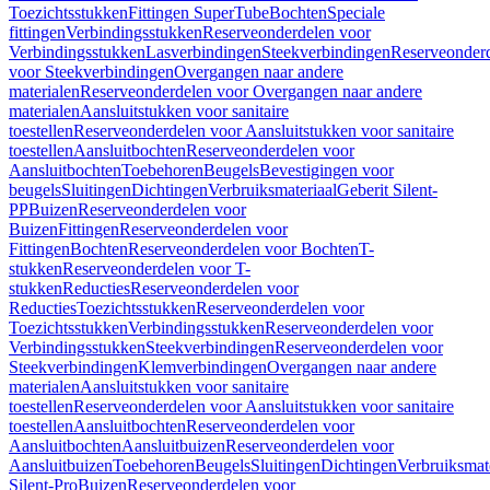
Toezichtsstukken
Fittingen SuperTube
Bochten
Speciale
fittingen
Verbindingsstukken
Reserveonderdelen voor
Verbindingsstukken
Lasverbindingen
Steekverbindingen
Reserveonder
voor Steekverbindingen
Overgangen naar andere
materialen
Reserveonderdelen voor Overgangen naar andere
materialen
Aansluitstukken voor sanitaire
toestellen
Reserveonderdelen voor Aansluitstukken voor sanitaire
toestellen
Aansluitbochten
Reserveonderdelen voor
Aansluitbochten
Toebehoren
Beugels
Bevestigingen voor
beugels
Sluitingen
Dichtingen
Verbruiksmateriaal
Geberit Silent-
PP
Buizen
Reserveonderdelen voor
Buizen
Fittingen
Reserveonderdelen voor
Fittingen
Bochten
Reserveonderdelen voor Bochten
T-
stukken
Reserveonderdelen voor T-
stukken
Reducties
Reserveonderdelen voor
Reducties
Toezichtsstukken
Reserveonderdelen voor
Toezichtsstukken
Verbindingsstukken
Reserveonderdelen voor
Verbindingsstukken
Steekverbindingen
Reserveonderdelen voor
Steekverbindingen
Klemverbindingen
Overgangen naar andere
materialen
Aansluitstukken voor sanitaire
toestellen
Reserveonderdelen voor Aansluitstukken voor sanitaire
toestellen
Aansluitbochten
Reserveonderdelen voor
Aansluitbochten
Aansluitbuizen
Reserveonderdelen voor
Aansluitbuizen
Toebehoren
Beugels
Sluitingen
Dichtingen
Verbruiksmat
Silent-Pro
Buizen
Reserveonderdelen voor