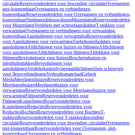
circulatie
Reserveonderdelen voor Inwendige circulatie
Overgangen,
niet-losneembaar
Overgangen en verbindingen,
losneembaar
Reserveonderdelen voor Overgangen en verbindingen,
losneembaar
Sluitingen
Inbouwdozen
Muurplaten
Reserveonderdelen
voor Muurplaten
Verdelers met schroefaansluiting
T-stukken voor
verwarming
Overgangen en verbindingen voor verwarming,
losneembaar
Aansluitingen voor verwarming
Reserveonderdelen
voor Aansluitingen voor verwarming
Toebehoren
Isolaties voor
aansluitingen
Afdichtingen voor buizen en fittingen
Afdichtingen
voor aansluitingen
Afdichtingen voor fittingen
Afdekking voor
fittingen
Bevestigingen voor buizen
Beschermbuizen en
inleghulpstukken
Bevestigingen voor
aansluitingen
Verdelerkasten
Systeemafdichtingen
Sets schroeven
voor flensverbindingen
Verbruiksmateriaal
Geberit
Mepla
Meerlagenbuizen
Reserveonderdelen voor
Meerlagenbuizen
Meerlagenbuizen voor
verwarming
Reserveonderdelen voor Meerlagenbuizen voor
verwarming
Fittingen
Reserveonderdelen voor
Fittingen
Koppelingen
Reserveonderdelen voor
Koppelingen
Reducties
Reserveonderdelen voor
Reducties
Bochten
Reserveonderdelen voor Bochten
T-
stukken
Reserveonderdelen voor T-stukken
Inwendige
circulatie
Reserveonderdelen voor Inwendige circulatie
Overgangen,
niet-losneembaar
Reserveonderdelen voor Overgangen, niet-
losneembaar
Overgangen en verbindingen,