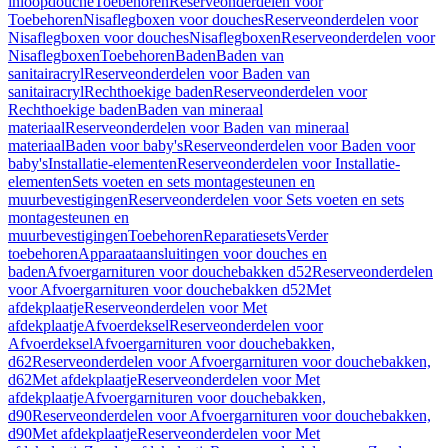
inloopdouche
Toebehoren
Reserveonderdelen voor
Toebehoren
Nisaflegboxen voor douches
Reserveonderdelen voor
Nisaflegboxen voor douches
Nisaflegboxen
Reserveonderdelen voor
Nisaflegboxen
Toebehoren
Baden
Baden van
sanitairacryl
Reserveonderdelen voor Baden van
sanitairacryl
Rechthoekige baden
Reserveonderdelen voor
Rechthoekige baden
Baden van mineraal
materiaal
Reserveonderdelen voor Baden van mineraal
materiaal
Baden voor baby's
Reserveonderdelen voor Baden voor
baby's
Installatie-elementen
Reserveonderdelen voor Installatie-
elementen
Sets voeten en sets montagesteunen en
muurbevestigingen
Reserveonderdelen voor Sets voeten en sets
montagesteunen en
muurbevestigingen
Toebehoren
Reparatiesets
Verder
toebehoren
Apparaataansluitingen voor douches en
baden
Afvoergarnituren voor douchebakken d52
Reserveonderdelen
voor Afvoergarnituren voor douchebakken d52
Met
afdekplaatje
Reserveonderdelen voor Met
afdekplaatje
Afvoerdeksel
Reserveonderdelen voor
Afvoerdeksel
Afvoergarnituren voor douchebakken,
d62
Reserveonderdelen voor Afvoergarnituren voor douchebakken,
d62
Met afdekplaatje
Reserveonderdelen voor Met
afdekplaatje
Afvoergarnituren voor douchebakken,
d90
Reserveonderdelen voor Afvoergarnituren voor douchebakken,
d90
Met afdekplaatje
Reserveonderdelen voor Met