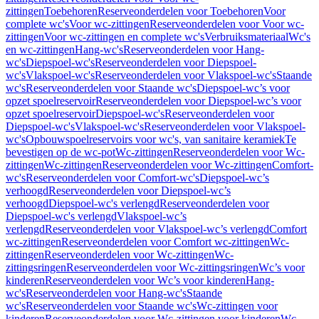
zittingen
Toebehoren
Reserveonderdelen voor Toebehoren
Voor
complete wc's
Voor wc-zittingen
Reserveonderdelen voor Voor wc-
zittingen
Voor wc-zittingen en complete wc's
Verbruiksmateriaal
Wc's
en wc-zittingen
Hang-wc's
Reserveonderdelen voor Hang-
wc's
Diepspoel-wc's
Reserveonderdelen voor Diepspoel-
wc's
Vlakspoel-wc's
Reserveonderdelen voor Vlakspoel-wc's
Staande
wc's
Reserveonderdelen voor Staande wc's
Diepspoel-wc’s voor
opzet spoelreservoir
Reserveonderdelen voor Diepspoel-wc’s voor
opzet spoelreservoir
Diepspoel-wc's
Reserveonderdelen voor
Diepspoel-wc's
Vlakspoel-wc's
Reserveonderdelen voor Vlakspoel-
wc's
Opbouwspoelreservoirs voor wc's, van sanitaire keramiek
Te
bevestigen op de wc-pot
Wc-zittingen
Reserveonderdelen voor Wc-
zittingen
Wc-zittingen
Reserveonderdelen voor Wc-zittingen
Comfort-
wc's
Reserveonderdelen voor Comfort-wc's
Diepspoel-wc’s
verhoogd
Reserveonderdelen voor Diepspoel-wc’s
verhoogd
Diepspoel-wc's verlengd
Reserveonderdelen voor
Diepspoel-wc's verlengd
Vlakspoel-wc’s
verlengd
Reserveonderdelen voor Vlakspoel-wc’s verlengd
Comfort
wc-zittingen
Reserveonderdelen voor Comfort wc-zittingen
Wc-
zittingen
Reserveonderdelen voor Wc-zittingen
Wc-
zittingsringen
Reserveonderdelen voor Wc-zittingsringen
Wc’s voor
kinderen
Reserveonderdelen voor Wc’s voor kinderen
Hang-
wc's
Reserveonderdelen voor Hang-wc's
Staande
wc's
Reserveonderdelen voor Staande wc's
Wc-zittingen voor
kinderen
Reserveonderdelen voor Wc-zittingen voor kinderen
Wc-