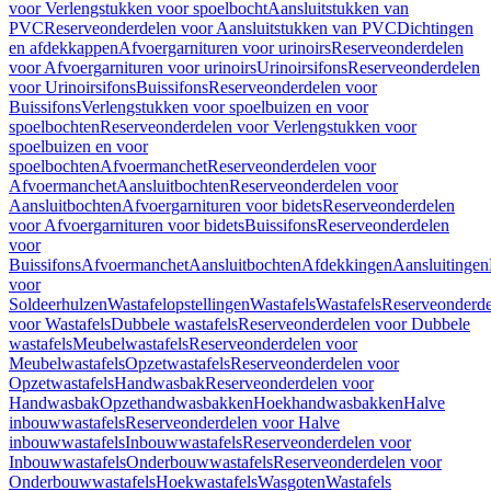
voor Verlengstukken voor spoelbocht
Aansluitstukken van
PVC
Reserveonderdelen voor Aansluitstukken van PVC
Dichtingen
en afdekkappen
Afvoergarnituren voor urinoirs
Reserveonderdelen
voor Afvoergarnituren voor urinoirs
Urinoirsifons
Reserveonderdelen
voor Urinoirsifons
Buissifons
Reserveonderdelen voor
Buissifons
Verlengstukken voor spoelbuizen en voor
spoelbochten
Reserveonderdelen voor Verlengstukken voor
spoelbuizen en voor
spoelbochten
Afvoermanchet
Reserveonderdelen voor
Afvoermanchet
Aansluitbochten
Reserveonderdelen voor
Aansluitbochten
Afvoergarnituren voor bidets
Reserveonderdelen
voor Afvoergarnituren voor bidets
Buissifons
Reserveonderdelen
voor
Buissifons
Afvoermanchet
Aansluitbochten
Afdekkingen
Aansluitingen
voor
Soldeerhulzen
Wastafelopstellingen
Wastafels
Wastafels
Reserveonderde
voor Wastafels
Dubbele wastafels
Reserveonderdelen voor Dubbele
wastafels
Meubelwastafels
Reserveonderdelen voor
Meubelwastafels
Opzetwastafels
Reserveonderdelen voor
Opzetwastafels
Handwasbak
Reserveonderdelen voor
Handwasbak
Opzethandwasbakken
Hoekhandwasbakken
Halve
inbouwwastafels
Reserveonderdelen voor Halve
inbouwwastafels
Inbouwwastafels
Reserveonderdelen voor
Inbouwwastafels
Onderbouwwastafels
Reserveonderdelen voor
Onderbouwwastafels
Hoekwastafels
Wasgoten
Wastafels