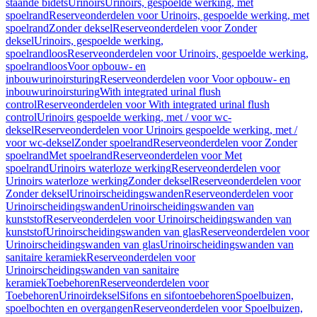
staande bidets
Urinoirs
Urinoirs, gespoelde werking, met
spoelrand
Reserveonderdelen voor Urinoirs, gespoelde werking, met
spoelrand
Zonder deksel
Reserveonderdelen voor Zonder
deksel
Urinoirs, gespoelde werking,
spoelrandloos
Reserveonderdelen voor Urinoirs, gespoelde werking,
spoelrandloos
Voor opbouw- en
inbouwurinoirsturing
Reserveonderdelen voor Voor opbouw- en
inbouwurinoirsturing
With integrated urinal flush
control
Reserveonderdelen voor With integrated urinal flush
control
Urinoirs gespoelde werking, met / voor wc-
deksel
Reserveonderdelen voor Urinoirs gespoelde werking, met /
voor wc-deksel
Zonder spoelrand
Reserveonderdelen voor Zonder
spoelrand
Met spoelrand
Reserveonderdelen voor Met
spoelrand
Urinoirs waterloze werking
Reserveonderdelen voor
Urinoirs waterloze werking
Zonder deksel
Reserveonderdelen voor
Zonder deksel
Urinoirscheidingswanden
Reserveonderdelen voor
Urinoirscheidingswanden
Urinoirscheidingswanden van
kunststof
Reserveonderdelen voor Urinoirscheidingswanden van
kunststof
Urinoirscheidingswanden van glas
Reserveonderdelen voor
Urinoirscheidingswanden van glas
Urinoirscheidingswanden van
sanitaire keramiek
Reserveonderdelen voor
Urinoirscheidingswanden van sanitaire
keramiek
Toebehoren
Reserveonderdelen voor
Toebehoren
Urinoirdeksel
Sifons en sifontoebehoren
Spoelbuizen,
spoelbochten en overgangen
Reserveonderdelen voor Spoelbuizen,