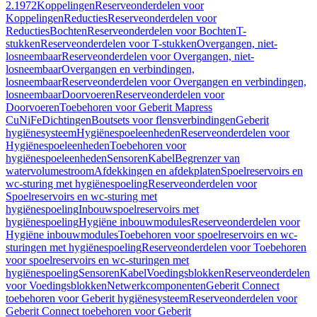
2.1972
Koppelingen
Reserveonderdelen voor
Koppelingen
Reducties
Reserveonderdelen voor
Reducties
Bochten
Reserveonderdelen voor Bochten
T-
stukken
Reserveonderdelen voor T-stukken
Overgangen, niet-
losneembaar
Reserveonderdelen voor Overgangen, niet-
losneembaar
Overgangen en verbindingen,
losneembaar
Reserveonderdelen voor Overgangen en verbindingen,
losneembaar
Doorvoeren
Reserveonderdelen voor
Doorvoeren
Toebehoren voor Geberit Mapress
CuNiFe
Dichtingen
Boutsets voor flensverbindingen
Geberit
hygiënesysteem
Hygiënespoeleenheden
Reserveonderdelen voor
Hygiënespoeleenheden
Toebehoren voor
hygiënespoeleenheden
Sensoren
Kabel
Begrenzer van
watervolumestroom
Afdekkingen en afdekplaten
Spoelreservoirs en
wc-sturing met hygiënespoeling
Reserveonderdelen voor
Spoelreservoirs en wc-sturing met
hygiënespoeling
Inbouwspoelreservoirs met
hygiënespoeling
Hygiëne inbouwmodules
Reserveonderdelen voor
Hygiëne inbouwmodules
Toebehoren voor spoelreservoirs en wc-
sturingen met hygiënespoeling
Reserveonderdelen voor Toebehoren
voor spoelreservoirs en wc-sturingen met
hygiënespoeling
Sensoren
Kabel
Voedingsblokken
Reserveonderdelen
voor Voedingsblokken
Netwerkcomponenten
Geberit Connect
toebehoren voor Geberit hygiënesysteem
Reserveonderdelen voor
Geberit Connect toebehoren voor Geberit