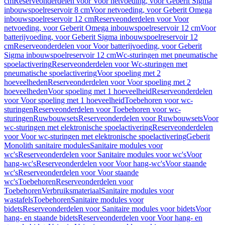
cm
Reserveonderdelen voor Voor netvoeding, voor Geberit Sigma
inbouwspoelreservoir 8 cm
Voor netvoeding, voor Geberit Omega
inbouwspoelreservoir 12 cm
Reserveonderdelen voor Voor
netvoeding, voor Geberit Omega inbouwspoelreservoir 12 cm
Voor
batterijvoeding, voor Geberit Sigma inbouwspoelreservoir 12
cm
Reserveonderdelen voor Voor batterijvoeding, voor Geberit
Sigma inbouwspoelreservoir 12 cm
Wc-sturingen met pneumatische
spoelactivering
Reserveonderdelen voor Wc-sturingen met
pneumatische spoelactivering
Voor spoeling met 2
hoeveelheden
Reserveonderdelen voor Voor spoeling met 2
hoeveelheden
Voor spoeling met 1 hoeveelheid
Reserveonderdelen
voor Voor spoeling met 1 hoeveelheid
Toebehoren voor wc-
sturingen
Reserveonderdelen voor Toebehoren voor wc-
sturingen
Ruwbouwsets
Reserveonderdelen voor Ruwbouwsets
Voor
wc-sturingen met elektronische spoelactivering
Reserveonderdelen
voor Voor wc-sturingen met elektronische spoelactivering
Geberit
Monolith sanitaire modules
Sanitaire modules voor
wc's
Reserveonderdelen voor Sanitaire modules voor wc's
Voor
hang-wc's
Reserveonderdelen voor Voor hang-wc's
Voor staande
wc's
Reserveonderdelen voor Voor staande
wc's
Toebehoren
Reserveonderdelen voor
Toebehoren
Verbruiksmateriaal
Sanitaire modules voor
wastafels
Toebehoren
Sanitaire modules voor
bidets
Reserveonderdelen voor Sanitaire modules voor bidets
Voor
hang- en staande bidets
Reserveonderdelen voor Voor hang- en