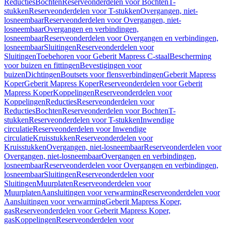
Reducties
Bochten
Reserveonderdelen voor Bochten
T-
stukken
Reserveonderdelen voor T-stukken
Overgangen, niet-
losneembaar
Reserveonderdelen voor Overgangen, niet-
losneembaar
Overgangen en verbindingen,
losneembaar
Reserveonderdelen voor Overgangen en verbindingen,
losneembaar
Sluitingen
Reserveonderdelen voor
Sluitingen
Toebehoren voor Geberit Mapress C-staal
Bescherming
voor buizen en fittingen
Bevestigingen voor
buizen
Dichtingen
Boutsets voor flensverbindingen
Geberit Mapress
Koper
Geberit Mapress Koper
Reserveonderdelen voor Geberit
Mapress Koper
Koppelingen
Reserveonderdelen voor
Koppelingen
Reducties
Reserveonderdelen voor
Reducties
Bochten
Reserveonderdelen voor Bochten
T-
stukken
Reserveonderdelen voor T-stukken
Inwendige
circulatie
Reserveonderdelen voor Inwendige
circulatie
Kruisstukken
Reserveonderdelen voor
Kruisstukken
Overgangen, niet-losneembaar
Reserveonderdelen voor
Overgangen, niet-losneembaar
Overgangen en verbindingen,
losneembaar
Reserveonderdelen voor Overgangen en verbindingen,
losneembaar
Sluitingen
Reserveonderdelen voor
Sluitingen
Muurplaten
Reserveonderdelen voor
Muurplaten
Aansluitingen voor verwarming
Reserveonderdelen voor
Aansluitingen voor verwarming
Geberit Mapress Koper,
gas
Reserveonderdelen voor Geberit Mapress Koper,
gas
Koppelingen
Reserveonderdelen voor