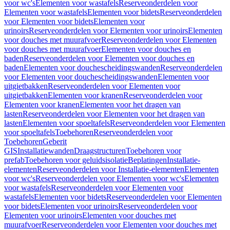
voor wc's
Elementen voor wastafels
Reserveonderdelen voor
Elementen voor wastafels
Elementen voor bidets
Reserveonderdelen
voor Elementen voor bidets
Elementen voor
urinoirs
Reserveonderdelen voor Elementen voor urinoirs
Elementen
voor douches met muurafvoer
Reserveonderdelen voor Elementen
voor douches met muurafvoer
Elementen voor douches en
baden
Reserveonderdelen voor Elementen voor douches en
baden
Elementen voor douchescheidingswanden
Reserveonderdelen
voor Elementen voor douchescheidingswanden
Elementen voor
uitgietbakken
Reserveonderdelen voor Elementen voor
uitgietbakken
Elementen voor kranen
Reserveonderdelen voor
Elementen voor kranen
Elementen voor het dragen van
lasten
Reserveonderdelen voor Elementen voor het dragen van
lasten
Elementen voor spoeltafels
Reserveonderdelen voor Elementen
voor spoeltafels
Toebehoren
Reserveonderdelen voor
Toebehoren
Geberit
GIS
Installatiewanden
Draagstructuren
Toebehoren voor
prefab
Toebehoren voor geluidsisolatie
Beplatingen
Installatie-
elementen
Reserveonderdelen voor Installatie-elementen
Elementen
voor wc's
Reserveonderdelen voor Elementen voor wc's
Elementen
voor wastafels
Reserveonderdelen voor Elementen voor
wastafels
Elementen voor bidets
Reserveonderdelen voor Elementen
voor bidets
Elementen voor urinoirs
Reserveonderdelen voor
Elementen voor urinoirs
Elementen voor douches met
muurafvoer
Reserveonderdelen voor Elementen voor douches met