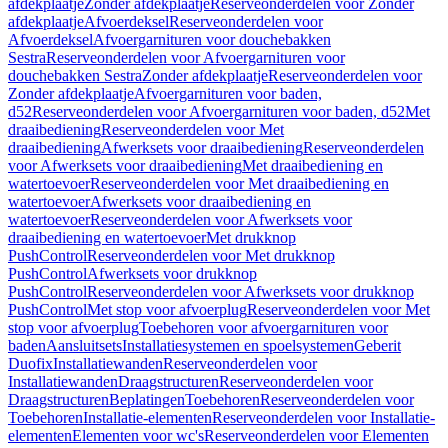
afdekplaatje
Zonder afdekplaatje
Reserveonderdelen voor Zonder
afdekplaatje
Afvoerdeksel
Reserveonderdelen voor
Afvoerdeksel
Afvoergarnituren voor douchebakken
Sestra
Reserveonderdelen voor Afvoergarnituren voor
douchebakken Sestra
Zonder afdekplaatje
Reserveonderdelen voor
Zonder afdekplaatje
Afvoergarnituren voor baden,
d52
Reserveonderdelen voor Afvoergarnituren voor baden, d52
Met
draaibediening
Reserveonderdelen voor Met
draaibediening
Afwerksets voor draaibediening
Reserveonderdelen
voor Afwerksets voor draaibediening
Met draaibediening en
watertoevoer
Reserveonderdelen voor Met draaibediening en
watertoevoer
Afwerksets voor draaibediening en
watertoevoer
Reserveonderdelen voor Afwerksets voor
draaibediening en watertoevoer
Met drukknop
PushControl
Reserveonderdelen voor Met drukknop
PushControl
Afwerksets voor drukknop
PushControl
Reserveonderdelen voor Afwerksets voor drukknop
PushControl
Met stop voor afvoerplug
Reserveonderdelen voor Met
stop voor afvoerplug
Toebehoren voor afvoergarnituren voor
baden
Aansluitsets
Installatiesystemen en spoelsystemen
Geberit
Duofix
Installatiewanden
Reserveonderdelen voor
Installatiewanden
Draagstructuren
Reserveonderdelen voor
Draagstructuren
Beplatingen
Toebehoren
Reserveonderdelen voor
Toebehoren
Installatie-elementen
Reserveonderdelen voor Installatie-
elementen
Elementen voor wc's
Reserveonderdelen voor Elementen