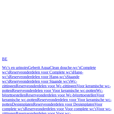
BE
Wc's en urinoirs
Geberit AquaClean douche-wc’s
Complete
wc's
Reserveonderdelen voor Complete wc's
Hang-
wc's
Reserveonderdelen voor Hang-wc's
Staande
wc's
Reserveonderdelen voor Staande wc's
Wc-
zittingen
Reserveonderdelen voor Wc-zittingen
Voor keramische wc-
potten
Reserveonderdelen voor Voor keramische wc-potten
Wc-
bijzettoestellen
Reserveonderdelen voor Wc-bijzettoestellen
Voor
keramische wc-potten
Reserveonderdelen voor Voor keramische wc-
potten
Designplaten
Reserveonderdelen voor Designplaten
Voor
complete wc's
Reserveonderdelen voor Voor complete wc's
Voor wc-
zittingen
Reserveonderdelen voor Voor wc-