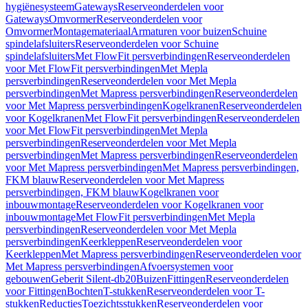
hygiënesysteem
Gateways
Reserveonderdelen voor
Gateways
Omvormer
Reserveonderdelen voor
Omvormer
Montagemateriaal
Armaturen voor buizen
Schuine
spindelafsluiters
Reserveonderdelen voor Schuine
spindelafsluiters
Met FlowFit persverbindingen
Reserveonderdelen
voor Met FlowFit persverbindingen
Met Mepla
persverbindingen
Reserveonderdelen voor Met Mepla
persverbindingen
Met Mapress persverbindingen
Reserveonderdelen
voor Met Mapress persverbindingen
Kogelkranen
Reserveonderdelen
voor Kogelkranen
Met FlowFit persverbindingen
Reserveonderdelen
voor Met FlowFit persverbindingen
Met Mepla
persverbindingen
Reserveonderdelen voor Met Mepla
persverbindingen
Met Mapress persverbindingen
Reserveonderdelen
voor Met Mapress persverbindingen
Met Mapress persverbindingen,
FKM blauw
Reserveonderdelen voor Met Mapress
persverbindingen, FKM blauw
Kogelkranen voor
inbouwmontage
Reserveonderdelen voor Kogelkranen voor
inbouwmontage
Met FlowFit persverbindingen
Met Mepla
persverbindingen
Reserveonderdelen voor Met Mepla
persverbindingen
Keerkleppen
Reserveonderdelen voor
Keerkleppen
Met Mapress persverbindingen
Reserveonderdelen voor
Met Mapress persverbindingen
Afvoersystemen voor
gebouwen
Geberit Silent-db20
Buizen
Fittingen
Reserveonderdelen
voor Fittingen
Bochten
T-stukken
Reserveonderdelen voor T-
stukken
Reducties
Toezichtsstukken
Reserveonderdelen voor