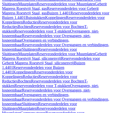
Sluitingen
Muurplaten
Reserveonderdelen voor Muurplaten
Geberit
Mapress Roestvrij Staal, gas
Reserveonderdelen voor Geberit
Mapress Roestvrij Staal, gas
Buizen 1.4401
Reserveonderdelen voor
Buizen 1.4401
Buisstukken
Koppelingen
Reserveonderdelen voor
Koppelingen
Reducties
Reserveonderdelen voor
Reducties
Bochten
Reserveonderdelen voor Bochten
T-
stukken
Reserveonderdelen voor T-stukken
Overgangen, niet-
losneembaar
Reserveonderdelen voor Overgangen, niet-
losneembaar
Overgangen en verbindingen,
losneembaar
Reserveonderdelen voor Overgangen en verbindingen,
losneembaar
Sluitingen
Reserveonderdelen voor
Sluitingen
Muurplaten
Reserveonderdelen voor Muurplaten
Geberit
Mapress Roestvrij Staal, siliconenvrij
Reserveonderdelen voor
Geberit Mapress Roestvrij Staal, siliconenvrij
Buizen
1.4401
Reserveonderdelen voor Buizen
1.4401
Koppelingen
Reserveonderdelen voor
Koppelingen
Reducties
Reserveonderdelen voor
Reducties
Bochten
Reserveonderdelen voor Bochten
T-
stukken
Reserveonderdelen voor T-stukken
Overgangen, niet-
losneembaar
Reserveonderdelen voor Overgangen, niet-
losneembaar
Overgangen en verbindingen,
losneembaar
Reserveonderdelen voor Overgangen en verbindingen,
losneembaar
Sluitingen
Reserveonderdelen voor
Sluitingen
Muurplaten
Reserveonderdelen voor
Muurplaten
Compensatoren
Reserveonderdelen voor