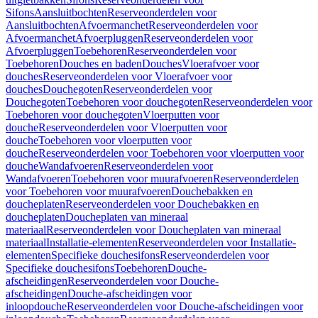
Sifons
Aansluitbochten
Reserveonderdelen voor
Aansluitbochten
Afvoermanchet
Reserveonderdelen voor
Afvoermanchet
Afvoerpluggen
Reserveonderdelen voor
Afvoerpluggen
Toebehoren
Reserveonderdelen voor
Toebehoren
Douches en baden
Douches
Vloerafvoer voor
douches
Reserveonderdelen voor Vloerafvoer voor
douches
Douchegoten
Reserveonderdelen voor
Douchegoten
Toebehoren voor douchegoten
Reserveonderdelen voor
Toebehoren voor douchegoten
Vloerputten voor
douche
Reserveonderdelen voor Vloerputten voor
douche
Toebehoren voor vloerputten voor
douche
Reserveonderdelen voor Toebehoren voor vloerputten voor
douche
Wandafvoeren
Reserveonderdelen voor
Wandafvoeren
Toebehoren voor muurafvoeren
Reserveonderdelen
voor Toebehoren voor muurafvoeren
Douchebakken en
doucheplaten
Reserveonderdelen voor Douchebakken en
doucheplaten
Doucheplaten van mineraal
materiaal
Reserveonderdelen voor Doucheplaten van mineraal
materiaal
Installatie-elementen
Reserveonderdelen voor Installatie-
elementen
Specifieke douchesifons
Reserveonderdelen voor
Specifieke douchesifons
Toebehoren
Douche-
afscheidingen
Reserveonderdelen voor Douche-
afscheidingen
Douche-afscheidingen voor
inloopdouche
Reserveonderdelen voor Douche-afscheidingen voor