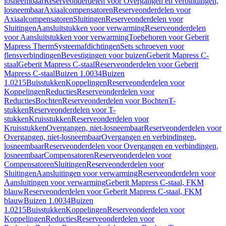
losneembaar
Reserveonderdelen voor Overgangen en verbindingen,
losneembaar
Axiaalcompensatoren
Reserveonderdelen voor
Axiaalcompensatoren
Sluitingen
Reserveonderdelen voor
Sluitingen
Aansluitstukken voor verwarming
Reserveonderdelen
voor Aansluitstukken voor verwarming
Toebehoren voor Geberit
Mapress Therm
Systeemafdichtingen
Sets schroeven voor
flensverbindingen
Bevestigingen voor buizen
Geberit Mapress C-
staal
Geberit Mapress C-staal
Reserveonderdelen voor Geberit
Mapress C-staal
Buizen 1.0034
Buizen
1.0215
Buisstukken
Koppelingen
Reserveonderdelen voor
Koppelingen
Reducties
Reserveonderdelen voor
Reducties
Bochten
Reserveonderdelen voor Bochten
T-
stukken
Reserveonderdelen voor T-
stukken
Kruisstukken
Reserveonderdelen voor
Kruisstukken
Overgangen, niet-losneembaar
Reserveonderdelen voor
Overgangen, niet-losneembaar
Overgangen en verbindingen,
losneembaar
Reserveonderdelen voor Overgangen en verbindingen,
losneembaar
Compensatoren
Reserveonderdelen voor
Compensatoren
Sluitingen
Reserveonderdelen voor
Sluitingen
Aansluitingen voor verwarming
Reserveonderdelen voor
Aansluitingen voor verwarming
Geberit Mapress C-staal, FKM
blauw
Reserveonderdelen voor Geberit Mapress C-staal, FKM
blauw
Buizen 1.0034
Buizen
1.0215
Buisstukken
Koppelingen
Reserveonderdelen voor
Koppelingen
Reducties
Reserveonderdelen voor