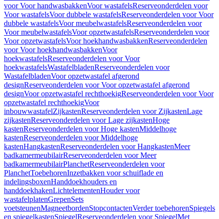
voor Voor handwasbakken
Voor wastafels
Reserveonderdelen voor
Voor wastafels
Voor dubbele wastafels
Reserveonderdelen voor Voor
dubbele wastafels
Voor meubelwastafels
Reserveonderdelen voor
Voor meubelwastafels
Voor opzetwastafels
Reserveonderdelen voor
Voor opzetwastafels
Voor hoekhandwasbakken
Reserveonderdelen
voor Voor hoekhandwasbakken
Voor
hoekwastafels
Reserveonderdelen voor Voor
hoekwastafels
Wastafelbladen
Reserveonderdelen voor
Wastafelbladen
Voor opzetwastafel afgerond
design
Reserveonderdelen voor Voor opzetwastafel afgerond
design
Voor opzetwastafel rechthoekig
Reserveonderdelen voor Voor
opzetwastafel rechthoekig
Voor
inbouwwastafel
Zijkasten
Reserveonderdelen voor Zijkasten
Lage
zijkasten
Reserveonderdelen voor Lage zijkasten
Hoge
kasten
Reserveonderdelen voor Hoge kasten
Middelhoge
kasten
Reserveonderdelen voor Middelhoge
kasten
Hangkasten
Reserveonderdelen voor Hangkasten
Meer
badkamermeubilair
Reserveonderdelen voor Meer
badkamermeubilair
Planchet
Reserveonderdelen voor
Planchet
Toebehoren
Inzetbakken voor schuiflade en
indelingsboxen
Handdoekhouders en
handdoekhaken
Lichtelementen
Houder voor
wastafelplaten
Grepen
Sets
voetsteunen
Magneetborden
Stopcontacten
Verder toebehoren
Spiegels
en spiegelkasten
Spiegel
Reserveonderdelen voor Spiegel
Met