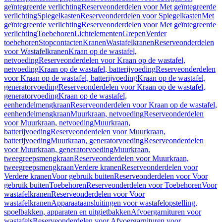
geïntegreerde verlichting
Reserveonderdelen voor Met geïntegreerde
verlichting
Spiegelkasten
Reserveonderdelen voor Spiegelkasten
Met
geïntegreerde verlichting
Reserveonderdelen voor Met geïntegreerde
verlichting
Toebehoren
Lichtelementen
Grepen
Verder
toebehoren
Stopcontacten
Kranen
Wastafelkranen
Reserveonderdelen
voor Wastafelkranen
Kraan op de wastafel,
netvoeding
Reserveonderdelen voor Kraan op de wastafel,
netvoeding
Kraan op de wastafel, batterijvoeding
Reserveonderdelen
voor Kraan op de wastafel, batterijvoeding
Kraan op de wastafel,
generatorvoeding
Reserveonderdelen voor Kraan op de wastafel,
generatorvoeding
Kraan op de wastafel,
eenhendelmengkraan
Reserveonderdelen voor Kraan op de wastafel,
eenhendelmengkraan
Muurkraan, netvoeding
Reserveonderdelen
voor Muurkraan, netvoeding
Muurkraan,
batterijvoeding
Reserveonderdelen voor Muurkraan,
batterijvoeding
Muurkraan, generatorvoeding
Reserveonderdelen
voor Muurkraan, generatorvoeding
Muurkraan,
tweegreepsmengkraan
Reserveonderdelen voor Muurkraan,
tweegreepsmengkraan
Verdere kranen
Reserveonderdelen voor
Verdere kranen
Voor gebruik buiten
Reserveonderdelen voor Voor
gebruik buiten
Toebehoren
Reserveonderdelen voor Toebehoren
Voor
wastafelkranen
Reserveonderdelen voor Voor
wastafelkranen
Apparaataansluitingen voor wastafelopstelling,
spoelbakken, apparaten en uitgietbakken
Afvoergarnituren voor
wastafels
Reserveonderdelen voor Afvoergarnituren voor