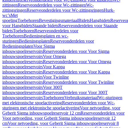
zittingen
Reserveonderdelen voor Wc-zittingen
Wc-
zittingsringen
Reserveonderdelen voor Wc-zittingsringen
Hurk-
wc’s
Met
spoeling
Toebehoren
Bevestigingsmateriaal
Bidets
Hangbidets
Reserveo
voor Hangbidets
Staande bidets
Reserveonderdelen voor Staande
bidets
Toebehoren
Reserveonderdelen voor
Toebehoren
Bedieningsplaten en wc-
sturingen
Bedieningsplaten
Reserveonderdelen voor
Bedieningsplaten
Voor Sigma
inbouwspoelreservoirs
Reserveonderdelen voor Voor Sigma
inbouwspoelreservoirs
Voor Omega
inbouwspoelreservoirs
Reserveonderdelen voor Voor Omega
inbouwspoelreservoirs
Voor Kappa
inbouwspoelreservoirs
Reserveonderdelen voor Voor Kappa
inbouwspoelreservoirs
Voor Twinline
inbouwspoelreservoirs
Reserveonderdelen voor Voor Twinline
inbouwspoelreservoirs
Voor 300T
inbouwspoelreservoirs
Reserveonderdelen voor Voor 300T
inbouwspoelreservoirs
Toebehoren
Verbruiksmateriaal
Wc-sturingen
met elektronische spoelactivering
Reserveonderdelen voor Wc-
sturingen met elektronische spoelactivering
Voor netvoeding, voor
Geberit Sigma inbouwspoelreservoir 12 cm
Reserveonderdelen voor
Voor netvoeding, voor Geberit Sigma inbouwspoelreservoir 12
cm
Voor netvoeding, voor Geberit Sigma inbouwspoelreservoir 8