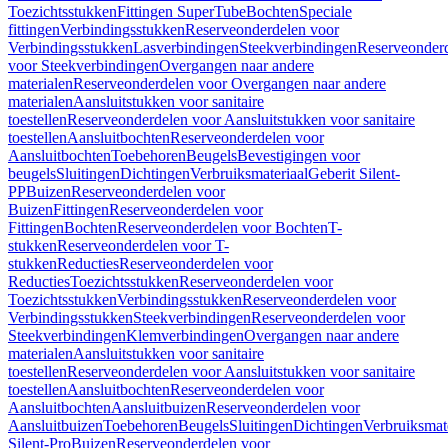
Toezichtsstukken
Fittingen SuperTube
Bochten
Speciale
fittingen
Verbindingsstukken
Reserveonderdelen voor
Verbindingsstukken
Lasverbindingen
Steekverbindingen
Reserveonder
voor Steekverbindingen
Overgangen naar andere
materialen
Reserveonderdelen voor Overgangen naar andere
materialen
Aansluitstukken voor sanitaire
toestellen
Reserveonderdelen voor Aansluitstukken voor sanitaire
toestellen
Aansluitbochten
Reserveonderdelen voor
Aansluitbochten
Toebehoren
Beugels
Bevestigingen voor
beugels
Sluitingen
Dichtingen
Verbruiksmateriaal
Geberit Silent-
PP
Buizen
Reserveonderdelen voor
Buizen
Fittingen
Reserveonderdelen voor
Fittingen
Bochten
Reserveonderdelen voor Bochten
T-
stukken
Reserveonderdelen voor T-
stukken
Reducties
Reserveonderdelen voor
Reducties
Toezichtsstukken
Reserveonderdelen voor
Toezichtsstukken
Verbindingsstukken
Reserveonderdelen voor
Verbindingsstukken
Steekverbindingen
Reserveonderdelen voor
Steekverbindingen
Klemverbindingen
Overgangen naar andere
materialen
Aansluitstukken voor sanitaire
toestellen
Reserveonderdelen voor Aansluitstukken voor sanitaire
toestellen
Aansluitbochten
Reserveonderdelen voor
Aansluitbochten
Aansluitbuizen
Reserveonderdelen voor
Aansluitbuizen
Toebehoren
Beugels
Sluitingen
Dichtingen
Verbruiksmat
Silent-Pro
Buizen
Reserveonderdelen voor