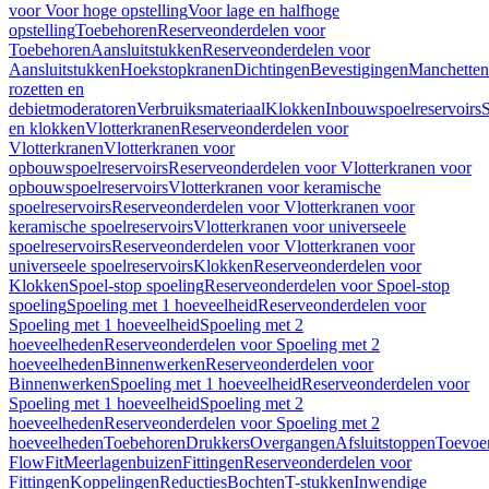
voor Voor hoge opstelling
Voor lage en halfhoge
opstelling
Toebehoren
Reserveonderdelen voor
Toebehoren
Aansluitstukken
Reserveonderdelen voor
Aansluitstukken
Hoekstopkranen
Dichtingen
Bevestigingen
Manchetten
rozetten en
debietmoderatoren
Verbruiksmateriaal
Klokken
Inbouwspoelreservoirs
en klokken
Vlotterkranen
Reserveonderdelen voor
Vlotterkranen
Vlotterkranen voor
opbouwspoelreservoirs
Reserveonderdelen voor Vlotterkranen voor
opbouwspoelreservoirs
Vlotterkranen voor keramische
spoelreservoirs
Reserveonderdelen voor Vlotterkranen voor
keramische spoelreservoirs
Vlotterkranen voor universeele
spoelreservoirs
Reserveonderdelen voor Vlotterkranen voor
universeele spoelreservoirs
Klokken
Reserveonderdelen voor
Klokken
Spoel-stop spoeling
Reserveonderdelen voor Spoel-stop
spoeling
Spoeling met 1 hoeveelheid
Reserveonderdelen voor
Spoeling met 1 hoeveelheid
Spoeling met 2
hoeveelheden
Reserveonderdelen voor Spoeling met 2
hoeveelheden
Binnenwerken
Reserveonderdelen voor
Binnenwerken
Spoeling met 1 hoeveelheid
Reserveonderdelen voor
Spoeling met 1 hoeveelheid
Spoeling met 2
hoeveelheden
Reserveonderdelen voor Spoeling met 2
hoeveelheden
Toebehoren
Drukkers
Overgangen
Afsluitstoppen
Toevoe
FlowFit
Meerlagenbuizen
Fittingen
Reserveonderdelen voor
Fittingen
Koppelingen
Reducties
Bochten
T-stukken
Inwendige