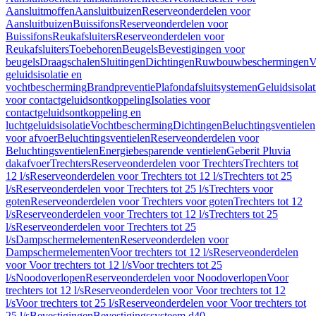
Aansluitmoffen
Aansluitbuizen
Reserveonderdelen voor
Aansluitbuizen
Buissifons
Reserveonderdelen voor
Buissifons
Reukafsluiters
Reserveonderdelen voor
Reukafsluiters
Toebehoren
Beugels
Bevestigingen voor
beugels
Draagschalen
Sluitingen
Dichtingen
Ruwbouwbeschermingen
V
geluidsisolatie en
vochtbescherming
Brandpreventie
Plafondafsluitsystemen
Geluidsisolat
voor contactgeluidsontkoppeling
Isolaties voor
contactgeluidsontkoppeling en
luchtgeluidsisolatie
Vochtbescherming
Dichtingen
Beluchtingsventielen
voor afvoer
Beluchtingsventielen
Reserveonderdelen voor
Beluchtingsventielen
Energiebesparende ventielen
Geberit Pluvia
dakafvoer
Trechters
Reserveonderdelen voor Trechters
Trechters tot
12 l/s
Reserveonderdelen voor Trechters tot 12 l/s
Trechters tot 25
l/s
Reserveonderdelen voor Trechters tot 25 l/s
Trechters voor
goten
Reserveonderdelen voor Trechters voor goten
Trechters tot 12
l/s
Reserveonderdelen voor Trechters tot 12 l/s
Trechters tot 25
l/s
Reserveonderdelen voor Trechters tot 25
l/s
Dampschermelementen
Reserveonderdelen voor
Dampschermelementen
Voor trechters tot 12 l/s
Reserveonderdelen
voor Voor trechters tot 12 l/s
Voor trechters tot 25
l/s
Noodoverlopen
Reserveonderdelen voor Noodoverlopen
Voor
trechters tot 12 l/s
Reserveonderdelen voor Voor trechters tot 12
l/s
Voor trechters tot 25 l/s
Reserveonderdelen voor Voor trechters tot
25 l/s
Bevestigingen
Bevestigingssysteem d40–