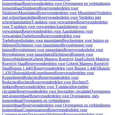
losneembaar
Reserveonderdelen voor Overgangen en verbindingen,
losneembaar
Sluitingen
Reserveonderdelen voor
Sluitingen
Muurplaten
Reserveonderdelen voor Muurplaten
Verdelers
met schroefaansluiting
Reserveonderdelen voor Verdelers met
schroefaansluiting
T-stukken voor verwarming
Reserveonderdelen
voor T-stukken voor verwarming
Aansluitingen voor
verwarming
Reserveonderdelen voor Aansluitingen voor
verwarming
Toebehoren
Reserveonderdelen voor
Toebehoren
Isolaties voor muurplaten
Bescherming voor buizen en
fittingen
Dichtingen voor muurplaten
Bevestigingen voor
buizen
Bevestigingen voor muurplaten
Reserveonderdelen voor
Bevestigingen voor muurplaten
Dichtingen
Boutsets voor
flensverbindingen
Geberit Mapress Roestvrij Staal
Geberit Mapress
Roestvrij Staal
Reserveonderdelen voor Geberit Mapress Roestvrij
Staal
Buizen 1.4401
Reserveonderdelen voor Buizen 1.4401
Buizen
1.4301
Buisstukken
Koppelingen
Reserveonderdelen voor
Koppelingen
Reducties
Reserveonderdelen voor
Reducties
Bochten
Reserveonderdelen voor Bochten
T-
stukken
Reserveonderdelen voor T-stukken
Inwendige
circulatie
Reserveonderdelen voor Inwendige circulatie
Overgangen,
niet-losneembaar
Reserveonderdelen voor Overgangen, niet-
losneembaar
Overgangen en verbindingen,
losneembaar
Reserveonderdelen voor Overgangen en verbindingen,
losneembaar
Compensatoren
Reserveonderdelen voor
Compensatoren
Doorvoeren
Sluitingen
Reserveonderdelen voor