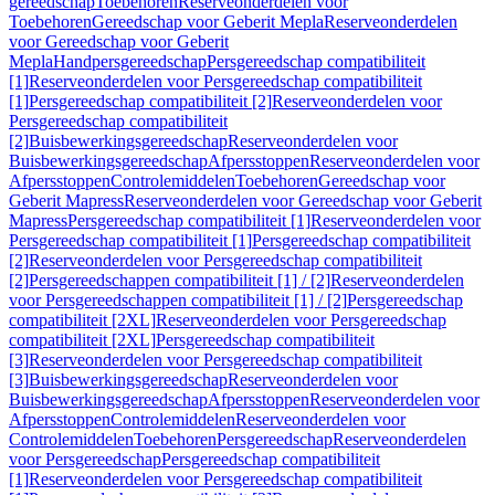
gereedschap
Toebehoren
Reserveonderdelen voor
Toebehoren
Gereedschap voor Geberit Mepla
Reserveonderdelen
voor Gereedschap voor Geberit
Mepla
Handpersgereedschap
Persgereedschap compatibiliteit
[1]
Reserveonderdelen voor Persgereedschap compatibiliteit
[1]
Persgereedschap compatibiliteit [2]
Reserveonderdelen voor
Persgereedschap compatibiliteit
[2]
Buisbewerkingsgereedschap
Reserveonderdelen voor
Buisbewerkingsgereedschap
Afpersstoppen
Reserveonderdelen voor
Afpersstoppen
Controlemiddelen
Toebehoren
Gereedschap voor
Geberit Mapress
Reserveonderdelen voor Gereedschap voor Geberit
Mapress
Persgereedschap compatibiliteit [1]
Reserveonderdelen voor
Persgereedschap compatibiliteit [1]
Persgereedschap compatibiliteit
[2]
Reserveonderdelen voor Persgereedschap compatibiliteit
[2]
Persgereedschappen compatibiliteit [1] / [2]
Reserveonderdelen
voor Persgereedschappen compatibiliteit [1] / [2]
Persgereedschap
compatibiliteit [2XL]
Reserveonderdelen voor Persgereedschap
compatibiliteit [2XL]
Persgereedschap compatibiliteit
[3]
Reserveonderdelen voor Persgereedschap compatibiliteit
[3]
Buisbewerkingsgereedschap
Reserveonderdelen voor
Buisbewerkingsgereedschap
Afpersstoppen
Reserveonderdelen voor
Afpersstoppen
Controlemiddelen
Reserveonderdelen voor
Controlemiddelen
Toebehoren
Persgereedschap
Reserveonderdelen
voor Persgereedschap
Persgereedschap compatibiliteit
[1]
Reserveonderdelen voor Persgereedschap compatibiliteit