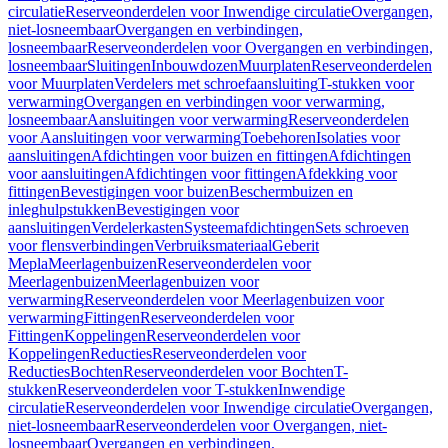
circulatie
Reserveonderdelen voor Inwendige circulatie
Overgangen,
niet-losneembaar
Overgangen en verbindingen,
losneembaar
Reserveonderdelen voor Overgangen en verbindingen,
losneembaar
Sluitingen
Inbouwdozen
Muurplaten
Reserveonderdelen
voor Muurplaten
Verdelers met schroefaansluiting
T-stukken voor
verwarming
Overgangen en verbindingen voor verwarming,
losneembaar
Aansluitingen voor verwarming
Reserveonderdelen
voor Aansluitingen voor verwarming
Toebehoren
Isolaties voor
aansluitingen
Afdichtingen voor buizen en fittingen
Afdichtingen
voor aansluitingen
Afdichtingen voor fittingen
Afdekking voor
fittingen
Bevestigingen voor buizen
Beschermbuizen en
inleghulpstukken
Bevestigingen voor
aansluitingen
Verdelerkasten
Systeemafdichtingen
Sets schroeven
voor flensverbindingen
Verbruiksmateriaal
Geberit
Mepla
Meerlagenbuizen
Reserveonderdelen voor
Meerlagenbuizen
Meerlagenbuizen voor
verwarming
Reserveonderdelen voor Meerlagenbuizen voor
verwarming
Fittingen
Reserveonderdelen voor
Fittingen
Koppelingen
Reserveonderdelen voor
Koppelingen
Reducties
Reserveonderdelen voor
Reducties
Bochten
Reserveonderdelen voor Bochten
T-
stukken
Reserveonderdelen voor T-stukken
Inwendige
circulatie
Reserveonderdelen voor Inwendige circulatie
Overgangen,
niet-losneembaar
Reserveonderdelen voor Overgangen, niet-
losneembaar
Overgangen en verbindingen,