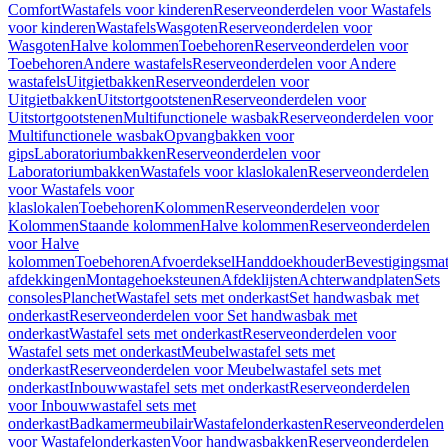
Comfort
Wastafels voor kinderen
Reserveonderdelen voor Wastafels
voor kinderen
Wastafels
Wasgoten
Reserveonderdelen voor
Wasgoten
Halve kolommen
Toebehoren
Reserveonderdelen voor
Toebehoren
Andere wastafels
Reserveonderdelen voor Andere
wastafels
Uitgietbakken
Reserveonderdelen voor
Uitgietbakken
Uitstortgootstenen
Reserveonderdelen voor
Uitstortgootstenen
Multifunctionele wasbak
Reserveonderdelen voor
Multifunctionele wasbak
Opvangbakken voor
gips
Laboratoriumbakken
Reserveonderdelen voor
Laboratoriumbakken
Wastafels voor klaslokalen
Reserveonderdelen
voor Wastafels voor
klaslokalen
Toebehoren
Kolommen
Reserveonderdelen voor
Kolommen
Staande kolommen
Halve kolommen
Reserveonderdelen
voor Halve
kolommen
Toebehoren
Afvoerdeksel
Handdoekhouder
Bevestigingsmat
afdekkingen
Montagehoeksteunen
Afdeklijsten
Achterwandplaten
Sets
consoles
Planchet
Wastafel sets met onderkast
Set handwasbak met
onderkast
Reserveonderdelen voor Set handwasbak met
onderkast
Wastafel sets met onderkast
Reserveonderdelen voor
Wastafel sets met onderkast
Meubelwastafel sets met
onderkast
Reserveonderdelen voor Meubelwastafel sets met
onderkast
Inbouwwastafel sets met onderkast
Reserveonderdelen
voor Inbouwwastafel sets met
onderkast
Badkamermeubilair
Wastafelonderkasten
Reserveonderdelen
voor Wastafelonderkasten
Voor handwasbakken
Reserveonderdelen