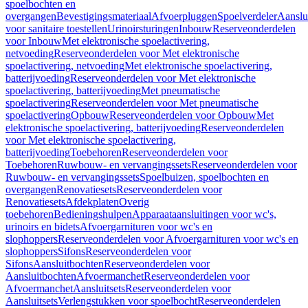
spoelbochten en
overgangen
Bevestigingsmateriaal
Afvoerpluggen
Spoelverdeler
Aanslu
voor sanitaire toestellen
Urinoirsturingen
Inbouw
Reserveonderdelen
voor Inbouw
Met elektronische spoelactivering,
netvoeding
Reserveonderdelen voor Met elektronische
spoelactivering, netvoeding
Met elektronische spoelactivering,
batterijvoeding
Reserveonderdelen voor Met elektronische
spoelactivering, batterijvoeding
Met pneumatische
spoelactivering
Reserveonderdelen voor Met pneumatische
spoelactivering
Opbouw
Reserveonderdelen voor Opbouw
Met
elektronische spoelactivering, batterijvoeding
Reserveonderdelen
voor Met elektronische spoelactivering,
batterijvoeding
Toebehoren
Reserveonderdelen voor
Toebehoren
Ruwbouw- en vervangingssets
Reserveonderdelen voor
Ruwbouw- en vervangingssets
Spoelbuizen, spoelbochten en
overgangen
Renovatiesets
Reserveonderdelen voor
Renovatiesets
Afdekplaten
Overig
toebehoren
Bedieningshulpen
Apparaataansluitingen voor wc's,
urinoirs en bidets
Afvoergarnituren voor wc's en
slophoppers
Reserveonderdelen voor Afvoergarnituren voor wc's en
slophoppers
Sifons
Reserveonderdelen voor
Sifons
Aansluitbochten
Reserveonderdelen voor
Aansluitbochten
Afvoermanchet
Reserveonderdelen voor
Afvoermanchet
Aansluitsets
Reserveonderdelen voor
Aansluitsets
Verlengstukken voor spoelbocht
Reserveonderdelen