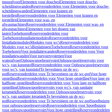
muurafvoer
Elementen voor douches
Elementen voor douche-
scheidingswanden
Reserveonderdelen voor Elementen voor douche-
scheidingswanden
Elementen voor kranen en
toestellen
Reserveonderdelen voor Elementen voor kranen en
toestellen
Elementen voor was- en
afwasmachines
Reserveonderdelen voor Elementen voor was- en
afwasmachines
Elementen voor het dragen van
lasten
Toebehoren
Reserveonderdelen voor
Toebehoren
Installatiemodules
Reserveonderdelen voor
Installatiemodules
Modules voor wc's
Reserveonderdelen voor
Modules voor wc's
Beplatingen
Toebehoren
Reserveonderdelen voor
Toebehoren
Voor installatiewanden
Reserveonderdelen voor Voor
installatiewanden
Voor toevoersystemen
Voor
waterafvoer
Opbouwspoelreservoirs
Opbouwspoelreservoirs voor
wc's, van kunststof
Reserveonderdelen voor Opbouwspoelreservoirs
voor wc's, van kunststof
Te bevestigen op de wc-
pot
Reserveonderdelen voor Te bevestigen op de wc-pot
Voor hoge
opstelling
Reserveonderdelen voor Voor hoge opstelling
Voor lage en
halfhoge opstelling
Reserveonderdelen voor Voor lage en halfhoge
opstelling
Opbouwspoelreservoirs voor wc's, van sanitaire
keramiek
Reserveonderdelen voor Opbouwspoelreservoirs voor
wc's, van sanitaire keramiek
Te bevestigen op de wc-
pot
Reserveonderdelen voor Te bevestigen op de wc-pot
Spoelbuizen
voor opbouwspoelreservoirs
Reserveonderdelen voor Spoelbuizen
voor opbouwspoelreservoirs
Voor hoge opstelling
Reserveonderdelen