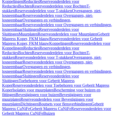
Koppelingen
Reducties
Reserveonderdelen voor
Reducties
Bochten
Reserveonderdelen voor Bochten
T-
stukken
Reserveonderdelen voor T-stukken
Overgangen, niet-
losneembaar
Reserveonderdelen voor Overgangen, niet-
losneembaar
Overgangen en verbindingen,
losneembaar
Reserveonderdelen voor Overgangen en verbindingen,
losneembaar
Sluitingen
Reserveonderdelen voor
Sluitingen
Muurplaten
Reserveonderdelen voor Muurplaten
Geberit
Mapress Koper, FKM blauw
Reserveonderdelen voor Geberit
Mapress Koper, FKM blauw
Koppelingen
Reserveonderdelen voor
Koppelingen
Reducties
Reserveonderdelen voor
Reducties
Bochten
Reserveonderdelen voor Bochten
T-
stukken
Reserveonderdelen voor T-stukken
Overgangen, niet-
losneembaar
Reserveonderdelen voor Overgangen, niet-
losneembaar
Overgangen en verbindingen,
losneembaar
Reserveonderdelen voor Overgangen en verbindingen,
losneembaar
Sluitingen
Reserveonderdelen voor
Sluitingen
Toebehoren voor Geberit Mapress
Koper
Reserveonderdelen voor Toebehoren voor Geberit Mapress
Koper
Isolaties voor muurplaten
Bescherming voor buizen en
fittingen
Bevestigingen voor buizen
Bevestigingen voor
muurplaten
Reserveonderdelen voor Bevestigingen voor
muurplaten
Dichtingen
Boutsets voor flensverbindingen
Geberit
Mapress CuNiFe
Geberit Mapress CuNiFe
Reserveonderdelen voor
Geberit Mapress CuNiFe
Buizen