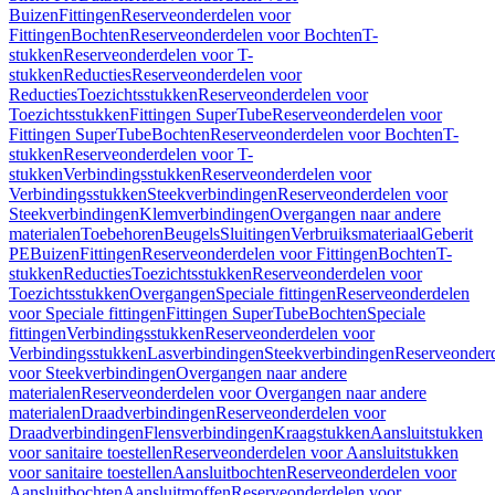
Buizen
Fittingen
Reserveonderdelen voor
Fittingen
Bochten
Reserveonderdelen voor Bochten
T-
stukken
Reserveonderdelen voor T-
stukken
Reducties
Reserveonderdelen voor
Reducties
Toezichtsstukken
Reserveonderdelen voor
Toezichtsstukken
Fittingen SuperTube
Reserveonderdelen voor
Fittingen SuperTube
Bochten
Reserveonderdelen voor Bochten
T-
stukken
Reserveonderdelen voor T-
stukken
Verbindingsstukken
Reserveonderdelen voor
Verbindingsstukken
Steekverbindingen
Reserveonderdelen voor
Steekverbindingen
Klemverbindingen
Overgangen naar andere
materialen
Toebehoren
Beugels
Sluitingen
Verbruiksmateriaal
Geberit
PE
Buizen
Fittingen
Reserveonderdelen voor Fittingen
Bochten
T-
stukken
Reducties
Toezichtsstukken
Reserveonderdelen voor
Toezichtsstukken
Overgangen
Speciale fittingen
Reserveonderdelen
voor Speciale fittingen
Fittingen SuperTube
Bochten
Speciale
fittingen
Verbindingsstukken
Reserveonderdelen voor
Verbindingsstukken
Lasverbindingen
Steekverbindingen
Reserveonder
voor Steekverbindingen
Overgangen naar andere
materialen
Reserveonderdelen voor Overgangen naar andere
materialen
Draadverbindingen
Reserveonderdelen voor
Draadverbindingen
Flensverbindingen
Kraagstukken
Aansluitstukken
voor sanitaire toestellen
Reserveonderdelen voor Aansluitstukken
voor sanitaire toestellen
Aansluitbochten
Reserveonderdelen voor
Aansluitbochten
Aansluitmoffen
Reserveonderdelen voor