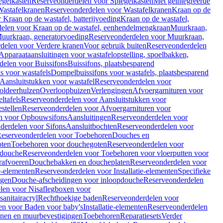
egelkasten
Reserveonderdelen voor Spiegelkasten
Met geïntegreerde
astafelkranen
Reserveonderdelen voor Wastafelkranen
Kraan op de
Kraan op de wastafel, batterijvoeding
Kraan op de wastafel,
elen voor Kraan op de wastafel, eenhendelmengkraan
Muurkraan,
uurkraan, generatorvoeding
Reserveonderdelen voor Muurkraan,
delen voor Verdere kranen
Voor gebruik buiten
Reserveonderdelen
Apparaataansluitingen voor wastafelopstelling, spoelbakken,
delen voor Buissifons
Buissifons, plaatsbesparend
s voor wastafels
Dompelbuissifons voor wastafels, plaatsbesparend
Aansluitstukken voor wastafel
Reserveonderdelen voor
oldeerhulzen
Overloopbuizen
Verlengingen
Afvoergarnituren voor
ltafels
Reserveonderdelen voor Aansluitstukken voor
stellen
Reserveonderdelen voor Afvoergarnituren voor
n voor Opbouwsifons
Aansluitingen
Reserveonderdelen voor
derdelen voor Sifons
Aansluitbochten
Reserveonderdelen voor
eserveonderdelen voor Toebehoren
Douches en
oten
Toebehoren voor douchegoten
Reserveonderdelen voor
 douche
Reserveonderdelen voor Toebehoren voor vloerputten voor
rafvoeren
Douchebakken en doucheplaten
Reserveonderdelen voor
ie-elementen
Reserveonderdelen voor Installatie-elementen
Specifieke
ngen
Douche-afscheidingen voor inloopdouche
Reserveonderdelen
len voor Nisaflegboxen voor
anitairacryl
Rechthoekige baden
Reserveonderdelen voor
en voor Baden voor baby's
Installatie-elementen
Reserveonderdelen
unen en muurbevestigingen
Toebehoren
Reparatiesets
Verder