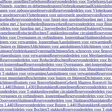
alfhoge opstelling
Toebehoren
Reserveonderdelen voor Toebehoren
Aan
Nippels, rozetten en debietmoderatoren
Verbruiksmateriaal
Klokken
Inbo
ranen voor opbouwspoelreservoirs
Reserveonderdelen voor Vlotterkran
 spoelreservoirs
Vlotterkranen voor universeele spoelreservoirs
Reserve
spoeling
Reserveonderdelen voor Spoel-stop spoeling
Spoeling met 1 ho
oeling met 2 hoeveelheden
Binnenwerken
Reserveonderdelen voor Bin
rdelen voor Spoeling met 2 hoeveelheden
Toebehoren
Drukkers
Overga
oppelingen
Reducties
Bochten
T-stukken
Inwendige circulatie
Reserveond
elen voor Overgangen en verbindingen, losneembaar
Sluitingen
Inbou
ingen voor verwarming, losneembaar
Aansluitingen voor verwarming
R
buizen en fittingen
Afdichtingen voor aansluitingen
Afdichtingen voor f
uitingen
Verdelerkasten
Systeemafdichtingen
Sets schroeven voor flensv
rlagenbuizen voor verwarming
Reserveonderdelen voor Meerlagenbui
Reserveonderdelen voor Reducties
Bochten
Reserveonderdelen voor B
et-losneembaar
Reserveonderdelen voor Overgangen, niet-losneembaar
en voor Sluitingen
Muurplaten
Reserveonderdelen voor Muurplaten
Verd
r T-stukken voor verwarming
Aansluitingen voor verwarming
Reserveon
s voor muurplaten
Bescherming voor buizen en fittingen
Dichtingen voor
ichtingen
Boutsets voor flensverbindingen
Geberit Mapress Roestvrij St
n 1.4401
Buizen 1.4301
Buisstukken
Koppelingen
Reserveonderdelen vo
onderdelen voor T-stukken
Inwendige circulatie
Reserveonderdelen voor
vergangen en verbindingen, losneembaar
Reserveonderdelen voor Over
Doorvoeren
Sluitingen
Reserveonderdelen voor Sluitingen
Muurplaten
Re
en 1.4401
Reserveonderdelen voor Buizen 1.4401
Buisstukken
Koppeli
erveonderdelen voor Bochten
T-stukken
Reserveonderdelen voor T-stu