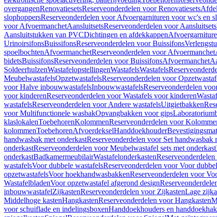
overgangen
Renovatiesets
Reserveonderdelen voor Renovatiesets
Afde
slophoppers
Reserveonderdelen voor Afvoergarnituren voor wc's en s
voor Afvoermanchet
Aansluitsets
Reserveonderdelen voor Aansluitsets
Aansluitstukken van PVC
Dichtingen en afdekkappen
Afvoergarniture
Urinoirsifons
Buissifons
Reserveonderdelen voor Buissifons
Verlengst
spoelbochten
Afvoermanchet
Reserveonderdelen voor Afvoermanchet
bidets
Buissifons
Reserveonderdelen voor Buissifons
Afvoermanchet
Aa
Soldeerhulzen
Wastafelopstellingen
Wastafels
Wastafels
Reserveonderde
Meubelwastafels
Opzetwastafels
Reserveonderdelen voor Opzetwastaf
voor Halve inbouwwastafels
Inbouwwastafels
Reserveonderdelen voo
voor kinderen
Reserveonderdelen voor Wastafels voor kinderen
Wastaf
wastafels
Reserveonderdelen voor Andere wastafels
Uitgietbakken
Res
voor Multifunctionele wasbak
Opvangbakken voor gips
Laboratorium
klaslokalen
Toebehoren
Kolommen
Reserveonderdelen voor Kolomme
kolommen
Toebehoren
Afvoerdeksel
Handdoekhouder
Bevestigingsmat
handwasbak met onderkast
Reserveonderdelen voor Set handwasbak 
onderkast
Reserveonderdelen voor Meubelwastafel sets met onderkast
onderkast
Badkamermeubilair
Wastafelonderkasten
Reserveonderdelen 
wastafels
Voor dubbele wastafels
Reserveonderdelen voor Voor dubbel
opzetwastafels
Voor hoekhandwasbakken
Reserveonderdelen voor V
Wastafelbladen
Voor opzetwastafel afgerond design
Reserveonderdelen
inbouwwastafel
Zijkasten
Reserveonderdelen voor Zijkasten
Lage zijka
Middelhoge kasten
Hangkasten
Reserveonderdelen voor Hangkasten
M
voor schuiflade en indelingsboxen
Handdoekhouders en handdoekha