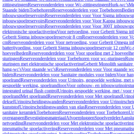
zittingsringen
Reserveonderdelen voor Wc-zittingsringen
Hurk-wc’s
Me
Staande bidets
Toebehoren
Reserveonderdelen voor Toebehoren
Bedien
inbouwspoelreservoirs
Reserveonderdelen voor Voor Sigma inbouwspo
inbouwspoelreservoirs
Reserveonderdelen voor Voor Kappa inbouwspo
inbouwspoelreservoirs
Reserveonderdelen voor Voor 300T inbouwspoe
elektronische spoelactivering
Voor netvoeding, voor Geberit Sigma in
Geberit Sigma inbouwspoelreservoir 8 cm
Reserveonderdelen voor Vo
cm
Reserveonderdelen voor Voor netvoeding, voor Geberit Omega in
batterijvoeding, voor Geberit Sigma inbouwspoelreservoir 12 cm
Wc-s
hoeveelheden
Reserveonderdelen voor Voor spoeling met 2 hoeveelh
sturingen
Reserveonderdelen voor Toebehoren voor wc-sturingen
Ruw
sturingen met elektronische spoelactivering
Geberit Monolith sanitair
hang-wc's
Voor staande wc's
Reserveonderdelen voor Voor staande wc
bidets
Reserveonderdelen voor Sanitaire modules voor bidets
Voor hang
spoelrand
Reserveonderdelen voor Urinoirs, gespoelde werking, met 
gespoelde werking, spoelrandloos
Voor opbouw- en inbouwurinoirstu
integrated urinal flush control
Urinoirs gespoelde werking, met / voor
spoelrand
Met spoelrand
Reserveonderdelen voor Met spoelrand
Urinoi
deksel
Urinoirscheidingswanden
Reserveonderdelen voor Urinoirsche
kunststof
Urinoirscheidingswanden van glas
Reserveonderdelen voor U
sanitaire keramiek
Toebehoren
Reserveonderdelen voor Toebehoren
Ur
overgangen
Bevestigingsmateriaal
Afvoerpluggen
Spoelverdeler
Aanslui
netvoeding
Reserveonderdelen voor Met elektronische spoelactivering
pneumatische spoelactivering
Reserveonderdelen voor Met pneumatisc
elektronische spoelactivering, batterijvoeding
Toebehoren
Reserveonde