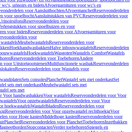
wc's, urinoirs en bidets
Afvoergarnituren voor wc's en
veonderdelen voor Aansluitbochten
Afvoermanchet
Reserveonderdelen
n voor spoelbocht
Aansluitstukken van PVC
Reserveonderdelen voor
Urinoirsifons
Reserveonderdelen voor
erlengstukken voor spoelbuizen en voor
ren voor bidets
Reserveonderdelen voor Afvoergarnituren voor
rveonderdelen voor
wastafels
Meubelwastafels
Reserveonderdelen voor
akken
Hoekhandwasbakken
Halve inbouwwastafels
Reserveonderdelen
bouwwastafels
Hoekwastafels
Wasgoten
Wastafels Comfort
Wastafels
horen
Reserveonderdelen voor Toebehoren
Andere
n voor Uitstortgootstenen
Multifunctionele wasbak
Reserveonderdelen
slokalen
Reserveonderdelen voor Wastafels voor
rwandplaten
Sets consoles
Planchet
Wastafel sets met onderkast
Set
fel sets met onderkast
Meubelwastafel sets met
afel sets met
or Voor handwasbakken
Voor wastafels
Reserveonderdelen voor Voor
wastafels
Voor opzetwastafels
Reserveonderdelen voor Voor
or hoekwastafels
Wastafelbladen
Reserveonderdelen voor
kig
Reserveonderdelen voor Voor opzetwastafel rechthoekig
Voor
elen voor Hoge kasten
Middelhoge kasten
Reserveonderdelen voor
ir
Planchet
Reserveonderdelen voor Planchet
Toebehoren
Inzetbakken
agneetborden
Stopcontacten
Verder toebehoren
Spiegels en