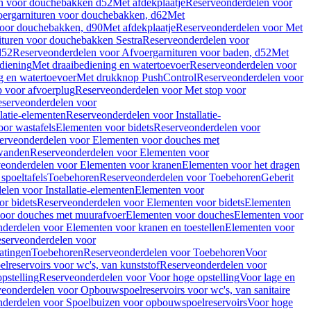
en voor douchebakken d52
Met afdekplaatje
Reserveonderdelen voor
ergarnituren voor douchebakken, d62
Met
voor douchebakken, d90
Met afdekplaatje
Reserveonderdelen voor Met
ituren voor douchebakken Sestra
Reserveonderdelen voor
d52
Reserveonderdelen voor Afvoergarnituren voor baden, d52
Met
diening
Met draaibediening en watertoevoer
Reserveonderdelen voor
g en watertoevoer
Met drukknop PushControl
Reserveonderdelen voor
p voor afvoerplug
Reserveonderdelen voor Met stop voor
serveonderdelen voor
llatie-elementen
Reserveonderdelen voor Installatie-
or wastafels
Elementen voor bidets
Reserveonderdelen voor
erveonderdelen voor Elementen voor douches met
wanden
Reserveonderdelen voor Elementen voor
eonderdelen voor Elementen voor kranen
Elementen voor het dragen
spoeltafels
Toebehoren
Reserveonderdelen voor Toebehoren
Geberit
len voor Installatie-elementen
Elementen voor
r bidets
Reserveonderdelen voor Elementen voor bidets
Elementen
oor douches met muurafvoer
Elementen voor douches
Elementen voor
derdelen voor Elementen voor kranen en toestellen
Elementen voor
serveonderdelen voor
atingen
Toebehoren
Reserveonderdelen voor Toebehoren
Voor
reservoirs voor wc's, van kunststof
Reserveonderdelen voor
pstelling
Reserveonderdelen voor Voor hoge opstelling
Voor lage en
eonderdelen voor Opbouwspoelreservoirs voor wc's, van sanitaire
derdelen voor Spoelbuizen voor opbouwspoelreservoirs
Voor hoge