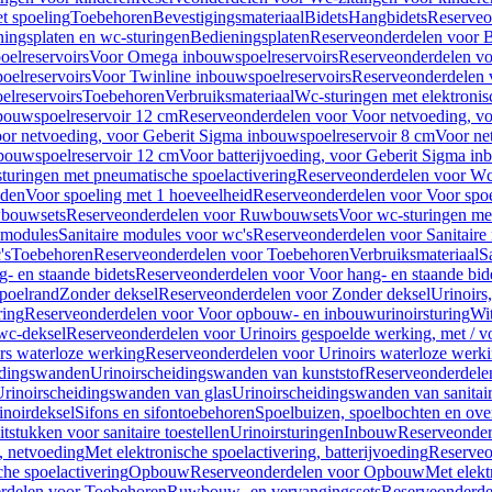
t spoeling
Toebehoren
Bevestigingsmateriaal
Bidets
Hangbidets
Reserveo
ingsplaten en wc-sturingen
Bedieningsplaten
Reserveonderdelen voor B
elreservoirs
Voor Omega inbouwspoelreservoirs
Reserveonderdelen vo
elreservoirs
Voor Twinline inbouwspoelreservoirs
Reserveonderdelen 
lreservoirs
Toebehoren
Verbruiksmateriaal
Wc-sturingen met elektronis
bouwspoelreservoir 12 cm
Reserveonderdelen voor Voor netvoeding, vo
or netvoeding, voor Geberit Sigma inbouwspoelreservoir 8 cm
Voor ne
bouwspoelreservoir 12 cm
Voor batterijvoeding, voor Geberit Sigma in
turingen met pneumatische spoelactivering
Reserveonderdelen voor Wc-
eden
Voor spoeling met 1 hoeveelheid
Reserveonderdelen voor Voor spoe
bouwsets
Reserveonderdelen voor Ruwbouwsets
Voor wc-sturingen met
e modules
Sanitaire modules voor wc's
Reserveonderdelen voor Sanitaire
's
Toebehoren
Reserveonderdelen voor Toebehoren
Verbruiksmateriaal
S
- en staande bidets
Reserveonderdelen voor Voor hang- en staande bid
spoelrand
Zonder deksel
Reserveonderdelen voor Zonder deksel
Urinoirs
ring
Reserveonderdelen voor Voor opbouw- en inbouwurinoirsturing
Wit
 wc-deksel
Reserveonderdelen voor Urinoirs gespoelde werking, met / v
rs waterloze werking
Reserveonderdelen voor Urinoirs waterloze werk
idingswanden
Urinoirscheidingswanden van kunststof
Reserveonderdele
rinoirscheidingswanden van glas
Urinoirscheidingswanden van sanitai
inoirdeksel
Sifons en sifontoebehoren
Spoelbuizen, spoelbochten en ov
tstukken voor sanitaire toestellen
Urinoirsturingen
Inbouw
Reserveonder
, netvoeding
Met elektronische spoelactivering, batterijvoeding
Reserveo
he spoelactivering
Opbouw
Reserveonderdelen voor Opbouw
Met elekt
rdelen voor Toebehoren
Ruwbouw- en vervangingssets
Reserveonderde