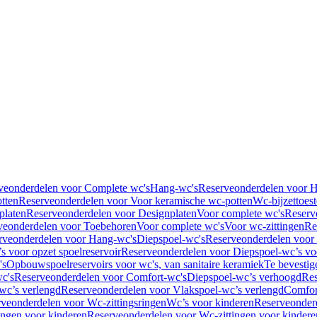
veonderdelen voor Complete wc's
Hang-wc's
Reserveonderdelen voor 
tten
Reserveonderdelen voor Voor keramische wc-potten
Wc-bijzettoest
platen
Reserveonderdelen voor Designplaten
Voor complete wc's
Reserv
veonderdelen voor Toebehoren
Voor complete wc's
Voor wc-zittingen
Re
rveonderdelen voor Hang-wc's
Diepspoel-wc's
Reserveonderdelen voor
s voor opzet spoelreservoir
Reserveonderdelen voor Diepspoel-wc’s voo
's
Opbouwspoelreservoirs voor wc's, van sanitaire keramiek
Te bevestig
c's
Reserveonderdelen voor Comfort-wc's
Diepspoel-wc’s verhoogd
Res
wc’s verlengd
Reserveonderdelen voor Vlakspoel-wc’s verlengd
Comfor
veonderdelen voor Wc-zittingsringen
Wc’s voor kinderen
Reserveonder
ingen voor kinderen
Reserveonderdelen voor Wc-zittingen voor kindere