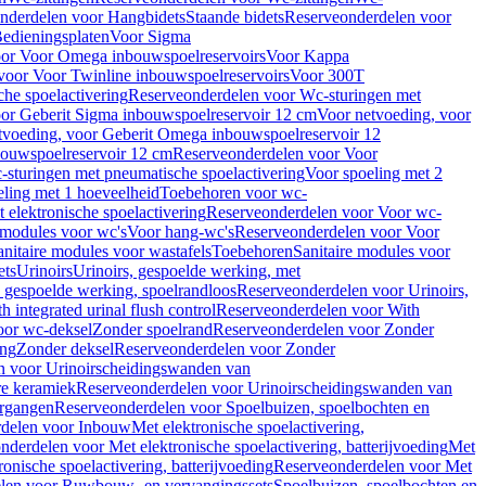
nderdelen voor Hangbidets
Staande bidets
Reserveonderdelen voor
edieningsplaten
Voor Sigma
or Voor Omega inbouwspoelreservoirs
Voor Kappa
voor Voor Twinline inbouwspoelreservoirs
Voor 300T
che spoelactivering
Reserveonderdelen voor Wc-sturingen met
or Geberit Sigma inbouwspoelreservoir 12 cm
Voor netvoeding, voor
tvoeding, voor Geberit Omega inbouwspoelreservoir 12
bouwspoelreservoir 12 cm
Reserveonderdelen voor Voor
sturingen met pneumatische spoelactivering
Voor spoeling met 2
ling met 1 hoeveelheid
Toebehoren voor wc-
 elektronische spoelactivering
Reserveonderdelen voor Voor wc-
 modules voor wc's
Voor hang-wc's
Reserveonderdelen voor Voor
anitaire modules voor wastafels
Toebehoren
Sanitaire modules voor
ets
Urinoirs
Urinoirs, gespoelde werking, met
, gespoelde werking, spoelrandloos
Reserveonderdelen voor Urinoirs,
h integrated urinal flush control
Reserveonderdelen voor With
oor wc-deksel
Zonder spoelrand
Reserveonderdelen voor Zonder
ing
Zonder deksel
Reserveonderdelen voor Zonder
n voor Urinoirscheidingswanden van
re keramiek
Reserveonderdelen voor Urinoirscheidingswanden van
ergangen
Reserveonderdelen voor Spoelbuizen, spoelbochten en
delen voor Inbouw
Met elektronische spoelactivering,
nderdelen voor Met elektronische spoelactivering, batterijvoeding
Met
ronische spoelactivering, batterijvoeding
Reserveonderdelen voor Met
len voor Ruwbouw- en vervangingssets
Spoelbuizen, spoelbochten en