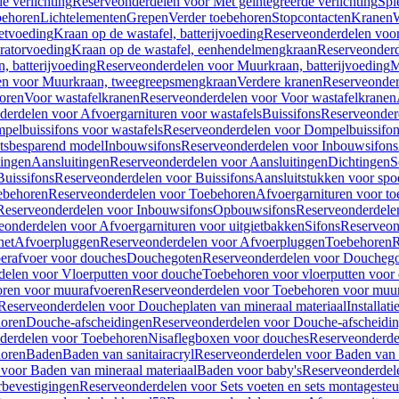
e verlichting
Reserveonderdelen voor Met geïntegreerde verlichting
Spi
ehoren
Lichtelementen
Grepen
Verder toebehoren
Stopcontacten
Kranen
W
etvoeding
Kraan op de wastafel, batterijvoeding
Reserveonderdelen voor 
ratorvoeding
Kraan op de wastafel, eenhendelmengkraan
Reserveonderd
, batterijvoeding
Reserveonderdelen voor Muurkraan, batterijvoeding
M
en voor Muurkraan, tweegreepsmengkraan
Verdere kranen
Reserveonder
oren
Voor wastafelkranen
Reserveonderdelen voor Voor wastafelkranen
erdelen voor Afvoergarnituren voor wastafels
Buissifons
Reserveonder
pelbuissifons voor wastafels
Reserveonderdelen voor Dompelbuissifon
atsbesparend model
Inbouwsifons
Reserveonderdelen voor Inbouwsifons
ingen
Aansluitingen
Reserveonderdelen voor Aansluitingen
Dichtingen
S
Buissifons
Reserveonderdelen voor Buissifons
Aansluitstukken voor spoe
ebehoren
Reserveonderdelen voor Toebehoren
Afvoergarnituren voor toe
Reserveonderdelen voor Inbouwsifons
Opbouwsifons
Reserveonderdele
eonderdelen voor Afvoergarnituren voor uitgietbakken
Sifons
Reserveon
het
Afvoerpluggen
Reserveonderdelen voor Afvoerpluggen
Toebehoren
R
erafvoer voor douches
Douchegoten
Reserveonderdelen voor Doucheg
delen voor Vloerputten voor douche
Toebehoren voor vloerputten voor
ren voor muurafvoeren
Reserveonderdelen voor Toebehoren voor muu
Reserveonderdelen voor Doucheplaten van mineraal materiaal
Installat
oren
Douche-afscheidingen
Reserveonderdelen voor Douche-afscheidi
derdelen voor Toebehoren
Nisaflegboxen voor douches
Reserveonderde
oren
Baden
Baden van sanitairacryl
Reserveonderdelen voor Baden van s
voor Baden van mineraal materiaal
Baden voor baby's
Reserveonderdel
rbevestigingen
Reserveonderdelen voor Sets voeten en sets montageste