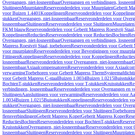
Overgangen, niet-losneembaar
Overgangen en verbindingen, losneem
Sluitingen
Muurplaten
Reserveonderdelen voor Muurplaten
Geberit Map
voor Buizen 1.4401
Koppelingen
Reserveonderdelen voor Koppeling
stukken
Overgangen, niet-losneembaar
Reserveonderdelen voor Overg
losneembaar
Sluitingen
Reserveonderdelen voor Sluitingen
Muurplaten
FKM blauw
Reserveonderdelen voor Geberit Mapress Roestvrij Sta
Koppelingen
Reducties
Reserveonderdelen voor Reducties
Bochten
Res
Overgangen, niet-losneembaar
Overgangen en verbindingen, losneem
Mapress Roestvrij Staal, toebehoren
Reserveonderdelen voor Geberit M
voor muurplaten
Reserveonderdelen voor Bevestigingen voor muurpla
Fittingen
Koppelingen
Reserveonderdelen voor Koppelingen
Reducties
losneembaar
Reserveonderdelen voor Overgangen, niet-losneembaar
O
losneembaar
Axiaalcompensatoren
Reserveonderdelen voor Axiaalcom
verwarming
Toebehoren voor Geberit Mapress Therm
Systeemafdicht
voor Geberit Mapress C-staal
Buizen 1.0034
Buizen 1.0215
Buisstukk
Bochten
T-stukken
Reserveonderdelen voor T-stukken
Kruisstukken
Re
verbindingen, losneembaar
Reserveonderdelen voor Overgangen en ve
Sluitingen
Aansluitingen voor verwarming
Reserveonderdelen voor Aa
1.0034
Buizen 1.0215
Buisstukken
Koppelingen
Reserveonderdelen vo
stukken
Overgangen, niet-losneembaar
Reserveonderdelen voor Overg
losneembaar
Sluitingen
Reserveonderdelen voor Sluitingen
Toebehoren 
flensverbindingen
Geberit Mapress Koper
Geberit Mapress Koper
Rese
Reducties
Bochten
Reserveonderdelen voor Bochten
T-stukken
Reserve
Kruisstukken
Overgangen, niet-losneembaar
Reserveonderdelen voor 
losneembaar
Sluitingen
Reserveonderdelen voor Sluitingen
Muurplaten