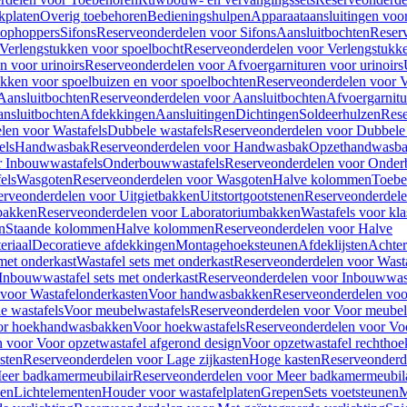
kplaten
Overig toebehoren
Bedieningshulpen
Apparaataansluitingen voor 
lophoppers
Sifons
Reserveonderdelen voor Sifons
Aansluitbochten
Reser
Verlengstukken voor spoelbocht
Reserveonderdelen voor Verlengstukke
n voor urinoirs
Reserveonderdelen voor Afvoergarnituren voor urinoirs
ukken voor spoelbuizen en voor spoelbochten
Reserveonderdelen voor V
Aansluitbochten
Reserveonderdelen voor Aansluitbochten
Afvoergarnitu
nsluitbochten
Afdekkingen
Aansluitingen
Dichtingen
Soldeerhulzen
Rese
len voor Wastafels
Dubbele wastafels
Reserveonderdelen voor Dubbele 
els
Handwasbak
Reserveonderdelen voor Handwasbak
Opzethandwasb
r Inbouwwastafels
Onderbouwwastafels
Reserveonderdelen voor Onder
els
Wasgoten
Reserveonderdelen voor Wasgoten
Halve kolommen
Toebe
erveonderdelen voor Uitgietbakken
Uitstortgootstenen
Reserveonderdele
bakken
Reserveonderdelen voor Laboratoriumbakken
Wastafels voor kla
n
Staande kolommen
Halve kolommen
Reserveonderdelen voor Halve
eriaal
Decoratieve afdekkingen
Montagehoeksteunen
Afdeklijsten
Achte
met onderkast
Wastafel sets met onderkast
Reserveonderdelen voor Wasta
Inbouwwastafel sets met onderkast
Reserveonderdelen voor Inbouwwast
voor Wastafelonderkasten
Voor handwasbakken
Reserveonderdelen vo
e wastafels
Voor meubelwastafels
Reserveonderdelen voor Voor meubel
oor hoekhandwasbakken
Voor hoekwastafels
Reserveonderdelen voor Vo
 voor Voor opzetwastafel afgerond design
Voor opzetwastafel rechthoe
sten
Reserveonderdelen voor Lage zijkasten
Hoge kasten
Reserveonderd
eer badkamermeubilair
Reserveonderdelen voor Meer badkamermeubila
ken
Lichtelementen
Houder voor wastafelplaten
Grepen
Sets voetsteunen
M