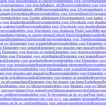
turen voor douchebakken d52
Reserveonderdelen voor Afvoergarnitur
fvoergarnituren voor douchebakken, d62
Reserveonderdelen voor Afvo
en voor douchebakken, d90
Reserveonderdelen voor Afvoergarnituren 
plaatje
Afvoerdeksel
Reserveonderdelen voor Afvoerdeksel
Afvoergarn
veonderdelen voor Zonder afdekplaatje
Afvoergarnituren voor baden, 
s voor draaibediening
Reserveonderdelen voor Afwerksets voor draaibe
en watertoevoer
Reserveonderdelen voor Afwerksets voor draaibedienin
serveonderdelen voor Afwerksets voor drukknop PushControl
Met sto
Installatiesystemen en spoelsystemen
Geberit Duofix
Installatiewanden
Re
turen
Beplatingen
Toebehoren
Reserveonderdelen voor Toebehoren
Insta
or wc's
Elementen voor wastafels
Reserveonderdelen voor Elementen vo
r Elementen voor urinoirs
Elementen voor douches met muurafvoer
Res
r Elementen voor douches en baden
Elementen voor douchescheidings
elen voor Elementen voor uitgietbakken
Elementen voor kranen
Reserv
ten
Elementen voor spoeltafels
Reserveonderdelen voor Elementen voor 
ren voor geluidsisolatie
Beplatingen
Installatie-elementen
Reserveonderde
tafels
Reserveonderdelen voor Elementen voor wastafels
Elementen voo
ten voor douches met muurafvoer
Reserveonderdelen voor Elementen v
douche-scheidingswanden
Elementen voor kranen en toestellen
Reserveon
- en afwasmachines
Elementen voor het dragen van lasten
Toebehoren
Re
les
Modules voor wc's
Reserveonderdelen voor Modules voor wc's
Bepl
 toevoersystemen
Voor waterafvoer
Opbouwspoelreservoirs
Opbouwspoel
 wc-pot
Reserveonderdelen voor Te bevestigen op de wc-pot
Voor hoge o
telling
Opbouwspoelreservoirs voor wc's, van sanitaire keramiek
Reserv
stigen op de wc-pot
Spoelbuizen voor opbouwspoelreservoirs
Reserveon