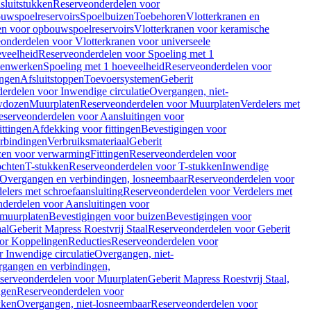
sluitstukken
Reserveonderdelen voor
uwspoelreservoirs
Spoelbuizen
Toebehoren
Vlotterkranen en
en voor opbouwspoelreservoirs
Vlotterkranen voor keramische
onderdelen voor Vlotterkranen voor universeele
eveelheid
Reserveonderdelen voor Spoeling met 1
nenwerken
Spoeling met 1 hoeveelheid
Reserveonderdelen voor
ngen
Afsluitstoppen
Toevoersystemen
Geberit
erdelen voor Inwendige circulatie
Overgangen, niet-
wdozen
Muurplaten
Reserveonderdelen voor Muurplaten
Verdelers met
eserveonderdelen voor Aansluitingen voor
ittingen
Afdekking voor fittingen
Bevestigingen voor
erbindingen
Verbruiksmateriaal
Geberit
zen voor verwarming
Fittingen
Reserveonderdelen voor
ochten
T-stukken
Reserveonderdelen voor T-stukken
Inwendige
Overgangen en verbindingen, losneembaar
Reserveonderdelen voor
elers met schroefaansluiting
Reserveonderdelen voor Verdelers met
derdelen voor Aansluitingen voor
 muurplaten
Bevestigingen voor buizen
Bevestigingen voor
aal
Geberit Mapress Roestvrij Staal
Reserveonderdelen voor Geberit
or Koppelingen
Reducties
Reserveonderdelen voor
 Inwendige circulatie
Overgangen, niet-
gangen en verbindingen,
serveonderdelen voor Muurplaten
Geberit Mapress Roestvrij Staal,
ngen
Reserveonderdelen voor
kken
Overgangen, niet-losneembaar
Reserveonderdelen voor