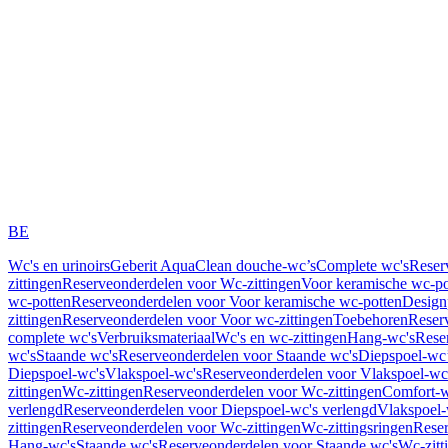
BE
Wc's en urinoirs
Geberit AquaClean douche-wc’s
Complete wc's
Reser
zittingen
Reserveonderdelen voor Wc-zittingen
Voor keramische wc-po
wc-potten
Reserveonderdelen voor Voor keramische wc-potten
Design
zittingen
Reserveonderdelen voor Voor wc-zittingen
Toebehoren
Reser
complete wc's
Verbruiksmateriaal
Wc's en wc-zittingen
Hang-wc's
Rese
wc's
Staande wc's
Reserveonderdelen voor Staande wc's
Diepspoel-wc’
Diepspoel-wc's
Vlakspoel-wc's
Reserveonderdelen voor Vlakspoel-wc
zittingen
Wc-zittingen
Reserveonderdelen voor Wc-zittingen
Comfort-w
verlengd
Reserveonderdelen voor Diepspoel-wc's verlengd
Vlakspoel-
zittingen
Reserveonderdelen voor Wc-zittingen
Wc-zittingsringen
Reser
Hang-wc's
Staande wc's
Reserveonderdelen voor Staande wc's
Wc-zitt