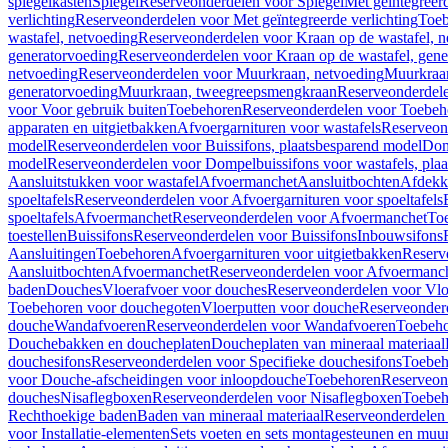
spiegelkasten
Spiegel
Reserveonderdelen voor Spiegel
Met geïntegreerd
verlichting
Reserveonderdelen voor Met geïntegreerde verlichting
Toeb
wastafel, netvoeding
Reserveonderdelen voor Kraan op de wastafel, n
generatorvoeding
Reserveonderdelen voor Kraan op de wastafel, gene
netvoeding
Reserveonderdelen voor Muurkraan, netvoeding
Muurkraan
generatorvoeding
Muurkraan, tweegreepsmengkraan
Reserveonderdel
voor Voor gebruik buiten
Toebehoren
Reserveonderdelen voor Toebeh
apparaten en uitgietbakken
Afvoergarnituren voor wastafels
Reserveond
model
Reserveonderdelen voor Buissifons, plaatsbesparend model
Dom
model
Reserveonderdelen voor Dompelbuissifons voor wastafels, pla
Aansluitstukken voor wastafel
Afvoermanchet
Aansluitbochten
Afdekk
spoeltafels
Reserveonderdelen voor Afvoergarnituren voor spoeltafels
spoeltafels
Afvoermanchet
Reserveonderdelen voor Afvoermanchet
To
toestellen
Buissifons
Reserveonderdelen voor Buissifons
Inbouwsifons
Aansluitingen
Toebehoren
Afvoergarnituren voor uitgietbakken
Reserv
Aansluitbochten
Afvoermanchet
Reserveonderdelen voor Afvoermanc
baden
Douches
Vloerafvoer voor douches
Reserveonderdelen voor Vlo
Toebehoren voor douchegoten
Vloerputten voor douche
Reserveonder
douche
Wandafvoeren
Reserveonderdelen voor Wandafvoeren
Toebeho
Douchebakken en doucheplaten
Doucheplaten van mineraal materiaal
douchesifons
Reserveonderdelen voor Specifieke douchesifons
Toebeh
voor Douche-afscheidingen voor inloopdouche
Toebehoren
Reserveon
douches
Nisaflegboxen
Reserveonderdelen voor Nisaflegboxen
Toebeh
Rechthoekige baden
Baden van mineraal materiaal
Reserveonderdelen 
voor Installatie-elementen
Sets voeten en sets montagesteunen en muu