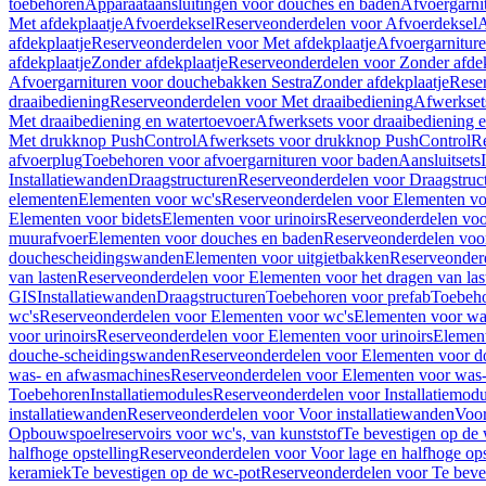
toebehoren
Apparaataansluitingen voor douches en baden
Afvoergarni
Met afdekplaatje
Afvoerdeksel
Reserveonderdelen voor Afvoerdeksel
A
afdekplaatje
Reserveonderdelen voor Met afdekplaatje
Afvoergarnitur
afdekplaatje
Zonder afdekplaatje
Reserveonderdelen voor Zonder afdek
Afvoergarnituren voor douchebakken Sestra
Zonder afdekplaatje
Reser
draaibediening
Reserveonderdelen voor Met draaibediening
Afwerkset
Met draaibediening en watertoevoer
Afwerksets voor draaibediening 
Met drukknop PushControl
Afwerksets voor drukknop PushControl
Re
afvoerplug
Toebehoren voor afvoergarnituren voor baden
Aansluitsets
Installatiewanden
Draagstructuren
Reserveonderdelen voor Draagstruc
elementen
Elementen voor wc's
Reserveonderdelen voor Elementen vo
Elementen voor bidets
Elementen voor urinoirs
Reserveonderdelen voo
muurafvoer
Elementen voor douches en baden
Reserveonderdelen voo
douchescheidingswanden
Elementen voor uitgietbakken
Reserveonderd
van lasten
Reserveonderdelen voor Elementen voor het dragen van las
GIS
Installatiewanden
Draagstructuren
Toebehoren voor prefab
Toebeho
wc's
Reserveonderdelen voor Elementen voor wc's
Elementen voor was
voor urinoirs
Reserveonderdelen voor Elementen voor urinoirs
Elemen
douche-scheidingswanden
Reserveonderdelen voor Elementen voor 
was- en afwasmachines
Reserveonderdelen voor Elementen voor was
Toebehoren
Installatiemodules
Reserveonderdelen voor Installatiemodu
installatiewanden
Reserveonderdelen voor Voor installatiewanden
Voor
Opbouwspoelreservoirs voor wc's, van kunststof
Te bevestigen op de
halfhoge opstelling
Reserveonderdelen voor Voor lage en halfhoge ops
keramiek
Te bevestigen op de wc-pot
Reserveonderdelen voor Te beve