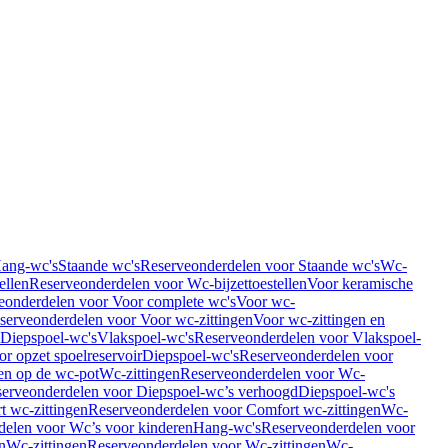
Hang-wc's
Staande wc's
Reserveonderdelen voor Staande wc's
Wc-
ellen
Reserveonderdelen voor Wc-bijzettoestellen
Voor keramische
eonderdelen voor Voor complete wc's
Voor wc-
serveonderdelen voor Voor wc-zittingen
Voor wc-zittingen en
 Diepspoel-wc's
Vlakspoel-wc's
Reserveonderdelen voor Vlakspoel-
r opzet spoelreservoir
Diepspoel-wc's
Reserveonderdelen voor
en op de wc-pot
Wc-zittingen
Reserveonderdelen voor Wc-
erveonderdelen voor Diepspoel-wc’s verhoogd
Diepspoel-wc's
t wc-zittingen
Reserveonderdelen voor Comfort wc-zittingen
Wc-
delen voor Wc’s voor kinderen
Hang-wc's
Reserveonderdelen voor
n
Wc-zittingen
Reserveonderdelen voor Wc-zittingen
Wc-