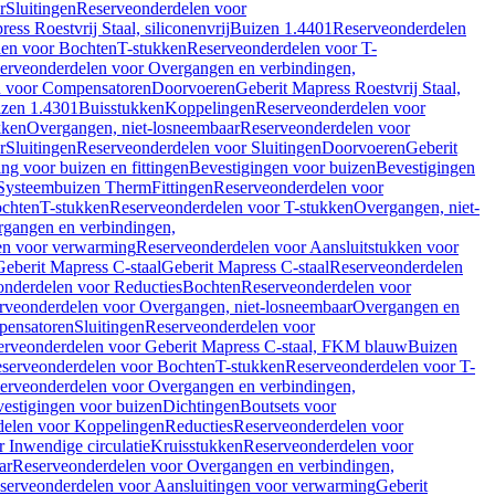
r
Sluitingen
Reserveonderdelen voor
ss Roestvrij Staal, siliconenvrij
Buizen 1.4401
Reserveonderdelen
len voor Bochten
T-stukken
Reserveonderdelen voor T-
erveonderdelen voor Overgangen en verbindingen,
n voor Compensatoren
Doorvoeren
Geberit Mapress Roestvrij Staal,
zen 1.4301
Buisstukken
Koppelingen
Reserveonderdelen voor
kken
Overgangen, niet-losneembaar
Reserveonderdelen voor
r
Sluitingen
Reserveonderdelen voor Sluitingen
Doorvoeren
Geberit
g voor buizen en fittingen
Bevestigingen voor buizen
Bevestigingen
Systeembuizen Therm
Fittingen
Reserveonderdelen voor
ochten
T-stukken
Reserveonderdelen voor T-stukken
Overgangen, niet-
gangen en verbindingen,
en voor verwarming
Reserveonderdelen voor Aansluitstukken voor
Geberit Mapress C-staal
Geberit Mapress C-staal
Reserveonderdelen
nderdelen voor Reducties
Bochten
Reserveonderdelen voor
rveonderdelen voor Overgangen, niet-losneembaar
Overgangen en
pensatoren
Sluitingen
Reserveonderdelen voor
erveonderdelen voor Geberit Mapress C-staal, FKM blauw
Buizen
serveonderdelen voor Bochten
T-stukken
Reserveonderdelen voor T-
erveonderdelen voor Overgangen en verbindingen,
estigingen voor buizen
Dichtingen
Boutsets voor
delen voor Koppelingen
Reducties
Reserveonderdelen voor
 Inwendige circulatie
Kruisstukken
Reserveonderdelen voor
ar
Reserveonderdelen voor Overgangen en verbindingen,
serveonderdelen voor Aansluitingen voor verwarming
Geberit