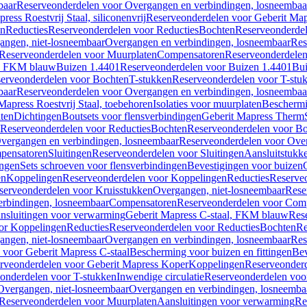
baar
Reserveonderdelen voor Overgangen en verbindingen, losneembaa
ress Roestvrij Staal, siliconenvrij
Reserveonderdelen voor Geberit Mapre
en
Reducties
Reserveonderdelen voor Reducties
Bochten
Reserveonderde
angen, niet-losneembaar
Overgangen en verbindingen, losneembaar
Res
Reserveonderdelen voor Muurplaten
Compensatoren
Reserveonderdele
al, FKM blauw
Buizen 1.4401
Reserveonderdelen voor Buizen 1.4401
Bui
erveonderdelen voor Bochten
T-stukken
Reserveonderdelen voor T-stu
baar
Reserveonderdelen voor Overgangen en verbindingen, losneembaa
apress Roestvrij Staal, toebehoren
Isolaties voor muurplaten
Beschermin
ten
Dichtingen
Boutsets voor flensverbindingen
Geberit Mapress Therm
Reserveonderdelen voor Reducties
Bochten
Reserveonderdelen voor B
vergangen en verbindingen, losneembaar
Reserveonderdelen voor Over
pensatoren
Sluitingen
Reserveonderdelen voor Sluitingen
Aansluitstukk
ingen
Sets schroeven voor flensverbindingen
Bevestigingen voor buizen
en
Koppelingen
Reserveonderdelen voor Koppelingen
Reducties
Reserveo
serveonderdelen voor Kruisstukken
Overgangen, niet-losneembaar
Rese
rbindingen, losneembaar
Compensatoren
Reserveonderdelen voor Com
nsluitingen voor verwarming
Geberit Mapress C-staal, FKM blauw
Res
or Koppelingen
Reducties
Reserveonderdelen voor Reducties
Bochten
Re
angen, niet-losneembaar
Overgangen en verbindingen, losneembaar
Res
voor Geberit Mapress C-staal
Bescherming voor buizen en fittingen
Bev
rveonderdelen voor Geberit Mapress Koper
Koppelingen
Reserveonder
onderdelen voor T-stukken
Inwendige circulatie
Reserveonderdelen voor
Overgangen, niet-losneembaar
Overgangen en verbindingen, losneemba
Reserveonderdelen voor Muurplaten
Aansluitingen voor verwarming
Re