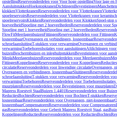
opstelling
Reserveonderdelen voor Voor hoge opstelling
Voor lage en h
Aansluitstukken
Hoekstopkranen
Dichtingen
Bevestigingen
Manchetten
klokken
Vlotterkranen
Reserveonderdelen voor Vlotterkranen
Vlotterk
spoelreservoirs
Reserveonderdelen voor Vlotterkranen voor keramische
spoelreservoirs
Klokken
Reserveonderdelen voor Klokken
Spoel-stop 
hoeveelheid
Spoeling met 2 hoeveelheden
Reserveonderdelen voor Sp
Spoeling met 1 hoeveelheid
Spoeling met 2 hoeveelheden
Reserveonde
FlowFit
Meerlagenbuizen
Fittingen
Reserveonderdelen voor Fittingen
K
losneembaar
Overgangen en verbindingen, losneembaar
Reserveonderd
schroefaansluiting
T-stukken voor verwarming
Overgangen en verbind
verwarming
Toebehoren
Isolaties voor aansluitingen
Afdichtingen voor 
buizen
Beschermbuizen en inleghulpstukken
Bevestigingen voor aansl
Mepla
Meerlagenbuizen
Reserveonderdelen voor Meerlagenbuizen
Mee
Fittingen
Koppelingen
Reserveonderdelen voor Koppelingen
Reducties
circulatie
Reserveonderdelen voor Inwendige circulatie
Overgangen, ni
Overgangen en verbindingen, losneembaar
Sluitingen
Reserveonderdel
schroefaansluiting
T-stukken voor verwarming
Reserveonderdelen voo
verwarming
Toebehoren
Reserveonderdelen voor Toebehoren
Isolatie
muurplaten
Reserveonderdelen voor Bevestigingen voor muurplaten
D
Mapress Roestvrij Staal
Buizen 1.4401
Reserveonderdelen voor Buize
Reducties
Bochten
Reserveonderdelen voor Bochten
T-stukken
Reserve
losneembaar
Reserveonderdelen voor Overgangen, niet-losneembaar
O
losneembaar
Compensatoren
Reserveonderdelen voor Compensatoren
gas
Reserveonderdelen voor Geberit Mapress Roestvrij Staal, gas
Buiz
Koppelingen
Reducties
Reserveonderdelen voor Reducties
Bochten
Res