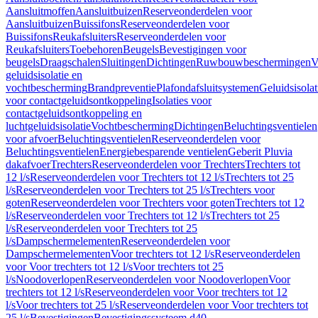
Aansluitmoffen
Aansluitbuizen
Reserveonderdelen voor
Aansluitbuizen
Buissifons
Reserveonderdelen voor
Buissifons
Reukafsluiters
Reserveonderdelen voor
Reukafsluiters
Toebehoren
Beugels
Bevestigingen voor
beugels
Draagschalen
Sluitingen
Dichtingen
Ruwbouwbeschermingen
V
geluidsisolatie en
vochtbescherming
Brandpreventie
Plafondafsluitsystemen
Geluidsisolat
voor contactgeluidsontkoppeling
Isolaties voor
contactgeluidsontkoppeling en
luchtgeluidsisolatie
Vochtbescherming
Dichtingen
Beluchtingsventielen
voor afvoer
Beluchtingsventielen
Reserveonderdelen voor
Beluchtingsventielen
Energiebesparende ventielen
Geberit Pluvia
dakafvoer
Trechters
Reserveonderdelen voor Trechters
Trechters tot
12 l/s
Reserveonderdelen voor Trechters tot 12 l/s
Trechters tot 25
l/s
Reserveonderdelen voor Trechters tot 25 l/s
Trechters voor
goten
Reserveonderdelen voor Trechters voor goten
Trechters tot 12
l/s
Reserveonderdelen voor Trechters tot 12 l/s
Trechters tot 25
l/s
Reserveonderdelen voor Trechters tot 25
l/s
Dampschermelementen
Reserveonderdelen voor
Dampschermelementen
Voor trechters tot 12 l/s
Reserveonderdelen
voor Voor trechters tot 12 l/s
Voor trechters tot 25
l/s
Noodoverlopen
Reserveonderdelen voor Noodoverlopen
Voor
trechters tot 12 l/s
Reserveonderdelen voor Voor trechters tot 12
l/s
Voor trechters tot 25 l/s
Reserveonderdelen voor Voor trechters tot
25 l/s
Bevestigingen
Bevestigingssysteem d40–