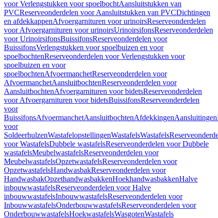
voor Verlengstukken voor spoelbocht
Aansluitstukken van
PVC
Reserveonderdelen voor Aansluitstukken van PVC
Dichtingen
en afdekkappen
Afvoergarnituren voor urinoirs
Reserveonderdelen
voor Afvoergarnituren voor urinoirs
Urinoirsifons
Reserveonderdelen
voor Urinoirsifons
Buissifons
Reserveonderdelen voor
Buissifons
Verlengstukken voor spoelbuizen en voor
spoelbochten
Reserveonderdelen voor Verlengstukken voor
spoelbuizen en voor
spoelbochten
Afvoermanchet
Reserveonderdelen voor
Afvoermanchet
Aansluitbochten
Reserveonderdelen voor
Aansluitbochten
Afvoergarnituren voor bidets
Reserveonderdelen
voor Afvoergarnituren voor bidets
Buissifons
Reserveonderdelen
voor
Buissifons
Afvoermanchet
Aansluitbochten
Afdekkingen
Aansluitingen
voor
Soldeerhulzen
Wastafelopstellingen
Wastafels
Wastafels
Reserveonderde
voor Wastafels
Dubbele wastafels
Reserveonderdelen voor Dubbele
wastafels
Meubelwastafels
Reserveonderdelen voor
Meubelwastafels
Opzetwastafels
Reserveonderdelen voor
Opzetwastafels
Handwasbak
Reserveonderdelen voor
Handwasbak
Opzethandwasbakken
Hoekhandwasbakken
Halve
inbouwwastafels
Reserveonderdelen voor Halve
inbouwwastafels
Inbouwwastafels
Reserveonderdelen voor
Inbouwwastafels
Onderbouwwastafels
Reserveonderdelen voor
Onderbouwwastafels
Hoekwastafels
Wasgoten
Wastafels