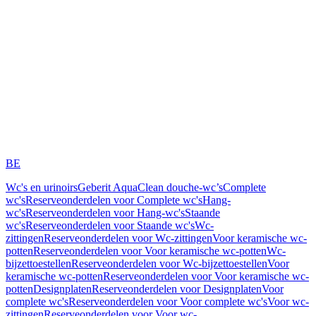
BE
Wc's en urinoirs
Geberit AquaClean douche-wc’s
Complete
wc's
Reserveonderdelen voor Complete wc's
Hang-
wc's
Reserveonderdelen voor Hang-wc's
Staande
wc's
Reserveonderdelen voor Staande wc's
Wc-
zittingen
Reserveonderdelen voor Wc-zittingen
Voor keramische wc-
potten
Reserveonderdelen voor Voor keramische wc-potten
Wc-
bijzettoestellen
Reserveonderdelen voor Wc-bijzettoestellen
Voor
keramische wc-potten
Reserveonderdelen voor Voor keramische wc-
potten
Designplaten
Reserveonderdelen voor Designplaten
Voor
complete wc's
Reserveonderdelen voor Voor complete wc's
Voor wc-
zittingen
Reserveonderdelen voor Voor wc-