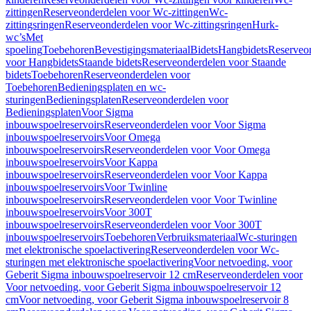
zittingen
Reserveonderdelen voor Wc-zittingen
Wc-
zittingsringen
Reserveonderdelen voor Wc-zittingsringen
Hurk-
wc’s
Met
spoeling
Toebehoren
Bevestigingsmateriaal
Bidets
Hangbidets
Reserveo
voor Hangbidets
Staande bidets
Reserveonderdelen voor Staande
bidets
Toebehoren
Reserveonderdelen voor
Toebehoren
Bedieningsplaten en wc-
sturingen
Bedieningsplaten
Reserveonderdelen voor
Bedieningsplaten
Voor Sigma
inbouwspoelreservoirs
Reserveonderdelen voor Voor Sigma
inbouwspoelreservoirs
Voor Omega
inbouwspoelreservoirs
Reserveonderdelen voor Voor Omega
inbouwspoelreservoirs
Voor Kappa
inbouwspoelreservoirs
Reserveonderdelen voor Voor Kappa
inbouwspoelreservoirs
Voor Twinline
inbouwspoelreservoirs
Reserveonderdelen voor Voor Twinline
inbouwspoelreservoirs
Voor 300T
inbouwspoelreservoirs
Reserveonderdelen voor Voor 300T
inbouwspoelreservoirs
Toebehoren
Verbruiksmateriaal
Wc-sturingen
met elektronische spoelactivering
Reserveonderdelen voor Wc-
sturingen met elektronische spoelactivering
Voor netvoeding, voor
Geberit Sigma inbouwspoelreservoir 12 cm
Reserveonderdelen voor
Voor netvoeding, voor Geberit Sigma inbouwspoelreservoir 12
cm
Voor netvoeding, voor Geberit Sigma inbouwspoelreservoir 8