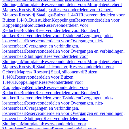
Sluitingen
Muurplaten
Reserveonderdelen voor Muurplaten
Geberit
Mapress Roestvrij Staal, gas
Reserveonderdelen voor Geberit
Mapress Roestvrij Staal, gas
Buizen 1.4401
Reserveonderdelen voor
Buizen 1.4401
Buisstukken
Koppelingen
Reserveonderdelen voor
Koppelingen
Reducties
Reserveonderdelen voor
Reducties
Bochten
Reserveonderdelen voor Bochten
T-
stukken
Reserveonderdelen voor T-stukken
Overgangen, niet-
losneembaar
Reserveonderdelen voor Overgangen, niet-
losneembaar
Overgangen en verbindingen,
losneembaar
Reserveonderdelen voor Overgangen en verbindingen,
losneembaar
Sluitingen
Reserveonderdelen voor
Sluitingen
Muurplaten
Reserveonderdelen voor Muurplaten
Geberit
Mapress Roestvrij Staal, siliconenvrij
Reserveonderdelen voor
Geberit Mapress Roestvrij Staal, siliconenvrij
Buizen
1.4401
Reserveonderdelen voor Buizen
1.4401
Koppelingen
Reserveonderdelen voor
Koppelingen
Reducties
Reserveonderdelen voor
Reducties
Bochten
Reserveonderdelen voor Bochten
T-
stukken
Reserveonderdelen voor T-stukken
Overgangen, niet-
losneembaar
Reserveonderdelen voor Overgangen, niet-
losneembaar
Overgangen en verbindingen,
losneembaar
Reserveonderdelen voor Overgangen en verbindingen,
losneembaar
Sluitingen
Reserveonderdelen voor
Sluitingen
Muurplaten
Reserveonderdelen voor
Muurplaten
Compensatoren
Reserveonderdelen voor