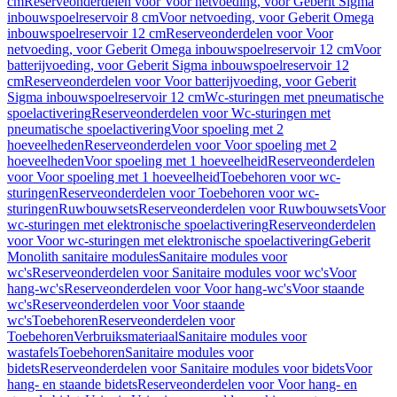
cm
Reserveonderdelen voor Voor netvoeding, voor Geberit Sigma
inbouwspoelreservoir 8 cm
Voor netvoeding, voor Geberit Omega
inbouwspoelreservoir 12 cm
Reserveonderdelen voor Voor
netvoeding, voor Geberit Omega inbouwspoelreservoir 12 cm
Voor
batterijvoeding, voor Geberit Sigma inbouwspoelreservoir 12
cm
Reserveonderdelen voor Voor batterijvoeding, voor Geberit
Sigma inbouwspoelreservoir 12 cm
Wc-sturingen met pneumatische
spoelactivering
Reserveonderdelen voor Wc-sturingen met
pneumatische spoelactivering
Voor spoeling met 2
hoeveelheden
Reserveonderdelen voor Voor spoeling met 2
hoeveelheden
Voor spoeling met 1 hoeveelheid
Reserveonderdelen
voor Voor spoeling met 1 hoeveelheid
Toebehoren voor wc-
sturingen
Reserveonderdelen voor Toebehoren voor wc-
sturingen
Ruwbouwsets
Reserveonderdelen voor Ruwbouwsets
Voor
wc-sturingen met elektronische spoelactivering
Reserveonderdelen
voor Voor wc-sturingen met elektronische spoelactivering
Geberit
Monolith sanitaire modules
Sanitaire modules voor
wc's
Reserveonderdelen voor Sanitaire modules voor wc's
Voor
hang-wc's
Reserveonderdelen voor Voor hang-wc's
Voor staande
wc's
Reserveonderdelen voor Voor staande
wc's
Toebehoren
Reserveonderdelen voor
Toebehoren
Verbruiksmateriaal
Sanitaire modules voor
wastafels
Toebehoren
Sanitaire modules voor
bidets
Reserveonderdelen voor Sanitaire modules voor bidets
Voor
hang- en staande bidets
Reserveonderdelen voor Voor hang- en