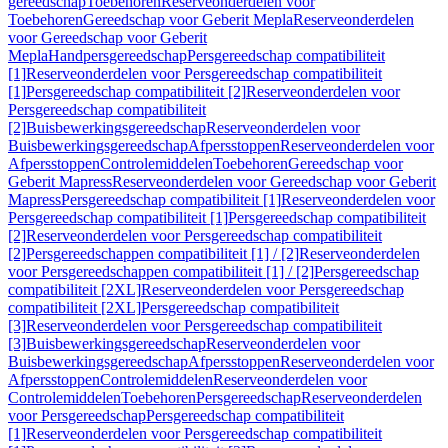
gereedschap
Toebehoren
Reserveonderdelen voor
Toebehoren
Gereedschap voor Geberit Mepla
Reserveonderdelen
voor Gereedschap voor Geberit
Mepla
Handpersgereedschap
Persgereedschap compatibiliteit
[1]
Reserveonderdelen voor Persgereedschap compatibiliteit
[1]
Persgereedschap compatibiliteit [2]
Reserveonderdelen voor
Persgereedschap compatibiliteit
[2]
Buisbewerkingsgereedschap
Reserveonderdelen voor
Buisbewerkingsgereedschap
Afpersstoppen
Reserveonderdelen voor
Afpersstoppen
Controlemiddelen
Toebehoren
Gereedschap voor
Geberit Mapress
Reserveonderdelen voor Gereedschap voor Geberit
Mapress
Persgereedschap compatibiliteit [1]
Reserveonderdelen voor
Persgereedschap compatibiliteit [1]
Persgereedschap compatibiliteit
[2]
Reserveonderdelen voor Persgereedschap compatibiliteit
[2]
Persgereedschappen compatibiliteit [1] / [2]
Reserveonderdelen
voor Persgereedschappen compatibiliteit [1] / [2]
Persgereedschap
compatibiliteit [2XL]
Reserveonderdelen voor Persgereedschap
compatibiliteit [2XL]
Persgereedschap compatibiliteit
[3]
Reserveonderdelen voor Persgereedschap compatibiliteit
[3]
Buisbewerkingsgereedschap
Reserveonderdelen voor
Buisbewerkingsgereedschap
Afpersstoppen
Reserveonderdelen voor
Afpersstoppen
Controlemiddelen
Reserveonderdelen voor
Controlemiddelen
Toebehoren
Persgereedschap
Reserveonderdelen
voor Persgereedschap
Persgereedschap compatibiliteit
[1]
Reserveonderdelen voor Persgereedschap compatibiliteit