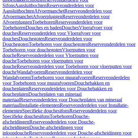
Sifons
Aansluitbochten
Reserveonderdelen voor
Aansluitbochten
Afvoermanchet
Reserveonderdelen voor
Afvoermanchet
Afvoerpluggen
Reserveonderdelen voor
Afvoerpluggen
Toebehoren
Reserveonderdelen voor
Toebehoren
Douches en baden
Douches
Vloerafvoer voor
douches
Reserveonderdelen voor Vloerafvoer voor
douches
Douchegoten
Reserveonderdelen voor
Douchegoten
Toebehoren voor douchegoten
Reserveonderdelen voor
Toebehoren voor douchegoten
Vloerputten voor
douche
Reserveonderdelen voor Vloerputten voor
douche
Toebehoren voor vloerputten voor
douche
Reserveonderdelen voor Toebehoren voor vloerputten voor
douche
Wandafvoeren
Reserveonderdelen voor
Wandafvoeren
Toebehoren voor muurafvoeren
Reserveonderdelen
voor Toebehoren voor muurafvoeren
Douchebakken en
doucheplaten
Reserveonderdelen voor Douchebakken en
doucheplaten
Doucheplaten van mineraal
materiaal
Reserveonderdelen voor Doucheplaten van mineraal
materiaal
Installatie-elementen
Reserveonderdelen voor Installatie-
elementen
Specifieke douchesifons
Reserveonderdelen voor
Specifieke douchesifons
Toebehoren
Douche-
afscheidingen
Reserveonderdelen voor Douche-
afscheidingen
Douche-afscheidingen voor
inloopdouche
Reserveonderdelen voor Douche-afscheidingen voor