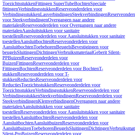
Toezichtsstukken
Fittingen SuperTube
Bochten
Speciale
fittingen
Verbindingsstukken
Reserveonderdelen voor
Verbindingsstukken
Lasverbindingen
Steekverbindingen
Reserveonder
voor Steekverbindingen
Overgangen naar andere
materialen
Reserveonderdelen voor Overgangen naar andere
materialen
Aansluitstukken voor sanitaire
toestellen
Reserveonderdelen voor Aansluitstukken voor sanitaire
toestellen
Aansluitbochten
Reserveonderdelen voor
Aansluitbochten
Toebehoren
Beugels
Bevestigingen voor
beugels
Sluitingen
Dichtingen
Verbruiksmateriaal
Geberit Silent-
PP
Buizen
Reserveonderdelen voor
Buizen
Fittingen
Reserveonderdelen voor
Fittingen
Bochten
Reserveonderdelen voor Bochten
T-
stukken
Reserveonderdelen voor T-
stukken
Reducties
Reserveonderdelen voor
Reducties
Toezichtsstukken
Reserveonderdelen voor
Toezichtsstukken
Verbindingsstukken
Reserveonderdelen voor
Verbindingsstukken
Steekverbindingen
Reserveonderdelen voor
Steekverbindingen
Klemverbindingen
Overgangen naar andere
materialen
Aansluitstukken voor sanitaire
toestellen
Reserveonderdelen voor Aansluitstukken voor sanitaire
toestellen
Aansluitbochten
Reserveonderdelen voor
Aansluitbochten
Aansluitbuizen
Reserveonderdelen voor
Aansluitbuizen
Toebehoren
Beugels
Sluitingen
Dichtingen
Verbruiksmat
Silent-Pro
Buizen
Reserveonderdelen voor