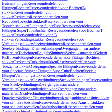
Buizen
Fittingen
Reserveonderdelen voor
Fittingen
Bochten
Reserveonderdelen voor Bochten
T-
stukken
Reserveonderdelen voor T-
stukken
Reducties
Reserveonderdelen voor
Reducties
Toezichtsstukken
Reserveonderdelen voor
Toezichtsstukken
Fittingen SuperTube
Reserveonderdelen voor
Fittingen SuperTube
Bochten
Reserveonderdelen voor Bochten
T-
stukken
Reserveonderdelen voor T-
stukken
Verbindingsstukken
Reserveonderdelen voor
Verbindingsstukken
Steekverbindingen
Reserveonderdelen voor
Steekverbindingen
Klemverbindingen
Overgangen naar andere
materialen
Toebehoren
Beugels
Sluitingen
Verbruiksmateriaal
Geberit
PE
Buizen
Fittingen
Reserveonderdelen voor Fittingen
Bochten
T-
stukken
Reducties
Toezichtsstukken
Reserveonderdelen voor
Toezichtsstukken
Overgangen
Speciale fittingen
Reserveonderdelen
voor Speciale fittingen
Fittingen SuperTube
Bochten
Speciale
fittingen
Verbindingsstukken
Reserveonderdelen voor
Verbindingsstukken
Lasverbindingen
Steekverbindingen
Reserveonder
voor Steekverbindingen
Overgangen naar andere
materialen
Reserveonderdelen voor Overgangen naar andere
materialen
Draadverbindingen
Reserveonderdelen voor
Draadverbindingen
Flensverbindingen
Kraagstukken
Aansluitstukken
voor sanitaire toestellen
Reserveonderdelen voor Aansluitstukken
voor sanitaire toestellen
Aansluitbochten
Reserveonderdelen voor
Aansluitbochten
Aansluitmoffen
Reserveonderdelen voor