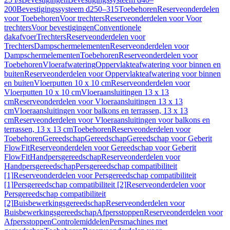
200
Bevestigingssysteem d250–315
Toebehoren
Reserveonderdelen
voor Toebehoren
Voor trechters
Reserveonderdelen voor Voor
trechters
Voor bevestigingen
Conventionele
dakafvoer
Trechters
Reserveonderdelen voor
Trechters
Dampschermelementen
Reserveonderdelen voor
Dampschermelementen
Toebehoren
Reserveonderdelen voor
Toebehoren
Vloerafwatering
Oppervlakteafwatering voor binnen en
buiten
Reserveonderdelen voor Oppervlakteafwatering voor binnen
en buiten
Vloerputten 10 x 10 cm
Reserveonderdelen voor
Vloerputten 10 x 10 cm
Vloeraansluitingen 13 x 13
cm
Reserveonderdelen voor Vloeraansluitingen 13 x 13
cm
Vloeraansluitingen voor balkons en terrassen, 13 x 13
cm
Reserveonderdelen voor Vloeraansluitingen voor balkons en
terrassen, 13 x 13 cm
Toebehoren
Reserveonderdelen voor
Toebehoren
Gereedschap
Gereedschap
Gereedschap voor Geberit
FlowFit
Reserveonderdelen voor Gereedschap voor Geberit
FlowFit
Handpersgereedschap
Reserveonderdelen voor
Handpersgereedschap
Persgereedschap compatibiliteit
[1]
Reserveonderdelen voor Persgereedschap compatibiliteit
[1]
Persgereedschap compatibiliteit [2]
Reserveonderdelen voor
Persgereedschap compatibiliteit
[2]
Buisbewerkingsgereedschap
Reserveonderdelen voor
Buisbewerkingsgereedschap
Afpersstoppen
Reserveonderdelen voor
Afpersstoppen
Controlemiddelen
Persmachines met