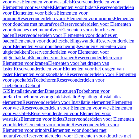
voor wc's
Elementen voor wastafels
Reserveonderdelen voor
Elementen voor wastafels
Elementen voor bidets
Reserveonderdelen
voor Elementen voor bidets
Elementen voor
urinoirs
Reserveonderdelen voor Elementen voor urinoirs
Elementen
voor douches met muurafvoer
Reserveonderdelen voor Elementen
voor douches met muurafvoer
Elementen voor douches en
baden
Reserveonderdelen voor Elementen voor douches en
baden
Elementen voor douchescheidingswanden
Reserveonderdelen
voor Elementen voor douchescheidingswanden
Elementen voor
uitgietbakken
Reserveonderdelen voor Elementen voor
uitgietbakken
Elementen voor kranen
Reserveonderdelen voor
Elementen voor kranen
Elementen voor het dragen van
lasten
Reserveonderdelen voor Elementen voor het dragen van
lasten
Elementen voor spoeltafels
Reserveonderdelen voor Elementen
voor spoeltafels
Toebehoren
Reserveonderdelen voor
Toebehoren
Geberit
GIS
Installatiewanden
Draagstructuren
Toebehoren voor
prefab
Toebehoren voor geluidsisolatie
Beplatingen
Installatie-
elementen
Reserveonderdelen voor Installatie-elementen
Elementen
voor wc's
Reserveonderdelen voor Elementen voor wc's
Elementen
voor wastafels
Reserveonderdelen voor Elementen voor
wastafels
Elementen voor bidets
Reserveonderdelen voor Elementen
voor bidets
Elementen voor urinoirs
Reserveonderdelen voor
Elementen voor urinoirs
Elementen voor douches met
muurafvoer
Reserveonderdelen voor Elementen voor douches met