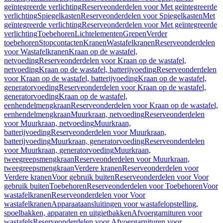
geïntegreerde verlichting
Reserveonderdelen voor Met geïntegreerde
verlichting
Spiegelkasten
Reserveonderdelen voor Spiegelkasten
Met
geïntegreerde verlichting
Reserveonderdelen voor Met geïntegreerde
verlichting
Toebehoren
Lichtelementen
Grepen
Verder
toebehoren
Stopcontacten
Kranen
Wastafelkranen
Reserveonderdelen
voor Wastafelkranen
Kraan op de wastafel,
netvoeding
Reserveonderdelen voor Kraan op de wastafel,
netvoeding
Kraan op de wastafel, batterijvoeding
Reserveonderdelen
voor Kraan op de wastafel, batterijvoeding
Kraan op de wastafel,
generatorvoeding
Reserveonderdelen voor Kraan op de wastafel,
generatorvoeding
Kraan op de wastafel,
eenhendelmengkraan
Reserveonderdelen voor Kraan op de wastafel,
eenhendelmengkraan
Muurkraan, netvoeding
Reserveonderdelen
voor Muurkraan, netvoeding
Muurkraan,
batterijvoeding
Reserveonderdelen voor Muurkraan,
batterijvoeding
Muurkraan, generatorvoeding
Reserveonderdelen
voor Muurkraan, generatorvoeding
Muurkraan,
tweegreepsmengkraan
Reserveonderdelen voor Muurkraan,
tweegreepsmengkraan
Verdere kranen
Reserveonderdelen voor
Verdere kranen
Voor gebruik buiten
Reserveonderdelen voor Voor
gebruik buiten
Toebehoren
Reserveonderdelen voor Toebehoren
Voor
wastafelkranen
Reserveonderdelen voor Voor
wastafelkranen
Apparaataansluitingen voor wastafelopstelling,
spoelbakken, apparaten en uitgietbakken
Afvoergarnituren voor
wastafels
Reserveonderdelen voor Afvoergarnituren voor