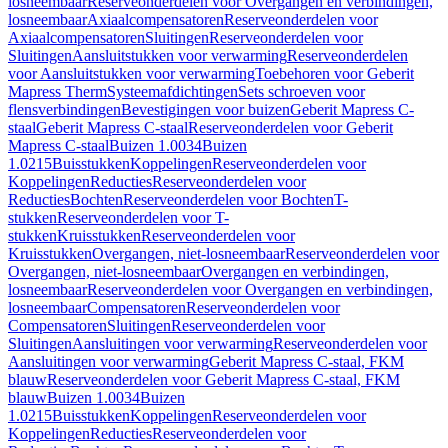
losneembaar
Reserveonderdelen voor Overgangen en verbindingen,
losneembaar
Axiaalcompensatoren
Reserveonderdelen voor
Axiaalcompensatoren
Sluitingen
Reserveonderdelen voor
Sluitingen
Aansluitstukken voor verwarming
Reserveonderdelen
voor Aansluitstukken voor verwarming
Toebehoren voor Geberit
Mapress Therm
Systeemafdichtingen
Sets schroeven voor
flensverbindingen
Bevestigingen voor buizen
Geberit Mapress C-
staal
Geberit Mapress C-staal
Reserveonderdelen voor Geberit
Mapress C-staal
Buizen 1.0034
Buizen
1.0215
Buisstukken
Koppelingen
Reserveonderdelen voor
Koppelingen
Reducties
Reserveonderdelen voor
Reducties
Bochten
Reserveonderdelen voor Bochten
T-
stukken
Reserveonderdelen voor T-
stukken
Kruisstukken
Reserveonderdelen voor
Kruisstukken
Overgangen, niet-losneembaar
Reserveonderdelen voor
Overgangen, niet-losneembaar
Overgangen en verbindingen,
losneembaar
Reserveonderdelen voor Overgangen en verbindingen,
losneembaar
Compensatoren
Reserveonderdelen voor
Compensatoren
Sluitingen
Reserveonderdelen voor
Sluitingen
Aansluitingen voor verwarming
Reserveonderdelen voor
Aansluitingen voor verwarming
Geberit Mapress C-staal, FKM
blauw
Reserveonderdelen voor Geberit Mapress C-staal, FKM
blauw
Buizen 1.0034
Buizen
1.0215
Buisstukken
Koppelingen
Reserveonderdelen voor
Koppelingen
Reducties
Reserveonderdelen voor