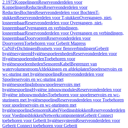
2.1972
Koppelingen
Reserveonderdelen voor
Koppelingen
Reducties
Reserveonderdelen voor
Reducties
Bochten
Reserveonderdelen voor Bochten
T-
stukken
Reserveonderdelen voor T-stukken
Overgangen, niet-
losneembaar
Reserveonderdelen voor Overgangen, niet-
losneembaar
Overgangen en verbindingen,
losneembaar
Reserveonderdelen voor Overgangen en verbindingen,
losneembaar
Doorvoeren
Reserveonderdelen voor
Doorvoeren
Toebehoren voor Geberit Mapress
CuNiFe
Dichtingen
Boutsets voor flensverbindingen
Geberit
hygiënesysteem
Hygiënespoeleenheden
Reserveonderdelen voor
Hygiënespoeleenheden
Toebehoren voor
hygiënespoeleenheden
Sensoren
Kabel
Begrenzer van
watervolumestroom
Afdekkingen en afdekplaten
Spoelreservoirs en
wc-sturing met hygiënespoeling
Reserveonderdelen voor
Spoelreservoirs en wc-sturing met
hygiënespoeling
Inbouwspoelreservoirs met
hygiënespoeling
Hygiëne inbouwmodules
Reserveonderdelen voor
Hygiëne inbouwmodules
Toebehoren voor spoelreservoirs en wc-
sturingen met hygiënespoeling
Reserveonderdelen voor Toebehoren
voor spoelreservoirs en wc-sturingen met
hygiënespoeling
Sensoren
Kabel
Voedingsblokken
Reserveonderdelen
voor Voedingsblokken
Netwerkcomponenten
Geberit Connect
toebehoren voor Geberit hygiënesysteem
Reserveonderdelen voor
Geberit Connect toebehoren voor Geberit