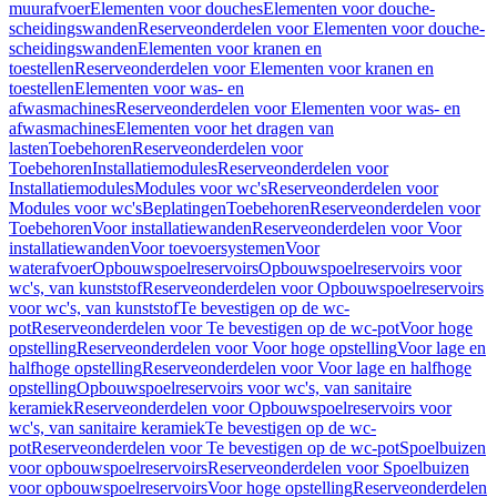
muurafvoer
Elementen voor douches
Elementen voor douche-
scheidingswanden
Reserveonderdelen voor Elementen voor douche-
scheidingswanden
Elementen voor kranen en
toestellen
Reserveonderdelen voor Elementen voor kranen en
toestellen
Elementen voor was- en
afwasmachines
Reserveonderdelen voor Elementen voor was- en
afwasmachines
Elementen voor het dragen van
lasten
Toebehoren
Reserveonderdelen voor
Toebehoren
Installatiemodules
Reserveonderdelen voor
Installatiemodules
Modules voor wc's
Reserveonderdelen voor
Modules voor wc's
Beplatingen
Toebehoren
Reserveonderdelen voor
Toebehoren
Voor installatiewanden
Reserveonderdelen voor Voor
installatiewanden
Voor toevoersystemen
Voor
waterafvoer
Opbouwspoelreservoirs
Opbouwspoelreservoirs voor
wc's, van kunststof
Reserveonderdelen voor Opbouwspoelreservoirs
voor wc's, van kunststof
Te bevestigen op de wc-
pot
Reserveonderdelen voor Te bevestigen op de wc-pot
Voor hoge
opstelling
Reserveonderdelen voor Voor hoge opstelling
Voor lage en
halfhoge opstelling
Reserveonderdelen voor Voor lage en halfhoge
opstelling
Opbouwspoelreservoirs voor wc's, van sanitaire
keramiek
Reserveonderdelen voor Opbouwspoelreservoirs voor
wc's, van sanitaire keramiek
Te bevestigen op de wc-
pot
Reserveonderdelen voor Te bevestigen op de wc-pot
Spoelbuizen
voor opbouwspoelreservoirs
Reserveonderdelen voor Spoelbuizen
voor opbouwspoelreservoirs
Voor hoge opstelling
Reserveonderdelen