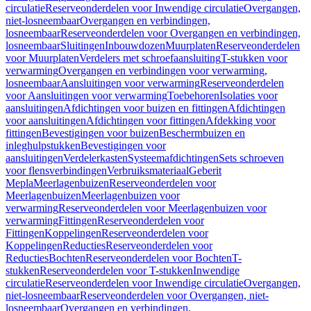
circulatie
Reserveonderdelen voor Inwendige circulatie
Overgangen,
niet-losneembaar
Overgangen en verbindingen,
losneembaar
Reserveonderdelen voor Overgangen en verbindingen,
losneembaar
Sluitingen
Inbouwdozen
Muurplaten
Reserveonderdelen
voor Muurplaten
Verdelers met schroefaansluiting
T-stukken voor
verwarming
Overgangen en verbindingen voor verwarming,
losneembaar
Aansluitingen voor verwarming
Reserveonderdelen
voor Aansluitingen voor verwarming
Toebehoren
Isolaties voor
aansluitingen
Afdichtingen voor buizen en fittingen
Afdichtingen
voor aansluitingen
Afdichtingen voor fittingen
Afdekking voor
fittingen
Bevestigingen voor buizen
Beschermbuizen en
inleghulpstukken
Bevestigingen voor
aansluitingen
Verdelerkasten
Systeemafdichtingen
Sets schroeven
voor flensverbindingen
Verbruiksmateriaal
Geberit
Mepla
Meerlagenbuizen
Reserveonderdelen voor
Meerlagenbuizen
Meerlagenbuizen voor
verwarming
Reserveonderdelen voor Meerlagenbuizen voor
verwarming
Fittingen
Reserveonderdelen voor
Fittingen
Koppelingen
Reserveonderdelen voor
Koppelingen
Reducties
Reserveonderdelen voor
Reducties
Bochten
Reserveonderdelen voor Bochten
T-
stukken
Reserveonderdelen voor T-stukken
Inwendige
circulatie
Reserveonderdelen voor Inwendige circulatie
Overgangen,
niet-losneembaar
Reserveonderdelen voor Overgangen, niet-
losneembaar
Overgangen en verbindingen,