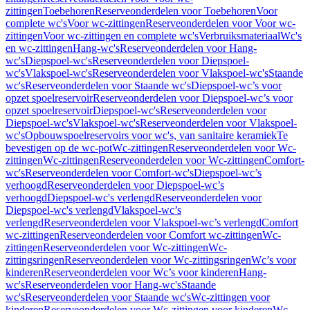
zittingen
Toebehoren
Reserveonderdelen voor Toebehoren
Voor
complete wc's
Voor wc-zittingen
Reserveonderdelen voor Voor wc-
zittingen
Voor wc-zittingen en complete wc's
Verbruiksmateriaal
Wc's
en wc-zittingen
Hang-wc's
Reserveonderdelen voor Hang-
wc's
Diepspoel-wc's
Reserveonderdelen voor Diepspoel-
wc's
Vlakspoel-wc's
Reserveonderdelen voor Vlakspoel-wc's
Staande
wc's
Reserveonderdelen voor Staande wc's
Diepspoel-wc’s voor
opzet spoelreservoir
Reserveonderdelen voor Diepspoel-wc’s voor
opzet spoelreservoir
Diepspoel-wc's
Reserveonderdelen voor
Diepspoel-wc's
Vlakspoel-wc's
Reserveonderdelen voor Vlakspoel-
wc's
Opbouwspoelreservoirs voor wc's, van sanitaire keramiek
Te
bevestigen op de wc-pot
Wc-zittingen
Reserveonderdelen voor Wc-
zittingen
Wc-zittingen
Reserveonderdelen voor Wc-zittingen
Comfort-
wc's
Reserveonderdelen voor Comfort-wc's
Diepspoel-wc’s
verhoogd
Reserveonderdelen voor Diepspoel-wc’s
verhoogd
Diepspoel-wc's verlengd
Reserveonderdelen voor
Diepspoel-wc's verlengd
Vlakspoel-wc’s
verlengd
Reserveonderdelen voor Vlakspoel-wc’s verlengd
Comfort
wc-zittingen
Reserveonderdelen voor Comfort wc-zittingen
Wc-
zittingen
Reserveonderdelen voor Wc-zittingen
Wc-
zittingsringen
Reserveonderdelen voor Wc-zittingsringen
Wc’s voor
kinderen
Reserveonderdelen voor Wc’s voor kinderen
Hang-
wc's
Reserveonderdelen voor Hang-wc's
Staande
wc's
Reserveonderdelen voor Staande wc's
Wc-zittingen voor
kinderen
Reserveonderdelen voor Wc-zittingen voor kinderen
Wc-