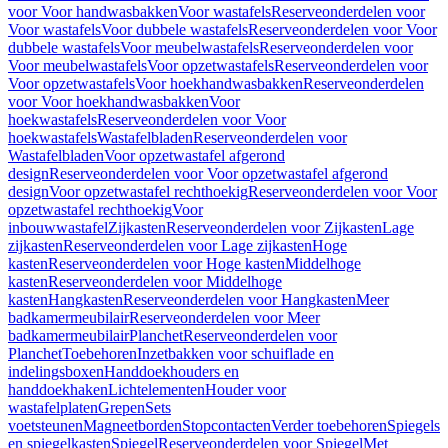
voor Voor handwasbakken
Voor wastafels
Reserveonderdelen voor
Voor wastafels
Voor dubbele wastafels
Reserveonderdelen voor Voor
dubbele wastafels
Voor meubelwastafels
Reserveonderdelen voor
Voor meubelwastafels
Voor opzetwastafels
Reserveonderdelen voor
Voor opzetwastafels
Voor hoekhandwasbakken
Reserveonderdelen
voor Voor hoekhandwasbakken
Voor
hoekwastafels
Reserveonderdelen voor Voor
hoekwastafels
Wastafelbladen
Reserveonderdelen voor
Wastafelbladen
Voor opzetwastafel afgerond
design
Reserveonderdelen voor Voor opzetwastafel afgerond
design
Voor opzetwastafel rechthoekig
Reserveonderdelen voor Voor
opzetwastafel rechthoekig
Voor
inbouwwastafel
Zijkasten
Reserveonderdelen voor Zijkasten
Lage
zijkasten
Reserveonderdelen voor Lage zijkasten
Hoge
kasten
Reserveonderdelen voor Hoge kasten
Middelhoge
kasten
Reserveonderdelen voor Middelhoge
kasten
Hangkasten
Reserveonderdelen voor Hangkasten
Meer
badkamermeubilair
Reserveonderdelen voor Meer
badkamermeubilair
Planchet
Reserveonderdelen voor
Planchet
Toebehoren
Inzetbakken voor schuiflade en
indelingsboxen
Handdoekhouders en
handdoekhaken
Lichtelementen
Houder voor
wastafelplaten
Grepen
Sets
voetsteunen
Magneetborden
Stopcontacten
Verder toebehoren
Spiegels
en spiegelkasten
Spiegel
Reserveonderdelen voor Spiegel
Met