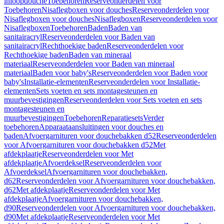
inloopdouche
Toebehoren
Reserveonderdelen voor
Toebehoren
Nisaflegboxen voor douches
Reserveonderdelen voor
Nisaflegboxen voor douches
Nisaflegboxen
Reserveonderdelen voor
Nisaflegboxen
Toebehoren
Baden
Baden van
sanitairacryl
Reserveonderdelen voor Baden van
sanitairacryl
Rechthoekige baden
Reserveonderdelen voor
Rechthoekige baden
Baden van mineraal
materiaal
Reserveonderdelen voor Baden van mineraal
materiaal
Baden voor baby's
Reserveonderdelen voor Baden voor
baby's
Installatie-elementen
Reserveonderdelen voor Installatie-
elementen
Sets voeten en sets montagesteunen en
muurbevestigingen
Reserveonderdelen voor Sets voeten en sets
montagesteunen en
muurbevestigingen
Toebehoren
Reparatiesets
Verder
toebehoren
Apparaataansluitingen voor douches en
baden
Afvoergarnituren voor douchebakken d52
Reserveonderdelen
voor Afvoergarnituren voor douchebakken d52
Met
afdekplaatje
Reserveonderdelen voor Met
afdekplaatje
Afvoerdeksel
Reserveonderdelen voor
Afvoerdeksel
Afvoergarnituren voor douchebakken,
d62
Reserveonderdelen voor Afvoergarnituren voor douchebakken,
d62
Met afdekplaatje
Reserveonderdelen voor Met
afdekplaatje
Afvoergarnituren voor douchebakken,
d90
Reserveonderdelen voor Afvoergarnituren voor douchebakken,
d90
Met afdekplaatje
Reserveonderdelen voor Met