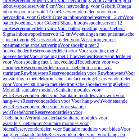
cm
Reserveonderdelen voor Voor netvoeding, voor Geberit Sigma
inbouwspoelreservoir 8 cm
Voor netvoeding, voor Geberit Omega
inbouwspoelreservoir 12 cm
Reserveonderdelen voor Voor
netvoeding, voor Geberit Omega inbouwspoelreservoir 12 cm
Voor
batterijvoeding, voor Geberit Sigma inbouwspoelreservoir 12
cm
Reserveonderdelen voor Voor batterijvoeding, voor Geberit
Sigma inbouwspoelreservoir 12 cm
Wc-sturingen met pneumatische
spoelactivering
Reserveonderdelen voor Wc-sturingen met
pneumatische spoelactivering
Voor spoeling met 2
hoeveelheden
Reserveonderdelen voor Voor spoeling met 2
hoeveelheden
Voor spoeling met 1 hoeveelheid
Reserveonderdelen
voor Voor spoeling met 1 hoeveelheid
Toebehoren voor wc-
sturingen
Reserveonderdelen voor Toebehoren voor wc-
sturingen
Ruwbouwsets
Reserveonderdelen voor Ruwbouwsets
Voor
wc-sturingen met elektronische spoelactivering
Reserveonderdelen
voor Voor wc-sturingen met elektronische spoelactivering
Geberit
Monolith sanitaire modules
Sanitaire modules voor
wc's
Reserveonderdelen voor Sanitaire modules voor wc's
Voor
hang-wc's
Reserveonderdelen voor Voor hang-wc's
Voor staande
wc's
Reserveonderdelen voor Voor staande
wc's
Toebehoren
Reserveonderdelen voor
Toebehoren
Verbruiksmateriaal
Sanitaire modules voor
wastafels
Toebehoren
Sanitaire modules voor
bidets
Reserveonderdelen voor Sanitaire modules voor bidets
Voor
hang- en staande bidets
Reserveonderdelen voor Voor hang- en