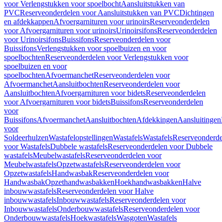
voor Verlengstukken voor spoelbocht
Aansluitstukken van
PVC
Reserveonderdelen voor Aansluitstukken van PVC
Dichtingen
en afdekkappen
Afvoergarnituren voor urinoirs
Reserveonderdelen
voor Afvoergarnituren voor urinoirs
Urinoirsifons
Reserveonderdelen
voor Urinoirsifons
Buissifons
Reserveonderdelen voor
Buissifons
Verlengstukken voor spoelbuizen en voor
spoelbochten
Reserveonderdelen voor Verlengstukken voor
spoelbuizen en voor
spoelbochten
Afvoermanchet
Reserveonderdelen voor
Afvoermanchet
Aansluitbochten
Reserveonderdelen voor
Aansluitbochten
Afvoergarnituren voor bidets
Reserveonderdelen
voor Afvoergarnituren voor bidets
Buissifons
Reserveonderdelen
voor
Buissifons
Afvoermanchet
Aansluitbochten
Afdekkingen
Aansluitingen
voor
Soldeerhulzen
Wastafelopstellingen
Wastafels
Wastafels
Reserveonderde
voor Wastafels
Dubbele wastafels
Reserveonderdelen voor Dubbele
wastafels
Meubelwastafels
Reserveonderdelen voor
Meubelwastafels
Opzetwastafels
Reserveonderdelen voor
Opzetwastafels
Handwasbak
Reserveonderdelen voor
Handwasbak
Opzethandwasbakken
Hoekhandwasbakken
Halve
inbouwwastafels
Reserveonderdelen voor Halve
inbouwwastafels
Inbouwwastafels
Reserveonderdelen voor
Inbouwwastafels
Onderbouwwastafels
Reserveonderdelen voor
Onderbouwwastafels
Hoekwastafels
Wasgoten
Wastafels