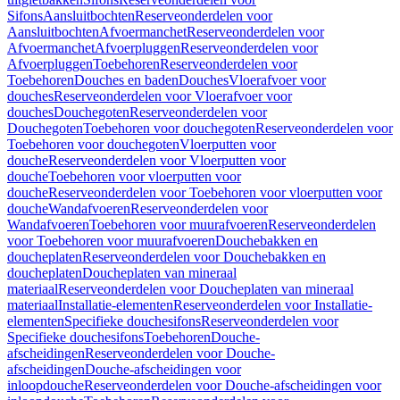
Sifons
Aansluitbochten
Reserveonderdelen voor
Aansluitbochten
Afvoermanchet
Reserveonderdelen voor
Afvoermanchet
Afvoerpluggen
Reserveonderdelen voor
Afvoerpluggen
Toebehoren
Reserveonderdelen voor
Toebehoren
Douches en baden
Douches
Vloerafvoer voor
douches
Reserveonderdelen voor Vloerafvoer voor
douches
Douchegoten
Reserveonderdelen voor
Douchegoten
Toebehoren voor douchegoten
Reserveonderdelen voor
Toebehoren voor douchegoten
Vloerputten voor
douche
Reserveonderdelen voor Vloerputten voor
douche
Toebehoren voor vloerputten voor
douche
Reserveonderdelen voor Toebehoren voor vloerputten voor
douche
Wandafvoeren
Reserveonderdelen voor
Wandafvoeren
Toebehoren voor muurafvoeren
Reserveonderdelen
voor Toebehoren voor muurafvoeren
Douchebakken en
doucheplaten
Reserveonderdelen voor Douchebakken en
doucheplaten
Doucheplaten van mineraal
materiaal
Reserveonderdelen voor Doucheplaten van mineraal
materiaal
Installatie-elementen
Reserveonderdelen voor Installatie-
elementen
Specifieke douchesifons
Reserveonderdelen voor
Specifieke douchesifons
Toebehoren
Douche-
afscheidingen
Reserveonderdelen voor Douche-
afscheidingen
Douche-afscheidingen voor
inloopdouche
Reserveonderdelen voor Douche-afscheidingen voor