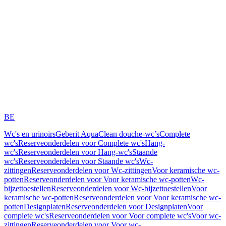
BE
Wc's en urinoirs
Geberit AquaClean douche-wc’s
Complete
wc's
Reserveonderdelen voor Complete wc's
Hang-
wc's
Reserveonderdelen voor Hang-wc's
Staande
wc's
Reserveonderdelen voor Staande wc's
Wc-
zittingen
Reserveonderdelen voor Wc-zittingen
Voor keramische wc-
potten
Reserveonderdelen voor Voor keramische wc-potten
Wc-
bijzettoestellen
Reserveonderdelen voor Wc-bijzettoestellen
Voor
keramische wc-potten
Reserveonderdelen voor Voor keramische wc-
potten
Designplaten
Reserveonderdelen voor Designplaten
Voor
complete wc's
Reserveonderdelen voor Voor complete wc's
Voor wc-
zittingen
Reserveonderdelen voor Voor wc-