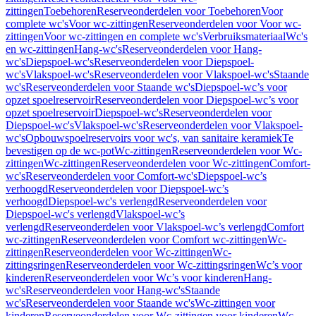
zittingen
Toebehoren
Reserveonderdelen voor Toebehoren
Voor
complete wc's
Voor wc-zittingen
Reserveonderdelen voor Voor wc-
zittingen
Voor wc-zittingen en complete wc's
Verbruiksmateriaal
Wc's
en wc-zittingen
Hang-wc's
Reserveonderdelen voor Hang-
wc's
Diepspoel-wc's
Reserveonderdelen voor Diepspoel-
wc's
Vlakspoel-wc's
Reserveonderdelen voor Vlakspoel-wc's
Staande
wc's
Reserveonderdelen voor Staande wc's
Diepspoel-wc’s voor
opzet spoelreservoir
Reserveonderdelen voor Diepspoel-wc’s voor
opzet spoelreservoir
Diepspoel-wc's
Reserveonderdelen voor
Diepspoel-wc's
Vlakspoel-wc's
Reserveonderdelen voor Vlakspoel-
wc's
Opbouwspoelreservoirs voor wc's, van sanitaire keramiek
Te
bevestigen op de wc-pot
Wc-zittingen
Reserveonderdelen voor Wc-
zittingen
Wc-zittingen
Reserveonderdelen voor Wc-zittingen
Comfort-
wc's
Reserveonderdelen voor Comfort-wc's
Diepspoel-wc’s
verhoogd
Reserveonderdelen voor Diepspoel-wc’s
verhoogd
Diepspoel-wc's verlengd
Reserveonderdelen voor
Diepspoel-wc's verlengd
Vlakspoel-wc’s
verlengd
Reserveonderdelen voor Vlakspoel-wc’s verlengd
Comfort
wc-zittingen
Reserveonderdelen voor Comfort wc-zittingen
Wc-
zittingen
Reserveonderdelen voor Wc-zittingen
Wc-
zittingsringen
Reserveonderdelen voor Wc-zittingsringen
Wc’s voor
kinderen
Reserveonderdelen voor Wc’s voor kinderen
Hang-
wc's
Reserveonderdelen voor Hang-wc's
Staande
wc's
Reserveonderdelen voor Staande wc's
Wc-zittingen voor
kinderen
Reserveonderdelen voor Wc-zittingen voor kinderen
Wc-