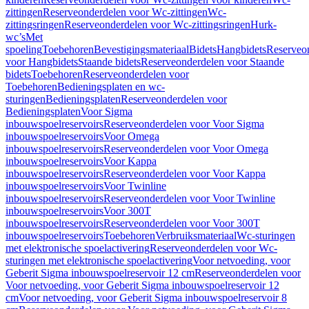
zittingen
Reserveonderdelen voor Wc-zittingen
Wc-
zittingsringen
Reserveonderdelen voor Wc-zittingsringen
Hurk-
wc’s
Met
spoeling
Toebehoren
Bevestigingsmateriaal
Bidets
Hangbidets
Reserveo
voor Hangbidets
Staande bidets
Reserveonderdelen voor Staande
bidets
Toebehoren
Reserveonderdelen voor
Toebehoren
Bedieningsplaten en wc-
sturingen
Bedieningsplaten
Reserveonderdelen voor
Bedieningsplaten
Voor Sigma
inbouwspoelreservoirs
Reserveonderdelen voor Voor Sigma
inbouwspoelreservoirs
Voor Omega
inbouwspoelreservoirs
Reserveonderdelen voor Voor Omega
inbouwspoelreservoirs
Voor Kappa
inbouwspoelreservoirs
Reserveonderdelen voor Voor Kappa
inbouwspoelreservoirs
Voor Twinline
inbouwspoelreservoirs
Reserveonderdelen voor Voor Twinline
inbouwspoelreservoirs
Voor 300T
inbouwspoelreservoirs
Reserveonderdelen voor Voor 300T
inbouwspoelreservoirs
Toebehoren
Verbruiksmateriaal
Wc-sturingen
met elektronische spoelactivering
Reserveonderdelen voor Wc-
sturingen met elektronische spoelactivering
Voor netvoeding, voor
Geberit Sigma inbouwspoelreservoir 12 cm
Reserveonderdelen voor
Voor netvoeding, voor Geberit Sigma inbouwspoelreservoir 12
cm
Voor netvoeding, voor Geberit Sigma inbouwspoelreservoir 8