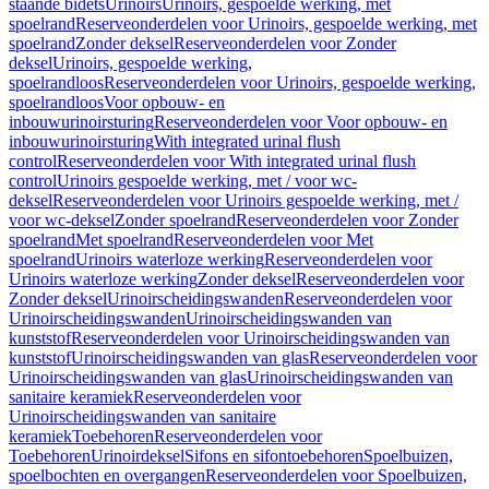
staande bidets
Urinoirs
Urinoirs, gespoelde werking, met
spoelrand
Reserveonderdelen voor Urinoirs, gespoelde werking, met
spoelrand
Zonder deksel
Reserveonderdelen voor Zonder
deksel
Urinoirs, gespoelde werking,
spoelrandloos
Reserveonderdelen voor Urinoirs, gespoelde werking,
spoelrandloos
Voor opbouw- en
inbouwurinoirsturing
Reserveonderdelen voor Voor opbouw- en
inbouwurinoirsturing
With integrated urinal flush
control
Reserveonderdelen voor With integrated urinal flush
control
Urinoirs gespoelde werking, met / voor wc-
deksel
Reserveonderdelen voor Urinoirs gespoelde werking, met /
voor wc-deksel
Zonder spoelrand
Reserveonderdelen voor Zonder
spoelrand
Met spoelrand
Reserveonderdelen voor Met
spoelrand
Urinoirs waterloze werking
Reserveonderdelen voor
Urinoirs waterloze werking
Zonder deksel
Reserveonderdelen voor
Zonder deksel
Urinoirscheidingswanden
Reserveonderdelen voor
Urinoirscheidingswanden
Urinoirscheidingswanden van
kunststof
Reserveonderdelen voor Urinoirscheidingswanden van
kunststof
Urinoirscheidingswanden van glas
Reserveonderdelen voor
Urinoirscheidingswanden van glas
Urinoirscheidingswanden van
sanitaire keramiek
Reserveonderdelen voor
Urinoirscheidingswanden van sanitaire
keramiek
Toebehoren
Reserveonderdelen voor
Toebehoren
Urinoirdeksel
Sifons en sifontoebehoren
Spoelbuizen,
spoelbochten en overgangen
Reserveonderdelen voor Spoelbuizen,