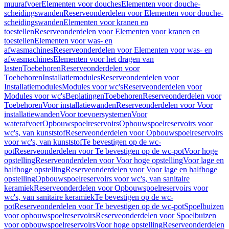
muurafvoer
Elementen voor douches
Elementen voor douche-
scheidingswanden
Reserveonderdelen voor Elementen voor douche-
scheidingswanden
Elementen voor kranen en
toestellen
Reserveonderdelen voor Elementen voor kranen en
toestellen
Elementen voor was- en
afwasmachines
Reserveonderdelen voor Elementen voor was- en
afwasmachines
Elementen voor het dragen van
lasten
Toebehoren
Reserveonderdelen voor
Toebehoren
Installatiemodules
Reserveonderdelen voor
Installatiemodules
Modules voor wc's
Reserveonderdelen voor
Modules voor wc's
Beplatingen
Toebehoren
Reserveonderdelen voor
Toebehoren
Voor installatiewanden
Reserveonderdelen voor Voor
installatiewanden
Voor toevoersystemen
Voor
waterafvoer
Opbouwspoelreservoirs
Opbouwspoelreservoirs voor
wc's, van kunststof
Reserveonderdelen voor Opbouwspoelreservoirs
voor wc's, van kunststof
Te bevestigen op de wc-
pot
Reserveonderdelen voor Te bevestigen op de wc-pot
Voor hoge
opstelling
Reserveonderdelen voor Voor hoge opstelling
Voor lage en
halfhoge opstelling
Reserveonderdelen voor Voor lage en halfhoge
opstelling
Opbouwspoelreservoirs voor wc's, van sanitaire
keramiek
Reserveonderdelen voor Opbouwspoelreservoirs voor
wc's, van sanitaire keramiek
Te bevestigen op de wc-
pot
Reserveonderdelen voor Te bevestigen op de wc-pot
Spoelbuizen
voor opbouwspoelreservoirs
Reserveonderdelen voor Spoelbuizen
voor opbouwspoelreservoirs
Voor hoge opstelling
Reserveonderdelen