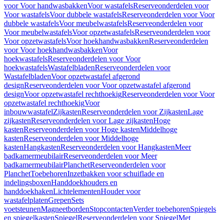
voor Voor handwasbakken
Voor wastafels
Reserveonderdelen voor
Voor wastafels
Voor dubbele wastafels
Reserveonderdelen voor Voor
dubbele wastafels
Voor meubelwastafels
Reserveonderdelen voor
Voor meubelwastafels
Voor opzetwastafels
Reserveonderdelen voor
Voor opzetwastafels
Voor hoekhandwasbakken
Reserveonderdelen
voor Voor hoekhandwasbakken
Voor
hoekwastafels
Reserveonderdelen voor Voor
hoekwastafels
Wastafelbladen
Reserveonderdelen voor
Wastafelbladen
Voor opzetwastafel afgerond
design
Reserveonderdelen voor Voor opzetwastafel afgerond
design
Voor opzetwastafel rechthoekig
Reserveonderdelen voor Voor
opzetwastafel rechthoekig
Voor
inbouwwastafel
Zijkasten
Reserveonderdelen voor Zijkasten
Lage
zijkasten
Reserveonderdelen voor Lage zijkasten
Hoge
kasten
Reserveonderdelen voor Hoge kasten
Middelhoge
kasten
Reserveonderdelen voor Middelhoge
kasten
Hangkasten
Reserveonderdelen voor Hangkasten
Meer
badkamermeubilair
Reserveonderdelen voor Meer
badkamermeubilair
Planchet
Reserveonderdelen voor
Planchet
Toebehoren
Inzetbakken voor schuiflade en
indelingsboxen
Handdoekhouders en
handdoekhaken
Lichtelementen
Houder voor
wastafelplaten
Grepen
Sets
voetsteunen
Magneetborden
Stopcontacten
Verder toebehoren
Spiegels
en spiegelkasten
Spiegel
Reserveonderdelen voor Spiegel
Met