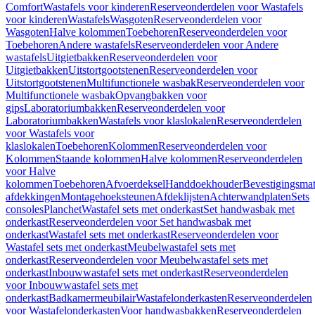
Comfort
Wastafels voor kinderen
Reserveonderdelen voor Wastafels
voor kinderen
Wastafels
Wasgoten
Reserveonderdelen voor
Wasgoten
Halve kolommen
Toebehoren
Reserveonderdelen voor
Toebehoren
Andere wastafels
Reserveonderdelen voor Andere
wastafels
Uitgietbakken
Reserveonderdelen voor
Uitgietbakken
Uitstortgootstenen
Reserveonderdelen voor
Uitstortgootstenen
Multifunctionele wasbak
Reserveonderdelen voor
Multifunctionele wasbak
Opvangbakken voor
gips
Laboratoriumbakken
Reserveonderdelen voor
Laboratoriumbakken
Wastafels voor klaslokalen
Reserveonderdelen
voor Wastafels voor
klaslokalen
Toebehoren
Kolommen
Reserveonderdelen voor
Kolommen
Staande kolommen
Halve kolommen
Reserveonderdelen
voor Halve
kolommen
Toebehoren
Afvoerdeksel
Handdoekhouder
Bevestigingsmat
afdekkingen
Montagehoeksteunen
Afdeklijsten
Achterwandplaten
Sets
consoles
Planchet
Wastafel sets met onderkast
Set handwasbak met
onderkast
Reserveonderdelen voor Set handwasbak met
onderkast
Wastafel sets met onderkast
Reserveonderdelen voor
Wastafel sets met onderkast
Meubelwastafel sets met
onderkast
Reserveonderdelen voor Meubelwastafel sets met
onderkast
Inbouwwastafel sets met onderkast
Reserveonderdelen
voor Inbouwwastafel sets met
onderkast
Badkamermeubilair
Wastafelonderkasten
Reserveonderdelen
voor Wastafelonderkasten
Voor handwasbakken
Reserveonderdelen