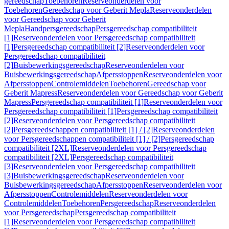
gereedschap
Toebehoren
Reserveonderdelen voor
Toebehoren
Gereedschap voor Geberit Mepla
Reserveonderdelen
voor Gereedschap voor Geberit
Mepla
Handpersgereedschap
Persgereedschap compatibiliteit
[1]
Reserveonderdelen voor Persgereedschap compatibiliteit
[1]
Persgereedschap compatibiliteit [2]
Reserveonderdelen voor
Persgereedschap compatibiliteit
[2]
Buisbewerkingsgereedschap
Reserveonderdelen voor
Buisbewerkingsgereedschap
Afpersstoppen
Reserveonderdelen voor
Afpersstoppen
Controlemiddelen
Toebehoren
Gereedschap voor
Geberit Mapress
Reserveonderdelen voor Gereedschap voor Geberit
Mapress
Persgereedschap compatibiliteit [1]
Reserveonderdelen voor
Persgereedschap compatibiliteit [1]
Persgereedschap compatibiliteit
[2]
Reserveonderdelen voor Persgereedschap compatibiliteit
[2]
Persgereedschappen compatibiliteit [1] / [2]
Reserveonderdelen
voor Persgereedschappen compatibiliteit [1] / [2]
Persgereedschap
compatibiliteit [2XL]
Reserveonderdelen voor Persgereedschap
compatibiliteit [2XL]
Persgereedschap compatibiliteit
[3]
Reserveonderdelen voor Persgereedschap compatibiliteit
[3]
Buisbewerkingsgereedschap
Reserveonderdelen voor
Buisbewerkingsgereedschap
Afpersstoppen
Reserveonderdelen voor
Afpersstoppen
Controlemiddelen
Reserveonderdelen voor
Controlemiddelen
Toebehoren
Persgereedschap
Reserveonderdelen
voor Persgereedschap
Persgereedschap compatibiliteit
[1]
Reserveonderdelen voor Persgereedschap compatibiliteit