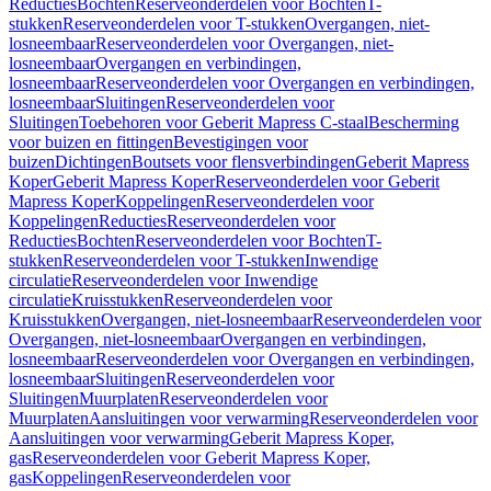
Reducties
Bochten
Reserveonderdelen voor Bochten
T-
stukken
Reserveonderdelen voor T-stukken
Overgangen, niet-
losneembaar
Reserveonderdelen voor Overgangen, niet-
losneembaar
Overgangen en verbindingen,
losneembaar
Reserveonderdelen voor Overgangen en verbindingen,
losneembaar
Sluitingen
Reserveonderdelen voor
Sluitingen
Toebehoren voor Geberit Mapress C-staal
Bescherming
voor buizen en fittingen
Bevestigingen voor
buizen
Dichtingen
Boutsets voor flensverbindingen
Geberit Mapress
Koper
Geberit Mapress Koper
Reserveonderdelen voor Geberit
Mapress Koper
Koppelingen
Reserveonderdelen voor
Koppelingen
Reducties
Reserveonderdelen voor
Reducties
Bochten
Reserveonderdelen voor Bochten
T-
stukken
Reserveonderdelen voor T-stukken
Inwendige
circulatie
Reserveonderdelen voor Inwendige
circulatie
Kruisstukken
Reserveonderdelen voor
Kruisstukken
Overgangen, niet-losneembaar
Reserveonderdelen voor
Overgangen, niet-losneembaar
Overgangen en verbindingen,
losneembaar
Reserveonderdelen voor Overgangen en verbindingen,
losneembaar
Sluitingen
Reserveonderdelen voor
Sluitingen
Muurplaten
Reserveonderdelen voor
Muurplaten
Aansluitingen voor verwarming
Reserveonderdelen voor
Aansluitingen voor verwarming
Geberit Mapress Koper,
gas
Reserveonderdelen voor Geberit Mapress Koper,
gas
Koppelingen
Reserveonderdelen voor