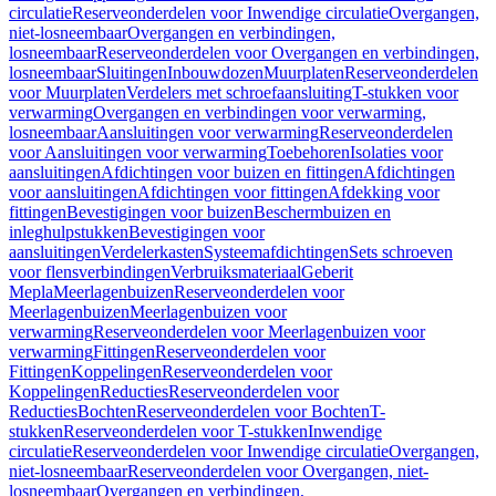
circulatie
Reserveonderdelen voor Inwendige circulatie
Overgangen,
niet-losneembaar
Overgangen en verbindingen,
losneembaar
Reserveonderdelen voor Overgangen en verbindingen,
losneembaar
Sluitingen
Inbouwdozen
Muurplaten
Reserveonderdelen
voor Muurplaten
Verdelers met schroefaansluiting
T-stukken voor
verwarming
Overgangen en verbindingen voor verwarming,
losneembaar
Aansluitingen voor verwarming
Reserveonderdelen
voor Aansluitingen voor verwarming
Toebehoren
Isolaties voor
aansluitingen
Afdichtingen voor buizen en fittingen
Afdichtingen
voor aansluitingen
Afdichtingen voor fittingen
Afdekking voor
fittingen
Bevestigingen voor buizen
Beschermbuizen en
inleghulpstukken
Bevestigingen voor
aansluitingen
Verdelerkasten
Systeemafdichtingen
Sets schroeven
voor flensverbindingen
Verbruiksmateriaal
Geberit
Mepla
Meerlagenbuizen
Reserveonderdelen voor
Meerlagenbuizen
Meerlagenbuizen voor
verwarming
Reserveonderdelen voor Meerlagenbuizen voor
verwarming
Fittingen
Reserveonderdelen voor
Fittingen
Koppelingen
Reserveonderdelen voor
Koppelingen
Reducties
Reserveonderdelen voor
Reducties
Bochten
Reserveonderdelen voor Bochten
T-
stukken
Reserveonderdelen voor T-stukken
Inwendige
circulatie
Reserveonderdelen voor Inwendige circulatie
Overgangen,
niet-losneembaar
Reserveonderdelen voor Overgangen, niet-
losneembaar
Overgangen en verbindingen,