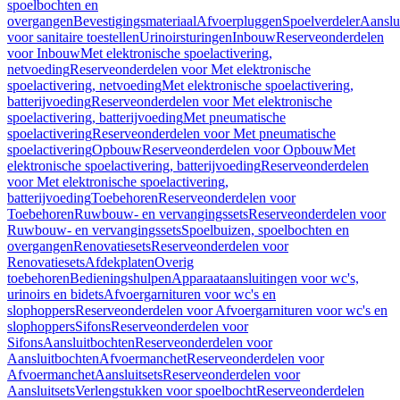
spoelbochten en
overgangen
Bevestigingsmateriaal
Afvoerpluggen
Spoelverdeler
Aanslu
voor sanitaire toestellen
Urinoirsturingen
Inbouw
Reserveonderdelen
voor Inbouw
Met elektronische spoelactivering,
netvoeding
Reserveonderdelen voor Met elektronische
spoelactivering, netvoeding
Met elektronische spoelactivering,
batterijvoeding
Reserveonderdelen voor Met elektronische
spoelactivering, batterijvoeding
Met pneumatische
spoelactivering
Reserveonderdelen voor Met pneumatische
spoelactivering
Opbouw
Reserveonderdelen voor Opbouw
Met
elektronische spoelactivering, batterijvoeding
Reserveonderdelen
voor Met elektronische spoelactivering,
batterijvoeding
Toebehoren
Reserveonderdelen voor
Toebehoren
Ruwbouw- en vervangingssets
Reserveonderdelen voor
Ruwbouw- en vervangingssets
Spoelbuizen, spoelbochten en
overgangen
Renovatiesets
Reserveonderdelen voor
Renovatiesets
Afdekplaten
Overig
toebehoren
Bedieningshulpen
Apparaataansluitingen voor wc's,
urinoirs en bidets
Afvoergarnituren voor wc's en
slophoppers
Reserveonderdelen voor Afvoergarnituren voor wc's en
slophoppers
Sifons
Reserveonderdelen voor
Sifons
Aansluitbochten
Reserveonderdelen voor
Aansluitbochten
Afvoermanchet
Reserveonderdelen voor
Afvoermanchet
Aansluitsets
Reserveonderdelen voor
Aansluitsets
Verlengstukken voor spoelbocht
Reserveonderdelen