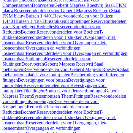
Compensatoren
Doorvoeren
Geberit Mapress Roestvrij Staal, FKM
blauw
Reserveonderdelen voor Geberit Mapress Roestvrij Staal,
FKM blauw
Buizen 1.4401
Reserveonderdelen voor Buizen
1.4401
Buizen 1.4301
Buisstukken
Koppelingen
Reserveonderdelen
voor Koppelingen
Reducties
Reserveonderdelen voor
Reducties
Bochten
Reserveonderdelen voor Bochten
T-
stukken
Reserveonderdelen voor T-stukken
Overgangen, niet-
losneembaar
Reserveonderdelen voor Overgangen, niet-
losneembaar
Overgangen en verbindingen,
losneembaar
Reserveonderdelen voor Overgangen en verbindingen,
losneembaar
Sluitingen
Reserveonderdelen voor
Sluitingen
Doorvoeren
Geberit Mapress Roestvrij Staal,
toebehoren
Reserveonderdelen voor Geberit Mapress Roestvrij Staal,
toebehoren
Isolaties voor muurplaten
Bescherming voor buizen en
fittingen
Bevestigingen voor buizen
Bevestigingen voor
muurplaten
Reserveonderdelen voor Bevestigingen voor
muurplaten
Dichtingen
Boutsets voor flensverbindingen
Geberit
Mapress Therm
Systeembuizen Therm
Fittingen
Reserveonderdelen
voor Fittingen
Koppelingen
Reserveonderdelen voor
Koppelingen
Reducties
Reserveonderdelen voor
Reducties
Bochten
Reserveonderdelen voor Bochten
T-
stukken
Reserveonderdelen voor T-stukken
Overgangen, niet-
losneembaar
Reserveonderdelen voor Overgangen, niet-
losneembaar
Overgangen en verbindingen,