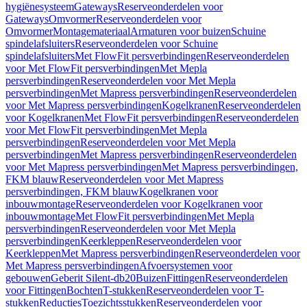
hygiënesysteem
Gateways
Reserveonderdelen voor
Gateways
Omvormer
Reserveonderdelen voor
Omvormer
Montagemateriaal
Armaturen voor buizen
Schuine
spindelafsluiters
Reserveonderdelen voor Schuine
spindelafsluiters
Met FlowFit persverbindingen
Reserveonderdelen
voor Met FlowFit persverbindingen
Met Mepla
persverbindingen
Reserveonderdelen voor Met Mepla
persverbindingen
Met Mapress persverbindingen
Reserveonderdelen
voor Met Mapress persverbindingen
Kogelkranen
Reserveonderdelen
voor Kogelkranen
Met FlowFit persverbindingen
Reserveonderdelen
voor Met FlowFit persverbindingen
Met Mepla
persverbindingen
Reserveonderdelen voor Met Mepla
persverbindingen
Met Mapress persverbindingen
Reserveonderdelen
voor Met Mapress persverbindingen
Met Mapress persverbindingen,
FKM blauw
Reserveonderdelen voor Met Mapress
persverbindingen, FKM blauw
Kogelkranen voor
inbouwmontage
Reserveonderdelen voor Kogelkranen voor
inbouwmontage
Met FlowFit persverbindingen
Met Mepla
persverbindingen
Reserveonderdelen voor Met Mepla
persverbindingen
Keerkleppen
Reserveonderdelen voor
Keerkleppen
Met Mapress persverbindingen
Reserveonderdelen voor
Met Mapress persverbindingen
Afvoersystemen voor
gebouwen
Geberit Silent-db20
Buizen
Fittingen
Reserveonderdelen
voor Fittingen
Bochten
T-stukken
Reserveonderdelen voor T-
stukken
Reducties
Toezichtsstukken
Reserveonderdelen voor