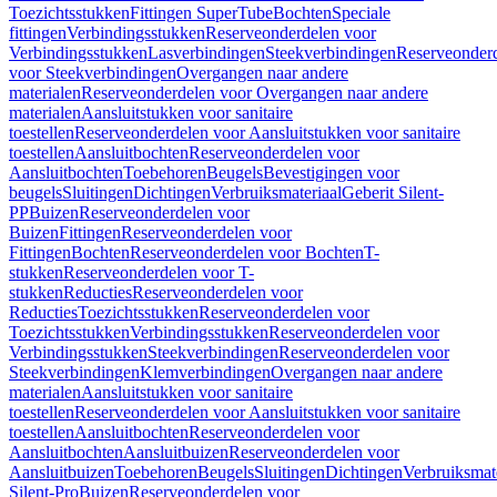
Toezichtsstukken
Fittingen SuperTube
Bochten
Speciale
fittingen
Verbindingsstukken
Reserveonderdelen voor
Verbindingsstukken
Lasverbindingen
Steekverbindingen
Reserveonder
voor Steekverbindingen
Overgangen naar andere
materialen
Reserveonderdelen voor Overgangen naar andere
materialen
Aansluitstukken voor sanitaire
toestellen
Reserveonderdelen voor Aansluitstukken voor sanitaire
toestellen
Aansluitbochten
Reserveonderdelen voor
Aansluitbochten
Toebehoren
Beugels
Bevestigingen voor
beugels
Sluitingen
Dichtingen
Verbruiksmateriaal
Geberit Silent-
PP
Buizen
Reserveonderdelen voor
Buizen
Fittingen
Reserveonderdelen voor
Fittingen
Bochten
Reserveonderdelen voor Bochten
T-
stukken
Reserveonderdelen voor T-
stukken
Reducties
Reserveonderdelen voor
Reducties
Toezichtsstukken
Reserveonderdelen voor
Toezichtsstukken
Verbindingsstukken
Reserveonderdelen voor
Verbindingsstukken
Steekverbindingen
Reserveonderdelen voor
Steekverbindingen
Klemverbindingen
Overgangen naar andere
materialen
Aansluitstukken voor sanitaire
toestellen
Reserveonderdelen voor Aansluitstukken voor sanitaire
toestellen
Aansluitbochten
Reserveonderdelen voor
Aansluitbochten
Aansluitbuizen
Reserveonderdelen voor
Aansluitbuizen
Toebehoren
Beugels
Sluitingen
Dichtingen
Verbruiksmat
Silent-Pro
Buizen
Reserveonderdelen voor