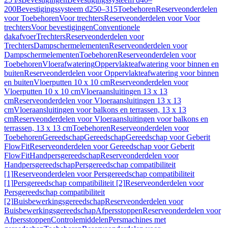
200
Bevestigingssysteem d250–315
Toebehoren
Reserveonderdelen
voor Toebehoren
Voor trechters
Reserveonderdelen voor Voor
trechters
Voor bevestigingen
Conventionele
dakafvoer
Trechters
Reserveonderdelen voor
Trechters
Dampschermelementen
Reserveonderdelen voor
Dampschermelementen
Toebehoren
Reserveonderdelen voor
Toebehoren
Vloerafwatering
Oppervlakteafwatering voor binnen en
buiten
Reserveonderdelen voor Oppervlakteafwatering voor binnen
en buiten
Vloerputten 10 x 10 cm
Reserveonderdelen voor
Vloerputten 10 x 10 cm
Vloeraansluitingen 13 x 13
cm
Reserveonderdelen voor Vloeraansluitingen 13 x 13
cm
Vloeraansluitingen voor balkons en terrassen, 13 x 13
cm
Reserveonderdelen voor Vloeraansluitingen voor balkons en
terrassen, 13 x 13 cm
Toebehoren
Reserveonderdelen voor
Toebehoren
Gereedschap
Gereedschap
Gereedschap voor Geberit
FlowFit
Reserveonderdelen voor Gereedschap voor Geberit
FlowFit
Handpersgereedschap
Reserveonderdelen voor
Handpersgereedschap
Persgereedschap compatibiliteit
[1]
Reserveonderdelen voor Persgereedschap compatibiliteit
[1]
Persgereedschap compatibiliteit [2]
Reserveonderdelen voor
Persgereedschap compatibiliteit
[2]
Buisbewerkingsgereedschap
Reserveonderdelen voor
Buisbewerkingsgereedschap
Afpersstoppen
Reserveonderdelen voor
Afpersstoppen
Controlemiddelen
Persmachines met