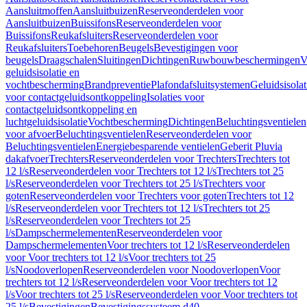
Aansluitmoffen
Aansluitbuizen
Reserveonderdelen voor
Aansluitbuizen
Buissifons
Reserveonderdelen voor
Buissifons
Reukafsluiters
Reserveonderdelen voor
Reukafsluiters
Toebehoren
Beugels
Bevestigingen voor
beugels
Draagschalen
Sluitingen
Dichtingen
Ruwbouwbeschermingen
V
geluidsisolatie en
vochtbescherming
Brandpreventie
Plafondafsluitsystemen
Geluidsisolat
voor contactgeluidsontkoppeling
Isolaties voor
contactgeluidsontkoppeling en
luchtgeluidsisolatie
Vochtbescherming
Dichtingen
Beluchtingsventielen
voor afvoer
Beluchtingsventielen
Reserveonderdelen voor
Beluchtingsventielen
Energiebesparende ventielen
Geberit Pluvia
dakafvoer
Trechters
Reserveonderdelen voor Trechters
Trechters tot
12 l/s
Reserveonderdelen voor Trechters tot 12 l/s
Trechters tot 25
l/s
Reserveonderdelen voor Trechters tot 25 l/s
Trechters voor
goten
Reserveonderdelen voor Trechters voor goten
Trechters tot 12
l/s
Reserveonderdelen voor Trechters tot 12 l/s
Trechters tot 25
l/s
Reserveonderdelen voor Trechters tot 25
l/s
Dampschermelementen
Reserveonderdelen voor
Dampschermelementen
Voor trechters tot 12 l/s
Reserveonderdelen
voor Voor trechters tot 12 l/s
Voor trechters tot 25
l/s
Noodoverlopen
Reserveonderdelen voor Noodoverlopen
Voor
trechters tot 12 l/s
Reserveonderdelen voor Voor trechters tot 12
l/s
Voor trechters tot 25 l/s
Reserveonderdelen voor Voor trechters tot
25 l/s
Bevestigingen
Bevestigingssysteem d40–