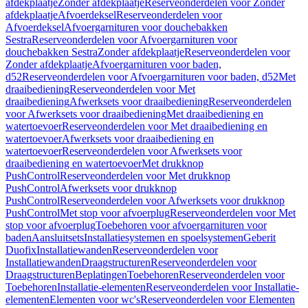
afdekplaatje
Zonder afdekplaatje
Reserveonderdelen voor Zonder
afdekplaatje
Afvoerdeksel
Reserveonderdelen voor
Afvoerdeksel
Afvoergarnituren voor douchebakken
Sestra
Reserveonderdelen voor Afvoergarnituren voor
douchebakken Sestra
Zonder afdekplaatje
Reserveonderdelen voor
Zonder afdekplaatje
Afvoergarnituren voor baden,
d52
Reserveonderdelen voor Afvoergarnituren voor baden, d52
Met
draaibediening
Reserveonderdelen voor Met
draaibediening
Afwerksets voor draaibediening
Reserveonderdelen
voor Afwerksets voor draaibediening
Met draaibediening en
watertoevoer
Reserveonderdelen voor Met draaibediening en
watertoevoer
Afwerksets voor draaibediening en
watertoevoer
Reserveonderdelen voor Afwerksets voor
draaibediening en watertoevoer
Met drukknop
PushControl
Reserveonderdelen voor Met drukknop
PushControl
Afwerksets voor drukknop
PushControl
Reserveonderdelen voor Afwerksets voor drukknop
PushControl
Met stop voor afvoerplug
Reserveonderdelen voor Met
stop voor afvoerplug
Toebehoren voor afvoergarnituren voor
baden
Aansluitsets
Installatiesystemen en spoelsystemen
Geberit
Duofix
Installatiewanden
Reserveonderdelen voor
Installatiewanden
Draagstructuren
Reserveonderdelen voor
Draagstructuren
Beplatingen
Toebehoren
Reserveonderdelen voor
Toebehoren
Installatie-elementen
Reserveonderdelen voor Installatie-
elementen
Elementen voor wc's
Reserveonderdelen voor Elementen