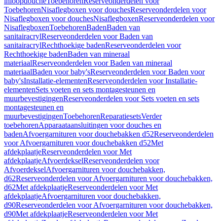
inloopdouche
Toebehoren
Reserveonderdelen voor
Toebehoren
Nisaflegboxen voor douches
Reserveonderdelen voor
Nisaflegboxen voor douches
Nisaflegboxen
Reserveonderdelen voor
Nisaflegboxen
Toebehoren
Baden
Baden van
sanitairacryl
Reserveonderdelen voor Baden van
sanitairacryl
Rechthoekige baden
Reserveonderdelen voor
Rechthoekige baden
Baden van mineraal
materiaal
Reserveonderdelen voor Baden van mineraal
materiaal
Baden voor baby's
Reserveonderdelen voor Baden voor
baby's
Installatie-elementen
Reserveonderdelen voor Installatie-
elementen
Sets voeten en sets montagesteunen en
muurbevestigingen
Reserveonderdelen voor Sets voeten en sets
montagesteunen en
muurbevestigingen
Toebehoren
Reparatiesets
Verder
toebehoren
Apparaataansluitingen voor douches en
baden
Afvoergarnituren voor douchebakken d52
Reserveonderdelen
voor Afvoergarnituren voor douchebakken d52
Met
afdekplaatje
Reserveonderdelen voor Met
afdekplaatje
Afvoerdeksel
Reserveonderdelen voor
Afvoerdeksel
Afvoergarnituren voor douchebakken,
d62
Reserveonderdelen voor Afvoergarnituren voor douchebakken,
d62
Met afdekplaatje
Reserveonderdelen voor Met
afdekplaatje
Afvoergarnituren voor douchebakken,
d90
Reserveonderdelen voor Afvoergarnituren voor douchebakken,
d90
Met afdekplaatje
Reserveonderdelen voor Met