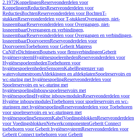
2.1972
Koppelingen
Reserveonderdelen voor
Koppelingen
Reducties
Reserveonderdelen voor
Reducties
Bochten
Reserveonderdelen voor Bochten
T-
stukken
Reserveonderdelen voor T-stukken
Overgangen, niet-
losneembaar
Reserveonderdelen voor Overgangen, niet-
losneembaar
Overgangen en verbindingen,
losneembaar
Reserveonderdelen voor Overgangen en verbindingen,
losneembaar
Doorvoeren
Reserveonderdelen voor
Doorvoeren
Toebehoren voor Geberit Mapress
CuNiFe
Dichtingen
Boutsets voor flensverbindingen
Geberit
hygiënesysteem
Hygiënespoeleenheden
Reserveonderdelen voor
Hygiënespoeleenheden
Toebehoren voor
hygiënespoeleenheden
Sensoren
Kabel
Begrenzer van
watervolumestroom
Afdekkingen en afdekplaten
Spoelreservoirs en
wc-sturing met hygiënespoeling
Reserveonderdelen voor
Spoelreservoirs en wc-sturing met
hygiënespoeling
Inbouwspoelreservoirs met
hygiënespoeling
Hygiëne inbouwmodules
Reserveonderdelen voor
Hygiëne inbouwmodules
Toebehoren voor spoelreservoirs en wc-
sturingen met hygiënespoeling
Reserveonderdelen voor Toebehoren
voor spoelreservoirs en wc-sturingen met
hygiënespoeling
Sensoren
Kabel
Voedingsblokken
Reserveonderdelen
voor Voedingsblokken
Netwerkcomponenten
Geberit Connect
toebehoren voor Geberit hygiënesysteem
Reserveonderdelen voor
Geberit Connect toebehoren voor Geberit