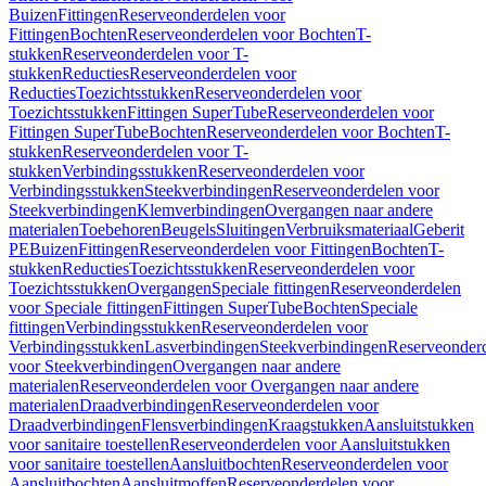
Buizen
Fittingen
Reserveonderdelen voor
Fittingen
Bochten
Reserveonderdelen voor Bochten
T-
stukken
Reserveonderdelen voor T-
stukken
Reducties
Reserveonderdelen voor
Reducties
Toezichtsstukken
Reserveonderdelen voor
Toezichtsstukken
Fittingen SuperTube
Reserveonderdelen voor
Fittingen SuperTube
Bochten
Reserveonderdelen voor Bochten
T-
stukken
Reserveonderdelen voor T-
stukken
Verbindingsstukken
Reserveonderdelen voor
Verbindingsstukken
Steekverbindingen
Reserveonderdelen voor
Steekverbindingen
Klemverbindingen
Overgangen naar andere
materialen
Toebehoren
Beugels
Sluitingen
Verbruiksmateriaal
Geberit
PE
Buizen
Fittingen
Reserveonderdelen voor Fittingen
Bochten
T-
stukken
Reducties
Toezichtsstukken
Reserveonderdelen voor
Toezichtsstukken
Overgangen
Speciale fittingen
Reserveonderdelen
voor Speciale fittingen
Fittingen SuperTube
Bochten
Speciale
fittingen
Verbindingsstukken
Reserveonderdelen voor
Verbindingsstukken
Lasverbindingen
Steekverbindingen
Reserveonder
voor Steekverbindingen
Overgangen naar andere
materialen
Reserveonderdelen voor Overgangen naar andere
materialen
Draadverbindingen
Reserveonderdelen voor
Draadverbindingen
Flensverbindingen
Kraagstukken
Aansluitstukken
voor sanitaire toestellen
Reserveonderdelen voor Aansluitstukken
voor sanitaire toestellen
Aansluitbochten
Reserveonderdelen voor
Aansluitbochten
Aansluitmoffen
Reserveonderdelen voor