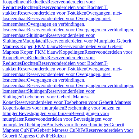
Koppelingen
Reducties
Reserveonderdelen voor
Reducties
Bochten
Reserveonderdelen voor Bochten
T-
stukken
Reserveonderdelen voor T-stukken
Overgangen, niet-
losneembaar
Reserveonderdelen voor Overgangen, niet-
losneembaar
Overgangen en verbindingen,
losneembaar
Reserveonderdelen voor Overgangen en verbindingen,
losneembaar
Sluitingen
Reserveonderdelen voor
Sluitingen
Muurplaten
Reserveonderdelen voor Muurplaten
Geberit
Mapress Koper, FKM blauw
Reserveonderdelen voor Geberit
Mapress Koper, FKM blauw
Koppelingen
Reserveonderdelen voor
Koppelingen
Reducties
Reserveonderdelen voor
Reducties
Bochten
Reserveonderdelen voor Bochten
T-
stukken
Reserveonderdelen voor T-stukken
Overgangen, niet-
losneembaar
Reserveonderdelen voor Overgangen, niet-
losneembaar
Overgangen en verbindingen,
losneembaar
Reserveonderdelen voor Overgangen en verbindingen,
losneembaar
Sluitingen
Reserveonderdelen voor
Sluitingen
Toebehoren voor Geberit Mapress
Koper
Reserveonderdelen voor Toebehoren voor Geberit Mapress
Koper
Isolaties voor muurplaten
Bescherming voor buizen en
fittingen
Bevestigingen voor buizen
Bevestigingen voor
muurplaten
Reserveonderdelen voor Bevestigingen voor
muurplaten
Dichtingen
Boutsets voor flensverbindingen
Geberit
Mapress CuNiFe
Geberit Mapress CuNiFe
Reserveonderdelen voor
Geberit Mapress CuNiFe
Buizen