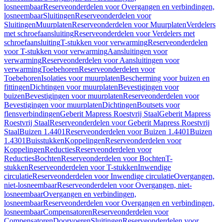
losneembaar
Reserveonderdelen voor Overgangen en verbindingen,
losneembaar
Sluitingen
Reserveonderdelen voor
Sluitingen
Muurplaten
Reserveonderdelen voor Muurplaten
Verdelers
met schroefaansluiting
Reserveonderdelen voor Verdelers met
schroefaansluiting
T-stukken voor verwarming
Reserveonderdelen
voor T-stukken voor verwarming
Aansluitingen voor
verwarming
Reserveonderdelen voor Aansluitingen voor
verwarming
Toebehoren
Reserveonderdelen voor
Toebehoren
Isolaties voor muurplaten
Bescherming voor buizen en
fittingen
Dichtingen voor muurplaten
Bevestigingen voor
buizen
Bevestigingen voor muurplaten
Reserveonderdelen voor
Bevestigingen voor muurplaten
Dichtingen
Boutsets voor
flensverbindingen
Geberit Mapress Roestvrij Staal
Geberit Mapress
Roestvrij Staal
Reserveonderdelen voor Geberit Mapress Roestvrij
Staal
Buizen 1.4401
Reserveonderdelen voor Buizen 1.4401
Buizen
1.4301
Buisstukken
Koppelingen
Reserveonderdelen voor
Koppelingen
Reducties
Reserveonderdelen voor
Reducties
Bochten
Reserveonderdelen voor Bochten
T-
stukken
Reserveonderdelen voor T-stukken
Inwendige
circulatie
Reserveonderdelen voor Inwendige circulatie
Overgangen,
niet-losneembaar
Reserveonderdelen voor Overgangen, niet-
losneembaar
Overgangen en verbindingen,
losneembaar
Reserveonderdelen voor Overgangen en verbindingen,
losneembaar
Compensatoren
Reserveonderdelen voor
Compensatoren
Doorvoeren
Sluitingen
Reserveonderdelen voor