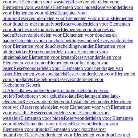
voor wc's
Elementen voor wastafels
Reserveonderdelen voor
Elementen voor wastafels
Elementen voor bidets
Reserveonderdelen
voor Elementen voor bidets
Elementen voor
urinoirs
Reserveonderdelen voor Elementen voor urinoirs
Elementen
voor douches met muurafvoer
Reserveonderdelen voor Elementen
voor douches met muurafvoer
Elementen voor douches en
baden
Reserveonderdelen voor Elementen voor douches en
baden
Elementen voor douchescheidingswanden
Reserveonderdelen
voor Elementen voor douchescheidingswanden
Elementen voor
uitgietbakken
Reserveonderdelen voor Elementen voor
uitgietbakken
Elementen voor kranen
Reserveonderdelen voor
Elementen voor kranen
Elementen voor het dragen van
lasten
Reserveonderdelen voor Elementen voor het dragen van
lasten
Elementen voor spoeltafels
Reserveonderdelen voor Elementen
voor spoeltafels
Toebehoren
Reserveonderdelen voor
Toebehoren
Geberit
GIS
Installatiewanden
Draagstructuren
Toebehoren voor
prefab
Toebehoren voor geluidsisolatie
Beplatingen
Installatie-
elementen
Reserveonderdelen voor Installatie-elementen
Elementen
voor wc's
Reserveonderdelen voor Elementen voor wc's
Elementen
voor wastafels
Reserveonderdelen voor Elementen voor
wastafels
Elementen voor bidets
Reserveonderdelen voor Elementen
voor bidets
Elementen voor urinoirs
Reserveonderdelen voor
Elementen voor urinoirs
Elementen voor douches met
muurafvoer
Reserveonderdelen voor Elementen voor douches met