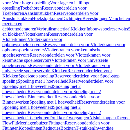
voor Voor hoge opstelling
Voor lage en halfhoge
opstelling
Toebehoren
Reserveonderdelen voor
Toebehoren
Aansluitstukken
Reserveonderdelen voor
Aansluitstukken
Hoekstopkranen
Dichtingen
Bevestigingen
Manchetten
rozetten en
debietmoderatoren
Verbruiksmateriaal
Klokken
Inbouwspoelreservoirs
en klokken
Vlotterkranen
Reserveonderdelen voor
Vlotterkranen
Vlotterkranen voor
opbouwspoelreservoirs
Reserveonderdelen voor Vlotterkranen voor
opbouwspoelreservoirs
Vlotterkranen voor keramische
spoelreservoirs
Reserveonderdelen voor Vlotterkranen voor
keramische spoelreservoirs
Vlotterkranen voor universeele
spoelreservoirs
Reserveonderdelen voor Vlotterkranen voor
universeele spoelreservoirs
Klokken
Reserveonderdelen voor
Klokken
Spoel-stop spoeling
Reserveonderdelen voor Spoel-stop
spoeling
Spoeling met 1 hoeveelheid
Reserveonderdelen voor
Spoeling met 1 hoeveelheid
Spoeling met 2
hoeveelheden
Reserveonderdelen voor Spoeling met 2
hoeveelheden
Binnenwerken
Reserveonderdelen voor
Binnenwerken
Spoeling met 1 hoeveelheid
Reserveonderdelen voor
Spoeling met 1 hoeveelheid
Spoeling met 2
hoeveelheden
Reserveonderdelen voor Spoeling met 2
hoeveelheden
Toebehoren
Drukkers
Overgangen
Afsluitstoppen
Toevoe
FlowFit
Meerlagenbuizen
Fittingen
Reserveonderdelen voor
Fittingen
Koppelingen
Reducties
Bochten
T-stukken
Inwendige