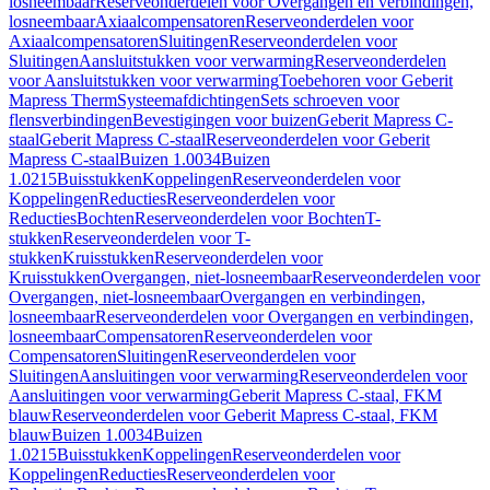
losneembaar
Reserveonderdelen voor Overgangen en verbindingen,
losneembaar
Axiaalcompensatoren
Reserveonderdelen voor
Axiaalcompensatoren
Sluitingen
Reserveonderdelen voor
Sluitingen
Aansluitstukken voor verwarming
Reserveonderdelen
voor Aansluitstukken voor verwarming
Toebehoren voor Geberit
Mapress Therm
Systeemafdichtingen
Sets schroeven voor
flensverbindingen
Bevestigingen voor buizen
Geberit Mapress C-
staal
Geberit Mapress C-staal
Reserveonderdelen voor Geberit
Mapress C-staal
Buizen 1.0034
Buizen
1.0215
Buisstukken
Koppelingen
Reserveonderdelen voor
Koppelingen
Reducties
Reserveonderdelen voor
Reducties
Bochten
Reserveonderdelen voor Bochten
T-
stukken
Reserveonderdelen voor T-
stukken
Kruisstukken
Reserveonderdelen voor
Kruisstukken
Overgangen, niet-losneembaar
Reserveonderdelen voor
Overgangen, niet-losneembaar
Overgangen en verbindingen,
losneembaar
Reserveonderdelen voor Overgangen en verbindingen,
losneembaar
Compensatoren
Reserveonderdelen voor
Compensatoren
Sluitingen
Reserveonderdelen voor
Sluitingen
Aansluitingen voor verwarming
Reserveonderdelen voor
Aansluitingen voor verwarming
Geberit Mapress C-staal, FKM
blauw
Reserveonderdelen voor Geberit Mapress C-staal, FKM
blauw
Buizen 1.0034
Buizen
1.0215
Buisstukken
Koppelingen
Reserveonderdelen voor
Koppelingen
Reducties
Reserveonderdelen voor