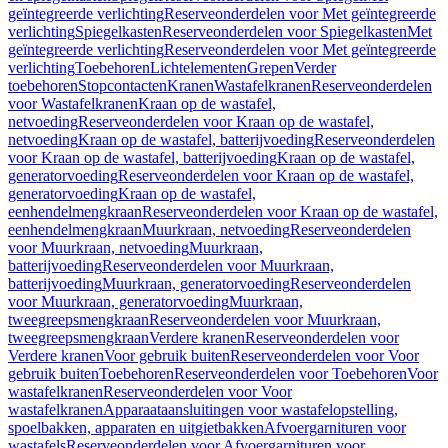
geïntegreerde verlichting
Reserveonderdelen voor Met geïntegreerde
verlichting
Spiegelkasten
Reserveonderdelen voor Spiegelkasten
Met
geïntegreerde verlichting
Reserveonderdelen voor Met geïntegreerde
verlichting
Toebehoren
Lichtelementen
Grepen
Verder
toebehoren
Stopcontacten
Kranen
Wastafelkranen
Reserveonderdelen
voor Wastafelkranen
Kraan op de wastafel,
netvoeding
Reserveonderdelen voor Kraan op de wastafel,
netvoeding
Kraan op de wastafel, batterijvoeding
Reserveonderdelen
voor Kraan op de wastafel, batterijvoeding
Kraan op de wastafel,
generatorvoeding
Reserveonderdelen voor Kraan op de wastafel,
generatorvoeding
Kraan op de wastafel,
eenhendelmengkraan
Reserveonderdelen voor Kraan op de wastafel,
eenhendelmengkraan
Muurkraan, netvoeding
Reserveonderdelen
voor Muurkraan, netvoeding
Muurkraan,
batterijvoeding
Reserveonderdelen voor Muurkraan,
batterijvoeding
Muurkraan, generatorvoeding
Reserveonderdelen
voor Muurkraan, generatorvoeding
Muurkraan,
tweegreepsmengkraan
Reserveonderdelen voor Muurkraan,
tweegreepsmengkraan
Verdere kranen
Reserveonderdelen voor
Verdere kranen
Voor gebruik buiten
Reserveonderdelen voor Voor
gebruik buiten
Toebehoren
Reserveonderdelen voor Toebehoren
Voor
wastafelkranen
Reserveonderdelen voor Voor
wastafelkranen
Apparaataansluitingen voor wastafelopstelling,
spoelbakken, apparaten en uitgietbakken
Afvoergarnituren voor
wastafels
Reserveonderdelen voor Afvoergarnituren voor