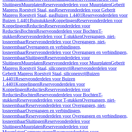
Sluitingen
Muurplaten
Reserveonderdelen voor Muurplaten
Geberit
Mapress Roestvrij Staal, gas
Reserveonderdelen voor Geberit
Mapress Roestvrij Staal, gas
Buizen 1.4401
Reserveonderdelen voor
Buizen 1.4401
Buisstukken
Koppelingen
Reserveonderdelen voor
Koppelingen
Reducties
Reserveonderdelen voor
Reducties
Bochten
Reserveonderdelen voor Bochten
T-
stukken
Reserveonderdelen voor T-stukken
Overgangen, niet-
losneembaar
Reserveonderdelen voor Overgangen, niet-
losneembaar
Overgangen en verbindingen,
losneembaar
Reserveonderdelen voor Overgangen en verbindingen,
losneembaar
Sluitingen
Reserveonderdelen voor
Sluitingen
Muurplaten
Reserveonderdelen voor Muurplaten
Geberit
Mapress Roestvrij Staal, siliconenvrij
Reserveonderdelen voor
Geberit Mapress Roestvrij Staal, siliconenvrij
Buizen
1.4401
Reserveonderdelen voor Buizen
1.4401
Koppelingen
Reserveonderdelen voor
Koppelingen
Reducties
Reserveonderdelen voor
Reducties
Bochten
Reserveonderdelen voor Bochten
T-
stukken
Reserveonderdelen voor T-stukken
Overgangen, niet-
losneembaar
Reserveonderdelen voor Overgangen, niet-
losneembaar
Overgangen en verbindingen,
losneembaar
Reserveonderdelen voor Overgangen en verbindingen,
losneembaar
Sluitingen
Reserveonderdelen voor
Sluitingen
Muurplaten
Reserveonderdelen voor
Muurplaten
Compensatoren
Reserveonderdelen voor