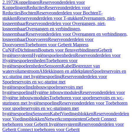
2.1972
Koppelingen
Reserveonderdelen voor
Koppelingen
Reducties
Reserveonderdelen voor
Reducties
Bochten
Reserveonderdelen voor Bochten
T-
stukken
Reserveonderdelen voor T-stukken
Overgangen, niet-
losneembaar
Reserveonderdelen voor Overgangen, niet-
losneembaar
Overgangen en verbindingen,
losneembaar
Reserveonderdelen voor Overgangen en verbindingen,
losneembaar
Doorvoeren
Reserveonderdelen voor
Doorvoeren
Toebehoren voor Geberit Mapress
CuNiFe
Dichtingen
Boutsets voor flensverbindingen
Geberit
hygiënesysteem
Hygiënespoeleenheden
Reserveonderdelen voor
Hygiënespoeleenheden
Toebehoren voor
hygiënespoeleenheden
Sensoren
Kabel
Begrenzer van
watervolumestroom
Afdekkingen en afdekplaten
Spoelreservoirs en
wc-sturing met hygiënespoeling
Reserveonderdelen voor
Spoelreservoirs en wc-sturing met
hygiënespoeling
Inbouwspoelreservoirs met
hygiënespoeling
Hygiëne inbouwmodules
Reserveonderdelen voor
Hygiëne inbouwmodules
Toebehoren voor spoelreservoirs en wc-
sturingen met hygiënespoeling
Reserveonderdelen voor Toebehoren
voor spoelreservoirs en wc-sturingen met
hygiënespoeling
Sensoren
Kabel
Voedingsblokken
Reserveonderdelen
voor Voedingsblokken
Netwerkcomponenten
Geberit Connect
toebehoren voor Geberit hygiënesysteem
Reserveonderdelen voor
Geberit Connect toebehoren voor Geberit