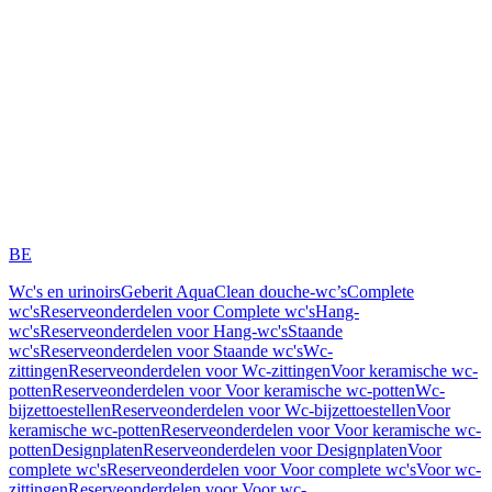
BE
Wc's en urinoirs
Geberit AquaClean douche-wc’s
Complete
wc's
Reserveonderdelen voor Complete wc's
Hang-
wc's
Reserveonderdelen voor Hang-wc's
Staande
wc's
Reserveonderdelen voor Staande wc's
Wc-
zittingen
Reserveonderdelen voor Wc-zittingen
Voor keramische wc-
potten
Reserveonderdelen voor Voor keramische wc-potten
Wc-
bijzettoestellen
Reserveonderdelen voor Wc-bijzettoestellen
Voor
keramische wc-potten
Reserveonderdelen voor Voor keramische wc-
potten
Designplaten
Reserveonderdelen voor Designplaten
Voor
complete wc's
Reserveonderdelen voor Voor complete wc's
Voor wc-
zittingen
Reserveonderdelen voor Voor wc-