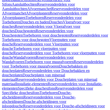
Sifons
Aansluitbochten
Reserveonderdelen voor
Aansluitbochten
Afvoermanchet
Reserveonderdelen voor
Afvoermanchet
Afvoerpluggen
Reserveonderdelen voor
Afvoerpluggen
Toebehoren
Reserveonderdelen voor
Toebehoren
Douches en baden
Douches
Vloerafvoer voor
douches
Reserveonderdelen voor Vloerafvoer voor
douches
Douchegoten
Reserveonderdelen voor
Douchegoten
Toebehoren voor douchegoten
Reserveonderdelen voor
Toebehoren voor douchegoten
Vloerputten voor
douche
Reserveonderdelen voor Vloerputten voor
douche
Toebehoren voor vloerputten voor
douche
Reserveonderdelen voor Toebehoren voor vloerputten voor
douche
Wandafvoeren
Reserveonderdelen voor
Wandafvoeren
Toebehoren voor muurafvoeren
Reserveonderdelen
voor Toebehoren voor muurafvoeren
Douchebakken en
doucheplaten
Reserveonderdelen voor Douchebakken en
doucheplaten
Doucheplaten van mineraal
materiaal
Reserveonderdelen voor Doucheplaten van mineraal
materiaal
Installatie-elementen
Reserveonderdelen voor Installatie-
elementen
Specifieke douchesifons
Reserveonderdelen voor
Specifieke douchesifons
Toebehoren
Douche-
afscheidingen
Reserveonderdelen voor Douche-
afscheidingen
Douche-afscheidingen voor
inloopdouche
Reserveonderdelen voor Douche-afscheidingen voor