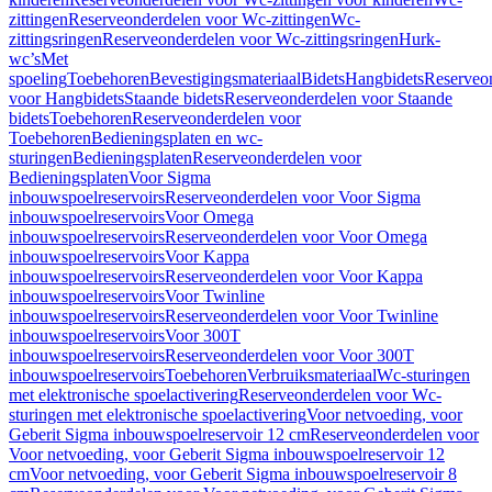
zittingen
Reserveonderdelen voor Wc-zittingen
Wc-
zittingsringen
Reserveonderdelen voor Wc-zittingsringen
Hurk-
wc’s
Met
spoeling
Toebehoren
Bevestigingsmateriaal
Bidets
Hangbidets
Reserveo
voor Hangbidets
Staande bidets
Reserveonderdelen voor Staande
bidets
Toebehoren
Reserveonderdelen voor
Toebehoren
Bedieningsplaten en wc-
sturingen
Bedieningsplaten
Reserveonderdelen voor
Bedieningsplaten
Voor Sigma
inbouwspoelreservoirs
Reserveonderdelen voor Voor Sigma
inbouwspoelreservoirs
Voor Omega
inbouwspoelreservoirs
Reserveonderdelen voor Voor Omega
inbouwspoelreservoirs
Voor Kappa
inbouwspoelreservoirs
Reserveonderdelen voor Voor Kappa
inbouwspoelreservoirs
Voor Twinline
inbouwspoelreservoirs
Reserveonderdelen voor Voor Twinline
inbouwspoelreservoirs
Voor 300T
inbouwspoelreservoirs
Reserveonderdelen voor Voor 300T
inbouwspoelreservoirs
Toebehoren
Verbruiksmateriaal
Wc-sturingen
met elektronische spoelactivering
Reserveonderdelen voor Wc-
sturingen met elektronische spoelactivering
Voor netvoeding, voor
Geberit Sigma inbouwspoelreservoir 12 cm
Reserveonderdelen voor
Voor netvoeding, voor Geberit Sigma inbouwspoelreservoir 12
cm
Voor netvoeding, voor Geberit Sigma inbouwspoelreservoir 8