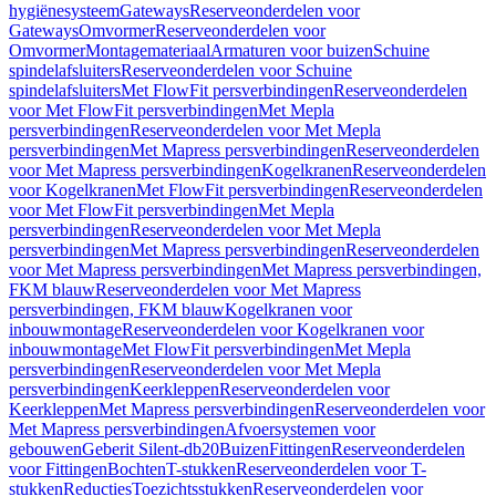
hygiënesysteem
Gateways
Reserveonderdelen voor
Gateways
Omvormer
Reserveonderdelen voor
Omvormer
Montagemateriaal
Armaturen voor buizen
Schuine
spindelafsluiters
Reserveonderdelen voor Schuine
spindelafsluiters
Met FlowFit persverbindingen
Reserveonderdelen
voor Met FlowFit persverbindingen
Met Mepla
persverbindingen
Reserveonderdelen voor Met Mepla
persverbindingen
Met Mapress persverbindingen
Reserveonderdelen
voor Met Mapress persverbindingen
Kogelkranen
Reserveonderdelen
voor Kogelkranen
Met FlowFit persverbindingen
Reserveonderdelen
voor Met FlowFit persverbindingen
Met Mepla
persverbindingen
Reserveonderdelen voor Met Mepla
persverbindingen
Met Mapress persverbindingen
Reserveonderdelen
voor Met Mapress persverbindingen
Met Mapress persverbindingen,
FKM blauw
Reserveonderdelen voor Met Mapress
persverbindingen, FKM blauw
Kogelkranen voor
inbouwmontage
Reserveonderdelen voor Kogelkranen voor
inbouwmontage
Met FlowFit persverbindingen
Met Mepla
persverbindingen
Reserveonderdelen voor Met Mepla
persverbindingen
Keerkleppen
Reserveonderdelen voor
Keerkleppen
Met Mapress persverbindingen
Reserveonderdelen voor
Met Mapress persverbindingen
Afvoersystemen voor
gebouwen
Geberit Silent-db20
Buizen
Fittingen
Reserveonderdelen
voor Fittingen
Bochten
T-stukken
Reserveonderdelen voor T-
stukken
Reducties
Toezichtsstukken
Reserveonderdelen voor