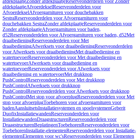
afdekplaatje
Zonder afdekplaatje
Reserveonderdelen voor Zonder
afdekplaatje
Afvoerdeksel
Reserveonderdelen voor
Afvoerdeksel
Afvoergarnituren voor douchebakken
Sestra
Reserveonderdelen voor Afvoergarnituren voor
douchebakken Sestra
Zonder afdekplaatje
Reserveonderdelen voor
Zonder afdekplaatje
Afvoergarnituren voor baden,
d52
Reserveonderdelen voor Afvoergarnituren voor baden, d52
Met
draaibediening
Reserveonderdelen voor Met
draaibediening
Afwerksets voor draaibediening
Reserveonderdelen
voor Afwerksets voor draaibediening
Met draaibediening en
watertoevoer
Reserveonderdelen voor Met draaibediening en
watertoevoer
Afwerksets voor draaibediening en
watertoevoer
Reserveonderdelen voor Afwerksets voor
draaibediening en watertoevoer
Met drukknop
PushControl
Reserveonderdelen voor Met drukknop
PushControl
Afwerksets voor drukknop
PushControl
Reserveonderdelen voor Afwerksets voor drukknop
PushControl
Met stop voor afvoerplug
Reserveonderdelen voor Met
stop voor afvoerplug
Toebehoren voor afvoergarnituren voor
baden
Aansluitsets
Installatiesystemen en spoelsystemen
Geberit
Duofix
Installatiewanden
Reserveonderdelen voor
Installatiewanden
Draagstructuren
Reserveonderdelen voor
Draagstructuren
Beplatingen
Toebehoren
Reserveonderdelen voor
Toebehoren
Installatie-elementen
Reserveonderdelen voor Installatie-
elementen
Elementen voor wc's
Reserveonderdelen voor Elementen