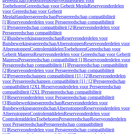
gereedschap
Toebehoren
Reserveonderdelen voor
Toebehoren
Gereedschap voor Geberit Mepla
Reserveonderdelen
voor Gereedschap voor Geberit
Mepla
Handpersgereedschap
Persgereedschap compatibiliteit
[1]
Reserveonderdelen voor Persgereedschap compatibiliteit
[1]
Persgereedschap compatibiliteit [2]
Reserveonderdelen voor
Persgereedschap compatibiliteit
[2]
Buisbewerkingsgereedschap
Reserveonderdelen voor
Buisbewerkingsgereedschap
Afpersstoppen
Reserveonderdelen voor
Afpersstoppen
Controlemiddelen
Toebehoren
Gereedschap voor
Geberit Mapress
Reserveonderdelen voor Gereedschap voor Geberit
Mapress
Persgereedschap compatibiliteit [1]
Reserveonderdelen voor
Persgereedschap compatibiliteit [1]
Persgereedschap compatibiliteit
[2]
Reserveonderdelen voor Persgereedschap compatibiliteit
[2]
Persgereedschappen compatibiliteit [1] / [2]
Reserveonderdelen
voor Persgereedschappen compatibiliteit [1] / [2]
Persgereedschap
compatibiliteit [2XL]
Reserveonderdelen voor Persgereedschap
compatibiliteit [2XL]
Persgereedschap compatibiliteit
[3]
Reserveonderdelen voor Persgereedschap compatibiliteit
[3]
Buisbewerkingsgereedschap
Reserveonderdelen voor
Buisbewerkingsgereedschap
Afpersstoppen
Reserveonderdelen voor
Afpersstoppen
Controlemiddelen
Reserveonderdelen voor
Controlemiddelen
Toebehoren
Persgereedschap
Reserveonderdelen
voor Persgereedschap
Persgereedschap compatibiliteit
[1]
Reserveonderdelen voor Persgereedschap compatibiliteit