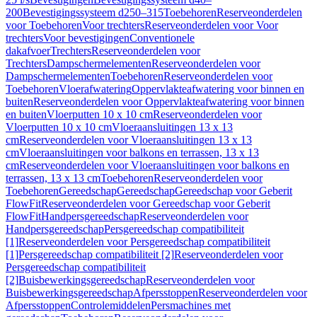
200
Bevestigingssysteem d250–315
Toebehoren
Reserveonderdelen
voor Toebehoren
Voor trechters
Reserveonderdelen voor Voor
trechters
Voor bevestigingen
Conventionele
dakafvoer
Trechters
Reserveonderdelen voor
Trechters
Dampschermelementen
Reserveonderdelen voor
Dampschermelementen
Toebehoren
Reserveonderdelen voor
Toebehoren
Vloerafwatering
Oppervlakteafwatering voor binnen en
buiten
Reserveonderdelen voor Oppervlakteafwatering voor binnen
en buiten
Vloerputten 10 x 10 cm
Reserveonderdelen voor
Vloerputten 10 x 10 cm
Vloeraansluitingen 13 x 13
cm
Reserveonderdelen voor Vloeraansluitingen 13 x 13
cm
Vloeraansluitingen voor balkons en terrassen, 13 x 13
cm
Reserveonderdelen voor Vloeraansluitingen voor balkons en
terrassen, 13 x 13 cm
Toebehoren
Reserveonderdelen voor
Toebehoren
Gereedschap
Gereedschap
Gereedschap voor Geberit
FlowFit
Reserveonderdelen voor Gereedschap voor Geberit
FlowFit
Handpersgereedschap
Reserveonderdelen voor
Handpersgereedschap
Persgereedschap compatibiliteit
[1]
Reserveonderdelen voor Persgereedschap compatibiliteit
[1]
Persgereedschap compatibiliteit [2]
Reserveonderdelen voor
Persgereedschap compatibiliteit
[2]
Buisbewerkingsgereedschap
Reserveonderdelen voor
Buisbewerkingsgereedschap
Afpersstoppen
Reserveonderdelen voor
Afpersstoppen
Controlemiddelen
Persmachines met