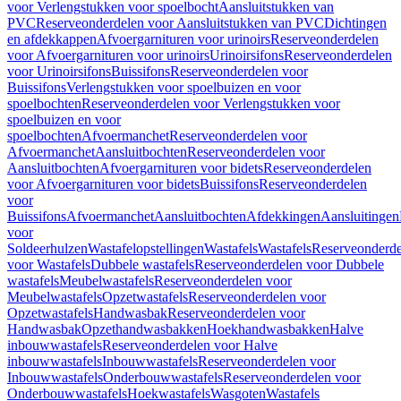
voor Verlengstukken voor spoelbocht
Aansluitstukken van
PVC
Reserveonderdelen voor Aansluitstukken van PVC
Dichtingen
en afdekkappen
Afvoergarnituren voor urinoirs
Reserveonderdelen
voor Afvoergarnituren voor urinoirs
Urinoirsifons
Reserveonderdelen
voor Urinoirsifons
Buissifons
Reserveonderdelen voor
Buissifons
Verlengstukken voor spoelbuizen en voor
spoelbochten
Reserveonderdelen voor Verlengstukken voor
spoelbuizen en voor
spoelbochten
Afvoermanchet
Reserveonderdelen voor
Afvoermanchet
Aansluitbochten
Reserveonderdelen voor
Aansluitbochten
Afvoergarnituren voor bidets
Reserveonderdelen
voor Afvoergarnituren voor bidets
Buissifons
Reserveonderdelen
voor
Buissifons
Afvoermanchet
Aansluitbochten
Afdekkingen
Aansluitingen
voor
Soldeerhulzen
Wastafelopstellingen
Wastafels
Wastafels
Reserveonderde
voor Wastafels
Dubbele wastafels
Reserveonderdelen voor Dubbele
wastafels
Meubelwastafels
Reserveonderdelen voor
Meubelwastafels
Opzetwastafels
Reserveonderdelen voor
Opzetwastafels
Handwasbak
Reserveonderdelen voor
Handwasbak
Opzethandwasbakken
Hoekhandwasbakken
Halve
inbouwwastafels
Reserveonderdelen voor Halve
inbouwwastafels
Inbouwwastafels
Reserveonderdelen voor
Inbouwwastafels
Onderbouwwastafels
Reserveonderdelen voor
Onderbouwwastafels
Hoekwastafels
Wasgoten
Wastafels