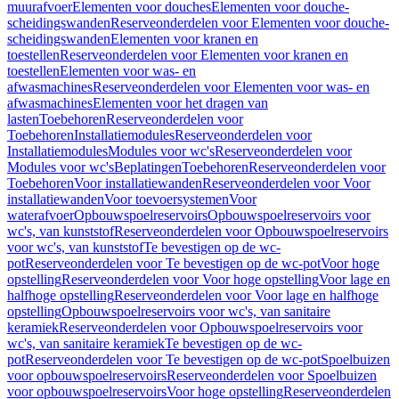
muurafvoer
Elementen voor douches
Elementen voor douche-
scheidingswanden
Reserveonderdelen voor Elementen voor douche-
scheidingswanden
Elementen voor kranen en
toestellen
Reserveonderdelen voor Elementen voor kranen en
toestellen
Elementen voor was- en
afwasmachines
Reserveonderdelen voor Elementen voor was- en
afwasmachines
Elementen voor het dragen van
lasten
Toebehoren
Reserveonderdelen voor
Toebehoren
Installatiemodules
Reserveonderdelen voor
Installatiemodules
Modules voor wc's
Reserveonderdelen voor
Modules voor wc's
Beplatingen
Toebehoren
Reserveonderdelen voor
Toebehoren
Voor installatiewanden
Reserveonderdelen voor Voor
installatiewanden
Voor toevoersystemen
Voor
waterafvoer
Opbouwspoelreservoirs
Opbouwspoelreservoirs voor
wc's, van kunststof
Reserveonderdelen voor Opbouwspoelreservoirs
voor wc's, van kunststof
Te bevestigen op de wc-
pot
Reserveonderdelen voor Te bevestigen op de wc-pot
Voor hoge
opstelling
Reserveonderdelen voor Voor hoge opstelling
Voor lage en
halfhoge opstelling
Reserveonderdelen voor Voor lage en halfhoge
opstelling
Opbouwspoelreservoirs voor wc's, van sanitaire
keramiek
Reserveonderdelen voor Opbouwspoelreservoirs voor
wc's, van sanitaire keramiek
Te bevestigen op de wc-
pot
Reserveonderdelen voor Te bevestigen op de wc-pot
Spoelbuizen
voor opbouwspoelreservoirs
Reserveonderdelen voor Spoelbuizen
voor opbouwspoelreservoirs
Voor hoge opstelling
Reserveonderdelen