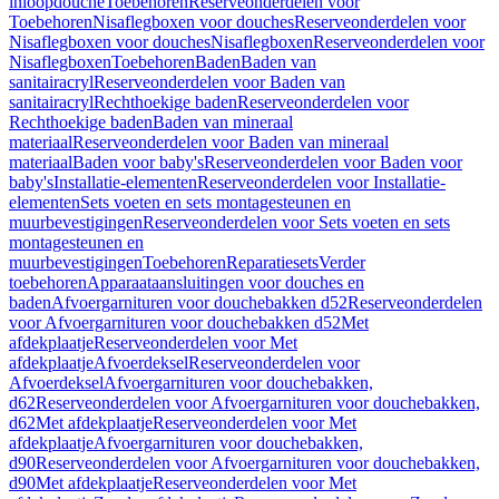
inloopdouche
Toebehoren
Reserveonderdelen voor
Toebehoren
Nisaflegboxen voor douches
Reserveonderdelen voor
Nisaflegboxen voor douches
Nisaflegboxen
Reserveonderdelen voor
Nisaflegboxen
Toebehoren
Baden
Baden van
sanitairacryl
Reserveonderdelen voor Baden van
sanitairacryl
Rechthoekige baden
Reserveonderdelen voor
Rechthoekige baden
Baden van mineraal
materiaal
Reserveonderdelen voor Baden van mineraal
materiaal
Baden voor baby's
Reserveonderdelen voor Baden voor
baby's
Installatie-elementen
Reserveonderdelen voor Installatie-
elementen
Sets voeten en sets montagesteunen en
muurbevestigingen
Reserveonderdelen voor Sets voeten en sets
montagesteunen en
muurbevestigingen
Toebehoren
Reparatiesets
Verder
toebehoren
Apparaataansluitingen voor douches en
baden
Afvoergarnituren voor douchebakken d52
Reserveonderdelen
voor Afvoergarnituren voor douchebakken d52
Met
afdekplaatje
Reserveonderdelen voor Met
afdekplaatje
Afvoerdeksel
Reserveonderdelen voor
Afvoerdeksel
Afvoergarnituren voor douchebakken,
d62
Reserveonderdelen voor Afvoergarnituren voor douchebakken,
d62
Met afdekplaatje
Reserveonderdelen voor Met
afdekplaatje
Afvoergarnituren voor douchebakken,
d90
Reserveonderdelen voor Afvoergarnituren voor douchebakken,
d90
Met afdekplaatje
Reserveonderdelen voor Met