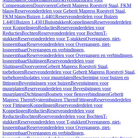
Compensatoren
Doorvoeren
Geberit Mapress Roestvrij Staal, FKM
blauw
Reserveonderdelen voor Geberit Mapress Roestvrij Staal,
FKM blauw
Buizen 1.4401
Reserveonderdelen voor Buizen
1.4401
Buizen 1.4301
Buisstukken
Koppelingen
Reserveonderdelen
voor Koppelingen
Reducties
Reserveonderdelen voor
Reducties
Bochten
Reserveonderdelen voor Bochten
T-
stukken
Reserveonderdelen voor T-stukken
Overgangen, niet-
losneembaar
Reserveonderdelen voor Overgangen, niet-
losneembaar
Overgangen en verbindingen,
losneembaar
Reserveonderdelen voor Overgangen en verbindingen,
losneembaar
Sluitingen
Reserveonderdelen voor
Sluitingen
Doorvoeren
Geberit Mapress Roestvrij Staal,
toebehoren
Reserveonderdelen voor Geberit Mapress Roestvrij Staal,
toebehoren
Isolaties voor muurplaten
Bescherming voor buizen en
fittingen
Bevestigingen voor buizen
Bevestigingen voor
muurplaten
Reserveonderdelen voor Bevestigingen voor
muurplaten
Dichtingen
Boutsets voor flensverbindingen
Geberit
Mapress Therm
Systeembuizen Therm
Fittingen
Reserveonderdelen
voor Fittingen
Koppelingen
Reserveonderdelen voor
Koppelingen
Reducties
Reserveonderdelen voor
Reducties
Bochten
Reserveonderdelen voor Bochten
T-
stukken
Reserveonderdelen voor T-stukken
Overgangen, niet-
losneembaar
Reserveonderdelen voor Overgangen, niet-
losneembaar
Overgangen en verbindingen,