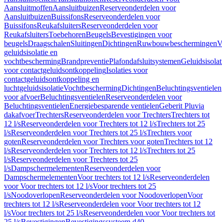
Aansluitmoffen
Aansluitbuizen
Reserveonderdelen voor
Aansluitbuizen
Buissifons
Reserveonderdelen voor
Buissifons
Reukafsluiters
Reserveonderdelen voor
Reukafsluiters
Toebehoren
Beugels
Bevestigingen voor
beugels
Draagschalen
Sluitingen
Dichtingen
Ruwbouwbeschermingen
V
geluidsisolatie en
vochtbescherming
Brandpreventie
Plafondafsluitsystemen
Geluidsisolat
voor contactgeluidsontkoppeling
Isolaties voor
contactgeluidsontkoppeling en
luchtgeluidsisolatie
Vochtbescherming
Dichtingen
Beluchtingsventielen
voor afvoer
Beluchtingsventielen
Reserveonderdelen voor
Beluchtingsventielen
Energiebesparende ventielen
Geberit Pluvia
dakafvoer
Trechters
Reserveonderdelen voor Trechters
Trechters tot
12 l/s
Reserveonderdelen voor Trechters tot 12 l/s
Trechters tot 25
l/s
Reserveonderdelen voor Trechters tot 25 l/s
Trechters voor
goten
Reserveonderdelen voor Trechters voor goten
Trechters tot 12
l/s
Reserveonderdelen voor Trechters tot 12 l/s
Trechters tot 25
l/s
Reserveonderdelen voor Trechters tot 25
l/s
Dampschermelementen
Reserveonderdelen voor
Dampschermelementen
Voor trechters tot 12 l/s
Reserveonderdelen
voor Voor trechters tot 12 l/s
Voor trechters tot 25
l/s
Noodoverlopen
Reserveonderdelen voor Noodoverlopen
Voor
trechters tot 12 l/s
Reserveonderdelen voor Voor trechters tot 12
l/s
Voor trechters tot 25 l/s
Reserveonderdelen voor Voor trechters tot
25 l/s
Bevestigingen
Bevestigingssysteem d40–