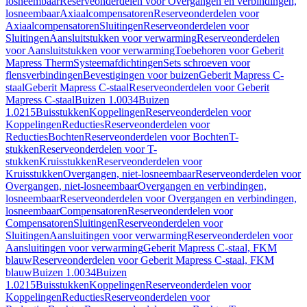
losneembaar
Reserveonderdelen voor Overgangen en verbindingen,
losneembaar
Axiaalcompensatoren
Reserveonderdelen voor
Axiaalcompensatoren
Sluitingen
Reserveonderdelen voor
Sluitingen
Aansluitstukken voor verwarming
Reserveonderdelen
voor Aansluitstukken voor verwarming
Toebehoren voor Geberit
Mapress Therm
Systeemafdichtingen
Sets schroeven voor
flensverbindingen
Bevestigingen voor buizen
Geberit Mapress C-
staal
Geberit Mapress C-staal
Reserveonderdelen voor Geberit
Mapress C-staal
Buizen 1.0034
Buizen
1.0215
Buisstukken
Koppelingen
Reserveonderdelen voor
Koppelingen
Reducties
Reserveonderdelen voor
Reducties
Bochten
Reserveonderdelen voor Bochten
T-
stukken
Reserveonderdelen voor T-
stukken
Kruisstukken
Reserveonderdelen voor
Kruisstukken
Overgangen, niet-losneembaar
Reserveonderdelen voor
Overgangen, niet-losneembaar
Overgangen en verbindingen,
losneembaar
Reserveonderdelen voor Overgangen en verbindingen,
losneembaar
Compensatoren
Reserveonderdelen voor
Compensatoren
Sluitingen
Reserveonderdelen voor
Sluitingen
Aansluitingen voor verwarming
Reserveonderdelen voor
Aansluitingen voor verwarming
Geberit Mapress C-staal, FKM
blauw
Reserveonderdelen voor Geberit Mapress C-staal, FKM
blauw
Buizen 1.0034
Buizen
1.0215
Buisstukken
Koppelingen
Reserveonderdelen voor
Koppelingen
Reducties
Reserveonderdelen voor