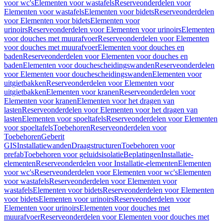
voor wc's
Elementen voor wastafels
Reserveonderdelen voor
Elementen voor wastafels
Elementen voor bidets
Reserveonderdelen
voor Elementen voor bidets
Elementen voor
urinoirs
Reserveonderdelen voor Elementen voor urinoirs
Elementen
voor douches met muurafvoer
Reserveonderdelen voor Elementen
voor douches met muurafvoer
Elementen voor douches en
baden
Reserveonderdelen voor Elementen voor douches en
baden
Elementen voor douchescheidingswanden
Reserveonderdelen
voor Elementen voor douchescheidingswanden
Elementen voor
uitgietbakken
Reserveonderdelen voor Elementen voor
uitgietbakken
Elementen voor kranen
Reserveonderdelen voor
Elementen voor kranen
Elementen voor het dragen van
lasten
Reserveonderdelen voor Elementen voor het dragen van
lasten
Elementen voor spoeltafels
Reserveonderdelen voor Elementen
voor spoeltafels
Toebehoren
Reserveonderdelen voor
Toebehoren
Geberit
GIS
Installatiewanden
Draagstructuren
Toebehoren voor
prefab
Toebehoren voor geluidsisolatie
Beplatingen
Installatie-
elementen
Reserveonderdelen voor Installatie-elementen
Elementen
voor wc's
Reserveonderdelen voor Elementen voor wc's
Elementen
voor wastafels
Reserveonderdelen voor Elementen voor
wastafels
Elementen voor bidets
Reserveonderdelen voor Elementen
voor bidets
Elementen voor urinoirs
Reserveonderdelen voor
Elementen voor urinoirs
Elementen voor douches met
muurafvoer
Reserveonderdelen voor Elementen voor douches met