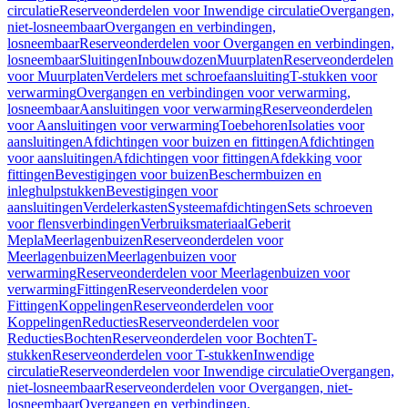
circulatie
Reserveonderdelen voor Inwendige circulatie
Overgangen,
niet-losneembaar
Overgangen en verbindingen,
losneembaar
Reserveonderdelen voor Overgangen en verbindingen,
losneembaar
Sluitingen
Inbouwdozen
Muurplaten
Reserveonderdelen
voor Muurplaten
Verdelers met schroefaansluiting
T-stukken voor
verwarming
Overgangen en verbindingen voor verwarming,
losneembaar
Aansluitingen voor verwarming
Reserveonderdelen
voor Aansluitingen voor verwarming
Toebehoren
Isolaties voor
aansluitingen
Afdichtingen voor buizen en fittingen
Afdichtingen
voor aansluitingen
Afdichtingen voor fittingen
Afdekking voor
fittingen
Bevestigingen voor buizen
Beschermbuizen en
inleghulpstukken
Bevestigingen voor
aansluitingen
Verdelerkasten
Systeemafdichtingen
Sets schroeven
voor flensverbindingen
Verbruiksmateriaal
Geberit
Mepla
Meerlagenbuizen
Reserveonderdelen voor
Meerlagenbuizen
Meerlagenbuizen voor
verwarming
Reserveonderdelen voor Meerlagenbuizen voor
verwarming
Fittingen
Reserveonderdelen voor
Fittingen
Koppelingen
Reserveonderdelen voor
Koppelingen
Reducties
Reserveonderdelen voor
Reducties
Bochten
Reserveonderdelen voor Bochten
T-
stukken
Reserveonderdelen voor T-stukken
Inwendige
circulatie
Reserveonderdelen voor Inwendige circulatie
Overgangen,
niet-losneembaar
Reserveonderdelen voor Overgangen, niet-
losneembaar
Overgangen en verbindingen,