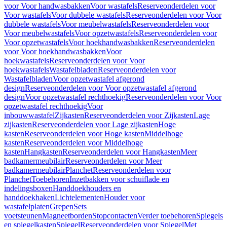
voor Voor handwasbakken
Voor wastafels
Reserveonderdelen voor
Voor wastafels
Voor dubbele wastafels
Reserveonderdelen voor Voor
dubbele wastafels
Voor meubelwastafels
Reserveonderdelen voor
Voor meubelwastafels
Voor opzetwastafels
Reserveonderdelen voor
Voor opzetwastafels
Voor hoekhandwasbakken
Reserveonderdelen
voor Voor hoekhandwasbakken
Voor
hoekwastafels
Reserveonderdelen voor Voor
hoekwastafels
Wastafelbladen
Reserveonderdelen voor
Wastafelbladen
Voor opzetwastafel afgerond
design
Reserveonderdelen voor Voor opzetwastafel afgerond
design
Voor opzetwastafel rechthoekig
Reserveonderdelen voor Voor
opzetwastafel rechthoekig
Voor
inbouwwastafel
Zijkasten
Reserveonderdelen voor Zijkasten
Lage
zijkasten
Reserveonderdelen voor Lage zijkasten
Hoge
kasten
Reserveonderdelen voor Hoge kasten
Middelhoge
kasten
Reserveonderdelen voor Middelhoge
kasten
Hangkasten
Reserveonderdelen voor Hangkasten
Meer
badkamermeubilair
Reserveonderdelen voor Meer
badkamermeubilair
Planchet
Reserveonderdelen voor
Planchet
Toebehoren
Inzetbakken voor schuiflade en
indelingsboxen
Handdoekhouders en
handdoekhaken
Lichtelementen
Houder voor
wastafelplaten
Grepen
Sets
voetsteunen
Magneetborden
Stopcontacten
Verder toebehoren
Spiegels
en spiegelkasten
Spiegel
Reserveonderdelen voor Spiegel
Met