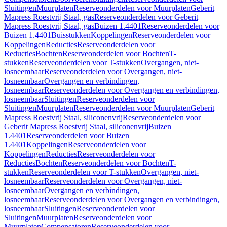
Sluitingen
Muurplaten
Reserveonderdelen voor Muurplaten
Geberit
Mapress Roestvrij Staal, gas
Reserveonderdelen voor Geberit
Mapress Roestvrij Staal, gas
Buizen 1.4401
Reserveonderdelen voor
Buizen 1.4401
Buisstukken
Koppelingen
Reserveonderdelen voor
Koppelingen
Reducties
Reserveonderdelen voor
Reducties
Bochten
Reserveonderdelen voor Bochten
T-
stukken
Reserveonderdelen voor T-stukken
Overgangen, niet-
losneembaar
Reserveonderdelen voor Overgangen, niet-
losneembaar
Overgangen en verbindingen,
losneembaar
Reserveonderdelen voor Overgangen en verbindingen,
losneembaar
Sluitingen
Reserveonderdelen voor
Sluitingen
Muurplaten
Reserveonderdelen voor Muurplaten
Geberit
Mapress Roestvrij Staal, siliconenvrij
Reserveonderdelen voor
Geberit Mapress Roestvrij Staal, siliconenvrij
Buizen
1.4401
Reserveonderdelen voor Buizen
1.4401
Koppelingen
Reserveonderdelen voor
Koppelingen
Reducties
Reserveonderdelen voor
Reducties
Bochten
Reserveonderdelen voor Bochten
T-
stukken
Reserveonderdelen voor T-stukken
Overgangen, niet-
losneembaar
Reserveonderdelen voor Overgangen, niet-
losneembaar
Overgangen en verbindingen,
losneembaar
Reserveonderdelen voor Overgangen en verbindingen,
losneembaar
Sluitingen
Reserveonderdelen voor
Sluitingen
Muurplaten
Reserveonderdelen voor
Muurplaten
Compensatoren
Reserveonderdelen voor