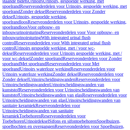
staande bidets
Urinoirs
Urinoirs, gespoelde werking, met
spoelrand
Reserveonderdelen voor Urinoirs, gespoelde werking, met
spoelrand
Zonder deksel
Reserveonderdelen voor Zonder
deksel
Urinoirs, gespoelde werking,
spoelrandloos
Reserveonderdelen voor Urinoirs, gespoelde werking,
spoelrandloos
Voor opbouw- en
inbouwurinoirsturing
Reserveonderdelen voor Voor opbouw- en
inbouwurinoirsturing
With integrated urinal flush
control
Reserveonderdelen voor With integrated urinal flush
control
Urinoirs gespoelde werking, met / voor wc-
deksel
Reserveonderdelen voor Urinoirs gespoelde werking, met /
voor wc-deksel
Zonder spoelrand
Reserveonderdelen voor Zonder
spoelrand
Met spoelrand
Reserveonderdelen voor Met
spoelrand
Urinoirs waterloze werking
Reserveonderdelen voor
Urinoirs waterloze werking
Zonder deksel
Reserveonderdelen voor
Zonder deksel
Urinoirscheidingswanden
Reserveonderdelen voor
Urinoirscheidingswanden
Urinoirscheidingswanden van
kunststof
Reserveonderdelen voor Urinoirscheidingswanden van
kunststof
Urinoirscheidingswanden van glas
Reserveonderdelen voor
Urinoirscheidingswanden van glas
Urinoirscheidingswanden van
sanitaire keramiek
Reserveonderdelen voor
Urinoirscheidingswanden van sanitaire
keramiek
Toebehoren
Reserveonderdelen voor
Toebehoren
Urinoirdeksel
Sifons en sifontoebehoren
Spoelbuizen,
spoelbochten en overgangen
Reserveonderdelen voor Spoelbuizen,