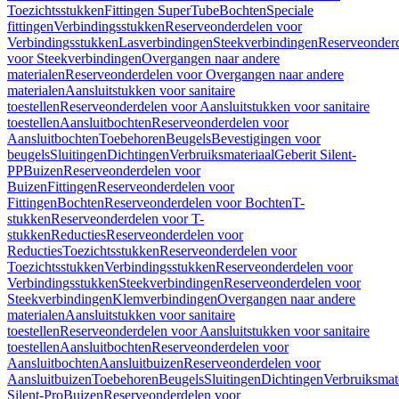
Toezichtsstukken
Fittingen SuperTube
Bochten
Speciale
fittingen
Verbindingsstukken
Reserveonderdelen voor
Verbindingsstukken
Lasverbindingen
Steekverbindingen
Reserveonder
voor Steekverbindingen
Overgangen naar andere
materialen
Reserveonderdelen voor Overgangen naar andere
materialen
Aansluitstukken voor sanitaire
toestellen
Reserveonderdelen voor Aansluitstukken voor sanitaire
toestellen
Aansluitbochten
Reserveonderdelen voor
Aansluitbochten
Toebehoren
Beugels
Bevestigingen voor
beugels
Sluitingen
Dichtingen
Verbruiksmateriaal
Geberit Silent-
PP
Buizen
Reserveonderdelen voor
Buizen
Fittingen
Reserveonderdelen voor
Fittingen
Bochten
Reserveonderdelen voor Bochten
T-
stukken
Reserveonderdelen voor T-
stukken
Reducties
Reserveonderdelen voor
Reducties
Toezichtsstukken
Reserveonderdelen voor
Toezichtsstukken
Verbindingsstukken
Reserveonderdelen voor
Verbindingsstukken
Steekverbindingen
Reserveonderdelen voor
Steekverbindingen
Klemverbindingen
Overgangen naar andere
materialen
Aansluitstukken voor sanitaire
toestellen
Reserveonderdelen voor Aansluitstukken voor sanitaire
toestellen
Aansluitbochten
Reserveonderdelen voor
Aansluitbochten
Aansluitbuizen
Reserveonderdelen voor
Aansluitbuizen
Toebehoren
Beugels
Sluitingen
Dichtingen
Verbruiksmat
Silent-Pro
Buizen
Reserveonderdelen voor