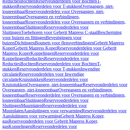
Reducties
Bochten
Reserveonderdelen voor Bochten
T-
stukken
Reserveonderdelen voor T-stukken
Overgangen, niet-
losneembaar
Reserveonderdelen voor Overgangen, niet-
losneembaar
Overgangen en verbindingen,
losneembaar
Reserveonderdelen voor Overgangen en verbindingen,
losneembaar
Sluitingen
Reserveonderdelen voor
Sluitingen
Toebehoren voor Geberit Mapress C-staal
Bescherming
voor buizen en fittingen
Bevestigingen voor
buizen
Dichtingen
Boutsets voor flensverbindingen
Geberit Mapress
Koper
Geberit Mapress Koper
Reserveonderdelen voor Geberit
Mapress Koper
Koppelingen
Reserveonderdelen voor
Koppelingen
Reducties
Reserveonderdelen voor
Reducties
Bochten
Reserveonderdelen voor Bochten
T-
stukken
Reserveonderdelen voor T-stukken
Inwendige
circulatie
Reserveonderdelen voor Inwendige
circulatie
Kruisstukken
Reserveonderdelen voor
Kruisstukken
Overgangen, niet-losneembaar
Reserveonderdelen voor
Overgangen, niet-losneembaar
Overgangen en verbindingen,
losneembaar
Reserveonderdelen voor Overgangen en verbindingen,
losneembaar
Sluitingen
Reserveonderdelen voor
Sluitingen
Muurplaten
Reserveonderdelen voor
Muurplaten
Aansluitingen voor verwarming
Reserveonderdelen voor
Aansluitingen voor verwarming
Geberit Mapress Koper,
gas
Reserveonderdelen voor Geberit Mapress Koper,
gas
Koppelingen
Reserveonderdelen voor