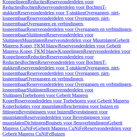
Koppelingen
Reducties
Reserveonderdelen voor
Reducties
Bochten
Reserveonderdelen voor Bochten
T-
stukken
Reserveonderdelen voor T-stukken
Overgangen, niet-
losneembaar
Reserveonderdelen voor Overgangen, niet-
losneembaar
Overgangen en verbindingen,
losneembaar
Reserveonderdelen voor Overgangen en verbindingen,
losneembaar
Sluitingen
Reserveonderdelen voor
Sluitingen
Muurplaten
Reserveonderdelen voor Muurplaten
Geberit
Mapress Koper, FKM blauw
Reserveonderdelen voor Geberit
Mapress Koper, FKM blauw
Koppelingen
Reserveonderdelen voor
Koppelingen
Reducties
Reserveonderdelen voor
Reducties
Bochten
Reserveonderdelen voor Bochten
T-
stukken
Reserveonderdelen voor T-stukken
Overgangen, niet-
losneembaar
Reserveonderdelen voor Overgangen, niet-
losneembaar
Overgangen en verbindingen,
losneembaar
Reserveonderdelen voor Overgangen en verbindingen,
losneembaar
Sluitingen
Reserveonderdelen voor
Sluitingen
Toebehoren voor Geberit Mapress
Koper
Reserveonderdelen voor Toebehoren voor Geberit Mapress
Koper
Isolaties voor muurplaten
Bescherming voor buizen en
fittingen
Bevestigingen voor buizen
Bevestigingen voor
muurplaten
Reserveonderdelen voor Bevestigingen voor
muurplaten
Dichtingen
Boutsets voor flensverbindingen
Geberit
Mapress CuNiFe
Geberit Mapress CuNiFe
Reserveonderdelen voor
Geberit Mapress CuNiFe
Buizen