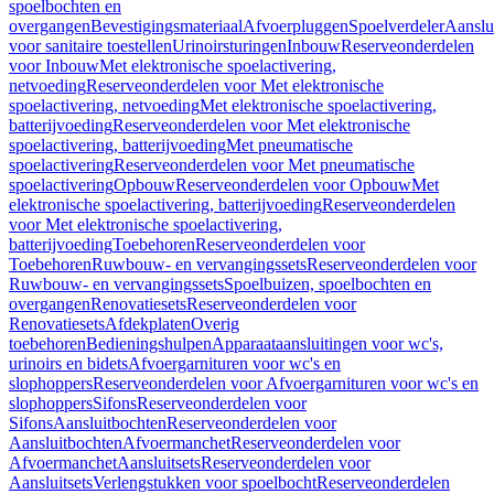
spoelbochten en
overgangen
Bevestigingsmateriaal
Afvoerpluggen
Spoelverdeler
Aanslu
voor sanitaire toestellen
Urinoirsturingen
Inbouw
Reserveonderdelen
voor Inbouw
Met elektronische spoelactivering,
netvoeding
Reserveonderdelen voor Met elektronische
spoelactivering, netvoeding
Met elektronische spoelactivering,
batterijvoeding
Reserveonderdelen voor Met elektronische
spoelactivering, batterijvoeding
Met pneumatische
spoelactivering
Reserveonderdelen voor Met pneumatische
spoelactivering
Opbouw
Reserveonderdelen voor Opbouw
Met
elektronische spoelactivering, batterijvoeding
Reserveonderdelen
voor Met elektronische spoelactivering,
batterijvoeding
Toebehoren
Reserveonderdelen voor
Toebehoren
Ruwbouw- en vervangingssets
Reserveonderdelen voor
Ruwbouw- en vervangingssets
Spoelbuizen, spoelbochten en
overgangen
Renovatiesets
Reserveonderdelen voor
Renovatiesets
Afdekplaten
Overig
toebehoren
Bedieningshulpen
Apparaataansluitingen voor wc's,
urinoirs en bidets
Afvoergarnituren voor wc's en
slophoppers
Reserveonderdelen voor Afvoergarnituren voor wc's en
slophoppers
Sifons
Reserveonderdelen voor
Sifons
Aansluitbochten
Reserveonderdelen voor
Aansluitbochten
Afvoermanchet
Reserveonderdelen voor
Afvoermanchet
Aansluitsets
Reserveonderdelen voor
Aansluitsets
Verlengstukken voor spoelbocht
Reserveonderdelen