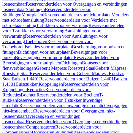
losneembaar
Reserveonderdelen voor Overgangen en verbindingen,
losneembaar
Sluitingen
Reserveonderdelen voor
Sluitingen
Muurplaten
Reserveonderdelen voor Muurplaten
Verdelers
met schroefaansluiting
Reserveonderdelen voor Verdelers met
schroefaansluiting
T-stukken voor verwarming
Reserveonderdelen
voor T-stukken voor verwarming
Aansluitingen voor
verwarming
Reserveonderdelen voor Aansluitingen voor
verwarming
Toebehoren
Reserveonderdelen voor
Toebehoren
Isolaties voor muurplaten
Bescherming voor buizen en
fittingen
Dichtingen voor muurplaten
Bevestigingen voor
buizen
Bevestigingen voor muurplaten
Reserveonderdelen voor
Bevestigingen voor muurplaten
Dichtingen
Boutsets voor
flensverbindingen
Geberit Mapress Roestvrij Staal
Geberit Mapress
Roestvrij Staal
Reserveonderdelen voor Geberit Mapress Roestvrij
Staal
Buizen 1.4401
Reserveonderdelen voor Buizen 1.4401
Buizen
1.4301
Buisstukken
Koppelingen
Reserveonderdelen voor
Koppelingen
Reducties
Reserveonderdelen voor
Reducties
Bochten
Reserveonderdelen voor Bochten
T-
stukken
Reserveonderdelen voor T-stukken
Inwendige
circulatie
Reserveonderdelen voor Inwendige circulatie
Overgangen,
niet-losneembaar
Reserveonderdelen voor Overgangen, niet-
losneembaar
Overgangen en verbindingen,
losneembaar
Reserveonderdelen voor Overgangen en verbindingen,
losneembaar
Compensatoren
Reserveonderdelen voor
Compensatoren
Doorvoeren
Sluitingen
Reserveonderdelen voor