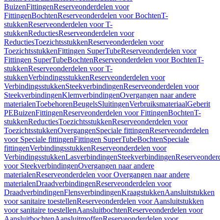
Buizen
Fittingen
Reserveonderdelen voor
Fittingen
Bochten
Reserveonderdelen voor Bochten
T-
stukken
Reserveonderdelen voor T-
stukken
Reducties
Reserveonderdelen voor
Reducties
Toezichtsstukken
Reserveonderdelen voor
Toezichtsstukken
Fittingen SuperTube
Reserveonderdelen voor
Fittingen SuperTube
Bochten
Reserveonderdelen voor Bochten
T-
stukken
Reserveonderdelen voor T-
stukken
Verbindingsstukken
Reserveonderdelen voor
Verbindingsstukken
Steekverbindingen
Reserveonderdelen voor
Steekverbindingen
Klemverbindingen
Overgangen naar andere
materialen
Toebehoren
Beugels
Sluitingen
Verbruiksmateriaal
Geberit
PE
Buizen
Fittingen
Reserveonderdelen voor Fittingen
Bochten
T-
stukken
Reducties
Toezichtsstukken
Reserveonderdelen voor
Toezichtsstukken
Overgangen
Speciale fittingen
Reserveonderdelen
voor Speciale fittingen
Fittingen SuperTube
Bochten
Speciale
fittingen
Verbindingsstukken
Reserveonderdelen voor
Verbindingsstukken
Lasverbindingen
Steekverbindingen
Reserveonder
voor Steekverbindingen
Overgangen naar andere
materialen
Reserveonderdelen voor Overgangen naar andere
materialen
Draadverbindingen
Reserveonderdelen voor
Draadverbindingen
Flensverbindingen
Kraagstukken
Aansluitstukken
voor sanitaire toestellen
Reserveonderdelen voor Aansluitstukken
voor sanitaire toestellen
Aansluitbochten
Reserveonderdelen voor
Aansluitbochten
Aansluitmoffen
Reserveonderdelen voor