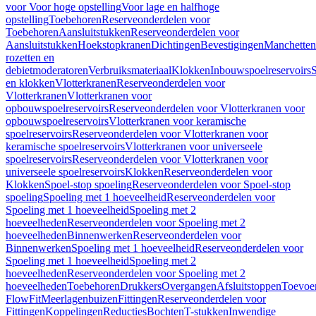
voor Voor hoge opstelling
Voor lage en halfhoge
opstelling
Toebehoren
Reserveonderdelen voor
Toebehoren
Aansluitstukken
Reserveonderdelen voor
Aansluitstukken
Hoekstopkranen
Dichtingen
Bevestigingen
Manchetten
rozetten en
debietmoderatoren
Verbruiksmateriaal
Klokken
Inbouwspoelreservoirs
en klokken
Vlotterkranen
Reserveonderdelen voor
Vlotterkranen
Vlotterkranen voor
opbouwspoelreservoirs
Reserveonderdelen voor Vlotterkranen voor
opbouwspoelreservoirs
Vlotterkranen voor keramische
spoelreservoirs
Reserveonderdelen voor Vlotterkranen voor
keramische spoelreservoirs
Vlotterkranen voor universeele
spoelreservoirs
Reserveonderdelen voor Vlotterkranen voor
universeele spoelreservoirs
Klokken
Reserveonderdelen voor
Klokken
Spoel-stop spoeling
Reserveonderdelen voor Spoel-stop
spoeling
Spoeling met 1 hoeveelheid
Reserveonderdelen voor
Spoeling met 1 hoeveelheid
Spoeling met 2
hoeveelheden
Reserveonderdelen voor Spoeling met 2
hoeveelheden
Binnenwerken
Reserveonderdelen voor
Binnenwerken
Spoeling met 1 hoeveelheid
Reserveonderdelen voor
Spoeling met 1 hoeveelheid
Spoeling met 2
hoeveelheden
Reserveonderdelen voor Spoeling met 2
hoeveelheden
Toebehoren
Drukkers
Overgangen
Afsluitstoppen
Toevoe
FlowFit
Meerlagenbuizen
Fittingen
Reserveonderdelen voor
Fittingen
Koppelingen
Reducties
Bochten
T-stukken
Inwendige