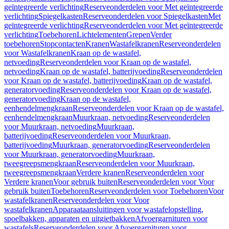
geïntegreerde verlichting
Reserveonderdelen voor Met geïntegreerde
verlichting
Spiegelkasten
Reserveonderdelen voor Spiegelkasten
Met
geïntegreerde verlichting
Reserveonderdelen voor Met geïntegreerde
verlichting
Toebehoren
Lichtelementen
Grepen
Verder
toebehoren
Stopcontacten
Kranen
Wastafelkranen
Reserveonderdelen
voor Wastafelkranen
Kraan op de wastafel,
netvoeding
Reserveonderdelen voor Kraan op de wastafel,
netvoeding
Kraan op de wastafel, batterijvoeding
Reserveonderdelen
voor Kraan op de wastafel, batterijvoeding
Kraan op de wastafel,
generatorvoeding
Reserveonderdelen voor Kraan op de wastafel,
generatorvoeding
Kraan op de wastafel,
eenhendelmengkraan
Reserveonderdelen voor Kraan op de wastafel,
eenhendelmengkraan
Muurkraan, netvoeding
Reserveonderdelen
voor Muurkraan, netvoeding
Muurkraan,
batterijvoeding
Reserveonderdelen voor Muurkraan,
batterijvoeding
Muurkraan, generatorvoeding
Reserveonderdelen
voor Muurkraan, generatorvoeding
Muurkraan,
tweegreepsmengkraan
Reserveonderdelen voor Muurkraan,
tweegreepsmengkraan
Verdere kranen
Reserveonderdelen voor
Verdere kranen
Voor gebruik buiten
Reserveonderdelen voor Voor
gebruik buiten
Toebehoren
Reserveonderdelen voor Toebehoren
Voor
wastafelkranen
Reserveonderdelen voor Voor
wastafelkranen
Apparaataansluitingen voor wastafelopstelling,
spoelbakken, apparaten en uitgietbakken
Afvoergarnituren voor
wastafels
Reserveonderdelen voor Afvoergarnituren voor