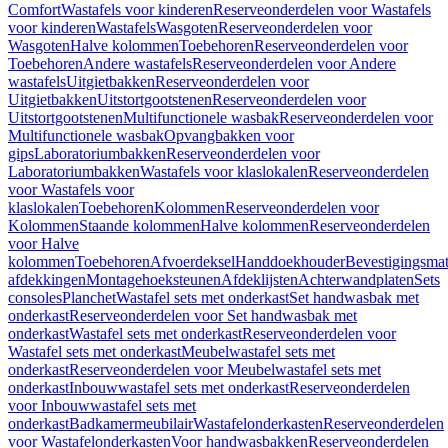
Comfort
Wastafels voor kinderen
Reserveonderdelen voor Wastafels
voor kinderen
Wastafels
Wasgoten
Reserveonderdelen voor
Wasgoten
Halve kolommen
Toebehoren
Reserveonderdelen voor
Toebehoren
Andere wastafels
Reserveonderdelen voor Andere
wastafels
Uitgietbakken
Reserveonderdelen voor
Uitgietbakken
Uitstortgootstenen
Reserveonderdelen voor
Uitstortgootstenen
Multifunctionele wasbak
Reserveonderdelen voor
Multifunctionele wasbak
Opvangbakken voor
gips
Laboratoriumbakken
Reserveonderdelen voor
Laboratoriumbakken
Wastafels voor klaslokalen
Reserveonderdelen
voor Wastafels voor
klaslokalen
Toebehoren
Kolommen
Reserveonderdelen voor
Kolommen
Staande kolommen
Halve kolommen
Reserveonderdelen
voor Halve
kolommen
Toebehoren
Afvoerdeksel
Handdoekhouder
Bevestigingsmat
afdekkingen
Montagehoeksteunen
Afdeklijsten
Achterwandplaten
Sets
consoles
Planchet
Wastafel sets met onderkast
Set handwasbak met
onderkast
Reserveonderdelen voor Set handwasbak met
onderkast
Wastafel sets met onderkast
Reserveonderdelen voor
Wastafel sets met onderkast
Meubelwastafel sets met
onderkast
Reserveonderdelen voor Meubelwastafel sets met
onderkast
Inbouwwastafel sets met onderkast
Reserveonderdelen
voor Inbouwwastafel sets met
onderkast
Badkamermeubilair
Wastafelonderkasten
Reserveonderdelen
voor Wastafelonderkasten
Voor handwasbakken
Reserveonderdelen