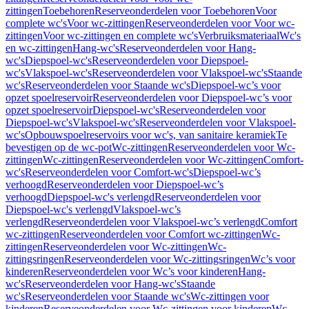
zittingen
Toebehoren
Reserveonderdelen voor Toebehoren
Voor
complete wc's
Voor wc-zittingen
Reserveonderdelen voor Voor wc-
zittingen
Voor wc-zittingen en complete wc's
Verbruiksmateriaal
Wc's
en wc-zittingen
Hang-wc's
Reserveonderdelen voor Hang-
wc's
Diepspoel-wc's
Reserveonderdelen voor Diepspoel-
wc's
Vlakspoel-wc's
Reserveonderdelen voor Vlakspoel-wc's
Staande
wc's
Reserveonderdelen voor Staande wc's
Diepspoel-wc’s voor
opzet spoelreservoir
Reserveonderdelen voor Diepspoel-wc’s voor
opzet spoelreservoir
Diepspoel-wc's
Reserveonderdelen voor
Diepspoel-wc's
Vlakspoel-wc's
Reserveonderdelen voor Vlakspoel-
wc's
Opbouwspoelreservoirs voor wc's, van sanitaire keramiek
Te
bevestigen op de wc-pot
Wc-zittingen
Reserveonderdelen voor Wc-
zittingen
Wc-zittingen
Reserveonderdelen voor Wc-zittingen
Comfort-
wc's
Reserveonderdelen voor Comfort-wc's
Diepspoel-wc’s
verhoogd
Reserveonderdelen voor Diepspoel-wc’s
verhoogd
Diepspoel-wc's verlengd
Reserveonderdelen voor
Diepspoel-wc's verlengd
Vlakspoel-wc’s
verlengd
Reserveonderdelen voor Vlakspoel-wc’s verlengd
Comfort
wc-zittingen
Reserveonderdelen voor Comfort wc-zittingen
Wc-
zittingen
Reserveonderdelen voor Wc-zittingen
Wc-
zittingsringen
Reserveonderdelen voor Wc-zittingsringen
Wc’s voor
kinderen
Reserveonderdelen voor Wc’s voor kinderen
Hang-
wc's
Reserveonderdelen voor Hang-wc's
Staande
wc's
Reserveonderdelen voor Staande wc's
Wc-zittingen voor
kinderen
Reserveonderdelen voor Wc-zittingen voor kinderen
Wc-