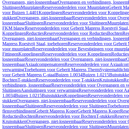
Overgangen, niet-losneembaar
Overgangen en verbindingen, losneem
Sluitingen
Muurplaten
Reserveonderdelen voor Muurplaten
Geberit Map
voor Buizen 1.4401
Koppelingen
Reserveonderdelen voor Koppeling
stukken
Overgangen, niet-losneembaar
Reserveonderdelen voor Overg
losneembaar
Sluitingen
Reserveonderdelen voor Sluitingen
Muurplaten
FKM blauw
Reserveonderdelen voor Geberit Mapress Roestvrij Sta
Koppelingen
Reducties
Reserveonderdelen voor Reducties
Bochten
Res
Overgangen, niet-losneembaar
Overgangen en verbindingen, losneem
Mapress Roestvrij Staal, toebehoren
Reserveonderdelen voor Geberit M
voor muurplaten
Reserveonderdelen voor Bevestigingen voor muurpla
Fittingen
Koppelingen
Reserveonderdelen voor Koppelingen
Reducties
losneembaar
Reserveonderdelen voor Overgangen, niet-losneembaar
O
losneembaar
Axiaalcompensatoren
Reserveonderdelen voor Axiaalcom
verwarming
Toebehoren voor Geberit Mapress Therm
Systeemafdicht
voor Geberit Mapress C-staal
Buizen 1.0034
Buizen 1.0215
Buisstukk
Bochten
T-stukken
Reserveonderdelen voor T-stukken
Kruisstukken
Re
verbindingen, losneembaar
Reserveonderdelen voor Overgangen en ve
Sluitingen
Aansluitingen voor verwarming
Reserveonderdelen voor Aa
1.0034
Buizen 1.0215
Buisstukken
Koppelingen
Reserveonderdelen vo
stukken
Overgangen, niet-losneembaar
Reserveonderdelen voor Overg
losneembaar
Sluitingen
Reserveonderdelen voor Sluitingen
Toebehoren 
flensverbindingen
Geberit Mapress Koper
Geberit Mapress Koper
Rese
Reducties
Bochten
Reserveonderdelen voor Bochten
T-stukken
Reserve
Kruisstukken
Overgangen, niet-losneembaar
Reserveonderdelen voor 
losneembaar
Sluitingen
Reserveonderdelen voor Sluitingen
Muurplaten