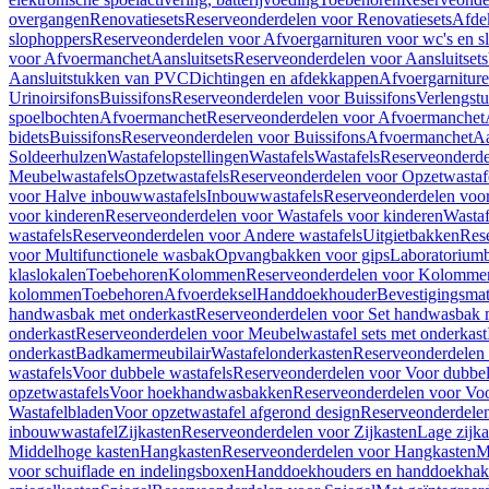
overgangen
Renovatiesets
Reserveonderdelen voor Renovatiesets
Afde
slophoppers
Reserveonderdelen voor Afvoergarnituren voor wc's en s
voor Afvoermanchet
Aansluitsets
Reserveonderdelen voor Aansluitsets
Aansluitstukken van PVC
Dichtingen en afdekkappen
Afvoergarniture
Urinoirsifons
Buissifons
Reserveonderdelen voor Buissifons
Verlengst
spoelbochten
Afvoermanchet
Reserveonderdelen voor Afvoermanchet
bidets
Buissifons
Reserveonderdelen voor Buissifons
Afvoermanchet
Aa
Soldeerhulzen
Wastafelopstellingen
Wastafels
Wastafels
Reserveonderde
Meubelwastafels
Opzetwastafels
Reserveonderdelen voor Opzetwastaf
voor Halve inbouwwastafels
Inbouwwastafels
Reserveonderdelen voo
voor kinderen
Reserveonderdelen voor Wastafels voor kinderen
Wastaf
wastafels
Reserveonderdelen voor Andere wastafels
Uitgietbakken
Res
voor Multifunctionele wasbak
Opvangbakken voor gips
Laboratorium
klaslokalen
Toebehoren
Kolommen
Reserveonderdelen voor Kolomme
kolommen
Toebehoren
Afvoerdeksel
Handdoekhouder
Bevestigingsmat
handwasbak met onderkast
Reserveonderdelen voor Set handwasbak 
onderkast
Reserveonderdelen voor Meubelwastafel sets met onderkast
onderkast
Badkamermeubilair
Wastafelonderkasten
Reserveonderdelen 
wastafels
Voor dubbele wastafels
Reserveonderdelen voor Voor dubbel
opzetwastafels
Voor hoekhandwasbakken
Reserveonderdelen voor V
Wastafelbladen
Voor opzetwastafel afgerond design
Reserveonderdelen
inbouwwastafel
Zijkasten
Reserveonderdelen voor Zijkasten
Lage zijka
Middelhoge kasten
Hangkasten
Reserveonderdelen voor Hangkasten
M
voor schuiflade en indelingsboxen
Handdoekhouders en handdoekha