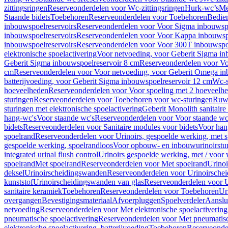
zittingsringen
Reserveonderdelen voor Wc-zittingsringen
Hurk-wc’s
Me
Staande bidets
Toebehoren
Reserveonderdelen voor Toebehoren
Bedien
inbouwspoelreservoirs
Reserveonderdelen voor Voor Sigma inbouwspo
inbouwspoelreservoirs
Reserveonderdelen voor Voor Kappa inbouwspo
inbouwspoelreservoirs
Reserveonderdelen voor Voor 300T inbouwspoe
elektronische spoelactivering
Voor netvoeding, voor Geberit Sigma in
Geberit Sigma inbouwspoelreservoir 8 cm
Reserveonderdelen voor Vo
cm
Reserveonderdelen voor Voor netvoeding, voor Geberit Omega in
batterijvoeding, voor Geberit Sigma inbouwspoelreservoir 12 cm
Wc-s
hoeveelheden
Reserveonderdelen voor Voor spoeling met 2 hoeveelh
sturingen
Reserveonderdelen voor Toebehoren voor wc-sturingen
Ruw
sturingen met elektronische spoelactivering
Geberit Monolith sanitair
hang-wc's
Voor staande wc's
Reserveonderdelen voor Voor staande wc
bidets
Reserveonderdelen voor Sanitaire modules voor bidets
Voor hang
spoelrand
Reserveonderdelen voor Urinoirs, gespoelde werking, met 
gespoelde werking, spoelrandloos
Voor opbouw- en inbouwurinoirstu
integrated urinal flush control
Urinoirs gespoelde werking, met / voor
spoelrand
Met spoelrand
Reserveonderdelen voor Met spoelrand
Urinoi
deksel
Urinoirscheidingswanden
Reserveonderdelen voor Urinoirsche
kunststof
Urinoirscheidingswanden van glas
Reserveonderdelen voor U
sanitaire keramiek
Toebehoren
Reserveonderdelen voor Toebehoren
Ur
overgangen
Bevestigingsmateriaal
Afvoerpluggen
Spoelverdeler
Aanslui
netvoeding
Reserveonderdelen voor Met elektronische spoelactivering
pneumatische spoelactivering
Reserveonderdelen voor Met pneumatisc
elektronische spoelactivering, batterijvoeding
Toebehoren
Reserveonde