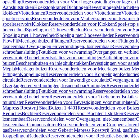
opstelling
Reserveonderdelen voor Voor hoge opstelling
Voor lage en h
Aansluitstukken
Hoekstopkranen
Dichtingen
Bevestigingen
Manchetten
klokken
Vlotterkranen
Reserveonderdelen voor Vlotterkranen
Vlotterk
spoelreservoirs
Reserveonderdelen voor Vlotterkranen voor keramische
spoelreservoirs
Klokken
Reserveonderdelen voor Klokken
Spoel-stop 
hoeveelheid
Spoeling met 2 hoeveelheden
Reserveonderdelen voor Sp
Spoeling met 1 hoeveelheid
Spoeling met 2 hoeveelheden
Reserveonde
FlowFit
Meerlagenbuizen
Fittingen
Reserveonderdelen voor Fittingen
K
losneembaar
Overgangen en verbindingen, losneembaar
Reserveonderd
schroefaansluiting
T-stukken voor verwarming
Overgangen en verbind
verwarming
Toebehoren
Isolaties voor aansluitingen
Afdichtingen voor 
buizen
Beschermbuizen en inleghulpstukken
Bevestigingen voor aansl
Mepla
Meerlagenbuizen
Reserveonderdelen voor Meerlagenbuizen
Mee
Fittingen
Koppelingen
Reserveonderdelen voor Koppelingen
Reducties
circulatie
Reserveonderdelen voor Inwendige circulatie
Overgangen, ni
Overgangen en verbindingen, losneembaar
Sluitingen
Reserveonderdel
schroefaansluiting
T-stukken voor verwarming
Reserveonderdelen voo
verwarming
Toebehoren
Reserveonderdelen voor Toebehoren
Isolatie
muurplaten
Reserveonderdelen voor Bevestigingen voor muurplaten
D
Mapress Roestvrij Staal
Buizen 1.4401
Reserveonderdelen voor Buize
Reducties
Bochten
Reserveonderdelen voor Bochten
T-stukken
Reserve
losneembaar
Reserveonderdelen voor Overgangen, niet-losneembaar
O
losneembaar
Compensatoren
Reserveonderdelen voor Compensatoren
gas
Reserveonderdelen voor Geberit Mapress Roestvrij Staal, gas
Buiz
Koppelingen
Reducties
Reserveonderdelen voor Reducties
Bochten
Res