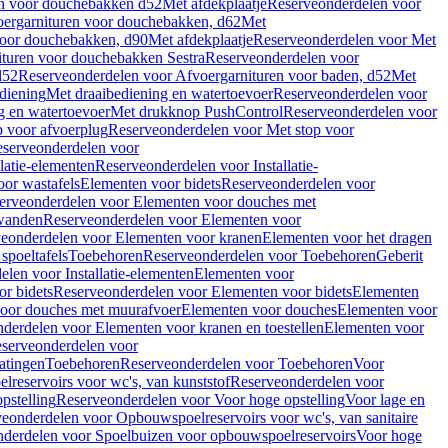
en voor douchebakken d52
Met afdekplaatje
Reserveonderdelen voor
ergarnituren voor douchebakken, d62
Met
voor douchebakken, d90
Met afdekplaatje
Reserveonderdelen voor Met
ituren voor douchebakken Sestra
Reserveonderdelen voor
d52
Reserveonderdelen voor Afvoergarnituren voor baden, d52
Met
diening
Met draaibediening en watertoevoer
Reserveonderdelen voor
g en watertoevoer
Met drukknop PushControl
Reserveonderdelen voor
p voor afvoerplug
Reserveonderdelen voor Met stop voor
serveonderdelen voor
llatie-elementen
Reserveonderdelen voor Installatie-
or wastafels
Elementen voor bidets
Reserveonderdelen voor
erveonderdelen voor Elementen voor douches met
wanden
Reserveonderdelen voor Elementen voor
eonderdelen voor Elementen voor kranen
Elementen voor het dragen
spoeltafels
Toebehoren
Reserveonderdelen voor Toebehoren
Geberit
len voor Installatie-elementen
Elementen voor
r bidets
Reserveonderdelen voor Elementen voor bidets
Elementen
oor douches met muurafvoer
Elementen voor douches
Elementen voor
derdelen voor Elementen voor kranen en toestellen
Elementen voor
serveonderdelen voor
atingen
Toebehoren
Reserveonderdelen voor Toebehoren
Voor
reservoirs voor wc's, van kunststof
Reserveonderdelen voor
pstelling
Reserveonderdelen voor Voor hoge opstelling
Voor lage en
eonderdelen voor Opbouwspoelreservoirs voor wc's, van sanitaire
derdelen voor Spoelbuizen voor opbouwspoelreservoirs
Voor hoge