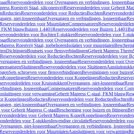
baar
Reserveonderdelen voor Overgangen en verbindingen, losneembaa
ress Roestvrij Staal, siliconenvrij
Reserveonderdelen voor Geberit Mapre
en
Reducties
Reserveonderdelen voor Reducties
Bochten
Reserveonderde
angen, niet-losneembaar
Overgangen en verbindingen, losneembaar
Res
Reserveonderdelen voor Muurplaten
Compensatoren
Reserveonderdele
al, FKM blauw
Buizen 1.4401
Reserveonderdelen voor Buizen 1.4401
Bui
erveonderdelen voor Bochten
T-stukken
Reserveonderdelen voor T-stu
baar
Reserveonderdelen voor Overgangen en verbindingen, losneembaa
apress Roestvrij Staal, toebehoren
Isolaties voor muurplaten
Beschermin
ten
Dichtingen
Boutsets voor flensverbindingen
Geberit Mapress Therm
Reserveonderdelen voor Reducties
Bochten
Reserveonderdelen voor B
vergangen en verbindingen, losneembaar
Reserveonderdelen voor Over
pensatoren
Sluitingen
Reserveonderdelen voor Sluitingen
Aansluitstukk
ingen
Sets schroeven voor flensverbindingen
Bevestigingen voor buizen
en
Koppelingen
Reserveonderdelen voor Koppelingen
Reducties
Reserveo
serveonderdelen voor Kruisstukken
Overgangen, niet-losneembaar
Rese
rbindingen, losneembaar
Compensatoren
Reserveonderdelen voor Com
nsluitingen voor verwarming
Geberit Mapress C-staal, FKM blauw
Res
or Koppelingen
Reducties
Reserveonderdelen voor Reducties
Bochten
Re
angen, niet-losneembaar
Overgangen en verbindingen, losneembaar
Res
voor Geberit Mapress C-staal
Bescherming voor buizen en fittingen
Bev
rveonderdelen voor Geberit Mapress Koper
Koppelingen
Reserveonder
onderdelen voor T-stukken
Inwendige circulatie
Reserveonderdelen voor
Overgangen, niet-losneembaar
Overgangen en verbindingen, losneemba
Reserveonderdelen voor Muurplaten
Aansluitingen voor verwarming
Re