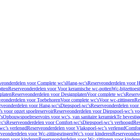
veonderdelen voor Complete wc's
Hang-wc's
Reserveonderdelen voor 
tten
Reserveonderdelen voor Voor keramische wc-potten
Wc-bijzettoest
platen
Reserveonderdelen voor Designplaten
Voor complete wc's
Reserv
veonderdelen voor Toebehoren
Voor complete wc's
Voor wc-zittingen
Re
rveonderdelen voor Hang-wc's
Diepspoel-wc's
Reserveonderdelen voor
s voor opzet spoelreservoir
Reserveonderdelen voor Diepspoel-wc’s voo
's
Opbouwspoelreservoirs voor wc's, van sanitaire keramiek
Te bevestig
c's
Reserveonderdelen voor Comfort-wc's
Diepspoel-wc’s verhoogd
Res
wc’s verlengd
Reserveonderdelen voor Vlakspoel-wc’s verlengd
Comfor
veonderdelen voor Wc-zittingsringen
Wc’s voor kinderen
Reserveonder
ingen voor kinderen
Reserveonderdelen voor Wc-zittingen voor kindere