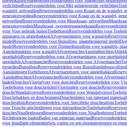
spiegelkasten
Spiegel
Reserveonderdelen voor Spiegel
Met geïntegreerd
verlichting
Reserveonderdelen voor Met geïntegreerde verlichting
Toeb
wastafel, netvoeding
Reserveonderdelen voor Kraan op de wastafel, n
generatorvoeding
Reserveonderdelen voor Kraan op de wastafel, gene
netvoeding
Reserveonderdelen voor Muurkraan, netvoeding
Muurkraan
generatorvoeding
Muurkraan, tweegreepsmengkraan
Reserveonderdel
voor Voor gebruik buiten
Toebehoren
Reserveonderdelen voor Toebeh
apparaten en uitgietbakken
Afvoergarnituren voor wastafels
Reserveond
model
Reserveonderdelen voor Buissifons, plaatsbesparend model
Dom
model
Reserveonderdelen voor Dompelbuissifons voor wastafels, pla
Aansluitstukken voor wastafel
Afvoermanchet
Aansluitbochten
Afdekk
spoeltafels
Reserveonderdelen voor Afvoergarnituren voor spoeltafels
spoeltafels
Afvoermanchet
Reserveonderdelen voor Afvoermanchet
To
toestellen
Buissifons
Reserveonderdelen voor Buissifons
Inbouwsifons
Aansluitingen
Toebehoren
Afvoergarnituren voor uitgietbakken
Reserv
Aansluitbochten
Afvoermanchet
Reserveonderdelen voor Afvoermanc
baden
Douches
Vloerafvoer voor douches
Reserveonderdelen voor Vlo
Toebehoren voor douchegoten
Vloerputten voor douche
Reserveonder
douche
Wandafvoeren
Reserveonderdelen voor Wandafvoeren
Toebeho
Douchebakken en doucheplaten
Doucheplaten van mineraal materiaal
douchesifons
Reserveonderdelen voor Specifieke douchesifons
Toebeh
voor Douche-afscheidingen voor inloopdouche
Toebehoren
Reserveon
douches
Nisaflegboxen
Reserveonderdelen voor Nisaflegboxen
Toebeh
Rechthoekige baden
Baden van mineraal materiaal
Reserveonderdelen 
voor Installatie-elementen
Sets voeten en sets montagesteunen en muu