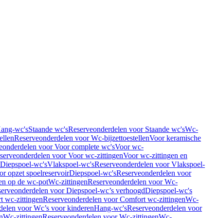
Hang-wc's
Staande wc's
Reserveonderdelen voor Staande wc's
Wc-
ellen
Reserveonderdelen voor Wc-bijzettoestellen
Voor keramische
eonderdelen voor Voor complete wc's
Voor wc-
serveonderdelen voor Voor wc-zittingen
Voor wc-zittingen en
 Diepspoel-wc's
Vlakspoel-wc's
Reserveonderdelen voor Vlakspoel-
r opzet spoelreservoir
Diepspoel-wc's
Reserveonderdelen voor
en op de wc-pot
Wc-zittingen
Reserveonderdelen voor Wc-
erveonderdelen voor Diepspoel-wc’s verhoogd
Diepspoel-wc's
t wc-zittingen
Reserveonderdelen voor Comfort wc-zittingen
Wc-
delen voor Wc’s voor kinderen
Hang-wc's
Reserveonderdelen voor
n
Wc-zittingen
Reserveonderdelen voor Wc-zittingen
Wc-