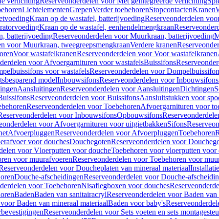
e verlichting
Reserveonderdelen voor Met geïntegreerde verlichting
Spi
ehoren
Lichtelementen
Grepen
Verder toebehoren
Stopcontacten
Kranen
W
etvoeding
Kraan op de wastafel, batterijvoeding
Reserveonderdelen voor 
ratorvoeding
Kraan op de wastafel, eenhendelmengkraan
Reserveonderd
, batterijvoeding
Reserveonderdelen voor Muurkraan, batterijvoeding
M
en voor Muurkraan, tweegreepsmengkraan
Verdere kranen
Reserveonder
oren
Voor wastafelkranen
Reserveonderdelen voor Voor wastafelkranen
erdelen voor Afvoergarnituren voor wastafels
Buissifons
Reserveonder
pelbuissifons voor wastafels
Reserveonderdelen voor Dompelbuissifon
atsbesparend model
Inbouwsifons
Reserveonderdelen voor Inbouwsifons
ingen
Aansluitingen
Reserveonderdelen voor Aansluitingen
Dichtingen
S
Buissifons
Reserveonderdelen voor Buissifons
Aansluitstukken voor spoe
ebehoren
Reserveonderdelen voor Toebehoren
Afvoergarnituren voor toe
Reserveonderdelen voor Inbouwsifons
Opbouwsifons
Reserveonderdele
eonderdelen voor Afvoergarnituren voor uitgietbakken
Sifons
Reserveon
het
Afvoerpluggen
Reserveonderdelen voor Afvoerpluggen
Toebehoren
R
erafvoer voor douches
Douchegoten
Reserveonderdelen voor Doucheg
delen voor Vloerputten voor douche
Toebehoren voor vloerputten voor
ren voor muurafvoeren
Reserveonderdelen voor Toebehoren voor muu
Reserveonderdelen voor Doucheplaten van mineraal materiaal
Installat
oren
Douche-afscheidingen
Reserveonderdelen voor Douche-afscheidi
derdelen voor Toebehoren
Nisaflegboxen voor douches
Reserveonderde
oren
Baden
Baden van sanitairacryl
Reserveonderdelen voor Baden van s
voor Baden van mineraal materiaal
Baden voor baby's
Reserveonderdel
rbevestigingen
Reserveonderdelen voor Sets voeten en sets montageste