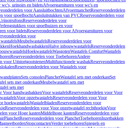
wc's, urinoirs en bidets
Afvoergarnituren voor wc's en
veonderdelen voor Aansluitbochten
Afvoermanchet
Reserveonderdelen
n voor spoelbocht
Aansluitstukken van PVC
Reserveonderdelen voor
Urinoirsifons
Reserveonderdelen voor
erlengstukken voor spoelbuizen en voor
ren voor bidets
Reserveonderdelen voor Afvoergarnituren voor
rveonderdelen voor
wastafels
Meubelwastafels
Reserveonderdelen voor
akken
Hoekhandwasbakken
Halve inbouwwastafels
Reserveonderdelen
bouwwastafels
Hoekwastafels
Wasgoten
Wastafels Comfort
Wastafels
horen
Reserveonderdelen voor Toebehoren
Andere
n voor Uitstortgootstenen
Multifunctionele wasbak
Reserveonderdelen
slokalen
Reserveonderdelen voor Wastafels voor
rwandplaten
Sets consoles
Planchet
Wastafel sets met onderkast
Set
fel sets met onderkast
Meubelwastafel sets met
afel sets met
or Voor handwasbakken
Voor wastafels
Reserveonderdelen voor Voor
wastafels
Voor opzetwastafels
Reserveonderdelen voor Voor
or hoekwastafels
Wastafelbladen
Reserveonderdelen voor
kig
Reserveonderdelen voor Voor opzetwastafel rechthoekig
Voor
elen voor Hoge kasten
Middelhoge kasten
Reserveonderdelen voor
ir
Planchet
Reserveonderdelen voor Planchet
Toebehoren
Inzetbakken
agneetborden
Stopcontacten
Verder toebehoren
Spiegels en