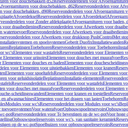
turen voor douchebakken d52
Reserveonderdelen voor Afvoergarnitur
fvoergarnituren voor douchebakken, d62
Reserveonderdelen voor Afvo
en voor douchebakken, d90
Reserveonderdelen voor Afvoergarnituren 
plaatje
Afvoerdeksel
Reserveonderdelen voor Afvoerdeksel
Afvoergarn
veonderdelen voor Zonder afdekplaatje
Afvoergarnituren voor baden, 
s voor draaibediening
Reserveonderdelen voor Afwerksets voor draaibe
en watertoevoer
Reserveonderdelen voor Afwerksets voor draaibedienin
serveonderdelen voor Afwerksets voor drukknop PushControl
Met sto
Installatiesystemen en spoelsystemen
Geberit Duofix
Installatiewanden
Re
turen
Beplatingen
Toebehoren
Reserveonderdelen voor Toebehoren
Insta
or wc's
Elementen voor wastafels
Reserveonderdelen voor Elementen vo
r Elementen voor urinoirs
Elementen voor douches met muurafvoer
Res
r Elementen voor douches en baden
Elementen voor douchescheidings
elen voor Elementen voor uitgietbakken
Elementen voor kranen
Reserv
ten
Elementen voor spoeltafels
Reserveonderdelen voor Elementen voor 
ren voor geluidsisolatie
Beplatingen
Installatie-elementen
Reserveonderde
tafels
Reserveonderdelen voor Elementen voor wastafels
Elementen voo
ten voor douches met muurafvoer
Reserveonderdelen voor Elementen v
douche-scheidingswanden
Elementen voor kranen en toestellen
Reserveon
- en afwasmachines
Elementen voor het dragen van lasten
Toebehoren
Re
les
Modules voor wc's
Reserveonderdelen voor Modules voor wc's
Bepl
 toevoersystemen
Voor waterafvoer
Opbouwspoelreservoirs
Opbouwspoel
 wc-pot
Reserveonderdelen voor Te bevestigen op de wc-pot
Voor hoge o
telling
Opbouwspoelreservoirs voor wc's, van sanitaire keramiek
Reserv
stigen op de wc-pot
Spoelbuizen voor opbouwspoelreservoirs
Reserveon