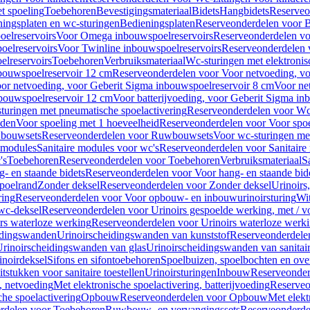
t spoeling
Toebehoren
Bevestigingsmateriaal
Bidets
Hangbidets
Reserveo
ingsplaten en wc-sturingen
Bedieningsplaten
Reserveonderdelen voor B
elreservoirs
Voor Omega inbouwspoelreservoirs
Reserveonderdelen vo
elreservoirs
Voor Twinline inbouwspoelreservoirs
Reserveonderdelen 
lreservoirs
Toebehoren
Verbruiksmateriaal
Wc-sturingen met elektronis
bouwspoelreservoir 12 cm
Reserveonderdelen voor Voor netvoeding, vo
or netvoeding, voor Geberit Sigma inbouwspoelreservoir 8 cm
Voor ne
bouwspoelreservoir 12 cm
Voor batterijvoeding, voor Geberit Sigma in
turingen met pneumatische spoelactivering
Reserveonderdelen voor Wc-
eden
Voor spoeling met 1 hoeveelheid
Reserveonderdelen voor Voor spoe
bouwsets
Reserveonderdelen voor Ruwbouwsets
Voor wc-sturingen met
e modules
Sanitaire modules voor wc's
Reserveonderdelen voor Sanitaire
's
Toebehoren
Reserveonderdelen voor Toebehoren
Verbruiksmateriaal
S
- en staande bidets
Reserveonderdelen voor Voor hang- en staande bid
spoelrand
Zonder deksel
Reserveonderdelen voor Zonder deksel
Urinoirs
ring
Reserveonderdelen voor Voor opbouw- en inbouwurinoirsturing
Wit
 wc-deksel
Reserveonderdelen voor Urinoirs gespoelde werking, met / v
rs waterloze werking
Reserveonderdelen voor Urinoirs waterloze werk
idingswanden
Urinoirscheidingswanden van kunststof
Reserveonderdele
rinoirscheidingswanden van glas
Urinoirscheidingswanden van sanitai
inoirdeksel
Sifons en sifontoebehoren
Spoelbuizen, spoelbochten en ov
tstukken voor sanitaire toestellen
Urinoirsturingen
Inbouw
Reserveonder
, netvoeding
Met elektronische spoelactivering, batterijvoeding
Reserveo
he spoelactivering
Opbouw
Reserveonderdelen voor Opbouw
Met elekt
rdelen voor Toebehoren
Ruwbouw- en vervangingssets
Reserveonderde