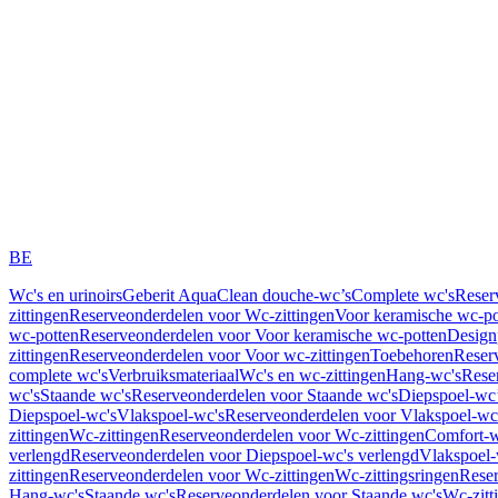
BE
Wc's en urinoirs
Geberit AquaClean douche-wc’s
Complete wc's
Reser
zittingen
Reserveonderdelen voor Wc-zittingen
Voor keramische wc-po
wc-potten
Reserveonderdelen voor Voor keramische wc-potten
Design
zittingen
Reserveonderdelen voor Voor wc-zittingen
Toebehoren
Reser
complete wc's
Verbruiksmateriaal
Wc's en wc-zittingen
Hang-wc's
Rese
wc's
Staande wc's
Reserveonderdelen voor Staande wc's
Diepspoel-wc’
Diepspoel-wc's
Vlakspoel-wc's
Reserveonderdelen voor Vlakspoel-wc
zittingen
Wc-zittingen
Reserveonderdelen voor Wc-zittingen
Comfort-w
verlengd
Reserveonderdelen voor Diepspoel-wc's verlengd
Vlakspoel-
zittingen
Reserveonderdelen voor Wc-zittingen
Wc-zittingsringen
Reser
Hang-wc's
Staande wc's
Reserveonderdelen voor Staande wc's
Wc-zitt