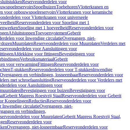
sluitstukken
Reserveonderdelen voor
uwspoelreservoirs
Spoelbuizen
Toebehoren
Vlotterkranen en
en voor opbouwspoelreservoirs
Vlotterkranen voor keramische
onderdelen voor Vlotterkranen voor universeele
eveelheid
Reserveonderdelen voor Spoeling met 1
nenwerken
Spoeling met 1 hoeveelheid
Reserveonderdelen voor
ngen
Afsluitstoppen
Toevoersystemen
Geberit
erdelen voor Inwendige circulatie
Overgangen, niet-
wdozen
Muurplaten
Reserveonderdelen voor Muurplaten
Verdelers met
eserveonderdelen voor Aansluitingen voor
ittingen
Afdekking voor fittingen
Bevestigingen voor
erbindingen
Verbruiksmateriaal
Geberit
zen voor verwarming
Fittingen
Reserveonderdelen voor
ochten
T-stukken
Reserveonderdelen voor T-stukken
Inwendige
Overgangen en verbindingen, losneembaar
Reserveonderdelen voor
elers met schroefaansluiting
Reserveonderdelen voor Verdelers met
derdelen voor Aansluitingen voor
 muurplaten
Bevestigingen voor buizen
Bevestigingen voor
aal
Geberit Mapress Roestvrij Staal
Reserveonderdelen voor Geberit
or Koppelingen
Reducties
Reserveonderdelen voor
 Inwendige circulatie
Overgangen, niet-
gangen en verbindingen,
serveonderdelen voor Muurplaten
Geberit Mapress Roestvrij Staal,
ngen
Reserveonderdelen voor
kken
Overgangen, niet-losneembaar
Reserveonderdelen voor