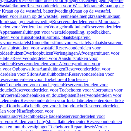
egelkasten
Reserveonderdelen voor Spiegelkasten
Met geïntegreerde
astafelkranen
Reserveonderdelen voor Wastafelkranen
Kraan op de
Kraan op de wastafel, batterijvoeding
Kraan op de wastafel,
elen voor Kraan op de wastafel, eenhendelmengkraan
Muurkraan,
uurkraan, generatorvoeding
Reserveonderdelen voor Muurkraan,
delen voor Verdere kranen
Voor gebruik buiten
Reserveonderdelen
Apparaataansluitingen voor wastafelopstelling, spoelbakken,
delen voor Buissifons
Buissifons, plaatsbesparend
s voor wastafels
Dompelbuissifons voor wastafels, plaatsbesparend
Aansluitstukken voor wastafel
Reserveonderdelen voor
oldeerhulzen
Overloopbuizen
Verlengingen
Afvoergarnituren voor
ltafels
Reserveonderdelen voor Aansluitstukken voor
stellen
Reserveonderdelen voor Afvoergarnituren voor
n voor Opbouwsifons
Aansluitingen
Reserveonderdelen voor
derdelen voor Sifons
Aansluitbochten
Reserveonderdelen voor
eserveonderdelen voor Toebehoren
Douches en
oten
Toebehoren voor douchegoten
Reserveonderdelen voor
 douche
Reserveonderdelen voor Toebehoren voor vloerputten voor
rafvoeren
Douchebakken en doucheplaten
Reserveonderdelen voor
ie-elementen
Reserveonderdelen voor Installatie-elementen
Specifieke
ngen
Douche-afscheidingen voor inloopdouche
Reserveonderdelen
len voor Nisaflegboxen voor
anitairacryl
Rechthoekige baden
Reserveonderdelen voor
en voor Baden voor baby's
Installatie-elementen
Reserveonderdelen
unen en muurbevestigingen
Toebehoren
Reparatiesets
Verder