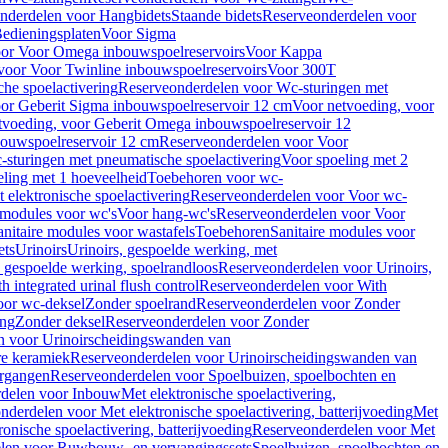
nderdelen voor Hangbidets
Staande bidets
Reserveonderdelen voor
edieningsplaten
Voor Sigma
or Voor Omega inbouwspoelreservoirs
Voor Kappa
voor Voor Twinline inbouwspoelreservoirs
Voor 300T
che spoelactivering
Reserveonderdelen voor Wc-sturingen met
or Geberit Sigma inbouwspoelreservoir 12 cm
Voor netvoeding, voor
tvoeding, voor Geberit Omega inbouwspoelreservoir 12
bouwspoelreservoir 12 cm
Reserveonderdelen voor Voor
sturingen met pneumatische spoelactivering
Voor spoeling met 2
ling met 1 hoeveelheid
Toebehoren voor wc-
 elektronische spoelactivering
Reserveonderdelen voor Voor wc-
 modules voor wc's
Voor hang-wc's
Reserveonderdelen voor Voor
anitaire modules voor wastafels
Toebehoren
Sanitaire modules voor
ets
Urinoirs
Urinoirs, gespoelde werking, met
, gespoelde werking, spoelrandloos
Reserveonderdelen voor Urinoirs,
h integrated urinal flush control
Reserveonderdelen voor With
oor wc-deksel
Zonder spoelrand
Reserveonderdelen voor Zonder
ing
Zonder deksel
Reserveonderdelen voor Zonder
n voor Urinoirscheidingswanden van
re keramiek
Reserveonderdelen voor Urinoirscheidingswanden van
ergangen
Reserveonderdelen voor Spoelbuizen, spoelbochten en
delen voor Inbouw
Met elektronische spoelactivering,
nderdelen voor Met elektronische spoelactivering, batterijvoeding
Met
ronische spoelactivering, batterijvoeding
Reserveonderdelen voor Met
len voor Ruwbouw- en vervangingssets
Spoelbuizen, spoelbochten en