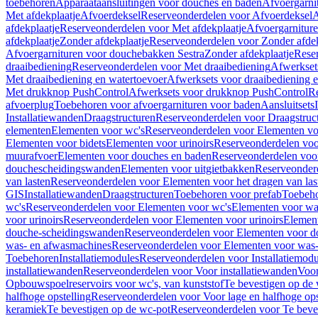
toebehoren
Apparaataansluitingen voor douches en baden
Afvoergarni
Met afdekplaatje
Afvoerdeksel
Reserveonderdelen voor Afvoerdeksel
A
afdekplaatje
Reserveonderdelen voor Met afdekplaatje
Afvoergarnitur
afdekplaatje
Zonder afdekplaatje
Reserveonderdelen voor Zonder afdek
Afvoergarnituren voor douchebakken Sestra
Zonder afdekplaatje
Reser
draaibediening
Reserveonderdelen voor Met draaibediening
Afwerkset
Met draaibediening en watertoevoer
Afwerksets voor draaibediening 
Met drukknop PushControl
Afwerksets voor drukknop PushControl
Re
afvoerplug
Toebehoren voor afvoergarnituren voor baden
Aansluitsets
Installatiewanden
Draagstructuren
Reserveonderdelen voor Draagstruc
elementen
Elementen voor wc's
Reserveonderdelen voor Elementen vo
Elementen voor bidets
Elementen voor urinoirs
Reserveonderdelen voo
muurafvoer
Elementen voor douches en baden
Reserveonderdelen voo
douchescheidingswanden
Elementen voor uitgietbakken
Reserveonderd
van lasten
Reserveonderdelen voor Elementen voor het dragen van las
GIS
Installatiewanden
Draagstructuren
Toebehoren voor prefab
Toebeho
wc's
Reserveonderdelen voor Elementen voor wc's
Elementen voor was
voor urinoirs
Reserveonderdelen voor Elementen voor urinoirs
Elemen
douche-scheidingswanden
Reserveonderdelen voor Elementen voor 
was- en afwasmachines
Reserveonderdelen voor Elementen voor was
Toebehoren
Installatiemodules
Reserveonderdelen voor Installatiemodu
installatiewanden
Reserveonderdelen voor Voor installatiewanden
Voor
Opbouwspoelreservoirs voor wc's, van kunststof
Te bevestigen op de
halfhoge opstelling
Reserveonderdelen voor Voor lage en halfhoge ops
keramiek
Te bevestigen op de wc-pot
Reserveonderdelen voor Te beve