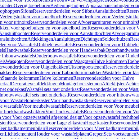
kplaten
Overig toebehoren
Bedieningshulpen
Apparaataansluitingen voor 
lophoppers
Sifons
Reserveonderdelen voor Sifons
Aansluitbochten
Reser
Verlengstukken voor spoelbocht
Reserveonderdelen voor Verlengstukke
n voor urinoirs
Reserveonderdelen voor Afvoergarnituren voor urinoirs
ukken voor spoelbuizen en voor spoelbochten
Reserveonderdelen voor V
Aansluitbochten
Reserveonderdelen voor Aansluitbochten
Afvoergarnitu
nsluitbochten
Afdekkingen
Aansluitingen
Dichtingen
Soldeerhulzen
Rese
len voor Wastafels
Dubbele wastafels
Reserveonderdelen voor Dubbele 
els
Handwasbak
Reserveonderdelen voor Handwasbak
Opzethandwasb
r Inbouwwastafels
Onderbouwwastafels
Reserveonderdelen voor Onder
els
Wasgoten
Reserveonderdelen voor Wasgoten
Halve kolommen
Toebe
erveonderdelen voor Uitgietbakken
Uitstortgootstenen
Reserveonderdele
bakken
Reserveonderdelen voor Laboratoriumbakken
Wastafels voor kla
n
Staande kolommen
Halve kolommen
Reserveonderdelen voor Halve
eriaal
Decoratieve afdekkingen
Montagehoeksteunen
Afdeklijsten
Achte
met onderkast
Wastafel sets met onderkast
Reserveonderdelen voor Wasta
Inbouwwastafel sets met onderkast
Reserveonderdelen voor Inbouwwast
voor Wastafelonderkasten
Voor handwasbakken
Reserveonderdelen vo
e wastafels
Voor meubelwastafels
Reserveonderdelen voor Voor meubel
oor hoekhandwasbakken
Voor hoekwastafels
Reserveonderdelen voor Vo
 voor Voor opzetwastafel afgerond design
Voor opzetwastafel rechthoe
sten
Reserveonderdelen voor Lage zijkasten
Hoge kasten
Reserveonderd
eer badkamermeubilair
Reserveonderdelen voor Meer badkamermeubila
ken
Lichtelementen
Houder voor wastafelplaten
Grepen
Sets voetsteunen
M