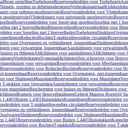
alfhoge opstelling
Toebehoren
Reserveonderdelen voor Toebehoren
Aan
Nippels, rozetten en debietmoderatoren
Verbruiksmateriaal
Klokken
Inbo
ranen voor opbouwspoelreservoirs
Reserveonderdelen voor Vlotterkran
 spoelreservoirs
Vlotterkranen voor universeele spoelreservoirs
Reserve
spoeling
Reserveonderdelen voor Spoel-stop spoeling
Spoeling met 1 ho
oeling met 2 hoeveelheden
Binnenwerken
Reserveonderdelen voor Bin
rdelen voor Spoeling met 2 hoeveelheden
Toebehoren
Drukkers
Overga
oppelingen
Reducties
Bochten
T-stukken
Inwendige circulatie
Reserveond
elen voor Overgangen en verbindingen, losneembaar
Sluitingen
Inbou
ingen voor verwarming, losneembaar
Aansluitingen voor verwarming
R
buizen en fittingen
Afdichtingen voor aansluitingen
Afdichtingen voor f
uitingen
Verdelerkasten
Systeemafdichtingen
Sets schroeven voor flensv
rlagenbuizen voor verwarming
Reserveonderdelen voor Meerlagenbui
Reserveonderdelen voor Reducties
Bochten
Reserveonderdelen voor B
et-losneembaar
Reserveonderdelen voor Overgangen, niet-losneembaar
en voor Sluitingen
Muurplaten
Reserveonderdelen voor Muurplaten
Verd
r T-stukken voor verwarming
Aansluitingen voor verwarming
Reserveon
s voor muurplaten
Bescherming voor buizen en fittingen
Dichtingen voor
ichtingen
Boutsets voor flensverbindingen
Geberit Mapress Roestvrij St
n 1.4401
Buizen 1.4301
Buisstukken
Koppelingen
Reserveonderdelen vo
onderdelen voor T-stukken
Inwendige circulatie
Reserveonderdelen voor
vergangen en verbindingen, losneembaar
Reserveonderdelen voor Over
Doorvoeren
Sluitingen
Reserveonderdelen voor Sluitingen
Muurplaten
Re
en 1.4401
Reserveonderdelen voor Buizen 1.4401
Buisstukken
Koppeli
erveonderdelen voor Bochten
T-stukken
Reserveonderdelen voor T-stu