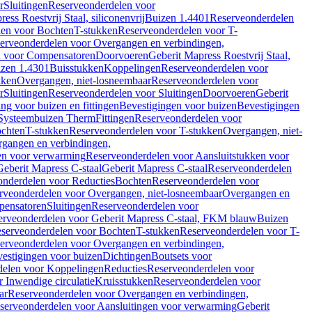
r
Sluitingen
Reserveonderdelen voor
ss Roestvrij Staal, siliconenvrij
Buizen 1.4401
Reserveonderdelen
len voor Bochten
T-stukken
Reserveonderdelen voor T-
erveonderdelen voor Overgangen en verbindingen,
n voor Compensatoren
Doorvoeren
Geberit Mapress Roestvrij Staal,
zen 1.4301
Buisstukken
Koppelingen
Reserveonderdelen voor
kken
Overgangen, niet-losneembaar
Reserveonderdelen voor
r
Sluitingen
Reserveonderdelen voor Sluitingen
Doorvoeren
Geberit
g voor buizen en fittingen
Bevestigingen voor buizen
Bevestigingen
Systeembuizen Therm
Fittingen
Reserveonderdelen voor
ochten
T-stukken
Reserveonderdelen voor T-stukken
Overgangen, niet-
gangen en verbindingen,
en voor verwarming
Reserveonderdelen voor Aansluitstukken voor
Geberit Mapress C-staal
Geberit Mapress C-staal
Reserveonderdelen
nderdelen voor Reducties
Bochten
Reserveonderdelen voor
rveonderdelen voor Overgangen, niet-losneembaar
Overgangen en
pensatoren
Sluitingen
Reserveonderdelen voor
erveonderdelen voor Geberit Mapress C-staal, FKM blauw
Buizen
serveonderdelen voor Bochten
T-stukken
Reserveonderdelen voor T-
erveonderdelen voor Overgangen en verbindingen,
estigingen voor buizen
Dichtingen
Boutsets voor
delen voor Koppelingen
Reducties
Reserveonderdelen voor
 Inwendige circulatie
Kruisstukken
Reserveonderdelen voor
ar
Reserveonderdelen voor Overgangen en verbindingen,
serveonderdelen voor Aansluitingen voor verwarming
Geberit