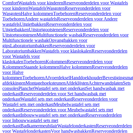
Comfort
Wastafels voor kinderen
Reserveonderdelen voor Wastafels
voor kinderen
Wastafels
Wasgoten
Reserveonderdelen voor
Wasgoten
Halve kolommen
Toebehoren
Reserveonderdelen voor
Toebehoren
Andere wastafels
Reserveonderdelen voor Andere
wastafels
Uitgietbakken
Reserveonderdelen voor
Uitgietbakken
Uitstortgootstenen
Reserveonderdelen voor
Uitstortgootstenen
Multifunctionele wasbak
Reserveonderdelen voor
Multifunctionele wasbak
Opvangbakken voor
gips
Laboratoriumbakken
Reserveonderdelen voor
Laboratoriumbakken
Wastafels voor klaslokalen
Reserveonderdelen
voor Wastafels voor
klaslokalen
Toebehoren
Kolommen
Reserveonderdelen voor
Kolommen
Staande kolommen
Halve kolommen
Reserveonderdelen
voor Halve
kolommen
Toebehoren
Afvoerdeksel
Handdoekhouder
Bevestigingsmat
afdekkingen
Montagehoeksteunen
Afdeklijsten
Achterwandplaten
Sets
consoles
Planchet
Wastafel sets met onderkast
Set handwasbak met
onderkast
Reserveonderdelen voor Set handwasbak met
onderkast
Wastafel sets met onderkast
Reserveonderdelen voor
Wastafel sets met onderkast
Meubelwastafel sets met
onderkast
Reserveonderdelen voor Meubelwastafel sets met
onderkast
Inbouwwastafel sets met onderkast
Reserveonderdelen
voor Inbouwwastafel sets met
onderkast
Badkamermeubilair
Wastafelonderkasten
Reserveonderdelen
voor Wastafelonderkasten
Voor handwasbakken
Reserveonderdelen