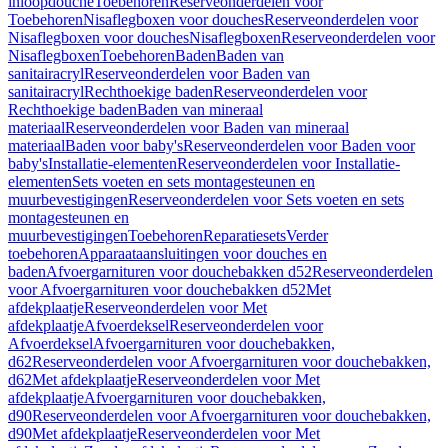
inloopdouche
Toebehoren
Reserveonderdelen voor
Toebehoren
Nisaflegboxen voor douches
Reserveonderdelen voor
Nisaflegboxen voor douches
Nisaflegboxen
Reserveonderdelen voor
Nisaflegboxen
Toebehoren
Baden
Baden van
sanitairacryl
Reserveonderdelen voor Baden van
sanitairacryl
Rechthoekige baden
Reserveonderdelen voor
Rechthoekige baden
Baden van mineraal
materiaal
Reserveonderdelen voor Baden van mineraal
materiaal
Baden voor baby's
Reserveonderdelen voor Baden voor
baby's
Installatie-elementen
Reserveonderdelen voor Installatie-
elementen
Sets voeten en sets montagesteunen en
muurbevestigingen
Reserveonderdelen voor Sets voeten en sets
montagesteunen en
muurbevestigingen
Toebehoren
Reparatiesets
Verder
toebehoren
Apparaataansluitingen voor douches en
baden
Afvoergarnituren voor douchebakken d52
Reserveonderdelen
voor Afvoergarnituren voor douchebakken d52
Met
afdekplaatje
Reserveonderdelen voor Met
afdekplaatje
Afvoerdeksel
Reserveonderdelen voor
Afvoerdeksel
Afvoergarnituren voor douchebakken,
d62
Reserveonderdelen voor Afvoergarnituren voor douchebakken,
d62
Met afdekplaatje
Reserveonderdelen voor Met
afdekplaatje
Afvoergarnituren voor douchebakken,
d90
Reserveonderdelen voor Afvoergarnituren voor douchebakken,
d90
Met afdekplaatje
Reserveonderdelen voor Met