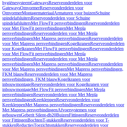
hygiënesysteem
Gateways
Reserveonderdelen voor
Gateways
Omvormer
Reserveonderdelen voor
Omvormer
Montagemateriaal
Armaturen voor buizen
Schuine
spindelafsluiters
Reserveonderdelen voor Schuine
spindelafsluiters
Met FlowFit persverbindingen
Reserveonderdelen
voor Met FlowFit persverbindingen
Met Mepla
persverbindingen
Reserveonderdelen voor Met Mepla
persverbindingen
Met Mapress persverbindingen
Reserveonderdelen
voor Met Mapress persverbindingen
Kogelkranen
Reserveonderdelen
voor Kogelkranen
Met FlowFit persverbindingen
Reserveonderdelen
voor Met FlowFit persverbindingen
Met Mepla
persverbindingen
Reserveonderdelen voor Met Mepla
persverbindingen
Met Mapress persverbindingen
Reserveonderdelen
voor Met Mapress persverbindingen
Met Mapress persverbindingen,
FKM blauw
Reserveonderdelen voor Met Mapress
persverbindingen, FKM blauw
Kogelkranen voor
inbouwmontage
Reserveonderdelen voor Kogelkranen voor
inbouwmontage
Met FlowFit persverbindingen
Met Mepla
persverbindingen
Reserveonderdelen voor Met Mepla
persverbindingen
Keerkleppen
Reserveonderdelen voor
Keerkleppen
Met Mapress persverbindingen
Reserveonderdelen voor
Met Mapress persverbindingen
Afvoersystemen voor
gebouwen
Geberit Silent-db20
Buizen
Fittingen
Reserveonderdelen
voor Fittingen
Bochten
T-stukken
Reserveonderdelen voor T-
stukken
Reducties
Toezichtsstukken
Reserveonderdelen voor