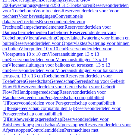
200
Bevestigingssysteem d250–315
Toebehoren
Reserveonderdelen
voor Toebehoren
Voor trechters
Reserveonderdelen voor Voor
trechters
Voor bevestigingen
Conventionele
dakafvoer
Trechters
Reserveonderdelen voor
Trechters
Dampschermelementen
Reserveonderdelen voor
Dampschermelementen
Toebehoren
Reserveonderdelen voor
Toebehoren
Vloerafwatering
Oppervlakteafwatering voor binnen en
buiten
Reserveonderdelen voor Oppervlakteafwatering voor binnen
en buiten
Vloerputten 10 x 10 cm
Reserveonderdelen voor
Vloerputten 10 x 10 cm
Vloeraansluitingen 13 x 13
cm
Reserveonderdelen voor Vloeraansluitingen 13 x 13
cm
Vloeraansluitingen voor balkons en terrassen, 13 x 13
cm
Reserveonderdelen voor Vloeraansluitingen voor balkons en
terrassen, 13 x 13 cm
Toebehoren
Reserveonderdelen voor
Toebehoren
Gereedschap
Gereedschap
Gereedschap voor Geberit
FlowFit
Reserveonderdelen voor Gereedschap voor Geberit
FlowFit
Handpersgereedschap
Reserveonderdelen voor
Handpersgereedschap
Persgereedschap compatibiliteit
[1]
Reserveonderdelen voor Persgereedschap compatibiliteit
[1]
Persgereedschap compatibiliteit [2]
Reserveonderdelen voor
Persgereedschap compatibiliteit
[2]
Buisbewerkingsgereedschap
Reserveonderdelen voor
Buisbewerkingsgereedschap
Afpersstoppen
Reserveonderdelen voor
Afpersstoppen
Controlemiddelen
Persmachines met