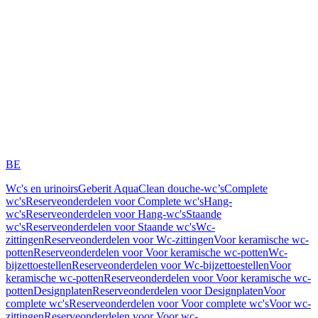
BE
Wc's en urinoirs
Geberit AquaClean douche-wc’s
Complete
wc's
Reserveonderdelen voor Complete wc's
Hang-
wc's
Reserveonderdelen voor Hang-wc's
Staande
wc's
Reserveonderdelen voor Staande wc's
Wc-
zittingen
Reserveonderdelen voor Wc-zittingen
Voor keramische wc-
potten
Reserveonderdelen voor Voor keramische wc-potten
Wc-
bijzettoestellen
Reserveonderdelen voor Wc-bijzettoestellen
Voor
keramische wc-potten
Reserveonderdelen voor Voor keramische wc-
potten
Designplaten
Reserveonderdelen voor Designplaten
Voor
complete wc's
Reserveonderdelen voor Voor complete wc's
Voor wc-
zittingen
Reserveonderdelen voor Voor wc-