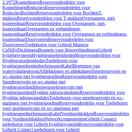
2.1972
Koppelingen
Reserveonderdelen voor
Koppelingen
Reducties
Reserveonderdelen voor
Reducties
Bochten
Reserveonderdelen voor Bochten
T-
stukken
Reserveonderdelen voor T-stukken
Overgangen, niet-
losneembaar
Reserveonderdelen voor Overgangen, niet-
losneembaar
Overgangen en verbindingen,
losneembaar
Reserveonderdelen voor Overgangen en verbindingen,
losneembaar
Doorvoeren
Reserveonderdelen voor
Doorvoeren
Toebehoren voor Geberit Mapress
CuNiFe
Dichtingen
Boutsets voor flensverbindingen
Geberit
hygiënesysteem
Hygiënespoeleenheden
Reserveonderdelen voor
Hygiënespoeleenheden
Toebehoren voor
hygiënespoeleenheden
Sensoren
Kabel
Begrenzer van
watervolumestroom
Afdekkingen en afdekplaten
Spoelreservoirs en
wc-sturing met hygiënespoeling
Reserveonderdelen voor
Spoelreservoirs en wc-sturing met
hygiënespoeling
Inbouwspoelreservoirs met
hygiënespoeling
Hygiëne inbouwmodules
Reserveonderdelen voor
Hygiëne inbouwmodules
Toebehoren voor spoelreservoirs en wc-
sturingen met hygiënespoeling
Reserveonderdelen voor Toebehoren
voor spoelreservoirs en wc-sturingen met
hygiënespoeling
Sensoren
Kabel
Voedingsblokken
Reserveonderdelen
voor Voedingsblokken
Netwerkcomponenten
Geberit Connect
toebehoren voor Geberit hygiënesysteem
Reserveonderdelen voor
Geberit Connect toebehoren voor Geberit