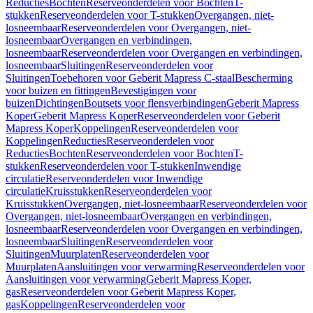
Reducties
Bochten
Reserveonderdelen voor Bochten
T-
stukken
Reserveonderdelen voor T-stukken
Overgangen, niet-
losneembaar
Reserveonderdelen voor Overgangen, niet-
losneembaar
Overgangen en verbindingen,
losneembaar
Reserveonderdelen voor Overgangen en verbindingen,
losneembaar
Sluitingen
Reserveonderdelen voor
Sluitingen
Toebehoren voor Geberit Mapress C-staal
Bescherming
voor buizen en fittingen
Bevestigingen voor
buizen
Dichtingen
Boutsets voor flensverbindingen
Geberit Mapress
Koper
Geberit Mapress Koper
Reserveonderdelen voor Geberit
Mapress Koper
Koppelingen
Reserveonderdelen voor
Koppelingen
Reducties
Reserveonderdelen voor
Reducties
Bochten
Reserveonderdelen voor Bochten
T-
stukken
Reserveonderdelen voor T-stukken
Inwendige
circulatie
Reserveonderdelen voor Inwendige
circulatie
Kruisstukken
Reserveonderdelen voor
Kruisstukken
Overgangen, niet-losneembaar
Reserveonderdelen voor
Overgangen, niet-losneembaar
Overgangen en verbindingen,
losneembaar
Reserveonderdelen voor Overgangen en verbindingen,
losneembaar
Sluitingen
Reserveonderdelen voor
Sluitingen
Muurplaten
Reserveonderdelen voor
Muurplaten
Aansluitingen voor verwarming
Reserveonderdelen voor
Aansluitingen voor verwarming
Geberit Mapress Koper,
gas
Reserveonderdelen voor Geberit Mapress Koper,
gas
Koppelingen
Reserveonderdelen voor