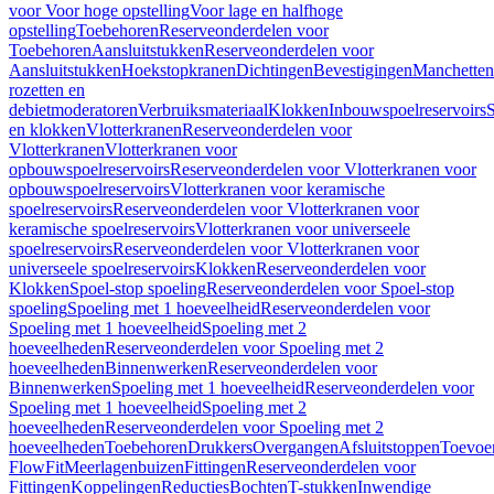
voor Voor hoge opstelling
Voor lage en halfhoge
opstelling
Toebehoren
Reserveonderdelen voor
Toebehoren
Aansluitstukken
Reserveonderdelen voor
Aansluitstukken
Hoekstopkranen
Dichtingen
Bevestigingen
Manchetten
rozetten en
debietmoderatoren
Verbruiksmateriaal
Klokken
Inbouwspoelreservoirs
en klokken
Vlotterkranen
Reserveonderdelen voor
Vlotterkranen
Vlotterkranen voor
opbouwspoelreservoirs
Reserveonderdelen voor Vlotterkranen voor
opbouwspoelreservoirs
Vlotterkranen voor keramische
spoelreservoirs
Reserveonderdelen voor Vlotterkranen voor
keramische spoelreservoirs
Vlotterkranen voor universeele
spoelreservoirs
Reserveonderdelen voor Vlotterkranen voor
universeele spoelreservoirs
Klokken
Reserveonderdelen voor
Klokken
Spoel-stop spoeling
Reserveonderdelen voor Spoel-stop
spoeling
Spoeling met 1 hoeveelheid
Reserveonderdelen voor
Spoeling met 1 hoeveelheid
Spoeling met 2
hoeveelheden
Reserveonderdelen voor Spoeling met 2
hoeveelheden
Binnenwerken
Reserveonderdelen voor
Binnenwerken
Spoeling met 1 hoeveelheid
Reserveonderdelen voor
Spoeling met 1 hoeveelheid
Spoeling met 2
hoeveelheden
Reserveonderdelen voor Spoeling met 2
hoeveelheden
Toebehoren
Drukkers
Overgangen
Afsluitstoppen
Toevoe
FlowFit
Meerlagenbuizen
Fittingen
Reserveonderdelen voor
Fittingen
Koppelingen
Reducties
Bochten
T-stukken
Inwendige