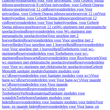
cm
Reserveonderdelen voor Voor netvoeding, voor Geberit Sigma
inbouwspoelreservoir 8 cm
Voor netvoeding, voor Geberit Omega
inbouwspoelreservoir 12 cm
Reserveonderdelen voor Voor
netvoeding, voor Geberit Omega inbouwspoelreservoir 12 cm
Voor
batterijvoeding, voor Geberit Sigma inbouwspoelreservoir 12
cm
Reserveonderdelen voor Voor batterijvoeding, voor Geberit
Sigma inbouwspoelreservoir 12 cm
Wc-sturingen met pneumatische
spoelactivering
Reserveonderdelen voor Wc-sturingen met
pneumatische spoelactivering
Voor spoeling met 2
hoeveelheden
Reserveonderdelen voor Voor spoeling met 2
hoeveelheden
Voor spoeling met 1 hoeveelheid
Reserveonderdelen
voor Voor spoeling met 1 hoeveelheid
Toebehoren voor wc-
sturingen
Reserveonderdelen voor Toebehoren voor wc-
sturingen
Ruwbouwsets
Reserveonderdelen voor Ruwbouwsets
Voor
wc-sturingen met elektronische spoelactivering
Reserveonderdelen
voor Voor wc-sturingen met elektronische spoelactivering
Geberit
Monolith sanitaire modules
Sanitaire modules voor
wc's
Reserveonderdelen voor Sanitaire modules voor wc's
Voor
hang-wc's
Reserveonderdelen voor Voor hang-wc's
Voor staande
wc's
Reserveonderdelen voor Voor staande
wc's
Toebehoren
Reserveonderdelen voor
Toebehoren
Verbruiksmateriaal
Sanitaire modules voor
wastafels
Toebehoren
Sanitaire modules voor
bidets
Reserveonderdelen voor Sanitaire modules voor bidets
Voor
hang- en staande bidets
Reserveonderdelen voor Voor hang- en