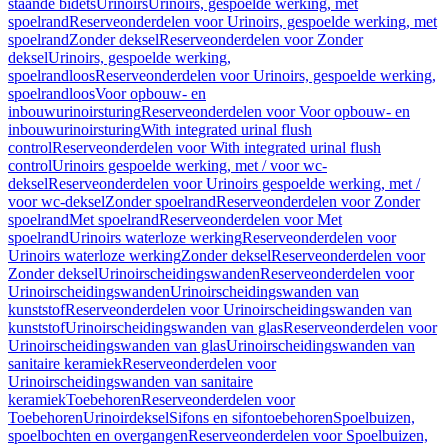
staande bidets
Urinoirs
Urinoirs, gespoelde werking, met
spoelrand
Reserveonderdelen voor Urinoirs, gespoelde werking, met
spoelrand
Zonder deksel
Reserveonderdelen voor Zonder
deksel
Urinoirs, gespoelde werking,
spoelrandloos
Reserveonderdelen voor Urinoirs, gespoelde werking,
spoelrandloos
Voor opbouw- en
inbouwurinoirsturing
Reserveonderdelen voor Voor opbouw- en
inbouwurinoirsturing
With integrated urinal flush
control
Reserveonderdelen voor With integrated urinal flush
control
Urinoirs gespoelde werking, met / voor wc-
deksel
Reserveonderdelen voor Urinoirs gespoelde werking, met /
voor wc-deksel
Zonder spoelrand
Reserveonderdelen voor Zonder
spoelrand
Met spoelrand
Reserveonderdelen voor Met
spoelrand
Urinoirs waterloze werking
Reserveonderdelen voor
Urinoirs waterloze werking
Zonder deksel
Reserveonderdelen voor
Zonder deksel
Urinoirscheidingswanden
Reserveonderdelen voor
Urinoirscheidingswanden
Urinoirscheidingswanden van
kunststof
Reserveonderdelen voor Urinoirscheidingswanden van
kunststof
Urinoirscheidingswanden van glas
Reserveonderdelen voor
Urinoirscheidingswanden van glas
Urinoirscheidingswanden van
sanitaire keramiek
Reserveonderdelen voor
Urinoirscheidingswanden van sanitaire
keramiek
Toebehoren
Reserveonderdelen voor
Toebehoren
Urinoirdeksel
Sifons en sifontoebehoren
Spoelbuizen,
spoelbochten en overgangen
Reserveonderdelen voor Spoelbuizen,