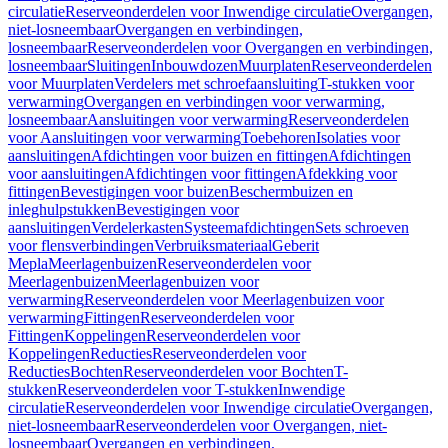
circulatie
Reserveonderdelen voor Inwendige circulatie
Overgangen,
niet-losneembaar
Overgangen en verbindingen,
losneembaar
Reserveonderdelen voor Overgangen en verbindingen,
losneembaar
Sluitingen
Inbouwdozen
Muurplaten
Reserveonderdelen
voor Muurplaten
Verdelers met schroefaansluiting
T-stukken voor
verwarming
Overgangen en verbindingen voor verwarming,
losneembaar
Aansluitingen voor verwarming
Reserveonderdelen
voor Aansluitingen voor verwarming
Toebehoren
Isolaties voor
aansluitingen
Afdichtingen voor buizen en fittingen
Afdichtingen
voor aansluitingen
Afdichtingen voor fittingen
Afdekking voor
fittingen
Bevestigingen voor buizen
Beschermbuizen en
inleghulpstukken
Bevestigingen voor
aansluitingen
Verdelerkasten
Systeemafdichtingen
Sets schroeven
voor flensverbindingen
Verbruiksmateriaal
Geberit
Mepla
Meerlagenbuizen
Reserveonderdelen voor
Meerlagenbuizen
Meerlagenbuizen voor
verwarming
Reserveonderdelen voor Meerlagenbuizen voor
verwarming
Fittingen
Reserveonderdelen voor
Fittingen
Koppelingen
Reserveonderdelen voor
Koppelingen
Reducties
Reserveonderdelen voor
Reducties
Bochten
Reserveonderdelen voor Bochten
T-
stukken
Reserveonderdelen voor T-stukken
Inwendige
circulatie
Reserveonderdelen voor Inwendige circulatie
Overgangen,
niet-losneembaar
Reserveonderdelen voor Overgangen, niet-
losneembaar
Overgangen en verbindingen,