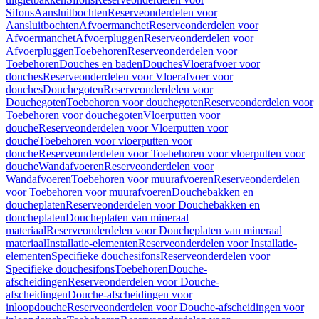
Sifons
Aansluitbochten
Reserveonderdelen voor
Aansluitbochten
Afvoermanchet
Reserveonderdelen voor
Afvoermanchet
Afvoerpluggen
Reserveonderdelen voor
Afvoerpluggen
Toebehoren
Reserveonderdelen voor
Toebehoren
Douches en baden
Douches
Vloerafvoer voor
douches
Reserveonderdelen voor Vloerafvoer voor
douches
Douchegoten
Reserveonderdelen voor
Douchegoten
Toebehoren voor douchegoten
Reserveonderdelen voor
Toebehoren voor douchegoten
Vloerputten voor
douche
Reserveonderdelen voor Vloerputten voor
douche
Toebehoren voor vloerputten voor
douche
Reserveonderdelen voor Toebehoren voor vloerputten voor
douche
Wandafvoeren
Reserveonderdelen voor
Wandafvoeren
Toebehoren voor muurafvoeren
Reserveonderdelen
voor Toebehoren voor muurafvoeren
Douchebakken en
doucheplaten
Reserveonderdelen voor Douchebakken en
doucheplaten
Doucheplaten van mineraal
materiaal
Reserveonderdelen voor Doucheplaten van mineraal
materiaal
Installatie-elementen
Reserveonderdelen voor Installatie-
elementen
Specifieke douchesifons
Reserveonderdelen voor
Specifieke douchesifons
Toebehoren
Douche-
afscheidingen
Reserveonderdelen voor Douche-
afscheidingen
Douche-afscheidingen voor
inloopdouche
Reserveonderdelen voor Douche-afscheidingen voor