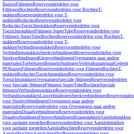
Buizen
Fittingen
Reserveonderdelen voor
Fittingen
Bochten
Reserveonderdelen voor Bochten
T-
stukken
Reserveonderdelen voor T-
stukken
Reducties
Reserveonderdelen voor
Reducties
Toezichtsstukken
Reserveonderdelen voor
Toezichtsstukken
Fittingen SuperTube
Reserveonderdelen voor
Fittingen SuperTube
Bochten
Reserveonderdelen voor Bochten
T-
stukken
Reserveonderdelen voor T-
stukken
Verbindingsstukken
Reserveonderdelen voor
Verbindingsstukken
Steekverbindingen
Reserveonderdelen voor
Steekverbindingen
Klemverbindingen
Overgangen naar andere
materialen
Toebehoren
Beugels
Sluitingen
Verbruiksmateriaal
Geberit
PE
Buizen
Fittingen
Reserveonderdelen voor Fittingen
Bochten
T-
stukken
Reducties
Toezichtsstukken
Reserveonderdelen voor
Toezichtsstukken
Overgangen
Speciale fittingen
Reserveonderdelen
voor Speciale fittingen
Fittingen SuperTube
Bochten
Speciale
fittingen
Verbindingsstukken
Reserveonderdelen voor
Verbindingsstukken
Lasverbindingen
Steekverbindingen
Reserveonder
voor Steekverbindingen
Overgangen naar andere
materialen
Reserveonderdelen voor Overgangen naar andere
materialen
Draadverbindingen
Reserveonderdelen voor
Draadverbindingen
Flensverbindingen
Kraagstukken
Aansluitstukken
voor sanitaire toestellen
Reserveonderdelen voor Aansluitstukken
voor sanitaire toestellen
Aansluitbochten
Reserveonderdelen voor
Aansluitbochten
Aansluitmoffen
Reserveonderdelen voor