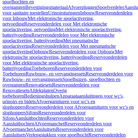
spoelbochten en
overgangen
Bevestigingsmateriaal
Afvoerpluggen
Spoelverdeler
Aanslu
voor sanitaire toestellen
Urinoirsturingen
Inbouw
Reserveonderdelen
voor Inbouw
Met elektronische spoelactivering,
netvoeding
Reserveonderdelen voor Met elektronische
spoelactivering, netvoeding
Met elektronische spoelactivering,
batterijvoeding
Reserveonderdelen voor Met elektronische
spoelactivering, batterijvoeding
Met pneumatische
spoelactivering
Reserveonderdelen voor Met pneumatische
spoelactivering
Opbouw
Reserveonderdelen voor Opbouw
Met
elektronische spoelactivering, batterijvoeding
Reserveonderdelen
voor Met elektronische spoelactivering,
batterijvoeding
Toebehoren
Reserveonderdelen voor
Toebehoren
Ruwbouw- en vervangingssets
Reserveonderdelen voor
Ruwbouw- en vervangingssets
Spoelbuizen, spoelbochten en
overgangen
Renovatiesets
Reserveonderdelen voor
Renovatiesets
Afdekplaten
Overig
toebehoren
Bedieningshulpen
Apparaataansluitingen voor wc's,
urinoirs en bidets
Afvoergarnituren voor wc's en
slophoppers
Reserveonderdelen voor Afvoergarnituren voor wc's en
slophoppers
Sifons
Reserveonderdelen voor
Sifons
Aansluitbochten
Reserveonderdelen voor
Aansluitbochten
Afvoermanchet
Reserveonderdelen voor
Afvoermanchet
Aansluitsets
Reserveonderdelen voor
Aansluitsets
Verlengstukken voor spoelbocht
Reserveonderdelen