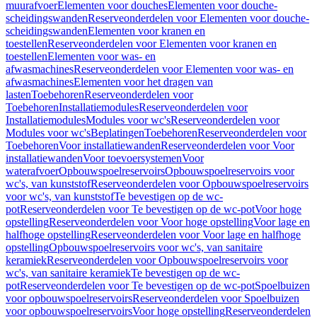
muurafvoer
Elementen voor douches
Elementen voor douche-
scheidingswanden
Reserveonderdelen voor Elementen voor douche-
scheidingswanden
Elementen voor kranen en
toestellen
Reserveonderdelen voor Elementen voor kranen en
toestellen
Elementen voor was- en
afwasmachines
Reserveonderdelen voor Elementen voor was- en
afwasmachines
Elementen voor het dragen van
lasten
Toebehoren
Reserveonderdelen voor
Toebehoren
Installatiemodules
Reserveonderdelen voor
Installatiemodules
Modules voor wc's
Reserveonderdelen voor
Modules voor wc's
Beplatingen
Toebehoren
Reserveonderdelen voor
Toebehoren
Voor installatiewanden
Reserveonderdelen voor Voor
installatiewanden
Voor toevoersystemen
Voor
waterafvoer
Opbouwspoelreservoirs
Opbouwspoelreservoirs voor
wc's, van kunststof
Reserveonderdelen voor Opbouwspoelreservoirs
voor wc's, van kunststof
Te bevestigen op de wc-
pot
Reserveonderdelen voor Te bevestigen op de wc-pot
Voor hoge
opstelling
Reserveonderdelen voor Voor hoge opstelling
Voor lage en
halfhoge opstelling
Reserveonderdelen voor Voor lage en halfhoge
opstelling
Opbouwspoelreservoirs voor wc's, van sanitaire
keramiek
Reserveonderdelen voor Opbouwspoelreservoirs voor
wc's, van sanitaire keramiek
Te bevestigen op de wc-
pot
Reserveonderdelen voor Te bevestigen op de wc-pot
Spoelbuizen
voor opbouwspoelreservoirs
Reserveonderdelen voor Spoelbuizen
voor opbouwspoelreservoirs
Voor hoge opstelling
Reserveonderdelen