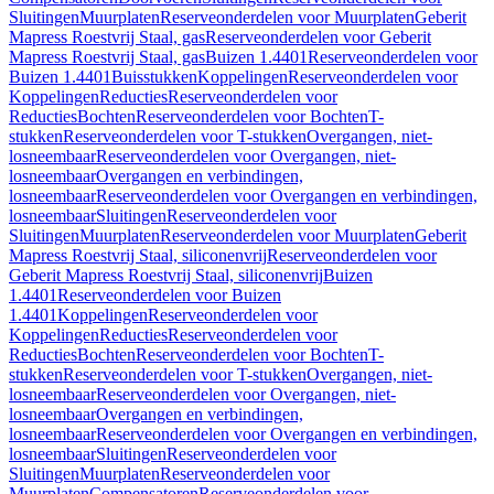
Sluitingen
Muurplaten
Reserveonderdelen voor Muurplaten
Geberit
Mapress Roestvrij Staal, gas
Reserveonderdelen voor Geberit
Mapress Roestvrij Staal, gas
Buizen 1.4401
Reserveonderdelen voor
Buizen 1.4401
Buisstukken
Koppelingen
Reserveonderdelen voor
Koppelingen
Reducties
Reserveonderdelen voor
Reducties
Bochten
Reserveonderdelen voor Bochten
T-
stukken
Reserveonderdelen voor T-stukken
Overgangen, niet-
losneembaar
Reserveonderdelen voor Overgangen, niet-
losneembaar
Overgangen en verbindingen,
losneembaar
Reserveonderdelen voor Overgangen en verbindingen,
losneembaar
Sluitingen
Reserveonderdelen voor
Sluitingen
Muurplaten
Reserveonderdelen voor Muurplaten
Geberit
Mapress Roestvrij Staal, siliconenvrij
Reserveonderdelen voor
Geberit Mapress Roestvrij Staal, siliconenvrij
Buizen
1.4401
Reserveonderdelen voor Buizen
1.4401
Koppelingen
Reserveonderdelen voor
Koppelingen
Reducties
Reserveonderdelen voor
Reducties
Bochten
Reserveonderdelen voor Bochten
T-
stukken
Reserveonderdelen voor T-stukken
Overgangen, niet-
losneembaar
Reserveonderdelen voor Overgangen, niet-
losneembaar
Overgangen en verbindingen,
losneembaar
Reserveonderdelen voor Overgangen en verbindingen,
losneembaar
Sluitingen
Reserveonderdelen voor
Sluitingen
Muurplaten
Reserveonderdelen voor
Muurplaten
Compensatoren
Reserveonderdelen voor