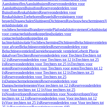
Aansluitmoffen
Aansluitbuizen
Reserveonderdelen voor
Aansluitbuizen
Buissifons
Reserveonderdelen voor
Buissifons
Reukafsluiters
Reserveonderdelen voor
Reukafsluiters
Toebehoren
Beugels
Bevestigingen voor
beugels
Draagschalen
Sluitingen
Dichtingen
Ruwbouwbeschermingen
V
geluidsisolatie en
vochtbescherming
Brandpreventie
Plafondafsluitsystemen
Geluidsisolat
voor contactgeluidsontkoppeling
Isolaties voor
contactgeluidsontkoppeling en
luchtgeluidsisolatie
Vochtbescherming
Dichtingen
Beluchtingsventielen
voor afvoer
Beluchtingsventielen
Reserveonderdelen voor
Beluchtingsventielen
Energiebesparende ventielen
Geberit Pluvia
dakafvoer
Trechters
Reserveonderdelen voor Trechters
Trechters tot
12 l/s
Reserveonderdelen voor Trechters tot 12 l/s
Trechters tot 25
l/s
Reserveonderdelen voor Trechters tot 25 l/s
Trechters voor
goten
Reserveonderdelen voor Trechters voor goten
Trechters tot 12
l/s
Reserveonderdelen voor Trechters tot 12 l/s
Trechters tot 25
l/s
Reserveonderdelen voor Trechters tot 25
l/s
Dampschermelementen
Reserveonderdelen voor
Dampschermelementen
Voor trechters tot 12 l/s
Reserveonderdelen
voor Voor trechters tot 12 l/s
Voor trechters tot 25
l/s
Noodoverlopen
Reserveonderdelen voor Noodoverlopen
Voor
trechters tot 12 l/s
Reserveonderdelen voor Voor trechters tot 12
l/s
Voor trechters tot 25 l/s
Reserveonderdelen voor Voor trechters tot
25 l/s
Bevestigingen
Bevestigingssysteem d40–