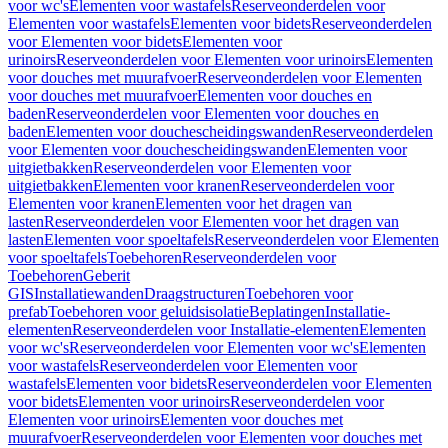
voor wc's
Elementen voor wastafels
Reserveonderdelen voor
Elementen voor wastafels
Elementen voor bidets
Reserveonderdelen
voor Elementen voor bidets
Elementen voor
urinoirs
Reserveonderdelen voor Elementen voor urinoirs
Elementen
voor douches met muurafvoer
Reserveonderdelen voor Elementen
voor douches met muurafvoer
Elementen voor douches en
baden
Reserveonderdelen voor Elementen voor douches en
baden
Elementen voor douchescheidingswanden
Reserveonderdelen
voor Elementen voor douchescheidingswanden
Elementen voor
uitgietbakken
Reserveonderdelen voor Elementen voor
uitgietbakken
Elementen voor kranen
Reserveonderdelen voor
Elementen voor kranen
Elementen voor het dragen van
lasten
Reserveonderdelen voor Elementen voor het dragen van
lasten
Elementen voor spoeltafels
Reserveonderdelen voor Elementen
voor spoeltafels
Toebehoren
Reserveonderdelen voor
Toebehoren
Geberit
GIS
Installatiewanden
Draagstructuren
Toebehoren voor
prefab
Toebehoren voor geluidsisolatie
Beplatingen
Installatie-
elementen
Reserveonderdelen voor Installatie-elementen
Elementen
voor wc's
Reserveonderdelen voor Elementen voor wc's
Elementen
voor wastafels
Reserveonderdelen voor Elementen voor
wastafels
Elementen voor bidets
Reserveonderdelen voor Elementen
voor bidets
Elementen voor urinoirs
Reserveonderdelen voor
Elementen voor urinoirs
Elementen voor douches met
muurafvoer
Reserveonderdelen voor Elementen voor douches met