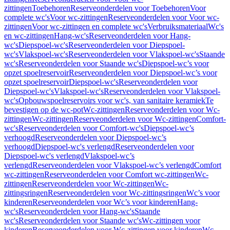
zittingen
Toebehoren
Reserveonderdelen voor Toebehoren
Voor
complete wc's
Voor wc-zittingen
Reserveonderdelen voor Voor wc-
zittingen
Voor wc-zittingen en complete wc's
Verbruiksmateriaal
Wc's
en wc-zittingen
Hang-wc's
Reserveonderdelen voor Hang-
wc's
Diepspoel-wc's
Reserveonderdelen voor Diepspoel-
wc's
Vlakspoel-wc's
Reserveonderdelen voor Vlakspoel-wc's
Staande
wc's
Reserveonderdelen voor Staande wc's
Diepspoel-wc’s voor
opzet spoelreservoir
Reserveonderdelen voor Diepspoel-wc’s voor
opzet spoelreservoir
Diepspoel-wc's
Reserveonderdelen voor
Diepspoel-wc's
Vlakspoel-wc's
Reserveonderdelen voor Vlakspoel-
wc's
Opbouwspoelreservoirs voor wc's, van sanitaire keramiek
Te
bevestigen op de wc-pot
Wc-zittingen
Reserveonderdelen voor Wc-
zittingen
Wc-zittingen
Reserveonderdelen voor Wc-zittingen
Comfort-
wc's
Reserveonderdelen voor Comfort-wc's
Diepspoel-wc’s
verhoogd
Reserveonderdelen voor Diepspoel-wc’s
verhoogd
Diepspoel-wc's verlengd
Reserveonderdelen voor
Diepspoel-wc's verlengd
Vlakspoel-wc’s
verlengd
Reserveonderdelen voor Vlakspoel-wc’s verlengd
Comfort
wc-zittingen
Reserveonderdelen voor Comfort wc-zittingen
Wc-
zittingen
Reserveonderdelen voor Wc-zittingen
Wc-
zittingsringen
Reserveonderdelen voor Wc-zittingsringen
Wc’s voor
kinderen
Reserveonderdelen voor Wc’s voor kinderen
Hang-
wc's
Reserveonderdelen voor Hang-wc's
Staande
wc's
Reserveonderdelen voor Staande wc's
Wc-zittingen voor
kinderen
Reserveonderdelen voor Wc-zittingen voor kinderen
Wc-