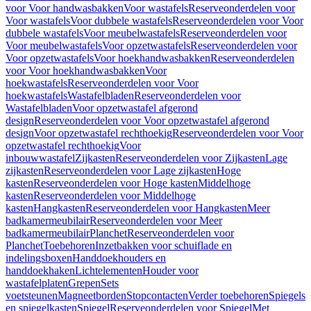
voor Voor handwasbakken
Voor wastafels
Reserveonderdelen voor
Voor wastafels
Voor dubbele wastafels
Reserveonderdelen voor Voor
dubbele wastafels
Voor meubelwastafels
Reserveonderdelen voor
Voor meubelwastafels
Voor opzetwastafels
Reserveonderdelen voor
Voor opzetwastafels
Voor hoekhandwasbakken
Reserveonderdelen
voor Voor hoekhandwasbakken
Voor
hoekwastafels
Reserveonderdelen voor Voor
hoekwastafels
Wastafelbladen
Reserveonderdelen voor
Wastafelbladen
Voor opzetwastafel afgerond
design
Reserveonderdelen voor Voor opzetwastafel afgerond
design
Voor opzetwastafel rechthoekig
Reserveonderdelen voor Voor
opzetwastafel rechthoekig
Voor
inbouwwastafel
Zijkasten
Reserveonderdelen voor Zijkasten
Lage
zijkasten
Reserveonderdelen voor Lage zijkasten
Hoge
kasten
Reserveonderdelen voor Hoge kasten
Middelhoge
kasten
Reserveonderdelen voor Middelhoge
kasten
Hangkasten
Reserveonderdelen voor Hangkasten
Meer
badkamermeubilair
Reserveonderdelen voor Meer
badkamermeubilair
Planchet
Reserveonderdelen voor
Planchet
Toebehoren
Inzetbakken voor schuiflade en
indelingsboxen
Handdoekhouders en
handdoekhaken
Lichtelementen
Houder voor
wastafelplaten
Grepen
Sets
voetsteunen
Magneetborden
Stopcontacten
Verder toebehoren
Spiegels
en spiegelkasten
Spiegel
Reserveonderdelen voor Spiegel
Met