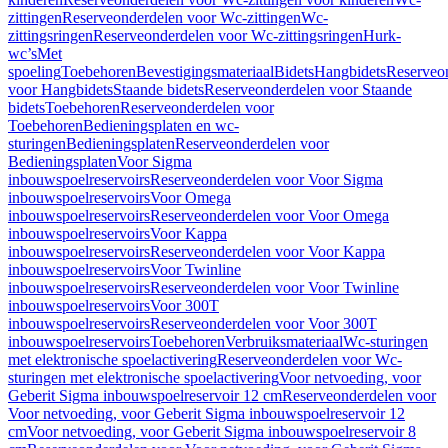
zittingen
Reserveonderdelen voor Wc-zittingen
Wc-
zittingsringen
Reserveonderdelen voor Wc-zittingsringen
Hurk-
wc’s
Met
spoeling
Toebehoren
Bevestigingsmateriaal
Bidets
Hangbidets
Reserveo
voor Hangbidets
Staande bidets
Reserveonderdelen voor Staande
bidets
Toebehoren
Reserveonderdelen voor
Toebehoren
Bedieningsplaten en wc-
sturingen
Bedieningsplaten
Reserveonderdelen voor
Bedieningsplaten
Voor Sigma
inbouwspoelreservoirs
Reserveonderdelen voor Voor Sigma
inbouwspoelreservoirs
Voor Omega
inbouwspoelreservoirs
Reserveonderdelen voor Voor Omega
inbouwspoelreservoirs
Voor Kappa
inbouwspoelreservoirs
Reserveonderdelen voor Voor Kappa
inbouwspoelreservoirs
Voor Twinline
inbouwspoelreservoirs
Reserveonderdelen voor Voor Twinline
inbouwspoelreservoirs
Voor 300T
inbouwspoelreservoirs
Reserveonderdelen voor Voor 300T
inbouwspoelreservoirs
Toebehoren
Verbruiksmateriaal
Wc-sturingen
met elektronische spoelactivering
Reserveonderdelen voor Wc-
sturingen met elektronische spoelactivering
Voor netvoeding, voor
Geberit Sigma inbouwspoelreservoir 12 cm
Reserveonderdelen voor
Voor netvoeding, voor Geberit Sigma inbouwspoelreservoir 12
cm
Voor netvoeding, voor Geberit Sigma inbouwspoelreservoir 8