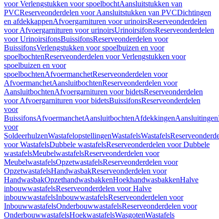
voor Verlengstukken voor spoelbocht
Aansluitstukken van
PVC
Reserveonderdelen voor Aansluitstukken van PVC
Dichtingen
en afdekkappen
Afvoergarnituren voor urinoirs
Reserveonderdelen
voor Afvoergarnituren voor urinoirs
Urinoirsifons
Reserveonderdelen
voor Urinoirsifons
Buissifons
Reserveonderdelen voor
Buissifons
Verlengstukken voor spoelbuizen en voor
spoelbochten
Reserveonderdelen voor Verlengstukken voor
spoelbuizen en voor
spoelbochten
Afvoermanchet
Reserveonderdelen voor
Afvoermanchet
Aansluitbochten
Reserveonderdelen voor
Aansluitbochten
Afvoergarnituren voor bidets
Reserveonderdelen
voor Afvoergarnituren voor bidets
Buissifons
Reserveonderdelen
voor
Buissifons
Afvoermanchet
Aansluitbochten
Afdekkingen
Aansluitingen
voor
Soldeerhulzen
Wastafelopstellingen
Wastafels
Wastafels
Reserveonderde
voor Wastafels
Dubbele wastafels
Reserveonderdelen voor Dubbele
wastafels
Meubelwastafels
Reserveonderdelen voor
Meubelwastafels
Opzetwastafels
Reserveonderdelen voor
Opzetwastafels
Handwasbak
Reserveonderdelen voor
Handwasbak
Opzethandwasbakken
Hoekhandwasbakken
Halve
inbouwwastafels
Reserveonderdelen voor Halve
inbouwwastafels
Inbouwwastafels
Reserveonderdelen voor
Inbouwwastafels
Onderbouwwastafels
Reserveonderdelen voor
Onderbouwwastafels
Hoekwastafels
Wasgoten
Wastafels