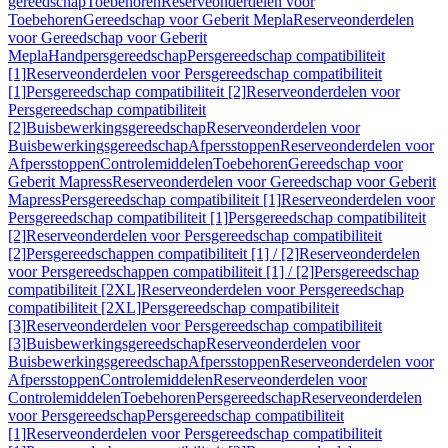
gereedschap
Toebehoren
Reserveonderdelen voor
Toebehoren
Gereedschap voor Geberit Mepla
Reserveonderdelen
voor Gereedschap voor Geberit
Mepla
Handpersgereedschap
Persgereedschap compatibiliteit
[1]
Reserveonderdelen voor Persgereedschap compatibiliteit
[1]
Persgereedschap compatibiliteit [2]
Reserveonderdelen voor
Persgereedschap compatibiliteit
[2]
Buisbewerkingsgereedschap
Reserveonderdelen voor
Buisbewerkingsgereedschap
Afpersstoppen
Reserveonderdelen voor
Afpersstoppen
Controlemiddelen
Toebehoren
Gereedschap voor
Geberit Mapress
Reserveonderdelen voor Gereedschap voor Geberit
Mapress
Persgereedschap compatibiliteit [1]
Reserveonderdelen voor
Persgereedschap compatibiliteit [1]
Persgereedschap compatibiliteit
[2]
Reserveonderdelen voor Persgereedschap compatibiliteit
[2]
Persgereedschappen compatibiliteit [1] / [2]
Reserveonderdelen
voor Persgereedschappen compatibiliteit [1] / [2]
Persgereedschap
compatibiliteit [2XL]
Reserveonderdelen voor Persgereedschap
compatibiliteit [2XL]
Persgereedschap compatibiliteit
[3]
Reserveonderdelen voor Persgereedschap compatibiliteit
[3]
Buisbewerkingsgereedschap
Reserveonderdelen voor
Buisbewerkingsgereedschap
Afpersstoppen
Reserveonderdelen voor
Afpersstoppen
Controlemiddelen
Reserveonderdelen voor
Controlemiddelen
Toebehoren
Persgereedschap
Reserveonderdelen
voor Persgereedschap
Persgereedschap compatibiliteit
[1]
Reserveonderdelen voor Persgereedschap compatibiliteit