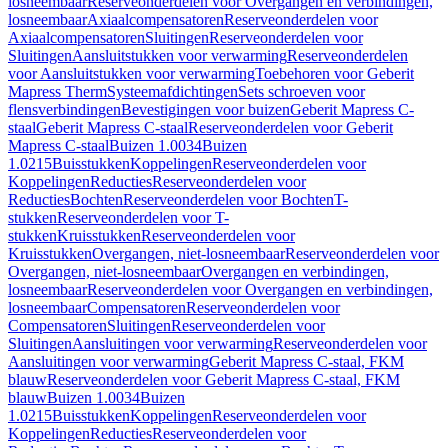
losneembaar
Reserveonderdelen voor Overgangen en verbindingen,
losneembaar
Axiaalcompensatoren
Reserveonderdelen voor
Axiaalcompensatoren
Sluitingen
Reserveonderdelen voor
Sluitingen
Aansluitstukken voor verwarming
Reserveonderdelen
voor Aansluitstukken voor verwarming
Toebehoren voor Geberit
Mapress Therm
Systeemafdichtingen
Sets schroeven voor
flensverbindingen
Bevestigingen voor buizen
Geberit Mapress C-
staal
Geberit Mapress C-staal
Reserveonderdelen voor Geberit
Mapress C-staal
Buizen 1.0034
Buizen
1.0215
Buisstukken
Koppelingen
Reserveonderdelen voor
Koppelingen
Reducties
Reserveonderdelen voor
Reducties
Bochten
Reserveonderdelen voor Bochten
T-
stukken
Reserveonderdelen voor T-
stukken
Kruisstukken
Reserveonderdelen voor
Kruisstukken
Overgangen, niet-losneembaar
Reserveonderdelen voor
Overgangen, niet-losneembaar
Overgangen en verbindingen,
losneembaar
Reserveonderdelen voor Overgangen en verbindingen,
losneembaar
Compensatoren
Reserveonderdelen voor
Compensatoren
Sluitingen
Reserveonderdelen voor
Sluitingen
Aansluitingen voor verwarming
Reserveonderdelen voor
Aansluitingen voor verwarming
Geberit Mapress C-staal, FKM
blauw
Reserveonderdelen voor Geberit Mapress C-staal, FKM
blauw
Buizen 1.0034
Buizen
1.0215
Buisstukken
Koppelingen
Reserveonderdelen voor
Koppelingen
Reducties
Reserveonderdelen voor