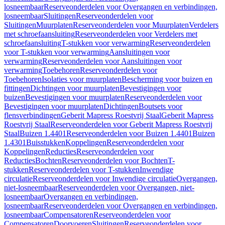
losneembaar
Reserveonderdelen voor Overgangen en verbindingen,
losneembaar
Sluitingen
Reserveonderdelen voor
Sluitingen
Muurplaten
Reserveonderdelen voor Muurplaten
Verdelers
met schroefaansluiting
Reserveonderdelen voor Verdelers met
schroefaansluiting
T-stukken voor verwarming
Reserveonderdelen
voor T-stukken voor verwarming
Aansluitingen voor
verwarming
Reserveonderdelen voor Aansluitingen voor
verwarming
Toebehoren
Reserveonderdelen voor
Toebehoren
Isolaties voor muurplaten
Bescherming voor buizen en
fittingen
Dichtingen voor muurplaten
Bevestigingen voor
buizen
Bevestigingen voor muurplaten
Reserveonderdelen voor
Bevestigingen voor muurplaten
Dichtingen
Boutsets voor
flensverbindingen
Geberit Mapress Roestvrij Staal
Geberit Mapress
Roestvrij Staal
Reserveonderdelen voor Geberit Mapress Roestvrij
Staal
Buizen 1.4401
Reserveonderdelen voor Buizen 1.4401
Buizen
1.4301
Buisstukken
Koppelingen
Reserveonderdelen voor
Koppelingen
Reducties
Reserveonderdelen voor
Reducties
Bochten
Reserveonderdelen voor Bochten
T-
stukken
Reserveonderdelen voor T-stukken
Inwendige
circulatie
Reserveonderdelen voor Inwendige circulatie
Overgangen,
niet-losneembaar
Reserveonderdelen voor Overgangen, niet-
losneembaar
Overgangen en verbindingen,
losneembaar
Reserveonderdelen voor Overgangen en verbindingen,
losneembaar
Compensatoren
Reserveonderdelen voor
Compensatoren
Doorvoeren
Sluitingen
Reserveonderdelen voor