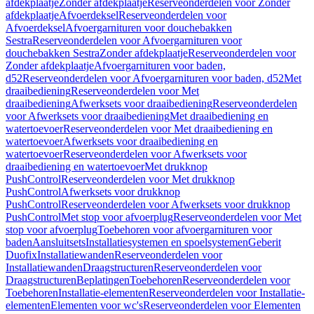
afdekplaatje
Zonder afdekplaatje
Reserveonderdelen voor Zonder
afdekplaatje
Afvoerdeksel
Reserveonderdelen voor
Afvoerdeksel
Afvoergarnituren voor douchebakken
Sestra
Reserveonderdelen voor Afvoergarnituren voor
douchebakken Sestra
Zonder afdekplaatje
Reserveonderdelen voor
Zonder afdekplaatje
Afvoergarnituren voor baden,
d52
Reserveonderdelen voor Afvoergarnituren voor baden, d52
Met
draaibediening
Reserveonderdelen voor Met
draaibediening
Afwerksets voor draaibediening
Reserveonderdelen
voor Afwerksets voor draaibediening
Met draaibediening en
watertoevoer
Reserveonderdelen voor Met draaibediening en
watertoevoer
Afwerksets voor draaibediening en
watertoevoer
Reserveonderdelen voor Afwerksets voor
draaibediening en watertoevoer
Met drukknop
PushControl
Reserveonderdelen voor Met drukknop
PushControl
Afwerksets voor drukknop
PushControl
Reserveonderdelen voor Afwerksets voor drukknop
PushControl
Met stop voor afvoerplug
Reserveonderdelen voor Met
stop voor afvoerplug
Toebehoren voor afvoergarnituren voor
baden
Aansluitsets
Installatiesystemen en spoelsystemen
Geberit
Duofix
Installatiewanden
Reserveonderdelen voor
Installatiewanden
Draagstructuren
Reserveonderdelen voor
Draagstructuren
Beplatingen
Toebehoren
Reserveonderdelen voor
Toebehoren
Installatie-elementen
Reserveonderdelen voor Installatie-
elementen
Elementen voor wc's
Reserveonderdelen voor Elementen