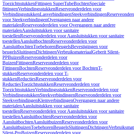
Toezichtsstukken
Fittingen SuperTube
Bochten
Speciale
fittingen
Verbindingsstukken
Reserveonderdelen voor
Verbindingsstukken
Lasverbindingen
Steekverbindingen
Reserveonder
voor Steekverbindingen
Overgangen naar andere
materialen
Reserveonderdelen voor Overgangen naar andere
materialen
Aansluitstukken voor sanitaire
toestellen
Reserveonderdelen voor Aansluitstukken voor sanitaire
toestellen
Aansluitbochten
Reserveonderdelen voor
Aansluitbochten
Toebehoren
Beugels
Bevestigingen voor
beugels
Sluitingen
Dichtingen
Verbruiksmateriaal
Geberit Silent-
PP
Buizen
Reserveonderdelen voor
Buizen
Fittingen
Reserveonderdelen voor
Fittingen
Bochten
Reserveonderdelen voor Bochten
T-
stukken
Reserveonderdelen voor T-
stukken
Reducties
Reserveonderdelen voor
Reducties
Toezichtsstukken
Reserveonderdelen voor
Toezichtsstukken
Verbindingsstukken
Reserveonderdelen voor
Verbindingsstukken
Steekverbindingen
Reserveonderdelen voor
Steekverbindingen
Klemverbindingen
Overgangen naar andere
materialen
Aansluitstukken voor sanitaire
toestellen
Reserveonderdelen voor Aansluitstukken voor sanitaire
toestellen
Aansluitbochten
Reserveonderdelen voor
Aansluitbochten
Aansluitbuizen
Reserveonderdelen voor
Aansluitbuizen
Toebehoren
Beugels
Sluitingen
Dichtingen
Verbruiksmat
Silent-Pro
Buizen
Reserveonderdelen voor