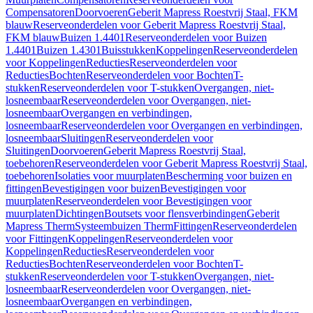
Compensatoren
Doorvoeren
Geberit Mapress Roestvrij Staal, FKM
blauw
Reserveonderdelen voor Geberit Mapress Roestvrij Staal,
FKM blauw
Buizen 1.4401
Reserveonderdelen voor Buizen
1.4401
Buizen 1.4301
Buisstukken
Koppelingen
Reserveonderdelen
voor Koppelingen
Reducties
Reserveonderdelen voor
Reducties
Bochten
Reserveonderdelen voor Bochten
T-
stukken
Reserveonderdelen voor T-stukken
Overgangen, niet-
losneembaar
Reserveonderdelen voor Overgangen, niet-
losneembaar
Overgangen en verbindingen,
losneembaar
Reserveonderdelen voor Overgangen en verbindingen,
losneembaar
Sluitingen
Reserveonderdelen voor
Sluitingen
Doorvoeren
Geberit Mapress Roestvrij Staal,
toebehoren
Reserveonderdelen voor Geberit Mapress Roestvrij Staal,
toebehoren
Isolaties voor muurplaten
Bescherming voor buizen en
fittingen
Bevestigingen voor buizen
Bevestigingen voor
muurplaten
Reserveonderdelen voor Bevestigingen voor
muurplaten
Dichtingen
Boutsets voor flensverbindingen
Geberit
Mapress Therm
Systeembuizen Therm
Fittingen
Reserveonderdelen
voor Fittingen
Koppelingen
Reserveonderdelen voor
Koppelingen
Reducties
Reserveonderdelen voor
Reducties
Bochten
Reserveonderdelen voor Bochten
T-
stukken
Reserveonderdelen voor T-stukken
Overgangen, niet-
losneembaar
Reserveonderdelen voor Overgangen, niet-
losneembaar
Overgangen en verbindingen,