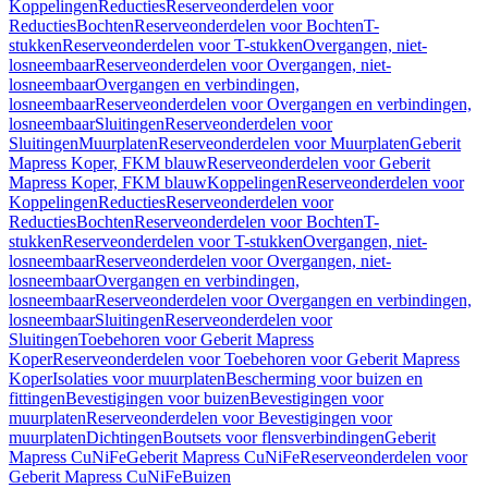
Koppelingen
Reducties
Reserveonderdelen voor
Reducties
Bochten
Reserveonderdelen voor Bochten
T-
stukken
Reserveonderdelen voor T-stukken
Overgangen, niet-
losneembaar
Reserveonderdelen voor Overgangen, niet-
losneembaar
Overgangen en verbindingen,
losneembaar
Reserveonderdelen voor Overgangen en verbindingen,
losneembaar
Sluitingen
Reserveonderdelen voor
Sluitingen
Muurplaten
Reserveonderdelen voor Muurplaten
Geberit
Mapress Koper, FKM blauw
Reserveonderdelen voor Geberit
Mapress Koper, FKM blauw
Koppelingen
Reserveonderdelen voor
Koppelingen
Reducties
Reserveonderdelen voor
Reducties
Bochten
Reserveonderdelen voor Bochten
T-
stukken
Reserveonderdelen voor T-stukken
Overgangen, niet-
losneembaar
Reserveonderdelen voor Overgangen, niet-
losneembaar
Overgangen en verbindingen,
losneembaar
Reserveonderdelen voor Overgangen en verbindingen,
losneembaar
Sluitingen
Reserveonderdelen voor
Sluitingen
Toebehoren voor Geberit Mapress
Koper
Reserveonderdelen voor Toebehoren voor Geberit Mapress
Koper
Isolaties voor muurplaten
Bescherming voor buizen en
fittingen
Bevestigingen voor buizen
Bevestigingen voor
muurplaten
Reserveonderdelen voor Bevestigingen voor
muurplaten
Dichtingen
Boutsets voor flensverbindingen
Geberit
Mapress CuNiFe
Geberit Mapress CuNiFe
Reserveonderdelen voor
Geberit Mapress CuNiFe
Buizen