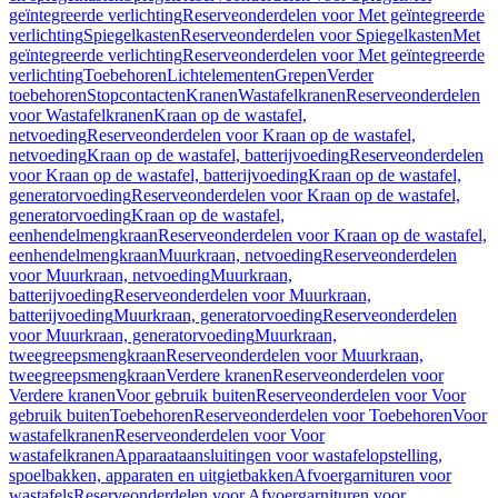
geïntegreerde verlichting
Reserveonderdelen voor Met geïntegreerde
verlichting
Spiegelkasten
Reserveonderdelen voor Spiegelkasten
Met
geïntegreerde verlichting
Reserveonderdelen voor Met geïntegreerde
verlichting
Toebehoren
Lichtelementen
Grepen
Verder
toebehoren
Stopcontacten
Kranen
Wastafelkranen
Reserveonderdelen
voor Wastafelkranen
Kraan op de wastafel,
netvoeding
Reserveonderdelen voor Kraan op de wastafel,
netvoeding
Kraan op de wastafel, batterijvoeding
Reserveonderdelen
voor Kraan op de wastafel, batterijvoeding
Kraan op de wastafel,
generatorvoeding
Reserveonderdelen voor Kraan op de wastafel,
generatorvoeding
Kraan op de wastafel,
eenhendelmengkraan
Reserveonderdelen voor Kraan op de wastafel,
eenhendelmengkraan
Muurkraan, netvoeding
Reserveonderdelen
voor Muurkraan, netvoeding
Muurkraan,
batterijvoeding
Reserveonderdelen voor Muurkraan,
batterijvoeding
Muurkraan, generatorvoeding
Reserveonderdelen
voor Muurkraan, generatorvoeding
Muurkraan,
tweegreepsmengkraan
Reserveonderdelen voor Muurkraan,
tweegreepsmengkraan
Verdere kranen
Reserveonderdelen voor
Verdere kranen
Voor gebruik buiten
Reserveonderdelen voor Voor
gebruik buiten
Toebehoren
Reserveonderdelen voor Toebehoren
Voor
wastafelkranen
Reserveonderdelen voor Voor
wastafelkranen
Apparaataansluitingen voor wastafelopstelling,
spoelbakken, apparaten en uitgietbakken
Afvoergarnituren voor
wastafels
Reserveonderdelen voor Afvoergarnituren voor