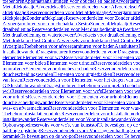
toebehoren
Apparaataansluitingen voor douches en baden
Afvoergarni
Met afdekplaatje
Afvoerdeksel
Reserveonderdelen voor Afvoerdeksel
A
afdekplaatje
Reserveonderdelen voor Met afdekplaatje
Afvoergarnitur
afdekplaatje
Zonder afdekplaatje
Reserveonderdelen voor Zonder afdek
Afvoergarnituren voor douchebakken Sestra
Zonder afdekplaatje
Reser
draaibediening
Reserveonderdelen voor Met draaibediening
Afwerkset
Met draaibediening en watertoevoer
Afwerksets voor draaibediening 
Met drukknop PushControl
Afwerksets voor drukknop PushControl
Re
afvoerplug
Toebehoren voor afvoergarnituren voor baden
Aansluitsets
Installatiewanden
Draagstructuren
Reserveonderdelen voor Draagstruc
elementen
Elementen voor wc's
Reserveonderdelen voor Elementen vo
Elementen voor bidets
Elementen voor urinoirs
Reserveonderdelen voo
muurafvoer
Elementen voor douches en baden
Reserveonderdelen voo
douchescheidingswanden
Elementen voor uitgietbakken
Reserveonderd
van lasten
Reserveonderdelen voor Elementen voor het dragen van las
GIS
Installatiewanden
Draagstructuren
Toebehoren voor prefab
Toebeho
wc's
Reserveonderdelen voor Elementen voor wc's
Elementen voor was
voor urinoirs
Reserveonderdelen voor Elementen voor urinoirs
Elemen
douche-scheidingswanden
Reserveonderdelen voor Elementen voor 
was- en afwasmachines
Reserveonderdelen voor Elementen voor was
Toebehoren
Installatiemodules
Reserveonderdelen voor Installatiemodu
installatiewanden
Reserveonderdelen voor Voor installatiewanden
Voor
Opbouwspoelreservoirs voor wc's, van kunststof
Te bevestigen op de
halfhoge opstelling
Reserveonderdelen voor Voor lage en halfhoge ops
keramiek
Te bevestigen op de wc-pot
Reserveonderdelen voor Te beve