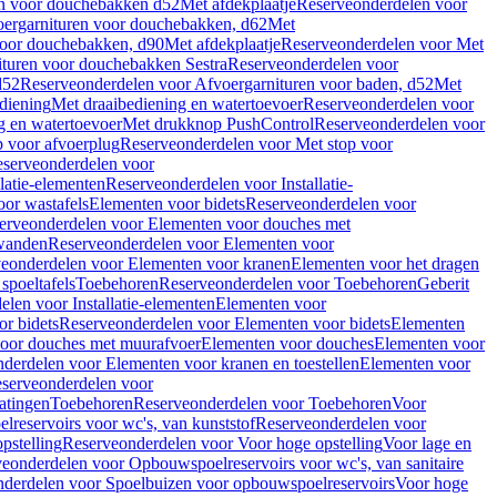
en voor douchebakken d52
Met afdekplaatje
Reserveonderdelen voor
ergarnituren voor douchebakken, d62
Met
voor douchebakken, d90
Met afdekplaatje
Reserveonderdelen voor Met
ituren voor douchebakken Sestra
Reserveonderdelen voor
d52
Reserveonderdelen voor Afvoergarnituren voor baden, d52
Met
diening
Met draaibediening en watertoevoer
Reserveonderdelen voor
g en watertoevoer
Met drukknop PushControl
Reserveonderdelen voor
p voor afvoerplug
Reserveonderdelen voor Met stop voor
serveonderdelen voor
llatie-elementen
Reserveonderdelen voor Installatie-
or wastafels
Elementen voor bidets
Reserveonderdelen voor
erveonderdelen voor Elementen voor douches met
wanden
Reserveonderdelen voor Elementen voor
eonderdelen voor Elementen voor kranen
Elementen voor het dragen
spoeltafels
Toebehoren
Reserveonderdelen voor Toebehoren
Geberit
len voor Installatie-elementen
Elementen voor
r bidets
Reserveonderdelen voor Elementen voor bidets
Elementen
oor douches met muurafvoer
Elementen voor douches
Elementen voor
derdelen voor Elementen voor kranen en toestellen
Elementen voor
serveonderdelen voor
atingen
Toebehoren
Reserveonderdelen voor Toebehoren
Voor
reservoirs voor wc's, van kunststof
Reserveonderdelen voor
pstelling
Reserveonderdelen voor Voor hoge opstelling
Voor lage en
eonderdelen voor Opbouwspoelreservoirs voor wc's, van sanitaire
derdelen voor Spoelbuizen voor opbouwspoelreservoirs
Voor hoge