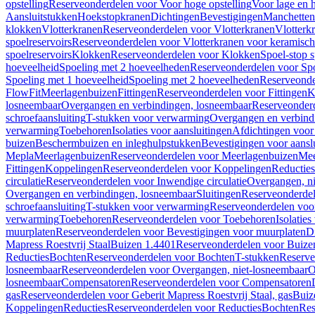
opstelling
Reserveonderdelen voor Voor hoge opstelling
Voor lage en h
Aansluitstukken
Hoekstopkranen
Dichtingen
Bevestigingen
Manchetten
klokken
Vlotterkranen
Reserveonderdelen voor Vlotterkranen
Vlotterk
spoelreservoirs
Reserveonderdelen voor Vlotterkranen voor keramische
spoelreservoirs
Klokken
Reserveonderdelen voor Klokken
Spoel-stop 
hoeveelheid
Spoeling met 2 hoeveelheden
Reserveonderdelen voor Sp
Spoeling met 1 hoeveelheid
Spoeling met 2 hoeveelheden
Reserveonde
FlowFit
Meerlagenbuizen
Fittingen
Reserveonderdelen voor Fittingen
K
losneembaar
Overgangen en verbindingen, losneembaar
Reserveonderd
schroefaansluiting
T-stukken voor verwarming
Overgangen en verbind
verwarming
Toebehoren
Isolaties voor aansluitingen
Afdichtingen voor 
buizen
Beschermbuizen en inleghulpstukken
Bevestigingen voor aansl
Mepla
Meerlagenbuizen
Reserveonderdelen voor Meerlagenbuizen
Mee
Fittingen
Koppelingen
Reserveonderdelen voor Koppelingen
Reducties
circulatie
Reserveonderdelen voor Inwendige circulatie
Overgangen, ni
Overgangen en verbindingen, losneembaar
Sluitingen
Reserveonderdel
schroefaansluiting
T-stukken voor verwarming
Reserveonderdelen voo
verwarming
Toebehoren
Reserveonderdelen voor Toebehoren
Isolatie
muurplaten
Reserveonderdelen voor Bevestigingen voor muurplaten
D
Mapress Roestvrij Staal
Buizen 1.4401
Reserveonderdelen voor Buize
Reducties
Bochten
Reserveonderdelen voor Bochten
T-stukken
Reserve
losneembaar
Reserveonderdelen voor Overgangen, niet-losneembaar
O
losneembaar
Compensatoren
Reserveonderdelen voor Compensatoren
gas
Reserveonderdelen voor Geberit Mapress Roestvrij Staal, gas
Buiz
Koppelingen
Reducties
Reserveonderdelen voor Reducties
Bochten
Res