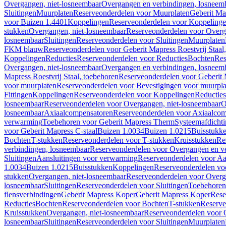
Overgangen, niet-losneembaar
Overgangen en verbindingen, losneem
Sluitingen
Muurplaten
Reserveonderdelen voor Muurplaten
Geberit Map
voor Buizen 1.4401
Koppelingen
Reserveonderdelen voor Koppeling
stukken
Overgangen, niet-losneembaar
Reserveonderdelen voor Overg
losneembaar
Sluitingen
Reserveonderdelen voor Sluitingen
Muurplaten
FKM blauw
Reserveonderdelen voor Geberit Mapress Roestvrij Sta
Koppelingen
Reducties
Reserveonderdelen voor Reducties
Bochten
Res
Overgangen, niet-losneembaar
Overgangen en verbindingen, losneem
Mapress Roestvrij Staal, toebehoren
Reserveonderdelen voor Geberit M
voor muurplaten
Reserveonderdelen voor Bevestigingen voor muurpla
Fittingen
Koppelingen
Reserveonderdelen voor Koppelingen
Reducties
losneembaar
Reserveonderdelen voor Overgangen, niet-losneembaar
O
losneembaar
Axiaalcompensatoren
Reserveonderdelen voor Axiaalcom
verwarming
Toebehoren voor Geberit Mapress Therm
Systeemafdicht
voor Geberit Mapress C-staal
Buizen 1.0034
Buizen 1.0215
Buisstukk
Bochten
T-stukken
Reserveonderdelen voor T-stukken
Kruisstukken
Re
verbindingen, losneembaar
Reserveonderdelen voor Overgangen en ve
Sluitingen
Aansluitingen voor verwarming
Reserveonderdelen voor Aa
1.0034
Buizen 1.0215
Buisstukken
Koppelingen
Reserveonderdelen vo
stukken
Overgangen, niet-losneembaar
Reserveonderdelen voor Overg
losneembaar
Sluitingen
Reserveonderdelen voor Sluitingen
Toebehoren 
flensverbindingen
Geberit Mapress Koper
Geberit Mapress Koper
Rese
Reducties
Bochten
Reserveonderdelen voor Bochten
T-stukken
Reserve
Kruisstukken
Overgangen, niet-losneembaar
Reserveonderdelen voor 
losneembaar
Sluitingen
Reserveonderdelen voor Sluitingen
Muurplaten