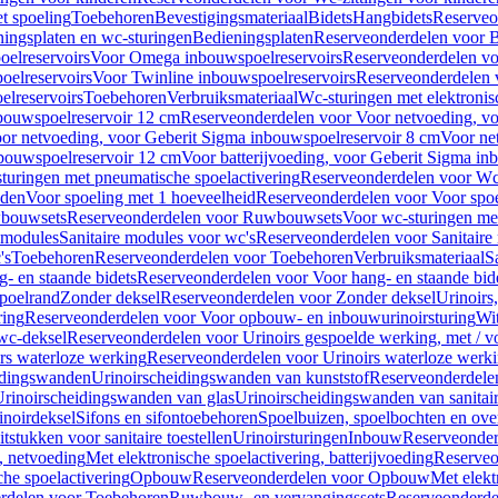
t spoeling
Toebehoren
Bevestigingsmateriaal
Bidets
Hangbidets
Reserveo
ingsplaten en wc-sturingen
Bedieningsplaten
Reserveonderdelen voor B
elreservoirs
Voor Omega inbouwspoelreservoirs
Reserveonderdelen vo
elreservoirs
Voor Twinline inbouwspoelreservoirs
Reserveonderdelen 
lreservoirs
Toebehoren
Verbruiksmateriaal
Wc-sturingen met elektronis
bouwspoelreservoir 12 cm
Reserveonderdelen voor Voor netvoeding, vo
or netvoeding, voor Geberit Sigma inbouwspoelreservoir 8 cm
Voor ne
bouwspoelreservoir 12 cm
Voor batterijvoeding, voor Geberit Sigma in
turingen met pneumatische spoelactivering
Reserveonderdelen voor Wc-
eden
Voor spoeling met 1 hoeveelheid
Reserveonderdelen voor Voor spoe
bouwsets
Reserveonderdelen voor Ruwbouwsets
Voor wc-sturingen met
e modules
Sanitaire modules voor wc's
Reserveonderdelen voor Sanitaire
's
Toebehoren
Reserveonderdelen voor Toebehoren
Verbruiksmateriaal
S
- en staande bidets
Reserveonderdelen voor Voor hang- en staande bid
spoelrand
Zonder deksel
Reserveonderdelen voor Zonder deksel
Urinoirs
ring
Reserveonderdelen voor Voor opbouw- en inbouwurinoirsturing
Wit
 wc-deksel
Reserveonderdelen voor Urinoirs gespoelde werking, met / v
rs waterloze werking
Reserveonderdelen voor Urinoirs waterloze werk
idingswanden
Urinoirscheidingswanden van kunststof
Reserveonderdele
rinoirscheidingswanden van glas
Urinoirscheidingswanden van sanitai
inoirdeksel
Sifons en sifontoebehoren
Spoelbuizen, spoelbochten en ov
tstukken voor sanitaire toestellen
Urinoirsturingen
Inbouw
Reserveonder
, netvoeding
Met elektronische spoelactivering, batterijvoeding
Reserveo
he spoelactivering
Opbouw
Reserveonderdelen voor Opbouw
Met elekt
rdelen voor Toebehoren
Ruwbouw- en vervangingssets
Reserveonderde