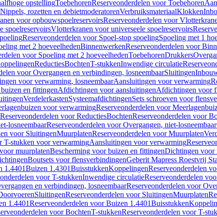
alfhoge opstelling
Toebehoren
Reserveonderdelen voor Toebehoren
Aan
Nippels, rozetten en debietmoderatoren
Verbruiksmateriaal
Klokken
Inbo
ranen voor opbouwspoelreservoirs
Reserveonderdelen voor Vlotterkran
 spoelreservoirs
Vlotterkranen voor universeele spoelreservoirs
Reserve
spoeling
Reserveonderdelen voor Spoel-stop spoeling
Spoeling met 1 ho
oeling met 2 hoeveelheden
Binnenwerken
Reserveonderdelen voor Bin
rdelen voor Spoeling met 2 hoeveelheden
Toebehoren
Drukkers
Overga
oppelingen
Reducties
Bochten
T-stukken
Inwendige circulatie
Reserveond
elen voor Overgangen en verbindingen, losneembaar
Sluitingen
Inbou
ingen voor verwarming, losneembaar
Aansluitingen voor verwarming
R
buizen en fittingen
Afdichtingen voor aansluitingen
Afdichtingen voor f
uitingen
Verdelerkasten
Systeemafdichtingen
Sets schroeven voor flensv
rlagenbuizen voor verwarming
Reserveonderdelen voor Meerlagenbui
Reserveonderdelen voor Reducties
Bochten
Reserveonderdelen voor B
et-losneembaar
Reserveonderdelen voor Overgangen, niet-losneembaar
en voor Sluitingen
Muurplaten
Reserveonderdelen voor Muurplaten
Verd
r T-stukken voor verwarming
Aansluitingen voor verwarming
Reserveon
s voor muurplaten
Bescherming voor buizen en fittingen
Dichtingen voor
ichtingen
Boutsets voor flensverbindingen
Geberit Mapress Roestvrij St
n 1.4401
Buizen 1.4301
Buisstukken
Koppelingen
Reserveonderdelen vo
onderdelen voor T-stukken
Inwendige circulatie
Reserveonderdelen voor
vergangen en verbindingen, losneembaar
Reserveonderdelen voor Over
Doorvoeren
Sluitingen
Reserveonderdelen voor Sluitingen
Muurplaten
Re
en 1.4401
Reserveonderdelen voor Buizen 1.4401
Buisstukken
Koppeli
erveonderdelen voor Bochten
T-stukken
Reserveonderdelen voor T-stu