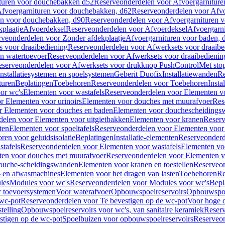
turen voor douchebakken d52
Reserveonderdelen voor Afvoergarnitur
fvoergarnituren voor douchebakken, d62
Reserveonderdelen voor Afvo
en voor douchebakken, d90
Reserveonderdelen voor Afvoergarnituren 
plaatje
Afvoerdeksel
Reserveonderdelen voor Afvoerdeksel
Afvoergarn
veonderdelen voor Zonder afdekplaatje
Afvoergarnituren voor baden, 
s voor draaibediening
Reserveonderdelen voor Afwerksets voor draaibe
en watertoevoer
Reserveonderdelen voor Afwerksets voor draaibedienin
serveonderdelen voor Afwerksets voor drukknop PushControl
Met sto
Installatiesystemen en spoelsystemen
Geberit Duofix
Installatiewanden
Re
turen
Beplatingen
Toebehoren
Reserveonderdelen voor Toebehoren
Insta
or wc's
Elementen voor wastafels
Reserveonderdelen voor Elementen vo
r Elementen voor urinoirs
Elementen voor douches met muurafvoer
Res
r Elementen voor douches en baden
Elementen voor douchescheidings
elen voor Elementen voor uitgietbakken
Elementen voor kranen
Reserv
ten
Elementen voor spoeltafels
Reserveonderdelen voor Elementen voor 
ren voor geluidsisolatie
Beplatingen
Installatie-elementen
Reserveonderde
tafels
Reserveonderdelen voor Elementen voor wastafels
Elementen voo
ten voor douches met muurafvoer
Reserveonderdelen voor Elementen v
douche-scheidingswanden
Elementen voor kranen en toestellen
Reserveon
- en afwasmachines
Elementen voor het dragen van lasten
Toebehoren
Re
les
Modules voor wc's
Reserveonderdelen voor Modules voor wc's
Bepl
 toevoersystemen
Voor waterafvoer
Opbouwspoelreservoirs
Opbouwspoel
 wc-pot
Reserveonderdelen voor Te bevestigen op de wc-pot
Voor hoge o
telling
Opbouwspoelreservoirs voor wc's, van sanitaire keramiek
Reserv
stigen op de wc-pot
Spoelbuizen voor opbouwspoelreservoirs
Reserveon