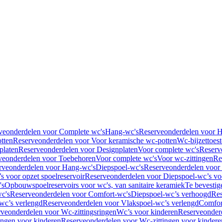
veonderdelen voor Complete wc's
Hang-wc's
Reserveonderdelen voor 
tten
Reserveonderdelen voor Voor keramische wc-potten
Wc-bijzettoest
platen
Reserveonderdelen voor Designplaten
Voor complete wc's
Reserv
veonderdelen voor Toebehoren
Voor complete wc's
Voor wc-zittingen
Re
rveonderdelen voor Hang-wc's
Diepspoel-wc's
Reserveonderdelen voor
s voor opzet spoelreservoir
Reserveonderdelen voor Diepspoel-wc’s voo
's
Opbouwspoelreservoirs voor wc's, van sanitaire keramiek
Te bevestig
c's
Reserveonderdelen voor Comfort-wc's
Diepspoel-wc’s verhoogd
Res
wc’s verlengd
Reserveonderdelen voor Vlakspoel-wc’s verlengd
Comfor
veonderdelen voor Wc-zittingsringen
Wc’s voor kinderen
Reserveonder
ingen voor kinderen
Reserveonderdelen voor Wc-zittingen voor kindere