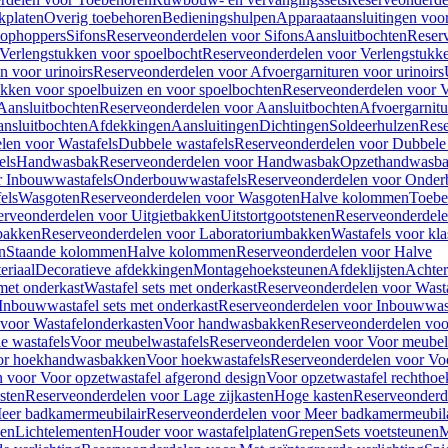
kplaten
Overig toebehoren
Bedieningshulpen
Apparaataansluitingen voor 
lophoppers
Sifons
Reserveonderdelen voor Sifons
Aansluitbochten
Reser
Verlengstukken voor spoelbocht
Reserveonderdelen voor Verlengstukke
n voor urinoirs
Reserveonderdelen voor Afvoergarnituren voor urinoirs
ukken voor spoelbuizen en voor spoelbochten
Reserveonderdelen voor V
Aansluitbochten
Reserveonderdelen voor Aansluitbochten
Afvoergarnitu
nsluitbochten
Afdekkingen
Aansluitingen
Dichtingen
Soldeerhulzen
Rese
len voor Wastafels
Dubbele wastafels
Reserveonderdelen voor Dubbele 
els
Handwasbak
Reserveonderdelen voor Handwasbak
Opzethandwasb
r Inbouwwastafels
Onderbouwwastafels
Reserveonderdelen voor Onder
els
Wasgoten
Reserveonderdelen voor Wasgoten
Halve kolommen
Toebe
erveonderdelen voor Uitgietbakken
Uitstortgootstenen
Reserveonderdele
bakken
Reserveonderdelen voor Laboratoriumbakken
Wastafels voor kla
n
Staande kolommen
Halve kolommen
Reserveonderdelen voor Halve
eriaal
Decoratieve afdekkingen
Montagehoeksteunen
Afdeklijsten
Achte
met onderkast
Wastafel sets met onderkast
Reserveonderdelen voor Wasta
Inbouwwastafel sets met onderkast
Reserveonderdelen voor Inbouwwast
voor Wastafelonderkasten
Voor handwasbakken
Reserveonderdelen vo
e wastafels
Voor meubelwastafels
Reserveonderdelen voor Voor meubel
oor hoekhandwasbakken
Voor hoekwastafels
Reserveonderdelen voor Vo
 voor Voor opzetwastafel afgerond design
Voor opzetwastafel rechthoe
sten
Reserveonderdelen voor Lage zijkasten
Hoge kasten
Reserveonderd
eer badkamermeubilair
Reserveonderdelen voor Meer badkamermeubila
ken
Lichtelementen
Houder voor wastafelplaten
Grepen
Sets voetsteunen
M