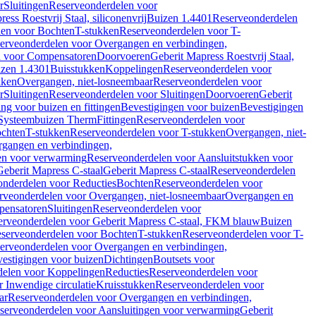
r
Sluitingen
Reserveonderdelen voor
ss Roestvrij Staal, siliconenvrij
Buizen 1.4401
Reserveonderdelen
len voor Bochten
T-stukken
Reserveonderdelen voor T-
erveonderdelen voor Overgangen en verbindingen,
n voor Compensatoren
Doorvoeren
Geberit Mapress Roestvrij Staal,
zen 1.4301
Buisstukken
Koppelingen
Reserveonderdelen voor
kken
Overgangen, niet-losneembaar
Reserveonderdelen voor
r
Sluitingen
Reserveonderdelen voor Sluitingen
Doorvoeren
Geberit
g voor buizen en fittingen
Bevestigingen voor buizen
Bevestigingen
Systeembuizen Therm
Fittingen
Reserveonderdelen voor
ochten
T-stukken
Reserveonderdelen voor T-stukken
Overgangen, niet-
gangen en verbindingen,
en voor verwarming
Reserveonderdelen voor Aansluitstukken voor
Geberit Mapress C-staal
Geberit Mapress C-staal
Reserveonderdelen
nderdelen voor Reducties
Bochten
Reserveonderdelen voor
rveonderdelen voor Overgangen, niet-losneembaar
Overgangen en
pensatoren
Sluitingen
Reserveonderdelen voor
erveonderdelen voor Geberit Mapress C-staal, FKM blauw
Buizen
serveonderdelen voor Bochten
T-stukken
Reserveonderdelen voor T-
erveonderdelen voor Overgangen en verbindingen,
estigingen voor buizen
Dichtingen
Boutsets voor
delen voor Koppelingen
Reducties
Reserveonderdelen voor
 Inwendige circulatie
Kruisstukken
Reserveonderdelen voor
ar
Reserveonderdelen voor Overgangen en verbindingen,
serveonderdelen voor Aansluitingen voor verwarming
Geberit