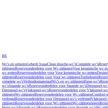
BE
Wc's en urinoirs
Geberit AquaClean douche-wc’s
Complete wc's
Reser
zittingen
Reserveonderdelen voor Wc-zittingen
Voor keramische wc-po
wc-potten
Reserveonderdelen voor Voor keramische wc-potten
Design
zittingen
Reserveonderdelen voor Voor wc-zittingen
Toebehoren
Reser
complete wc's
Verbruiksmateriaal
Wc's en wc-zittingen
Hang-wc's
Rese
wc's
Staande wc's
Reserveonderdelen voor Staande wc's
Diepspoel-wc’
Diepspoel-wc's
Vlakspoel-wc's
Reserveonderdelen voor Vlakspoel-wc
zittingen
Wc-zittingen
Reserveonderdelen voor Wc-zittingen
Comfort-w
verlengd
Reserveonderdelen voor Diepspoel-wc's verlengd
Vlakspoel-
zittingen
Reserveonderdelen voor Wc-zittingen
Wc-zittingsringen
Reser
Hang-wc's
Staande wc's
Reserveonderdelen voor Staande wc's
Wc-zitt