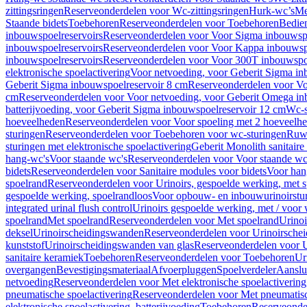
zittingsringen
Reserveonderdelen voor Wc-zittingsringen
Hurk-wc’s
Me
Staande bidets
Toebehoren
Reserveonderdelen voor Toebehoren
Bedien
inbouwspoelreservoirs
Reserveonderdelen voor Voor Sigma inbouwspo
inbouwspoelreservoirs
Reserveonderdelen voor Voor Kappa inbouwspo
inbouwspoelreservoirs
Reserveonderdelen voor Voor 300T inbouwspoe
elektronische spoelactivering
Voor netvoeding, voor Geberit Sigma in
Geberit Sigma inbouwspoelreservoir 8 cm
Reserveonderdelen voor Vo
cm
Reserveonderdelen voor Voor netvoeding, voor Geberit Omega in
batterijvoeding, voor Geberit Sigma inbouwspoelreservoir 12 cm
Wc-s
hoeveelheden
Reserveonderdelen voor Voor spoeling met 2 hoeveelh
sturingen
Reserveonderdelen voor Toebehoren voor wc-sturingen
Ruw
sturingen met elektronische spoelactivering
Geberit Monolith sanitair
hang-wc's
Voor staande wc's
Reserveonderdelen voor Voor staande wc
bidets
Reserveonderdelen voor Sanitaire modules voor bidets
Voor hang
spoelrand
Reserveonderdelen voor Urinoirs, gespoelde werking, met 
gespoelde werking, spoelrandloos
Voor opbouw- en inbouwurinoirstu
integrated urinal flush control
Urinoirs gespoelde werking, met / voor
spoelrand
Met spoelrand
Reserveonderdelen voor Met spoelrand
Urinoi
deksel
Urinoirscheidingswanden
Reserveonderdelen voor Urinoirsche
kunststof
Urinoirscheidingswanden van glas
Reserveonderdelen voor U
sanitaire keramiek
Toebehoren
Reserveonderdelen voor Toebehoren
Ur
overgangen
Bevestigingsmateriaal
Afvoerpluggen
Spoelverdeler
Aanslui
netvoeding
Reserveonderdelen voor Met elektronische spoelactivering
pneumatische spoelactivering
Reserveonderdelen voor Met pneumatisc
elektronische spoelactivering, batterijvoeding
Toebehoren
Reserveonde