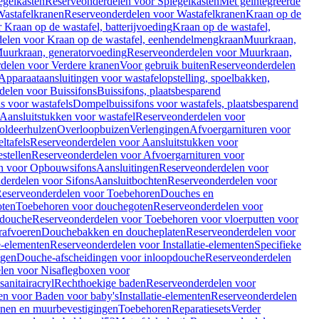
egelkasten
Reserveonderdelen voor Spiegelkasten
Met geïntegreerde
astafelkranen
Reserveonderdelen voor Wastafelkranen
Kraan op de
Kraan op de wastafel, batterijvoeding
Kraan op de wastafel,
elen voor Kraan op de wastafel, eenhendelmengkraan
Muurkraan,
uurkraan, generatorvoeding
Reserveonderdelen voor Muurkraan,
delen voor Verdere kranen
Voor gebruik buiten
Reserveonderdelen
Apparaataansluitingen voor wastafelopstelling, spoelbakken,
delen voor Buissifons
Buissifons, plaatsbesparend
s voor wastafels
Dompelbuissifons voor wastafels, plaatsbesparend
Aansluitstukken voor wastafel
Reserveonderdelen voor
oldeerhulzen
Overloopbuizen
Verlengingen
Afvoergarnituren voor
ltafels
Reserveonderdelen voor Aansluitstukken voor
stellen
Reserveonderdelen voor Afvoergarnituren voor
n voor Opbouwsifons
Aansluitingen
Reserveonderdelen voor
derdelen voor Sifons
Aansluitbochten
Reserveonderdelen voor
eserveonderdelen voor Toebehoren
Douches en
oten
Toebehoren voor douchegoten
Reserveonderdelen voor
 douche
Reserveonderdelen voor Toebehoren voor vloerputten voor
rafvoeren
Douchebakken en doucheplaten
Reserveonderdelen voor
ie-elementen
Reserveonderdelen voor Installatie-elementen
Specifieke
ngen
Douche-afscheidingen voor inloopdouche
Reserveonderdelen
len voor Nisaflegboxen voor
anitairacryl
Rechthoekige baden
Reserveonderdelen voor
en voor Baden voor baby's
Installatie-elementen
Reserveonderdelen
unen en muurbevestigingen
Toebehoren
Reparatiesets
Verder