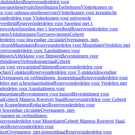
sluitstukken
Reserveonderdelen voor
uwspoelreservoirs
Spoelbuizen
Toebehoren
Vlotterkranen en
en voor opbouwspoelreservoirs
Vlotterkranen voor keramische
onderdelen voor Vlotterkranen voor universeele
eveelheid
Reserveonderdelen voor Spoeling met 1
nenwerken
Spoeling met 1 hoeveelheid
Reserveonderdelen voor
ngen
Afsluitstoppen
Toevoersystemen
Geberit
erdelen voor Inwendige circulatie
Overgangen, niet-
wdozen
Muurplaten
Reserveonderdelen voor Muurplaten
Verdelers met
eserveonderdelen voor Aansluitingen voor
ittingen
Afdekking voor fittingen
Bevestigingen voor
erbindingen
Verbruiksmateriaal
Geberit
zen voor verwarming
Fittingen
Reserveonderdelen voor
ochten
T-stukken
Reserveonderdelen voor T-stukken
Inwendige
Overgangen en verbindingen, losneembaar
Reserveonderdelen voor
elers met schroefaansluiting
Reserveonderdelen voor Verdelers met
derdelen voor Aansluitingen voor
 muurplaten
Bevestigingen voor buizen
Bevestigingen voor
aal
Geberit Mapress Roestvrij Staal
Reserveonderdelen voor Geberit
or Koppelingen
Reducties
Reserveonderdelen voor
 Inwendige circulatie
Overgangen, niet-
gangen en verbindingen,
serveonderdelen voor Muurplaten
Geberit Mapress Roestvrij Staal,
ngen
Reserveonderdelen voor
kken
Overgangen, niet-losneembaar
Reserveonderdelen voor