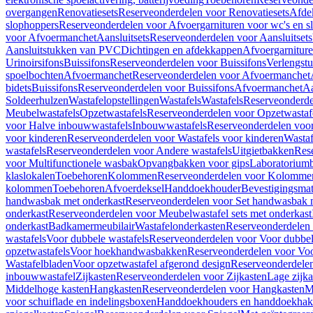
overgangen
Renovatiesets
Reserveonderdelen voor Renovatiesets
Afde
slophoppers
Reserveonderdelen voor Afvoergarnituren voor wc's en s
voor Afvoermanchet
Aansluitsets
Reserveonderdelen voor Aansluitsets
Aansluitstukken van PVC
Dichtingen en afdekkappen
Afvoergarniture
Urinoirsifons
Buissifons
Reserveonderdelen voor Buissifons
Verlengst
spoelbochten
Afvoermanchet
Reserveonderdelen voor Afvoermanchet
bidets
Buissifons
Reserveonderdelen voor Buissifons
Afvoermanchet
Aa
Soldeerhulzen
Wastafelopstellingen
Wastafels
Wastafels
Reserveonderde
Meubelwastafels
Opzetwastafels
Reserveonderdelen voor Opzetwastaf
voor Halve inbouwwastafels
Inbouwwastafels
Reserveonderdelen voo
voor kinderen
Reserveonderdelen voor Wastafels voor kinderen
Wastaf
wastafels
Reserveonderdelen voor Andere wastafels
Uitgietbakken
Res
voor Multifunctionele wasbak
Opvangbakken voor gips
Laboratorium
klaslokalen
Toebehoren
Kolommen
Reserveonderdelen voor Kolomme
kolommen
Toebehoren
Afvoerdeksel
Handdoekhouder
Bevestigingsmat
handwasbak met onderkast
Reserveonderdelen voor Set handwasbak 
onderkast
Reserveonderdelen voor Meubelwastafel sets met onderkast
onderkast
Badkamermeubilair
Wastafelonderkasten
Reserveonderdelen 
wastafels
Voor dubbele wastafels
Reserveonderdelen voor Voor dubbel
opzetwastafels
Voor hoekhandwasbakken
Reserveonderdelen voor V
Wastafelbladen
Voor opzetwastafel afgerond design
Reserveonderdelen
inbouwwastafel
Zijkasten
Reserveonderdelen voor Zijkasten
Lage zijka
Middelhoge kasten
Hangkasten
Reserveonderdelen voor Hangkasten
M
voor schuiflade en indelingsboxen
Handdoekhouders en handdoekha