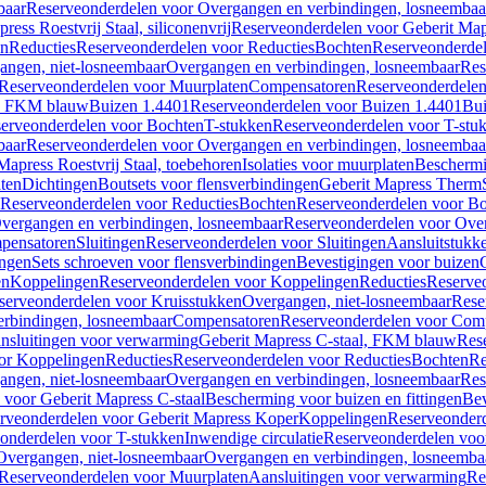
baar
Reserveonderdelen voor Overgangen en verbindingen, losneembaa
ress Roestvrij Staal, siliconenvrij
Reserveonderdelen voor Geberit Mapre
en
Reducties
Reserveonderdelen voor Reducties
Bochten
Reserveonderde
angen, niet-losneembaar
Overgangen en verbindingen, losneembaar
Res
Reserveonderdelen voor Muurplaten
Compensatoren
Reserveonderdele
al, FKM blauw
Buizen 1.4401
Reserveonderdelen voor Buizen 1.4401
Bui
erveonderdelen voor Bochten
T-stukken
Reserveonderdelen voor T-stu
baar
Reserveonderdelen voor Overgangen en verbindingen, losneembaa
apress Roestvrij Staal, toebehoren
Isolaties voor muurplaten
Beschermin
ten
Dichtingen
Boutsets voor flensverbindingen
Geberit Mapress Therm
Reserveonderdelen voor Reducties
Bochten
Reserveonderdelen voor B
vergangen en verbindingen, losneembaar
Reserveonderdelen voor Over
pensatoren
Sluitingen
Reserveonderdelen voor Sluitingen
Aansluitstukk
ingen
Sets schroeven voor flensverbindingen
Bevestigingen voor buizen
en
Koppelingen
Reserveonderdelen voor Koppelingen
Reducties
Reserveo
serveonderdelen voor Kruisstukken
Overgangen, niet-losneembaar
Rese
rbindingen, losneembaar
Compensatoren
Reserveonderdelen voor Com
nsluitingen voor verwarming
Geberit Mapress C-staal, FKM blauw
Res
or Koppelingen
Reducties
Reserveonderdelen voor Reducties
Bochten
Re
angen, niet-losneembaar
Overgangen en verbindingen, losneembaar
Res
voor Geberit Mapress C-staal
Bescherming voor buizen en fittingen
Bev
rveonderdelen voor Geberit Mapress Koper
Koppelingen
Reserveonder
onderdelen voor T-stukken
Inwendige circulatie
Reserveonderdelen voor
Overgangen, niet-losneembaar
Overgangen en verbindingen, losneemba
Reserveonderdelen voor Muurplaten
Aansluitingen voor verwarming
Re