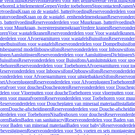
e verlichting
Reserveonderdelen voor Met geïntegreerde verlichting
Spi
ehoren
Lichtelementen
Grepen
Verder toebehoren
Stopcontacten
Kranen
W
etvoeding
Kraan op de wastafel, batterijvoeding
Reserveonderdelen voor 
ratorvoeding
Kraan op de wastafel, eenhendelmengkraan
Reserveonderd
, batterijvoeding
Reserveonderdelen voor Muurkraan, batterijvoeding
M
en voor Muurkraan, tweegreepsmengkraan
Verdere kranen
Reserveonder
oren
Voor wastafelkranen
Reserveonderdelen voor Voor wastafelkranen
erdelen voor Afvoergarnituren voor wastafels
Buissifons
Reserveonder
pelbuissifons voor wastafels
Reserveonderdelen voor Dompelbuissifon
atsbesparend model
Inbouwsifons
Reserveonderdelen voor Inbouwsifons
ingen
Aansluitingen
Reserveonderdelen voor Aansluitingen
Dichtingen
S
Buissifons
Reserveonderdelen voor Buissifons
Aansluitstukken voor spoe
ebehoren
Reserveonderdelen voor Toebehoren
Afvoergarnituren voor toe
Reserveonderdelen voor Inbouwsifons
Opbouwsifons
Reserveonderdele
eonderdelen voor Afvoergarnituren voor uitgietbakken
Sifons
Reserveon
het
Afvoerpluggen
Reserveonderdelen voor Afvoerpluggen
Toebehoren
R
erafvoer voor douches
Douchegoten
Reserveonderdelen voor Doucheg
delen voor Vloerputten voor douche
Toebehoren voor vloerputten voor
ren voor muurafvoeren
Reserveonderdelen voor Toebehoren voor muu
Reserveonderdelen voor Doucheplaten van mineraal materiaal
Installat
oren
Douche-afscheidingen
Reserveonderdelen voor Douche-afscheidi
derdelen voor Toebehoren
Nisaflegboxen voor douches
Reserveonderde
oren
Baden
Baden van sanitairacryl
Reserveonderdelen voor Baden van s
voor Baden van mineraal materiaal
Baden voor baby's
Reserveonderdel
rbevestigingen
Reserveonderdelen voor Sets voeten en sets montageste