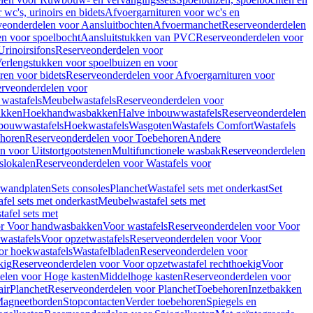
wc's, urinoirs en bidets
Afvoergarnituren voor wc's en
veonderdelen voor Aansluitbochten
Afvoermanchet
Reserveonderdelen
n voor spoelbocht
Aansluitstukken van PVC
Reserveonderdelen voor
Urinoirsifons
Reserveonderdelen voor
erlengstukken voor spoelbuizen en voor
ren voor bidets
Reserveonderdelen voor Afvoergarnituren voor
rveonderdelen voor
wastafels
Meubelwastafels
Reserveonderdelen voor
akken
Hoekhandwasbakken
Halve inbouwwastafels
Reserveonderdelen
bouwwastafels
Hoekwastafels
Wasgoten
Wastafels Comfort
Wastafels
horen
Reserveonderdelen voor Toebehoren
Andere
n voor Uitstortgootstenen
Multifunctionele wasbak
Reserveonderdelen
slokalen
Reserveonderdelen voor Wastafels voor
rwandplaten
Sets consoles
Planchet
Wastafel sets met onderkast
Set
fel sets met onderkast
Meubelwastafel sets met
afel sets met
or Voor handwasbakken
Voor wastafels
Reserveonderdelen voor Voor
wastafels
Voor opzetwastafels
Reserveonderdelen voor Voor
or hoekwastafels
Wastafelbladen
Reserveonderdelen voor
kig
Reserveonderdelen voor Voor opzetwastafel rechthoekig
Voor
elen voor Hoge kasten
Middelhoge kasten
Reserveonderdelen voor
ir
Planchet
Reserveonderdelen voor Planchet
Toebehoren
Inzetbakken
agneetborden
Stopcontacten
Verder toebehoren
Spiegels en