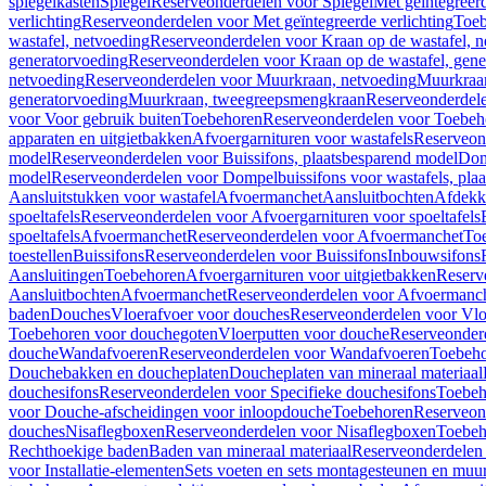
spiegelkasten
Spiegel
Reserveonderdelen voor Spiegel
Met geïntegreerd
verlichting
Reserveonderdelen voor Met geïntegreerde verlichting
Toeb
wastafel, netvoeding
Reserveonderdelen voor Kraan op de wastafel, n
generatorvoeding
Reserveonderdelen voor Kraan op de wastafel, gene
netvoeding
Reserveonderdelen voor Muurkraan, netvoeding
Muurkraan
generatorvoeding
Muurkraan, tweegreepsmengkraan
Reserveonderdel
voor Voor gebruik buiten
Toebehoren
Reserveonderdelen voor Toebeh
apparaten en uitgietbakken
Afvoergarnituren voor wastafels
Reserveond
model
Reserveonderdelen voor Buissifons, plaatsbesparend model
Dom
model
Reserveonderdelen voor Dompelbuissifons voor wastafels, pla
Aansluitstukken voor wastafel
Afvoermanchet
Aansluitbochten
Afdekk
spoeltafels
Reserveonderdelen voor Afvoergarnituren voor spoeltafels
spoeltafels
Afvoermanchet
Reserveonderdelen voor Afvoermanchet
To
toestellen
Buissifons
Reserveonderdelen voor Buissifons
Inbouwsifons
Aansluitingen
Toebehoren
Afvoergarnituren voor uitgietbakken
Reserv
Aansluitbochten
Afvoermanchet
Reserveonderdelen voor Afvoermanc
baden
Douches
Vloerafvoer voor douches
Reserveonderdelen voor Vlo
Toebehoren voor douchegoten
Vloerputten voor douche
Reserveonder
douche
Wandafvoeren
Reserveonderdelen voor Wandafvoeren
Toebeho
Douchebakken en doucheplaten
Doucheplaten van mineraal materiaal
douchesifons
Reserveonderdelen voor Specifieke douchesifons
Toebeh
voor Douche-afscheidingen voor inloopdouche
Toebehoren
Reserveon
douches
Nisaflegboxen
Reserveonderdelen voor Nisaflegboxen
Toebeh
Rechthoekige baden
Baden van mineraal materiaal
Reserveonderdelen 
voor Installatie-elementen
Sets voeten en sets montagesteunen en muu