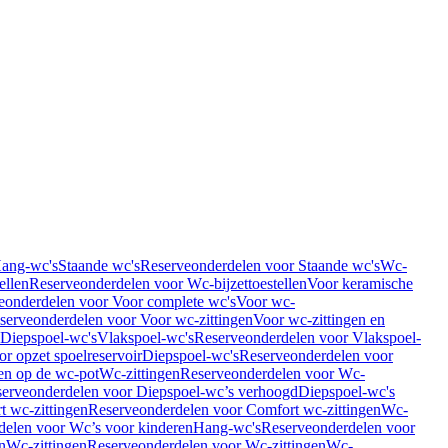
Hang-wc's
Staande wc's
Reserveonderdelen voor Staande wc's
Wc-
ellen
Reserveonderdelen voor Wc-bijzettoestellen
Voor keramische
eonderdelen voor Voor complete wc's
Voor wc-
serveonderdelen voor Voor wc-zittingen
Voor wc-zittingen en
 Diepspoel-wc's
Vlakspoel-wc's
Reserveonderdelen voor Vlakspoel-
r opzet spoelreservoir
Diepspoel-wc's
Reserveonderdelen voor
en op de wc-pot
Wc-zittingen
Reserveonderdelen voor Wc-
erveonderdelen voor Diepspoel-wc’s verhoogd
Diepspoel-wc's
t wc-zittingen
Reserveonderdelen voor Comfort wc-zittingen
Wc-
delen voor Wc’s voor kinderen
Hang-wc's
Reserveonderdelen voor
n
Wc-zittingen
Reserveonderdelen voor Wc-zittingen
Wc-