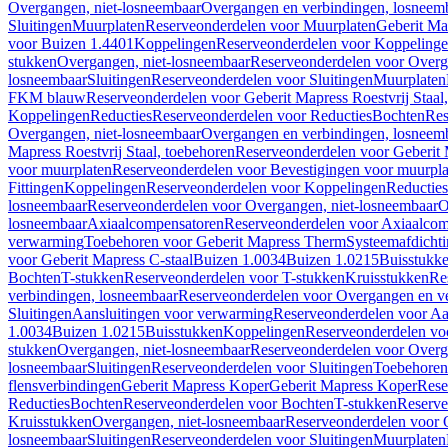
Overgangen, niet-losneembaar
Overgangen en verbindingen, losneem
Sluitingen
Muurplaten
Reserveonderdelen voor Muurplaten
Geberit Map
voor Buizen 1.4401
Koppelingen
Reserveonderdelen voor Koppeling
stukken
Overgangen, niet-losneembaar
Reserveonderdelen voor Overg
losneembaar
Sluitingen
Reserveonderdelen voor Sluitingen
Muurplaten
FKM blauw
Reserveonderdelen voor Geberit Mapress Roestvrij Sta
Koppelingen
Reducties
Reserveonderdelen voor Reducties
Bochten
Res
Overgangen, niet-losneembaar
Overgangen en verbindingen, losneem
Mapress Roestvrij Staal, toebehoren
Reserveonderdelen voor Geberit M
voor muurplaten
Reserveonderdelen voor Bevestigingen voor muurpla
Fittingen
Koppelingen
Reserveonderdelen voor Koppelingen
Reducties
losneembaar
Reserveonderdelen voor Overgangen, niet-losneembaar
O
losneembaar
Axiaalcompensatoren
Reserveonderdelen voor Axiaalcom
verwarming
Toebehoren voor Geberit Mapress Therm
Systeemafdicht
voor Geberit Mapress C-staal
Buizen 1.0034
Buizen 1.0215
Buisstukk
Bochten
T-stukken
Reserveonderdelen voor T-stukken
Kruisstukken
Re
verbindingen, losneembaar
Reserveonderdelen voor Overgangen en ve
Sluitingen
Aansluitingen voor verwarming
Reserveonderdelen voor Aa
1.0034
Buizen 1.0215
Buisstukken
Koppelingen
Reserveonderdelen vo
stukken
Overgangen, niet-losneembaar
Reserveonderdelen voor Overg
losneembaar
Sluitingen
Reserveonderdelen voor Sluitingen
Toebehoren 
flensverbindingen
Geberit Mapress Koper
Geberit Mapress Koper
Rese
Reducties
Bochten
Reserveonderdelen voor Bochten
T-stukken
Reserve
Kruisstukken
Overgangen, niet-losneembaar
Reserveonderdelen voor 
losneembaar
Sluitingen
Reserveonderdelen voor Sluitingen
Muurplaten