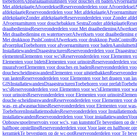
toebehoren
Apparaataansluitingen voor douches en baden
Afvoergarni
Met afdekplaatje
Afvoerdeksel
Reserveonderdelen voor Afvoerdeksel
A
afdekplaatje
Reserveonderdelen voor Met afdekplaatje
Afvoergarnitur
afdekplaatje
Zonder afdekplaatje
Reserveonderdelen voor Zonder afdek
Afvoergarnituren voor douchebakken Sestra
Zonder afdekplaatje
Reser
draaibediening
Reserveonderdelen voor Met draaibediening
Afwerkset
Met draaibediening en watertoevoer
Afwerksets voor draaibediening 
Met drukknop PushControl
Afwerksets voor drukknop PushControl
Re
afvoerplug
Toebehoren voor afvoergarnituren voor baden
Aansluitsets
Installatiewanden
Draagstructuren
Reserveonderdelen voor Draagstruc
elementen
Elementen voor wc's
Reserveonderdelen voor Elementen vo
Elementen voor bidets
Elementen voor urinoirs
Reserveonderdelen voo
muurafvoer
Elementen voor douches en baden
Reserveonderdelen voo
douchescheidingswanden
Elementen voor uitgietbakken
Reserveonderd
van lasten
Reserveonderdelen voor Elementen voor het dragen van las
GIS
Installatiewanden
Draagstructuren
Toebehoren voor prefab
Toebeho
wc's
Reserveonderdelen voor Elementen voor wc's
Elementen voor was
voor urinoirs
Reserveonderdelen voor Elementen voor urinoirs
Elemen
douche-scheidingswanden
Reserveonderdelen voor Elementen voor 
was- en afwasmachines
Reserveonderdelen voor Elementen voor was
Toebehoren
Installatiemodules
Reserveonderdelen voor Installatiemodu
installatiewanden
Reserveonderdelen voor Voor installatiewanden
Voor
Opbouwspoelreservoirs voor wc's, van kunststof
Te bevestigen op de
halfhoge opstelling
Reserveonderdelen voor Voor lage en halfhoge ops
keramiek
Te bevestigen op de wc-pot
Reserveonderdelen voor Te beve