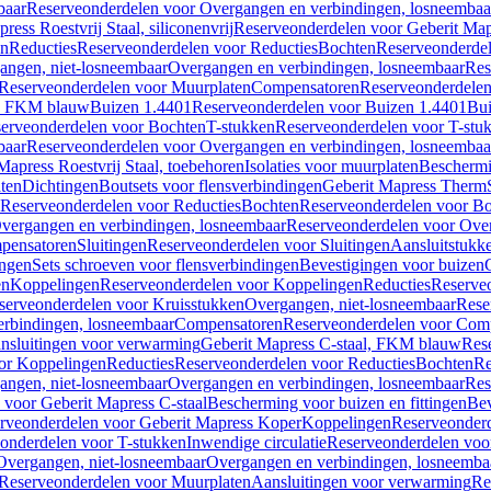
baar
Reserveonderdelen voor Overgangen en verbindingen, losneembaa
ress Roestvrij Staal, siliconenvrij
Reserveonderdelen voor Geberit Mapre
en
Reducties
Reserveonderdelen voor Reducties
Bochten
Reserveonderde
angen, niet-losneembaar
Overgangen en verbindingen, losneembaar
Res
Reserveonderdelen voor Muurplaten
Compensatoren
Reserveonderdele
al, FKM blauw
Buizen 1.4401
Reserveonderdelen voor Buizen 1.4401
Bui
erveonderdelen voor Bochten
T-stukken
Reserveonderdelen voor T-stu
baar
Reserveonderdelen voor Overgangen en verbindingen, losneembaa
apress Roestvrij Staal, toebehoren
Isolaties voor muurplaten
Beschermin
ten
Dichtingen
Boutsets voor flensverbindingen
Geberit Mapress Therm
Reserveonderdelen voor Reducties
Bochten
Reserveonderdelen voor B
vergangen en verbindingen, losneembaar
Reserveonderdelen voor Over
pensatoren
Sluitingen
Reserveonderdelen voor Sluitingen
Aansluitstukk
ingen
Sets schroeven voor flensverbindingen
Bevestigingen voor buizen
en
Koppelingen
Reserveonderdelen voor Koppelingen
Reducties
Reserveo
serveonderdelen voor Kruisstukken
Overgangen, niet-losneembaar
Rese
rbindingen, losneembaar
Compensatoren
Reserveonderdelen voor Com
nsluitingen voor verwarming
Geberit Mapress C-staal, FKM blauw
Res
or Koppelingen
Reducties
Reserveonderdelen voor Reducties
Bochten
Re
angen, niet-losneembaar
Overgangen en verbindingen, losneembaar
Res
voor Geberit Mapress C-staal
Bescherming voor buizen en fittingen
Bev
rveonderdelen voor Geberit Mapress Koper
Koppelingen
Reserveonder
onderdelen voor T-stukken
Inwendige circulatie
Reserveonderdelen voor
Overgangen, niet-losneembaar
Overgangen en verbindingen, losneemba
Reserveonderdelen voor Muurplaten
Aansluitingen voor verwarming
Re