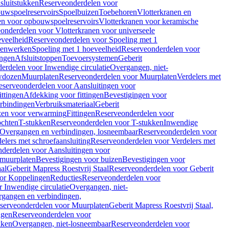
sluitstukken
Reserveonderdelen voor
uwspoelreservoirs
Spoelbuizen
Toebehoren
Vlotterkranen en
en voor opbouwspoelreservoirs
Vlotterkranen voor keramische
onderdelen voor Vlotterkranen voor universeele
eveelheid
Reserveonderdelen voor Spoeling met 1
nenwerken
Spoeling met 1 hoeveelheid
Reserveonderdelen voor
ngen
Afsluitstoppen
Toevoersystemen
Geberit
erdelen voor Inwendige circulatie
Overgangen, niet-
wdozen
Muurplaten
Reserveonderdelen voor Muurplaten
Verdelers met
eserveonderdelen voor Aansluitingen voor
ittingen
Afdekking voor fittingen
Bevestigingen voor
erbindingen
Verbruiksmateriaal
Geberit
zen voor verwarming
Fittingen
Reserveonderdelen voor
ochten
T-stukken
Reserveonderdelen voor T-stukken
Inwendige
Overgangen en verbindingen, losneembaar
Reserveonderdelen voor
elers met schroefaansluiting
Reserveonderdelen voor Verdelers met
derdelen voor Aansluitingen voor
 muurplaten
Bevestigingen voor buizen
Bevestigingen voor
aal
Geberit Mapress Roestvrij Staal
Reserveonderdelen voor Geberit
or Koppelingen
Reducties
Reserveonderdelen voor
 Inwendige circulatie
Overgangen, niet-
gangen en verbindingen,
serveonderdelen voor Muurplaten
Geberit Mapress Roestvrij Staal,
ngen
Reserveonderdelen voor
kken
Overgangen, niet-losneembaar
Reserveonderdelen voor