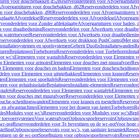
turen voor douchebakken d52
Reserveonderdelen voor Afvoergarnitur
fvoergarnituren voor douchebakken, d62
Reserveonderdelen voor Afvo
en voor douchebakken, d90
Reserveonderdelen voor Afvoergarnituren 
plaatje
Afvoerdeksel
Reserveonderdelen voor Afvoerdeksel
Afvoergarn
veonderdelen voor Zonder afdekplaatje
Afvoergarnituren voor baden, 
s voor draaibediening
Reserveonderdelen voor Afwerksets voor draaibe
en watertoevoer
Reserveonderdelen voor Afwerksets voor draaibedienin
serveonderdelen voor Afwerksets voor drukknop PushControl
Met sto
Installatiesystemen en spoelsystemen
Geberit Duofix
Installatiewanden
Re
turen
Beplatingen
Toebehoren
Reserveonderdelen voor Toebehoren
Insta
or wc's
Elementen voor wastafels
Reserveonderdelen voor Elementen vo
r Elementen voor urinoirs
Elementen voor douches met muurafvoer
Res
r Elementen voor douches en baden
Elementen voor douchescheidings
elen voor Elementen voor uitgietbakken
Elementen voor kranen
Reserv
ten
Elementen voor spoeltafels
Reserveonderdelen voor Elementen voor 
ren voor geluidsisolatie
Beplatingen
Installatie-elementen
Reserveonderde
tafels
Reserveonderdelen voor Elementen voor wastafels
Elementen voo
ten voor douches met muurafvoer
Reserveonderdelen voor Elementen v
douche-scheidingswanden
Elementen voor kranen en toestellen
Reserveon
- en afwasmachines
Elementen voor het dragen van lasten
Toebehoren
Re
les
Modules voor wc's
Reserveonderdelen voor Modules voor wc's
Bepl
 toevoersystemen
Voor waterafvoer
Opbouwspoelreservoirs
Opbouwspoel
 wc-pot
Reserveonderdelen voor Te bevestigen op de wc-pot
Voor hoge o
telling
Opbouwspoelreservoirs voor wc's, van sanitaire keramiek
Reserv
stigen op de wc-pot
Spoelbuizen voor opbouwspoelreservoirs
Reserveon