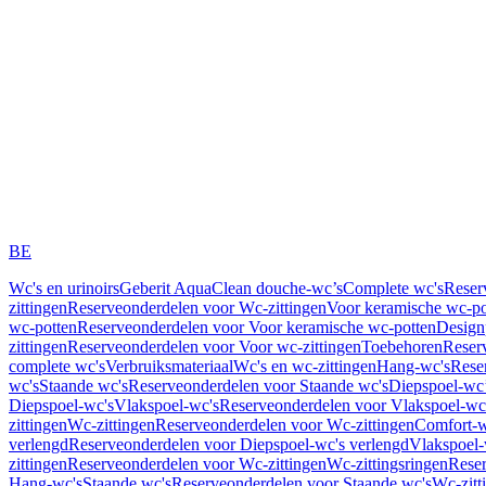
BE
Wc's en urinoirs
Geberit AquaClean douche-wc’s
Complete wc's
Reser
zittingen
Reserveonderdelen voor Wc-zittingen
Voor keramische wc-po
wc-potten
Reserveonderdelen voor Voor keramische wc-potten
Design
zittingen
Reserveonderdelen voor Voor wc-zittingen
Toebehoren
Reser
complete wc's
Verbruiksmateriaal
Wc's en wc-zittingen
Hang-wc's
Rese
wc's
Staande wc's
Reserveonderdelen voor Staande wc's
Diepspoel-wc’
Diepspoel-wc's
Vlakspoel-wc's
Reserveonderdelen voor Vlakspoel-wc
zittingen
Wc-zittingen
Reserveonderdelen voor Wc-zittingen
Comfort-w
verlengd
Reserveonderdelen voor Diepspoel-wc's verlengd
Vlakspoel-
zittingen
Reserveonderdelen voor Wc-zittingen
Wc-zittingsringen
Reser
Hang-wc's
Staande wc's
Reserveonderdelen voor Staande wc's
Wc-zitt