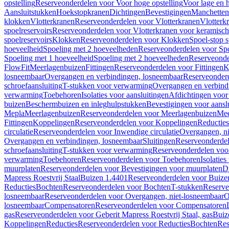
opstelling
Reserveonderdelen voor Voor hoge opstelling
Voor lage en h
Aansluitstukken
Hoekstopkranen
Dichtingen
Bevestigingen
Manchetten
klokken
Vlotterkranen
Reserveonderdelen voor Vlotterkranen
Vlotterk
spoelreservoirs
Reserveonderdelen voor Vlotterkranen voor keramische
spoelreservoirs
Klokken
Reserveonderdelen voor Klokken
Spoel-stop 
hoeveelheid
Spoeling met 2 hoeveelheden
Reserveonderdelen voor Sp
Spoeling met 1 hoeveelheid
Spoeling met 2 hoeveelheden
Reserveonde
FlowFit
Meerlagenbuizen
Fittingen
Reserveonderdelen voor Fittingen
K
losneembaar
Overgangen en verbindingen, losneembaar
Reserveonderd
schroefaansluiting
T-stukken voor verwarming
Overgangen en verbind
verwarming
Toebehoren
Isolaties voor aansluitingen
Afdichtingen voor 
buizen
Beschermbuizen en inleghulpstukken
Bevestigingen voor aansl
Mepla
Meerlagenbuizen
Reserveonderdelen voor Meerlagenbuizen
Mee
Fittingen
Koppelingen
Reserveonderdelen voor Koppelingen
Reducties
circulatie
Reserveonderdelen voor Inwendige circulatie
Overgangen, ni
Overgangen en verbindingen, losneembaar
Sluitingen
Reserveonderdel
schroefaansluiting
T-stukken voor verwarming
Reserveonderdelen voo
verwarming
Toebehoren
Reserveonderdelen voor Toebehoren
Isolatie
muurplaten
Reserveonderdelen voor Bevestigingen voor muurplaten
D
Mapress Roestvrij Staal
Buizen 1.4401
Reserveonderdelen voor Buize
Reducties
Bochten
Reserveonderdelen voor Bochten
T-stukken
Reserve
losneembaar
Reserveonderdelen voor Overgangen, niet-losneembaar
O
losneembaar
Compensatoren
Reserveonderdelen voor Compensatoren
gas
Reserveonderdelen voor Geberit Mapress Roestvrij Staal, gas
Buiz
Koppelingen
Reducties
Reserveonderdelen voor Reducties
Bochten
Res