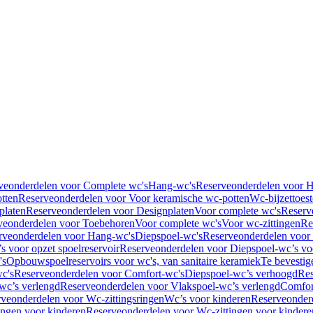
veonderdelen voor Complete wc's
Hang-wc's
Reserveonderdelen voor 
tten
Reserveonderdelen voor Voor keramische wc-potten
Wc-bijzettoest
platen
Reserveonderdelen voor Designplaten
Voor complete wc's
Reserv
veonderdelen voor Toebehoren
Voor complete wc's
Voor wc-zittingen
Re
rveonderdelen voor Hang-wc's
Diepspoel-wc's
Reserveonderdelen voor
s voor opzet spoelreservoir
Reserveonderdelen voor Diepspoel-wc’s voo
's
Opbouwspoelreservoirs voor wc's, van sanitaire keramiek
Te bevestig
c's
Reserveonderdelen voor Comfort-wc's
Diepspoel-wc’s verhoogd
Res
wc’s verlengd
Reserveonderdelen voor Vlakspoel-wc’s verlengd
Comfor
veonderdelen voor Wc-zittingsringen
Wc’s voor kinderen
Reserveonder
ingen voor kinderen
Reserveonderdelen voor Wc-zittingen voor kindere