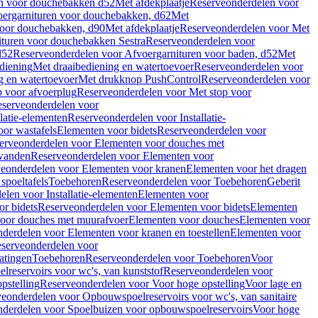
en voor douchebakken d52
Met afdekplaatje
Reserveonderdelen voor
ergarnituren voor douchebakken, d62
Met
voor douchebakken, d90
Met afdekplaatje
Reserveonderdelen voor Met
ituren voor douchebakken Sestra
Reserveonderdelen voor
d52
Reserveonderdelen voor Afvoergarnituren voor baden, d52
Met
diening
Met draaibediening en watertoevoer
Reserveonderdelen voor
g en watertoevoer
Met drukknop PushControl
Reserveonderdelen voor
p voor afvoerplug
Reserveonderdelen voor Met stop voor
serveonderdelen voor
llatie-elementen
Reserveonderdelen voor Installatie-
or wastafels
Elementen voor bidets
Reserveonderdelen voor
erveonderdelen voor Elementen voor douches met
wanden
Reserveonderdelen voor Elementen voor
eonderdelen voor Elementen voor kranen
Elementen voor het dragen
spoeltafels
Toebehoren
Reserveonderdelen voor Toebehoren
Geberit
len voor Installatie-elementen
Elementen voor
r bidets
Reserveonderdelen voor Elementen voor bidets
Elementen
oor douches met muurafvoer
Elementen voor douches
Elementen voor
derdelen voor Elementen voor kranen en toestellen
Elementen voor
serveonderdelen voor
atingen
Toebehoren
Reserveonderdelen voor Toebehoren
Voor
reservoirs voor wc's, van kunststof
Reserveonderdelen voor
pstelling
Reserveonderdelen voor Voor hoge opstelling
Voor lage en
eonderdelen voor Opbouwspoelreservoirs voor wc's, van sanitaire
derdelen voor Spoelbuizen voor opbouwspoelreservoirs
Voor hoge