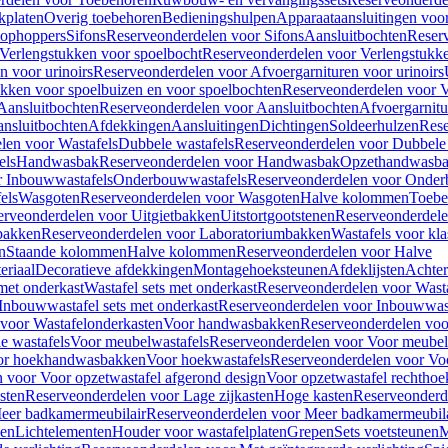
kplaten
Overig toebehoren
Bedieningshulpen
Apparaataansluitingen voor 
lophoppers
Sifons
Reserveonderdelen voor Sifons
Aansluitbochten
Reser
Verlengstukken voor spoelbocht
Reserveonderdelen voor Verlengstukke
n voor urinoirs
Reserveonderdelen voor Afvoergarnituren voor urinoirs
ukken voor spoelbuizen en voor spoelbochten
Reserveonderdelen voor V
Aansluitbochten
Reserveonderdelen voor Aansluitbochten
Afvoergarnitu
nsluitbochten
Afdekkingen
Aansluitingen
Dichtingen
Soldeerhulzen
Rese
len voor Wastafels
Dubbele wastafels
Reserveonderdelen voor Dubbele 
els
Handwasbak
Reserveonderdelen voor Handwasbak
Opzethandwasb
r Inbouwwastafels
Onderbouwwastafels
Reserveonderdelen voor Onder
els
Wasgoten
Reserveonderdelen voor Wasgoten
Halve kolommen
Toebe
erveonderdelen voor Uitgietbakken
Uitstortgootstenen
Reserveonderdele
bakken
Reserveonderdelen voor Laboratoriumbakken
Wastafels voor kla
n
Staande kolommen
Halve kolommen
Reserveonderdelen voor Halve
eriaal
Decoratieve afdekkingen
Montagehoeksteunen
Afdeklijsten
Achte
met onderkast
Wastafel sets met onderkast
Reserveonderdelen voor Wasta
Inbouwwastafel sets met onderkast
Reserveonderdelen voor Inbouwwast
voor Wastafelonderkasten
Voor handwasbakken
Reserveonderdelen vo
e wastafels
Voor meubelwastafels
Reserveonderdelen voor Voor meubel
oor hoekhandwasbakken
Voor hoekwastafels
Reserveonderdelen voor Vo
 voor Voor opzetwastafel afgerond design
Voor opzetwastafel rechthoe
sten
Reserveonderdelen voor Lage zijkasten
Hoge kasten
Reserveonderd
eer badkamermeubilair
Reserveonderdelen voor Meer badkamermeubila
ken
Lichtelementen
Houder voor wastafelplaten
Grepen
Sets voetsteunen
M