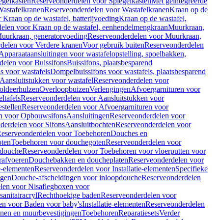
egelkasten
Reserveonderdelen voor Spiegelkasten
Met geïntegreerde
astafelkranen
Reserveonderdelen voor Wastafelkranen
Kraan op de
Kraan op de wastafel, batterijvoeding
Kraan op de wastafel,
elen voor Kraan op de wastafel, eenhendelmengkraan
Muurkraan,
uurkraan, generatorvoeding
Reserveonderdelen voor Muurkraan,
delen voor Verdere kranen
Voor gebruik buiten
Reserveonderdelen
Apparaataansluitingen voor wastafelopstelling, spoelbakken,
delen voor Buissifons
Buissifons, plaatsbesparend
s voor wastafels
Dompelbuissifons voor wastafels, plaatsbesparend
Aansluitstukken voor wastafel
Reserveonderdelen voor
oldeerhulzen
Overloopbuizen
Verlengingen
Afvoergarnituren voor
ltafels
Reserveonderdelen voor Aansluitstukken voor
stellen
Reserveonderdelen voor Afvoergarnituren voor
n voor Opbouwsifons
Aansluitingen
Reserveonderdelen voor
derdelen voor Sifons
Aansluitbochten
Reserveonderdelen voor
eserveonderdelen voor Toebehoren
Douches en
oten
Toebehoren voor douchegoten
Reserveonderdelen voor
 douche
Reserveonderdelen voor Toebehoren voor vloerputten voor
rafvoeren
Douchebakken en doucheplaten
Reserveonderdelen voor
ie-elementen
Reserveonderdelen voor Installatie-elementen
Specifieke
ngen
Douche-afscheidingen voor inloopdouche
Reserveonderdelen
len voor Nisaflegboxen voor
anitairacryl
Rechthoekige baden
Reserveonderdelen voor
en voor Baden voor baby's
Installatie-elementen
Reserveonderdelen
unen en muurbevestigingen
Toebehoren
Reparatiesets
Verder