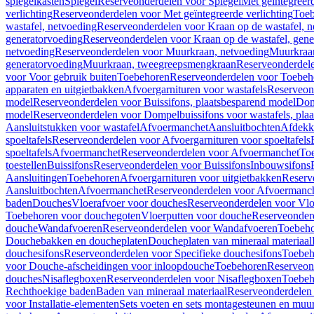
spiegelkasten
Spiegel
Reserveonderdelen voor Spiegel
Met geïntegreerd
verlichting
Reserveonderdelen voor Met geïntegreerde verlichting
Toeb
wastafel, netvoeding
Reserveonderdelen voor Kraan op de wastafel, n
generatorvoeding
Reserveonderdelen voor Kraan op de wastafel, gene
netvoeding
Reserveonderdelen voor Muurkraan, netvoeding
Muurkraan
generatorvoeding
Muurkraan, tweegreepsmengkraan
Reserveonderdel
voor Voor gebruik buiten
Toebehoren
Reserveonderdelen voor Toebeh
apparaten en uitgietbakken
Afvoergarnituren voor wastafels
Reserveond
model
Reserveonderdelen voor Buissifons, plaatsbesparend model
Dom
model
Reserveonderdelen voor Dompelbuissifons voor wastafels, pla
Aansluitstukken voor wastafel
Afvoermanchet
Aansluitbochten
Afdekk
spoeltafels
Reserveonderdelen voor Afvoergarnituren voor spoeltafels
spoeltafels
Afvoermanchet
Reserveonderdelen voor Afvoermanchet
To
toestellen
Buissifons
Reserveonderdelen voor Buissifons
Inbouwsifons
Aansluitingen
Toebehoren
Afvoergarnituren voor uitgietbakken
Reserv
Aansluitbochten
Afvoermanchet
Reserveonderdelen voor Afvoermanc
baden
Douches
Vloerafvoer voor douches
Reserveonderdelen voor Vlo
Toebehoren voor douchegoten
Vloerputten voor douche
Reserveonder
douche
Wandafvoeren
Reserveonderdelen voor Wandafvoeren
Toebeho
Douchebakken en doucheplaten
Doucheplaten van mineraal materiaal
douchesifons
Reserveonderdelen voor Specifieke douchesifons
Toebeh
voor Douche-afscheidingen voor inloopdouche
Toebehoren
Reserveon
douches
Nisaflegboxen
Reserveonderdelen voor Nisaflegboxen
Toebeh
Rechthoekige baden
Baden van mineraal materiaal
Reserveonderdelen 
voor Installatie-elementen
Sets voeten en sets montagesteunen en muu