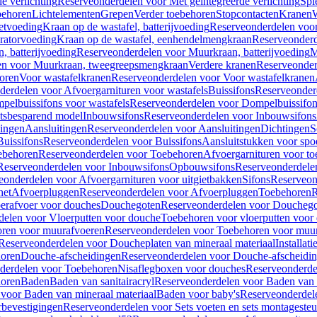
e verlichting
Reserveonderdelen voor Met geïntegreerde verlichting
Spi
ehoren
Lichtelementen
Grepen
Verder toebehoren
Stopcontacten
Kranen
W
etvoeding
Kraan op de wastafel, batterijvoeding
Reserveonderdelen voor 
ratorvoeding
Kraan op de wastafel, eenhendelmengkraan
Reserveonderd
, batterijvoeding
Reserveonderdelen voor Muurkraan, batterijvoeding
M
en voor Muurkraan, tweegreepsmengkraan
Verdere kranen
Reserveonder
oren
Voor wastafelkranen
Reserveonderdelen voor Voor wastafelkranen
erdelen voor Afvoergarnituren voor wastafels
Buissifons
Reserveonder
pelbuissifons voor wastafels
Reserveonderdelen voor Dompelbuissifon
atsbesparend model
Inbouwsifons
Reserveonderdelen voor Inbouwsifons
ingen
Aansluitingen
Reserveonderdelen voor Aansluitingen
Dichtingen
S
Buissifons
Reserveonderdelen voor Buissifons
Aansluitstukken voor spoe
ebehoren
Reserveonderdelen voor Toebehoren
Afvoergarnituren voor toe
Reserveonderdelen voor Inbouwsifons
Opbouwsifons
Reserveonderdele
eonderdelen voor Afvoergarnituren voor uitgietbakken
Sifons
Reserveon
het
Afvoerpluggen
Reserveonderdelen voor Afvoerpluggen
Toebehoren
R
erafvoer voor douches
Douchegoten
Reserveonderdelen voor Doucheg
delen voor Vloerputten voor douche
Toebehoren voor vloerputten voor
ren voor muurafvoeren
Reserveonderdelen voor Toebehoren voor muu
Reserveonderdelen voor Doucheplaten van mineraal materiaal
Installat
oren
Douche-afscheidingen
Reserveonderdelen voor Douche-afscheidi
derdelen voor Toebehoren
Nisaflegboxen voor douches
Reserveonderde
oren
Baden
Baden van sanitairacryl
Reserveonderdelen voor Baden van s
voor Baden van mineraal materiaal
Baden voor baby's
Reserveonderdel
rbevestigingen
Reserveonderdelen voor Sets voeten en sets montageste