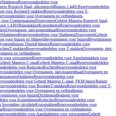
r
Sluitingen
Reserveonderdelen voor
ss Roestvrij Staal, siliconenvrij
Buizen 1.4401
Reserveonderdelen
len voor Bochten
T-stukken
Reserveonderdelen voor T-
erveonderdelen voor Overgangen en verbindingen,
n voor Compensatoren
Doorvoeren
Geberit Mapress Roestvrij Staal,
zen 1.4301
Buisstukken
Koppelingen
Reserveonderdelen voor
kken
Overgangen, niet-losneembaar
Reserveonderdelen voor
r
Sluitingen
Reserveonderdelen voor Sluitingen
Doorvoeren
Geberit
g voor buizen en fittingen
Bevestigingen voor buizen
Bevestigingen
Systeembuizen Therm
Fittingen
Reserveonderdelen voor
ochten
T-stukken
Reserveonderdelen voor T-stukken
Overgangen, niet-
gangen en verbindingen,
en voor verwarming
Reserveonderdelen voor Aansluitstukken voor
Geberit Mapress C-staal
Geberit Mapress C-staal
Reserveonderdelen
nderdelen voor Reducties
Bochten
Reserveonderdelen voor
rveonderdelen voor Overgangen, niet-losneembaar
Overgangen en
pensatoren
Sluitingen
Reserveonderdelen voor
erveonderdelen voor Geberit Mapress C-staal, FKM blauw
Buizen
serveonderdelen voor Bochten
T-stukken
Reserveonderdelen voor T-
erveonderdelen voor Overgangen en verbindingen,
estigingen voor buizen
Dichtingen
Boutsets voor
delen voor Koppelingen
Reducties
Reserveonderdelen voor
 Inwendige circulatie
Kruisstukken
Reserveonderdelen voor
ar
Reserveonderdelen voor Overgangen en verbindingen,
serveonderdelen voor Aansluitingen voor verwarming
Geberit