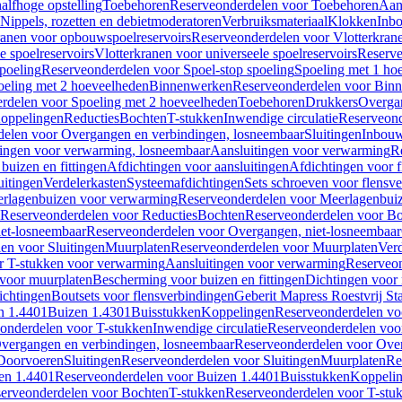
alfhoge opstelling
Toebehoren
Reserveonderdelen voor Toebehoren
Aan
Nippels, rozetten en debietmoderatoren
Verbruiksmateriaal
Klokken
Inbo
ranen voor opbouwspoelreservoirs
Reserveonderdelen voor Vlotterkran
 spoelreservoirs
Vlotterkranen voor universeele spoelreservoirs
Reserve
spoeling
Reserveonderdelen voor Spoel-stop spoeling
Spoeling met 1 ho
oeling met 2 hoeveelheden
Binnenwerken
Reserveonderdelen voor Bin
rdelen voor Spoeling met 2 hoeveelheden
Toebehoren
Drukkers
Overga
oppelingen
Reducties
Bochten
T-stukken
Inwendige circulatie
Reserveond
elen voor Overgangen en verbindingen, losneembaar
Sluitingen
Inbou
ingen voor verwarming, losneembaar
Aansluitingen voor verwarming
R
buizen en fittingen
Afdichtingen voor aansluitingen
Afdichtingen voor f
uitingen
Verdelerkasten
Systeemafdichtingen
Sets schroeven voor flensv
rlagenbuizen voor verwarming
Reserveonderdelen voor Meerlagenbui
Reserveonderdelen voor Reducties
Bochten
Reserveonderdelen voor B
et-losneembaar
Reserveonderdelen voor Overgangen, niet-losneembaar
en voor Sluitingen
Muurplaten
Reserveonderdelen voor Muurplaten
Verd
r T-stukken voor verwarming
Aansluitingen voor verwarming
Reserveon
s voor muurplaten
Bescherming voor buizen en fittingen
Dichtingen voor
ichtingen
Boutsets voor flensverbindingen
Geberit Mapress Roestvrij St
n 1.4401
Buizen 1.4301
Buisstukken
Koppelingen
Reserveonderdelen vo
onderdelen voor T-stukken
Inwendige circulatie
Reserveonderdelen voor
vergangen en verbindingen, losneembaar
Reserveonderdelen voor Over
Doorvoeren
Sluitingen
Reserveonderdelen voor Sluitingen
Muurplaten
Re
en 1.4401
Reserveonderdelen voor Buizen 1.4401
Buisstukken
Koppeli
erveonderdelen voor Bochten
T-stukken
Reserveonderdelen voor T-stu