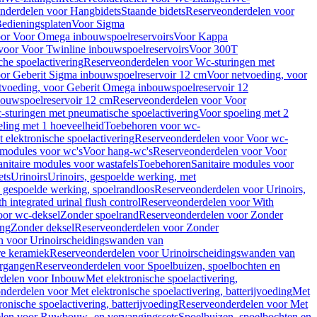
nderdelen voor Hangbidets
Staande bidets
Reserveonderdelen voor
edieningsplaten
Voor Sigma
or Voor Omega inbouwspoelreservoirs
Voor Kappa
voor Voor Twinline inbouwspoelreservoirs
Voor 300T
che spoelactivering
Reserveonderdelen voor Wc-sturingen met
or Geberit Sigma inbouwspoelreservoir 12 cm
Voor netvoeding, voor
tvoeding, voor Geberit Omega inbouwspoelreservoir 12
bouwspoelreservoir 12 cm
Reserveonderdelen voor Voor
sturingen met pneumatische spoelactivering
Voor spoeling met 2
ling met 1 hoeveelheid
Toebehoren voor wc-
 elektronische spoelactivering
Reserveonderdelen voor Voor wc-
 modules voor wc's
Voor hang-wc's
Reserveonderdelen voor Voor
anitaire modules voor wastafels
Toebehoren
Sanitaire modules voor
ets
Urinoirs
Urinoirs, gespoelde werking, met
, gespoelde werking, spoelrandloos
Reserveonderdelen voor Urinoirs,
h integrated urinal flush control
Reserveonderdelen voor With
oor wc-deksel
Zonder spoelrand
Reserveonderdelen voor Zonder
ing
Zonder deksel
Reserveonderdelen voor Zonder
n voor Urinoirscheidingswanden van
re keramiek
Reserveonderdelen voor Urinoirscheidingswanden van
ergangen
Reserveonderdelen voor Spoelbuizen, spoelbochten en
delen voor Inbouw
Met elektronische spoelactivering,
nderdelen voor Met elektronische spoelactivering, batterijvoeding
Met
ronische spoelactivering, batterijvoeding
Reserveonderdelen voor Met
len voor Ruwbouw- en vervangingssets
Spoelbuizen, spoelbochten en