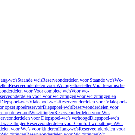
Hang-wc's
Staande wc's
Reserveonderdelen voor Staande wc's
Wc-
ellen
Reserveonderdelen voor Wc-bijzettoestellen
Voor keramische
eonderdelen voor Voor complete wc's
Voor wc-
serveonderdelen voor Voor wc-zittingen
Voor wc-zittingen en
 Diepspoel-wc's
Vlakspoel-wc's
Reserveonderdelen voor Vlakspoel-
r opzet spoelreservoir
Diepspoel-wc's
Reserveonderdelen voor
en op de wc-pot
Wc-zittingen
Reserveonderdelen voor Wc-
erveonderdelen voor Diepspoel-wc’s verhoogd
Diepspoel-wc's
t wc-zittingen
Reserveonderdelen voor Comfort wc-zittingen
Wc-
delen voor Wc’s voor kinderen
Hang-wc's
Reserveonderdelen voor
n
Wc-zittingen
Reserveonderdelen voor Wc-zittingen
Wc-