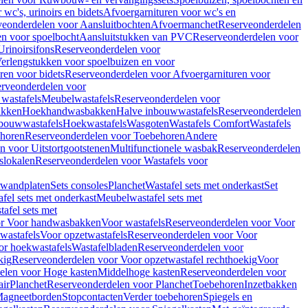
wc's, urinoirs en bidets
Afvoergarnituren voor wc's en
veonderdelen voor Aansluitbochten
Afvoermanchet
Reserveonderdelen
n voor spoelbocht
Aansluitstukken van PVC
Reserveonderdelen voor
Urinoirsifons
Reserveonderdelen voor
erlengstukken voor spoelbuizen en voor
ren voor bidets
Reserveonderdelen voor Afvoergarnituren voor
rveonderdelen voor
wastafels
Meubelwastafels
Reserveonderdelen voor
akken
Hoekhandwasbakken
Halve inbouwwastafels
Reserveonderdelen
bouwwastafels
Hoekwastafels
Wasgoten
Wastafels Comfort
Wastafels
horen
Reserveonderdelen voor Toebehoren
Andere
n voor Uitstortgootstenen
Multifunctionele wasbak
Reserveonderdelen
slokalen
Reserveonderdelen voor Wastafels voor
rwandplaten
Sets consoles
Planchet
Wastafel sets met onderkast
Set
fel sets met onderkast
Meubelwastafel sets met
afel sets met
or Voor handwasbakken
Voor wastafels
Reserveonderdelen voor Voor
wastafels
Voor opzetwastafels
Reserveonderdelen voor Voor
or hoekwastafels
Wastafelbladen
Reserveonderdelen voor
kig
Reserveonderdelen voor Voor opzetwastafel rechthoekig
Voor
elen voor Hoge kasten
Middelhoge kasten
Reserveonderdelen voor
ir
Planchet
Reserveonderdelen voor Planchet
Toebehoren
Inzetbakken
agneetborden
Stopcontacten
Verder toebehoren
Spiegels en