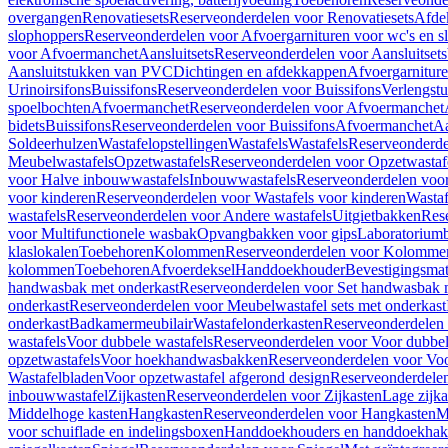
overgangen
Renovatiesets
Reserveonderdelen voor Renovatiesets
Afde
slophoppers
Reserveonderdelen voor Afvoergarnituren voor wc's en s
voor Afvoermanchet
Aansluitsets
Reserveonderdelen voor Aansluitsets
Aansluitstukken van PVC
Dichtingen en afdekkappen
Afvoergarniture
Urinoirsifons
Buissifons
Reserveonderdelen voor Buissifons
Verlengst
spoelbochten
Afvoermanchet
Reserveonderdelen voor Afvoermanchet
bidets
Buissifons
Reserveonderdelen voor Buissifons
Afvoermanchet
Aa
Soldeerhulzen
Wastafelopstellingen
Wastafels
Wastafels
Reserveonderde
Meubelwastafels
Opzetwastafels
Reserveonderdelen voor Opzetwastaf
voor Halve inbouwwastafels
Inbouwwastafels
Reserveonderdelen voo
voor kinderen
Reserveonderdelen voor Wastafels voor kinderen
Wastaf
wastafels
Reserveonderdelen voor Andere wastafels
Uitgietbakken
Res
voor Multifunctionele wasbak
Opvangbakken voor gips
Laboratorium
klaslokalen
Toebehoren
Kolommen
Reserveonderdelen voor Kolomme
kolommen
Toebehoren
Afvoerdeksel
Handdoekhouder
Bevestigingsmat
handwasbak met onderkast
Reserveonderdelen voor Set handwasbak 
onderkast
Reserveonderdelen voor Meubelwastafel sets met onderkast
onderkast
Badkamermeubilair
Wastafelonderkasten
Reserveonderdelen 
wastafels
Voor dubbele wastafels
Reserveonderdelen voor Voor dubbel
opzetwastafels
Voor hoekhandwasbakken
Reserveonderdelen voor V
Wastafelbladen
Voor opzetwastafel afgerond design
Reserveonderdelen
inbouwwastafel
Zijkasten
Reserveonderdelen voor Zijkasten
Lage zijka
Middelhoge kasten
Hangkasten
Reserveonderdelen voor Hangkasten
M
voor schuiflade en indelingsboxen
Handdoekhouders en handdoekha