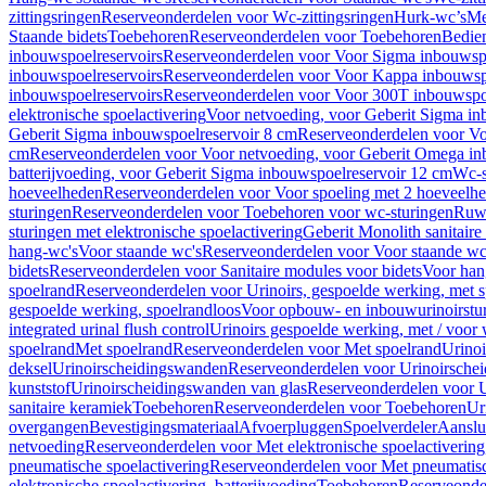
zittingsringen
Reserveonderdelen voor Wc-zittingsringen
Hurk-wc’s
Me
Staande bidets
Toebehoren
Reserveonderdelen voor Toebehoren
Bedien
inbouwspoelreservoirs
Reserveonderdelen voor Voor Sigma inbouwspo
inbouwspoelreservoirs
Reserveonderdelen voor Voor Kappa inbouwspo
inbouwspoelreservoirs
Reserveonderdelen voor Voor 300T inbouwspoe
elektronische spoelactivering
Voor netvoeding, voor Geberit Sigma in
Geberit Sigma inbouwspoelreservoir 8 cm
Reserveonderdelen voor Vo
cm
Reserveonderdelen voor Voor netvoeding, voor Geberit Omega in
batterijvoeding, voor Geberit Sigma inbouwspoelreservoir 12 cm
Wc-s
hoeveelheden
Reserveonderdelen voor Voor spoeling met 2 hoeveelh
sturingen
Reserveonderdelen voor Toebehoren voor wc-sturingen
Ruw
sturingen met elektronische spoelactivering
Geberit Monolith sanitair
hang-wc's
Voor staande wc's
Reserveonderdelen voor Voor staande wc
bidets
Reserveonderdelen voor Sanitaire modules voor bidets
Voor hang
spoelrand
Reserveonderdelen voor Urinoirs, gespoelde werking, met 
gespoelde werking, spoelrandloos
Voor opbouw- en inbouwurinoirstu
integrated urinal flush control
Urinoirs gespoelde werking, met / voor
spoelrand
Met spoelrand
Reserveonderdelen voor Met spoelrand
Urinoi
deksel
Urinoirscheidingswanden
Reserveonderdelen voor Urinoirsche
kunststof
Urinoirscheidingswanden van glas
Reserveonderdelen voor U
sanitaire keramiek
Toebehoren
Reserveonderdelen voor Toebehoren
Ur
overgangen
Bevestigingsmateriaal
Afvoerpluggen
Spoelverdeler
Aanslui
netvoeding
Reserveonderdelen voor Met elektronische spoelactivering
pneumatische spoelactivering
Reserveonderdelen voor Met pneumatisc
elektronische spoelactivering, batterijvoeding
Toebehoren
Reserveonde