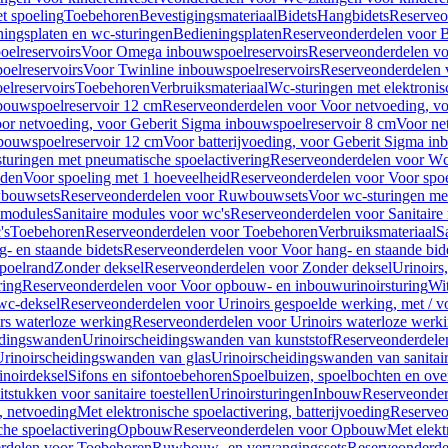
t spoeling
Toebehoren
Bevestigingsmateriaal
Bidets
Hangbidets
Reserveo
ingsplaten en wc-sturingen
Bedieningsplaten
Reserveonderdelen voor B
elreservoirs
Voor Omega inbouwspoelreservoirs
Reserveonderdelen vo
elreservoirs
Voor Twinline inbouwspoelreservoirs
Reserveonderdelen 
lreservoirs
Toebehoren
Verbruiksmateriaal
Wc-sturingen met elektronis
bouwspoelreservoir 12 cm
Reserveonderdelen voor Voor netvoeding, vo
or netvoeding, voor Geberit Sigma inbouwspoelreservoir 8 cm
Voor ne
bouwspoelreservoir 12 cm
Voor batterijvoeding, voor Geberit Sigma in
turingen met pneumatische spoelactivering
Reserveonderdelen voor Wc-
eden
Voor spoeling met 1 hoeveelheid
Reserveonderdelen voor Voor spoe
bouwsets
Reserveonderdelen voor Ruwbouwsets
Voor wc-sturingen met
e modules
Sanitaire modules voor wc's
Reserveonderdelen voor Sanitaire
's
Toebehoren
Reserveonderdelen voor Toebehoren
Verbruiksmateriaal
S
- en staande bidets
Reserveonderdelen voor Voor hang- en staande bid
spoelrand
Zonder deksel
Reserveonderdelen voor Zonder deksel
Urinoirs
ring
Reserveonderdelen voor Voor opbouw- en inbouwurinoirsturing
Wit
 wc-deksel
Reserveonderdelen voor Urinoirs gespoelde werking, met / v
rs waterloze werking
Reserveonderdelen voor Urinoirs waterloze werk
idingswanden
Urinoirscheidingswanden van kunststof
Reserveonderdele
rinoirscheidingswanden van glas
Urinoirscheidingswanden van sanitai
inoirdeksel
Sifons en sifontoebehoren
Spoelbuizen, spoelbochten en ov
tstukken voor sanitaire toestellen
Urinoirsturingen
Inbouw
Reserveonder
, netvoeding
Met elektronische spoelactivering, batterijvoeding
Reserveo
he spoelactivering
Opbouw
Reserveonderdelen voor Opbouw
Met elekt
rdelen voor Toebehoren
Ruwbouw- en vervangingssets
Reserveonderde