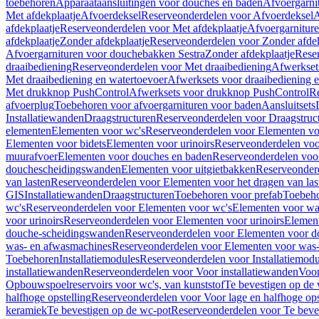
toebehoren
Apparaataansluitingen voor douches en baden
Afvoergarni
Met afdekplaatje
Afvoerdeksel
Reserveonderdelen voor Afvoerdeksel
A
afdekplaatje
Reserveonderdelen voor Met afdekplaatje
Afvoergarnitur
afdekplaatje
Zonder afdekplaatje
Reserveonderdelen voor Zonder afdek
Afvoergarnituren voor douchebakken Sestra
Zonder afdekplaatje
Reser
draaibediening
Reserveonderdelen voor Met draaibediening
Afwerkset
Met draaibediening en watertoevoer
Afwerksets voor draaibediening 
Met drukknop PushControl
Afwerksets voor drukknop PushControl
Re
afvoerplug
Toebehoren voor afvoergarnituren voor baden
Aansluitsets
Installatiewanden
Draagstructuren
Reserveonderdelen voor Draagstruc
elementen
Elementen voor wc's
Reserveonderdelen voor Elementen vo
Elementen voor bidets
Elementen voor urinoirs
Reserveonderdelen voo
muurafvoer
Elementen voor douches en baden
Reserveonderdelen voo
douchescheidingswanden
Elementen voor uitgietbakken
Reserveonderd
van lasten
Reserveonderdelen voor Elementen voor het dragen van las
GIS
Installatiewanden
Draagstructuren
Toebehoren voor prefab
Toebeho
wc's
Reserveonderdelen voor Elementen voor wc's
Elementen voor was
voor urinoirs
Reserveonderdelen voor Elementen voor urinoirs
Elemen
douche-scheidingswanden
Reserveonderdelen voor Elementen voor 
was- en afwasmachines
Reserveonderdelen voor Elementen voor was
Toebehoren
Installatiemodules
Reserveonderdelen voor Installatiemodu
installatiewanden
Reserveonderdelen voor Voor installatiewanden
Voor
Opbouwspoelreservoirs voor wc's, van kunststof
Te bevestigen op de
halfhoge opstelling
Reserveonderdelen voor Voor lage en halfhoge ops
keramiek
Te bevestigen op de wc-pot
Reserveonderdelen voor Te beve