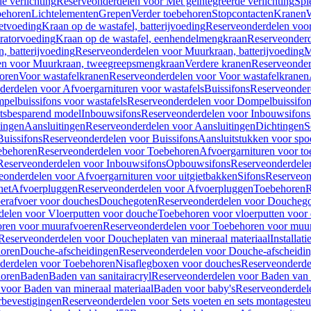
e verlichting
Reserveonderdelen voor Met geïntegreerde verlichting
Spi
ehoren
Lichtelementen
Grepen
Verder toebehoren
Stopcontacten
Kranen
W
etvoeding
Kraan op de wastafel, batterijvoeding
Reserveonderdelen voor 
ratorvoeding
Kraan op de wastafel, eenhendelmengkraan
Reserveonderd
, batterijvoeding
Reserveonderdelen voor Muurkraan, batterijvoeding
M
en voor Muurkraan, tweegreepsmengkraan
Verdere kranen
Reserveonder
oren
Voor wastafelkranen
Reserveonderdelen voor Voor wastafelkranen
erdelen voor Afvoergarnituren voor wastafels
Buissifons
Reserveonder
pelbuissifons voor wastafels
Reserveonderdelen voor Dompelbuissifon
atsbesparend model
Inbouwsifons
Reserveonderdelen voor Inbouwsifons
ingen
Aansluitingen
Reserveonderdelen voor Aansluitingen
Dichtingen
S
Buissifons
Reserveonderdelen voor Buissifons
Aansluitstukken voor spoe
ebehoren
Reserveonderdelen voor Toebehoren
Afvoergarnituren voor toe
Reserveonderdelen voor Inbouwsifons
Opbouwsifons
Reserveonderdele
eonderdelen voor Afvoergarnituren voor uitgietbakken
Sifons
Reserveon
het
Afvoerpluggen
Reserveonderdelen voor Afvoerpluggen
Toebehoren
R
erafvoer voor douches
Douchegoten
Reserveonderdelen voor Doucheg
delen voor Vloerputten voor douche
Toebehoren voor vloerputten voor
ren voor muurafvoeren
Reserveonderdelen voor Toebehoren voor muu
Reserveonderdelen voor Doucheplaten van mineraal materiaal
Installat
oren
Douche-afscheidingen
Reserveonderdelen voor Douche-afscheidi
derdelen voor Toebehoren
Nisaflegboxen voor douches
Reserveonderde
oren
Baden
Baden van sanitairacryl
Reserveonderdelen voor Baden van s
voor Baden van mineraal materiaal
Baden voor baby's
Reserveonderdel
rbevestigingen
Reserveonderdelen voor Sets voeten en sets montageste