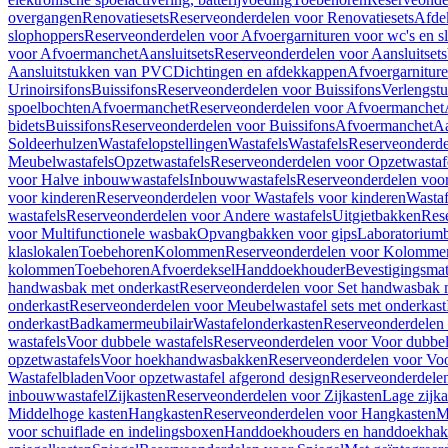
overgangen
Renovatiesets
Reserveonderdelen voor Renovatiesets
Afde
slophoppers
Reserveonderdelen voor Afvoergarnituren voor wc's en s
voor Afvoermanchet
Aansluitsets
Reserveonderdelen voor Aansluitsets
Aansluitstukken van PVC
Dichtingen en afdekkappen
Afvoergarniture
Urinoirsifons
Buissifons
Reserveonderdelen voor Buissifons
Verlengst
spoelbochten
Afvoermanchet
Reserveonderdelen voor Afvoermanchet
bidets
Buissifons
Reserveonderdelen voor Buissifons
Afvoermanchet
Aa
Soldeerhulzen
Wastafelopstellingen
Wastafels
Wastafels
Reserveonderde
Meubelwastafels
Opzetwastafels
Reserveonderdelen voor Opzetwastaf
voor Halve inbouwwastafels
Inbouwwastafels
Reserveonderdelen voo
voor kinderen
Reserveonderdelen voor Wastafels voor kinderen
Wastaf
wastafels
Reserveonderdelen voor Andere wastafels
Uitgietbakken
Res
voor Multifunctionele wasbak
Opvangbakken voor gips
Laboratorium
klaslokalen
Toebehoren
Kolommen
Reserveonderdelen voor Kolomme
kolommen
Toebehoren
Afvoerdeksel
Handdoekhouder
Bevestigingsmat
handwasbak met onderkast
Reserveonderdelen voor Set handwasbak 
onderkast
Reserveonderdelen voor Meubelwastafel sets met onderkast
onderkast
Badkamermeubilair
Wastafelonderkasten
Reserveonderdelen 
wastafels
Voor dubbele wastafels
Reserveonderdelen voor Voor dubbel
opzetwastafels
Voor hoekhandwasbakken
Reserveonderdelen voor V
Wastafelbladen
Voor opzetwastafel afgerond design
Reserveonderdelen
inbouwwastafel
Zijkasten
Reserveonderdelen voor Zijkasten
Lage zijka
Middelhoge kasten
Hangkasten
Reserveonderdelen voor Hangkasten
M
voor schuiflade en indelingsboxen
Handdoekhouders en handdoekha