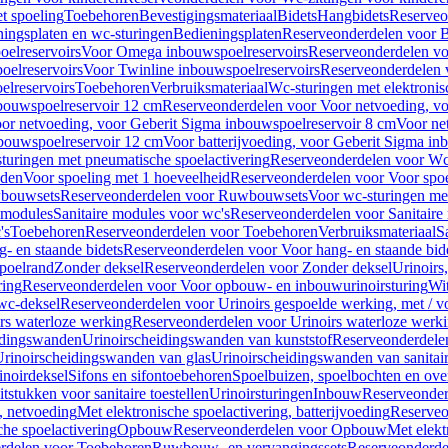
t spoeling
Toebehoren
Bevestigingsmateriaal
Bidets
Hangbidets
Reserveo
ingsplaten en wc-sturingen
Bedieningsplaten
Reserveonderdelen voor B
elreservoirs
Voor Omega inbouwspoelreservoirs
Reserveonderdelen vo
elreservoirs
Voor Twinline inbouwspoelreservoirs
Reserveonderdelen 
lreservoirs
Toebehoren
Verbruiksmateriaal
Wc-sturingen met elektronis
bouwspoelreservoir 12 cm
Reserveonderdelen voor Voor netvoeding, vo
or netvoeding, voor Geberit Sigma inbouwspoelreservoir 8 cm
Voor ne
bouwspoelreservoir 12 cm
Voor batterijvoeding, voor Geberit Sigma in
turingen met pneumatische spoelactivering
Reserveonderdelen voor Wc-
eden
Voor spoeling met 1 hoeveelheid
Reserveonderdelen voor Voor spoe
bouwsets
Reserveonderdelen voor Ruwbouwsets
Voor wc-sturingen met
e modules
Sanitaire modules voor wc's
Reserveonderdelen voor Sanitaire
's
Toebehoren
Reserveonderdelen voor Toebehoren
Verbruiksmateriaal
S
- en staande bidets
Reserveonderdelen voor Voor hang- en staande bid
spoelrand
Zonder deksel
Reserveonderdelen voor Zonder deksel
Urinoirs
ring
Reserveonderdelen voor Voor opbouw- en inbouwurinoirsturing
Wit
 wc-deksel
Reserveonderdelen voor Urinoirs gespoelde werking, met / v
rs waterloze werking
Reserveonderdelen voor Urinoirs waterloze werk
idingswanden
Urinoirscheidingswanden van kunststof
Reserveonderdele
rinoirscheidingswanden van glas
Urinoirscheidingswanden van sanitai
inoirdeksel
Sifons en sifontoebehoren
Spoelbuizen, spoelbochten en ov
tstukken voor sanitaire toestellen
Urinoirsturingen
Inbouw
Reserveonder
, netvoeding
Met elektronische spoelactivering, batterijvoeding
Reserveo
he spoelactivering
Opbouw
Reserveonderdelen voor Opbouw
Met elekt
rdelen voor Toebehoren
Ruwbouw- en vervangingssets
Reserveonderde