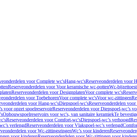
veonderdelen voor Complete wc's
Hang-wc's
Reserveonderdelen voor 
tten
Reserveonderdelen voor Voor keramische wc-potten
Wc-bijzettoest
platen
Reserveonderdelen voor Designplaten
Voor complete wc's
Reserv
veonderdelen voor Toebehoren
Voor complete wc's
Voor wc-zittingen
Re
rveonderdelen voor Hang-wc's
Diepspoel-wc's
Reserveonderdelen voor
s voor opzet spoelreservoir
Reserveonderdelen voor Diepspoel-wc’s voo
's
Opbouwspoelreservoirs voor wc's, van sanitaire keramiek
Te bevestig
c's
Reserveonderdelen voor Comfort-wc's
Diepspoel-wc’s verhoogd
Res
wc’s verlengd
Reserveonderdelen voor Vlakspoel-wc’s verlengd
Comfor
veonderdelen voor Wc-zittingsringen
Wc’s voor kinderen
Reserveonder
ingen voor kinderen
Reserveonderdelen voor Wc-zittingen voor kindere