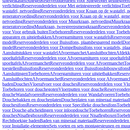
spiegelkasten
Spiegel
Reserveonderdelen voor Spiegel
Met geïntegreerd
verlichting
Reserveonderdelen voor Met geïntegreerde verlichting
Toeb
wastafel, netvoeding
Reserveonderdelen voor Kraan op de wastafel, n
generatorvoeding
Reserveonderdelen voor Kraan op de wastafel, gene
netvoeding
Reserveonderdelen voor Muurkraan, netvoeding
Muurkraan
generatorvoeding
Muurkraan, tweegreepsmengkraan
Reserveonderdel
voor Voor gebruik buiten
Toebehoren
Reserveonderdelen voor Toebeh
apparaten en uitgietbakken
Afvoergarnituren voor wastafels
Reserveond
model
Reserveonderdelen voor Buissifons, plaatsbesparend model
Dom
model
Reserveonderdelen voor Dompelbuissifons voor wastafels, pla
Aansluitstukken voor wastafel
Afvoermanchet
Aansluitbochten
Afdekk
spoeltafels
Reserveonderdelen voor Afvoergarnituren voor spoeltafels
spoeltafels
Afvoermanchet
Reserveonderdelen voor Afvoermanchet
To
toestellen
Buissifons
Reserveonderdelen voor Buissifons
Inbouwsifons
Aansluitingen
Toebehoren
Afvoergarnituren voor uitgietbakken
Reserv
Aansluitbochten
Afvoermanchet
Reserveonderdelen voor Afvoermanc
baden
Douches
Vloerafvoer voor douches
Reserveonderdelen voor Vlo
Toebehoren voor douchegoten
Vloerputten voor douche
Reserveonder
douche
Wandafvoeren
Reserveonderdelen voor Wandafvoeren
Toebeho
Douchebakken en doucheplaten
Doucheplaten van mineraal materiaal
douchesifons
Reserveonderdelen voor Specifieke douchesifons
Toebeh
voor Douche-afscheidingen voor inloopdouche
Toebehoren
Reserveon
douches
Nisaflegboxen
Reserveonderdelen voor Nisaflegboxen
Toebeh
Rechthoekige baden
Baden van mineraal materiaal
Reserveonderdelen 
voor Installatie-elementen
Sets voeten en sets montagesteunen en muu