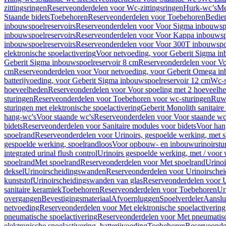
zittingsringen
Reserveonderdelen voor Wc-zittingsringen
Hurk-wc’s
Me
Staande bidets
Toebehoren
Reserveonderdelen voor Toebehoren
Bedien
inbouwspoelreservoirs
Reserveonderdelen voor Voor Sigma inbouwspo
inbouwspoelreservoirs
Reserveonderdelen voor Voor Kappa inbouwspo
inbouwspoelreservoirs
Reserveonderdelen voor Voor 300T inbouwspoe
elektronische spoelactivering
Voor netvoeding, voor Geberit Sigma in
Geberit Sigma inbouwspoelreservoir 8 cm
Reserveonderdelen voor Vo
cm
Reserveonderdelen voor Voor netvoeding, voor Geberit Omega in
batterijvoeding, voor Geberit Sigma inbouwspoelreservoir 12 cm
Wc-s
hoeveelheden
Reserveonderdelen voor Voor spoeling met 2 hoeveelh
sturingen
Reserveonderdelen voor Toebehoren voor wc-sturingen
Ruw
sturingen met elektronische spoelactivering
Geberit Monolith sanitair
hang-wc's
Voor staande wc's
Reserveonderdelen voor Voor staande wc
bidets
Reserveonderdelen voor Sanitaire modules voor bidets
Voor hang
spoelrand
Reserveonderdelen voor Urinoirs, gespoelde werking, met 
gespoelde werking, spoelrandloos
Voor opbouw- en inbouwurinoirstu
integrated urinal flush control
Urinoirs gespoelde werking, met / voor
spoelrand
Met spoelrand
Reserveonderdelen voor Met spoelrand
Urinoi
deksel
Urinoirscheidingswanden
Reserveonderdelen voor Urinoirsche
kunststof
Urinoirscheidingswanden van glas
Reserveonderdelen voor U
sanitaire keramiek
Toebehoren
Reserveonderdelen voor Toebehoren
Ur
overgangen
Bevestigingsmateriaal
Afvoerpluggen
Spoelverdeler
Aanslui
netvoeding
Reserveonderdelen voor Met elektronische spoelactivering
pneumatische spoelactivering
Reserveonderdelen voor Met pneumatisc
elektronische spoelactivering, batterijvoeding
Toebehoren
Reserveonde