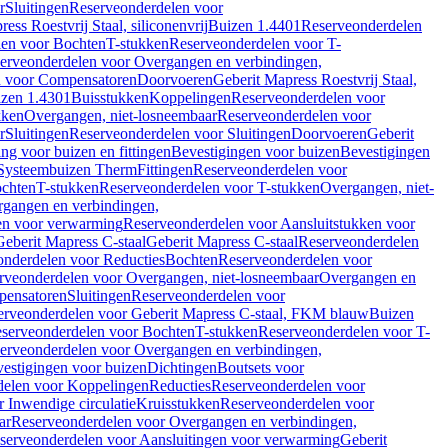
r
Sluitingen
Reserveonderdelen voor
ss Roestvrij Staal, siliconenvrij
Buizen 1.4401
Reserveonderdelen
len voor Bochten
T-stukken
Reserveonderdelen voor T-
erveonderdelen voor Overgangen en verbindingen,
n voor Compensatoren
Doorvoeren
Geberit Mapress Roestvrij Staal,
zen 1.4301
Buisstukken
Koppelingen
Reserveonderdelen voor
kken
Overgangen, niet-losneembaar
Reserveonderdelen voor
r
Sluitingen
Reserveonderdelen voor Sluitingen
Doorvoeren
Geberit
g voor buizen en fittingen
Bevestigingen voor buizen
Bevestigingen
Systeembuizen Therm
Fittingen
Reserveonderdelen voor
ochten
T-stukken
Reserveonderdelen voor T-stukken
Overgangen, niet-
gangen en verbindingen,
en voor verwarming
Reserveonderdelen voor Aansluitstukken voor
Geberit Mapress C-staal
Geberit Mapress C-staal
Reserveonderdelen
nderdelen voor Reducties
Bochten
Reserveonderdelen voor
rveonderdelen voor Overgangen, niet-losneembaar
Overgangen en
pensatoren
Sluitingen
Reserveonderdelen voor
erveonderdelen voor Geberit Mapress C-staal, FKM blauw
Buizen
serveonderdelen voor Bochten
T-stukken
Reserveonderdelen voor T-
erveonderdelen voor Overgangen en verbindingen,
estigingen voor buizen
Dichtingen
Boutsets voor
delen voor Koppelingen
Reducties
Reserveonderdelen voor
 Inwendige circulatie
Kruisstukken
Reserveonderdelen voor
ar
Reserveonderdelen voor Overgangen en verbindingen,
serveonderdelen voor Aansluitingen voor verwarming
Geberit