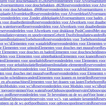
turen voor douchebakken d52
Reserveonderdelen voor Afvoergarnitur
fvoergarnituren voor douchebakken, d62
Reserveonderdelen voor Afvo
en voor douchebakken, d90
Reserveonderdelen voor Afvoergarnituren 
plaatje
Afvoerdeksel
Reserveonderdelen voor Afvoerdeksel
Afvoergarn
veonderdelen voor Zonder afdekplaatje
Afvoergarnituren voor baden, 
s voor draaibediening
Reserveonderdelen voor Afwerksets voor draaibe
en watertoevoer
Reserveonderdelen voor Afwerksets voor draaibedienin
serveonderdelen voor Afwerksets voor drukknop PushControl
Met sto
Installatiesystemen en spoelsystemen
Geberit Duofix
Installatiewanden
Re
turen
Beplatingen
Toebehoren
Reserveonderdelen voor Toebehoren
Insta
or wc's
Elementen voor wastafels
Reserveonderdelen voor Elementen vo
r Elementen voor urinoirs
Elementen voor douches met muurafvoer
Res
r Elementen voor douches en baden
Elementen voor douchescheidings
elen voor Elementen voor uitgietbakken
Elementen voor kranen
Reserv
ten
Elementen voor spoeltafels
Reserveonderdelen voor Elementen voor 
ren voor geluidsisolatie
Beplatingen
Installatie-elementen
Reserveonderde
tafels
Reserveonderdelen voor Elementen voor wastafels
Elementen voo
ten voor douches met muurafvoer
Reserveonderdelen voor Elementen v
douche-scheidingswanden
Elementen voor kranen en toestellen
Reserveon
- en afwasmachines
Elementen voor het dragen van lasten
Toebehoren
Re
les
Modules voor wc's
Reserveonderdelen voor Modules voor wc's
Bepl
 toevoersystemen
Voor waterafvoer
Opbouwspoelreservoirs
Opbouwspoel
 wc-pot
Reserveonderdelen voor Te bevestigen op de wc-pot
Voor hoge o
telling
Opbouwspoelreservoirs voor wc's, van sanitaire keramiek
Reserv
stigen op de wc-pot
Spoelbuizen voor opbouwspoelreservoirs
Reserveon