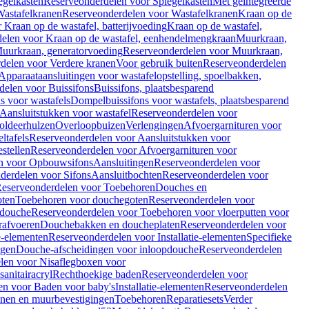
egelkasten
Reserveonderdelen voor Spiegelkasten
Met geïntegreerde
astafelkranen
Reserveonderdelen voor Wastafelkranen
Kraan op de
Kraan op de wastafel, batterijvoeding
Kraan op de wastafel,
elen voor Kraan op de wastafel, eenhendelmengkraan
Muurkraan,
uurkraan, generatorvoeding
Reserveonderdelen voor Muurkraan,
delen voor Verdere kranen
Voor gebruik buiten
Reserveonderdelen
Apparaataansluitingen voor wastafelopstelling, spoelbakken,
delen voor Buissifons
Buissifons, plaatsbesparend
s voor wastafels
Dompelbuissifons voor wastafels, plaatsbesparend
Aansluitstukken voor wastafel
Reserveonderdelen voor
oldeerhulzen
Overloopbuizen
Verlengingen
Afvoergarnituren voor
ltafels
Reserveonderdelen voor Aansluitstukken voor
stellen
Reserveonderdelen voor Afvoergarnituren voor
n voor Opbouwsifons
Aansluitingen
Reserveonderdelen voor
derdelen voor Sifons
Aansluitbochten
Reserveonderdelen voor
eserveonderdelen voor Toebehoren
Douches en
oten
Toebehoren voor douchegoten
Reserveonderdelen voor
 douche
Reserveonderdelen voor Toebehoren voor vloerputten voor
rafvoeren
Douchebakken en doucheplaten
Reserveonderdelen voor
ie-elementen
Reserveonderdelen voor Installatie-elementen
Specifieke
ngen
Douche-afscheidingen voor inloopdouche
Reserveonderdelen
len voor Nisaflegboxen voor
anitairacryl
Rechthoekige baden
Reserveonderdelen voor
en voor Baden voor baby's
Installatie-elementen
Reserveonderdelen
unen en muurbevestigingen
Toebehoren
Reparatiesets
Verder