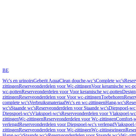
BE
Wc's en urinoirs
Geberit AquaClean douche-wc’s
Complete wc's
Reser
zittingen
Reserveonderdelen voor Wc-zittingen
Voor keramische wc-po
wc-potten
Reserveonderdelen voor Voor keramische wc-potten
Design
zittingen
Reserveonderdelen voor Voor wc-zittingen
Toebehoren
Reser
complete wc's
Verbruiksmateriaal
Wc's en wc-zittingen
Hang-wc's
Rese
wc's
Staande wc's
Reserveonderdelen voor Staande wc's
Diepspoel-wc’
Diepspoel-wc's
Vlakspoel-wc's
Reserveonderdelen voor Vlakspoel-wc
zittingen
Wc-zittingen
Reserveonderdelen voor Wc-zittingen
Comfort-w
verlengd
Reserveonderdelen voor Diepspoel-wc's verlengd
Vlakspoel-
zittingen
Reserveonderdelen voor Wc-zittingen
Wc-zittingsringen
Reser
Hang-wc's
Staande wc's
Reserveonderdelen voor Staande wc's
Wc-zitt