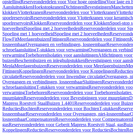
opstelling
Reserveonderdelen voor Voor hoge opstelling
Voor lage en h
Aansluitstukken
Hoekstopkranen
Dichtingen
Bevestigingen
Manchetten
klokken
Vlotterkranen
Reserveonderdelen voor Vlotterkranen
Vlotterk
spoelreservoirs
Reserveonderdelen voor Vlotterkranen voor keramische
spoelreservoirs
Klokken
Reserveonderdelen voor Klokken
Spoel-stop 
hoeveelheid
Spoeling met 2 hoeveelheden
Reserveonderdelen voor Sp
Spoeling met 1 hoeveelheid
Spoeling met 2 hoeveelheden
Reserveonde
FlowFit
Meerlagenbuizen
Fittingen
Reserveonderdelen voor Fittingen
K
losneembaar
Overgangen en verbindingen, losneembaar
Reserveonderd
schroefaansluiting
T-stukken voor verwarming
Overgangen en verbind
verwarming
Toebehoren
Isolaties voor aansluitingen
Afdichtingen voor 
buizen
Beschermbuizen en inleghulpstukken
Bevestigingen voor aansl
Mepla
Meerlagenbuizen
Reserveonderdelen voor Meerlagenbuizen
Mee
Fittingen
Koppelingen
Reserveonderdelen voor Koppelingen
Reducties
circulatie
Reserveonderdelen voor Inwendige circulatie
Overgangen, ni
Overgangen en verbindingen, losneembaar
Sluitingen
Reserveonderdel
schroefaansluiting
T-stukken voor verwarming
Reserveonderdelen voo
verwarming
Toebehoren
Reserveonderdelen voor Toebehoren
Isolatie
muurplaten
Reserveonderdelen voor Bevestigingen voor muurplaten
D
Mapress Roestvrij Staal
Buizen 1.4401
Reserveonderdelen voor Buize
Reducties
Bochten
Reserveonderdelen voor Bochten
T-stukken
Reserve
losneembaar
Reserveonderdelen voor Overgangen, niet-losneembaar
O
losneembaar
Compensatoren
Reserveonderdelen voor Compensatoren
gas
Reserveonderdelen voor Geberit Mapress Roestvrij Staal, gas
Buiz
Koppelingen
Reducties
Reserveonderdelen voor Reducties
Bochten
Res