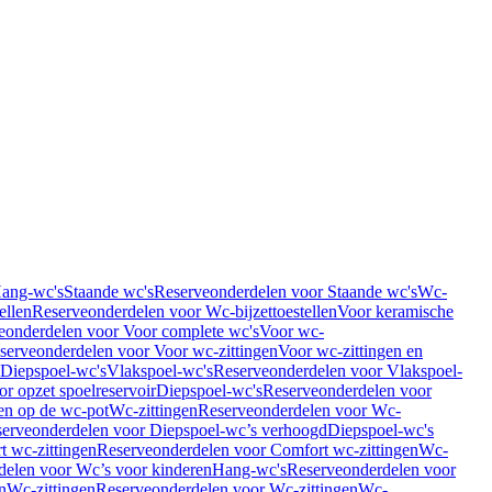
Hang-wc's
Staande wc's
Reserveonderdelen voor Staande wc's
Wc-
ellen
Reserveonderdelen voor Wc-bijzettoestellen
Voor keramische
eonderdelen voor Voor complete wc's
Voor wc-
serveonderdelen voor Voor wc-zittingen
Voor wc-zittingen en
 Diepspoel-wc's
Vlakspoel-wc's
Reserveonderdelen voor Vlakspoel-
r opzet spoelreservoir
Diepspoel-wc's
Reserveonderdelen voor
en op de wc-pot
Wc-zittingen
Reserveonderdelen voor Wc-
erveonderdelen voor Diepspoel-wc’s verhoogd
Diepspoel-wc's
t wc-zittingen
Reserveonderdelen voor Comfort wc-zittingen
Wc-
delen voor Wc’s voor kinderen
Hang-wc's
Reserveonderdelen voor
n
Wc-zittingen
Reserveonderdelen voor Wc-zittingen
Wc-