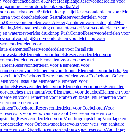
en voor douchebakken d52
Met afdekplaatje
Reserveonderdelen voor
ergarnituren voor douchebakken, d62
Met
voor douchebakken, d90
Met afdekplaatje
Reserveonderdelen voor Met
ituren voor douchebakken Sestra
Reserveonderdelen voor
d52
Reserveonderdelen voor Afvoergarnituren voor baden, d52
Met
diening
Met draaibediening en watertoevoer
Reserveonderdelen voor
g en watertoevoer
Met drukknop PushControl
Reserveonderdelen voor
p voor afvoerplug
Reserveonderdelen voor Met stop voor
serveonderdelen voor
llatie-elementen
Reserveonderdelen voor Installatie-
or wastafels
Elementen voor bidets
Reserveonderdelen voor
erveonderdelen voor Elementen voor douches met
wanden
Reserveonderdelen voor Elementen voor
eonderdelen voor Elementen voor kranen
Elementen voor het dragen
spoeltafels
Toebehoren
Reserveonderdelen voor Toebehoren
Geberit
len voor Installatie-elementen
Elementen voor
r bidets
Reserveonderdelen voor Elementen voor bidets
Elementen
oor douches met muurafvoer
Elementen voor douches
Elementen voor
derdelen voor Elementen voor kranen en toestellen
Elementen voor
serveonderdelen voor
atingen
Toebehoren
Reserveonderdelen voor Toebehoren
Voor
reservoirs voor wc's, van kunststof
Reserveonderdelen voor
pstelling
Reserveonderdelen voor Voor hoge opstelling
Voor lage en
eonderdelen voor Opbouwspoelreservoirs voor wc's, van sanitaire
derdelen voor Spoelbuizen voor opbouwspoelreservoirs
Voor hoge