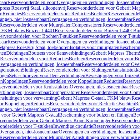
baar
Reserveonderdelen voor Overgangen en verbindingen, losneembaa
ress Roestvrij Staal, siliconenvrij
Reserveonderdelen voor Geberit Mapre
en
Reducties
Reserveonderdelen voor Reducties
Bochten
Reserveonderde
angen, niet-losneembaar
Overgangen en verbindingen, losneembaar
Res
Reserveonderdelen voor Muurplaten
Compensatoren
Reserveonderdele
al, FKM blauw
Buizen 1.4401
Reserveonderdelen voor Buizen 1.4401
Bui
erveonderdelen voor Bochten
T-stukken
Reserveonderdelen voor T-stu
baar
Reserveonderdelen voor Overgangen en verbindingen, losneembaa
apress Roestvrij Staal, toebehoren
Isolaties voor muurplaten
Beschermin
ten
Dichtingen
Boutsets voor flensverbindingen
Geberit Mapress Therm
Reserveonderdelen voor Reducties
Bochten
Reserveonderdelen voor B
vergangen en verbindingen, losneembaar
Reserveonderdelen voor Over
pensatoren
Sluitingen
Reserveonderdelen voor Sluitingen
Aansluitstukk
ingen
Sets schroeven voor flensverbindingen
Bevestigingen voor buizen
en
Koppelingen
Reserveonderdelen voor Koppelingen
Reducties
Reserveo
serveonderdelen voor Kruisstukken
Overgangen, niet-losneembaar
Rese
rbindingen, losneembaar
Compensatoren
Reserveonderdelen voor Com
nsluitingen voor verwarming
Geberit Mapress C-staal, FKM blauw
Res
or Koppelingen
Reducties
Reserveonderdelen voor Reducties
Bochten
Re
angen, niet-losneembaar
Overgangen en verbindingen, losneembaar
Res
voor Geberit Mapress C-staal
Bescherming voor buizen en fittingen
Bev
rveonderdelen voor Geberit Mapress Koper
Koppelingen
Reserveonder
onderdelen voor T-stukken
Inwendige circulatie
Reserveonderdelen voor
Overgangen, niet-losneembaar
Overgangen en verbindingen, losneemba
Reserveonderdelen voor Muurplaten
Aansluitingen voor verwarming
Re