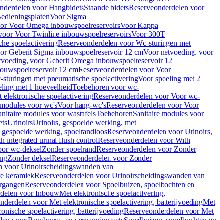
nderdelen voor Hangbidets
Staande bidets
Reserveonderdelen voor
edieningsplaten
Voor Sigma
or Voor Omega inbouwspoelreservoirs
Voor Kappa
voor Voor Twinline inbouwspoelreservoirs
Voor 300T
che spoelactivering
Reserveonderdelen voor Wc-sturingen met
or Geberit Sigma inbouwspoelreservoir 12 cm
Voor netvoeding, voor
tvoeding, voor Geberit Omega inbouwspoelreservoir 12
bouwspoelreservoir 12 cm
Reserveonderdelen voor Voor
sturingen met pneumatische spoelactivering
Voor spoeling met 2
ling met 1 hoeveelheid
Toebehoren voor wc-
 elektronische spoelactivering
Reserveonderdelen voor Voor wc-
 modules voor wc's
Voor hang-wc's
Reserveonderdelen voor Voor
anitaire modules voor wastafels
Toebehoren
Sanitaire modules voor
ets
Urinoirs
Urinoirs, gespoelde werking, met
, gespoelde werking, spoelrandloos
Reserveonderdelen voor Urinoirs,
h integrated urinal flush control
Reserveonderdelen voor With
oor wc-deksel
Zonder spoelrand
Reserveonderdelen voor Zonder
ing
Zonder deksel
Reserveonderdelen voor Zonder
n voor Urinoirscheidingswanden van
re keramiek
Reserveonderdelen voor Urinoirscheidingswanden van
ergangen
Reserveonderdelen voor Spoelbuizen, spoelbochten en
delen voor Inbouw
Met elektronische spoelactivering,
nderdelen voor Met elektronische spoelactivering, batterijvoeding
Met
ronische spoelactivering, batterijvoeding
Reserveonderdelen voor Met
len voor Ruwbouw- en vervangingssets
Spoelbuizen, spoelbochten en