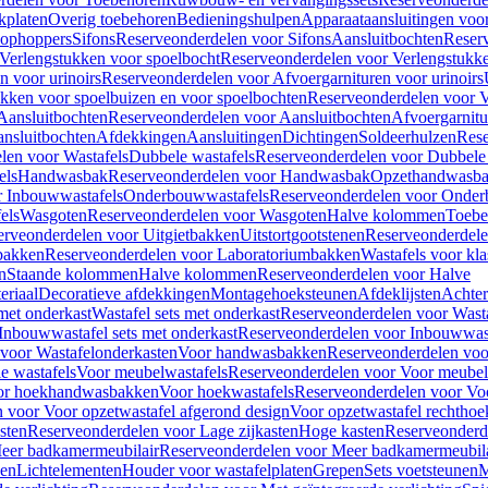
kplaten
Overig toebehoren
Bedieningshulpen
Apparaataansluitingen voor 
lophoppers
Sifons
Reserveonderdelen voor Sifons
Aansluitbochten
Reser
Verlengstukken voor spoelbocht
Reserveonderdelen voor Verlengstukke
n voor urinoirs
Reserveonderdelen voor Afvoergarnituren voor urinoirs
ukken voor spoelbuizen en voor spoelbochten
Reserveonderdelen voor V
Aansluitbochten
Reserveonderdelen voor Aansluitbochten
Afvoergarnitu
nsluitbochten
Afdekkingen
Aansluitingen
Dichtingen
Soldeerhulzen
Rese
len voor Wastafels
Dubbele wastafels
Reserveonderdelen voor Dubbele 
els
Handwasbak
Reserveonderdelen voor Handwasbak
Opzethandwasb
r Inbouwwastafels
Onderbouwwastafels
Reserveonderdelen voor Onder
els
Wasgoten
Reserveonderdelen voor Wasgoten
Halve kolommen
Toebe
erveonderdelen voor Uitgietbakken
Uitstortgootstenen
Reserveonderdele
bakken
Reserveonderdelen voor Laboratoriumbakken
Wastafels voor kla
n
Staande kolommen
Halve kolommen
Reserveonderdelen voor Halve
eriaal
Decoratieve afdekkingen
Montagehoeksteunen
Afdeklijsten
Achte
met onderkast
Wastafel sets met onderkast
Reserveonderdelen voor Wasta
Inbouwwastafel sets met onderkast
Reserveonderdelen voor Inbouwwast
voor Wastafelonderkasten
Voor handwasbakken
Reserveonderdelen vo
e wastafels
Voor meubelwastafels
Reserveonderdelen voor Voor meubel
oor hoekhandwasbakken
Voor hoekwastafels
Reserveonderdelen voor Vo
 voor Voor opzetwastafel afgerond design
Voor opzetwastafel rechthoe
sten
Reserveonderdelen voor Lage zijkasten
Hoge kasten
Reserveonderd
eer badkamermeubilair
Reserveonderdelen voor Meer badkamermeubila
ken
Lichtelementen
Houder voor wastafelplaten
Grepen
Sets voetsteunen
M