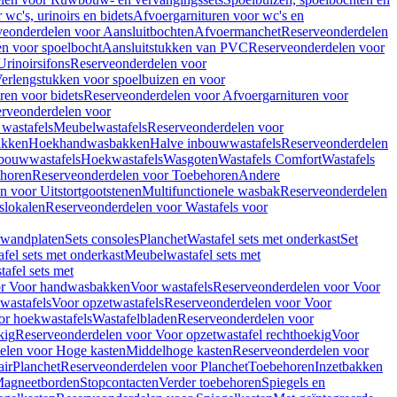
wc's, urinoirs en bidets
Afvoergarnituren voor wc's en
veonderdelen voor Aansluitbochten
Afvoermanchet
Reserveonderdelen
n voor spoelbocht
Aansluitstukken van PVC
Reserveonderdelen voor
Urinoirsifons
Reserveonderdelen voor
erlengstukken voor spoelbuizen en voor
ren voor bidets
Reserveonderdelen voor Afvoergarnituren voor
rveonderdelen voor
wastafels
Meubelwastafels
Reserveonderdelen voor
akken
Hoekhandwasbakken
Halve inbouwwastafels
Reserveonderdelen
bouwwastafels
Hoekwastafels
Wasgoten
Wastafels Comfort
Wastafels
horen
Reserveonderdelen voor Toebehoren
Andere
n voor Uitstortgootstenen
Multifunctionele wasbak
Reserveonderdelen
slokalen
Reserveonderdelen voor Wastafels voor
rwandplaten
Sets consoles
Planchet
Wastafel sets met onderkast
Set
fel sets met onderkast
Meubelwastafel sets met
afel sets met
or Voor handwasbakken
Voor wastafels
Reserveonderdelen voor Voor
wastafels
Voor opzetwastafels
Reserveonderdelen voor Voor
or hoekwastafels
Wastafelbladen
Reserveonderdelen voor
kig
Reserveonderdelen voor Voor opzetwastafel rechthoekig
Voor
elen voor Hoge kasten
Middelhoge kasten
Reserveonderdelen voor
ir
Planchet
Reserveonderdelen voor Planchet
Toebehoren
Inzetbakken
agneetborden
Stopcontacten
Verder toebehoren
Spiegels en