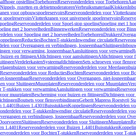
alfhoge opstelling
Toebehoren
Reserveonderdelen voor Toebehoren
Aan
Nippels, rozetten en debietmoderatoren
Verbruiksmateriaal
Klokken
Inbo
ranen voor opbouwspoelreservoirs
Reserveonderdelen voor Vlotterkran
 spoelreservoirs
Vlotterkranen voor universeele spoelreservoirs
Reserve
spoeling
Reserveonderdelen voor Spoel-stop spoeling
Spoeling met 1 ho
oeling met 2 hoeveelheden
Binnenwerken
Reserveonderdelen voor Bin
rdelen voor Spoeling met 2 hoeveelheden
Toebehoren
Drukkers
Overga
oppelingen
Reducties
Bochten
T-stukken
Inwendige circulatie
Reserveond
elen voor Overgangen en verbindingen, losneembaar
Sluitingen
Inbou
ingen voor verwarming, losneembaar
Aansluitingen voor verwarming
R
buizen en fittingen
Afdichtingen voor aansluitingen
Afdichtingen voor f
uitingen
Verdelerkasten
Systeemafdichtingen
Sets schroeven voor flensv
rlagenbuizen voor verwarming
Reserveonderdelen voor Meerlagenbui
Reserveonderdelen voor Reducties
Bochten
Reserveonderdelen voor B
et-losneembaar
Reserveonderdelen voor Overgangen, niet-losneembaar
en voor Sluitingen
Muurplaten
Reserveonderdelen voor Muurplaten
Verd
r T-stukken voor verwarming
Aansluitingen voor verwarming
Reserveon
s voor muurplaten
Bescherming voor buizen en fittingen
Dichtingen voor
ichtingen
Boutsets voor flensverbindingen
Geberit Mapress Roestvrij St
n 1.4401
Buizen 1.4301
Buisstukken
Koppelingen
Reserveonderdelen vo
onderdelen voor T-stukken
Inwendige circulatie
Reserveonderdelen voor
vergangen en verbindingen, losneembaar
Reserveonderdelen voor Over
Doorvoeren
Sluitingen
Reserveonderdelen voor Sluitingen
Muurplaten
Re
en 1.4401
Reserveonderdelen voor Buizen 1.4401
Buisstukken
Koppeli
erveonderdelen voor Bochten
T-stukken
Reserveonderdelen voor T-stu