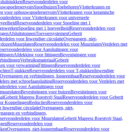
sluitstukken
Reserveonderdelen voor
uwspoelreservoirs
Spoelbuizen
Toebehoren
Vlotterkranen en
en voor opbouwspoelreservoirs
Vlotterkranen voor keramische
onderdelen voor Vlotterkranen voor universeele
eveelheid
Reserveonderdelen voor Spoeling met 1
nenwerken
Spoeling met 1 hoeveelheid
Reserveonderdelen voor
ngen
Afsluitstoppen
Toevoersystemen
Geberit
erdelen voor Inwendige circulatie
Overgangen, niet-
wdozen
Muurplaten
Reserveonderdelen voor Muurplaten
Verdelers met
eserveonderdelen voor Aansluitingen voor
ittingen
Afdekking voor fittingen
Bevestigingen voor
erbindingen
Verbruiksmateriaal
Geberit
zen voor verwarming
Fittingen
Reserveonderdelen voor
ochten
T-stukken
Reserveonderdelen voor T-stukken
Inwendige
Overgangen en verbindingen, losneembaar
Reserveonderdelen voor
elers met schroefaansluiting
Reserveonderdelen voor Verdelers met
derdelen voor Aansluitingen voor
 muurplaten
Bevestigingen voor buizen
Bevestigingen voor
aal
Geberit Mapress Roestvrij Staal
Reserveonderdelen voor Geberit
or Koppelingen
Reducties
Reserveonderdelen voor
 Inwendige circulatie
Overgangen, niet-
gangen en verbindingen,
serveonderdelen voor Muurplaten
Geberit Mapress Roestvrij Staal,
ngen
Reserveonderdelen voor
kken
Overgangen, niet-losneembaar
Reserveonderdelen voor