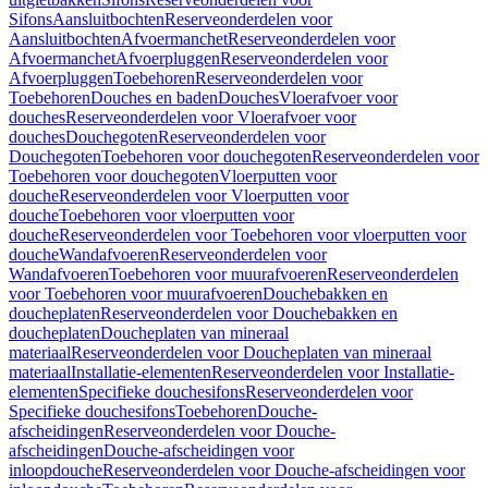
Sifons
Aansluitbochten
Reserveonderdelen voor
Aansluitbochten
Afvoermanchet
Reserveonderdelen voor
Afvoermanchet
Afvoerpluggen
Reserveonderdelen voor
Afvoerpluggen
Toebehoren
Reserveonderdelen voor
Toebehoren
Douches en baden
Douches
Vloerafvoer voor
douches
Reserveonderdelen voor Vloerafvoer voor
douches
Douchegoten
Reserveonderdelen voor
Douchegoten
Toebehoren voor douchegoten
Reserveonderdelen voor
Toebehoren voor douchegoten
Vloerputten voor
douche
Reserveonderdelen voor Vloerputten voor
douche
Toebehoren voor vloerputten voor
douche
Reserveonderdelen voor Toebehoren voor vloerputten voor
douche
Wandafvoeren
Reserveonderdelen voor
Wandafvoeren
Toebehoren voor muurafvoeren
Reserveonderdelen
voor Toebehoren voor muurafvoeren
Douchebakken en
doucheplaten
Reserveonderdelen voor Douchebakken en
doucheplaten
Doucheplaten van mineraal
materiaal
Reserveonderdelen voor Doucheplaten van mineraal
materiaal
Installatie-elementen
Reserveonderdelen voor Installatie-
elementen
Specifieke douchesifons
Reserveonderdelen voor
Specifieke douchesifons
Toebehoren
Douche-
afscheidingen
Reserveonderdelen voor Douche-
afscheidingen
Douche-afscheidingen voor
inloopdouche
Reserveonderdelen voor Douche-afscheidingen voor