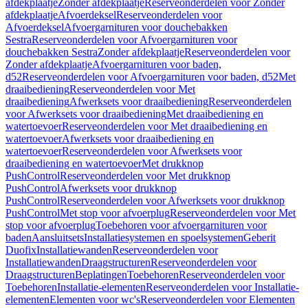
afdekplaatje
Zonder afdekplaatje
Reserveonderdelen voor Zonder
afdekplaatje
Afvoerdeksel
Reserveonderdelen voor
Afvoerdeksel
Afvoergarnituren voor douchebakken
Sestra
Reserveonderdelen voor Afvoergarnituren voor
douchebakken Sestra
Zonder afdekplaatje
Reserveonderdelen voor
Zonder afdekplaatje
Afvoergarnituren voor baden,
d52
Reserveonderdelen voor Afvoergarnituren voor baden, d52
Met
draaibediening
Reserveonderdelen voor Met
draaibediening
Afwerksets voor draaibediening
Reserveonderdelen
voor Afwerksets voor draaibediening
Met draaibediening en
watertoevoer
Reserveonderdelen voor Met draaibediening en
watertoevoer
Afwerksets voor draaibediening en
watertoevoer
Reserveonderdelen voor Afwerksets voor
draaibediening en watertoevoer
Met drukknop
PushControl
Reserveonderdelen voor Met drukknop
PushControl
Afwerksets voor drukknop
PushControl
Reserveonderdelen voor Afwerksets voor drukknop
PushControl
Met stop voor afvoerplug
Reserveonderdelen voor Met
stop voor afvoerplug
Toebehoren voor afvoergarnituren voor
baden
Aansluitsets
Installatiesystemen en spoelsystemen
Geberit
Duofix
Installatiewanden
Reserveonderdelen voor
Installatiewanden
Draagstructuren
Reserveonderdelen voor
Draagstructuren
Beplatingen
Toebehoren
Reserveonderdelen voor
Toebehoren
Installatie-elementen
Reserveonderdelen voor Installatie-
elementen
Elementen voor wc's
Reserveonderdelen voor Elementen