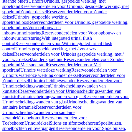
staande bidets
Urinoirs
Urinoirs, gespoelde werking, met
spoelrand
Reserveonderdelen voor Urinoirs, gespoelde werking, met
spoelrand
Zonder deksel
Reserveonderdelen voor Zonder
deksel
Urinoirs, gespoelde werking,
spoelrandloos
Reserveonderdelen voor Urinoirs, gespoelde werking,
spoelrandloos
Voor opbouw- en
inbouwurinoirsturing
Reserveonderdelen voor Voor opbouw- en
inbouwurinoirsturing
With integrated urinal flush
control
Reserveonderdelen voor With integrated urinal flush
control
Urinoirs gespoelde werking, met / voor wc-
deksel
Reserveonderdelen voor Urinoirs gespoelde werking, met /
voor wc-deksel
Zonder spoelrand
Reserveonderdelen voor Zonder
spoelrand
Met spoelrand
Reserveonderdelen voor Met
spoelrand
Urinoirs waterloze werking
Reserveonderdelen voor
Urinoirs waterloze werking
Zonder deksel
Reserveonderdelen voor
Zonder deksel
Urinoirscheidingswanden
Reserveonderdelen voor
Urinoirscheidingswanden
Urinoirscheidingswanden van
kunststof
Reserveonderdelen voor Urinoirscheidingswanden van
kunststof
Urinoirscheidingswanden van glas
Reserveonderdelen voor
Urinoirscheidingswanden van glas
Urinoirscheidingswanden van
sanitaire keramiek
Reserveonderdelen voor
Urinoirscheidingswanden van sanitaire
keramiek
Toebehoren
Reserveonderdelen voor
Toebehoren
Urinoirdeksel
Sifons en sifontoebehoren
Spoelbuizen,
spoelbochten en overgangen
Reserveonderdelen voor Spoelbuizen,