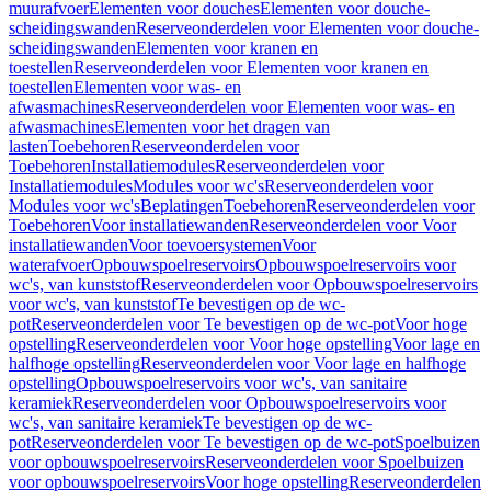
muurafvoer
Elementen voor douches
Elementen voor douche-
scheidingswanden
Reserveonderdelen voor Elementen voor douche-
scheidingswanden
Elementen voor kranen en
toestellen
Reserveonderdelen voor Elementen voor kranen en
toestellen
Elementen voor was- en
afwasmachines
Reserveonderdelen voor Elementen voor was- en
afwasmachines
Elementen voor het dragen van
lasten
Toebehoren
Reserveonderdelen voor
Toebehoren
Installatiemodules
Reserveonderdelen voor
Installatiemodules
Modules voor wc's
Reserveonderdelen voor
Modules voor wc's
Beplatingen
Toebehoren
Reserveonderdelen voor
Toebehoren
Voor installatiewanden
Reserveonderdelen voor Voor
installatiewanden
Voor toevoersystemen
Voor
waterafvoer
Opbouwspoelreservoirs
Opbouwspoelreservoirs voor
wc's, van kunststof
Reserveonderdelen voor Opbouwspoelreservoirs
voor wc's, van kunststof
Te bevestigen op de wc-
pot
Reserveonderdelen voor Te bevestigen op de wc-pot
Voor hoge
opstelling
Reserveonderdelen voor Voor hoge opstelling
Voor lage en
halfhoge opstelling
Reserveonderdelen voor Voor lage en halfhoge
opstelling
Opbouwspoelreservoirs voor wc's, van sanitaire
keramiek
Reserveonderdelen voor Opbouwspoelreservoirs voor
wc's, van sanitaire keramiek
Te bevestigen op de wc-
pot
Reserveonderdelen voor Te bevestigen op de wc-pot
Spoelbuizen
voor opbouwspoelreservoirs
Reserveonderdelen voor Spoelbuizen
voor opbouwspoelreservoirs
Voor hoge opstelling
Reserveonderdelen