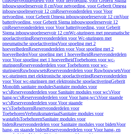
cm
Reserveonderdelen voor Voor netvoeding, voor Geberit Sigma
inbouwspoelreservoir 8 cm
Voor netvoeding, voor Geberit Omega
inbouwspoelreservoir 12 cm
Reserveonderdelen voor Voor
netvoeding, voor Geberit Omega inbouwspoelreservoir 12 cm
Voor
batterijvoeding, voor Geberit Sigma inbouwspoelreservoir 12
cm
Reserveonderdelen voor Voor batterijvoeding, voor Geberit
Sigma inbouwspoelreservoir 12 cm
Wc-sturingen met pneumatische
spoelactivering
Reserveonderdelen voor Wc-sturingen met
pneumatische spoelactivering
Voor spoeling met 2
hoeveelheden
Reserveonderdelen voor Voor spoeling met 2
hoeveelheden
Voor spoeling met 1 hoeveelheid
Reserveonderdelen
voor Voor spoeling met 1 hoeveelheid
Toebehoren voor wc-
sturingen
Reserveonderdelen voor Toebehoren voor wc-
sturingen
Ruwbouwsets
Reserveonderdelen voor Ruwbouwsets
Voor
wc-sturingen met elektronische spoelactivering
Reserveonderdelen
voor Voor wc-sturingen met elektronische spoelactivering
Geberit
Monolith sanitaire modules
Sanitaire modules voor
wc's
Reserveonderdelen voor Sanitaire modules voor wc's
Voor
hang-wc's
Reserveonderdelen voor Voor hang-wc's
Voor staande
wc's
Reserveonderdelen voor Voor staande
wc's
Toebehoren
Reserveonderdelen voor
Toebehoren
Verbruiksmateriaal
Sanitaire modules voor
wastafels
Toebehoren
Sanitaire modules voor
bidets
Reserveonderdelen voor Sanitaire modules voor bidets
Voor
hang- en staande bidets
Reserveonderdelen voor Voor hang- en