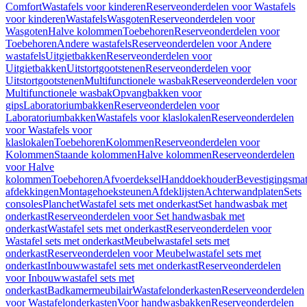
Comfort
Wastafels voor kinderen
Reserveonderdelen voor Wastafels
voor kinderen
Wastafels
Wasgoten
Reserveonderdelen voor
Wasgoten
Halve kolommen
Toebehoren
Reserveonderdelen voor
Toebehoren
Andere wastafels
Reserveonderdelen voor Andere
wastafels
Uitgietbakken
Reserveonderdelen voor
Uitgietbakken
Uitstortgootstenen
Reserveonderdelen voor
Uitstortgootstenen
Multifunctionele wasbak
Reserveonderdelen voor
Multifunctionele wasbak
Opvangbakken voor
gips
Laboratoriumbakken
Reserveonderdelen voor
Laboratoriumbakken
Wastafels voor klaslokalen
Reserveonderdelen
voor Wastafels voor
klaslokalen
Toebehoren
Kolommen
Reserveonderdelen voor
Kolommen
Staande kolommen
Halve kolommen
Reserveonderdelen
voor Halve
kolommen
Toebehoren
Afvoerdeksel
Handdoekhouder
Bevestigingsmat
afdekkingen
Montagehoeksteunen
Afdeklijsten
Achterwandplaten
Sets
consoles
Planchet
Wastafel sets met onderkast
Set handwasbak met
onderkast
Reserveonderdelen voor Set handwasbak met
onderkast
Wastafel sets met onderkast
Reserveonderdelen voor
Wastafel sets met onderkast
Meubelwastafel sets met
onderkast
Reserveonderdelen voor Meubelwastafel sets met
onderkast
Inbouwwastafel sets met onderkast
Reserveonderdelen
voor Inbouwwastafel sets met
onderkast
Badkamermeubilair
Wastafelonderkasten
Reserveonderdelen
voor Wastafelonderkasten
Voor handwasbakken
Reserveonderdelen