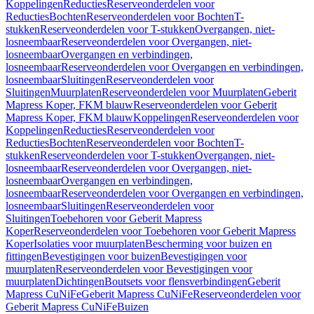
Koppelingen
Reducties
Reserveonderdelen voor
Reducties
Bochten
Reserveonderdelen voor Bochten
T-
stukken
Reserveonderdelen voor T-stukken
Overgangen, niet-
losneembaar
Reserveonderdelen voor Overgangen, niet-
losneembaar
Overgangen en verbindingen,
losneembaar
Reserveonderdelen voor Overgangen en verbindingen,
losneembaar
Sluitingen
Reserveonderdelen voor
Sluitingen
Muurplaten
Reserveonderdelen voor Muurplaten
Geberit
Mapress Koper, FKM blauw
Reserveonderdelen voor Geberit
Mapress Koper, FKM blauw
Koppelingen
Reserveonderdelen voor
Koppelingen
Reducties
Reserveonderdelen voor
Reducties
Bochten
Reserveonderdelen voor Bochten
T-
stukken
Reserveonderdelen voor T-stukken
Overgangen, niet-
losneembaar
Reserveonderdelen voor Overgangen, niet-
losneembaar
Overgangen en verbindingen,
losneembaar
Reserveonderdelen voor Overgangen en verbindingen,
losneembaar
Sluitingen
Reserveonderdelen voor
Sluitingen
Toebehoren voor Geberit Mapress
Koper
Reserveonderdelen voor Toebehoren voor Geberit Mapress
Koper
Isolaties voor muurplaten
Bescherming voor buizen en
fittingen
Bevestigingen voor buizen
Bevestigingen voor
muurplaten
Reserveonderdelen voor Bevestigingen voor
muurplaten
Dichtingen
Boutsets voor flensverbindingen
Geberit
Mapress CuNiFe
Geberit Mapress CuNiFe
Reserveonderdelen voor
Geberit Mapress CuNiFe
Buizen