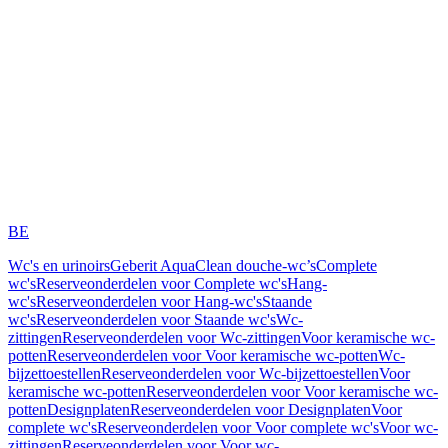
BE
Wc's en urinoirs
Geberit AquaClean douche-wc’s
Complete
wc's
Reserveonderdelen voor Complete wc's
Hang-
wc's
Reserveonderdelen voor Hang-wc's
Staande
wc's
Reserveonderdelen voor Staande wc's
Wc-
zittingen
Reserveonderdelen voor Wc-zittingen
Voor keramische wc-
potten
Reserveonderdelen voor Voor keramische wc-potten
Wc-
bijzettoestellen
Reserveonderdelen voor Wc-bijzettoestellen
Voor
keramische wc-potten
Reserveonderdelen voor Voor keramische wc-
potten
Designplaten
Reserveonderdelen voor Designplaten
Voor
complete wc's
Reserveonderdelen voor Voor complete wc's
Voor wc-
zittingen
Reserveonderdelen voor Voor wc-