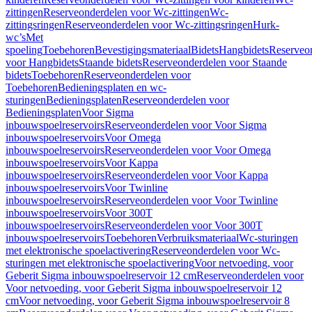
zittingen
Reserveonderdelen voor Wc-zittingen
Wc-
zittingsringen
Reserveonderdelen voor Wc-zittingsringen
Hurk-
wc’s
Met
spoeling
Toebehoren
Bevestigingsmateriaal
Bidets
Hangbidets
Reserveo
voor Hangbidets
Staande bidets
Reserveonderdelen voor Staande
bidets
Toebehoren
Reserveonderdelen voor
Toebehoren
Bedieningsplaten en wc-
sturingen
Bedieningsplaten
Reserveonderdelen voor
Bedieningsplaten
Voor Sigma
inbouwspoelreservoirs
Reserveonderdelen voor Voor Sigma
inbouwspoelreservoirs
Voor Omega
inbouwspoelreservoirs
Reserveonderdelen voor Voor Omega
inbouwspoelreservoirs
Voor Kappa
inbouwspoelreservoirs
Reserveonderdelen voor Voor Kappa
inbouwspoelreservoirs
Voor Twinline
inbouwspoelreservoirs
Reserveonderdelen voor Voor Twinline
inbouwspoelreservoirs
Voor 300T
inbouwspoelreservoirs
Reserveonderdelen voor Voor 300T
inbouwspoelreservoirs
Toebehoren
Verbruiksmateriaal
Wc-sturingen
met elektronische spoelactivering
Reserveonderdelen voor Wc-
sturingen met elektronische spoelactivering
Voor netvoeding, voor
Geberit Sigma inbouwspoelreservoir 12 cm
Reserveonderdelen voor
Voor netvoeding, voor Geberit Sigma inbouwspoelreservoir 12
cm
Voor netvoeding, voor Geberit Sigma inbouwspoelreservoir 8