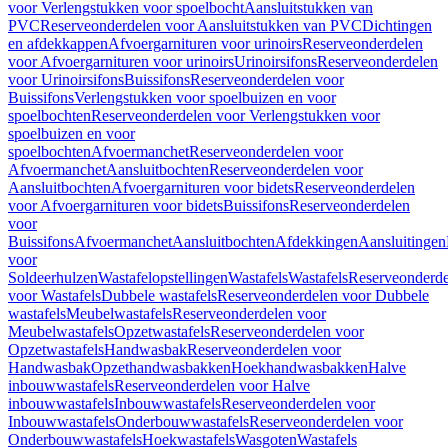
voor Verlengstukken voor spoelbocht
Aansluitstukken van
PVC
Reserveonderdelen voor Aansluitstukken van PVC
Dichtingen
en afdekkappen
Afvoergarnituren voor urinoirs
Reserveonderdelen
voor Afvoergarnituren voor urinoirs
Urinoirsifons
Reserveonderdelen
voor Urinoirsifons
Buissifons
Reserveonderdelen voor
Buissifons
Verlengstukken voor spoelbuizen en voor
spoelbochten
Reserveonderdelen voor Verlengstukken voor
spoelbuizen en voor
spoelbochten
Afvoermanchet
Reserveonderdelen voor
Afvoermanchet
Aansluitbochten
Reserveonderdelen voor
Aansluitbochten
Afvoergarnituren voor bidets
Reserveonderdelen
voor Afvoergarnituren voor bidets
Buissifons
Reserveonderdelen
voor
Buissifons
Afvoermanchet
Aansluitbochten
Afdekkingen
Aansluitingen
voor
Soldeerhulzen
Wastafelopstellingen
Wastafels
Wastafels
Reserveonderde
voor Wastafels
Dubbele wastafels
Reserveonderdelen voor Dubbele
wastafels
Meubelwastafels
Reserveonderdelen voor
Meubelwastafels
Opzetwastafels
Reserveonderdelen voor
Opzetwastafels
Handwasbak
Reserveonderdelen voor
Handwasbak
Opzethandwasbakken
Hoekhandwasbakken
Halve
inbouwwastafels
Reserveonderdelen voor Halve
inbouwwastafels
Inbouwwastafels
Reserveonderdelen voor
Inbouwwastafels
Onderbouwwastafels
Reserveonderdelen voor
Onderbouwwastafels
Hoekwastafels
Wasgoten
Wastafels