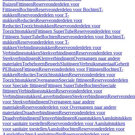
Buizen
Fittingen
Reserveonderdelen voor
Fittingen
Bochten
Reserveonderdelen voor Bochten
T-
stukken
Reserveonderdelen voor T-
stukken
Reducties
Reserveonderdelen voor
Reducties
Toezichtsstukken
Reserveonderdelen voor
Toezichtsstukken
Fittingen SuperTube
Reserveonderdelen voor
Fittingen SuperTube
Bochten
Reserveonderdelen voor Bochten
T-
stukken
Reserveonderdelen voor T-
stukken
Verbindingsstukken
Reserveonderdelen voor
Verbindingsstukken
Steekverbindingen
Reserveonderdelen voor
Steekverbindingen
Klemverbindingen
Overgangen naar andere
materialen
Toebehoren
Beugels
Sluitingen
Verbruiksmateriaal
Geberit
PE
Buizen
Fittingen
Reserveonderdelen voor Fittingen
Bochten
T-
stukken
Reducties
Toezichtsstukken
Reserveonderdelen voor
Toezichtsstukken
Overgangen
Speciale fittingen
Reserveonderdelen
voor Speciale fittingen
Fittingen SuperTube
Bochten
Speciale
fittingen
Verbindingsstukken
Reserveonderdelen voor
Verbindingsstukken
Lasverbindingen
Steekverbindingen
Reserveonder
voor Steekverbindingen
Overgangen naar andere
materialen
Reserveonderdelen voor Overgangen naar andere
materialen
Draadverbindingen
Reserveonderdelen voor
Draadverbindingen
Flensverbindingen
Kraagstukken
Aansluitstukken
voor sanitaire toestellen
Reserveonderdelen voor Aansluitstukken
voor sanitaire toestellen
Aansluitbochten
Reserveonderdelen voor
Aansluitbochten
Aansluitmoffen
Reserveonderdelen voor