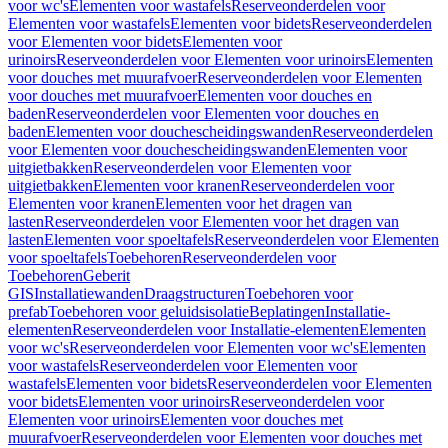
voor wc's
Elementen voor wastafels
Reserveonderdelen voor
Elementen voor wastafels
Elementen voor bidets
Reserveonderdelen
voor Elementen voor bidets
Elementen voor
urinoirs
Reserveonderdelen voor Elementen voor urinoirs
Elementen
voor douches met muurafvoer
Reserveonderdelen voor Elementen
voor douches met muurafvoer
Elementen voor douches en
baden
Reserveonderdelen voor Elementen voor douches en
baden
Elementen voor douchescheidingswanden
Reserveonderdelen
voor Elementen voor douchescheidingswanden
Elementen voor
uitgietbakken
Reserveonderdelen voor Elementen voor
uitgietbakken
Elementen voor kranen
Reserveonderdelen voor
Elementen voor kranen
Elementen voor het dragen van
lasten
Reserveonderdelen voor Elementen voor het dragen van
lasten
Elementen voor spoeltafels
Reserveonderdelen voor Elementen
voor spoeltafels
Toebehoren
Reserveonderdelen voor
Toebehoren
Geberit
GIS
Installatiewanden
Draagstructuren
Toebehoren voor
prefab
Toebehoren voor geluidsisolatie
Beplatingen
Installatie-
elementen
Reserveonderdelen voor Installatie-elementen
Elementen
voor wc's
Reserveonderdelen voor Elementen voor wc's
Elementen
voor wastafels
Reserveonderdelen voor Elementen voor
wastafels
Elementen voor bidets
Reserveonderdelen voor Elementen
voor bidets
Elementen voor urinoirs
Reserveonderdelen voor
Elementen voor urinoirs
Elementen voor douches met
muurafvoer
Reserveonderdelen voor Elementen voor douches met