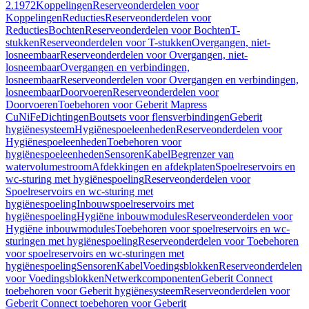
2.1972
Koppelingen
Reserveonderdelen voor
Koppelingen
Reducties
Reserveonderdelen voor
Reducties
Bochten
Reserveonderdelen voor Bochten
T-
stukken
Reserveonderdelen voor T-stukken
Overgangen, niet-
losneembaar
Reserveonderdelen voor Overgangen, niet-
losneembaar
Overgangen en verbindingen,
losneembaar
Reserveonderdelen voor Overgangen en verbindingen,
losneembaar
Doorvoeren
Reserveonderdelen voor
Doorvoeren
Toebehoren voor Geberit Mapress
CuNiFe
Dichtingen
Boutsets voor flensverbindingen
Geberit
hygiënesysteem
Hygiënespoeleenheden
Reserveonderdelen voor
Hygiënespoeleenheden
Toebehoren voor
hygiënespoeleenheden
Sensoren
Kabel
Begrenzer van
watervolumestroom
Afdekkingen en afdekplaten
Spoelreservoirs en
wc-sturing met hygiënespoeling
Reserveonderdelen voor
Spoelreservoirs en wc-sturing met
hygiënespoeling
Inbouwspoelreservoirs met
hygiënespoeling
Hygiëne inbouwmodules
Reserveonderdelen voor
Hygiëne inbouwmodules
Toebehoren voor spoelreservoirs en wc-
sturingen met hygiënespoeling
Reserveonderdelen voor Toebehoren
voor spoelreservoirs en wc-sturingen met
hygiënespoeling
Sensoren
Kabel
Voedingsblokken
Reserveonderdelen
voor Voedingsblokken
Netwerkcomponenten
Geberit Connect
toebehoren voor Geberit hygiënesysteem
Reserveonderdelen voor
Geberit Connect toebehoren voor Geberit