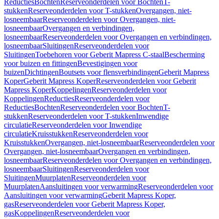
Reducties
Bochten
Reserveonderdelen voor Bochten
T-
stukken
Reserveonderdelen voor T-stukken
Overgangen, niet-
losneembaar
Reserveonderdelen voor Overgangen, niet-
losneembaar
Overgangen en verbindingen,
losneembaar
Reserveonderdelen voor Overgangen en verbindingen,
losneembaar
Sluitingen
Reserveonderdelen voor
Sluitingen
Toebehoren voor Geberit Mapress C-staal
Bescherming
voor buizen en fittingen
Bevestigingen voor
buizen
Dichtingen
Boutsets voor flensverbindingen
Geberit Mapress
Koper
Geberit Mapress Koper
Reserveonderdelen voor Geberit
Mapress Koper
Koppelingen
Reserveonderdelen voor
Koppelingen
Reducties
Reserveonderdelen voor
Reducties
Bochten
Reserveonderdelen voor Bochten
T-
stukken
Reserveonderdelen voor T-stukken
Inwendige
circulatie
Reserveonderdelen voor Inwendige
circulatie
Kruisstukken
Reserveonderdelen voor
Kruisstukken
Overgangen, niet-losneembaar
Reserveonderdelen voor
Overgangen, niet-losneembaar
Overgangen en verbindingen,
losneembaar
Reserveonderdelen voor Overgangen en verbindingen,
losneembaar
Sluitingen
Reserveonderdelen voor
Sluitingen
Muurplaten
Reserveonderdelen voor
Muurplaten
Aansluitingen voor verwarming
Reserveonderdelen voor
Aansluitingen voor verwarming
Geberit Mapress Koper,
gas
Reserveonderdelen voor Geberit Mapress Koper,
gas
Koppelingen
Reserveonderdelen voor