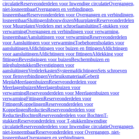
circulatie
Reserveonderdelen voor Inwendige circulatie
Overgangen,
niet-losneembaar
Overgangen en verbindingen,
losneembaar
Reserveonderdelen voor Overgangen en verbindingen,
losneembaar
Sluitingen
Inbouwdozen
Muurplaten
Reserveonderdelen
voor Muurplaten
Verdelers met schroefaansluiting
T-stukken voor
verwarming
Overgangen en verbindingen voor verwarming,
losneembaar
Aansluitingen voor verwarming
Reserveonderdelen
voor Aansluitingen voor verwarming
Toebehoren
Isolaties voor
aansluitingen
Afdichtingen voor buizen en fittingen
Afdichtingen
voor aansluitingen
Afdichtingen voor fittingen
Afdekking voor
fittingen
Bevestigingen voor buizen
Beschermbuizen en
inleghulpstukken
Bevestigingen voor
aansluitingen
Verdelerkasten
Systeemafdichtingen
Sets schroeven
voor flensverbindingen
Verbruiksmateriaal
Geberit
Mepla
Meerlagenbuizen
Reserveonderdelen voor
Meerlagenbuizen
Meerlagenbuizen voor
verwarming
Reserveonderdelen voor Meerlagenbuizen voor
verwarming
Fittingen
Reserveonderdelen voor
Fittingen
Koppelingen
Reserveonderdelen voor
Koppelingen
Reducties
Reserveonderdelen voor
Reducties
Bochten
Reserveonderdelen voor Bochten
T-
stukken
Reserveonderdelen voor T-stukken
Inwendige
circulatie
Reserveonderdelen voor Inwendige circulatie
Overgangen,
niet-losneembaar
Reserveonderdelen voor Overgangen, niet-
losneembaar
Overgangen en verbindingen,