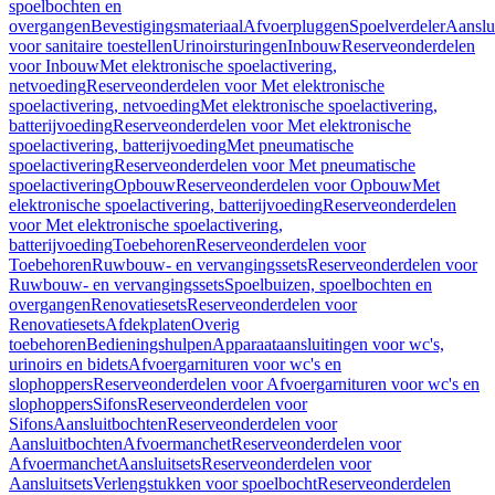
spoelbochten en
overgangen
Bevestigingsmateriaal
Afvoerpluggen
Spoelverdeler
Aanslu
voor sanitaire toestellen
Urinoirsturingen
Inbouw
Reserveonderdelen
voor Inbouw
Met elektronische spoelactivering,
netvoeding
Reserveonderdelen voor Met elektronische
spoelactivering, netvoeding
Met elektronische spoelactivering,
batterijvoeding
Reserveonderdelen voor Met elektronische
spoelactivering, batterijvoeding
Met pneumatische
spoelactivering
Reserveonderdelen voor Met pneumatische
spoelactivering
Opbouw
Reserveonderdelen voor Opbouw
Met
elektronische spoelactivering, batterijvoeding
Reserveonderdelen
voor Met elektronische spoelactivering,
batterijvoeding
Toebehoren
Reserveonderdelen voor
Toebehoren
Ruwbouw- en vervangingssets
Reserveonderdelen voor
Ruwbouw- en vervangingssets
Spoelbuizen, spoelbochten en
overgangen
Renovatiesets
Reserveonderdelen voor
Renovatiesets
Afdekplaten
Overig
toebehoren
Bedieningshulpen
Apparaataansluitingen voor wc's,
urinoirs en bidets
Afvoergarnituren voor wc's en
slophoppers
Reserveonderdelen voor Afvoergarnituren voor wc's en
slophoppers
Sifons
Reserveonderdelen voor
Sifons
Aansluitbochten
Reserveonderdelen voor
Aansluitbochten
Afvoermanchet
Reserveonderdelen voor
Afvoermanchet
Aansluitsets
Reserveonderdelen voor
Aansluitsets
Verlengstukken voor spoelbocht
Reserveonderdelen