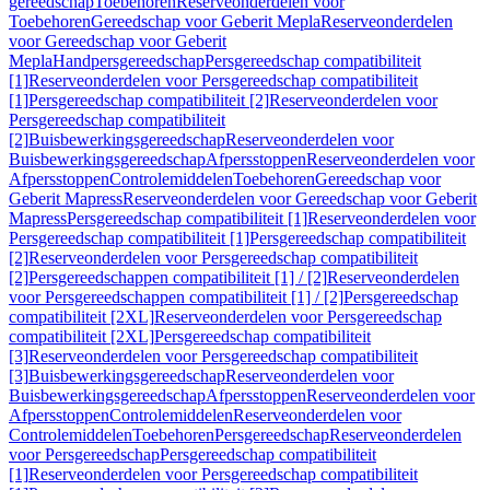
gereedschap
Toebehoren
Reserveonderdelen voor
Toebehoren
Gereedschap voor Geberit Mepla
Reserveonderdelen
voor Gereedschap voor Geberit
Mepla
Handpersgereedschap
Persgereedschap compatibiliteit
[1]
Reserveonderdelen voor Persgereedschap compatibiliteit
[1]
Persgereedschap compatibiliteit [2]
Reserveonderdelen voor
Persgereedschap compatibiliteit
[2]
Buisbewerkingsgereedschap
Reserveonderdelen voor
Buisbewerkingsgereedschap
Afpersstoppen
Reserveonderdelen voor
Afpersstoppen
Controlemiddelen
Toebehoren
Gereedschap voor
Geberit Mapress
Reserveonderdelen voor Gereedschap voor Geberit
Mapress
Persgereedschap compatibiliteit [1]
Reserveonderdelen voor
Persgereedschap compatibiliteit [1]
Persgereedschap compatibiliteit
[2]
Reserveonderdelen voor Persgereedschap compatibiliteit
[2]
Persgereedschappen compatibiliteit [1] / [2]
Reserveonderdelen
voor Persgereedschappen compatibiliteit [1] / [2]
Persgereedschap
compatibiliteit [2XL]
Reserveonderdelen voor Persgereedschap
compatibiliteit [2XL]
Persgereedschap compatibiliteit
[3]
Reserveonderdelen voor Persgereedschap compatibiliteit
[3]
Buisbewerkingsgereedschap
Reserveonderdelen voor
Buisbewerkingsgereedschap
Afpersstoppen
Reserveonderdelen voor
Afpersstoppen
Controlemiddelen
Reserveonderdelen voor
Controlemiddelen
Toebehoren
Persgereedschap
Reserveonderdelen
voor Persgereedschap
Persgereedschap compatibiliteit
[1]
Reserveonderdelen voor Persgereedschap compatibiliteit