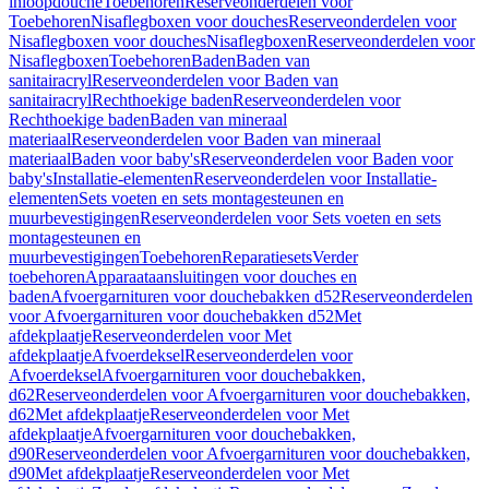
inloopdouche
Toebehoren
Reserveonderdelen voor
Toebehoren
Nisaflegboxen voor douches
Reserveonderdelen voor
Nisaflegboxen voor douches
Nisaflegboxen
Reserveonderdelen voor
Nisaflegboxen
Toebehoren
Baden
Baden van
sanitairacryl
Reserveonderdelen voor Baden van
sanitairacryl
Rechthoekige baden
Reserveonderdelen voor
Rechthoekige baden
Baden van mineraal
materiaal
Reserveonderdelen voor Baden van mineraal
materiaal
Baden voor baby's
Reserveonderdelen voor Baden voor
baby's
Installatie-elementen
Reserveonderdelen voor Installatie-
elementen
Sets voeten en sets montagesteunen en
muurbevestigingen
Reserveonderdelen voor Sets voeten en sets
montagesteunen en
muurbevestigingen
Toebehoren
Reparatiesets
Verder
toebehoren
Apparaataansluitingen voor douches en
baden
Afvoergarnituren voor douchebakken d52
Reserveonderdelen
voor Afvoergarnituren voor douchebakken d52
Met
afdekplaatje
Reserveonderdelen voor Met
afdekplaatje
Afvoerdeksel
Reserveonderdelen voor
Afvoerdeksel
Afvoergarnituren voor douchebakken,
d62
Reserveonderdelen voor Afvoergarnituren voor douchebakken,
d62
Met afdekplaatje
Reserveonderdelen voor Met
afdekplaatje
Afvoergarnituren voor douchebakken,
d90
Reserveonderdelen voor Afvoergarnituren voor douchebakken,
d90
Met afdekplaatje
Reserveonderdelen voor Met