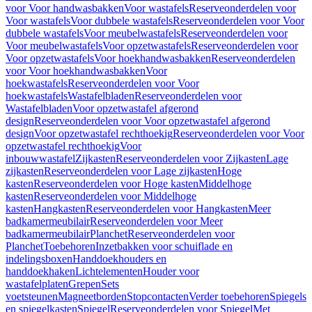
voor Voor handwasbakken
Voor wastafels
Reserveonderdelen voor
Voor wastafels
Voor dubbele wastafels
Reserveonderdelen voor Voor
dubbele wastafels
Voor meubelwastafels
Reserveonderdelen voor
Voor meubelwastafels
Voor opzetwastafels
Reserveonderdelen voor
Voor opzetwastafels
Voor hoekhandwasbakken
Reserveonderdelen
voor Voor hoekhandwasbakken
Voor
hoekwastafels
Reserveonderdelen voor Voor
hoekwastafels
Wastafelbladen
Reserveonderdelen voor
Wastafelbladen
Voor opzetwastafel afgerond
design
Reserveonderdelen voor Voor opzetwastafel afgerond
design
Voor opzetwastafel rechthoekig
Reserveonderdelen voor Voor
opzetwastafel rechthoekig
Voor
inbouwwastafel
Zijkasten
Reserveonderdelen voor Zijkasten
Lage
zijkasten
Reserveonderdelen voor Lage zijkasten
Hoge
kasten
Reserveonderdelen voor Hoge kasten
Middelhoge
kasten
Reserveonderdelen voor Middelhoge
kasten
Hangkasten
Reserveonderdelen voor Hangkasten
Meer
badkamermeubilair
Reserveonderdelen voor Meer
badkamermeubilair
Planchet
Reserveonderdelen voor
Planchet
Toebehoren
Inzetbakken voor schuiflade en
indelingsboxen
Handdoekhouders en
handdoekhaken
Lichtelementen
Houder voor
wastafelplaten
Grepen
Sets
voetsteunen
Magneetborden
Stopcontacten
Verder toebehoren
Spiegels
en spiegelkasten
Spiegel
Reserveonderdelen voor Spiegel
Met