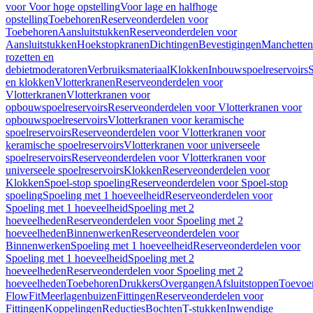
voor Voor hoge opstelling
Voor lage en halfhoge
opstelling
Toebehoren
Reserveonderdelen voor
Toebehoren
Aansluitstukken
Reserveonderdelen voor
Aansluitstukken
Hoekstopkranen
Dichtingen
Bevestigingen
Manchetten
rozetten en
debietmoderatoren
Verbruiksmateriaal
Klokken
Inbouwspoelreservoirs
en klokken
Vlotterkranen
Reserveonderdelen voor
Vlotterkranen
Vlotterkranen voor
opbouwspoelreservoirs
Reserveonderdelen voor Vlotterkranen voor
opbouwspoelreservoirs
Vlotterkranen voor keramische
spoelreservoirs
Reserveonderdelen voor Vlotterkranen voor
keramische spoelreservoirs
Vlotterkranen voor universeele
spoelreservoirs
Reserveonderdelen voor Vlotterkranen voor
universeele spoelreservoirs
Klokken
Reserveonderdelen voor
Klokken
Spoel-stop spoeling
Reserveonderdelen voor Spoel-stop
spoeling
Spoeling met 1 hoeveelheid
Reserveonderdelen voor
Spoeling met 1 hoeveelheid
Spoeling met 2
hoeveelheden
Reserveonderdelen voor Spoeling met 2
hoeveelheden
Binnenwerken
Reserveonderdelen voor
Binnenwerken
Spoeling met 1 hoeveelheid
Reserveonderdelen voor
Spoeling met 1 hoeveelheid
Spoeling met 2
hoeveelheden
Reserveonderdelen voor Spoeling met 2
hoeveelheden
Toebehoren
Drukkers
Overgangen
Afsluitstoppen
Toevoe
FlowFit
Meerlagenbuizen
Fittingen
Reserveonderdelen voor
Fittingen
Koppelingen
Reducties
Bochten
T-stukken
Inwendige