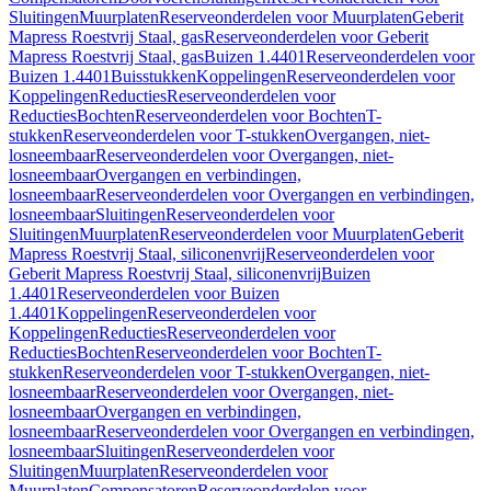
Sluitingen
Muurplaten
Reserveonderdelen voor Muurplaten
Geberit
Mapress Roestvrij Staal, gas
Reserveonderdelen voor Geberit
Mapress Roestvrij Staal, gas
Buizen 1.4401
Reserveonderdelen voor
Buizen 1.4401
Buisstukken
Koppelingen
Reserveonderdelen voor
Koppelingen
Reducties
Reserveonderdelen voor
Reducties
Bochten
Reserveonderdelen voor Bochten
T-
stukken
Reserveonderdelen voor T-stukken
Overgangen, niet-
losneembaar
Reserveonderdelen voor Overgangen, niet-
losneembaar
Overgangen en verbindingen,
losneembaar
Reserveonderdelen voor Overgangen en verbindingen,
losneembaar
Sluitingen
Reserveonderdelen voor
Sluitingen
Muurplaten
Reserveonderdelen voor Muurplaten
Geberit
Mapress Roestvrij Staal, siliconenvrij
Reserveonderdelen voor
Geberit Mapress Roestvrij Staal, siliconenvrij
Buizen
1.4401
Reserveonderdelen voor Buizen
1.4401
Koppelingen
Reserveonderdelen voor
Koppelingen
Reducties
Reserveonderdelen voor
Reducties
Bochten
Reserveonderdelen voor Bochten
T-
stukken
Reserveonderdelen voor T-stukken
Overgangen, niet-
losneembaar
Reserveonderdelen voor Overgangen, niet-
losneembaar
Overgangen en verbindingen,
losneembaar
Reserveonderdelen voor Overgangen en verbindingen,
losneembaar
Sluitingen
Reserveonderdelen voor
Sluitingen
Muurplaten
Reserveonderdelen voor
Muurplaten
Compensatoren
Reserveonderdelen voor