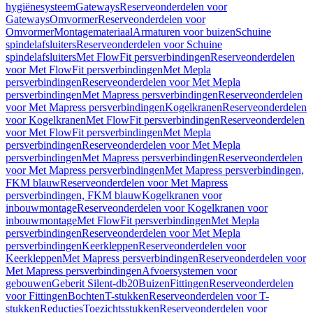
hygiënesysteem
Gateways
Reserveonderdelen voor
Gateways
Omvormer
Reserveonderdelen voor
Omvormer
Montagemateriaal
Armaturen voor buizen
Schuine
spindelafsluiters
Reserveonderdelen voor Schuine
spindelafsluiters
Met FlowFit persverbindingen
Reserveonderdelen
voor Met FlowFit persverbindingen
Met Mepla
persverbindingen
Reserveonderdelen voor Met Mepla
persverbindingen
Met Mapress persverbindingen
Reserveonderdelen
voor Met Mapress persverbindingen
Kogelkranen
Reserveonderdelen
voor Kogelkranen
Met FlowFit persverbindingen
Reserveonderdelen
voor Met FlowFit persverbindingen
Met Mepla
persverbindingen
Reserveonderdelen voor Met Mepla
persverbindingen
Met Mapress persverbindingen
Reserveonderdelen
voor Met Mapress persverbindingen
Met Mapress persverbindingen,
FKM blauw
Reserveonderdelen voor Met Mapress
persverbindingen, FKM blauw
Kogelkranen voor
inbouwmontage
Reserveonderdelen voor Kogelkranen voor
inbouwmontage
Met FlowFit persverbindingen
Met Mepla
persverbindingen
Reserveonderdelen voor Met Mepla
persverbindingen
Keerkleppen
Reserveonderdelen voor
Keerkleppen
Met Mapress persverbindingen
Reserveonderdelen voor
Met Mapress persverbindingen
Afvoersystemen voor
gebouwen
Geberit Silent-db20
Buizen
Fittingen
Reserveonderdelen
voor Fittingen
Bochten
T-stukken
Reserveonderdelen voor T-
stukken
Reducties
Toezichtsstukken
Reserveonderdelen voor