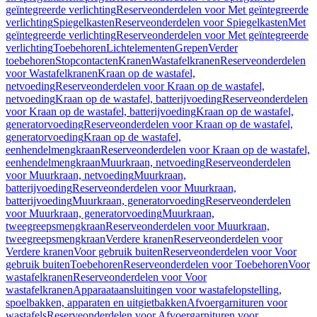
geïntegreerde verlichting
Reserveonderdelen voor Met geïntegreerde
verlichting
Spiegelkasten
Reserveonderdelen voor Spiegelkasten
Met
geïntegreerde verlichting
Reserveonderdelen voor Met geïntegreerde
verlichting
Toebehoren
Lichtelementen
Grepen
Verder
toebehoren
Stopcontacten
Kranen
Wastafelkranen
Reserveonderdelen
voor Wastafelkranen
Kraan op de wastafel,
netvoeding
Reserveonderdelen voor Kraan op de wastafel,
netvoeding
Kraan op de wastafel, batterijvoeding
Reserveonderdelen
voor Kraan op de wastafel, batterijvoeding
Kraan op de wastafel,
generatorvoeding
Reserveonderdelen voor Kraan op de wastafel,
generatorvoeding
Kraan op de wastafel,
eenhendelmengkraan
Reserveonderdelen voor Kraan op de wastafel,
eenhendelmengkraan
Muurkraan, netvoeding
Reserveonderdelen
voor Muurkraan, netvoeding
Muurkraan,
batterijvoeding
Reserveonderdelen voor Muurkraan,
batterijvoeding
Muurkraan, generatorvoeding
Reserveonderdelen
voor Muurkraan, generatorvoeding
Muurkraan,
tweegreepsmengkraan
Reserveonderdelen voor Muurkraan,
tweegreepsmengkraan
Verdere kranen
Reserveonderdelen voor
Verdere kranen
Voor gebruik buiten
Reserveonderdelen voor Voor
gebruik buiten
Toebehoren
Reserveonderdelen voor Toebehoren
Voor
wastafelkranen
Reserveonderdelen voor Voor
wastafelkranen
Apparaataansluitingen voor wastafelopstelling,
spoelbakken, apparaten en uitgietbakken
Afvoergarnituren voor
wastafels
Reserveonderdelen voor Afvoergarnituren voor