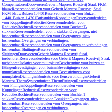
Compensatoren
Doorvoeren
Geberit Mapress Roestvrij Staal, FKM
blauw
Reserveonderdelen voor Geberit Mapress Roestvrij Staal,
FKM blauw
Buizen 1.4401
Reserveonderdelen voor Buizen
1.4401
Buizen 1.4301
Buisstukken
Koppelingen
Reserveonderdelen
voor Koppelingen
Reducties
Reserveonderdelen voor
Reducties
Bochten
Reserveonderdelen voor Bochten
T-
stukken
Reserveonderdelen voor T-stukken
Overgangen, niet-
losneembaar
Reserveonderdelen voor Overgangen, niet-
losneembaar
Overgangen en verbindingen,
losneembaar
Reserveonderdelen voor Overgangen en verbindingen,
losneembaar
Sluitingen
Reserveonderdelen voor
Sluitingen
Doorvoeren
Geberit Mapress Roestvrij Staal,
toebehoren
Reserveonderdelen voor Geberit Mapress Roestvrij Staal,
toebehoren
Isolaties voor muurplaten
Bescherming voor buizen en
fittingen
Bevestigingen voor buizen
Bevestigingen voor
muurplaten
Reserveonderdelen voor Bevestigingen voor
muurplaten
Dichtingen
Boutsets voor flensverbindingen
Geberit
Mapress Therm
Systeembuizen Therm
Fittingen
Reserveonderdelen
voor Fittingen
Koppelingen
Reserveonderdelen voor
Koppelingen
Reducties
Reserveonderdelen voor
Reducties
Bochten
Reserveonderdelen voor Bochten
T-
stukken
Reserveonderdelen voor T-stukken
Overgangen, niet-
losneembaar
Reserveonderdelen voor Overgangen, niet-
losneembaar
Overgangen en verbindingen,