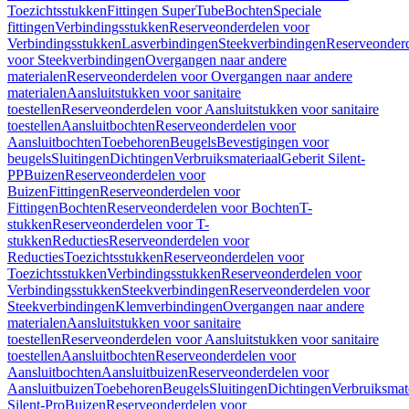
Toezichtsstukken
Fittingen SuperTube
Bochten
Speciale
fittingen
Verbindingsstukken
Reserveonderdelen voor
Verbindingsstukken
Lasverbindingen
Steekverbindingen
Reserveonder
voor Steekverbindingen
Overgangen naar andere
materialen
Reserveonderdelen voor Overgangen naar andere
materialen
Aansluitstukken voor sanitaire
toestellen
Reserveonderdelen voor Aansluitstukken voor sanitaire
toestellen
Aansluitbochten
Reserveonderdelen voor
Aansluitbochten
Toebehoren
Beugels
Bevestigingen voor
beugels
Sluitingen
Dichtingen
Verbruiksmateriaal
Geberit Silent-
PP
Buizen
Reserveonderdelen voor
Buizen
Fittingen
Reserveonderdelen voor
Fittingen
Bochten
Reserveonderdelen voor Bochten
T-
stukken
Reserveonderdelen voor T-
stukken
Reducties
Reserveonderdelen voor
Reducties
Toezichtsstukken
Reserveonderdelen voor
Toezichtsstukken
Verbindingsstukken
Reserveonderdelen voor
Verbindingsstukken
Steekverbindingen
Reserveonderdelen voor
Steekverbindingen
Klemverbindingen
Overgangen naar andere
materialen
Aansluitstukken voor sanitaire
toestellen
Reserveonderdelen voor Aansluitstukken voor sanitaire
toestellen
Aansluitbochten
Reserveonderdelen voor
Aansluitbochten
Aansluitbuizen
Reserveonderdelen voor
Aansluitbuizen
Toebehoren
Beugels
Sluitingen
Dichtingen
Verbruiksmat
Silent-Pro
Buizen
Reserveonderdelen voor