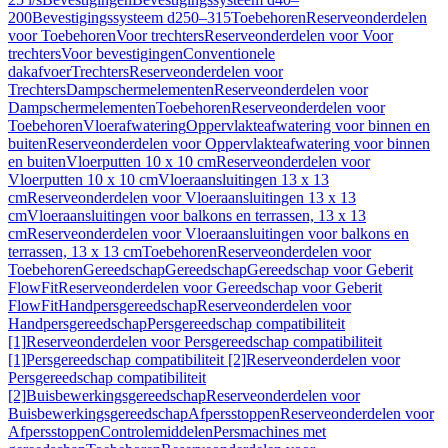
200
Bevestigingssysteem d250–315
Toebehoren
Reserveonderdelen
voor Toebehoren
Voor trechters
Reserveonderdelen voor Voor
trechters
Voor bevestigingen
Conventionele
dakafvoer
Trechters
Reserveonderdelen voor
Trechters
Dampschermelementen
Reserveonderdelen voor
Dampschermelementen
Toebehoren
Reserveonderdelen voor
Toebehoren
Vloerafwatering
Oppervlakteafwatering voor binnen en
buiten
Reserveonderdelen voor Oppervlakteafwatering voor binnen
en buiten
Vloerputten 10 x 10 cm
Reserveonderdelen voor
Vloerputten 10 x 10 cm
Vloeraansluitingen 13 x 13
cm
Reserveonderdelen voor Vloeraansluitingen 13 x 13
cm
Vloeraansluitingen voor balkons en terrassen, 13 x 13
cm
Reserveonderdelen voor Vloeraansluitingen voor balkons en
terrassen, 13 x 13 cm
Toebehoren
Reserveonderdelen voor
Toebehoren
Gereedschap
Gereedschap
Gereedschap voor Geberit
FlowFit
Reserveonderdelen voor Gereedschap voor Geberit
FlowFit
Handpersgereedschap
Reserveonderdelen voor
Handpersgereedschap
Persgereedschap compatibiliteit
[1]
Reserveonderdelen voor Persgereedschap compatibiliteit
[1]
Persgereedschap compatibiliteit [2]
Reserveonderdelen voor
Persgereedschap compatibiliteit
[2]
Buisbewerkingsgereedschap
Reserveonderdelen voor
Buisbewerkingsgereedschap
Afpersstoppen
Reserveonderdelen voor
Afpersstoppen
Controlemiddelen
Persmachines met