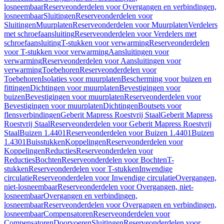
losneembaar
Reserveonderdelen voor Overgangen en verbindingen,
losneembaar
Sluitingen
Reserveonderdelen voor
Sluitingen
Muurplaten
Reserveonderdelen voor Muurplaten
Verdelers
met schroefaansluiting
Reserveonderdelen voor Verdelers met
schroefaansluiting
T-stukken voor verwarming
Reserveonderdelen
voor T-stukken voor verwarming
Aansluitingen voor
verwarming
Reserveonderdelen voor Aansluitingen voor
verwarming
Toebehoren
Reserveonderdelen voor
Toebehoren
Isolaties voor muurplaten
Bescherming voor buizen en
fittingen
Dichtingen voor muurplaten
Bevestigingen voor
buizen
Bevestigingen voor muurplaten
Reserveonderdelen voor
Bevestigingen voor muurplaten
Dichtingen
Boutsets voor
flensverbindingen
Geberit Mapress Roestvrij Staal
Geberit Mapress
Roestvrij Staal
Reserveonderdelen voor Geberit Mapress Roestvrij
Staal
Buizen 1.4401
Reserveonderdelen voor Buizen 1.4401
Buizen
1.4301
Buisstukken
Koppelingen
Reserveonderdelen voor
Koppelingen
Reducties
Reserveonderdelen voor
Reducties
Bochten
Reserveonderdelen voor Bochten
T-
stukken
Reserveonderdelen voor T-stukken
Inwendige
circulatie
Reserveonderdelen voor Inwendige circulatie
Overgangen,
niet-losneembaar
Reserveonderdelen voor Overgangen, niet-
losneembaar
Overgangen en verbindingen,
losneembaar
Reserveonderdelen voor Overgangen en verbindingen,
losneembaar
Compensatoren
Reserveonderdelen voor
Compensatoren
Doorvoeren
Sluitingen
Reserveonderdelen voor