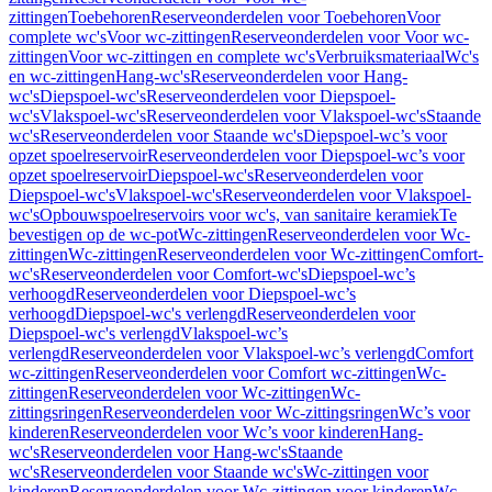
zittingen
Toebehoren
Reserveonderdelen voor Toebehoren
Voor
complete wc's
Voor wc-zittingen
Reserveonderdelen voor Voor wc-
zittingen
Voor wc-zittingen en complete wc's
Verbruiksmateriaal
Wc's
en wc-zittingen
Hang-wc's
Reserveonderdelen voor Hang-
wc's
Diepspoel-wc's
Reserveonderdelen voor Diepspoel-
wc's
Vlakspoel-wc's
Reserveonderdelen voor Vlakspoel-wc's
Staande
wc's
Reserveonderdelen voor Staande wc's
Diepspoel-wc’s voor
opzet spoelreservoir
Reserveonderdelen voor Diepspoel-wc’s voor
opzet spoelreservoir
Diepspoel-wc's
Reserveonderdelen voor
Diepspoel-wc's
Vlakspoel-wc's
Reserveonderdelen voor Vlakspoel-
wc's
Opbouwspoelreservoirs voor wc's, van sanitaire keramiek
Te
bevestigen op de wc-pot
Wc-zittingen
Reserveonderdelen voor Wc-
zittingen
Wc-zittingen
Reserveonderdelen voor Wc-zittingen
Comfort-
wc's
Reserveonderdelen voor Comfort-wc's
Diepspoel-wc’s
verhoogd
Reserveonderdelen voor Diepspoel-wc’s
verhoogd
Diepspoel-wc's verlengd
Reserveonderdelen voor
Diepspoel-wc's verlengd
Vlakspoel-wc’s
verlengd
Reserveonderdelen voor Vlakspoel-wc’s verlengd
Comfort
wc-zittingen
Reserveonderdelen voor Comfort wc-zittingen
Wc-
zittingen
Reserveonderdelen voor Wc-zittingen
Wc-
zittingsringen
Reserveonderdelen voor Wc-zittingsringen
Wc’s voor
kinderen
Reserveonderdelen voor Wc’s voor kinderen
Hang-
wc's
Reserveonderdelen voor Hang-wc's
Staande
wc's
Reserveonderdelen voor Staande wc's
Wc-zittingen voor
kinderen
Reserveonderdelen voor Wc-zittingen voor kinderen
Wc-