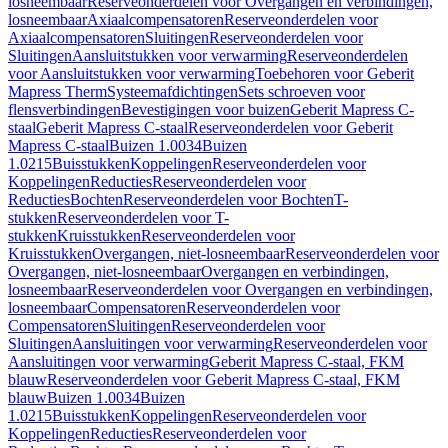
losneembaar
Reserveonderdelen voor Overgangen en verbindingen,
losneembaar
Axiaalcompensatoren
Reserveonderdelen voor
Axiaalcompensatoren
Sluitingen
Reserveonderdelen voor
Sluitingen
Aansluitstukken voor verwarming
Reserveonderdelen
voor Aansluitstukken voor verwarming
Toebehoren voor Geberit
Mapress Therm
Systeemafdichtingen
Sets schroeven voor
flensverbindingen
Bevestigingen voor buizen
Geberit Mapress C-
staal
Geberit Mapress C-staal
Reserveonderdelen voor Geberit
Mapress C-staal
Buizen 1.0034
Buizen
1.0215
Buisstukken
Koppelingen
Reserveonderdelen voor
Koppelingen
Reducties
Reserveonderdelen voor
Reducties
Bochten
Reserveonderdelen voor Bochten
T-
stukken
Reserveonderdelen voor T-
stukken
Kruisstukken
Reserveonderdelen voor
Kruisstukken
Overgangen, niet-losneembaar
Reserveonderdelen voor
Overgangen, niet-losneembaar
Overgangen en verbindingen,
losneembaar
Reserveonderdelen voor Overgangen en verbindingen,
losneembaar
Compensatoren
Reserveonderdelen voor
Compensatoren
Sluitingen
Reserveonderdelen voor
Sluitingen
Aansluitingen voor verwarming
Reserveonderdelen voor
Aansluitingen voor verwarming
Geberit Mapress C-staal, FKM
blauw
Reserveonderdelen voor Geberit Mapress C-staal, FKM
blauw
Buizen 1.0034
Buizen
1.0215
Buisstukken
Koppelingen
Reserveonderdelen voor
Koppelingen
Reducties
Reserveonderdelen voor