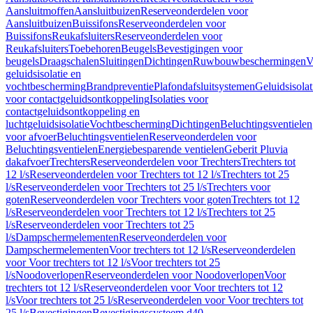
Aansluitmoffen
Aansluitbuizen
Reserveonderdelen voor
Aansluitbuizen
Buissifons
Reserveonderdelen voor
Buissifons
Reukafsluiters
Reserveonderdelen voor
Reukafsluiters
Toebehoren
Beugels
Bevestigingen voor
beugels
Draagschalen
Sluitingen
Dichtingen
Ruwbouwbeschermingen
V
geluidsisolatie en
vochtbescherming
Brandpreventie
Plafondafsluitsystemen
Geluidsisolat
voor contactgeluidsontkoppeling
Isolaties voor
contactgeluidsontkoppeling en
luchtgeluidsisolatie
Vochtbescherming
Dichtingen
Beluchtingsventielen
voor afvoer
Beluchtingsventielen
Reserveonderdelen voor
Beluchtingsventielen
Energiebesparende ventielen
Geberit Pluvia
dakafvoer
Trechters
Reserveonderdelen voor Trechters
Trechters tot
12 l/s
Reserveonderdelen voor Trechters tot 12 l/s
Trechters tot 25
l/s
Reserveonderdelen voor Trechters tot 25 l/s
Trechters voor
goten
Reserveonderdelen voor Trechters voor goten
Trechters tot 12
l/s
Reserveonderdelen voor Trechters tot 12 l/s
Trechters tot 25
l/s
Reserveonderdelen voor Trechters tot 25
l/s
Dampschermelementen
Reserveonderdelen voor
Dampschermelementen
Voor trechters tot 12 l/s
Reserveonderdelen
voor Voor trechters tot 12 l/s
Voor trechters tot 25
l/s
Noodoverlopen
Reserveonderdelen voor Noodoverlopen
Voor
trechters tot 12 l/s
Reserveonderdelen voor Voor trechters tot 12
l/s
Voor trechters tot 25 l/s
Reserveonderdelen voor Voor trechters tot
25 l/s
Bevestigingen
Bevestigingssysteem d40–