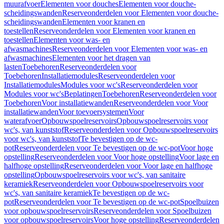
muurafvoer
Elementen voor douches
Elementen voor douche-
scheidingswanden
Reserveonderdelen voor Elementen voor douche-
scheidingswanden
Elementen voor kranen en
toestellen
Reserveonderdelen voor Elementen voor kranen en
toestellen
Elementen voor was- en
afwasmachines
Reserveonderdelen voor Elementen voor was- en
afwasmachines
Elementen voor het dragen van
lasten
Toebehoren
Reserveonderdelen voor
Toebehoren
Installatiemodules
Reserveonderdelen voor
Installatiemodules
Modules voor wc's
Reserveonderdelen voor
Modules voor wc's
Beplatingen
Toebehoren
Reserveonderdelen voor
Toebehoren
Voor installatiewanden
Reserveonderdelen voor Voor
installatiewanden
Voor toevoersystemen
Voor
waterafvoer
Opbouwspoelreservoirs
Opbouwspoelreservoirs voor
wc's, van kunststof
Reserveonderdelen voor Opbouwspoelreservoirs
voor wc's, van kunststof
Te bevestigen op de wc-
pot
Reserveonderdelen voor Te bevestigen op de wc-pot
Voor hoge
opstelling
Reserveonderdelen voor Voor hoge opstelling
Voor lage en
halfhoge opstelling
Reserveonderdelen voor Voor lage en halfhoge
opstelling
Opbouwspoelreservoirs voor wc's, van sanitaire
keramiek
Reserveonderdelen voor Opbouwspoelreservoirs voor
wc's, van sanitaire keramiek
Te bevestigen op de wc-
pot
Reserveonderdelen voor Te bevestigen op de wc-pot
Spoelbuizen
voor opbouwspoelreservoirs
Reserveonderdelen voor Spoelbuizen
voor opbouwspoelreservoirs
Voor hoge opstelling
Reserveonderdelen