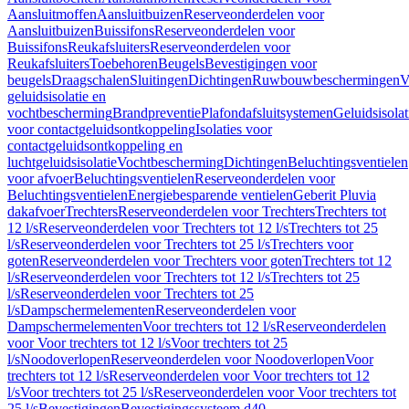
Aansluitmoffen
Aansluitbuizen
Reserveonderdelen voor
Aansluitbuizen
Buissifons
Reserveonderdelen voor
Buissifons
Reukafsluiters
Reserveonderdelen voor
Reukafsluiters
Toebehoren
Beugels
Bevestigingen voor
beugels
Draagschalen
Sluitingen
Dichtingen
Ruwbouwbeschermingen
V
geluidsisolatie en
vochtbescherming
Brandpreventie
Plafondafsluitsystemen
Geluidsisolat
voor contactgeluidsontkoppeling
Isolaties voor
contactgeluidsontkoppeling en
luchtgeluidsisolatie
Vochtbescherming
Dichtingen
Beluchtingsventielen
voor afvoer
Beluchtingsventielen
Reserveonderdelen voor
Beluchtingsventielen
Energiebesparende ventielen
Geberit Pluvia
dakafvoer
Trechters
Reserveonderdelen voor Trechters
Trechters tot
12 l/s
Reserveonderdelen voor Trechters tot 12 l/s
Trechters tot 25
l/s
Reserveonderdelen voor Trechters tot 25 l/s
Trechters voor
goten
Reserveonderdelen voor Trechters voor goten
Trechters tot 12
l/s
Reserveonderdelen voor Trechters tot 12 l/s
Trechters tot 25
l/s
Reserveonderdelen voor Trechters tot 25
l/s
Dampschermelementen
Reserveonderdelen voor
Dampschermelementen
Voor trechters tot 12 l/s
Reserveonderdelen
voor Voor trechters tot 12 l/s
Voor trechters tot 25
l/s
Noodoverlopen
Reserveonderdelen voor Noodoverlopen
Voor
trechters tot 12 l/s
Reserveonderdelen voor Voor trechters tot 12
l/s
Voor trechters tot 25 l/s
Reserveonderdelen voor Voor trechters tot
25 l/s
Bevestigingen
Bevestigingssysteem d40–