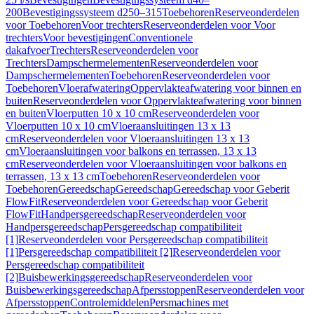
200
Bevestigingssysteem d250–315
Toebehoren
Reserveonderdelen
voor Toebehoren
Voor trechters
Reserveonderdelen voor Voor
trechters
Voor bevestigingen
Conventionele
dakafvoer
Trechters
Reserveonderdelen voor
Trechters
Dampschermelementen
Reserveonderdelen voor
Dampschermelementen
Toebehoren
Reserveonderdelen voor
Toebehoren
Vloerafwatering
Oppervlakteafwatering voor binnen en
buiten
Reserveonderdelen voor Oppervlakteafwatering voor binnen
en buiten
Vloerputten 10 x 10 cm
Reserveonderdelen voor
Vloerputten 10 x 10 cm
Vloeraansluitingen 13 x 13
cm
Reserveonderdelen voor Vloeraansluitingen 13 x 13
cm
Vloeraansluitingen voor balkons en terrassen, 13 x 13
cm
Reserveonderdelen voor Vloeraansluitingen voor balkons en
terrassen, 13 x 13 cm
Toebehoren
Reserveonderdelen voor
Toebehoren
Gereedschap
Gereedschap
Gereedschap voor Geberit
FlowFit
Reserveonderdelen voor Gereedschap voor Geberit
FlowFit
Handpersgereedschap
Reserveonderdelen voor
Handpersgereedschap
Persgereedschap compatibiliteit
[1]
Reserveonderdelen voor Persgereedschap compatibiliteit
[1]
Persgereedschap compatibiliteit [2]
Reserveonderdelen voor
Persgereedschap compatibiliteit
[2]
Buisbewerkingsgereedschap
Reserveonderdelen voor
Buisbewerkingsgereedschap
Afpersstoppen
Reserveonderdelen voor
Afpersstoppen
Controlemiddelen
Persmachines met