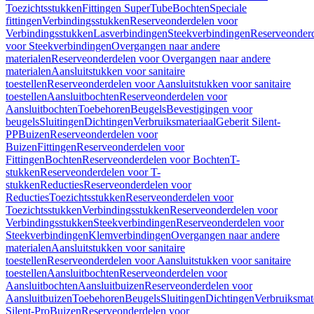
Toezichtsstukken
Fittingen SuperTube
Bochten
Speciale
fittingen
Verbindingsstukken
Reserveonderdelen voor
Verbindingsstukken
Lasverbindingen
Steekverbindingen
Reserveonder
voor Steekverbindingen
Overgangen naar andere
materialen
Reserveonderdelen voor Overgangen naar andere
materialen
Aansluitstukken voor sanitaire
toestellen
Reserveonderdelen voor Aansluitstukken voor sanitaire
toestellen
Aansluitbochten
Reserveonderdelen voor
Aansluitbochten
Toebehoren
Beugels
Bevestigingen voor
beugels
Sluitingen
Dichtingen
Verbruiksmateriaal
Geberit Silent-
PP
Buizen
Reserveonderdelen voor
Buizen
Fittingen
Reserveonderdelen voor
Fittingen
Bochten
Reserveonderdelen voor Bochten
T-
stukken
Reserveonderdelen voor T-
stukken
Reducties
Reserveonderdelen voor
Reducties
Toezichtsstukken
Reserveonderdelen voor
Toezichtsstukken
Verbindingsstukken
Reserveonderdelen voor
Verbindingsstukken
Steekverbindingen
Reserveonderdelen voor
Steekverbindingen
Klemverbindingen
Overgangen naar andere
materialen
Aansluitstukken voor sanitaire
toestellen
Reserveonderdelen voor Aansluitstukken voor sanitaire
toestellen
Aansluitbochten
Reserveonderdelen voor
Aansluitbochten
Aansluitbuizen
Reserveonderdelen voor
Aansluitbuizen
Toebehoren
Beugels
Sluitingen
Dichtingen
Verbruiksmat
Silent-Pro
Buizen
Reserveonderdelen voor