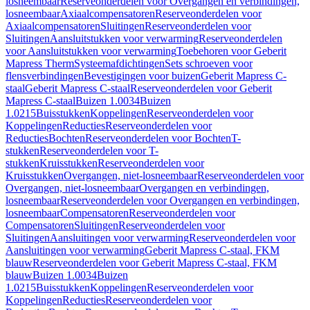
losneembaar
Reserveonderdelen voor Overgangen en verbindingen,
losneembaar
Axiaalcompensatoren
Reserveonderdelen voor
Axiaalcompensatoren
Sluitingen
Reserveonderdelen voor
Sluitingen
Aansluitstukken voor verwarming
Reserveonderdelen
voor Aansluitstukken voor verwarming
Toebehoren voor Geberit
Mapress Therm
Systeemafdichtingen
Sets schroeven voor
flensverbindingen
Bevestigingen voor buizen
Geberit Mapress C-
staal
Geberit Mapress C-staal
Reserveonderdelen voor Geberit
Mapress C-staal
Buizen 1.0034
Buizen
1.0215
Buisstukken
Koppelingen
Reserveonderdelen voor
Koppelingen
Reducties
Reserveonderdelen voor
Reducties
Bochten
Reserveonderdelen voor Bochten
T-
stukken
Reserveonderdelen voor T-
stukken
Kruisstukken
Reserveonderdelen voor
Kruisstukken
Overgangen, niet-losneembaar
Reserveonderdelen voor
Overgangen, niet-losneembaar
Overgangen en verbindingen,
losneembaar
Reserveonderdelen voor Overgangen en verbindingen,
losneembaar
Compensatoren
Reserveonderdelen voor
Compensatoren
Sluitingen
Reserveonderdelen voor
Sluitingen
Aansluitingen voor verwarming
Reserveonderdelen voor
Aansluitingen voor verwarming
Geberit Mapress C-staal, FKM
blauw
Reserveonderdelen voor Geberit Mapress C-staal, FKM
blauw
Buizen 1.0034
Buizen
1.0215
Buisstukken
Koppelingen
Reserveonderdelen voor
Koppelingen
Reducties
Reserveonderdelen voor