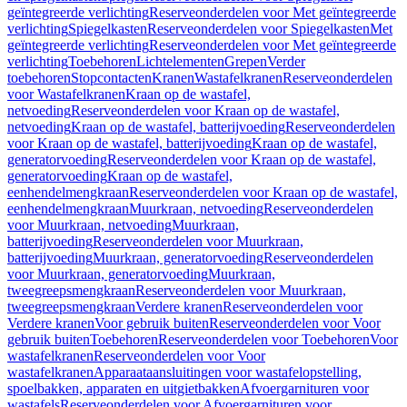
geïntegreerde verlichting
Reserveonderdelen voor Met geïntegreerde
verlichting
Spiegelkasten
Reserveonderdelen voor Spiegelkasten
Met
geïntegreerde verlichting
Reserveonderdelen voor Met geïntegreerde
verlichting
Toebehoren
Lichtelementen
Grepen
Verder
toebehoren
Stopcontacten
Kranen
Wastafelkranen
Reserveonderdelen
voor Wastafelkranen
Kraan op de wastafel,
netvoeding
Reserveonderdelen voor Kraan op de wastafel,
netvoeding
Kraan op de wastafel, batterijvoeding
Reserveonderdelen
voor Kraan op de wastafel, batterijvoeding
Kraan op de wastafel,
generatorvoeding
Reserveonderdelen voor Kraan op de wastafel,
generatorvoeding
Kraan op de wastafel,
eenhendelmengkraan
Reserveonderdelen voor Kraan op de wastafel,
eenhendelmengkraan
Muurkraan, netvoeding
Reserveonderdelen
voor Muurkraan, netvoeding
Muurkraan,
batterijvoeding
Reserveonderdelen voor Muurkraan,
batterijvoeding
Muurkraan, generatorvoeding
Reserveonderdelen
voor Muurkraan, generatorvoeding
Muurkraan,
tweegreepsmengkraan
Reserveonderdelen voor Muurkraan,
tweegreepsmengkraan
Verdere kranen
Reserveonderdelen voor
Verdere kranen
Voor gebruik buiten
Reserveonderdelen voor Voor
gebruik buiten
Toebehoren
Reserveonderdelen voor Toebehoren
Voor
wastafelkranen
Reserveonderdelen voor Voor
wastafelkranen
Apparaataansluitingen voor wastafelopstelling,
spoelbakken, apparaten en uitgietbakken
Afvoergarnituren voor
wastafels
Reserveonderdelen voor Afvoergarnituren voor