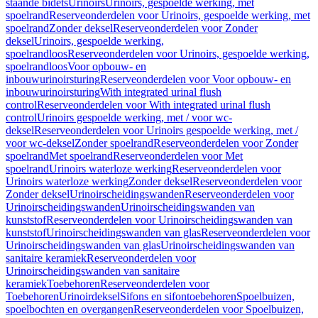
staande bidets
Urinoirs
Urinoirs, gespoelde werking, met
spoelrand
Reserveonderdelen voor Urinoirs, gespoelde werking, met
spoelrand
Zonder deksel
Reserveonderdelen voor Zonder
deksel
Urinoirs, gespoelde werking,
spoelrandloos
Reserveonderdelen voor Urinoirs, gespoelde werking,
spoelrandloos
Voor opbouw- en
inbouwurinoirsturing
Reserveonderdelen voor Voor opbouw- en
inbouwurinoirsturing
With integrated urinal flush
control
Reserveonderdelen voor With integrated urinal flush
control
Urinoirs gespoelde werking, met / voor wc-
deksel
Reserveonderdelen voor Urinoirs gespoelde werking, met /
voor wc-deksel
Zonder spoelrand
Reserveonderdelen voor Zonder
spoelrand
Met spoelrand
Reserveonderdelen voor Met
spoelrand
Urinoirs waterloze werking
Reserveonderdelen voor
Urinoirs waterloze werking
Zonder deksel
Reserveonderdelen voor
Zonder deksel
Urinoirscheidingswanden
Reserveonderdelen voor
Urinoirscheidingswanden
Urinoirscheidingswanden van
kunststof
Reserveonderdelen voor Urinoirscheidingswanden van
kunststof
Urinoirscheidingswanden van glas
Reserveonderdelen voor
Urinoirscheidingswanden van glas
Urinoirscheidingswanden van
sanitaire keramiek
Reserveonderdelen voor
Urinoirscheidingswanden van sanitaire
keramiek
Toebehoren
Reserveonderdelen voor
Toebehoren
Urinoirdeksel
Sifons en sifontoebehoren
Spoelbuizen,
spoelbochten en overgangen
Reserveonderdelen voor Spoelbuizen,