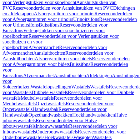
voor Verlengstukken voor spoelbocht
Aansluitstukken van
PVC
Reserveonderdelen voor Aansluitstukken van PVC
Dichtingen
en afdekkappen
Afvoergarnituren voor urinoirs
Reserveonderdelen
voor Afvoergarnituren voor urinoirs
Urinoirsifons
Reserveonderdelen
voor Urinoirsifons
Buissifons
Reserveonderdelen voor
Buissifons
Verlengstukken voor spoelbuizen en voor
spoelbochten
Reserveonderdelen voor Verlengstukken voor
spoelbuizen en voor
spoelbochten
Afvoermanchet
Reserveonderdelen voor
Afvoermanchet
Aansluitbochten
Reserveonderdelen voor
Aansluitbochten
Afvoergarnituren voor bidets
Reserveonderdelen
voor Afvoergarnituren voor bidets
Buissifons
Reserveonderdelen
voor
Buissifons
Afvoermanchet
Aansluitbochten
Afdekkingen
Aansluitingen
voor
Soldeerhulzen
Wastafelopstellingen
Wastafels
Wastafels
Reserveonderde
voor Wastafels
Dubbele wastafels
Reserveonderdelen voor Dubbele
wastafels
Meubelwastafels
Reserveonderdelen voor
Meubelwastafels
Opzetwastafels
Reserveonderdelen voor
Opzetwastafels
Handwasbak
Reserveonderdelen voor
Handwasbak
Opzethandwasbakken
Hoekhandwasbakken
Halve
inbouwwastafels
Reserveonderdelen voor Halve
inbouwwastafels
Inbouwwastafels
Reserveonderdelen voor
Inbouwwastafels
Onderbouwwastafels
Reserveonderdelen voor
Onderbouwwastafels
Hoekwastafels
Wasgoten
Wastafels