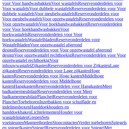
voor Voor handwasbakken
Voor wastafels
Reserveonderdelen voor
Voor wastafels
Voor dubbele wastafels
Reserveonderdelen voor Voor
dubbele wastafels
Voor meubelwastafels
Reserveonderdelen voor
Voor meubelwastafels
Voor opzetwastafels
Reserveonderdelen voor
Voor opzetwastafels
Voor hoekhandwasbakken
Reserveonderdelen
voor Voor hoekhandwasbakken
Voor
hoekwastafels
Reserveonderdelen voor Voor
hoekwastafels
Wastafelbladen
Reserveonderdelen voor
Wastafelbladen
Voor opzetwastafel afgerond
design
Reserveonderdelen voor Voor opzetwastafel afgerond
design
Voor opzetwastafel rechthoekig
Reserveonderdelen voor Voor
opzetwastafel rechthoekig
Voor
inbouwwastafel
Zijkasten
Reserveonderdelen voor Zijkasten
Lage
zijkasten
Reserveonderdelen voor Lage zijkasten
Hoge
kasten
Reserveonderdelen voor Hoge kasten
Middelhoge
kasten
Reserveonderdelen voor Middelhoge
kasten
Hangkasten
Reserveonderdelen voor Hangkasten
Meer
badkamermeubilair
Reserveonderdelen voor Meer
badkamermeubilair
Planchet
Reserveonderdelen voor
Planchet
Toebehoren
Inzetbakken voor schuiflade en
indelingsboxen
Handdoekhouders en
handdoekhaken
Lichtelementen
Houder voor
wastafelplaten
Grepen
Sets
voetsteunen
Magneetborden
Stopcontacten
Verder toebehoren
Spiegels
en spiegelkasten
Spiegel
Reserveonderdelen voor Spiegel
Met