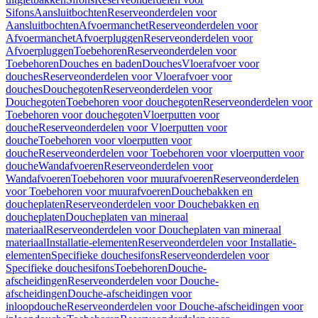
Sifons
Aansluitbochten
Reserveonderdelen voor
Aansluitbochten
Afvoermanchet
Reserveonderdelen voor
Afvoermanchet
Afvoerpluggen
Reserveonderdelen voor
Afvoerpluggen
Toebehoren
Reserveonderdelen voor
Toebehoren
Douches en baden
Douches
Vloerafvoer voor
douches
Reserveonderdelen voor Vloerafvoer voor
douches
Douchegoten
Reserveonderdelen voor
Douchegoten
Toebehoren voor douchegoten
Reserveonderdelen voor
Toebehoren voor douchegoten
Vloerputten voor
douche
Reserveonderdelen voor Vloerputten voor
douche
Toebehoren voor vloerputten voor
douche
Reserveonderdelen voor Toebehoren voor vloerputten voor
douche
Wandafvoeren
Reserveonderdelen voor
Wandafvoeren
Toebehoren voor muurafvoeren
Reserveonderdelen
voor Toebehoren voor muurafvoeren
Douchebakken en
doucheplaten
Reserveonderdelen voor Douchebakken en
doucheplaten
Doucheplaten van mineraal
materiaal
Reserveonderdelen voor Doucheplaten van mineraal
materiaal
Installatie-elementen
Reserveonderdelen voor Installatie-
elementen
Specifieke douchesifons
Reserveonderdelen voor
Specifieke douchesifons
Toebehoren
Douche-
afscheidingen
Reserveonderdelen voor Douche-
afscheidingen
Douche-afscheidingen voor
inloopdouche
Reserveonderdelen voor Douche-afscheidingen voor