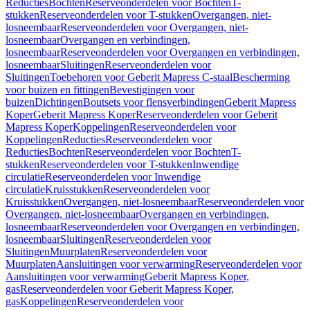
Reducties
Bochten
Reserveonderdelen voor Bochten
T-
stukken
Reserveonderdelen voor T-stukken
Overgangen, niet-
losneembaar
Reserveonderdelen voor Overgangen, niet-
losneembaar
Overgangen en verbindingen,
losneembaar
Reserveonderdelen voor Overgangen en verbindingen,
losneembaar
Sluitingen
Reserveonderdelen voor
Sluitingen
Toebehoren voor Geberit Mapress C-staal
Bescherming
voor buizen en fittingen
Bevestigingen voor
buizen
Dichtingen
Boutsets voor flensverbindingen
Geberit Mapress
Koper
Geberit Mapress Koper
Reserveonderdelen voor Geberit
Mapress Koper
Koppelingen
Reserveonderdelen voor
Koppelingen
Reducties
Reserveonderdelen voor
Reducties
Bochten
Reserveonderdelen voor Bochten
T-
stukken
Reserveonderdelen voor T-stukken
Inwendige
circulatie
Reserveonderdelen voor Inwendige
circulatie
Kruisstukken
Reserveonderdelen voor
Kruisstukken
Overgangen, niet-losneembaar
Reserveonderdelen voor
Overgangen, niet-losneembaar
Overgangen en verbindingen,
losneembaar
Reserveonderdelen voor Overgangen en verbindingen,
losneembaar
Sluitingen
Reserveonderdelen voor
Sluitingen
Muurplaten
Reserveonderdelen voor
Muurplaten
Aansluitingen voor verwarming
Reserveonderdelen voor
Aansluitingen voor verwarming
Geberit Mapress Koper,
gas
Reserveonderdelen voor Geberit Mapress Koper,
gas
Koppelingen
Reserveonderdelen voor