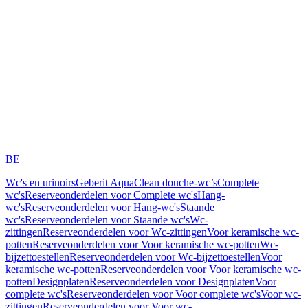
BE
Wc's en urinoirs
Geberit AquaClean douche-wc’s
Complete
wc's
Reserveonderdelen voor Complete wc's
Hang-
wc's
Reserveonderdelen voor Hang-wc's
Staande
wc's
Reserveonderdelen voor Staande wc's
Wc-
zittingen
Reserveonderdelen voor Wc-zittingen
Voor keramische wc-
potten
Reserveonderdelen voor Voor keramische wc-potten
Wc-
bijzettoestellen
Reserveonderdelen voor Wc-bijzettoestellen
Voor
keramische wc-potten
Reserveonderdelen voor Voor keramische wc-
potten
Designplaten
Reserveonderdelen voor Designplaten
Voor
complete wc's
Reserveonderdelen voor Voor complete wc's
Voor wc-
zittingen
Reserveonderdelen voor Voor wc-