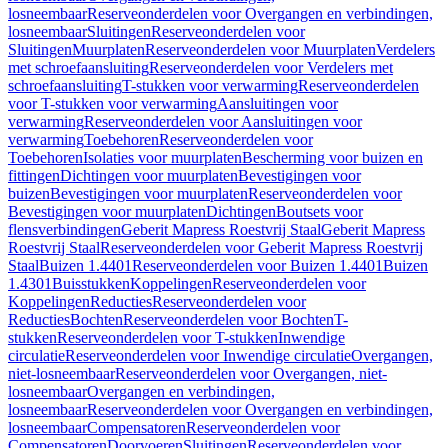
losneembaar
Reserveonderdelen voor Overgangen en verbindingen,
losneembaar
Sluitingen
Reserveonderdelen voor
Sluitingen
Muurplaten
Reserveonderdelen voor Muurplaten
Verdelers
met schroefaansluiting
Reserveonderdelen voor Verdelers met
schroefaansluiting
T-stukken voor verwarming
Reserveonderdelen
voor T-stukken voor verwarming
Aansluitingen voor
verwarming
Reserveonderdelen voor Aansluitingen voor
verwarming
Toebehoren
Reserveonderdelen voor
Toebehoren
Isolaties voor muurplaten
Bescherming voor buizen en
fittingen
Dichtingen voor muurplaten
Bevestigingen voor
buizen
Bevestigingen voor muurplaten
Reserveonderdelen voor
Bevestigingen voor muurplaten
Dichtingen
Boutsets voor
flensverbindingen
Geberit Mapress Roestvrij Staal
Geberit Mapress
Roestvrij Staal
Reserveonderdelen voor Geberit Mapress Roestvrij
Staal
Buizen 1.4401
Reserveonderdelen voor Buizen 1.4401
Buizen
1.4301
Buisstukken
Koppelingen
Reserveonderdelen voor
Koppelingen
Reducties
Reserveonderdelen voor
Reducties
Bochten
Reserveonderdelen voor Bochten
T-
stukken
Reserveonderdelen voor T-stukken
Inwendige
circulatie
Reserveonderdelen voor Inwendige circulatie
Overgangen,
niet-losneembaar
Reserveonderdelen voor Overgangen, niet-
losneembaar
Overgangen en verbindingen,
losneembaar
Reserveonderdelen voor Overgangen en verbindingen,
losneembaar
Compensatoren
Reserveonderdelen voor
Compensatoren
Doorvoeren
Sluitingen
Reserveonderdelen voor