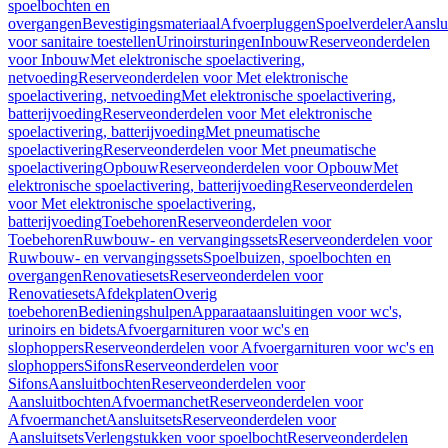
spoelbochten en
overgangen
Bevestigingsmateriaal
Afvoerpluggen
Spoelverdeler
Aanslu
voor sanitaire toestellen
Urinoirsturingen
Inbouw
Reserveonderdelen
voor Inbouw
Met elektronische spoelactivering,
netvoeding
Reserveonderdelen voor Met elektronische
spoelactivering, netvoeding
Met elektronische spoelactivering,
batterijvoeding
Reserveonderdelen voor Met elektronische
spoelactivering, batterijvoeding
Met pneumatische
spoelactivering
Reserveonderdelen voor Met pneumatische
spoelactivering
Opbouw
Reserveonderdelen voor Opbouw
Met
elektronische spoelactivering, batterijvoeding
Reserveonderdelen
voor Met elektronische spoelactivering,
batterijvoeding
Toebehoren
Reserveonderdelen voor
Toebehoren
Ruwbouw- en vervangingssets
Reserveonderdelen voor
Ruwbouw- en vervangingssets
Spoelbuizen, spoelbochten en
overgangen
Renovatiesets
Reserveonderdelen voor
Renovatiesets
Afdekplaten
Overig
toebehoren
Bedieningshulpen
Apparaataansluitingen voor wc's,
urinoirs en bidets
Afvoergarnituren voor wc's en
slophoppers
Reserveonderdelen voor Afvoergarnituren voor wc's en
slophoppers
Sifons
Reserveonderdelen voor
Sifons
Aansluitbochten
Reserveonderdelen voor
Aansluitbochten
Afvoermanchet
Reserveonderdelen voor
Afvoermanchet
Aansluitsets
Reserveonderdelen voor
Aansluitsets
Verlengstukken voor spoelbocht
Reserveonderdelen