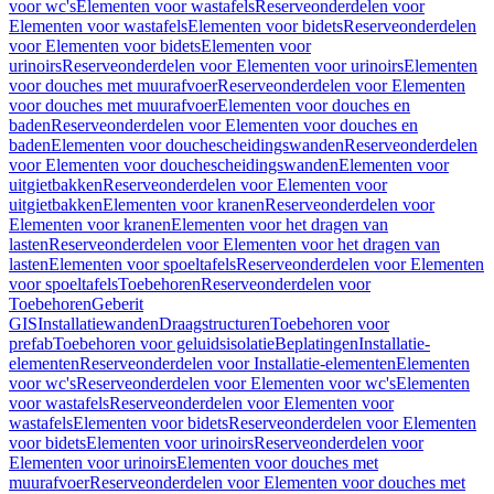
voor wc's
Elementen voor wastafels
Reserveonderdelen voor
Elementen voor wastafels
Elementen voor bidets
Reserveonderdelen
voor Elementen voor bidets
Elementen voor
urinoirs
Reserveonderdelen voor Elementen voor urinoirs
Elementen
voor douches met muurafvoer
Reserveonderdelen voor Elementen
voor douches met muurafvoer
Elementen voor douches en
baden
Reserveonderdelen voor Elementen voor douches en
baden
Elementen voor douchescheidingswanden
Reserveonderdelen
voor Elementen voor douchescheidingswanden
Elementen voor
uitgietbakken
Reserveonderdelen voor Elementen voor
uitgietbakken
Elementen voor kranen
Reserveonderdelen voor
Elementen voor kranen
Elementen voor het dragen van
lasten
Reserveonderdelen voor Elementen voor het dragen van
lasten
Elementen voor spoeltafels
Reserveonderdelen voor Elementen
voor spoeltafels
Toebehoren
Reserveonderdelen voor
Toebehoren
Geberit
GIS
Installatiewanden
Draagstructuren
Toebehoren voor
prefab
Toebehoren voor geluidsisolatie
Beplatingen
Installatie-
elementen
Reserveonderdelen voor Installatie-elementen
Elementen
voor wc's
Reserveonderdelen voor Elementen voor wc's
Elementen
voor wastafels
Reserveonderdelen voor Elementen voor
wastafels
Elementen voor bidets
Reserveonderdelen voor Elementen
voor bidets
Elementen voor urinoirs
Reserveonderdelen voor
Elementen voor urinoirs
Elementen voor douches met
muurafvoer
Reserveonderdelen voor Elementen voor douches met