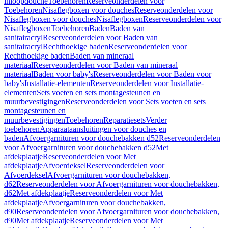
inloopdouche
Toebehoren
Reserveonderdelen voor
Toebehoren
Nisaflegboxen voor douches
Reserveonderdelen voor
Nisaflegboxen voor douches
Nisaflegboxen
Reserveonderdelen voor
Nisaflegboxen
Toebehoren
Baden
Baden van
sanitairacryl
Reserveonderdelen voor Baden van
sanitairacryl
Rechthoekige baden
Reserveonderdelen voor
Rechthoekige baden
Baden van mineraal
materiaal
Reserveonderdelen voor Baden van mineraal
materiaal
Baden voor baby's
Reserveonderdelen voor Baden voor
baby's
Installatie-elementen
Reserveonderdelen voor Installatie-
elementen
Sets voeten en sets montagesteunen en
muurbevestigingen
Reserveonderdelen voor Sets voeten en sets
montagesteunen en
muurbevestigingen
Toebehoren
Reparatiesets
Verder
toebehoren
Apparaataansluitingen voor douches en
baden
Afvoergarnituren voor douchebakken d52
Reserveonderdelen
voor Afvoergarnituren voor douchebakken d52
Met
afdekplaatje
Reserveonderdelen voor Met
afdekplaatje
Afvoerdeksel
Reserveonderdelen voor
Afvoerdeksel
Afvoergarnituren voor douchebakken,
d62
Reserveonderdelen voor Afvoergarnituren voor douchebakken,
d62
Met afdekplaatje
Reserveonderdelen voor Met
afdekplaatje
Afvoergarnituren voor douchebakken,
d90
Reserveonderdelen voor Afvoergarnituren voor douchebakken,
d90
Met afdekplaatje
Reserveonderdelen voor Met