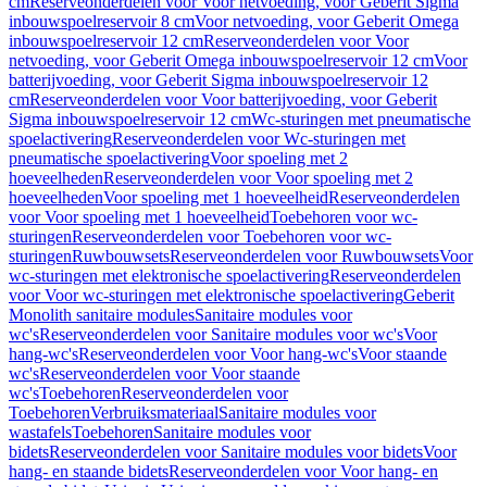
cm
Reserveonderdelen voor Voor netvoeding, voor Geberit Sigma
inbouwspoelreservoir 8 cm
Voor netvoeding, voor Geberit Omega
inbouwspoelreservoir 12 cm
Reserveonderdelen voor Voor
netvoeding, voor Geberit Omega inbouwspoelreservoir 12 cm
Voor
batterijvoeding, voor Geberit Sigma inbouwspoelreservoir 12
cm
Reserveonderdelen voor Voor batterijvoeding, voor Geberit
Sigma inbouwspoelreservoir 12 cm
Wc-sturingen met pneumatische
spoelactivering
Reserveonderdelen voor Wc-sturingen met
pneumatische spoelactivering
Voor spoeling met 2
hoeveelheden
Reserveonderdelen voor Voor spoeling met 2
hoeveelheden
Voor spoeling met 1 hoeveelheid
Reserveonderdelen
voor Voor spoeling met 1 hoeveelheid
Toebehoren voor wc-
sturingen
Reserveonderdelen voor Toebehoren voor wc-
sturingen
Ruwbouwsets
Reserveonderdelen voor Ruwbouwsets
Voor
wc-sturingen met elektronische spoelactivering
Reserveonderdelen
voor Voor wc-sturingen met elektronische spoelactivering
Geberit
Monolith sanitaire modules
Sanitaire modules voor
wc's
Reserveonderdelen voor Sanitaire modules voor wc's
Voor
hang-wc's
Reserveonderdelen voor Voor hang-wc's
Voor staande
wc's
Reserveonderdelen voor Voor staande
wc's
Toebehoren
Reserveonderdelen voor
Toebehoren
Verbruiksmateriaal
Sanitaire modules voor
wastafels
Toebehoren
Sanitaire modules voor
bidets
Reserveonderdelen voor Sanitaire modules voor bidets
Voor
hang- en staande bidets
Reserveonderdelen voor Voor hang- en