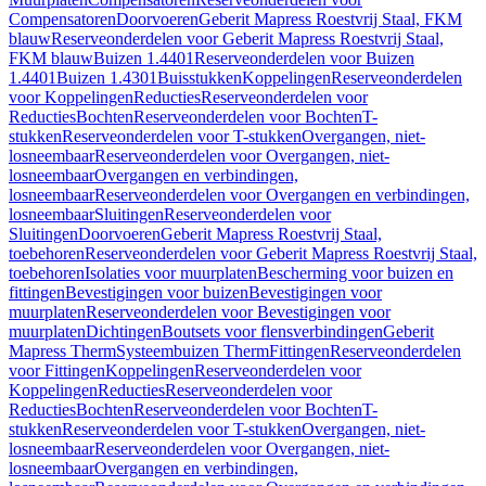
Compensatoren
Doorvoeren
Geberit Mapress Roestvrij Staal, FKM
blauw
Reserveonderdelen voor Geberit Mapress Roestvrij Staal,
FKM blauw
Buizen 1.4401
Reserveonderdelen voor Buizen
1.4401
Buizen 1.4301
Buisstukken
Koppelingen
Reserveonderdelen
voor Koppelingen
Reducties
Reserveonderdelen voor
Reducties
Bochten
Reserveonderdelen voor Bochten
T-
stukken
Reserveonderdelen voor T-stukken
Overgangen, niet-
losneembaar
Reserveonderdelen voor Overgangen, niet-
losneembaar
Overgangen en verbindingen,
losneembaar
Reserveonderdelen voor Overgangen en verbindingen,
losneembaar
Sluitingen
Reserveonderdelen voor
Sluitingen
Doorvoeren
Geberit Mapress Roestvrij Staal,
toebehoren
Reserveonderdelen voor Geberit Mapress Roestvrij Staal,
toebehoren
Isolaties voor muurplaten
Bescherming voor buizen en
fittingen
Bevestigingen voor buizen
Bevestigingen voor
muurplaten
Reserveonderdelen voor Bevestigingen voor
muurplaten
Dichtingen
Boutsets voor flensverbindingen
Geberit
Mapress Therm
Systeembuizen Therm
Fittingen
Reserveonderdelen
voor Fittingen
Koppelingen
Reserveonderdelen voor
Koppelingen
Reducties
Reserveonderdelen voor
Reducties
Bochten
Reserveonderdelen voor Bochten
T-
stukken
Reserveonderdelen voor T-stukken
Overgangen, niet-
losneembaar
Reserveonderdelen voor Overgangen, niet-
losneembaar
Overgangen en verbindingen,