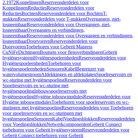
2.1972
Koppelingen
Reserveonderdelen voor
Koppelingen
Reducties
Reserveonderdelen voor
Reducties
Bochten
Reserveonderdelen voor Bochten
T-
stukken
Reserveonderdelen voor T-stukken
Overgangen, niet-
losneembaar
Reserveonderdelen voor Overgangen, niet-
losneembaar
Overgangen en verbindingen,
losneembaar
Reserveonderdelen voor Overgangen en verbindingen,
losneembaar
Doorvoeren
Reserveonderdelen voor
Doorvoeren
Toebehoren voor Geberit Mapress
CuNiFe
Dichtingen
Boutsets voor flensverbindingen
Geberit
hygiënesysteem
Hygiënespoeleenheden
Reserveonderdelen voor
Hygiënespoeleenheden
Toebehoren voor
hygiënespoeleenheden
Sensoren
Kabel
Begrenzer van
watervolumestroom
Afdekkingen en afdekplaten
Spoelreservoirs en
wc-sturing met hygiënespoeling
Reserveonderdelen voor
Spoelreservoirs en wc-sturing met
hygiënespoeling
Inbouwspoelreservoirs met
hygiënespoeling
Hygiëne inbouwmodules
Reserveonderdelen voor
Hygiëne inbouwmodules
Toebehoren voor spoelreservoirs en wc-
sturingen met hygiënespoeling
Reserveonderdelen voor Toebehoren
voor spoelreservoirs en wc-sturingen met
hygiënespoeling
Sensoren
Kabel
Voedingsblokken
Reserveonderdelen
voor Voedingsblokken
Netwerkcomponenten
Geberit Connect
toebehoren voor Geberit hygiënesysteem
Reserveonderdelen voor
Geberit Connect toebehoren voor Geberit