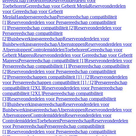
gereedschap
Toebehoren
Reserveonderdelen voor
Toebehoren
Gereedschap voor Geberit Mepla
Reserveonderdelen
voor Gereedschap voor Geberit
Mepla
Handpersgereedschap
Persgereedschap compatibiliteit
[1]
Reserveonderdelen voor Persgereedschap compatibiliteit
[1]
Persgereedschap compatibiliteit [2]
Reserveonderdelen voor
Persgereedschap compatibiliteit
[2]
Buisbewerkingsgereedschap
Reserveonderdelen voor
Buisbewerkingsgereedschap
Afpersstoppen
Reserveonderdelen voor
Afpersstoppen
Controlemiddelen
Toebehoren
Gereedschap voor
Geberit Mapress
Reserveonderdelen voor Gereedschap voor Geberit
Mapress
Persgereedschap compatibiliteit [1]
Reserveonderdelen voor
Persgereedschap compatibiliteit [1]
Persgereedschap compatibiliteit
[2]
Reserveonderdelen voor Persgereedschap compatibiliteit
[2]
Persgereedschappen compatibiliteit [1] / [2]
Reserveonderdelen
voor Persgereedschappen compatibiliteit [1] / [2]
Persgereedschap
compatibiliteit [2XL]
Reserveonderdelen voor Persgereedschap
compatibiliteit [2XL]
Persgereedschap compatibiliteit
[3]
Reserveonderdelen voor Persgereedschap compatibiliteit
[3]
Buisbewerkingsgereedschap
Reserveonderdelen voor
Buisbewerkingsgereedschap
Afpersstoppen
Reserveonderdelen voor
Afpersstoppen
Controlemiddelen
Reserveonderdelen voor
Controlemiddelen
Toebehoren
Persgereedschap
Reserveonderdelen
voor Persgereedschap
Persgereedschap compatibiliteit
[1]
Reserveonderdelen voor Persgereedschap compatibiliteit