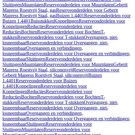
Sluitingen
Muurplaten
Reserveonderdelen voor Muurplaten
Geberit
Mapress Roestvrij Staal, gas
Reserveonderdelen voor Geberit
Mapress Roestvrij Staal, gas
Buizen 1.4401
Reserveonderdelen voor
Buizen 1.4401
Buisstukken
Koppelingen
Reserveonderdelen voor
Koppelingen
Reducties
Reserveonderdelen voor
Reducties
Bochten
Reserveonderdelen voor Bochten
T-
stukken
Reserveonderdelen voor T-stukken
Overgangen, niet-
losneembaar
Reserveonderdelen voor Overgangen, niet-
losneembaar
Overgangen en verbindingen,
losneembaar
Reserveonderdelen voor Overgangen en verbindingen,
losneembaar
Sluitingen
Reserveonderdelen voor
Sluitingen
Muurplaten
Reserveonderdelen voor Muurplaten
Geberit
Mapress Roestvrij Staal, siliconenvrij
Reserveonderdelen voor
Geberit Mapress Roestvrij Staal, siliconenvrij
Buizen
1.4401
Reserveonderdelen voor Buizen
1.4401
Koppelingen
Reserveonderdelen voor
Koppelingen
Reducties
Reserveonderdelen voor
Reducties
Bochten
Reserveonderdelen voor Bochten
T-
stukken
Reserveonderdelen voor T-stukken
Overgangen, niet-
losneembaar
Reserveonderdelen voor Overgangen, niet-
losneembaar
Overgangen en verbindingen,
losneembaar
Reserveonderdelen voor Overgangen en verbindingen,
losneembaar
Sluitingen
Reserveonderdelen voor
Sluitingen
Muurplaten
Reserveonderdelen voor
Muurplaten
Compensatoren
Reserveonderdelen voor