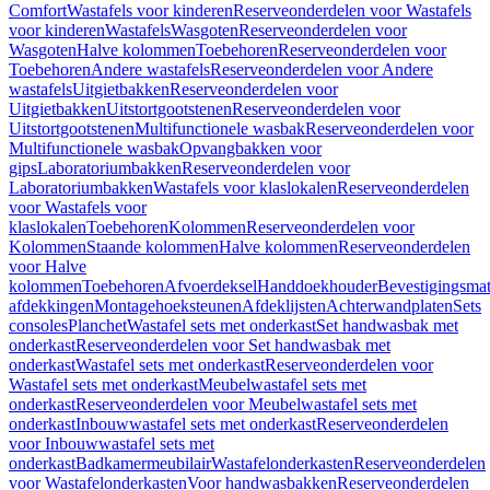
Comfort
Wastafels voor kinderen
Reserveonderdelen voor Wastafels
voor kinderen
Wastafels
Wasgoten
Reserveonderdelen voor
Wasgoten
Halve kolommen
Toebehoren
Reserveonderdelen voor
Toebehoren
Andere wastafels
Reserveonderdelen voor Andere
wastafels
Uitgietbakken
Reserveonderdelen voor
Uitgietbakken
Uitstortgootstenen
Reserveonderdelen voor
Uitstortgootstenen
Multifunctionele wasbak
Reserveonderdelen voor
Multifunctionele wasbak
Opvangbakken voor
gips
Laboratoriumbakken
Reserveonderdelen voor
Laboratoriumbakken
Wastafels voor klaslokalen
Reserveonderdelen
voor Wastafels voor
klaslokalen
Toebehoren
Kolommen
Reserveonderdelen voor
Kolommen
Staande kolommen
Halve kolommen
Reserveonderdelen
voor Halve
kolommen
Toebehoren
Afvoerdeksel
Handdoekhouder
Bevestigingsmat
afdekkingen
Montagehoeksteunen
Afdeklijsten
Achterwandplaten
Sets
consoles
Planchet
Wastafel sets met onderkast
Set handwasbak met
onderkast
Reserveonderdelen voor Set handwasbak met
onderkast
Wastafel sets met onderkast
Reserveonderdelen voor
Wastafel sets met onderkast
Meubelwastafel sets met
onderkast
Reserveonderdelen voor Meubelwastafel sets met
onderkast
Inbouwwastafel sets met onderkast
Reserveonderdelen
voor Inbouwwastafel sets met
onderkast
Badkamermeubilair
Wastafelonderkasten
Reserveonderdelen
voor Wastafelonderkasten
Voor handwasbakken
Reserveonderdelen