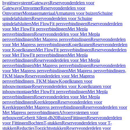
hygiënesysteem
Gateways
Reserveonderdelen voor
Gateways
Omvormer
Reserveonderdelen voor
Omvormer
Montagemateriaal
Armaturen voor buizen
Schuine
spindelafsluiters
Reserveonderdelen voor Schuine
spindelafsluiters
Met FlowFit persverbindingen
Reserveonderdelen
voor Met FlowFit persverbindingen
Met Mepla
persverbindingen
Reserveonderdelen voor Met Mepla
persverbindingen
Met Mapress persverbindingen
Reserveonderdelen
voor Met Mapress persverbindingen
Kogelkranen
Reserveonderdelen
voor Kogelkranen
Met FlowFit persverbindingen
Reserveonderdelen
voor Met FlowFit persverbindingen
Met Mepla
persverbindingen
Reserveonderdelen voor Met Mepla
persverbindingen
Met Mapress persverbindingen
Reserveonderdelen
voor Met Mapress persverbindingen
Met Mapress persverbindingen,
FKM blauw
Reserveonderdelen voor Met Mapress
persverbindingen, FKM blauw
Kogelkranen voor
inbouwmontage
Reserveonderdelen voor Kogelkranen voor
inbouwmontage
Met FlowFit persverbindingen
Met Mepla
persverbindingen
Reserveonderdelen voor Met Mepla
persverbindingen
Keerkleppen
Reserveonderdelen voor
Keerkleppen
Met Mapress persverbindingen
Reserveonderdelen voor
Met Mapress persverbindingen
Afvoersystemen voor
gebouwen
Geberit Silent-db20
Buizen
Fittingen
Reserveonderdelen
voor Fittingen
Bochten
T-stukken
Reserveonderdelen voor T-
stukken
Reducties
Toezichtsstukken
Reserveonderdelen voor