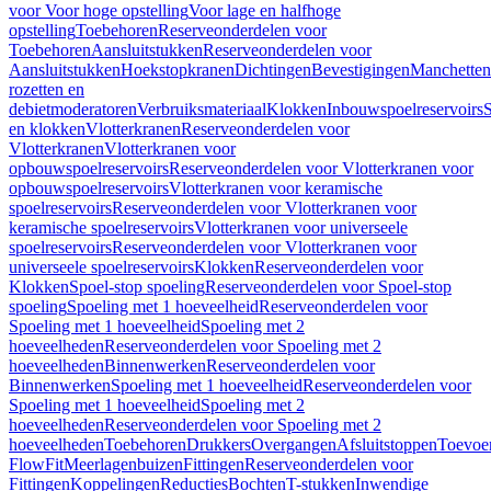
voor Voor hoge opstelling
Voor lage en halfhoge
opstelling
Toebehoren
Reserveonderdelen voor
Toebehoren
Aansluitstukken
Reserveonderdelen voor
Aansluitstukken
Hoekstopkranen
Dichtingen
Bevestigingen
Manchetten
rozetten en
debietmoderatoren
Verbruiksmateriaal
Klokken
Inbouwspoelreservoirs
en klokken
Vlotterkranen
Reserveonderdelen voor
Vlotterkranen
Vlotterkranen voor
opbouwspoelreservoirs
Reserveonderdelen voor Vlotterkranen voor
opbouwspoelreservoirs
Vlotterkranen voor keramische
spoelreservoirs
Reserveonderdelen voor Vlotterkranen voor
keramische spoelreservoirs
Vlotterkranen voor universeele
spoelreservoirs
Reserveonderdelen voor Vlotterkranen voor
universeele spoelreservoirs
Klokken
Reserveonderdelen voor
Klokken
Spoel-stop spoeling
Reserveonderdelen voor Spoel-stop
spoeling
Spoeling met 1 hoeveelheid
Reserveonderdelen voor
Spoeling met 1 hoeveelheid
Spoeling met 2
hoeveelheden
Reserveonderdelen voor Spoeling met 2
hoeveelheden
Binnenwerken
Reserveonderdelen voor
Binnenwerken
Spoeling met 1 hoeveelheid
Reserveonderdelen voor
Spoeling met 1 hoeveelheid
Spoeling met 2
hoeveelheden
Reserveonderdelen voor Spoeling met 2
hoeveelheden
Toebehoren
Drukkers
Overgangen
Afsluitstoppen
Toevoe
FlowFit
Meerlagenbuizen
Fittingen
Reserveonderdelen voor
Fittingen
Koppelingen
Reducties
Bochten
T-stukken
Inwendige