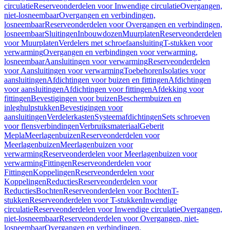
circulatie
Reserveonderdelen voor Inwendige circulatie
Overgangen,
niet-losneembaar
Overgangen en verbindingen,
losneembaar
Reserveonderdelen voor Overgangen en verbindingen,
losneembaar
Sluitingen
Inbouwdozen
Muurplaten
Reserveonderdelen
voor Muurplaten
Verdelers met schroefaansluiting
T-stukken voor
verwarming
Overgangen en verbindingen voor verwarming,
losneembaar
Aansluitingen voor verwarming
Reserveonderdelen
voor Aansluitingen voor verwarming
Toebehoren
Isolaties voor
aansluitingen
Afdichtingen voor buizen en fittingen
Afdichtingen
voor aansluitingen
Afdichtingen voor fittingen
Afdekking voor
fittingen
Bevestigingen voor buizen
Beschermbuizen en
inleghulpstukken
Bevestigingen voor
aansluitingen
Verdelerkasten
Systeemafdichtingen
Sets schroeven
voor flensverbindingen
Verbruiksmateriaal
Geberit
Mepla
Meerlagenbuizen
Reserveonderdelen voor
Meerlagenbuizen
Meerlagenbuizen voor
verwarming
Reserveonderdelen voor Meerlagenbuizen voor
verwarming
Fittingen
Reserveonderdelen voor
Fittingen
Koppelingen
Reserveonderdelen voor
Koppelingen
Reducties
Reserveonderdelen voor
Reducties
Bochten
Reserveonderdelen voor Bochten
T-
stukken
Reserveonderdelen voor T-stukken
Inwendige
circulatie
Reserveonderdelen voor Inwendige circulatie
Overgangen,
niet-losneembaar
Reserveonderdelen voor Overgangen, niet-
losneembaar
Overgangen en verbindingen,