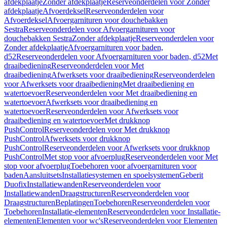
afdekplaatje
Zonder afdekplaatje
Reserveonderdelen voor Zonder
afdekplaatje
Afvoerdeksel
Reserveonderdelen voor
Afvoerdeksel
Afvoergarnituren voor douchebakken
Sestra
Reserveonderdelen voor Afvoergarnituren voor
douchebakken Sestra
Zonder afdekplaatje
Reserveonderdelen voor
Zonder afdekplaatje
Afvoergarnituren voor baden,
d52
Reserveonderdelen voor Afvoergarnituren voor baden, d52
Met
draaibediening
Reserveonderdelen voor Met
draaibediening
Afwerksets voor draaibediening
Reserveonderdelen
voor Afwerksets voor draaibediening
Met draaibediening en
watertoevoer
Reserveonderdelen voor Met draaibediening en
watertoevoer
Afwerksets voor draaibediening en
watertoevoer
Reserveonderdelen voor Afwerksets voor
draaibediening en watertoevoer
Met drukknop
PushControl
Reserveonderdelen voor Met drukknop
PushControl
Afwerksets voor drukknop
PushControl
Reserveonderdelen voor Afwerksets voor drukknop
PushControl
Met stop voor afvoerplug
Reserveonderdelen voor Met
stop voor afvoerplug
Toebehoren voor afvoergarnituren voor
baden
Aansluitsets
Installatiesystemen en spoelsystemen
Geberit
Duofix
Installatiewanden
Reserveonderdelen voor
Installatiewanden
Draagstructuren
Reserveonderdelen voor
Draagstructuren
Beplatingen
Toebehoren
Reserveonderdelen voor
Toebehoren
Installatie-elementen
Reserveonderdelen voor Installatie-
elementen
Elementen voor wc's
Reserveonderdelen voor Elementen