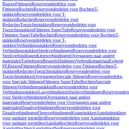
Buizen
Fittingen
Reserveonderdelen voor
Fittingen
Bochten
Reserveonderdelen voor Bochten
T-
stukken
Reserveonderdelen voor T-
stukken
Reducties
Reserveonderdelen voor
Reducties
Toezichtsstukken
Reserveonderdelen voor
Toezichtsstukken
Fittingen SuperTube
Reserveonderdelen voor
Fittingen SuperTube
Bochten
Reserveonderdelen voor Bochten
T-
stukken
Reserveonderdelen voor T-
stukken
Verbindingsstukken
Reserveonderdelen voor
Verbindingsstukken
Steekverbindingen
Reserveonderdelen voor
Steekverbindingen
Klemverbindingen
Overgangen naar andere
materialen
Toebehoren
Beugels
Sluitingen
Verbruiksmateriaal
Geberit
PE
Buizen
Fittingen
Reserveonderdelen voor Fittingen
Bochten
T-
stukken
Reducties
Toezichtsstukken
Reserveonderdelen voor
Toezichtsstukken
Overgangen
Speciale fittingen
Reserveonderdelen
voor Speciale fittingen
Fittingen SuperTube
Bochten
Speciale
fittingen
Verbindingsstukken
Reserveonderdelen voor
Verbindingsstukken
Lasverbindingen
Steekverbindingen
Reserveonder
voor Steekverbindingen
Overgangen naar andere
materialen
Reserveonderdelen voor Overgangen naar andere
materialen
Draadverbindingen
Reserveonderdelen voor
Draadverbindingen
Flensverbindingen
Kraagstukken
Aansluitstukken
voor sanitaire toestellen
Reserveonderdelen voor Aansluitstukken
voor sanitaire toestellen
Aansluitbochten
Reserveonderdelen voor
Aansluitbochten
Aansluitmoffen
Reserveonderdelen voor