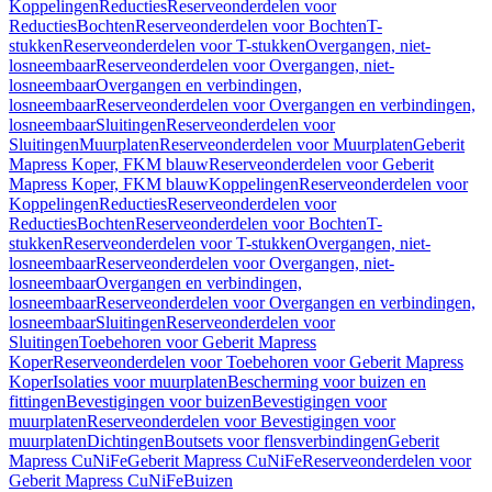
Koppelingen
Reducties
Reserveonderdelen voor
Reducties
Bochten
Reserveonderdelen voor Bochten
T-
stukken
Reserveonderdelen voor T-stukken
Overgangen, niet-
losneembaar
Reserveonderdelen voor Overgangen, niet-
losneembaar
Overgangen en verbindingen,
losneembaar
Reserveonderdelen voor Overgangen en verbindingen,
losneembaar
Sluitingen
Reserveonderdelen voor
Sluitingen
Muurplaten
Reserveonderdelen voor Muurplaten
Geberit
Mapress Koper, FKM blauw
Reserveonderdelen voor Geberit
Mapress Koper, FKM blauw
Koppelingen
Reserveonderdelen voor
Koppelingen
Reducties
Reserveonderdelen voor
Reducties
Bochten
Reserveonderdelen voor Bochten
T-
stukken
Reserveonderdelen voor T-stukken
Overgangen, niet-
losneembaar
Reserveonderdelen voor Overgangen, niet-
losneembaar
Overgangen en verbindingen,
losneembaar
Reserveonderdelen voor Overgangen en verbindingen,
losneembaar
Sluitingen
Reserveonderdelen voor
Sluitingen
Toebehoren voor Geberit Mapress
Koper
Reserveonderdelen voor Toebehoren voor Geberit Mapress
Koper
Isolaties voor muurplaten
Bescherming voor buizen en
fittingen
Bevestigingen voor buizen
Bevestigingen voor
muurplaten
Reserveonderdelen voor Bevestigingen voor
muurplaten
Dichtingen
Boutsets voor flensverbindingen
Geberit
Mapress CuNiFe
Geberit Mapress CuNiFe
Reserveonderdelen voor
Geberit Mapress CuNiFe
Buizen