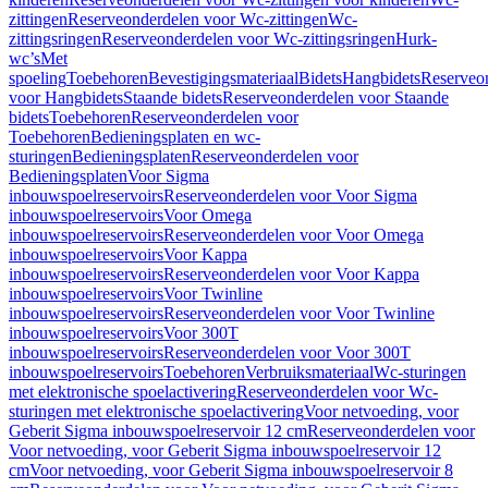
zittingen
Reserveonderdelen voor Wc-zittingen
Wc-
zittingsringen
Reserveonderdelen voor Wc-zittingsringen
Hurk-
wc’s
Met
spoeling
Toebehoren
Bevestigingsmateriaal
Bidets
Hangbidets
Reserveo
voor Hangbidets
Staande bidets
Reserveonderdelen voor Staande
bidets
Toebehoren
Reserveonderdelen voor
Toebehoren
Bedieningsplaten en wc-
sturingen
Bedieningsplaten
Reserveonderdelen voor
Bedieningsplaten
Voor Sigma
inbouwspoelreservoirs
Reserveonderdelen voor Voor Sigma
inbouwspoelreservoirs
Voor Omega
inbouwspoelreservoirs
Reserveonderdelen voor Voor Omega
inbouwspoelreservoirs
Voor Kappa
inbouwspoelreservoirs
Reserveonderdelen voor Voor Kappa
inbouwspoelreservoirs
Voor Twinline
inbouwspoelreservoirs
Reserveonderdelen voor Voor Twinline
inbouwspoelreservoirs
Voor 300T
inbouwspoelreservoirs
Reserveonderdelen voor Voor 300T
inbouwspoelreservoirs
Toebehoren
Verbruiksmateriaal
Wc-sturingen
met elektronische spoelactivering
Reserveonderdelen voor Wc-
sturingen met elektronische spoelactivering
Voor netvoeding, voor
Geberit Sigma inbouwspoelreservoir 12 cm
Reserveonderdelen voor
Voor netvoeding, voor Geberit Sigma inbouwspoelreservoir 12
cm
Voor netvoeding, voor Geberit Sigma inbouwspoelreservoir 8