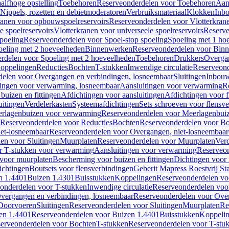
alfhoge opstelling
Toebehoren
Reserveonderdelen voor Toebehoren
Aan
Nippels, rozetten en debietmoderatoren
Verbruiksmateriaal
Klokken
Inbo
ranen voor opbouwspoelreservoirs
Reserveonderdelen voor Vlotterkran
 spoelreservoirs
Vlotterkranen voor universeele spoelreservoirs
Reserve
spoeling
Reserveonderdelen voor Spoel-stop spoeling
Spoeling met 1 ho
oeling met 2 hoeveelheden
Binnenwerken
Reserveonderdelen voor Bin
rdelen voor Spoeling met 2 hoeveelheden
Toebehoren
Drukkers
Overga
oppelingen
Reducties
Bochten
T-stukken
Inwendige circulatie
Reserveond
elen voor Overgangen en verbindingen, losneembaar
Sluitingen
Inbou
ingen voor verwarming, losneembaar
Aansluitingen voor verwarming
R
buizen en fittingen
Afdichtingen voor aansluitingen
Afdichtingen voor f
uitingen
Verdelerkasten
Systeemafdichtingen
Sets schroeven voor flensv
rlagenbuizen voor verwarming
Reserveonderdelen voor Meerlagenbui
Reserveonderdelen voor Reducties
Bochten
Reserveonderdelen voor B
et-losneembaar
Reserveonderdelen voor Overgangen, niet-losneembaar
en voor Sluitingen
Muurplaten
Reserveonderdelen voor Muurplaten
Verd
r T-stukken voor verwarming
Aansluitingen voor verwarming
Reserveon
s voor muurplaten
Bescherming voor buizen en fittingen
Dichtingen voor
ichtingen
Boutsets voor flensverbindingen
Geberit Mapress Roestvrij St
n 1.4401
Buizen 1.4301
Buisstukken
Koppelingen
Reserveonderdelen vo
onderdelen voor T-stukken
Inwendige circulatie
Reserveonderdelen voor
vergangen en verbindingen, losneembaar
Reserveonderdelen voor Over
Doorvoeren
Sluitingen
Reserveonderdelen voor Sluitingen
Muurplaten
Re
en 1.4401
Reserveonderdelen voor Buizen 1.4401
Buisstukken
Koppeli
erveonderdelen voor Bochten
T-stukken
Reserveonderdelen voor T-stu