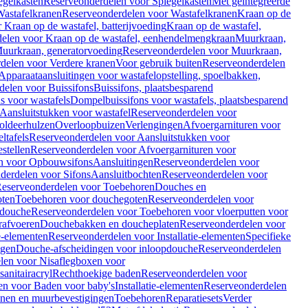
egelkasten
Reserveonderdelen voor Spiegelkasten
Met geïntegreerde
astafelkranen
Reserveonderdelen voor Wastafelkranen
Kraan op de
Kraan op de wastafel, batterijvoeding
Kraan op de wastafel,
elen voor Kraan op de wastafel, eenhendelmengkraan
Muurkraan,
uurkraan, generatorvoeding
Reserveonderdelen voor Muurkraan,
delen voor Verdere kranen
Voor gebruik buiten
Reserveonderdelen
Apparaataansluitingen voor wastafelopstelling, spoelbakken,
delen voor Buissifons
Buissifons, plaatsbesparend
s voor wastafels
Dompelbuissifons voor wastafels, plaatsbesparend
Aansluitstukken voor wastafel
Reserveonderdelen voor
oldeerhulzen
Overloopbuizen
Verlengingen
Afvoergarnituren voor
ltafels
Reserveonderdelen voor Aansluitstukken voor
stellen
Reserveonderdelen voor Afvoergarnituren voor
n voor Opbouwsifons
Aansluitingen
Reserveonderdelen voor
derdelen voor Sifons
Aansluitbochten
Reserveonderdelen voor
eserveonderdelen voor Toebehoren
Douches en
oten
Toebehoren voor douchegoten
Reserveonderdelen voor
 douche
Reserveonderdelen voor Toebehoren voor vloerputten voor
rafvoeren
Douchebakken en doucheplaten
Reserveonderdelen voor
ie-elementen
Reserveonderdelen voor Installatie-elementen
Specifieke
ngen
Douche-afscheidingen voor inloopdouche
Reserveonderdelen
len voor Nisaflegboxen voor
anitairacryl
Rechthoekige baden
Reserveonderdelen voor
en voor Baden voor baby's
Installatie-elementen
Reserveonderdelen
unen en muurbevestigingen
Toebehoren
Reparatiesets
Verder