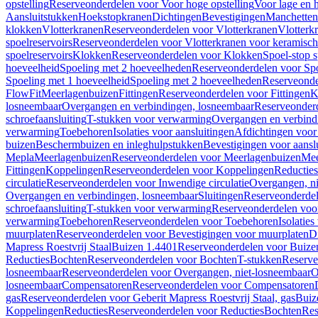
opstelling
Reserveonderdelen voor Voor hoge opstelling
Voor lage en h
Aansluitstukken
Hoekstopkranen
Dichtingen
Bevestigingen
Manchetten
klokken
Vlotterkranen
Reserveonderdelen voor Vlotterkranen
Vlotterk
spoelreservoirs
Reserveonderdelen voor Vlotterkranen voor keramische
spoelreservoirs
Klokken
Reserveonderdelen voor Klokken
Spoel-stop 
hoeveelheid
Spoeling met 2 hoeveelheden
Reserveonderdelen voor Sp
Spoeling met 1 hoeveelheid
Spoeling met 2 hoeveelheden
Reserveonde
FlowFit
Meerlagenbuizen
Fittingen
Reserveonderdelen voor Fittingen
K
losneembaar
Overgangen en verbindingen, losneembaar
Reserveonderd
schroefaansluiting
T-stukken voor verwarming
Overgangen en verbind
verwarming
Toebehoren
Isolaties voor aansluitingen
Afdichtingen voor 
buizen
Beschermbuizen en inleghulpstukken
Bevestigingen voor aansl
Mepla
Meerlagenbuizen
Reserveonderdelen voor Meerlagenbuizen
Mee
Fittingen
Koppelingen
Reserveonderdelen voor Koppelingen
Reducties
circulatie
Reserveonderdelen voor Inwendige circulatie
Overgangen, ni
Overgangen en verbindingen, losneembaar
Sluitingen
Reserveonderdel
schroefaansluiting
T-stukken voor verwarming
Reserveonderdelen voo
verwarming
Toebehoren
Reserveonderdelen voor Toebehoren
Isolatie
muurplaten
Reserveonderdelen voor Bevestigingen voor muurplaten
D
Mapress Roestvrij Staal
Buizen 1.4401
Reserveonderdelen voor Buize
Reducties
Bochten
Reserveonderdelen voor Bochten
T-stukken
Reserve
losneembaar
Reserveonderdelen voor Overgangen, niet-losneembaar
O
losneembaar
Compensatoren
Reserveonderdelen voor Compensatoren
gas
Reserveonderdelen voor Geberit Mapress Roestvrij Staal, gas
Buiz
Koppelingen
Reducties
Reserveonderdelen voor Reducties
Bochten
Res