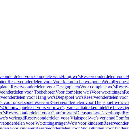
veonderdelen voor Complete wc's
Hang-wc's
Reserveonderdelen voor 
tten
Reserveonderdelen voor Voor keramische wc-potten
Wc-bijzettoest
platen
Reserveonderdelen voor Designplaten
Voor complete wc's
Reserv
veonderdelen voor Toebehoren
Voor complete wc's
Voor wc-zittingen
Re
rveonderdelen voor Hang-wc's
Diepspoel-wc's
Reserveonderdelen voor
s voor opzet spoelreservoir
Reserveonderdelen voor Diepspoel-wc’s voo
's
Opbouwspoelreservoirs voor wc's, van sanitaire keramiek
Te bevestig
c's
Reserveonderdelen voor Comfort-wc's
Diepspoel-wc’s verhoogd
Res
wc’s verlengd
Reserveonderdelen voor Vlakspoel-wc’s verlengd
Comfor
veonderdelen voor Wc-zittingsringen
Wc’s voor kinderen
Reserveonder
ingen voor kinderen
Reserveonderdelen voor Wc-zittingen voor kindere