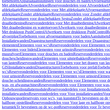
toebehoren
Apparaataansluitingen voor douches en baden
Afvoergarni
Met afdekplaatje
Afvoerdeksel
Reserveonderdelen voor Afvoerdeksel
A
afdekplaatje
Reserveonderdelen voor Met afdekplaatje
Afvoergarnitur
afdekplaatje
Zonder afdekplaatje
Reserveonderdelen voor Zonder afdek
Afvoergarnituren voor douchebakken Sestra
Zonder afdekplaatje
Reser
draaibediening
Reserveonderdelen voor Met draaibediening
Afwerkset
Met draaibediening en watertoevoer
Afwerksets voor draaibediening 
Met drukknop PushControl
Afwerksets voor drukknop PushControl
Re
afvoerplug
Toebehoren voor afvoergarnituren voor baden
Aansluitsets
Installatiewanden
Draagstructuren
Reserveonderdelen voor Draagstruc
elementen
Elementen voor wc's
Reserveonderdelen voor Elementen vo
Elementen voor bidets
Elementen voor urinoirs
Reserveonderdelen voo
muurafvoer
Elementen voor douches en baden
Reserveonderdelen voo
douchescheidingswanden
Elementen voor uitgietbakken
Reserveonderd
van lasten
Reserveonderdelen voor Elementen voor het dragen van las
GIS
Installatiewanden
Draagstructuren
Toebehoren voor prefab
Toebeho
wc's
Reserveonderdelen voor Elementen voor wc's
Elementen voor was
voor urinoirs
Reserveonderdelen voor Elementen voor urinoirs
Elemen
douche-scheidingswanden
Reserveonderdelen voor Elementen voor 
was- en afwasmachines
Reserveonderdelen voor Elementen voor was
Toebehoren
Installatiemodules
Reserveonderdelen voor Installatiemodu
installatiewanden
Reserveonderdelen voor Voor installatiewanden
Voor
Opbouwspoelreservoirs voor wc's, van kunststof
Te bevestigen op de
halfhoge opstelling
Reserveonderdelen voor Voor lage en halfhoge ops
keramiek
Te bevestigen op de wc-pot
Reserveonderdelen voor Te beve