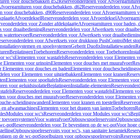
turen voor douchebakken d52
Reserveonderdelen voor Afvoergarnitur
fvoergarnituren voor douchebakken, d62
Reserveonderdelen voor Afvo
en voor douchebakken, d90
Reserveonderdelen voor Afvoergarnituren 
plaatje
Afvoerdeksel
Reserveonderdelen voor Afvoerdeksel
Afvoergarn
veonderdelen voor Zonder afdekplaatje
Afvoergarnituren voor baden, 
s voor draaibediening
Reserveonderdelen voor Afwerksets voor draaibe
en watertoevoer
Reserveonderdelen voor Afwerksets voor draaibedienin
serveonderdelen voor Afwerksets voor drukknop PushControl
Met sto
Installatiesystemen en spoelsystemen
Geberit Duofix
Installatiewanden
Re
turen
Beplatingen
Toebehoren
Reserveonderdelen voor Toebehoren
Insta
or wc's
Elementen voor wastafels
Reserveonderdelen voor Elementen vo
r Elementen voor urinoirs
Elementen voor douches met muurafvoer
Res
r Elementen voor douches en baden
Elementen voor douchescheidings
elen voor Elementen voor uitgietbakken
Elementen voor kranen
Reserv
ten
Elementen voor spoeltafels
Reserveonderdelen voor Elementen voor 
ren voor geluidsisolatie
Beplatingen
Installatie-elementen
Reserveonderde
tafels
Reserveonderdelen voor Elementen voor wastafels
Elementen voo
ten voor douches met muurafvoer
Reserveonderdelen voor Elementen v
douche-scheidingswanden
Elementen voor kranen en toestellen
Reserveon
- en afwasmachines
Elementen voor het dragen van lasten
Toebehoren
Re
les
Modules voor wc's
Reserveonderdelen voor Modules voor wc's
Bepl
 toevoersystemen
Voor waterafvoer
Opbouwspoelreservoirs
Opbouwspoel
 wc-pot
Reserveonderdelen voor Te bevestigen op de wc-pot
Voor hoge o
telling
Opbouwspoelreservoirs voor wc's, van sanitaire keramiek
Reserv
stigen op de wc-pot
Spoelbuizen voor opbouwspoelreservoirs
Reserveon