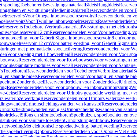
t spoeling
Toebehoren
Bevestigingsmateriaal
Bidets
Hangbidets
Reserveo
ingsplaten en wc-sturingen
Bedieningsplaten
Reserveonderdelen voor B
elreservoirs
Voor Omega inbouwspoelreservoirs
Reserveonderdelen vo
elreservoirs
Voor Twinline inbouwspoelreservoirs
Reserveonderdelen 
lreservoirs
Toebehoren
Verbruiksmateriaal
Wc-sturingen met elektronis
bouwspoelreservoir 12 cm
Reserveonderdelen voor Voor netvoeding, vo
or netvoeding, voor Geberit Sigma inbouwspoelreservoir 8 cm
Voor ne
bouwspoelreservoir 12 cm
Voor batterijvoeding, voor Geberit Sigma in
turingen met pneumatische spoelactivering
Reserveonderdelen voor Wc-
eden
Voor spoeling met 1 hoeveelheid
Reserveonderdelen voor Voor spoe
bouwsets
Reserveonderdelen voor Ruwbouwsets
Voor wc-sturingen met
e modules
Sanitaire modules voor wc's
Reserveonderdelen voor Sanitaire
's
Toebehoren
Reserveonderdelen voor Toebehoren
Verbruiksmateriaal
S
- en staande bidets
Reserveonderdelen voor Voor hang- en staande bid
spoelrand
Zonder deksel
Reserveonderdelen voor Zonder deksel
Urinoirs
ring
Reserveonderdelen voor Voor opbouw- en inbouwurinoirsturing
Wit
 wc-deksel
Reserveonderdelen voor Urinoirs gespoelde werking, met / v
rs waterloze werking
Reserveonderdelen voor Urinoirs waterloze werk
idingswanden
Urinoirscheidingswanden van kunststof
Reserveonderdele
rinoirscheidingswanden van glas
Urinoirscheidingswanden van sanitai
inoirdeksel
Sifons en sifontoebehoren
Spoelbuizen, spoelbochten en ov
tstukken voor sanitaire toestellen
Urinoirsturingen
Inbouw
Reserveonder
, netvoeding
Met elektronische spoelactivering, batterijvoeding
Reserveo
he spoelactivering
Opbouw
Reserveonderdelen voor Opbouw
Met elekt
rdelen voor Toebehoren
Ruwbouw- en vervangingssets
Reserveonderde