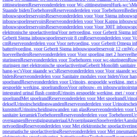
zittingsringen
Reserveonderdelen voor Wc-zittingsringen
Hurk-wc’s
Me
Staande bidets
Toebehoren
Reserveonderdelen voor Toebehoren
Bedien
inbouwspoelreservoirs
Reserveonderdelen voor Voor Sigma inbouwspo
inbouwspoelreservoirs
Reserveonderdelen voor Voor Kappa inbouwspo
inbouwspoelreservoirs
Reserveonderdelen voor Voor 300T inbouwspoe
elektronische spoelactivering
Voor netvoeding, voor Geberit Sigma in
Geberit Sigma inbouwspoelreservoir 8 cm
Reserveonderdelen voor Vo
cm
Reserveonderdelen voor Voor netvoeding, voor Geberit Omega in
batterijvoeding, voor Geberit Sigma inbouwspoelreservoir 12 cm
Wc-s
hoeveelheden
Reserveonderdelen voor Voor spoeling met 2 hoeveelh
sturingen
Reserveonderdelen voor Toebehoren voor wc-sturingen
Ruw
sturingen met elektronische spoelactivering
Geberit Monolith sanitair
hang-wc's
Voor staande wc's
Reserveonderdelen voor Voor staande wc
bidets
Reserveonderdelen voor Sanitaire modules voor bidets
Voor hang
spoelrand
Reserveonderdelen voor Urinoirs, gespoelde werking, met 
gespoelde werking, spoelrandloos
Voor opbouw- en inbouwurinoirstu
integrated urinal flush control
Urinoirs gespoelde werking, met / voor
spoelrand
Met spoelrand
Reserveonderdelen voor Met spoelrand
Urinoi
deksel
Urinoirscheidingswanden
Reserveonderdelen voor Urinoirsche
kunststof
Urinoirscheidingswanden van glas
Reserveonderdelen voor U
sanitaire keramiek
Toebehoren
Reserveonderdelen voor Toebehoren
Ur
overgangen
Bevestigingsmateriaal
Afvoerpluggen
Spoelverdeler
Aanslui
netvoeding
Reserveonderdelen voor Met elektronische spoelactivering
pneumatische spoelactivering
Reserveonderdelen voor Met pneumatisc
elektronische spoelactivering, batterijvoeding
Toebehoren
Reserveonde