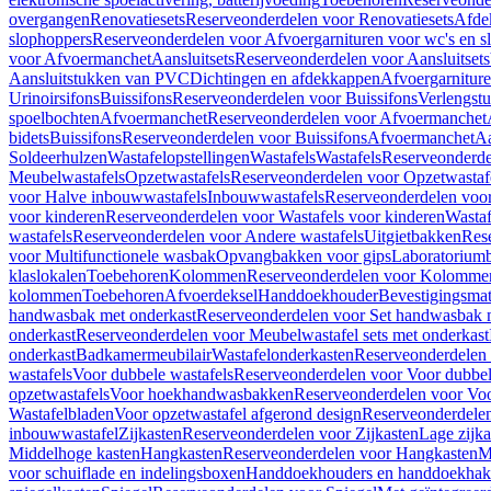
overgangen
Renovatiesets
Reserveonderdelen voor Renovatiesets
Afde
slophoppers
Reserveonderdelen voor Afvoergarnituren voor wc's en s
voor Afvoermanchet
Aansluitsets
Reserveonderdelen voor Aansluitsets
Aansluitstukken van PVC
Dichtingen en afdekkappen
Afvoergarniture
Urinoirsifons
Buissifons
Reserveonderdelen voor Buissifons
Verlengst
spoelbochten
Afvoermanchet
Reserveonderdelen voor Afvoermanchet
bidets
Buissifons
Reserveonderdelen voor Buissifons
Afvoermanchet
Aa
Soldeerhulzen
Wastafelopstellingen
Wastafels
Wastafels
Reserveonderde
Meubelwastafels
Opzetwastafels
Reserveonderdelen voor Opzetwastaf
voor Halve inbouwwastafels
Inbouwwastafels
Reserveonderdelen voo
voor kinderen
Reserveonderdelen voor Wastafels voor kinderen
Wastaf
wastafels
Reserveonderdelen voor Andere wastafels
Uitgietbakken
Res
voor Multifunctionele wasbak
Opvangbakken voor gips
Laboratorium
klaslokalen
Toebehoren
Kolommen
Reserveonderdelen voor Kolomme
kolommen
Toebehoren
Afvoerdeksel
Handdoekhouder
Bevestigingsmat
handwasbak met onderkast
Reserveonderdelen voor Set handwasbak 
onderkast
Reserveonderdelen voor Meubelwastafel sets met onderkast
onderkast
Badkamermeubilair
Wastafelonderkasten
Reserveonderdelen 
wastafels
Voor dubbele wastafels
Reserveonderdelen voor Voor dubbel
opzetwastafels
Voor hoekhandwasbakken
Reserveonderdelen voor V
Wastafelbladen
Voor opzetwastafel afgerond design
Reserveonderdelen
inbouwwastafel
Zijkasten
Reserveonderdelen voor Zijkasten
Lage zijka
Middelhoge kasten
Hangkasten
Reserveonderdelen voor Hangkasten
M
voor schuiflade en indelingsboxen
Handdoekhouders en handdoekha