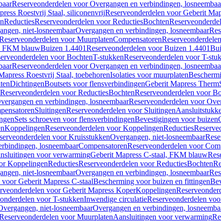
baar
Reserveonderdelen voor Overgangen en verbindingen, losneembaa
ress Roestvrij Staal, siliconenvrij
Reserveonderdelen voor Geberit Mapre
en
Reducties
Reserveonderdelen voor Reducties
Bochten
Reserveonderde
angen, niet-losneembaar
Overgangen en verbindingen, losneembaar
Res
Reserveonderdelen voor Muurplaten
Compensatoren
Reserveonderdele
al, FKM blauw
Buizen 1.4401
Reserveonderdelen voor Buizen 1.4401
Bui
erveonderdelen voor Bochten
T-stukken
Reserveonderdelen voor T-stu
baar
Reserveonderdelen voor Overgangen en verbindingen, losneembaa
apress Roestvrij Staal, toebehoren
Isolaties voor muurplaten
Beschermin
ten
Dichtingen
Boutsets voor flensverbindingen
Geberit Mapress Therm
Reserveonderdelen voor Reducties
Bochten
Reserveonderdelen voor B
vergangen en verbindingen, losneembaar
Reserveonderdelen voor Over
pensatoren
Sluitingen
Reserveonderdelen voor Sluitingen
Aansluitstukk
ingen
Sets schroeven voor flensverbindingen
Bevestigingen voor buizen
en
Koppelingen
Reserveonderdelen voor Koppelingen
Reducties
Reserveo
serveonderdelen voor Kruisstukken
Overgangen, niet-losneembaar
Rese
rbindingen, losneembaar
Compensatoren
Reserveonderdelen voor Com
nsluitingen voor verwarming
Geberit Mapress C-staal, FKM blauw
Res
or Koppelingen
Reducties
Reserveonderdelen voor Reducties
Bochten
Re
angen, niet-losneembaar
Overgangen en verbindingen, losneembaar
Res
voor Geberit Mapress C-staal
Bescherming voor buizen en fittingen
Bev
rveonderdelen voor Geberit Mapress Koper
Koppelingen
Reserveonder
onderdelen voor T-stukken
Inwendige circulatie
Reserveonderdelen voor
Overgangen, niet-losneembaar
Overgangen en verbindingen, losneemba
Reserveonderdelen voor Muurplaten
Aansluitingen voor verwarming
Re