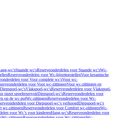
Hang-wc's
Staande wc's
Reserveonderdelen voor Staande wc's
Wc-
ellen
Reserveonderdelen voor Wc-bijzettoestellen
Voor keramische
eonderdelen voor Voor complete wc's
Voor wc-
serveonderdelen voor Voor wc-zittingen
Voor wc-zittingen en
 Diepspoel-wc's
Vlakspoel-wc's
Reserveonderdelen voor Vlakspoel-
r opzet spoelreservoir
Diepspoel-wc's
Reserveonderdelen voor
en op de wc-pot
Wc-zittingen
Reserveonderdelen voor Wc-
erveonderdelen voor Diepspoel-wc’s verhoogd
Diepspoel-wc's
t wc-zittingen
Reserveonderdelen voor Comfort wc-zittingen
Wc-
delen voor Wc’s voor kinderen
Hang-wc's
Reserveonderdelen voor
n
Wc-zittingen
Reserveonderdelen voor Wc-zittingen
Wc-