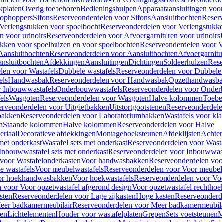
kplaten
Overig toebehoren
Bedieningshulpen
Apparaataansluitingen voor 
lophoppers
Sifons
Reserveonderdelen voor Sifons
Aansluitbochten
Reser
Verlengstukken voor spoelbocht
Reserveonderdelen voor Verlengstukke
n voor urinoirs
Reserveonderdelen voor Afvoergarnituren voor urinoirs
ukken voor spoelbuizen en voor spoelbochten
Reserveonderdelen voor V
Aansluitbochten
Reserveonderdelen voor Aansluitbochten
Afvoergarnitu
nsluitbochten
Afdekkingen
Aansluitingen
Dichtingen
Soldeerhulzen
Rese
len voor Wastafels
Dubbele wastafels
Reserveonderdelen voor Dubbele 
els
Handwasbak
Reserveonderdelen voor Handwasbak
Opzethandwasb
r Inbouwwastafels
Onderbouwwastafels
Reserveonderdelen voor Onder
els
Wasgoten
Reserveonderdelen voor Wasgoten
Halve kolommen
Toebe
erveonderdelen voor Uitgietbakken
Uitstortgootstenen
Reserveonderdele
bakken
Reserveonderdelen voor Laboratoriumbakken
Wastafels voor kla
n
Staande kolommen
Halve kolommen
Reserveonderdelen voor Halve
eriaal
Decoratieve afdekkingen
Montagehoeksteunen
Afdeklijsten
Achte
met onderkast
Wastafel sets met onderkast
Reserveonderdelen voor Wasta
Inbouwwastafel sets met onderkast
Reserveonderdelen voor Inbouwwast
voor Wastafelonderkasten
Voor handwasbakken
Reserveonderdelen vo
e wastafels
Voor meubelwastafels
Reserveonderdelen voor Voor meubel
oor hoekhandwasbakken
Voor hoekwastafels
Reserveonderdelen voor Vo
 voor Voor opzetwastafel afgerond design
Voor opzetwastafel rechthoe
sten
Reserveonderdelen voor Lage zijkasten
Hoge kasten
Reserveonderd
eer badkamermeubilair
Reserveonderdelen voor Meer badkamermeubila
ken
Lichtelementen
Houder voor wastafelplaten
Grepen
Sets voetsteunen
M