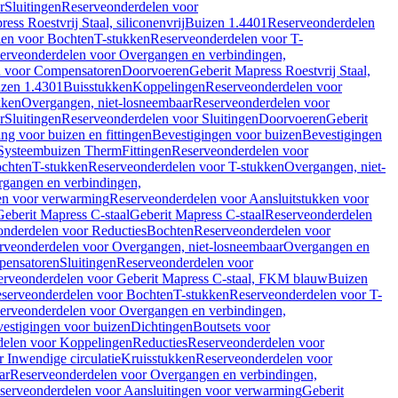
r
Sluitingen
Reserveonderdelen voor
ss Roestvrij Staal, siliconenvrij
Buizen 1.4401
Reserveonderdelen
len voor Bochten
T-stukken
Reserveonderdelen voor T-
erveonderdelen voor Overgangen en verbindingen,
n voor Compensatoren
Doorvoeren
Geberit Mapress Roestvrij Staal,
zen 1.4301
Buisstukken
Koppelingen
Reserveonderdelen voor
kken
Overgangen, niet-losneembaar
Reserveonderdelen voor
r
Sluitingen
Reserveonderdelen voor Sluitingen
Doorvoeren
Geberit
g voor buizen en fittingen
Bevestigingen voor buizen
Bevestigingen
Systeembuizen Therm
Fittingen
Reserveonderdelen voor
ochten
T-stukken
Reserveonderdelen voor T-stukken
Overgangen, niet-
gangen en verbindingen,
en voor verwarming
Reserveonderdelen voor Aansluitstukken voor
Geberit Mapress C-staal
Geberit Mapress C-staal
Reserveonderdelen
nderdelen voor Reducties
Bochten
Reserveonderdelen voor
rveonderdelen voor Overgangen, niet-losneembaar
Overgangen en
pensatoren
Sluitingen
Reserveonderdelen voor
erveonderdelen voor Geberit Mapress C-staal, FKM blauw
Buizen
serveonderdelen voor Bochten
T-stukken
Reserveonderdelen voor T-
erveonderdelen voor Overgangen en verbindingen,
estigingen voor buizen
Dichtingen
Boutsets voor
delen voor Koppelingen
Reducties
Reserveonderdelen voor
 Inwendige circulatie
Kruisstukken
Reserveonderdelen voor
ar
Reserveonderdelen voor Overgangen en verbindingen,
serveonderdelen voor Aansluitingen voor verwarming
Geberit