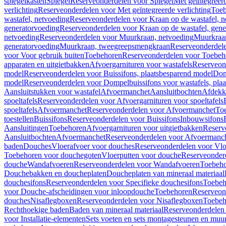
spiegelkasten
Spiegel
Reserveonderdelen voor Spiegel
Met geïntegreerd
verlichting
Reserveonderdelen voor Met geïntegreerde verlichting
Toeb
wastafel, netvoeding
Reserveonderdelen voor Kraan op de wastafel, n
generatorvoeding
Reserveonderdelen voor Kraan op de wastafel, gene
netvoeding
Reserveonderdelen voor Muurkraan, netvoeding
Muurkraan
generatorvoeding
Muurkraan, tweegreepsmengkraan
Reserveonderdel
voor Voor gebruik buiten
Toebehoren
Reserveonderdelen voor Toebeh
apparaten en uitgietbakken
Afvoergarnituren voor wastafels
Reserveond
model
Reserveonderdelen voor Buissifons, plaatsbesparend model
Dom
model
Reserveonderdelen voor Dompelbuissifons voor wastafels, pla
Aansluitstukken voor wastafel
Afvoermanchet
Aansluitbochten
Afdekk
spoeltafels
Reserveonderdelen voor Afvoergarnituren voor spoeltafels
spoeltafels
Afvoermanchet
Reserveonderdelen voor Afvoermanchet
To
toestellen
Buissifons
Reserveonderdelen voor Buissifons
Inbouwsifons
Aansluitingen
Toebehoren
Afvoergarnituren voor uitgietbakken
Reserv
Aansluitbochten
Afvoermanchet
Reserveonderdelen voor Afvoermanc
baden
Douches
Vloerafvoer voor douches
Reserveonderdelen voor Vlo
Toebehoren voor douchegoten
Vloerputten voor douche
Reserveonder
douche
Wandafvoeren
Reserveonderdelen voor Wandafvoeren
Toebeho
Douchebakken en doucheplaten
Doucheplaten van mineraal materiaal
douchesifons
Reserveonderdelen voor Specifieke douchesifons
Toebeh
voor Douche-afscheidingen voor inloopdouche
Toebehoren
Reserveon
douches
Nisaflegboxen
Reserveonderdelen voor Nisaflegboxen
Toebeh
Rechthoekige baden
Baden van mineraal materiaal
Reserveonderdelen 
voor Installatie-elementen
Sets voeten en sets montagesteunen en muu