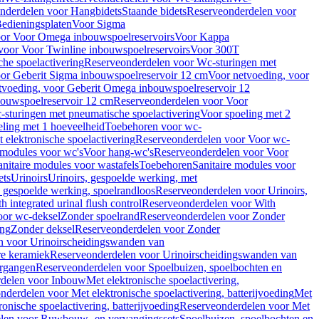
nderdelen voor Hangbidets
Staande bidets
Reserveonderdelen voor
edieningsplaten
Voor Sigma
or Voor Omega inbouwspoelreservoirs
Voor Kappa
voor Voor Twinline inbouwspoelreservoirs
Voor 300T
che spoelactivering
Reserveonderdelen voor Wc-sturingen met
or Geberit Sigma inbouwspoelreservoir 12 cm
Voor netvoeding, voor
tvoeding, voor Geberit Omega inbouwspoelreservoir 12
bouwspoelreservoir 12 cm
Reserveonderdelen voor Voor
sturingen met pneumatische spoelactivering
Voor spoeling met 2
ling met 1 hoeveelheid
Toebehoren voor wc-
 elektronische spoelactivering
Reserveonderdelen voor Voor wc-
 modules voor wc's
Voor hang-wc's
Reserveonderdelen voor Voor
anitaire modules voor wastafels
Toebehoren
Sanitaire modules voor
ets
Urinoirs
Urinoirs, gespoelde werking, met
, gespoelde werking, spoelrandloos
Reserveonderdelen voor Urinoirs,
h integrated urinal flush control
Reserveonderdelen voor With
oor wc-deksel
Zonder spoelrand
Reserveonderdelen voor Zonder
ing
Zonder deksel
Reserveonderdelen voor Zonder
n voor Urinoirscheidingswanden van
re keramiek
Reserveonderdelen voor Urinoirscheidingswanden van
ergangen
Reserveonderdelen voor Spoelbuizen, spoelbochten en
delen voor Inbouw
Met elektronische spoelactivering,
nderdelen voor Met elektronische spoelactivering, batterijvoeding
Met
ronische spoelactivering, batterijvoeding
Reserveonderdelen voor Met
len voor Ruwbouw- en vervangingssets
Spoelbuizen, spoelbochten en