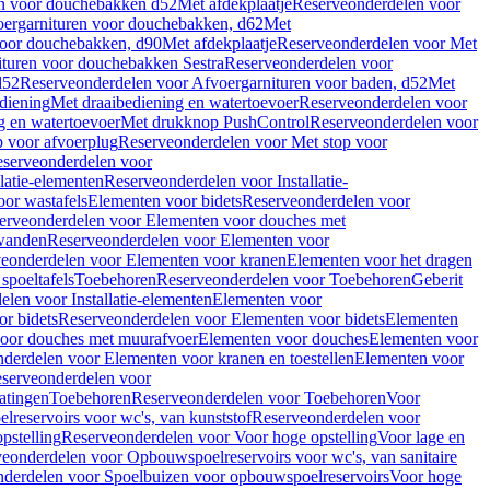
en voor douchebakken d52
Met afdekplaatje
Reserveonderdelen voor
ergarnituren voor douchebakken, d62
Met
voor douchebakken, d90
Met afdekplaatje
Reserveonderdelen voor Met
ituren voor douchebakken Sestra
Reserveonderdelen voor
d52
Reserveonderdelen voor Afvoergarnituren voor baden, d52
Met
diening
Met draaibediening en watertoevoer
Reserveonderdelen voor
g en watertoevoer
Met drukknop PushControl
Reserveonderdelen voor
p voor afvoerplug
Reserveonderdelen voor Met stop voor
serveonderdelen voor
llatie-elementen
Reserveonderdelen voor Installatie-
or wastafels
Elementen voor bidets
Reserveonderdelen voor
erveonderdelen voor Elementen voor douches met
wanden
Reserveonderdelen voor Elementen voor
eonderdelen voor Elementen voor kranen
Elementen voor het dragen
spoeltafels
Toebehoren
Reserveonderdelen voor Toebehoren
Geberit
len voor Installatie-elementen
Elementen voor
r bidets
Reserveonderdelen voor Elementen voor bidets
Elementen
oor douches met muurafvoer
Elementen voor douches
Elementen voor
derdelen voor Elementen voor kranen en toestellen
Elementen voor
serveonderdelen voor
atingen
Toebehoren
Reserveonderdelen voor Toebehoren
Voor
reservoirs voor wc's, van kunststof
Reserveonderdelen voor
pstelling
Reserveonderdelen voor Voor hoge opstelling
Voor lage en
eonderdelen voor Opbouwspoelreservoirs voor wc's, van sanitaire
derdelen voor Spoelbuizen voor opbouwspoelreservoirs
Voor hoge