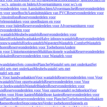
wc's, urinoirs en bidets
Afvoergarnituren voor wc's en
veonderdelen voor Aansluitbochten
Afvoermanchet
Reserveonderdelen
n voor spoelbocht
Aansluitstukken van PVC
Reserveonderdelen voor
Urinoirsifons
Reserveonderdelen voor
erlengstukken voor spoelbuizen en voor
ren voor bidets
Reserveonderdelen voor Afvoergarnituren voor
rveonderdelen voor
wastafels
Meubelwastafels
Reserveonderdelen voor
akken
Hoekhandwasbakken
Halve inbouwwastafels
Reserveonderdelen
bouwwastafels
Hoekwastafels
Wasgoten
Wastafels Comfort
Wastafels
horen
Reserveonderdelen voor Toebehoren
Andere
n voor Uitstortgootstenen
Multifunctionele wasbak
Reserveonderdelen
slokalen
Reserveonderdelen voor Wastafels voor
rwandplaten
Sets consoles
Planchet
Wastafel sets met onderkast
Set
fel sets met onderkast
Meubelwastafel sets met
afel sets met
or Voor handwasbakken
Voor wastafels
Reserveonderdelen voor Voor
wastafels
Voor opzetwastafels
Reserveonderdelen voor Voor
or hoekwastafels
Wastafelbladen
Reserveonderdelen voor
kig
Reserveonderdelen voor Voor opzetwastafel rechthoekig
Voor
elen voor Hoge kasten
Middelhoge kasten
Reserveonderdelen voor
ir
Planchet
Reserveonderdelen voor Planchet
Toebehoren
Inzetbakken
agneetborden
Stopcontacten
Verder toebehoren
Spiegels en