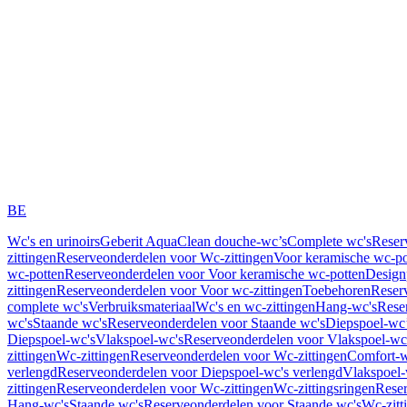
BE
Wc's en urinoirs
Geberit AquaClean douche-wc’s
Complete wc's
Reser
zittingen
Reserveonderdelen voor Wc-zittingen
Voor keramische wc-po
wc-potten
Reserveonderdelen voor Voor keramische wc-potten
Design
zittingen
Reserveonderdelen voor Voor wc-zittingen
Toebehoren
Reser
complete wc's
Verbruiksmateriaal
Wc's en wc-zittingen
Hang-wc's
Rese
wc's
Staande wc's
Reserveonderdelen voor Staande wc's
Diepspoel-wc’
Diepspoel-wc's
Vlakspoel-wc's
Reserveonderdelen voor Vlakspoel-wc
zittingen
Wc-zittingen
Reserveonderdelen voor Wc-zittingen
Comfort-w
verlengd
Reserveonderdelen voor Diepspoel-wc's verlengd
Vlakspoel-
zittingen
Reserveonderdelen voor Wc-zittingen
Wc-zittingsringen
Reser
Hang-wc's
Staande wc's
Reserveonderdelen voor Staande wc's
Wc-zitt