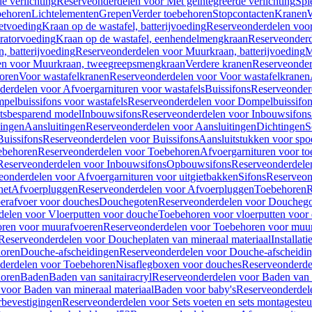
e verlichting
Reserveonderdelen voor Met geïntegreerde verlichting
Spi
ehoren
Lichtelementen
Grepen
Verder toebehoren
Stopcontacten
Kranen
W
etvoeding
Kraan op de wastafel, batterijvoeding
Reserveonderdelen voor 
ratorvoeding
Kraan op de wastafel, eenhendelmengkraan
Reserveonderd
, batterijvoeding
Reserveonderdelen voor Muurkraan, batterijvoeding
M
en voor Muurkraan, tweegreepsmengkraan
Verdere kranen
Reserveonder
oren
Voor wastafelkranen
Reserveonderdelen voor Voor wastafelkranen
erdelen voor Afvoergarnituren voor wastafels
Buissifons
Reserveonder
pelbuissifons voor wastafels
Reserveonderdelen voor Dompelbuissifon
atsbesparend model
Inbouwsifons
Reserveonderdelen voor Inbouwsifons
ingen
Aansluitingen
Reserveonderdelen voor Aansluitingen
Dichtingen
S
Buissifons
Reserveonderdelen voor Buissifons
Aansluitstukken voor spoe
ebehoren
Reserveonderdelen voor Toebehoren
Afvoergarnituren voor toe
Reserveonderdelen voor Inbouwsifons
Opbouwsifons
Reserveonderdele
eonderdelen voor Afvoergarnituren voor uitgietbakken
Sifons
Reserveon
het
Afvoerpluggen
Reserveonderdelen voor Afvoerpluggen
Toebehoren
R
erafvoer voor douches
Douchegoten
Reserveonderdelen voor Doucheg
delen voor Vloerputten voor douche
Toebehoren voor vloerputten voor
ren voor muurafvoeren
Reserveonderdelen voor Toebehoren voor muu
Reserveonderdelen voor Doucheplaten van mineraal materiaal
Installat
oren
Douche-afscheidingen
Reserveonderdelen voor Douche-afscheidi
derdelen voor Toebehoren
Nisaflegboxen voor douches
Reserveonderde
oren
Baden
Baden van sanitairacryl
Reserveonderdelen voor Baden van s
voor Baden van mineraal materiaal
Baden voor baby's
Reserveonderdel
rbevestigingen
Reserveonderdelen voor Sets voeten en sets montageste