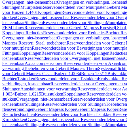
Overgangen, niet-losneembaar
Overgangen en verbindingen, losneem
Sluitingen
Muurplaten
Reserveonderdelen voor Muurplaten
Geberit Map
voor Buizen 1.4401
Koppelingen
Reserveonderdelen voor Koppeling
stukken
Overgangen, niet-losneembaar
Reserveonderdelen voor Overg
losneembaar
Sluitingen
Reserveonderdelen voor Sluitingen
Muurplaten
FKM blauw
Reserveonderdelen voor Geberit Mapress Roestvrij Sta
Koppelingen
Reducties
Reserveonderdelen voor Reducties
Bochten
Res
Overgangen, niet-losneembaar
Overgangen en verbindingen, losneem
Mapress Roestvrij Staal, toebehoren
Reserveonderdelen voor Geberit M
voor muurplaten
Reserveonderdelen voor Bevestigingen voor muurpla
Fittingen
Koppelingen
Reserveonderdelen voor Koppelingen
Reducties
losneembaar
Reserveonderdelen voor Overgangen, niet-losneembaar
O
losneembaar
Axiaalcompensatoren
Reserveonderdelen voor Axiaalcom
verwarming
Toebehoren voor Geberit Mapress Therm
Systeemafdicht
voor Geberit Mapress C-staal
Buizen 1.0034
Buizen 1.0215
Buisstukk
Bochten
T-stukken
Reserveonderdelen voor T-stukken
Kruisstukken
Re
verbindingen, losneembaar
Reserveonderdelen voor Overgangen en ve
Sluitingen
Aansluitingen voor verwarming
Reserveonderdelen voor Aa
1.0034
Buizen 1.0215
Buisstukken
Koppelingen
Reserveonderdelen vo
stukken
Overgangen, niet-losneembaar
Reserveonderdelen voor Overg
losneembaar
Sluitingen
Reserveonderdelen voor Sluitingen
Toebehoren 
flensverbindingen
Geberit Mapress Koper
Geberit Mapress Koper
Rese
Reducties
Bochten
Reserveonderdelen voor Bochten
T-stukken
Reserve
Kruisstukken
Overgangen, niet-losneembaar
Reserveonderdelen voor 
losneembaar
Sluitingen
Reserveonderdelen voor Sluitingen
Muurplaten