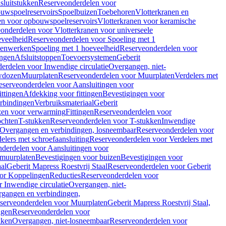
sluitstukken
Reserveonderdelen voor
uwspoelreservoirs
Spoelbuizen
Toebehoren
Vlotterkranen en
en voor opbouwspoelreservoirs
Vlotterkranen voor keramische
onderdelen voor Vlotterkranen voor universeele
eveelheid
Reserveonderdelen voor Spoeling met 1
nenwerken
Spoeling met 1 hoeveelheid
Reserveonderdelen voor
ngen
Afsluitstoppen
Toevoersystemen
Geberit
erdelen voor Inwendige circulatie
Overgangen, niet-
wdozen
Muurplaten
Reserveonderdelen voor Muurplaten
Verdelers met
eserveonderdelen voor Aansluitingen voor
ittingen
Afdekking voor fittingen
Bevestigingen voor
erbindingen
Verbruiksmateriaal
Geberit
zen voor verwarming
Fittingen
Reserveonderdelen voor
ochten
T-stukken
Reserveonderdelen voor T-stukken
Inwendige
Overgangen en verbindingen, losneembaar
Reserveonderdelen voor
elers met schroefaansluiting
Reserveonderdelen voor Verdelers met
derdelen voor Aansluitingen voor
 muurplaten
Bevestigingen voor buizen
Bevestigingen voor
aal
Geberit Mapress Roestvrij Staal
Reserveonderdelen voor Geberit
or Koppelingen
Reducties
Reserveonderdelen voor
 Inwendige circulatie
Overgangen, niet-
gangen en verbindingen,
serveonderdelen voor Muurplaten
Geberit Mapress Roestvrij Staal,
ngen
Reserveonderdelen voor
kken
Overgangen, niet-losneembaar
Reserveonderdelen voor