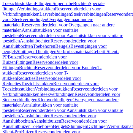
Toezichtsstukken
Fittingen SuperTube
Bochten
Speciale
fittingen
Verbindingsstukken
Reserveonderdelen voor
Verbindingsstukken
Lasverbindingen
Steekverbindingen
Reserveonder
voor Steekverbindingen
Overgangen naar andere
materialen
Reserveonderdelen voor Overgangen naar andere
materialen
Aansluitstukken voor sanitaire
toestellen
Reserveonderdelen voor Aansluitstukken voor sanitaire
toestellen
Aansluitbochten
Reserveonderdelen voor
Aansluitbochten
Toebehoren
Beugels
Bevestigingen voor
beugels
Sluitingen
Dichtingen
Verbruiksmateriaal
Geberit Silent-
PP
Buizen
Reserveonderdelen voor
Buizen
Fittingen
Reserveonderdelen voor
Fittingen
Bochten
Reserveonderdelen voor Bochten
T-
stukken
Reserveonderdelen voor T-
stukken
Reducties
Reserveonderdelen voor
Reducties
Toezichtsstukken
Reserveonderdelen voor
Toezichtsstukken
Verbindingsstukken
Reserveonderdelen voor
Verbindingsstukken
Steekverbindingen
Reserveonderdelen voor
Steekverbindingen
Klemverbindingen
Overgangen naar andere
materialen
Aansluitstukken voor sanitaire
toestellen
Reserveonderdelen voor Aansluitstukken voor sanitaire
toestellen
Aansluitbochten
Reserveonderdelen voor
Aansluitbochten
Aansluitbuizen
Reserveonderdelen voor
Aansluitbuizen
Toebehoren
Beugels
Sluitingen
Dichtingen
Verbruiksmat
Silent-Pro
Buizen
Reserveonderdelen voor