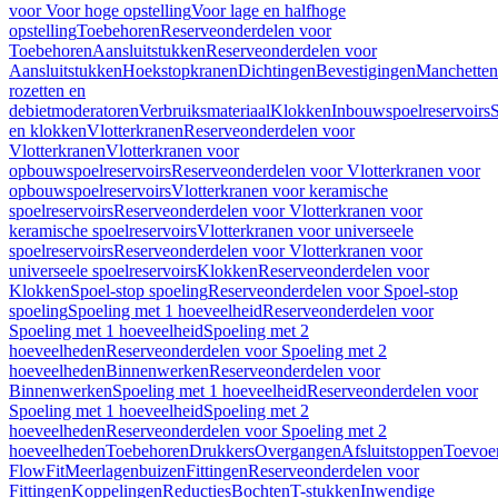
voor Voor hoge opstelling
Voor lage en halfhoge
opstelling
Toebehoren
Reserveonderdelen voor
Toebehoren
Aansluitstukken
Reserveonderdelen voor
Aansluitstukken
Hoekstopkranen
Dichtingen
Bevestigingen
Manchetten
rozetten en
debietmoderatoren
Verbruiksmateriaal
Klokken
Inbouwspoelreservoirs
en klokken
Vlotterkranen
Reserveonderdelen voor
Vlotterkranen
Vlotterkranen voor
opbouwspoelreservoirs
Reserveonderdelen voor Vlotterkranen voor
opbouwspoelreservoirs
Vlotterkranen voor keramische
spoelreservoirs
Reserveonderdelen voor Vlotterkranen voor
keramische spoelreservoirs
Vlotterkranen voor universeele
spoelreservoirs
Reserveonderdelen voor Vlotterkranen voor
universeele spoelreservoirs
Klokken
Reserveonderdelen voor
Klokken
Spoel-stop spoeling
Reserveonderdelen voor Spoel-stop
spoeling
Spoeling met 1 hoeveelheid
Reserveonderdelen voor
Spoeling met 1 hoeveelheid
Spoeling met 2
hoeveelheden
Reserveonderdelen voor Spoeling met 2
hoeveelheden
Binnenwerken
Reserveonderdelen voor
Binnenwerken
Spoeling met 1 hoeveelheid
Reserveonderdelen voor
Spoeling met 1 hoeveelheid
Spoeling met 2
hoeveelheden
Reserveonderdelen voor Spoeling met 2
hoeveelheden
Toebehoren
Drukkers
Overgangen
Afsluitstoppen
Toevoe
FlowFit
Meerlagenbuizen
Fittingen
Reserveonderdelen voor
Fittingen
Koppelingen
Reducties
Bochten
T-stukken
Inwendige