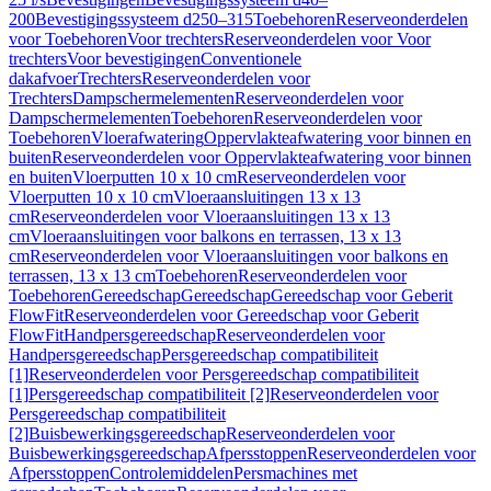
200
Bevestigingssysteem d250–315
Toebehoren
Reserveonderdelen
voor Toebehoren
Voor trechters
Reserveonderdelen voor Voor
trechters
Voor bevestigingen
Conventionele
dakafvoer
Trechters
Reserveonderdelen voor
Trechters
Dampschermelementen
Reserveonderdelen voor
Dampschermelementen
Toebehoren
Reserveonderdelen voor
Toebehoren
Vloerafwatering
Oppervlakteafwatering voor binnen en
buiten
Reserveonderdelen voor Oppervlakteafwatering voor binnen
en buiten
Vloerputten 10 x 10 cm
Reserveonderdelen voor
Vloerputten 10 x 10 cm
Vloeraansluitingen 13 x 13
cm
Reserveonderdelen voor Vloeraansluitingen 13 x 13
cm
Vloeraansluitingen voor balkons en terrassen, 13 x 13
cm
Reserveonderdelen voor Vloeraansluitingen voor balkons en
terrassen, 13 x 13 cm
Toebehoren
Reserveonderdelen voor
Toebehoren
Gereedschap
Gereedschap
Gereedschap voor Geberit
FlowFit
Reserveonderdelen voor Gereedschap voor Geberit
FlowFit
Handpersgereedschap
Reserveonderdelen voor
Handpersgereedschap
Persgereedschap compatibiliteit
[1]
Reserveonderdelen voor Persgereedschap compatibiliteit
[1]
Persgereedschap compatibiliteit [2]
Reserveonderdelen voor
Persgereedschap compatibiliteit
[2]
Buisbewerkingsgereedschap
Reserveonderdelen voor
Buisbewerkingsgereedschap
Afpersstoppen
Reserveonderdelen voor
Afpersstoppen
Controlemiddelen
Persmachines met