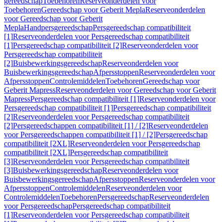
gereedschap
Toebehoren
Reserveonderdelen voor
Toebehoren
Gereedschap voor Geberit Mepla
Reserveonderdelen
voor Gereedschap voor Geberit
Mepla
Handpersgereedschap
Persgereedschap compatibiliteit
[1]
Reserveonderdelen voor Persgereedschap compatibiliteit
[1]
Persgereedschap compatibiliteit [2]
Reserveonderdelen voor
Persgereedschap compatibiliteit
[2]
Buisbewerkingsgereedschap
Reserveonderdelen voor
Buisbewerkingsgereedschap
Afpersstoppen
Reserveonderdelen voor
Afpersstoppen
Controlemiddelen
Toebehoren
Gereedschap voor
Geberit Mapress
Reserveonderdelen voor Gereedschap voor Geberit
Mapress
Persgereedschap compatibiliteit [1]
Reserveonderdelen voor
Persgereedschap compatibiliteit [1]
Persgereedschap compatibiliteit
[2]
Reserveonderdelen voor Persgereedschap compatibiliteit
[2]
Persgereedschappen compatibiliteit [1] / [2]
Reserveonderdelen
voor Persgereedschappen compatibiliteit [1] / [2]
Persgereedschap
compatibiliteit [2XL]
Reserveonderdelen voor Persgereedschap
compatibiliteit [2XL]
Persgereedschap compatibiliteit
[3]
Reserveonderdelen voor Persgereedschap compatibiliteit
[3]
Buisbewerkingsgereedschap
Reserveonderdelen voor
Buisbewerkingsgereedschap
Afpersstoppen
Reserveonderdelen voor
Afpersstoppen
Controlemiddelen
Reserveonderdelen voor
Controlemiddelen
Toebehoren
Persgereedschap
Reserveonderdelen
voor Persgereedschap
Persgereedschap compatibiliteit
[1]
Reserveonderdelen voor Persgereedschap compatibiliteit