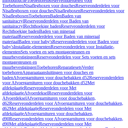
inloopdouche
Toebehoren
Reserveonderdelen voor
Toebehoren
Nisaflegboxen voor douches
Reserveonderdelen voor
Nisaflegboxen voor douches
Nisaflegboxen
Reserveonderdelen voor
Nisaflegboxen
Toebehoren
Baden
Baden van
sanitairacryl
Reserveonderdelen voor Baden van
sanitairacryl
Rechthoekige baden
Reserveonderdelen voor
Rechthoekige baden
Baden van mineraal
materiaal
Reserveonderdelen voor Baden van mineraal
materiaal
Baden voor baby's
Reserveonderdelen voor Baden voor
baby's
Installatie-elementen
Reserveonderdelen voor Installatie-
elementen
Sets voeten en sets montagesteunen en
muurbevestigingen
Reserveonderdelen voor Sets voeten en sets
montagesteunen en
muurbevestigingen
Toebehoren
Reparatiesets
Verder
toebehoren
Apparaataansluitingen voor douches en
baden
Afvoergarnituren voor douchebakken d52
Reserveonderdelen
voor Afvoergarnituren voor douchebakken d52
Met
afdekplaatje
Reserveonderdelen voor Met
afdekplaatje
Afvoerdeksel
Reserveonderdelen voor
Afvoerdeksel
Afvoergarnituren voor douchebakken,
d62
Reserveonderdelen voor Afvoergarnituren voor douchebakken,
d62
Met afdekplaatje
Reserveonderdelen voor Met
afdekplaatje
Afvoergarnituren voor douchebakken,
d90
Reserveonderdelen voor Afvoergarnituren voor douchebakken,
d90
Met afdekplaatje
Reserveonderdelen voor Met