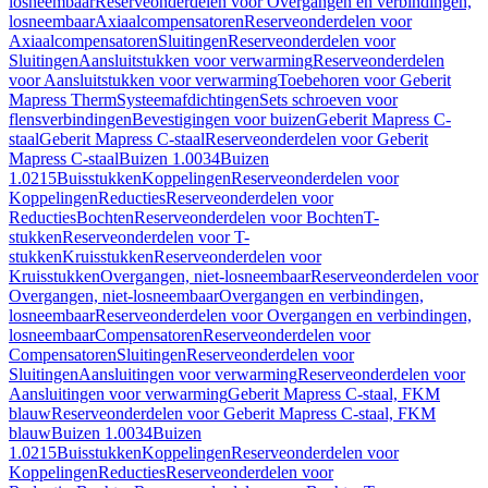
losneembaar
Reserveonderdelen voor Overgangen en verbindingen,
losneembaar
Axiaalcompensatoren
Reserveonderdelen voor
Axiaalcompensatoren
Sluitingen
Reserveonderdelen voor
Sluitingen
Aansluitstukken voor verwarming
Reserveonderdelen
voor Aansluitstukken voor verwarming
Toebehoren voor Geberit
Mapress Therm
Systeemafdichtingen
Sets schroeven voor
flensverbindingen
Bevestigingen voor buizen
Geberit Mapress C-
staal
Geberit Mapress C-staal
Reserveonderdelen voor Geberit
Mapress C-staal
Buizen 1.0034
Buizen
1.0215
Buisstukken
Koppelingen
Reserveonderdelen voor
Koppelingen
Reducties
Reserveonderdelen voor
Reducties
Bochten
Reserveonderdelen voor Bochten
T-
stukken
Reserveonderdelen voor T-
stukken
Kruisstukken
Reserveonderdelen voor
Kruisstukken
Overgangen, niet-losneembaar
Reserveonderdelen voor
Overgangen, niet-losneembaar
Overgangen en verbindingen,
losneembaar
Reserveonderdelen voor Overgangen en verbindingen,
losneembaar
Compensatoren
Reserveonderdelen voor
Compensatoren
Sluitingen
Reserveonderdelen voor
Sluitingen
Aansluitingen voor verwarming
Reserveonderdelen voor
Aansluitingen voor verwarming
Geberit Mapress C-staal, FKM
blauw
Reserveonderdelen voor Geberit Mapress C-staal, FKM
blauw
Buizen 1.0034
Buizen
1.0215
Buisstukken
Koppelingen
Reserveonderdelen voor
Koppelingen
Reducties
Reserveonderdelen voor