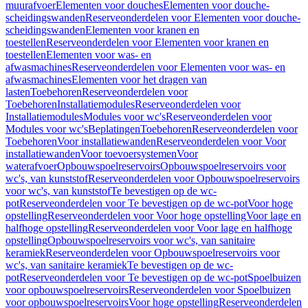
muurafvoer
Elementen voor douches
Elementen voor douche-
scheidingswanden
Reserveonderdelen voor Elementen voor douche-
scheidingswanden
Elementen voor kranen en
toestellen
Reserveonderdelen voor Elementen voor kranen en
toestellen
Elementen voor was- en
afwasmachines
Reserveonderdelen voor Elementen voor was- en
afwasmachines
Elementen voor het dragen van
lasten
Toebehoren
Reserveonderdelen voor
Toebehoren
Installatiemodules
Reserveonderdelen voor
Installatiemodules
Modules voor wc's
Reserveonderdelen voor
Modules voor wc's
Beplatingen
Toebehoren
Reserveonderdelen voor
Toebehoren
Voor installatiewanden
Reserveonderdelen voor Voor
installatiewanden
Voor toevoersystemen
Voor
waterafvoer
Opbouwspoelreservoirs
Opbouwspoelreservoirs voor
wc's, van kunststof
Reserveonderdelen voor Opbouwspoelreservoirs
voor wc's, van kunststof
Te bevestigen op de wc-
pot
Reserveonderdelen voor Te bevestigen op de wc-pot
Voor hoge
opstelling
Reserveonderdelen voor Voor hoge opstelling
Voor lage en
halfhoge opstelling
Reserveonderdelen voor Voor lage en halfhoge
opstelling
Opbouwspoelreservoirs voor wc's, van sanitaire
keramiek
Reserveonderdelen voor Opbouwspoelreservoirs voor
wc's, van sanitaire keramiek
Te bevestigen op de wc-
pot
Reserveonderdelen voor Te bevestigen op de wc-pot
Spoelbuizen
voor opbouwspoelreservoirs
Reserveonderdelen voor Spoelbuizen
voor opbouwspoelreservoirs
Voor hoge opstelling
Reserveonderdelen