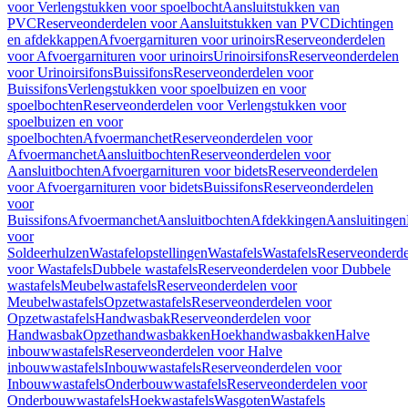
voor Verlengstukken voor spoelbocht
Aansluitstukken van
PVC
Reserveonderdelen voor Aansluitstukken van PVC
Dichtingen
en afdekkappen
Afvoergarnituren voor urinoirs
Reserveonderdelen
voor Afvoergarnituren voor urinoirs
Urinoirsifons
Reserveonderdelen
voor Urinoirsifons
Buissifons
Reserveonderdelen voor
Buissifons
Verlengstukken voor spoelbuizen en voor
spoelbochten
Reserveonderdelen voor Verlengstukken voor
spoelbuizen en voor
spoelbochten
Afvoermanchet
Reserveonderdelen voor
Afvoermanchet
Aansluitbochten
Reserveonderdelen voor
Aansluitbochten
Afvoergarnituren voor bidets
Reserveonderdelen
voor Afvoergarnituren voor bidets
Buissifons
Reserveonderdelen
voor
Buissifons
Afvoermanchet
Aansluitbochten
Afdekkingen
Aansluitingen
voor
Soldeerhulzen
Wastafelopstellingen
Wastafels
Wastafels
Reserveonderde
voor Wastafels
Dubbele wastafels
Reserveonderdelen voor Dubbele
wastafels
Meubelwastafels
Reserveonderdelen voor
Meubelwastafels
Opzetwastafels
Reserveonderdelen voor
Opzetwastafels
Handwasbak
Reserveonderdelen voor
Handwasbak
Opzethandwasbakken
Hoekhandwasbakken
Halve
inbouwwastafels
Reserveonderdelen voor Halve
inbouwwastafels
Inbouwwastafels
Reserveonderdelen voor
Inbouwwastafels
Onderbouwwastafels
Reserveonderdelen voor
Onderbouwwastafels
Hoekwastafels
Wasgoten
Wastafels