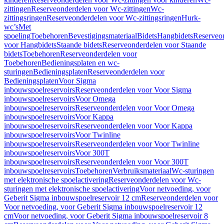
zittingen
Reserveonderdelen voor Wc-zittingen
Wc-
zittingsringen
Reserveonderdelen voor Wc-zittingsringen
Hurk-
wc’s
Met
spoeling
Toebehoren
Bevestigingsmateriaal
Bidets
Hangbidets
Reserveo
voor Hangbidets
Staande bidets
Reserveonderdelen voor Staande
bidets
Toebehoren
Reserveonderdelen voor
Toebehoren
Bedieningsplaten en wc-
sturingen
Bedieningsplaten
Reserveonderdelen voor
Bedieningsplaten
Voor Sigma
inbouwspoelreservoirs
Reserveonderdelen voor Voor Sigma
inbouwspoelreservoirs
Voor Omega
inbouwspoelreservoirs
Reserveonderdelen voor Voor Omega
inbouwspoelreservoirs
Voor Kappa
inbouwspoelreservoirs
Reserveonderdelen voor Voor Kappa
inbouwspoelreservoirs
Voor Twinline
inbouwspoelreservoirs
Reserveonderdelen voor Voor Twinline
inbouwspoelreservoirs
Voor 300T
inbouwspoelreservoirs
Reserveonderdelen voor Voor 300T
inbouwspoelreservoirs
Toebehoren
Verbruiksmateriaal
Wc-sturingen
met elektronische spoelactivering
Reserveonderdelen voor Wc-
sturingen met elektronische spoelactivering
Voor netvoeding, voor
Geberit Sigma inbouwspoelreservoir 12 cm
Reserveonderdelen voor
Voor netvoeding, voor Geberit Sigma inbouwspoelreservoir 12
cm
Voor netvoeding, voor Geberit Sigma inbouwspoelreservoir 8