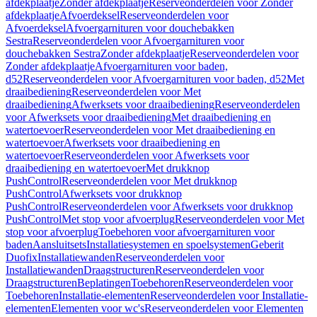
afdekplaatje
Zonder afdekplaatje
Reserveonderdelen voor Zonder
afdekplaatje
Afvoerdeksel
Reserveonderdelen voor
Afvoerdeksel
Afvoergarnituren voor douchebakken
Sestra
Reserveonderdelen voor Afvoergarnituren voor
douchebakken Sestra
Zonder afdekplaatje
Reserveonderdelen voor
Zonder afdekplaatje
Afvoergarnituren voor baden,
d52
Reserveonderdelen voor Afvoergarnituren voor baden, d52
Met
draaibediening
Reserveonderdelen voor Met
draaibediening
Afwerksets voor draaibediening
Reserveonderdelen
voor Afwerksets voor draaibediening
Met draaibediening en
watertoevoer
Reserveonderdelen voor Met draaibediening en
watertoevoer
Afwerksets voor draaibediening en
watertoevoer
Reserveonderdelen voor Afwerksets voor
draaibediening en watertoevoer
Met drukknop
PushControl
Reserveonderdelen voor Met drukknop
PushControl
Afwerksets voor drukknop
PushControl
Reserveonderdelen voor Afwerksets voor drukknop
PushControl
Met stop voor afvoerplug
Reserveonderdelen voor Met
stop voor afvoerplug
Toebehoren voor afvoergarnituren voor
baden
Aansluitsets
Installatiesystemen en spoelsystemen
Geberit
Duofix
Installatiewanden
Reserveonderdelen voor
Installatiewanden
Draagstructuren
Reserveonderdelen voor
Draagstructuren
Beplatingen
Toebehoren
Reserveonderdelen voor
Toebehoren
Installatie-elementen
Reserveonderdelen voor Installatie-
elementen
Elementen voor wc's
Reserveonderdelen voor Elementen