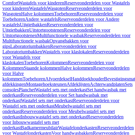
Comfort
Wastafels voor kinderen
Reserveonderdelen voor Wastafels
voor kinderen
Wastafels
Wasgoten
Reserveonderdelen voor
Wasgoten
Halve kolommen
Toebehoren
Reserveonderdelen voor
Toebehoren
Andere wastafels
Reserveonderdelen voor Andere
wastafels
Uitgietbakken
Reserveonderdelen voor
Uitgietbakken
Uitstortgootstenen
Reserveonderdelen voor
Uitstortgootstenen
Multifunctionele wasbak
Reserveonderdelen voor
Multifunctionele wasbak
Opvangbakken voor
gips
Laboratoriumbakken
Reserveonderdelen voor
Laboratoriumbakken
Wastafels voor klaslokalen
Reserveonderdelen
voor Wastafels voor
klaslokalen
Toebehoren
Kolommen
Reserveonderdelen voor
Kolommen
Staande kolommen
Halve kolommen
Reserveonderdelen
voor Halve
kolommen
Toebehoren
Afvoerdeksel
Handdoekhouder
Bevestigingsmat
afdekkingen
Montagehoeksteunen
Afdeklijsten
Achterwandplaten
Sets
consoles
Planchet
Wastafel sets met onderkast
Set handwasbak met
onderkast
Reserveonderdelen voor Set handwasbak met
onderkast
Wastafel sets met onderkast
Reserveonderdelen voor
Wastafel sets met onderkast
Meubelwastafel sets met
onderkast
Reserveonderdelen voor Meubelwastafel sets met
onderkast
Inbouwwastafel sets met onderkast
Reserveonderdelen
voor Inbouwwastafel sets met
onderkast
Badkamermeubilair
Wastafelonderkasten
Reserveonderdelen
voor Wastafelonderkasten
Voor handwasbakken
Reserveonderdelen