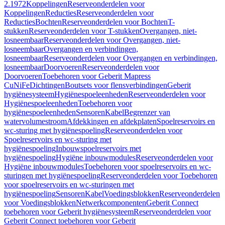
2.1972
Koppelingen
Reserveonderdelen voor
Koppelingen
Reducties
Reserveonderdelen voor
Reducties
Bochten
Reserveonderdelen voor Bochten
T-
stukken
Reserveonderdelen voor T-stukken
Overgangen, niet-
losneembaar
Reserveonderdelen voor Overgangen, niet-
losneembaar
Overgangen en verbindingen,
losneembaar
Reserveonderdelen voor Overgangen en verbindingen,
losneembaar
Doorvoeren
Reserveonderdelen voor
Doorvoeren
Toebehoren voor Geberit Mapress
CuNiFe
Dichtingen
Boutsets voor flensverbindingen
Geberit
hygiënesysteem
Hygiënespoeleenheden
Reserveonderdelen voor
Hygiënespoeleenheden
Toebehoren voor
hygiënespoeleenheden
Sensoren
Kabel
Begrenzer van
watervolumestroom
Afdekkingen en afdekplaten
Spoelreservoirs en
wc-sturing met hygiënespoeling
Reserveonderdelen voor
Spoelreservoirs en wc-sturing met
hygiënespoeling
Inbouwspoelreservoirs met
hygiënespoeling
Hygiëne inbouwmodules
Reserveonderdelen voor
Hygiëne inbouwmodules
Toebehoren voor spoelreservoirs en wc-
sturingen met hygiënespoeling
Reserveonderdelen voor Toebehoren
voor spoelreservoirs en wc-sturingen met
hygiënespoeling
Sensoren
Kabel
Voedingsblokken
Reserveonderdelen
voor Voedingsblokken
Netwerkcomponenten
Geberit Connect
toebehoren voor Geberit hygiënesysteem
Reserveonderdelen voor
Geberit Connect toebehoren voor Geberit