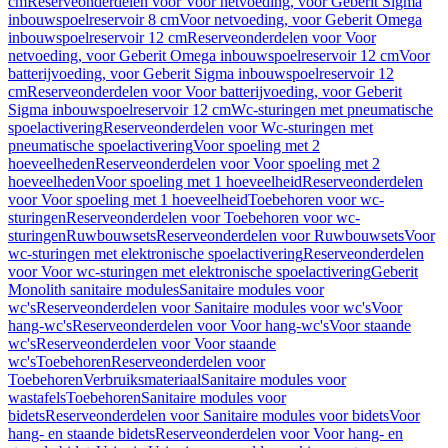
cm
Reserveonderdelen voor Voor netvoeding, voor Geberit Sigma
inbouwspoelreservoir 8 cm
Voor netvoeding, voor Geberit Omega
inbouwspoelreservoir 12 cm
Reserveonderdelen voor Voor
netvoeding, voor Geberit Omega inbouwspoelreservoir 12 cm
Voor
batterijvoeding, voor Geberit Sigma inbouwspoelreservoir 12
cm
Reserveonderdelen voor Voor batterijvoeding, voor Geberit
Sigma inbouwspoelreservoir 12 cm
Wc-sturingen met pneumatische
spoelactivering
Reserveonderdelen voor Wc-sturingen met
pneumatische spoelactivering
Voor spoeling met 2
hoeveelheden
Reserveonderdelen voor Voor spoeling met 2
hoeveelheden
Voor spoeling met 1 hoeveelheid
Reserveonderdelen
voor Voor spoeling met 1 hoeveelheid
Toebehoren voor wc-
sturingen
Reserveonderdelen voor Toebehoren voor wc-
sturingen
Ruwbouwsets
Reserveonderdelen voor Ruwbouwsets
Voor
wc-sturingen met elektronische spoelactivering
Reserveonderdelen
voor Voor wc-sturingen met elektronische spoelactivering
Geberit
Monolith sanitaire modules
Sanitaire modules voor
wc's
Reserveonderdelen voor Sanitaire modules voor wc's
Voor
hang-wc's
Reserveonderdelen voor Voor hang-wc's
Voor staande
wc's
Reserveonderdelen voor Voor staande
wc's
Toebehoren
Reserveonderdelen voor
Toebehoren
Verbruiksmateriaal
Sanitaire modules voor
wastafels
Toebehoren
Sanitaire modules voor
bidets
Reserveonderdelen voor Sanitaire modules voor bidets
Voor
hang- en staande bidets
Reserveonderdelen voor Voor hang- en