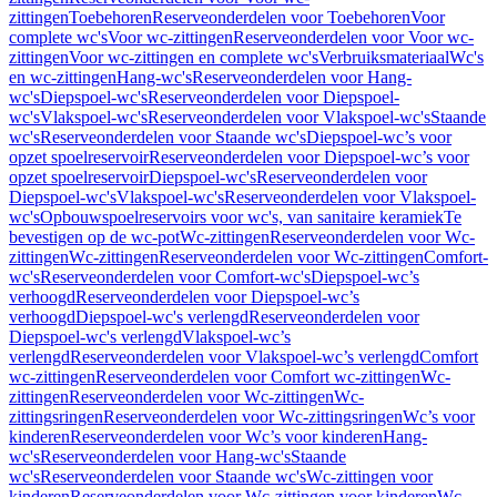
zittingen
Toebehoren
Reserveonderdelen voor Toebehoren
Voor
complete wc's
Voor wc-zittingen
Reserveonderdelen voor Voor wc-
zittingen
Voor wc-zittingen en complete wc's
Verbruiksmateriaal
Wc's
en wc-zittingen
Hang-wc's
Reserveonderdelen voor Hang-
wc's
Diepspoel-wc's
Reserveonderdelen voor Diepspoel-
wc's
Vlakspoel-wc's
Reserveonderdelen voor Vlakspoel-wc's
Staande
wc's
Reserveonderdelen voor Staande wc's
Diepspoel-wc’s voor
opzet spoelreservoir
Reserveonderdelen voor Diepspoel-wc’s voor
opzet spoelreservoir
Diepspoel-wc's
Reserveonderdelen voor
Diepspoel-wc's
Vlakspoel-wc's
Reserveonderdelen voor Vlakspoel-
wc's
Opbouwspoelreservoirs voor wc's, van sanitaire keramiek
Te
bevestigen op de wc-pot
Wc-zittingen
Reserveonderdelen voor Wc-
zittingen
Wc-zittingen
Reserveonderdelen voor Wc-zittingen
Comfort-
wc's
Reserveonderdelen voor Comfort-wc's
Diepspoel-wc’s
verhoogd
Reserveonderdelen voor Diepspoel-wc’s
verhoogd
Diepspoel-wc's verlengd
Reserveonderdelen voor
Diepspoel-wc's verlengd
Vlakspoel-wc’s
verlengd
Reserveonderdelen voor Vlakspoel-wc’s verlengd
Comfort
wc-zittingen
Reserveonderdelen voor Comfort wc-zittingen
Wc-
zittingen
Reserveonderdelen voor Wc-zittingen
Wc-
zittingsringen
Reserveonderdelen voor Wc-zittingsringen
Wc’s voor
kinderen
Reserveonderdelen voor Wc’s voor kinderen
Hang-
wc's
Reserveonderdelen voor Hang-wc's
Staande
wc's
Reserveonderdelen voor Staande wc's
Wc-zittingen voor
kinderen
Reserveonderdelen voor Wc-zittingen voor kinderen
Wc-