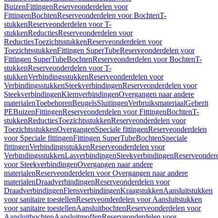
Buizen
Fittingen
Reserveonderdelen voor
Fittingen
Bochten
Reserveonderdelen voor Bochten
T-
stukken
Reserveonderdelen voor T-
stukken
Reducties
Reserveonderdelen voor
Reducties
Toezichtsstukken
Reserveonderdelen voor
Toezichtsstukken
Fittingen SuperTube
Reserveonderdelen voor
Fittingen SuperTube
Bochten
Reserveonderdelen voor Bochten
T-
stukken
Reserveonderdelen voor T-
stukken
Verbindingsstukken
Reserveonderdelen voor
Verbindingsstukken
Steekverbindingen
Reserveonderdelen voor
Steekverbindingen
Klemverbindingen
Overgangen naar andere
materialen
Toebehoren
Beugels
Sluitingen
Verbruiksmateriaal
Geberit
PE
Buizen
Fittingen
Reserveonderdelen voor Fittingen
Bochten
T-
stukken
Reducties
Toezichtsstukken
Reserveonderdelen voor
Toezichtsstukken
Overgangen
Speciale fittingen
Reserveonderdelen
voor Speciale fittingen
Fittingen SuperTube
Bochten
Speciale
fittingen
Verbindingsstukken
Reserveonderdelen voor
Verbindingsstukken
Lasverbindingen
Steekverbindingen
Reserveonder
voor Steekverbindingen
Overgangen naar andere
materialen
Reserveonderdelen voor Overgangen naar andere
materialen
Draadverbindingen
Reserveonderdelen voor
Draadverbindingen
Flensverbindingen
Kraagstukken
Aansluitstukken
voor sanitaire toestellen
Reserveonderdelen voor Aansluitstukken
voor sanitaire toestellen
Aansluitbochten
Reserveonderdelen voor
Aansluitbochten
Aansluitmoffen
Reserveonderdelen voor