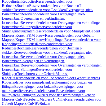
Koppelingen
Reducties
Reserveonderdelen voor
Reducties
Bochten
Reserveonderdelen voor Bochten
T-
stukken
Reserveonderdelen voor T-stukken
Overgangen, niet-
losneembaar
Reserveonderdelen voor Overgangen, niet-
losneembaar
Overgangen en verbindingen,
losneembaar
Reserveonderdelen voor Overgangen en verbindingen,
losneembaar
Sluitingen
Reserveonderdelen voor
Sluitingen
Muurplaten
Reserveonderdelen voor Muurplaten
Geberit
Mapress Koper, FKM blauw
Reserveonderdelen voor Geberit
Mapress Koper, FKM blauw
Koppelingen
Reserveonderdelen voor
Koppelingen
Reducties
Reserveonderdelen voor
Reducties
Bochten
Reserveonderdelen voor Bochten
T-
stukken
Reserveonderdelen voor T-stukken
Overgangen, niet-
losneembaar
Reserveonderdelen voor Overgangen, niet-
losneembaar
Overgangen en verbindingen,
losneembaar
Reserveonderdelen voor Overgangen en verbindingen,
losneembaar
Sluitingen
Reserveonderdelen voor
Sluitingen
Toebehoren voor Geberit Mapress
Koper
Reserveonderdelen voor Toebehoren voor Geberit Mapress
Koper
Isolaties voor muurplaten
Bescherming voor buizen en
fittingen
Bevestigingen voor buizen
Bevestigingen voor
muurplaten
Reserveonderdelen voor Bevestigingen voor
muurplaten
Dichtingen
Boutsets voor flensverbindingen
Geberit
Mapress CuNiFe
Geberit Mapress CuNiFe
Reserveonderdelen voor
Geberit Mapress CuNiFe
Buizen