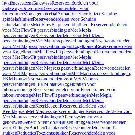
hygiënesysteem
Gateways
Reserveonderdelen voor
Gateways
Omvormer
Reserveonderdelen voor
Omvormer
Montagemateriaal
Armaturen voor buizen
Schuine
spindelafsluiters
Reserveonderdelen voor Schuine
spindelafsluiters
Met FlowFit persverbindingen
Reserveonderdelen
voor Met FlowFit persverbindingen
Met Mepla
persverbindingen
Reserveonderdelen voor Met Mepla
persverbindingen
Met Mapress persverbindingen
Reserveonderdelen
voor Met Mapress persverbindingen
Kogelkranen
Reserveonderdelen
voor Kogelkranen
Met FlowFit persverbindingen
Reserveonderdelen
voor Met FlowFit persverbindingen
Met Mepla
persverbindingen
Reserveonderdelen voor Met Mepla
persverbindingen
Met Mapress persverbindingen
Reserveonderdelen
voor Met Mapress persverbindingen
Met Mapress persverbindingen,
FKM blauw
Reserveonderdelen voor Met Mapress
persverbindingen, FKM blauw
Kogelkranen voor
inbouwmontage
Reserveonderdelen voor Kogelkranen voor
inbouwmontage
Met FlowFit persverbindingen
Met Mepla
persverbindingen
Reserveonderdelen voor Met Mepla
persverbindingen
Keerkleppen
Reserveonderdelen voor
Keerkleppen
Met Mapress persverbindingen
Reserveonderdelen voor
Met Mapress persverbindingen
Afvoersystemen voor
gebouwen
Geberit Silent-db20
Buizen
Fittingen
Reserveonderdelen
voor Fittingen
Bochten
T-stukken
Reserveonderdelen voor T-
stukken
Reducties
Toezichtsstukken
Reserveonderdelen voor