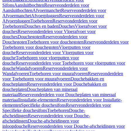
Sifons
Aansluitbochten
Reserveonderdelen voor
Aansluitbochten
Afvoermanchet
Reserveonderdelen voor
Afvoermanchet
Afvoerpluggen
Reserveonderdelen voor
Afvoerpluggen
Toebehoren
Reserveonderdelen voor
Toebehoren
Douches en baden
Douches
Vloerafvoer voor
douches
Reserveonderdelen voor Vloerafvoer voor
douches
Douchegoten
Reserveonderdelen voor
Douchegoten
Toebehoren voor douchegoten
Reserveonderdelen voor
Toebehoren voor douchegoten
Vloerputten voor
douche
Reserveonderdelen voor Vloerputten voor
douche
Toebehoren voor vloerputten voor
douche
Reserveonderdelen voor Toebehoren voor vloerputten voor
douche
Wandafvoeren
Reserveonderdelen voor
Wandafvoeren
Toebehoren voor muurafvoeren
Reserveonderdelen
voor Toebehoren voor muurafvoeren
Douchebakken en
doucheplaten
Reserveonderdelen voor Douchebakken en
doucheplaten
Doucheplaten van mineraal
materiaal
Reserveonderdelen voor Doucheplaten van mineraal
materiaal
Installatie-elementen
Reserveonderdelen voor Installatie-
elementen
Specifieke douchesifons
Reserveonderdelen voor
Specifieke douchesifons
Toebehoren
Douche-
afscheidingen
Reserveonderdelen voor Douche-
afscheidingen
Douche-afscheidingen voor
inloopdouche
Reserveonderdelen voor Douche-afscheidingen voor