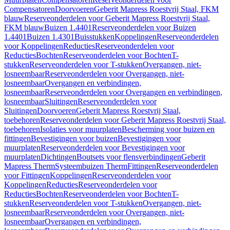
Compensatoren
Doorvoeren
Geberit Mapress Roestvrij Staal, FKM
blauw
Reserveonderdelen voor Geberit Mapress Roestvrij Staal,
FKM blauw
Buizen 1.4401
Reserveonderdelen voor Buizen
1.4401
Buizen 1.4301
Buisstukken
Koppelingen
Reserveonderdelen
voor Koppelingen
Reducties
Reserveonderdelen voor
Reducties
Bochten
Reserveonderdelen voor Bochten
T-
stukken
Reserveonderdelen voor T-stukken
Overgangen, niet-
losneembaar
Reserveonderdelen voor Overgangen, niet-
losneembaar
Overgangen en verbindingen,
losneembaar
Reserveonderdelen voor Overgangen en verbindingen,
losneembaar
Sluitingen
Reserveonderdelen voor
Sluitingen
Doorvoeren
Geberit Mapress Roestvrij Staal,
toebehoren
Reserveonderdelen voor Geberit Mapress Roestvrij Staal,
toebehoren
Isolaties voor muurplaten
Bescherming voor buizen en
fittingen
Bevestigingen voor buizen
Bevestigingen voor
muurplaten
Reserveonderdelen voor Bevestigingen voor
muurplaten
Dichtingen
Boutsets voor flensverbindingen
Geberit
Mapress Therm
Systeembuizen Therm
Fittingen
Reserveonderdelen
voor Fittingen
Koppelingen
Reserveonderdelen voor
Koppelingen
Reducties
Reserveonderdelen voor
Reducties
Bochten
Reserveonderdelen voor Bochten
T-
stukken
Reserveonderdelen voor T-stukken
Overgangen, niet-
losneembaar
Reserveonderdelen voor Overgangen, niet-
losneembaar
Overgangen en verbindingen,