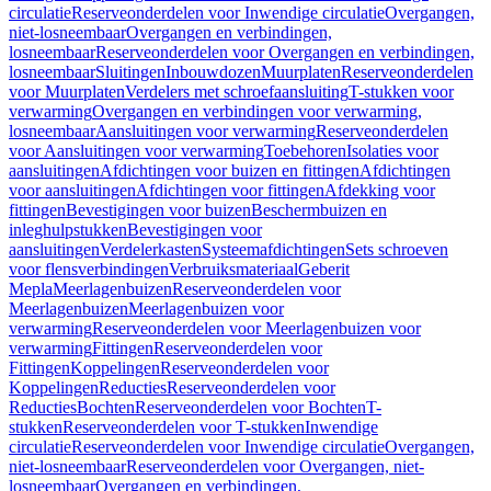
circulatie
Reserveonderdelen voor Inwendige circulatie
Overgangen,
niet-losneembaar
Overgangen en verbindingen,
losneembaar
Reserveonderdelen voor Overgangen en verbindingen,
losneembaar
Sluitingen
Inbouwdozen
Muurplaten
Reserveonderdelen
voor Muurplaten
Verdelers met schroefaansluiting
T-stukken voor
verwarming
Overgangen en verbindingen voor verwarming,
losneembaar
Aansluitingen voor verwarming
Reserveonderdelen
voor Aansluitingen voor verwarming
Toebehoren
Isolaties voor
aansluitingen
Afdichtingen voor buizen en fittingen
Afdichtingen
voor aansluitingen
Afdichtingen voor fittingen
Afdekking voor
fittingen
Bevestigingen voor buizen
Beschermbuizen en
inleghulpstukken
Bevestigingen voor
aansluitingen
Verdelerkasten
Systeemafdichtingen
Sets schroeven
voor flensverbindingen
Verbruiksmateriaal
Geberit
Mepla
Meerlagenbuizen
Reserveonderdelen voor
Meerlagenbuizen
Meerlagenbuizen voor
verwarming
Reserveonderdelen voor Meerlagenbuizen voor
verwarming
Fittingen
Reserveonderdelen voor
Fittingen
Koppelingen
Reserveonderdelen voor
Koppelingen
Reducties
Reserveonderdelen voor
Reducties
Bochten
Reserveonderdelen voor Bochten
T-
stukken
Reserveonderdelen voor T-stukken
Inwendige
circulatie
Reserveonderdelen voor Inwendige circulatie
Overgangen,
niet-losneembaar
Reserveonderdelen voor Overgangen, niet-
losneembaar
Overgangen en verbindingen,