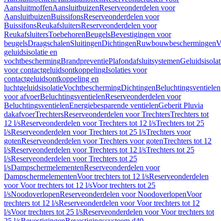
Aansluitmoffen
Aansluitbuizen
Reserveonderdelen voor
Aansluitbuizen
Buissifons
Reserveonderdelen voor
Buissifons
Reukafsluiters
Reserveonderdelen voor
Reukafsluiters
Toebehoren
Beugels
Bevestigingen voor
beugels
Draagschalen
Sluitingen
Dichtingen
Ruwbouwbeschermingen
V
geluidsisolatie en
vochtbescherming
Brandpreventie
Plafondafsluitsystemen
Geluidsisolat
voor contactgeluidsontkoppeling
Isolaties voor
contactgeluidsontkoppeling en
luchtgeluidsisolatie
Vochtbescherming
Dichtingen
Beluchtingsventielen
voor afvoer
Beluchtingsventielen
Reserveonderdelen voor
Beluchtingsventielen
Energiebesparende ventielen
Geberit Pluvia
dakafvoer
Trechters
Reserveonderdelen voor Trechters
Trechters tot
12 l/s
Reserveonderdelen voor Trechters tot 12 l/s
Trechters tot 25
l/s
Reserveonderdelen voor Trechters tot 25 l/s
Trechters voor
goten
Reserveonderdelen voor Trechters voor goten
Trechters tot 12
l/s
Reserveonderdelen voor Trechters tot 12 l/s
Trechters tot 25
l/s
Reserveonderdelen voor Trechters tot 25
l/s
Dampschermelementen
Reserveonderdelen voor
Dampschermelementen
Voor trechters tot 12 l/s
Reserveonderdelen
voor Voor trechters tot 12 l/s
Voor trechters tot 25
l/s
Noodoverlopen
Reserveonderdelen voor Noodoverlopen
Voor
trechters tot 12 l/s
Reserveonderdelen voor Voor trechters tot 12
l/s
Voor trechters tot 25 l/s
Reserveonderdelen voor Voor trechters tot
25 l/s
Bevestigingen
Bevestigingssysteem d40–