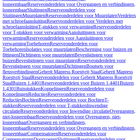
losneembaar
Reserveonderdelen voor Overgangen en verbindingen,
losneembaar
Sluitingen
Reserveonderdelen voor
Sluitingen
Muurplaten
Reserveonderdelen voor Muurplaten
Verdelers
met schroefaansluiting
Reserveonderdelen voor Verdelers met
schroefaansluiting
T-stukken voor verwarming
Reserveonderdelen
voor T-stukken voor verwarming
Aansluitingen voor
verwarming
Reserveonderdelen voor Aansluitingen voor
verwarming
Toebehoren
Reserveonderdelen voor
Toebehoren
Isolaties voor muurplaten
Bescherming voor buizen en
fittingen
Dichtingen voor muurplaten
Bevestigingen voor
buizen
Bevestigingen voor muurplaten
Reserveonderdelen voor
Bevestigingen voor muurplaten
Dichtingen
Boutsets voor
flensverbindingen
Geberit Mapress Roestvrij Staal
Geberit Mapress
Roestvrij Staal
Reserveonderdelen voor Geberit Mapress Roestvrij
Staal
Buizen 1.4401
Reserveonderdelen voor Buizen 1.4401
Buizen
1.4301
Buisstukken
Koppelingen
Reserveonderdelen voor
Koppelingen
Reducties
Reserveonderdelen voor
Reducties
Bochten
Reserveonderdelen voor Bochten
T-
stukken
Reserveonderdelen voor T-stukken
Inwendige
circulatie
Reserveonderdelen voor Inwendige circulatie
Overgangen,
niet-losneembaar
Reserveonderdelen voor Overgangen, niet-
losneembaar
Overgangen en verbindingen,
losneembaar
Reserveonderdelen voor Overgangen en verbindingen,
losneembaar
Compensatoren
Reserveonderdelen voor
Compensatoren
Doorvoeren
Sluitingen
Reserveonderdelen voor