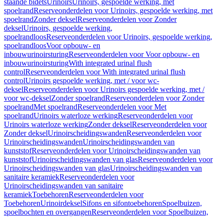
staande bidets
Urinoirs
Urinoirs, gespoelde werking, met
spoelrand
Reserveonderdelen voor Urinoirs, gespoelde werking, met
spoelrand
Zonder deksel
Reserveonderdelen voor Zonder
deksel
Urinoirs, gespoelde werking,
spoelrandloos
Reserveonderdelen voor Urinoirs, gespoelde werking,
spoelrandloos
Voor opbouw- en
inbouwurinoirsturing
Reserveonderdelen voor Voor opbouw- en
inbouwurinoirsturing
With integrated urinal flush
control
Reserveonderdelen voor With integrated urinal flush
control
Urinoirs gespoelde werking, met / voor wc-
deksel
Reserveonderdelen voor Urinoirs gespoelde werking, met /
voor wc-deksel
Zonder spoelrand
Reserveonderdelen voor Zonder
spoelrand
Met spoelrand
Reserveonderdelen voor Met
spoelrand
Urinoirs waterloze werking
Reserveonderdelen voor
Urinoirs waterloze werking
Zonder deksel
Reserveonderdelen voor
Zonder deksel
Urinoirscheidingswanden
Reserveonderdelen voor
Urinoirscheidingswanden
Urinoirscheidingswanden van
kunststof
Reserveonderdelen voor Urinoirscheidingswanden van
kunststof
Urinoirscheidingswanden van glas
Reserveonderdelen voor
Urinoirscheidingswanden van glas
Urinoirscheidingswanden van
sanitaire keramiek
Reserveonderdelen voor
Urinoirscheidingswanden van sanitaire
keramiek
Toebehoren
Reserveonderdelen voor
Toebehoren
Urinoirdeksel
Sifons en sifontoebehoren
Spoelbuizen,
spoelbochten en overgangen
Reserveonderdelen voor Spoelbuizen,