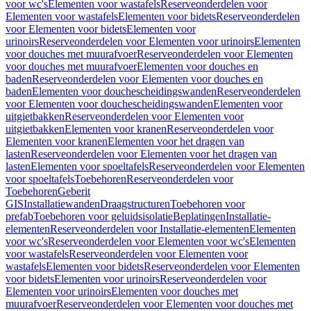
voor wc's
Elementen voor wastafels
Reserveonderdelen voor
Elementen voor wastafels
Elementen voor bidets
Reserveonderdelen
voor Elementen voor bidets
Elementen voor
urinoirs
Reserveonderdelen voor Elementen voor urinoirs
Elementen
voor douches met muurafvoer
Reserveonderdelen voor Elementen
voor douches met muurafvoer
Elementen voor douches en
baden
Reserveonderdelen voor Elementen voor douches en
baden
Elementen voor douchescheidingswanden
Reserveonderdelen
voor Elementen voor douchescheidingswanden
Elementen voor
uitgietbakken
Reserveonderdelen voor Elementen voor
uitgietbakken
Elementen voor kranen
Reserveonderdelen voor
Elementen voor kranen
Elementen voor het dragen van
lasten
Reserveonderdelen voor Elementen voor het dragen van
lasten
Elementen voor spoeltafels
Reserveonderdelen voor Elementen
voor spoeltafels
Toebehoren
Reserveonderdelen voor
Toebehoren
Geberit
GIS
Installatiewanden
Draagstructuren
Toebehoren voor
prefab
Toebehoren voor geluidsisolatie
Beplatingen
Installatie-
elementen
Reserveonderdelen voor Installatie-elementen
Elementen
voor wc's
Reserveonderdelen voor Elementen voor wc's
Elementen
voor wastafels
Reserveonderdelen voor Elementen voor
wastafels
Elementen voor bidets
Reserveonderdelen voor Elementen
voor bidets
Elementen voor urinoirs
Reserveonderdelen voor
Elementen voor urinoirs
Elementen voor douches met
muurafvoer
Reserveonderdelen voor Elementen voor douches met