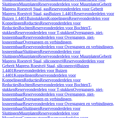
Sluitingen
Muurplaten
Reserveonderdelen voor Muurplaten
Geberit
Mapress Roestvrij Staal, gas
Reserveonderdelen voor Geberit
Mapress Roestvrij Staal, gas
Buizen 1.4401
Reserveonderdelen voor
Buizen 1.4401
Buisstukken
Koppelingen
Reserveonderdelen voor
Koppelingen
Reducties
Reserveonderdelen voor
Reducties
Bochten
Reserveonderdelen voor Bochten
T-
stukken
Reserveonderdelen voor T-stukken
Overgangen, niet-
losneembaar
Reserveonderdelen voor Overgangen, niet-
losneembaar
Overgangen en verbindingen,
losneembaar
Reserveonderdelen voor Overgangen en verbindingen,
losneembaar
Sluitingen
Reserveonderdelen voor
Sluitingen
Muurplaten
Reserveonderdelen voor Muurplaten
Geberit
Mapress Roestvrij Staal, siliconenvrij
Reserveonderdelen voor
Geberit Mapress Roestvrij Staal, siliconenvrij
Buizen
1.4401
Reserveonderdelen voor Buizen
1.4401
Koppelingen
Reserveonderdelen voor
Koppelingen
Reducties
Reserveonderdelen voor
Reducties
Bochten
Reserveonderdelen voor Bochten
T-
stukken
Reserveonderdelen voor T-stukken
Overgangen, niet-
losneembaar
Reserveonderdelen voor Overgangen, niet-
losneembaar
Overgangen en verbindingen,
losneembaar
Reserveonderdelen voor Overgangen en verbindingen,
losneembaar
Sluitingen
Reserveonderdelen voor
Sluitingen
Muurplaten
Reserveonderdelen voor
Muurplaten
Compensatoren
Reserveonderdelen voor