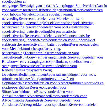
spoelbochten en
overgangen
Bevestigingsmateriaal
Afvoerpluggen
Spoelverdeler
Aanslu
voor sanitaire toestellen
Urinoirsturingen
Inbouw
Reserveonderdelen
voor Inbouw
Met elektronische spoelactivering,
netvoeding
Reserveonderdelen voor Met elektronische
spoelactivering, netvoeding
Met elektronische spoelactivering,
batterijvoeding
Reserveonderdelen voor Met elektronische
spoelactivering, batterijvoeding
Met pneumatische
spoelactivering
Reserveonderdelen voor Met pneumatische
spoelactivering
Opbouw
Reserveonderdelen voor Opbouw
Met
elektronische spoelactivering, batterijvoeding
Reserveonderdelen
voor Met elektronische spoelactivering,
batterijvoeding
Toebehoren
Reserveonderdelen voor
Toebehoren
Ruwbouw- en vervangingssets
Reserveonderdelen voor
Ruwbouw- en vervangingssets
Spoelbuizen, spoelbochten en
overgangen
Renovatiesets
Reserveonderdelen voor
Renovatiesets
Afdekplaten
Overig
toebehoren
Bedieningshulpen
Apparaataansluitingen voor wc's,
urinoirs en bidets
Afvoergarnituren voor wc's en
slophoppers
Reserveonderdelen voor Afvoergarnituren voor wc's en
slophoppers
Sifons
Reserveonderdelen voor
Sifons
Aansluitbochten
Reserveonderdelen voor
Aansluitbochten
Afvoermanchet
Reserveonderdelen voor
Afvoermanchet
Aansluitsets
Reserveonderdelen voor
Aansluitsets
Verlengstukken voor spoelbocht
Reserveonderdelen