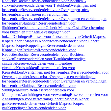
Reducties
Bochten
Reserveonderdelen voor Bochten
T-
stukken
Reserveonderdelen voor T-stukken
Overgangen, niet-
losneembaar
Reserveonderdelen voor Overgangen, niet-
losneembaar
Overgangen en verbindingen,
losneembaar
Reserveonderdelen voor Overgangen en verbindingen,
losneembaar
Sluitingen
Reserveonderdelen voor
Sluitingen
Toebehoren voor Geberit Mapress C-staal
Bescherming
voor buizen en fittingen
Bevestigingen voor
buizen
Dichtingen
Boutsets voor flensverbindingen
Geberit Mapress
Koper
Geberit Mapress Koper
Reserveonderdelen voor Geberit
Mapress Koper
Koppelingen
Reserveonderdelen voor
Koppelingen
Reducties
Reserveonderdelen voor
Reducties
Bochten
Reserveonderdelen voor Bochten
T-
stukken
Reserveonderdelen voor T-stukken
Inwendige
circulatie
Reserveonderdelen voor Inwendige
circulatie
Kruisstukken
Reserveonderdelen voor
Kruisstukken
Overgangen, niet-losneembaar
Reserveonderdelen voor
Overgangen, niet-losneembaar
Overgangen en verbindingen,
losneembaar
Reserveonderdelen voor Overgangen en verbindingen,
losneembaar
Sluitingen
Reserveonderdelen voor
Sluitingen
Muurplaten
Reserveonderdelen voor
Muurplaten
Aansluitingen voor verwarming
Reserveonderdelen voor
Aansluitingen voor verwarming
Geberit Mapress Koper,
gas
Reserveonderdelen voor Geberit Mapress Koper,
gas
Koppelingen
Reserveonderdelen voor