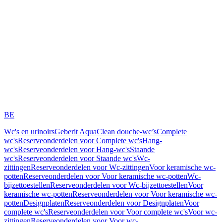
BE
Wc's en urinoirs
Geberit AquaClean douche-wc’s
Complete
wc's
Reserveonderdelen voor Complete wc's
Hang-
wc's
Reserveonderdelen voor Hang-wc's
Staande
wc's
Reserveonderdelen voor Staande wc's
Wc-
zittingen
Reserveonderdelen voor Wc-zittingen
Voor keramische wc-
potten
Reserveonderdelen voor Voor keramische wc-potten
Wc-
bijzettoestellen
Reserveonderdelen voor Wc-bijzettoestellen
Voor
keramische wc-potten
Reserveonderdelen voor Voor keramische wc-
potten
Designplaten
Reserveonderdelen voor Designplaten
Voor
complete wc's
Reserveonderdelen voor Voor complete wc's
Voor wc-
zittingen
Reserveonderdelen voor Voor wc-