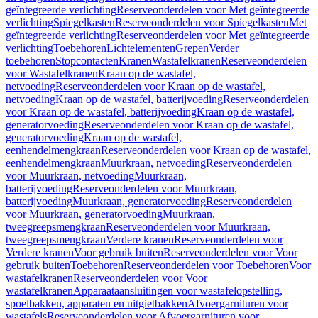
geïntegreerde verlichting
Reserveonderdelen voor Met geïntegreerde
verlichting
Spiegelkasten
Reserveonderdelen voor Spiegelkasten
Met
geïntegreerde verlichting
Reserveonderdelen voor Met geïntegreerde
verlichting
Toebehoren
Lichtelementen
Grepen
Verder
toebehoren
Stopcontacten
Kranen
Wastafelkranen
Reserveonderdelen
voor Wastafelkranen
Kraan op de wastafel,
netvoeding
Reserveonderdelen voor Kraan op de wastafel,
netvoeding
Kraan op de wastafel, batterijvoeding
Reserveonderdelen
voor Kraan op de wastafel, batterijvoeding
Kraan op de wastafel,
generatorvoeding
Reserveonderdelen voor Kraan op de wastafel,
generatorvoeding
Kraan op de wastafel,
eenhendelmengkraan
Reserveonderdelen voor Kraan op de wastafel,
eenhendelmengkraan
Muurkraan, netvoeding
Reserveonderdelen
voor Muurkraan, netvoeding
Muurkraan,
batterijvoeding
Reserveonderdelen voor Muurkraan,
batterijvoeding
Muurkraan, generatorvoeding
Reserveonderdelen
voor Muurkraan, generatorvoeding
Muurkraan,
tweegreepsmengkraan
Reserveonderdelen voor Muurkraan,
tweegreepsmengkraan
Verdere kranen
Reserveonderdelen voor
Verdere kranen
Voor gebruik buiten
Reserveonderdelen voor Voor
gebruik buiten
Toebehoren
Reserveonderdelen voor Toebehoren
Voor
wastafelkranen
Reserveonderdelen voor Voor
wastafelkranen
Apparaataansluitingen voor wastafelopstelling,
spoelbakken, apparaten en uitgietbakken
Afvoergarnituren voor
wastafels
Reserveonderdelen voor Afvoergarnituren voor