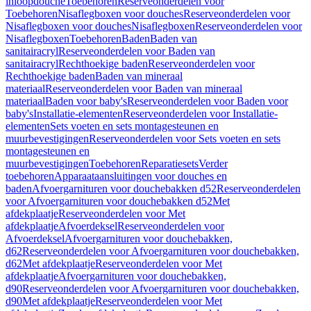
inloopdouche
Toebehoren
Reserveonderdelen voor
Toebehoren
Nisaflegboxen voor douches
Reserveonderdelen voor
Nisaflegboxen voor douches
Nisaflegboxen
Reserveonderdelen voor
Nisaflegboxen
Toebehoren
Baden
Baden van
sanitairacryl
Reserveonderdelen voor Baden van
sanitairacryl
Rechthoekige baden
Reserveonderdelen voor
Rechthoekige baden
Baden van mineraal
materiaal
Reserveonderdelen voor Baden van mineraal
materiaal
Baden voor baby's
Reserveonderdelen voor Baden voor
baby's
Installatie-elementen
Reserveonderdelen voor Installatie-
elementen
Sets voeten en sets montagesteunen en
muurbevestigingen
Reserveonderdelen voor Sets voeten en sets
montagesteunen en
muurbevestigingen
Toebehoren
Reparatiesets
Verder
toebehoren
Apparaataansluitingen voor douches en
baden
Afvoergarnituren voor douchebakken d52
Reserveonderdelen
voor Afvoergarnituren voor douchebakken d52
Met
afdekplaatje
Reserveonderdelen voor Met
afdekplaatje
Afvoerdeksel
Reserveonderdelen voor
Afvoerdeksel
Afvoergarnituren voor douchebakken,
d62
Reserveonderdelen voor Afvoergarnituren voor douchebakken,
d62
Met afdekplaatje
Reserveonderdelen voor Met
afdekplaatje
Afvoergarnituren voor douchebakken,
d90
Reserveonderdelen voor Afvoergarnituren voor douchebakken,
d90
Met afdekplaatje
Reserveonderdelen voor Met