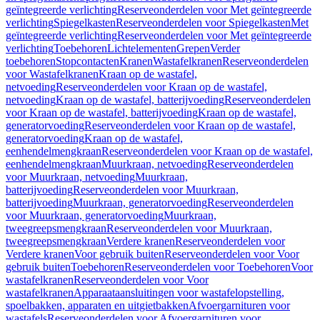
geïntegreerde verlichting
Reserveonderdelen voor Met geïntegreerde
verlichting
Spiegelkasten
Reserveonderdelen voor Spiegelkasten
Met
geïntegreerde verlichting
Reserveonderdelen voor Met geïntegreerde
verlichting
Toebehoren
Lichtelementen
Grepen
Verder
toebehoren
Stopcontacten
Kranen
Wastafelkranen
Reserveonderdelen
voor Wastafelkranen
Kraan op de wastafel,
netvoeding
Reserveonderdelen voor Kraan op de wastafel,
netvoeding
Kraan op de wastafel, batterijvoeding
Reserveonderdelen
voor Kraan op de wastafel, batterijvoeding
Kraan op de wastafel,
generatorvoeding
Reserveonderdelen voor Kraan op de wastafel,
generatorvoeding
Kraan op de wastafel,
eenhendelmengkraan
Reserveonderdelen voor Kraan op de wastafel,
eenhendelmengkraan
Muurkraan, netvoeding
Reserveonderdelen
voor Muurkraan, netvoeding
Muurkraan,
batterijvoeding
Reserveonderdelen voor Muurkraan,
batterijvoeding
Muurkraan, generatorvoeding
Reserveonderdelen
voor Muurkraan, generatorvoeding
Muurkraan,
tweegreepsmengkraan
Reserveonderdelen voor Muurkraan,
tweegreepsmengkraan
Verdere kranen
Reserveonderdelen voor
Verdere kranen
Voor gebruik buiten
Reserveonderdelen voor Voor
gebruik buiten
Toebehoren
Reserveonderdelen voor Toebehoren
Voor
wastafelkranen
Reserveonderdelen voor Voor
wastafelkranen
Apparaataansluitingen voor wastafelopstelling,
spoelbakken, apparaten en uitgietbakken
Afvoergarnituren voor
wastafels
Reserveonderdelen voor Afvoergarnituren voor