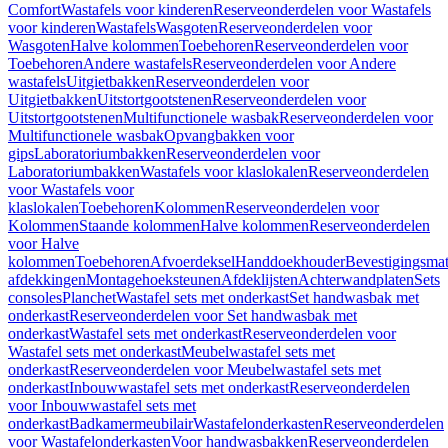
Comfort
Wastafels voor kinderen
Reserveonderdelen voor Wastafels
voor kinderen
Wastafels
Wasgoten
Reserveonderdelen voor
Wasgoten
Halve kolommen
Toebehoren
Reserveonderdelen voor
Toebehoren
Andere wastafels
Reserveonderdelen voor Andere
wastafels
Uitgietbakken
Reserveonderdelen voor
Uitgietbakken
Uitstortgootstenen
Reserveonderdelen voor
Uitstortgootstenen
Multifunctionele wasbak
Reserveonderdelen voor
Multifunctionele wasbak
Opvangbakken voor
gips
Laboratoriumbakken
Reserveonderdelen voor
Laboratoriumbakken
Wastafels voor klaslokalen
Reserveonderdelen
voor Wastafels voor
klaslokalen
Toebehoren
Kolommen
Reserveonderdelen voor
Kolommen
Staande kolommen
Halve kolommen
Reserveonderdelen
voor Halve
kolommen
Toebehoren
Afvoerdeksel
Handdoekhouder
Bevestigingsmat
afdekkingen
Montagehoeksteunen
Afdeklijsten
Achterwandplaten
Sets
consoles
Planchet
Wastafel sets met onderkast
Set handwasbak met
onderkast
Reserveonderdelen voor Set handwasbak met
onderkast
Wastafel sets met onderkast
Reserveonderdelen voor
Wastafel sets met onderkast
Meubelwastafel sets met
onderkast
Reserveonderdelen voor Meubelwastafel sets met
onderkast
Inbouwwastafel sets met onderkast
Reserveonderdelen
voor Inbouwwastafel sets met
onderkast
Badkamermeubilair
Wastafelonderkasten
Reserveonderdelen
voor Wastafelonderkasten
Voor handwasbakken
Reserveonderdelen