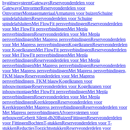
hygiënesysteem
Gateways
Reserveonderdelen voor
Gateways
Omvormer
Reserveonderdelen voor
Omvormer
Montagemateriaal
Armaturen voor buizen
Schuine
spindelafsluiters
Reserveonderdelen voor Schuine
spindelafsluiters
Met FlowFit persverbindingen
Reserveonderdelen
voor Met FlowFit persverbindingen
Met Mepla
persverbindingen
Reserveonderdelen voor Met Mepla
persverbindingen
Met Mapress persverbindingen
Reserveonderdelen
voor Met Mapress persverbindingen
Kogelkranen
Reserveonderdelen
voor Kogelkranen
Met FlowFit persverbindingen
Reserveonderdelen
voor Met FlowFit persverbindingen
Met Mepla
persverbindingen
Reserveonderdelen voor Met Mepla
persverbindingen
Met Mapress persverbindingen
Reserveonderdelen
voor Met Mapress persverbindingen
Met Mapress persverbindingen,
FKM blauw
Reserveonderdelen voor Met Mapress
persverbindingen, FKM blauw
Kogelkranen voor
inbouwmontage
Reserveonderdelen voor Kogelkranen voor
inbouwmontage
Met FlowFit persverbindingen
Met Mepla
persverbindingen
Reserveonderdelen voor Met Mepla
persverbindingen
Keerkleppen
Reserveonderdelen voor
Keerkleppen
Met Mapress persverbindingen
Reserveonderdelen voor
Met Mapress persverbindingen
Afvoersystemen voor
gebouwen
Geberit Silent-db20
Buizen
Fittingen
Reserveonderdelen
voor Fittingen
Bochten
T-stukken
Reserveonderdelen voor T-
stukken
Reducties
Toezichtsstukken
Reserveonderdelen voor