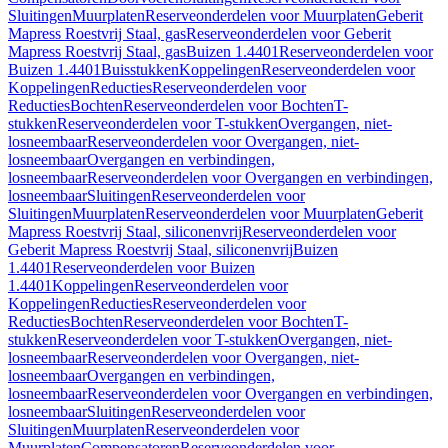
Sluitingen
Muurplaten
Reserveonderdelen voor Muurplaten
Geberit
Mapress Roestvrij Staal, gas
Reserveonderdelen voor Geberit
Mapress Roestvrij Staal, gas
Buizen 1.4401
Reserveonderdelen voor
Buizen 1.4401
Buisstukken
Koppelingen
Reserveonderdelen voor
Koppelingen
Reducties
Reserveonderdelen voor
Reducties
Bochten
Reserveonderdelen voor Bochten
T-
stukken
Reserveonderdelen voor T-stukken
Overgangen, niet-
losneembaar
Reserveonderdelen voor Overgangen, niet-
losneembaar
Overgangen en verbindingen,
losneembaar
Reserveonderdelen voor Overgangen en verbindingen,
losneembaar
Sluitingen
Reserveonderdelen voor
Sluitingen
Muurplaten
Reserveonderdelen voor Muurplaten
Geberit
Mapress Roestvrij Staal, siliconenvrij
Reserveonderdelen voor
Geberit Mapress Roestvrij Staal, siliconenvrij
Buizen
1.4401
Reserveonderdelen voor Buizen
1.4401
Koppelingen
Reserveonderdelen voor
Koppelingen
Reducties
Reserveonderdelen voor
Reducties
Bochten
Reserveonderdelen voor Bochten
T-
stukken
Reserveonderdelen voor T-stukken
Overgangen, niet-
losneembaar
Reserveonderdelen voor Overgangen, niet-
losneembaar
Overgangen en verbindingen,
losneembaar
Reserveonderdelen voor Overgangen en verbindingen,
losneembaar
Sluitingen
Reserveonderdelen voor
Sluitingen
Muurplaten
Reserveonderdelen voor
Muurplaten
Compensatoren
Reserveonderdelen voor