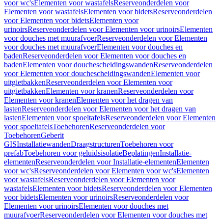
voor wc's
Elementen voor wastafels
Reserveonderdelen voor
Elementen voor wastafels
Elementen voor bidets
Reserveonderdelen
voor Elementen voor bidets
Elementen voor
urinoirs
Reserveonderdelen voor Elementen voor urinoirs
Elementen
voor douches met muurafvoer
Reserveonderdelen voor Elementen
voor douches met muurafvoer
Elementen voor douches en
baden
Reserveonderdelen voor Elementen voor douches en
baden
Elementen voor douchescheidingswanden
Reserveonderdelen
voor Elementen voor douchescheidingswanden
Elementen voor
uitgietbakken
Reserveonderdelen voor Elementen voor
uitgietbakken
Elementen voor kranen
Reserveonderdelen voor
Elementen voor kranen
Elementen voor het dragen van
lasten
Reserveonderdelen voor Elementen voor het dragen van
lasten
Elementen voor spoeltafels
Reserveonderdelen voor Elementen
voor spoeltafels
Toebehoren
Reserveonderdelen voor
Toebehoren
Geberit
GIS
Installatiewanden
Draagstructuren
Toebehoren voor
prefab
Toebehoren voor geluidsisolatie
Beplatingen
Installatie-
elementen
Reserveonderdelen voor Installatie-elementen
Elementen
voor wc's
Reserveonderdelen voor Elementen voor wc's
Elementen
voor wastafels
Reserveonderdelen voor Elementen voor
wastafels
Elementen voor bidets
Reserveonderdelen voor Elementen
voor bidets
Elementen voor urinoirs
Reserveonderdelen voor
Elementen voor urinoirs
Elementen voor douches met
muurafvoer
Reserveonderdelen voor Elementen voor douches met