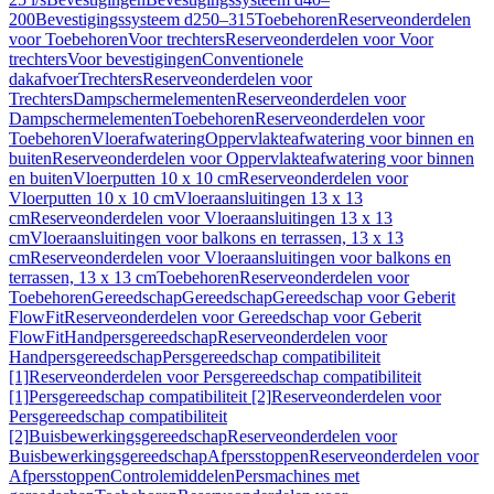
200
Bevestigingssysteem d250–315
Toebehoren
Reserveonderdelen
voor Toebehoren
Voor trechters
Reserveonderdelen voor Voor
trechters
Voor bevestigingen
Conventionele
dakafvoer
Trechters
Reserveonderdelen voor
Trechters
Dampschermelementen
Reserveonderdelen voor
Dampschermelementen
Toebehoren
Reserveonderdelen voor
Toebehoren
Vloerafwatering
Oppervlakteafwatering voor binnen en
buiten
Reserveonderdelen voor Oppervlakteafwatering voor binnen
en buiten
Vloerputten 10 x 10 cm
Reserveonderdelen voor
Vloerputten 10 x 10 cm
Vloeraansluitingen 13 x 13
cm
Reserveonderdelen voor Vloeraansluitingen 13 x 13
cm
Vloeraansluitingen voor balkons en terrassen, 13 x 13
cm
Reserveonderdelen voor Vloeraansluitingen voor balkons en
terrassen, 13 x 13 cm
Toebehoren
Reserveonderdelen voor
Toebehoren
Gereedschap
Gereedschap
Gereedschap voor Geberit
FlowFit
Reserveonderdelen voor Gereedschap voor Geberit
FlowFit
Handpersgereedschap
Reserveonderdelen voor
Handpersgereedschap
Persgereedschap compatibiliteit
[1]
Reserveonderdelen voor Persgereedschap compatibiliteit
[1]
Persgereedschap compatibiliteit [2]
Reserveonderdelen voor
Persgereedschap compatibiliteit
[2]
Buisbewerkingsgereedschap
Reserveonderdelen voor
Buisbewerkingsgereedschap
Afpersstoppen
Reserveonderdelen voor
Afpersstoppen
Controlemiddelen
Persmachines met