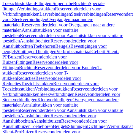
Toezichtsstukken
Fittingen SuperTube
Bochten
Speciale
fittingen
Verbindingsstukken
Reserveonderdelen voor
Verbindingsstukken
Lasverbindingen
Steekverbindingen
Reserveonder
voor Steekverbindingen
Overgangen naar andere
materialen
Reserveonderdelen voor Overgangen naar andere
materialen
Aansluitstukken voor sanitaire
toestellen
Reserveonderdelen voor Aansluitstukken voor sanitaire
toestellen
Aansluitbochten
Reserveonderdelen voor
Aansluitbochten
Toebehoren
Beugels
Bevestigingen voor
beugels
Sluitingen
Dichtingen
Verbruiksmateriaal
Geberit Silent-
PP
Buizen
Reserveonderdelen voor
Buizen
Fittingen
Reserveonderdelen voor
Fittingen
Bochten
Reserveonderdelen voor Bochten
T-
stukken
Reserveonderdelen voor T-
stukken
Reducties
Reserveonderdelen voor
Reducties
Toezichtsstukken
Reserveonderdelen voor
Toezichtsstukken
Verbindingsstukken
Reserveonderdelen voor
Verbindingsstukken
Steekverbindingen
Reserveonderdelen voor
Steekverbindingen
Klemverbindingen
Overgangen naar andere
materialen
Aansluitstukken voor sanitaire
toestellen
Reserveonderdelen voor Aansluitstukken voor sanitaire
toestellen
Aansluitbochten
Reserveonderdelen voor
Aansluitbochten
Aansluitbuizen
Reserveonderdelen voor
Aansluitbuizen
Toebehoren
Beugels
Sluitingen
Dichtingen
Verbruiksmat
Silent-Pro
Buizen
Reserveonderdelen voor