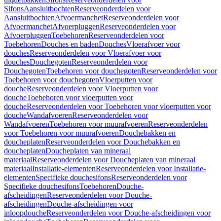
Sifons
Aansluitbochten
Reserveonderdelen voor
Aansluitbochten
Afvoermanchet
Reserveonderdelen voor
Afvoermanchet
Afvoerpluggen
Reserveonderdelen voor
Afvoerpluggen
Toebehoren
Reserveonderdelen voor
Toebehoren
Douches en baden
Douches
Vloerafvoer voor
douches
Reserveonderdelen voor Vloerafvoer voor
douches
Douchegoten
Reserveonderdelen voor
Douchegoten
Toebehoren voor douchegoten
Reserveonderdelen voor
Toebehoren voor douchegoten
Vloerputten voor
douche
Reserveonderdelen voor Vloerputten voor
douche
Toebehoren voor vloerputten voor
douche
Reserveonderdelen voor Toebehoren voor vloerputten voor
douche
Wandafvoeren
Reserveonderdelen voor
Wandafvoeren
Toebehoren voor muurafvoeren
Reserveonderdelen
voor Toebehoren voor muurafvoeren
Douchebakken en
doucheplaten
Reserveonderdelen voor Douchebakken en
doucheplaten
Doucheplaten van mineraal
materiaal
Reserveonderdelen voor Doucheplaten van mineraal
materiaal
Installatie-elementen
Reserveonderdelen voor Installatie-
elementen
Specifieke douchesifons
Reserveonderdelen voor
Specifieke douchesifons
Toebehoren
Douche-
afscheidingen
Reserveonderdelen voor Douche-
afscheidingen
Douche-afscheidingen voor
inloopdouche
Reserveonderdelen voor Douche-afscheidingen voor