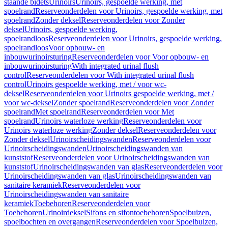
staande bidets
Urinoirs
Urinoirs, gespoelde werking, met
spoelrand
Reserveonderdelen voor Urinoirs, gespoelde werking, met
spoelrand
Zonder deksel
Reserveonderdelen voor Zonder
deksel
Urinoirs, gespoelde werking,
spoelrandloos
Reserveonderdelen voor Urinoirs, gespoelde werking,
spoelrandloos
Voor opbouw- en
inbouwurinoirsturing
Reserveonderdelen voor Voor opbouw- en
inbouwurinoirsturing
With integrated urinal flush
control
Reserveonderdelen voor With integrated urinal flush
control
Urinoirs gespoelde werking, met / voor wc-
deksel
Reserveonderdelen voor Urinoirs gespoelde werking, met /
voor wc-deksel
Zonder spoelrand
Reserveonderdelen voor Zonder
spoelrand
Met spoelrand
Reserveonderdelen voor Met
spoelrand
Urinoirs waterloze werking
Reserveonderdelen voor
Urinoirs waterloze werking
Zonder deksel
Reserveonderdelen voor
Zonder deksel
Urinoirscheidingswanden
Reserveonderdelen voor
Urinoirscheidingswanden
Urinoirscheidingswanden van
kunststof
Reserveonderdelen voor Urinoirscheidingswanden van
kunststof
Urinoirscheidingswanden van glas
Reserveonderdelen voor
Urinoirscheidingswanden van glas
Urinoirscheidingswanden van
sanitaire keramiek
Reserveonderdelen voor
Urinoirscheidingswanden van sanitaire
keramiek
Toebehoren
Reserveonderdelen voor
Toebehoren
Urinoirdeksel
Sifons en sifontoebehoren
Spoelbuizen,
spoelbochten en overgangen
Reserveonderdelen voor Spoelbuizen,