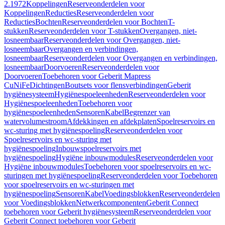
2.1972
Koppelingen
Reserveonderdelen voor
Koppelingen
Reducties
Reserveonderdelen voor
Reducties
Bochten
Reserveonderdelen voor Bochten
T-
stukken
Reserveonderdelen voor T-stukken
Overgangen, niet-
losneembaar
Reserveonderdelen voor Overgangen, niet-
losneembaar
Overgangen en verbindingen,
losneembaar
Reserveonderdelen voor Overgangen en verbindingen,
losneembaar
Doorvoeren
Reserveonderdelen voor
Doorvoeren
Toebehoren voor Geberit Mapress
CuNiFe
Dichtingen
Boutsets voor flensverbindingen
Geberit
hygiënesysteem
Hygiënespoeleenheden
Reserveonderdelen voor
Hygiënespoeleenheden
Toebehoren voor
hygiënespoeleenheden
Sensoren
Kabel
Begrenzer van
watervolumestroom
Afdekkingen en afdekplaten
Spoelreservoirs en
wc-sturing met hygiënespoeling
Reserveonderdelen voor
Spoelreservoirs en wc-sturing met
hygiënespoeling
Inbouwspoelreservoirs met
hygiënespoeling
Hygiëne inbouwmodules
Reserveonderdelen voor
Hygiëne inbouwmodules
Toebehoren voor spoelreservoirs en wc-
sturingen met hygiënespoeling
Reserveonderdelen voor Toebehoren
voor spoelreservoirs en wc-sturingen met
hygiënespoeling
Sensoren
Kabel
Voedingsblokken
Reserveonderdelen
voor Voedingsblokken
Netwerkcomponenten
Geberit Connect
toebehoren voor Geberit hygiënesysteem
Reserveonderdelen voor
Geberit Connect toebehoren voor Geberit