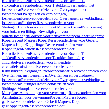
Reducties
Bochten
Reserveonderdelen voor Bochten
T-
stukken
Reserveonderdelen voor T-stukken
Overgangen, niet-
losneembaar
Reserveonderdelen voor Overgangen, niet-
losneembaar
Overgangen en verbindingen,
losneembaar
Reserveonderdelen voor Overgangen en verbindingen,
losneembaar
Sluitingen
Reserveonderdelen voor
Sluitingen
Toebehoren voor Geberit Mapress C-staal
Bescherming
voor buizen en fittingen
Bevestigingen voor
buizen
Dichtingen
Boutsets voor flensverbindingen
Geberit Mapress
Koper
Geberit Mapress Koper
Reserveonderdelen voor Geberit
Mapress Koper
Koppelingen
Reserveonderdelen voor
Koppelingen
Reducties
Reserveonderdelen voor
Reducties
Bochten
Reserveonderdelen voor Bochten
T-
stukken
Reserveonderdelen voor T-stukken
Inwendige
circulatie
Reserveonderdelen voor Inwendige
circulatie
Kruisstukken
Reserveonderdelen voor
Kruisstukken
Overgangen, niet-losneembaar
Reserveonderdelen voor
Overgangen, niet-losneembaar
Overgangen en verbindingen,
losneembaar
Reserveonderdelen voor Overgangen en verbindingen,
losneembaar
Sluitingen
Reserveonderdelen voor
Sluitingen
Muurplaten
Reserveonderdelen voor
Muurplaten
Aansluitingen voor verwarming
Reserveonderdelen voor
Aansluitingen voor verwarming
Geberit Mapress Koper,
gas
Reserveonderdelen voor Geberit Mapress Koper,
gas
Koppelingen
Reserveonderdelen voor