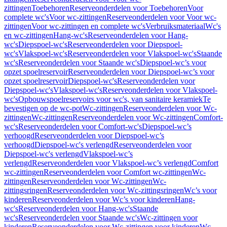
zittingen
Toebehoren
Reserveonderdelen voor Toebehoren
Voor
complete wc's
Voor wc-zittingen
Reserveonderdelen voor Voor wc-
zittingen
Voor wc-zittingen en complete wc's
Verbruiksmateriaal
Wc's
en wc-zittingen
Hang-wc's
Reserveonderdelen voor Hang-
wc's
Diepspoel-wc's
Reserveonderdelen voor Diepspoel-
wc's
Vlakspoel-wc's
Reserveonderdelen voor Vlakspoel-wc's
Staande
wc's
Reserveonderdelen voor Staande wc's
Diepspoel-wc’s voor
opzet spoelreservoir
Reserveonderdelen voor Diepspoel-wc’s voor
opzet spoelreservoir
Diepspoel-wc's
Reserveonderdelen voor
Diepspoel-wc's
Vlakspoel-wc's
Reserveonderdelen voor Vlakspoel-
wc's
Opbouwspoelreservoirs voor wc's, van sanitaire keramiek
Te
bevestigen op de wc-pot
Wc-zittingen
Reserveonderdelen voor Wc-
zittingen
Wc-zittingen
Reserveonderdelen voor Wc-zittingen
Comfort-
wc's
Reserveonderdelen voor Comfort-wc's
Diepspoel-wc’s
verhoogd
Reserveonderdelen voor Diepspoel-wc’s
verhoogd
Diepspoel-wc's verlengd
Reserveonderdelen voor
Diepspoel-wc's verlengd
Vlakspoel-wc’s
verlengd
Reserveonderdelen voor Vlakspoel-wc’s verlengd
Comfort
wc-zittingen
Reserveonderdelen voor Comfort wc-zittingen
Wc-
zittingen
Reserveonderdelen voor Wc-zittingen
Wc-
zittingsringen
Reserveonderdelen voor Wc-zittingsringen
Wc’s voor
kinderen
Reserveonderdelen voor Wc’s voor kinderen
Hang-
wc's
Reserveonderdelen voor Hang-wc's
Staande
wc's
Reserveonderdelen voor Staande wc's
Wc-zittingen voor
kinderen
Reserveonderdelen voor Wc-zittingen voor kinderen
Wc-