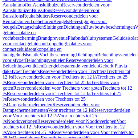
Aansluitmoffen
Aansluitbuizen
Reserveonderdelen voor
Aansluitbuizen
Buissifons
Reserveonderdelen voor
Buissifons
Reukafsluiters
Reserveonderdelen voor
Reukafsluiters
Toebehoren
Beugels
Bevestigingen voor
beugels
Draagschalen
Sluitingen
Dichtingen
Ruwbouwbeschermingen
V
geluidsisolatie en
vochtbescherming
Brandpreventie
Plafondafsluitsystemen
Geluidsisolat
voor contactgeluidsontkoppeling
Isolaties voor
contactgeluidsontkoppeling en
luchtgeluidsisolatie
Vochtbescherming
Dichtingen
Beluchtingsventielen
voor afvoer
Beluchtingsventielen
Reserveonderdelen voor
Beluchtingsventielen
Energiebesparende ventielen
Geberit Pluvia
dakafvoer
Trechters
Reserveonderdelen voor Trechters
Trechters tot
12 l/s
Reserveonderdelen voor Trechters tot 12 l/s
Trechters tot 25
l/s
Reserveonderdelen voor Trechters tot 25 l/s
Trechters voor
goten
Reserveonderdelen voor Trechters voor goten
Trechters tot 12
l/s
Reserveonderdelen voor Trechters tot 12 l/s
Trechters tot 25
l/s
Reserveonderdelen voor Trechters tot 25
l/s
Dampschermelementen
Reserveonderdelen voor
Dampschermelementen
Voor trechters tot 12 l/s
Reserveonderdelen
voor Voor trechters tot 12 l/s
Voor trechters tot 25
l/s
Noodoverlopen
Reserveonderdelen voor Noodoverlopen
Voor
trechters tot 12 l/s
Reserveonderdelen voor Voor trechters tot 12
l/s
Voor trechters tot 25 l/s
Reserveonderdelen voor Voor trechters tot
25 l/s
Bevestigingen
Bevestigingssysteem d40–