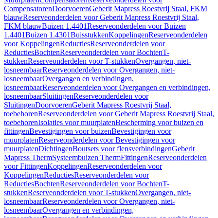
Compensatoren
Doorvoeren
Geberit Mapress Roestvrij Staal, FKM
blauw
Reserveonderdelen voor Geberit Mapress Roestvrij Staal,
FKM blauw
Buizen 1.4401
Reserveonderdelen voor Buizen
1.4401
Buizen 1.4301
Buisstukken
Koppelingen
Reserveonderdelen
voor Koppelingen
Reducties
Reserveonderdelen voor
Reducties
Bochten
Reserveonderdelen voor Bochten
T-
stukken
Reserveonderdelen voor T-stukken
Overgangen, niet-
losneembaar
Reserveonderdelen voor Overgangen, niet-
losneembaar
Overgangen en verbindingen,
losneembaar
Reserveonderdelen voor Overgangen en verbindingen,
losneembaar
Sluitingen
Reserveonderdelen voor
Sluitingen
Doorvoeren
Geberit Mapress Roestvrij Staal,
toebehoren
Reserveonderdelen voor Geberit Mapress Roestvrij Staal,
toebehoren
Isolaties voor muurplaten
Bescherming voor buizen en
fittingen
Bevestigingen voor buizen
Bevestigingen voor
muurplaten
Reserveonderdelen voor Bevestigingen voor
muurplaten
Dichtingen
Boutsets voor flensverbindingen
Geberit
Mapress Therm
Systeembuizen Therm
Fittingen
Reserveonderdelen
voor Fittingen
Koppelingen
Reserveonderdelen voor
Koppelingen
Reducties
Reserveonderdelen voor
Reducties
Bochten
Reserveonderdelen voor Bochten
T-
stukken
Reserveonderdelen voor T-stukken
Overgangen, niet-
losneembaar
Reserveonderdelen voor Overgangen, niet-
losneembaar
Overgangen en verbindingen,