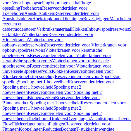
voor Voor hoge opstelling
Voor lage en halfhoge
opstelling
Toebehoren
Reserveonderdelen voor
Toebehoren
Aansluitstukken
Reserveonderdelen voor
Aansluitstukken
Hoekstopkranen
Dichtingen
Bevestigingen
Manchetten
rozetten en
debietmoderatoren
Verbruiksmateriaal
Klokken
Inbouwspoelreservoirs
en klokken
Vlotterkranen
Reserveonderdelen voor
Vlotterkranen
Vlotterkranen voor
opbouwspoelreservoirs
Reserveonderdelen voor Vlotterkranen voor
opbouwspoelreservoirs
Vlotterkranen voor keramische
spoelreservoirs
Reserveonderdelen voor Vlotterkranen voor
keramische spoelreservoirs
Vlotterkranen voor universeele
spoelreservoirs
Reserveonderdelen voor Vlotterkranen voor
universeele spoelreservoirs
Klokken
Reserveonderdelen voor
Klokken
Spoel-stop spoeling
Reserveonderdelen voor Spoel-stop
spoeling
Spoeling met 1 hoeveelheid
Reserveonderdelen voor
Spoeling met 1 hoeveelheid
Spoeling met 2
hoeveelheden
Reserveonderdelen voor Spoeling met 2
hoeveelheden
Binnenwerken
Reserveonderdelen voor
Binnenwerken
Spoeling met 1 hoeveelheid
Reserveonderdelen voor
Spoeling met 1 hoeveelheid
Spoeling met 2
hoeveelheden
Reserveonderdelen voor Spoeling met 2
hoeveelheden
Toebehoren
Drukkers
Overgangen
Afsluitstoppen
Toevoe
FlowFit
Meerlagenbuizen
Fittingen
Reserveonderdelen voor
Fittingen
Koppelingen
Reducties
Bochten
T-stukken
Inwendige