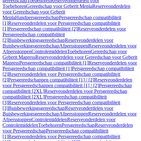
gereedschap
Toebehoren
Reserveonderdelen voor
Toebehoren
Gereedschap voor Geberit Mepla
Reserveonderdelen
voor Gereedschap voor Geberit
Mepla
Handpersgereedschap
Persgereedschap compatibiliteit
[1]
Reserveonderdelen voor Persgereedschap compatibiliteit
[1]
Persgereedschap compatibiliteit [2]
Reserveonderdelen voor
Persgereedschap compatibiliteit
[2]
Buisbewerkingsgereedschap
Reserveonderdelen voor
Buisbewerkingsgereedschap
Afpersstoppen
Reserveonderdelen voor
Afpersstoppen
Controlemiddelen
Toebehoren
Gereedschap voor
Geberit Mapress
Reserveonderdelen voor Gereedschap voor Geberit
Mapress
Persgereedschap compatibiliteit [1]
Reserveonderdelen voor
Persgereedschap compatibiliteit [1]
Persgereedschap compatibiliteit
[2]
Reserveonderdelen voor Persgereedschap compatibiliteit
[2]
Persgereedschappen compatibiliteit [1] / [2]
Reserveonderdelen
voor Persgereedschappen compatibiliteit [1] / [2]
Persgereedschap
compatibiliteit [2XL]
Reserveonderdelen voor Persgereedschap
compatibiliteit [2XL]
Persgereedschap compatibiliteit
[3]
Reserveonderdelen voor Persgereedschap compatibiliteit
[3]
Buisbewerkingsgereedschap
Reserveonderdelen voor
Buisbewerkingsgereedschap
Afpersstoppen
Reserveonderdelen voor
Afpersstoppen
Controlemiddelen
Reserveonderdelen voor
Controlemiddelen
Toebehoren
Persgereedschap
Reserveonderdelen
voor Persgereedschap
Persgereedschap compatibiliteit
[1]
Reserveonderdelen voor Persgereedschap compatibiliteit