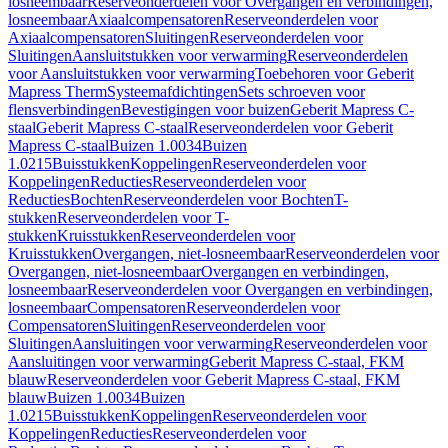
losneembaar
Reserveonderdelen voor Overgangen en verbindingen,
losneembaar
Axiaalcompensatoren
Reserveonderdelen voor
Axiaalcompensatoren
Sluitingen
Reserveonderdelen voor
Sluitingen
Aansluitstukken voor verwarming
Reserveonderdelen
voor Aansluitstukken voor verwarming
Toebehoren voor Geberit
Mapress Therm
Systeemafdichtingen
Sets schroeven voor
flensverbindingen
Bevestigingen voor buizen
Geberit Mapress C-
staal
Geberit Mapress C-staal
Reserveonderdelen voor Geberit
Mapress C-staal
Buizen 1.0034
Buizen
1.0215
Buisstukken
Koppelingen
Reserveonderdelen voor
Koppelingen
Reducties
Reserveonderdelen voor
Reducties
Bochten
Reserveonderdelen voor Bochten
T-
stukken
Reserveonderdelen voor T-
stukken
Kruisstukken
Reserveonderdelen voor
Kruisstukken
Overgangen, niet-losneembaar
Reserveonderdelen voor
Overgangen, niet-losneembaar
Overgangen en verbindingen,
losneembaar
Reserveonderdelen voor Overgangen en verbindingen,
losneembaar
Compensatoren
Reserveonderdelen voor
Compensatoren
Sluitingen
Reserveonderdelen voor
Sluitingen
Aansluitingen voor verwarming
Reserveonderdelen voor
Aansluitingen voor verwarming
Geberit Mapress C-staal, FKM
blauw
Reserveonderdelen voor Geberit Mapress C-staal, FKM
blauw
Buizen 1.0034
Buizen
1.0215
Buisstukken
Koppelingen
Reserveonderdelen voor
Koppelingen
Reducties
Reserveonderdelen voor