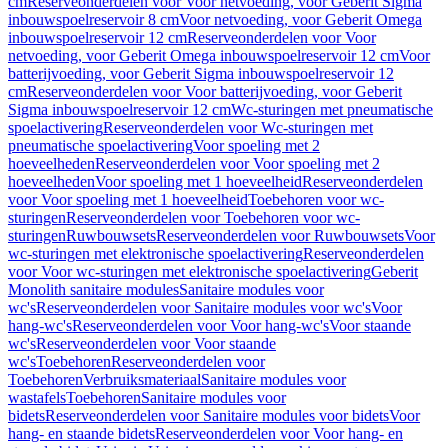
cm
Reserveonderdelen voor Voor netvoeding, voor Geberit Sigma
inbouwspoelreservoir 8 cm
Voor netvoeding, voor Geberit Omega
inbouwspoelreservoir 12 cm
Reserveonderdelen voor Voor
netvoeding, voor Geberit Omega inbouwspoelreservoir 12 cm
Voor
batterijvoeding, voor Geberit Sigma inbouwspoelreservoir 12
cm
Reserveonderdelen voor Voor batterijvoeding, voor Geberit
Sigma inbouwspoelreservoir 12 cm
Wc-sturingen met pneumatische
spoelactivering
Reserveonderdelen voor Wc-sturingen met
pneumatische spoelactivering
Voor spoeling met 2
hoeveelheden
Reserveonderdelen voor Voor spoeling met 2
hoeveelheden
Voor spoeling met 1 hoeveelheid
Reserveonderdelen
voor Voor spoeling met 1 hoeveelheid
Toebehoren voor wc-
sturingen
Reserveonderdelen voor Toebehoren voor wc-
sturingen
Ruwbouwsets
Reserveonderdelen voor Ruwbouwsets
Voor
wc-sturingen met elektronische spoelactivering
Reserveonderdelen
voor Voor wc-sturingen met elektronische spoelactivering
Geberit
Monolith sanitaire modules
Sanitaire modules voor
wc's
Reserveonderdelen voor Sanitaire modules voor wc's
Voor
hang-wc's
Reserveonderdelen voor Voor hang-wc's
Voor staande
wc's
Reserveonderdelen voor Voor staande
wc's
Toebehoren
Reserveonderdelen voor
Toebehoren
Verbruiksmateriaal
Sanitaire modules voor
wastafels
Toebehoren
Sanitaire modules voor
bidets
Reserveonderdelen voor Sanitaire modules voor bidets
Voor
hang- en staande bidets
Reserveonderdelen voor Voor hang- en