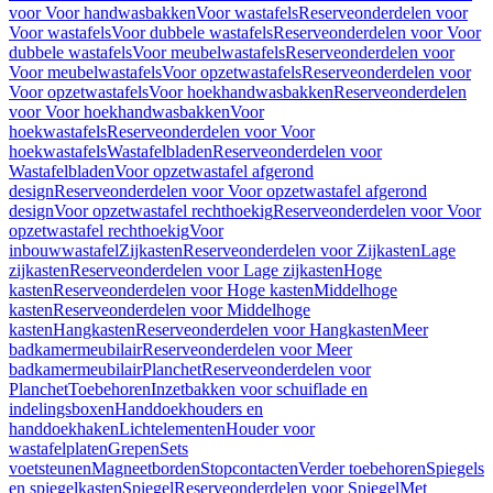
voor Voor handwasbakken
Voor wastafels
Reserveonderdelen voor
Voor wastafels
Voor dubbele wastafels
Reserveonderdelen voor Voor
dubbele wastafels
Voor meubelwastafels
Reserveonderdelen voor
Voor meubelwastafels
Voor opzetwastafels
Reserveonderdelen voor
Voor opzetwastafels
Voor hoekhandwasbakken
Reserveonderdelen
voor Voor hoekhandwasbakken
Voor
hoekwastafels
Reserveonderdelen voor Voor
hoekwastafels
Wastafelbladen
Reserveonderdelen voor
Wastafelbladen
Voor opzetwastafel afgerond
design
Reserveonderdelen voor Voor opzetwastafel afgerond
design
Voor opzetwastafel rechthoekig
Reserveonderdelen voor Voor
opzetwastafel rechthoekig
Voor
inbouwwastafel
Zijkasten
Reserveonderdelen voor Zijkasten
Lage
zijkasten
Reserveonderdelen voor Lage zijkasten
Hoge
kasten
Reserveonderdelen voor Hoge kasten
Middelhoge
kasten
Reserveonderdelen voor Middelhoge
kasten
Hangkasten
Reserveonderdelen voor Hangkasten
Meer
badkamermeubilair
Reserveonderdelen voor Meer
badkamermeubilair
Planchet
Reserveonderdelen voor
Planchet
Toebehoren
Inzetbakken voor schuiflade en
indelingsboxen
Handdoekhouders en
handdoekhaken
Lichtelementen
Houder voor
wastafelplaten
Grepen
Sets
voetsteunen
Magneetborden
Stopcontacten
Verder toebehoren
Spiegels
en spiegelkasten
Spiegel
Reserveonderdelen voor Spiegel
Met