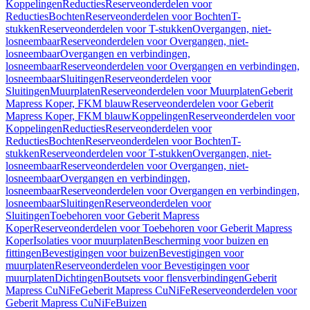
Koppelingen
Reducties
Reserveonderdelen voor
Reducties
Bochten
Reserveonderdelen voor Bochten
T-
stukken
Reserveonderdelen voor T-stukken
Overgangen, niet-
losneembaar
Reserveonderdelen voor Overgangen, niet-
losneembaar
Overgangen en verbindingen,
losneembaar
Reserveonderdelen voor Overgangen en verbindingen,
losneembaar
Sluitingen
Reserveonderdelen voor
Sluitingen
Muurplaten
Reserveonderdelen voor Muurplaten
Geberit
Mapress Koper, FKM blauw
Reserveonderdelen voor Geberit
Mapress Koper, FKM blauw
Koppelingen
Reserveonderdelen voor
Koppelingen
Reducties
Reserveonderdelen voor
Reducties
Bochten
Reserveonderdelen voor Bochten
T-
stukken
Reserveonderdelen voor T-stukken
Overgangen, niet-
losneembaar
Reserveonderdelen voor Overgangen, niet-
losneembaar
Overgangen en verbindingen,
losneembaar
Reserveonderdelen voor Overgangen en verbindingen,
losneembaar
Sluitingen
Reserveonderdelen voor
Sluitingen
Toebehoren voor Geberit Mapress
Koper
Reserveonderdelen voor Toebehoren voor Geberit Mapress
Koper
Isolaties voor muurplaten
Bescherming voor buizen en
fittingen
Bevestigingen voor buizen
Bevestigingen voor
muurplaten
Reserveonderdelen voor Bevestigingen voor
muurplaten
Dichtingen
Boutsets voor flensverbindingen
Geberit
Mapress CuNiFe
Geberit Mapress CuNiFe
Reserveonderdelen voor
Geberit Mapress CuNiFe
Buizen