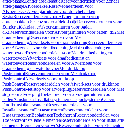
afdekplaatje
Zonder afdekplaatje
Reserveonderdelen voor Zonder
afdekplaatje
Afvoerdeksel
Reserveonderdelen voor
Afvoerdeksel
Afvoergarnituren voor douchebakken
Sestra
Reserveonderdelen voor Afvoergarnituren voor
douchebakken Sestra
Zonder afdekplaatje
Reserveonderdelen voor
Zonder afdekplaatje
Afvoergarnituren voor baden,
d52
Reserveonderdelen voor Afvoergarnituren voor baden, d52
Met
draaibediening
Reserveonderdelen voor Met
draaibediening
Afwerksets voor draaibediening
Reserveonderdelen
voor Afwerksets voor draaibediening
Met draaibediening en
watertoevoer
Reserveonderdelen voor Met draaibediening en
watertoevoer
Afwerksets voor draaibediening en
watertoevoer
Reserveonderdelen voor Afwerksets voor
draaibediening en watertoevoer
Met drukknop
PushControl
Reserveonderdelen voor Met drukknop
PushControl
Afwerksets voor drukknop
PushControl
Reserveonderdelen voor Afwerksets voor drukknop
PushControl
Met stop voor afvoerplug
Reserveonderdelen voor Met
stop voor afvoerplug
Toebehoren voor afvoergarnituren voor
baden
Aansluitsets
Installatiesystemen en spoelsystemen
Geberit
Duofix
Installatiewanden
Reserveonderdelen voor
Installatiewanden
Draagstructuren
Reserveonderdelen voor
Draagstructuren
Beplatingen
Toebehoren
Reserveonderdelen voor
Toebehoren
Installatie-elementen
Reserveonderdelen voor Installatie-
elementen
Elementen voor wc's
Reserveonderdelen voor Elementen