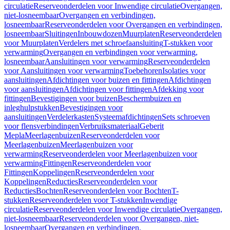
circulatie
Reserveonderdelen voor Inwendige circulatie
Overgangen,
niet-losneembaar
Overgangen en verbindingen,
losneembaar
Reserveonderdelen voor Overgangen en verbindingen,
losneembaar
Sluitingen
Inbouwdozen
Muurplaten
Reserveonderdelen
voor Muurplaten
Verdelers met schroefaansluiting
T-stukken voor
verwarming
Overgangen en verbindingen voor verwarming,
losneembaar
Aansluitingen voor verwarming
Reserveonderdelen
voor Aansluitingen voor verwarming
Toebehoren
Isolaties voor
aansluitingen
Afdichtingen voor buizen en fittingen
Afdichtingen
voor aansluitingen
Afdichtingen voor fittingen
Afdekking voor
fittingen
Bevestigingen voor buizen
Beschermbuizen en
inleghulpstukken
Bevestigingen voor
aansluitingen
Verdelerkasten
Systeemafdichtingen
Sets schroeven
voor flensverbindingen
Verbruiksmateriaal
Geberit
Mepla
Meerlagenbuizen
Reserveonderdelen voor
Meerlagenbuizen
Meerlagenbuizen voor
verwarming
Reserveonderdelen voor Meerlagenbuizen voor
verwarming
Fittingen
Reserveonderdelen voor
Fittingen
Koppelingen
Reserveonderdelen voor
Koppelingen
Reducties
Reserveonderdelen voor
Reducties
Bochten
Reserveonderdelen voor Bochten
T-
stukken
Reserveonderdelen voor T-stukken
Inwendige
circulatie
Reserveonderdelen voor Inwendige circulatie
Overgangen,
niet-losneembaar
Reserveonderdelen voor Overgangen, niet-
losneembaar
Overgangen en verbindingen,