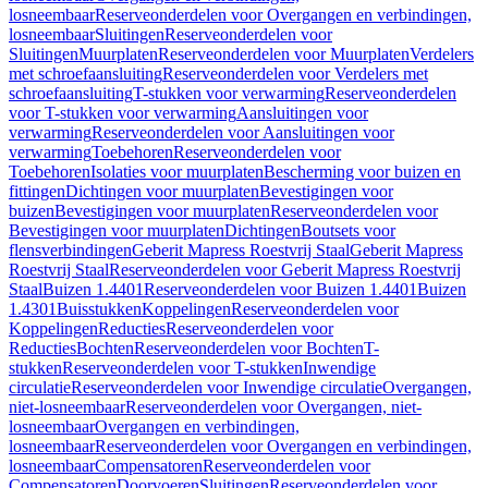
losneembaar
Reserveonderdelen voor Overgangen en verbindingen,
losneembaar
Sluitingen
Reserveonderdelen voor
Sluitingen
Muurplaten
Reserveonderdelen voor Muurplaten
Verdelers
met schroefaansluiting
Reserveonderdelen voor Verdelers met
schroefaansluiting
T-stukken voor verwarming
Reserveonderdelen
voor T-stukken voor verwarming
Aansluitingen voor
verwarming
Reserveonderdelen voor Aansluitingen voor
verwarming
Toebehoren
Reserveonderdelen voor
Toebehoren
Isolaties voor muurplaten
Bescherming voor buizen en
fittingen
Dichtingen voor muurplaten
Bevestigingen voor
buizen
Bevestigingen voor muurplaten
Reserveonderdelen voor
Bevestigingen voor muurplaten
Dichtingen
Boutsets voor
flensverbindingen
Geberit Mapress Roestvrij Staal
Geberit Mapress
Roestvrij Staal
Reserveonderdelen voor Geberit Mapress Roestvrij
Staal
Buizen 1.4401
Reserveonderdelen voor Buizen 1.4401
Buizen
1.4301
Buisstukken
Koppelingen
Reserveonderdelen voor
Koppelingen
Reducties
Reserveonderdelen voor
Reducties
Bochten
Reserveonderdelen voor Bochten
T-
stukken
Reserveonderdelen voor T-stukken
Inwendige
circulatie
Reserveonderdelen voor Inwendige circulatie
Overgangen,
niet-losneembaar
Reserveonderdelen voor Overgangen, niet-
losneembaar
Overgangen en verbindingen,
losneembaar
Reserveonderdelen voor Overgangen en verbindingen,
losneembaar
Compensatoren
Reserveonderdelen voor
Compensatoren
Doorvoeren
Sluitingen
Reserveonderdelen voor