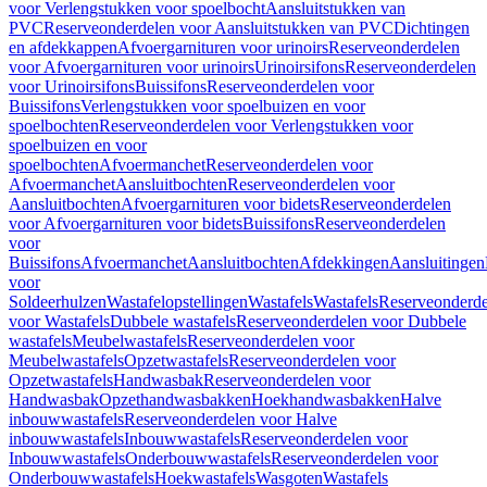
voor Verlengstukken voor spoelbocht
Aansluitstukken van
PVC
Reserveonderdelen voor Aansluitstukken van PVC
Dichtingen
en afdekkappen
Afvoergarnituren voor urinoirs
Reserveonderdelen
voor Afvoergarnituren voor urinoirs
Urinoirsifons
Reserveonderdelen
voor Urinoirsifons
Buissifons
Reserveonderdelen voor
Buissifons
Verlengstukken voor spoelbuizen en voor
spoelbochten
Reserveonderdelen voor Verlengstukken voor
spoelbuizen en voor
spoelbochten
Afvoermanchet
Reserveonderdelen voor
Afvoermanchet
Aansluitbochten
Reserveonderdelen voor
Aansluitbochten
Afvoergarnituren voor bidets
Reserveonderdelen
voor Afvoergarnituren voor bidets
Buissifons
Reserveonderdelen
voor
Buissifons
Afvoermanchet
Aansluitbochten
Afdekkingen
Aansluitingen
voor
Soldeerhulzen
Wastafelopstellingen
Wastafels
Wastafels
Reserveonderde
voor Wastafels
Dubbele wastafels
Reserveonderdelen voor Dubbele
wastafels
Meubelwastafels
Reserveonderdelen voor
Meubelwastafels
Opzetwastafels
Reserveonderdelen voor
Opzetwastafels
Handwasbak
Reserveonderdelen voor
Handwasbak
Opzethandwasbakken
Hoekhandwasbakken
Halve
inbouwwastafels
Reserveonderdelen voor Halve
inbouwwastafels
Inbouwwastafels
Reserveonderdelen voor
Inbouwwastafels
Onderbouwwastafels
Reserveonderdelen voor
Onderbouwwastafels
Hoekwastafels
Wasgoten
Wastafels