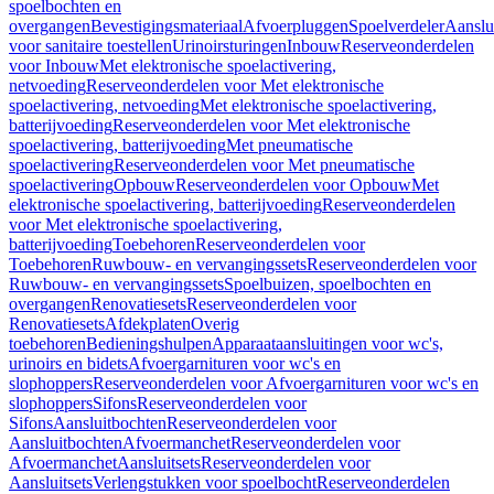
spoelbochten en
overgangen
Bevestigingsmateriaal
Afvoerpluggen
Spoelverdeler
Aanslu
voor sanitaire toestellen
Urinoirsturingen
Inbouw
Reserveonderdelen
voor Inbouw
Met elektronische spoelactivering,
netvoeding
Reserveonderdelen voor Met elektronische
spoelactivering, netvoeding
Met elektronische spoelactivering,
batterijvoeding
Reserveonderdelen voor Met elektronische
spoelactivering, batterijvoeding
Met pneumatische
spoelactivering
Reserveonderdelen voor Met pneumatische
spoelactivering
Opbouw
Reserveonderdelen voor Opbouw
Met
elektronische spoelactivering, batterijvoeding
Reserveonderdelen
voor Met elektronische spoelactivering,
batterijvoeding
Toebehoren
Reserveonderdelen voor
Toebehoren
Ruwbouw- en vervangingssets
Reserveonderdelen voor
Ruwbouw- en vervangingssets
Spoelbuizen, spoelbochten en
overgangen
Renovatiesets
Reserveonderdelen voor
Renovatiesets
Afdekplaten
Overig
toebehoren
Bedieningshulpen
Apparaataansluitingen voor wc's,
urinoirs en bidets
Afvoergarnituren voor wc's en
slophoppers
Reserveonderdelen voor Afvoergarnituren voor wc's en
slophoppers
Sifons
Reserveonderdelen voor
Sifons
Aansluitbochten
Reserveonderdelen voor
Aansluitbochten
Afvoermanchet
Reserveonderdelen voor
Afvoermanchet
Aansluitsets
Reserveonderdelen voor
Aansluitsets
Verlengstukken voor spoelbocht
Reserveonderdelen