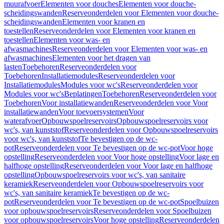
muurafvoer
Elementen voor douches
Elementen voor douche-
scheidingswanden
Reserveonderdelen voor Elementen voor douche-
scheidingswanden
Elementen voor kranen en
toestellen
Reserveonderdelen voor Elementen voor kranen en
toestellen
Elementen voor was- en
afwasmachines
Reserveonderdelen voor Elementen voor was- en
afwasmachines
Elementen voor het dragen van
lasten
Toebehoren
Reserveonderdelen voor
Toebehoren
Installatiemodules
Reserveonderdelen voor
Installatiemodules
Modules voor wc's
Reserveonderdelen voor
Modules voor wc's
Beplatingen
Toebehoren
Reserveonderdelen voor
Toebehoren
Voor installatiewanden
Reserveonderdelen voor Voor
installatiewanden
Voor toevoersystemen
Voor
waterafvoer
Opbouwspoelreservoirs
Opbouwspoelreservoirs voor
wc's, van kunststof
Reserveonderdelen voor Opbouwspoelreservoirs
voor wc's, van kunststof
Te bevestigen op de wc-
pot
Reserveonderdelen voor Te bevestigen op de wc-pot
Voor hoge
opstelling
Reserveonderdelen voor Voor hoge opstelling
Voor lage en
halfhoge opstelling
Reserveonderdelen voor Voor lage en halfhoge
opstelling
Opbouwspoelreservoirs voor wc's, van sanitaire
keramiek
Reserveonderdelen voor Opbouwspoelreservoirs voor
wc's, van sanitaire keramiek
Te bevestigen op de wc-
pot
Reserveonderdelen voor Te bevestigen op de wc-pot
Spoelbuizen
voor opbouwspoelreservoirs
Reserveonderdelen voor Spoelbuizen
voor opbouwspoelreservoirs
Voor hoge opstelling
Reserveonderdelen