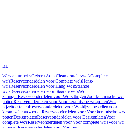
BE
Wc's en urinoirs
Geberit AquaClean douche-wc’s
Complete
wc's
Reserveonderdelen voor Complete wc's
Hang-
wc's
Reserveonderdelen voor Hang-wc's
Staande
wc's
Reserveonderdelen voor Staande wc's
Wc-
zittingen
Reserveonderdelen voor Wc-zittingen
Voor keramische wc-
potten
Reserveonderdelen voor Voor keramische wc-potten
Wc-
bijzettoestellen
Reserveonderdelen voor Wc-bijzettoestellen
Voor
keramische wc-potten
Reserveonderdelen voor Voor keramische wc-
potten
Designplaten
Reserveonderdelen voor Designplaten
Voor
complete wc's
Reserveonderdelen voor Voor complete wc's
Voor wc-
zittingen
Reserveonderdelen voor Voor wc-