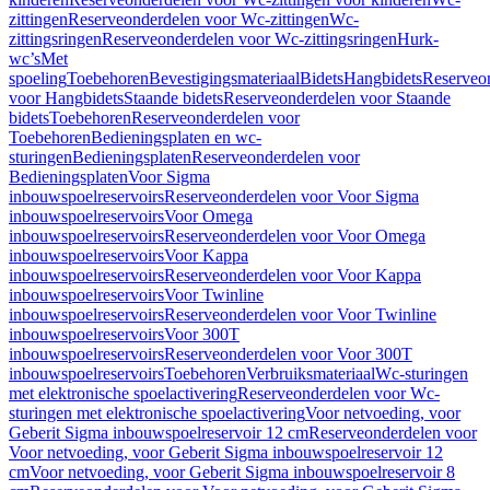
zittingen
Reserveonderdelen voor Wc-zittingen
Wc-
zittingsringen
Reserveonderdelen voor Wc-zittingsringen
Hurk-
wc’s
Met
spoeling
Toebehoren
Bevestigingsmateriaal
Bidets
Hangbidets
Reserveo
voor Hangbidets
Staande bidets
Reserveonderdelen voor Staande
bidets
Toebehoren
Reserveonderdelen voor
Toebehoren
Bedieningsplaten en wc-
sturingen
Bedieningsplaten
Reserveonderdelen voor
Bedieningsplaten
Voor Sigma
inbouwspoelreservoirs
Reserveonderdelen voor Voor Sigma
inbouwspoelreservoirs
Voor Omega
inbouwspoelreservoirs
Reserveonderdelen voor Voor Omega
inbouwspoelreservoirs
Voor Kappa
inbouwspoelreservoirs
Reserveonderdelen voor Voor Kappa
inbouwspoelreservoirs
Voor Twinline
inbouwspoelreservoirs
Reserveonderdelen voor Voor Twinline
inbouwspoelreservoirs
Voor 300T
inbouwspoelreservoirs
Reserveonderdelen voor Voor 300T
inbouwspoelreservoirs
Toebehoren
Verbruiksmateriaal
Wc-sturingen
met elektronische spoelactivering
Reserveonderdelen voor Wc-
sturingen met elektronische spoelactivering
Voor netvoeding, voor
Geberit Sigma inbouwspoelreservoir 12 cm
Reserveonderdelen voor
Voor netvoeding, voor Geberit Sigma inbouwspoelreservoir 12
cm
Voor netvoeding, voor Geberit Sigma inbouwspoelreservoir 8