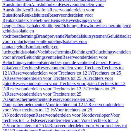
Aansluitmoffen
Aansluitbuizen
Reserveonderdelen voor
Aansluitbuizen
Buissifons
Reserveonderdelen voor
Buissifons
Reukafsluiters
Reserveonderdelen voor
Reukafsluiters
Toebehoren
Beugels
Bevestigingen voor
beugels
Draagschalen
Sluitingen
Dichtingen
Ruwbouwbeschermingen
V
geluidsisolatie en
vochtbescherming
Brandpreventie
Plafondafsluitsystemen
Geluidsisolat
voor contactgeluidsontkoppeling
Isolaties voor
contactgeluidsontkoppeling en
luchtgeluidsisolatie
Vochtbescherming
Dichtingen
Beluchtingsventielen
voor afvoer
Beluchtingsventielen
Reserveonderdelen voor
Beluchtingsventielen
Energiebesparende ventielen
Geberit Pluvia
dakafvoer
Trechters
Reserveonderdelen voor Trechters
Trechters tot
12 l/s
Reserveonderdelen voor Trechters tot 12 l/s
Trechters tot 25
l/s
Reserveonderdelen voor Trechters tot 25 l/s
Trechters voor
goten
Reserveonderdelen voor Trechters voor goten
Trechters tot 12
l/s
Reserveonderdelen voor Trechters tot 12 l/s
Trechters tot 25
l/s
Reserveonderdelen voor Trechters tot 25
l/s
Dampschermelementen
Reserveonderdelen voor
Dampschermelementen
Voor trechters tot 12 l/s
Reserveonderdelen
voor Voor trechters tot 12 l/s
Voor trechters tot 25
l/s
Noodoverlopen
Reserveonderdelen voor Noodoverlopen
Voor
trechters tot 12 l/s
Reserveonderdelen voor Voor trechters tot 12
l/s
Voor trechters tot 25 l/s
Reserveonderdelen voor Voor trechters tot
25 l/s
Bevestigingen
Bevestigingssysteem d40–