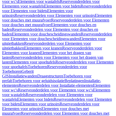
voor wc's
Elementen voor wastafels
Reserveonderdelen voor
Elementen voor wastafels
Elementen voor bidets
Reserveonderdelen
voor Elementen voor bidets
Elementen voor
urinoirs
Reserveonderdelen voor Elementen voor urinoirs
Elementen
voor douches met muurafvoer
Reserveonderdelen voor Elementen
voor douches met muurafvoer
Elementen voor douches en
baden
Reserveonderdelen voor Elementen voor douches en
baden
Elementen voor douchescheidingswanden
Reserveonderdelen
voor Elementen voor douchescheidingswanden
Elementen voor
uitgietbakken
Reserveonderdelen voor Elementen voor
uitgietbakken
Elementen voor kranen
Reserveonderdelen voor
Elementen voor kranen
Elementen voor het dragen van
lasten
Reserveonderdelen voor Elementen voor het dragen van
lasten
Elementen voor spoeltafels
Reserveonderdelen voor Elementen
voor spoeltafels
Toebehoren
Reserveonderdelen voor
Toebehoren
Geberit
GIS
Installatiewanden
Draagstructuren
Toebehoren voor
prefab
Toebehoren voor geluidsisolatie
Beplatingen
Installatie-
elementen
Reserveonderdelen voor Installatie-elementen
Elementen
voor wc's
Reserveonderdelen voor Elementen voor wc's
Elementen
voor wastafels
Reserveonderdelen voor Elementen voor
wastafels
Elementen voor bidets
Reserveonderdelen voor Elementen
voor bidets
Elementen voor urinoirs
Reserveonderdelen voor
Elementen voor urinoirs
Elementen voor douches met
muurafvoer
Reserveonderdelen voor Elementen voor douches met