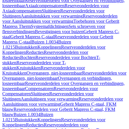
losneembaar
Reserveonderdelen voor Overgangen en verbindingen,
losneembaar
Axiaalcompensatoren
Reserveonderdelen voor
Axiaalcompensatoren
Sluitingen
Reserveonderdelen voor
Sluitingen
Aansluitstukken voor verwarming
Reserveonderdelen
voor Aansluitstukken voor verwarming
Toebehoren voor Geberit
Mapress Therm
Systeemafdichtingen
Sets schroeven voor
flensverbindingen
Bevestigingen voor buizen
Geberit Mapress C-
staal
Geberit Mapress C-staal
Reserveonderdelen voor Geberit
Mapress C-staal
Buizen 1.0034
Buizen
1.0215
Buisstukken
Koppelingen
Reserveonderdelen voor
Koppelingen
Reducties
Reserveonderdelen voor
Reducties
Bochten
Reserveonderdelen voor Bochten
T-
stukken
Reserveonderdelen voor T-
stukken
Kruisstukken
Reserveonderdelen voor
Kruisstukken
Overgangen, niet-losneembaar
Reserveonderdelen voor
Overgangen, niet-losneembaar
Overgangen en verbindingen,
losneembaar
Reserveonderdelen voor Overgangen en verbindingen,
losneembaar
Compensatoren
Reserveonderdelen voor
Compensatoren
Sluitingen
Reserveonderdelen voor
Sluitingen
Aansluitingen voor verwarming
Reserveonderdelen voor
Aansluitingen voor verwarming
Geberit Mapress C-staal, FKM
blauw
Reserveonderdelen voor Geberit Mapress C-staal, FKM
blauw
Buizen 1.0034
Buizen
1.0215
Buisstukken
Koppelingen
Reserveonderdelen voor
Koppelingen
Reducties
Reserveonderdelen voor