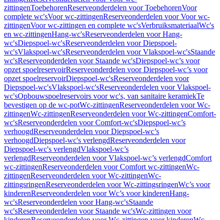
zittingen
Toebehoren
Reserveonderdelen voor Toebehoren
Voor
complete wc's
Voor wc-zittingen
Reserveonderdelen voor Voor wc-
zittingen
Voor wc-zittingen en complete wc's
Verbruiksmateriaal
Wc's
en wc-zittingen
Hang-wc's
Reserveonderdelen voor Hang-
wc's
Diepspoel-wc's
Reserveonderdelen voor Diepspoel-
wc's
Vlakspoel-wc's
Reserveonderdelen voor Vlakspoel-wc's
Staande
wc's
Reserveonderdelen voor Staande wc's
Diepspoel-wc’s voor
opzet spoelreservoir
Reserveonderdelen voor Diepspoel-wc’s voor
opzet spoelreservoir
Diepspoel-wc's
Reserveonderdelen voor
Diepspoel-wc's
Vlakspoel-wc's
Reserveonderdelen voor Vlakspoel-
wc's
Opbouwspoelreservoirs voor wc's, van sanitaire keramiek
Te
bevestigen op de wc-pot
Wc-zittingen
Reserveonderdelen voor Wc-
zittingen
Wc-zittingen
Reserveonderdelen voor Wc-zittingen
Comfort-
wc's
Reserveonderdelen voor Comfort-wc's
Diepspoel-wc’s
verhoogd
Reserveonderdelen voor Diepspoel-wc’s
verhoogd
Diepspoel-wc's verlengd
Reserveonderdelen voor
Diepspoel-wc's verlengd
Vlakspoel-wc’s
verlengd
Reserveonderdelen voor Vlakspoel-wc’s verlengd
Comfort
wc-zittingen
Reserveonderdelen voor Comfort wc-zittingen
Wc-
zittingen
Reserveonderdelen voor Wc-zittingen
Wc-
zittingsringen
Reserveonderdelen voor Wc-zittingsringen
Wc’s voor
kinderen
Reserveonderdelen voor Wc’s voor kinderen
Hang-
wc's
Reserveonderdelen voor Hang-wc's
Staande
wc's
Reserveonderdelen voor Staande wc's
Wc-zittingen voor
kinderen
Reserveonderdelen voor Wc-zittingen voor kinderen
Wc-