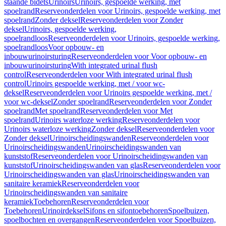
staande bidets
Urinoirs
Urinoirs, gespoelde werking, met
spoelrand
Reserveonderdelen voor Urinoirs, gespoelde werking, met
spoelrand
Zonder deksel
Reserveonderdelen voor Zonder
deksel
Urinoirs, gespoelde werking,
spoelrandloos
Reserveonderdelen voor Urinoirs, gespoelde werking,
spoelrandloos
Voor opbouw- en
inbouwurinoirsturing
Reserveonderdelen voor Voor opbouw- en
inbouwurinoirsturing
With integrated urinal flush
control
Reserveonderdelen voor With integrated urinal flush
control
Urinoirs gespoelde werking, met / voor wc-
deksel
Reserveonderdelen voor Urinoirs gespoelde werking, met /
voor wc-deksel
Zonder spoelrand
Reserveonderdelen voor Zonder
spoelrand
Met spoelrand
Reserveonderdelen voor Met
spoelrand
Urinoirs waterloze werking
Reserveonderdelen voor
Urinoirs waterloze werking
Zonder deksel
Reserveonderdelen voor
Zonder deksel
Urinoirscheidingswanden
Reserveonderdelen voor
Urinoirscheidingswanden
Urinoirscheidingswanden van
kunststof
Reserveonderdelen voor Urinoirscheidingswanden van
kunststof
Urinoirscheidingswanden van glas
Reserveonderdelen voor
Urinoirscheidingswanden van glas
Urinoirscheidingswanden van
sanitaire keramiek
Reserveonderdelen voor
Urinoirscheidingswanden van sanitaire
keramiek
Toebehoren
Reserveonderdelen voor
Toebehoren
Urinoirdeksel
Sifons en sifontoebehoren
Spoelbuizen,
spoelbochten en overgangen
Reserveonderdelen voor Spoelbuizen,