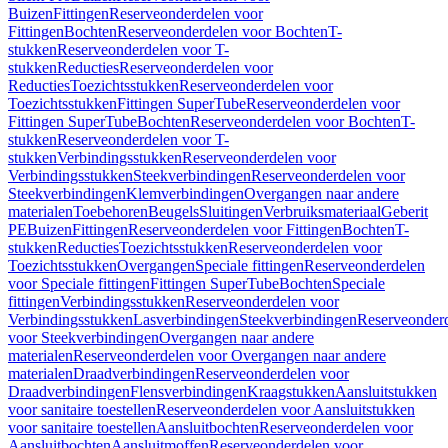
Buizen
Fittingen
Reserveonderdelen voor
Fittingen
Bochten
Reserveonderdelen voor Bochten
T-
stukken
Reserveonderdelen voor T-
stukken
Reducties
Reserveonderdelen voor
Reducties
Toezichtsstukken
Reserveonderdelen voor
Toezichtsstukken
Fittingen SuperTube
Reserveonderdelen voor
Fittingen SuperTube
Bochten
Reserveonderdelen voor Bochten
T-
stukken
Reserveonderdelen voor T-
stukken
Verbindingsstukken
Reserveonderdelen voor
Verbindingsstukken
Steekverbindingen
Reserveonderdelen voor
Steekverbindingen
Klemverbindingen
Overgangen naar andere
materialen
Toebehoren
Beugels
Sluitingen
Verbruiksmateriaal
Geberit
PE
Buizen
Fittingen
Reserveonderdelen voor Fittingen
Bochten
T-
stukken
Reducties
Toezichtsstukken
Reserveonderdelen voor
Toezichtsstukken
Overgangen
Speciale fittingen
Reserveonderdelen
voor Speciale fittingen
Fittingen SuperTube
Bochten
Speciale
fittingen
Verbindingsstukken
Reserveonderdelen voor
Verbindingsstukken
Lasverbindingen
Steekverbindingen
Reserveonder
voor Steekverbindingen
Overgangen naar andere
materialen
Reserveonderdelen voor Overgangen naar andere
materialen
Draadverbindingen
Reserveonderdelen voor
Draadverbindingen
Flensverbindingen
Kraagstukken
Aansluitstukken
voor sanitaire toestellen
Reserveonderdelen voor Aansluitstukken
voor sanitaire toestellen
Aansluitbochten
Reserveonderdelen voor
Aansluitbochten
Aansluitmoffen
Reserveonderdelen voor