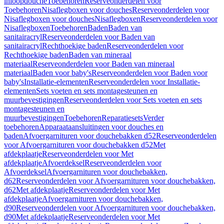
inloopdouche
Toebehoren
Reserveonderdelen voor
Toebehoren
Nisaflegboxen voor douches
Reserveonderdelen voor
Nisaflegboxen voor douches
Nisaflegboxen
Reserveonderdelen voor
Nisaflegboxen
Toebehoren
Baden
Baden van
sanitairacryl
Reserveonderdelen voor Baden van
sanitairacryl
Rechthoekige baden
Reserveonderdelen voor
Rechthoekige baden
Baden van mineraal
materiaal
Reserveonderdelen voor Baden van mineraal
materiaal
Baden voor baby's
Reserveonderdelen voor Baden voor
baby's
Installatie-elementen
Reserveonderdelen voor Installatie-
elementen
Sets voeten en sets montagesteunen en
muurbevestigingen
Reserveonderdelen voor Sets voeten en sets
montagesteunen en
muurbevestigingen
Toebehoren
Reparatiesets
Verder
toebehoren
Apparaataansluitingen voor douches en
baden
Afvoergarnituren voor douchebakken d52
Reserveonderdelen
voor Afvoergarnituren voor douchebakken d52
Met
afdekplaatje
Reserveonderdelen voor Met
afdekplaatje
Afvoerdeksel
Reserveonderdelen voor
Afvoerdeksel
Afvoergarnituren voor douchebakken,
d62
Reserveonderdelen voor Afvoergarnituren voor douchebakken,
d62
Met afdekplaatje
Reserveonderdelen voor Met
afdekplaatje
Afvoergarnituren voor douchebakken,
d90
Reserveonderdelen voor Afvoergarnituren voor douchebakken,
d90
Met afdekplaatje
Reserveonderdelen voor Met