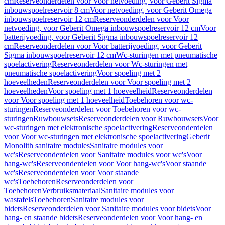
cm
Reserveonderdelen voor Voor netvoeding, voor Geberit Sigma
inbouwspoelreservoir 8 cm
Voor netvoeding, voor Geberit Omega
inbouwspoelreservoir 12 cm
Reserveonderdelen voor Voor
netvoeding, voor Geberit Omega inbouwspoelreservoir 12 cm
Voor
batterijvoeding, voor Geberit Sigma inbouwspoelreservoir 12
cm
Reserveonderdelen voor Voor batterijvoeding, voor Geberit
Sigma inbouwspoelreservoir 12 cm
Wc-sturingen met pneumatische
spoelactivering
Reserveonderdelen voor Wc-sturingen met
pneumatische spoelactivering
Voor spoeling met 2
hoeveelheden
Reserveonderdelen voor Voor spoeling met 2
hoeveelheden
Voor spoeling met 1 hoeveelheid
Reserveonderdelen
voor Voor spoeling met 1 hoeveelheid
Toebehoren voor wc-
sturingen
Reserveonderdelen voor Toebehoren voor wc-
sturingen
Ruwbouwsets
Reserveonderdelen voor Ruwbouwsets
Voor
wc-sturingen met elektronische spoelactivering
Reserveonderdelen
voor Voor wc-sturingen met elektronische spoelactivering
Geberit
Monolith sanitaire modules
Sanitaire modules voor
wc's
Reserveonderdelen voor Sanitaire modules voor wc's
Voor
hang-wc's
Reserveonderdelen voor Voor hang-wc's
Voor staande
wc's
Reserveonderdelen voor Voor staande
wc's
Toebehoren
Reserveonderdelen voor
Toebehoren
Verbruiksmateriaal
Sanitaire modules voor
wastafels
Toebehoren
Sanitaire modules voor
bidets
Reserveonderdelen voor Sanitaire modules voor bidets
Voor
hang- en staande bidets
Reserveonderdelen voor Voor hang- en