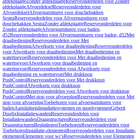
afdekplaatje
Zonder afdekplaatje
Reserveonderdelen voor Zonder
afdekplaatje
Afvoerdeksel
Reserveonderdelen voor
Afvoerdeksel
Afvoergarnituren voor douchebakken
Sestra
Reserveonderdelen voor Afvoergarnituren voor
douchebakken Sestra
Zonder afdekplaatje
Reserveonderdelen voor
Zonder afdekplaatje
Afvoergarnituren voor baden,
d52
Reserveonderdelen voor Afvoergarnituren voor baden, d52
Met
draaibediening
Reserveonderdelen voor Met
draaibediening
Afwerksets voor draaibediening
Reserveonderdelen
voor Afwerksets voor draaibediening
Met draaibediening en
watertoevoer
Reserveonderdelen voor Met draaibediening en
watertoevoer
Afwerksets voor draaibediening en
watertoevoer
Reserveonderdelen voor Afwerksets voor
draaibediening en watertoevoer
Met drukknop
PushControl
Reserveonderdelen voor Met drukknop
PushControl
Afwerksets voor drukknop
PushControl
Reserveonderdelen voor Afwerksets voor drukknop
PushControl
Met stop voor afvoerplug
Reserveonderdelen voor Met
stop voor afvoerplug
Toebehoren voor afvoergarnituren voor
baden
Aansluitsets
Installatiesystemen en spoelsystemen
Geberit
Duofix
Installatiewanden
Reserveonderdelen voor
Installatiewanden
Draagstructuren
Reserveonderdelen voor
Draagstructuren
Beplatingen
Toebehoren
Reserveonderdelen voor
Toebehoren
Installatie-elementen
Reserveonderdelen voor Installatie-
elementen
Elementen voor wc's
Reserveonderdelen voor Elementen