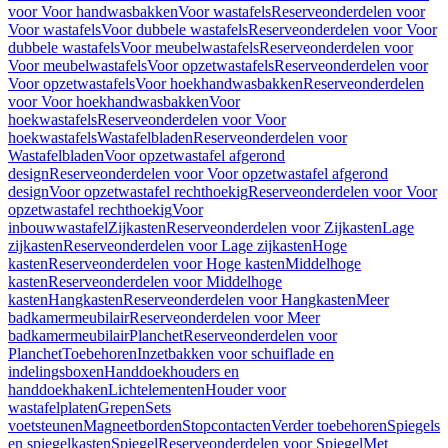
voor Voor handwasbakken
Voor wastafels
Reserveonderdelen voor
Voor wastafels
Voor dubbele wastafels
Reserveonderdelen voor Voor
dubbele wastafels
Voor meubelwastafels
Reserveonderdelen voor
Voor meubelwastafels
Voor opzetwastafels
Reserveonderdelen voor
Voor opzetwastafels
Voor hoekhandwasbakken
Reserveonderdelen
voor Voor hoekhandwasbakken
Voor
hoekwastafels
Reserveonderdelen voor Voor
hoekwastafels
Wastafelbladen
Reserveonderdelen voor
Wastafelbladen
Voor opzetwastafel afgerond
design
Reserveonderdelen voor Voor opzetwastafel afgerond
design
Voor opzetwastafel rechthoekig
Reserveonderdelen voor Voor
opzetwastafel rechthoekig
Voor
inbouwwastafel
Zijkasten
Reserveonderdelen voor Zijkasten
Lage
zijkasten
Reserveonderdelen voor Lage zijkasten
Hoge
kasten
Reserveonderdelen voor Hoge kasten
Middelhoge
kasten
Reserveonderdelen voor Middelhoge
kasten
Hangkasten
Reserveonderdelen voor Hangkasten
Meer
badkamermeubilair
Reserveonderdelen voor Meer
badkamermeubilair
Planchet
Reserveonderdelen voor
Planchet
Toebehoren
Inzetbakken voor schuiflade en
indelingsboxen
Handdoekhouders en
handdoekhaken
Lichtelementen
Houder voor
wastafelplaten
Grepen
Sets
voetsteunen
Magneetborden
Stopcontacten
Verder toebehoren
Spiegels
en spiegelkasten
Spiegel
Reserveonderdelen voor Spiegel
Met