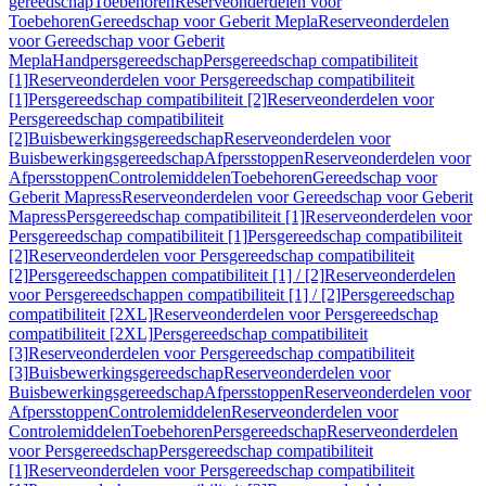
gereedschap
Toebehoren
Reserveonderdelen voor
Toebehoren
Gereedschap voor Geberit Mepla
Reserveonderdelen
voor Gereedschap voor Geberit
Mepla
Handpersgereedschap
Persgereedschap compatibiliteit
[1]
Reserveonderdelen voor Persgereedschap compatibiliteit
[1]
Persgereedschap compatibiliteit [2]
Reserveonderdelen voor
Persgereedschap compatibiliteit
[2]
Buisbewerkingsgereedschap
Reserveonderdelen voor
Buisbewerkingsgereedschap
Afpersstoppen
Reserveonderdelen voor
Afpersstoppen
Controlemiddelen
Toebehoren
Gereedschap voor
Geberit Mapress
Reserveonderdelen voor Gereedschap voor Geberit
Mapress
Persgereedschap compatibiliteit [1]
Reserveonderdelen voor
Persgereedschap compatibiliteit [1]
Persgereedschap compatibiliteit
[2]
Reserveonderdelen voor Persgereedschap compatibiliteit
[2]
Persgereedschappen compatibiliteit [1] / [2]
Reserveonderdelen
voor Persgereedschappen compatibiliteit [1] / [2]
Persgereedschap
compatibiliteit [2XL]
Reserveonderdelen voor Persgereedschap
compatibiliteit [2XL]
Persgereedschap compatibiliteit
[3]
Reserveonderdelen voor Persgereedschap compatibiliteit
[3]
Buisbewerkingsgereedschap
Reserveonderdelen voor
Buisbewerkingsgereedschap
Afpersstoppen
Reserveonderdelen voor
Afpersstoppen
Controlemiddelen
Reserveonderdelen voor
Controlemiddelen
Toebehoren
Persgereedschap
Reserveonderdelen
voor Persgereedschap
Persgereedschap compatibiliteit
[1]
Reserveonderdelen voor Persgereedschap compatibiliteit