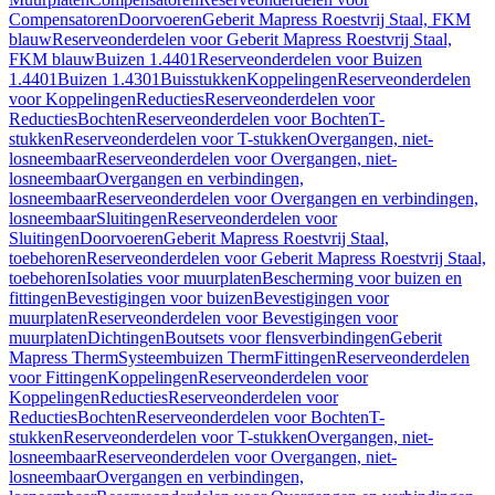
Compensatoren
Doorvoeren
Geberit Mapress Roestvrij Staal, FKM
blauw
Reserveonderdelen voor Geberit Mapress Roestvrij Staal,
FKM blauw
Buizen 1.4401
Reserveonderdelen voor Buizen
1.4401
Buizen 1.4301
Buisstukken
Koppelingen
Reserveonderdelen
voor Koppelingen
Reducties
Reserveonderdelen voor
Reducties
Bochten
Reserveonderdelen voor Bochten
T-
stukken
Reserveonderdelen voor T-stukken
Overgangen, niet-
losneembaar
Reserveonderdelen voor Overgangen, niet-
losneembaar
Overgangen en verbindingen,
losneembaar
Reserveonderdelen voor Overgangen en verbindingen,
losneembaar
Sluitingen
Reserveonderdelen voor
Sluitingen
Doorvoeren
Geberit Mapress Roestvrij Staal,
toebehoren
Reserveonderdelen voor Geberit Mapress Roestvrij Staal,
toebehoren
Isolaties voor muurplaten
Bescherming voor buizen en
fittingen
Bevestigingen voor buizen
Bevestigingen voor
muurplaten
Reserveonderdelen voor Bevestigingen voor
muurplaten
Dichtingen
Boutsets voor flensverbindingen
Geberit
Mapress Therm
Systeembuizen Therm
Fittingen
Reserveonderdelen
voor Fittingen
Koppelingen
Reserveonderdelen voor
Koppelingen
Reducties
Reserveonderdelen voor
Reducties
Bochten
Reserveonderdelen voor Bochten
T-
stukken
Reserveonderdelen voor T-stukken
Overgangen, niet-
losneembaar
Reserveonderdelen voor Overgangen, niet-
losneembaar
Overgangen en verbindingen,