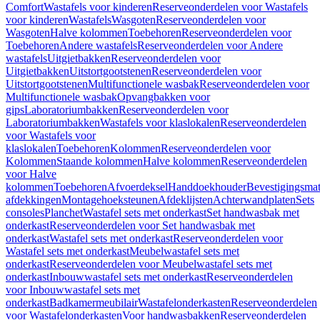
Comfort
Wastafels voor kinderen
Reserveonderdelen voor Wastafels
voor kinderen
Wastafels
Wasgoten
Reserveonderdelen voor
Wasgoten
Halve kolommen
Toebehoren
Reserveonderdelen voor
Toebehoren
Andere wastafels
Reserveonderdelen voor Andere
wastafels
Uitgietbakken
Reserveonderdelen voor
Uitgietbakken
Uitstortgootstenen
Reserveonderdelen voor
Uitstortgootstenen
Multifunctionele wasbak
Reserveonderdelen voor
Multifunctionele wasbak
Opvangbakken voor
gips
Laboratoriumbakken
Reserveonderdelen voor
Laboratoriumbakken
Wastafels voor klaslokalen
Reserveonderdelen
voor Wastafels voor
klaslokalen
Toebehoren
Kolommen
Reserveonderdelen voor
Kolommen
Staande kolommen
Halve kolommen
Reserveonderdelen
voor Halve
kolommen
Toebehoren
Afvoerdeksel
Handdoekhouder
Bevestigingsmat
afdekkingen
Montagehoeksteunen
Afdeklijsten
Achterwandplaten
Sets
consoles
Planchet
Wastafel sets met onderkast
Set handwasbak met
onderkast
Reserveonderdelen voor Set handwasbak met
onderkast
Wastafel sets met onderkast
Reserveonderdelen voor
Wastafel sets met onderkast
Meubelwastafel sets met
onderkast
Reserveonderdelen voor Meubelwastafel sets met
onderkast
Inbouwwastafel sets met onderkast
Reserveonderdelen
voor Inbouwwastafel sets met
onderkast
Badkamermeubilair
Wastafelonderkasten
Reserveonderdelen
voor Wastafelonderkasten
Voor handwasbakken
Reserveonderdelen