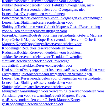
Reducties
Bochten
Reserveonderdelen voor Bochten
T-
stukken
Reserveonderdelen voor T-stukken
Overgangen, niet-
losneembaar
Reserveonderdelen voor Overgangen, niet-
losneembaar
Overgangen en verbindingen,
losneembaar
Reserveonderdelen voor Overgangen en verbindingen,
losneembaar
Sluitingen
Reserveonderdelen voor
Sluitingen
Toebehoren voor Geberit Mapress C-staal
Bescherming
voor buizen en fittingen
Bevestigingen voor
buizen
Dichtingen
Boutsets voor flensverbindingen
Geberit Mapress
Koper
Geberit Mapress Koper
Reserveonderdelen voor Geberit
Mapress Koper
Koppelingen
Reserveonderdelen voor
Koppelingen
Reducties
Reserveonderdelen voor
Reducties
Bochten
Reserveonderdelen voor Bochten
T-
stukken
Reserveonderdelen voor T-stukken
Inwendige
circulatie
Reserveonderdelen voor Inwendige
circulatie
Kruisstukken
Reserveonderdelen voor
Kruisstukken
Overgangen, niet-losneembaar
Reserveonderdelen voor
Overgangen, niet-losneembaar
Overgangen en verbindingen,
losneembaar
Reserveonderdelen voor Overgangen en verbindingen,
losneembaar
Sluitingen
Reserveonderdelen voor
Sluitingen
Muurplaten
Reserveonderdelen voor
Muurplaten
Aansluitingen voor verwarming
Reserveonderdelen voor
Aansluitingen voor verwarming
Geberit Mapress Koper,
gas
Reserveonderdelen voor Geberit Mapress Koper,
gas
Koppelingen
Reserveonderdelen voor