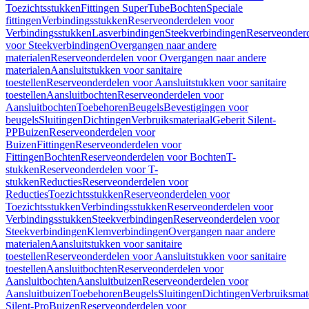
Toezichtsstukken
Fittingen SuperTube
Bochten
Speciale
fittingen
Verbindingsstukken
Reserveonderdelen voor
Verbindingsstukken
Lasverbindingen
Steekverbindingen
Reserveonder
voor Steekverbindingen
Overgangen naar andere
materialen
Reserveonderdelen voor Overgangen naar andere
materialen
Aansluitstukken voor sanitaire
toestellen
Reserveonderdelen voor Aansluitstukken voor sanitaire
toestellen
Aansluitbochten
Reserveonderdelen voor
Aansluitbochten
Toebehoren
Beugels
Bevestigingen voor
beugels
Sluitingen
Dichtingen
Verbruiksmateriaal
Geberit Silent-
PP
Buizen
Reserveonderdelen voor
Buizen
Fittingen
Reserveonderdelen voor
Fittingen
Bochten
Reserveonderdelen voor Bochten
T-
stukken
Reserveonderdelen voor T-
stukken
Reducties
Reserveonderdelen voor
Reducties
Toezichtsstukken
Reserveonderdelen voor
Toezichtsstukken
Verbindingsstukken
Reserveonderdelen voor
Verbindingsstukken
Steekverbindingen
Reserveonderdelen voor
Steekverbindingen
Klemverbindingen
Overgangen naar andere
materialen
Aansluitstukken voor sanitaire
toestellen
Reserveonderdelen voor Aansluitstukken voor sanitaire
toestellen
Aansluitbochten
Reserveonderdelen voor
Aansluitbochten
Aansluitbuizen
Reserveonderdelen voor
Aansluitbuizen
Toebehoren
Beugels
Sluitingen
Dichtingen
Verbruiksmat
Silent-Pro
Buizen
Reserveonderdelen voor