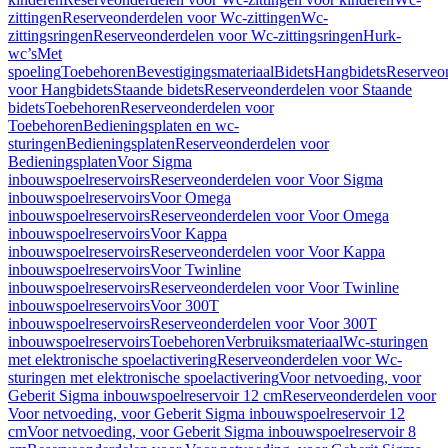
zittingen
Reserveonderdelen voor Wc-zittingen
Wc-
zittingsringen
Reserveonderdelen voor Wc-zittingsringen
Hurk-
wc’s
Met
spoeling
Toebehoren
Bevestigingsmateriaal
Bidets
Hangbidets
Reserveo
voor Hangbidets
Staande bidets
Reserveonderdelen voor Staande
bidets
Toebehoren
Reserveonderdelen voor
Toebehoren
Bedieningsplaten en wc-
sturingen
Bedieningsplaten
Reserveonderdelen voor
Bedieningsplaten
Voor Sigma
inbouwspoelreservoirs
Reserveonderdelen voor Voor Sigma
inbouwspoelreservoirs
Voor Omega
inbouwspoelreservoirs
Reserveonderdelen voor Voor Omega
inbouwspoelreservoirs
Voor Kappa
inbouwspoelreservoirs
Reserveonderdelen voor Voor Kappa
inbouwspoelreservoirs
Voor Twinline
inbouwspoelreservoirs
Reserveonderdelen voor Voor Twinline
inbouwspoelreservoirs
Voor 300T
inbouwspoelreservoirs
Reserveonderdelen voor Voor 300T
inbouwspoelreservoirs
Toebehoren
Verbruiksmateriaal
Wc-sturingen
met elektronische spoelactivering
Reserveonderdelen voor Wc-
sturingen met elektronische spoelactivering
Voor netvoeding, voor
Geberit Sigma inbouwspoelreservoir 12 cm
Reserveonderdelen voor
Voor netvoeding, voor Geberit Sigma inbouwspoelreservoir 12
cm
Voor netvoeding, voor Geberit Sigma inbouwspoelreservoir 8