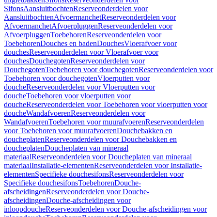
Sifons
Aansluitbochten
Reserveonderdelen voor
Aansluitbochten
Afvoermanchet
Reserveonderdelen voor
Afvoermanchet
Afvoerpluggen
Reserveonderdelen voor
Afvoerpluggen
Toebehoren
Reserveonderdelen voor
Toebehoren
Douches en baden
Douches
Vloerafvoer voor
douches
Reserveonderdelen voor Vloerafvoer voor
douches
Douchegoten
Reserveonderdelen voor
Douchegoten
Toebehoren voor douchegoten
Reserveonderdelen voor
Toebehoren voor douchegoten
Vloerputten voor
douche
Reserveonderdelen voor Vloerputten voor
douche
Toebehoren voor vloerputten voor
douche
Reserveonderdelen voor Toebehoren voor vloerputten voor
douche
Wandafvoeren
Reserveonderdelen voor
Wandafvoeren
Toebehoren voor muurafvoeren
Reserveonderdelen
voor Toebehoren voor muurafvoeren
Douchebakken en
doucheplaten
Reserveonderdelen voor Douchebakken en
doucheplaten
Doucheplaten van mineraal
materiaal
Reserveonderdelen voor Doucheplaten van mineraal
materiaal
Installatie-elementen
Reserveonderdelen voor Installatie-
elementen
Specifieke douchesifons
Reserveonderdelen voor
Specifieke douchesifons
Toebehoren
Douche-
afscheidingen
Reserveonderdelen voor Douche-
afscheidingen
Douche-afscheidingen voor
inloopdouche
Reserveonderdelen voor Douche-afscheidingen voor