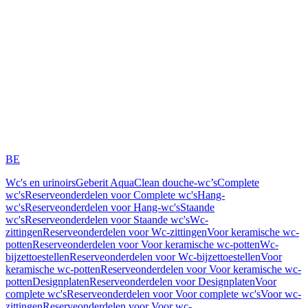
BE
Wc's en urinoirs
Geberit AquaClean douche-wc’s
Complete
wc's
Reserveonderdelen voor Complete wc's
Hang-
wc's
Reserveonderdelen voor Hang-wc's
Staande
wc's
Reserveonderdelen voor Staande wc's
Wc-
zittingen
Reserveonderdelen voor Wc-zittingen
Voor keramische wc-
potten
Reserveonderdelen voor Voor keramische wc-potten
Wc-
bijzettoestellen
Reserveonderdelen voor Wc-bijzettoestellen
Voor
keramische wc-potten
Reserveonderdelen voor Voor keramische wc-
potten
Designplaten
Reserveonderdelen voor Designplaten
Voor
complete wc's
Reserveonderdelen voor Voor complete wc's
Voor wc-
zittingen
Reserveonderdelen voor Voor wc-