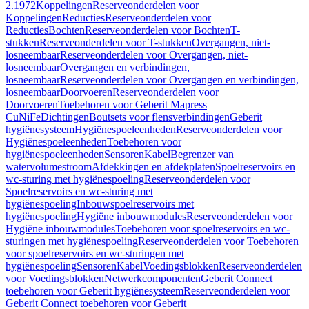
2.1972
Koppelingen
Reserveonderdelen voor
Koppelingen
Reducties
Reserveonderdelen voor
Reducties
Bochten
Reserveonderdelen voor Bochten
T-
stukken
Reserveonderdelen voor T-stukken
Overgangen, niet-
losneembaar
Reserveonderdelen voor Overgangen, niet-
losneembaar
Overgangen en verbindingen,
losneembaar
Reserveonderdelen voor Overgangen en verbindingen,
losneembaar
Doorvoeren
Reserveonderdelen voor
Doorvoeren
Toebehoren voor Geberit Mapress
CuNiFe
Dichtingen
Boutsets voor flensverbindingen
Geberit
hygiënesysteem
Hygiënespoeleenheden
Reserveonderdelen voor
Hygiënespoeleenheden
Toebehoren voor
hygiënespoeleenheden
Sensoren
Kabel
Begrenzer van
watervolumestroom
Afdekkingen en afdekplaten
Spoelreservoirs en
wc-sturing met hygiënespoeling
Reserveonderdelen voor
Spoelreservoirs en wc-sturing met
hygiënespoeling
Inbouwspoelreservoirs met
hygiënespoeling
Hygiëne inbouwmodules
Reserveonderdelen voor
Hygiëne inbouwmodules
Toebehoren voor spoelreservoirs en wc-
sturingen met hygiënespoeling
Reserveonderdelen voor Toebehoren
voor spoelreservoirs en wc-sturingen met
hygiënespoeling
Sensoren
Kabel
Voedingsblokken
Reserveonderdelen
voor Voedingsblokken
Netwerkcomponenten
Geberit Connect
toebehoren voor Geberit hygiënesysteem
Reserveonderdelen voor
Geberit Connect toebehoren voor Geberit