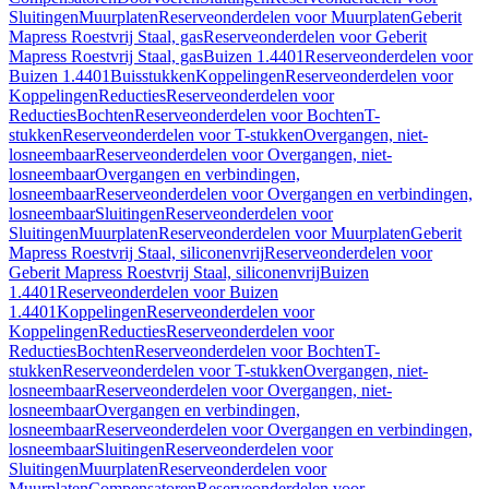
Sluitingen
Muurplaten
Reserveonderdelen voor Muurplaten
Geberit
Mapress Roestvrij Staal, gas
Reserveonderdelen voor Geberit
Mapress Roestvrij Staal, gas
Buizen 1.4401
Reserveonderdelen voor
Buizen 1.4401
Buisstukken
Koppelingen
Reserveonderdelen voor
Koppelingen
Reducties
Reserveonderdelen voor
Reducties
Bochten
Reserveonderdelen voor Bochten
T-
stukken
Reserveonderdelen voor T-stukken
Overgangen, niet-
losneembaar
Reserveonderdelen voor Overgangen, niet-
losneembaar
Overgangen en verbindingen,
losneembaar
Reserveonderdelen voor Overgangen en verbindingen,
losneembaar
Sluitingen
Reserveonderdelen voor
Sluitingen
Muurplaten
Reserveonderdelen voor Muurplaten
Geberit
Mapress Roestvrij Staal, siliconenvrij
Reserveonderdelen voor
Geberit Mapress Roestvrij Staal, siliconenvrij
Buizen
1.4401
Reserveonderdelen voor Buizen
1.4401
Koppelingen
Reserveonderdelen voor
Koppelingen
Reducties
Reserveonderdelen voor
Reducties
Bochten
Reserveonderdelen voor Bochten
T-
stukken
Reserveonderdelen voor T-stukken
Overgangen, niet-
losneembaar
Reserveonderdelen voor Overgangen, niet-
losneembaar
Overgangen en verbindingen,
losneembaar
Reserveonderdelen voor Overgangen en verbindingen,
losneembaar
Sluitingen
Reserveonderdelen voor
Sluitingen
Muurplaten
Reserveonderdelen voor
Muurplaten
Compensatoren
Reserveonderdelen voor