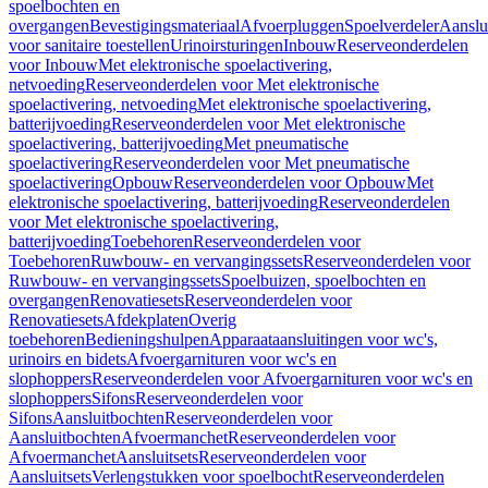
spoelbochten en
overgangen
Bevestigingsmateriaal
Afvoerpluggen
Spoelverdeler
Aanslu
voor sanitaire toestellen
Urinoirsturingen
Inbouw
Reserveonderdelen
voor Inbouw
Met elektronische spoelactivering,
netvoeding
Reserveonderdelen voor Met elektronische
spoelactivering, netvoeding
Met elektronische spoelactivering,
batterijvoeding
Reserveonderdelen voor Met elektronische
spoelactivering, batterijvoeding
Met pneumatische
spoelactivering
Reserveonderdelen voor Met pneumatische
spoelactivering
Opbouw
Reserveonderdelen voor Opbouw
Met
elektronische spoelactivering, batterijvoeding
Reserveonderdelen
voor Met elektronische spoelactivering,
batterijvoeding
Toebehoren
Reserveonderdelen voor
Toebehoren
Ruwbouw- en vervangingssets
Reserveonderdelen voor
Ruwbouw- en vervangingssets
Spoelbuizen, spoelbochten en
overgangen
Renovatiesets
Reserveonderdelen voor
Renovatiesets
Afdekplaten
Overig
toebehoren
Bedieningshulpen
Apparaataansluitingen voor wc's,
urinoirs en bidets
Afvoergarnituren voor wc's en
slophoppers
Reserveonderdelen voor Afvoergarnituren voor wc's en
slophoppers
Sifons
Reserveonderdelen voor
Sifons
Aansluitbochten
Reserveonderdelen voor
Aansluitbochten
Afvoermanchet
Reserveonderdelen voor
Afvoermanchet
Aansluitsets
Reserveonderdelen voor
Aansluitsets
Verlengstukken voor spoelbocht
Reserveonderdelen