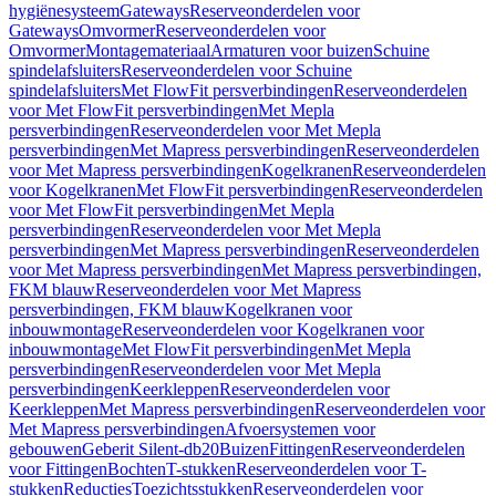
hygiënesysteem
Gateways
Reserveonderdelen voor
Gateways
Omvormer
Reserveonderdelen voor
Omvormer
Montagemateriaal
Armaturen voor buizen
Schuine
spindelafsluiters
Reserveonderdelen voor Schuine
spindelafsluiters
Met FlowFit persverbindingen
Reserveonderdelen
voor Met FlowFit persverbindingen
Met Mepla
persverbindingen
Reserveonderdelen voor Met Mepla
persverbindingen
Met Mapress persverbindingen
Reserveonderdelen
voor Met Mapress persverbindingen
Kogelkranen
Reserveonderdelen
voor Kogelkranen
Met FlowFit persverbindingen
Reserveonderdelen
voor Met FlowFit persverbindingen
Met Mepla
persverbindingen
Reserveonderdelen voor Met Mepla
persverbindingen
Met Mapress persverbindingen
Reserveonderdelen
voor Met Mapress persverbindingen
Met Mapress persverbindingen,
FKM blauw
Reserveonderdelen voor Met Mapress
persverbindingen, FKM blauw
Kogelkranen voor
inbouwmontage
Reserveonderdelen voor Kogelkranen voor
inbouwmontage
Met FlowFit persverbindingen
Met Mepla
persverbindingen
Reserveonderdelen voor Met Mepla
persverbindingen
Keerkleppen
Reserveonderdelen voor
Keerkleppen
Met Mapress persverbindingen
Reserveonderdelen voor
Met Mapress persverbindingen
Afvoersystemen voor
gebouwen
Geberit Silent-db20
Buizen
Fittingen
Reserveonderdelen
voor Fittingen
Bochten
T-stukken
Reserveonderdelen voor T-
stukken
Reducties
Toezichtsstukken
Reserveonderdelen voor