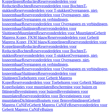
Koppelingen
Reducties
Reserveonderdelen voor
Reducties
Bochten
Reserveonderdelen voor Bochten
T-
stukken
Reserveonderdelen voor T-stukken
Overgangen, niet-
losneembaar
Reserveonderdelen voor Overgangen, niet-
losneembaar
Overgangen en verbindingen,
losneembaar
Reserveonderdelen voor Overgangen en verbindingen,
losneembaar
Sluitingen
Reserveonderdelen voor
Sluitingen
Muurplaten
Reserveonderdelen voor Muurplaten
Geberit
Mapress Koper, FKM blauw
Reserveonderdelen voor Geberit
Mapress Koper, FKM blauw
Koppelingen
Reserveonderdelen voor
Koppelingen
Reducties
Reserveonderdelen voor
Reducties
Bochten
Reserveonderdelen voor Bochten
T-
stukken
Reserveonderdelen voor T-stukken
Overgangen, niet-
losneembaar
Reserveonderdelen voor Overgangen, niet-
losneembaar
Overgangen en verbindingen,
losneembaar
Reserveonderdelen voor Overgangen en verbindingen,
losneembaar
Sluitingen
Reserveonderdelen voor
Sluitingen
Toebehoren voor Geberit Mapress
Koper
Reserveonderdelen voor Toebehoren voor Geberit Mapress
Koper
Isolaties voor muurplaten
Bescherming voor buizen en
fittingen
Bevestigingen voor buizen
Bevestigingen voor
muurplaten
Reserveonderdelen voor Bevestigingen voor
muurplaten
Dichtingen
Boutsets voor flensverbindingen
Geberit
Mapress CuNiFe
Geberit Mapress CuNiFe
Reserveonderdelen voor
Geberit Mapress CuNiFe
Buizen