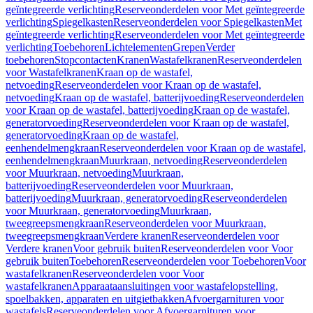
geïntegreerde verlichting
Reserveonderdelen voor Met geïntegreerde
verlichting
Spiegelkasten
Reserveonderdelen voor Spiegelkasten
Met
geïntegreerde verlichting
Reserveonderdelen voor Met geïntegreerde
verlichting
Toebehoren
Lichtelementen
Grepen
Verder
toebehoren
Stopcontacten
Kranen
Wastafelkranen
Reserveonderdelen
voor Wastafelkranen
Kraan op de wastafel,
netvoeding
Reserveonderdelen voor Kraan op de wastafel,
netvoeding
Kraan op de wastafel, batterijvoeding
Reserveonderdelen
voor Kraan op de wastafel, batterijvoeding
Kraan op de wastafel,
generatorvoeding
Reserveonderdelen voor Kraan op de wastafel,
generatorvoeding
Kraan op de wastafel,
eenhendelmengkraan
Reserveonderdelen voor Kraan op de wastafel,
eenhendelmengkraan
Muurkraan, netvoeding
Reserveonderdelen
voor Muurkraan, netvoeding
Muurkraan,
batterijvoeding
Reserveonderdelen voor Muurkraan,
batterijvoeding
Muurkraan, generatorvoeding
Reserveonderdelen
voor Muurkraan, generatorvoeding
Muurkraan,
tweegreepsmengkraan
Reserveonderdelen voor Muurkraan,
tweegreepsmengkraan
Verdere kranen
Reserveonderdelen voor
Verdere kranen
Voor gebruik buiten
Reserveonderdelen voor Voor
gebruik buiten
Toebehoren
Reserveonderdelen voor Toebehoren
Voor
wastafelkranen
Reserveonderdelen voor Voor
wastafelkranen
Apparaataansluitingen voor wastafelopstelling,
spoelbakken, apparaten en uitgietbakken
Afvoergarnituren voor
wastafels
Reserveonderdelen voor Afvoergarnituren voor