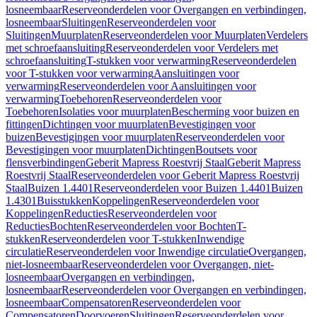
losneembaar
Reserveonderdelen voor Overgangen en verbindingen,
losneembaar
Sluitingen
Reserveonderdelen voor
Sluitingen
Muurplaten
Reserveonderdelen voor Muurplaten
Verdelers
met schroefaansluiting
Reserveonderdelen voor Verdelers met
schroefaansluiting
T-stukken voor verwarming
Reserveonderdelen
voor T-stukken voor verwarming
Aansluitingen voor
verwarming
Reserveonderdelen voor Aansluitingen voor
verwarming
Toebehoren
Reserveonderdelen voor
Toebehoren
Isolaties voor muurplaten
Bescherming voor buizen en
fittingen
Dichtingen voor muurplaten
Bevestigingen voor
buizen
Bevestigingen voor muurplaten
Reserveonderdelen voor
Bevestigingen voor muurplaten
Dichtingen
Boutsets voor
flensverbindingen
Geberit Mapress Roestvrij Staal
Geberit Mapress
Roestvrij Staal
Reserveonderdelen voor Geberit Mapress Roestvrij
Staal
Buizen 1.4401
Reserveonderdelen voor Buizen 1.4401
Buizen
1.4301
Buisstukken
Koppelingen
Reserveonderdelen voor
Koppelingen
Reducties
Reserveonderdelen voor
Reducties
Bochten
Reserveonderdelen voor Bochten
T-
stukken
Reserveonderdelen voor T-stukken
Inwendige
circulatie
Reserveonderdelen voor Inwendige circulatie
Overgangen,
niet-losneembaar
Reserveonderdelen voor Overgangen, niet-
losneembaar
Overgangen en verbindingen,
losneembaar
Reserveonderdelen voor Overgangen en verbindingen,
losneembaar
Compensatoren
Reserveonderdelen voor
Compensatoren
Doorvoeren
Sluitingen
Reserveonderdelen voor