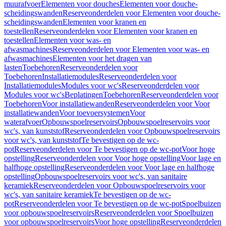
muurafvoer
Elementen voor douches
Elementen voor douche-
scheidingswanden
Reserveonderdelen voor Elementen voor douche-
scheidingswanden
Elementen voor kranen en
toestellen
Reserveonderdelen voor Elementen voor kranen en
toestellen
Elementen voor was- en
afwasmachines
Reserveonderdelen voor Elementen voor was- en
afwasmachines
Elementen voor het dragen van
lasten
Toebehoren
Reserveonderdelen voor
Toebehoren
Installatiemodules
Reserveonderdelen voor
Installatiemodules
Modules voor wc's
Reserveonderdelen voor
Modules voor wc's
Beplatingen
Toebehoren
Reserveonderdelen voor
Toebehoren
Voor installatiewanden
Reserveonderdelen voor Voor
installatiewanden
Voor toevoersystemen
Voor
waterafvoer
Opbouwspoelreservoirs
Opbouwspoelreservoirs voor
wc's, van kunststof
Reserveonderdelen voor Opbouwspoelreservoirs
voor wc's, van kunststof
Te bevestigen op de wc-
pot
Reserveonderdelen voor Te bevestigen op de wc-pot
Voor hoge
opstelling
Reserveonderdelen voor Voor hoge opstelling
Voor lage en
halfhoge opstelling
Reserveonderdelen voor Voor lage en halfhoge
opstelling
Opbouwspoelreservoirs voor wc's, van sanitaire
keramiek
Reserveonderdelen voor Opbouwspoelreservoirs voor
wc's, van sanitaire keramiek
Te bevestigen op de wc-
pot
Reserveonderdelen voor Te bevestigen op de wc-pot
Spoelbuizen
voor opbouwspoelreservoirs
Reserveonderdelen voor Spoelbuizen
voor opbouwspoelreservoirs
Voor hoge opstelling
Reserveonderdelen