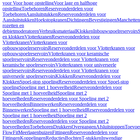
voor Voor hoge opstelling
Voor lage en halfhoge
opstelling
Toebehoren
Reserveonderdelen voor
Toebehoren
Aansluitstukken
Reserveonderdelen voor
Aansluitstukken
Hoekstopkranen
Dichtingen
Bevestigingen
Manchetten
rozetten en
debietmoderatoren
Verbruiksmateriaal
Klokken
Inbouwspoelreservoirs
en klokken
Vlotterkranen
Reserveonderdelen voor
Vlotterkranen
Vlotterkranen voor
opbouwspoelreservoirs
Reserveonderdelen voor Vlotterkranen voor
opbouwspoelreservoirs
Vlotterkranen voor keramische
spoelreservoirs
Reserveonderdelen voor Vlotterkranen voor
keramische spoelreservoirs
Vlotterkranen voor universeele
spoelreservoirs
Reserveonderdelen voor Vlotterkranen voor
universeele spoelreservoirs
Klokken
Reserveonderdelen voor
Klokken
Spoel-stop spoeling
Reserveonderdelen voor Spoel-stop
spoeling
Spoeling met 1 hoeveelheid
Reserveonderdelen voor
Spoeling met 1 hoeveelheid
Spoeling met 2
hoeveelheden
Reserveonderdelen voor Spoeling met 2
hoeveelheden
Binnenwerken
Reserveonderdelen voor
Binnenwerken
Spoeling met 1 hoeveelheid
Reserveonderdelen voor
Spoeling met 1 hoeveelheid
Spoeling met 2
hoeveelheden
Reserveonderdelen voor Spoeling met 2
hoeveelheden
Toebehoren
Drukkers
Overgangen
Afsluitstoppen
Toevoe
FlowFit
Meerlagenbuizen
Fittingen
Reserveonderdelen voor
Fittingen
Koppelingen
Reducties
Bochten
T-stukken
Inwendige