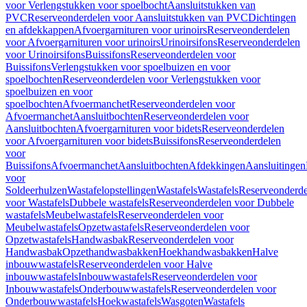
voor Verlengstukken voor spoelbocht
Aansluitstukken van
PVC
Reserveonderdelen voor Aansluitstukken van PVC
Dichtingen
en afdekkappen
Afvoergarnituren voor urinoirs
Reserveonderdelen
voor Afvoergarnituren voor urinoirs
Urinoirsifons
Reserveonderdelen
voor Urinoirsifons
Buissifons
Reserveonderdelen voor
Buissifons
Verlengstukken voor spoelbuizen en voor
spoelbochten
Reserveonderdelen voor Verlengstukken voor
spoelbuizen en voor
spoelbochten
Afvoermanchet
Reserveonderdelen voor
Afvoermanchet
Aansluitbochten
Reserveonderdelen voor
Aansluitbochten
Afvoergarnituren voor bidets
Reserveonderdelen
voor Afvoergarnituren voor bidets
Buissifons
Reserveonderdelen
voor
Buissifons
Afvoermanchet
Aansluitbochten
Afdekkingen
Aansluitingen
voor
Soldeerhulzen
Wastafelopstellingen
Wastafels
Wastafels
Reserveonderde
voor Wastafels
Dubbele wastafels
Reserveonderdelen voor Dubbele
wastafels
Meubelwastafels
Reserveonderdelen voor
Meubelwastafels
Opzetwastafels
Reserveonderdelen voor
Opzetwastafels
Handwasbak
Reserveonderdelen voor
Handwasbak
Opzethandwasbakken
Hoekhandwasbakken
Halve
inbouwwastafels
Reserveonderdelen voor Halve
inbouwwastafels
Inbouwwastafels
Reserveonderdelen voor
Inbouwwastafels
Onderbouwwastafels
Reserveonderdelen voor
Onderbouwwastafels
Hoekwastafels
Wasgoten
Wastafels