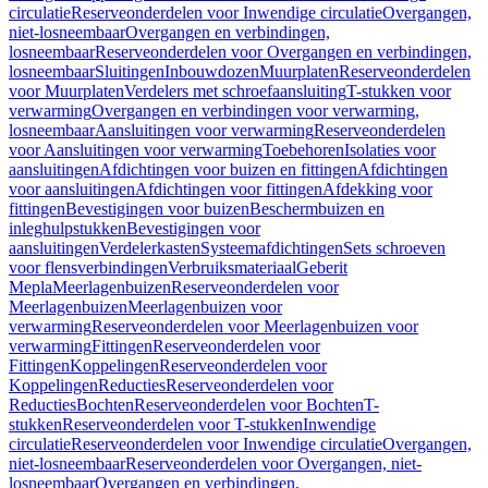
circulatie
Reserveonderdelen voor Inwendige circulatie
Overgangen,
niet-losneembaar
Overgangen en verbindingen,
losneembaar
Reserveonderdelen voor Overgangen en verbindingen,
losneembaar
Sluitingen
Inbouwdozen
Muurplaten
Reserveonderdelen
voor Muurplaten
Verdelers met schroefaansluiting
T-stukken voor
verwarming
Overgangen en verbindingen voor verwarming,
losneembaar
Aansluitingen voor verwarming
Reserveonderdelen
voor Aansluitingen voor verwarming
Toebehoren
Isolaties voor
aansluitingen
Afdichtingen voor buizen en fittingen
Afdichtingen
voor aansluitingen
Afdichtingen voor fittingen
Afdekking voor
fittingen
Bevestigingen voor buizen
Beschermbuizen en
inleghulpstukken
Bevestigingen voor
aansluitingen
Verdelerkasten
Systeemafdichtingen
Sets schroeven
voor flensverbindingen
Verbruiksmateriaal
Geberit
Mepla
Meerlagenbuizen
Reserveonderdelen voor
Meerlagenbuizen
Meerlagenbuizen voor
verwarming
Reserveonderdelen voor Meerlagenbuizen voor
verwarming
Fittingen
Reserveonderdelen voor
Fittingen
Koppelingen
Reserveonderdelen voor
Koppelingen
Reducties
Reserveonderdelen voor
Reducties
Bochten
Reserveonderdelen voor Bochten
T-
stukken
Reserveonderdelen voor T-stukken
Inwendige
circulatie
Reserveonderdelen voor Inwendige circulatie
Overgangen,
niet-losneembaar
Reserveonderdelen voor Overgangen, niet-
losneembaar
Overgangen en verbindingen,