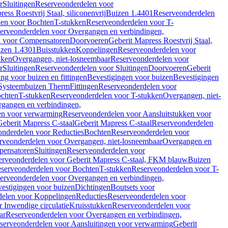
r
Sluitingen
Reserveonderdelen voor
ss Roestvrij Staal, siliconenvrij
Buizen 1.4401
Reserveonderdelen
len voor Bochten
T-stukken
Reserveonderdelen voor T-
erveonderdelen voor Overgangen en verbindingen,
n voor Compensatoren
Doorvoeren
Geberit Mapress Roestvrij Staal,
zen 1.4301
Buisstukken
Koppelingen
Reserveonderdelen voor
kken
Overgangen, niet-losneembaar
Reserveonderdelen voor
r
Sluitingen
Reserveonderdelen voor Sluitingen
Doorvoeren
Geberit
g voor buizen en fittingen
Bevestigingen voor buizen
Bevestigingen
Systeembuizen Therm
Fittingen
Reserveonderdelen voor
ochten
T-stukken
Reserveonderdelen voor T-stukken
Overgangen, niet-
gangen en verbindingen,
en voor verwarming
Reserveonderdelen voor Aansluitstukken voor
Geberit Mapress C-staal
Geberit Mapress C-staal
Reserveonderdelen
nderdelen voor Reducties
Bochten
Reserveonderdelen voor
rveonderdelen voor Overgangen, niet-losneembaar
Overgangen en
pensatoren
Sluitingen
Reserveonderdelen voor
erveonderdelen voor Geberit Mapress C-staal, FKM blauw
Buizen
serveonderdelen voor Bochten
T-stukken
Reserveonderdelen voor T-
erveonderdelen voor Overgangen en verbindingen,
estigingen voor buizen
Dichtingen
Boutsets voor
delen voor Koppelingen
Reducties
Reserveonderdelen voor
 Inwendige circulatie
Kruisstukken
Reserveonderdelen voor
ar
Reserveonderdelen voor Overgangen en verbindingen,
serveonderdelen voor Aansluitingen voor verwarming
Geberit