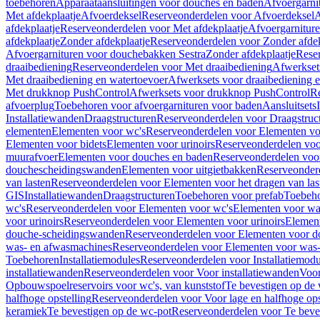
toebehoren
Apparaataansluitingen voor douches en baden
Afvoergarni
Met afdekplaatje
Afvoerdeksel
Reserveonderdelen voor Afvoerdeksel
A
afdekplaatje
Reserveonderdelen voor Met afdekplaatje
Afvoergarnitur
afdekplaatje
Zonder afdekplaatje
Reserveonderdelen voor Zonder afdek
Afvoergarnituren voor douchebakken Sestra
Zonder afdekplaatje
Reser
draaibediening
Reserveonderdelen voor Met draaibediening
Afwerkset
Met draaibediening en watertoevoer
Afwerksets voor draaibediening 
Met drukknop PushControl
Afwerksets voor drukknop PushControl
Re
afvoerplug
Toebehoren voor afvoergarnituren voor baden
Aansluitsets
Installatiewanden
Draagstructuren
Reserveonderdelen voor Draagstruc
elementen
Elementen voor wc's
Reserveonderdelen voor Elementen vo
Elementen voor bidets
Elementen voor urinoirs
Reserveonderdelen voo
muurafvoer
Elementen voor douches en baden
Reserveonderdelen voo
douchescheidingswanden
Elementen voor uitgietbakken
Reserveonderd
van lasten
Reserveonderdelen voor Elementen voor het dragen van las
GIS
Installatiewanden
Draagstructuren
Toebehoren voor prefab
Toebeho
wc's
Reserveonderdelen voor Elementen voor wc's
Elementen voor was
voor urinoirs
Reserveonderdelen voor Elementen voor urinoirs
Elemen
douche-scheidingswanden
Reserveonderdelen voor Elementen voor 
was- en afwasmachines
Reserveonderdelen voor Elementen voor was
Toebehoren
Installatiemodules
Reserveonderdelen voor Installatiemodu
installatiewanden
Reserveonderdelen voor Voor installatiewanden
Voor
Opbouwspoelreservoirs voor wc's, van kunststof
Te bevestigen op de
halfhoge opstelling
Reserveonderdelen voor Voor lage en halfhoge ops
keramiek
Te bevestigen op de wc-pot
Reserveonderdelen voor Te beve