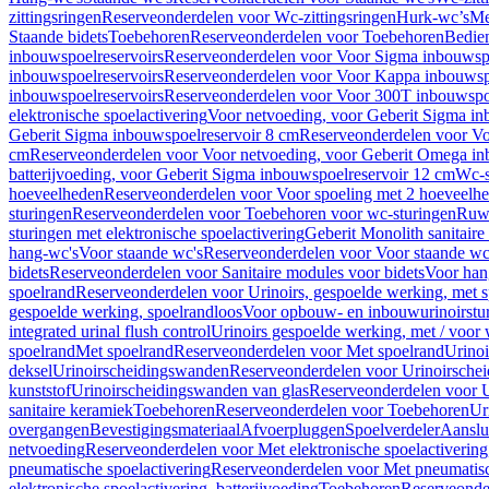
zittingsringen
Reserveonderdelen voor Wc-zittingsringen
Hurk-wc’s
Me
Staande bidets
Toebehoren
Reserveonderdelen voor Toebehoren
Bedien
inbouwspoelreservoirs
Reserveonderdelen voor Voor Sigma inbouwspo
inbouwspoelreservoirs
Reserveonderdelen voor Voor Kappa inbouwspo
inbouwspoelreservoirs
Reserveonderdelen voor Voor 300T inbouwspoe
elektronische spoelactivering
Voor netvoeding, voor Geberit Sigma in
Geberit Sigma inbouwspoelreservoir 8 cm
Reserveonderdelen voor Vo
cm
Reserveonderdelen voor Voor netvoeding, voor Geberit Omega in
batterijvoeding, voor Geberit Sigma inbouwspoelreservoir 12 cm
Wc-s
hoeveelheden
Reserveonderdelen voor Voor spoeling met 2 hoeveelh
sturingen
Reserveonderdelen voor Toebehoren voor wc-sturingen
Ruw
sturingen met elektronische spoelactivering
Geberit Monolith sanitair
hang-wc's
Voor staande wc's
Reserveonderdelen voor Voor staande wc
bidets
Reserveonderdelen voor Sanitaire modules voor bidets
Voor hang
spoelrand
Reserveonderdelen voor Urinoirs, gespoelde werking, met 
gespoelde werking, spoelrandloos
Voor opbouw- en inbouwurinoirstu
integrated urinal flush control
Urinoirs gespoelde werking, met / voor
spoelrand
Met spoelrand
Reserveonderdelen voor Met spoelrand
Urinoi
deksel
Urinoirscheidingswanden
Reserveonderdelen voor Urinoirsche
kunststof
Urinoirscheidingswanden van glas
Reserveonderdelen voor U
sanitaire keramiek
Toebehoren
Reserveonderdelen voor Toebehoren
Ur
overgangen
Bevestigingsmateriaal
Afvoerpluggen
Spoelverdeler
Aanslui
netvoeding
Reserveonderdelen voor Met elektronische spoelactivering
pneumatische spoelactivering
Reserveonderdelen voor Met pneumatisc
elektronische spoelactivering, batterijvoeding
Toebehoren
Reserveonde