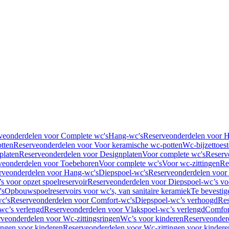
veonderdelen voor Complete wc's
Hang-wc's
Reserveonderdelen voor 
tten
Reserveonderdelen voor Voor keramische wc-potten
Wc-bijzettoest
platen
Reserveonderdelen voor Designplaten
Voor complete wc's
Reserv
veonderdelen voor Toebehoren
Voor complete wc's
Voor wc-zittingen
Re
rveonderdelen voor Hang-wc's
Diepspoel-wc's
Reserveonderdelen voor
s voor opzet spoelreservoir
Reserveonderdelen voor Diepspoel-wc’s voo
's
Opbouwspoelreservoirs voor wc's, van sanitaire keramiek
Te bevestig
c's
Reserveonderdelen voor Comfort-wc's
Diepspoel-wc’s verhoogd
Res
wc’s verlengd
Reserveonderdelen voor Vlakspoel-wc’s verlengd
Comfor
veonderdelen voor Wc-zittingsringen
Wc’s voor kinderen
Reserveonder
ingen voor kinderen
Reserveonderdelen voor Wc-zittingen voor kindere