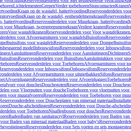
e verlichting
Reserveonderdelen voor Met geïntegreerde verlichting
Spi
ehoren
Lichtelementen
Grepen
Verder toebehoren
Stopcontacten
Kranen
W
etvoeding
Kraan op de wastafel, batterijvoeding
Reserveonderdelen voor 
ratorvoeding
Kraan op de wastafel, eenhendelmengkraan
Reserveonderd
, batterijvoeding
Reserveonderdelen voor Muurkraan, batterijvoeding
M
en voor Muurkraan, tweegreepsmengkraan
Verdere kranen
Reserveonder
oren
Voor wastafelkranen
Reserveonderdelen voor Voor wastafelkranen
erdelen voor Afvoergarnituren voor wastafels
Buissifons
Reserveonder
pelbuissifons voor wastafels
Reserveonderdelen voor Dompelbuissifon
atsbesparend model
Inbouwsifons
Reserveonderdelen voor Inbouwsifons
ingen
Aansluitingen
Reserveonderdelen voor Aansluitingen
Dichtingen
S
Buissifons
Reserveonderdelen voor Buissifons
Aansluitstukken voor spoe
ebehoren
Reserveonderdelen voor Toebehoren
Afvoergarnituren voor toe
Reserveonderdelen voor Inbouwsifons
Opbouwsifons
Reserveonderdele
eonderdelen voor Afvoergarnituren voor uitgietbakken
Sifons
Reserveon
het
Afvoerpluggen
Reserveonderdelen voor Afvoerpluggen
Toebehoren
R
erafvoer voor douches
Douchegoten
Reserveonderdelen voor Doucheg
delen voor Vloerputten voor douche
Toebehoren voor vloerputten voor
ren voor muurafvoeren
Reserveonderdelen voor Toebehoren voor muu
Reserveonderdelen voor Doucheplaten van mineraal materiaal
Installat
oren
Douche-afscheidingen
Reserveonderdelen voor Douche-afscheidi
derdelen voor Toebehoren
Nisaflegboxen voor douches
Reserveonderde
oren
Baden
Baden van sanitairacryl
Reserveonderdelen voor Baden van s
voor Baden van mineraal materiaal
Baden voor baby's
Reserveonderdel
rbevestigingen
Reserveonderdelen voor Sets voeten en sets montageste