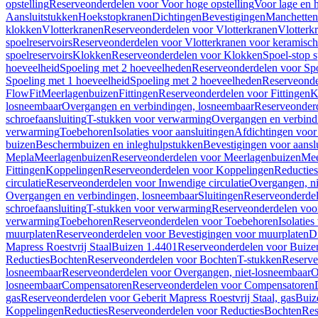
opstelling
Reserveonderdelen voor Voor hoge opstelling
Voor lage en h
Aansluitstukken
Hoekstopkranen
Dichtingen
Bevestigingen
Manchetten
klokken
Vlotterkranen
Reserveonderdelen voor Vlotterkranen
Vlotterk
spoelreservoirs
Reserveonderdelen voor Vlotterkranen voor keramische
spoelreservoirs
Klokken
Reserveonderdelen voor Klokken
Spoel-stop 
hoeveelheid
Spoeling met 2 hoeveelheden
Reserveonderdelen voor Sp
Spoeling met 1 hoeveelheid
Spoeling met 2 hoeveelheden
Reserveonde
FlowFit
Meerlagenbuizen
Fittingen
Reserveonderdelen voor Fittingen
K
losneembaar
Overgangen en verbindingen, losneembaar
Reserveonderd
schroefaansluiting
T-stukken voor verwarming
Overgangen en verbind
verwarming
Toebehoren
Isolaties voor aansluitingen
Afdichtingen voor 
buizen
Beschermbuizen en inleghulpstukken
Bevestigingen voor aansl
Mepla
Meerlagenbuizen
Reserveonderdelen voor Meerlagenbuizen
Mee
Fittingen
Koppelingen
Reserveonderdelen voor Koppelingen
Reducties
circulatie
Reserveonderdelen voor Inwendige circulatie
Overgangen, ni
Overgangen en verbindingen, losneembaar
Sluitingen
Reserveonderdel
schroefaansluiting
T-stukken voor verwarming
Reserveonderdelen voo
verwarming
Toebehoren
Reserveonderdelen voor Toebehoren
Isolatie
muurplaten
Reserveonderdelen voor Bevestigingen voor muurplaten
D
Mapress Roestvrij Staal
Buizen 1.4401
Reserveonderdelen voor Buize
Reducties
Bochten
Reserveonderdelen voor Bochten
T-stukken
Reserve
losneembaar
Reserveonderdelen voor Overgangen, niet-losneembaar
O
losneembaar
Compensatoren
Reserveonderdelen voor Compensatoren
gas
Reserveonderdelen voor Geberit Mapress Roestvrij Staal, gas
Buiz
Koppelingen
Reducties
Reserveonderdelen voor Reducties
Bochten
Res