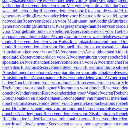
spiegelkasten
Spiegel
Reserveonderdelen voor Spiegel
Met geïntegreerd
verlichting
Reserveonderdelen voor Met geïntegreerde verlichting
Toeb
wastafel, netvoeding
Reserveonderdelen voor Kraan op de wastafel, n
generatorvoeding
Reserveonderdelen voor Kraan op de wastafel, gene
netvoeding
Reserveonderdelen voor Muurkraan, netvoeding
Muurkraan
generatorvoeding
Muurkraan, tweegreepsmengkraan
Reserveonderdel
voor Voor gebruik buiten
Toebehoren
Reserveonderdelen voor Toebeh
apparaten en uitgietbakken
Afvoergarnituren voor wastafels
Reserveond
model
Reserveonderdelen voor Buissifons, plaatsbesparend model
Dom
model
Reserveonderdelen voor Dompelbuissifons voor wastafels, pla
Aansluitstukken voor wastafel
Afvoermanchet
Aansluitbochten
Afdekk
spoeltafels
Reserveonderdelen voor Afvoergarnituren voor spoeltafels
spoeltafels
Afvoermanchet
Reserveonderdelen voor Afvoermanchet
To
toestellen
Buissifons
Reserveonderdelen voor Buissifons
Inbouwsifons
Aansluitingen
Toebehoren
Afvoergarnituren voor uitgietbakken
Reserv
Aansluitbochten
Afvoermanchet
Reserveonderdelen voor Afvoermanc
baden
Douches
Vloerafvoer voor douches
Reserveonderdelen voor Vlo
Toebehoren voor douchegoten
Vloerputten voor douche
Reserveonder
douche
Wandafvoeren
Reserveonderdelen voor Wandafvoeren
Toebeho
Douchebakken en doucheplaten
Doucheplaten van mineraal materiaal
douchesifons
Reserveonderdelen voor Specifieke douchesifons
Toebeh
voor Douche-afscheidingen voor inloopdouche
Toebehoren
Reserveon
douches
Nisaflegboxen
Reserveonderdelen voor Nisaflegboxen
Toebeh
Rechthoekige baden
Baden van mineraal materiaal
Reserveonderdelen 
voor Installatie-elementen
Sets voeten en sets montagesteunen en muu