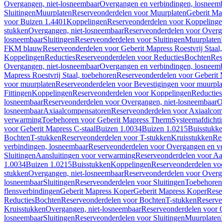
Overgangen, niet-losneembaar
Overgangen en verbindingen, losneem
Sluitingen
Muurplaten
Reserveonderdelen voor Muurplaten
Geberit Map
voor Buizen 1.4401
Koppelingen
Reserveonderdelen voor Koppeling
stukken
Overgangen, niet-losneembaar
Reserveonderdelen voor Overg
losneembaar
Sluitingen
Reserveonderdelen voor Sluitingen
Muurplaten
FKM blauw
Reserveonderdelen voor Geberit Mapress Roestvrij Sta
Koppelingen
Reducties
Reserveonderdelen voor Reducties
Bochten
Res
Overgangen, niet-losneembaar
Overgangen en verbindingen, losneem
Mapress Roestvrij Staal, toebehoren
Reserveonderdelen voor Geberit M
voor muurplaten
Reserveonderdelen voor Bevestigingen voor muurpla
Fittingen
Koppelingen
Reserveonderdelen voor Koppelingen
Reducties
losneembaar
Reserveonderdelen voor Overgangen, niet-losneembaar
O
losneembaar
Axiaalcompensatoren
Reserveonderdelen voor Axiaalcom
verwarming
Toebehoren voor Geberit Mapress Therm
Systeemafdicht
voor Geberit Mapress C-staal
Buizen 1.0034
Buizen 1.0215
Buisstukk
Bochten
T-stukken
Reserveonderdelen voor T-stukken
Kruisstukken
Re
verbindingen, losneembaar
Reserveonderdelen voor Overgangen en ve
Sluitingen
Aansluitingen voor verwarming
Reserveonderdelen voor Aa
1.0034
Buizen 1.0215
Buisstukken
Koppelingen
Reserveonderdelen vo
stukken
Overgangen, niet-losneembaar
Reserveonderdelen voor Overg
losneembaar
Sluitingen
Reserveonderdelen voor Sluitingen
Toebehoren 
flensverbindingen
Geberit Mapress Koper
Geberit Mapress Koper
Rese
Reducties
Bochten
Reserveonderdelen voor Bochten
T-stukken
Reserve
Kruisstukken
Overgangen, niet-losneembaar
Reserveonderdelen voor 
losneembaar
Sluitingen
Reserveonderdelen voor Sluitingen
Muurplaten