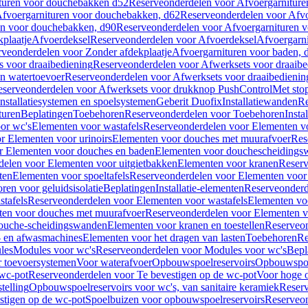
turen voor douchebakken d52
Reserveonderdelen voor Afvoergarnitur
fvoergarnituren voor douchebakken, d62
Reserveonderdelen voor Afvo
en voor douchebakken, d90
Reserveonderdelen voor Afvoergarnituren 
plaatje
Afvoerdeksel
Reserveonderdelen voor Afvoerdeksel
Afvoergarn
veonderdelen voor Zonder afdekplaatje
Afvoergarnituren voor baden, 
s voor draaibediening
Reserveonderdelen voor Afwerksets voor draaibe
en watertoevoer
Reserveonderdelen voor Afwerksets voor draaibedienin
serveonderdelen voor Afwerksets voor drukknop PushControl
Met sto
Installatiesystemen en spoelsystemen
Geberit Duofix
Installatiewanden
Re
turen
Beplatingen
Toebehoren
Reserveonderdelen voor Toebehoren
Insta
or wc's
Elementen voor wastafels
Reserveonderdelen voor Elementen vo
r Elementen voor urinoirs
Elementen voor douches met muurafvoer
Res
r Elementen voor douches en baden
Elementen voor douchescheidings
elen voor Elementen voor uitgietbakken
Elementen voor kranen
Reserv
ten
Elementen voor spoeltafels
Reserveonderdelen voor Elementen voor 
ren voor geluidsisolatie
Beplatingen
Installatie-elementen
Reserveonderde
tafels
Reserveonderdelen voor Elementen voor wastafels
Elementen voo
ten voor douches met muurafvoer
Reserveonderdelen voor Elementen v
douche-scheidingswanden
Elementen voor kranen en toestellen
Reserveon
- en afwasmachines
Elementen voor het dragen van lasten
Toebehoren
Re
les
Modules voor wc's
Reserveonderdelen voor Modules voor wc's
Bepl
 toevoersystemen
Voor waterafvoer
Opbouwspoelreservoirs
Opbouwspoel
 wc-pot
Reserveonderdelen voor Te bevestigen op de wc-pot
Voor hoge o
telling
Opbouwspoelreservoirs voor wc's, van sanitaire keramiek
Reserv
stigen op de wc-pot
Spoelbuizen voor opbouwspoelreservoirs
Reserveon