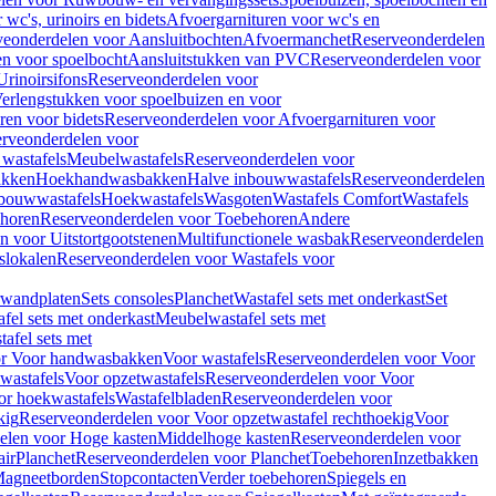
wc's, urinoirs en bidets
Afvoergarnituren voor wc's en
veonderdelen voor Aansluitbochten
Afvoermanchet
Reserveonderdelen
n voor spoelbocht
Aansluitstukken van PVC
Reserveonderdelen voor
Urinoirsifons
Reserveonderdelen voor
erlengstukken voor spoelbuizen en voor
ren voor bidets
Reserveonderdelen voor Afvoergarnituren voor
rveonderdelen voor
wastafels
Meubelwastafels
Reserveonderdelen voor
akken
Hoekhandwasbakken
Halve inbouwwastafels
Reserveonderdelen
bouwwastafels
Hoekwastafels
Wasgoten
Wastafels Comfort
Wastafels
horen
Reserveonderdelen voor Toebehoren
Andere
n voor Uitstortgootstenen
Multifunctionele wasbak
Reserveonderdelen
slokalen
Reserveonderdelen voor Wastafels voor
rwandplaten
Sets consoles
Planchet
Wastafel sets met onderkast
Set
fel sets met onderkast
Meubelwastafel sets met
afel sets met
or Voor handwasbakken
Voor wastafels
Reserveonderdelen voor Voor
wastafels
Voor opzetwastafels
Reserveonderdelen voor Voor
or hoekwastafels
Wastafelbladen
Reserveonderdelen voor
kig
Reserveonderdelen voor Voor opzetwastafel rechthoekig
Voor
elen voor Hoge kasten
Middelhoge kasten
Reserveonderdelen voor
ir
Planchet
Reserveonderdelen voor Planchet
Toebehoren
Inzetbakken
agneetborden
Stopcontacten
Verder toebehoren
Spiegels en