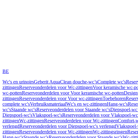
BE
Wc's en urinoirs
Geberit AquaClean douche-wc’s
Complete wc's
Reser
zittingen
Reserveonderdelen voor Wc-zittingen
Voor keramische wc-po
wc-potten
Reserveonderdelen voor Voor keramische wc-potten
Design
zittingen
Reserveonderdelen voor Voor wc-zittingen
Toebehoren
Reser
complete wc's
Verbruiksmateriaal
Wc's en wc-zittingen
Hang-wc's
Rese
wc's
Staande wc's
Reserveonderdelen voor Staande wc's
Diepspoel-wc’
Diepspoel-wc's
Vlakspoel-wc's
Reserveonderdelen voor Vlakspoel-wc
zittingen
Wc-zittingen
Reserveonderdelen voor Wc-zittingen
Comfort-w
verlengd
Reserveonderdelen voor Diepspoel-wc's verlengd
Vlakspoel-
zittingen
Reserveonderdelen voor Wc-zittingen
Wc-zittingsringen
Reser
Hang-wc's
Staande wc's
Reserveonderdelen voor Staande wc's
Wc-zitt