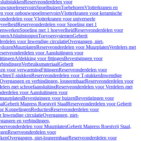
sluitstukken
Reserveonderdelen voor
uwspoelreservoirs
Spoelbuizen
Toebehoren
Vlotterkranen en
en voor opbouwspoelreservoirs
Vlotterkranen voor keramische
onderdelen voor Vlotterkranen voor universeele
eveelheid
Reserveonderdelen voor Spoeling met 1
nenwerken
Spoeling met 1 hoeveelheid
Reserveonderdelen voor
ngen
Afsluitstoppen
Toevoersystemen
Geberit
erdelen voor Inwendige circulatie
Overgangen, niet-
wdozen
Muurplaten
Reserveonderdelen voor Muurplaten
Verdelers met
eserveonderdelen voor Aansluitingen voor
ittingen
Afdekking voor fittingen
Bevestigingen voor
erbindingen
Verbruiksmateriaal
Geberit
zen voor verwarming
Fittingen
Reserveonderdelen voor
ochten
T-stukken
Reserveonderdelen voor T-stukken
Inwendige
Overgangen en verbindingen, losneembaar
Reserveonderdelen voor
elers met schroefaansluiting
Reserveonderdelen voor Verdelers met
derdelen voor Aansluitingen voor
 muurplaten
Bevestigingen voor buizen
Bevestigingen voor
aal
Geberit Mapress Roestvrij Staal
Reserveonderdelen voor Geberit
or Koppelingen
Reducties
Reserveonderdelen voor
 Inwendige circulatie
Overgangen, niet-
gangen en verbindingen,
serveonderdelen voor Muurplaten
Geberit Mapress Roestvrij Staal,
ngen
Reserveonderdelen voor
kken
Overgangen, niet-losneembaar
Reserveonderdelen voor