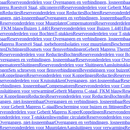
baar
Reserveonderdelen voor Overgangen en verbindingen, losneembaa
ress Roestvrij Staal, siliconenvrij
Reserveonderdelen voor Geberit Mapre
en
Reducties
Reserveonderdelen voor Reducties
Bochten
Reserveonderde
angen, niet-losneembaar
Overgangen en verbindingen, losneembaar
Res
Reserveonderdelen voor Muurplaten
Compensatoren
Reserveonderdele
al, FKM blauw
Buizen 1.4401
Reserveonderdelen voor Buizen 1.4401
Bui
erveonderdelen voor Bochten
T-stukken
Reserveonderdelen voor T-stu
baar
Reserveonderdelen voor Overgangen en verbindingen, losneembaa
apress Roestvrij Staal, toebehoren
Isolaties voor muurplaten
Beschermin
ten
Dichtingen
Boutsets voor flensverbindingen
Geberit Mapress Therm
Reserveonderdelen voor Reducties
Bochten
Reserveonderdelen voor B
vergangen en verbindingen, losneembaar
Reserveonderdelen voor Over
pensatoren
Sluitingen
Reserveonderdelen voor Sluitingen
Aansluitstukk
ingen
Sets schroeven voor flensverbindingen
Bevestigingen voor buizen
en
Koppelingen
Reserveonderdelen voor Koppelingen
Reducties
Reserveo
serveonderdelen voor Kruisstukken
Overgangen, niet-losneembaar
Rese
rbindingen, losneembaar
Compensatoren
Reserveonderdelen voor Com
nsluitingen voor verwarming
Geberit Mapress C-staal, FKM blauw
Res
or Koppelingen
Reducties
Reserveonderdelen voor Reducties
Bochten
Re
angen, niet-losneembaar
Overgangen en verbindingen, losneembaar
Res
voor Geberit Mapress C-staal
Bescherming voor buizen en fittingen
Bev
rveonderdelen voor Geberit Mapress Koper
Koppelingen
Reserveonder
onderdelen voor T-stukken
Inwendige circulatie
Reserveonderdelen voor
Overgangen, niet-losneembaar
Overgangen en verbindingen, losneemba
Reserveonderdelen voor Muurplaten
Aansluitingen voor verwarming
Re