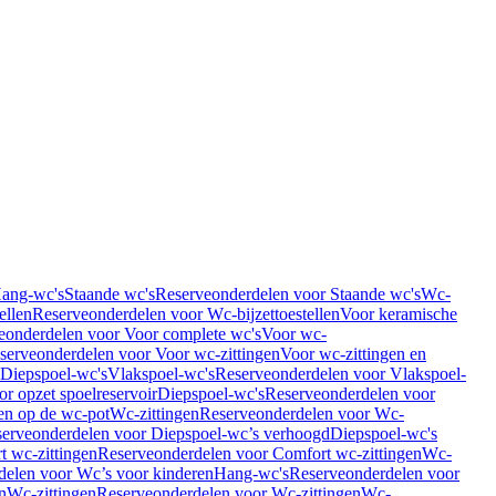
Hang-wc's
Staande wc's
Reserveonderdelen voor Staande wc's
Wc-
ellen
Reserveonderdelen voor Wc-bijzettoestellen
Voor keramische
eonderdelen voor Voor complete wc's
Voor wc-
serveonderdelen voor Voor wc-zittingen
Voor wc-zittingen en
 Diepspoel-wc's
Vlakspoel-wc's
Reserveonderdelen voor Vlakspoel-
r opzet spoelreservoir
Diepspoel-wc's
Reserveonderdelen voor
en op de wc-pot
Wc-zittingen
Reserveonderdelen voor Wc-
erveonderdelen voor Diepspoel-wc’s verhoogd
Diepspoel-wc's
t wc-zittingen
Reserveonderdelen voor Comfort wc-zittingen
Wc-
delen voor Wc’s voor kinderen
Hang-wc's
Reserveonderdelen voor
n
Wc-zittingen
Reserveonderdelen voor Wc-zittingen
Wc-