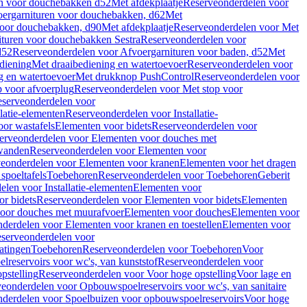
en voor douchebakken d52
Met afdekplaatje
Reserveonderdelen voor
ergarnituren voor douchebakken, d62
Met
voor douchebakken, d90
Met afdekplaatje
Reserveonderdelen voor Met
ituren voor douchebakken Sestra
Reserveonderdelen voor
d52
Reserveonderdelen voor Afvoergarnituren voor baden, d52
Met
diening
Met draaibediening en watertoevoer
Reserveonderdelen voor
g en watertoevoer
Met drukknop PushControl
Reserveonderdelen voor
p voor afvoerplug
Reserveonderdelen voor Met stop voor
serveonderdelen voor
llatie-elementen
Reserveonderdelen voor Installatie-
or wastafels
Elementen voor bidets
Reserveonderdelen voor
erveonderdelen voor Elementen voor douches met
wanden
Reserveonderdelen voor Elementen voor
eonderdelen voor Elementen voor kranen
Elementen voor het dragen
spoeltafels
Toebehoren
Reserveonderdelen voor Toebehoren
Geberit
len voor Installatie-elementen
Elementen voor
r bidets
Reserveonderdelen voor Elementen voor bidets
Elementen
oor douches met muurafvoer
Elementen voor douches
Elementen voor
derdelen voor Elementen voor kranen en toestellen
Elementen voor
serveonderdelen voor
atingen
Toebehoren
Reserveonderdelen voor Toebehoren
Voor
reservoirs voor wc's, van kunststof
Reserveonderdelen voor
pstelling
Reserveonderdelen voor Voor hoge opstelling
Voor lage en
eonderdelen voor Opbouwspoelreservoirs voor wc's, van sanitaire
derdelen voor Spoelbuizen voor opbouwspoelreservoirs
Voor hoge