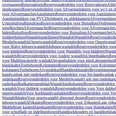
overgangen
Renovatiesets
Reserveonderdelen voor Renovatiesets
Afde
slophoppers
Reserveonderdelen voor Afvoergarnituren voor wc's en s
voor Afvoermanchet
Aansluitsets
Reserveonderdelen voor Aansluitsets
Aansluitstukken van PVC
Dichtingen en afdekkappen
Afvoergarniture
Urinoirsifons
Buissifons
Reserveonderdelen voor Buissifons
Verlengst
spoelbochten
Afvoermanchet
Reserveonderdelen voor Afvoermanchet
bidets
Buissifons
Reserveonderdelen voor Buissifons
Afvoermanchet
Aa
Soldeerhulzen
Wastafelopstellingen
Wastafels
Wastafels
Reserveonderde
Meubelwastafels
Opzetwastafels
Reserveonderdelen voor Opzetwastaf
voor Halve inbouwwastafels
Inbouwwastafels
Reserveonderdelen voo
voor kinderen
Reserveonderdelen voor Wastafels voor kinderen
Wastaf
wastafels
Reserveonderdelen voor Andere wastafels
Uitgietbakken
Res
voor Multifunctionele wasbak
Opvangbakken voor gips
Laboratorium
klaslokalen
Toebehoren
Kolommen
Reserveonderdelen voor Kolomme
kolommen
Toebehoren
Afvoerdeksel
Handdoekhouder
Bevestigingsmat
handwasbak met onderkast
Reserveonderdelen voor Set handwasbak 
onderkast
Reserveonderdelen voor Meubelwastafel sets met onderkast
onderkast
Badkamermeubilair
Wastafelonderkasten
Reserveonderdelen 
wastafels
Voor dubbele wastafels
Reserveonderdelen voor Voor dubbel
opzetwastafels
Voor hoekhandwasbakken
Reserveonderdelen voor V
Wastafelbladen
Voor opzetwastafel afgerond design
Reserveonderdelen
inbouwwastafel
Zijkasten
Reserveonderdelen voor Zijkasten
Lage zijka
Middelhoge kasten
Hangkasten
Reserveonderdelen voor Hangkasten
M
voor schuiflade en indelingsboxen
Handdoekhouders en handdoekha