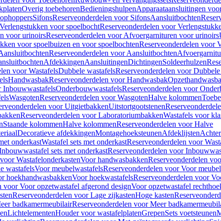
kplaten
Overig toebehoren
Bedieningshulpen
Apparaataansluitingen voor 
lophoppers
Sifons
Reserveonderdelen voor Sifons
Aansluitbochten
Reser
Verlengstukken voor spoelbocht
Reserveonderdelen voor Verlengstukke
n voor urinoirs
Reserveonderdelen voor Afvoergarnituren voor urinoirs
ukken voor spoelbuizen en voor spoelbochten
Reserveonderdelen voor V
Aansluitbochten
Reserveonderdelen voor Aansluitbochten
Afvoergarnitu
nsluitbochten
Afdekkingen
Aansluitingen
Dichtingen
Soldeerhulzen
Rese
len voor Wastafels
Dubbele wastafels
Reserveonderdelen voor Dubbele 
els
Handwasbak
Reserveonderdelen voor Handwasbak
Opzethandwasb
r Inbouwwastafels
Onderbouwwastafels
Reserveonderdelen voor Onder
els
Wasgoten
Reserveonderdelen voor Wasgoten
Halve kolommen
Toebe
erveonderdelen voor Uitgietbakken
Uitstortgootstenen
Reserveonderdele
bakken
Reserveonderdelen voor Laboratoriumbakken
Wastafels voor kla
n
Staande kolommen
Halve kolommen
Reserveonderdelen voor Halve
eriaal
Decoratieve afdekkingen
Montagehoeksteunen
Afdeklijsten
Achte
met onderkast
Wastafel sets met onderkast
Reserveonderdelen voor Wasta
Inbouwwastafel sets met onderkast
Reserveonderdelen voor Inbouwwast
voor Wastafelonderkasten
Voor handwasbakken
Reserveonderdelen vo
e wastafels
Voor meubelwastafels
Reserveonderdelen voor Voor meubel
oor hoekhandwasbakken
Voor hoekwastafels
Reserveonderdelen voor Vo
 voor Voor opzetwastafel afgerond design
Voor opzetwastafel rechthoe
sten
Reserveonderdelen voor Lage zijkasten
Hoge kasten
Reserveonderd
eer badkamermeubilair
Reserveonderdelen voor Meer badkamermeubila
ken
Lichtelementen
Houder voor wastafelplaten
Grepen
Sets voetsteunen
M