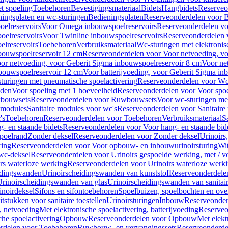
t spoeling
Toebehoren
Bevestigingsmateriaal
Bidets
Hangbidets
Reserveo
ingsplaten en wc-sturingen
Bedieningsplaten
Reserveonderdelen voor B
elreservoirs
Voor Omega inbouwspoelreservoirs
Reserveonderdelen vo
elreservoirs
Voor Twinline inbouwspoelreservoirs
Reserveonderdelen 
lreservoirs
Toebehoren
Verbruiksmateriaal
Wc-sturingen met elektronis
bouwspoelreservoir 12 cm
Reserveonderdelen voor Voor netvoeding, vo
or netvoeding, voor Geberit Sigma inbouwspoelreservoir 8 cm
Voor ne
bouwspoelreservoir 12 cm
Voor batterijvoeding, voor Geberit Sigma in
turingen met pneumatische spoelactivering
Reserveonderdelen voor Wc-
eden
Voor spoeling met 1 hoeveelheid
Reserveonderdelen voor Voor spoe
bouwsets
Reserveonderdelen voor Ruwbouwsets
Voor wc-sturingen met
e modules
Sanitaire modules voor wc's
Reserveonderdelen voor Sanitaire
's
Toebehoren
Reserveonderdelen voor Toebehoren
Verbruiksmateriaal
S
- en staande bidets
Reserveonderdelen voor Voor hang- en staande bid
spoelrand
Zonder deksel
Reserveonderdelen voor Zonder deksel
Urinoirs
ring
Reserveonderdelen voor Voor opbouw- en inbouwurinoirsturing
Wit
 wc-deksel
Reserveonderdelen voor Urinoirs gespoelde werking, met / v
rs waterloze werking
Reserveonderdelen voor Urinoirs waterloze werk
idingswanden
Urinoirscheidingswanden van kunststof
Reserveonderdele
rinoirscheidingswanden van glas
Urinoirscheidingswanden van sanitai
inoirdeksel
Sifons en sifontoebehoren
Spoelbuizen, spoelbochten en ov
tstukken voor sanitaire toestellen
Urinoirsturingen
Inbouw
Reserveonder
, netvoeding
Met elektronische spoelactivering, batterijvoeding
Reserveo
he spoelactivering
Opbouw
Reserveonderdelen voor Opbouw
Met elekt
rdelen voor Toebehoren
Ruwbouw- en vervangingssets
Reserveonderde