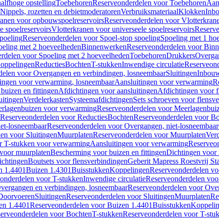
alfhoge opstelling
Toebehoren
Reserveonderdelen voor Toebehoren
Aan
Nippels, rozetten en debietmoderatoren
Verbruiksmateriaal
Klokken
Inbo
ranen voor opbouwspoelreservoirs
Reserveonderdelen voor Vlotterkran
 spoelreservoirs
Vlotterkranen voor universeele spoelreservoirs
Reserve
spoeling
Reserveonderdelen voor Spoel-stop spoeling
Spoeling met 1 ho
oeling met 2 hoeveelheden
Binnenwerken
Reserveonderdelen voor Bin
rdelen voor Spoeling met 2 hoeveelheden
Toebehoren
Drukkers
Overga
oppelingen
Reducties
Bochten
T-stukken
Inwendige circulatie
Reserveond
elen voor Overgangen en verbindingen, losneembaar
Sluitingen
Inbou
ingen voor verwarming, losneembaar
Aansluitingen voor verwarming
R
buizen en fittingen
Afdichtingen voor aansluitingen
Afdichtingen voor f
uitingen
Verdelerkasten
Systeemafdichtingen
Sets schroeven voor flensv
rlagenbuizen voor verwarming
Reserveonderdelen voor Meerlagenbui
Reserveonderdelen voor Reducties
Bochten
Reserveonderdelen voor B
et-losneembaar
Reserveonderdelen voor Overgangen, niet-losneembaar
en voor Sluitingen
Muurplaten
Reserveonderdelen voor Muurplaten
Verd
r T-stukken voor verwarming
Aansluitingen voor verwarming
Reserveon
s voor muurplaten
Bescherming voor buizen en fittingen
Dichtingen voor
ichtingen
Boutsets voor flensverbindingen
Geberit Mapress Roestvrij St
n 1.4401
Buizen 1.4301
Buisstukken
Koppelingen
Reserveonderdelen vo
onderdelen voor T-stukken
Inwendige circulatie
Reserveonderdelen voor
vergangen en verbindingen, losneembaar
Reserveonderdelen voor Over
Doorvoeren
Sluitingen
Reserveonderdelen voor Sluitingen
Muurplaten
Re
en 1.4401
Reserveonderdelen voor Buizen 1.4401
Buisstukken
Koppeli
erveonderdelen voor Bochten
T-stukken
Reserveonderdelen voor T-stu