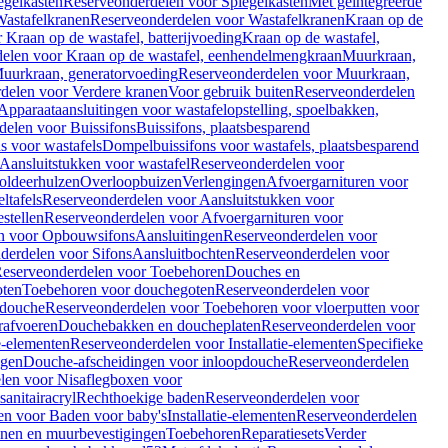
egelkasten
Reserveonderdelen voor Spiegelkasten
Met geïntegreerde
astafelkranen
Reserveonderdelen voor Wastafelkranen
Kraan op de
Kraan op de wastafel, batterijvoeding
Kraan op de wastafel,
elen voor Kraan op de wastafel, eenhendelmengkraan
Muurkraan,
uurkraan, generatorvoeding
Reserveonderdelen voor Muurkraan,
delen voor Verdere kranen
Voor gebruik buiten
Reserveonderdelen
Apparaataansluitingen voor wastafelopstelling, spoelbakken,
delen voor Buissifons
Buissifons, plaatsbesparend
s voor wastafels
Dompelbuissifons voor wastafels, plaatsbesparend
Aansluitstukken voor wastafel
Reserveonderdelen voor
oldeerhulzen
Overloopbuizen
Verlengingen
Afvoergarnituren voor
ltafels
Reserveonderdelen voor Aansluitstukken voor
stellen
Reserveonderdelen voor Afvoergarnituren voor
n voor Opbouwsifons
Aansluitingen
Reserveonderdelen voor
derdelen voor Sifons
Aansluitbochten
Reserveonderdelen voor
eserveonderdelen voor Toebehoren
Douches en
oten
Toebehoren voor douchegoten
Reserveonderdelen voor
 douche
Reserveonderdelen voor Toebehoren voor vloerputten voor
rafvoeren
Douchebakken en doucheplaten
Reserveonderdelen voor
ie-elementen
Reserveonderdelen voor Installatie-elementen
Specifieke
ngen
Douche-afscheidingen voor inloopdouche
Reserveonderdelen
len voor Nisaflegboxen voor
anitairacryl
Rechthoekige baden
Reserveonderdelen voor
en voor Baden voor baby's
Installatie-elementen
Reserveonderdelen
unen en muurbevestigingen
Toebehoren
Reparatiesets
Verder