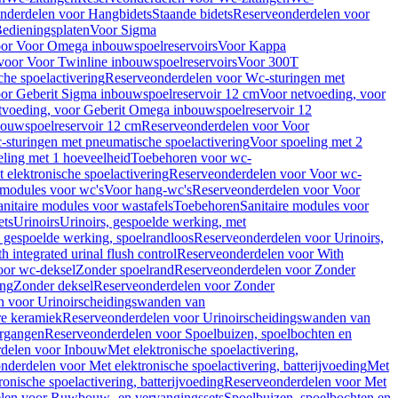
nderdelen voor Hangbidets
Staande bidets
Reserveonderdelen voor
edieningsplaten
Voor Sigma
or Voor Omega inbouwspoelreservoirs
Voor Kappa
voor Voor Twinline inbouwspoelreservoirs
Voor 300T
che spoelactivering
Reserveonderdelen voor Wc-sturingen met
or Geberit Sigma inbouwspoelreservoir 12 cm
Voor netvoeding, voor
tvoeding, voor Geberit Omega inbouwspoelreservoir 12
bouwspoelreservoir 12 cm
Reserveonderdelen voor Voor
sturingen met pneumatische spoelactivering
Voor spoeling met 2
ling met 1 hoeveelheid
Toebehoren voor wc-
 elektronische spoelactivering
Reserveonderdelen voor Voor wc-
 modules voor wc's
Voor hang-wc's
Reserveonderdelen voor Voor
anitaire modules voor wastafels
Toebehoren
Sanitaire modules voor
ets
Urinoirs
Urinoirs, gespoelde werking, met
, gespoelde werking, spoelrandloos
Reserveonderdelen voor Urinoirs,
h integrated urinal flush control
Reserveonderdelen voor With
oor wc-deksel
Zonder spoelrand
Reserveonderdelen voor Zonder
ing
Zonder deksel
Reserveonderdelen voor Zonder
n voor Urinoirscheidingswanden van
re keramiek
Reserveonderdelen voor Urinoirscheidingswanden van
ergangen
Reserveonderdelen voor Spoelbuizen, spoelbochten en
delen voor Inbouw
Met elektronische spoelactivering,
nderdelen voor Met elektronische spoelactivering, batterijvoeding
Met
ronische spoelactivering, batterijvoeding
Reserveonderdelen voor Met
len voor Ruwbouw- en vervangingssets
Spoelbuizen, spoelbochten en