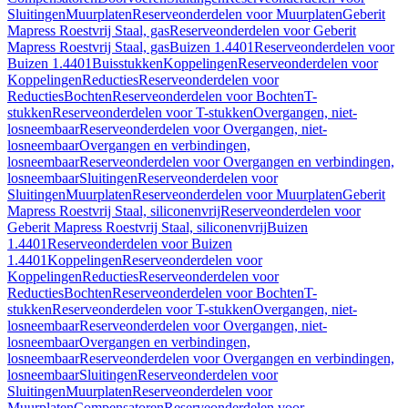
Sluitingen
Muurplaten
Reserveonderdelen voor Muurplaten
Geberit
Mapress Roestvrij Staal, gas
Reserveonderdelen voor Geberit
Mapress Roestvrij Staal, gas
Buizen 1.4401
Reserveonderdelen voor
Buizen 1.4401
Buisstukken
Koppelingen
Reserveonderdelen voor
Koppelingen
Reducties
Reserveonderdelen voor
Reducties
Bochten
Reserveonderdelen voor Bochten
T-
stukken
Reserveonderdelen voor T-stukken
Overgangen, niet-
losneembaar
Reserveonderdelen voor Overgangen, niet-
losneembaar
Overgangen en verbindingen,
losneembaar
Reserveonderdelen voor Overgangen en verbindingen,
losneembaar
Sluitingen
Reserveonderdelen voor
Sluitingen
Muurplaten
Reserveonderdelen voor Muurplaten
Geberit
Mapress Roestvrij Staal, siliconenvrij
Reserveonderdelen voor
Geberit Mapress Roestvrij Staal, siliconenvrij
Buizen
1.4401
Reserveonderdelen voor Buizen
1.4401
Koppelingen
Reserveonderdelen voor
Koppelingen
Reducties
Reserveonderdelen voor
Reducties
Bochten
Reserveonderdelen voor Bochten
T-
stukken
Reserveonderdelen voor T-stukken
Overgangen, niet-
losneembaar
Reserveonderdelen voor Overgangen, niet-
losneembaar
Overgangen en verbindingen,
losneembaar
Reserveonderdelen voor Overgangen en verbindingen,
losneembaar
Sluitingen
Reserveonderdelen voor
Sluitingen
Muurplaten
Reserveonderdelen voor
Muurplaten
Compensatoren
Reserveonderdelen voor