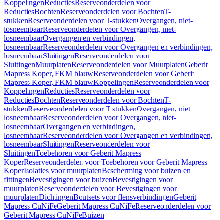
Koppelingen
Reducties
Reserveonderdelen voor
Reducties
Bochten
Reserveonderdelen voor Bochten
T-
stukken
Reserveonderdelen voor T-stukken
Overgangen, niet-
losneembaar
Reserveonderdelen voor Overgangen, niet-
losneembaar
Overgangen en verbindingen,
losneembaar
Reserveonderdelen voor Overgangen en verbindingen,
losneembaar
Sluitingen
Reserveonderdelen voor
Sluitingen
Muurplaten
Reserveonderdelen voor Muurplaten
Geberit
Mapress Koper, FKM blauw
Reserveonderdelen voor Geberit
Mapress Koper, FKM blauw
Koppelingen
Reserveonderdelen voor
Koppelingen
Reducties
Reserveonderdelen voor
Reducties
Bochten
Reserveonderdelen voor Bochten
T-
stukken
Reserveonderdelen voor T-stukken
Overgangen, niet-
losneembaar
Reserveonderdelen voor Overgangen, niet-
losneembaar
Overgangen en verbindingen,
losneembaar
Reserveonderdelen voor Overgangen en verbindingen,
losneembaar
Sluitingen
Reserveonderdelen voor
Sluitingen
Toebehoren voor Geberit Mapress
Koper
Reserveonderdelen voor Toebehoren voor Geberit Mapress
Koper
Isolaties voor muurplaten
Bescherming voor buizen en
fittingen
Bevestigingen voor buizen
Bevestigingen voor
muurplaten
Reserveonderdelen voor Bevestigingen voor
muurplaten
Dichtingen
Boutsets voor flensverbindingen
Geberit
Mapress CuNiFe
Geberit Mapress CuNiFe
Reserveonderdelen voor
Geberit Mapress CuNiFe
Buizen