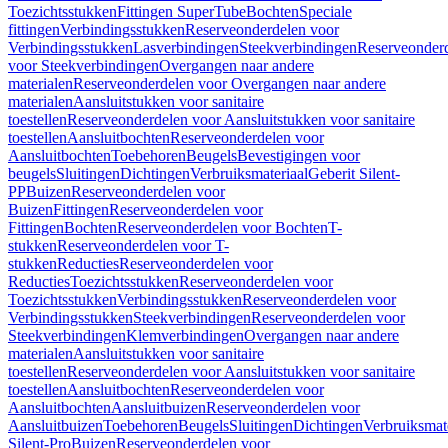
Toezichtsstukken
Fittingen SuperTube
Bochten
Speciale
fittingen
Verbindingsstukken
Reserveonderdelen voor
Verbindingsstukken
Lasverbindingen
Steekverbindingen
Reserveonder
voor Steekverbindingen
Overgangen naar andere
materialen
Reserveonderdelen voor Overgangen naar andere
materialen
Aansluitstukken voor sanitaire
toestellen
Reserveonderdelen voor Aansluitstukken voor sanitaire
toestellen
Aansluitbochten
Reserveonderdelen voor
Aansluitbochten
Toebehoren
Beugels
Bevestigingen voor
beugels
Sluitingen
Dichtingen
Verbruiksmateriaal
Geberit Silent-
PP
Buizen
Reserveonderdelen voor
Buizen
Fittingen
Reserveonderdelen voor
Fittingen
Bochten
Reserveonderdelen voor Bochten
T-
stukken
Reserveonderdelen voor T-
stukken
Reducties
Reserveonderdelen voor
Reducties
Toezichtsstukken
Reserveonderdelen voor
Toezichtsstukken
Verbindingsstukken
Reserveonderdelen voor
Verbindingsstukken
Steekverbindingen
Reserveonderdelen voor
Steekverbindingen
Klemverbindingen
Overgangen naar andere
materialen
Aansluitstukken voor sanitaire
toestellen
Reserveonderdelen voor Aansluitstukken voor sanitaire
toestellen
Aansluitbochten
Reserveonderdelen voor
Aansluitbochten
Aansluitbuizen
Reserveonderdelen voor
Aansluitbuizen
Toebehoren
Beugels
Sluitingen
Dichtingen
Verbruiksmat
Silent-Pro
Buizen
Reserveonderdelen voor