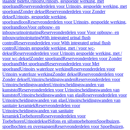
staande bidets
Urinoirs
Urinoirs, gespoelde werking, met
spoelrand
Reserveonderdelen voor Urinoirs, gespoelde werking, met
spoelrand
Zonder deksel
Reserveonderdelen voor Zonder
deksel
Urinoirs, gespoelde werking,
spoelrandloos
Reserveonderdelen voor Urinoirs, gespoelde werking,
spoelrandloos
Voor opbouw- en
inbouwurinoirsturing
Reserveonderdelen voor Voor opbouw- en
inbouwurinoirsturing
With integrated urinal flush
control
Reserveonderdelen voor With integrated urinal flush
control
Urinoirs gespoelde werking, met / voor wc-
deksel
Reserveonderdelen voor Urinoirs gespoelde werking, met /
voor wc-deksel
Zonder spoelrand
Reserveonderdelen voor Zonder
spoelrand
Met spoelrand
Reserveonderdelen voor Met
spoelrand
Urinoirs waterloze werking
Reserveonderdelen voor
Urinoirs waterloze werking
Zonder deksel
Reserveonderdelen voor
Zonder deksel
Urinoirscheidingswanden
Reserveonderdelen voor
Urinoirscheidingswanden
Urinoirscheidingswanden van
kunststof
Reserveonderdelen voor Urinoirscheidingswanden van
kunststof
Urinoirscheidingswanden van glas
Reserveonderdelen voor
Urinoirscheidingswanden van glas
Urinoirscheidingswanden van
sanitaire keramiek
Reserveonderdelen voor
Urinoirscheidingswanden van sanitaire
keramiek
Toebehoren
Reserveonderdelen voor
Toebehoren
Urinoirdeksel
Sifons en sifontoebehoren
Spoelbuizen,
spoelbochten en overgangen
Reserveonderdelen voor Spoelbuizen,