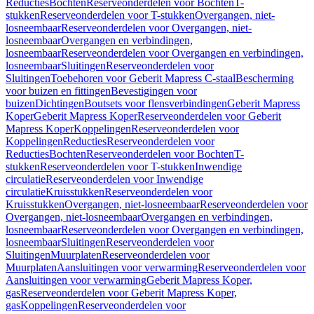
Reducties
Bochten
Reserveonderdelen voor Bochten
T-
stukken
Reserveonderdelen voor T-stukken
Overgangen, niet-
losneembaar
Reserveonderdelen voor Overgangen, niet-
losneembaar
Overgangen en verbindingen,
losneembaar
Reserveonderdelen voor Overgangen en verbindingen,
losneembaar
Sluitingen
Reserveonderdelen voor
Sluitingen
Toebehoren voor Geberit Mapress C-staal
Bescherming
voor buizen en fittingen
Bevestigingen voor
buizen
Dichtingen
Boutsets voor flensverbindingen
Geberit Mapress
Koper
Geberit Mapress Koper
Reserveonderdelen voor Geberit
Mapress Koper
Koppelingen
Reserveonderdelen voor
Koppelingen
Reducties
Reserveonderdelen voor
Reducties
Bochten
Reserveonderdelen voor Bochten
T-
stukken
Reserveonderdelen voor T-stukken
Inwendige
circulatie
Reserveonderdelen voor Inwendige
circulatie
Kruisstukken
Reserveonderdelen voor
Kruisstukken
Overgangen, niet-losneembaar
Reserveonderdelen voor
Overgangen, niet-losneembaar
Overgangen en verbindingen,
losneembaar
Reserveonderdelen voor Overgangen en verbindingen,
losneembaar
Sluitingen
Reserveonderdelen voor
Sluitingen
Muurplaten
Reserveonderdelen voor
Muurplaten
Aansluitingen voor verwarming
Reserveonderdelen voor
Aansluitingen voor verwarming
Geberit Mapress Koper,
gas
Reserveonderdelen voor Geberit Mapress Koper,
gas
Koppelingen
Reserveonderdelen voor