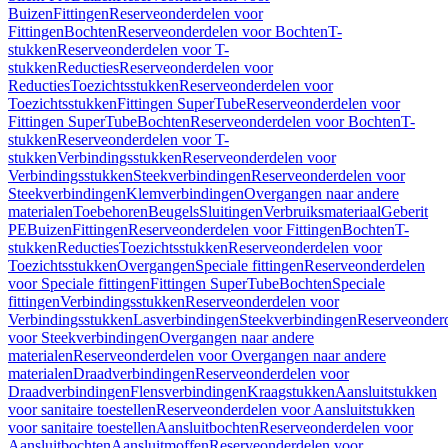
Buizen
Fittingen
Reserveonderdelen voor
Fittingen
Bochten
Reserveonderdelen voor Bochten
T-
stukken
Reserveonderdelen voor T-
stukken
Reducties
Reserveonderdelen voor
Reducties
Toezichtsstukken
Reserveonderdelen voor
Toezichtsstukken
Fittingen SuperTube
Reserveonderdelen voor
Fittingen SuperTube
Bochten
Reserveonderdelen voor Bochten
T-
stukken
Reserveonderdelen voor T-
stukken
Verbindingsstukken
Reserveonderdelen voor
Verbindingsstukken
Steekverbindingen
Reserveonderdelen voor
Steekverbindingen
Klemverbindingen
Overgangen naar andere
materialen
Toebehoren
Beugels
Sluitingen
Verbruiksmateriaal
Geberit
PE
Buizen
Fittingen
Reserveonderdelen voor Fittingen
Bochten
T-
stukken
Reducties
Toezichtsstukken
Reserveonderdelen voor
Toezichtsstukken
Overgangen
Speciale fittingen
Reserveonderdelen
voor Speciale fittingen
Fittingen SuperTube
Bochten
Speciale
fittingen
Verbindingsstukken
Reserveonderdelen voor
Verbindingsstukken
Lasverbindingen
Steekverbindingen
Reserveonder
voor Steekverbindingen
Overgangen naar andere
materialen
Reserveonderdelen voor Overgangen naar andere
materialen
Draadverbindingen
Reserveonderdelen voor
Draadverbindingen
Flensverbindingen
Kraagstukken
Aansluitstukken
voor sanitaire toestellen
Reserveonderdelen voor Aansluitstukken
voor sanitaire toestellen
Aansluitbochten
Reserveonderdelen voor
Aansluitbochten
Aansluitmoffen
Reserveonderdelen voor