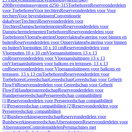
200
Bevestigingssysteem d250–315
Toebehoren
Reserveonderdelen
voor Toebehoren
Voor trechters
Reserveonderdelen voor Voor
trechters
Voor bevestigingen
Conventionele
dakafvoer
Trechters
Reserveonderdelen voor
Trechters
Dampschermelementen
Reserveonderdelen voor
Dampschermelementen
Toebehoren
Reserveonderdelen voor
Toebehoren
Vloerafwatering
Oppervlakteafwatering voor binnen en
buiten
Reserveonderdelen voor Oppervlakteafwatering voor binnen
en buiten
Vloerputten 10 x 10 cm
Reserveonderdelen voor
Vloerputten 10 x 10 cm
Vloeraansluitingen 13 x 13
cm
Reserveonderdelen voor Vloeraansluitingen 13 x 13
cm
Vloeraansluitingen voor balkons en terrassen, 13 x 13
cm
Reserveonderdelen voor Vloeraansluitingen voor balkons en
terrassen, 13 x 13 cm
Toebehoren
Reserveonderdelen voor
Toebehoren
Gereedschap
Gereedschap
Gereedschap voor Geberit
FlowFit
Reserveonderdelen voor Gereedschap voor Geberit
FlowFit
Handpersgereedschap
Reserveonderdelen voor
Handpersgereedschap
Persgereedschap compatibiliteit
[1]
Reserveonderdelen voor Persgereedschap compatibiliteit
[1]
Persgereedschap compatibiliteit [2]
Reserveonderdelen voor
Persgereedschap compatibiliteit
[2]
Buisbewerkingsgereedschap
Reserveonderdelen voor
Buisbewerkingsgereedschap
Afpersstoppen
Reserveonderdelen voor
Afpersstoppen
Controlemiddelen
Persmachines met