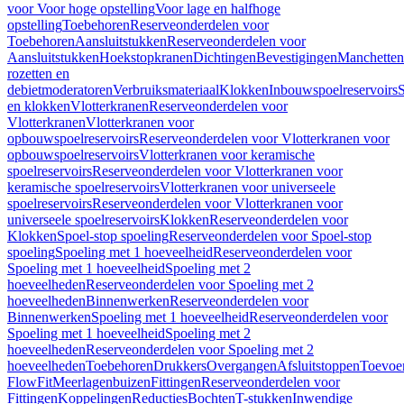
voor Voor hoge opstelling
Voor lage en halfhoge
opstelling
Toebehoren
Reserveonderdelen voor
Toebehoren
Aansluitstukken
Reserveonderdelen voor
Aansluitstukken
Hoekstopkranen
Dichtingen
Bevestigingen
Manchetten
rozetten en
debietmoderatoren
Verbruiksmateriaal
Klokken
Inbouwspoelreservoirs
en klokken
Vlotterkranen
Reserveonderdelen voor
Vlotterkranen
Vlotterkranen voor
opbouwspoelreservoirs
Reserveonderdelen voor Vlotterkranen voor
opbouwspoelreservoirs
Vlotterkranen voor keramische
spoelreservoirs
Reserveonderdelen voor Vlotterkranen voor
keramische spoelreservoirs
Vlotterkranen voor universeele
spoelreservoirs
Reserveonderdelen voor Vlotterkranen voor
universeele spoelreservoirs
Klokken
Reserveonderdelen voor
Klokken
Spoel-stop spoeling
Reserveonderdelen voor Spoel-stop
spoeling
Spoeling met 1 hoeveelheid
Reserveonderdelen voor
Spoeling met 1 hoeveelheid
Spoeling met 2
hoeveelheden
Reserveonderdelen voor Spoeling met 2
hoeveelheden
Binnenwerken
Reserveonderdelen voor
Binnenwerken
Spoeling met 1 hoeveelheid
Reserveonderdelen voor
Spoeling met 1 hoeveelheid
Spoeling met 2
hoeveelheden
Reserveonderdelen voor Spoeling met 2
hoeveelheden
Toebehoren
Drukkers
Overgangen
Afsluitstoppen
Toevoe
FlowFit
Meerlagenbuizen
Fittingen
Reserveonderdelen voor
Fittingen
Koppelingen
Reducties
Bochten
T-stukken
Inwendige