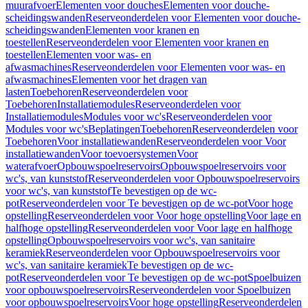
muurafvoer
Elementen voor douches
Elementen voor douche-
scheidingswanden
Reserveonderdelen voor Elementen voor douche-
scheidingswanden
Elementen voor kranen en
toestellen
Reserveonderdelen voor Elementen voor kranen en
toestellen
Elementen voor was- en
afwasmachines
Reserveonderdelen voor Elementen voor was- en
afwasmachines
Elementen voor het dragen van
lasten
Toebehoren
Reserveonderdelen voor
Toebehoren
Installatiemodules
Reserveonderdelen voor
Installatiemodules
Modules voor wc's
Reserveonderdelen voor
Modules voor wc's
Beplatingen
Toebehoren
Reserveonderdelen voor
Toebehoren
Voor installatiewanden
Reserveonderdelen voor Voor
installatiewanden
Voor toevoersystemen
Voor
waterafvoer
Opbouwspoelreservoirs
Opbouwspoelreservoirs voor
wc's, van kunststof
Reserveonderdelen voor Opbouwspoelreservoirs
voor wc's, van kunststof
Te bevestigen op de wc-
pot
Reserveonderdelen voor Te bevestigen op de wc-pot
Voor hoge
opstelling
Reserveonderdelen voor Voor hoge opstelling
Voor lage en
halfhoge opstelling
Reserveonderdelen voor Voor lage en halfhoge
opstelling
Opbouwspoelreservoirs voor wc's, van sanitaire
keramiek
Reserveonderdelen voor Opbouwspoelreservoirs voor
wc's, van sanitaire keramiek
Te bevestigen op de wc-
pot
Reserveonderdelen voor Te bevestigen op de wc-pot
Spoelbuizen
voor opbouwspoelreservoirs
Reserveonderdelen voor Spoelbuizen
voor opbouwspoelreservoirs
Voor hoge opstelling
Reserveonderdelen