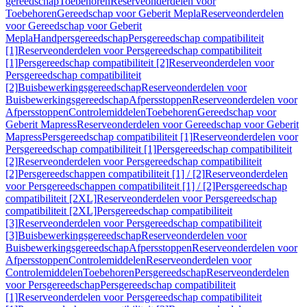
gereedschap
Toebehoren
Reserveonderdelen voor
Toebehoren
Gereedschap voor Geberit Mepla
Reserveonderdelen
voor Gereedschap voor Geberit
Mepla
Handpersgereedschap
Persgereedschap compatibiliteit
[1]
Reserveonderdelen voor Persgereedschap compatibiliteit
[1]
Persgereedschap compatibiliteit [2]
Reserveonderdelen voor
Persgereedschap compatibiliteit
[2]
Buisbewerkingsgereedschap
Reserveonderdelen voor
Buisbewerkingsgereedschap
Afpersstoppen
Reserveonderdelen voor
Afpersstoppen
Controlemiddelen
Toebehoren
Gereedschap voor
Geberit Mapress
Reserveonderdelen voor Gereedschap voor Geberit
Mapress
Persgereedschap compatibiliteit [1]
Reserveonderdelen voor
Persgereedschap compatibiliteit [1]
Persgereedschap compatibiliteit
[2]
Reserveonderdelen voor Persgereedschap compatibiliteit
[2]
Persgereedschappen compatibiliteit [1] / [2]
Reserveonderdelen
voor Persgereedschappen compatibiliteit [1] / [2]
Persgereedschap
compatibiliteit [2XL]
Reserveonderdelen voor Persgereedschap
compatibiliteit [2XL]
Persgereedschap compatibiliteit
[3]
Reserveonderdelen voor Persgereedschap compatibiliteit
[3]
Buisbewerkingsgereedschap
Reserveonderdelen voor
Buisbewerkingsgereedschap
Afpersstoppen
Reserveonderdelen voor
Afpersstoppen
Controlemiddelen
Reserveonderdelen voor
Controlemiddelen
Toebehoren
Persgereedschap
Reserveonderdelen
voor Persgereedschap
Persgereedschap compatibiliteit
[1]
Reserveonderdelen voor Persgereedschap compatibiliteit