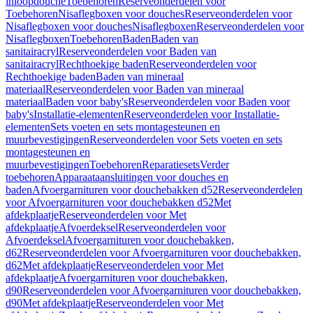
inloopdouche
Toebehoren
Reserveonderdelen voor
Toebehoren
Nisaflegboxen voor douches
Reserveonderdelen voor
Nisaflegboxen voor douches
Nisaflegboxen
Reserveonderdelen voor
Nisaflegboxen
Toebehoren
Baden
Baden van
sanitairacryl
Reserveonderdelen voor Baden van
sanitairacryl
Rechthoekige baden
Reserveonderdelen voor
Rechthoekige baden
Baden van mineraal
materiaal
Reserveonderdelen voor Baden van mineraal
materiaal
Baden voor baby's
Reserveonderdelen voor Baden voor
baby's
Installatie-elementen
Reserveonderdelen voor Installatie-
elementen
Sets voeten en sets montagesteunen en
muurbevestigingen
Reserveonderdelen voor Sets voeten en sets
montagesteunen en
muurbevestigingen
Toebehoren
Reparatiesets
Verder
toebehoren
Apparaataansluitingen voor douches en
baden
Afvoergarnituren voor douchebakken d52
Reserveonderdelen
voor Afvoergarnituren voor douchebakken d52
Met
afdekplaatje
Reserveonderdelen voor Met
afdekplaatje
Afvoerdeksel
Reserveonderdelen voor
Afvoerdeksel
Afvoergarnituren voor douchebakken,
d62
Reserveonderdelen voor Afvoergarnituren voor douchebakken,
d62
Met afdekplaatje
Reserveonderdelen voor Met
afdekplaatje
Afvoergarnituren voor douchebakken,
d90
Reserveonderdelen voor Afvoergarnituren voor douchebakken,
d90
Met afdekplaatje
Reserveonderdelen voor Met