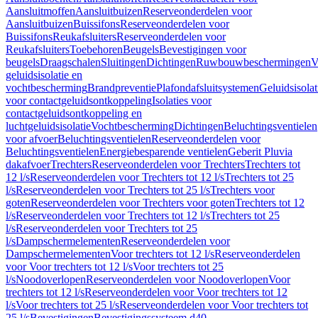
Aansluitmoffen
Aansluitbuizen
Reserveonderdelen voor
Aansluitbuizen
Buissifons
Reserveonderdelen voor
Buissifons
Reukafsluiters
Reserveonderdelen voor
Reukafsluiters
Toebehoren
Beugels
Bevestigingen voor
beugels
Draagschalen
Sluitingen
Dichtingen
Ruwbouwbeschermingen
V
geluidsisolatie en
vochtbescherming
Brandpreventie
Plafondafsluitsystemen
Geluidsisolat
voor contactgeluidsontkoppeling
Isolaties voor
contactgeluidsontkoppeling en
luchtgeluidsisolatie
Vochtbescherming
Dichtingen
Beluchtingsventielen
voor afvoer
Beluchtingsventielen
Reserveonderdelen voor
Beluchtingsventielen
Energiebesparende ventielen
Geberit Pluvia
dakafvoer
Trechters
Reserveonderdelen voor Trechters
Trechters tot
12 l/s
Reserveonderdelen voor Trechters tot 12 l/s
Trechters tot 25
l/s
Reserveonderdelen voor Trechters tot 25 l/s
Trechters voor
goten
Reserveonderdelen voor Trechters voor goten
Trechters tot 12
l/s
Reserveonderdelen voor Trechters tot 12 l/s
Trechters tot 25
l/s
Reserveonderdelen voor Trechters tot 25
l/s
Dampschermelementen
Reserveonderdelen voor
Dampschermelementen
Voor trechters tot 12 l/s
Reserveonderdelen
voor Voor trechters tot 12 l/s
Voor trechters tot 25
l/s
Noodoverlopen
Reserveonderdelen voor Noodoverlopen
Voor
trechters tot 12 l/s
Reserveonderdelen voor Voor trechters tot 12
l/s
Voor trechters tot 25 l/s
Reserveonderdelen voor Voor trechters tot
25 l/s
Bevestigingen
Bevestigingssysteem d40–