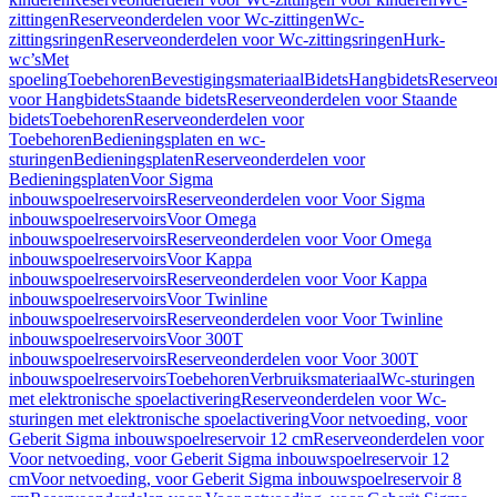
zittingen
Reserveonderdelen voor Wc-zittingen
Wc-
zittingsringen
Reserveonderdelen voor Wc-zittingsringen
Hurk-
wc’s
Met
spoeling
Toebehoren
Bevestigingsmateriaal
Bidets
Hangbidets
Reserveo
voor Hangbidets
Staande bidets
Reserveonderdelen voor Staande
bidets
Toebehoren
Reserveonderdelen voor
Toebehoren
Bedieningsplaten en wc-
sturingen
Bedieningsplaten
Reserveonderdelen voor
Bedieningsplaten
Voor Sigma
inbouwspoelreservoirs
Reserveonderdelen voor Voor Sigma
inbouwspoelreservoirs
Voor Omega
inbouwspoelreservoirs
Reserveonderdelen voor Voor Omega
inbouwspoelreservoirs
Voor Kappa
inbouwspoelreservoirs
Reserveonderdelen voor Voor Kappa
inbouwspoelreservoirs
Voor Twinline
inbouwspoelreservoirs
Reserveonderdelen voor Voor Twinline
inbouwspoelreservoirs
Voor 300T
inbouwspoelreservoirs
Reserveonderdelen voor Voor 300T
inbouwspoelreservoirs
Toebehoren
Verbruiksmateriaal
Wc-sturingen
met elektronische spoelactivering
Reserveonderdelen voor Wc-
sturingen met elektronische spoelactivering
Voor netvoeding, voor
Geberit Sigma inbouwspoelreservoir 12 cm
Reserveonderdelen voor
Voor netvoeding, voor Geberit Sigma inbouwspoelreservoir 12
cm
Voor netvoeding, voor Geberit Sigma inbouwspoelreservoir 8