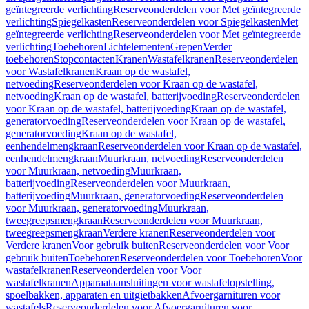
geïntegreerde verlichting
Reserveonderdelen voor Met geïntegreerde
verlichting
Spiegelkasten
Reserveonderdelen voor Spiegelkasten
Met
geïntegreerde verlichting
Reserveonderdelen voor Met geïntegreerde
verlichting
Toebehoren
Lichtelementen
Grepen
Verder
toebehoren
Stopcontacten
Kranen
Wastafelkranen
Reserveonderdelen
voor Wastafelkranen
Kraan op de wastafel,
netvoeding
Reserveonderdelen voor Kraan op de wastafel,
netvoeding
Kraan op de wastafel, batterijvoeding
Reserveonderdelen
voor Kraan op de wastafel, batterijvoeding
Kraan op de wastafel,
generatorvoeding
Reserveonderdelen voor Kraan op de wastafel,
generatorvoeding
Kraan op de wastafel,
eenhendelmengkraan
Reserveonderdelen voor Kraan op de wastafel,
eenhendelmengkraan
Muurkraan, netvoeding
Reserveonderdelen
voor Muurkraan, netvoeding
Muurkraan,
batterijvoeding
Reserveonderdelen voor Muurkraan,
batterijvoeding
Muurkraan, generatorvoeding
Reserveonderdelen
voor Muurkraan, generatorvoeding
Muurkraan,
tweegreepsmengkraan
Reserveonderdelen voor Muurkraan,
tweegreepsmengkraan
Verdere kranen
Reserveonderdelen voor
Verdere kranen
Voor gebruik buiten
Reserveonderdelen voor Voor
gebruik buiten
Toebehoren
Reserveonderdelen voor Toebehoren
Voor
wastafelkranen
Reserveonderdelen voor Voor
wastafelkranen
Apparaataansluitingen voor wastafelopstelling,
spoelbakken, apparaten en uitgietbakken
Afvoergarnituren voor
wastafels
Reserveonderdelen voor Afvoergarnituren voor