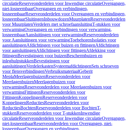
circulatie
Reserveonderdelen voor Inwendige circulatie
Overgangen,
niet-losneembaar
Overgangen en verbindingen,
losneembaar
Reserveonderdelen voor Overgangen en verbindingen,
losneembaar
Sluitingen
Inbouwdozen
Muurplaten
Reserveonderdelen
voor Muurplaten
Verdelers met schroefaansluiting
T-stukken voor
verwarming
Overgangen en verbindingen voor verwarming,
losneembaar
Aansluitingen voor verwarming
Reserveonderdelen
voor Aansluitingen voor verwarming
Toebehoren
Isolaties voor
aansluitingen
Afdichtingen voor buizen en fittingen
Afdichtingen
voor aansluitingen
Afdichtingen voor fittingen
Afdekking voor
fittingen
Bevestigingen voor buizen
Beschermbuizen en
inleghulpstukken
Bevestigingen voor
aansluitingen
Verdelerkasten
Systeemafdichtingen
Sets schroeven
voor flensverbindingen
Verbruiksmateriaal
Geberit
Mepla
Meerlagenbuizen
Reserveonderdelen voor
Meerlagenbuizen
Meerlagenbuizen voor
verwarming
Reserveonderdelen voor Meerlagenbuizen voor
verwarming
Fittingen
Reserveonderdelen voor
Fittingen
Koppelingen
Reserveonderdelen voor
Koppelingen
Reducties
Reserveonderdelen voor
Reducties
Bochten
Reserveonderdelen voor Bochten
T-
stukken
Reserveonderdelen voor T-stukken
Inwendige
circulatie
Reserveonderdelen voor Inwendige circulatie
Overgangen,
niet-losneembaar
Reserveonderdelen voor Overgangen, niet-
losneembaar
Overgangen en verbindingen,