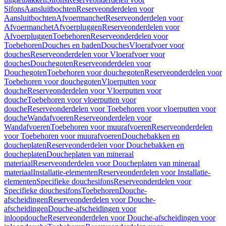
Sifons
Aansluitbochten
Reserveonderdelen voor
Aansluitbochten
Afvoermanchet
Reserveonderdelen voor
Afvoermanchet
Afvoerpluggen
Reserveonderdelen voor
Afvoerpluggen
Toebehoren
Reserveonderdelen voor
Toebehoren
Douches en baden
Douches
Vloerafvoer voor
douches
Reserveonderdelen voor Vloerafvoer voor
douches
Douchegoten
Reserveonderdelen voor
Douchegoten
Toebehoren voor douchegoten
Reserveonderdelen voor
Toebehoren voor douchegoten
Vloerputten voor
douche
Reserveonderdelen voor Vloerputten voor
douche
Toebehoren voor vloerputten voor
douche
Reserveonderdelen voor Toebehoren voor vloerputten voor
douche
Wandafvoeren
Reserveonderdelen voor
Wandafvoeren
Toebehoren voor muurafvoeren
Reserveonderdelen
voor Toebehoren voor muurafvoeren
Douchebakken en
doucheplaten
Reserveonderdelen voor Douchebakken en
doucheplaten
Doucheplaten van mineraal
materiaal
Reserveonderdelen voor Doucheplaten van mineraal
materiaal
Installatie-elementen
Reserveonderdelen voor Installatie-
elementen
Specifieke douchesifons
Reserveonderdelen voor
Specifieke douchesifons
Toebehoren
Douche-
afscheidingen
Reserveonderdelen voor Douche-
afscheidingen
Douche-afscheidingen voor
inloopdouche
Reserveonderdelen voor Douche-afscheidingen voor