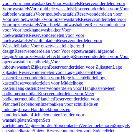
voor Voor handwasbakken
Voor wastafels
Reserveonderdelen voor
Voor wastafels
Voor dubbele wastafels
Reserveonderdelen voor Voor
dubbele wastafels
Voor meubelwastafels
Reserveonderdelen voor
Voor meubelwastafels
Voor opzetwastafels
Reserveonderdelen voor
Voor opzetwastafels
Voor hoekhandwasbakken
Reserveonderdelen
voor Voor hoekhandwasbakken
Voor
hoekwastafels
Reserveonderdelen voor Voor
hoekwastafels
Wastafelbladen
Reserveonderdelen voor
Wastafelbladen
Voor opzetwastafel afgerond
design
Reserveonderdelen voor Voor opzetwastafel afgerond
design
Voor opzetwastafel rechthoekig
Reserveonderdelen voor Voor
opzetwastafel rechthoekig
Voor
inbouwwastafel
Zijkasten
Reserveonderdelen voor Zijkasten
Lage
zijkasten
Reserveonderdelen voor Lage zijkasten
Hoge
kasten
Reserveonderdelen voor Hoge kasten
Middelhoge
kasten
Reserveonderdelen voor Middelhoge
kasten
Hangkasten
Reserveonderdelen voor Hangkasten
Meer
badkamermeubilair
Reserveonderdelen voor Meer
badkamermeubilair
Planchet
Reserveonderdelen voor
Planchet
Toebehoren
Inzetbakken voor schuiflade en
indelingsboxen
Handdoekhouders en
handdoekhaken
Lichtelementen
Houder voor
wastafelplaten
Grepen
Sets
voetsteunen
Magneetborden
Stopcontacten
Verder toebehoren
Spiegels
en spiegelkasten
Spiegel
Reserveonderdelen voor Spiegel
Met