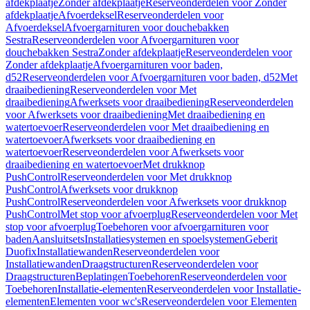
afdekplaatje
Zonder afdekplaatje
Reserveonderdelen voor Zonder
afdekplaatje
Afvoerdeksel
Reserveonderdelen voor
Afvoerdeksel
Afvoergarnituren voor douchebakken
Sestra
Reserveonderdelen voor Afvoergarnituren voor
douchebakken Sestra
Zonder afdekplaatje
Reserveonderdelen voor
Zonder afdekplaatje
Afvoergarnituren voor baden,
d52
Reserveonderdelen voor Afvoergarnituren voor baden, d52
Met
draaibediening
Reserveonderdelen voor Met
draaibediening
Afwerksets voor draaibediening
Reserveonderdelen
voor Afwerksets voor draaibediening
Met draaibediening en
watertoevoer
Reserveonderdelen voor Met draaibediening en
watertoevoer
Afwerksets voor draaibediening en
watertoevoer
Reserveonderdelen voor Afwerksets voor
draaibediening en watertoevoer
Met drukknop
PushControl
Reserveonderdelen voor Met drukknop
PushControl
Afwerksets voor drukknop
PushControl
Reserveonderdelen voor Afwerksets voor drukknop
PushControl
Met stop voor afvoerplug
Reserveonderdelen voor Met
stop voor afvoerplug
Toebehoren voor afvoergarnituren voor
baden
Aansluitsets
Installatiesystemen en spoelsystemen
Geberit
Duofix
Installatiewanden
Reserveonderdelen voor
Installatiewanden
Draagstructuren
Reserveonderdelen voor
Draagstructuren
Beplatingen
Toebehoren
Reserveonderdelen voor
Toebehoren
Installatie-elementen
Reserveonderdelen voor Installatie-
elementen
Elementen voor wc's
Reserveonderdelen voor Elementen