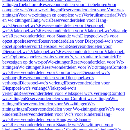
zittingen
Toebehoren
Reserveonderdelen voor Toebehoren
Voor
complete wc's
Voor wc-zittingen
Reserveonderdelen voor Voor wc-
zittingen
Voor wc-zittingen en complete wc's
Verbruiksmateriaal
Wc's
en wc-zittingen
Hang-wc's
Reserveonderdelen voor Hang-
wc's
Diepspoel-wc's
Reserveonderdelen voor Diepspoel-
wc's
Vlakspoel-wc's
Reserveonderdelen voor Vlakspoel-wc's
Staande
wc's
Reserveonderdelen voor Staande wc's
Diepspoel-wc’s voor
opzet spoelreservoir
Reserveonderdelen voor Diepspoel-wc’s voor
opzet spoelreservoir
Diepspoel-wc's
Reserveonderdelen voor
Diepspoel-wc's
Vlakspoel-wc's
Reserveonderdelen voor Vlakspoel-
wc's
Opbouwspoelreservoirs voor wc's, van sanitaire keramiek
Te
bevestigen op de wc-pot
Wc-zittingen
Reserveonderdelen voor Wc-
zittingen
Wc-zittingen
Reserveonderdelen voor Wc-zittingen
Comfort-
wc's
Reserveonderdelen voor Comfort-wc's
Diepspoel-wc’s
verhoogd
Reserveonderdelen voor Diepspoel-wc’s
verhoogd
Diepspoel-wc's verlengd
Reserveonderdelen voor
Diepspoel-wc's verlengd
Vlakspoel-wc’s
verlengd
Reserveonderdelen voor Vlakspoel-wc’s verlengd
Comfort
wc-zittingen
Reserveonderdelen voor Comfort wc-zittingen
Wc-
zittingen
Reserveonderdelen voor Wc-zittingen
Wc-
zittingsringen
Reserveonderdelen voor Wc-zittingsringen
Wc’s voor
kinderen
Reserveonderdelen voor Wc’s voor kinderen
Hang-
wc's
Reserveonderdelen voor Hang-wc's
Staande
wc's
Reserveonderdelen voor Staande wc's
Wc-zittingen voor
kinderen
Reserveonderdelen voor Wc-zittingen voor kinderen
Wc-