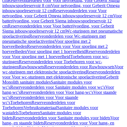
cm
Reserveonderdelen voor Voor netvoeding, voor Geberit Sigma
inbouwspoelreservoir 8 cm
Voor netvoeding, voor Geberit Omega
inbouwspoelreservoir 12 cm
Reserveonderdelen voor Voor
netvoeding, voor Geberit Omega inbouwspoelreservoir 12 cm
Voor
batterijvoeding, voor Geberit Sigma inbouwspoelreservoir 12
cm
Reserveonderdelen voor Voor batterijvoeding, voor Geberit
Sigma inbouwspoelreservoir 12 cm
Wc-sturingen met pneumatische
spoelactivering
Reserveonderdelen voor Wc-sturingen met
pneumatische spoelactivering
Voor spoeling met 2
hoeveelheden
Reserveonderdelen voor Voor spoeling met 2
hoeveelheden
Voor spoeling met 1 hoeveelheid
Reserveonderdelen
voor Voor spoeling met 1 hoeveelheid
Toebehoren voor wc-
sturingen
Reserveonderdelen voor Toebehoren voor wc-
sturingen
Ruwbouwsets
Reserveonderdelen voor Ruwbouwsets
Voor
wc-sturingen met elektronische spoelactivering
Reserveonderdelen
voor Voor wc-sturingen met elektronische spoelactivering
Geberit
Monolith sanitaire modules
Sanitaire modules voor
wc's
Reserveonderdelen voor Sanitaire modules voor wc's
Voor
hang-wc's
Reserveonderdelen voor Voor hang-wc's
Voor staande
wc's
Reserveonderdelen voor Voor staande
wc's
Toebehoren
Reserveonderdelen voor
Toebehoren
Verbruiksmateriaal
Sanitaire modules voor
wastafels
Toebehoren
Sanitaire modules voor
bidets
Reserveonderdelen voor Sanitaire modules voor bidets
Voor
hang- en staande bidets
Reserveonderdelen voor Voor hang- en