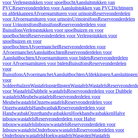
voor Verlengstukken voor spoelbocht
Aansluitstukken van
PVC
Reserveonderdelen voor Aansluitstukken van PVC
Dichtingen
en afdekkappen
Afvoergarnituren voor urinoirs
Reserveonderdelen
voor Afvoergarnituren voor urinoirs
Urinoirsifons
Reserveonderdelen
voor Urinoirsifons
Buissifons
Reserveonderdelen voor
Buissifons
Verlengstukken voor spoelbuizen en voor
spoelbochten
Reserveonderdelen voor Verlengstukken voor
spoelbuizen en voor
spoelbochten
Afvoermanchet
Reserveonderdelen voor
Afvoermanchet
Aansluitbochten
Reserveonderdelen voor
Aansluitbochten
Afvoergarnituren voor bidets
Reserveonderdelen
voor Afvoergarnituren voor bidets
Buissifons
Reserveonderdelen
voor
Buissifons
Afvoermanchet
Aansluitbochten
Afdekkingen
Aansluitingen
voor
Soldeerhulzen
Wastafelopstellingen
Wastafels
Wastafels
Reserveonderde
voor Wastafels
Dubbele wastafels
Reserveonderdelen voor Dubbele
wastafels
Meubelwastafels
Reserveonderdelen voor
Meubelwastafels
Opzetwastafels
Reserveonderdelen voor
Opzetwastafels
Handwasbak
Reserveonderdelen voor
Handwasbak
Opzethandwasbakken
Hoekhandwasbakken
Halve
inbouwwastafels
Reserveonderdelen voor Halve
inbouwwastafels
Inbouwwastafels
Reserveonderdelen voor
Inbouwwastafels
Onderbouwwastafels
Reserveonderdelen voor
Onderbouwwastafels
Hoekwastafels
Wasgoten
Wastafels