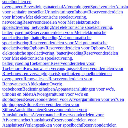
spoelbochten en
overgangen
Bevestigingsmateriaal
Afvoerpluggen
Spoelverdeler
Aanslu
voor sanitaire toestellen
Urinoirsturingen
Inbouw
Reserveonderdelen
voor Inbouw
Met elektronische spoelactivering,
netvoeding
Reserveonderdelen voor Met elektronische
spoelactivering, netvoeding
Met elektronische spoelactivering,
batterijvoeding
Reserveonderdelen voor Met elektronische
spoelactivering, batterijvoeding
Met pneumatische
spoelactivering
Reserveonderdelen voor Met pneumatische
spoelactivering
Opbouw
Reserveonderdelen voor Opbouw
Met
elektronische spoelactivering, batterijvoeding
Reserveonderdelen
voor Met elektronische spoelactivering,
batterijvoeding
Toebehoren
Reserveonderdelen voor
Toebehoren
Ruwbouw- en vervangingssets
Reserveonderdelen voor
Ruwbouw- en vervangingssets
Spoelbuizen, spoelbochten en
overgangen
Renovatiesets
Reserveonderdelen voor
Renovatiesets
Afdekplaten
Overig
toebehoren
Bedieningshulpen
Apparaataansluitingen voor wc's,
urinoirs en bidets
Afvoergarnituren voor wc's en
slophoppers
Reserveonderdelen voor Afvoergarnituren voor wc's en
slophoppers
Sifons
Reserveonderdelen voor
Sifons
Aansluitbochten
Reserveonderdelen voor
Aansluitbochten
Afvoermanchet
Reserveonderdelen voor
Afvoermanchet
Aansluitsets
Reserveonderdelen voor
Aansluitsets
Verlengstukken voor spoelbocht
Reserveonderdelen