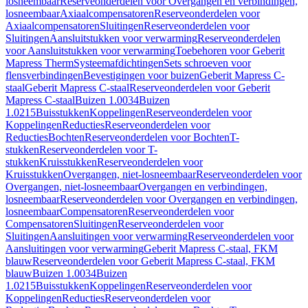
losneembaar
Reserveonderdelen voor Overgangen en verbindingen,
losneembaar
Axiaalcompensatoren
Reserveonderdelen voor
Axiaalcompensatoren
Sluitingen
Reserveonderdelen voor
Sluitingen
Aansluitstukken voor verwarming
Reserveonderdelen
voor Aansluitstukken voor verwarming
Toebehoren voor Geberit
Mapress Therm
Systeemafdichtingen
Sets schroeven voor
flensverbindingen
Bevestigingen voor buizen
Geberit Mapress C-
staal
Geberit Mapress C-staal
Reserveonderdelen voor Geberit
Mapress C-staal
Buizen 1.0034
Buizen
1.0215
Buisstukken
Koppelingen
Reserveonderdelen voor
Koppelingen
Reducties
Reserveonderdelen voor
Reducties
Bochten
Reserveonderdelen voor Bochten
T-
stukken
Reserveonderdelen voor T-
stukken
Kruisstukken
Reserveonderdelen voor
Kruisstukken
Overgangen, niet-losneembaar
Reserveonderdelen voor
Overgangen, niet-losneembaar
Overgangen en verbindingen,
losneembaar
Reserveonderdelen voor Overgangen en verbindingen,
losneembaar
Compensatoren
Reserveonderdelen voor
Compensatoren
Sluitingen
Reserveonderdelen voor
Sluitingen
Aansluitingen voor verwarming
Reserveonderdelen voor
Aansluitingen voor verwarming
Geberit Mapress C-staal, FKM
blauw
Reserveonderdelen voor Geberit Mapress C-staal, FKM
blauw
Buizen 1.0034
Buizen
1.0215
Buisstukken
Koppelingen
Reserveonderdelen voor
Koppelingen
Reducties
Reserveonderdelen voor