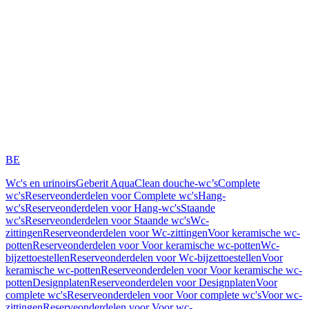
BE
Wc's en urinoirs
Geberit AquaClean douche-wc’s
Complete
wc's
Reserveonderdelen voor Complete wc's
Hang-
wc's
Reserveonderdelen voor Hang-wc's
Staande
wc's
Reserveonderdelen voor Staande wc's
Wc-
zittingen
Reserveonderdelen voor Wc-zittingen
Voor keramische wc-
potten
Reserveonderdelen voor Voor keramische wc-potten
Wc-
bijzettoestellen
Reserveonderdelen voor Wc-bijzettoestellen
Voor
keramische wc-potten
Reserveonderdelen voor Voor keramische wc-
potten
Designplaten
Reserveonderdelen voor Designplaten
Voor
complete wc's
Reserveonderdelen voor Voor complete wc's
Voor wc-
zittingen
Reserveonderdelen voor Voor wc-