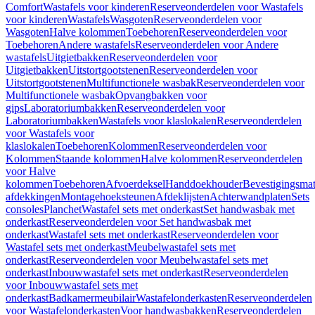
Comfort
Wastafels voor kinderen
Reserveonderdelen voor Wastafels
voor kinderen
Wastafels
Wasgoten
Reserveonderdelen voor
Wasgoten
Halve kolommen
Toebehoren
Reserveonderdelen voor
Toebehoren
Andere wastafels
Reserveonderdelen voor Andere
wastafels
Uitgietbakken
Reserveonderdelen voor
Uitgietbakken
Uitstortgootstenen
Reserveonderdelen voor
Uitstortgootstenen
Multifunctionele wasbak
Reserveonderdelen voor
Multifunctionele wasbak
Opvangbakken voor
gips
Laboratoriumbakken
Reserveonderdelen voor
Laboratoriumbakken
Wastafels voor klaslokalen
Reserveonderdelen
voor Wastafels voor
klaslokalen
Toebehoren
Kolommen
Reserveonderdelen voor
Kolommen
Staande kolommen
Halve kolommen
Reserveonderdelen
voor Halve
kolommen
Toebehoren
Afvoerdeksel
Handdoekhouder
Bevestigingsmat
afdekkingen
Montagehoeksteunen
Afdeklijsten
Achterwandplaten
Sets
consoles
Planchet
Wastafel sets met onderkast
Set handwasbak met
onderkast
Reserveonderdelen voor Set handwasbak met
onderkast
Wastafel sets met onderkast
Reserveonderdelen voor
Wastafel sets met onderkast
Meubelwastafel sets met
onderkast
Reserveonderdelen voor Meubelwastafel sets met
onderkast
Inbouwwastafel sets met onderkast
Reserveonderdelen
voor Inbouwwastafel sets met
onderkast
Badkamermeubilair
Wastafelonderkasten
Reserveonderdelen
voor Wastafelonderkasten
Voor handwasbakken
Reserveonderdelen