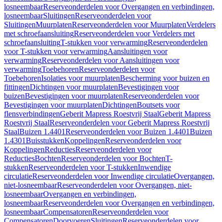
losneembaar
Reserveonderdelen voor Overgangen en verbindingen,
losneembaar
Sluitingen
Reserveonderdelen voor
Sluitingen
Muurplaten
Reserveonderdelen voor Muurplaten
Verdelers
met schroefaansluiting
Reserveonderdelen voor Verdelers met
schroefaansluiting
T-stukken voor verwarming
Reserveonderdelen
voor T-stukken voor verwarming
Aansluitingen voor
verwarming
Reserveonderdelen voor Aansluitingen voor
verwarming
Toebehoren
Reserveonderdelen voor
Toebehoren
Isolaties voor muurplaten
Bescherming voor buizen en
fittingen
Dichtingen voor muurplaten
Bevestigingen voor
buizen
Bevestigingen voor muurplaten
Reserveonderdelen voor
Bevestigingen voor muurplaten
Dichtingen
Boutsets voor
flensverbindingen
Geberit Mapress Roestvrij Staal
Geberit Mapress
Roestvrij Staal
Reserveonderdelen voor Geberit Mapress Roestvrij
Staal
Buizen 1.4401
Reserveonderdelen voor Buizen 1.4401
Buizen
1.4301
Buisstukken
Koppelingen
Reserveonderdelen voor
Koppelingen
Reducties
Reserveonderdelen voor
Reducties
Bochten
Reserveonderdelen voor Bochten
T-
stukken
Reserveonderdelen voor T-stukken
Inwendige
circulatie
Reserveonderdelen voor Inwendige circulatie
Overgangen,
niet-losneembaar
Reserveonderdelen voor Overgangen, niet-
losneembaar
Overgangen en verbindingen,
losneembaar
Reserveonderdelen voor Overgangen en verbindingen,
losneembaar
Compensatoren
Reserveonderdelen voor
Compensatoren
Doorvoeren
Sluitingen
Reserveonderdelen voor