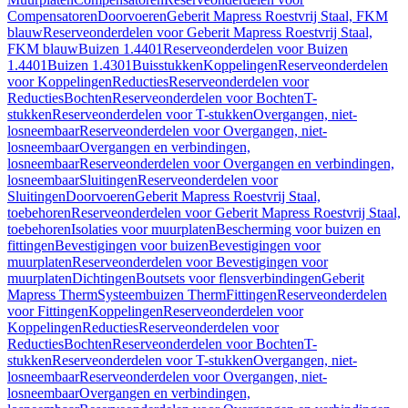
Compensatoren
Doorvoeren
Geberit Mapress Roestvrij Staal, FKM
blauw
Reserveonderdelen voor Geberit Mapress Roestvrij Staal,
FKM blauw
Buizen 1.4401
Reserveonderdelen voor Buizen
1.4401
Buizen 1.4301
Buisstukken
Koppelingen
Reserveonderdelen
voor Koppelingen
Reducties
Reserveonderdelen voor
Reducties
Bochten
Reserveonderdelen voor Bochten
T-
stukken
Reserveonderdelen voor T-stukken
Overgangen, niet-
losneembaar
Reserveonderdelen voor Overgangen, niet-
losneembaar
Overgangen en verbindingen,
losneembaar
Reserveonderdelen voor Overgangen en verbindingen,
losneembaar
Sluitingen
Reserveonderdelen voor
Sluitingen
Doorvoeren
Geberit Mapress Roestvrij Staal,
toebehoren
Reserveonderdelen voor Geberit Mapress Roestvrij Staal,
toebehoren
Isolaties voor muurplaten
Bescherming voor buizen en
fittingen
Bevestigingen voor buizen
Bevestigingen voor
muurplaten
Reserveonderdelen voor Bevestigingen voor
muurplaten
Dichtingen
Boutsets voor flensverbindingen
Geberit
Mapress Therm
Systeembuizen Therm
Fittingen
Reserveonderdelen
voor Fittingen
Koppelingen
Reserveonderdelen voor
Koppelingen
Reducties
Reserveonderdelen voor
Reducties
Bochten
Reserveonderdelen voor Bochten
T-
stukken
Reserveonderdelen voor T-stukken
Overgangen, niet-
losneembaar
Reserveonderdelen voor Overgangen, niet-
losneembaar
Overgangen en verbindingen,