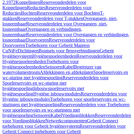
2.1972
Koppelingen
Reserveonderdelen voor
Koppelingen
Reducties
Reserveonderdelen voor
Reducties
Bochten
Reserveonderdelen voor Bochten
T-
stukken
Reserveonderdelen voor T-stukken
Overgangen, niet-
losneembaar
Reserveonderdelen voor Overgangen, niet-
losneembaar
Overgangen en verbindingen,
losneembaar
Reserveonderdelen voor Overgangen en verbindingen,
losneembaar
Doorvoeren
Reserveonderdelen voor
Doorvoeren
Toebehoren voor Geberit Mapress
CuNiFe
Dichtingen
Boutsets voor flensverbindingen
Geberit
hygiënesysteem
Hygiënespoeleenheden
Reserveonderdelen voor
Hygiënespoeleenheden
Toebehoren voor
hygiënespoeleenheden
Sensoren
Kabel
Begrenzer van
watervolumestroom
Afdekkingen en afdekplaten
Spoelreservoirs en
wc-sturing met hygiënespoeling
Reserveonderdelen voor
Spoelreservoirs en wc-sturing met
hygiënespoeling
Inbouwspoelreservoirs met
hygiënespoeling
Hygiëne inbouwmodules
Reserveonderdelen voor
Hygiëne inbouwmodules
Toebehoren voor spoelreservoirs en wc-
sturingen met hygiënespoeling
Reserveonderdelen voor Toebehoren
voor spoelreservoirs en wc-sturingen met
hygiënespoeling
Sensoren
Kabel
Voedingsblokken
Reserveonderdelen
voor Voedingsblokken
Netwerkcomponenten
Geberit Connect
toebehoren voor Geberit hygiënesysteem
Reserveonderdelen voor
Geberit Connect toebehoren voor Geberit