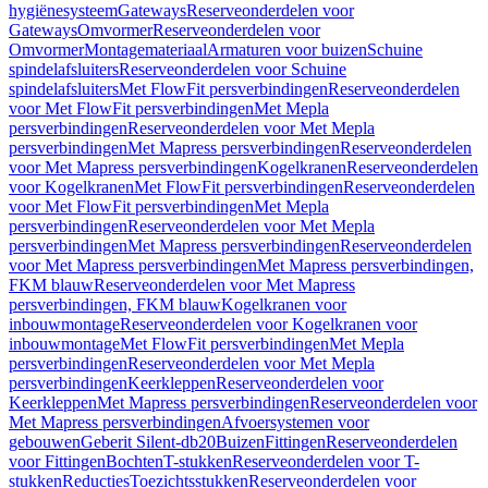
hygiënesysteem
Gateways
Reserveonderdelen voor
Gateways
Omvormer
Reserveonderdelen voor
Omvormer
Montagemateriaal
Armaturen voor buizen
Schuine
spindelafsluiters
Reserveonderdelen voor Schuine
spindelafsluiters
Met FlowFit persverbindingen
Reserveonderdelen
voor Met FlowFit persverbindingen
Met Mepla
persverbindingen
Reserveonderdelen voor Met Mepla
persverbindingen
Met Mapress persverbindingen
Reserveonderdelen
voor Met Mapress persverbindingen
Kogelkranen
Reserveonderdelen
voor Kogelkranen
Met FlowFit persverbindingen
Reserveonderdelen
voor Met FlowFit persverbindingen
Met Mepla
persverbindingen
Reserveonderdelen voor Met Mepla
persverbindingen
Met Mapress persverbindingen
Reserveonderdelen
voor Met Mapress persverbindingen
Met Mapress persverbindingen,
FKM blauw
Reserveonderdelen voor Met Mapress
persverbindingen, FKM blauw
Kogelkranen voor
inbouwmontage
Reserveonderdelen voor Kogelkranen voor
inbouwmontage
Met FlowFit persverbindingen
Met Mepla
persverbindingen
Reserveonderdelen voor Met Mepla
persverbindingen
Keerkleppen
Reserveonderdelen voor
Keerkleppen
Met Mapress persverbindingen
Reserveonderdelen voor
Met Mapress persverbindingen
Afvoersystemen voor
gebouwen
Geberit Silent-db20
Buizen
Fittingen
Reserveonderdelen
voor Fittingen
Bochten
T-stukken
Reserveonderdelen voor T-
stukken
Reducties
Toezichtsstukken
Reserveonderdelen voor