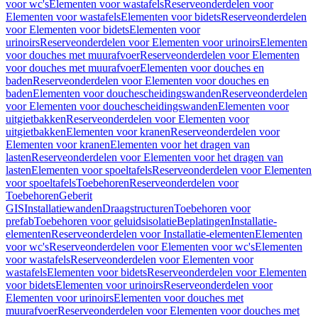
voor wc's
Elementen voor wastafels
Reserveonderdelen voor
Elementen voor wastafels
Elementen voor bidets
Reserveonderdelen
voor Elementen voor bidets
Elementen voor
urinoirs
Reserveonderdelen voor Elementen voor urinoirs
Elementen
voor douches met muurafvoer
Reserveonderdelen voor Elementen
voor douches met muurafvoer
Elementen voor douches en
baden
Reserveonderdelen voor Elementen voor douches en
baden
Elementen voor douchescheidingswanden
Reserveonderdelen
voor Elementen voor douchescheidingswanden
Elementen voor
uitgietbakken
Reserveonderdelen voor Elementen voor
uitgietbakken
Elementen voor kranen
Reserveonderdelen voor
Elementen voor kranen
Elementen voor het dragen van
lasten
Reserveonderdelen voor Elementen voor het dragen van
lasten
Elementen voor spoeltafels
Reserveonderdelen voor Elementen
voor spoeltafels
Toebehoren
Reserveonderdelen voor
Toebehoren
Geberit
GIS
Installatiewanden
Draagstructuren
Toebehoren voor
prefab
Toebehoren voor geluidsisolatie
Beplatingen
Installatie-
elementen
Reserveonderdelen voor Installatie-elementen
Elementen
voor wc's
Reserveonderdelen voor Elementen voor wc's
Elementen
voor wastafels
Reserveonderdelen voor Elementen voor
wastafels
Elementen voor bidets
Reserveonderdelen voor Elementen
voor bidets
Elementen voor urinoirs
Reserveonderdelen voor
Elementen voor urinoirs
Elementen voor douches met
muurafvoer
Reserveonderdelen voor Elementen voor douches met