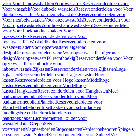
voor Voor handwasbakken
Voor wastafels
Reserveonderdelen voor
Voor wastafels
Voor dubbele wastafels
Reserveonderdelen voor Voor
dubbele wastafels
Voor meubelwastafels
Reserveonderdelen voor
Voor meubelwastafels
Voor opzetwastafels
Reserveonderdelen voor
Voor opzetwastafels
Voor hoekhandwasbakken
Reserveonderdelen
voor Voor hoekhandwasbakken
Voor
hoekwastafels
Reserveonderdelen voor Voor
hoekwastafels
Wastafelbladen
Reserveonderdelen voor
Wastafelbladen
Voor opzetwastafel afgerond
design
Reserveonderdelen voor Voor opzetwastafel afgerond
design
Voor opzetwastafel rechthoekig
Reserveonderdelen voor Voor
opzetwastafel rechthoekig
Voor
inbouwwastafel
Zijkasten
Reserveonderdelen voor Zijkasten
Lage
zijkasten
Reserveonderdelen voor Lage zijkasten
Hoge
kasten
Reserveonderdelen voor Hoge kasten
Middelhoge
kasten
Reserveonderdelen voor Middelhoge
kasten
Hangkasten
Reserveonderdelen voor Hangkasten
Meer
badkamermeubilair
Reserveonderdelen voor Meer
badkamermeubilair
Planchet
Reserveonderdelen voor
Planchet
Toebehoren
Inzetbakken voor schuiflade en
indelingsboxen
Handdoekhouders en
handdoekhaken
Lichtelementen
Houder voor
wastafelplaten
Grepen
Sets
voetsteunen
Magneetborden
Stopcontacten
Verder toebehoren
Spiegels
en spiegelkasten
Spiegel
Reserveonderdelen voor Spiegel
Met