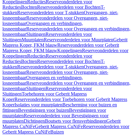
Koppelingen
Reducties
Reserveonderdelen voor
Reducties
Bochten
Reserveonderdelen voor Bochten
T-
stukken
Reserveonderdelen voor T-stukken
Overgangen, niet-
losneembaar
Reserveonderdelen voor Overgangen, niet-
losneembaar
Overgangen en verbindingen,
losneembaar
Reserveonderdelen voor Overgangen en verbindingen,
losneembaar
Sluitingen
Reserveonderdelen voor
Sluitingen
Muurplaten
Reserveonderdelen voor Muurplaten
Geberit
Mapress Koper, FKM blauw
Reserveonderdelen voor Geberit
Mapress Koper, FKM blauw
Koppelingen
Reserveonderdelen voor
Koppelingen
Reducties
Reserveonderdelen voor
Reducties
Bochten
Reserveonderdelen voor Bochten
T-
stukken
Reserveonderdelen voor T-stukken
Overgangen, niet-
losneembaar
Reserveonderdelen voor Overgangen, niet-
losneembaar
Overgangen en verbindingen,
losneembaar
Reserveonderdelen voor Overgangen en verbindingen,
losneembaar
Sluitingen
Reserveonderdelen voor
Sluitingen
Toebehoren voor Geberit Mapress
Koper
Reserveonderdelen voor Toebehoren voor Geberit Mapress
Koper
Isolaties voor muurplaten
Bescherming voor buizen en
fittingen
Bevestigingen voor buizen
Bevestigingen voor
muurplaten
Reserveonderdelen voor Bevestigingen voor
muurplaten
Dichtingen
Boutsets voor flensverbindingen
Geberit
Mapress CuNiFe
Geberit Mapress CuNiFe
Reserveonderdelen voor
Geberit Mapress CuNiFe
Buizen