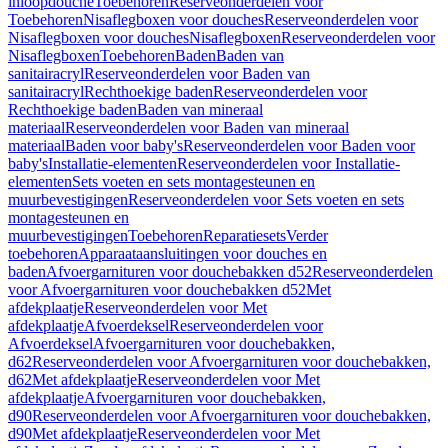
inloopdouche
Toebehoren
Reserveonderdelen voor
Toebehoren
Nisaflegboxen voor douches
Reserveonderdelen voor
Nisaflegboxen voor douches
Nisaflegboxen
Reserveonderdelen voor
Nisaflegboxen
Toebehoren
Baden
Baden van
sanitairacryl
Reserveonderdelen voor Baden van
sanitairacryl
Rechthoekige baden
Reserveonderdelen voor
Rechthoekige baden
Baden van mineraal
materiaal
Reserveonderdelen voor Baden van mineraal
materiaal
Baden voor baby's
Reserveonderdelen voor Baden voor
baby's
Installatie-elementen
Reserveonderdelen voor Installatie-
elementen
Sets voeten en sets montagesteunen en
muurbevestigingen
Reserveonderdelen voor Sets voeten en sets
montagesteunen en
muurbevestigingen
Toebehoren
Reparatiesets
Verder
toebehoren
Apparaataansluitingen voor douches en
baden
Afvoergarnituren voor douchebakken d52
Reserveonderdelen
voor Afvoergarnituren voor douchebakken d52
Met
afdekplaatje
Reserveonderdelen voor Met
afdekplaatje
Afvoerdeksel
Reserveonderdelen voor
Afvoerdeksel
Afvoergarnituren voor douchebakken,
d62
Reserveonderdelen voor Afvoergarnituren voor douchebakken,
d62
Met afdekplaatje
Reserveonderdelen voor Met
afdekplaatje
Afvoergarnituren voor douchebakken,
d90
Reserveonderdelen voor Afvoergarnituren voor douchebakken,
d90
Met afdekplaatje
Reserveonderdelen voor Met