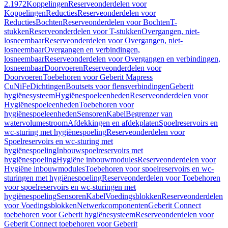
2.1972
Koppelingen
Reserveonderdelen voor
Koppelingen
Reducties
Reserveonderdelen voor
Reducties
Bochten
Reserveonderdelen voor Bochten
T-
stukken
Reserveonderdelen voor T-stukken
Overgangen, niet-
losneembaar
Reserveonderdelen voor Overgangen, niet-
losneembaar
Overgangen en verbindingen,
losneembaar
Reserveonderdelen voor Overgangen en verbindingen,
losneembaar
Doorvoeren
Reserveonderdelen voor
Doorvoeren
Toebehoren voor Geberit Mapress
CuNiFe
Dichtingen
Boutsets voor flensverbindingen
Geberit
hygiënesysteem
Hygiënespoeleenheden
Reserveonderdelen voor
Hygiënespoeleenheden
Toebehoren voor
hygiënespoeleenheden
Sensoren
Kabel
Begrenzer van
watervolumestroom
Afdekkingen en afdekplaten
Spoelreservoirs en
wc-sturing met hygiënespoeling
Reserveonderdelen voor
Spoelreservoirs en wc-sturing met
hygiënespoeling
Inbouwspoelreservoirs met
hygiënespoeling
Hygiëne inbouwmodules
Reserveonderdelen voor
Hygiëne inbouwmodules
Toebehoren voor spoelreservoirs en wc-
sturingen met hygiënespoeling
Reserveonderdelen voor Toebehoren
voor spoelreservoirs en wc-sturingen met
hygiënespoeling
Sensoren
Kabel
Voedingsblokken
Reserveonderdelen
voor Voedingsblokken
Netwerkcomponenten
Geberit Connect
toebehoren voor Geberit hygiënesysteem
Reserveonderdelen voor
Geberit Connect toebehoren voor Geberit