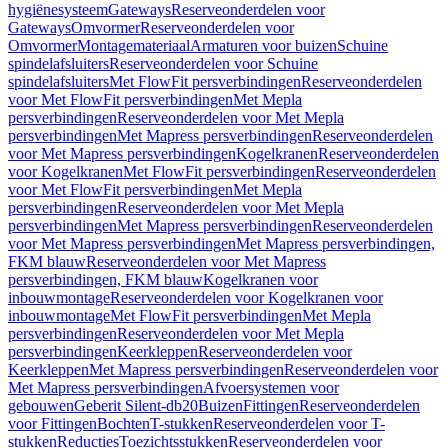
hygiënesysteem
Gateways
Reserveonderdelen voor
Gateways
Omvormer
Reserveonderdelen voor
Omvormer
Montagemateriaal
Armaturen voor buizen
Schuine
spindelafsluiters
Reserveonderdelen voor Schuine
spindelafsluiters
Met FlowFit persverbindingen
Reserveonderdelen
voor Met FlowFit persverbindingen
Met Mepla
persverbindingen
Reserveonderdelen voor Met Mepla
persverbindingen
Met Mapress persverbindingen
Reserveonderdelen
voor Met Mapress persverbindingen
Kogelkranen
Reserveonderdelen
voor Kogelkranen
Met FlowFit persverbindingen
Reserveonderdelen
voor Met FlowFit persverbindingen
Met Mepla
persverbindingen
Reserveonderdelen voor Met Mepla
persverbindingen
Met Mapress persverbindingen
Reserveonderdelen
voor Met Mapress persverbindingen
Met Mapress persverbindingen,
FKM blauw
Reserveonderdelen voor Met Mapress
persverbindingen, FKM blauw
Kogelkranen voor
inbouwmontage
Reserveonderdelen voor Kogelkranen voor
inbouwmontage
Met FlowFit persverbindingen
Met Mepla
persverbindingen
Reserveonderdelen voor Met Mepla
persverbindingen
Keerkleppen
Reserveonderdelen voor
Keerkleppen
Met Mapress persverbindingen
Reserveonderdelen voor
Met Mapress persverbindingen
Afvoersystemen voor
gebouwen
Geberit Silent-db20
Buizen
Fittingen
Reserveonderdelen
voor Fittingen
Bochten
T-stukken
Reserveonderdelen voor T-
stukken
Reducties
Toezichtsstukken
Reserveonderdelen voor