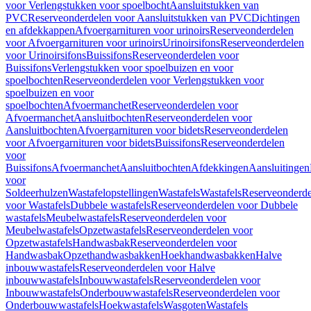
voor Verlengstukken voor spoelbocht
Aansluitstukken van
PVC
Reserveonderdelen voor Aansluitstukken van PVC
Dichtingen
en afdekkappen
Afvoergarnituren voor urinoirs
Reserveonderdelen
voor Afvoergarnituren voor urinoirs
Urinoirsifons
Reserveonderdelen
voor Urinoirsifons
Buissifons
Reserveonderdelen voor
Buissifons
Verlengstukken voor spoelbuizen en voor
spoelbochten
Reserveonderdelen voor Verlengstukken voor
spoelbuizen en voor
spoelbochten
Afvoermanchet
Reserveonderdelen voor
Afvoermanchet
Aansluitbochten
Reserveonderdelen voor
Aansluitbochten
Afvoergarnituren voor bidets
Reserveonderdelen
voor Afvoergarnituren voor bidets
Buissifons
Reserveonderdelen
voor
Buissifons
Afvoermanchet
Aansluitbochten
Afdekkingen
Aansluitingen
voor
Soldeerhulzen
Wastafelopstellingen
Wastafels
Wastafels
Reserveonderde
voor Wastafels
Dubbele wastafels
Reserveonderdelen voor Dubbele
wastafels
Meubelwastafels
Reserveonderdelen voor
Meubelwastafels
Opzetwastafels
Reserveonderdelen voor
Opzetwastafels
Handwasbak
Reserveonderdelen voor
Handwasbak
Opzethandwasbakken
Hoekhandwasbakken
Halve
inbouwwastafels
Reserveonderdelen voor Halve
inbouwwastafels
Inbouwwastafels
Reserveonderdelen voor
Inbouwwastafels
Onderbouwwastafels
Reserveonderdelen voor
Onderbouwwastafels
Hoekwastafels
Wasgoten
Wastafels