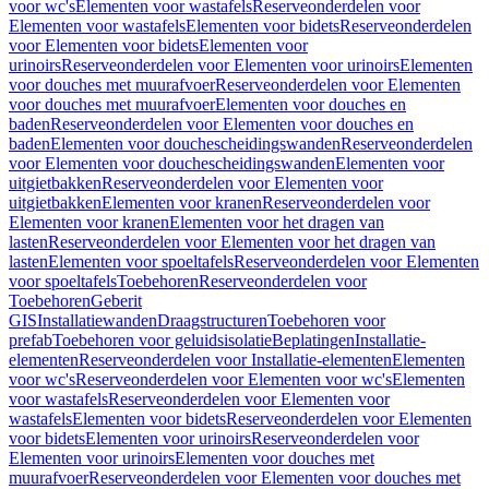
voor wc's
Elementen voor wastafels
Reserveonderdelen voor
Elementen voor wastafels
Elementen voor bidets
Reserveonderdelen
voor Elementen voor bidets
Elementen voor
urinoirs
Reserveonderdelen voor Elementen voor urinoirs
Elementen
voor douches met muurafvoer
Reserveonderdelen voor Elementen
voor douches met muurafvoer
Elementen voor douches en
baden
Reserveonderdelen voor Elementen voor douches en
baden
Elementen voor douchescheidingswanden
Reserveonderdelen
voor Elementen voor douchescheidingswanden
Elementen voor
uitgietbakken
Reserveonderdelen voor Elementen voor
uitgietbakken
Elementen voor kranen
Reserveonderdelen voor
Elementen voor kranen
Elementen voor het dragen van
lasten
Reserveonderdelen voor Elementen voor het dragen van
lasten
Elementen voor spoeltafels
Reserveonderdelen voor Elementen
voor spoeltafels
Toebehoren
Reserveonderdelen voor
Toebehoren
Geberit
GIS
Installatiewanden
Draagstructuren
Toebehoren voor
prefab
Toebehoren voor geluidsisolatie
Beplatingen
Installatie-
elementen
Reserveonderdelen voor Installatie-elementen
Elementen
voor wc's
Reserveonderdelen voor Elementen voor wc's
Elementen
voor wastafels
Reserveonderdelen voor Elementen voor
wastafels
Elementen voor bidets
Reserveonderdelen voor Elementen
voor bidets
Elementen voor urinoirs
Reserveonderdelen voor
Elementen voor urinoirs
Elementen voor douches met
muurafvoer
Reserveonderdelen voor Elementen voor douches met