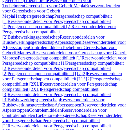
gereedschap
Toebehoren
Reserveonderdelen voor
Toebehoren
Gereedschap voor Geberit Mepla
Reserveonderdelen
voor Gereedschap voor Geberit
Mepla
Handpersgereedschap
Persgereedschap compatibiliteit
[1]
Reserveonderdelen voor Persgereedschap compatibiliteit
[1]
Persgereedschap compatibiliteit [2]
Reserveonderdelen voor
Persgereedschap compatibiliteit
[2]
Buisbewerkingsgereedschap
Reserveonderdelen voor
Buisbewerkingsgereedschap
Afpersstoppen
Reserveonderdelen voor
Afpersstoppen
Controlemiddelen
Toebehoren
Gereedschap voor
Geberit Mapress
Reserveonderdelen voor Gereedschap voor Geberit
Mapress
Persgereedschap compatibiliteit [1]
Reserveonderdelen voor
Persgereedschap compatibiliteit [1]
Persgereedschap compatibiliteit
[2]
Reserveonderdelen voor Persgereedschap compatibiliteit
[2]
Persgereedschappen compatibiliteit [1] / [2]
Reserveonderdelen
voor Persgereedschappen compatibiliteit [1] / [2]
Persgereedschap
compatibiliteit [2XL]
Reserveonderdelen voor Persgereedschap
compatibiliteit [2XL]
Persgereedschap compatibiliteit
[3]
Reserveonderdelen voor Persgereedschap compatibiliteit
[3]
Buisbewerkingsgereedschap
Reserveonderdelen voor
Buisbewerkingsgereedschap
Afpersstoppen
Reserveonderdelen voor
Afpersstoppen
Controlemiddelen
Reserveonderdelen voor
Controlemiddelen
Toebehoren
Persgereedschap
Reserveonderdelen
voor Persgereedschap
Persgereedschap compatibiliteit
[1]
Reserveonderdelen voor Persgereedschap compatibiliteit