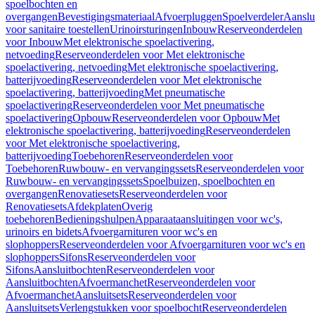
spoelbochten en
overgangen
Bevestigingsmateriaal
Afvoerpluggen
Spoelverdeler
Aanslu
voor sanitaire toestellen
Urinoirsturingen
Inbouw
Reserveonderdelen
voor Inbouw
Met elektronische spoelactivering,
netvoeding
Reserveonderdelen voor Met elektronische
spoelactivering, netvoeding
Met elektronische spoelactivering,
batterijvoeding
Reserveonderdelen voor Met elektronische
spoelactivering, batterijvoeding
Met pneumatische
spoelactivering
Reserveonderdelen voor Met pneumatische
spoelactivering
Opbouw
Reserveonderdelen voor Opbouw
Met
elektronische spoelactivering, batterijvoeding
Reserveonderdelen
voor Met elektronische spoelactivering,
batterijvoeding
Toebehoren
Reserveonderdelen voor
Toebehoren
Ruwbouw- en vervangingssets
Reserveonderdelen voor
Ruwbouw- en vervangingssets
Spoelbuizen, spoelbochten en
overgangen
Renovatiesets
Reserveonderdelen voor
Renovatiesets
Afdekplaten
Overig
toebehoren
Bedieningshulpen
Apparaataansluitingen voor wc's,
urinoirs en bidets
Afvoergarnituren voor wc's en
slophoppers
Reserveonderdelen voor Afvoergarnituren voor wc's en
slophoppers
Sifons
Reserveonderdelen voor
Sifons
Aansluitbochten
Reserveonderdelen voor
Aansluitbochten
Afvoermanchet
Reserveonderdelen voor
Afvoermanchet
Aansluitsets
Reserveonderdelen voor
Aansluitsets
Verlengstukken voor spoelbocht
Reserveonderdelen