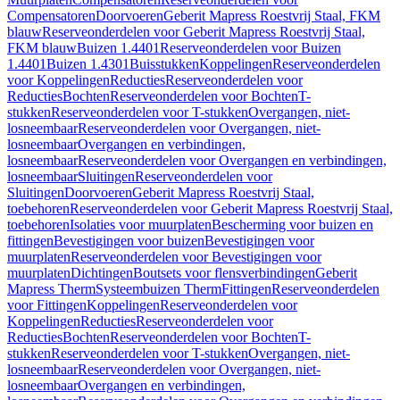
Compensatoren
Doorvoeren
Geberit Mapress Roestvrij Staal, FKM
blauw
Reserveonderdelen voor Geberit Mapress Roestvrij Staal,
FKM blauw
Buizen 1.4401
Reserveonderdelen voor Buizen
1.4401
Buizen 1.4301
Buisstukken
Koppelingen
Reserveonderdelen
voor Koppelingen
Reducties
Reserveonderdelen voor
Reducties
Bochten
Reserveonderdelen voor Bochten
T-
stukken
Reserveonderdelen voor T-stukken
Overgangen, niet-
losneembaar
Reserveonderdelen voor Overgangen, niet-
losneembaar
Overgangen en verbindingen,
losneembaar
Reserveonderdelen voor Overgangen en verbindingen,
losneembaar
Sluitingen
Reserveonderdelen voor
Sluitingen
Doorvoeren
Geberit Mapress Roestvrij Staal,
toebehoren
Reserveonderdelen voor Geberit Mapress Roestvrij Staal,
toebehoren
Isolaties voor muurplaten
Bescherming voor buizen en
fittingen
Bevestigingen voor buizen
Bevestigingen voor
muurplaten
Reserveonderdelen voor Bevestigingen voor
muurplaten
Dichtingen
Boutsets voor flensverbindingen
Geberit
Mapress Therm
Systeembuizen Therm
Fittingen
Reserveonderdelen
voor Fittingen
Koppelingen
Reserveonderdelen voor
Koppelingen
Reducties
Reserveonderdelen voor
Reducties
Bochten
Reserveonderdelen voor Bochten
T-
stukken
Reserveonderdelen voor T-stukken
Overgangen, niet-
losneembaar
Reserveonderdelen voor Overgangen, niet-
losneembaar
Overgangen en verbindingen,