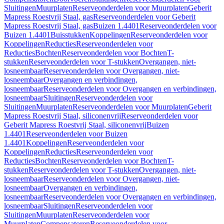
Sluitingen
Muurplaten
Reserveonderdelen voor Muurplaten
Geberit
Mapress Roestvrij Staal, gas
Reserveonderdelen voor Geberit
Mapress Roestvrij Staal, gas
Buizen 1.4401
Reserveonderdelen voor
Buizen 1.4401
Buisstukken
Koppelingen
Reserveonderdelen voor
Koppelingen
Reducties
Reserveonderdelen voor
Reducties
Bochten
Reserveonderdelen voor Bochten
T-
stukken
Reserveonderdelen voor T-stukken
Overgangen, niet-
losneembaar
Reserveonderdelen voor Overgangen, niet-
losneembaar
Overgangen en verbindingen,
losneembaar
Reserveonderdelen voor Overgangen en verbindingen,
losneembaar
Sluitingen
Reserveonderdelen voor
Sluitingen
Muurplaten
Reserveonderdelen voor Muurplaten
Geberit
Mapress Roestvrij Staal, siliconenvrij
Reserveonderdelen voor
Geberit Mapress Roestvrij Staal, siliconenvrij
Buizen
1.4401
Reserveonderdelen voor Buizen
1.4401
Koppelingen
Reserveonderdelen voor
Koppelingen
Reducties
Reserveonderdelen voor
Reducties
Bochten
Reserveonderdelen voor Bochten
T-
stukken
Reserveonderdelen voor T-stukken
Overgangen, niet-
losneembaar
Reserveonderdelen voor Overgangen, niet-
losneembaar
Overgangen en verbindingen,
losneembaar
Reserveonderdelen voor Overgangen en verbindingen,
losneembaar
Sluitingen
Reserveonderdelen voor
Sluitingen
Muurplaten
Reserveonderdelen voor
Muurplaten
Compensatoren
Reserveonderdelen voor