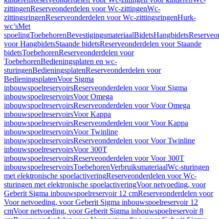
zittingen
Reserveonderdelen voor Wc-zittingen
Wc-
zittingsringen
Reserveonderdelen voor Wc-zittingsringen
Hurk-
wc’s
Met
spoeling
Toebehoren
Bevestigingsmateriaal
Bidets
Hangbidets
Reserveo
voor Hangbidets
Staande bidets
Reserveonderdelen voor Staande
bidets
Toebehoren
Reserveonderdelen voor
Toebehoren
Bedieningsplaten en wc-
sturingen
Bedieningsplaten
Reserveonderdelen voor
Bedieningsplaten
Voor Sigma
inbouwspoelreservoirs
Reserveonderdelen voor Voor Sigma
inbouwspoelreservoirs
Voor Omega
inbouwspoelreservoirs
Reserveonderdelen voor Voor Omega
inbouwspoelreservoirs
Voor Kappa
inbouwspoelreservoirs
Reserveonderdelen voor Voor Kappa
inbouwspoelreservoirs
Voor Twinline
inbouwspoelreservoirs
Reserveonderdelen voor Voor Twinline
inbouwspoelreservoirs
Voor 300T
inbouwspoelreservoirs
Reserveonderdelen voor Voor 300T
inbouwspoelreservoirs
Toebehoren
Verbruiksmateriaal
Wc-sturingen
met elektronische spoelactivering
Reserveonderdelen voor Wc-
sturingen met elektronische spoelactivering
Voor netvoeding, voor
Geberit Sigma inbouwspoelreservoir 12 cm
Reserveonderdelen voor
Voor netvoeding, voor Geberit Sigma inbouwspoelreservoir 12
cm
Voor netvoeding, voor Geberit Sigma inbouwspoelreservoir 8