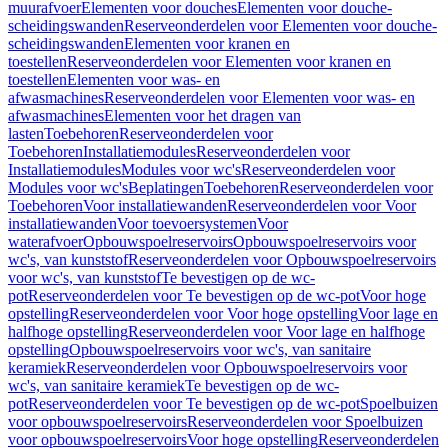
muurafvoer
Elementen voor douches
Elementen voor douche-
scheidingswanden
Reserveonderdelen voor Elementen voor douche-
scheidingswanden
Elementen voor kranen en
toestellen
Reserveonderdelen voor Elementen voor kranen en
toestellen
Elementen voor was- en
afwasmachines
Reserveonderdelen voor Elementen voor was- en
afwasmachines
Elementen voor het dragen van
lasten
Toebehoren
Reserveonderdelen voor
Toebehoren
Installatiemodules
Reserveonderdelen voor
Installatiemodules
Modules voor wc's
Reserveonderdelen voor
Modules voor wc's
Beplatingen
Toebehoren
Reserveonderdelen voor
Toebehoren
Voor installatiewanden
Reserveonderdelen voor Voor
installatiewanden
Voor toevoersystemen
Voor
waterafvoer
Opbouwspoelreservoirs
Opbouwspoelreservoirs voor
wc's, van kunststof
Reserveonderdelen voor Opbouwspoelreservoirs
voor wc's, van kunststof
Te bevestigen op de wc-
pot
Reserveonderdelen voor Te bevestigen op de wc-pot
Voor hoge
opstelling
Reserveonderdelen voor Voor hoge opstelling
Voor lage en
halfhoge opstelling
Reserveonderdelen voor Voor lage en halfhoge
opstelling
Opbouwspoelreservoirs voor wc's, van sanitaire
keramiek
Reserveonderdelen voor Opbouwspoelreservoirs voor
wc's, van sanitaire keramiek
Te bevestigen op de wc-
pot
Reserveonderdelen voor Te bevestigen op de wc-pot
Spoelbuizen
voor opbouwspoelreservoirs
Reserveonderdelen voor Spoelbuizen
voor opbouwspoelreservoirs
Voor hoge opstelling
Reserveonderdelen