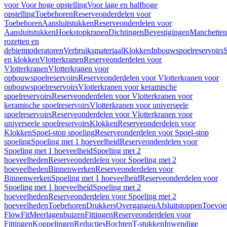
voor Voor hoge opstelling
Voor lage en halfhoge
opstelling
Toebehoren
Reserveonderdelen voor
Toebehoren
Aansluitstukken
Reserveonderdelen voor
Aansluitstukken
Hoekstopkranen
Dichtingen
Bevestigingen
Manchetten
rozetten en
debietmoderatoren
Verbruiksmateriaal
Klokken
Inbouwspoelreservoirs
en klokken
Vlotterkranen
Reserveonderdelen voor
Vlotterkranen
Vlotterkranen voor
opbouwspoelreservoirs
Reserveonderdelen voor Vlotterkranen voor
opbouwspoelreservoirs
Vlotterkranen voor keramische
spoelreservoirs
Reserveonderdelen voor Vlotterkranen voor
keramische spoelreservoirs
Vlotterkranen voor universeele
spoelreservoirs
Reserveonderdelen voor Vlotterkranen voor
universeele spoelreservoirs
Klokken
Reserveonderdelen voor
Klokken
Spoel-stop spoeling
Reserveonderdelen voor Spoel-stop
spoeling
Spoeling met 1 hoeveelheid
Reserveonderdelen voor
Spoeling met 1 hoeveelheid
Spoeling met 2
hoeveelheden
Reserveonderdelen voor Spoeling met 2
hoeveelheden
Binnenwerken
Reserveonderdelen voor
Binnenwerken
Spoeling met 1 hoeveelheid
Reserveonderdelen voor
Spoeling met 1 hoeveelheid
Spoeling met 2
hoeveelheden
Reserveonderdelen voor Spoeling met 2
hoeveelheden
Toebehoren
Drukkers
Overgangen
Afsluitstoppen
Toevoe
FlowFit
Meerlagenbuizen
Fittingen
Reserveonderdelen voor
Fittingen
Koppelingen
Reducties
Bochten
T-stukken
Inwendige