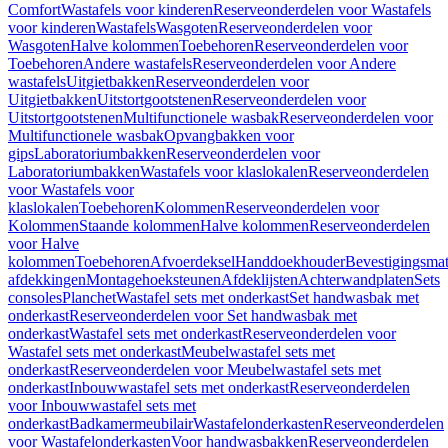
Comfort
Wastafels voor kinderen
Reserveonderdelen voor Wastafels
voor kinderen
Wastafels
Wasgoten
Reserveonderdelen voor
Wasgoten
Halve kolommen
Toebehoren
Reserveonderdelen voor
Toebehoren
Andere wastafels
Reserveonderdelen voor Andere
wastafels
Uitgietbakken
Reserveonderdelen voor
Uitgietbakken
Uitstortgootstenen
Reserveonderdelen voor
Uitstortgootstenen
Multifunctionele wasbak
Reserveonderdelen voor
Multifunctionele wasbak
Opvangbakken voor
gips
Laboratoriumbakken
Reserveonderdelen voor
Laboratoriumbakken
Wastafels voor klaslokalen
Reserveonderdelen
voor Wastafels voor
klaslokalen
Toebehoren
Kolommen
Reserveonderdelen voor
Kolommen
Staande kolommen
Halve kolommen
Reserveonderdelen
voor Halve
kolommen
Toebehoren
Afvoerdeksel
Handdoekhouder
Bevestigingsmat
afdekkingen
Montagehoeksteunen
Afdeklijsten
Achterwandplaten
Sets
consoles
Planchet
Wastafel sets met onderkast
Set handwasbak met
onderkast
Reserveonderdelen voor Set handwasbak met
onderkast
Wastafel sets met onderkast
Reserveonderdelen voor
Wastafel sets met onderkast
Meubelwastafel sets met
onderkast
Reserveonderdelen voor Meubelwastafel sets met
onderkast
Inbouwwastafel sets met onderkast
Reserveonderdelen
voor Inbouwwastafel sets met
onderkast
Badkamermeubilair
Wastafelonderkasten
Reserveonderdelen
voor Wastafelonderkasten
Voor handwasbakken
Reserveonderdelen