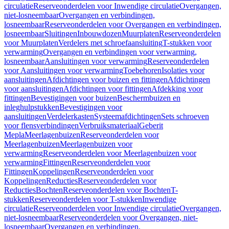
circulatie
Reserveonderdelen voor Inwendige circulatie
Overgangen,
niet-losneembaar
Overgangen en verbindingen,
losneembaar
Reserveonderdelen voor Overgangen en verbindingen,
losneembaar
Sluitingen
Inbouwdozen
Muurplaten
Reserveonderdelen
voor Muurplaten
Verdelers met schroefaansluiting
T-stukken voor
verwarming
Overgangen en verbindingen voor verwarming,
losneembaar
Aansluitingen voor verwarming
Reserveonderdelen
voor Aansluitingen voor verwarming
Toebehoren
Isolaties voor
aansluitingen
Afdichtingen voor buizen en fittingen
Afdichtingen
voor aansluitingen
Afdichtingen voor fittingen
Afdekking voor
fittingen
Bevestigingen voor buizen
Beschermbuizen en
inleghulpstukken
Bevestigingen voor
aansluitingen
Verdelerkasten
Systeemafdichtingen
Sets schroeven
voor flensverbindingen
Verbruiksmateriaal
Geberit
Mepla
Meerlagenbuizen
Reserveonderdelen voor
Meerlagenbuizen
Meerlagenbuizen voor
verwarming
Reserveonderdelen voor Meerlagenbuizen voor
verwarming
Fittingen
Reserveonderdelen voor
Fittingen
Koppelingen
Reserveonderdelen voor
Koppelingen
Reducties
Reserveonderdelen voor
Reducties
Bochten
Reserveonderdelen voor Bochten
T-
stukken
Reserveonderdelen voor T-stukken
Inwendige
circulatie
Reserveonderdelen voor Inwendige circulatie
Overgangen,
niet-losneembaar
Reserveonderdelen voor Overgangen, niet-
losneembaar
Overgangen en verbindingen,