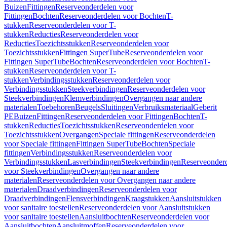
Buizen
Fittingen
Reserveonderdelen voor
Fittingen
Bochten
Reserveonderdelen voor Bochten
T-
stukken
Reserveonderdelen voor T-
stukken
Reducties
Reserveonderdelen voor
Reducties
Toezichtsstukken
Reserveonderdelen voor
Toezichtsstukken
Fittingen SuperTube
Reserveonderdelen voor
Fittingen SuperTube
Bochten
Reserveonderdelen voor Bochten
T-
stukken
Reserveonderdelen voor T-
stukken
Verbindingsstukken
Reserveonderdelen voor
Verbindingsstukken
Steekverbindingen
Reserveonderdelen voor
Steekverbindingen
Klemverbindingen
Overgangen naar andere
materialen
Toebehoren
Beugels
Sluitingen
Verbruiksmateriaal
Geberit
PE
Buizen
Fittingen
Reserveonderdelen voor Fittingen
Bochten
T-
stukken
Reducties
Toezichtsstukken
Reserveonderdelen voor
Toezichtsstukken
Overgangen
Speciale fittingen
Reserveonderdelen
voor Speciale fittingen
Fittingen SuperTube
Bochten
Speciale
fittingen
Verbindingsstukken
Reserveonderdelen voor
Verbindingsstukken
Lasverbindingen
Steekverbindingen
Reserveonder
voor Steekverbindingen
Overgangen naar andere
materialen
Reserveonderdelen voor Overgangen naar andere
materialen
Draadverbindingen
Reserveonderdelen voor
Draadverbindingen
Flensverbindingen
Kraagstukken
Aansluitstukken
voor sanitaire toestellen
Reserveonderdelen voor Aansluitstukken
voor sanitaire toestellen
Aansluitbochten
Reserveonderdelen voor
Aansluitbochten
Aansluitmoffen
Reserveonderdelen voor