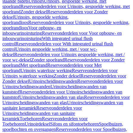
staande bidets
Urinoirs
Urinoirs, gespoelde werking, met
spoelrand
Reserveonderdelen voor Urinoirs, gespoelde werking, met
spoelrand
Zonder deksel
Reserveonderdelen voor Zonder
deksel
Urinoirs, gespoelde werking,
spoelrandloos
Reserveonderdelen voor Urinoirs, gespoelde werking,
spoelrandloos
Voor opbouw- en
inbouwurinoirsturing
Reserveonderdelen voor Voor opbouw- en
inbouwurinoirsturing
With integrated urinal flush
control
Reserveonderdelen voor With integrated urinal flush
control
Urinoirs gespoelde werking, met / voor wc-
deksel
Reserveonderdelen voor Urinoirs gespoelde werking, met /
voor wc-deksel
Zonder spoelrand
Reserveonderdelen voor Zonder
spoelrand
Met spoelrand
Reserveonderdelen voor Met
spoelrand
Urinoirs waterloze werking
Reserveonderdelen voor
Urinoirs waterloze werking
Zonder deksel
Reserveonderdelen voor
Zonder deksel
Urinoirscheidingswanden
Reserveonderdelen voor
Urinoirscheidingswanden
Urinoirscheidingswanden van
kunststof
Reserveonderdelen voor Urinoirscheidingswanden van
kunststof
Urinoirscheidingswanden van glas
Reserveonderdelen voor
Urinoirscheidingswanden van glas
Urinoirscheidingswanden van
sanitaire keramiek
Reserveonderdelen voor
Urinoirscheidingswanden van sanitaire
keramiek
Toebehoren
Reserveonderdelen voor
Toebehoren
Urinoirdeksel
Sifons en sifontoebehoren
Spoelbuizen,
spoelbochten en overgangen
Reserveonderdelen voor Spoelbuizen,