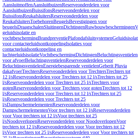
Aansluitmoffen
Aansluitbuizen
Reserveonderdelen voor
Aansluitbuizen
Buissifons
Reserveonderdelen voor
Buissifons
Reukafsluiters
Reserveonderdelen voor
Reukafsluiters
Toebehoren
Beugels
Bevestigingen voor
beugels
Draagschalen
Sluitingen
Dichtingen
Ruwbouwbeschermingen
V
geluidsisolatie en
vochtbescherming
Brandpreventie
Plafondafsluitsystemen
Geluidsisolat
voor contactgeluidsontkoppeling
Isolaties voor
contactgeluidsontkoppeling en
luchtgeluidsisolatie
Vochtbescherming
Dichtingen
Beluchtingsventielen
voor afvoer
Beluchtingsventielen
Reserveonderdelen voor
Beluchtingsventielen
Energiebesparende ventielen
Geberit Pluvia
dakafvoer
Trechters
Reserveonderdelen voor Trechters
Trechters tot
12 l/s
Reserveonderdelen voor Trechters tot 12 l/s
Trechters tot 25
l/s
Reserveonderdelen voor Trechters tot 25 l/s
Trechters voor
goten
Reserveonderdelen voor Trechters voor goten
Trechters tot 12
l/s
Reserveonderdelen voor Trechters tot 12 l/s
Trechters tot 25
l/s
Reserveonderdelen voor Trechters tot 25
l/s
Dampschermelementen
Reserveonderdelen voor
Dampschermelementen
Voor trechters tot 12 l/s
Reserveonderdelen
voor Voor trechters tot 12 l/s
Voor trechters tot 25
l/s
Noodoverlopen
Reserveonderdelen voor Noodoverlopen
Voor
trechters tot 12 l/s
Reserveonderdelen voor Voor trechters tot 12
l/s
Voor trechters tot 25 l/s
Reserveonderdelen voor Voor trechters tot
25 l/s
Bevestigingen
Bevestigingssysteem d40–