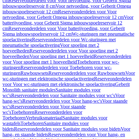
cm
Reserveonderdelen voor Voor netvoeding, voor Geberit Sigma
inbouwspoelreservoir 8 cm
Voor netvoeding, voor Geberit Omega
inbouwspoelreservoir 12 cm
Reserveonderdelen voor Voor
netvoeding, voor Geberit Omega inbouwspoelreservoir 12 cm
Voor
batterijvoeding, voor Geberit Sigma inbouwspoelreservoir 12
cm
Reserveonderdelen voor Voor batterijvoeding, voor Geberit
Sigma inbouwspoelreservoir 12 cm
Wc-sturingen met pneumatische
spoelactivering
Reserveonderdelen voor Wc-sturingen met
pneumatische spoelactivering
Voor spoeling met 2
hoeveelheden
Reserveonderdelen voor Voor spoeling met 2
hoeveelheden
Voor spoeling met 1 hoeveelheid
Reserveonderdelen
voor Voor spoeling met 1 hoeveelheid
Toebehoren voor wc-
sturingen
Reserveonderdelen voor Toebehoren voor wc-
sturingen
Ruwbouwsets
Reserveonderdelen voor Ruwbouwsets
Voor
wc-sturingen met elektronische spoelactivering
Reserveonderdelen
voor Voor wc-sturingen met elektronische spoelactivering
Geberit
Monolith sanitaire modules
Sanitaire modules voor
wc's
Reserveonderdelen voor Sanitaire modules voor wc's
Voor
hang-wc's
Reserveonderdelen voor Voor hang-wc's
Voor staande
wc's
Reserveonderdelen voor Voor staande
wc's
Toebehoren
Reserveonderdelen voor
Toebehoren
Verbruiksmateriaal
Sanitaire modules voor
wastafels
Toebehoren
Sanitaire modules voor
bidets
Reserveonderdelen voor Sanitaire modules voor bidets
Voor
hang- en staande bidets
Reserveonderdelen voor Voor hang- en