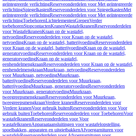
geïntegreerde verlichting
Reserveonderdelen voor Met geïntegreerde
verlichting
Spiegelkasten
Reserveonderdelen voor Spiegelkasten
Met
geïntegreerde verlichting
Reserveonderdelen voor Met geïntegreerde
verlichting
Toebehoren
Lichtelementen
Grepen
Verder
toebehoren
Stopcontacten
Kranen
Wastafelkranen
Reserveonderdelen
voor Wastafelkranen
Kraan op de wastafel,
netvoeding
Reserveonderdelen voor Kraan op de wastafel,
netvoeding
Kraan op de wastafel, batterijvoeding
Reserveonderdelen
voor Kraan op de wastafel, batterijvoeding
Kraan op de wastafel,
generatorvoeding
Reserveonderdelen voor Kraan op de wastafel,
generatorvoeding
Kraan op de wastafel,
eenhendelmengkraan
Reserveonderdelen voor Kraan op de wastafel,
eenhendelmengkraan
Muurkraan, netvoeding
Reserveonderdelen
voor Muurkraan, netvoeding
Muurkraan,
batterijvoeding
Reserveonderdelen voor Muurkraan,
batterijvoeding
Muurkraan, generatorvoeding
Reserveonderdelen
voor Muurkraan, generatorvoeding
Muurkraan,
tweegreepsmengkraan
Reserveonderdelen voor Muurkraan,
tweegreepsmengkraan
Verdere kranen
Reserveonderdelen voor
Verdere kranen
Voor gebruik buiten
Reserveonderdelen voor Voor
gebruik buiten
Toebehoren
Reserveonderdelen voor Toebehoren
Voor
wastafelkranen
Reserveonderdelen voor Voor
wastafelkranen
Apparaataansluitingen voor wastafelopstelling,
spoelbakken, apparaten en uitgietbakken
Afvoergarnituren voor
wastafels
Reserveonderdelen voor Afvoergarnituren voor