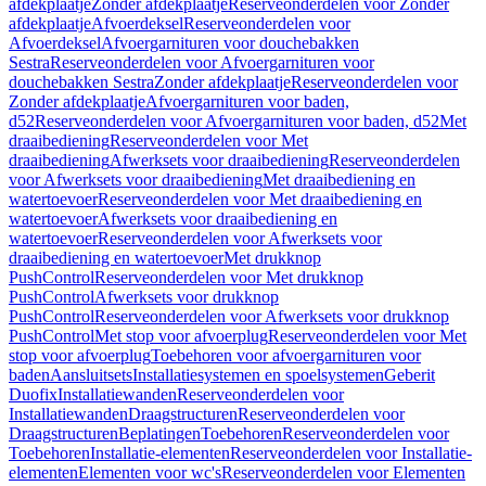
afdekplaatje
Zonder afdekplaatje
Reserveonderdelen voor Zonder
afdekplaatje
Afvoerdeksel
Reserveonderdelen voor
Afvoerdeksel
Afvoergarnituren voor douchebakken
Sestra
Reserveonderdelen voor Afvoergarnituren voor
douchebakken Sestra
Zonder afdekplaatje
Reserveonderdelen voor
Zonder afdekplaatje
Afvoergarnituren voor baden,
d52
Reserveonderdelen voor Afvoergarnituren voor baden, d52
Met
draaibediening
Reserveonderdelen voor Met
draaibediening
Afwerksets voor draaibediening
Reserveonderdelen
voor Afwerksets voor draaibediening
Met draaibediening en
watertoevoer
Reserveonderdelen voor Met draaibediening en
watertoevoer
Afwerksets voor draaibediening en
watertoevoer
Reserveonderdelen voor Afwerksets voor
draaibediening en watertoevoer
Met drukknop
PushControl
Reserveonderdelen voor Met drukknop
PushControl
Afwerksets voor drukknop
PushControl
Reserveonderdelen voor Afwerksets voor drukknop
PushControl
Met stop voor afvoerplug
Reserveonderdelen voor Met
stop voor afvoerplug
Toebehoren voor afvoergarnituren voor
baden
Aansluitsets
Installatiesystemen en spoelsystemen
Geberit
Duofix
Installatiewanden
Reserveonderdelen voor
Installatiewanden
Draagstructuren
Reserveonderdelen voor
Draagstructuren
Beplatingen
Toebehoren
Reserveonderdelen voor
Toebehoren
Installatie-elementen
Reserveonderdelen voor Installatie-
elementen
Elementen voor wc's
Reserveonderdelen voor Elementen