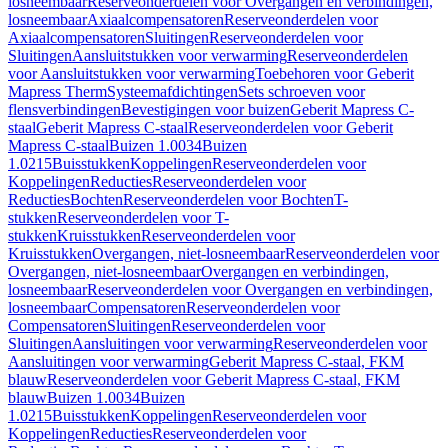
losneembaar
Reserveonderdelen voor Overgangen en verbindingen,
losneembaar
Axiaalcompensatoren
Reserveonderdelen voor
Axiaalcompensatoren
Sluitingen
Reserveonderdelen voor
Sluitingen
Aansluitstukken voor verwarming
Reserveonderdelen
voor Aansluitstukken voor verwarming
Toebehoren voor Geberit
Mapress Therm
Systeemafdichtingen
Sets schroeven voor
flensverbindingen
Bevestigingen voor buizen
Geberit Mapress C-
staal
Geberit Mapress C-staal
Reserveonderdelen voor Geberit
Mapress C-staal
Buizen 1.0034
Buizen
1.0215
Buisstukken
Koppelingen
Reserveonderdelen voor
Koppelingen
Reducties
Reserveonderdelen voor
Reducties
Bochten
Reserveonderdelen voor Bochten
T-
stukken
Reserveonderdelen voor T-
stukken
Kruisstukken
Reserveonderdelen voor
Kruisstukken
Overgangen, niet-losneembaar
Reserveonderdelen voor
Overgangen, niet-losneembaar
Overgangen en verbindingen,
losneembaar
Reserveonderdelen voor Overgangen en verbindingen,
losneembaar
Compensatoren
Reserveonderdelen voor
Compensatoren
Sluitingen
Reserveonderdelen voor
Sluitingen
Aansluitingen voor verwarming
Reserveonderdelen voor
Aansluitingen voor verwarming
Geberit Mapress C-staal, FKM
blauw
Reserveonderdelen voor Geberit Mapress C-staal, FKM
blauw
Buizen 1.0034
Buizen
1.0215
Buisstukken
Koppelingen
Reserveonderdelen voor
Koppelingen
Reducties
Reserveonderdelen voor