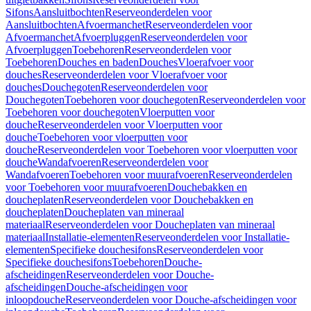
Sifons
Aansluitbochten
Reserveonderdelen voor
Aansluitbochten
Afvoermanchet
Reserveonderdelen voor
Afvoermanchet
Afvoerpluggen
Reserveonderdelen voor
Afvoerpluggen
Toebehoren
Reserveonderdelen voor
Toebehoren
Douches en baden
Douches
Vloerafvoer voor
douches
Reserveonderdelen voor Vloerafvoer voor
douches
Douchegoten
Reserveonderdelen voor
Douchegoten
Toebehoren voor douchegoten
Reserveonderdelen voor
Toebehoren voor douchegoten
Vloerputten voor
douche
Reserveonderdelen voor Vloerputten voor
douche
Toebehoren voor vloerputten voor
douche
Reserveonderdelen voor Toebehoren voor vloerputten voor
douche
Wandafvoeren
Reserveonderdelen voor
Wandafvoeren
Toebehoren voor muurafvoeren
Reserveonderdelen
voor Toebehoren voor muurafvoeren
Douchebakken en
doucheplaten
Reserveonderdelen voor Douchebakken en
doucheplaten
Doucheplaten van mineraal
materiaal
Reserveonderdelen voor Doucheplaten van mineraal
materiaal
Installatie-elementen
Reserveonderdelen voor Installatie-
elementen
Specifieke douchesifons
Reserveonderdelen voor
Specifieke douchesifons
Toebehoren
Douche-
afscheidingen
Reserveonderdelen voor Douche-
afscheidingen
Douche-afscheidingen voor
inloopdouche
Reserveonderdelen voor Douche-afscheidingen voor