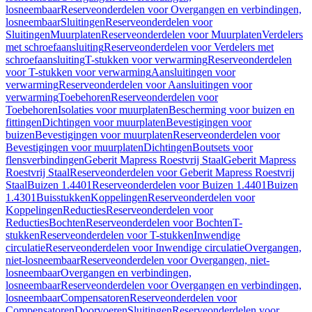
losneembaar
Reserveonderdelen voor Overgangen en verbindingen,
losneembaar
Sluitingen
Reserveonderdelen voor
Sluitingen
Muurplaten
Reserveonderdelen voor Muurplaten
Verdelers
met schroefaansluiting
Reserveonderdelen voor Verdelers met
schroefaansluiting
T-stukken voor verwarming
Reserveonderdelen
voor T-stukken voor verwarming
Aansluitingen voor
verwarming
Reserveonderdelen voor Aansluitingen voor
verwarming
Toebehoren
Reserveonderdelen voor
Toebehoren
Isolaties voor muurplaten
Bescherming voor buizen en
fittingen
Dichtingen voor muurplaten
Bevestigingen voor
buizen
Bevestigingen voor muurplaten
Reserveonderdelen voor
Bevestigingen voor muurplaten
Dichtingen
Boutsets voor
flensverbindingen
Geberit Mapress Roestvrij Staal
Geberit Mapress
Roestvrij Staal
Reserveonderdelen voor Geberit Mapress Roestvrij
Staal
Buizen 1.4401
Reserveonderdelen voor Buizen 1.4401
Buizen
1.4301
Buisstukken
Koppelingen
Reserveonderdelen voor
Koppelingen
Reducties
Reserveonderdelen voor
Reducties
Bochten
Reserveonderdelen voor Bochten
T-
stukken
Reserveonderdelen voor T-stukken
Inwendige
circulatie
Reserveonderdelen voor Inwendige circulatie
Overgangen,
niet-losneembaar
Reserveonderdelen voor Overgangen, niet-
losneembaar
Overgangen en verbindingen,
losneembaar
Reserveonderdelen voor Overgangen en verbindingen,
losneembaar
Compensatoren
Reserveonderdelen voor
Compensatoren
Doorvoeren
Sluitingen
Reserveonderdelen voor