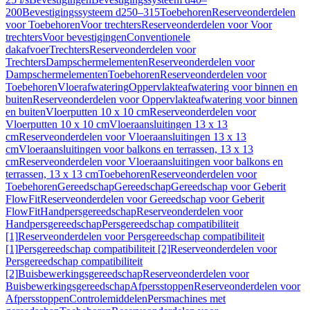
200
Bevestigingssysteem d250–315
Toebehoren
Reserveonderdelen
voor Toebehoren
Voor trechters
Reserveonderdelen voor Voor
trechters
Voor bevestigingen
Conventionele
dakafvoer
Trechters
Reserveonderdelen voor
Trechters
Dampschermelementen
Reserveonderdelen voor
Dampschermelementen
Toebehoren
Reserveonderdelen voor
Toebehoren
Vloerafwatering
Oppervlakteafwatering voor binnen en
buiten
Reserveonderdelen voor Oppervlakteafwatering voor binnen
en buiten
Vloerputten 10 x 10 cm
Reserveonderdelen voor
Vloerputten 10 x 10 cm
Vloeraansluitingen 13 x 13
cm
Reserveonderdelen voor Vloeraansluitingen 13 x 13
cm
Vloeraansluitingen voor balkons en terrassen, 13 x 13
cm
Reserveonderdelen voor Vloeraansluitingen voor balkons en
terrassen, 13 x 13 cm
Toebehoren
Reserveonderdelen voor
Toebehoren
Gereedschap
Gereedschap
Gereedschap voor Geberit
FlowFit
Reserveonderdelen voor Gereedschap voor Geberit
FlowFit
Handpersgereedschap
Reserveonderdelen voor
Handpersgereedschap
Persgereedschap compatibiliteit
[1]
Reserveonderdelen voor Persgereedschap compatibiliteit
[1]
Persgereedschap compatibiliteit [2]
Reserveonderdelen voor
Persgereedschap compatibiliteit
[2]
Buisbewerkingsgereedschap
Reserveonderdelen voor
Buisbewerkingsgereedschap
Afpersstoppen
Reserveonderdelen voor
Afpersstoppen
Controlemiddelen
Persmachines met