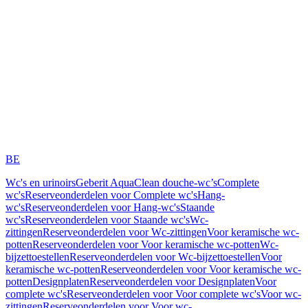
BE
Wc's en urinoirs
Geberit AquaClean douche-wc’s
Complete
wc's
Reserveonderdelen voor Complete wc's
Hang-
wc's
Reserveonderdelen voor Hang-wc's
Staande
wc's
Reserveonderdelen voor Staande wc's
Wc-
zittingen
Reserveonderdelen voor Wc-zittingen
Voor keramische wc-
potten
Reserveonderdelen voor Voor keramische wc-potten
Wc-
bijzettoestellen
Reserveonderdelen voor Wc-bijzettoestellen
Voor
keramische wc-potten
Reserveonderdelen voor Voor keramische wc-
potten
Designplaten
Reserveonderdelen voor Designplaten
Voor
complete wc's
Reserveonderdelen voor Voor complete wc's
Voor wc-
zittingen
Reserveonderdelen voor Voor wc-