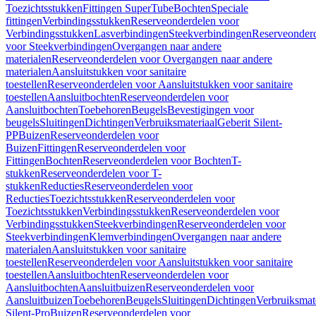
Toezichtsstukken
Fittingen SuperTube
Bochten
Speciale
fittingen
Verbindingsstukken
Reserveonderdelen voor
Verbindingsstukken
Lasverbindingen
Steekverbindingen
Reserveonder
voor Steekverbindingen
Overgangen naar andere
materialen
Reserveonderdelen voor Overgangen naar andere
materialen
Aansluitstukken voor sanitaire
toestellen
Reserveonderdelen voor Aansluitstukken voor sanitaire
toestellen
Aansluitbochten
Reserveonderdelen voor
Aansluitbochten
Toebehoren
Beugels
Bevestigingen voor
beugels
Sluitingen
Dichtingen
Verbruiksmateriaal
Geberit Silent-
PP
Buizen
Reserveonderdelen voor
Buizen
Fittingen
Reserveonderdelen voor
Fittingen
Bochten
Reserveonderdelen voor Bochten
T-
stukken
Reserveonderdelen voor T-
stukken
Reducties
Reserveonderdelen voor
Reducties
Toezichtsstukken
Reserveonderdelen voor
Toezichtsstukken
Verbindingsstukken
Reserveonderdelen voor
Verbindingsstukken
Steekverbindingen
Reserveonderdelen voor
Steekverbindingen
Klemverbindingen
Overgangen naar andere
materialen
Aansluitstukken voor sanitaire
toestellen
Reserveonderdelen voor Aansluitstukken voor sanitaire
toestellen
Aansluitbochten
Reserveonderdelen voor
Aansluitbochten
Aansluitbuizen
Reserveonderdelen voor
Aansluitbuizen
Toebehoren
Beugels
Sluitingen
Dichtingen
Verbruiksmat
Silent-Pro
Buizen
Reserveonderdelen voor