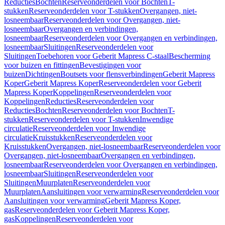
Reducties
Bochten
Reserveonderdelen voor Bochten
T-
stukken
Reserveonderdelen voor T-stukken
Overgangen, niet-
losneembaar
Reserveonderdelen voor Overgangen, niet-
losneembaar
Overgangen en verbindingen,
losneembaar
Reserveonderdelen voor Overgangen en verbindingen,
losneembaar
Sluitingen
Reserveonderdelen voor
Sluitingen
Toebehoren voor Geberit Mapress C-staal
Bescherming
voor buizen en fittingen
Bevestigingen voor
buizen
Dichtingen
Boutsets voor flensverbindingen
Geberit Mapress
Koper
Geberit Mapress Koper
Reserveonderdelen voor Geberit
Mapress Koper
Koppelingen
Reserveonderdelen voor
Koppelingen
Reducties
Reserveonderdelen voor
Reducties
Bochten
Reserveonderdelen voor Bochten
T-
stukken
Reserveonderdelen voor T-stukken
Inwendige
circulatie
Reserveonderdelen voor Inwendige
circulatie
Kruisstukken
Reserveonderdelen voor
Kruisstukken
Overgangen, niet-losneembaar
Reserveonderdelen voor
Overgangen, niet-losneembaar
Overgangen en verbindingen,
losneembaar
Reserveonderdelen voor Overgangen en verbindingen,
losneembaar
Sluitingen
Reserveonderdelen voor
Sluitingen
Muurplaten
Reserveonderdelen voor
Muurplaten
Aansluitingen voor verwarming
Reserveonderdelen voor
Aansluitingen voor verwarming
Geberit Mapress Koper,
gas
Reserveonderdelen voor Geberit Mapress Koper,
gas
Koppelingen
Reserveonderdelen voor