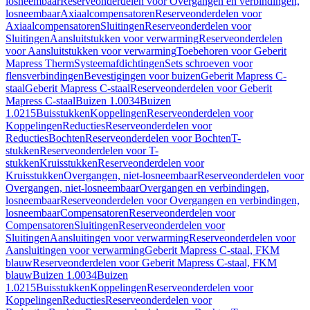
losneembaar
Reserveonderdelen voor Overgangen en verbindingen,
losneembaar
Axiaalcompensatoren
Reserveonderdelen voor
Axiaalcompensatoren
Sluitingen
Reserveonderdelen voor
Sluitingen
Aansluitstukken voor verwarming
Reserveonderdelen
voor Aansluitstukken voor verwarming
Toebehoren voor Geberit
Mapress Therm
Systeemafdichtingen
Sets schroeven voor
flensverbindingen
Bevestigingen voor buizen
Geberit Mapress C-
staal
Geberit Mapress C-staal
Reserveonderdelen voor Geberit
Mapress C-staal
Buizen 1.0034
Buizen
1.0215
Buisstukken
Koppelingen
Reserveonderdelen voor
Koppelingen
Reducties
Reserveonderdelen voor
Reducties
Bochten
Reserveonderdelen voor Bochten
T-
stukken
Reserveonderdelen voor T-
stukken
Kruisstukken
Reserveonderdelen voor
Kruisstukken
Overgangen, niet-losneembaar
Reserveonderdelen voor
Overgangen, niet-losneembaar
Overgangen en verbindingen,
losneembaar
Reserveonderdelen voor Overgangen en verbindingen,
losneembaar
Compensatoren
Reserveonderdelen voor
Compensatoren
Sluitingen
Reserveonderdelen voor
Sluitingen
Aansluitingen voor verwarming
Reserveonderdelen voor
Aansluitingen voor verwarming
Geberit Mapress C-staal, FKM
blauw
Reserveonderdelen voor Geberit Mapress C-staal, FKM
blauw
Buizen 1.0034
Buizen
1.0215
Buisstukken
Koppelingen
Reserveonderdelen voor
Koppelingen
Reducties
Reserveonderdelen voor