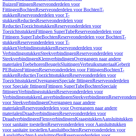
Buizen
Fittingen
Reserveonderdelen voor
Fittingen
Bochten
Reserveonderdelen voor Bochten
T-
stukken
Reserveonderdelen voor T-
stukken
Reducties
Reserveonderdelen voor
Reducties
Toezichtsstukken
Reserveonderdelen voor
Toezichtsstukken
Fittingen SuperTube
Reserveonderdelen voor
Fittingen SuperTube
Bochten
Reserveonderdelen voor Bochten
T-
stukken
Reserveonderdelen voor T-
stukken
Verbindingsstukken
Reserveonderdelen voor
Verbindingsstukken
Steekverbindingen
Reserveonderdelen voor
Steekverbindingen
Klemverbindingen
Overgangen naar andere
materialen
Toebehoren
Beugels
Sluitingen
Verbruiksmateriaal
Geberit
PE
Buizen
Fittingen
Reserveonderdelen voor Fittingen
Bochten
T-
stukken
Reducties
Toezichtsstukken
Reserveonderdelen voor
Toezichtsstukken
Overgangen
Speciale fittingen
Reserveonderdelen
voor Speciale fittingen
Fittingen SuperTube
Bochten
Speciale
fittingen
Verbindingsstukken
Reserveonderdelen voor
Verbindingsstukken
Lasverbindingen
Steekverbindingen
Reserveonder
voor Steekverbindingen
Overgangen naar andere
materialen
Reserveonderdelen voor Overgangen naar andere
materialen
Draadverbindingen
Reserveonderdelen voor
Draadverbindingen
Flensverbindingen
Kraagstukken
Aansluitstukken
voor sanitaire toestellen
Reserveonderdelen voor Aansluitstukken
voor sanitaire toestellen
Aansluitbochten
Reserveonderdelen voor
Aansluitbochten
Aansluitmoffen
Reserveonderdelen voor