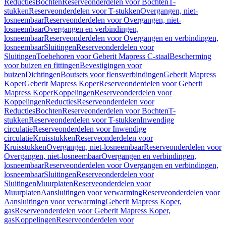
Reducties
Bochten
Reserveonderdelen voor Bochten
T-
stukken
Reserveonderdelen voor T-stukken
Overgangen, niet-
losneembaar
Reserveonderdelen voor Overgangen, niet-
losneembaar
Overgangen en verbindingen,
losneembaar
Reserveonderdelen voor Overgangen en verbindingen,
losneembaar
Sluitingen
Reserveonderdelen voor
Sluitingen
Toebehoren voor Geberit Mapress C-staal
Bescherming
voor buizen en fittingen
Bevestigingen voor
buizen
Dichtingen
Boutsets voor flensverbindingen
Geberit Mapress
Koper
Geberit Mapress Koper
Reserveonderdelen voor Geberit
Mapress Koper
Koppelingen
Reserveonderdelen voor
Koppelingen
Reducties
Reserveonderdelen voor
Reducties
Bochten
Reserveonderdelen voor Bochten
T-
stukken
Reserveonderdelen voor T-stukken
Inwendige
circulatie
Reserveonderdelen voor Inwendige
circulatie
Kruisstukken
Reserveonderdelen voor
Kruisstukken
Overgangen, niet-losneembaar
Reserveonderdelen voor
Overgangen, niet-losneembaar
Overgangen en verbindingen,
losneembaar
Reserveonderdelen voor Overgangen en verbindingen,
losneembaar
Sluitingen
Reserveonderdelen voor
Sluitingen
Muurplaten
Reserveonderdelen voor
Muurplaten
Aansluitingen voor verwarming
Reserveonderdelen voor
Aansluitingen voor verwarming
Geberit Mapress Koper,
gas
Reserveonderdelen voor Geberit Mapress Koper,
gas
Koppelingen
Reserveonderdelen voor