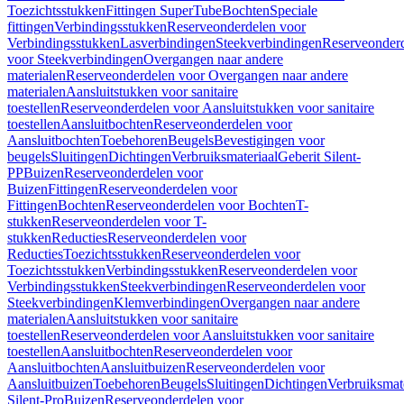
Toezichtsstukken
Fittingen SuperTube
Bochten
Speciale
fittingen
Verbindingsstukken
Reserveonderdelen voor
Verbindingsstukken
Lasverbindingen
Steekverbindingen
Reserveonder
voor Steekverbindingen
Overgangen naar andere
materialen
Reserveonderdelen voor Overgangen naar andere
materialen
Aansluitstukken voor sanitaire
toestellen
Reserveonderdelen voor Aansluitstukken voor sanitaire
toestellen
Aansluitbochten
Reserveonderdelen voor
Aansluitbochten
Toebehoren
Beugels
Bevestigingen voor
beugels
Sluitingen
Dichtingen
Verbruiksmateriaal
Geberit Silent-
PP
Buizen
Reserveonderdelen voor
Buizen
Fittingen
Reserveonderdelen voor
Fittingen
Bochten
Reserveonderdelen voor Bochten
T-
stukken
Reserveonderdelen voor T-
stukken
Reducties
Reserveonderdelen voor
Reducties
Toezichtsstukken
Reserveonderdelen voor
Toezichtsstukken
Verbindingsstukken
Reserveonderdelen voor
Verbindingsstukken
Steekverbindingen
Reserveonderdelen voor
Steekverbindingen
Klemverbindingen
Overgangen naar andere
materialen
Aansluitstukken voor sanitaire
toestellen
Reserveonderdelen voor Aansluitstukken voor sanitaire
toestellen
Aansluitbochten
Reserveonderdelen voor
Aansluitbochten
Aansluitbuizen
Reserveonderdelen voor
Aansluitbuizen
Toebehoren
Beugels
Sluitingen
Dichtingen
Verbruiksmat
Silent-Pro
Buizen
Reserveonderdelen voor