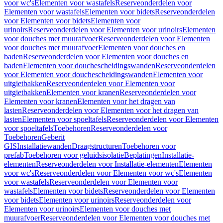
voor wc's
Elementen voor wastafels
Reserveonderdelen voor
Elementen voor wastafels
Elementen voor bidets
Reserveonderdelen
voor Elementen voor bidets
Elementen voor
urinoirs
Reserveonderdelen voor Elementen voor urinoirs
Elementen
voor douches met muurafvoer
Reserveonderdelen voor Elementen
voor douches met muurafvoer
Elementen voor douches en
baden
Reserveonderdelen voor Elementen voor douches en
baden
Elementen voor douchescheidingswanden
Reserveonderdelen
voor Elementen voor douchescheidingswanden
Elementen voor
uitgietbakken
Reserveonderdelen voor Elementen voor
uitgietbakken
Elementen voor kranen
Reserveonderdelen voor
Elementen voor kranen
Elementen voor het dragen van
lasten
Reserveonderdelen voor Elementen voor het dragen van
lasten
Elementen voor spoeltafels
Reserveonderdelen voor Elementen
voor spoeltafels
Toebehoren
Reserveonderdelen voor
Toebehoren
Geberit
GIS
Installatiewanden
Draagstructuren
Toebehoren voor
prefab
Toebehoren voor geluidsisolatie
Beplatingen
Installatie-
elementen
Reserveonderdelen voor Installatie-elementen
Elementen
voor wc's
Reserveonderdelen voor Elementen voor wc's
Elementen
voor wastafels
Reserveonderdelen voor Elementen voor
wastafels
Elementen voor bidets
Reserveonderdelen voor Elementen
voor bidets
Elementen voor urinoirs
Reserveonderdelen voor
Elementen voor urinoirs
Elementen voor douches met
muurafvoer
Reserveonderdelen voor Elementen voor douches met