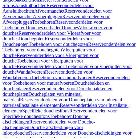
Sifons
Aansluitbochten
Reserveonderdelen voor
Aansluitbochten
Afvoermanchet
Reserveonderdelen voor
Afvoermanchet
Afvoerpluggen
Reserveonderdelen voor
Afvoerpluggen
Toebehoren
Reserveonderdelen voor
Toebehoren
Douches en baden
Douches
Vloerafvoer voor
douches
Reserveonderdelen voor Vloerafvoer voor
douches
Douchegoten
Reserveonderdelen voor
Douchegoten
Toebehoren voor douchegoten
Reserveonderdelen voor
Toebehoren voor douchegoten
Vloerputten voor
douche
Reserveonderdelen voor Vloerputten voor
douche
Toebehoren voor vloerputten voor
douche
Reserveonderdelen voor Toebehoren voor vloerputten voor
douche
Wandafvoeren
Reserveonderdelen voor
Wandafvoeren
Toebehoren voor muurafvoeren
Reserveonderdelen
voor Toebehoren voor muurafvoeren
Douchebakken en
doucheplaten
Reserveonderdelen voor Douchebakken en
doucheplaten
Doucheplaten van mineraal
materiaal
Reserveonderdelen voor Doucheplaten van mineraal
materiaal
Installatie-elementen
Reserveonderdelen voor Installatie-
elementen
Specifieke douchesifons
Reserveonderdelen voor
Specifieke douchesifons
Toebehoren
Douche-
afscheidingen
Reserveonderdelen voor Douche-
afscheidingen
Douche-afscheidingen voor
inloopdouche
Reserveonderdelen voor Douche-afscheidingen voor