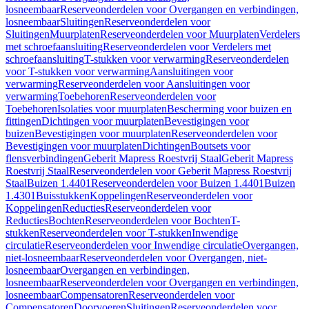
losneembaar
Reserveonderdelen voor Overgangen en verbindingen,
losneembaar
Sluitingen
Reserveonderdelen voor
Sluitingen
Muurplaten
Reserveonderdelen voor Muurplaten
Verdelers
met schroefaansluiting
Reserveonderdelen voor Verdelers met
schroefaansluiting
T-stukken voor verwarming
Reserveonderdelen
voor T-stukken voor verwarming
Aansluitingen voor
verwarming
Reserveonderdelen voor Aansluitingen voor
verwarming
Toebehoren
Reserveonderdelen voor
Toebehoren
Isolaties voor muurplaten
Bescherming voor buizen en
fittingen
Dichtingen voor muurplaten
Bevestigingen voor
buizen
Bevestigingen voor muurplaten
Reserveonderdelen voor
Bevestigingen voor muurplaten
Dichtingen
Boutsets voor
flensverbindingen
Geberit Mapress Roestvrij Staal
Geberit Mapress
Roestvrij Staal
Reserveonderdelen voor Geberit Mapress Roestvrij
Staal
Buizen 1.4401
Reserveonderdelen voor Buizen 1.4401
Buizen
1.4301
Buisstukken
Koppelingen
Reserveonderdelen voor
Koppelingen
Reducties
Reserveonderdelen voor
Reducties
Bochten
Reserveonderdelen voor Bochten
T-
stukken
Reserveonderdelen voor T-stukken
Inwendige
circulatie
Reserveonderdelen voor Inwendige circulatie
Overgangen,
niet-losneembaar
Reserveonderdelen voor Overgangen, niet-
losneembaar
Overgangen en verbindingen,
losneembaar
Reserveonderdelen voor Overgangen en verbindingen,
losneembaar
Compensatoren
Reserveonderdelen voor
Compensatoren
Doorvoeren
Sluitingen
Reserveonderdelen voor