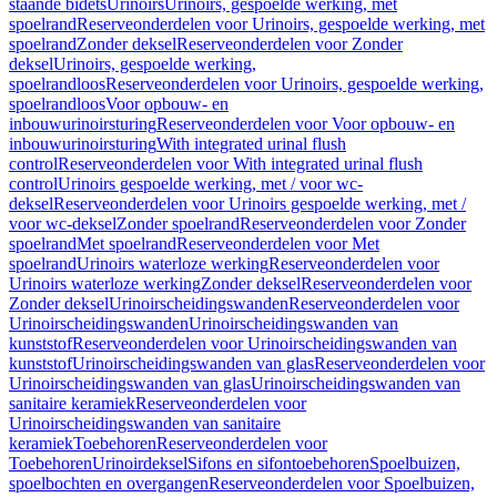
staande bidets
Urinoirs
Urinoirs, gespoelde werking, met
spoelrand
Reserveonderdelen voor Urinoirs, gespoelde werking, met
spoelrand
Zonder deksel
Reserveonderdelen voor Zonder
deksel
Urinoirs, gespoelde werking,
spoelrandloos
Reserveonderdelen voor Urinoirs, gespoelde werking,
spoelrandloos
Voor opbouw- en
inbouwurinoirsturing
Reserveonderdelen voor Voor opbouw- en
inbouwurinoirsturing
With integrated urinal flush
control
Reserveonderdelen voor With integrated urinal flush
control
Urinoirs gespoelde werking, met / voor wc-
deksel
Reserveonderdelen voor Urinoirs gespoelde werking, met /
voor wc-deksel
Zonder spoelrand
Reserveonderdelen voor Zonder
spoelrand
Met spoelrand
Reserveonderdelen voor Met
spoelrand
Urinoirs waterloze werking
Reserveonderdelen voor
Urinoirs waterloze werking
Zonder deksel
Reserveonderdelen voor
Zonder deksel
Urinoirscheidingswanden
Reserveonderdelen voor
Urinoirscheidingswanden
Urinoirscheidingswanden van
kunststof
Reserveonderdelen voor Urinoirscheidingswanden van
kunststof
Urinoirscheidingswanden van glas
Reserveonderdelen voor
Urinoirscheidingswanden van glas
Urinoirscheidingswanden van
sanitaire keramiek
Reserveonderdelen voor
Urinoirscheidingswanden van sanitaire
keramiek
Toebehoren
Reserveonderdelen voor
Toebehoren
Urinoirdeksel
Sifons en sifontoebehoren
Spoelbuizen,
spoelbochten en overgangen
Reserveonderdelen voor Spoelbuizen,