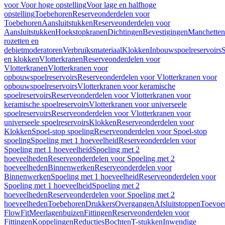
voor Voor hoge opstelling
Voor lage en halfhoge
opstelling
Toebehoren
Reserveonderdelen voor
Toebehoren
Aansluitstukken
Reserveonderdelen voor
Aansluitstukken
Hoekstopkranen
Dichtingen
Bevestigingen
Manchetten
rozetten en
debietmoderatoren
Verbruiksmateriaal
Klokken
Inbouwspoelreservoirs
en klokken
Vlotterkranen
Reserveonderdelen voor
Vlotterkranen
Vlotterkranen voor
opbouwspoelreservoirs
Reserveonderdelen voor Vlotterkranen voor
opbouwspoelreservoirs
Vlotterkranen voor keramische
spoelreservoirs
Reserveonderdelen voor Vlotterkranen voor
keramische spoelreservoirs
Vlotterkranen voor universeele
spoelreservoirs
Reserveonderdelen voor Vlotterkranen voor
universeele spoelreservoirs
Klokken
Reserveonderdelen voor
Klokken
Spoel-stop spoeling
Reserveonderdelen voor Spoel-stop
spoeling
Spoeling met 1 hoeveelheid
Reserveonderdelen voor
Spoeling met 1 hoeveelheid
Spoeling met 2
hoeveelheden
Reserveonderdelen voor Spoeling met 2
hoeveelheden
Binnenwerken
Reserveonderdelen voor
Binnenwerken
Spoeling met 1 hoeveelheid
Reserveonderdelen voor
Spoeling met 1 hoeveelheid
Spoeling met 2
hoeveelheden
Reserveonderdelen voor Spoeling met 2
hoeveelheden
Toebehoren
Drukkers
Overgangen
Afsluitstoppen
Toevoe
FlowFit
Meerlagenbuizen
Fittingen
Reserveonderdelen voor
Fittingen
Koppelingen
Reducties
Bochten
T-stukken
Inwendige