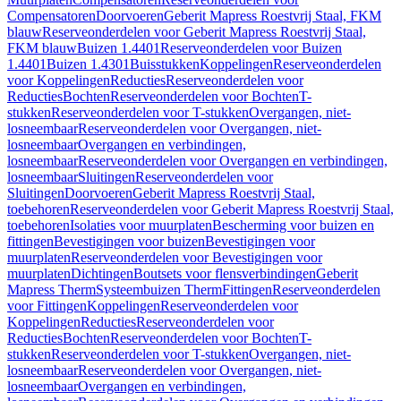
Compensatoren
Doorvoeren
Geberit Mapress Roestvrij Staal, FKM
blauw
Reserveonderdelen voor Geberit Mapress Roestvrij Staal,
FKM blauw
Buizen 1.4401
Reserveonderdelen voor Buizen
1.4401
Buizen 1.4301
Buisstukken
Koppelingen
Reserveonderdelen
voor Koppelingen
Reducties
Reserveonderdelen voor
Reducties
Bochten
Reserveonderdelen voor Bochten
T-
stukken
Reserveonderdelen voor T-stukken
Overgangen, niet-
losneembaar
Reserveonderdelen voor Overgangen, niet-
losneembaar
Overgangen en verbindingen,
losneembaar
Reserveonderdelen voor Overgangen en verbindingen,
losneembaar
Sluitingen
Reserveonderdelen voor
Sluitingen
Doorvoeren
Geberit Mapress Roestvrij Staal,
toebehoren
Reserveonderdelen voor Geberit Mapress Roestvrij Staal,
toebehoren
Isolaties voor muurplaten
Bescherming voor buizen en
fittingen
Bevestigingen voor buizen
Bevestigingen voor
muurplaten
Reserveonderdelen voor Bevestigingen voor
muurplaten
Dichtingen
Boutsets voor flensverbindingen
Geberit
Mapress Therm
Systeembuizen Therm
Fittingen
Reserveonderdelen
voor Fittingen
Koppelingen
Reserveonderdelen voor
Koppelingen
Reducties
Reserveonderdelen voor
Reducties
Bochten
Reserveonderdelen voor Bochten
T-
stukken
Reserveonderdelen voor T-stukken
Overgangen, niet-
losneembaar
Reserveonderdelen voor Overgangen, niet-
losneembaar
Overgangen en verbindingen,