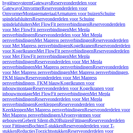
hygiënesysteem
Gateways
Reserveonderdelen voor
Gateways
Omvormer
Reserveonderdelen voor
Omvormer
Montagemateriaal
Armaturen voor buizen
Schuine
spindelafsluiters
Reserveonderdelen voor Schuine
spindelafsluiters
Met FlowFit persverbindingen
Reserveonderdelen
voor Met FlowFit persverbindingen
Met Mepla
persverbindingen
Reserveonderdelen voor Met Mepla
persverbindingen
Met Mapress persverbindingen
Reserveonderdelen
voor Met Mapress persverbindingen
Kogelkranen
Reserveonderdelen
voor Kogelkranen
Met FlowFit persverbindingen
Reserveonderdelen
voor Met FlowFit persverbindingen
Met Mepla
persverbindingen
Reserveonderdelen voor Met Mepla
persverbindingen
Met Mapress persverbindingen
Reserveonderdelen
voor Met Mapress persverbindingen
Met Mapress persverbindingen,
FKM blauw
Reserveonderdelen voor Met Mapress
persverbindingen, FKM blauw
Kogelkranen voor
inbouwmontage
Reserveonderdelen voor Kogelkranen voor
inbouwmontage
Met FlowFit persverbindingen
Met Mepla
persverbindingen
Reserveonderdelen voor Met Mepla
persverbindingen
Keerkleppen
Reserveonderdelen voor
Keerkleppen
Met Mapress persverbindingen
Reserveonderdelen voor
Met Mapress persverbindingen
Afvoersystemen voor
gebouwen
Geberit Silent-db20
Buizen
Fittingen
Reserveonderdelen
voor Fittingen
Bochten
T-stukken
Reserveonderdelen voor T-
stukken
Reducties
Toezichtsstukken
Reserveonderdelen voor