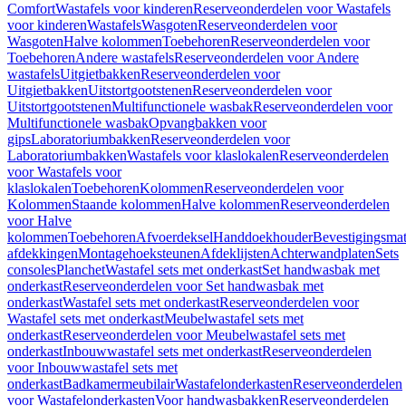
Comfort
Wastafels voor kinderen
Reserveonderdelen voor Wastafels
voor kinderen
Wastafels
Wasgoten
Reserveonderdelen voor
Wasgoten
Halve kolommen
Toebehoren
Reserveonderdelen voor
Toebehoren
Andere wastafels
Reserveonderdelen voor Andere
wastafels
Uitgietbakken
Reserveonderdelen voor
Uitgietbakken
Uitstortgootstenen
Reserveonderdelen voor
Uitstortgootstenen
Multifunctionele wasbak
Reserveonderdelen voor
Multifunctionele wasbak
Opvangbakken voor
gips
Laboratoriumbakken
Reserveonderdelen voor
Laboratoriumbakken
Wastafels voor klaslokalen
Reserveonderdelen
voor Wastafels voor
klaslokalen
Toebehoren
Kolommen
Reserveonderdelen voor
Kolommen
Staande kolommen
Halve kolommen
Reserveonderdelen
voor Halve
kolommen
Toebehoren
Afvoerdeksel
Handdoekhouder
Bevestigingsmat
afdekkingen
Montagehoeksteunen
Afdeklijsten
Achterwandplaten
Sets
consoles
Planchet
Wastafel sets met onderkast
Set handwasbak met
onderkast
Reserveonderdelen voor Set handwasbak met
onderkast
Wastafel sets met onderkast
Reserveonderdelen voor
Wastafel sets met onderkast
Meubelwastafel sets met
onderkast
Reserveonderdelen voor Meubelwastafel sets met
onderkast
Inbouwwastafel sets met onderkast
Reserveonderdelen
voor Inbouwwastafel sets met
onderkast
Badkamermeubilair
Wastafelonderkasten
Reserveonderdelen
voor Wastafelonderkasten
Voor handwasbakken
Reserveonderdelen