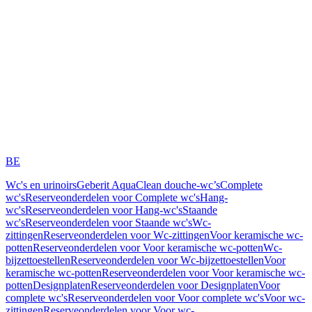
BE
Wc's en urinoirs
Geberit AquaClean douche-wc’s
Complete
wc's
Reserveonderdelen voor Complete wc's
Hang-
wc's
Reserveonderdelen voor Hang-wc's
Staande
wc's
Reserveonderdelen voor Staande wc's
Wc-
zittingen
Reserveonderdelen voor Wc-zittingen
Voor keramische wc-
potten
Reserveonderdelen voor Voor keramische wc-potten
Wc-
bijzettoestellen
Reserveonderdelen voor Wc-bijzettoestellen
Voor
keramische wc-potten
Reserveonderdelen voor Voor keramische wc-
potten
Designplaten
Reserveonderdelen voor Designplaten
Voor
complete wc's
Reserveonderdelen voor Voor complete wc's
Voor wc-
zittingen
Reserveonderdelen voor Voor wc-