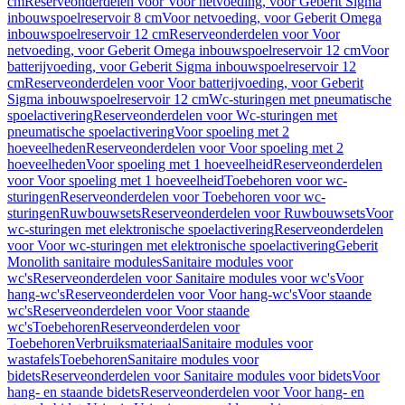
cm
Reserveonderdelen voor Voor netvoeding, voor Geberit Sigma
inbouwspoelreservoir 8 cm
Voor netvoeding, voor Geberit Omega
inbouwspoelreservoir 12 cm
Reserveonderdelen voor Voor
netvoeding, voor Geberit Omega inbouwspoelreservoir 12 cm
Voor
batterijvoeding, voor Geberit Sigma inbouwspoelreservoir 12
cm
Reserveonderdelen voor Voor batterijvoeding, voor Geberit
Sigma inbouwspoelreservoir 12 cm
Wc-sturingen met pneumatische
spoelactivering
Reserveonderdelen voor Wc-sturingen met
pneumatische spoelactivering
Voor spoeling met 2
hoeveelheden
Reserveonderdelen voor Voor spoeling met 2
hoeveelheden
Voor spoeling met 1 hoeveelheid
Reserveonderdelen
voor Voor spoeling met 1 hoeveelheid
Toebehoren voor wc-
sturingen
Reserveonderdelen voor Toebehoren voor wc-
sturingen
Ruwbouwsets
Reserveonderdelen voor Ruwbouwsets
Voor
wc-sturingen met elektronische spoelactivering
Reserveonderdelen
voor Voor wc-sturingen met elektronische spoelactivering
Geberit
Monolith sanitaire modules
Sanitaire modules voor
wc's
Reserveonderdelen voor Sanitaire modules voor wc's
Voor
hang-wc's
Reserveonderdelen voor Voor hang-wc's
Voor staande
wc's
Reserveonderdelen voor Voor staande
wc's
Toebehoren
Reserveonderdelen voor
Toebehoren
Verbruiksmateriaal
Sanitaire modules voor
wastafels
Toebehoren
Sanitaire modules voor
bidets
Reserveonderdelen voor Sanitaire modules voor bidets
Voor
hang- en staande bidets
Reserveonderdelen voor Voor hang- en