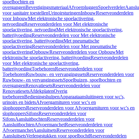
spoelbochten en
overgangen
Bevestigingsmateriaal
Afvoerpluggen
Spoelverdeler
Aanslu
voor sanitaire toestellen
Urinoirsturingen
Inbouw
Reserveonderdelen
voor Inbouw
Met elektronische spoelactivering,
netvoeding
Reserveonderdelen voor Met elektronische
spoelactivering, netvoeding
Met elektronische spoelactivering,
batterijvoeding
Reserveonderdelen voor Met elektronische
spoelactivering, batterijvoeding
Met pneumatische
spoelactivering
Reserveonderdelen voor Met pneumatische
spoelactivering
Opbouw
Reserveonderdelen voor Opbouw
Met
elektronische spoelactivering, batterijvoeding
Reserveonderdelen
voor Met elektronische spoelactivering,
batterijvoeding
Toebehoren
Reserveonderdelen voor
Toebehoren
Ruwbouw- en vervangingssets
Reserveonderdelen voor
Ruwbouw- en vervangingssets
Spoelbuizen, spoelbochten en
overgangen
Renovatiesets
Reserveonderdelen voor
Renovatiesets
Afdekplaten
Overig
toebehoren
Bedieningshulpen
Apparaataansluitingen voor wc's,
urinoirs en bidets
Afvoergarnituren voor wc's en
slophoppers
Reserveonderdelen voor Afvoergarnituren voor wc's en
slophoppers
Sifons
Reserveonderdelen voor
Sifons
Aansluitbochten
Reserveonderdelen voor
Aansluitbochten
Afvoermanchet
Reserveonderdelen voor
Afvoermanchet
Aansluitsets
Reserveonderdelen voor
Aansluitsets
Verlengstukken voor spoelbocht
Reserveonderdelen