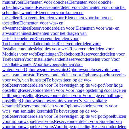
muurafvoer
Elementen voor douches
Elementen voor douche-
scheidingswanden
Reserveonderdelen voor Elementen voor douche-
scheidingswanden
Elementen voor kranen en
toestellen
Reserveonderdelen voor Elementen voor kranen en
toestellen
Elementen voor was- en
afwasmachines
Reserveonderdelen voor Elementen voor was- en
afwasmachines
Elementen voor het dragen van
lasten
Toebehoren
Reserveonderdelen voor
Toebehoren
Installatiemodules
Reserveonderdelen voor
Installatiemodules
Modules voor wc's
Reserveonderdelen voor
Modules voor wc's
Beplatingen
Toebehoren
Reserveonderdelen voor
Toebehoren
Voor installatiewanden
Reserveonderdelen voor Voor
installatiewanden
Voor toevoersystemen
Voor
waterafvoer
Opbouwspoelreservoirs
Opbouwspoelreservoirs voor
wc's, van kunststof
Reserveonderdelen voor Opbouwspoelreservoirs
voor wc's, van kunststof
Te bevestigen op de wc-
pot
Reserveonderdelen voor Te bevestigen op de wc-pot
Voor hoge
opstelling
Reserveonderdelen voor Voor hoge opstelling
Voor lage en
halfhoge opstelling
Reserveonderdelen voor Voor lage en halfhoge
opstelling
Opbouwspoelreservoirs voor wc's, van sanitaire
keramiek
Reserveonderdelen voor Opbouwspoelreservoirs voor
wc's, van sanitaire keramiek
Te bevestigen op de wc-
pot
Reserveonderdelen voor Te bevestigen op de wc-pot
Spoelbuizen
voor opbouwspoelreservoirs
Reserveonderdelen voor Spoelbuizen
voor opbouwspoelreservoirs
Voor hoge opstelling
Reserveonderdelen