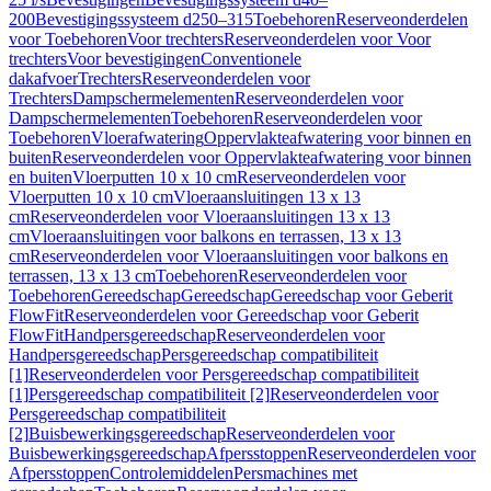
200
Bevestigingssysteem d250–315
Toebehoren
Reserveonderdelen
voor Toebehoren
Voor trechters
Reserveonderdelen voor Voor
trechters
Voor bevestigingen
Conventionele
dakafvoer
Trechters
Reserveonderdelen voor
Trechters
Dampschermelementen
Reserveonderdelen voor
Dampschermelementen
Toebehoren
Reserveonderdelen voor
Toebehoren
Vloerafwatering
Oppervlakteafwatering voor binnen en
buiten
Reserveonderdelen voor Oppervlakteafwatering voor binnen
en buiten
Vloerputten 10 x 10 cm
Reserveonderdelen voor
Vloerputten 10 x 10 cm
Vloeraansluitingen 13 x 13
cm
Reserveonderdelen voor Vloeraansluitingen 13 x 13
cm
Vloeraansluitingen voor balkons en terrassen, 13 x 13
cm
Reserveonderdelen voor Vloeraansluitingen voor balkons en
terrassen, 13 x 13 cm
Toebehoren
Reserveonderdelen voor
Toebehoren
Gereedschap
Gereedschap
Gereedschap voor Geberit
FlowFit
Reserveonderdelen voor Gereedschap voor Geberit
FlowFit
Handpersgereedschap
Reserveonderdelen voor
Handpersgereedschap
Persgereedschap compatibiliteit
[1]
Reserveonderdelen voor Persgereedschap compatibiliteit
[1]
Persgereedschap compatibiliteit [2]
Reserveonderdelen voor
Persgereedschap compatibiliteit
[2]
Buisbewerkingsgereedschap
Reserveonderdelen voor
Buisbewerkingsgereedschap
Afpersstoppen
Reserveonderdelen voor
Afpersstoppen
Controlemiddelen
Persmachines met