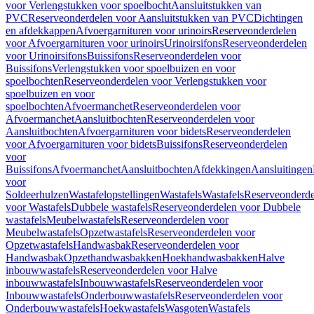
voor Verlengstukken voor spoelbocht
Aansluitstukken van
PVC
Reserveonderdelen voor Aansluitstukken van PVC
Dichtingen
en afdekkappen
Afvoergarnituren voor urinoirs
Reserveonderdelen
voor Afvoergarnituren voor urinoirs
Urinoirsifons
Reserveonderdelen
voor Urinoirsifons
Buissifons
Reserveonderdelen voor
Buissifons
Verlengstukken voor spoelbuizen en voor
spoelbochten
Reserveonderdelen voor Verlengstukken voor
spoelbuizen en voor
spoelbochten
Afvoermanchet
Reserveonderdelen voor
Afvoermanchet
Aansluitbochten
Reserveonderdelen voor
Aansluitbochten
Afvoergarnituren voor bidets
Reserveonderdelen
voor Afvoergarnituren voor bidets
Buissifons
Reserveonderdelen
voor
Buissifons
Afvoermanchet
Aansluitbochten
Afdekkingen
Aansluitingen
voor
Soldeerhulzen
Wastafelopstellingen
Wastafels
Wastafels
Reserveonderde
voor Wastafels
Dubbele wastafels
Reserveonderdelen voor Dubbele
wastafels
Meubelwastafels
Reserveonderdelen voor
Meubelwastafels
Opzetwastafels
Reserveonderdelen voor
Opzetwastafels
Handwasbak
Reserveonderdelen voor
Handwasbak
Opzethandwasbakken
Hoekhandwasbakken
Halve
inbouwwastafels
Reserveonderdelen voor Halve
inbouwwastafels
Inbouwwastafels
Reserveonderdelen voor
Inbouwwastafels
Onderbouwwastafels
Reserveonderdelen voor
Onderbouwwastafels
Hoekwastafels
Wasgoten
Wastafels