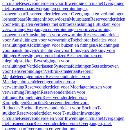
circulatie
Reserveonderdelen voor Inwendige circulatie
Overgangen,
niet-losneembaar
Overgangen en verbindingen,
losneembaar
Reserveonderdelen voor Overgangen en verbindingen,
losneembaar
Sluitingen
Inbouwdozen
Muurplaten
Reserveonderdelen
voor Muurplaten
Verdelers met schroefaansluiting
T-stukken voor
verwarming
Overgangen en verbindingen voor verwarming,
losneembaar
Aansluitingen voor verwarming
Reserveonderdelen
voor Aansluitingen voor verwarming
Toebehoren
Isolaties voor
aansluitingen
Afdichtingen voor buizen en fittingen
Afdichtingen
voor aansluitingen
Afdichtingen voor fittingen
Afdekking voor
fittingen
Bevestigingen voor buizen
Beschermbuizen en
inleghulpstukken
Bevestigingen voor
aansluitingen
Verdelerkasten
Systeemafdichtingen
Sets schroeven
voor flensverbindingen
Verbruiksmateriaal
Geberit
Mepla
Meerlagenbuizen
Reserveonderdelen voor
Meerlagenbuizen
Meerlagenbuizen voor
verwarming
Reserveonderdelen voor Meerlagenbuizen voor
verwarming
Fittingen
Reserveonderdelen voor
Fittingen
Koppelingen
Reserveonderdelen voor
Koppelingen
Reducties
Reserveonderdelen voor
Reducties
Bochten
Reserveonderdelen voor Bochten
T-
stukken
Reserveonderdelen voor T-stukken
Inwendige
circulatie
Reserveonderdelen voor Inwendige circulatie
Overgangen,
niet-losneembaar
Reserveonderdelen voor Overgangen, niet-
losneembaar
Overgangen en verbindingen,