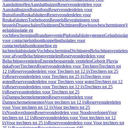
Aansluitmoffen
Aansluitbuizen
Reserveonderdelen voor
Aansluitbuizen
Buissifons
Reserveonderdelen voor
Buissifons
Reukafsluiters
Reserveonderdelen voor
Reukafsluiters
Toebehoren
Beugels
Bevestigingen voor
beugels
Draagschalen
Sluitingen
Dichtingen
Ruwbouwbeschermingen
V
geluidsisolatie en
vochtbescherming
Brandpreventie
Plafondafsluitsystemen
Geluidsisolat
voor contactgeluidsontkoppeling
Isolaties voor
contactgeluidsontkoppeling en
luchtgeluidsisolatie
Vochtbescherming
Dichtingen
Beluchtingsventielen
voor afvoer
Beluchtingsventielen
Reserveonderdelen voor
Beluchtingsventielen
Energiebesparende ventielen
Geberit Pluvia
dakafvoer
Trechters
Reserveonderdelen voor Trechters
Trechters tot
12 l/s
Reserveonderdelen voor Trechters tot 12 l/s
Trechters tot 25
l/s
Reserveonderdelen voor Trechters tot 25 l/s
Trechters voor
goten
Reserveonderdelen voor Trechters voor goten
Trechters tot 12
l/s
Reserveonderdelen voor Trechters tot 12 l/s
Trechters tot 25
l/s
Reserveonderdelen voor Trechters tot 25
l/s
Dampschermelementen
Reserveonderdelen voor
Dampschermelementen
Voor trechters tot 12 l/s
Reserveonderdelen
voor Voor trechters tot 12 l/s
Voor trechters tot 25
l/s
Noodoverlopen
Reserveonderdelen voor Noodoverlopen
Voor
trechters tot 12 l/s
Reserveonderdelen voor Voor trechters tot 12
l/s
Voor trechters tot 25 l/s
Reserveonderdelen voor Voor trechters tot
25 l/s
Bevestigingen
Bevestigingssysteem d40–