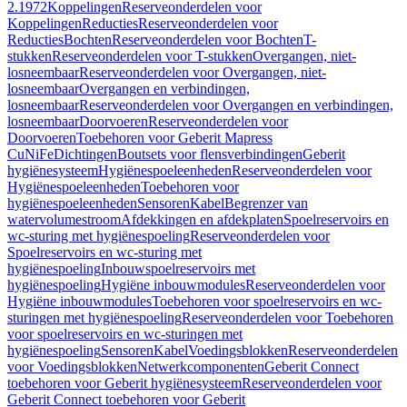
2.1972
Koppelingen
Reserveonderdelen voor
Koppelingen
Reducties
Reserveonderdelen voor
Reducties
Bochten
Reserveonderdelen voor Bochten
T-
stukken
Reserveonderdelen voor T-stukken
Overgangen, niet-
losneembaar
Reserveonderdelen voor Overgangen, niet-
losneembaar
Overgangen en verbindingen,
losneembaar
Reserveonderdelen voor Overgangen en verbindingen,
losneembaar
Doorvoeren
Reserveonderdelen voor
Doorvoeren
Toebehoren voor Geberit Mapress
CuNiFe
Dichtingen
Boutsets voor flensverbindingen
Geberit
hygiënesysteem
Hygiënespoeleenheden
Reserveonderdelen voor
Hygiënespoeleenheden
Toebehoren voor
hygiënespoeleenheden
Sensoren
Kabel
Begrenzer van
watervolumestroom
Afdekkingen en afdekplaten
Spoelreservoirs en
wc-sturing met hygiënespoeling
Reserveonderdelen voor
Spoelreservoirs en wc-sturing met
hygiënespoeling
Inbouwspoelreservoirs met
hygiënespoeling
Hygiëne inbouwmodules
Reserveonderdelen voor
Hygiëne inbouwmodules
Toebehoren voor spoelreservoirs en wc-
sturingen met hygiënespoeling
Reserveonderdelen voor Toebehoren
voor spoelreservoirs en wc-sturingen met
hygiënespoeling
Sensoren
Kabel
Voedingsblokken
Reserveonderdelen
voor Voedingsblokken
Netwerkcomponenten
Geberit Connect
toebehoren voor Geberit hygiënesysteem
Reserveonderdelen voor
Geberit Connect toebehoren voor Geberit