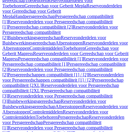
gereedschap
Toebehoren
Reserveonderdelen voor
Toebehoren
Gereedschap voor Geberit Mepla
Reserveonderdelen
voor Gereedschap voor Geberit
Mepla
Handpersgereedschap
Persgereedschap compatibiliteit
[1]
Reserveonderdelen voor Persgereedschap compatibiliteit
[1]
Persgereedschap compatibiliteit [2]
Reserveonderdelen voor
Persgereedschap compatibiliteit
[2]
Buisbewerkingsgereedschap
Reserveonderdelen voor
Buisbewerkingsgereedschap
Afpersstoppen
Reserveonderdelen voor
Afpersstoppen
Controlemiddelen
Toebehoren
Gereedschap voor
Geberit Mapress
Reserveonderdelen voor Gereedschap voor Geberit
Mapress
Persgereedschap compatibiliteit [1]
Reserveonderdelen voor
Persgereedschap compatibiliteit [1]
Persgereedschap compatibiliteit
[2]
Reserveonderdelen voor Persgereedschap compatibiliteit
[2]
Persgereedschappen compatibiliteit [1] / [2]
Reserveonderdelen
voor Persgereedschappen compatibiliteit [1] / [2]
Persgereedschap
compatibiliteit [2XL]
Reserveonderdelen voor Persgereedschap
compatibiliteit [2XL]
Persgereedschap compatibiliteit
[3]
Reserveonderdelen voor Persgereedschap compatibiliteit
[3]
Buisbewerkingsgereedschap
Reserveonderdelen voor
Buisbewerkingsgereedschap
Afpersstoppen
Reserveonderdelen voor
Afpersstoppen
Controlemiddelen
Reserveonderdelen voor
Controlemiddelen
Toebehoren
Persgereedschap
Reserveonderdelen
voor Persgereedschap
Persgereedschap compatibiliteit
[1]
Reserveonderdelen voor Persgereedschap compatibiliteit