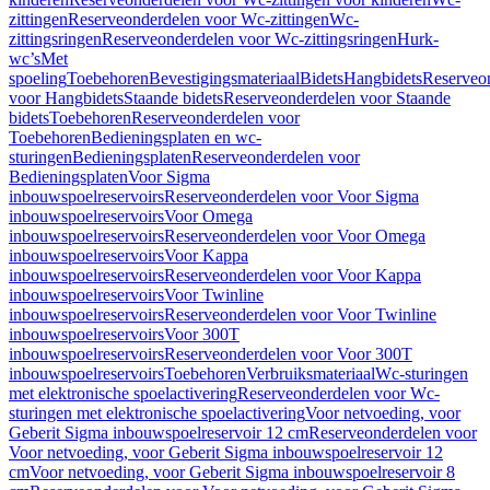
zittingen
Reserveonderdelen voor Wc-zittingen
Wc-
zittingsringen
Reserveonderdelen voor Wc-zittingsringen
Hurk-
wc’s
Met
spoeling
Toebehoren
Bevestigingsmateriaal
Bidets
Hangbidets
Reserveo
voor Hangbidets
Staande bidets
Reserveonderdelen voor Staande
bidets
Toebehoren
Reserveonderdelen voor
Toebehoren
Bedieningsplaten en wc-
sturingen
Bedieningsplaten
Reserveonderdelen voor
Bedieningsplaten
Voor Sigma
inbouwspoelreservoirs
Reserveonderdelen voor Voor Sigma
inbouwspoelreservoirs
Voor Omega
inbouwspoelreservoirs
Reserveonderdelen voor Voor Omega
inbouwspoelreservoirs
Voor Kappa
inbouwspoelreservoirs
Reserveonderdelen voor Voor Kappa
inbouwspoelreservoirs
Voor Twinline
inbouwspoelreservoirs
Reserveonderdelen voor Voor Twinline
inbouwspoelreservoirs
Voor 300T
inbouwspoelreservoirs
Reserveonderdelen voor Voor 300T
inbouwspoelreservoirs
Toebehoren
Verbruiksmateriaal
Wc-sturingen
met elektronische spoelactivering
Reserveonderdelen voor Wc-
sturingen met elektronische spoelactivering
Voor netvoeding, voor
Geberit Sigma inbouwspoelreservoir 12 cm
Reserveonderdelen voor
Voor netvoeding, voor Geberit Sigma inbouwspoelreservoir 12
cm
Voor netvoeding, voor Geberit Sigma inbouwspoelreservoir 8