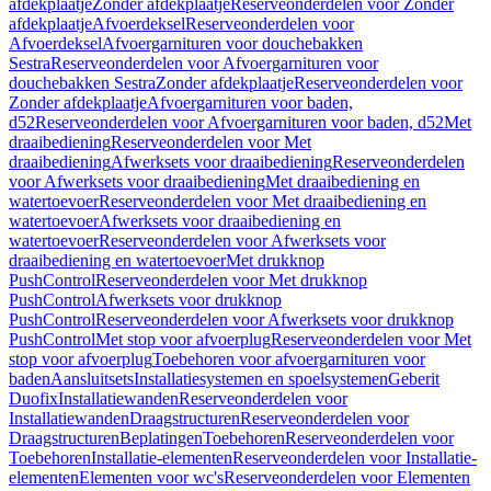
afdekplaatje
Zonder afdekplaatje
Reserveonderdelen voor Zonder
afdekplaatje
Afvoerdeksel
Reserveonderdelen voor
Afvoerdeksel
Afvoergarnituren voor douchebakken
Sestra
Reserveonderdelen voor Afvoergarnituren voor
douchebakken Sestra
Zonder afdekplaatje
Reserveonderdelen voor
Zonder afdekplaatje
Afvoergarnituren voor baden,
d52
Reserveonderdelen voor Afvoergarnituren voor baden, d52
Met
draaibediening
Reserveonderdelen voor Met
draaibediening
Afwerksets voor draaibediening
Reserveonderdelen
voor Afwerksets voor draaibediening
Met draaibediening en
watertoevoer
Reserveonderdelen voor Met draaibediening en
watertoevoer
Afwerksets voor draaibediening en
watertoevoer
Reserveonderdelen voor Afwerksets voor
draaibediening en watertoevoer
Met drukknop
PushControl
Reserveonderdelen voor Met drukknop
PushControl
Afwerksets voor drukknop
PushControl
Reserveonderdelen voor Afwerksets voor drukknop
PushControl
Met stop voor afvoerplug
Reserveonderdelen voor Met
stop voor afvoerplug
Toebehoren voor afvoergarnituren voor
baden
Aansluitsets
Installatiesystemen en spoelsystemen
Geberit
Duofix
Installatiewanden
Reserveonderdelen voor
Installatiewanden
Draagstructuren
Reserveonderdelen voor
Draagstructuren
Beplatingen
Toebehoren
Reserveonderdelen voor
Toebehoren
Installatie-elementen
Reserveonderdelen voor Installatie-
elementen
Elementen voor wc's
Reserveonderdelen voor Elementen