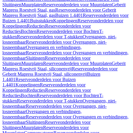
Sluitingen
Muurplaten
Reserveonderdelen voor Muurplaten
Geberit
Mapress Roestvrij Staal, gas
Reserveonderdelen voor Geberit
Mapress Roestvrij Staal, gas
Buizen 1.4401
Reserveonderdelen voor
Buizen 1.4401
Buisstukken
Koppelingen
Reserveonderdelen voor
Koppelingen
Reducties
Reserveonderdelen voor
Reducties
Bochten
Reserveonderdelen voor Bochten
T-
stukken
Reserveonderdelen voor T-stukken
Overgangen, niet-
losneembaar
Reserveonderdelen voor Overgangen, niet-
losneembaar
Overgangen en verbindingen,
losneembaar
Reserveonderdelen voor Overgangen en verbindingen,
losneembaar
Sluitingen
Reserveonderdelen voor
Sluitingen
Muurplaten
Reserveonderdelen voor Muurplaten
Geberit
Mapress Roestvrij Staal, siliconenvrij
Reserveonderdelen voor
Geberit Mapress Roestvrij Staal, siliconenvrij
Buizen
1.4401
Reserveonderdelen voor Buizen
1.4401
Koppelingen
Reserveonderdelen voor
Koppelingen
Reducties
Reserveonderdelen voor
Reducties
Bochten
Reserveonderdelen voor Bochten
T-
stukken
Reserveonderdelen voor T-stukken
Overgangen, niet-
losneembaar
Reserveonderdelen voor Overgangen, niet-
losneembaar
Overgangen en verbindingen,
losneembaar
Reserveonderdelen voor Overgangen en verbindingen,
losneembaar
Sluitingen
Reserveonderdelen voor
Sluitingen
Muurplaten
Reserveonderdelen voor
Muurplaten
Compensatoren
Reserveonderdelen voor