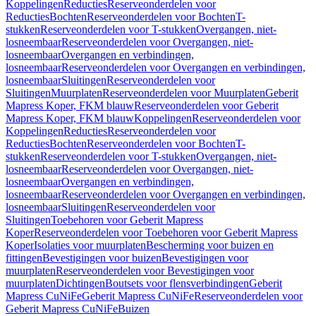
Koppelingen
Reducties
Reserveonderdelen voor
Reducties
Bochten
Reserveonderdelen voor Bochten
T-
stukken
Reserveonderdelen voor T-stukken
Overgangen, niet-
losneembaar
Reserveonderdelen voor Overgangen, niet-
losneembaar
Overgangen en verbindingen,
losneembaar
Reserveonderdelen voor Overgangen en verbindingen,
losneembaar
Sluitingen
Reserveonderdelen voor
Sluitingen
Muurplaten
Reserveonderdelen voor Muurplaten
Geberit
Mapress Koper, FKM blauw
Reserveonderdelen voor Geberit
Mapress Koper, FKM blauw
Koppelingen
Reserveonderdelen voor
Koppelingen
Reducties
Reserveonderdelen voor
Reducties
Bochten
Reserveonderdelen voor Bochten
T-
stukken
Reserveonderdelen voor T-stukken
Overgangen, niet-
losneembaar
Reserveonderdelen voor Overgangen, niet-
losneembaar
Overgangen en verbindingen,
losneembaar
Reserveonderdelen voor Overgangen en verbindingen,
losneembaar
Sluitingen
Reserveonderdelen voor
Sluitingen
Toebehoren voor Geberit Mapress
Koper
Reserveonderdelen voor Toebehoren voor Geberit Mapress
Koper
Isolaties voor muurplaten
Bescherming voor buizen en
fittingen
Bevestigingen voor buizen
Bevestigingen voor
muurplaten
Reserveonderdelen voor Bevestigingen voor
muurplaten
Dichtingen
Boutsets voor flensverbindingen
Geberit
Mapress CuNiFe
Geberit Mapress CuNiFe
Reserveonderdelen voor
Geberit Mapress CuNiFe
Buizen