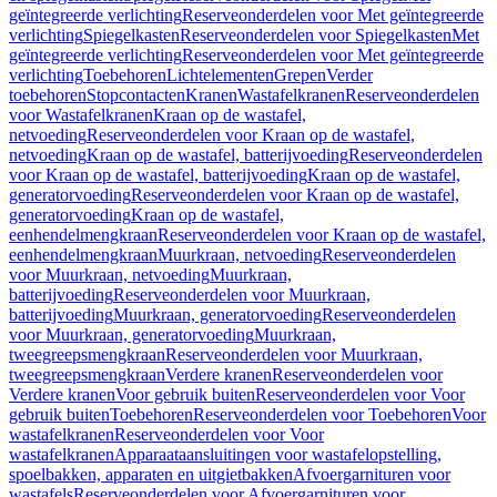
geïntegreerde verlichting
Reserveonderdelen voor Met geïntegreerde
verlichting
Spiegelkasten
Reserveonderdelen voor Spiegelkasten
Met
geïntegreerde verlichting
Reserveonderdelen voor Met geïntegreerde
verlichting
Toebehoren
Lichtelementen
Grepen
Verder
toebehoren
Stopcontacten
Kranen
Wastafelkranen
Reserveonderdelen
voor Wastafelkranen
Kraan op de wastafel,
netvoeding
Reserveonderdelen voor Kraan op de wastafel,
netvoeding
Kraan op de wastafel, batterijvoeding
Reserveonderdelen
voor Kraan op de wastafel, batterijvoeding
Kraan op de wastafel,
generatorvoeding
Reserveonderdelen voor Kraan op de wastafel,
generatorvoeding
Kraan op de wastafel,
eenhendelmengkraan
Reserveonderdelen voor Kraan op de wastafel,
eenhendelmengkraan
Muurkraan, netvoeding
Reserveonderdelen
voor Muurkraan, netvoeding
Muurkraan,
batterijvoeding
Reserveonderdelen voor Muurkraan,
batterijvoeding
Muurkraan, generatorvoeding
Reserveonderdelen
voor Muurkraan, generatorvoeding
Muurkraan,
tweegreepsmengkraan
Reserveonderdelen voor Muurkraan,
tweegreepsmengkraan
Verdere kranen
Reserveonderdelen voor
Verdere kranen
Voor gebruik buiten
Reserveonderdelen voor Voor
gebruik buiten
Toebehoren
Reserveonderdelen voor Toebehoren
Voor
wastafelkranen
Reserveonderdelen voor Voor
wastafelkranen
Apparaataansluitingen voor wastafelopstelling,
spoelbakken, apparaten en uitgietbakken
Afvoergarnituren voor
wastafels
Reserveonderdelen voor Afvoergarnituren voor