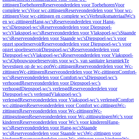
zittingen
Toebehoren
Reserveonderdelen voor Toebehoren
Voor
complete wc's
Voor wc-zittingen
Reserveonderdelen voor Voor wc-
zittingen
Voor wc-zittingen en complete wc's
Verbruiksmateriaal
Wc's
en wc-zittingen
Hang-wc's
Reserveonderdelen voor Hang-
wc's
Diepspoel-wc's
Reserveonderdelen voor Diepspoel-
wc's
Vlakspoel-wc's
Reserveonderdelen voor Vlakspoel-wc's
Staande
wc's
Reserveonderdelen voor Staande wc's
Diepspoel-wc’s voor
opzet spoelreservoir
Reserveonderdelen voor Diepspoel-wc’s voor
opzet spoelreservoir
Diepspoel-wc's
Reserveonderdelen voor
Diepspoel-wc's
Vlakspoel-wc's
Reserveonderdelen voor Vlakspoel-
wc's
Opbouwspoelreservoirs voor wc's, van sanitaire keramiek
Te
bevestigen op de wc-pot
Wc-zittingen
Reserveonderdelen voor Wc-
zittingen
Wc-zittingen
Reserveonderdelen voor Wc-zittingen
Comfort-
wc's
Reserveonderdelen voor Comfort-wc's
Diepspoel-wc’s
verhoogd
Reserveonderdelen voor Diepspoel-wc’s
verhoogd
Diepspoel-wc's verlengd
Reserveonderdelen voor
Diepspoel-wc's verlengd
Vlakspoel-wc’s
verlengd
Reserveonderdelen voor Vlakspoel-wc’s verlengd
Comfort
wc-zittingen
Reserveonderdelen voor Comfort wc-zittingen
Wc-
zittingen
Reserveonderdelen voor Wc-zittingen
Wc-
zittingsringen
Reserveonderdelen voor Wc-zittingsringen
Wc’s voor
kinderen
Reserveonderdelen voor Wc’s voor kinderen
Hang-
wc's
Reserveonderdelen voor Hang-wc's
Staande
wc's
Reserveonderdelen voor Staande wc's
Wc-zittingen voor
kinderen
Reserveonderdelen voor Wc-zittingen voor kinderen
Wc-