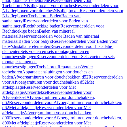
inloopdouche
Toebehoren
Reserveonderdelen voor
Toebehoren
Nisaflegboxen voor douches
Reserveonderdelen voor
Nisaflegboxen voor douches
Nisaflegboxen
Reserveonderdelen voor
Nisaflegboxen
Toebehoren
Baden
Baden van
sanitairacryl
Reserveonderdelen voor Baden van
sanitairacryl
Rechthoekige baden
Reserveonderdelen voor
Rechthoekige baden
Baden van mineraal
materiaal
Reserveonderdelen voor Baden van mineraal
materiaal
Baden voor baby's
Reserveonderdelen voor Baden voor
baby's
Installatie-elementen
Reserveonderdelen voor Installatie-
elementen
Sets voeten en sets montagesteunen en
muurbevestigingen
Reserveonderdelen voor Sets voeten en sets
montagesteunen en
muurbevestigingen
Toebehoren
Reparatiesets
Verder
toebehoren
Apparaataansluitingen voor douches en
baden
Afvoergarnituren voor douchebakken d52
Reserveonderdelen
voor Afvoergarnituren voor douchebakken d52
Met
afdekplaatje
Reserveonderdelen voor Met
afdekplaatje
Afvoerdeksel
Reserveonderdelen voor
Afvoerdeksel
Afvoergarnituren voor douchebakken,
d62
Reserveonderdelen voor Afvoergarnituren voor douchebakken,
d62
Met afdekplaatje
Reserveonderdelen voor Met
afdekplaatje
Afvoergarnituren voor douchebakken,
d90
Reserveonderdelen voor Afvoergarnituren voor douchebakken,
d90
Met afdekplaatje
Reserveonderdelen voor Met