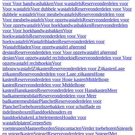
voor Voor handwasbakken
Voor wastafels
Reserveonderdelen voor
Voor wastafels
Voor dubbele wastafels
Reserveonderdelen voor Voor
dubbele wastafels
Voor meubelwastafels
Reserveonderdelen voor
Voor meubelwastafels
Voor opzetwastafels
Reserveonderdelen voor
Voor opzetwastafels
Voor hoekhandwasbakken
Reserveonderdelen
voor Voor hoekhandwasbakken
Voor
hoekwastafels
Reserveonderdelen voor Voor
hoekwastafels
Wastafelbladen
Reserveonderdelen voor
Wastafelbladen
Voor opzetwastafel afgerond
design
Reserveonderdelen voor Voor opzetwastafel afgerond
design
Voor opzetwastafel rechthoekig
Reserveonderdelen voor Voor
opzetwastafel rechthoekig
Voor
inbouwwastafel
Zijkasten
Reserveonderdelen voor Zijkasten
Lage
zijkasten
Reserveonderdelen voor Lage zijkasten
Hoge
kasten
Reserveonderdelen voor Hoge kasten
Middelhoge
kasten
Reserveonderdelen voor Middelhoge
kasten
Hangkasten
Reserveonderdelen voor Hangkasten
Meer
badkamermeubilair
Reserveonderdelen voor Meer
badkamermeubilair
Planchet
Reserveonderdelen voor
Planchet
Toebehoren
Inzetbakken voor schuiflade en
indelingsboxen
Handdoekhouders en
handdoekhaken
Lichtelementen
Houder voor
wastafelplaten
Grepen
Sets
voetsteunen
Magneetborden
Stopcontacten
Verder toebehoren
Spiegels
en spiegelkasten
Spiegel
Reserveonderdelen voor Spiegel
Met