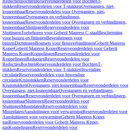
Reducties
Bochten
Reserveonderdelen voor Bochten
T-
stukken
Reserveonderdelen voor T-stukken
Overgangen, niet-
losneembaar
Reserveonderdelen voor Overgangen, niet-
losneembaar
Overgangen en verbindingen,
losneembaar
Reserveonderdelen voor Overgangen en verbindingen,
losneembaar
Sluitingen
Reserveonderdelen voor
Sluitingen
Toebehoren voor Geberit Mapress C-staal
Bescherming
voor buizen en fittingen
Bevestigingen voor
buizen
Dichtingen
Boutsets voor flensverbindingen
Geberit Mapress
Koper
Geberit Mapress Koper
Reserveonderdelen voor Geberit
Mapress Koper
Koppelingen
Reserveonderdelen voor
Koppelingen
Reducties
Reserveonderdelen voor
Reducties
Bochten
Reserveonderdelen voor Bochten
T-
stukken
Reserveonderdelen voor T-stukken
Inwendige
circulatie
Reserveonderdelen voor Inwendige
circulatie
Kruisstukken
Reserveonderdelen voor
Kruisstukken
Overgangen, niet-losneembaar
Reserveonderdelen voor
Overgangen, niet-losneembaar
Overgangen en verbindingen,
losneembaar
Reserveonderdelen voor Overgangen en verbindingen,
losneembaar
Sluitingen
Reserveonderdelen voor
Sluitingen
Muurplaten
Reserveonderdelen voor
Muurplaten
Aansluitingen voor verwarming
Reserveonderdelen voor
Aansluitingen voor verwarming
Geberit Mapress Koper,
gas
Reserveonderdelen voor Geberit Mapress Koper,
gas
Koppelingen
Reserveonderdelen voor