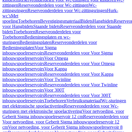
zittingen
Reserveonderdelen voor Wc-zittingen
Wc-
zittingsringen
Reserveonderdelen voor Wc-zittingsringen
Hurk-
wc’s
Met
spoeling
Toebehoren
Bevestigingsmateriaal
Bidets
Hangbidets
Reserveo
voor Hangbidets
Staande bidets
Reserveonderdelen voor Staande
bidets
Toebehoren
Reserveonderdelen voor
Toebehoren
Bedieningsplaten en wc-
sturingen
Bedieningsplaten
Reserveonderdelen voor
Bedieningsplaten
Voor Sigma
inbouwspoelreservoirs
Reserveonderdelen voor Voor Sigma
inbouwspoelreservoirs
Voor Omega
inbouwspoelreservoirs
Reserveonderdelen voor Voor Omega
inbouwspoelreservoirs
Voor Kappa
inbouwspoelreservoirs
Reserveonderdelen voor Voor Kappa
inbouwspoelreservoirs
Voor Twinline
inbouwspoelreservoirs
Reserveonderdelen voor Voor Twinline
inbouwspoelreservoirs
Voor 300T
inbouwspoelreservoirs
Reserveonderdelen voor Voor 300T
inbouwspoelreservoirs
Toebehoren
Verbruiksmateriaal
Wc-sturingen
met elektronische spoelactivering
Reserveonderdelen voor Wc-
sturingen met elektronische spoelactivering
Voor netvoeding, voor
Geberit Sigma inbouwspoelreservoir 12 cm
Reserveonderdelen voor
Voor netvoeding, voor Geberit Sigma inbouwspoelreservoir 12
cm
Voor netvoeding, voor Geberit Sigma inbouwspoelreservoir 8