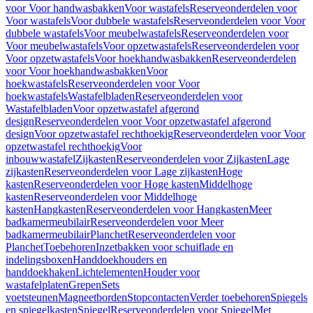
voor Voor handwasbakken
Voor wastafels
Reserveonderdelen voor
Voor wastafels
Voor dubbele wastafels
Reserveonderdelen voor Voor
dubbele wastafels
Voor meubelwastafels
Reserveonderdelen voor
Voor meubelwastafels
Voor opzetwastafels
Reserveonderdelen voor
Voor opzetwastafels
Voor hoekhandwasbakken
Reserveonderdelen
voor Voor hoekhandwasbakken
Voor
hoekwastafels
Reserveonderdelen voor Voor
hoekwastafels
Wastafelbladen
Reserveonderdelen voor
Wastafelbladen
Voor opzetwastafel afgerond
design
Reserveonderdelen voor Voor opzetwastafel afgerond
design
Voor opzetwastafel rechthoekig
Reserveonderdelen voor Voor
opzetwastafel rechthoekig
Voor
inbouwwastafel
Zijkasten
Reserveonderdelen voor Zijkasten
Lage
zijkasten
Reserveonderdelen voor Lage zijkasten
Hoge
kasten
Reserveonderdelen voor Hoge kasten
Middelhoge
kasten
Reserveonderdelen voor Middelhoge
kasten
Hangkasten
Reserveonderdelen voor Hangkasten
Meer
badkamermeubilair
Reserveonderdelen voor Meer
badkamermeubilair
Planchet
Reserveonderdelen voor
Planchet
Toebehoren
Inzetbakken voor schuiflade en
indelingsboxen
Handdoekhouders en
handdoekhaken
Lichtelementen
Houder voor
wastafelplaten
Grepen
Sets
voetsteunen
Magneetborden
Stopcontacten
Verder toebehoren
Spiegels
en spiegelkasten
Spiegel
Reserveonderdelen voor Spiegel
Met