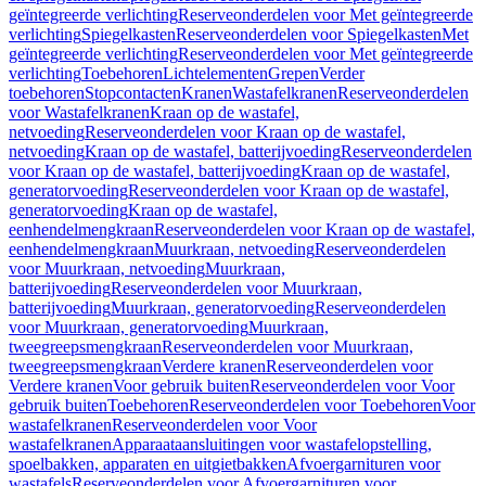
geïntegreerde verlichting
Reserveonderdelen voor Met geïntegreerde
verlichting
Spiegelkasten
Reserveonderdelen voor Spiegelkasten
Met
geïntegreerde verlichting
Reserveonderdelen voor Met geïntegreerde
verlichting
Toebehoren
Lichtelementen
Grepen
Verder
toebehoren
Stopcontacten
Kranen
Wastafelkranen
Reserveonderdelen
voor Wastafelkranen
Kraan op de wastafel,
netvoeding
Reserveonderdelen voor Kraan op de wastafel,
netvoeding
Kraan op de wastafel, batterijvoeding
Reserveonderdelen
voor Kraan op de wastafel, batterijvoeding
Kraan op de wastafel,
generatorvoeding
Reserveonderdelen voor Kraan op de wastafel,
generatorvoeding
Kraan op de wastafel,
eenhendelmengkraan
Reserveonderdelen voor Kraan op de wastafel,
eenhendelmengkraan
Muurkraan, netvoeding
Reserveonderdelen
voor Muurkraan, netvoeding
Muurkraan,
batterijvoeding
Reserveonderdelen voor Muurkraan,
batterijvoeding
Muurkraan, generatorvoeding
Reserveonderdelen
voor Muurkraan, generatorvoeding
Muurkraan,
tweegreepsmengkraan
Reserveonderdelen voor Muurkraan,
tweegreepsmengkraan
Verdere kranen
Reserveonderdelen voor
Verdere kranen
Voor gebruik buiten
Reserveonderdelen voor Voor
gebruik buiten
Toebehoren
Reserveonderdelen voor Toebehoren
Voor
wastafelkranen
Reserveonderdelen voor Voor
wastafelkranen
Apparaataansluitingen voor wastafelopstelling,
spoelbakken, apparaten en uitgietbakken
Afvoergarnituren voor
wastafels
Reserveonderdelen voor Afvoergarnituren voor