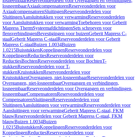
losneembaar
Reserveonderdelen voor Overgangen en verbindingen,
losneembaar
Axiaalcompensatoren
Reserveonderdelen voor
Axiaalcompensatoren
Sluitingen
Reserveonderdelen voor
Sluitingen
Aansluitstukken voor verwarming
Reserveonderdelen
voor Aansluitstukken voor verwarming
Toebehoren voor Geberit
Mapress Therm
Systeemafdichtingen
Sets schroeven voor
flensverbindingen
Bevestigingen voor buizen
Geberit Mapress C-
staal
Geberit Mapress C-staal
Reserveonderdelen voor Geberit
Mapress C-staal
Buizen 1.0034
Buizen
1.0215
Buisstukken
Koppelingen
Reserveonderdelen voor
Koppelingen
Reducties
Reserveonderdelen voor
Reducties
Bochten
Reserveonderdelen voor Bochten
T-
stukken
Reserveonderdelen voor T-
stukken
Kruisstukken
Reserveonderdelen voor
Kruisstukken
Overgangen, niet-losneembaar
Reserveonderdelen voor
Overgangen, niet-losneembaar
Overgangen en verbindingen,
losneembaar
Reserveonderdelen voor Overgangen en verbindingen,
losneembaar
Compensatoren
Reserveonderdelen voor
Compensatoren
Sluitingen
Reserveonderdelen voor
Sluitingen
Aansluitingen voor verwarming
Reserveonderdelen voor
Aansluitingen voor verwarming
Geberit Mapress C-staal, FKM
blauw
Reserveonderdelen voor Geberit Mapress C-staal, FKM
blauw
Buizen 1.0034
Buizen
1.0215
Buisstukken
Koppelingen
Reserveonderdelen voor
Koppelingen
Reducties
Reserveonderdelen voor