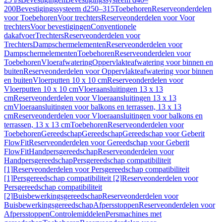
200
Bevestigingssysteem d250–315
Toebehoren
Reserveonderdelen
voor Toebehoren
Voor trechters
Reserveonderdelen voor Voor
trechters
Voor bevestigingen
Conventionele
dakafvoer
Trechters
Reserveonderdelen voor
Trechters
Dampschermelementen
Reserveonderdelen voor
Dampschermelementen
Toebehoren
Reserveonderdelen voor
Toebehoren
Vloerafwatering
Oppervlakteafwatering voor binnen en
buiten
Reserveonderdelen voor Oppervlakteafwatering voor binnen
en buiten
Vloerputten 10 x 10 cm
Reserveonderdelen voor
Vloerputten 10 x 10 cm
Vloeraansluitingen 13 x 13
cm
Reserveonderdelen voor Vloeraansluitingen 13 x 13
cm
Vloeraansluitingen voor balkons en terrassen, 13 x 13
cm
Reserveonderdelen voor Vloeraansluitingen voor balkons en
terrassen, 13 x 13 cm
Toebehoren
Reserveonderdelen voor
Toebehoren
Gereedschap
Gereedschap
Gereedschap voor Geberit
FlowFit
Reserveonderdelen voor Gereedschap voor Geberit
FlowFit
Handpersgereedschap
Reserveonderdelen voor
Handpersgereedschap
Persgereedschap compatibiliteit
[1]
Reserveonderdelen voor Persgereedschap compatibiliteit
[1]
Persgereedschap compatibiliteit [2]
Reserveonderdelen voor
Persgereedschap compatibiliteit
[2]
Buisbewerkingsgereedschap
Reserveonderdelen voor
Buisbewerkingsgereedschap
Afpersstoppen
Reserveonderdelen voor
Afpersstoppen
Controlemiddelen
Persmachines met