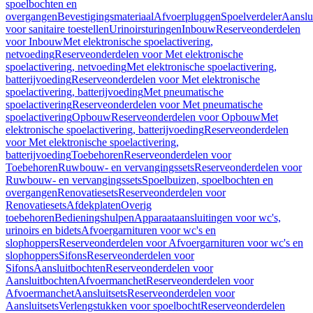
spoelbochten en
overgangen
Bevestigingsmateriaal
Afvoerpluggen
Spoelverdeler
Aanslu
voor sanitaire toestellen
Urinoirsturingen
Inbouw
Reserveonderdelen
voor Inbouw
Met elektronische spoelactivering,
netvoeding
Reserveonderdelen voor Met elektronische
spoelactivering, netvoeding
Met elektronische spoelactivering,
batterijvoeding
Reserveonderdelen voor Met elektronische
spoelactivering, batterijvoeding
Met pneumatische
spoelactivering
Reserveonderdelen voor Met pneumatische
spoelactivering
Opbouw
Reserveonderdelen voor Opbouw
Met
elektronische spoelactivering, batterijvoeding
Reserveonderdelen
voor Met elektronische spoelactivering,
batterijvoeding
Toebehoren
Reserveonderdelen voor
Toebehoren
Ruwbouw- en vervangingssets
Reserveonderdelen voor
Ruwbouw- en vervangingssets
Spoelbuizen, spoelbochten en
overgangen
Renovatiesets
Reserveonderdelen voor
Renovatiesets
Afdekplaten
Overig
toebehoren
Bedieningshulpen
Apparaataansluitingen voor wc's,
urinoirs en bidets
Afvoergarnituren voor wc's en
slophoppers
Reserveonderdelen voor Afvoergarnituren voor wc's en
slophoppers
Sifons
Reserveonderdelen voor
Sifons
Aansluitbochten
Reserveonderdelen voor
Aansluitbochten
Afvoermanchet
Reserveonderdelen voor
Afvoermanchet
Aansluitsets
Reserveonderdelen voor
Aansluitsets
Verlengstukken voor spoelbocht
Reserveonderdelen