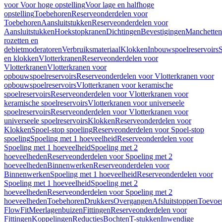
voor Voor hoge opstelling
Voor lage en halfhoge
opstelling
Toebehoren
Reserveonderdelen voor
Toebehoren
Aansluitstukken
Reserveonderdelen voor
Aansluitstukken
Hoekstopkranen
Dichtingen
Bevestigingen
Manchetten
rozetten en
debietmoderatoren
Verbruiksmateriaal
Klokken
Inbouwspoelreservoirs
en klokken
Vlotterkranen
Reserveonderdelen voor
Vlotterkranen
Vlotterkranen voor
opbouwspoelreservoirs
Reserveonderdelen voor Vlotterkranen voor
opbouwspoelreservoirs
Vlotterkranen voor keramische
spoelreservoirs
Reserveonderdelen voor Vlotterkranen voor
keramische spoelreservoirs
Vlotterkranen voor universeele
spoelreservoirs
Reserveonderdelen voor Vlotterkranen voor
universeele spoelreservoirs
Klokken
Reserveonderdelen voor
Klokken
Spoel-stop spoeling
Reserveonderdelen voor Spoel-stop
spoeling
Spoeling met 1 hoeveelheid
Reserveonderdelen voor
Spoeling met 1 hoeveelheid
Spoeling met 2
hoeveelheden
Reserveonderdelen voor Spoeling met 2
hoeveelheden
Binnenwerken
Reserveonderdelen voor
Binnenwerken
Spoeling met 1 hoeveelheid
Reserveonderdelen voor
Spoeling met 1 hoeveelheid
Spoeling met 2
hoeveelheden
Reserveonderdelen voor Spoeling met 2
hoeveelheden
Toebehoren
Drukkers
Overgangen
Afsluitstoppen
Toevoe
FlowFit
Meerlagenbuizen
Fittingen
Reserveonderdelen voor
Fittingen
Koppelingen
Reducties
Bochten
T-stukken
Inwendige