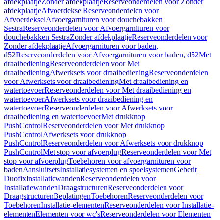
afdekplaatje
Zonder afdekplaatje
Reserveonderdelen voor Zonder
afdekplaatje
Afvoerdeksel
Reserveonderdelen voor
Afvoerdeksel
Afvoergarnituren voor douchebakken
Sestra
Reserveonderdelen voor Afvoergarnituren voor
douchebakken Sestra
Zonder afdekplaatje
Reserveonderdelen voor
Zonder afdekplaatje
Afvoergarnituren voor baden,
d52
Reserveonderdelen voor Afvoergarnituren voor baden, d52
Met
draaibediening
Reserveonderdelen voor Met
draaibediening
Afwerksets voor draaibediening
Reserveonderdelen
voor Afwerksets voor draaibediening
Met draaibediening en
watertoevoer
Reserveonderdelen voor Met draaibediening en
watertoevoer
Afwerksets voor draaibediening en
watertoevoer
Reserveonderdelen voor Afwerksets voor
draaibediening en watertoevoer
Met drukknop
PushControl
Reserveonderdelen voor Met drukknop
PushControl
Afwerksets voor drukknop
PushControl
Reserveonderdelen voor Afwerksets voor drukknop
PushControl
Met stop voor afvoerplug
Reserveonderdelen voor Met
stop voor afvoerplug
Toebehoren voor afvoergarnituren voor
baden
Aansluitsets
Installatiesystemen en spoelsystemen
Geberit
Duofix
Installatiewanden
Reserveonderdelen voor
Installatiewanden
Draagstructuren
Reserveonderdelen voor
Draagstructuren
Beplatingen
Toebehoren
Reserveonderdelen voor
Toebehoren
Installatie-elementen
Reserveonderdelen voor Installatie-
elementen
Elementen voor wc's
Reserveonderdelen voor Elementen