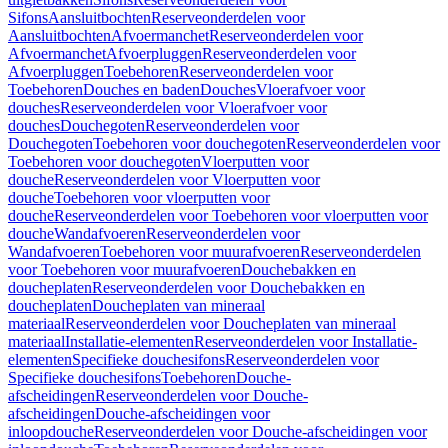
Sifons
Aansluitbochten
Reserveonderdelen voor
Aansluitbochten
Afvoermanchet
Reserveonderdelen voor
Afvoermanchet
Afvoerpluggen
Reserveonderdelen voor
Afvoerpluggen
Toebehoren
Reserveonderdelen voor
Toebehoren
Douches en baden
Douches
Vloerafvoer voor
douches
Reserveonderdelen voor Vloerafvoer voor
douches
Douchegoten
Reserveonderdelen voor
Douchegoten
Toebehoren voor douchegoten
Reserveonderdelen voor
Toebehoren voor douchegoten
Vloerputten voor
douche
Reserveonderdelen voor Vloerputten voor
douche
Toebehoren voor vloerputten voor
douche
Reserveonderdelen voor Toebehoren voor vloerputten voor
douche
Wandafvoeren
Reserveonderdelen voor
Wandafvoeren
Toebehoren voor muurafvoeren
Reserveonderdelen
voor Toebehoren voor muurafvoeren
Douchebakken en
doucheplaten
Reserveonderdelen voor Douchebakken en
doucheplaten
Doucheplaten van mineraal
materiaal
Reserveonderdelen voor Doucheplaten van mineraal
materiaal
Installatie-elementen
Reserveonderdelen voor Installatie-
elementen
Specifieke douchesifons
Reserveonderdelen voor
Specifieke douchesifons
Toebehoren
Douche-
afscheidingen
Reserveonderdelen voor Douche-
afscheidingen
Douche-afscheidingen voor
inloopdouche
Reserveonderdelen voor Douche-afscheidingen voor