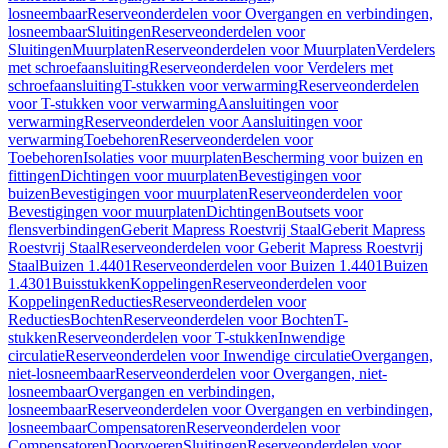
losneembaar
Reserveonderdelen voor Overgangen en verbindingen,
losneembaar
Sluitingen
Reserveonderdelen voor
Sluitingen
Muurplaten
Reserveonderdelen voor Muurplaten
Verdelers
met schroefaansluiting
Reserveonderdelen voor Verdelers met
schroefaansluiting
T-stukken voor verwarming
Reserveonderdelen
voor T-stukken voor verwarming
Aansluitingen voor
verwarming
Reserveonderdelen voor Aansluitingen voor
verwarming
Toebehoren
Reserveonderdelen voor
Toebehoren
Isolaties voor muurplaten
Bescherming voor buizen en
fittingen
Dichtingen voor muurplaten
Bevestigingen voor
buizen
Bevestigingen voor muurplaten
Reserveonderdelen voor
Bevestigingen voor muurplaten
Dichtingen
Boutsets voor
flensverbindingen
Geberit Mapress Roestvrij Staal
Geberit Mapress
Roestvrij Staal
Reserveonderdelen voor Geberit Mapress Roestvrij
Staal
Buizen 1.4401
Reserveonderdelen voor Buizen 1.4401
Buizen
1.4301
Buisstukken
Koppelingen
Reserveonderdelen voor
Koppelingen
Reducties
Reserveonderdelen voor
Reducties
Bochten
Reserveonderdelen voor Bochten
T-
stukken
Reserveonderdelen voor T-stukken
Inwendige
circulatie
Reserveonderdelen voor Inwendige circulatie
Overgangen,
niet-losneembaar
Reserveonderdelen voor Overgangen, niet-
losneembaar
Overgangen en verbindingen,
losneembaar
Reserveonderdelen voor Overgangen en verbindingen,
losneembaar
Compensatoren
Reserveonderdelen voor
Compensatoren
Doorvoeren
Sluitingen
Reserveonderdelen voor