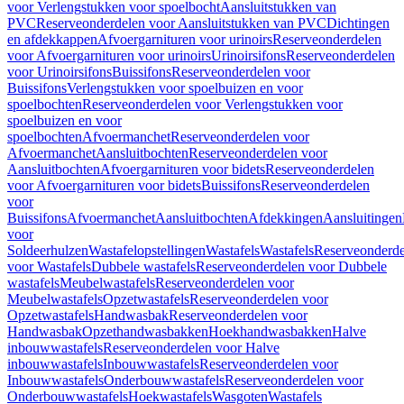
voor Verlengstukken voor spoelbocht
Aansluitstukken van
PVC
Reserveonderdelen voor Aansluitstukken van PVC
Dichtingen
en afdekkappen
Afvoergarnituren voor urinoirs
Reserveonderdelen
voor Afvoergarnituren voor urinoirs
Urinoirsifons
Reserveonderdelen
voor Urinoirsifons
Buissifons
Reserveonderdelen voor
Buissifons
Verlengstukken voor spoelbuizen en voor
spoelbochten
Reserveonderdelen voor Verlengstukken voor
spoelbuizen en voor
spoelbochten
Afvoermanchet
Reserveonderdelen voor
Afvoermanchet
Aansluitbochten
Reserveonderdelen voor
Aansluitbochten
Afvoergarnituren voor bidets
Reserveonderdelen
voor Afvoergarnituren voor bidets
Buissifons
Reserveonderdelen
voor
Buissifons
Afvoermanchet
Aansluitbochten
Afdekkingen
Aansluitingen
voor
Soldeerhulzen
Wastafelopstellingen
Wastafels
Wastafels
Reserveonderde
voor Wastafels
Dubbele wastafels
Reserveonderdelen voor Dubbele
wastafels
Meubelwastafels
Reserveonderdelen voor
Meubelwastafels
Opzetwastafels
Reserveonderdelen voor
Opzetwastafels
Handwasbak
Reserveonderdelen voor
Handwasbak
Opzethandwasbakken
Hoekhandwasbakken
Halve
inbouwwastafels
Reserveonderdelen voor Halve
inbouwwastafels
Inbouwwastafels
Reserveonderdelen voor
Inbouwwastafels
Onderbouwwastafels
Reserveonderdelen voor
Onderbouwwastafels
Hoekwastafels
Wasgoten
Wastafels