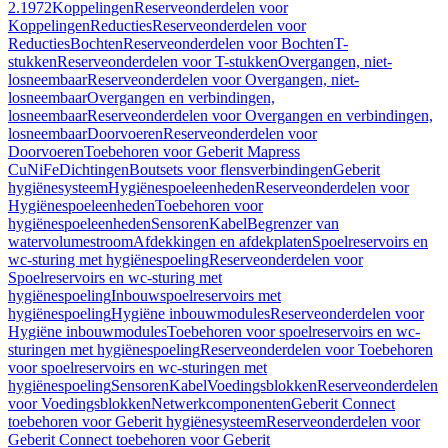
2.1972
Koppelingen
Reserveonderdelen voor
Koppelingen
Reducties
Reserveonderdelen voor
Reducties
Bochten
Reserveonderdelen voor Bochten
T-
stukken
Reserveonderdelen voor T-stukken
Overgangen, niet-
losneembaar
Reserveonderdelen voor Overgangen, niet-
losneembaar
Overgangen en verbindingen,
losneembaar
Reserveonderdelen voor Overgangen en verbindingen,
losneembaar
Doorvoeren
Reserveonderdelen voor
Doorvoeren
Toebehoren voor Geberit Mapress
CuNiFe
Dichtingen
Boutsets voor flensverbindingen
Geberit
hygiënesysteem
Hygiënespoeleenheden
Reserveonderdelen voor
Hygiënespoeleenheden
Toebehoren voor
hygiënespoeleenheden
Sensoren
Kabel
Begrenzer van
watervolumestroom
Afdekkingen en afdekplaten
Spoelreservoirs en
wc-sturing met hygiënespoeling
Reserveonderdelen voor
Spoelreservoirs en wc-sturing met
hygiënespoeling
Inbouwspoelreservoirs met
hygiënespoeling
Hygiëne inbouwmodules
Reserveonderdelen voor
Hygiëne inbouwmodules
Toebehoren voor spoelreservoirs en wc-
sturingen met hygiënespoeling
Reserveonderdelen voor Toebehoren
voor spoelreservoirs en wc-sturingen met
hygiënespoeling
Sensoren
Kabel
Voedingsblokken
Reserveonderdelen
voor Voedingsblokken
Netwerkcomponenten
Geberit Connect
toebehoren voor Geberit hygiënesysteem
Reserveonderdelen voor
Geberit Connect toebehoren voor Geberit