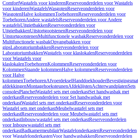
Comfort
Wastafels voor kinderen
Reserveonderdelen voor Wastafels
voor kinderen
Wastafels
Wasgoten
Reserveonderdelen voor
Wasgoten
Halve kolommen
Toebehoren
Reserveonderdelen voor
Toebehoren
Andere wastafels
Reserveonderdelen voor Andere
wastafels
Uitgietbakken
Reserveonderdelen voor
Uitgietbakken
Uitstortgootstenen
Reserveonderdelen voor
Uitstortgootstenen
Multifunctionele wasbak
Reserveonderdelen voor
Multifunctionele wasbak
Opvangbakken voor
gips
Laboratoriumbakken
Reserveonderdelen voor
Laboratoriumbakken
Wastafels voor klaslokalen
Reserveonderdelen
voor Wastafels voor
klaslokalen
Toebehoren
Kolommen
Reserveonderdelen voor
Kolommen
Staande kolommen
Halve kolommen
Reserveonderdelen
voor Halve
kolommen
Toebehoren
Afvoerdeksel
Handdoekhouder
Bevestigingsmat
afdekkingen
Montagehoeksteunen
Afdeklijsten
Achterwandplaten
Sets
consoles
Planchet
Wastafel sets met onderkast
Set handwasbak met
onderkast
Reserveonderdelen voor Set handwasbak met
onderkast
Wastafel sets met onderkast
Reserveonderdelen voor
Wastafel sets met onderkast
Meubelwastafel sets met
onderkast
Reserveonderdelen voor Meubelwastafel sets met
onderkast
Inbouwwastafel sets met onderkast
Reserveonderdelen
voor Inbouwwastafel sets met
onderkast
Badkamermeubilair
Wastafelonderkasten
Reserveonderdelen
voor Wastafelonderkasten
Voor handwasbakken
Reserveonderdelen