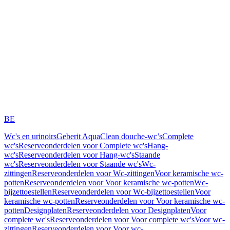
BE
Wc's en urinoirs
Geberit AquaClean douche-wc’s
Complete
wc's
Reserveonderdelen voor Complete wc's
Hang-
wc's
Reserveonderdelen voor Hang-wc's
Staande
wc's
Reserveonderdelen voor Staande wc's
Wc-
zittingen
Reserveonderdelen voor Wc-zittingen
Voor keramische wc-
potten
Reserveonderdelen voor Voor keramische wc-potten
Wc-
bijzettoestellen
Reserveonderdelen voor Wc-bijzettoestellen
Voor
keramische wc-potten
Reserveonderdelen voor Voor keramische wc-
potten
Designplaten
Reserveonderdelen voor Designplaten
Voor
complete wc's
Reserveonderdelen voor Voor complete wc's
Voor wc-
zittingen
Reserveonderdelen voor Voor wc-