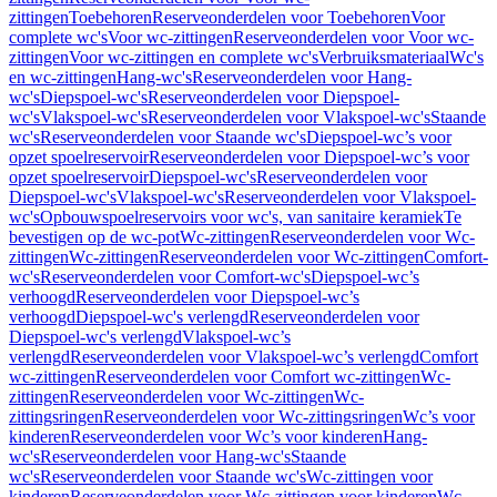
zittingen
Toebehoren
Reserveonderdelen voor Toebehoren
Voor
complete wc's
Voor wc-zittingen
Reserveonderdelen voor Voor wc-
zittingen
Voor wc-zittingen en complete wc's
Verbruiksmateriaal
Wc's
en wc-zittingen
Hang-wc's
Reserveonderdelen voor Hang-
wc's
Diepspoel-wc's
Reserveonderdelen voor Diepspoel-
wc's
Vlakspoel-wc's
Reserveonderdelen voor Vlakspoel-wc's
Staande
wc's
Reserveonderdelen voor Staande wc's
Diepspoel-wc’s voor
opzet spoelreservoir
Reserveonderdelen voor Diepspoel-wc’s voor
opzet spoelreservoir
Diepspoel-wc's
Reserveonderdelen voor
Diepspoel-wc's
Vlakspoel-wc's
Reserveonderdelen voor Vlakspoel-
wc's
Opbouwspoelreservoirs voor wc's, van sanitaire keramiek
Te
bevestigen op de wc-pot
Wc-zittingen
Reserveonderdelen voor Wc-
zittingen
Wc-zittingen
Reserveonderdelen voor Wc-zittingen
Comfort-
wc's
Reserveonderdelen voor Comfort-wc's
Diepspoel-wc’s
verhoogd
Reserveonderdelen voor Diepspoel-wc’s
verhoogd
Diepspoel-wc's verlengd
Reserveonderdelen voor
Diepspoel-wc's verlengd
Vlakspoel-wc’s
verlengd
Reserveonderdelen voor Vlakspoel-wc’s verlengd
Comfort
wc-zittingen
Reserveonderdelen voor Comfort wc-zittingen
Wc-
zittingen
Reserveonderdelen voor Wc-zittingen
Wc-
zittingsringen
Reserveonderdelen voor Wc-zittingsringen
Wc’s voor
kinderen
Reserveonderdelen voor Wc’s voor kinderen
Hang-
wc's
Reserveonderdelen voor Hang-wc's
Staande
wc's
Reserveonderdelen voor Staande wc's
Wc-zittingen voor
kinderen
Reserveonderdelen voor Wc-zittingen voor kinderen
Wc-