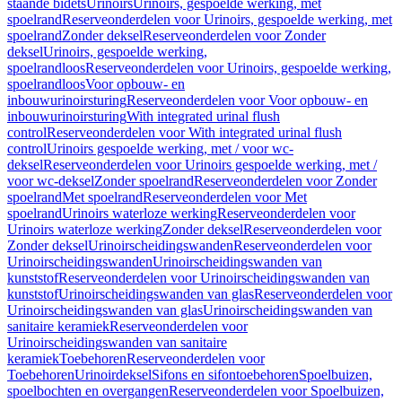
staande bidets
Urinoirs
Urinoirs, gespoelde werking, met
spoelrand
Reserveonderdelen voor Urinoirs, gespoelde werking, met
spoelrand
Zonder deksel
Reserveonderdelen voor Zonder
deksel
Urinoirs, gespoelde werking,
spoelrandloos
Reserveonderdelen voor Urinoirs, gespoelde werking,
spoelrandloos
Voor opbouw- en
inbouwurinoirsturing
Reserveonderdelen voor Voor opbouw- en
inbouwurinoirsturing
With integrated urinal flush
control
Reserveonderdelen voor With integrated urinal flush
control
Urinoirs gespoelde werking, met / voor wc-
deksel
Reserveonderdelen voor Urinoirs gespoelde werking, met /
voor wc-deksel
Zonder spoelrand
Reserveonderdelen voor Zonder
spoelrand
Met spoelrand
Reserveonderdelen voor Met
spoelrand
Urinoirs waterloze werking
Reserveonderdelen voor
Urinoirs waterloze werking
Zonder deksel
Reserveonderdelen voor
Zonder deksel
Urinoirscheidingswanden
Reserveonderdelen voor
Urinoirscheidingswanden
Urinoirscheidingswanden van
kunststof
Reserveonderdelen voor Urinoirscheidingswanden van
kunststof
Urinoirscheidingswanden van glas
Reserveonderdelen voor
Urinoirscheidingswanden van glas
Urinoirscheidingswanden van
sanitaire keramiek
Reserveonderdelen voor
Urinoirscheidingswanden van sanitaire
keramiek
Toebehoren
Reserveonderdelen voor
Toebehoren
Urinoirdeksel
Sifons en sifontoebehoren
Spoelbuizen,
spoelbochten en overgangen
Reserveonderdelen voor Spoelbuizen,