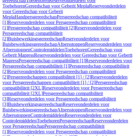
gereedschap
Toebehoren
Reserveonderdelen voor
Toebehoren
Gereedschap voor Geberit Mepla
Reserveonderdelen
voor Gereedschap voor Geberit
Mepla
Handpersgereedschap
Persgereedschap compatibiliteit
[1]
Reserveonderdelen voor Persgereedschap compatibiliteit
[1]
Persgereedschap compatibiliteit [2]
Reserveonderdelen voor
Persgereedschap compatibiliteit
[2]
Buisbewerkingsgereedschap
Reserveonderdelen voor
Buisbewerkingsgereedschap
Afpersstoppen
Reserveonderdelen voor
Afpersstoppen
Controlemiddelen
Toebehoren
Gereedschap voor
Geberit Mapress
Reserveonderdelen voor Gereedschap voor Geberit
Mapress
Persgereedschap compatibiliteit [1]
Reserveonderdelen voor
Persgereedschap compatibiliteit [1]
Persgereedschap compatibiliteit
[2]
Reserveonderdelen voor Persgereedschap compatibiliteit
[2]
Persgereedschappen compatibiliteit [1] / [2]
Reserveonderdelen
voor Persgereedschappen compatibiliteit [1] / [2]
Persgereedschap
compatibiliteit [2XL]
Reserveonderdelen voor Persgereedschap
compatibiliteit [2XL]
Persgereedschap compatibiliteit
[3]
Reserveonderdelen voor Persgereedschap compatibiliteit
[3]
Buisbewerkingsgereedschap
Reserveonderdelen voor
Buisbewerkingsgereedschap
Afpersstoppen
Reserveonderdelen voor
Afpersstoppen
Controlemiddelen
Reserveonderdelen voor
Controlemiddelen
Toebehoren
Persgereedschap
Reserveonderdelen
voor Persgereedschap
Persgereedschap compatibiliteit
[1]
Reserveonderdelen voor Persgereedschap compatibiliteit