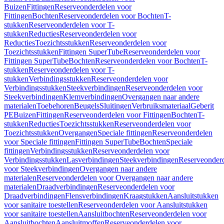
Buizen
Fittingen
Reserveonderdelen voor
Fittingen
Bochten
Reserveonderdelen voor Bochten
T-
stukken
Reserveonderdelen voor T-
stukken
Reducties
Reserveonderdelen voor
Reducties
Toezichtsstukken
Reserveonderdelen voor
Toezichtsstukken
Fittingen SuperTube
Reserveonderdelen voor
Fittingen SuperTube
Bochten
Reserveonderdelen voor Bochten
T-
stukken
Reserveonderdelen voor T-
stukken
Verbindingsstukken
Reserveonderdelen voor
Verbindingsstukken
Steekverbindingen
Reserveonderdelen voor
Steekverbindingen
Klemverbindingen
Overgangen naar andere
materialen
Toebehoren
Beugels
Sluitingen
Verbruiksmateriaal
Geberit
PE
Buizen
Fittingen
Reserveonderdelen voor Fittingen
Bochten
T-
stukken
Reducties
Toezichtsstukken
Reserveonderdelen voor
Toezichtsstukken
Overgangen
Speciale fittingen
Reserveonderdelen
voor Speciale fittingen
Fittingen SuperTube
Bochten
Speciale
fittingen
Verbindingsstukken
Reserveonderdelen voor
Verbindingsstukken
Lasverbindingen
Steekverbindingen
Reserveonder
voor Steekverbindingen
Overgangen naar andere
materialen
Reserveonderdelen voor Overgangen naar andere
materialen
Draadverbindingen
Reserveonderdelen voor
Draadverbindingen
Flensverbindingen
Kraagstukken
Aansluitstukken
voor sanitaire toestellen
Reserveonderdelen voor Aansluitstukken
voor sanitaire toestellen
Aansluitbochten
Reserveonderdelen voor
Aansluitbochten
Aansluitmoffen
Reserveonderdelen voor