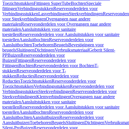
Toezichtsstukken
Fittingen SuperTube
Bochten
Speciale
fittingen
Verbindingsstukken
Reserveonderdelen voor
Verbindingsstukken
Lasverbindingen
Steekverbindingen
Reserveonder
voor Steekverbindingen
Overgangen naar andere
materialen
Reserveonderdelen voor Overgangen naar andere
materialen
Aansluitstukken voor sanitaire
toestellen
Reserveonderdelen voor Aansluitstukken voor sanitaire
toestellen
Aansluitbochten
Reserveonderdelen voor
Aansluitbochten
Toebehoren
Beugels
Bevestigingen voor
beugels
Sluitingen
Dichtingen
Verbruiksmateriaal
Geberit Silent-
PP
Buizen
Reserveonderdelen voor
Buizen
Fittingen
Reserveonderdelen voor
Fittingen
Bochten
Reserveonderdelen voor Bochten
T-
stukken
Reserveonderdelen voor T-
stukken
Reducties
Reserveonderdelen voor
Reducties
Toezichtsstukken
Reserveonderdelen voor
Toezichtsstukken
Verbindingsstukken
Reserveonderdelen voor
Verbindingsstukken
Steekverbindingen
Reserveonderdelen voor
Steekverbindingen
Klemverbindingen
Overgangen naar andere
materialen
Aansluitstukken voor sanitaire
toestellen
Reserveonderdelen voor Aansluitstukken voor sanitaire
toestellen
Aansluitbochten
Reserveonderdelen voor
Aansluitbochten
Aansluitbuizen
Reserveonderdelen voor
Aansluitbuizen
Toebehoren
Beugels
Sluitingen
Dichtingen
Verbruiksmat
Silent-Pro
Buizen
Reserveonderdelen voor