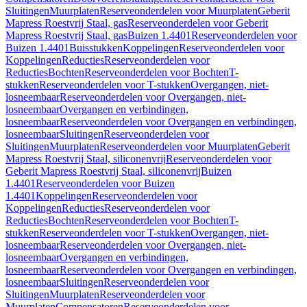
Sluitingen
Muurplaten
Reserveonderdelen voor Muurplaten
Geberit
Mapress Roestvrij Staal, gas
Reserveonderdelen voor Geberit
Mapress Roestvrij Staal, gas
Buizen 1.4401
Reserveonderdelen voor
Buizen 1.4401
Buisstukken
Koppelingen
Reserveonderdelen voor
Koppelingen
Reducties
Reserveonderdelen voor
Reducties
Bochten
Reserveonderdelen voor Bochten
T-
stukken
Reserveonderdelen voor T-stukken
Overgangen, niet-
losneembaar
Reserveonderdelen voor Overgangen, niet-
losneembaar
Overgangen en verbindingen,
losneembaar
Reserveonderdelen voor Overgangen en verbindingen,
losneembaar
Sluitingen
Reserveonderdelen voor
Sluitingen
Muurplaten
Reserveonderdelen voor Muurplaten
Geberit
Mapress Roestvrij Staal, siliconenvrij
Reserveonderdelen voor
Geberit Mapress Roestvrij Staal, siliconenvrij
Buizen
1.4401
Reserveonderdelen voor Buizen
1.4401
Koppelingen
Reserveonderdelen voor
Koppelingen
Reducties
Reserveonderdelen voor
Reducties
Bochten
Reserveonderdelen voor Bochten
T-
stukken
Reserveonderdelen voor T-stukken
Overgangen, niet-
losneembaar
Reserveonderdelen voor Overgangen, niet-
losneembaar
Overgangen en verbindingen,
losneembaar
Reserveonderdelen voor Overgangen en verbindingen,
losneembaar
Sluitingen
Reserveonderdelen voor
Sluitingen
Muurplaten
Reserveonderdelen voor
Muurplaten
Compensatoren
Reserveonderdelen voor