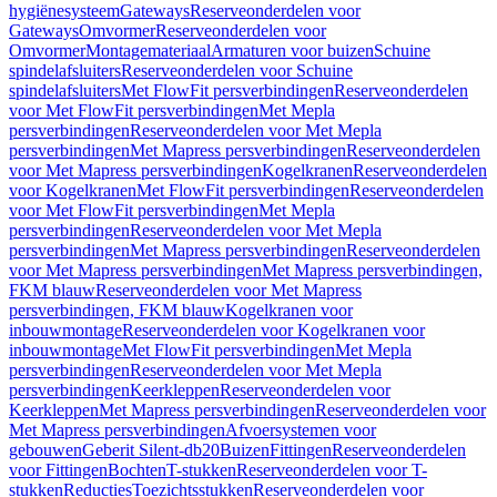
hygiënesysteem
Gateways
Reserveonderdelen voor
Gateways
Omvormer
Reserveonderdelen voor
Omvormer
Montagemateriaal
Armaturen voor buizen
Schuine
spindelafsluiters
Reserveonderdelen voor Schuine
spindelafsluiters
Met FlowFit persverbindingen
Reserveonderdelen
voor Met FlowFit persverbindingen
Met Mepla
persverbindingen
Reserveonderdelen voor Met Mepla
persverbindingen
Met Mapress persverbindingen
Reserveonderdelen
voor Met Mapress persverbindingen
Kogelkranen
Reserveonderdelen
voor Kogelkranen
Met FlowFit persverbindingen
Reserveonderdelen
voor Met FlowFit persverbindingen
Met Mepla
persverbindingen
Reserveonderdelen voor Met Mepla
persverbindingen
Met Mapress persverbindingen
Reserveonderdelen
voor Met Mapress persverbindingen
Met Mapress persverbindingen,
FKM blauw
Reserveonderdelen voor Met Mapress
persverbindingen, FKM blauw
Kogelkranen voor
inbouwmontage
Reserveonderdelen voor Kogelkranen voor
inbouwmontage
Met FlowFit persverbindingen
Met Mepla
persverbindingen
Reserveonderdelen voor Met Mepla
persverbindingen
Keerkleppen
Reserveonderdelen voor
Keerkleppen
Met Mapress persverbindingen
Reserveonderdelen voor
Met Mapress persverbindingen
Afvoersystemen voor
gebouwen
Geberit Silent-db20
Buizen
Fittingen
Reserveonderdelen
voor Fittingen
Bochten
T-stukken
Reserveonderdelen voor T-
stukken
Reducties
Toezichtsstukken
Reserveonderdelen voor