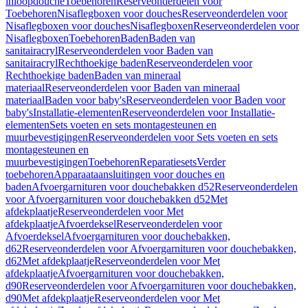
inloopdouche
Toebehoren
Reserveonderdelen voor
Toebehoren
Nisaflegboxen voor douches
Reserveonderdelen voor
Nisaflegboxen voor douches
Nisaflegboxen
Reserveonderdelen voor
Nisaflegboxen
Toebehoren
Baden
Baden van
sanitairacryl
Reserveonderdelen voor Baden van
sanitairacryl
Rechthoekige baden
Reserveonderdelen voor
Rechthoekige baden
Baden van mineraal
materiaal
Reserveonderdelen voor Baden van mineraal
materiaal
Baden voor baby's
Reserveonderdelen voor Baden voor
baby's
Installatie-elementen
Reserveonderdelen voor Installatie-
elementen
Sets voeten en sets montagesteunen en
muurbevestigingen
Reserveonderdelen voor Sets voeten en sets
montagesteunen en
muurbevestigingen
Toebehoren
Reparatiesets
Verder
toebehoren
Apparaataansluitingen voor douches en
baden
Afvoergarnituren voor douchebakken d52
Reserveonderdelen
voor Afvoergarnituren voor douchebakken d52
Met
afdekplaatje
Reserveonderdelen voor Met
afdekplaatje
Afvoerdeksel
Reserveonderdelen voor
Afvoerdeksel
Afvoergarnituren voor douchebakken,
d62
Reserveonderdelen voor Afvoergarnituren voor douchebakken,
d62
Met afdekplaatje
Reserveonderdelen voor Met
afdekplaatje
Afvoergarnituren voor douchebakken,
d90
Reserveonderdelen voor Afvoergarnituren voor douchebakken,
d90
Met afdekplaatje
Reserveonderdelen voor Met