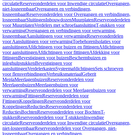
circulatie
Reserveonderdelen voor Inwendige circulatie
Overgangen,
niet-losneembaar
Overgangen en verbindingen,
losneembaar
Reserveonderdelen voor Overgangen en verbindingen,
losneembaar
Sluitingen
Inbouwdozen
Muurplaten
Reserveonderdelen
voor Muurplaten
Verdelers met schroefaansluiting
T-stukken voor
verwarming
Overgangen en verbindingen voor verwarming,
losneembaar
Aansluitingen voor verwarming
Reserveonderdelen
voor Aansluitingen voor verwarming
Toebehoren
Isolaties voor
aansluitingen
Afdichtingen voor buizen en fittingen
Afdichtingen
voor aansluitingen
Afdichtingen voor fittingen
Afdekking voor
fittingen
Bevestigingen voor buizen
Beschermbuizen en
inleghulpstukken
Bevestigingen voor
aansluitingen
Verdelerkasten
Systeemafdichtingen
Sets schroeven
voor flensverbindingen
Verbruiksmateriaal
Geberit
Mepla
Meerlagenbuizen
Reserveonderdelen voor
Meerlagenbuizen
Meerlagenbuizen voor
verwarming
Reserveonderdelen voor Meerlagenbuizen voor
verwarming
Fittingen
Reserveonderdelen voor
Fittingen
Koppelingen
Reserveonderdelen voor
Koppelingen
Reducties
Reserveonderdelen voor
Reducties
Bochten
Reserveonderdelen voor Bochten
T-
stukken
Reserveonderdelen voor T-stukken
Inwendige
circulatie
Reserveonderdelen voor Inwendige circulatie
Overgangen,
niet-losneembaar
Reserveonderdelen voor Overgangen, niet-
losneembaar
Overgangen en verbindingen,