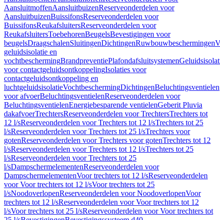
Aansluitmoffen
Aansluitbuizen
Reserveonderdelen voor
Aansluitbuizen
Buissifons
Reserveonderdelen voor
Buissifons
Reukafsluiters
Reserveonderdelen voor
Reukafsluiters
Toebehoren
Beugels
Bevestigingen voor
beugels
Draagschalen
Sluitingen
Dichtingen
Ruwbouwbeschermingen
V
geluidsisolatie en
vochtbescherming
Brandpreventie
Plafondafsluitsystemen
Geluidsisolat
voor contactgeluidsontkoppeling
Isolaties voor
contactgeluidsontkoppeling en
luchtgeluidsisolatie
Vochtbescherming
Dichtingen
Beluchtingsventielen
voor afvoer
Beluchtingsventielen
Reserveonderdelen voor
Beluchtingsventielen
Energiebesparende ventielen
Geberit Pluvia
dakafvoer
Trechters
Reserveonderdelen voor Trechters
Trechters tot
12 l/s
Reserveonderdelen voor Trechters tot 12 l/s
Trechters tot 25
l/s
Reserveonderdelen voor Trechters tot 25 l/s
Trechters voor
goten
Reserveonderdelen voor Trechters voor goten
Trechters tot 12
l/s
Reserveonderdelen voor Trechters tot 12 l/s
Trechters tot 25
l/s
Reserveonderdelen voor Trechters tot 25
l/s
Dampschermelementen
Reserveonderdelen voor
Dampschermelementen
Voor trechters tot 12 l/s
Reserveonderdelen
voor Voor trechters tot 12 l/s
Voor trechters tot 25
l/s
Noodoverlopen
Reserveonderdelen voor Noodoverlopen
Voor
trechters tot 12 l/s
Reserveonderdelen voor Voor trechters tot 12
l/s
Voor trechters tot 25 l/s
Reserveonderdelen voor Voor trechters tot
25 l/s
Bevestigingen
Bevestigingssysteem d40–