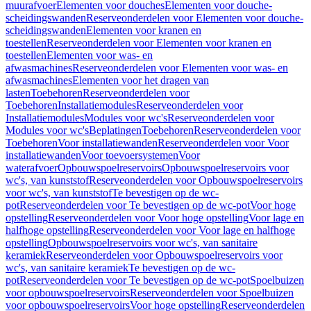
muurafvoer
Elementen voor douches
Elementen voor douche-
scheidingswanden
Reserveonderdelen voor Elementen voor douche-
scheidingswanden
Elementen voor kranen en
toestellen
Reserveonderdelen voor Elementen voor kranen en
toestellen
Elementen voor was- en
afwasmachines
Reserveonderdelen voor Elementen voor was- en
afwasmachines
Elementen voor het dragen van
lasten
Toebehoren
Reserveonderdelen voor
Toebehoren
Installatiemodules
Reserveonderdelen voor
Installatiemodules
Modules voor wc's
Reserveonderdelen voor
Modules voor wc's
Beplatingen
Toebehoren
Reserveonderdelen voor
Toebehoren
Voor installatiewanden
Reserveonderdelen voor Voor
installatiewanden
Voor toevoersystemen
Voor
waterafvoer
Opbouwspoelreservoirs
Opbouwspoelreservoirs voor
wc's, van kunststof
Reserveonderdelen voor Opbouwspoelreservoirs
voor wc's, van kunststof
Te bevestigen op de wc-
pot
Reserveonderdelen voor Te bevestigen op de wc-pot
Voor hoge
opstelling
Reserveonderdelen voor Voor hoge opstelling
Voor lage en
halfhoge opstelling
Reserveonderdelen voor Voor lage en halfhoge
opstelling
Opbouwspoelreservoirs voor wc's, van sanitaire
keramiek
Reserveonderdelen voor Opbouwspoelreservoirs voor
wc's, van sanitaire keramiek
Te bevestigen op de wc-
pot
Reserveonderdelen voor Te bevestigen op de wc-pot
Spoelbuizen
voor opbouwspoelreservoirs
Reserveonderdelen voor Spoelbuizen
voor opbouwspoelreservoirs
Voor hoge opstelling
Reserveonderdelen