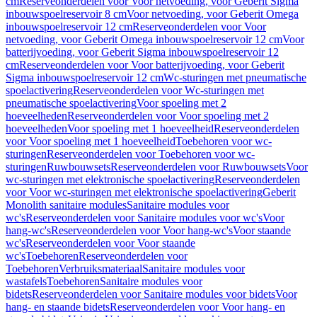
cm
Reserveonderdelen voor Voor netvoeding, voor Geberit Sigma
inbouwspoelreservoir 8 cm
Voor netvoeding, voor Geberit Omega
inbouwspoelreservoir 12 cm
Reserveonderdelen voor Voor
netvoeding, voor Geberit Omega inbouwspoelreservoir 12 cm
Voor
batterijvoeding, voor Geberit Sigma inbouwspoelreservoir 12
cm
Reserveonderdelen voor Voor batterijvoeding, voor Geberit
Sigma inbouwspoelreservoir 12 cm
Wc-sturingen met pneumatische
spoelactivering
Reserveonderdelen voor Wc-sturingen met
pneumatische spoelactivering
Voor spoeling met 2
hoeveelheden
Reserveonderdelen voor Voor spoeling met 2
hoeveelheden
Voor spoeling met 1 hoeveelheid
Reserveonderdelen
voor Voor spoeling met 1 hoeveelheid
Toebehoren voor wc-
sturingen
Reserveonderdelen voor Toebehoren voor wc-
sturingen
Ruwbouwsets
Reserveonderdelen voor Ruwbouwsets
Voor
wc-sturingen met elektronische spoelactivering
Reserveonderdelen
voor Voor wc-sturingen met elektronische spoelactivering
Geberit
Monolith sanitaire modules
Sanitaire modules voor
wc's
Reserveonderdelen voor Sanitaire modules voor wc's
Voor
hang-wc's
Reserveonderdelen voor Voor hang-wc's
Voor staande
wc's
Reserveonderdelen voor Voor staande
wc's
Toebehoren
Reserveonderdelen voor
Toebehoren
Verbruiksmateriaal
Sanitaire modules voor
wastafels
Toebehoren
Sanitaire modules voor
bidets
Reserveonderdelen voor Sanitaire modules voor bidets
Voor
hang- en staande bidets
Reserveonderdelen voor Voor hang- en