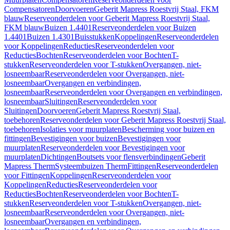
Compensatoren
Doorvoeren
Geberit Mapress Roestvrij Staal, FKM
blauw
Reserveonderdelen voor Geberit Mapress Roestvrij Staal,
FKM blauw
Buizen 1.4401
Reserveonderdelen voor Buizen
1.4401
Buizen 1.4301
Buisstukken
Koppelingen
Reserveonderdelen
voor Koppelingen
Reducties
Reserveonderdelen voor
Reducties
Bochten
Reserveonderdelen voor Bochten
T-
stukken
Reserveonderdelen voor T-stukken
Overgangen, niet-
losneembaar
Reserveonderdelen voor Overgangen, niet-
losneembaar
Overgangen en verbindingen,
losneembaar
Reserveonderdelen voor Overgangen en verbindingen,
losneembaar
Sluitingen
Reserveonderdelen voor
Sluitingen
Doorvoeren
Geberit Mapress Roestvrij Staal,
toebehoren
Reserveonderdelen voor Geberit Mapress Roestvrij Staal,
toebehoren
Isolaties voor muurplaten
Bescherming voor buizen en
fittingen
Bevestigingen voor buizen
Bevestigingen voor
muurplaten
Reserveonderdelen voor Bevestigingen voor
muurplaten
Dichtingen
Boutsets voor flensverbindingen
Geberit
Mapress Therm
Systeembuizen Therm
Fittingen
Reserveonderdelen
voor Fittingen
Koppelingen
Reserveonderdelen voor
Koppelingen
Reducties
Reserveonderdelen voor
Reducties
Bochten
Reserveonderdelen voor Bochten
T-
stukken
Reserveonderdelen voor T-stukken
Overgangen, niet-
losneembaar
Reserveonderdelen voor Overgangen, niet-
losneembaar
Overgangen en verbindingen,