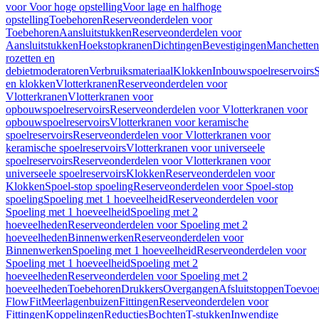
voor Voor hoge opstelling
Voor lage en halfhoge
opstelling
Toebehoren
Reserveonderdelen voor
Toebehoren
Aansluitstukken
Reserveonderdelen voor
Aansluitstukken
Hoekstopkranen
Dichtingen
Bevestigingen
Manchetten
rozetten en
debietmoderatoren
Verbruiksmateriaal
Klokken
Inbouwspoelreservoirs
en klokken
Vlotterkranen
Reserveonderdelen voor
Vlotterkranen
Vlotterkranen voor
opbouwspoelreservoirs
Reserveonderdelen voor Vlotterkranen voor
opbouwspoelreservoirs
Vlotterkranen voor keramische
spoelreservoirs
Reserveonderdelen voor Vlotterkranen voor
keramische spoelreservoirs
Vlotterkranen voor universeele
spoelreservoirs
Reserveonderdelen voor Vlotterkranen voor
universeele spoelreservoirs
Klokken
Reserveonderdelen voor
Klokken
Spoel-stop spoeling
Reserveonderdelen voor Spoel-stop
spoeling
Spoeling met 1 hoeveelheid
Reserveonderdelen voor
Spoeling met 1 hoeveelheid
Spoeling met 2
hoeveelheden
Reserveonderdelen voor Spoeling met 2
hoeveelheden
Binnenwerken
Reserveonderdelen voor
Binnenwerken
Spoeling met 1 hoeveelheid
Reserveonderdelen voor
Spoeling met 1 hoeveelheid
Spoeling met 2
hoeveelheden
Reserveonderdelen voor Spoeling met 2
hoeveelheden
Toebehoren
Drukkers
Overgangen
Afsluitstoppen
Toevoe
FlowFit
Meerlagenbuizen
Fittingen
Reserveonderdelen voor
Fittingen
Koppelingen
Reducties
Bochten
T-stukken
Inwendige