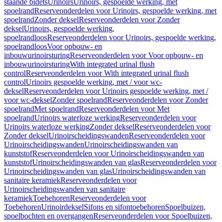
staande bidets
Urinoirs
Urinoirs, gespoelde werking, met
spoelrand
Reserveonderdelen voor Urinoirs, gespoelde werking, met
spoelrand
Zonder deksel
Reserveonderdelen voor Zonder
deksel
Urinoirs, gespoelde werking,
spoelrandloos
Reserveonderdelen voor Urinoirs, gespoelde werking,
spoelrandloos
Voor opbouw- en
inbouwurinoirsturing
Reserveonderdelen voor Voor opbouw- en
inbouwurinoirsturing
With integrated urinal flush
control
Reserveonderdelen voor With integrated urinal flush
control
Urinoirs gespoelde werking, met / voor wc-
deksel
Reserveonderdelen voor Urinoirs gespoelde werking, met /
voor wc-deksel
Zonder spoelrand
Reserveonderdelen voor Zonder
spoelrand
Met spoelrand
Reserveonderdelen voor Met
spoelrand
Urinoirs waterloze werking
Reserveonderdelen voor
Urinoirs waterloze werking
Zonder deksel
Reserveonderdelen voor
Zonder deksel
Urinoirscheidingswanden
Reserveonderdelen voor
Urinoirscheidingswanden
Urinoirscheidingswanden van
kunststof
Reserveonderdelen voor Urinoirscheidingswanden van
kunststof
Urinoirscheidingswanden van glas
Reserveonderdelen voor
Urinoirscheidingswanden van glas
Urinoirscheidingswanden van
sanitaire keramiek
Reserveonderdelen voor
Urinoirscheidingswanden van sanitaire
keramiek
Toebehoren
Reserveonderdelen voor
Toebehoren
Urinoirdeksel
Sifons en sifontoebehoren
Spoelbuizen,
spoelbochten en overgangen
Reserveonderdelen voor Spoelbuizen,