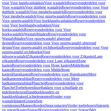
voor Voor handwasbakken
Voor wastafels
Reserveonderdelen voor
Voor wastafels
Voor dubbele wastafels
Reserveonderdelen voor Voor
dubbele wastafels
Voor meubelwastafels
Reserveonderdelen voor
Voor meubelwastafels
Voor opzetwastafels
Reserveonderdelen voor
Voor opzetwastafels
Voor hoekhandwasbakken
Reserveonderdelen
voor Voor hoekhandwasbakken
Voor
hoekwastafels
Reserveonderdelen voor Voor
hoekwastafels
Wastafelbladen
Reserveonderdelen voor
Wastafelbladen
Voor opzetwastafel afgerond
design
Reserveonderdelen voor Voor opzetwastafel afgerond
design
Voor opzetwastafel rechthoekig
Reserveonderdelen voor Voor
opzetwastafel rechthoekig
Voor
inbouwwastafel
Zijkasten
Reserveonderdelen voor Zijkasten
Lage
zijkasten
Reserveonderdelen voor Lage zijkasten
Hoge
kasten
Reserveonderdelen voor Hoge kasten
Middelhoge
kasten
Reserveonderdelen voor Middelhoge
kasten
Hangkasten
Reserveonderdelen voor Hangkasten
Meer
badkamermeubilair
Reserveonderdelen voor Meer
badkamermeubilair
Planchet
Reserveonderdelen voor
Planchet
Toebehoren
Inzetbakken voor schuiflade en
indelingsboxen
Handdoekhouders en
handdoekhaken
Lichtelementen
Houder voor
wastafelplaten
Grepen
Sets
voetsteunen
Magneetborden
Stopcontacten
Verder toebehoren
Spiegels
en spiegelkasten
Spiegel
Reserveonderdelen voor Spiegel
Met