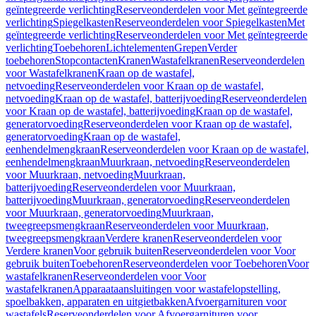
geïntegreerde verlichting
Reserveonderdelen voor Met geïntegreerde
verlichting
Spiegelkasten
Reserveonderdelen voor Spiegelkasten
Met
geïntegreerde verlichting
Reserveonderdelen voor Met geïntegreerde
verlichting
Toebehoren
Lichtelementen
Grepen
Verder
toebehoren
Stopcontacten
Kranen
Wastafelkranen
Reserveonderdelen
voor Wastafelkranen
Kraan op de wastafel,
netvoeding
Reserveonderdelen voor Kraan op de wastafel,
netvoeding
Kraan op de wastafel, batterijvoeding
Reserveonderdelen
voor Kraan op de wastafel, batterijvoeding
Kraan op de wastafel,
generatorvoeding
Reserveonderdelen voor Kraan op de wastafel,
generatorvoeding
Kraan op de wastafel,
eenhendelmengkraan
Reserveonderdelen voor Kraan op de wastafel,
eenhendelmengkraan
Muurkraan, netvoeding
Reserveonderdelen
voor Muurkraan, netvoeding
Muurkraan,
batterijvoeding
Reserveonderdelen voor Muurkraan,
batterijvoeding
Muurkraan, generatorvoeding
Reserveonderdelen
voor Muurkraan, generatorvoeding
Muurkraan,
tweegreepsmengkraan
Reserveonderdelen voor Muurkraan,
tweegreepsmengkraan
Verdere kranen
Reserveonderdelen voor
Verdere kranen
Voor gebruik buiten
Reserveonderdelen voor Voor
gebruik buiten
Toebehoren
Reserveonderdelen voor Toebehoren
Voor
wastafelkranen
Reserveonderdelen voor Voor
wastafelkranen
Apparaataansluitingen voor wastafelopstelling,
spoelbakken, apparaten en uitgietbakken
Afvoergarnituren voor
wastafels
Reserveonderdelen voor Afvoergarnituren voor