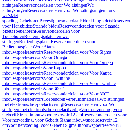
zittingen
Reserveonderdelen voor Wc-zittingen
Wc-
zittingsringen
Reserveonderdelen voor Wc-zittingsringen
Hurk-
wc’s
Met
spoeling
Toebehoren
Bevestigingsmateriaal
Bidets
Hangbidets
Reserveo
voor Hangbidets
Staande bidets
Reserveonderdelen voor Staande
bidets
Toebehoren
Reserveonderdelen voor
Toebehoren
Bedieningsplaten en wc-
sturingen
Bedieningsplaten
Reserveonderdelen voor
Bedieningsplaten
Voor Sigma
inbouwspoelreservoirs
Reserveonderdelen voor Voor Sigma
inbouwspoelreservoirs
Voor Omega
inbouwspoelreservoirs
Reserveonderdelen voor Voor Omega
inbouwspoelreservoirs
Voor Kappa
inbouwspoelreservoirs
Reserveonderdelen voor Voor Kappa
inbouwspoelreservoirs
Voor Twinline
inbouwspoelreservoirs
Reserveonderdelen voor Voor Twinline
inbouwspoelreservoirs
Voor 300T
inbouwspoelreservoirs
Reserveonderdelen voor Voor 300T
inbouwspoelreservoirs
Toebehoren
Verbruiksmateriaal
Wc-sturingen
met elektronische spoelactivering
Reserveonderdelen voor Wc-
sturingen met elektronische spoelactivering
Voor netvoeding, voor
Geberit Sigma inbouwspoelreservoir 12 cm
Reserveonderdelen voor
Voor netvoeding, voor Geberit Sigma inbouwspoelreservoir 12
cm
Voor netvoeding, voor Geberit Sigma inbouwspoelreservoir 8