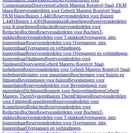
Compensatoren
Doorvoeren
Geberit Mapress Roestvrij Staal, FKM
blauw
Reserveonderdelen voor Geberit Mapress Roestvrij Staal,
FKM blauw
Buizen 1.4401
Reserveonderdelen voor Buizen
1.4401
Buizen 1.4301
Buisstukken
Koppelingen
Reserveonderdelen
voor Koppelingen
Reducties
Reserveonderdelen voor
Reducties
Bochten
Reserveonderdelen voor Bochten
T-
stukken
Reserveonderdelen voor T-stukken
Overgangen, niet-
losneembaar
Reserveonderdelen voor Overgangen, niet-
losneembaar
Overgangen en verbindingen,
losneembaar
Reserveonderdelen voor Overgangen en verbindingen,
losneembaar
Sluitingen
Reserveonderdelen voor
Sluitingen
Doorvoeren
Geberit Mapress Roestvrij Staal,
toebehoren
Reserveonderdelen voor Geberit Mapress Roestvrij Staal,
toebehoren
Isolaties voor muurplaten
Bescherming voor buizen en
fittingen
Bevestigingen voor buizen
Bevestigingen voor
muurplaten
Reserveonderdelen voor Bevestigingen voor
muurplaten
Dichtingen
Boutsets voor flensverbindingen
Geberit
Mapress Therm
Systeembuizen Therm
Fittingen
Reserveonderdelen
voor Fittingen
Koppelingen
Reserveonderdelen voor
Koppelingen
Reducties
Reserveonderdelen voor
Reducties
Bochten
Reserveonderdelen voor Bochten
T-
stukken
Reserveonderdelen voor T-stukken
Overgangen, niet-
losneembaar
Reserveonderdelen voor Overgangen, niet-
losneembaar
Overgangen en verbindingen,