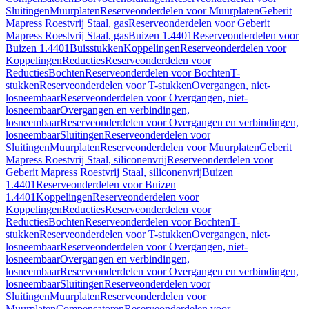
Sluitingen
Muurplaten
Reserveonderdelen voor Muurplaten
Geberit
Mapress Roestvrij Staal, gas
Reserveonderdelen voor Geberit
Mapress Roestvrij Staal, gas
Buizen 1.4401
Reserveonderdelen voor
Buizen 1.4401
Buisstukken
Koppelingen
Reserveonderdelen voor
Koppelingen
Reducties
Reserveonderdelen voor
Reducties
Bochten
Reserveonderdelen voor Bochten
T-
stukken
Reserveonderdelen voor T-stukken
Overgangen, niet-
losneembaar
Reserveonderdelen voor Overgangen, niet-
losneembaar
Overgangen en verbindingen,
losneembaar
Reserveonderdelen voor Overgangen en verbindingen,
losneembaar
Sluitingen
Reserveonderdelen voor
Sluitingen
Muurplaten
Reserveonderdelen voor Muurplaten
Geberit
Mapress Roestvrij Staal, siliconenvrij
Reserveonderdelen voor
Geberit Mapress Roestvrij Staal, siliconenvrij
Buizen
1.4401
Reserveonderdelen voor Buizen
1.4401
Koppelingen
Reserveonderdelen voor
Koppelingen
Reducties
Reserveonderdelen voor
Reducties
Bochten
Reserveonderdelen voor Bochten
T-
stukken
Reserveonderdelen voor T-stukken
Overgangen, niet-
losneembaar
Reserveonderdelen voor Overgangen, niet-
losneembaar
Overgangen en verbindingen,
losneembaar
Reserveonderdelen voor Overgangen en verbindingen,
losneembaar
Sluitingen
Reserveonderdelen voor
Sluitingen
Muurplaten
Reserveonderdelen voor
Muurplaten
Compensatoren
Reserveonderdelen voor