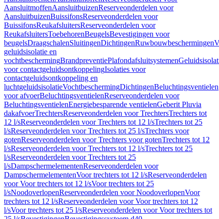
Aansluitmoffen
Aansluitbuizen
Reserveonderdelen voor
Aansluitbuizen
Buissifons
Reserveonderdelen voor
Buissifons
Reukafsluiters
Reserveonderdelen voor
Reukafsluiters
Toebehoren
Beugels
Bevestigingen voor
beugels
Draagschalen
Sluitingen
Dichtingen
Ruwbouwbeschermingen
V
geluidsisolatie en
vochtbescherming
Brandpreventie
Plafondafsluitsystemen
Geluidsisolat
voor contactgeluidsontkoppeling
Isolaties voor
contactgeluidsontkoppeling en
luchtgeluidsisolatie
Vochtbescherming
Dichtingen
Beluchtingsventielen
voor afvoer
Beluchtingsventielen
Reserveonderdelen voor
Beluchtingsventielen
Energiebesparende ventielen
Geberit Pluvia
dakafvoer
Trechters
Reserveonderdelen voor Trechters
Trechters tot
12 l/s
Reserveonderdelen voor Trechters tot 12 l/s
Trechters tot 25
l/s
Reserveonderdelen voor Trechters tot 25 l/s
Trechters voor
goten
Reserveonderdelen voor Trechters voor goten
Trechters tot 12
l/s
Reserveonderdelen voor Trechters tot 12 l/s
Trechters tot 25
l/s
Reserveonderdelen voor Trechters tot 25
l/s
Dampschermelementen
Reserveonderdelen voor
Dampschermelementen
Voor trechters tot 12 l/s
Reserveonderdelen
voor Voor trechters tot 12 l/s
Voor trechters tot 25
l/s
Noodoverlopen
Reserveonderdelen voor Noodoverlopen
Voor
trechters tot 12 l/s
Reserveonderdelen voor Voor trechters tot 12
l/s
Voor trechters tot 25 l/s
Reserveonderdelen voor Voor trechters tot
25 l/s
Bevestigingen
Bevestigingssysteem d40–