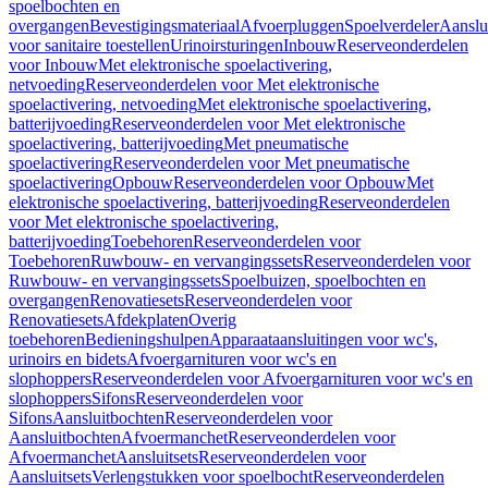
spoelbochten en
overgangen
Bevestigingsmateriaal
Afvoerpluggen
Spoelverdeler
Aanslu
voor sanitaire toestellen
Urinoirsturingen
Inbouw
Reserveonderdelen
voor Inbouw
Met elektronische spoelactivering,
netvoeding
Reserveonderdelen voor Met elektronische
spoelactivering, netvoeding
Met elektronische spoelactivering,
batterijvoeding
Reserveonderdelen voor Met elektronische
spoelactivering, batterijvoeding
Met pneumatische
spoelactivering
Reserveonderdelen voor Met pneumatische
spoelactivering
Opbouw
Reserveonderdelen voor Opbouw
Met
elektronische spoelactivering, batterijvoeding
Reserveonderdelen
voor Met elektronische spoelactivering,
batterijvoeding
Toebehoren
Reserveonderdelen voor
Toebehoren
Ruwbouw- en vervangingssets
Reserveonderdelen voor
Ruwbouw- en vervangingssets
Spoelbuizen, spoelbochten en
overgangen
Renovatiesets
Reserveonderdelen voor
Renovatiesets
Afdekplaten
Overig
toebehoren
Bedieningshulpen
Apparaataansluitingen voor wc's,
urinoirs en bidets
Afvoergarnituren voor wc's en
slophoppers
Reserveonderdelen voor Afvoergarnituren voor wc's en
slophoppers
Sifons
Reserveonderdelen voor
Sifons
Aansluitbochten
Reserveonderdelen voor
Aansluitbochten
Afvoermanchet
Reserveonderdelen voor
Afvoermanchet
Aansluitsets
Reserveonderdelen voor
Aansluitsets
Verlengstukken voor spoelbocht
Reserveonderdelen