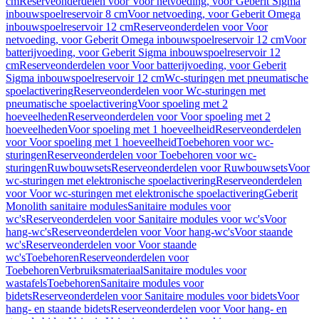
cm
Reserveonderdelen voor Voor netvoeding, voor Geberit Sigma
inbouwspoelreservoir 8 cm
Voor netvoeding, voor Geberit Omega
inbouwspoelreservoir 12 cm
Reserveonderdelen voor Voor
netvoeding, voor Geberit Omega inbouwspoelreservoir 12 cm
Voor
batterijvoeding, voor Geberit Sigma inbouwspoelreservoir 12
cm
Reserveonderdelen voor Voor batterijvoeding, voor Geberit
Sigma inbouwspoelreservoir 12 cm
Wc-sturingen met pneumatische
spoelactivering
Reserveonderdelen voor Wc-sturingen met
pneumatische spoelactivering
Voor spoeling met 2
hoeveelheden
Reserveonderdelen voor Voor spoeling met 2
hoeveelheden
Voor spoeling met 1 hoeveelheid
Reserveonderdelen
voor Voor spoeling met 1 hoeveelheid
Toebehoren voor wc-
sturingen
Reserveonderdelen voor Toebehoren voor wc-
sturingen
Ruwbouwsets
Reserveonderdelen voor Ruwbouwsets
Voor
wc-sturingen met elektronische spoelactivering
Reserveonderdelen
voor Voor wc-sturingen met elektronische spoelactivering
Geberit
Monolith sanitaire modules
Sanitaire modules voor
wc's
Reserveonderdelen voor Sanitaire modules voor wc's
Voor
hang-wc's
Reserveonderdelen voor Voor hang-wc's
Voor staande
wc's
Reserveonderdelen voor Voor staande
wc's
Toebehoren
Reserveonderdelen voor
Toebehoren
Verbruiksmateriaal
Sanitaire modules voor
wastafels
Toebehoren
Sanitaire modules voor
bidets
Reserveonderdelen voor Sanitaire modules voor bidets
Voor
hang- en staande bidets
Reserveonderdelen voor Voor hang- en