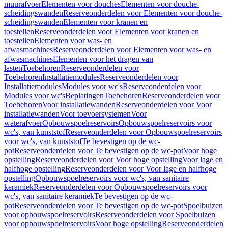
muurafvoer
Elementen voor douches
Elementen voor douche-
scheidingswanden
Reserveonderdelen voor Elementen voor douche-
scheidingswanden
Elementen voor kranen en
toestellen
Reserveonderdelen voor Elementen voor kranen en
toestellen
Elementen voor was- en
afwasmachines
Reserveonderdelen voor Elementen voor was- en
afwasmachines
Elementen voor het dragen van
lasten
Toebehoren
Reserveonderdelen voor
Toebehoren
Installatiemodules
Reserveonderdelen voor
Installatiemodules
Modules voor wc's
Reserveonderdelen voor
Modules voor wc's
Beplatingen
Toebehoren
Reserveonderdelen voor
Toebehoren
Voor installatiewanden
Reserveonderdelen voor Voor
installatiewanden
Voor toevoersystemen
Voor
waterafvoer
Opbouwspoelreservoirs
Opbouwspoelreservoirs voor
wc's, van kunststof
Reserveonderdelen voor Opbouwspoelreservoirs
voor wc's, van kunststof
Te bevestigen op de wc-
pot
Reserveonderdelen voor Te bevestigen op de wc-pot
Voor hoge
opstelling
Reserveonderdelen voor Voor hoge opstelling
Voor lage en
halfhoge opstelling
Reserveonderdelen voor Voor lage en halfhoge
opstelling
Opbouwspoelreservoirs voor wc's, van sanitaire
keramiek
Reserveonderdelen voor Opbouwspoelreservoirs voor
wc's, van sanitaire keramiek
Te bevestigen op de wc-
pot
Reserveonderdelen voor Te bevestigen op de wc-pot
Spoelbuizen
voor opbouwspoelreservoirs
Reserveonderdelen voor Spoelbuizen
voor opbouwspoelreservoirs
Voor hoge opstelling
Reserveonderdelen