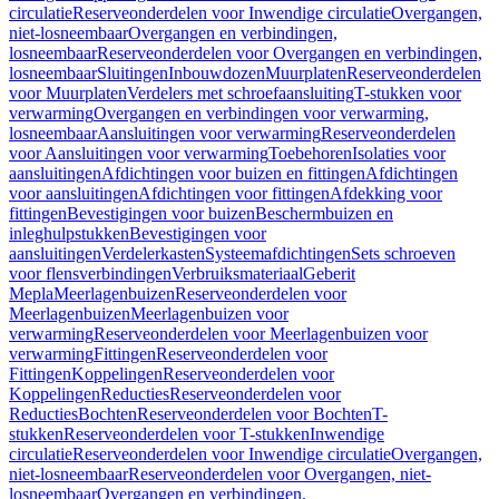
circulatie
Reserveonderdelen voor Inwendige circulatie
Overgangen,
niet-losneembaar
Overgangen en verbindingen,
losneembaar
Reserveonderdelen voor Overgangen en verbindingen,
losneembaar
Sluitingen
Inbouwdozen
Muurplaten
Reserveonderdelen
voor Muurplaten
Verdelers met schroefaansluiting
T-stukken voor
verwarming
Overgangen en verbindingen voor verwarming,
losneembaar
Aansluitingen voor verwarming
Reserveonderdelen
voor Aansluitingen voor verwarming
Toebehoren
Isolaties voor
aansluitingen
Afdichtingen voor buizen en fittingen
Afdichtingen
voor aansluitingen
Afdichtingen voor fittingen
Afdekking voor
fittingen
Bevestigingen voor buizen
Beschermbuizen en
inleghulpstukken
Bevestigingen voor
aansluitingen
Verdelerkasten
Systeemafdichtingen
Sets schroeven
voor flensverbindingen
Verbruiksmateriaal
Geberit
Mepla
Meerlagenbuizen
Reserveonderdelen voor
Meerlagenbuizen
Meerlagenbuizen voor
verwarming
Reserveonderdelen voor Meerlagenbuizen voor
verwarming
Fittingen
Reserveonderdelen voor
Fittingen
Koppelingen
Reserveonderdelen voor
Koppelingen
Reducties
Reserveonderdelen voor
Reducties
Bochten
Reserveonderdelen voor Bochten
T-
stukken
Reserveonderdelen voor T-stukken
Inwendige
circulatie
Reserveonderdelen voor Inwendige circulatie
Overgangen,
niet-losneembaar
Reserveonderdelen voor Overgangen, niet-
losneembaar
Overgangen en verbindingen,