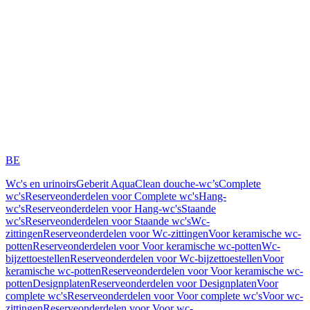
BE
Wc's en urinoirs
Geberit AquaClean douche-wc’s
Complete
wc's
Reserveonderdelen voor Complete wc's
Hang-
wc's
Reserveonderdelen voor Hang-wc's
Staande
wc's
Reserveonderdelen voor Staande wc's
Wc-
zittingen
Reserveonderdelen voor Wc-zittingen
Voor keramische wc-
potten
Reserveonderdelen voor Voor keramische wc-potten
Wc-
bijzettoestellen
Reserveonderdelen voor Wc-bijzettoestellen
Voor
keramische wc-potten
Reserveonderdelen voor Voor keramische wc-
potten
Designplaten
Reserveonderdelen voor Designplaten
Voor
complete wc's
Reserveonderdelen voor Voor complete wc's
Voor wc-
zittingen
Reserveonderdelen voor Voor wc-