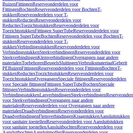
Buizen
Fittingen
Reserveonderdelen voor
Fittingen
Bochten
Reserveonderdelen voor Bochten
T-
stukken
Reserveonderdelen voor T-
stukken
Reducties
Reserveonderdelen voor
Reducties
Toezichtsstukken
Reserveonderdelen voor
Toezichtsstukken
Fittingen SuperTube
Reserveonderdelen voor
Fittingen SuperTube
Bochten
Reserveonderdelen voor Bochten
T-
stukken
Reserveonderdelen voor T-
stukken
Verbindingsstukken
Reserveonderdelen voor
Verbindingsstukken
Steekverbindingen
Reserveonderdelen voor
Steekverbindingen
Klemverbindingen
Overgangen naar andere
materialen
Toebehoren
Beugels
Sluitingen
Verbruiksmateriaal
Geberit
PE
Buizen
Fittingen
Reserveonderdelen voor Fittingen
Bochten
T-
stukken
Reducties
Toezichtsstukken
Reserveonderdelen voor
Toezichtsstukken
Overgangen
Speciale fittingen
Reserveonderdelen
voor Speciale fittingen
Fittingen SuperTube
Bochten
Speciale
fittingen
Verbindingsstukken
Reserveonderdelen voor
Verbindingsstukken
Lasverbindingen
Steekverbindingen
Reserveonder
voor Steekverbindingen
Overgangen naar andere
materialen
Reserveonderdelen voor Overgangen naar andere
materialen
Draadverbindingen
Reserveonderdelen voor
Draadverbindingen
Flensverbindingen
Kraagstukken
Aansluitstukken
voor sanitaire toestellen
Reserveonderdelen voor Aansluitstukken
voor sanitaire toestellen
Aansluitbochten
Reserveonderdelen voor
Aansluitbochten
Aansluitmoffen
Reserveonderdelen voor