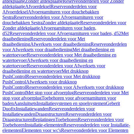
afdekplaatje
Zonder afdekplaatje
Reserveonderdelen voor Zonder
afdekplaatje
Afvoerdeksel
Reserveonderdelen voor
Afvoerdeksel
Afvoergarnituren voor douchebakken
Sestra
Reserveonderdelen voor Afvoergarnituren voor
douchebakken Sestra
Zonder afdekplaatje
Reserveonderdelen voor
Zonder afdekplaatje
Afvoergarnituren voor baden,
d52
Reserveonderdelen voor Afvoergarnituren voor baden, d52
Met
draaibediening
Reserveonderdelen voor Met
draaibediening
Afwerksets voor draaibediening
Reserveonderdelen
voor Afwerksets voor draaibediening
Met draaibediening en
watertoevoer
Reserveonderdelen voor Met draaibediening en
watertoevoer
Afwerksets voor draaibediening en
watertoevoer
Reserveonderdelen voor Afwerksets voor
draaibediening en watertoevoer
Met drukknop
PushControl
Reserveonderdelen voor Met drukknop
PushControl
Afwerksets voor drukknop
PushControl
Reserveonderdelen voor Afwerksets voor drukknop
PushControl
Met stop voor afvoerplug
Reserveonderdelen voor Met
stop voor afvoerplug
Toebehoren voor afvoergarnituren voor
baden
Aansluitsets
Installatiesystemen en spoelsystemen
Geberit
Duofix
Installatiewanden
Reserveonderdelen voor
Installatiewanden
Draagstructuren
Reserveonderdelen voor
Draagstructuren
Beplatingen
Toebehoren
Reserveonderdelen voor
Toebehoren
Installatie-elementen
Reserveonderdelen voor Installatie-
elementen
Elementen voor wc's
Reserveonderdelen voor Elementen