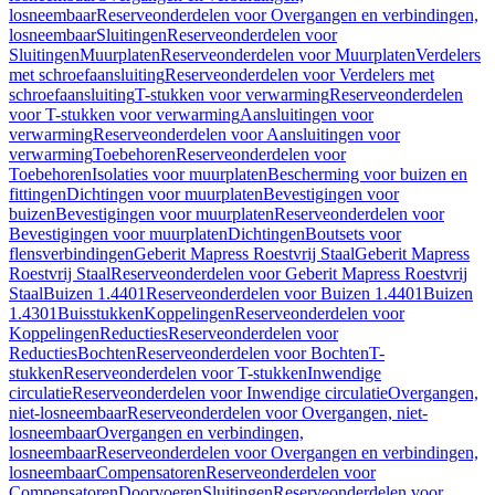
losneembaar
Reserveonderdelen voor Overgangen en verbindingen,
losneembaar
Sluitingen
Reserveonderdelen voor
Sluitingen
Muurplaten
Reserveonderdelen voor Muurplaten
Verdelers
met schroefaansluiting
Reserveonderdelen voor Verdelers met
schroefaansluiting
T-stukken voor verwarming
Reserveonderdelen
voor T-stukken voor verwarming
Aansluitingen voor
verwarming
Reserveonderdelen voor Aansluitingen voor
verwarming
Toebehoren
Reserveonderdelen voor
Toebehoren
Isolaties voor muurplaten
Bescherming voor buizen en
fittingen
Dichtingen voor muurplaten
Bevestigingen voor
buizen
Bevestigingen voor muurplaten
Reserveonderdelen voor
Bevestigingen voor muurplaten
Dichtingen
Boutsets voor
flensverbindingen
Geberit Mapress Roestvrij Staal
Geberit Mapress
Roestvrij Staal
Reserveonderdelen voor Geberit Mapress Roestvrij
Staal
Buizen 1.4401
Reserveonderdelen voor Buizen 1.4401
Buizen
1.4301
Buisstukken
Koppelingen
Reserveonderdelen voor
Koppelingen
Reducties
Reserveonderdelen voor
Reducties
Bochten
Reserveonderdelen voor Bochten
T-
stukken
Reserveonderdelen voor T-stukken
Inwendige
circulatie
Reserveonderdelen voor Inwendige circulatie
Overgangen,
niet-losneembaar
Reserveonderdelen voor Overgangen, niet-
losneembaar
Overgangen en verbindingen,
losneembaar
Reserveonderdelen voor Overgangen en verbindingen,
losneembaar
Compensatoren
Reserveonderdelen voor
Compensatoren
Doorvoeren
Sluitingen
Reserveonderdelen voor