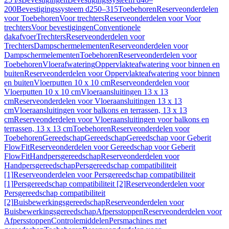
200
Bevestigingssysteem d250–315
Toebehoren
Reserveonderdelen
voor Toebehoren
Voor trechters
Reserveonderdelen voor Voor
trechters
Voor bevestigingen
Conventionele
dakafvoer
Trechters
Reserveonderdelen voor
Trechters
Dampschermelementen
Reserveonderdelen voor
Dampschermelementen
Toebehoren
Reserveonderdelen voor
Toebehoren
Vloerafwatering
Oppervlakteafwatering voor binnen en
buiten
Reserveonderdelen voor Oppervlakteafwatering voor binnen
en buiten
Vloerputten 10 x 10 cm
Reserveonderdelen voor
Vloerputten 10 x 10 cm
Vloeraansluitingen 13 x 13
cm
Reserveonderdelen voor Vloeraansluitingen 13 x 13
cm
Vloeraansluitingen voor balkons en terrassen, 13 x 13
cm
Reserveonderdelen voor Vloeraansluitingen voor balkons en
terrassen, 13 x 13 cm
Toebehoren
Reserveonderdelen voor
Toebehoren
Gereedschap
Gereedschap
Gereedschap voor Geberit
FlowFit
Reserveonderdelen voor Gereedschap voor Geberit
FlowFit
Handpersgereedschap
Reserveonderdelen voor
Handpersgereedschap
Persgereedschap compatibiliteit
[1]
Reserveonderdelen voor Persgereedschap compatibiliteit
[1]
Persgereedschap compatibiliteit [2]
Reserveonderdelen voor
Persgereedschap compatibiliteit
[2]
Buisbewerkingsgereedschap
Reserveonderdelen voor
Buisbewerkingsgereedschap
Afpersstoppen
Reserveonderdelen voor
Afpersstoppen
Controlemiddelen
Persmachines met