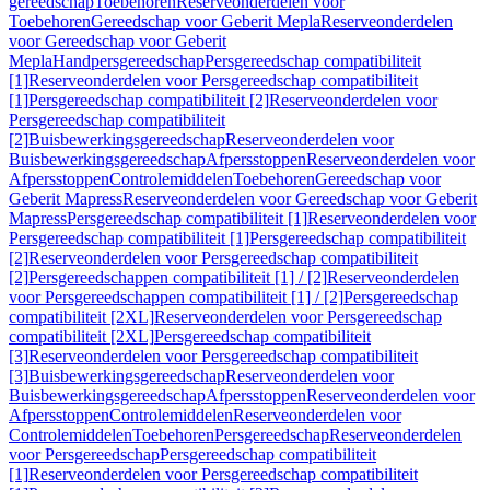
gereedschap
Toebehoren
Reserveonderdelen voor
Toebehoren
Gereedschap voor Geberit Mepla
Reserveonderdelen
voor Gereedschap voor Geberit
Mepla
Handpersgereedschap
Persgereedschap compatibiliteit
[1]
Reserveonderdelen voor Persgereedschap compatibiliteit
[1]
Persgereedschap compatibiliteit [2]
Reserveonderdelen voor
Persgereedschap compatibiliteit
[2]
Buisbewerkingsgereedschap
Reserveonderdelen voor
Buisbewerkingsgereedschap
Afpersstoppen
Reserveonderdelen voor
Afpersstoppen
Controlemiddelen
Toebehoren
Gereedschap voor
Geberit Mapress
Reserveonderdelen voor Gereedschap voor Geberit
Mapress
Persgereedschap compatibiliteit [1]
Reserveonderdelen voor
Persgereedschap compatibiliteit [1]
Persgereedschap compatibiliteit
[2]
Reserveonderdelen voor Persgereedschap compatibiliteit
[2]
Persgereedschappen compatibiliteit [1] / [2]
Reserveonderdelen
voor Persgereedschappen compatibiliteit [1] / [2]
Persgereedschap
compatibiliteit [2XL]
Reserveonderdelen voor Persgereedschap
compatibiliteit [2XL]
Persgereedschap compatibiliteit
[3]
Reserveonderdelen voor Persgereedschap compatibiliteit
[3]
Buisbewerkingsgereedschap
Reserveonderdelen voor
Buisbewerkingsgereedschap
Afpersstoppen
Reserveonderdelen voor
Afpersstoppen
Controlemiddelen
Reserveonderdelen voor
Controlemiddelen
Toebehoren
Persgereedschap
Reserveonderdelen
voor Persgereedschap
Persgereedschap compatibiliteit
[1]
Reserveonderdelen voor Persgereedschap compatibiliteit