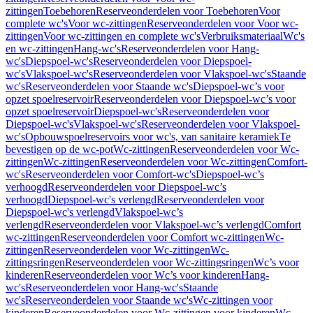
zittingen
Toebehoren
Reserveonderdelen voor Toebehoren
Voor
complete wc's
Voor wc-zittingen
Reserveonderdelen voor Voor wc-
zittingen
Voor wc-zittingen en complete wc's
Verbruiksmateriaal
Wc's
en wc-zittingen
Hang-wc's
Reserveonderdelen voor Hang-
wc's
Diepspoel-wc's
Reserveonderdelen voor Diepspoel-
wc's
Vlakspoel-wc's
Reserveonderdelen voor Vlakspoel-wc's
Staande
wc's
Reserveonderdelen voor Staande wc's
Diepspoel-wc’s voor
opzet spoelreservoir
Reserveonderdelen voor Diepspoel-wc’s voor
opzet spoelreservoir
Diepspoel-wc's
Reserveonderdelen voor
Diepspoel-wc's
Vlakspoel-wc's
Reserveonderdelen voor Vlakspoel-
wc's
Opbouwspoelreservoirs voor wc's, van sanitaire keramiek
Te
bevestigen op de wc-pot
Wc-zittingen
Reserveonderdelen voor Wc-
zittingen
Wc-zittingen
Reserveonderdelen voor Wc-zittingen
Comfort-
wc's
Reserveonderdelen voor Comfort-wc's
Diepspoel-wc’s
verhoogd
Reserveonderdelen voor Diepspoel-wc’s
verhoogd
Diepspoel-wc's verlengd
Reserveonderdelen voor
Diepspoel-wc's verlengd
Vlakspoel-wc’s
verlengd
Reserveonderdelen voor Vlakspoel-wc’s verlengd
Comfort
wc-zittingen
Reserveonderdelen voor Comfort wc-zittingen
Wc-
zittingen
Reserveonderdelen voor Wc-zittingen
Wc-
zittingsringen
Reserveonderdelen voor Wc-zittingsringen
Wc’s voor
kinderen
Reserveonderdelen voor Wc’s voor kinderen
Hang-
wc's
Reserveonderdelen voor Hang-wc's
Staande
wc's
Reserveonderdelen voor Staande wc's
Wc-zittingen voor
kinderen
Reserveonderdelen voor Wc-zittingen voor kinderen
Wc-