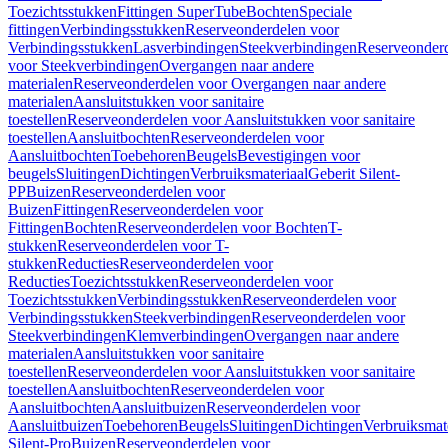
Toezichtsstukken
Fittingen SuperTube
Bochten
Speciale
fittingen
Verbindingsstukken
Reserveonderdelen voor
Verbindingsstukken
Lasverbindingen
Steekverbindingen
Reserveonder
voor Steekverbindingen
Overgangen naar andere
materialen
Reserveonderdelen voor Overgangen naar andere
materialen
Aansluitstukken voor sanitaire
toestellen
Reserveonderdelen voor Aansluitstukken voor sanitaire
toestellen
Aansluitbochten
Reserveonderdelen voor
Aansluitbochten
Toebehoren
Beugels
Bevestigingen voor
beugels
Sluitingen
Dichtingen
Verbruiksmateriaal
Geberit Silent-
PP
Buizen
Reserveonderdelen voor
Buizen
Fittingen
Reserveonderdelen voor
Fittingen
Bochten
Reserveonderdelen voor Bochten
T-
stukken
Reserveonderdelen voor T-
stukken
Reducties
Reserveonderdelen voor
Reducties
Toezichtsstukken
Reserveonderdelen voor
Toezichtsstukken
Verbindingsstukken
Reserveonderdelen voor
Verbindingsstukken
Steekverbindingen
Reserveonderdelen voor
Steekverbindingen
Klemverbindingen
Overgangen naar andere
materialen
Aansluitstukken voor sanitaire
toestellen
Reserveonderdelen voor Aansluitstukken voor sanitaire
toestellen
Aansluitbochten
Reserveonderdelen voor
Aansluitbochten
Aansluitbuizen
Reserveonderdelen voor
Aansluitbuizen
Toebehoren
Beugels
Sluitingen
Dichtingen
Verbruiksmat
Silent-Pro
Buizen
Reserveonderdelen voor