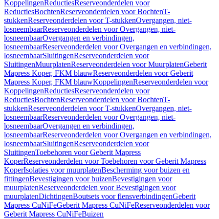
Koppelingen
Reducties
Reserveonderdelen voor
Reducties
Bochten
Reserveonderdelen voor Bochten
T-
stukken
Reserveonderdelen voor T-stukken
Overgangen, niet-
losneembaar
Reserveonderdelen voor Overgangen, niet-
losneembaar
Overgangen en verbindingen,
losneembaar
Reserveonderdelen voor Overgangen en verbindingen,
losneembaar
Sluitingen
Reserveonderdelen voor
Sluitingen
Muurplaten
Reserveonderdelen voor Muurplaten
Geberit
Mapress Koper, FKM blauw
Reserveonderdelen voor Geberit
Mapress Koper, FKM blauw
Koppelingen
Reserveonderdelen voor
Koppelingen
Reducties
Reserveonderdelen voor
Reducties
Bochten
Reserveonderdelen voor Bochten
T-
stukken
Reserveonderdelen voor T-stukken
Overgangen, niet-
losneembaar
Reserveonderdelen voor Overgangen, niet-
losneembaar
Overgangen en verbindingen,
losneembaar
Reserveonderdelen voor Overgangen en verbindingen,
losneembaar
Sluitingen
Reserveonderdelen voor
Sluitingen
Toebehoren voor Geberit Mapress
Koper
Reserveonderdelen voor Toebehoren voor Geberit Mapress
Koper
Isolaties voor muurplaten
Bescherming voor buizen en
fittingen
Bevestigingen voor buizen
Bevestigingen voor
muurplaten
Reserveonderdelen voor Bevestigingen voor
muurplaten
Dichtingen
Boutsets voor flensverbindingen
Geberit
Mapress CuNiFe
Geberit Mapress CuNiFe
Reserveonderdelen voor
Geberit Mapress CuNiFe
Buizen