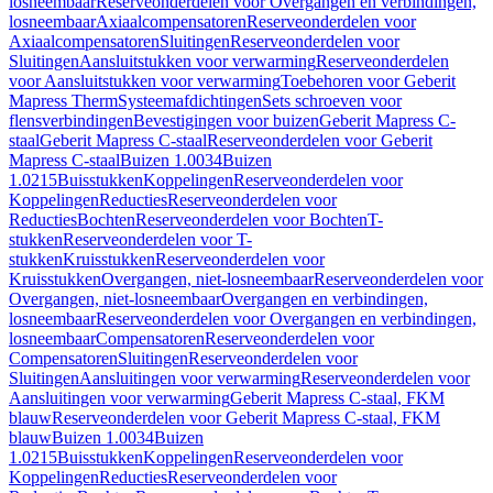
losneembaar
Reserveonderdelen voor Overgangen en verbindingen,
losneembaar
Axiaalcompensatoren
Reserveonderdelen voor
Axiaalcompensatoren
Sluitingen
Reserveonderdelen voor
Sluitingen
Aansluitstukken voor verwarming
Reserveonderdelen
voor Aansluitstukken voor verwarming
Toebehoren voor Geberit
Mapress Therm
Systeemafdichtingen
Sets schroeven voor
flensverbindingen
Bevestigingen voor buizen
Geberit Mapress C-
staal
Geberit Mapress C-staal
Reserveonderdelen voor Geberit
Mapress C-staal
Buizen 1.0034
Buizen
1.0215
Buisstukken
Koppelingen
Reserveonderdelen voor
Koppelingen
Reducties
Reserveonderdelen voor
Reducties
Bochten
Reserveonderdelen voor Bochten
T-
stukken
Reserveonderdelen voor T-
stukken
Kruisstukken
Reserveonderdelen voor
Kruisstukken
Overgangen, niet-losneembaar
Reserveonderdelen voor
Overgangen, niet-losneembaar
Overgangen en verbindingen,
losneembaar
Reserveonderdelen voor Overgangen en verbindingen,
losneembaar
Compensatoren
Reserveonderdelen voor
Compensatoren
Sluitingen
Reserveonderdelen voor
Sluitingen
Aansluitingen voor verwarming
Reserveonderdelen voor
Aansluitingen voor verwarming
Geberit Mapress C-staal, FKM
blauw
Reserveonderdelen voor Geberit Mapress C-staal, FKM
blauw
Buizen 1.0034
Buizen
1.0215
Buisstukken
Koppelingen
Reserveonderdelen voor
Koppelingen
Reducties
Reserveonderdelen voor