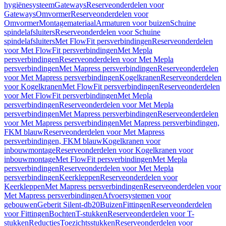
hygiënesysteem
Gateways
Reserveonderdelen voor
Gateways
Omvormer
Reserveonderdelen voor
Omvormer
Montagemateriaal
Armaturen voor buizen
Schuine
spindelafsluiters
Reserveonderdelen voor Schuine
spindelafsluiters
Met FlowFit persverbindingen
Reserveonderdelen
voor Met FlowFit persverbindingen
Met Mepla
persverbindingen
Reserveonderdelen voor Met Mepla
persverbindingen
Met Mapress persverbindingen
Reserveonderdelen
voor Met Mapress persverbindingen
Kogelkranen
Reserveonderdelen
voor Kogelkranen
Met FlowFit persverbindingen
Reserveonderdelen
voor Met FlowFit persverbindingen
Met Mepla
persverbindingen
Reserveonderdelen voor Met Mepla
persverbindingen
Met Mapress persverbindingen
Reserveonderdelen
voor Met Mapress persverbindingen
Met Mapress persverbindingen,
FKM blauw
Reserveonderdelen voor Met Mapress
persverbindingen, FKM blauw
Kogelkranen voor
inbouwmontage
Reserveonderdelen voor Kogelkranen voor
inbouwmontage
Met FlowFit persverbindingen
Met Mepla
persverbindingen
Reserveonderdelen voor Met Mepla
persverbindingen
Keerkleppen
Reserveonderdelen voor
Keerkleppen
Met Mapress persverbindingen
Reserveonderdelen voor
Met Mapress persverbindingen
Afvoersystemen voor
gebouwen
Geberit Silent-db20
Buizen
Fittingen
Reserveonderdelen
voor Fittingen
Bochten
T-stukken
Reserveonderdelen voor T-
stukken
Reducties
Toezichtsstukken
Reserveonderdelen voor