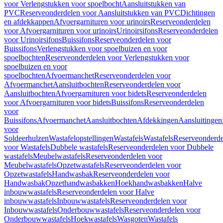
voor Verlengstukken voor spoelbocht
Aansluitstukken van
PVC
Reserveonderdelen voor Aansluitstukken van PVC
Dichtingen
en afdekkappen
Afvoergarnituren voor urinoirs
Reserveonderdelen
voor Afvoergarnituren voor urinoirs
Urinoirsifons
Reserveonderdelen
voor Urinoirsifons
Buissifons
Reserveonderdelen voor
Buissifons
Verlengstukken voor spoelbuizen en voor
spoelbochten
Reserveonderdelen voor Verlengstukken voor
spoelbuizen en voor
spoelbochten
Afvoermanchet
Reserveonderdelen voor
Afvoermanchet
Aansluitbochten
Reserveonderdelen voor
Aansluitbochten
Afvoergarnituren voor bidets
Reserveonderdelen
voor Afvoergarnituren voor bidets
Buissifons
Reserveonderdelen
voor
Buissifons
Afvoermanchet
Aansluitbochten
Afdekkingen
Aansluitingen
voor
Soldeerhulzen
Wastafelopstellingen
Wastafels
Wastafels
Reserveonderde
voor Wastafels
Dubbele wastafels
Reserveonderdelen voor Dubbele
wastafels
Meubelwastafels
Reserveonderdelen voor
Meubelwastafels
Opzetwastafels
Reserveonderdelen voor
Opzetwastafels
Handwasbak
Reserveonderdelen voor
Handwasbak
Opzethandwasbakken
Hoekhandwasbakken
Halve
inbouwwastafels
Reserveonderdelen voor Halve
inbouwwastafels
Inbouwwastafels
Reserveonderdelen voor
Inbouwwastafels
Onderbouwwastafels
Reserveonderdelen voor
Onderbouwwastafels
Hoekwastafels
Wasgoten
Wastafels