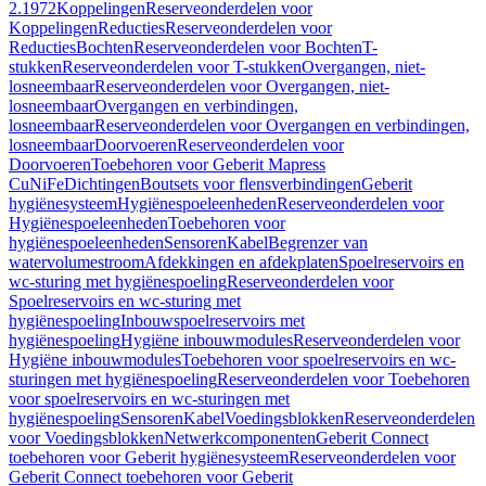
2.1972
Koppelingen
Reserveonderdelen voor
Koppelingen
Reducties
Reserveonderdelen voor
Reducties
Bochten
Reserveonderdelen voor Bochten
T-
stukken
Reserveonderdelen voor T-stukken
Overgangen, niet-
losneembaar
Reserveonderdelen voor Overgangen, niet-
losneembaar
Overgangen en verbindingen,
losneembaar
Reserveonderdelen voor Overgangen en verbindingen,
losneembaar
Doorvoeren
Reserveonderdelen voor
Doorvoeren
Toebehoren voor Geberit Mapress
CuNiFe
Dichtingen
Boutsets voor flensverbindingen
Geberit
hygiënesysteem
Hygiënespoeleenheden
Reserveonderdelen voor
Hygiënespoeleenheden
Toebehoren voor
hygiënespoeleenheden
Sensoren
Kabel
Begrenzer van
watervolumestroom
Afdekkingen en afdekplaten
Spoelreservoirs en
wc-sturing met hygiënespoeling
Reserveonderdelen voor
Spoelreservoirs en wc-sturing met
hygiënespoeling
Inbouwspoelreservoirs met
hygiënespoeling
Hygiëne inbouwmodules
Reserveonderdelen voor
Hygiëne inbouwmodules
Toebehoren voor spoelreservoirs en wc-
sturingen met hygiënespoeling
Reserveonderdelen voor Toebehoren
voor spoelreservoirs en wc-sturingen met
hygiënespoeling
Sensoren
Kabel
Voedingsblokken
Reserveonderdelen
voor Voedingsblokken
Netwerkcomponenten
Geberit Connect
toebehoren voor Geberit hygiënesysteem
Reserveonderdelen voor
Geberit Connect toebehoren voor Geberit