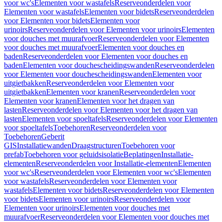
voor wc's
Elementen voor wastafels
Reserveonderdelen voor
Elementen voor wastafels
Elementen voor bidets
Reserveonderdelen
voor Elementen voor bidets
Elementen voor
urinoirs
Reserveonderdelen voor Elementen voor urinoirs
Elementen
voor douches met muurafvoer
Reserveonderdelen voor Elementen
voor douches met muurafvoer
Elementen voor douches en
baden
Reserveonderdelen voor Elementen voor douches en
baden
Elementen voor douchescheidingswanden
Reserveonderdelen
voor Elementen voor douchescheidingswanden
Elementen voor
uitgietbakken
Reserveonderdelen voor Elementen voor
uitgietbakken
Elementen voor kranen
Reserveonderdelen voor
Elementen voor kranen
Elementen voor het dragen van
lasten
Reserveonderdelen voor Elementen voor het dragen van
lasten
Elementen voor spoeltafels
Reserveonderdelen voor Elementen
voor spoeltafels
Toebehoren
Reserveonderdelen voor
Toebehoren
Geberit
GIS
Installatiewanden
Draagstructuren
Toebehoren voor
prefab
Toebehoren voor geluidsisolatie
Beplatingen
Installatie-
elementen
Reserveonderdelen voor Installatie-elementen
Elementen
voor wc's
Reserveonderdelen voor Elementen voor wc's
Elementen
voor wastafels
Reserveonderdelen voor Elementen voor
wastafels
Elementen voor bidets
Reserveonderdelen voor Elementen
voor bidets
Elementen voor urinoirs
Reserveonderdelen voor
Elementen voor urinoirs
Elementen voor douches met
muurafvoer
Reserveonderdelen voor Elementen voor douches met