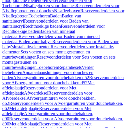
inloopdouche
Toebehoren
Reserveonderdelen voor
Toebehoren
Nisaflegboxen voor douches
Reserveonderdelen voor
Nisaflegboxen voor douches
Nisaflegboxen
Reserveonderdelen voor
Nisaflegboxen
Toebehoren
Baden
Baden van
sanitairacryl
Reserveonderdelen voor Baden van
sanitairacryl
Rechthoekige baden
Reserveonderdelen voor
Rechthoekige baden
Baden van mineraal
materiaal
Reserveonderdelen voor Baden van mineraal
materiaal
Baden voor baby's
Reserveonderdelen voor Baden voor
baby's
Installatie-elementen
Reserveonderdelen voor Installatie-
elementen
Sets voeten en sets montagesteunen en
muurbevestigingen
Reserveonderdelen voor Sets voeten en sets
montagesteunen en
muurbevestigingen
Toebehoren
Reparatiesets
Verder
toebehoren
Apparaataansluitingen voor douches en
baden
Afvoergarnituren voor douchebakken d52
Reserveonderdelen
voor Afvoergarnituren voor douchebakken d52
Met
afdekplaatje
Reserveonderdelen voor Met
afdekplaatje
Afvoerdeksel
Reserveonderdelen voor
Afvoerdeksel
Afvoergarnituren voor douchebakken,
d62
Reserveonderdelen voor Afvoergarnituren voor douchebakken,
d62
Met afdekplaatje
Reserveonderdelen voor Met
afdekplaatje
Afvoergarnituren voor douchebakken,
d90
Reserveonderdelen voor Afvoergarnituren voor douchebakken,
d90
Met afdekplaatje
Reserveonderdelen voor Met