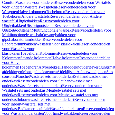
Comfort
Wastafels voor kinderen
Reserveonderdelen voor Wastafels
voor kinderen
Wastafels
Wasgoten
Reserveonderdelen voor
Wasgoten
Halve kolommen
Toebehoren
Reserveonderdelen voor
Toebehoren
Andere wastafels
Reserveonderdelen voor Andere
wastafels
Uitgietbakken
Reserveonderdelen voor
Uitgietbakken
Uitstortgootstenen
Reserveonderdelen voor
Uitstortgootstenen
Multifunctionele wasbak
Reserveonderdelen voor
Multifunctionele wasbak
Opvangbakken voor
gips
Laboratoriumbakken
Reserveonderdelen voor
Laboratoriumbakken
Wastafels voor klaslokalen
Reserveonderdelen
voor Wastafels voor
klaslokalen
Toebehoren
Kolommen
Reserveonderdelen voor
Kolommen
Staande kolommen
Halve kolommen
Reserveonderdelen
voor Halve
kolommen
Toebehoren
Afvoerdeksel
Handdoekhouder
Bevestigingsmat
afdekkingen
Montagehoeksteunen
Afdeklijsten
Achterwandplaten
Sets
consoles
Planchet
Wastafel sets met onderkast
Set handwasbak met
onderkast
Reserveonderdelen voor Set handwasbak met
onderkast
Wastafel sets met onderkast
Reserveonderdelen voor
Wastafel sets met onderkast
Meubelwastafel sets met
onderkast
Reserveonderdelen voor Meubelwastafel sets met
onderkast
Inbouwwastafel sets met onderkast
Reserveonderdelen
voor Inbouwwastafel sets met
onderkast
Badkamermeubilair
Wastafelonderkasten
Reserveonderdelen
voor Wastafelonderkasten
Voor handwasbakken
Reserveonderdelen