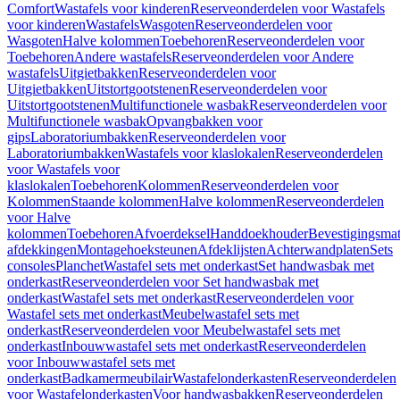
Comfort
Wastafels voor kinderen
Reserveonderdelen voor Wastafels
voor kinderen
Wastafels
Wasgoten
Reserveonderdelen voor
Wasgoten
Halve kolommen
Toebehoren
Reserveonderdelen voor
Toebehoren
Andere wastafels
Reserveonderdelen voor Andere
wastafels
Uitgietbakken
Reserveonderdelen voor
Uitgietbakken
Uitstortgootstenen
Reserveonderdelen voor
Uitstortgootstenen
Multifunctionele wasbak
Reserveonderdelen voor
Multifunctionele wasbak
Opvangbakken voor
gips
Laboratoriumbakken
Reserveonderdelen voor
Laboratoriumbakken
Wastafels voor klaslokalen
Reserveonderdelen
voor Wastafels voor
klaslokalen
Toebehoren
Kolommen
Reserveonderdelen voor
Kolommen
Staande kolommen
Halve kolommen
Reserveonderdelen
voor Halve
kolommen
Toebehoren
Afvoerdeksel
Handdoekhouder
Bevestigingsmat
afdekkingen
Montagehoeksteunen
Afdeklijsten
Achterwandplaten
Sets
consoles
Planchet
Wastafel sets met onderkast
Set handwasbak met
onderkast
Reserveonderdelen voor Set handwasbak met
onderkast
Wastafel sets met onderkast
Reserveonderdelen voor
Wastafel sets met onderkast
Meubelwastafel sets met
onderkast
Reserveonderdelen voor Meubelwastafel sets met
onderkast
Inbouwwastafel sets met onderkast
Reserveonderdelen
voor Inbouwwastafel sets met
onderkast
Badkamermeubilair
Wastafelonderkasten
Reserveonderdelen
voor Wastafelonderkasten
Voor handwasbakken
Reserveonderdelen