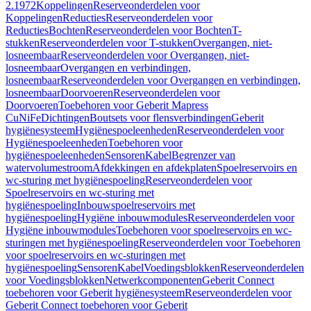
2.1972
Koppelingen
Reserveonderdelen voor
Koppelingen
Reducties
Reserveonderdelen voor
Reducties
Bochten
Reserveonderdelen voor Bochten
T-
stukken
Reserveonderdelen voor T-stukken
Overgangen, niet-
losneembaar
Reserveonderdelen voor Overgangen, niet-
losneembaar
Overgangen en verbindingen,
losneembaar
Reserveonderdelen voor Overgangen en verbindingen,
losneembaar
Doorvoeren
Reserveonderdelen voor
Doorvoeren
Toebehoren voor Geberit Mapress
CuNiFe
Dichtingen
Boutsets voor flensverbindingen
Geberit
hygiënesysteem
Hygiënespoeleenheden
Reserveonderdelen voor
Hygiënespoeleenheden
Toebehoren voor
hygiënespoeleenheden
Sensoren
Kabel
Begrenzer van
watervolumestroom
Afdekkingen en afdekplaten
Spoelreservoirs en
wc-sturing met hygiënespoeling
Reserveonderdelen voor
Spoelreservoirs en wc-sturing met
hygiënespoeling
Inbouwspoelreservoirs met
hygiënespoeling
Hygiëne inbouwmodules
Reserveonderdelen voor
Hygiëne inbouwmodules
Toebehoren voor spoelreservoirs en wc-
sturingen met hygiënespoeling
Reserveonderdelen voor Toebehoren
voor spoelreservoirs en wc-sturingen met
hygiënespoeling
Sensoren
Kabel
Voedingsblokken
Reserveonderdelen
voor Voedingsblokken
Netwerkcomponenten
Geberit Connect
toebehoren voor Geberit hygiënesysteem
Reserveonderdelen voor
Geberit Connect toebehoren voor Geberit