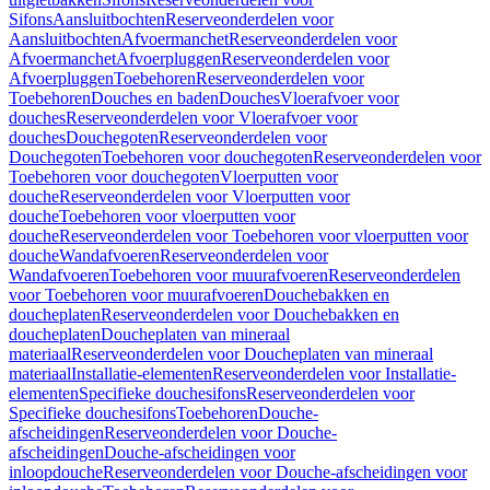
Sifons
Aansluitbochten
Reserveonderdelen voor
Aansluitbochten
Afvoermanchet
Reserveonderdelen voor
Afvoermanchet
Afvoerpluggen
Reserveonderdelen voor
Afvoerpluggen
Toebehoren
Reserveonderdelen voor
Toebehoren
Douches en baden
Douches
Vloerafvoer voor
douches
Reserveonderdelen voor Vloerafvoer voor
douches
Douchegoten
Reserveonderdelen voor
Douchegoten
Toebehoren voor douchegoten
Reserveonderdelen voor
Toebehoren voor douchegoten
Vloerputten voor
douche
Reserveonderdelen voor Vloerputten voor
douche
Toebehoren voor vloerputten voor
douche
Reserveonderdelen voor Toebehoren voor vloerputten voor
douche
Wandafvoeren
Reserveonderdelen voor
Wandafvoeren
Toebehoren voor muurafvoeren
Reserveonderdelen
voor Toebehoren voor muurafvoeren
Douchebakken en
doucheplaten
Reserveonderdelen voor Douchebakken en
doucheplaten
Doucheplaten van mineraal
materiaal
Reserveonderdelen voor Doucheplaten van mineraal
materiaal
Installatie-elementen
Reserveonderdelen voor Installatie-
elementen
Specifieke douchesifons
Reserveonderdelen voor
Specifieke douchesifons
Toebehoren
Douche-
afscheidingen
Reserveonderdelen voor Douche-
afscheidingen
Douche-afscheidingen voor
inloopdouche
Reserveonderdelen voor Douche-afscheidingen voor