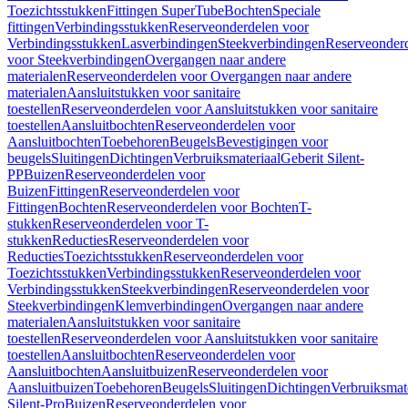
Toezichtsstukken
Fittingen SuperTube
Bochten
Speciale
fittingen
Verbindingsstukken
Reserveonderdelen voor
Verbindingsstukken
Lasverbindingen
Steekverbindingen
Reserveonder
voor Steekverbindingen
Overgangen naar andere
materialen
Reserveonderdelen voor Overgangen naar andere
materialen
Aansluitstukken voor sanitaire
toestellen
Reserveonderdelen voor Aansluitstukken voor sanitaire
toestellen
Aansluitbochten
Reserveonderdelen voor
Aansluitbochten
Toebehoren
Beugels
Bevestigingen voor
beugels
Sluitingen
Dichtingen
Verbruiksmateriaal
Geberit Silent-
PP
Buizen
Reserveonderdelen voor
Buizen
Fittingen
Reserveonderdelen voor
Fittingen
Bochten
Reserveonderdelen voor Bochten
T-
stukken
Reserveonderdelen voor T-
stukken
Reducties
Reserveonderdelen voor
Reducties
Toezichtsstukken
Reserveonderdelen voor
Toezichtsstukken
Verbindingsstukken
Reserveonderdelen voor
Verbindingsstukken
Steekverbindingen
Reserveonderdelen voor
Steekverbindingen
Klemverbindingen
Overgangen naar andere
materialen
Aansluitstukken voor sanitaire
toestellen
Reserveonderdelen voor Aansluitstukken voor sanitaire
toestellen
Aansluitbochten
Reserveonderdelen voor
Aansluitbochten
Aansluitbuizen
Reserveonderdelen voor
Aansluitbuizen
Toebehoren
Beugels
Sluitingen
Dichtingen
Verbruiksmat
Silent-Pro
Buizen
Reserveonderdelen voor