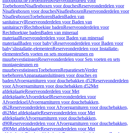
inloopdouche
Toebehoren
Reserveonderdelen voor
Toebehoren
Nisaflegboxen voor douches
Reserveonderdelen voor
Nisaflegboxen voor douches
Nisaflegboxen
Reserveonderdelen voor
Nisaflegboxen
Toebehoren
Baden
Baden van
sanitairacryl
Reserveonderdelen voor Baden van
sanitairacryl
Rechthoekige baden
Reserveonderdelen voor
Rechthoekige baden
Baden van mineraal
materiaal
Reserveonderdelen voor Baden van mineraal
materiaal
Baden voor baby's
Reserveonderdelen voor Baden voor
baby's
Installatie-elementen
Reserveonderdelen voor Installatie-
elementen
Sets voeten en sets montagesteunen en
muurbevestigingen
Reserveonderdelen voor Sets voeten en sets
montagesteunen en
muurbevestigingen
Toebehoren
Reparatiesets
Verder
toebehoren
Apparaataansluitingen voor douches en
baden
Afvoergarnituren voor douchebakken d52
Reserveonderdelen
voor Afvoergarnituren voor douchebakken d52
Met
afdekplaatje
Reserveonderdelen voor Met
afdekplaatje
Afvoerdeksel
Reserveonderdelen voor
Afvoerdeksel
Afvoergarnituren voor douchebakken,
d62
Reserveonderdelen voor Afvoergarnituren voor douchebakken,
d62
Met afdekplaatje
Reserveonderdelen voor Met
afdekplaatje
Afvoergarnituren voor douchebakken,
d90
Reserveonderdelen voor Afvoergarnituren voor douchebakken,
d90
Met afdekplaatje
Reserveonderdelen voor Met