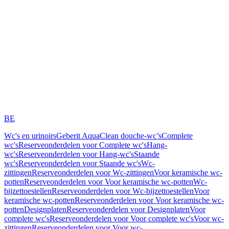
BE
Wc's en urinoirs
Geberit AquaClean douche-wc’s
Complete
wc's
Reserveonderdelen voor Complete wc's
Hang-
wc's
Reserveonderdelen voor Hang-wc's
Staande
wc's
Reserveonderdelen voor Staande wc's
Wc-
zittingen
Reserveonderdelen voor Wc-zittingen
Voor keramische wc-
potten
Reserveonderdelen voor Voor keramische wc-potten
Wc-
bijzettoestellen
Reserveonderdelen voor Wc-bijzettoestellen
Voor
keramische wc-potten
Reserveonderdelen voor Voor keramische wc-
potten
Designplaten
Reserveonderdelen voor Designplaten
Voor
complete wc's
Reserveonderdelen voor Voor complete wc's
Voor wc-
zittingen
Reserveonderdelen voor Voor wc-