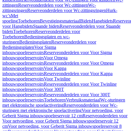
zittingen
Reserveonderdelen voor Wc-zittingen
Wc-
zittingsringen
Reserveonderdelen voor Wc-zittingsringen
Hurk-
wc’s
Met
spoeling
Toebehoren
Bevestigingsmateriaal
Bidets
Hangbidets
Reserveo
voor Hangbidets
Staande bidets
Reserveonderdelen voor Staande
bidets
Toebehoren
Reserveonderdelen voor
Toebehoren
Bedieningsplaten en wc-
sturingen
Bedieningsplaten
Reserveonderdelen voor
Bedieningsplaten
Voor Sigma
inbouwspoelreservoirs
Reserveonderdelen voor Voor Sigma
inbouwspoelreservoirs
Voor Omega
inbouwspoelreservoirs
Reserveonderdelen voor Voor Omega
inbouwspoelreservoirs
Voor Kappa
inbouwspoelreservoirs
Reserveonderdelen voor Voor Kappa
inbouwspoelreservoirs
Voor Twinline
inbouwspoelreservoirs
Reserveonderdelen voor Voor Twinline
inbouwspoelreservoirs
Voor 300T
inbouwspoelreservoirs
Reserveonderdelen voor Voor 300T
inbouwspoelreservoirs
Toebehoren
Verbruiksmateriaal
Wc-sturingen
met elektronische spoelactivering
Reserveonderdelen voor Wc-
sturingen met elektronische spoelactivering
Voor netvoeding, voor
Geberit Sigma inbouwspoelreservoir 12 cm
Reserveonderdelen voor
Voor netvoeding, voor Geberit Sigma inbouwspoelreservoir 12
cm
Voor netvoeding, voor Geberit Sigma inbouwspoelreservoir 8