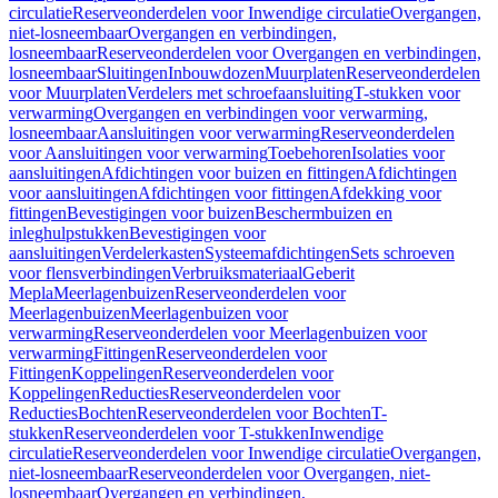
circulatie
Reserveonderdelen voor Inwendige circulatie
Overgangen,
niet-losneembaar
Overgangen en verbindingen,
losneembaar
Reserveonderdelen voor Overgangen en verbindingen,
losneembaar
Sluitingen
Inbouwdozen
Muurplaten
Reserveonderdelen
voor Muurplaten
Verdelers met schroefaansluiting
T-stukken voor
verwarming
Overgangen en verbindingen voor verwarming,
losneembaar
Aansluitingen voor verwarming
Reserveonderdelen
voor Aansluitingen voor verwarming
Toebehoren
Isolaties voor
aansluitingen
Afdichtingen voor buizen en fittingen
Afdichtingen
voor aansluitingen
Afdichtingen voor fittingen
Afdekking voor
fittingen
Bevestigingen voor buizen
Beschermbuizen en
inleghulpstukken
Bevestigingen voor
aansluitingen
Verdelerkasten
Systeemafdichtingen
Sets schroeven
voor flensverbindingen
Verbruiksmateriaal
Geberit
Mepla
Meerlagenbuizen
Reserveonderdelen voor
Meerlagenbuizen
Meerlagenbuizen voor
verwarming
Reserveonderdelen voor Meerlagenbuizen voor
verwarming
Fittingen
Reserveonderdelen voor
Fittingen
Koppelingen
Reserveonderdelen voor
Koppelingen
Reducties
Reserveonderdelen voor
Reducties
Bochten
Reserveonderdelen voor Bochten
T-
stukken
Reserveonderdelen voor T-stukken
Inwendige
circulatie
Reserveonderdelen voor Inwendige circulatie
Overgangen,
niet-losneembaar
Reserveonderdelen voor Overgangen, niet-
losneembaar
Overgangen en verbindingen,