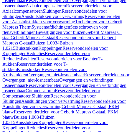
losneembaar
Reserveonderdelen voor Overgangen en verbindingen,
losneembaar
Axiaalcompensatoren
Reserveonderdelen voor
Axiaalcompensatoren
Sluitingen
Reserveonderdelen voor
Sluitingen
Aansluitstukken voor verwarming
Reserveonderdelen
voor Aansluitstukken voor verwarming
Toebehoren voor Geberit
Mapress Therm
Systeemafdichtingen
Sets schroeven voor
flensverbindingen
Bevestigingen voor buizen
Geberit Mapress C-
staal
Geberit Mapress C-staal
Reserveonderdelen voor Geberit
Mapress C-staal
Buizen 1.0034
Buizen
1.0215
Buisstukken
Koppelingen
Reserveonderdelen voor
Koppelingen
Reducties
Reserveonderdelen voor
Reducties
Bochten
Reserveonderdelen voor Bochten
T-
stukken
Reserveonderdelen voor T-
stukken
Kruisstukken
Reserveonderdelen voor
Kruisstukken
Overgangen, niet-losneembaar
Reserveonderdelen voor
Overgangen, niet-losneembaar
Overgangen en verbindingen,
losneembaar
Reserveonderdelen voor Overgangen en verbindingen,
losneembaar
Compensatoren
Reserveonderdelen voor
Compensatoren
Sluitingen
Reserveonderdelen voor
Sluitingen
Aansluitingen voor verwarming
Reserveonderdelen voor
Aansluitingen voor verwarming
Geberit Mapress C-staal, FKM
blauw
Reserveonderdelen voor Geberit Mapress C-staal, FKM
blauw
Buizen 1.0034
Buizen
1.0215
Buisstukken
Koppelingen
Reserveonderdelen voor
Koppelingen
Reducties
Reserveonderdelen voor