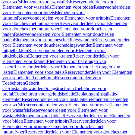
voor wc's
Elementen voor wastafels
Reserveonderdelen voor
Elementen voor wastafels
Elementen voor bidets
Reserveonderdelen
voor Elementen voor bidets
Elementen voor
urinoirs
Reserveonderdelen voor Elementen voor urinoirs
Elementen
voor douches met muurafvoer
Reserveonderdelen voor Elementen
voor douches met muurafvoer
Elementen voor douches en
baden
Reserveonderdelen voor Elementen voor douches en
baden
Elementen voor douchescheidingswanden
Reserveonderdelen
voor Elementen voor douchescheidingswanden
Elementen voor
uitgietbakken
Reserveonderdelen voor Elementen voor
uitgietbakken
Elementen voor kranen
Reserveonderdelen voor
Elementen voor kranen
Elementen voor het dragen van
lasten
Reserveonderdelen voor Elementen voor het dragen van
lasten
Elementen voor spoeltafels
Reserveonderdelen voor Elementen
voor spoeltafels
Toebehoren
Reserveonderdelen voor
Toebehoren
Geberit
GIS
Installatiewanden
Draagstructuren
Toebehoren voor
prefab
Toebehoren voor geluidsisolatie
Beplatingen
Installatie-
elementen
Reserveonderdelen voor Installatie-elementen
Elementen
voor wc's
Reserveonderdelen voor Elementen voor wc's
Elementen
voor wastafels
Reserveonderdelen voor Elementen voor
wastafels
Elementen voor bidets
Reserveonderdelen voor Elementen
voor bidets
Elementen voor urinoirs
Reserveonderdelen voor
Elementen voor urinoirs
Elementen voor douches met
muurafvoer
Reserveonderdelen voor Elementen voor douches met