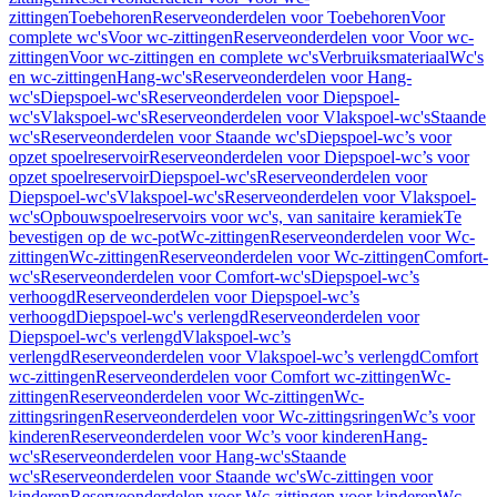
zittingen
Toebehoren
Reserveonderdelen voor Toebehoren
Voor
complete wc's
Voor wc-zittingen
Reserveonderdelen voor Voor wc-
zittingen
Voor wc-zittingen en complete wc's
Verbruiksmateriaal
Wc's
en wc-zittingen
Hang-wc's
Reserveonderdelen voor Hang-
wc's
Diepspoel-wc's
Reserveonderdelen voor Diepspoel-
wc's
Vlakspoel-wc's
Reserveonderdelen voor Vlakspoel-wc's
Staande
wc's
Reserveonderdelen voor Staande wc's
Diepspoel-wc’s voor
opzet spoelreservoir
Reserveonderdelen voor Diepspoel-wc’s voor
opzet spoelreservoir
Diepspoel-wc's
Reserveonderdelen voor
Diepspoel-wc's
Vlakspoel-wc's
Reserveonderdelen voor Vlakspoel-
wc's
Opbouwspoelreservoirs voor wc's, van sanitaire keramiek
Te
bevestigen op de wc-pot
Wc-zittingen
Reserveonderdelen voor Wc-
zittingen
Wc-zittingen
Reserveonderdelen voor Wc-zittingen
Comfort-
wc's
Reserveonderdelen voor Comfort-wc's
Diepspoel-wc’s
verhoogd
Reserveonderdelen voor Diepspoel-wc’s
verhoogd
Diepspoel-wc's verlengd
Reserveonderdelen voor
Diepspoel-wc's verlengd
Vlakspoel-wc’s
verlengd
Reserveonderdelen voor Vlakspoel-wc’s verlengd
Comfort
wc-zittingen
Reserveonderdelen voor Comfort wc-zittingen
Wc-
zittingen
Reserveonderdelen voor Wc-zittingen
Wc-
zittingsringen
Reserveonderdelen voor Wc-zittingsringen
Wc’s voor
kinderen
Reserveonderdelen voor Wc’s voor kinderen
Hang-
wc's
Reserveonderdelen voor Hang-wc's
Staande
wc's
Reserveonderdelen voor Staande wc's
Wc-zittingen voor
kinderen
Reserveonderdelen voor Wc-zittingen voor kinderen
Wc-