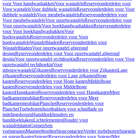
voor Voor handwasbakken
Voor wastafels
Reserveonderdelen voor
Voor wastafels
Voor dubbele wastafels
Reserveonderdelen voor Voor
dubbele wastafels
Voor meubelwastafels
Reserveonderdelen voor
Voor meubelwastafels
Voor opzetwastafels
Reserveonderdelen voor
Voor opzetwastafels
Voor hoekhandwasbakken
Reserveonderdelen
voor Voor hoekhandwasbakken
Voor
hoekwastafels
Reserveonderdelen voor Voor
hoekwastafels
Wastafelbladen
Reserveonderdelen voor
Wastafelbladen
Voor opzetwastafel afgerond
design
Reserveonderdelen voor Voor opzetwastafel afgerond
design
Voor opzetwastafel rechthoekig
Reserveonderdelen voor Voor
opzetwastafel rechthoekig
Voor
inbouwwastafel
Zijkasten
Reserveonderdelen voor Zijkasten
Lage
zijkasten
Reserveonderdelen voor Lage zijkasten
Hoge
kasten
Reserveonderdelen voor Hoge kasten
Middelhoge
kasten
Reserveonderdelen voor Middelhoge
kasten
Hangkasten
Reserveonderdelen voor Hangkasten
Meer
badkamermeubilair
Reserveonderdelen voor Meer
badkamermeubilair
Planchet
Reserveonderdelen voor
Planchet
Toebehoren
Inzetbakken voor schuiflade en
indelingsboxen
Handdoekhouders en
handdoekhaken
Lichtelementen
Houder voor
wastafelplaten
Grepen
Sets
voetsteunen
Magneetborden
Stopcontacten
Verder toebehoren
Spiegels
en spiegelkasten
Spiegel
Reserveonderdelen voor Spiegel
Met