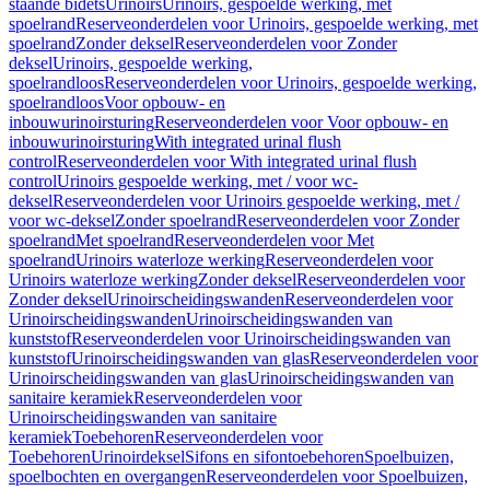
staande bidets
Urinoirs
Urinoirs, gespoelde werking, met
spoelrand
Reserveonderdelen voor Urinoirs, gespoelde werking, met
spoelrand
Zonder deksel
Reserveonderdelen voor Zonder
deksel
Urinoirs, gespoelde werking,
spoelrandloos
Reserveonderdelen voor Urinoirs, gespoelde werking,
spoelrandloos
Voor opbouw- en
inbouwurinoirsturing
Reserveonderdelen voor Voor opbouw- en
inbouwurinoirsturing
With integrated urinal flush
control
Reserveonderdelen voor With integrated urinal flush
control
Urinoirs gespoelde werking, met / voor wc-
deksel
Reserveonderdelen voor Urinoirs gespoelde werking, met /
voor wc-deksel
Zonder spoelrand
Reserveonderdelen voor Zonder
spoelrand
Met spoelrand
Reserveonderdelen voor Met
spoelrand
Urinoirs waterloze werking
Reserveonderdelen voor
Urinoirs waterloze werking
Zonder deksel
Reserveonderdelen voor
Zonder deksel
Urinoirscheidingswanden
Reserveonderdelen voor
Urinoirscheidingswanden
Urinoirscheidingswanden van
kunststof
Reserveonderdelen voor Urinoirscheidingswanden van
kunststof
Urinoirscheidingswanden van glas
Reserveonderdelen voor
Urinoirscheidingswanden van glas
Urinoirscheidingswanden van
sanitaire keramiek
Reserveonderdelen voor
Urinoirscheidingswanden van sanitaire
keramiek
Toebehoren
Reserveonderdelen voor
Toebehoren
Urinoirdeksel
Sifons en sifontoebehoren
Spoelbuizen,
spoelbochten en overgangen
Reserveonderdelen voor Spoelbuizen,