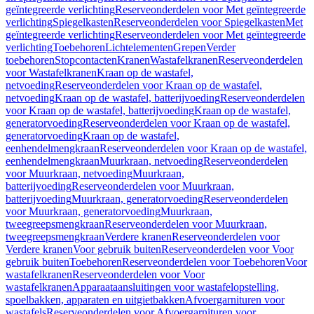
geïntegreerde verlichting
Reserveonderdelen voor Met geïntegreerde
verlichting
Spiegelkasten
Reserveonderdelen voor Spiegelkasten
Met
geïntegreerde verlichting
Reserveonderdelen voor Met geïntegreerde
verlichting
Toebehoren
Lichtelementen
Grepen
Verder
toebehoren
Stopcontacten
Kranen
Wastafelkranen
Reserveonderdelen
voor Wastafelkranen
Kraan op de wastafel,
netvoeding
Reserveonderdelen voor Kraan op de wastafel,
netvoeding
Kraan op de wastafel, batterijvoeding
Reserveonderdelen
voor Kraan op de wastafel, batterijvoeding
Kraan op de wastafel,
generatorvoeding
Reserveonderdelen voor Kraan op de wastafel,
generatorvoeding
Kraan op de wastafel,
eenhendelmengkraan
Reserveonderdelen voor Kraan op de wastafel,
eenhendelmengkraan
Muurkraan, netvoeding
Reserveonderdelen
voor Muurkraan, netvoeding
Muurkraan,
batterijvoeding
Reserveonderdelen voor Muurkraan,
batterijvoeding
Muurkraan, generatorvoeding
Reserveonderdelen
voor Muurkraan, generatorvoeding
Muurkraan,
tweegreepsmengkraan
Reserveonderdelen voor Muurkraan,
tweegreepsmengkraan
Verdere kranen
Reserveonderdelen voor
Verdere kranen
Voor gebruik buiten
Reserveonderdelen voor Voor
gebruik buiten
Toebehoren
Reserveonderdelen voor Toebehoren
Voor
wastafelkranen
Reserveonderdelen voor Voor
wastafelkranen
Apparaataansluitingen voor wastafelopstelling,
spoelbakken, apparaten en uitgietbakken
Afvoergarnituren voor
wastafels
Reserveonderdelen voor Afvoergarnituren voor