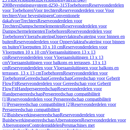
200
Bevestigingssysteem d250–315
Toebehoren
Reserveonderdelen
voor Toebehoren
Voor trechters
Reserveonderdelen voor Voor
trechters
Voor bevestigingen
Conventionele
dakafvoer
Trechters
Reserveonderdelen voor
Trechters
Dampschermelementen
Reserveonderdelen voor
Dampschermelementen
Toebehoren
Reserveonderdelen voor
Toebehoren
Vloerafwatering
Oppervlakteafwatering voor binnen en
buiten
Reserveonderdelen voor Oppervlakteafwatering voor binnen
en buiten
Vloerputten 10 x 10 cm
Reserveonderdelen voor
Vloerputten 10 x 10 cm
Vloeraansluitingen 13 x 13
cm
Reserveonderdelen voor Vloeraansluitingen 13 x 13
cm
Vloeraansluitingen voor balkons en terrassen, 13 x 13
cm
Reserveonderdelen voor Vloeraansluitingen voor balkons en
terrassen, 13 x 13 cm
Toebehoren
Reserveonderdelen voor
Toebehoren
Gereedschap
Gereedschap
Gereedschap voor Geberit
FlowFit
Reserveonderdelen voor Gereedschap voor Geberit
FlowFit
Handpersgereedschap
Reserveonderdelen voor
Handpersgereedschap
Persgereedschap compatibiliteit
[1]
Reserveonderdelen voor Persgereedschap compatibiliteit
[1]
Persgereedschap compatibiliteit [2]
Reserveonderdelen voor
Persgereedschap compatibiliteit
[2]
Buisbewerkingsgereedschap
Reserveonderdelen voor
Buisbewerkingsgereedschap
Afpersstoppen
Reserveonderdelen voor
Afpersstoppen
Controlemiddelen
Persmachines met