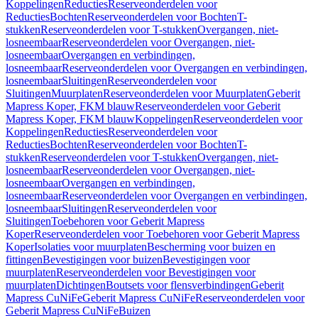
Koppelingen
Reducties
Reserveonderdelen voor
Reducties
Bochten
Reserveonderdelen voor Bochten
T-
stukken
Reserveonderdelen voor T-stukken
Overgangen, niet-
losneembaar
Reserveonderdelen voor Overgangen, niet-
losneembaar
Overgangen en verbindingen,
losneembaar
Reserveonderdelen voor Overgangen en verbindingen,
losneembaar
Sluitingen
Reserveonderdelen voor
Sluitingen
Muurplaten
Reserveonderdelen voor Muurplaten
Geberit
Mapress Koper, FKM blauw
Reserveonderdelen voor Geberit
Mapress Koper, FKM blauw
Koppelingen
Reserveonderdelen voor
Koppelingen
Reducties
Reserveonderdelen voor
Reducties
Bochten
Reserveonderdelen voor Bochten
T-
stukken
Reserveonderdelen voor T-stukken
Overgangen, niet-
losneembaar
Reserveonderdelen voor Overgangen, niet-
losneembaar
Overgangen en verbindingen,
losneembaar
Reserveonderdelen voor Overgangen en verbindingen,
losneembaar
Sluitingen
Reserveonderdelen voor
Sluitingen
Toebehoren voor Geberit Mapress
Koper
Reserveonderdelen voor Toebehoren voor Geberit Mapress
Koper
Isolaties voor muurplaten
Bescherming voor buizen en
fittingen
Bevestigingen voor buizen
Bevestigingen voor
muurplaten
Reserveonderdelen voor Bevestigingen voor
muurplaten
Dichtingen
Boutsets voor flensverbindingen
Geberit
Mapress CuNiFe
Geberit Mapress CuNiFe
Reserveonderdelen voor
Geberit Mapress CuNiFe
Buizen