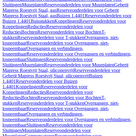
Sluitingen
Muurplaten
Reserveonderdelen voor Muurplaten
Geberit
Mapress Roestvrij Staal, gas
Reserveonderdelen voor Geberit
Mapress Roestvrij Staal, gas
Buizen 1.4401
Reserveonderdelen voor
Buizen 1.4401
Buisstukken
Koppelingen
Reserveonderdelen voor
Koppelingen
Reducties
Reserveonderdelen voor
Reducties
Bochten
Reserveonderdelen voor Bochten
T-
stukken
Reserveonderdelen voor T-stukken
Overgangen, niet-
losneembaar
Reserveonderdelen voor Overgangen, niet-
losneembaar
Overgangen en verbindingen,
losneembaar
Reserveonderdelen voor Overgangen en verbindingen,
losneembaar
Sluitingen
Reserveonderdelen voor
Sluitingen
Muurplaten
Reserveonderdelen voor Muurplaten
Geberit
Mapress Roestvrij Staal, siliconenvrij
Reserveonderdelen voor
Geberit Mapress Roestvrij Staal, siliconenvrij
Buizen
1.4401
Reserveonderdelen voor Buizen
1.4401
Koppelingen
Reserveonderdelen voor
Koppelingen
Reducties
Reserveonderdelen voor
Reducties
Bochten
Reserveonderdelen voor Bochten
T-
stukken
Reserveonderdelen voor T-stukken
Overgangen, niet-
losneembaar
Reserveonderdelen voor Overgangen, niet-
losneembaar
Overgangen en verbindingen,
losneembaar
Reserveonderdelen voor Overgangen en verbindingen,
losneembaar
Sluitingen
Reserveonderdelen voor
Sluitingen
Muurplaten
Reserveonderdelen voor
Muurplaten
Compensatoren
Reserveonderdelen voor