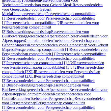
gereedschap
Toebehoren
Reserveonderdelen voor
Toebehoren
Gereedschap voor Geberit Mepla
Reserveonderdelen
voor Gereedschap voor Geberit
Mepla
Handpersgereedschap
Persgereedschap compatibiliteit
[1]
Reserveonderdelen voor Persgereedschap compatibiliteit
[1]
Persgereedschap compatibiliteit [2]
Reserveonderdelen voor
Persgereedschap compatibiliteit
[2]
Buisbewerkingsgereedschap
Reserveonderdelen voor
Buisbewerkingsgereedschap
Afpersstoppen
Reserveonderdelen voor
Afpersstoppen
Controlemiddelen
Toebehoren
Gereedschap voor
Geberit Mapress
Reserveonderdelen voor Gereedschap voor Geberit
Mapress
Persgereedschap compatibiliteit [1]
Reserveonderdelen voor
Persgereedschap compatibiliteit [1]
Persgereedschap compatibiliteit
[2]
Reserveonderdelen voor Persgereedschap compatibiliteit
[2]
Persgereedschappen compatibiliteit [1] / [2]
Reserveonderdelen
voor Persgereedschappen compatibiliteit [1] / [2]
Persgereedschap
compatibiliteit [2XL]
Reserveonderdelen voor Persgereedschap
compatibiliteit [2XL]
Persgereedschap compatibiliteit
[3]
Reserveonderdelen voor Persgereedschap compatibiliteit
[3]
Buisbewerkingsgereedschap
Reserveonderdelen voor
Buisbewerkingsgereedschap
Afpersstoppen
Reserveonderdelen voor
Afpersstoppen
Controlemiddelen
Reserveonderdelen voor
Controlemiddelen
Toebehoren
Persgereedschap
Reserveonderdelen
voor Persgereedschap
Persgereedschap compatibiliteit
[1]
Reserveonderdelen voor Persgereedschap compatibiliteit