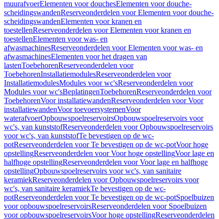
muurafvoer
Elementen voor douches
Elementen voor douche-
scheidingswanden
Reserveonderdelen voor Elementen voor douche-
scheidingswanden
Elementen voor kranen en
toestellen
Reserveonderdelen voor Elementen voor kranen en
toestellen
Elementen voor was- en
afwasmachines
Reserveonderdelen voor Elementen voor was- en
afwasmachines
Elementen voor het dragen van
lasten
Toebehoren
Reserveonderdelen voor
Toebehoren
Installatiemodules
Reserveonderdelen voor
Installatiemodules
Modules voor wc's
Reserveonderdelen voor
Modules voor wc's
Beplatingen
Toebehoren
Reserveonderdelen voor
Toebehoren
Voor installatiewanden
Reserveonderdelen voor Voor
installatiewanden
Voor toevoersystemen
Voor
waterafvoer
Opbouwspoelreservoirs
Opbouwspoelreservoirs voor
wc's, van kunststof
Reserveonderdelen voor Opbouwspoelreservoirs
voor wc's, van kunststof
Te bevestigen op de wc-
pot
Reserveonderdelen voor Te bevestigen op de wc-pot
Voor hoge
opstelling
Reserveonderdelen voor Voor hoge opstelling
Voor lage en
halfhoge opstelling
Reserveonderdelen voor Voor lage en halfhoge
opstelling
Opbouwspoelreservoirs voor wc's, van sanitaire
keramiek
Reserveonderdelen voor Opbouwspoelreservoirs voor
wc's, van sanitaire keramiek
Te bevestigen op de wc-
pot
Reserveonderdelen voor Te bevestigen op de wc-pot
Spoelbuizen
voor opbouwspoelreservoirs
Reserveonderdelen voor Spoelbuizen
voor opbouwspoelreservoirs
Voor hoge opstelling
Reserveonderdelen