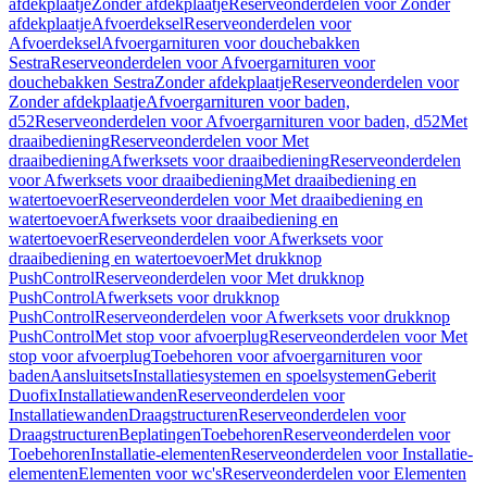
afdekplaatje
Zonder afdekplaatje
Reserveonderdelen voor Zonder
afdekplaatje
Afvoerdeksel
Reserveonderdelen voor
Afvoerdeksel
Afvoergarnituren voor douchebakken
Sestra
Reserveonderdelen voor Afvoergarnituren voor
douchebakken Sestra
Zonder afdekplaatje
Reserveonderdelen voor
Zonder afdekplaatje
Afvoergarnituren voor baden,
d52
Reserveonderdelen voor Afvoergarnituren voor baden, d52
Met
draaibediening
Reserveonderdelen voor Met
draaibediening
Afwerksets voor draaibediening
Reserveonderdelen
voor Afwerksets voor draaibediening
Met draaibediening en
watertoevoer
Reserveonderdelen voor Met draaibediening en
watertoevoer
Afwerksets voor draaibediening en
watertoevoer
Reserveonderdelen voor Afwerksets voor
draaibediening en watertoevoer
Met drukknop
PushControl
Reserveonderdelen voor Met drukknop
PushControl
Afwerksets voor drukknop
PushControl
Reserveonderdelen voor Afwerksets voor drukknop
PushControl
Met stop voor afvoerplug
Reserveonderdelen voor Met
stop voor afvoerplug
Toebehoren voor afvoergarnituren voor
baden
Aansluitsets
Installatiesystemen en spoelsystemen
Geberit
Duofix
Installatiewanden
Reserveonderdelen voor
Installatiewanden
Draagstructuren
Reserveonderdelen voor
Draagstructuren
Beplatingen
Toebehoren
Reserveonderdelen voor
Toebehoren
Installatie-elementen
Reserveonderdelen voor Installatie-
elementen
Elementen voor wc's
Reserveonderdelen voor Elementen