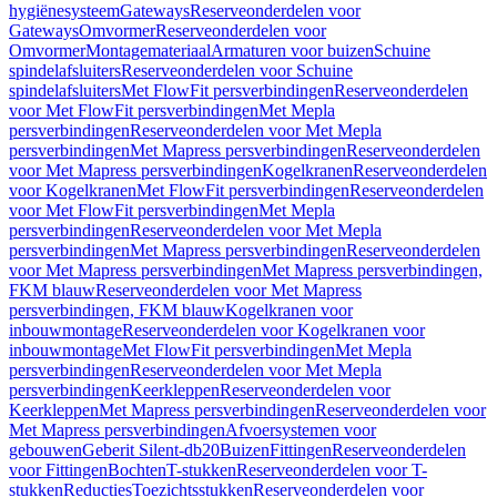
hygiënesysteem
Gateways
Reserveonderdelen voor
Gateways
Omvormer
Reserveonderdelen voor
Omvormer
Montagemateriaal
Armaturen voor buizen
Schuine
spindelafsluiters
Reserveonderdelen voor Schuine
spindelafsluiters
Met FlowFit persverbindingen
Reserveonderdelen
voor Met FlowFit persverbindingen
Met Mepla
persverbindingen
Reserveonderdelen voor Met Mepla
persverbindingen
Met Mapress persverbindingen
Reserveonderdelen
voor Met Mapress persverbindingen
Kogelkranen
Reserveonderdelen
voor Kogelkranen
Met FlowFit persverbindingen
Reserveonderdelen
voor Met FlowFit persverbindingen
Met Mepla
persverbindingen
Reserveonderdelen voor Met Mepla
persverbindingen
Met Mapress persverbindingen
Reserveonderdelen
voor Met Mapress persverbindingen
Met Mapress persverbindingen,
FKM blauw
Reserveonderdelen voor Met Mapress
persverbindingen, FKM blauw
Kogelkranen voor
inbouwmontage
Reserveonderdelen voor Kogelkranen voor
inbouwmontage
Met FlowFit persverbindingen
Met Mepla
persverbindingen
Reserveonderdelen voor Met Mepla
persverbindingen
Keerkleppen
Reserveonderdelen voor
Keerkleppen
Met Mapress persverbindingen
Reserveonderdelen voor
Met Mapress persverbindingen
Afvoersystemen voor
gebouwen
Geberit Silent-db20
Buizen
Fittingen
Reserveonderdelen
voor Fittingen
Bochten
T-stukken
Reserveonderdelen voor T-
stukken
Reducties
Toezichtsstukken
Reserveonderdelen voor