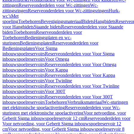
zittingen
Reserveonderdelen voor Wc-zittingen
Wc-
zittingsringen
Reserveonderdelen voor Wc-zittingsringen
Hurk-
wc’s
Met
spoeling
Toebehoren
Bevestigingsmateriaal
Bidets
Hangbidets
Reserveo
voor Hangbidets
Staande bidets
Reserveonderdelen voor Staande
bidets
Toebehoren
Reserveonderdelen voor
Toebehoren
Bedieningsplaten en wc-
sturingen
Bedieningsplaten
Reserveonderdelen voor
Bedieningsplaten
Voor Sigma
inbouwspoelreservoirs
Reserveonderdelen voor Voor Sigma
inbouwspoelreservoirs
Voor Omega
inbouwspoelreservoirs
Reserveonderdelen voor Voor Omega
inbouwspoelreservoirs
Voor Kappa
inbouwspoelreservoirs
Reserveonderdelen voor Voor Kappa
inbouwspoelreservoirs
Voor Twinline
inbouwspoelreservoirs
Reserveonderdelen voor Voor Twinline
inbouwspoelreservoirs
Voor 300T
inbouwspoelreservoirs
Reserveonderdelen voor Voor 300T
inbouwspoelreservoirs
Toebehoren
Verbruiksmateriaal
Wc-sturingen
met elektronische spoelactivering
Reserveonderdelen voor Wc-
sturingen met elektronische spoelactivering
Voor netvoeding, voor
Geberit Sigma inbouwspoelreservoir 12 cm
Reserveonderdelen voor
Voor netvoeding, voor Geberit Sigma inbouwspoelreservoir 12
cm
Voor netvoeding, voor Geberit Sigma inbouwspoelreservoir 8