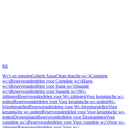
BE
Wc's en urinoirs
Geberit AquaClean douche-wc’s
Complete
wc's
Reserveonderdelen voor Complete wc's
Hang-
wc's
Reserveonderdelen voor Hang-wc's
Staande
wc's
Reserveonderdelen voor Staande wc's
Wc-
zittingen
Reserveonderdelen voor Wc-zittingen
Voor keramische wc-
potten
Reserveonderdelen voor Voor keramische wc-potten
Wc-
bijzettoestellen
Reserveonderdelen voor Wc-bijzettoestellen
Voor
keramische wc-potten
Reserveonderdelen voor Voor keramische wc-
potten
Designplaten
Reserveonderdelen voor Designplaten
Voor
complete wc's
Reserveonderdelen voor Voor complete wc's
Voor wc-
zittingen
Reserveonderdelen voor Voor wc-