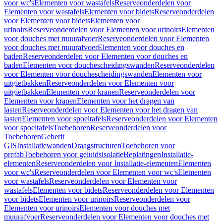
voor wc's
Elementen voor wastafels
Reserveonderdelen voor
Elementen voor wastafels
Elementen voor bidets
Reserveonderdelen
voor Elementen voor bidets
Elementen voor
urinoirs
Reserveonderdelen voor Elementen voor urinoirs
Elementen
voor douches met muurafvoer
Reserveonderdelen voor Elementen
voor douches met muurafvoer
Elementen voor douches en
baden
Reserveonderdelen voor Elementen voor douches en
baden
Elementen voor douchescheidingswanden
Reserveonderdelen
voor Elementen voor douchescheidingswanden
Elementen voor
uitgietbakken
Reserveonderdelen voor Elementen voor
uitgietbakken
Elementen voor kranen
Reserveonderdelen voor
Elementen voor kranen
Elementen voor het dragen van
lasten
Reserveonderdelen voor Elementen voor het dragen van
lasten
Elementen voor spoeltafels
Reserveonderdelen voor Elementen
voor spoeltafels
Toebehoren
Reserveonderdelen voor
Toebehoren
Geberit
GIS
Installatiewanden
Draagstructuren
Toebehoren voor
prefab
Toebehoren voor geluidsisolatie
Beplatingen
Installatie-
elementen
Reserveonderdelen voor Installatie-elementen
Elementen
voor wc's
Reserveonderdelen voor Elementen voor wc's
Elementen
voor wastafels
Reserveonderdelen voor Elementen voor
wastafels
Elementen voor bidets
Reserveonderdelen voor Elementen
voor bidets
Elementen voor urinoirs
Reserveonderdelen voor
Elementen voor urinoirs
Elementen voor douches met
muurafvoer
Reserveonderdelen voor Elementen voor douches met