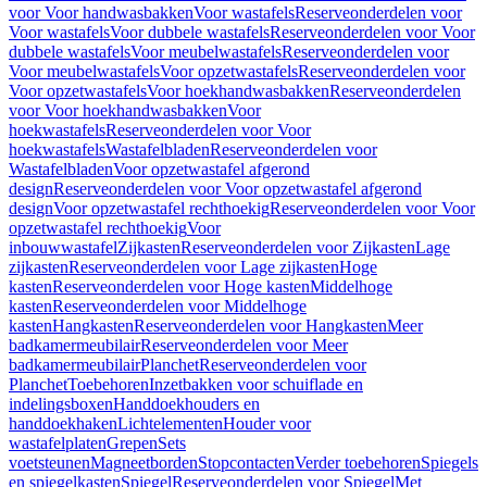
voor Voor handwasbakken
Voor wastafels
Reserveonderdelen voor
Voor wastafels
Voor dubbele wastafels
Reserveonderdelen voor Voor
dubbele wastafels
Voor meubelwastafels
Reserveonderdelen voor
Voor meubelwastafels
Voor opzetwastafels
Reserveonderdelen voor
Voor opzetwastafels
Voor hoekhandwasbakken
Reserveonderdelen
voor Voor hoekhandwasbakken
Voor
hoekwastafels
Reserveonderdelen voor Voor
hoekwastafels
Wastafelbladen
Reserveonderdelen voor
Wastafelbladen
Voor opzetwastafel afgerond
design
Reserveonderdelen voor Voor opzetwastafel afgerond
design
Voor opzetwastafel rechthoekig
Reserveonderdelen voor Voor
opzetwastafel rechthoekig
Voor
inbouwwastafel
Zijkasten
Reserveonderdelen voor Zijkasten
Lage
zijkasten
Reserveonderdelen voor Lage zijkasten
Hoge
kasten
Reserveonderdelen voor Hoge kasten
Middelhoge
kasten
Reserveonderdelen voor Middelhoge
kasten
Hangkasten
Reserveonderdelen voor Hangkasten
Meer
badkamermeubilair
Reserveonderdelen voor Meer
badkamermeubilair
Planchet
Reserveonderdelen voor
Planchet
Toebehoren
Inzetbakken voor schuiflade en
indelingsboxen
Handdoekhouders en
handdoekhaken
Lichtelementen
Houder voor
wastafelplaten
Grepen
Sets
voetsteunen
Magneetborden
Stopcontacten
Verder toebehoren
Spiegels
en spiegelkasten
Spiegel
Reserveonderdelen voor Spiegel
Met