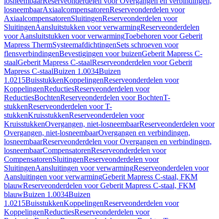
losneembaar
Reserveonderdelen voor Overgangen en verbindingen,
losneembaar
Axiaalcompensatoren
Reserveonderdelen voor
Axiaalcompensatoren
Sluitingen
Reserveonderdelen voor
Sluitingen
Aansluitstukken voor verwarming
Reserveonderdelen
voor Aansluitstukken voor verwarming
Toebehoren voor Geberit
Mapress Therm
Systeemafdichtingen
Sets schroeven voor
flensverbindingen
Bevestigingen voor buizen
Geberit Mapress C-
staal
Geberit Mapress C-staal
Reserveonderdelen voor Geberit
Mapress C-staal
Buizen 1.0034
Buizen
1.0215
Buisstukken
Koppelingen
Reserveonderdelen voor
Koppelingen
Reducties
Reserveonderdelen voor
Reducties
Bochten
Reserveonderdelen voor Bochten
T-
stukken
Reserveonderdelen voor T-
stukken
Kruisstukken
Reserveonderdelen voor
Kruisstukken
Overgangen, niet-losneembaar
Reserveonderdelen voor
Overgangen, niet-losneembaar
Overgangen en verbindingen,
losneembaar
Reserveonderdelen voor Overgangen en verbindingen,
losneembaar
Compensatoren
Reserveonderdelen voor
Compensatoren
Sluitingen
Reserveonderdelen voor
Sluitingen
Aansluitingen voor verwarming
Reserveonderdelen voor
Aansluitingen voor verwarming
Geberit Mapress C-staal, FKM
blauw
Reserveonderdelen voor Geberit Mapress C-staal, FKM
blauw
Buizen 1.0034
Buizen
1.0215
Buisstukken
Koppelingen
Reserveonderdelen voor
Koppelingen
Reducties
Reserveonderdelen voor