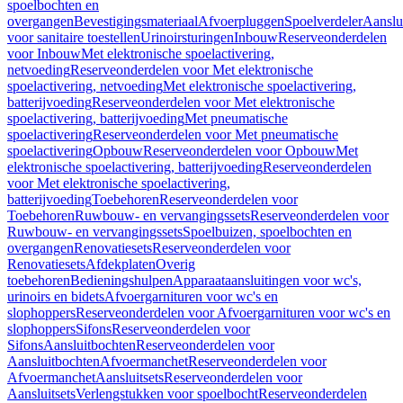
spoelbochten en
overgangen
Bevestigingsmateriaal
Afvoerpluggen
Spoelverdeler
Aanslu
voor sanitaire toestellen
Urinoirsturingen
Inbouw
Reserveonderdelen
voor Inbouw
Met elektronische spoelactivering,
netvoeding
Reserveonderdelen voor Met elektronische
spoelactivering, netvoeding
Met elektronische spoelactivering,
batterijvoeding
Reserveonderdelen voor Met elektronische
spoelactivering, batterijvoeding
Met pneumatische
spoelactivering
Reserveonderdelen voor Met pneumatische
spoelactivering
Opbouw
Reserveonderdelen voor Opbouw
Met
elektronische spoelactivering, batterijvoeding
Reserveonderdelen
voor Met elektronische spoelactivering,
batterijvoeding
Toebehoren
Reserveonderdelen voor
Toebehoren
Ruwbouw- en vervangingssets
Reserveonderdelen voor
Ruwbouw- en vervangingssets
Spoelbuizen, spoelbochten en
overgangen
Renovatiesets
Reserveonderdelen voor
Renovatiesets
Afdekplaten
Overig
toebehoren
Bedieningshulpen
Apparaataansluitingen voor wc's,
urinoirs en bidets
Afvoergarnituren voor wc's en
slophoppers
Reserveonderdelen voor Afvoergarnituren voor wc's en
slophoppers
Sifons
Reserveonderdelen voor
Sifons
Aansluitbochten
Reserveonderdelen voor
Aansluitbochten
Afvoermanchet
Reserveonderdelen voor
Afvoermanchet
Aansluitsets
Reserveonderdelen voor
Aansluitsets
Verlengstukken voor spoelbocht
Reserveonderdelen