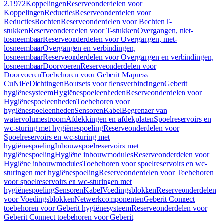
2.1972
Koppelingen
Reserveonderdelen voor
Koppelingen
Reducties
Reserveonderdelen voor
Reducties
Bochten
Reserveonderdelen voor Bochten
T-
stukken
Reserveonderdelen voor T-stukken
Overgangen, niet-
losneembaar
Reserveonderdelen voor Overgangen, niet-
losneembaar
Overgangen en verbindingen,
losneembaar
Reserveonderdelen voor Overgangen en verbindingen,
losneembaar
Doorvoeren
Reserveonderdelen voor
Doorvoeren
Toebehoren voor Geberit Mapress
CuNiFe
Dichtingen
Boutsets voor flensverbindingen
Geberit
hygiënesysteem
Hygiënespoeleenheden
Reserveonderdelen voor
Hygiënespoeleenheden
Toebehoren voor
hygiënespoeleenheden
Sensoren
Kabel
Begrenzer van
watervolumestroom
Afdekkingen en afdekplaten
Spoelreservoirs en
wc-sturing met hygiënespoeling
Reserveonderdelen voor
Spoelreservoirs en wc-sturing met
hygiënespoeling
Inbouwspoelreservoirs met
hygiënespoeling
Hygiëne inbouwmodules
Reserveonderdelen voor
Hygiëne inbouwmodules
Toebehoren voor spoelreservoirs en wc-
sturingen met hygiënespoeling
Reserveonderdelen voor Toebehoren
voor spoelreservoirs en wc-sturingen met
hygiënespoeling
Sensoren
Kabel
Voedingsblokken
Reserveonderdelen
voor Voedingsblokken
Netwerkcomponenten
Geberit Connect
toebehoren voor Geberit hygiënesysteem
Reserveonderdelen voor
Geberit Connect toebehoren voor Geberit