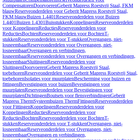
Compensatoren
Doorvoeren
Geberit Mapress Roestvrij Staal, FKM
blauw
Reserveonderdelen voor Geberit Mapress Roestvrij Staal,
FKM blauw
Buizen 1.4401
Reserveonderdelen voor Buizen
1.4401
Buizen 1.4301
Buisstukken
Koppelingen
Reserveonderdelen
voor Koppelingen
Reducties
Reserveonderdelen voor
Reducties
Bochten
Reserveonderdelen voor Bochten
T-
stukken
Reserveonderdelen voor T-stukken
Overgangen, niet-
losneembaar
Reserveonderdelen voor Overgangen, niet-
losneembaar
Overgangen en verbindingen,
losneembaar
Reserveonderdelen voor Overgangen en verbindingen,
losneembaar
Sluitingen
Reserveonderdelen voor
Sluitingen
Doorvoeren
Geberit Mapress Roestvrij Staal,
toebehoren
Reserveonderdelen voor Geberit Mapress Roestvrij Staal,
toebehoren
Isolaties voor muurplaten
Bescherming voor buizen en
fittingen
Bevestigingen voor buizen
Bevestigingen voor
muurplaten
Reserveonderdelen voor Bevestigingen voor
muurplaten
Dichtingen
Boutsets voor flensverbindingen
Geberit
Mapress Therm
Systeembuizen Therm
Fittingen
Reserveonderdelen
voor Fittingen
Koppelingen
Reserveonderdelen voor
Koppelingen
Reducties
Reserveonderdelen voor
Reducties
Bochten
Reserveonderdelen voor Bochten
T-
stukken
Reserveonderdelen voor T-stukken
Overgangen, niet-
losneembaar
Reserveonderdelen voor Overgangen, niet-
losneembaar
Overgangen en verbindingen,