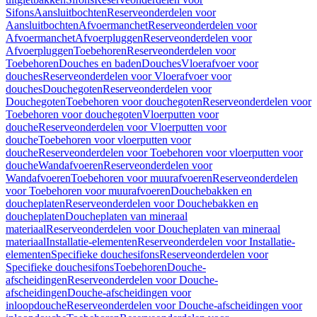
Sifons
Aansluitbochten
Reserveonderdelen voor
Aansluitbochten
Afvoermanchet
Reserveonderdelen voor
Afvoermanchet
Afvoerpluggen
Reserveonderdelen voor
Afvoerpluggen
Toebehoren
Reserveonderdelen voor
Toebehoren
Douches en baden
Douches
Vloerafvoer voor
douches
Reserveonderdelen voor Vloerafvoer voor
douches
Douchegoten
Reserveonderdelen voor
Douchegoten
Toebehoren voor douchegoten
Reserveonderdelen voor
Toebehoren voor douchegoten
Vloerputten voor
douche
Reserveonderdelen voor Vloerputten voor
douche
Toebehoren voor vloerputten voor
douche
Reserveonderdelen voor Toebehoren voor vloerputten voor
douche
Wandafvoeren
Reserveonderdelen voor
Wandafvoeren
Toebehoren voor muurafvoeren
Reserveonderdelen
voor Toebehoren voor muurafvoeren
Douchebakken en
doucheplaten
Reserveonderdelen voor Douchebakken en
doucheplaten
Doucheplaten van mineraal
materiaal
Reserveonderdelen voor Doucheplaten van mineraal
materiaal
Installatie-elementen
Reserveonderdelen voor Installatie-
elementen
Specifieke douchesifons
Reserveonderdelen voor
Specifieke douchesifons
Toebehoren
Douche-
afscheidingen
Reserveonderdelen voor Douche-
afscheidingen
Douche-afscheidingen voor
inloopdouche
Reserveonderdelen voor Douche-afscheidingen voor