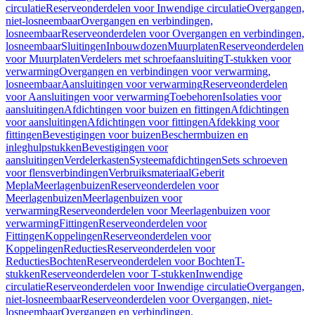
circulatie
Reserveonderdelen voor Inwendige circulatie
Overgangen,
niet-losneembaar
Overgangen en verbindingen,
losneembaar
Reserveonderdelen voor Overgangen en verbindingen,
losneembaar
Sluitingen
Inbouwdozen
Muurplaten
Reserveonderdelen
voor Muurplaten
Verdelers met schroefaansluiting
T-stukken voor
verwarming
Overgangen en verbindingen voor verwarming,
losneembaar
Aansluitingen voor verwarming
Reserveonderdelen
voor Aansluitingen voor verwarming
Toebehoren
Isolaties voor
aansluitingen
Afdichtingen voor buizen en fittingen
Afdichtingen
voor aansluitingen
Afdichtingen voor fittingen
Afdekking voor
fittingen
Bevestigingen voor buizen
Beschermbuizen en
inleghulpstukken
Bevestigingen voor
aansluitingen
Verdelerkasten
Systeemafdichtingen
Sets schroeven
voor flensverbindingen
Verbruiksmateriaal
Geberit
Mepla
Meerlagenbuizen
Reserveonderdelen voor
Meerlagenbuizen
Meerlagenbuizen voor
verwarming
Reserveonderdelen voor Meerlagenbuizen voor
verwarming
Fittingen
Reserveonderdelen voor
Fittingen
Koppelingen
Reserveonderdelen voor
Koppelingen
Reducties
Reserveonderdelen voor
Reducties
Bochten
Reserveonderdelen voor Bochten
T-
stukken
Reserveonderdelen voor T-stukken
Inwendige
circulatie
Reserveonderdelen voor Inwendige circulatie
Overgangen,
niet-losneembaar
Reserveonderdelen voor Overgangen, niet-
losneembaar
Overgangen en verbindingen,