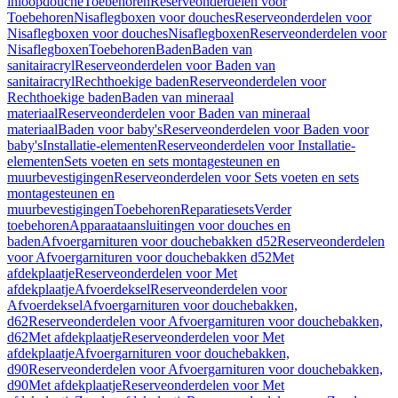
inloopdouche
Toebehoren
Reserveonderdelen voor
Toebehoren
Nisaflegboxen voor douches
Reserveonderdelen voor
Nisaflegboxen voor douches
Nisaflegboxen
Reserveonderdelen voor
Nisaflegboxen
Toebehoren
Baden
Baden van
sanitairacryl
Reserveonderdelen voor Baden van
sanitairacryl
Rechthoekige baden
Reserveonderdelen voor
Rechthoekige baden
Baden van mineraal
materiaal
Reserveonderdelen voor Baden van mineraal
materiaal
Baden voor baby's
Reserveonderdelen voor Baden voor
baby's
Installatie-elementen
Reserveonderdelen voor Installatie-
elementen
Sets voeten en sets montagesteunen en
muurbevestigingen
Reserveonderdelen voor Sets voeten en sets
montagesteunen en
muurbevestigingen
Toebehoren
Reparatiesets
Verder
toebehoren
Apparaataansluitingen voor douches en
baden
Afvoergarnituren voor douchebakken d52
Reserveonderdelen
voor Afvoergarnituren voor douchebakken d52
Met
afdekplaatje
Reserveonderdelen voor Met
afdekplaatje
Afvoerdeksel
Reserveonderdelen voor
Afvoerdeksel
Afvoergarnituren voor douchebakken,
d62
Reserveonderdelen voor Afvoergarnituren voor douchebakken,
d62
Met afdekplaatje
Reserveonderdelen voor Met
afdekplaatje
Afvoergarnituren voor douchebakken,
d90
Reserveonderdelen voor Afvoergarnituren voor douchebakken,
d90
Met afdekplaatje
Reserveonderdelen voor Met