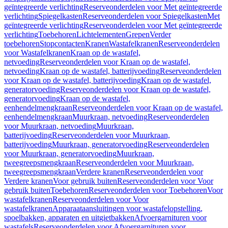
geïntegreerde verlichting
Reserveonderdelen voor Met geïntegreerde
verlichting
Spiegelkasten
Reserveonderdelen voor Spiegelkasten
Met
geïntegreerde verlichting
Reserveonderdelen voor Met geïntegreerde
verlichting
Toebehoren
Lichtelementen
Grepen
Verder
toebehoren
Stopcontacten
Kranen
Wastafelkranen
Reserveonderdelen
voor Wastafelkranen
Kraan op de wastafel,
netvoeding
Reserveonderdelen voor Kraan op de wastafel,
netvoeding
Kraan op de wastafel, batterijvoeding
Reserveonderdelen
voor Kraan op de wastafel, batterijvoeding
Kraan op de wastafel,
generatorvoeding
Reserveonderdelen voor Kraan op de wastafel,
generatorvoeding
Kraan op de wastafel,
eenhendelmengkraan
Reserveonderdelen voor Kraan op de wastafel,
eenhendelmengkraan
Muurkraan, netvoeding
Reserveonderdelen
voor Muurkraan, netvoeding
Muurkraan,
batterijvoeding
Reserveonderdelen voor Muurkraan,
batterijvoeding
Muurkraan, generatorvoeding
Reserveonderdelen
voor Muurkraan, generatorvoeding
Muurkraan,
tweegreepsmengkraan
Reserveonderdelen voor Muurkraan,
tweegreepsmengkraan
Verdere kranen
Reserveonderdelen voor
Verdere kranen
Voor gebruik buiten
Reserveonderdelen voor Voor
gebruik buiten
Toebehoren
Reserveonderdelen voor Toebehoren
Voor
wastafelkranen
Reserveonderdelen voor Voor
wastafelkranen
Apparaataansluitingen voor wastafelopstelling,
spoelbakken, apparaten en uitgietbakken
Afvoergarnituren voor
wastafels
Reserveonderdelen voor Afvoergarnituren voor