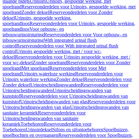
staande bidets
Urinoirs
Urinoirs, gespoelde werking, met
spoelrand
Reserveonderdelen voor Urinoirs, gespoelde werking, met
spoelrand
Zonder deksel
Reserveonderdelen voor Zonder
deksel
Urinoirs, gespoelde werking,
spoelrandloos
Reserveonderdelen voor Urinoirs, gespoelde werking,
spoelrandloos
Voor opbouw- en
inbouwurinoirsturing
Reserveonderdelen voor Voor opbouw- en
inbouwurinoirsturing
With integrated urinal flush
control
Reserveonderdelen voor With integrated urinal flush
control
Urinoirs gespoelde werking, met / voor wc-
deksel
Reserveonderdelen voor Urinoirs gespoelde werking, met /
voor wc-deksel
Zonder spoelrand
Reserveonderdelen voor Zonder
spoelrand
Met spoelrand
Reserveonderdelen voor Met
spoelrand
Urinoirs waterloze werking
Reserveonderdelen voor
Urinoirs waterloze werking
Zonder deksel
Reserveonderdelen voor
Zonder deksel
Urinoirscheidingswanden
Reserveonderdelen voor
Urinoirscheidingswanden
Urinoirscheidingswanden van
kunststof
Reserveonderdelen voor Urinoirscheidingswanden van
kunststof
Urinoirscheidingswanden van glas
Reserveonderdelen voor
Urinoirscheidingswanden van glas
Urinoirscheidingswanden van
sanitaire keramiek
Reserveonderdelen voor
Urinoirscheidingswanden van sanitaire
keramiek
Toebehoren
Reserveonderdelen voor
Toebehoren
Urinoirdeksel
Sifons en sifontoebehoren
Spoelbuizen,
spoelbochten en overgangen
Reserveonderdelen voor Spoelbuizen,