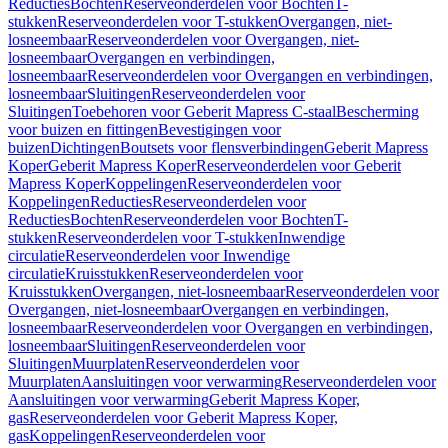
Reducties
Bochten
Reserveonderdelen voor Bochten
T-
stukken
Reserveonderdelen voor T-stukken
Overgangen, niet-
losneembaar
Reserveonderdelen voor Overgangen, niet-
losneembaar
Overgangen en verbindingen,
losneembaar
Reserveonderdelen voor Overgangen en verbindingen,
losneembaar
Sluitingen
Reserveonderdelen voor
Sluitingen
Toebehoren voor Geberit Mapress C-staal
Bescherming
voor buizen en fittingen
Bevestigingen voor
buizen
Dichtingen
Boutsets voor flensverbindingen
Geberit Mapress
Koper
Geberit Mapress Koper
Reserveonderdelen voor Geberit
Mapress Koper
Koppelingen
Reserveonderdelen voor
Koppelingen
Reducties
Reserveonderdelen voor
Reducties
Bochten
Reserveonderdelen voor Bochten
T-
stukken
Reserveonderdelen voor T-stukken
Inwendige
circulatie
Reserveonderdelen voor Inwendige
circulatie
Kruisstukken
Reserveonderdelen voor
Kruisstukken
Overgangen, niet-losneembaar
Reserveonderdelen voor
Overgangen, niet-losneembaar
Overgangen en verbindingen,
losneembaar
Reserveonderdelen voor Overgangen en verbindingen,
losneembaar
Sluitingen
Reserveonderdelen voor
Sluitingen
Muurplaten
Reserveonderdelen voor
Muurplaten
Aansluitingen voor verwarming
Reserveonderdelen voor
Aansluitingen voor verwarming
Geberit Mapress Koper,
gas
Reserveonderdelen voor Geberit Mapress Koper,
gas
Koppelingen
Reserveonderdelen voor