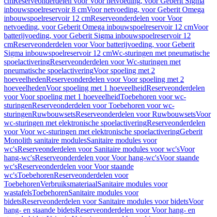
cm
Reserveonderdelen voor Voor netvoeding, voor Geberit Sigma
inbouwspoelreservoir 8 cm
Voor netvoeding, voor Geberit Omega
inbouwspoelreservoir 12 cm
Reserveonderdelen voor Voor
netvoeding, voor Geberit Omega inbouwspoelreservoir 12 cm
Voor
batterijvoeding, voor Geberit Sigma inbouwspoelreservoir 12
cm
Reserveonderdelen voor Voor batterijvoeding, voor Geberit
Sigma inbouwspoelreservoir 12 cm
Wc-sturingen met pneumatische
spoelactivering
Reserveonderdelen voor Wc-sturingen met
pneumatische spoelactivering
Voor spoeling met 2
hoeveelheden
Reserveonderdelen voor Voor spoeling met 2
hoeveelheden
Voor spoeling met 1 hoeveelheid
Reserveonderdelen
voor Voor spoeling met 1 hoeveelheid
Toebehoren voor wc-
sturingen
Reserveonderdelen voor Toebehoren voor wc-
sturingen
Ruwbouwsets
Reserveonderdelen voor Ruwbouwsets
Voor
wc-sturingen met elektronische spoelactivering
Reserveonderdelen
voor Voor wc-sturingen met elektronische spoelactivering
Geberit
Monolith sanitaire modules
Sanitaire modules voor
wc's
Reserveonderdelen voor Sanitaire modules voor wc's
Voor
hang-wc's
Reserveonderdelen voor Voor hang-wc's
Voor staande
wc's
Reserveonderdelen voor Voor staande
wc's
Toebehoren
Reserveonderdelen voor
Toebehoren
Verbruiksmateriaal
Sanitaire modules voor
wastafels
Toebehoren
Sanitaire modules voor
bidets
Reserveonderdelen voor Sanitaire modules voor bidets
Voor
hang- en staande bidets
Reserveonderdelen voor Voor hang- en