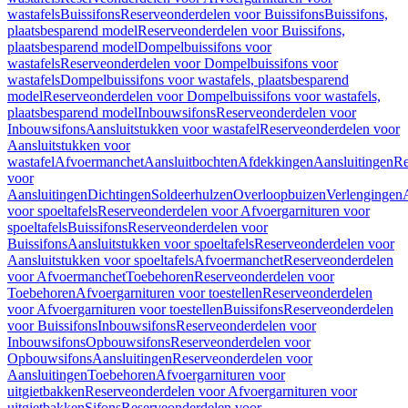
wastafels
Buissifons
Reserveonderdelen voor Buissifons
Buissifons,
plaatsbesparend model
Reserveonderdelen voor Buissifons,
plaatsbesparend model
Dompelbuissifons voor
wastafels
Reserveonderdelen voor Dompelbuissifons voor
wastafels
Dompelbuissifons voor wastafels, plaatsbesparend
model
Reserveonderdelen voor Dompelbuissifons voor wastafels,
plaatsbesparend model
Inbouwsifons
Reserveonderdelen voor
Inbouwsifons
Aansluitstukken voor wastafel
Reserveonderdelen voor
Aansluitstukken voor
wastafel
Afvoermanchet
Aansluitbochten
Afdekkingen
Aansluitingen
Re
voor
Aansluitingen
Dichtingen
Soldeerhulzen
Overloopbuizen
Verlengingen
voor spoeltafels
Reserveonderdelen voor Afvoergarnituren voor
spoeltafels
Buissifons
Reserveonderdelen voor
Buissifons
Aansluitstukken voor spoeltafels
Reserveonderdelen voor
Aansluitstukken voor spoeltafels
Afvoermanchet
Reserveonderdelen
voor Afvoermanchet
Toebehoren
Reserveonderdelen voor
Toebehoren
Afvoergarnituren voor toestellen
Reserveonderdelen
voor Afvoergarnituren voor toestellen
Buissifons
Reserveonderdelen
voor Buissifons
Inbouwsifons
Reserveonderdelen voor
Inbouwsifons
Opbouwsifons
Reserveonderdelen voor
Opbouwsifons
Aansluitingen
Reserveonderdelen voor
Aansluitingen
Toebehoren
Afvoergarnituren voor
uitgietbakken
Reserveonderdelen voor Afvoergarnituren voor
uitgietbakken
Sifons
Reserveonderdelen voor