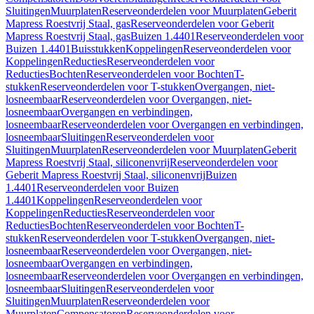
Sluitingen
Muurplaten
Reserveonderdelen voor Muurplaten
Geberit
Mapress Roestvrij Staal, gas
Reserveonderdelen voor Geberit
Mapress Roestvrij Staal, gas
Buizen 1.4401
Reserveonderdelen voor
Buizen 1.4401
Buisstukken
Koppelingen
Reserveonderdelen voor
Koppelingen
Reducties
Reserveonderdelen voor
Reducties
Bochten
Reserveonderdelen voor Bochten
T-
stukken
Reserveonderdelen voor T-stukken
Overgangen, niet-
losneembaar
Reserveonderdelen voor Overgangen, niet-
losneembaar
Overgangen en verbindingen,
losneembaar
Reserveonderdelen voor Overgangen en verbindingen,
losneembaar
Sluitingen
Reserveonderdelen voor
Sluitingen
Muurplaten
Reserveonderdelen voor Muurplaten
Geberit
Mapress Roestvrij Staal, siliconenvrij
Reserveonderdelen voor
Geberit Mapress Roestvrij Staal, siliconenvrij
Buizen
1.4401
Reserveonderdelen voor Buizen
1.4401
Koppelingen
Reserveonderdelen voor
Koppelingen
Reducties
Reserveonderdelen voor
Reducties
Bochten
Reserveonderdelen voor Bochten
T-
stukken
Reserveonderdelen voor T-stukken
Overgangen, niet-
losneembaar
Reserveonderdelen voor Overgangen, niet-
losneembaar
Overgangen en verbindingen,
losneembaar
Reserveonderdelen voor Overgangen en verbindingen,
losneembaar
Sluitingen
Reserveonderdelen voor
Sluitingen
Muurplaten
Reserveonderdelen voor
Muurplaten
Compensatoren
Reserveonderdelen voor