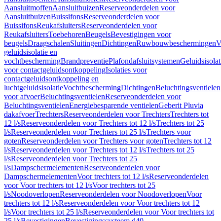
Aansluitmoffen
Aansluitbuizen
Reserveonderdelen voor
Aansluitbuizen
Buissifons
Reserveonderdelen voor
Buissifons
Reukafsluiters
Reserveonderdelen voor
Reukafsluiters
Toebehoren
Beugels
Bevestigingen voor
beugels
Draagschalen
Sluitingen
Dichtingen
Ruwbouwbeschermingen
V
geluidsisolatie en
vochtbescherming
Brandpreventie
Plafondafsluitsystemen
Geluidsisolat
voor contactgeluidsontkoppeling
Isolaties voor
contactgeluidsontkoppeling en
luchtgeluidsisolatie
Vochtbescherming
Dichtingen
Beluchtingsventielen
voor afvoer
Beluchtingsventielen
Reserveonderdelen voor
Beluchtingsventielen
Energiebesparende ventielen
Geberit Pluvia
dakafvoer
Trechters
Reserveonderdelen voor Trechters
Trechters tot
12 l/s
Reserveonderdelen voor Trechters tot 12 l/s
Trechters tot 25
l/s
Reserveonderdelen voor Trechters tot 25 l/s
Trechters voor
goten
Reserveonderdelen voor Trechters voor goten
Trechters tot 12
l/s
Reserveonderdelen voor Trechters tot 12 l/s
Trechters tot 25
l/s
Reserveonderdelen voor Trechters tot 25
l/s
Dampschermelementen
Reserveonderdelen voor
Dampschermelementen
Voor trechters tot 12 l/s
Reserveonderdelen
voor Voor trechters tot 12 l/s
Voor trechters tot 25
l/s
Noodoverlopen
Reserveonderdelen voor Noodoverlopen
Voor
trechters tot 12 l/s
Reserveonderdelen voor Voor trechters tot 12
l/s
Voor trechters tot 25 l/s
Reserveonderdelen voor Voor trechters tot
25 l/s
Bevestigingen
Bevestigingssysteem d40–