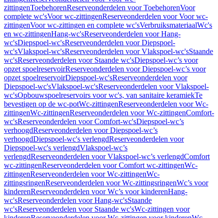
zittingen
Toebehoren
Reserveonderdelen voor Toebehoren
Voor
complete wc's
Voor wc-zittingen
Reserveonderdelen voor Voor wc-
zittingen
Voor wc-zittingen en complete wc's
Verbruiksmateriaal
Wc's
en wc-zittingen
Hang-wc's
Reserveonderdelen voor Hang-
wc's
Diepspoel-wc's
Reserveonderdelen voor Diepspoel-
wc's
Vlakspoel-wc's
Reserveonderdelen voor Vlakspoel-wc's
Staande
wc's
Reserveonderdelen voor Staande wc's
Diepspoel-wc’s voor
opzet spoelreservoir
Reserveonderdelen voor Diepspoel-wc’s voor
opzet spoelreservoir
Diepspoel-wc's
Reserveonderdelen voor
Diepspoel-wc's
Vlakspoel-wc's
Reserveonderdelen voor Vlakspoel-
wc's
Opbouwspoelreservoirs voor wc's, van sanitaire keramiek
Te
bevestigen op de wc-pot
Wc-zittingen
Reserveonderdelen voor Wc-
zittingen
Wc-zittingen
Reserveonderdelen voor Wc-zittingen
Comfort-
wc's
Reserveonderdelen voor Comfort-wc's
Diepspoel-wc’s
verhoogd
Reserveonderdelen voor Diepspoel-wc’s
verhoogd
Diepspoel-wc's verlengd
Reserveonderdelen voor
Diepspoel-wc's verlengd
Vlakspoel-wc’s
verlengd
Reserveonderdelen voor Vlakspoel-wc’s verlengd
Comfort
wc-zittingen
Reserveonderdelen voor Comfort wc-zittingen
Wc-
zittingen
Reserveonderdelen voor Wc-zittingen
Wc-
zittingsringen
Reserveonderdelen voor Wc-zittingsringen
Wc’s voor
kinderen
Reserveonderdelen voor Wc’s voor kinderen
Hang-
wc's
Reserveonderdelen voor Hang-wc's
Staande
wc's
Reserveonderdelen voor Staande wc's
Wc-zittingen voor
kinderen
Reserveonderdelen voor Wc-zittingen voor kinderen
Wc-