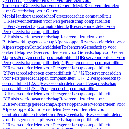
gereedschap
Toebehoren
Reserveonderdelen voor
Toebehoren
Gereedschap voor Geberit Mepla
Reserveonderdelen
voor Gereedschap voor Geberit
Mepla
Handpersgereedschap
Persgereedschap compatibiliteit
[1]
Reserveonderdelen voor Persgereedschap compatibiliteit
[1]
Persgereedschap compatibiliteit [2]
Reserveonderdelen voor
Persgereedschap compatibiliteit
[2]
Buisbewerkingsgereedschap
Reserveonderdelen voor
Buisbewerkingsgereedschap
Afpersstoppen
Reserveonderdelen voor
Afpersstoppen
Controlemiddelen
Toebehoren
Gereedschap voor
Geberit Mapress
Reserveonderdelen voor Gereedschap voor Geberit
Mapress
Persgereedschap compatibiliteit [1]
Reserveonderdelen voor
Persgereedschap compatibiliteit [1]
Persgereedschap compatibiliteit
[2]
Reserveonderdelen voor Persgereedschap compatibiliteit
[2]
Persgereedschappen compatibiliteit [1] / [2]
Reserveonderdelen
voor Persgereedschappen compatibiliteit [1] / [2]
Persgereedschap
compatibiliteit [2XL]
Reserveonderdelen voor Persgereedschap
compatibiliteit [2XL]
Persgereedschap compatibiliteit
[3]
Reserveonderdelen voor Persgereedschap compatibiliteit
[3]
Buisbewerkingsgereedschap
Reserveonderdelen voor
Buisbewerkingsgereedschap
Afpersstoppen
Reserveonderdelen voor
Afpersstoppen
Controlemiddelen
Reserveonderdelen voor
Controlemiddelen
Toebehoren
Persgereedschap
Reserveonderdelen
voor Persgereedschap
Persgereedschap compatibiliteit
[1]
Reserveonderdelen voor Persgereedschap compatibiliteit