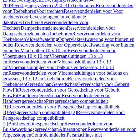
200
Bevestigingssysteem d250–315
Toebehoren
Reserveonderdelen
voor Toebehoren
Voor trechters
Reserveonderdelen voor Voor
trechters
Voor bevestigingen
Conventionele
dakafvoer
Trechters
Reserveonderdelen voor
Trechters
Dampschermelementen
Reserveonderdelen voor
Dampschermelementen
Toebehoren
Reserveonderdelen voor
Toebehoren
Vloerafwatering
Oppervlakteafwatering voor binnen en
buiten
Reserveonderdelen voor Oppervlakteafwatering voor binnen
en buiten
Vloerputten 10 x 10 cm
Reserveonderdelen voor
Vloerputten 10 x 10 cm
Vloeraansluitingen 13 x 13
cm
Reserveonderdelen voor Vloeraansluitingen 13 x 13
cm
Vloeraansluitingen voor balkons en terrassen, 13 x 13
cm
Reserveonderdelen voor Vloeraansluitingen voor balkons en
terrassen, 13 x 13 cm
Toebehoren
Reserveonderdelen voor
Toebehoren
Gereedschap
Gereedschap
Gereedschap voor Geberit
FlowFit
Reserveonderdelen voor Gereedschap voor Geberit
FlowFit
Handpersgereedschap
Reserveonderdelen voor
Handpersgereedschap
Persgereedschap compatibiliteit
[1]
Reserveonderdelen voor Persgereedschap compatibiliteit
[1]
Persgereedschap compatibiliteit [2]
Reserveonderdelen voor
Persgereedschap compatibiliteit
[2]
Buisbewerkingsgereedschap
Reserveonderdelen voor
Buisbewerkingsgereedschap
Afpersstoppen
Reserveonderdelen voor
Afpersstoppen
Controlemiddelen
Persmachines met