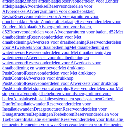
afdekplaatje
Zonder afdekplaatje
Reserveonderdelen voor Zonder
afdekplaatje
Afvoerdeksel
Reserveonderdelen voor
Afvoerdeksel
Afvoergarnituren voor douchebakken
Sestra
Reserveonderdelen voor Afvoergarnituren voor
douchebakken Sestra
Zonder afdekplaatje
Reserveonderdelen voor
Zonder afdekplaatje
Afvoergarnituren voor baden,
d52
Reserveonderdelen voor Afvoergarnituren voor baden, d52
Met
draaibediening
Reserveonderdelen voor Met
draaibediening
Afwerksets voor draaibediening
Reserveonderdelen
voor Afwerksets voor draaibediening
Met draaibediening en
watertoevoer
Reserveonderdelen voor Met draaibediening en
watertoevoer
Afwerksets voor draaibediening en
watertoevoer
Reserveonderdelen voor Afwerksets voor
draaibediening en watertoevoer
Met drukknop
PushControl
Reserveonderdelen voor Met drukknop
PushControl
Afwerksets voor drukknop
PushControl
Reserveonderdelen voor Afwerksets voor drukknop
PushControl
Met stop voor afvoerplug
Reserveonderdelen voor Met
stop voor afvoerplug
Toebehoren voor afvoergarnituren voor
baden
Aansluitsets
Installatiesystemen en spoelsystemen
Geberit
Duofix
Installatiewanden
Reserveonderdelen voor
Installatiewanden
Draagstructuren
Reserveonderdelen voor
Draagstructuren
Beplatingen
Toebehoren
Reserveonderdelen voor
Toebehoren
Installatie-elementen
Reserveonderdelen voor Installatie-
elementen
Elementen voor wc's
Reserveonderdelen voor Elementen