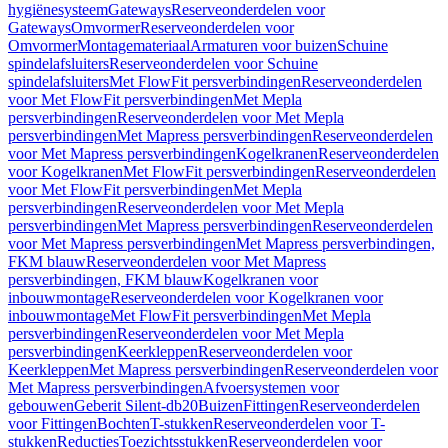
hygiënesysteem
Gateways
Reserveonderdelen voor
Gateways
Omvormer
Reserveonderdelen voor
Omvormer
Montagemateriaal
Armaturen voor buizen
Schuine
spindelafsluiters
Reserveonderdelen voor Schuine
spindelafsluiters
Met FlowFit persverbindingen
Reserveonderdelen
voor Met FlowFit persverbindingen
Met Mepla
persverbindingen
Reserveonderdelen voor Met Mepla
persverbindingen
Met Mapress persverbindingen
Reserveonderdelen
voor Met Mapress persverbindingen
Kogelkranen
Reserveonderdelen
voor Kogelkranen
Met FlowFit persverbindingen
Reserveonderdelen
voor Met FlowFit persverbindingen
Met Mepla
persverbindingen
Reserveonderdelen voor Met Mepla
persverbindingen
Met Mapress persverbindingen
Reserveonderdelen
voor Met Mapress persverbindingen
Met Mapress persverbindingen,
FKM blauw
Reserveonderdelen voor Met Mapress
persverbindingen, FKM blauw
Kogelkranen voor
inbouwmontage
Reserveonderdelen voor Kogelkranen voor
inbouwmontage
Met FlowFit persverbindingen
Met Mepla
persverbindingen
Reserveonderdelen voor Met Mepla
persverbindingen
Keerkleppen
Reserveonderdelen voor
Keerkleppen
Met Mapress persverbindingen
Reserveonderdelen voor
Met Mapress persverbindingen
Afvoersystemen voor
gebouwen
Geberit Silent-db20
Buizen
Fittingen
Reserveonderdelen
voor Fittingen
Bochten
T-stukken
Reserveonderdelen voor T-
stukken
Reducties
Toezichtsstukken
Reserveonderdelen voor