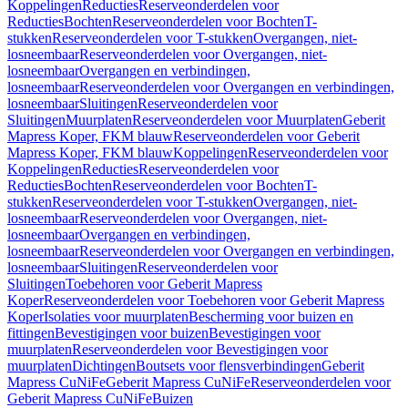
Koppelingen
Reducties
Reserveonderdelen voor
Reducties
Bochten
Reserveonderdelen voor Bochten
T-
stukken
Reserveonderdelen voor T-stukken
Overgangen, niet-
losneembaar
Reserveonderdelen voor Overgangen, niet-
losneembaar
Overgangen en verbindingen,
losneembaar
Reserveonderdelen voor Overgangen en verbindingen,
losneembaar
Sluitingen
Reserveonderdelen voor
Sluitingen
Muurplaten
Reserveonderdelen voor Muurplaten
Geberit
Mapress Koper, FKM blauw
Reserveonderdelen voor Geberit
Mapress Koper, FKM blauw
Koppelingen
Reserveonderdelen voor
Koppelingen
Reducties
Reserveonderdelen voor
Reducties
Bochten
Reserveonderdelen voor Bochten
T-
stukken
Reserveonderdelen voor T-stukken
Overgangen, niet-
losneembaar
Reserveonderdelen voor Overgangen, niet-
losneembaar
Overgangen en verbindingen,
losneembaar
Reserveonderdelen voor Overgangen en verbindingen,
losneembaar
Sluitingen
Reserveonderdelen voor
Sluitingen
Toebehoren voor Geberit Mapress
Koper
Reserveonderdelen voor Toebehoren voor Geberit Mapress
Koper
Isolaties voor muurplaten
Bescherming voor buizen en
fittingen
Bevestigingen voor buizen
Bevestigingen voor
muurplaten
Reserveonderdelen voor Bevestigingen voor
muurplaten
Dichtingen
Boutsets voor flensverbindingen
Geberit
Mapress CuNiFe
Geberit Mapress CuNiFe
Reserveonderdelen voor
Geberit Mapress CuNiFe
Buizen