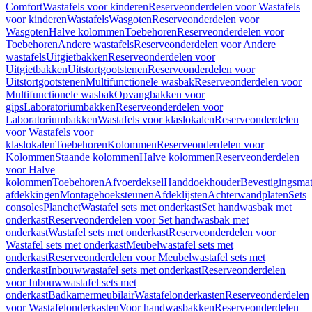
Comfort
Wastafels voor kinderen
Reserveonderdelen voor Wastafels
voor kinderen
Wastafels
Wasgoten
Reserveonderdelen voor
Wasgoten
Halve kolommen
Toebehoren
Reserveonderdelen voor
Toebehoren
Andere wastafels
Reserveonderdelen voor Andere
wastafels
Uitgietbakken
Reserveonderdelen voor
Uitgietbakken
Uitstortgootstenen
Reserveonderdelen voor
Uitstortgootstenen
Multifunctionele wasbak
Reserveonderdelen voor
Multifunctionele wasbak
Opvangbakken voor
gips
Laboratoriumbakken
Reserveonderdelen voor
Laboratoriumbakken
Wastafels voor klaslokalen
Reserveonderdelen
voor Wastafels voor
klaslokalen
Toebehoren
Kolommen
Reserveonderdelen voor
Kolommen
Staande kolommen
Halve kolommen
Reserveonderdelen
voor Halve
kolommen
Toebehoren
Afvoerdeksel
Handdoekhouder
Bevestigingsmat
afdekkingen
Montagehoeksteunen
Afdeklijsten
Achterwandplaten
Sets
consoles
Planchet
Wastafel sets met onderkast
Set handwasbak met
onderkast
Reserveonderdelen voor Set handwasbak met
onderkast
Wastafel sets met onderkast
Reserveonderdelen voor
Wastafel sets met onderkast
Meubelwastafel sets met
onderkast
Reserveonderdelen voor Meubelwastafel sets met
onderkast
Inbouwwastafel sets met onderkast
Reserveonderdelen
voor Inbouwwastafel sets met
onderkast
Badkamermeubilair
Wastafelonderkasten
Reserveonderdelen
voor Wastafelonderkasten
Voor handwasbakken
Reserveonderdelen