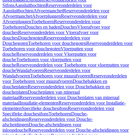
Sifons
Aansluitbochten
Reserveonderdelen voor
Aansluitbochten
Afvoermanchet
Reserveonderdelen voor
Afvoermanchet
Afvoerpluggen
Reserveonderdelen voor
Afvoerpluggen
Toebehoren
Reserveonderdelen voor
Toebehoren
Douches en baden
Douches
Vloerafvoer voor
douches
Reserveonderdelen voor Vloerafvoer voor
douches
Douchegoten
Reserveonderdelen voor
Douchegoten
Toebehoren voor douchegoten
Reserveonderdelen voor
Toebehoren voor douchegoten
Vloerputten voor
douche
Reserveonderdelen voor Vloerputten voor
douche
Toebehoren voor vloerputten voor
douche
Reserveonderdelen voor Toebehoren voor vloerputten voor
douche
Wandafvoeren
Reserveonderdelen voor
Wandafvoeren
Toebehoren voor muurafvoeren
Reserveonderdelen
voor Toebehoren voor muurafvoeren
Douchebakken en
doucheplaten
Reserveonderdelen voor Douchebakken en
doucheplaten
Doucheplaten van mineraal
materiaal
Reserveonderdelen voor Doucheplaten van mineraal
materiaal
Installatie-elementen
Reserveonderdelen voor Installatie-
elementen
Specifieke douchesifons
Reserveonderdelen voor
Specifieke douchesifons
Toebehoren
Douche-
afscheidingen
Reserveonderdelen voor Douche-
afscheidingen
Douche-afscheidingen voor
inloopdouche
Reserveonderdelen voor Douche-afscheidingen voor