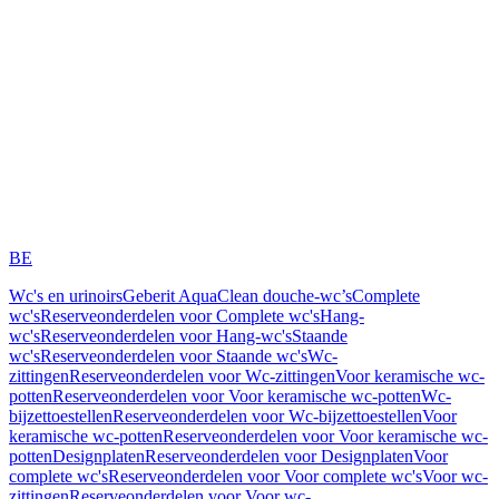
BE
Wc's en urinoirs
Geberit AquaClean douche-wc’s
Complete
wc's
Reserveonderdelen voor Complete wc's
Hang-
wc's
Reserveonderdelen voor Hang-wc's
Staande
wc's
Reserveonderdelen voor Staande wc's
Wc-
zittingen
Reserveonderdelen voor Wc-zittingen
Voor keramische wc-
potten
Reserveonderdelen voor Voor keramische wc-potten
Wc-
bijzettoestellen
Reserveonderdelen voor Wc-bijzettoestellen
Voor
keramische wc-potten
Reserveonderdelen voor Voor keramische wc-
potten
Designplaten
Reserveonderdelen voor Designplaten
Voor
complete wc's
Reserveonderdelen voor Voor complete wc's
Voor wc-
zittingen
Reserveonderdelen voor Voor wc-