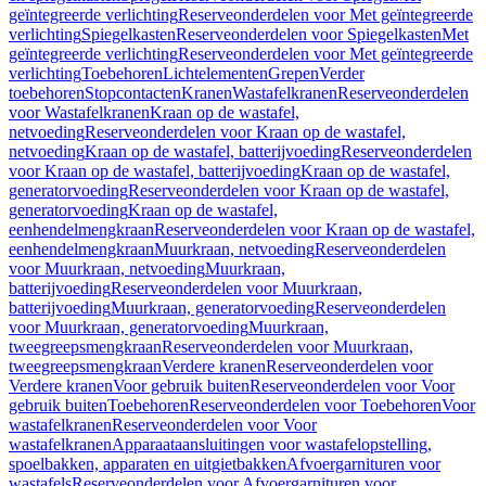
geïntegreerde verlichting
Reserveonderdelen voor Met geïntegreerde
verlichting
Spiegelkasten
Reserveonderdelen voor Spiegelkasten
Met
geïntegreerde verlichting
Reserveonderdelen voor Met geïntegreerde
verlichting
Toebehoren
Lichtelementen
Grepen
Verder
toebehoren
Stopcontacten
Kranen
Wastafelkranen
Reserveonderdelen
voor Wastafelkranen
Kraan op de wastafel,
netvoeding
Reserveonderdelen voor Kraan op de wastafel,
netvoeding
Kraan op de wastafel, batterijvoeding
Reserveonderdelen
voor Kraan op de wastafel, batterijvoeding
Kraan op de wastafel,
generatorvoeding
Reserveonderdelen voor Kraan op de wastafel,
generatorvoeding
Kraan op de wastafel,
eenhendelmengkraan
Reserveonderdelen voor Kraan op de wastafel,
eenhendelmengkraan
Muurkraan, netvoeding
Reserveonderdelen
voor Muurkraan, netvoeding
Muurkraan,
batterijvoeding
Reserveonderdelen voor Muurkraan,
batterijvoeding
Muurkraan, generatorvoeding
Reserveonderdelen
voor Muurkraan, generatorvoeding
Muurkraan,
tweegreepsmengkraan
Reserveonderdelen voor Muurkraan,
tweegreepsmengkraan
Verdere kranen
Reserveonderdelen voor
Verdere kranen
Voor gebruik buiten
Reserveonderdelen voor Voor
gebruik buiten
Toebehoren
Reserveonderdelen voor Toebehoren
Voor
wastafelkranen
Reserveonderdelen voor Voor
wastafelkranen
Apparaataansluitingen voor wastafelopstelling,
spoelbakken, apparaten en uitgietbakken
Afvoergarnituren voor
wastafels
Reserveonderdelen voor Afvoergarnituren voor