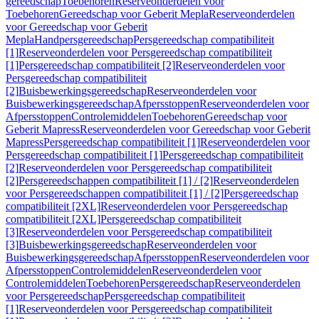
gereedschap
Toebehoren
Reserveonderdelen voor
Toebehoren
Gereedschap voor Geberit Mepla
Reserveonderdelen
voor Gereedschap voor Geberit
Mepla
Handpersgereedschap
Persgereedschap compatibiliteit
[1]
Reserveonderdelen voor Persgereedschap compatibiliteit
[1]
Persgereedschap compatibiliteit [2]
Reserveonderdelen voor
Persgereedschap compatibiliteit
[2]
Buisbewerkingsgereedschap
Reserveonderdelen voor
Buisbewerkingsgereedschap
Afpersstoppen
Reserveonderdelen voor
Afpersstoppen
Controlemiddelen
Toebehoren
Gereedschap voor
Geberit Mapress
Reserveonderdelen voor Gereedschap voor Geberit
Mapress
Persgereedschap compatibiliteit [1]
Reserveonderdelen voor
Persgereedschap compatibiliteit [1]
Persgereedschap compatibiliteit
[2]
Reserveonderdelen voor Persgereedschap compatibiliteit
[2]
Persgereedschappen compatibiliteit [1] / [2]
Reserveonderdelen
voor Persgereedschappen compatibiliteit [1] / [2]
Persgereedschap
compatibiliteit [2XL]
Reserveonderdelen voor Persgereedschap
compatibiliteit [2XL]
Persgereedschap compatibiliteit
[3]
Reserveonderdelen voor Persgereedschap compatibiliteit
[3]
Buisbewerkingsgereedschap
Reserveonderdelen voor
Buisbewerkingsgereedschap
Afpersstoppen
Reserveonderdelen voor
Afpersstoppen
Controlemiddelen
Reserveonderdelen voor
Controlemiddelen
Toebehoren
Persgereedschap
Reserveonderdelen
voor Persgereedschap
Persgereedschap compatibiliteit
[1]
Reserveonderdelen voor Persgereedschap compatibiliteit