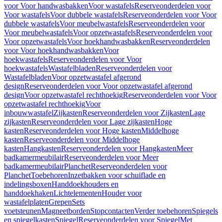
voor Voor handwasbakken
Voor wastafels
Reserveonderdelen voor
Voor wastafels
Voor dubbele wastafels
Reserveonderdelen voor Voor
dubbele wastafels
Voor meubelwastafels
Reserveonderdelen voor
Voor meubelwastafels
Voor opzetwastafels
Reserveonderdelen voor
Voor opzetwastafels
Voor hoekhandwasbakken
Reserveonderdelen
voor Voor hoekhandwasbakken
Voor
hoekwastafels
Reserveonderdelen voor Voor
hoekwastafels
Wastafelbladen
Reserveonderdelen voor
Wastafelbladen
Voor opzetwastafel afgerond
design
Reserveonderdelen voor Voor opzetwastafel afgerond
design
Voor opzetwastafel rechthoekig
Reserveonderdelen voor Voor
opzetwastafel rechthoekig
Voor
inbouwwastafel
Zijkasten
Reserveonderdelen voor Zijkasten
Lage
zijkasten
Reserveonderdelen voor Lage zijkasten
Hoge
kasten
Reserveonderdelen voor Hoge kasten
Middelhoge
kasten
Reserveonderdelen voor Middelhoge
kasten
Hangkasten
Reserveonderdelen voor Hangkasten
Meer
badkamermeubilair
Reserveonderdelen voor Meer
badkamermeubilair
Planchet
Reserveonderdelen voor
Planchet
Toebehoren
Inzetbakken voor schuiflade en
indelingsboxen
Handdoekhouders en
handdoekhaken
Lichtelementen
Houder voor
wastafelplaten
Grepen
Sets
voetsteunen
Magneetborden
Stopcontacten
Verder toebehoren
Spiegels
en spiegelkasten
Spiegel
Reserveonderdelen voor Spiegel
Met