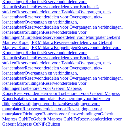
Koppelingen
Reducties
Reserveonderdelen voor
Reducties
Bochten
Reserveonderdelen voor Bochten
T-
stukken
Reserveonderdelen voor T-stukken
Overgangen, niet-
losneembaar
Reserveonderdelen voor Overgangen, niet-
losneembaar
Overgangen en verbindingen,
losneembaar
Reserveonderdelen voor Overgangen en verbindingen,
losneembaar
Sluitingen
Reserveonderdelen voor
Sluitingen
Muurplaten
Reserveonderdelen voor Muurplaten
Geberit
Mapress Koper, FKM blauw
Reserveonderdelen voor Geberit
Mapress Koper, FKM blauw
Koppelingen
Reserveonderdelen voor
Koppelingen
Reducties
Reserveonderdelen voor
Reducties
Bochten
Reserveonderdelen voor Bochten
T-
stukken
Reserveonderdelen voor T-stukken
Overgangen, niet-
losneembaar
Reserveonderdelen voor Overgangen, niet-
losneembaar
Overgangen en verbindingen,
losneembaar
Reserveonderdelen voor Overgangen en verbindingen,
losneembaar
Sluitingen
Reserveonderdelen voor
Sluitingen
Toebehoren voor Geberit Mapress
Koper
Reserveonderdelen voor Toebehoren voor Geberit Mapress
Koper
Isolaties voor muurplaten
Bescherming voor buizen en
fittingen
Bevestigingen voor buizen
Bevestigingen voor
muurplaten
Reserveonderdelen voor Bevestigingen voor
muurplaten
Dichtingen
Boutsets voor flensverbindingen
Geberit
Mapress CuNiFe
Geberit Mapress CuNiFe
Reserveonderdelen voor
Geberit Mapress CuNiFe
Buizen