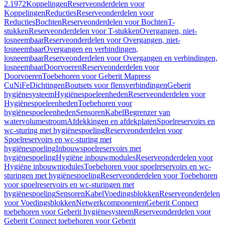
2.1972
Koppelingen
Reserveonderdelen voor
Koppelingen
Reducties
Reserveonderdelen voor
Reducties
Bochten
Reserveonderdelen voor Bochten
T-
stukken
Reserveonderdelen voor T-stukken
Overgangen, niet-
losneembaar
Reserveonderdelen voor Overgangen, niet-
losneembaar
Overgangen en verbindingen,
losneembaar
Reserveonderdelen voor Overgangen en verbindingen,
losneembaar
Doorvoeren
Reserveonderdelen voor
Doorvoeren
Toebehoren voor Geberit Mapress
CuNiFe
Dichtingen
Boutsets voor flensverbindingen
Geberit
hygiënesysteem
Hygiënespoeleenheden
Reserveonderdelen voor
Hygiënespoeleenheden
Toebehoren voor
hygiënespoeleenheden
Sensoren
Kabel
Begrenzer van
watervolumestroom
Afdekkingen en afdekplaten
Spoelreservoirs en
wc-sturing met hygiënespoeling
Reserveonderdelen voor
Spoelreservoirs en wc-sturing met
hygiënespoeling
Inbouwspoelreservoirs met
hygiënespoeling
Hygiëne inbouwmodules
Reserveonderdelen voor
Hygiëne inbouwmodules
Toebehoren voor spoelreservoirs en wc-
sturingen met hygiënespoeling
Reserveonderdelen voor Toebehoren
voor spoelreservoirs en wc-sturingen met
hygiënespoeling
Sensoren
Kabel
Voedingsblokken
Reserveonderdelen
voor Voedingsblokken
Netwerkcomponenten
Geberit Connect
toebehoren voor Geberit hygiënesysteem
Reserveonderdelen voor
Geberit Connect toebehoren voor Geberit