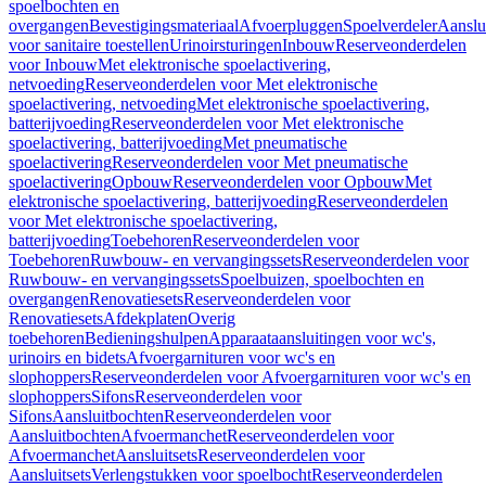
spoelbochten en
overgangen
Bevestigingsmateriaal
Afvoerpluggen
Spoelverdeler
Aanslu
voor sanitaire toestellen
Urinoirsturingen
Inbouw
Reserveonderdelen
voor Inbouw
Met elektronische spoelactivering,
netvoeding
Reserveonderdelen voor Met elektronische
spoelactivering, netvoeding
Met elektronische spoelactivering,
batterijvoeding
Reserveonderdelen voor Met elektronische
spoelactivering, batterijvoeding
Met pneumatische
spoelactivering
Reserveonderdelen voor Met pneumatische
spoelactivering
Opbouw
Reserveonderdelen voor Opbouw
Met
elektronische spoelactivering, batterijvoeding
Reserveonderdelen
voor Met elektronische spoelactivering,
batterijvoeding
Toebehoren
Reserveonderdelen voor
Toebehoren
Ruwbouw- en vervangingssets
Reserveonderdelen voor
Ruwbouw- en vervangingssets
Spoelbuizen, spoelbochten en
overgangen
Renovatiesets
Reserveonderdelen voor
Renovatiesets
Afdekplaten
Overig
toebehoren
Bedieningshulpen
Apparaataansluitingen voor wc's,
urinoirs en bidets
Afvoergarnituren voor wc's en
slophoppers
Reserveonderdelen voor Afvoergarnituren voor wc's en
slophoppers
Sifons
Reserveonderdelen voor
Sifons
Aansluitbochten
Reserveonderdelen voor
Aansluitbochten
Afvoermanchet
Reserveonderdelen voor
Afvoermanchet
Aansluitsets
Reserveonderdelen voor
Aansluitsets
Verlengstukken voor spoelbocht
Reserveonderdelen