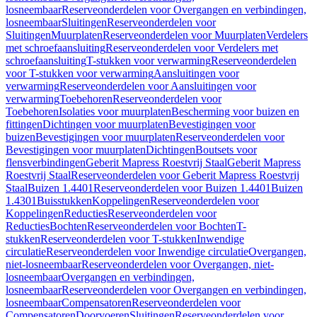
losneembaar
Reserveonderdelen voor Overgangen en verbindingen,
losneembaar
Sluitingen
Reserveonderdelen voor
Sluitingen
Muurplaten
Reserveonderdelen voor Muurplaten
Verdelers
met schroefaansluiting
Reserveonderdelen voor Verdelers met
schroefaansluiting
T-stukken voor verwarming
Reserveonderdelen
voor T-stukken voor verwarming
Aansluitingen voor
verwarming
Reserveonderdelen voor Aansluitingen voor
verwarming
Toebehoren
Reserveonderdelen voor
Toebehoren
Isolaties voor muurplaten
Bescherming voor buizen en
fittingen
Dichtingen voor muurplaten
Bevestigingen voor
buizen
Bevestigingen voor muurplaten
Reserveonderdelen voor
Bevestigingen voor muurplaten
Dichtingen
Boutsets voor
flensverbindingen
Geberit Mapress Roestvrij Staal
Geberit Mapress
Roestvrij Staal
Reserveonderdelen voor Geberit Mapress Roestvrij
Staal
Buizen 1.4401
Reserveonderdelen voor Buizen 1.4401
Buizen
1.4301
Buisstukken
Koppelingen
Reserveonderdelen voor
Koppelingen
Reducties
Reserveonderdelen voor
Reducties
Bochten
Reserveonderdelen voor Bochten
T-
stukken
Reserveonderdelen voor T-stukken
Inwendige
circulatie
Reserveonderdelen voor Inwendige circulatie
Overgangen,
niet-losneembaar
Reserveonderdelen voor Overgangen, niet-
losneembaar
Overgangen en verbindingen,
losneembaar
Reserveonderdelen voor Overgangen en verbindingen,
losneembaar
Compensatoren
Reserveonderdelen voor
Compensatoren
Doorvoeren
Sluitingen
Reserveonderdelen voor