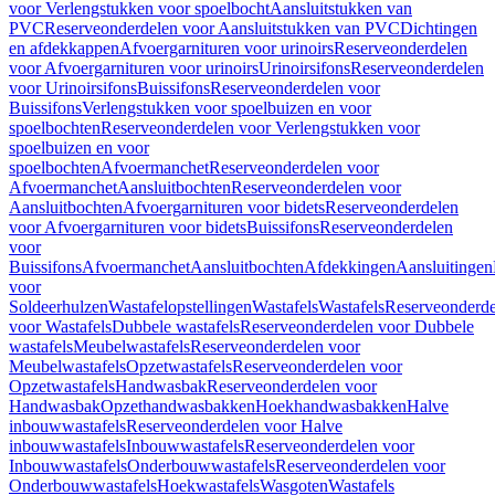
voor Verlengstukken voor spoelbocht
Aansluitstukken van
PVC
Reserveonderdelen voor Aansluitstukken van PVC
Dichtingen
en afdekkappen
Afvoergarnituren voor urinoirs
Reserveonderdelen
voor Afvoergarnituren voor urinoirs
Urinoirsifons
Reserveonderdelen
voor Urinoirsifons
Buissifons
Reserveonderdelen voor
Buissifons
Verlengstukken voor spoelbuizen en voor
spoelbochten
Reserveonderdelen voor Verlengstukken voor
spoelbuizen en voor
spoelbochten
Afvoermanchet
Reserveonderdelen voor
Afvoermanchet
Aansluitbochten
Reserveonderdelen voor
Aansluitbochten
Afvoergarnituren voor bidets
Reserveonderdelen
voor Afvoergarnituren voor bidets
Buissifons
Reserveonderdelen
voor
Buissifons
Afvoermanchet
Aansluitbochten
Afdekkingen
Aansluitingen
voor
Soldeerhulzen
Wastafelopstellingen
Wastafels
Wastafels
Reserveonderde
voor Wastafels
Dubbele wastafels
Reserveonderdelen voor Dubbele
wastafels
Meubelwastafels
Reserveonderdelen voor
Meubelwastafels
Opzetwastafels
Reserveonderdelen voor
Opzetwastafels
Handwasbak
Reserveonderdelen voor
Handwasbak
Opzethandwasbakken
Hoekhandwasbakken
Halve
inbouwwastafels
Reserveonderdelen voor Halve
inbouwwastafels
Inbouwwastafels
Reserveonderdelen voor
Inbouwwastafels
Onderbouwwastafels
Reserveonderdelen voor
Onderbouwwastafels
Hoekwastafels
Wasgoten
Wastafels