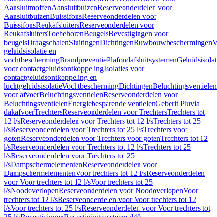
Aansluitmoffen
Aansluitbuizen
Reserveonderdelen voor
Aansluitbuizen
Buissifons
Reserveonderdelen voor
Buissifons
Reukafsluiters
Reserveonderdelen voor
Reukafsluiters
Toebehoren
Beugels
Bevestigingen voor
beugels
Draagschalen
Sluitingen
Dichtingen
Ruwbouwbeschermingen
V
geluidsisolatie en
vochtbescherming
Brandpreventie
Plafondafsluitsystemen
Geluidsisolat
voor contactgeluidsontkoppeling
Isolaties voor
contactgeluidsontkoppeling en
luchtgeluidsisolatie
Vochtbescherming
Dichtingen
Beluchtingsventielen
voor afvoer
Beluchtingsventielen
Reserveonderdelen voor
Beluchtingsventielen
Energiebesparende ventielen
Geberit Pluvia
dakafvoer
Trechters
Reserveonderdelen voor Trechters
Trechters tot
12 l/s
Reserveonderdelen voor Trechters tot 12 l/s
Trechters tot 25
l/s
Reserveonderdelen voor Trechters tot 25 l/s
Trechters voor
goten
Reserveonderdelen voor Trechters voor goten
Trechters tot 12
l/s
Reserveonderdelen voor Trechters tot 12 l/s
Trechters tot 25
l/s
Reserveonderdelen voor Trechters tot 25
l/s
Dampschermelementen
Reserveonderdelen voor
Dampschermelementen
Voor trechters tot 12 l/s
Reserveonderdelen
voor Voor trechters tot 12 l/s
Voor trechters tot 25
l/s
Noodoverlopen
Reserveonderdelen voor Noodoverlopen
Voor
trechters tot 12 l/s
Reserveonderdelen voor Voor trechters tot 12
l/s
Voor trechters tot 25 l/s
Reserveonderdelen voor Voor trechters tot
25 l/s
Bevestigingen
Bevestigingssysteem d40–