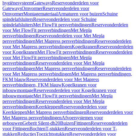
hygiënesysteem
Gateways
Reserveonderdelen voor
Gateways
Omvormer
Reserveonderdelen voor
Omvormer
Montagemateriaal
Armaturen voor buizen
Schuine
spindelafsluiters
Reserveonderdelen voor Schuine
spindelafsluiters
Met FlowFit persverbindingen
Reserveonderdelen
voor Met FlowFit persverbindingen
Met Mepla
persverbindingen
Reserveonderdelen voor Met Mepla
persverbindingen
Met Mapress persverbindingen
Reserveonderdelen
voor Met Mapress persverbindingen
Kogelkranen
Reserveonderdelen
voor Kogelkranen
Met FlowFit persverbindingen
Reserveonderdelen
voor Met FlowFit persverbindingen
Met Mepla
persverbindingen
Reserveonderdelen voor Met Mepla
persverbindingen
Met Mapress persverbindingen
Reserveonderdelen
voor Met Mapress persverbindingen
Met Mapress persverbindingen,
FKM blauw
Reserveonderdelen voor Met Mapress
persverbindingen, FKM blauw
Kogelkranen voor
inbouwmontage
Reserveonderdelen voor Kogelkranen voor
inbouwmontage
Met FlowFit persverbindingen
Met Mepla
persverbindingen
Reserveonderdelen voor Met Mepla
persverbindingen
Keerkleppen
Reserveonderdelen voor
Keerkleppen
Met Mapress persverbindingen
Reserveonderdelen voor
Met Mapress persverbindingen
Afvoersystemen voor
gebouwen
Geberit Silent-db20
Buizen
Fittingen
Reserveonderdelen
voor Fittingen
Bochten
T-stukken
Reserveonderdelen voor T-
stukken
Reducties
Toezichtsstukken
Reserveonderdelen voor