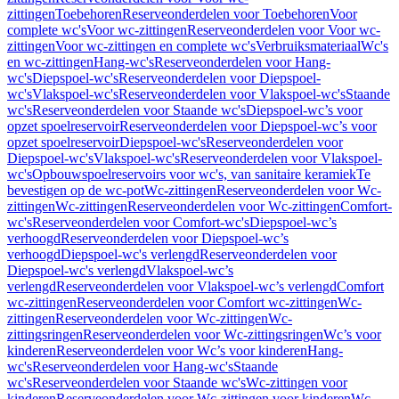
zittingen
Toebehoren
Reserveonderdelen voor Toebehoren
Voor
complete wc's
Voor wc-zittingen
Reserveonderdelen voor Voor wc-
zittingen
Voor wc-zittingen en complete wc's
Verbruiksmateriaal
Wc's
en wc-zittingen
Hang-wc's
Reserveonderdelen voor Hang-
wc's
Diepspoel-wc's
Reserveonderdelen voor Diepspoel-
wc's
Vlakspoel-wc's
Reserveonderdelen voor Vlakspoel-wc's
Staande
wc's
Reserveonderdelen voor Staande wc's
Diepspoel-wc’s voor
opzet spoelreservoir
Reserveonderdelen voor Diepspoel-wc’s voor
opzet spoelreservoir
Diepspoel-wc's
Reserveonderdelen voor
Diepspoel-wc's
Vlakspoel-wc's
Reserveonderdelen voor Vlakspoel-
wc's
Opbouwspoelreservoirs voor wc's, van sanitaire keramiek
Te
bevestigen op de wc-pot
Wc-zittingen
Reserveonderdelen voor Wc-
zittingen
Wc-zittingen
Reserveonderdelen voor Wc-zittingen
Comfort-
wc's
Reserveonderdelen voor Comfort-wc's
Diepspoel-wc’s
verhoogd
Reserveonderdelen voor Diepspoel-wc’s
verhoogd
Diepspoel-wc's verlengd
Reserveonderdelen voor
Diepspoel-wc's verlengd
Vlakspoel-wc’s
verlengd
Reserveonderdelen voor Vlakspoel-wc’s verlengd
Comfort
wc-zittingen
Reserveonderdelen voor Comfort wc-zittingen
Wc-
zittingen
Reserveonderdelen voor Wc-zittingen
Wc-
zittingsringen
Reserveonderdelen voor Wc-zittingsringen
Wc’s voor
kinderen
Reserveonderdelen voor Wc’s voor kinderen
Hang-
wc's
Reserveonderdelen voor Hang-wc's
Staande
wc's
Reserveonderdelen voor Staande wc's
Wc-zittingen voor
kinderen
Reserveonderdelen voor Wc-zittingen voor kinderen
Wc-