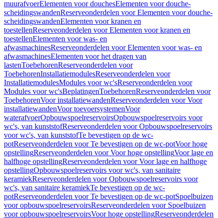
muurafvoer
Elementen voor douches
Elementen voor douche-
scheidingswanden
Reserveonderdelen voor Elementen voor douche-
scheidingswanden
Elementen voor kranen en
toestellen
Reserveonderdelen voor Elementen voor kranen en
toestellen
Elementen voor was- en
afwasmachines
Reserveonderdelen voor Elementen voor was- en
afwasmachines
Elementen voor het dragen van
lasten
Toebehoren
Reserveonderdelen voor
Toebehoren
Installatiemodules
Reserveonderdelen voor
Installatiemodules
Modules voor wc's
Reserveonderdelen voor
Modules voor wc's
Beplatingen
Toebehoren
Reserveonderdelen voor
Toebehoren
Voor installatiewanden
Reserveonderdelen voor Voor
installatiewanden
Voor toevoersystemen
Voor
waterafvoer
Opbouwspoelreservoirs
Opbouwspoelreservoirs voor
wc's, van kunststof
Reserveonderdelen voor Opbouwspoelreservoirs
voor wc's, van kunststof
Te bevestigen op de wc-
pot
Reserveonderdelen voor Te bevestigen op de wc-pot
Voor hoge
opstelling
Reserveonderdelen voor Voor hoge opstelling
Voor lage en
halfhoge opstelling
Reserveonderdelen voor Voor lage en halfhoge
opstelling
Opbouwspoelreservoirs voor wc's, van sanitaire
keramiek
Reserveonderdelen voor Opbouwspoelreservoirs voor
wc's, van sanitaire keramiek
Te bevestigen op de wc-
pot
Reserveonderdelen voor Te bevestigen op de wc-pot
Spoelbuizen
voor opbouwspoelreservoirs
Reserveonderdelen voor Spoelbuizen
voor opbouwspoelreservoirs
Voor hoge opstelling
Reserveonderdelen