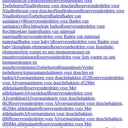
inloopdouche
Toebehoren
Reserveonderdelen voor
Toebehoren
Nisaflegboxen voor douches
Reserveonderdelen voor
Nisaflegboxen voor douches
Nisaflegboxen
Reserveonderdelen voor
Nisaflegboxen
Toebehoren
Baden
Baden van
sanitairacryl
Reserveonderdelen voor Baden van
sanitairacryl
Rechthoekige baden
Reserveonderdelen voor
Rechthoekige baden
Baden van mineraal
materiaal
Reserveonderdelen voor Baden van mineraal
materiaal
Baden voor baby's
Reserveonderdelen voor Baden voor
baby's
Installatie-elementen
Reserveonderdelen voor Installatie-
elementen
Sets voeten en sets montagesteunen en
muurbevestigingen
Reserveonderdelen voor Sets voeten en sets
montagesteunen en
muurbevestigingen
Toebehoren
Reparatiesets
Verder
toebehoren
Apparaataansluitingen voor douches en
baden
Afvoergarnituren voor douchebakken d52
Reserveonderdelen
voor Afvoergarnituren voor douchebakken d52
Met
afdekplaatje
Reserveonderdelen voor Met
afdekplaatje
Afvoerdeksel
Reserveonderdelen voor
Afvoerdeksel
Afvoergarnituren voor douchebakken,
d62
Reserveonderdelen voor Afvoergarnituren voor douchebakken,
d62
Met afdekplaatje
Reserveonderdelen voor Met
afdekplaatje
Afvoergarnituren voor douchebakken,
d90
Reserveonderdelen voor Afvoergarnituren voor douchebakken,
d90
Met afdekplaatje
Reserveonderdelen voor Met