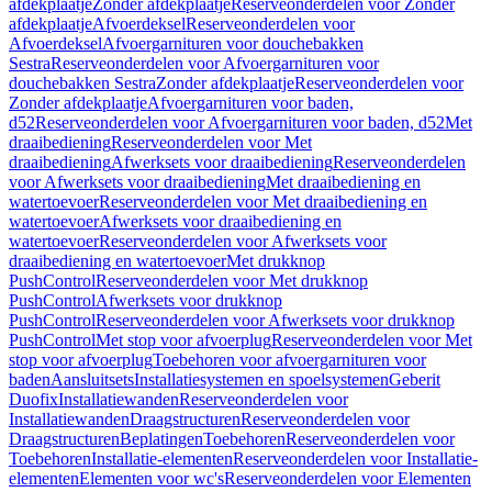
afdekplaatje
Zonder afdekplaatje
Reserveonderdelen voor Zonder
afdekplaatje
Afvoerdeksel
Reserveonderdelen voor
Afvoerdeksel
Afvoergarnituren voor douchebakken
Sestra
Reserveonderdelen voor Afvoergarnituren voor
douchebakken Sestra
Zonder afdekplaatje
Reserveonderdelen voor
Zonder afdekplaatje
Afvoergarnituren voor baden,
d52
Reserveonderdelen voor Afvoergarnituren voor baden, d52
Met
draaibediening
Reserveonderdelen voor Met
draaibediening
Afwerksets voor draaibediening
Reserveonderdelen
voor Afwerksets voor draaibediening
Met draaibediening en
watertoevoer
Reserveonderdelen voor Met draaibediening en
watertoevoer
Afwerksets voor draaibediening en
watertoevoer
Reserveonderdelen voor Afwerksets voor
draaibediening en watertoevoer
Met drukknop
PushControl
Reserveonderdelen voor Met drukknop
PushControl
Afwerksets voor drukknop
PushControl
Reserveonderdelen voor Afwerksets voor drukknop
PushControl
Met stop voor afvoerplug
Reserveonderdelen voor Met
stop voor afvoerplug
Toebehoren voor afvoergarnituren voor
baden
Aansluitsets
Installatiesystemen en spoelsystemen
Geberit
Duofix
Installatiewanden
Reserveonderdelen voor
Installatiewanden
Draagstructuren
Reserveonderdelen voor
Draagstructuren
Beplatingen
Toebehoren
Reserveonderdelen voor
Toebehoren
Installatie-elementen
Reserveonderdelen voor Installatie-
elementen
Elementen voor wc's
Reserveonderdelen voor Elementen