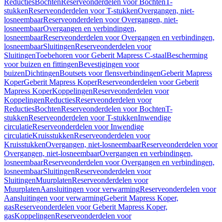
Reducties
Bochten
Reserveonderdelen voor Bochten
T-
stukken
Reserveonderdelen voor T-stukken
Overgangen, niet-
losneembaar
Reserveonderdelen voor Overgangen, niet-
losneembaar
Overgangen en verbindingen,
losneembaar
Reserveonderdelen voor Overgangen en verbindingen,
losneembaar
Sluitingen
Reserveonderdelen voor
Sluitingen
Toebehoren voor Geberit Mapress C-staal
Bescherming
voor buizen en fittingen
Bevestigingen voor
buizen
Dichtingen
Boutsets voor flensverbindingen
Geberit Mapress
Koper
Geberit Mapress Koper
Reserveonderdelen voor Geberit
Mapress Koper
Koppelingen
Reserveonderdelen voor
Koppelingen
Reducties
Reserveonderdelen voor
Reducties
Bochten
Reserveonderdelen voor Bochten
T-
stukken
Reserveonderdelen voor T-stukken
Inwendige
circulatie
Reserveonderdelen voor Inwendige
circulatie
Kruisstukken
Reserveonderdelen voor
Kruisstukken
Overgangen, niet-losneembaar
Reserveonderdelen voor
Overgangen, niet-losneembaar
Overgangen en verbindingen,
losneembaar
Reserveonderdelen voor Overgangen en verbindingen,
losneembaar
Sluitingen
Reserveonderdelen voor
Sluitingen
Muurplaten
Reserveonderdelen voor
Muurplaten
Aansluitingen voor verwarming
Reserveonderdelen voor
Aansluitingen voor verwarming
Geberit Mapress Koper,
gas
Reserveonderdelen voor Geberit Mapress Koper,
gas
Koppelingen
Reserveonderdelen voor