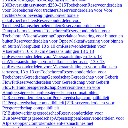
200
Bevestigingssysteem d250–315
Toebehoren
Reserveonderdelen
voor Toebehoren
Voor trechters
Reserveonderdelen voor Voor
trechters
Voor bevestigingen
Conventionele
dakafvoer
Trechters
Reserveonderdelen voor
Trechters
Dampschermelementen
Reserveonderdelen voor
Dampschermelementen
Toebehoren
Reserveonderdelen voor
Toebehoren
Vloerafwatering
Oppervlakteafwatering voor binnen en
buiten
Reserveonderdelen voor Oppervlakteafwatering voor binnen
en buiten
Vloerputten 10 x 10 cm
Reserveonderdelen voor
Vloerputten 10 x 10 cm
Vloeraansluitingen 13 x 13
cm
Reserveonderdelen voor Vloeraansluitingen 13 x 13
cm
Vloeraansluitingen voor balkons en terrassen, 13 x 13
cm
Reserveonderdelen voor Vloeraansluitingen voor balkons en
terrassen, 13 x 13 cm
Toebehoren
Reserveonderdelen voor
Toebehoren
Gereedschap
Gereedschap
Gereedschap voor Geberit
FlowFit
Reserveonderdelen voor Gereedschap voor Geberit
FlowFit
Handpersgereedschap
Reserveonderdelen voor
Handpersgereedschap
Persgereedschap compatibiliteit
[1]
Reserveonderdelen voor Persgereedschap compatibiliteit
[1]
Persgereedschap compatibiliteit [2]
Reserveonderdelen voor
Persgereedschap compatibiliteit
[2]
Buisbewerkingsgereedschap
Reserveonderdelen voor
Buisbewerkingsgereedschap
Afpersstoppen
Reserveonderdelen voor
Afpersstoppen
Controlemiddelen
Persmachines met