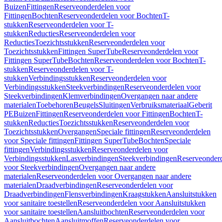
Buizen
Fittingen
Reserveonderdelen voor
Fittingen
Bochten
Reserveonderdelen voor Bochten
T-
stukken
Reserveonderdelen voor T-
stukken
Reducties
Reserveonderdelen voor
Reducties
Toezichtsstukken
Reserveonderdelen voor
Toezichtsstukken
Fittingen SuperTube
Reserveonderdelen voor
Fittingen SuperTube
Bochten
Reserveonderdelen voor Bochten
T-
stukken
Reserveonderdelen voor T-
stukken
Verbindingsstukken
Reserveonderdelen voor
Verbindingsstukken
Steekverbindingen
Reserveonderdelen voor
Steekverbindingen
Klemverbindingen
Overgangen naar andere
materialen
Toebehoren
Beugels
Sluitingen
Verbruiksmateriaal
Geberit
PE
Buizen
Fittingen
Reserveonderdelen voor Fittingen
Bochten
T-
stukken
Reducties
Toezichtsstukken
Reserveonderdelen voor
Toezichtsstukken
Overgangen
Speciale fittingen
Reserveonderdelen
voor Speciale fittingen
Fittingen SuperTube
Bochten
Speciale
fittingen
Verbindingsstukken
Reserveonderdelen voor
Verbindingsstukken
Lasverbindingen
Steekverbindingen
Reserveonder
voor Steekverbindingen
Overgangen naar andere
materialen
Reserveonderdelen voor Overgangen naar andere
materialen
Draadverbindingen
Reserveonderdelen voor
Draadverbindingen
Flensverbindingen
Kraagstukken
Aansluitstukken
voor sanitaire toestellen
Reserveonderdelen voor Aansluitstukken
voor sanitaire toestellen
Aansluitbochten
Reserveonderdelen voor
Aansluitbochten
Aansluitmoffen
Reserveonderdelen voor