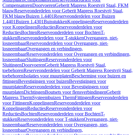
Compensatoren
Doorvoeren
Geberit Mapress Roestvrij Staal, FKM
blauw
Reserveonderdelen voor Geberit Mapress Roestvrij Staal,
FKM blauw
Buizen 1.4401
Reserveonderdelen voor Buizen
1.4401
Buizen 1.4301
Buisstukken
Koppelingen
Reserveonderdelen
voor Koppelingen
Reducties
Reserveonderdelen voor
Reducties
Bochten
Reserveonderdelen voor Bochten
T-
stukken
Reserveonderdelen voor T-stukken
Overgangen, niet-
losneembaar
Reserveonderdelen voor Overgangen, niet-
losneembaar
Overgangen en verbindingen,
losneembaar
Reserveonderdelen voor Overgangen en verbindingen,
losneembaar
Sluitingen
Reserveonderdelen voor
Sluitingen
Doorvoeren
Geberit Mapress Roestvrij Staal,
toebehoren
Reserveonderdelen voor Geberit Mapress Roestvrij Staal,
toebehoren
Isolaties voor muurplaten
Bescherming voor buizen en
fittingen
Bevestigingen voor buizen
Bevestigingen voor
muurplaten
Reserveonderdelen voor Bevestigingen voor
muurplaten
Dichtingen
Boutsets voor flensverbindingen
Geberit
Mapress Therm
Systeembuizen Therm
Fittingen
Reserveonderdelen
voor Fittingen
Koppelingen
Reserveonderdelen voor
Koppelingen
Reducties
Reserveonderdelen voor
Reducties
Bochten
Reserveonderdelen voor Bochten
T-
stukken
Reserveonderdelen voor T-stukken
Overgangen, niet-
losneembaar
Reserveonderdelen voor Overgangen, niet-
losneembaar
Overgangen en verbindingen,