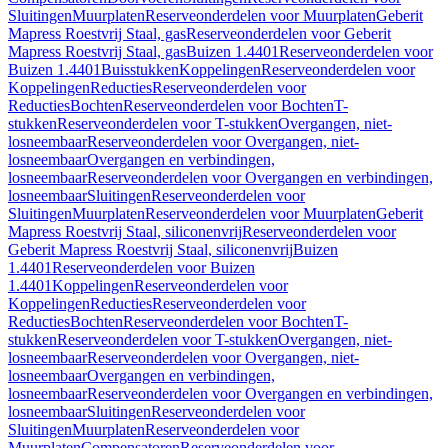
Sluitingen
Muurplaten
Reserveonderdelen voor Muurplaten
Geberit
Mapress Roestvrij Staal, gas
Reserveonderdelen voor Geberit
Mapress Roestvrij Staal, gas
Buizen 1.4401
Reserveonderdelen voor
Buizen 1.4401
Buisstukken
Koppelingen
Reserveonderdelen voor
Koppelingen
Reducties
Reserveonderdelen voor
Reducties
Bochten
Reserveonderdelen voor Bochten
T-
stukken
Reserveonderdelen voor T-stukken
Overgangen, niet-
losneembaar
Reserveonderdelen voor Overgangen, niet-
losneembaar
Overgangen en verbindingen,
losneembaar
Reserveonderdelen voor Overgangen en verbindingen,
losneembaar
Sluitingen
Reserveonderdelen voor
Sluitingen
Muurplaten
Reserveonderdelen voor Muurplaten
Geberit
Mapress Roestvrij Staal, siliconenvrij
Reserveonderdelen voor
Geberit Mapress Roestvrij Staal, siliconenvrij
Buizen
1.4401
Reserveonderdelen voor Buizen
1.4401
Koppelingen
Reserveonderdelen voor
Koppelingen
Reducties
Reserveonderdelen voor
Reducties
Bochten
Reserveonderdelen voor Bochten
T-
stukken
Reserveonderdelen voor T-stukken
Overgangen, niet-
losneembaar
Reserveonderdelen voor Overgangen, niet-
losneembaar
Overgangen en verbindingen,
losneembaar
Reserveonderdelen voor Overgangen en verbindingen,
losneembaar
Sluitingen
Reserveonderdelen voor
Sluitingen
Muurplaten
Reserveonderdelen voor
Muurplaten
Compensatoren
Reserveonderdelen voor