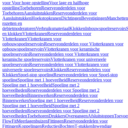
voor Voor hoge opstelling
Voor lage en halfhoge
opstelling
Toebehoren
Reserveonderdelen voor
Toebehoren
Aansluitstukken
Reserveonderdelen voor
Aansluitstukken
Hoekstopkranen
Dichtingen
Bevestigingen
Manchetten
rozetten en
debietmoderatoren
Verbruiksmateriaal
Klokken
Inbouwspoelreservoirs
en klokken
Vlotterkranen
Reserveonderdelen voor
Vlotterkranen
Vlotterkranen voor
opbouwspoelreservoirs
Reserveonderdelen voor Vlotterkranen voor
opbouwspoelreservoirs
Vlotterkranen voor keramische
spoelreservoirs
Reserveonderdelen voor Vlotterkranen voor
keramische spoelreservoirs
Vlotterkranen voor universeele
spoelreservoirs
Reserveonderdelen voor Vlotterkranen voor
universeele spoelreservoirs
Klokken
Reserveonderdelen voor
Klokken
Spoel-stop spoeling
Reserveonderdelen voor Spoel-stop
spoeling
Spoeling met 1 hoeveelheid
Reserveonderdelen voor
Spoeling met 1 hoeveelheid
Spoeling met 2
hoeveelheden
Reserveonderdelen voor Spoeling met 2
hoeveelheden
Binnenwerken
Reserveonderdelen voor
Binnenwerken
Spoeling met 1 hoeveelheid
Reserveonderdelen voor
Spoeling met 1 hoeveelheid
Spoeling met 2
hoeveelheden
Reserveonderdelen voor Spoeling met 2
hoeveelheden
Toebehoren
Drukkers
Overgangen
Afsluitstoppen
Toevoe
FlowFit
Meerlagenbuizen
Fittingen
Reserveonderdelen voor
Fittingen
Koppelingen
Reducties
Bochten
T-stukken
Inwendige