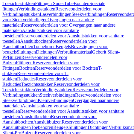
Toezichtsstukken
Fittingen SuperTube
Bochten
Speciale
fittingen
Verbindingsstukken
Reserveonderdelen voor
Verbindingsstukken
Lasverbindingen
Steekverbindingen
Reserveonder
voor Steekverbindingen
Overgangen naar andere
materialen
Reserveonderdelen voor Overgangen naar andere
materialen
Aansluitstukken voor sanitaire
toestellen
Reserveonderdelen voor Aansluitstukken voor sanitaire
toestellen
Aansluitbochten
Reserveonderdelen voor
Aansluitbochten
Toebehoren
Beugels
Bevestigingen voor
beugels
Sluitingen
Dichtingen
Verbruiksmateriaal
Geberit Silent-
PP
Buizen
Reserveonderdelen voor
Buizen
Fittingen
Reserveonderdelen voor
Fittingen
Bochten
Reserveonderdelen voor Bochten
T-
stukken
Reserveonderdelen voor T-
stukken
Reducties
Reserveonderdelen voor
Reducties
Toezichtsstukken
Reserveonderdelen voor
Toezichtsstukken
Verbindingsstukken
Reserveonderdelen voor
Verbindingsstukken
Steekverbindingen
Reserveonderdelen voor
Steekverbindingen
Klemverbindingen
Overgangen naar andere
materialen
Aansluitstukken voor sanitaire
toestellen
Reserveonderdelen voor Aansluitstukken voor sanitaire
toestellen
Aansluitbochten
Reserveonderdelen voor
Aansluitbochten
Aansluitbuizen
Reserveonderdelen voor
Aansluitbuizen
Toebehoren
Beugels
Sluitingen
Dichtingen
Verbruiksmat
Silent-Pro
Buizen
Reserveonderdelen voor