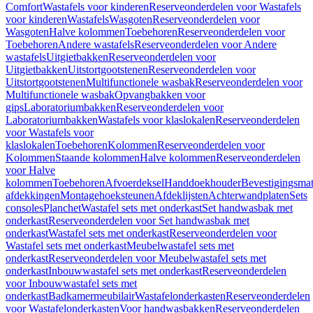
Comfort
Wastafels voor kinderen
Reserveonderdelen voor Wastafels
voor kinderen
Wastafels
Wasgoten
Reserveonderdelen voor
Wasgoten
Halve kolommen
Toebehoren
Reserveonderdelen voor
Toebehoren
Andere wastafels
Reserveonderdelen voor Andere
wastafels
Uitgietbakken
Reserveonderdelen voor
Uitgietbakken
Uitstortgootstenen
Reserveonderdelen voor
Uitstortgootstenen
Multifunctionele wasbak
Reserveonderdelen voor
Multifunctionele wasbak
Opvangbakken voor
gips
Laboratoriumbakken
Reserveonderdelen voor
Laboratoriumbakken
Wastafels voor klaslokalen
Reserveonderdelen
voor Wastafels voor
klaslokalen
Toebehoren
Kolommen
Reserveonderdelen voor
Kolommen
Staande kolommen
Halve kolommen
Reserveonderdelen
voor Halve
kolommen
Toebehoren
Afvoerdeksel
Handdoekhouder
Bevestigingsmat
afdekkingen
Montagehoeksteunen
Afdeklijsten
Achterwandplaten
Sets
consoles
Planchet
Wastafel sets met onderkast
Set handwasbak met
onderkast
Reserveonderdelen voor Set handwasbak met
onderkast
Wastafel sets met onderkast
Reserveonderdelen voor
Wastafel sets met onderkast
Meubelwastafel sets met
onderkast
Reserveonderdelen voor Meubelwastafel sets met
onderkast
Inbouwwastafel sets met onderkast
Reserveonderdelen
voor Inbouwwastafel sets met
onderkast
Badkamermeubilair
Wastafelonderkasten
Reserveonderdelen
voor Wastafelonderkasten
Voor handwasbakken
Reserveonderdelen