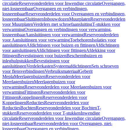
circulatie
Reserveonderdelen voor Inwendige circulatie
Overgangen,
niet-losneembaar
Overgangen en verbindingen,
losneembaar
Reserveonderdelen voor Overgangen en verbindingen,
losneembaar
Sluitingen
Inbouwdozen
Muurplaten
Reserveonderdelen
voor Muurplaten
Verdelers met schroefaansluiting
T-stukken voor
verwarming
Overgangen en verbindingen voor verwarming,
losneembaar
Aansluitingen voor verwarming
Reserveonderdelen
voor Aansluitingen voor verwarming
Toebehoren
Isolaties voor
aansluitingen
Afdichtingen voor buizen en fittingen
Afdichtingen
voor aansluitingen
Afdichtingen voor fittingen
Afdekking voor
fittingen
Bevestigingen voor buizen
Beschermbuizen en
inleghulpstukken
Bevestigingen voor
aansluitingen
Verdelerkasten
Systeemafdichtingen
Sets schroeven
voor flensverbindingen
Verbruiksmateriaal
Geberit
Mepla
Meerlagenbuizen
Reserveonderdelen voor
Meerlagenbuizen
Meerlagenbuizen voor
verwarming
Reserveonderdelen voor Meerlagenbuizen voor
verwarming
Fittingen
Reserveonderdelen voor
Fittingen
Koppelingen
Reserveonderdelen voor
Koppelingen
Reducties
Reserveonderdelen voor
Reducties
Bochten
Reserveonderdelen voor Bochten
T-
stukken
Reserveonderdelen voor T-stukken
Inwendige
circulatie
Reserveonderdelen voor Inwendige circulatie
Overgangen,
niet-losneembaar
Reserveonderdelen voor Overgangen, niet-
losneembaar
Overgangen en verbindingen,