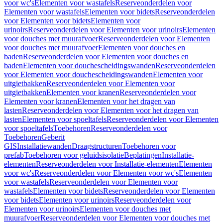
voor wc's
Elementen voor wastafels
Reserveonderdelen voor
Elementen voor wastafels
Elementen voor bidets
Reserveonderdelen
voor Elementen voor bidets
Elementen voor
urinoirs
Reserveonderdelen voor Elementen voor urinoirs
Elementen
voor douches met muurafvoer
Reserveonderdelen voor Elementen
voor douches met muurafvoer
Elementen voor douches en
baden
Reserveonderdelen voor Elementen voor douches en
baden
Elementen voor douchescheidingswanden
Reserveonderdelen
voor Elementen voor douchescheidingswanden
Elementen voor
uitgietbakken
Reserveonderdelen voor Elementen voor
uitgietbakken
Elementen voor kranen
Reserveonderdelen voor
Elementen voor kranen
Elementen voor het dragen van
lasten
Reserveonderdelen voor Elementen voor het dragen van
lasten
Elementen voor spoeltafels
Reserveonderdelen voor Elementen
voor spoeltafels
Toebehoren
Reserveonderdelen voor
Toebehoren
Geberit
GIS
Installatiewanden
Draagstructuren
Toebehoren voor
prefab
Toebehoren voor geluidsisolatie
Beplatingen
Installatie-
elementen
Reserveonderdelen voor Installatie-elementen
Elementen
voor wc's
Reserveonderdelen voor Elementen voor wc's
Elementen
voor wastafels
Reserveonderdelen voor Elementen voor
wastafels
Elementen voor bidets
Reserveonderdelen voor Elementen
voor bidets
Elementen voor urinoirs
Reserveonderdelen voor
Elementen voor urinoirs
Elementen voor douches met
muurafvoer
Reserveonderdelen voor Elementen voor douches met