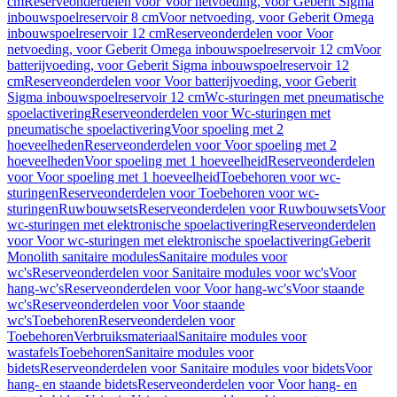
cm
Reserveonderdelen voor Voor netvoeding, voor Geberit Sigma
inbouwspoelreservoir 8 cm
Voor netvoeding, voor Geberit Omega
inbouwspoelreservoir 12 cm
Reserveonderdelen voor Voor
netvoeding, voor Geberit Omega inbouwspoelreservoir 12 cm
Voor
batterijvoeding, voor Geberit Sigma inbouwspoelreservoir 12
cm
Reserveonderdelen voor Voor batterijvoeding, voor Geberit
Sigma inbouwspoelreservoir 12 cm
Wc-sturingen met pneumatische
spoelactivering
Reserveonderdelen voor Wc-sturingen met
pneumatische spoelactivering
Voor spoeling met 2
hoeveelheden
Reserveonderdelen voor Voor spoeling met 2
hoeveelheden
Voor spoeling met 1 hoeveelheid
Reserveonderdelen
voor Voor spoeling met 1 hoeveelheid
Toebehoren voor wc-
sturingen
Reserveonderdelen voor Toebehoren voor wc-
sturingen
Ruwbouwsets
Reserveonderdelen voor Ruwbouwsets
Voor
wc-sturingen met elektronische spoelactivering
Reserveonderdelen
voor Voor wc-sturingen met elektronische spoelactivering
Geberit
Monolith sanitaire modules
Sanitaire modules voor
wc's
Reserveonderdelen voor Sanitaire modules voor wc's
Voor
hang-wc's
Reserveonderdelen voor Voor hang-wc's
Voor staande
wc's
Reserveonderdelen voor Voor staande
wc's
Toebehoren
Reserveonderdelen voor
Toebehoren
Verbruiksmateriaal
Sanitaire modules voor
wastafels
Toebehoren
Sanitaire modules voor
bidets
Reserveonderdelen voor Sanitaire modules voor bidets
Voor
hang- en staande bidets
Reserveonderdelen voor Voor hang- en