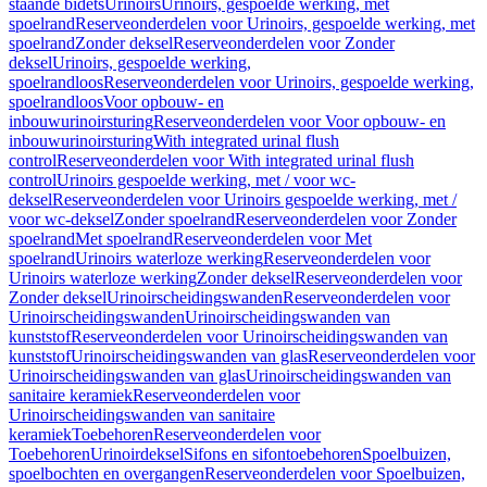
staande bidets
Urinoirs
Urinoirs, gespoelde werking, met
spoelrand
Reserveonderdelen voor Urinoirs, gespoelde werking, met
spoelrand
Zonder deksel
Reserveonderdelen voor Zonder
deksel
Urinoirs, gespoelde werking,
spoelrandloos
Reserveonderdelen voor Urinoirs, gespoelde werking,
spoelrandloos
Voor opbouw- en
inbouwurinoirsturing
Reserveonderdelen voor Voor opbouw- en
inbouwurinoirsturing
With integrated urinal flush
control
Reserveonderdelen voor With integrated urinal flush
control
Urinoirs gespoelde werking, met / voor wc-
deksel
Reserveonderdelen voor Urinoirs gespoelde werking, met /
voor wc-deksel
Zonder spoelrand
Reserveonderdelen voor Zonder
spoelrand
Met spoelrand
Reserveonderdelen voor Met
spoelrand
Urinoirs waterloze werking
Reserveonderdelen voor
Urinoirs waterloze werking
Zonder deksel
Reserveonderdelen voor
Zonder deksel
Urinoirscheidingswanden
Reserveonderdelen voor
Urinoirscheidingswanden
Urinoirscheidingswanden van
kunststof
Reserveonderdelen voor Urinoirscheidingswanden van
kunststof
Urinoirscheidingswanden van glas
Reserveonderdelen voor
Urinoirscheidingswanden van glas
Urinoirscheidingswanden van
sanitaire keramiek
Reserveonderdelen voor
Urinoirscheidingswanden van sanitaire
keramiek
Toebehoren
Reserveonderdelen voor
Toebehoren
Urinoirdeksel
Sifons en sifontoebehoren
Spoelbuizen,
spoelbochten en overgangen
Reserveonderdelen voor Spoelbuizen,