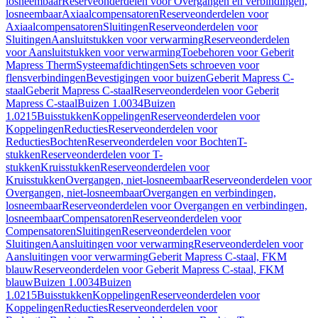
losneembaar
Reserveonderdelen voor Overgangen en verbindingen,
losneembaar
Axiaalcompensatoren
Reserveonderdelen voor
Axiaalcompensatoren
Sluitingen
Reserveonderdelen voor
Sluitingen
Aansluitstukken voor verwarming
Reserveonderdelen
voor Aansluitstukken voor verwarming
Toebehoren voor Geberit
Mapress Therm
Systeemafdichtingen
Sets schroeven voor
flensverbindingen
Bevestigingen voor buizen
Geberit Mapress C-
staal
Geberit Mapress C-staal
Reserveonderdelen voor Geberit
Mapress C-staal
Buizen 1.0034
Buizen
1.0215
Buisstukken
Koppelingen
Reserveonderdelen voor
Koppelingen
Reducties
Reserveonderdelen voor
Reducties
Bochten
Reserveonderdelen voor Bochten
T-
stukken
Reserveonderdelen voor T-
stukken
Kruisstukken
Reserveonderdelen voor
Kruisstukken
Overgangen, niet-losneembaar
Reserveonderdelen voor
Overgangen, niet-losneembaar
Overgangen en verbindingen,
losneembaar
Reserveonderdelen voor Overgangen en verbindingen,
losneembaar
Compensatoren
Reserveonderdelen voor
Compensatoren
Sluitingen
Reserveonderdelen voor
Sluitingen
Aansluitingen voor verwarming
Reserveonderdelen voor
Aansluitingen voor verwarming
Geberit Mapress C-staal, FKM
blauw
Reserveonderdelen voor Geberit Mapress C-staal, FKM
blauw
Buizen 1.0034
Buizen
1.0215
Buisstukken
Koppelingen
Reserveonderdelen voor
Koppelingen
Reducties
Reserveonderdelen voor