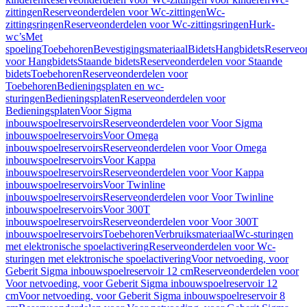
zittingen
Reserveonderdelen voor Wc-zittingen
Wc-
zittingsringen
Reserveonderdelen voor Wc-zittingsringen
Hurk-
wc’s
Met
spoeling
Toebehoren
Bevestigingsmateriaal
Bidets
Hangbidets
Reserveo
voor Hangbidets
Staande bidets
Reserveonderdelen voor Staande
bidets
Toebehoren
Reserveonderdelen voor
Toebehoren
Bedieningsplaten en wc-
sturingen
Bedieningsplaten
Reserveonderdelen voor
Bedieningsplaten
Voor Sigma
inbouwspoelreservoirs
Reserveonderdelen voor Voor Sigma
inbouwspoelreservoirs
Voor Omega
inbouwspoelreservoirs
Reserveonderdelen voor Voor Omega
inbouwspoelreservoirs
Voor Kappa
inbouwspoelreservoirs
Reserveonderdelen voor Voor Kappa
inbouwspoelreservoirs
Voor Twinline
inbouwspoelreservoirs
Reserveonderdelen voor Voor Twinline
inbouwspoelreservoirs
Voor 300T
inbouwspoelreservoirs
Reserveonderdelen voor Voor 300T
inbouwspoelreservoirs
Toebehoren
Verbruiksmateriaal
Wc-sturingen
met elektronische spoelactivering
Reserveonderdelen voor Wc-
sturingen met elektronische spoelactivering
Voor netvoeding, voor
Geberit Sigma inbouwspoelreservoir 12 cm
Reserveonderdelen voor
Voor netvoeding, voor Geberit Sigma inbouwspoelreservoir 12
cm
Voor netvoeding, voor Geberit Sigma inbouwspoelreservoir 8