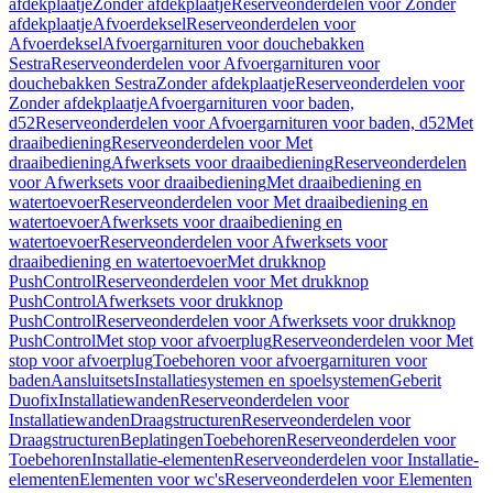
afdekplaatje
Zonder afdekplaatje
Reserveonderdelen voor Zonder
afdekplaatje
Afvoerdeksel
Reserveonderdelen voor
Afvoerdeksel
Afvoergarnituren voor douchebakken
Sestra
Reserveonderdelen voor Afvoergarnituren voor
douchebakken Sestra
Zonder afdekplaatje
Reserveonderdelen voor
Zonder afdekplaatje
Afvoergarnituren voor baden,
d52
Reserveonderdelen voor Afvoergarnituren voor baden, d52
Met
draaibediening
Reserveonderdelen voor Met
draaibediening
Afwerksets voor draaibediening
Reserveonderdelen
voor Afwerksets voor draaibediening
Met draaibediening en
watertoevoer
Reserveonderdelen voor Met draaibediening en
watertoevoer
Afwerksets voor draaibediening en
watertoevoer
Reserveonderdelen voor Afwerksets voor
draaibediening en watertoevoer
Met drukknop
PushControl
Reserveonderdelen voor Met drukknop
PushControl
Afwerksets voor drukknop
PushControl
Reserveonderdelen voor Afwerksets voor drukknop
PushControl
Met stop voor afvoerplug
Reserveonderdelen voor Met
stop voor afvoerplug
Toebehoren voor afvoergarnituren voor
baden
Aansluitsets
Installatiesystemen en spoelsystemen
Geberit
Duofix
Installatiewanden
Reserveonderdelen voor
Installatiewanden
Draagstructuren
Reserveonderdelen voor
Draagstructuren
Beplatingen
Toebehoren
Reserveonderdelen voor
Toebehoren
Installatie-elementen
Reserveonderdelen voor Installatie-
elementen
Elementen voor wc's
Reserveonderdelen voor Elementen