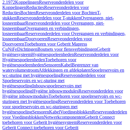
2.1972
Koppelingen
Reserveonderdelen voor
Koppelingen
Reducties
Reserveonderdelen voor
Reducties
Bochten
Reserveonderdelen voor Bochten
T-
stukken
Reserveonderdelen voor T-stukken
Overgangen, niet-
losneembaar
Reserveonderdelen voor Overgangen, niet-
losneembaar
Overgangen en verbindingen,
losneembaar
Reserveonderdelen voor Overgangen en verbindingen,
losneembaar
Doorvoeren
Reserveonderdelen voor
Doorvoeren
Toebehoren voor Geberit Mapress
CuNiFe
Dichtingen
Boutsets voor flensverbindingen
Geberit
hygiënesysteem
Hygiënespoeleenheden
Reserveonderdelen voor
Hygiënespoeleenheden
Toebehoren voor
hygiënespoeleenheden
Sensoren
Kabel
Begrenzer van
watervolumestroom
Afdekkingen en afdekplaten
Spoelreservoirs en
wc-sturing met hygiënespoeling
Reserveonderdelen voor
Spoelreservoirs en wc-sturing met
hygiënespoeling
Inbouwspoelreservoirs met
hygiënespoeling
Hygiëne inbouwmodules
Reserveonderdelen voor
Hygiëne inbouwmodules
Toebehoren voor spoelreservoirs en wc-
sturingen met hygiënespoeling
Reserveonderdelen voor Toebehoren
voor spoelreservoirs en wc-sturingen met
hygiënespoeling
Sensoren
Kabel
Voedingsblokken
Reserveonderdelen
voor Voedingsblokken
Netwerkcomponenten
Geberit Connect
toebehoren voor Geberit hygiënesysteem
Reserveonderdelen voor
Geberit Connect toebehoren voor Geberit