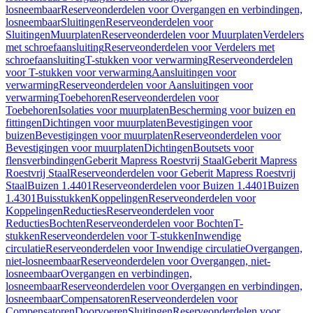
losneembaar
Reserveonderdelen voor Overgangen en verbindingen,
losneembaar
Sluitingen
Reserveonderdelen voor
Sluitingen
Muurplaten
Reserveonderdelen voor Muurplaten
Verdelers
met schroefaansluiting
Reserveonderdelen voor Verdelers met
schroefaansluiting
T-stukken voor verwarming
Reserveonderdelen
voor T-stukken voor verwarming
Aansluitingen voor
verwarming
Reserveonderdelen voor Aansluitingen voor
verwarming
Toebehoren
Reserveonderdelen voor
Toebehoren
Isolaties voor muurplaten
Bescherming voor buizen en
fittingen
Dichtingen voor muurplaten
Bevestigingen voor
buizen
Bevestigingen voor muurplaten
Reserveonderdelen voor
Bevestigingen voor muurplaten
Dichtingen
Boutsets voor
flensverbindingen
Geberit Mapress Roestvrij Staal
Geberit Mapress
Roestvrij Staal
Reserveonderdelen voor Geberit Mapress Roestvrij
Staal
Buizen 1.4401
Reserveonderdelen voor Buizen 1.4401
Buizen
1.4301
Buisstukken
Koppelingen
Reserveonderdelen voor
Koppelingen
Reducties
Reserveonderdelen voor
Reducties
Bochten
Reserveonderdelen voor Bochten
T-
stukken
Reserveonderdelen voor T-stukken
Inwendige
circulatie
Reserveonderdelen voor Inwendige circulatie
Overgangen,
niet-losneembaar
Reserveonderdelen voor Overgangen, niet-
losneembaar
Overgangen en verbindingen,
losneembaar
Reserveonderdelen voor Overgangen en verbindingen,
losneembaar
Compensatoren
Reserveonderdelen voor
Compensatoren
Doorvoeren
Sluitingen
Reserveonderdelen voor