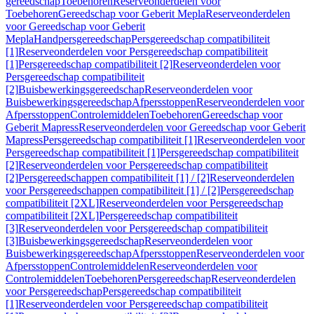
gereedschap
Toebehoren
Reserveonderdelen voor
Toebehoren
Gereedschap voor Geberit Mepla
Reserveonderdelen
voor Gereedschap voor Geberit
Mepla
Handpersgereedschap
Persgereedschap compatibiliteit
[1]
Reserveonderdelen voor Persgereedschap compatibiliteit
[1]
Persgereedschap compatibiliteit [2]
Reserveonderdelen voor
Persgereedschap compatibiliteit
[2]
Buisbewerkingsgereedschap
Reserveonderdelen voor
Buisbewerkingsgereedschap
Afpersstoppen
Reserveonderdelen voor
Afpersstoppen
Controlemiddelen
Toebehoren
Gereedschap voor
Geberit Mapress
Reserveonderdelen voor Gereedschap voor Geberit
Mapress
Persgereedschap compatibiliteit [1]
Reserveonderdelen voor
Persgereedschap compatibiliteit [1]
Persgereedschap compatibiliteit
[2]
Reserveonderdelen voor Persgereedschap compatibiliteit
[2]
Persgereedschappen compatibiliteit [1] / [2]
Reserveonderdelen
voor Persgereedschappen compatibiliteit [1] / [2]
Persgereedschap
compatibiliteit [2XL]
Reserveonderdelen voor Persgereedschap
compatibiliteit [2XL]
Persgereedschap compatibiliteit
[3]
Reserveonderdelen voor Persgereedschap compatibiliteit
[3]
Buisbewerkingsgereedschap
Reserveonderdelen voor
Buisbewerkingsgereedschap
Afpersstoppen
Reserveonderdelen voor
Afpersstoppen
Controlemiddelen
Reserveonderdelen voor
Controlemiddelen
Toebehoren
Persgereedschap
Reserveonderdelen
voor Persgereedschap
Persgereedschap compatibiliteit
[1]
Reserveonderdelen voor Persgereedschap compatibiliteit