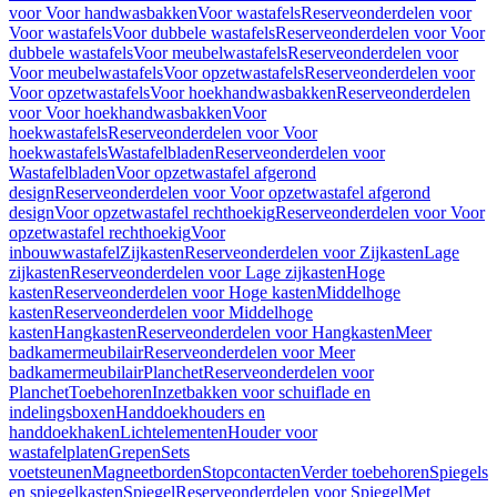
voor Voor handwasbakken
Voor wastafels
Reserveonderdelen voor
Voor wastafels
Voor dubbele wastafels
Reserveonderdelen voor Voor
dubbele wastafels
Voor meubelwastafels
Reserveonderdelen voor
Voor meubelwastafels
Voor opzetwastafels
Reserveonderdelen voor
Voor opzetwastafels
Voor hoekhandwasbakken
Reserveonderdelen
voor Voor hoekhandwasbakken
Voor
hoekwastafels
Reserveonderdelen voor Voor
hoekwastafels
Wastafelbladen
Reserveonderdelen voor
Wastafelbladen
Voor opzetwastafel afgerond
design
Reserveonderdelen voor Voor opzetwastafel afgerond
design
Voor opzetwastafel rechthoekig
Reserveonderdelen voor Voor
opzetwastafel rechthoekig
Voor
inbouwwastafel
Zijkasten
Reserveonderdelen voor Zijkasten
Lage
zijkasten
Reserveonderdelen voor Lage zijkasten
Hoge
kasten
Reserveonderdelen voor Hoge kasten
Middelhoge
kasten
Reserveonderdelen voor Middelhoge
kasten
Hangkasten
Reserveonderdelen voor Hangkasten
Meer
badkamermeubilair
Reserveonderdelen voor Meer
badkamermeubilair
Planchet
Reserveonderdelen voor
Planchet
Toebehoren
Inzetbakken voor schuiflade en
indelingsboxen
Handdoekhouders en
handdoekhaken
Lichtelementen
Houder voor
wastafelplaten
Grepen
Sets
voetsteunen
Magneetborden
Stopcontacten
Verder toebehoren
Spiegels
en spiegelkasten
Spiegel
Reserveonderdelen voor Spiegel
Met