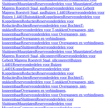
Sluitingen
Muurplaten
Reserveonderdelen voor Muurplaten
Geberit
Mapress Roestvrij Staal, gas
Reserveonderdelen voor Geberit
Mapress Roestvrij Staal, gas
Buizen 1.4401
Reserveonderdelen voor
Buizen 1.4401
Buisstukken
Koppelingen
Reserveonderdelen voor
Koppelingen
Reducties
Reserveonderdelen voor
Reducties
Bochten
Reserveonderdelen voor Bochten
T-
stukken
Reserveonderdelen voor T-stukken
Overgangen, niet-
losneembaar
Reserveonderdelen voor Overgangen, niet-
losneembaar
Overgangen en verbindingen,
losneembaar
Reserveonderdelen voor Overgangen en verbindingen,
losneembaar
Sluitingen
Reserveonderdelen voor
Sluitingen
Muurplaten
Reserveonderdelen voor Muurplaten
Geberit
Mapress Roestvrij Staal, siliconenvrij
Reserveonderdelen voor
Geberit Mapress Roestvrij Staal, siliconenvrij
Buizen
1.4401
Reserveonderdelen voor Buizen
1.4401
Koppelingen
Reserveonderdelen voor
Koppelingen
Reducties
Reserveonderdelen voor
Reducties
Bochten
Reserveonderdelen voor Bochten
T-
stukken
Reserveonderdelen voor T-stukken
Overgangen, niet-
losneembaar
Reserveonderdelen voor Overgangen, niet-
losneembaar
Overgangen en verbindingen,
losneembaar
Reserveonderdelen voor Overgangen en verbindingen,
losneembaar
Sluitingen
Reserveonderdelen voor
Sluitingen
Muurplaten
Reserveonderdelen voor
Muurplaten
Compensatoren
Reserveonderdelen voor