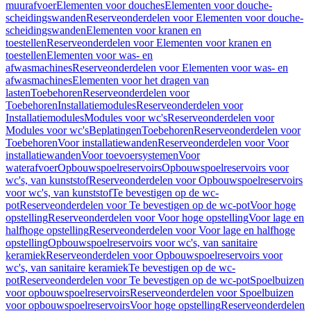
muurafvoer
Elementen voor douches
Elementen voor douche-
scheidingswanden
Reserveonderdelen voor Elementen voor douche-
scheidingswanden
Elementen voor kranen en
toestellen
Reserveonderdelen voor Elementen voor kranen en
toestellen
Elementen voor was- en
afwasmachines
Reserveonderdelen voor Elementen voor was- en
afwasmachines
Elementen voor het dragen van
lasten
Toebehoren
Reserveonderdelen voor
Toebehoren
Installatiemodules
Reserveonderdelen voor
Installatiemodules
Modules voor wc's
Reserveonderdelen voor
Modules voor wc's
Beplatingen
Toebehoren
Reserveonderdelen voor
Toebehoren
Voor installatiewanden
Reserveonderdelen voor Voor
installatiewanden
Voor toevoersystemen
Voor
waterafvoer
Opbouwspoelreservoirs
Opbouwspoelreservoirs voor
wc's, van kunststof
Reserveonderdelen voor Opbouwspoelreservoirs
voor wc's, van kunststof
Te bevestigen op de wc-
pot
Reserveonderdelen voor Te bevestigen op de wc-pot
Voor hoge
opstelling
Reserveonderdelen voor Voor hoge opstelling
Voor lage en
halfhoge opstelling
Reserveonderdelen voor Voor lage en halfhoge
opstelling
Opbouwspoelreservoirs voor wc's, van sanitaire
keramiek
Reserveonderdelen voor Opbouwspoelreservoirs voor
wc's, van sanitaire keramiek
Te bevestigen op de wc-
pot
Reserveonderdelen voor Te bevestigen op de wc-pot
Spoelbuizen
voor opbouwspoelreservoirs
Reserveonderdelen voor Spoelbuizen
voor opbouwspoelreservoirs
Voor hoge opstelling
Reserveonderdelen