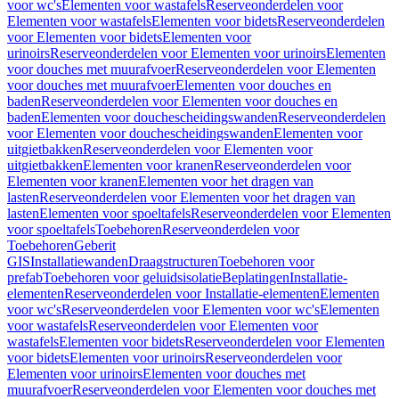
voor wc's
Elementen voor wastafels
Reserveonderdelen voor
Elementen voor wastafels
Elementen voor bidets
Reserveonderdelen
voor Elementen voor bidets
Elementen voor
urinoirs
Reserveonderdelen voor Elementen voor urinoirs
Elementen
voor douches met muurafvoer
Reserveonderdelen voor Elementen
voor douches met muurafvoer
Elementen voor douches en
baden
Reserveonderdelen voor Elementen voor douches en
baden
Elementen voor douchescheidingswanden
Reserveonderdelen
voor Elementen voor douchescheidingswanden
Elementen voor
uitgietbakken
Reserveonderdelen voor Elementen voor
uitgietbakken
Elementen voor kranen
Reserveonderdelen voor
Elementen voor kranen
Elementen voor het dragen van
lasten
Reserveonderdelen voor Elementen voor het dragen van
lasten
Elementen voor spoeltafels
Reserveonderdelen voor Elementen
voor spoeltafels
Toebehoren
Reserveonderdelen voor
Toebehoren
Geberit
GIS
Installatiewanden
Draagstructuren
Toebehoren voor
prefab
Toebehoren voor geluidsisolatie
Beplatingen
Installatie-
elementen
Reserveonderdelen voor Installatie-elementen
Elementen
voor wc's
Reserveonderdelen voor Elementen voor wc's
Elementen
voor wastafels
Reserveonderdelen voor Elementen voor
wastafels
Elementen voor bidets
Reserveonderdelen voor Elementen
voor bidets
Elementen voor urinoirs
Reserveonderdelen voor
Elementen voor urinoirs
Elementen voor douches met
muurafvoer
Reserveonderdelen voor Elementen voor douches met