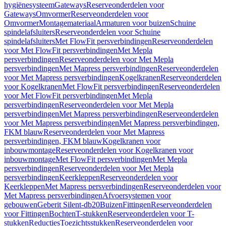
hygiënesysteem
Gateways
Reserveonderdelen voor
Gateways
Omvormer
Reserveonderdelen voor
Omvormer
Montagemateriaal
Armaturen voor buizen
Schuine
spindelafsluiters
Reserveonderdelen voor Schuine
spindelafsluiters
Met FlowFit persverbindingen
Reserveonderdelen
voor Met FlowFit persverbindingen
Met Mepla
persverbindingen
Reserveonderdelen voor Met Mepla
persverbindingen
Met Mapress persverbindingen
Reserveonderdelen
voor Met Mapress persverbindingen
Kogelkranen
Reserveonderdelen
voor Kogelkranen
Met FlowFit persverbindingen
Reserveonderdelen
voor Met FlowFit persverbindingen
Met Mepla
persverbindingen
Reserveonderdelen voor Met Mepla
persverbindingen
Met Mapress persverbindingen
Reserveonderdelen
voor Met Mapress persverbindingen
Met Mapress persverbindingen,
FKM blauw
Reserveonderdelen voor Met Mapress
persverbindingen, FKM blauw
Kogelkranen voor
inbouwmontage
Reserveonderdelen voor Kogelkranen voor
inbouwmontage
Met FlowFit persverbindingen
Met Mepla
persverbindingen
Reserveonderdelen voor Met Mepla
persverbindingen
Keerkleppen
Reserveonderdelen voor
Keerkleppen
Met Mapress persverbindingen
Reserveonderdelen voor
Met Mapress persverbindingen
Afvoersystemen voor
gebouwen
Geberit Silent-db20
Buizen
Fittingen
Reserveonderdelen
voor Fittingen
Bochten
T-stukken
Reserveonderdelen voor T-
stukken
Reducties
Toezichtsstukken
Reserveonderdelen voor