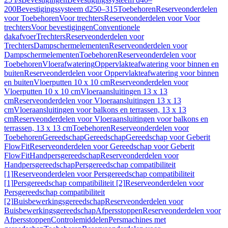
200
Bevestigingssysteem d250–315
Toebehoren
Reserveonderdelen
voor Toebehoren
Voor trechters
Reserveonderdelen voor Voor
trechters
Voor bevestigingen
Conventionele
dakafvoer
Trechters
Reserveonderdelen voor
Trechters
Dampschermelementen
Reserveonderdelen voor
Dampschermelementen
Toebehoren
Reserveonderdelen voor
Toebehoren
Vloerafwatering
Oppervlakteafwatering voor binnen en
buiten
Reserveonderdelen voor Oppervlakteafwatering voor binnen
en buiten
Vloerputten 10 x 10 cm
Reserveonderdelen voor
Vloerputten 10 x 10 cm
Vloeraansluitingen 13 x 13
cm
Reserveonderdelen voor Vloeraansluitingen 13 x 13
cm
Vloeraansluitingen voor balkons en terrassen, 13 x 13
cm
Reserveonderdelen voor Vloeraansluitingen voor balkons en
terrassen, 13 x 13 cm
Toebehoren
Reserveonderdelen voor
Toebehoren
Gereedschap
Gereedschap
Gereedschap voor Geberit
FlowFit
Reserveonderdelen voor Gereedschap voor Geberit
FlowFit
Handpersgereedschap
Reserveonderdelen voor
Handpersgereedschap
Persgereedschap compatibiliteit
[1]
Reserveonderdelen voor Persgereedschap compatibiliteit
[1]
Persgereedschap compatibiliteit [2]
Reserveonderdelen voor
Persgereedschap compatibiliteit
[2]
Buisbewerkingsgereedschap
Reserveonderdelen voor
Buisbewerkingsgereedschap
Afpersstoppen
Reserveonderdelen voor
Afpersstoppen
Controlemiddelen
Persmachines met