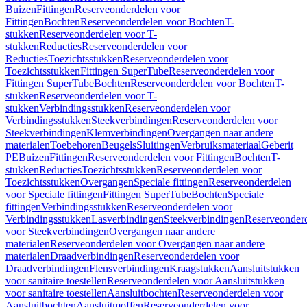
Buizen
Fittingen
Reserveonderdelen voor
Fittingen
Bochten
Reserveonderdelen voor Bochten
T-
stukken
Reserveonderdelen voor T-
stukken
Reducties
Reserveonderdelen voor
Reducties
Toezichtsstukken
Reserveonderdelen voor
Toezichtsstukken
Fittingen SuperTube
Reserveonderdelen voor
Fittingen SuperTube
Bochten
Reserveonderdelen voor Bochten
T-
stukken
Reserveonderdelen voor T-
stukken
Verbindingsstukken
Reserveonderdelen voor
Verbindingsstukken
Steekverbindingen
Reserveonderdelen voor
Steekverbindingen
Klemverbindingen
Overgangen naar andere
materialen
Toebehoren
Beugels
Sluitingen
Verbruiksmateriaal
Geberit
PE
Buizen
Fittingen
Reserveonderdelen voor Fittingen
Bochten
T-
stukken
Reducties
Toezichtsstukken
Reserveonderdelen voor
Toezichtsstukken
Overgangen
Speciale fittingen
Reserveonderdelen
voor Speciale fittingen
Fittingen SuperTube
Bochten
Speciale
fittingen
Verbindingsstukken
Reserveonderdelen voor
Verbindingsstukken
Lasverbindingen
Steekverbindingen
Reserveonder
voor Steekverbindingen
Overgangen naar andere
materialen
Reserveonderdelen voor Overgangen naar andere
materialen
Draadverbindingen
Reserveonderdelen voor
Draadverbindingen
Flensverbindingen
Kraagstukken
Aansluitstukken
voor sanitaire toestellen
Reserveonderdelen voor Aansluitstukken
voor sanitaire toestellen
Aansluitbochten
Reserveonderdelen voor
Aansluitbochten
Aansluitmoffen
Reserveonderdelen voor