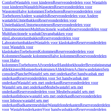
Comfort
Wastafels voor kinderen
Reserveonderdelen voor Wastafels
voor kinderen
Wastafels
Wasgoten
Reserveonderdelen voor
Wasgoten
Halve kolommen
Toebehoren
Reserveonderdelen voor
Toebehoren
Andere wastafels
Reserveonderdelen voor Andere
wastafels
Uitgietbakken
Reserveonderdelen voor
Uitgietbakken
Uitstortgootstenen
Reserveonderdelen voor
Uitstortgootstenen
Multifunctionele wasbak
Reserveonderdelen voor
Multifunctionele wasbak
Opvangbakken voor
gips
Laboratoriumbakken
Reserveonderdelen voor
Laboratoriumbakken
Wastafels voor klaslokalen
Reserveonderdelen
voor Wastafels voor
klaslokalen
Toebehoren
Kolommen
Reserveonderdelen voor
Kolommen
Staande kolommen
Halve kolommen
Reserveonderdelen
voor Halve
kolommen
Toebehoren
Afvoerdeksel
Handdoekhouder
Bevestigingsmat
afdekkingen
Montagehoeksteunen
Afdeklijsten
Achterwandplaten
Sets
consoles
Planchet
Wastafel sets met onderkast
Set handwasbak met
onderkast
Reserveonderdelen voor Set handwasbak met
onderkast
Wastafel sets met onderkast
Reserveonderdelen voor
Wastafel sets met onderkast
Meubelwastafel sets met
onderkast
Reserveonderdelen voor Meubelwastafel sets met
onderkast
Inbouwwastafel sets met onderkast
Reserveonderdelen
voor Inbouwwastafel sets met
onderkast
Badkamermeubilair
Wastafelonderkasten
Reserveonderdelen
voor Wastafelonderkasten
Voor handwasbakken
Reserveonderdelen