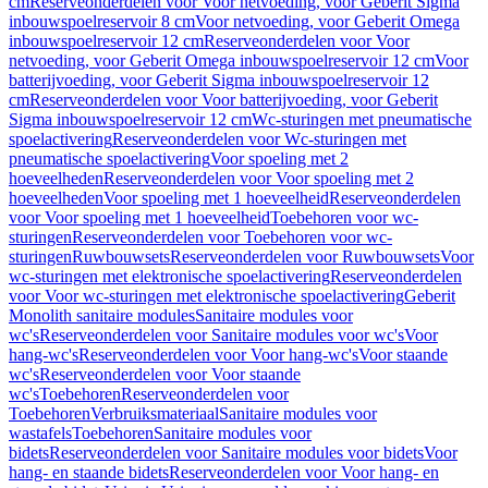
cm
Reserveonderdelen voor Voor netvoeding, voor Geberit Sigma
inbouwspoelreservoir 8 cm
Voor netvoeding, voor Geberit Omega
inbouwspoelreservoir 12 cm
Reserveonderdelen voor Voor
netvoeding, voor Geberit Omega inbouwspoelreservoir 12 cm
Voor
batterijvoeding, voor Geberit Sigma inbouwspoelreservoir 12
cm
Reserveonderdelen voor Voor batterijvoeding, voor Geberit
Sigma inbouwspoelreservoir 12 cm
Wc-sturingen met pneumatische
spoelactivering
Reserveonderdelen voor Wc-sturingen met
pneumatische spoelactivering
Voor spoeling met 2
hoeveelheden
Reserveonderdelen voor Voor spoeling met 2
hoeveelheden
Voor spoeling met 1 hoeveelheid
Reserveonderdelen
voor Voor spoeling met 1 hoeveelheid
Toebehoren voor wc-
sturingen
Reserveonderdelen voor Toebehoren voor wc-
sturingen
Ruwbouwsets
Reserveonderdelen voor Ruwbouwsets
Voor
wc-sturingen met elektronische spoelactivering
Reserveonderdelen
voor Voor wc-sturingen met elektronische spoelactivering
Geberit
Monolith sanitaire modules
Sanitaire modules voor
wc's
Reserveonderdelen voor Sanitaire modules voor wc's
Voor
hang-wc's
Reserveonderdelen voor Voor hang-wc's
Voor staande
wc's
Reserveonderdelen voor Voor staande
wc's
Toebehoren
Reserveonderdelen voor
Toebehoren
Verbruiksmateriaal
Sanitaire modules voor
wastafels
Toebehoren
Sanitaire modules voor
bidets
Reserveonderdelen voor Sanitaire modules voor bidets
Voor
hang- en staande bidets
Reserveonderdelen voor Voor hang- en