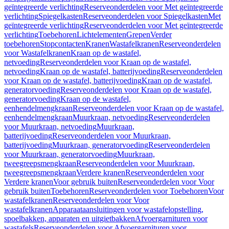
geïntegreerde verlichting
Reserveonderdelen voor Met geïntegreerde
verlichting
Spiegelkasten
Reserveonderdelen voor Spiegelkasten
Met
geïntegreerde verlichting
Reserveonderdelen voor Met geïntegreerde
verlichting
Toebehoren
Lichtelementen
Grepen
Verder
toebehoren
Stopcontacten
Kranen
Wastafelkranen
Reserveonderdelen
voor Wastafelkranen
Kraan op de wastafel,
netvoeding
Reserveonderdelen voor Kraan op de wastafel,
netvoeding
Kraan op de wastafel, batterijvoeding
Reserveonderdelen
voor Kraan op de wastafel, batterijvoeding
Kraan op de wastafel,
generatorvoeding
Reserveonderdelen voor Kraan op de wastafel,
generatorvoeding
Kraan op de wastafel,
eenhendelmengkraan
Reserveonderdelen voor Kraan op de wastafel,
eenhendelmengkraan
Muurkraan, netvoeding
Reserveonderdelen
voor Muurkraan, netvoeding
Muurkraan,
batterijvoeding
Reserveonderdelen voor Muurkraan,
batterijvoeding
Muurkraan, generatorvoeding
Reserveonderdelen
voor Muurkraan, generatorvoeding
Muurkraan,
tweegreepsmengkraan
Reserveonderdelen voor Muurkraan,
tweegreepsmengkraan
Verdere kranen
Reserveonderdelen voor
Verdere kranen
Voor gebruik buiten
Reserveonderdelen voor Voor
gebruik buiten
Toebehoren
Reserveonderdelen voor Toebehoren
Voor
wastafelkranen
Reserveonderdelen voor Voor
wastafelkranen
Apparaataansluitingen voor wastafelopstelling,
spoelbakken, apparaten en uitgietbakken
Afvoergarnituren voor
wastafels
Reserveonderdelen voor Afvoergarnituren voor