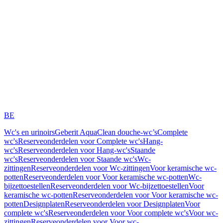
BE
Wc's en urinoirs
Geberit AquaClean douche-wc’s
Complete
wc's
Reserveonderdelen voor Complete wc's
Hang-
wc's
Reserveonderdelen voor Hang-wc's
Staande
wc's
Reserveonderdelen voor Staande wc's
Wc-
zittingen
Reserveonderdelen voor Wc-zittingen
Voor keramische wc-
potten
Reserveonderdelen voor Voor keramische wc-potten
Wc-
bijzettoestellen
Reserveonderdelen voor Wc-bijzettoestellen
Voor
keramische wc-potten
Reserveonderdelen voor Voor keramische wc-
potten
Designplaten
Reserveonderdelen voor Designplaten
Voor
complete wc's
Reserveonderdelen voor Voor complete wc's
Voor wc-
zittingen
Reserveonderdelen voor Voor wc-