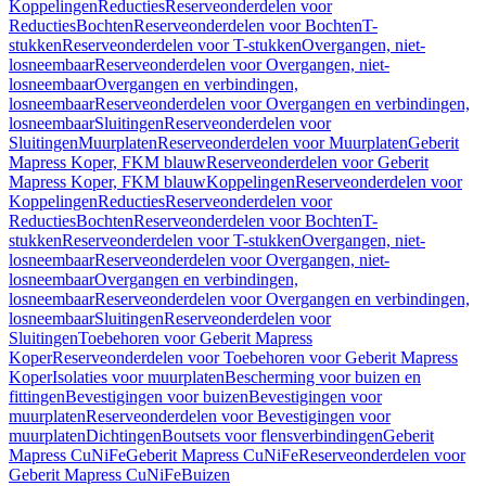
Koppelingen
Reducties
Reserveonderdelen voor
Reducties
Bochten
Reserveonderdelen voor Bochten
T-
stukken
Reserveonderdelen voor T-stukken
Overgangen, niet-
losneembaar
Reserveonderdelen voor Overgangen, niet-
losneembaar
Overgangen en verbindingen,
losneembaar
Reserveonderdelen voor Overgangen en verbindingen,
losneembaar
Sluitingen
Reserveonderdelen voor
Sluitingen
Muurplaten
Reserveonderdelen voor Muurplaten
Geberit
Mapress Koper, FKM blauw
Reserveonderdelen voor Geberit
Mapress Koper, FKM blauw
Koppelingen
Reserveonderdelen voor
Koppelingen
Reducties
Reserveonderdelen voor
Reducties
Bochten
Reserveonderdelen voor Bochten
T-
stukken
Reserveonderdelen voor T-stukken
Overgangen, niet-
losneembaar
Reserveonderdelen voor Overgangen, niet-
losneembaar
Overgangen en verbindingen,
losneembaar
Reserveonderdelen voor Overgangen en verbindingen,
losneembaar
Sluitingen
Reserveonderdelen voor
Sluitingen
Toebehoren voor Geberit Mapress
Koper
Reserveonderdelen voor Toebehoren voor Geberit Mapress
Koper
Isolaties voor muurplaten
Bescherming voor buizen en
fittingen
Bevestigingen voor buizen
Bevestigingen voor
muurplaten
Reserveonderdelen voor Bevestigingen voor
muurplaten
Dichtingen
Boutsets voor flensverbindingen
Geberit
Mapress CuNiFe
Geberit Mapress CuNiFe
Reserveonderdelen voor
Geberit Mapress CuNiFe
Buizen