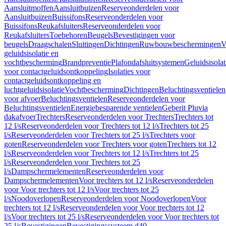
Aansluitmoffen
Aansluitbuizen
Reserveonderdelen voor
Aansluitbuizen
Buissifons
Reserveonderdelen voor
Buissifons
Reukafsluiters
Reserveonderdelen voor
Reukafsluiters
Toebehoren
Beugels
Bevestigingen voor
beugels
Draagschalen
Sluitingen
Dichtingen
Ruwbouwbeschermingen
V
geluidsisolatie en
vochtbescherming
Brandpreventie
Plafondafsluitsystemen
Geluidsisolat
voor contactgeluidsontkoppeling
Isolaties voor
contactgeluidsontkoppeling en
luchtgeluidsisolatie
Vochtbescherming
Dichtingen
Beluchtingsventielen
voor afvoer
Beluchtingsventielen
Reserveonderdelen voor
Beluchtingsventielen
Energiebesparende ventielen
Geberit Pluvia
dakafvoer
Trechters
Reserveonderdelen voor Trechters
Trechters tot
12 l/s
Reserveonderdelen voor Trechters tot 12 l/s
Trechters tot 25
l/s
Reserveonderdelen voor Trechters tot 25 l/s
Trechters voor
goten
Reserveonderdelen voor Trechters voor goten
Trechters tot 12
l/s
Reserveonderdelen voor Trechters tot 12 l/s
Trechters tot 25
l/s
Reserveonderdelen voor Trechters tot 25
l/s
Dampschermelementen
Reserveonderdelen voor
Dampschermelementen
Voor trechters tot 12 l/s
Reserveonderdelen
voor Voor trechters tot 12 l/s
Voor trechters tot 25
l/s
Noodoverlopen
Reserveonderdelen voor Noodoverlopen
Voor
trechters tot 12 l/s
Reserveonderdelen voor Voor trechters tot 12
l/s
Voor trechters tot 25 l/s
Reserveonderdelen voor Voor trechters tot
25 l/s
Bevestigingen
Bevestigingssysteem d40–