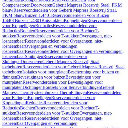
Compensatoren
Doorvoeren
Geberit Mapress Roestvrij Staal, FKM
blauw
Reserveonderdelen voor Geberit Mapress Roestvrij Staal,
FKM blauw
Buizen 1.4401
Reserveonderdelen voor Buizen
1.4401
Buizen 1.4301
Buisstukken
Koppelingen
Reserveonderdelen
voor Koppelingen
Reducties
Reserveonderdelen voor
Reducties
Bochten
Reserveonderdelen voor Bochten
T-
stukken
Reserveonderdelen voor T-stukken
Overgangen, niet-
losneembaar
Reserveonderdelen voor Overgangen, niet-
losneembaar
Overgangen en verbindingen,
losneembaar
Reserveonderdelen voor Overgangen en verbindingen,
losneembaar
Sluitingen
Reserveonderdelen voor
Sluitingen
Doorvoeren
Geberit Mapress Roestvrij Staal,
toebehoren
Reserveonderdelen voor Geberit Mapress Roestvrij Staal,
toebehoren
Isolaties voor muurplaten
Bescherming voor buizen en
fittingen
Bevestigingen voor buizen
Bevestigingen voor
muurplaten
Reserveonderdelen voor Bevestigingen voor
muurplaten
Dichtingen
Boutsets voor flensverbindingen
Geberit
Mapress Therm
Systeembuizen Therm
Fittingen
Reserveonderdelen
voor Fittingen
Koppelingen
Reserveonderdelen voor
Koppelingen
Reducties
Reserveonderdelen voor
Reducties
Bochten
Reserveonderdelen voor Bochten
T-
stukken
Reserveonderdelen voor T-stukken
Overgangen, niet-
losneembaar
Reserveonderdelen voor Overgangen, niet-
losneembaar
Overgangen en verbindingen,