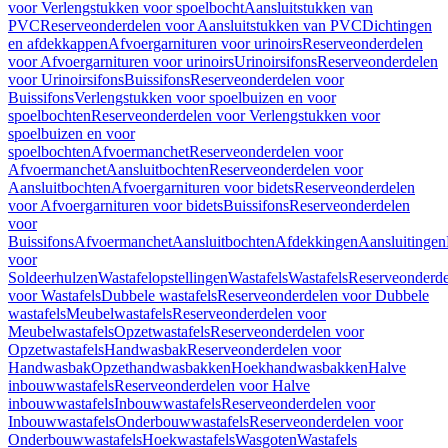
voor Verlengstukken voor spoelbocht
Aansluitstukken van
PVC
Reserveonderdelen voor Aansluitstukken van PVC
Dichtingen
en afdekkappen
Afvoergarnituren voor urinoirs
Reserveonderdelen
voor Afvoergarnituren voor urinoirs
Urinoirsifons
Reserveonderdelen
voor Urinoirsifons
Buissifons
Reserveonderdelen voor
Buissifons
Verlengstukken voor spoelbuizen en voor
spoelbochten
Reserveonderdelen voor Verlengstukken voor
spoelbuizen en voor
spoelbochten
Afvoermanchet
Reserveonderdelen voor
Afvoermanchet
Aansluitbochten
Reserveonderdelen voor
Aansluitbochten
Afvoergarnituren voor bidets
Reserveonderdelen
voor Afvoergarnituren voor bidets
Buissifons
Reserveonderdelen
voor
Buissifons
Afvoermanchet
Aansluitbochten
Afdekkingen
Aansluitingen
voor
Soldeerhulzen
Wastafelopstellingen
Wastafels
Wastafels
Reserveonderde
voor Wastafels
Dubbele wastafels
Reserveonderdelen voor Dubbele
wastafels
Meubelwastafels
Reserveonderdelen voor
Meubelwastafels
Opzetwastafels
Reserveonderdelen voor
Opzetwastafels
Handwasbak
Reserveonderdelen voor
Handwasbak
Opzethandwasbakken
Hoekhandwasbakken
Halve
inbouwwastafels
Reserveonderdelen voor Halve
inbouwwastafels
Inbouwwastafels
Reserveonderdelen voor
Inbouwwastafels
Onderbouwwastafels
Reserveonderdelen voor
Onderbouwwastafels
Hoekwastafels
Wasgoten
Wastafels