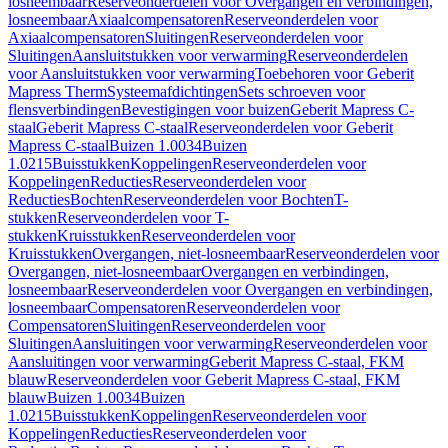
losneembaar
Reserveonderdelen voor Overgangen en verbindingen,
losneembaar
Axiaalcompensatoren
Reserveonderdelen voor
Axiaalcompensatoren
Sluitingen
Reserveonderdelen voor
Sluitingen
Aansluitstukken voor verwarming
Reserveonderdelen
voor Aansluitstukken voor verwarming
Toebehoren voor Geberit
Mapress Therm
Systeemafdichtingen
Sets schroeven voor
flensverbindingen
Bevestigingen voor buizen
Geberit Mapress C-
staal
Geberit Mapress C-staal
Reserveonderdelen voor Geberit
Mapress C-staal
Buizen 1.0034
Buizen
1.0215
Buisstukken
Koppelingen
Reserveonderdelen voor
Koppelingen
Reducties
Reserveonderdelen voor
Reducties
Bochten
Reserveonderdelen voor Bochten
T-
stukken
Reserveonderdelen voor T-
stukken
Kruisstukken
Reserveonderdelen voor
Kruisstukken
Overgangen, niet-losneembaar
Reserveonderdelen voor
Overgangen, niet-losneembaar
Overgangen en verbindingen,
losneembaar
Reserveonderdelen voor Overgangen en verbindingen,
losneembaar
Compensatoren
Reserveonderdelen voor
Compensatoren
Sluitingen
Reserveonderdelen voor
Sluitingen
Aansluitingen voor verwarming
Reserveonderdelen voor
Aansluitingen voor verwarming
Geberit Mapress C-staal, FKM
blauw
Reserveonderdelen voor Geberit Mapress C-staal, FKM
blauw
Buizen 1.0034
Buizen
1.0215
Buisstukken
Koppelingen
Reserveonderdelen voor
Koppelingen
Reducties
Reserveonderdelen voor