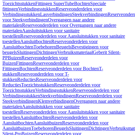
Toezichtsstukken
Fittingen SuperTube
Bochten
Speciale
fittingen
Verbindingsstukken
Reserveonderdelen voor
Verbindingsstukken
Lasverbindingen
Steekverbindingen
Reserveonder
voor Steekverbindingen
Overgangen naar andere
materialen
Reserveonderdelen voor Overgangen naar andere
materialen
Aansluitstukken voor sanitaire
toestellen
Reserveonderdelen voor Aansluitstukken voor sanitaire
toestellen
Aansluitbochten
Reserveonderdelen voor
Aansluitbochten
Toebehoren
Beugels
Bevestigingen voor
beugels
Sluitingen
Dichtingen
Verbruiksmateriaal
Geberit Silent-
PP
Buizen
Reserveonderdelen voor
Buizen
Fittingen
Reserveonderdelen voor
Fittingen
Bochten
Reserveonderdelen voor Bochten
T-
stukken
Reserveonderdelen voor T-
stukken
Reducties
Reserveonderdelen voor
Reducties
Toezichtsstukken
Reserveonderdelen voor
Toezichtsstukken
Verbindingsstukken
Reserveonderdelen voor
Verbindingsstukken
Steekverbindingen
Reserveonderdelen voor
Steekverbindingen
Klemverbindingen
Overgangen naar andere
materialen
Aansluitstukken voor sanitaire
toestellen
Reserveonderdelen voor Aansluitstukken voor sanitaire
toestellen
Aansluitbochten
Reserveonderdelen voor
Aansluitbochten
Aansluitbuizen
Reserveonderdelen voor
Aansluitbuizen
Toebehoren
Beugels
Sluitingen
Dichtingen
Verbruiksmat
Silent-Pro
Buizen
Reserveonderdelen voor