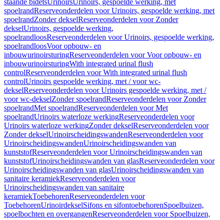
staande bidets
Urinoirs
Urinoirs, gespoelde werking, met
spoelrand
Reserveonderdelen voor Urinoirs, gespoelde werking, met
spoelrand
Zonder deksel
Reserveonderdelen voor Zonder
deksel
Urinoirs, gespoelde werking,
spoelrandloos
Reserveonderdelen voor Urinoirs, gespoelde werking,
spoelrandloos
Voor opbouw- en
inbouwurinoirsturing
Reserveonderdelen voor Voor opbouw- en
inbouwurinoirsturing
With integrated urinal flush
control
Reserveonderdelen voor With integrated urinal flush
control
Urinoirs gespoelde werking, met / voor wc-
deksel
Reserveonderdelen voor Urinoirs gespoelde werking, met /
voor wc-deksel
Zonder spoelrand
Reserveonderdelen voor Zonder
spoelrand
Met spoelrand
Reserveonderdelen voor Met
spoelrand
Urinoirs waterloze werking
Reserveonderdelen voor
Urinoirs waterloze werking
Zonder deksel
Reserveonderdelen voor
Zonder deksel
Urinoirscheidingswanden
Reserveonderdelen voor
Urinoirscheidingswanden
Urinoirscheidingswanden van
kunststof
Reserveonderdelen voor Urinoirscheidingswanden van
kunststof
Urinoirscheidingswanden van glas
Reserveonderdelen voor
Urinoirscheidingswanden van glas
Urinoirscheidingswanden van
sanitaire keramiek
Reserveonderdelen voor
Urinoirscheidingswanden van sanitaire
keramiek
Toebehoren
Reserveonderdelen voor
Toebehoren
Urinoirdeksel
Sifons en sifontoebehoren
Spoelbuizen,
spoelbochten en overgangen
Reserveonderdelen voor Spoelbuizen,