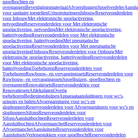
spoelbochten en
overgangen
Bevestigingsmateriaal
Afvoerpluggen
Spoelverdeler
Aanslu
voor sanitaire toestellen
Urinoirsturingen
Inbouw
Reserveonderdelen
voor Inbouw
Met elektronische spoelactivering,
netvoeding
Reserveonderdelen voor Met elektronische
spoelactivering, netvoeding
Met elektronische spoelactivering,
batterijvoeding
Reserveonderdelen voor Met elektronische
spoelactivering, batterijvoeding
Met pneumatische
spoelactivering
Reserveonderdelen voor Met pneumatische
spoelactivering
Opbouw
Reserveonderdelen voor Opbouw
Met
elektronische spoelactivering, batterijvoeding
Reserveonderdelen
voor Met elektronische spoelactivering,
batterijvoeding
Toebehoren
Reserveonderdelen voor
Toebehoren
Ruwbouw- en vervangingssets
Reserveonderdelen voor
Ruwbouw- en vervangingssets
Spoelbuizen, spoelbochten en
overgangen
Renovatiesets
Reserveonderdelen voor
Renovatiesets
Afdekplaten
Overig
toebehoren
Bedieningshulpen
Apparaataansluitingen voor wc's,
urinoirs en bidets
Afvoergarnituren voor wc's en
slophoppers
Reserveonderdelen voor Afvoergarnituren voor wc's en
slophoppers
Sifons
Reserveonderdelen voor
Sifons
Aansluitbochten
Reserveonderdelen voor
Aansluitbochten
Afvoermanchet
Reserveonderdelen voor
Afvoermanchet
Aansluitsets
Reserveonderdelen voor
Aansluitsets
Verlengstukken voor spoelbocht
Reserveonderdelen