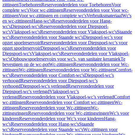
zittingen
Toebehoren
Reserveonderdelen voor Toebehoren
Voor
complete wc's
Voor wc-zittingen
Reserveonderdelen voor Voor wc-
zittingen
Voor wc-zittingen en complete wc's
Verbruiksmateriaal
Wc's
en wc-zittingen
Hang-wc's
Reserveonderdelen voor Hang-
wc's
Diepspoel-wc's
Reserveonderdelen voor Diepspoel-
wc's
Vlakspoel-wc's
Reserveonderdelen voor Vlakspoel-wc's
Staande
wc's
Reserveonderdelen voor Staande wc's
Diepspoel-wc’s voor
opzet spoelreservoir
Reserveonderdelen voor Diepspoel-wc’s voor
opzet spoelreservoir
Diepspoel-wc's
Reserveonderdelen voor
Diepspoel-wc's
Vlakspoel-wc's
Reserveonderdelen voor Vlakspoel-
wc's
Opbouwspoelreservoirs voor wc's, van sanitaire keramiek
Te
bevestigen op de wc-pot
Wc-zittingen
Reserveonderdelen voor Wc-
zittingen
Wc-zittingen
Reserveonderdelen voor Wc-zittingen
Comfort-
wc's
Reserveonderdelen voor Comfort-wc's
Diepspoel-wc’s
verhoogd
Reserveonderdelen voor Diepspoel-wc’s
verhoogd
Diepspoel-wc's verlengd
Reserveonderdelen voor
Diepspoel-wc's verlengd
Vlakspoel-wc’s
verlengd
Reserveonderdelen voor Vlakspoel-wc’s verlengd
Comfort
wc-zittingen
Reserveonderdelen voor Comfort wc-zittingen
Wc-
zittingen
Reserveonderdelen voor Wc-zittingen
Wc-
zittingsringen
Reserveonderdelen voor Wc-zittingsringen
Wc’s voor
kinderen
Reserveonderdelen voor Wc’s voor kinderen
Hang-
wc's
Reserveonderdelen voor Hang-wc's
Staande
wc's
Reserveonderdelen voor Staande wc's
Wc-zittingen voor
kinderen
Reserveonderdelen voor Wc-zittingen voor kinderen
Wc-