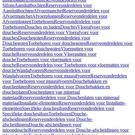
Sifons
Aansluitbochten
Reserveonderdelen voor
Aansluitbochten
Afvoermanchet
Reserveonderdelen voor
Afvoermanchet
Afvoerpluggen
Reserveonderdelen voor
Afvoerpluggen
Toebehoren
Reserveonderdelen voor
Toebehoren
Douches en baden
Douches
Vloerafvoer voor
douches
Reserveonderdelen voor Vloerafvoer voor
douches
Douchegoten
Reserveonderdelen voor
Douchegoten
Toebehoren voor douchegoten
Reserveonderdelen voor
Toebehoren voor douchegoten
Vloerputten voor
douche
Reserveonderdelen voor Vloerputten voor
douche
Toebehoren voor vloerputten voor
douche
Reserveonderdelen voor Toebehoren voor vloerputten voor
douche
Wandafvoeren
Reserveonderdelen voor
Wandafvoeren
Toebehoren voor muurafvoeren
Reserveonderdelen
voor Toebehoren voor muurafvoeren
Douchebakken en
doucheplaten
Reserveonderdelen voor Douchebakken en
doucheplaten
Doucheplaten van mineraal
materiaal
Reserveonderdelen voor Doucheplaten van mineraal
materiaal
Installatie-elementen
Reserveonderdelen voor Installatie-
elementen
Specifieke douchesifons
Reserveonderdelen voor
Specifieke douchesifons
Toebehoren
Douche-
afscheidingen
Reserveonderdelen voor Douche-
afscheidingen
Douche-afscheidingen voor
inloopdouche
Reserveonderdelen voor Douche-afscheidingen voor