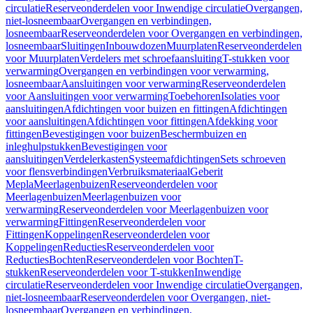
circulatie
Reserveonderdelen voor Inwendige circulatie
Overgangen,
niet-losneembaar
Overgangen en verbindingen,
losneembaar
Reserveonderdelen voor Overgangen en verbindingen,
losneembaar
Sluitingen
Inbouwdozen
Muurplaten
Reserveonderdelen
voor Muurplaten
Verdelers met schroefaansluiting
T-stukken voor
verwarming
Overgangen en verbindingen voor verwarming,
losneembaar
Aansluitingen voor verwarming
Reserveonderdelen
voor Aansluitingen voor verwarming
Toebehoren
Isolaties voor
aansluitingen
Afdichtingen voor buizen en fittingen
Afdichtingen
voor aansluitingen
Afdichtingen voor fittingen
Afdekking voor
fittingen
Bevestigingen voor buizen
Beschermbuizen en
inleghulpstukken
Bevestigingen voor
aansluitingen
Verdelerkasten
Systeemafdichtingen
Sets schroeven
voor flensverbindingen
Verbruiksmateriaal
Geberit
Mepla
Meerlagenbuizen
Reserveonderdelen voor
Meerlagenbuizen
Meerlagenbuizen voor
verwarming
Reserveonderdelen voor Meerlagenbuizen voor
verwarming
Fittingen
Reserveonderdelen voor
Fittingen
Koppelingen
Reserveonderdelen voor
Koppelingen
Reducties
Reserveonderdelen voor
Reducties
Bochten
Reserveonderdelen voor Bochten
T-
stukken
Reserveonderdelen voor T-stukken
Inwendige
circulatie
Reserveonderdelen voor Inwendige circulatie
Overgangen,
niet-losneembaar
Reserveonderdelen voor Overgangen, niet-
losneembaar
Overgangen en verbindingen,