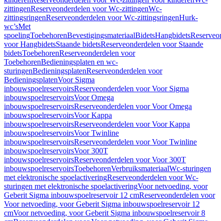
zittingen
Reserveonderdelen voor Wc-zittingen
Wc-
zittingsringen
Reserveonderdelen voor Wc-zittingsringen
Hurk-
wc’s
Met
spoeling
Toebehoren
Bevestigingsmateriaal
Bidets
Hangbidets
Reserveo
voor Hangbidets
Staande bidets
Reserveonderdelen voor Staande
bidets
Toebehoren
Reserveonderdelen voor
Toebehoren
Bedieningsplaten en wc-
sturingen
Bedieningsplaten
Reserveonderdelen voor
Bedieningsplaten
Voor Sigma
inbouwspoelreservoirs
Reserveonderdelen voor Voor Sigma
inbouwspoelreservoirs
Voor Omega
inbouwspoelreservoirs
Reserveonderdelen voor Voor Omega
inbouwspoelreservoirs
Voor Kappa
inbouwspoelreservoirs
Reserveonderdelen voor Voor Kappa
inbouwspoelreservoirs
Voor Twinline
inbouwspoelreservoirs
Reserveonderdelen voor Voor Twinline
inbouwspoelreservoirs
Voor 300T
inbouwspoelreservoirs
Reserveonderdelen voor Voor 300T
inbouwspoelreservoirs
Toebehoren
Verbruiksmateriaal
Wc-sturingen
met elektronische spoelactivering
Reserveonderdelen voor Wc-
sturingen met elektronische spoelactivering
Voor netvoeding, voor
Geberit Sigma inbouwspoelreservoir 12 cm
Reserveonderdelen voor
Voor netvoeding, voor Geberit Sigma inbouwspoelreservoir 12
cm
Voor netvoeding, voor Geberit Sigma inbouwspoelreservoir 8