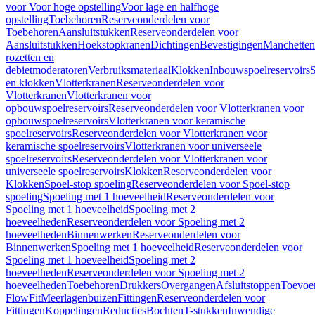
voor Voor hoge opstelling
Voor lage en halfhoge
opstelling
Toebehoren
Reserveonderdelen voor
Toebehoren
Aansluitstukken
Reserveonderdelen voor
Aansluitstukken
Hoekstopkranen
Dichtingen
Bevestigingen
Manchetten
rozetten en
debietmoderatoren
Verbruiksmateriaal
Klokken
Inbouwspoelreservoirs
en klokken
Vlotterkranen
Reserveonderdelen voor
Vlotterkranen
Vlotterkranen voor
opbouwspoelreservoirs
Reserveonderdelen voor Vlotterkranen voor
opbouwspoelreservoirs
Vlotterkranen voor keramische
spoelreservoirs
Reserveonderdelen voor Vlotterkranen voor
keramische spoelreservoirs
Vlotterkranen voor universeele
spoelreservoirs
Reserveonderdelen voor Vlotterkranen voor
universeele spoelreservoirs
Klokken
Reserveonderdelen voor
Klokken
Spoel-stop spoeling
Reserveonderdelen voor Spoel-stop
spoeling
Spoeling met 1 hoeveelheid
Reserveonderdelen voor
Spoeling met 1 hoeveelheid
Spoeling met 2
hoeveelheden
Reserveonderdelen voor Spoeling met 2
hoeveelheden
Binnenwerken
Reserveonderdelen voor
Binnenwerken
Spoeling met 1 hoeveelheid
Reserveonderdelen voor
Spoeling met 1 hoeveelheid
Spoeling met 2
hoeveelheden
Reserveonderdelen voor Spoeling met 2
hoeveelheden
Toebehoren
Drukkers
Overgangen
Afsluitstoppen
Toevoe
FlowFit
Meerlagenbuizen
Fittingen
Reserveonderdelen voor
Fittingen
Koppelingen
Reducties
Bochten
T-stukken
Inwendige