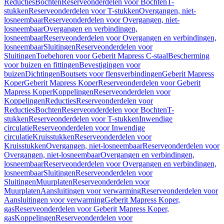
Reducties
Bochten
Reserveonderdelen voor Bochten
T-
stukken
Reserveonderdelen voor T-stukken
Overgangen, niet-
losneembaar
Reserveonderdelen voor Overgangen, niet-
losneembaar
Overgangen en verbindingen,
losneembaar
Reserveonderdelen voor Overgangen en verbindingen,
losneembaar
Sluitingen
Reserveonderdelen voor
Sluitingen
Toebehoren voor Geberit Mapress C-staal
Bescherming
voor buizen en fittingen
Bevestigingen voor
buizen
Dichtingen
Boutsets voor flensverbindingen
Geberit Mapress
Koper
Geberit Mapress Koper
Reserveonderdelen voor Geberit
Mapress Koper
Koppelingen
Reserveonderdelen voor
Koppelingen
Reducties
Reserveonderdelen voor
Reducties
Bochten
Reserveonderdelen voor Bochten
T-
stukken
Reserveonderdelen voor T-stukken
Inwendige
circulatie
Reserveonderdelen voor Inwendige
circulatie
Kruisstukken
Reserveonderdelen voor
Kruisstukken
Overgangen, niet-losneembaar
Reserveonderdelen voor
Overgangen, niet-losneembaar
Overgangen en verbindingen,
losneembaar
Reserveonderdelen voor Overgangen en verbindingen,
losneembaar
Sluitingen
Reserveonderdelen voor
Sluitingen
Muurplaten
Reserveonderdelen voor
Muurplaten
Aansluitingen voor verwarming
Reserveonderdelen voor
Aansluitingen voor verwarming
Geberit Mapress Koper,
gas
Reserveonderdelen voor Geberit Mapress Koper,
gas
Koppelingen
Reserveonderdelen voor