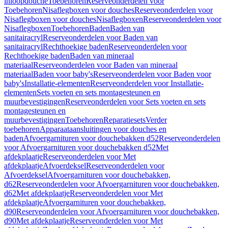
inloopdouche
Toebehoren
Reserveonderdelen voor
Toebehoren
Nisaflegboxen voor douches
Reserveonderdelen voor
Nisaflegboxen voor douches
Nisaflegboxen
Reserveonderdelen voor
Nisaflegboxen
Toebehoren
Baden
Baden van
sanitairacryl
Reserveonderdelen voor Baden van
sanitairacryl
Rechthoekige baden
Reserveonderdelen voor
Rechthoekige baden
Baden van mineraal
materiaal
Reserveonderdelen voor Baden van mineraal
materiaal
Baden voor baby's
Reserveonderdelen voor Baden voor
baby's
Installatie-elementen
Reserveonderdelen voor Installatie-
elementen
Sets voeten en sets montagesteunen en
muurbevestigingen
Reserveonderdelen voor Sets voeten en sets
montagesteunen en
muurbevestigingen
Toebehoren
Reparatiesets
Verder
toebehoren
Apparaataansluitingen voor douches en
baden
Afvoergarnituren voor douchebakken d52
Reserveonderdelen
voor Afvoergarnituren voor douchebakken d52
Met
afdekplaatje
Reserveonderdelen voor Met
afdekplaatje
Afvoerdeksel
Reserveonderdelen voor
Afvoerdeksel
Afvoergarnituren voor douchebakken,
d62
Reserveonderdelen voor Afvoergarnituren voor douchebakken,
d62
Met afdekplaatje
Reserveonderdelen voor Met
afdekplaatje
Afvoergarnituren voor douchebakken,
d90
Reserveonderdelen voor Afvoergarnituren voor douchebakken,
d90
Met afdekplaatje
Reserveonderdelen voor Met