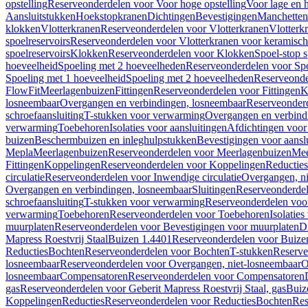
opstelling
Reserveonderdelen voor Voor hoge opstelling
Voor lage en h
Aansluitstukken
Hoekstopkranen
Dichtingen
Bevestigingen
Manchetten
klokken
Vlotterkranen
Reserveonderdelen voor Vlotterkranen
Vlotterk
spoelreservoirs
Reserveonderdelen voor Vlotterkranen voor keramische
spoelreservoirs
Klokken
Reserveonderdelen voor Klokken
Spoel-stop 
hoeveelheid
Spoeling met 2 hoeveelheden
Reserveonderdelen voor Sp
Spoeling met 1 hoeveelheid
Spoeling met 2 hoeveelheden
Reserveonde
FlowFit
Meerlagenbuizen
Fittingen
Reserveonderdelen voor Fittingen
K
losneembaar
Overgangen en verbindingen, losneembaar
Reserveonderd
schroefaansluiting
T-stukken voor verwarming
Overgangen en verbind
verwarming
Toebehoren
Isolaties voor aansluitingen
Afdichtingen voor 
buizen
Beschermbuizen en inleghulpstukken
Bevestigingen voor aansl
Mepla
Meerlagenbuizen
Reserveonderdelen voor Meerlagenbuizen
Mee
Fittingen
Koppelingen
Reserveonderdelen voor Koppelingen
Reducties
circulatie
Reserveonderdelen voor Inwendige circulatie
Overgangen, ni
Overgangen en verbindingen, losneembaar
Sluitingen
Reserveonderdel
schroefaansluiting
T-stukken voor verwarming
Reserveonderdelen voo
verwarming
Toebehoren
Reserveonderdelen voor Toebehoren
Isolatie
muurplaten
Reserveonderdelen voor Bevestigingen voor muurplaten
D
Mapress Roestvrij Staal
Buizen 1.4401
Reserveonderdelen voor Buize
Reducties
Bochten
Reserveonderdelen voor Bochten
T-stukken
Reserve
losneembaar
Reserveonderdelen voor Overgangen, niet-losneembaar
O
losneembaar
Compensatoren
Reserveonderdelen voor Compensatoren
gas
Reserveonderdelen voor Geberit Mapress Roestvrij Staal, gas
Buiz
Koppelingen
Reducties
Reserveonderdelen voor Reducties
Bochten
Res