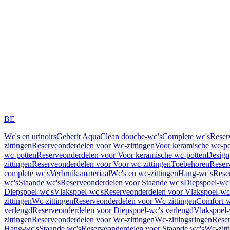
BE
Wc's en urinoirs
Geberit AquaClean douche-wc’s
Complete wc's
Reser
zittingen
Reserveonderdelen voor Wc-zittingen
Voor keramische wc-po
wc-potten
Reserveonderdelen voor Voor keramische wc-potten
Design
zittingen
Reserveonderdelen voor Voor wc-zittingen
Toebehoren
Reser
complete wc's
Verbruiksmateriaal
Wc's en wc-zittingen
Hang-wc's
Rese
wc's
Staande wc's
Reserveonderdelen voor Staande wc's
Diepspoel-wc’
Diepspoel-wc's
Vlakspoel-wc's
Reserveonderdelen voor Vlakspoel-wc
zittingen
Wc-zittingen
Reserveonderdelen voor Wc-zittingen
Comfort-w
verlengd
Reserveonderdelen voor Diepspoel-wc's verlengd
Vlakspoel-
zittingen
Reserveonderdelen voor Wc-zittingen
Wc-zittingsringen
Reser
Hang-wc's
Staande wc's
Reserveonderdelen voor Staande wc's
Wc-zitt