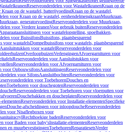
egelkasten
Reserveonderdelen voor Spiegelkasten
Met geïntegreerde
astafelkranen
Reserveonderdelen voor Wastafelkranen
Kraan op de
Kraan op de wastafel, batterijvoeding
Kraan op de wastafel,
elen voor Kraan op de wastafel, eenhendelmengkraan
Muurkraan,
uurkraan, generatorvoeding
Reserveonderdelen voor Muurkraan,
delen voor Verdere kranen
Voor gebruik buiten
Reserveonderdelen
Apparaataansluitingen voor wastafelopstelling, spoelbakken,
delen voor Buissifons
Buissifons, plaatsbesparend
s voor wastafels
Dompelbuissifons voor wastafels, plaatsbesparend
Aansluitstukken voor wastafel
Reserveonderdelen voor
oldeerhulzen
Overloopbuizen
Verlengingen
Afvoergarnituren voor
ltafels
Reserveonderdelen voor Aansluitstukken voor
stellen
Reserveonderdelen voor Afvoergarnituren voor
n voor Opbouwsifons
Aansluitingen
Reserveonderdelen voor
derdelen voor Sifons
Aansluitbochten
Reserveonderdelen voor
eserveonderdelen voor Toebehoren
Douches en
oten
Toebehoren voor douchegoten
Reserveonderdelen voor
 douche
Reserveonderdelen voor Toebehoren voor vloerputten voor
rafvoeren
Douchebakken en doucheplaten
Reserveonderdelen voor
ie-elementen
Reserveonderdelen voor Installatie-elementen
Specifieke
ngen
Douche-afscheidingen voor inloopdouche
Reserveonderdelen
len voor Nisaflegboxen voor
anitairacryl
Rechthoekige baden
Reserveonderdelen voor
en voor Baden voor baby's
Installatie-elementen
Reserveonderdelen
unen en muurbevestigingen
Toebehoren
Reparatiesets
Verder