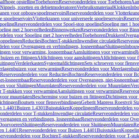
alfhoge opstelling
Toebehoren
Reserveonderdelen voor Toebehoren
Aan
Nippels, rozetten en debietmoderatoren
Verbruiksmateriaal
Klokken
Inbo
ranen voor opbouwspoelreservoirs
Reserveonderdelen voor Vlotterkran
 spoelreservoirs
Vlotterkranen voor universeele spoelreservoirs
Reserve
spoeling
Reserveonderdelen voor Spoel-stop spoeling
Spoeling met 1 ho
oeling met 2 hoeveelheden
Binnenwerken
Reserveonderdelen voor Bin
rdelen voor Spoeling met 2 hoeveelheden
Toebehoren
Drukkers
Overga
oppelingen
Reducties
Bochten
T-stukken
Inwendige circulatie
Reserveond
elen voor Overgangen en verbindingen, losneembaar
Sluitingen
Inbou
ingen voor verwarming, losneembaar
Aansluitingen voor verwarming
R
buizen en fittingen
Afdichtingen voor aansluitingen
Afdichtingen voor f
uitingen
Verdelerkasten
Systeemafdichtingen
Sets schroeven voor flensv
rlagenbuizen voor verwarming
Reserveonderdelen voor Meerlagenbui
Reserveonderdelen voor Reducties
Bochten
Reserveonderdelen voor B
et-losneembaar
Reserveonderdelen voor Overgangen, niet-losneembaar
en voor Sluitingen
Muurplaten
Reserveonderdelen voor Muurplaten
Verd
r T-stukken voor verwarming
Aansluitingen voor verwarming
Reserveon
s voor muurplaten
Bescherming voor buizen en fittingen
Dichtingen voor
ichtingen
Boutsets voor flensverbindingen
Geberit Mapress Roestvrij St
n 1.4401
Buizen 1.4301
Buisstukken
Koppelingen
Reserveonderdelen vo
onderdelen voor T-stukken
Inwendige circulatie
Reserveonderdelen voor
vergangen en verbindingen, losneembaar
Reserveonderdelen voor Over
Doorvoeren
Sluitingen
Reserveonderdelen voor Sluitingen
Muurplaten
Re
en 1.4401
Reserveonderdelen voor Buizen 1.4401
Buisstukken
Koppeli
erveonderdelen voor Bochten
T-stukken
Reserveonderdelen voor T-stu