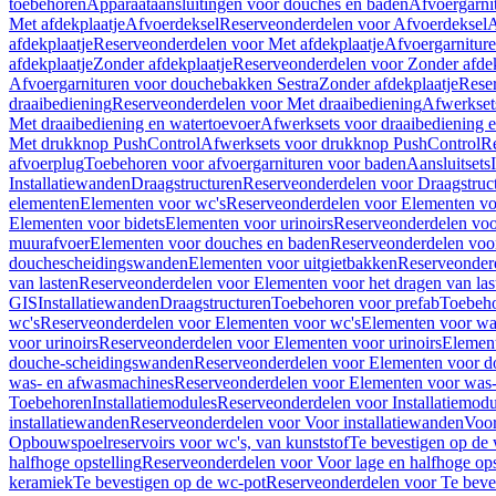
toebehoren
Apparaataansluitingen voor douches en baden
Afvoergarni
Met afdekplaatje
Afvoerdeksel
Reserveonderdelen voor Afvoerdeksel
A
afdekplaatje
Reserveonderdelen voor Met afdekplaatje
Afvoergarnitur
afdekplaatje
Zonder afdekplaatje
Reserveonderdelen voor Zonder afdek
Afvoergarnituren voor douchebakken Sestra
Zonder afdekplaatje
Reser
draaibediening
Reserveonderdelen voor Met draaibediening
Afwerkset
Met draaibediening en watertoevoer
Afwerksets voor draaibediening 
Met drukknop PushControl
Afwerksets voor drukknop PushControl
Re
afvoerplug
Toebehoren voor afvoergarnituren voor baden
Aansluitsets
Installatiewanden
Draagstructuren
Reserveonderdelen voor Draagstruc
elementen
Elementen voor wc's
Reserveonderdelen voor Elementen vo
Elementen voor bidets
Elementen voor urinoirs
Reserveonderdelen voo
muurafvoer
Elementen voor douches en baden
Reserveonderdelen voo
douchescheidingswanden
Elementen voor uitgietbakken
Reserveonderd
van lasten
Reserveonderdelen voor Elementen voor het dragen van las
GIS
Installatiewanden
Draagstructuren
Toebehoren voor prefab
Toebeho
wc's
Reserveonderdelen voor Elementen voor wc's
Elementen voor was
voor urinoirs
Reserveonderdelen voor Elementen voor urinoirs
Elemen
douche-scheidingswanden
Reserveonderdelen voor Elementen voor 
was- en afwasmachines
Reserveonderdelen voor Elementen voor was
Toebehoren
Installatiemodules
Reserveonderdelen voor Installatiemodu
installatiewanden
Reserveonderdelen voor Voor installatiewanden
Voor
Opbouwspoelreservoirs voor wc's, van kunststof
Te bevestigen op de
halfhoge opstelling
Reserveonderdelen voor Voor lage en halfhoge ops
keramiek
Te bevestigen op de wc-pot
Reserveonderdelen voor Te beve