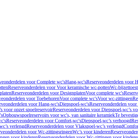
veonderdelen voor Complete wc's
Hang-wc's
Reserveonderdelen voor 
tten
Reserveonderdelen voor Voor keramische wc-potten
Wc-bijzettoest
platen
Reserveonderdelen voor Designplaten
Voor complete wc's
Reserv
veonderdelen voor Toebehoren
Voor complete wc's
Voor wc-zittingen
Re
rveonderdelen voor Hang-wc's
Diepspoel-wc's
Reserveonderdelen voor
s voor opzet spoelreservoir
Reserveonderdelen voor Diepspoel-wc’s voo
's
Opbouwspoelreservoirs voor wc's, van sanitaire keramiek
Te bevestig
c's
Reserveonderdelen voor Comfort-wc's
Diepspoel-wc’s verhoogd
Res
wc’s verlengd
Reserveonderdelen voor Vlakspoel-wc’s verlengd
Comfor
veonderdelen voor Wc-zittingsringen
Wc’s voor kinderen
Reserveonder
ingen voor kinderen
Reserveonderdelen voor Wc-zittingen voor kindere