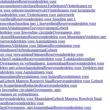
sluitstukken
Reserveonderdelen voor
uwspoelreservoirs
Spoelbuizen
Toebehoren
Vlotterkranen en
en voor opbouwspoelreservoirs
Vlotterkranen voor keramische
onderdelen voor Vlotterkranen voor universeele
eveelheid
Reserveonderdelen voor Spoeling met 1
nenwerken
Spoeling met 1 hoeveelheid
Reserveonderdelen voor
ngen
Afsluitstoppen
Toevoersystemen
Geberit
erdelen voor Inwendige circulatie
Overgangen, niet-
wdozen
Muurplaten
Reserveonderdelen voor Muurplaten
Verdelers met
eserveonderdelen voor Aansluitingen voor
ittingen
Afdekking voor fittingen
Bevestigingen voor
erbindingen
Verbruiksmateriaal
Geberit
zen voor verwarming
Fittingen
Reserveonderdelen voor
ochten
T-stukken
Reserveonderdelen voor T-stukken
Inwendige
Overgangen en verbindingen, losneembaar
Reserveonderdelen voor
elers met schroefaansluiting
Reserveonderdelen voor Verdelers met
derdelen voor Aansluitingen voor
 muurplaten
Bevestigingen voor buizen
Bevestigingen voor
aal
Geberit Mapress Roestvrij Staal
Reserveonderdelen voor Geberit
or Koppelingen
Reducties
Reserveonderdelen voor
 Inwendige circulatie
Overgangen, niet-
gangen en verbindingen,
serveonderdelen voor Muurplaten
Geberit Mapress Roestvrij Staal,
ngen
Reserveonderdelen voor
kken
Overgangen, niet-losneembaar
Reserveonderdelen voor