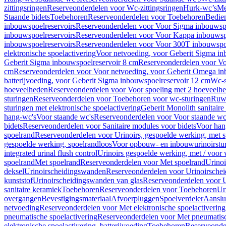
zittingsringen
Reserveonderdelen voor Wc-zittingsringen
Hurk-wc’s
Me
Staande bidets
Toebehoren
Reserveonderdelen voor Toebehoren
Bedien
inbouwspoelreservoirs
Reserveonderdelen voor Voor Sigma inbouwspo
inbouwspoelreservoirs
Reserveonderdelen voor Voor Kappa inbouwspo
inbouwspoelreservoirs
Reserveonderdelen voor Voor 300T inbouwspoe
elektronische spoelactivering
Voor netvoeding, voor Geberit Sigma in
Geberit Sigma inbouwspoelreservoir 8 cm
Reserveonderdelen voor Vo
cm
Reserveonderdelen voor Voor netvoeding, voor Geberit Omega in
batterijvoeding, voor Geberit Sigma inbouwspoelreservoir 12 cm
Wc-s
hoeveelheden
Reserveonderdelen voor Voor spoeling met 2 hoeveelh
sturingen
Reserveonderdelen voor Toebehoren voor wc-sturingen
Ruw
sturingen met elektronische spoelactivering
Geberit Monolith sanitair
hang-wc's
Voor staande wc's
Reserveonderdelen voor Voor staande wc
bidets
Reserveonderdelen voor Sanitaire modules voor bidets
Voor hang
spoelrand
Reserveonderdelen voor Urinoirs, gespoelde werking, met 
gespoelde werking, spoelrandloos
Voor opbouw- en inbouwurinoirstu
integrated urinal flush control
Urinoirs gespoelde werking, met / voor
spoelrand
Met spoelrand
Reserveonderdelen voor Met spoelrand
Urinoi
deksel
Urinoirscheidingswanden
Reserveonderdelen voor Urinoirsche
kunststof
Urinoirscheidingswanden van glas
Reserveonderdelen voor U
sanitaire keramiek
Toebehoren
Reserveonderdelen voor Toebehoren
Ur
overgangen
Bevestigingsmateriaal
Afvoerpluggen
Spoelverdeler
Aanslui
netvoeding
Reserveonderdelen voor Met elektronische spoelactivering
pneumatische spoelactivering
Reserveonderdelen voor Met pneumatisc
elektronische spoelactivering, batterijvoeding
Toebehoren
Reserveonde