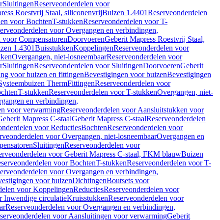
r
Sluitingen
Reserveonderdelen voor
ss Roestvrij Staal, siliconenvrij
Buizen 1.4401
Reserveonderdelen
len voor Bochten
T-stukken
Reserveonderdelen voor T-
erveonderdelen voor Overgangen en verbindingen,
n voor Compensatoren
Doorvoeren
Geberit Mapress Roestvrij Staal,
zen 1.4301
Buisstukken
Koppelingen
Reserveonderdelen voor
kken
Overgangen, niet-losneembaar
Reserveonderdelen voor
r
Sluitingen
Reserveonderdelen voor Sluitingen
Doorvoeren
Geberit
g voor buizen en fittingen
Bevestigingen voor buizen
Bevestigingen
Systeembuizen Therm
Fittingen
Reserveonderdelen voor
ochten
T-stukken
Reserveonderdelen voor T-stukken
Overgangen, niet-
gangen en verbindingen,
en voor verwarming
Reserveonderdelen voor Aansluitstukken voor
Geberit Mapress C-staal
Geberit Mapress C-staal
Reserveonderdelen
nderdelen voor Reducties
Bochten
Reserveonderdelen voor
rveonderdelen voor Overgangen, niet-losneembaar
Overgangen en
pensatoren
Sluitingen
Reserveonderdelen voor
erveonderdelen voor Geberit Mapress C-staal, FKM blauw
Buizen
serveonderdelen voor Bochten
T-stukken
Reserveonderdelen voor T-
erveonderdelen voor Overgangen en verbindingen,
estigingen voor buizen
Dichtingen
Boutsets voor
delen voor Koppelingen
Reducties
Reserveonderdelen voor
 Inwendige circulatie
Kruisstukken
Reserveonderdelen voor
ar
Reserveonderdelen voor Overgangen en verbindingen,
serveonderdelen voor Aansluitingen voor verwarming
Geberit