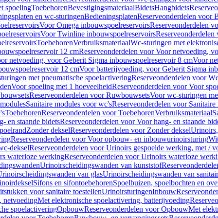
t spoeling
Toebehoren
Bevestigingsmateriaal
Bidets
Hangbidets
Reserveo
ingsplaten en wc-sturingen
Bedieningsplaten
Reserveonderdelen voor B
elreservoirs
Voor Omega inbouwspoelreservoirs
Reserveonderdelen vo
elreservoirs
Voor Twinline inbouwspoelreservoirs
Reserveonderdelen 
lreservoirs
Toebehoren
Verbruiksmateriaal
Wc-sturingen met elektronis
bouwspoelreservoir 12 cm
Reserveonderdelen voor Voor netvoeding, vo
or netvoeding, voor Geberit Sigma inbouwspoelreservoir 8 cm
Voor ne
bouwspoelreservoir 12 cm
Voor batterijvoeding, voor Geberit Sigma in
turingen met pneumatische spoelactivering
Reserveonderdelen voor Wc-
eden
Voor spoeling met 1 hoeveelheid
Reserveonderdelen voor Voor spoe
bouwsets
Reserveonderdelen voor Ruwbouwsets
Voor wc-sturingen met
e modules
Sanitaire modules voor wc's
Reserveonderdelen voor Sanitaire
's
Toebehoren
Reserveonderdelen voor Toebehoren
Verbruiksmateriaal
S
- en staande bidets
Reserveonderdelen voor Voor hang- en staande bid
spoelrand
Zonder deksel
Reserveonderdelen voor Zonder deksel
Urinoirs
ring
Reserveonderdelen voor Voor opbouw- en inbouwurinoirsturing
Wit
 wc-deksel
Reserveonderdelen voor Urinoirs gespoelde werking, met / v
rs waterloze werking
Reserveonderdelen voor Urinoirs waterloze werk
idingswanden
Urinoirscheidingswanden van kunststof
Reserveonderdele
rinoirscheidingswanden van glas
Urinoirscheidingswanden van sanitai
inoirdeksel
Sifons en sifontoebehoren
Spoelbuizen, spoelbochten en ov
tstukken voor sanitaire toestellen
Urinoirsturingen
Inbouw
Reserveonder
, netvoeding
Met elektronische spoelactivering, batterijvoeding
Reserveo
he spoelactivering
Opbouw
Reserveonderdelen voor Opbouw
Met elekt
rdelen voor Toebehoren
Ruwbouw- en vervangingssets
Reserveonderde