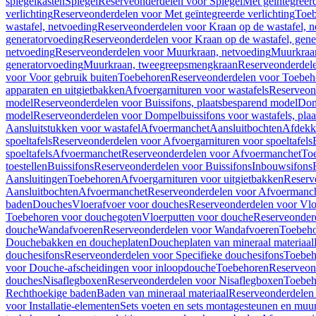
spiegelkasten
Spiegel
Reserveonderdelen voor Spiegel
Met geïntegreerd
verlichting
Reserveonderdelen voor Met geïntegreerde verlichting
Toeb
wastafel, netvoeding
Reserveonderdelen voor Kraan op de wastafel, n
generatorvoeding
Reserveonderdelen voor Kraan op de wastafel, gene
netvoeding
Reserveonderdelen voor Muurkraan, netvoeding
Muurkraan
generatorvoeding
Muurkraan, tweegreepsmengkraan
Reserveonderdel
voor Voor gebruik buiten
Toebehoren
Reserveonderdelen voor Toebeh
apparaten en uitgietbakken
Afvoergarnituren voor wastafels
Reserveond
model
Reserveonderdelen voor Buissifons, plaatsbesparend model
Dom
model
Reserveonderdelen voor Dompelbuissifons voor wastafels, pla
Aansluitstukken voor wastafel
Afvoermanchet
Aansluitbochten
Afdekk
spoeltafels
Reserveonderdelen voor Afvoergarnituren voor spoeltafels
spoeltafels
Afvoermanchet
Reserveonderdelen voor Afvoermanchet
To
toestellen
Buissifons
Reserveonderdelen voor Buissifons
Inbouwsifons
Aansluitingen
Toebehoren
Afvoergarnituren voor uitgietbakken
Reserv
Aansluitbochten
Afvoermanchet
Reserveonderdelen voor Afvoermanc
baden
Douches
Vloerafvoer voor douches
Reserveonderdelen voor Vlo
Toebehoren voor douchegoten
Vloerputten voor douche
Reserveonder
douche
Wandafvoeren
Reserveonderdelen voor Wandafvoeren
Toebeho
Douchebakken en doucheplaten
Doucheplaten van mineraal materiaal
douchesifons
Reserveonderdelen voor Specifieke douchesifons
Toebeh
voor Douche-afscheidingen voor inloopdouche
Toebehoren
Reserveon
douches
Nisaflegboxen
Reserveonderdelen voor Nisaflegboxen
Toebeh
Rechthoekige baden
Baden van mineraal materiaal
Reserveonderdelen 
voor Installatie-elementen
Sets voeten en sets montagesteunen en muu