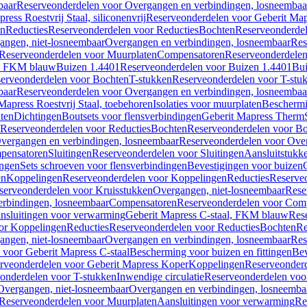
baar
Reserveonderdelen voor Overgangen en verbindingen, losneembaa
ress Roestvrij Staal, siliconenvrij
Reserveonderdelen voor Geberit Mapre
en
Reducties
Reserveonderdelen voor Reducties
Bochten
Reserveonderde
angen, niet-losneembaar
Overgangen en verbindingen, losneembaar
Res
Reserveonderdelen voor Muurplaten
Compensatoren
Reserveonderdele
al, FKM blauw
Buizen 1.4401
Reserveonderdelen voor Buizen 1.4401
Bui
erveonderdelen voor Bochten
T-stukken
Reserveonderdelen voor T-stu
baar
Reserveonderdelen voor Overgangen en verbindingen, losneembaa
apress Roestvrij Staal, toebehoren
Isolaties voor muurplaten
Beschermin
ten
Dichtingen
Boutsets voor flensverbindingen
Geberit Mapress Therm
Reserveonderdelen voor Reducties
Bochten
Reserveonderdelen voor B
vergangen en verbindingen, losneembaar
Reserveonderdelen voor Over
pensatoren
Sluitingen
Reserveonderdelen voor Sluitingen
Aansluitstukk
ingen
Sets schroeven voor flensverbindingen
Bevestigingen voor buizen
en
Koppelingen
Reserveonderdelen voor Koppelingen
Reducties
Reserveo
serveonderdelen voor Kruisstukken
Overgangen, niet-losneembaar
Rese
rbindingen, losneembaar
Compensatoren
Reserveonderdelen voor Com
nsluitingen voor verwarming
Geberit Mapress C-staal, FKM blauw
Res
or Koppelingen
Reducties
Reserveonderdelen voor Reducties
Bochten
Re
angen, niet-losneembaar
Overgangen en verbindingen, losneembaar
Res
voor Geberit Mapress C-staal
Bescherming voor buizen en fittingen
Bev
rveonderdelen voor Geberit Mapress Koper
Koppelingen
Reserveonder
onderdelen voor T-stukken
Inwendige circulatie
Reserveonderdelen voor
Overgangen, niet-losneembaar
Overgangen en verbindingen, losneemba
Reserveonderdelen voor Muurplaten
Aansluitingen voor verwarming
Re