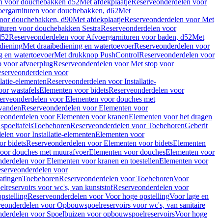
en voor douchebakken d52
Met afdekplaatje
Reserveonderdelen voor
ergarnituren voor douchebakken, d62
Met
voor douchebakken, d90
Met afdekplaatje
Reserveonderdelen voor Met
ituren voor douchebakken Sestra
Reserveonderdelen voor
d52
Reserveonderdelen voor Afvoergarnituren voor baden, d52
Met
diening
Met draaibediening en watertoevoer
Reserveonderdelen voor
g en watertoevoer
Met drukknop PushControl
Reserveonderdelen voor
p voor afvoerplug
Reserveonderdelen voor Met stop voor
serveonderdelen voor
llatie-elementen
Reserveonderdelen voor Installatie-
or wastafels
Elementen voor bidets
Reserveonderdelen voor
erveonderdelen voor Elementen voor douches met
wanden
Reserveonderdelen voor Elementen voor
eonderdelen voor Elementen voor kranen
Elementen voor het dragen
spoeltafels
Toebehoren
Reserveonderdelen voor Toebehoren
Geberit
len voor Installatie-elementen
Elementen voor
r bidets
Reserveonderdelen voor Elementen voor bidets
Elementen
oor douches met muurafvoer
Elementen voor douches
Elementen voor
derdelen voor Elementen voor kranen en toestellen
Elementen voor
serveonderdelen voor
atingen
Toebehoren
Reserveonderdelen voor Toebehoren
Voor
reservoirs voor wc's, van kunststof
Reserveonderdelen voor
pstelling
Reserveonderdelen voor Voor hoge opstelling
Voor lage en
eonderdelen voor Opbouwspoelreservoirs voor wc's, van sanitaire
derdelen voor Spoelbuizen voor opbouwspoelreservoirs
Voor hoge