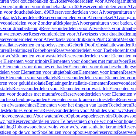
turen voor douchebakken d52
Reserveonderdelen voor Afvoergarnitur
fvoergarnituren voor douchebakken, d62
Reserveonderdelen voor Afvo
en voor douchebakken, d90
Reserveonderdelen voor Afvoergarnituren 
plaatje
Afvoerdeksel
Reserveonderdelen voor Afvoerdeksel
Afvoergarn
veonderdelen voor Zonder afdekplaatje
Afvoergarnituren voor baden, 
s voor draaibediening
Reserveonderdelen voor Afwerksets voor draaibe
en watertoevoer
Reserveonderdelen voor Afwerksets voor draaibedienin
serveonderdelen voor Afwerksets voor drukknop PushControl
Met sto
Installatiesystemen en spoelsystemen
Geberit Duofix
Installatiewanden
Re
turen
Beplatingen
Toebehoren
Reserveonderdelen voor Toebehoren
Insta
or wc's
Elementen voor wastafels
Reserveonderdelen voor Elementen vo
r Elementen voor urinoirs
Elementen voor douches met muurafvoer
Res
r Elementen voor douches en baden
Elementen voor douchescheidings
elen voor Elementen voor uitgietbakken
Elementen voor kranen
Reserv
ten
Elementen voor spoeltafels
Reserveonderdelen voor Elementen voor 
ren voor geluidsisolatie
Beplatingen
Installatie-elementen
Reserveonderde
tafels
Reserveonderdelen voor Elementen voor wastafels
Elementen voo
ten voor douches met muurafvoer
Reserveonderdelen voor Elementen v
douche-scheidingswanden
Elementen voor kranen en toestellen
Reserveon
- en afwasmachines
Elementen voor het dragen van lasten
Toebehoren
Re
les
Modules voor wc's
Reserveonderdelen voor Modules voor wc's
Bepl
 toevoersystemen
Voor waterafvoer
Opbouwspoelreservoirs
Opbouwspoel
 wc-pot
Reserveonderdelen voor Te bevestigen op de wc-pot
Voor hoge o
telling
Opbouwspoelreservoirs voor wc's, van sanitaire keramiek
Reserv
stigen op de wc-pot
Spoelbuizen voor opbouwspoelreservoirs
Reserveon