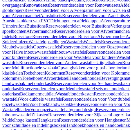
overgangen
Renovatiesets
Reserveonderdelen voor Renovatiesets
Afde
slophoppers
Reserveonderdelen voor Afvoergarnituren voor wc's en s
voor Afvoermanchet
Aansluitsets
Reserveonderdelen voor Aansluitsets
Aansluitstukken van PVC
Dichtingen en afdekkappen
Afvoergarniture
Urinoirsifons
Buissifons
Reserveonderdelen voor Buissifons
Verlengst
spoelbochten
Afvoermanchet
Reserveonderdelen voor Afvoermanchet
bidets
Buissifons
Reserveonderdelen voor Buissifons
Afvoermanchet
Aa
Soldeerhulzen
Wastafelopstellingen
Wastafels
Wastafels
Reserveonderde
Meubelwastafels
Opzetwastafels
Reserveonderdelen voor Opzetwastaf
voor Halve inbouwwastafels
Inbouwwastafels
Reserveonderdelen voo
voor kinderen
Reserveonderdelen voor Wastafels voor kinderen
Wastaf
wastafels
Reserveonderdelen voor Andere wastafels
Uitgietbakken
Res
voor Multifunctionele wasbak
Opvangbakken voor gips
Laboratorium
klaslokalen
Toebehoren
Kolommen
Reserveonderdelen voor Kolomme
kolommen
Toebehoren
Afvoerdeksel
Handdoekhouder
Bevestigingsmat
handwasbak met onderkast
Reserveonderdelen voor Set handwasbak 
onderkast
Reserveonderdelen voor Meubelwastafel sets met onderkast
onderkast
Badkamermeubilair
Wastafelonderkasten
Reserveonderdelen 
wastafels
Voor dubbele wastafels
Reserveonderdelen voor Voor dubbel
opzetwastafels
Voor hoekhandwasbakken
Reserveonderdelen voor V
Wastafelbladen
Voor opzetwastafel afgerond design
Reserveonderdelen
inbouwwastafel
Zijkasten
Reserveonderdelen voor Zijkasten
Lage zijka
Middelhoge kasten
Hangkasten
Reserveonderdelen voor Hangkasten
M
voor schuiflade en indelingsboxen
Handdoekhouders en handdoekha