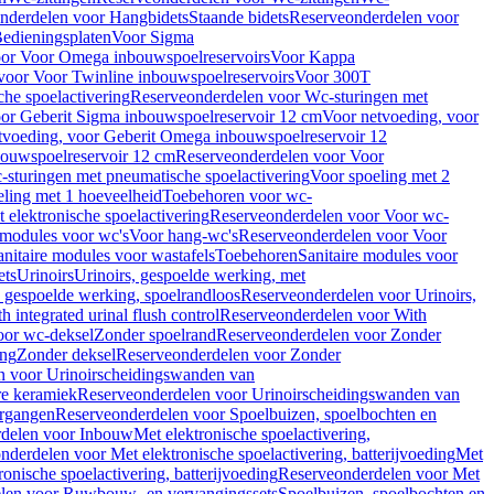
nderdelen voor Hangbidets
Staande bidets
Reserveonderdelen voor
edieningsplaten
Voor Sigma
or Voor Omega inbouwspoelreservoirs
Voor Kappa
voor Voor Twinline inbouwspoelreservoirs
Voor 300T
che spoelactivering
Reserveonderdelen voor Wc-sturingen met
or Geberit Sigma inbouwspoelreservoir 12 cm
Voor netvoeding, voor
tvoeding, voor Geberit Omega inbouwspoelreservoir 12
bouwspoelreservoir 12 cm
Reserveonderdelen voor Voor
sturingen met pneumatische spoelactivering
Voor spoeling met 2
ling met 1 hoeveelheid
Toebehoren voor wc-
 elektronische spoelactivering
Reserveonderdelen voor Voor wc-
 modules voor wc's
Voor hang-wc's
Reserveonderdelen voor Voor
anitaire modules voor wastafels
Toebehoren
Sanitaire modules voor
ets
Urinoirs
Urinoirs, gespoelde werking, met
, gespoelde werking, spoelrandloos
Reserveonderdelen voor Urinoirs,
h integrated urinal flush control
Reserveonderdelen voor With
oor wc-deksel
Zonder spoelrand
Reserveonderdelen voor Zonder
ing
Zonder deksel
Reserveonderdelen voor Zonder
n voor Urinoirscheidingswanden van
re keramiek
Reserveonderdelen voor Urinoirscheidingswanden van
ergangen
Reserveonderdelen voor Spoelbuizen, spoelbochten en
delen voor Inbouw
Met elektronische spoelactivering,
nderdelen voor Met elektronische spoelactivering, batterijvoeding
Met
ronische spoelactivering, batterijvoeding
Reserveonderdelen voor Met
len voor Ruwbouw- en vervangingssets
Spoelbuizen, spoelbochten en