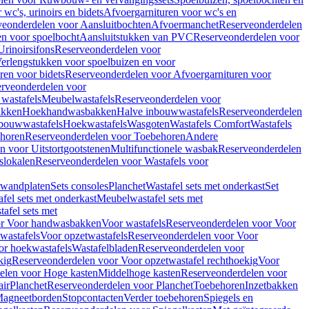
wc's, urinoirs en bidets
Afvoergarnituren voor wc's en
veonderdelen voor Aansluitbochten
Afvoermanchet
Reserveonderdelen
n voor spoelbocht
Aansluitstukken van PVC
Reserveonderdelen voor
Urinoirsifons
Reserveonderdelen voor
erlengstukken voor spoelbuizen en voor
ren voor bidets
Reserveonderdelen voor Afvoergarnituren voor
rveonderdelen voor
wastafels
Meubelwastafels
Reserveonderdelen voor
akken
Hoekhandwasbakken
Halve inbouwwastafels
Reserveonderdelen
bouwwastafels
Hoekwastafels
Wasgoten
Wastafels Comfort
Wastafels
horen
Reserveonderdelen voor Toebehoren
Andere
n voor Uitstortgootstenen
Multifunctionele wasbak
Reserveonderdelen
slokalen
Reserveonderdelen voor Wastafels voor
rwandplaten
Sets consoles
Planchet
Wastafel sets met onderkast
Set
fel sets met onderkast
Meubelwastafel sets met
afel sets met
or Voor handwasbakken
Voor wastafels
Reserveonderdelen voor Voor
wastafels
Voor opzetwastafels
Reserveonderdelen voor Voor
or hoekwastafels
Wastafelbladen
Reserveonderdelen voor
kig
Reserveonderdelen voor Voor opzetwastafel rechthoekig
Voor
elen voor Hoge kasten
Middelhoge kasten
Reserveonderdelen voor
ir
Planchet
Reserveonderdelen voor Planchet
Toebehoren
Inzetbakken
agneetborden
Stopcontacten
Verder toebehoren
Spiegels en