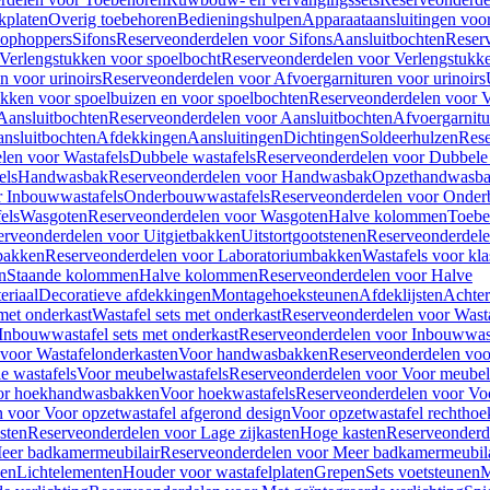
kplaten
Overig toebehoren
Bedieningshulpen
Apparaataansluitingen voor 
lophoppers
Sifons
Reserveonderdelen voor Sifons
Aansluitbochten
Reser
Verlengstukken voor spoelbocht
Reserveonderdelen voor Verlengstukke
n voor urinoirs
Reserveonderdelen voor Afvoergarnituren voor urinoirs
ukken voor spoelbuizen en voor spoelbochten
Reserveonderdelen voor V
Aansluitbochten
Reserveonderdelen voor Aansluitbochten
Afvoergarnitu
nsluitbochten
Afdekkingen
Aansluitingen
Dichtingen
Soldeerhulzen
Rese
len voor Wastafels
Dubbele wastafels
Reserveonderdelen voor Dubbele 
els
Handwasbak
Reserveonderdelen voor Handwasbak
Opzethandwasb
r Inbouwwastafels
Onderbouwwastafels
Reserveonderdelen voor Onder
els
Wasgoten
Reserveonderdelen voor Wasgoten
Halve kolommen
Toebe
erveonderdelen voor Uitgietbakken
Uitstortgootstenen
Reserveonderdele
bakken
Reserveonderdelen voor Laboratoriumbakken
Wastafels voor kla
n
Staande kolommen
Halve kolommen
Reserveonderdelen voor Halve
eriaal
Decoratieve afdekkingen
Montagehoeksteunen
Afdeklijsten
Achte
met onderkast
Wastafel sets met onderkast
Reserveonderdelen voor Wasta
Inbouwwastafel sets met onderkast
Reserveonderdelen voor Inbouwwast
voor Wastafelonderkasten
Voor handwasbakken
Reserveonderdelen vo
e wastafels
Voor meubelwastafels
Reserveonderdelen voor Voor meubel
oor hoekhandwasbakken
Voor hoekwastafels
Reserveonderdelen voor Vo
 voor Voor opzetwastafel afgerond design
Voor opzetwastafel rechthoe
sten
Reserveonderdelen voor Lage zijkasten
Hoge kasten
Reserveonderd
eer badkamermeubilair
Reserveonderdelen voor Meer badkamermeubila
ken
Lichtelementen
Houder voor wastafelplaten
Grepen
Sets voetsteunen
M