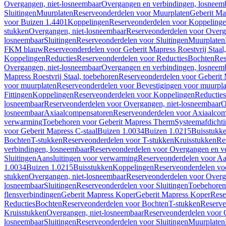
Overgangen, niet-losneembaar
Overgangen en verbindingen, losneem
Sluitingen
Muurplaten
Reserveonderdelen voor Muurplaten
Geberit Map
voor Buizen 1.4401
Koppelingen
Reserveonderdelen voor Koppeling
stukken
Overgangen, niet-losneembaar
Reserveonderdelen voor Overg
losneembaar
Sluitingen
Reserveonderdelen voor Sluitingen
Muurplaten
FKM blauw
Reserveonderdelen voor Geberit Mapress Roestvrij Sta
Koppelingen
Reducties
Reserveonderdelen voor Reducties
Bochten
Res
Overgangen, niet-losneembaar
Overgangen en verbindingen, losneem
Mapress Roestvrij Staal, toebehoren
Reserveonderdelen voor Geberit M
voor muurplaten
Reserveonderdelen voor Bevestigingen voor muurpla
Fittingen
Koppelingen
Reserveonderdelen voor Koppelingen
Reducties
losneembaar
Reserveonderdelen voor Overgangen, niet-losneembaar
O
losneembaar
Axiaalcompensatoren
Reserveonderdelen voor Axiaalcom
verwarming
Toebehoren voor Geberit Mapress Therm
Systeemafdicht
voor Geberit Mapress C-staal
Buizen 1.0034
Buizen 1.0215
Buisstukk
Bochten
T-stukken
Reserveonderdelen voor T-stukken
Kruisstukken
Re
verbindingen, losneembaar
Reserveonderdelen voor Overgangen en ve
Sluitingen
Aansluitingen voor verwarming
Reserveonderdelen voor Aa
1.0034
Buizen 1.0215
Buisstukken
Koppelingen
Reserveonderdelen vo
stukken
Overgangen, niet-losneembaar
Reserveonderdelen voor Overg
losneembaar
Sluitingen
Reserveonderdelen voor Sluitingen
Toebehoren 
flensverbindingen
Geberit Mapress Koper
Geberit Mapress Koper
Rese
Reducties
Bochten
Reserveonderdelen voor Bochten
T-stukken
Reserve
Kruisstukken
Overgangen, niet-losneembaar
Reserveonderdelen voor 
losneembaar
Sluitingen
Reserveonderdelen voor Sluitingen
Muurplaten