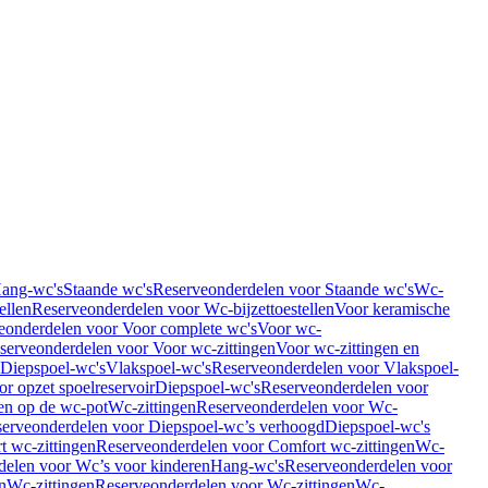
Hang-wc's
Staande wc's
Reserveonderdelen voor Staande wc's
Wc-
ellen
Reserveonderdelen voor Wc-bijzettoestellen
Voor keramische
eonderdelen voor Voor complete wc's
Voor wc-
serveonderdelen voor Voor wc-zittingen
Voor wc-zittingen en
 Diepspoel-wc's
Vlakspoel-wc's
Reserveonderdelen voor Vlakspoel-
r opzet spoelreservoir
Diepspoel-wc's
Reserveonderdelen voor
en op de wc-pot
Wc-zittingen
Reserveonderdelen voor Wc-
erveonderdelen voor Diepspoel-wc’s verhoogd
Diepspoel-wc's
t wc-zittingen
Reserveonderdelen voor Comfort wc-zittingen
Wc-
delen voor Wc’s voor kinderen
Hang-wc's
Reserveonderdelen voor
n
Wc-zittingen
Reserveonderdelen voor Wc-zittingen
Wc-