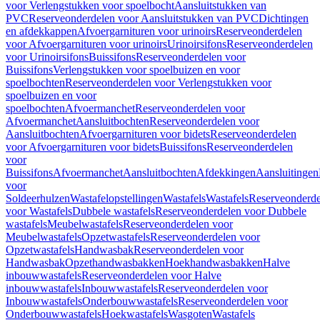
voor Verlengstukken voor spoelbocht
Aansluitstukken van
PVC
Reserveonderdelen voor Aansluitstukken van PVC
Dichtingen
en afdekkappen
Afvoergarnituren voor urinoirs
Reserveonderdelen
voor Afvoergarnituren voor urinoirs
Urinoirsifons
Reserveonderdelen
voor Urinoirsifons
Buissifons
Reserveonderdelen voor
Buissifons
Verlengstukken voor spoelbuizen en voor
spoelbochten
Reserveonderdelen voor Verlengstukken voor
spoelbuizen en voor
spoelbochten
Afvoermanchet
Reserveonderdelen voor
Afvoermanchet
Aansluitbochten
Reserveonderdelen voor
Aansluitbochten
Afvoergarnituren voor bidets
Reserveonderdelen
voor Afvoergarnituren voor bidets
Buissifons
Reserveonderdelen
voor
Buissifons
Afvoermanchet
Aansluitbochten
Afdekkingen
Aansluitingen
voor
Soldeerhulzen
Wastafelopstellingen
Wastafels
Wastafels
Reserveonderde
voor Wastafels
Dubbele wastafels
Reserveonderdelen voor Dubbele
wastafels
Meubelwastafels
Reserveonderdelen voor
Meubelwastafels
Opzetwastafels
Reserveonderdelen voor
Opzetwastafels
Handwasbak
Reserveonderdelen voor
Handwasbak
Opzethandwasbakken
Hoekhandwasbakken
Halve
inbouwwastafels
Reserveonderdelen voor Halve
inbouwwastafels
Inbouwwastafels
Reserveonderdelen voor
Inbouwwastafels
Onderbouwwastafels
Reserveonderdelen voor
Onderbouwwastafels
Hoekwastafels
Wasgoten
Wastafels