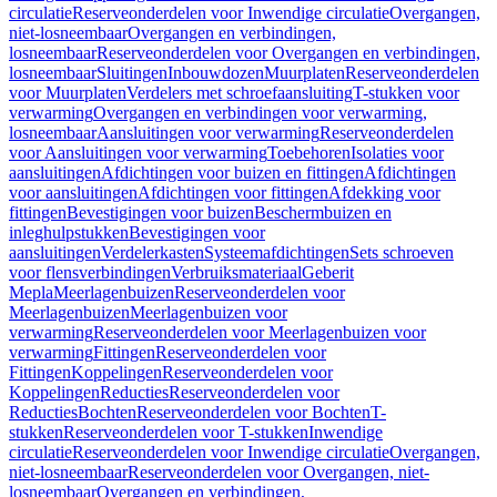
circulatie
Reserveonderdelen voor Inwendige circulatie
Overgangen,
niet-losneembaar
Overgangen en verbindingen,
losneembaar
Reserveonderdelen voor Overgangen en verbindingen,
losneembaar
Sluitingen
Inbouwdozen
Muurplaten
Reserveonderdelen
voor Muurplaten
Verdelers met schroefaansluiting
T-stukken voor
verwarming
Overgangen en verbindingen voor verwarming,
losneembaar
Aansluitingen voor verwarming
Reserveonderdelen
voor Aansluitingen voor verwarming
Toebehoren
Isolaties voor
aansluitingen
Afdichtingen voor buizen en fittingen
Afdichtingen
voor aansluitingen
Afdichtingen voor fittingen
Afdekking voor
fittingen
Bevestigingen voor buizen
Beschermbuizen en
inleghulpstukken
Bevestigingen voor
aansluitingen
Verdelerkasten
Systeemafdichtingen
Sets schroeven
voor flensverbindingen
Verbruiksmateriaal
Geberit
Mepla
Meerlagenbuizen
Reserveonderdelen voor
Meerlagenbuizen
Meerlagenbuizen voor
verwarming
Reserveonderdelen voor Meerlagenbuizen voor
verwarming
Fittingen
Reserveonderdelen voor
Fittingen
Koppelingen
Reserveonderdelen voor
Koppelingen
Reducties
Reserveonderdelen voor
Reducties
Bochten
Reserveonderdelen voor Bochten
T-
stukken
Reserveonderdelen voor T-stukken
Inwendige
circulatie
Reserveonderdelen voor Inwendige circulatie
Overgangen,
niet-losneembaar
Reserveonderdelen voor Overgangen, niet-
losneembaar
Overgangen en verbindingen,