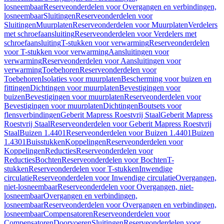
losneembaar
Reserveonderdelen voor Overgangen en verbindingen,
losneembaar
Sluitingen
Reserveonderdelen voor
Sluitingen
Muurplaten
Reserveonderdelen voor Muurplaten
Verdelers
met schroefaansluiting
Reserveonderdelen voor Verdelers met
schroefaansluiting
T-stukken voor verwarming
Reserveonderdelen
voor T-stukken voor verwarming
Aansluitingen voor
verwarming
Reserveonderdelen voor Aansluitingen voor
verwarming
Toebehoren
Reserveonderdelen voor
Toebehoren
Isolaties voor muurplaten
Bescherming voor buizen en
fittingen
Dichtingen voor muurplaten
Bevestigingen voor
buizen
Bevestigingen voor muurplaten
Reserveonderdelen voor
Bevestigingen voor muurplaten
Dichtingen
Boutsets voor
flensverbindingen
Geberit Mapress Roestvrij Staal
Geberit Mapress
Roestvrij Staal
Reserveonderdelen voor Geberit Mapress Roestvrij
Staal
Buizen 1.4401
Reserveonderdelen voor Buizen 1.4401
Buizen
1.4301
Buisstukken
Koppelingen
Reserveonderdelen voor
Koppelingen
Reducties
Reserveonderdelen voor
Reducties
Bochten
Reserveonderdelen voor Bochten
T-
stukken
Reserveonderdelen voor T-stukken
Inwendige
circulatie
Reserveonderdelen voor Inwendige circulatie
Overgangen,
niet-losneembaar
Reserveonderdelen voor Overgangen, niet-
losneembaar
Overgangen en verbindingen,
losneembaar
Reserveonderdelen voor Overgangen en verbindingen,
losneembaar
Compensatoren
Reserveonderdelen voor
Compensatoren
Doorvoeren
Sluitingen
Reserveonderdelen voor