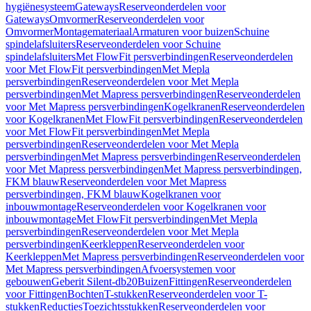
hygiënesysteem
Gateways
Reserveonderdelen voor
Gateways
Omvormer
Reserveonderdelen voor
Omvormer
Montagemateriaal
Armaturen voor buizen
Schuine
spindelafsluiters
Reserveonderdelen voor Schuine
spindelafsluiters
Met FlowFit persverbindingen
Reserveonderdelen
voor Met FlowFit persverbindingen
Met Mepla
persverbindingen
Reserveonderdelen voor Met Mepla
persverbindingen
Met Mapress persverbindingen
Reserveonderdelen
voor Met Mapress persverbindingen
Kogelkranen
Reserveonderdelen
voor Kogelkranen
Met FlowFit persverbindingen
Reserveonderdelen
voor Met FlowFit persverbindingen
Met Mepla
persverbindingen
Reserveonderdelen voor Met Mepla
persverbindingen
Met Mapress persverbindingen
Reserveonderdelen
voor Met Mapress persverbindingen
Met Mapress persverbindingen,
FKM blauw
Reserveonderdelen voor Met Mapress
persverbindingen, FKM blauw
Kogelkranen voor
inbouwmontage
Reserveonderdelen voor Kogelkranen voor
inbouwmontage
Met FlowFit persverbindingen
Met Mepla
persverbindingen
Reserveonderdelen voor Met Mepla
persverbindingen
Keerkleppen
Reserveonderdelen voor
Keerkleppen
Met Mapress persverbindingen
Reserveonderdelen voor
Met Mapress persverbindingen
Afvoersystemen voor
gebouwen
Geberit Silent-db20
Buizen
Fittingen
Reserveonderdelen
voor Fittingen
Bochten
T-stukken
Reserveonderdelen voor T-
stukken
Reducties
Toezichtsstukken
Reserveonderdelen voor