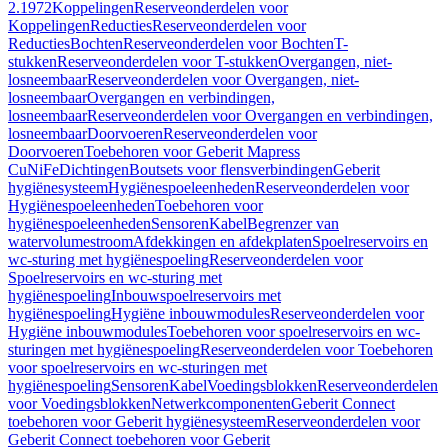
2.1972
Koppelingen
Reserveonderdelen voor
Koppelingen
Reducties
Reserveonderdelen voor
Reducties
Bochten
Reserveonderdelen voor Bochten
T-
stukken
Reserveonderdelen voor T-stukken
Overgangen, niet-
losneembaar
Reserveonderdelen voor Overgangen, niet-
losneembaar
Overgangen en verbindingen,
losneembaar
Reserveonderdelen voor Overgangen en verbindingen,
losneembaar
Doorvoeren
Reserveonderdelen voor
Doorvoeren
Toebehoren voor Geberit Mapress
CuNiFe
Dichtingen
Boutsets voor flensverbindingen
Geberit
hygiënesysteem
Hygiënespoeleenheden
Reserveonderdelen voor
Hygiënespoeleenheden
Toebehoren voor
hygiënespoeleenheden
Sensoren
Kabel
Begrenzer van
watervolumestroom
Afdekkingen en afdekplaten
Spoelreservoirs en
wc-sturing met hygiënespoeling
Reserveonderdelen voor
Spoelreservoirs en wc-sturing met
hygiënespoeling
Inbouwspoelreservoirs met
hygiënespoeling
Hygiëne inbouwmodules
Reserveonderdelen voor
Hygiëne inbouwmodules
Toebehoren voor spoelreservoirs en wc-
sturingen met hygiënespoeling
Reserveonderdelen voor Toebehoren
voor spoelreservoirs en wc-sturingen met
hygiënespoeling
Sensoren
Kabel
Voedingsblokken
Reserveonderdelen
voor Voedingsblokken
Netwerkcomponenten
Geberit Connect
toebehoren voor Geberit hygiënesysteem
Reserveonderdelen voor
Geberit Connect toebehoren voor Geberit