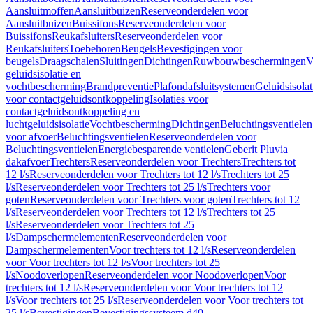
Aansluitmoffen
Aansluitbuizen
Reserveonderdelen voor
Aansluitbuizen
Buissifons
Reserveonderdelen voor
Buissifons
Reukafsluiters
Reserveonderdelen voor
Reukafsluiters
Toebehoren
Beugels
Bevestigingen voor
beugels
Draagschalen
Sluitingen
Dichtingen
Ruwbouwbeschermingen
V
geluidsisolatie en
vochtbescherming
Brandpreventie
Plafondafsluitsystemen
Geluidsisolat
voor contactgeluidsontkoppeling
Isolaties voor
contactgeluidsontkoppeling en
luchtgeluidsisolatie
Vochtbescherming
Dichtingen
Beluchtingsventielen
voor afvoer
Beluchtingsventielen
Reserveonderdelen voor
Beluchtingsventielen
Energiebesparende ventielen
Geberit Pluvia
dakafvoer
Trechters
Reserveonderdelen voor Trechters
Trechters tot
12 l/s
Reserveonderdelen voor Trechters tot 12 l/s
Trechters tot 25
l/s
Reserveonderdelen voor Trechters tot 25 l/s
Trechters voor
goten
Reserveonderdelen voor Trechters voor goten
Trechters tot 12
l/s
Reserveonderdelen voor Trechters tot 12 l/s
Trechters tot 25
l/s
Reserveonderdelen voor Trechters tot 25
l/s
Dampschermelementen
Reserveonderdelen voor
Dampschermelementen
Voor trechters tot 12 l/s
Reserveonderdelen
voor Voor trechters tot 12 l/s
Voor trechters tot 25
l/s
Noodoverlopen
Reserveonderdelen voor Noodoverlopen
Voor
trechters tot 12 l/s
Reserveonderdelen voor Voor trechters tot 12
l/s
Voor trechters tot 25 l/s
Reserveonderdelen voor Voor trechters tot
25 l/s
Bevestigingen
Bevestigingssysteem d40–