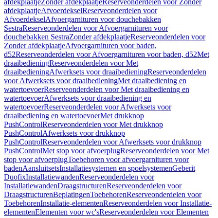
afdekplaatje
Zonder afdekplaatje
Reserveonderdelen voor Zonder
afdekplaatje
Afvoerdeksel
Reserveonderdelen voor
Afvoerdeksel
Afvoergarnituren voor douchebakken
Sestra
Reserveonderdelen voor Afvoergarnituren voor
douchebakken Sestra
Zonder afdekplaatje
Reserveonderdelen voor
Zonder afdekplaatje
Afvoergarnituren voor baden,
d52
Reserveonderdelen voor Afvoergarnituren voor baden, d52
Met
draaibediening
Reserveonderdelen voor Met
draaibediening
Afwerksets voor draaibediening
Reserveonderdelen
voor Afwerksets voor draaibediening
Met draaibediening en
watertoevoer
Reserveonderdelen voor Met draaibediening en
watertoevoer
Afwerksets voor draaibediening en
watertoevoer
Reserveonderdelen voor Afwerksets voor
draaibediening en watertoevoer
Met drukknop
PushControl
Reserveonderdelen voor Met drukknop
PushControl
Afwerksets voor drukknop
PushControl
Reserveonderdelen voor Afwerksets voor drukknop
PushControl
Met stop voor afvoerplug
Reserveonderdelen voor Met
stop voor afvoerplug
Toebehoren voor afvoergarnituren voor
baden
Aansluitsets
Installatiesystemen en spoelsystemen
Geberit
Duofix
Installatiewanden
Reserveonderdelen voor
Installatiewanden
Draagstructuren
Reserveonderdelen voor
Draagstructuren
Beplatingen
Toebehoren
Reserveonderdelen voor
Toebehoren
Installatie-elementen
Reserveonderdelen voor Installatie-
elementen
Elementen voor wc's
Reserveonderdelen voor Elementen