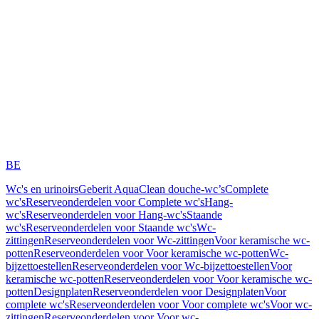
BE
Wc's en urinoirs
Geberit AquaClean douche-wc’s
Complete
wc's
Reserveonderdelen voor Complete wc's
Hang-
wc's
Reserveonderdelen voor Hang-wc's
Staande
wc's
Reserveonderdelen voor Staande wc's
Wc-
zittingen
Reserveonderdelen voor Wc-zittingen
Voor keramische wc-
potten
Reserveonderdelen voor Voor keramische wc-potten
Wc-
bijzettoestellen
Reserveonderdelen voor Wc-bijzettoestellen
Voor
keramische wc-potten
Reserveonderdelen voor Voor keramische wc-
potten
Designplaten
Reserveonderdelen voor Designplaten
Voor
complete wc's
Reserveonderdelen voor Voor complete wc's
Voor wc-
zittingen
Reserveonderdelen voor Voor wc-