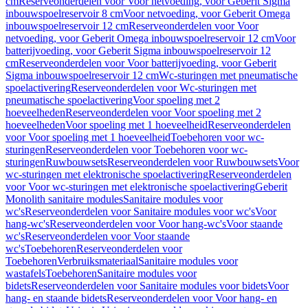
cm
Reserveonderdelen voor Voor netvoeding, voor Geberit Sigma
inbouwspoelreservoir 8 cm
Voor netvoeding, voor Geberit Omega
inbouwspoelreservoir 12 cm
Reserveonderdelen voor Voor
netvoeding, voor Geberit Omega inbouwspoelreservoir 12 cm
Voor
batterijvoeding, voor Geberit Sigma inbouwspoelreservoir 12
cm
Reserveonderdelen voor Voor batterijvoeding, voor Geberit
Sigma inbouwspoelreservoir 12 cm
Wc-sturingen met pneumatische
spoelactivering
Reserveonderdelen voor Wc-sturingen met
pneumatische spoelactivering
Voor spoeling met 2
hoeveelheden
Reserveonderdelen voor Voor spoeling met 2
hoeveelheden
Voor spoeling met 1 hoeveelheid
Reserveonderdelen
voor Voor spoeling met 1 hoeveelheid
Toebehoren voor wc-
sturingen
Reserveonderdelen voor Toebehoren voor wc-
sturingen
Ruwbouwsets
Reserveonderdelen voor Ruwbouwsets
Voor
wc-sturingen met elektronische spoelactivering
Reserveonderdelen
voor Voor wc-sturingen met elektronische spoelactivering
Geberit
Monolith sanitaire modules
Sanitaire modules voor
wc's
Reserveonderdelen voor Sanitaire modules voor wc's
Voor
hang-wc's
Reserveonderdelen voor Voor hang-wc's
Voor staande
wc's
Reserveonderdelen voor Voor staande
wc's
Toebehoren
Reserveonderdelen voor
Toebehoren
Verbruiksmateriaal
Sanitaire modules voor
wastafels
Toebehoren
Sanitaire modules voor
bidets
Reserveonderdelen voor Sanitaire modules voor bidets
Voor
hang- en staande bidets
Reserveonderdelen voor Voor hang- en