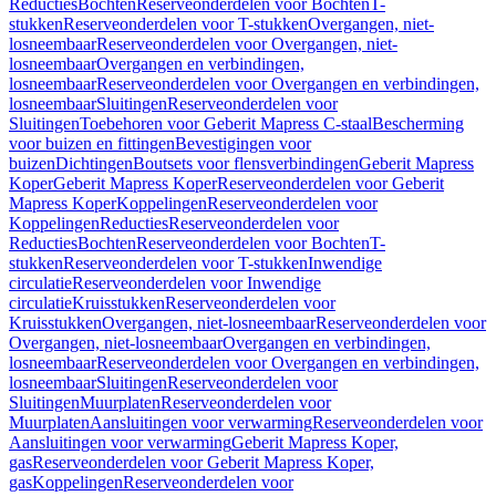
Reducties
Bochten
Reserveonderdelen voor Bochten
T-
stukken
Reserveonderdelen voor T-stukken
Overgangen, niet-
losneembaar
Reserveonderdelen voor Overgangen, niet-
losneembaar
Overgangen en verbindingen,
losneembaar
Reserveonderdelen voor Overgangen en verbindingen,
losneembaar
Sluitingen
Reserveonderdelen voor
Sluitingen
Toebehoren voor Geberit Mapress C-staal
Bescherming
voor buizen en fittingen
Bevestigingen voor
buizen
Dichtingen
Boutsets voor flensverbindingen
Geberit Mapress
Koper
Geberit Mapress Koper
Reserveonderdelen voor Geberit
Mapress Koper
Koppelingen
Reserveonderdelen voor
Koppelingen
Reducties
Reserveonderdelen voor
Reducties
Bochten
Reserveonderdelen voor Bochten
T-
stukken
Reserveonderdelen voor T-stukken
Inwendige
circulatie
Reserveonderdelen voor Inwendige
circulatie
Kruisstukken
Reserveonderdelen voor
Kruisstukken
Overgangen, niet-losneembaar
Reserveonderdelen voor
Overgangen, niet-losneembaar
Overgangen en verbindingen,
losneembaar
Reserveonderdelen voor Overgangen en verbindingen,
losneembaar
Sluitingen
Reserveonderdelen voor
Sluitingen
Muurplaten
Reserveonderdelen voor
Muurplaten
Aansluitingen voor verwarming
Reserveonderdelen voor
Aansluitingen voor verwarming
Geberit Mapress Koper,
gas
Reserveonderdelen voor Geberit Mapress Koper,
gas
Koppelingen
Reserveonderdelen voor