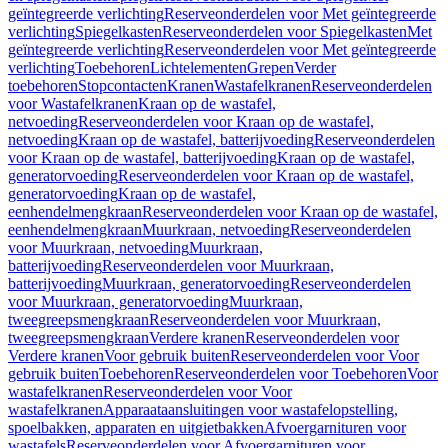
geïntegreerde verlichting
Reserveonderdelen voor Met geïntegreerde
verlichting
Spiegelkasten
Reserveonderdelen voor Spiegelkasten
Met
geïntegreerde verlichting
Reserveonderdelen voor Met geïntegreerde
verlichting
Toebehoren
Lichtelementen
Grepen
Verder
toebehoren
Stopcontacten
Kranen
Wastafelkranen
Reserveonderdelen
voor Wastafelkranen
Kraan op de wastafel,
netvoeding
Reserveonderdelen voor Kraan op de wastafel,
netvoeding
Kraan op de wastafel, batterijvoeding
Reserveonderdelen
voor Kraan op de wastafel, batterijvoeding
Kraan op de wastafel,
generatorvoeding
Reserveonderdelen voor Kraan op de wastafel,
generatorvoeding
Kraan op de wastafel,
eenhendelmengkraan
Reserveonderdelen voor Kraan op de wastafel,
eenhendelmengkraan
Muurkraan, netvoeding
Reserveonderdelen
voor Muurkraan, netvoeding
Muurkraan,
batterijvoeding
Reserveonderdelen voor Muurkraan,
batterijvoeding
Muurkraan, generatorvoeding
Reserveonderdelen
voor Muurkraan, generatorvoeding
Muurkraan,
tweegreepsmengkraan
Reserveonderdelen voor Muurkraan,
tweegreepsmengkraan
Verdere kranen
Reserveonderdelen voor
Verdere kranen
Voor gebruik buiten
Reserveonderdelen voor Voor
gebruik buiten
Toebehoren
Reserveonderdelen voor Toebehoren
Voor
wastafelkranen
Reserveonderdelen voor Voor
wastafelkranen
Apparaataansluitingen voor wastafelopstelling,
spoelbakken, apparaten en uitgietbakken
Afvoergarnituren voor
wastafels
Reserveonderdelen voor Afvoergarnituren voor