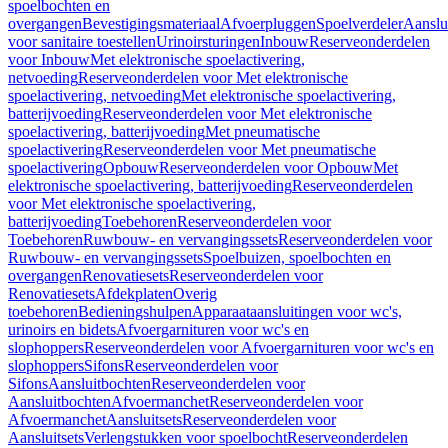
spoelbochten en
overgangen
Bevestigingsmateriaal
Afvoerpluggen
Spoelverdeler
Aanslu
voor sanitaire toestellen
Urinoirsturingen
Inbouw
Reserveonderdelen
voor Inbouw
Met elektronische spoelactivering,
netvoeding
Reserveonderdelen voor Met elektronische
spoelactivering, netvoeding
Met elektronische spoelactivering,
batterijvoeding
Reserveonderdelen voor Met elektronische
spoelactivering, batterijvoeding
Met pneumatische
spoelactivering
Reserveonderdelen voor Met pneumatische
spoelactivering
Opbouw
Reserveonderdelen voor Opbouw
Met
elektronische spoelactivering, batterijvoeding
Reserveonderdelen
voor Met elektronische spoelactivering,
batterijvoeding
Toebehoren
Reserveonderdelen voor
Toebehoren
Ruwbouw- en vervangingssets
Reserveonderdelen voor
Ruwbouw- en vervangingssets
Spoelbuizen, spoelbochten en
overgangen
Renovatiesets
Reserveonderdelen voor
Renovatiesets
Afdekplaten
Overig
toebehoren
Bedieningshulpen
Apparaataansluitingen voor wc's,
urinoirs en bidets
Afvoergarnituren voor wc's en
slophoppers
Reserveonderdelen voor Afvoergarnituren voor wc's en
slophoppers
Sifons
Reserveonderdelen voor
Sifons
Aansluitbochten
Reserveonderdelen voor
Aansluitbochten
Afvoermanchet
Reserveonderdelen voor
Afvoermanchet
Aansluitsets
Reserveonderdelen voor
Aansluitsets
Verlengstukken voor spoelbocht
Reserveonderdelen