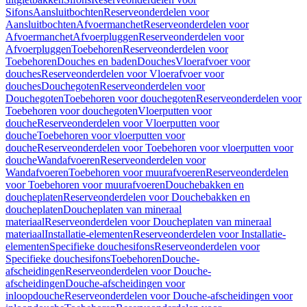
Sifons
Aansluitbochten
Reserveonderdelen voor
Aansluitbochten
Afvoermanchet
Reserveonderdelen voor
Afvoermanchet
Afvoerpluggen
Reserveonderdelen voor
Afvoerpluggen
Toebehoren
Reserveonderdelen voor
Toebehoren
Douches en baden
Douches
Vloerafvoer voor
douches
Reserveonderdelen voor Vloerafvoer voor
douches
Douchegoten
Reserveonderdelen voor
Douchegoten
Toebehoren voor douchegoten
Reserveonderdelen voor
Toebehoren voor douchegoten
Vloerputten voor
douche
Reserveonderdelen voor Vloerputten voor
douche
Toebehoren voor vloerputten voor
douche
Reserveonderdelen voor Toebehoren voor vloerputten voor
douche
Wandafvoeren
Reserveonderdelen voor
Wandafvoeren
Toebehoren voor muurafvoeren
Reserveonderdelen
voor Toebehoren voor muurafvoeren
Douchebakken en
doucheplaten
Reserveonderdelen voor Douchebakken en
doucheplaten
Doucheplaten van mineraal
materiaal
Reserveonderdelen voor Doucheplaten van mineraal
materiaal
Installatie-elementen
Reserveonderdelen voor Installatie-
elementen
Specifieke douchesifons
Reserveonderdelen voor
Specifieke douchesifons
Toebehoren
Douche-
afscheidingen
Reserveonderdelen voor Douche-
afscheidingen
Douche-afscheidingen voor
inloopdouche
Reserveonderdelen voor Douche-afscheidingen voor