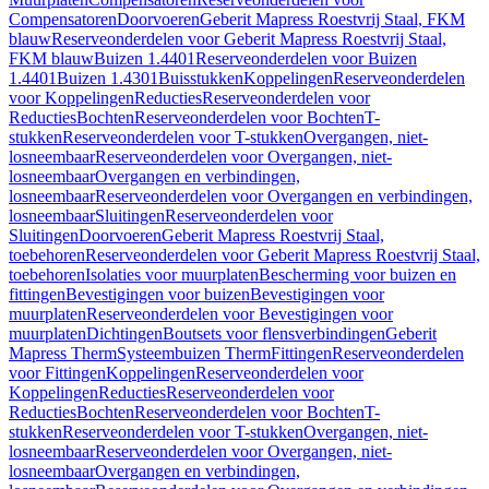
Compensatoren
Doorvoeren
Geberit Mapress Roestvrij Staal, FKM
blauw
Reserveonderdelen voor Geberit Mapress Roestvrij Staal,
FKM blauw
Buizen 1.4401
Reserveonderdelen voor Buizen
1.4401
Buizen 1.4301
Buisstukken
Koppelingen
Reserveonderdelen
voor Koppelingen
Reducties
Reserveonderdelen voor
Reducties
Bochten
Reserveonderdelen voor Bochten
T-
stukken
Reserveonderdelen voor T-stukken
Overgangen, niet-
losneembaar
Reserveonderdelen voor Overgangen, niet-
losneembaar
Overgangen en verbindingen,
losneembaar
Reserveonderdelen voor Overgangen en verbindingen,
losneembaar
Sluitingen
Reserveonderdelen voor
Sluitingen
Doorvoeren
Geberit Mapress Roestvrij Staal,
toebehoren
Reserveonderdelen voor Geberit Mapress Roestvrij Staal,
toebehoren
Isolaties voor muurplaten
Bescherming voor buizen en
fittingen
Bevestigingen voor buizen
Bevestigingen voor
muurplaten
Reserveonderdelen voor Bevestigingen voor
muurplaten
Dichtingen
Boutsets voor flensverbindingen
Geberit
Mapress Therm
Systeembuizen Therm
Fittingen
Reserveonderdelen
voor Fittingen
Koppelingen
Reserveonderdelen voor
Koppelingen
Reducties
Reserveonderdelen voor
Reducties
Bochten
Reserveonderdelen voor Bochten
T-
stukken
Reserveonderdelen voor T-stukken
Overgangen, niet-
losneembaar
Reserveonderdelen voor Overgangen, niet-
losneembaar
Overgangen en verbindingen,