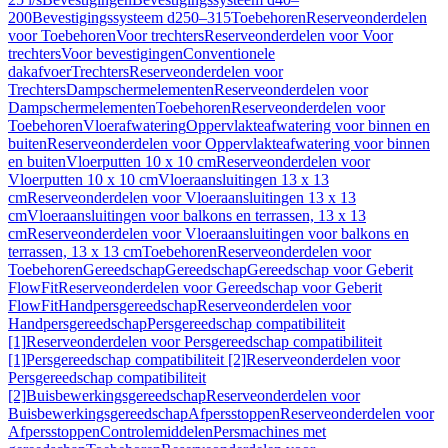
200
Bevestigingssysteem d250–315
Toebehoren
Reserveonderdelen
voor Toebehoren
Voor trechters
Reserveonderdelen voor Voor
trechters
Voor bevestigingen
Conventionele
dakafvoer
Trechters
Reserveonderdelen voor
Trechters
Dampschermelementen
Reserveonderdelen voor
Dampschermelementen
Toebehoren
Reserveonderdelen voor
Toebehoren
Vloerafwatering
Oppervlakteafwatering voor binnen en
buiten
Reserveonderdelen voor Oppervlakteafwatering voor binnen
en buiten
Vloerputten 10 x 10 cm
Reserveonderdelen voor
Vloerputten 10 x 10 cm
Vloeraansluitingen 13 x 13
cm
Reserveonderdelen voor Vloeraansluitingen 13 x 13
cm
Vloeraansluitingen voor balkons en terrassen, 13 x 13
cm
Reserveonderdelen voor Vloeraansluitingen voor balkons en
terrassen, 13 x 13 cm
Toebehoren
Reserveonderdelen voor
Toebehoren
Gereedschap
Gereedschap
Gereedschap voor Geberit
FlowFit
Reserveonderdelen voor Gereedschap voor Geberit
FlowFit
Handpersgereedschap
Reserveonderdelen voor
Handpersgereedschap
Persgereedschap compatibiliteit
[1]
Reserveonderdelen voor Persgereedschap compatibiliteit
[1]
Persgereedschap compatibiliteit [2]
Reserveonderdelen voor
Persgereedschap compatibiliteit
[2]
Buisbewerkingsgereedschap
Reserveonderdelen voor
Buisbewerkingsgereedschap
Afpersstoppen
Reserveonderdelen voor
Afpersstoppen
Controlemiddelen
Persmachines met