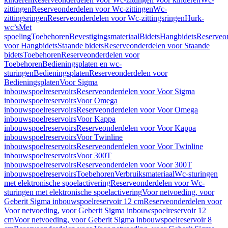
zittingen
Reserveonderdelen voor Wc-zittingen
Wc-
zittingsringen
Reserveonderdelen voor Wc-zittingsringen
Hurk-
wc’s
Met
spoeling
Toebehoren
Bevestigingsmateriaal
Bidets
Hangbidets
Reserveo
voor Hangbidets
Staande bidets
Reserveonderdelen voor Staande
bidets
Toebehoren
Reserveonderdelen voor
Toebehoren
Bedieningsplaten en wc-
sturingen
Bedieningsplaten
Reserveonderdelen voor
Bedieningsplaten
Voor Sigma
inbouwspoelreservoirs
Reserveonderdelen voor Voor Sigma
inbouwspoelreservoirs
Voor Omega
inbouwspoelreservoirs
Reserveonderdelen voor Voor Omega
inbouwspoelreservoirs
Voor Kappa
inbouwspoelreservoirs
Reserveonderdelen voor Voor Kappa
inbouwspoelreservoirs
Voor Twinline
inbouwspoelreservoirs
Reserveonderdelen voor Voor Twinline
inbouwspoelreservoirs
Voor 300T
inbouwspoelreservoirs
Reserveonderdelen voor Voor 300T
inbouwspoelreservoirs
Toebehoren
Verbruiksmateriaal
Wc-sturingen
met elektronische spoelactivering
Reserveonderdelen voor Wc-
sturingen met elektronische spoelactivering
Voor netvoeding, voor
Geberit Sigma inbouwspoelreservoir 12 cm
Reserveonderdelen voor
Voor netvoeding, voor Geberit Sigma inbouwspoelreservoir 12
cm
Voor netvoeding, voor Geberit Sigma inbouwspoelreservoir 8