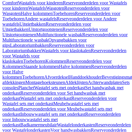
Comfort
Wastafels voor kinderen
Reserveonderdelen voor Wastafels
voor kinderen
Wastafels
Wasgoten
Reserveonderdelen voor
Wasgoten
Halve kolommen
Toebehoren
Reserveonderdelen voor
Toebehoren
Andere wastafels
Reserveonderdelen voor Andere
wastafels
Uitgietbakken
Reserveonderdelen voor
Uitgietbakken
Uitstortgootstenen
Reserveonderdelen voor
Uitstortgootstenen
Multifunctionele wasbak
Reserveonderdelen voor
Multifunctionele wasbak
Opvangbakken voor
gips
Laboratoriumbakken
Reserveonderdelen voor
Laboratoriumbakken
Wastafels voor klaslokalen
Reserveonderdelen
voor Wastafels voor
klaslokalen
Toebehoren
Kolommen
Reserveonderdelen voor
Kolommen
Staande kolommen
Halve kolommen
Reserveonderdelen
voor Halve
kolommen
Toebehoren
Afvoerdeksel
Handdoekhouder
Bevestigingsmat
afdekkingen
Montagehoeksteunen
Afdeklijsten
Achterwandplaten
Sets
consoles
Planchet
Wastafel sets met onderkast
Set handwasbak met
onderkast
Reserveonderdelen voor Set handwasbak met
onderkast
Wastafel sets met onderkast
Reserveonderdelen voor
Wastafel sets met onderkast
Meubelwastafel sets met
onderkast
Reserveonderdelen voor Meubelwastafel sets met
onderkast
Inbouwwastafel sets met onderkast
Reserveonderdelen
voor Inbouwwastafel sets met
onderkast
Badkamermeubilair
Wastafelonderkasten
Reserveonderdelen
voor Wastafelonderkasten
Voor handwasbakken
Reserveonderdelen