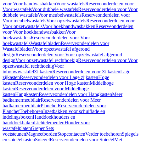
voor Voor handwasbakken
Voor wastafels
Reserveonderdelen voor
Voor wastafels
Voor dubbele wastafels
Reserveonderdelen voor Voor
dubbele wastafels
Voor meubelwastafels
Reserveonderdelen voor
Voor meubelwastafels
Voor opzetwastafels
Reserveonderdelen voor
Voor opzetwastafels
Voor hoekhandwasbakken
Reserveonderdelen
voor Voor hoekhandwasbakken
Voor
hoekwastafels
Reserveonderdelen voor Voor
hoekwastafels
Wastafelbladen
Reserveonderdelen voor
Wastafelbladen
Voor opzetwastafel afgerond
design
Reserveonderdelen voor Voor opzetwastafel afgerond
design
Voor opzetwastafel rechthoekig
Reserveonderdelen voor Voor
opzetwastafel rechthoekig
Voor
inbouwwastafel
Zijkasten
Reserveonderdelen voor Zijkasten
Lage
zijkasten
Reserveonderdelen voor Lage zijkasten
Hoge
kasten
Reserveonderdelen voor Hoge kasten
Middelhoge
kasten
Reserveonderdelen voor Middelhoge
kasten
Hangkasten
Reserveonderdelen voor Hangkasten
Meer
badkamermeubilair
Reserveonderdelen voor Meer
badkamermeubilair
Planchet
Reserveonderdelen voor
Planchet
Toebehoren
Inzetbakken voor schuiflade en
indelingsboxen
Handdoekhouders en
handdoekhaken
Lichtelementen
Houder voor
wastafelplaten
Grepen
Sets
voetsteunen
Magneetborden
Stopcontacten
Verder toebehoren
Spiegels
en spiegelkasten
Spiegel
Reserveonderdelen voor Spiegel
Met