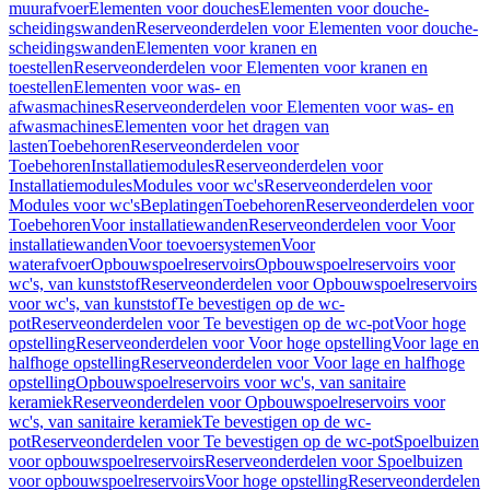
muurafvoer
Elementen voor douches
Elementen voor douche-
scheidingswanden
Reserveonderdelen voor Elementen voor douche-
scheidingswanden
Elementen voor kranen en
toestellen
Reserveonderdelen voor Elementen voor kranen en
toestellen
Elementen voor was- en
afwasmachines
Reserveonderdelen voor Elementen voor was- en
afwasmachines
Elementen voor het dragen van
lasten
Toebehoren
Reserveonderdelen voor
Toebehoren
Installatiemodules
Reserveonderdelen voor
Installatiemodules
Modules voor wc's
Reserveonderdelen voor
Modules voor wc's
Beplatingen
Toebehoren
Reserveonderdelen voor
Toebehoren
Voor installatiewanden
Reserveonderdelen voor Voor
installatiewanden
Voor toevoersystemen
Voor
waterafvoer
Opbouwspoelreservoirs
Opbouwspoelreservoirs voor
wc's, van kunststof
Reserveonderdelen voor Opbouwspoelreservoirs
voor wc's, van kunststof
Te bevestigen op de wc-
pot
Reserveonderdelen voor Te bevestigen op de wc-pot
Voor hoge
opstelling
Reserveonderdelen voor Voor hoge opstelling
Voor lage en
halfhoge opstelling
Reserveonderdelen voor Voor lage en halfhoge
opstelling
Opbouwspoelreservoirs voor wc's, van sanitaire
keramiek
Reserveonderdelen voor Opbouwspoelreservoirs voor
wc's, van sanitaire keramiek
Te bevestigen op de wc-
pot
Reserveonderdelen voor Te bevestigen op de wc-pot
Spoelbuizen
voor opbouwspoelreservoirs
Reserveonderdelen voor Spoelbuizen
voor opbouwspoelreservoirs
Voor hoge opstelling
Reserveonderdelen