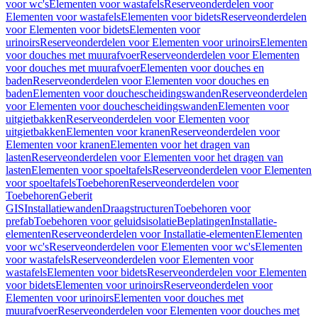
voor wc's
Elementen voor wastafels
Reserveonderdelen voor
Elementen voor wastafels
Elementen voor bidets
Reserveonderdelen
voor Elementen voor bidets
Elementen voor
urinoirs
Reserveonderdelen voor Elementen voor urinoirs
Elementen
voor douches met muurafvoer
Reserveonderdelen voor Elementen
voor douches met muurafvoer
Elementen voor douches en
baden
Reserveonderdelen voor Elementen voor douches en
baden
Elementen voor douchescheidingswanden
Reserveonderdelen
voor Elementen voor douchescheidingswanden
Elementen voor
uitgietbakken
Reserveonderdelen voor Elementen voor
uitgietbakken
Elementen voor kranen
Reserveonderdelen voor
Elementen voor kranen
Elementen voor het dragen van
lasten
Reserveonderdelen voor Elementen voor het dragen van
lasten
Elementen voor spoeltafels
Reserveonderdelen voor Elementen
voor spoeltafels
Toebehoren
Reserveonderdelen voor
Toebehoren
Geberit
GIS
Installatiewanden
Draagstructuren
Toebehoren voor
prefab
Toebehoren voor geluidsisolatie
Beplatingen
Installatie-
elementen
Reserveonderdelen voor Installatie-elementen
Elementen
voor wc's
Reserveonderdelen voor Elementen voor wc's
Elementen
voor wastafels
Reserveonderdelen voor Elementen voor
wastafels
Elementen voor bidets
Reserveonderdelen voor Elementen
voor bidets
Elementen voor urinoirs
Reserveonderdelen voor
Elementen voor urinoirs
Elementen voor douches met
muurafvoer
Reserveonderdelen voor Elementen voor douches met