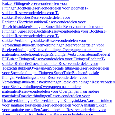
Buizen
Fittingen
Reserveonderdelen voor
Fittingen
Bochten
Reserveonderdelen voor Bochten
T-
stukken
Reserveonderdelen voor T-
stukken
Reducties
Reserveonderdelen voor
Reducties
Toezichtsstukken
Reserveonderdelen voor
Toezichtsstukken
Fittingen SuperTube
Reserveonderdelen voor
Fittingen SuperTube
Bochten
Reserveonderdelen voor Bochten
T-
stukken
Reserveonderdelen voor T-
stukken
Verbindingsstukken
Reserveonderdelen voor
Verbindingsstukken
Steekverbindingen
Reserveonderdelen voor
Steekverbindingen
Klemverbindingen
Overgangen naar andere
materialen
Toebehoren
Beugels
Sluitingen
Verbruiksmateriaal
Geberit
PE
Buizen
Fittingen
Reserveonderdelen voor Fittingen
Bochten
T-
stukken
Reducties
Toezichtsstukken
Reserveonderdelen voor
Toezichtsstukken
Overgangen
Speciale fittingen
Reserveonderdelen
voor Speciale fittingen
Fittingen SuperTube
Bochten
Speciale
fittingen
Verbindingsstukken
Reserveonderdelen voor
Verbindingsstukken
Lasverbindingen
Steekverbindingen
Reserveonder
voor Steekverbindingen
Overgangen naar andere
materialen
Reserveonderdelen voor Overgangen naar andere
materialen
Draadverbindingen
Reserveonderdelen voor
Draadverbindingen
Flensverbindingen
Kraagstukken
Aansluitstukken
voor sanitaire toestellen
Reserveonderdelen voor Aansluitstukken
voor sanitaire toestellen
Aansluitbochten
Reserveonderdelen voor
Aansluitbochten
Aansluitmoffen
Reserveonderdelen voor