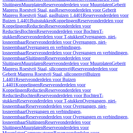
Sluitingen
Muurplaten
Reserveonderdelen voor Muurplaten
Geberit
Mapress Roestvrij Staal, gas
Reserveonderdelen voor Geberit
Mapress Roestvrij Staal, gas
Buizen 1.4401
Reserveonderdelen voor
Buizen 1.4401
Buisstukken
Koppelingen
Reserveonderdelen voor
Koppelingen
Reducties
Reserveonderdelen voor
Reducties
Bochten
Reserveonderdelen voor Bochten
T-
stukken
Reserveonderdelen voor T-stukken
Overgangen, niet-
losneembaar
Reserveonderdelen voor Overgangen, niet-
losneembaar
Overgangen en verbindingen,
losneembaar
Reserveonderdelen voor Overgangen en verbindingen,
losneembaar
Sluitingen
Reserveonderdelen voor
Sluitingen
Muurplaten
Reserveonderdelen voor Muurplaten
Geberit
Mapress Roestvrij Staal, siliconenvrij
Reserveonderdelen voor
Geberit Mapress Roestvrij Staal, siliconenvrij
Buizen
1.4401
Reserveonderdelen voor Buizen
1.4401
Koppelingen
Reserveonderdelen voor
Koppelingen
Reducties
Reserveonderdelen voor
Reducties
Bochten
Reserveonderdelen voor Bochten
T-
stukken
Reserveonderdelen voor T-stukken
Overgangen, niet-
losneembaar
Reserveonderdelen voor Overgangen, niet-
losneembaar
Overgangen en verbindingen,
losneembaar
Reserveonderdelen voor Overgangen en verbindingen,
losneembaar
Sluitingen
Reserveonderdelen voor
Sluitingen
Muurplaten
Reserveonderdelen voor
Muurplaten
Compensatoren
Reserveonderdelen voor