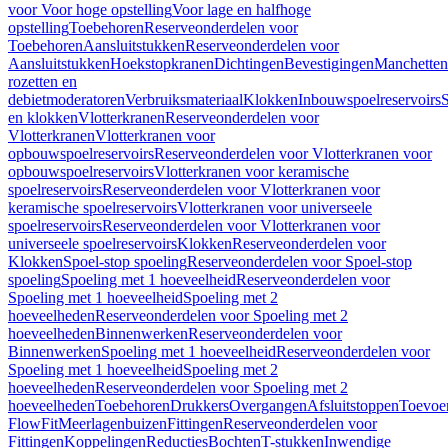
voor Voor hoge opstelling
Voor lage en halfhoge
opstelling
Toebehoren
Reserveonderdelen voor
Toebehoren
Aansluitstukken
Reserveonderdelen voor
Aansluitstukken
Hoekstopkranen
Dichtingen
Bevestigingen
Manchetten
rozetten en
debietmoderatoren
Verbruiksmateriaal
Klokken
Inbouwspoelreservoirs
en klokken
Vlotterkranen
Reserveonderdelen voor
Vlotterkranen
Vlotterkranen voor
opbouwspoelreservoirs
Reserveonderdelen voor Vlotterkranen voor
opbouwspoelreservoirs
Vlotterkranen voor keramische
spoelreservoirs
Reserveonderdelen voor Vlotterkranen voor
keramische spoelreservoirs
Vlotterkranen voor universeele
spoelreservoirs
Reserveonderdelen voor Vlotterkranen voor
universeele spoelreservoirs
Klokken
Reserveonderdelen voor
Klokken
Spoel-stop spoeling
Reserveonderdelen voor Spoel-stop
spoeling
Spoeling met 1 hoeveelheid
Reserveonderdelen voor
Spoeling met 1 hoeveelheid
Spoeling met 2
hoeveelheden
Reserveonderdelen voor Spoeling met 2
hoeveelheden
Binnenwerken
Reserveonderdelen voor
Binnenwerken
Spoeling met 1 hoeveelheid
Reserveonderdelen voor
Spoeling met 1 hoeveelheid
Spoeling met 2
hoeveelheden
Reserveonderdelen voor Spoeling met 2
hoeveelheden
Toebehoren
Drukkers
Overgangen
Afsluitstoppen
Toevoe
FlowFit
Meerlagenbuizen
Fittingen
Reserveonderdelen voor
Fittingen
Koppelingen
Reducties
Bochten
T-stukken
Inwendige