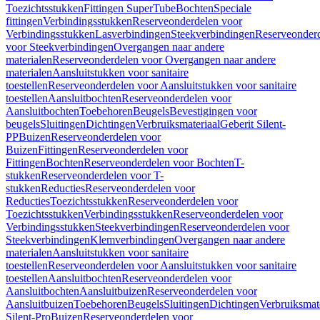
Toezichtsstukken
Fittingen SuperTube
Bochten
Speciale
fittingen
Verbindingsstukken
Reserveonderdelen voor
Verbindingsstukken
Lasverbindingen
Steekverbindingen
Reserveonder
voor Steekverbindingen
Overgangen naar andere
materialen
Reserveonderdelen voor Overgangen naar andere
materialen
Aansluitstukken voor sanitaire
toestellen
Reserveonderdelen voor Aansluitstukken voor sanitaire
toestellen
Aansluitbochten
Reserveonderdelen voor
Aansluitbochten
Toebehoren
Beugels
Bevestigingen voor
beugels
Sluitingen
Dichtingen
Verbruiksmateriaal
Geberit Silent-
PP
Buizen
Reserveonderdelen voor
Buizen
Fittingen
Reserveonderdelen voor
Fittingen
Bochten
Reserveonderdelen voor Bochten
T-
stukken
Reserveonderdelen voor T-
stukken
Reducties
Reserveonderdelen voor
Reducties
Toezichtsstukken
Reserveonderdelen voor
Toezichtsstukken
Verbindingsstukken
Reserveonderdelen voor
Verbindingsstukken
Steekverbindingen
Reserveonderdelen voor
Steekverbindingen
Klemverbindingen
Overgangen naar andere
materialen
Aansluitstukken voor sanitaire
toestellen
Reserveonderdelen voor Aansluitstukken voor sanitaire
toestellen
Aansluitbochten
Reserveonderdelen voor
Aansluitbochten
Aansluitbuizen
Reserveonderdelen voor
Aansluitbuizen
Toebehoren
Beugels
Sluitingen
Dichtingen
Verbruiksmat
Silent-Pro
Buizen
Reserveonderdelen voor