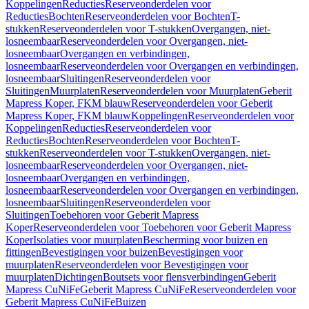
Koppelingen
Reducties
Reserveonderdelen voor
Reducties
Bochten
Reserveonderdelen voor Bochten
T-
stukken
Reserveonderdelen voor T-stukken
Overgangen, niet-
losneembaar
Reserveonderdelen voor Overgangen, niet-
losneembaar
Overgangen en verbindingen,
losneembaar
Reserveonderdelen voor Overgangen en verbindingen,
losneembaar
Sluitingen
Reserveonderdelen voor
Sluitingen
Muurplaten
Reserveonderdelen voor Muurplaten
Geberit
Mapress Koper, FKM blauw
Reserveonderdelen voor Geberit
Mapress Koper, FKM blauw
Koppelingen
Reserveonderdelen voor
Koppelingen
Reducties
Reserveonderdelen voor
Reducties
Bochten
Reserveonderdelen voor Bochten
T-
stukken
Reserveonderdelen voor T-stukken
Overgangen, niet-
losneembaar
Reserveonderdelen voor Overgangen, niet-
losneembaar
Overgangen en verbindingen,
losneembaar
Reserveonderdelen voor Overgangen en verbindingen,
losneembaar
Sluitingen
Reserveonderdelen voor
Sluitingen
Toebehoren voor Geberit Mapress
Koper
Reserveonderdelen voor Toebehoren voor Geberit Mapress
Koper
Isolaties voor muurplaten
Bescherming voor buizen en
fittingen
Bevestigingen voor buizen
Bevestigingen voor
muurplaten
Reserveonderdelen voor Bevestigingen voor
muurplaten
Dichtingen
Boutsets voor flensverbindingen
Geberit
Mapress CuNiFe
Geberit Mapress CuNiFe
Reserveonderdelen voor
Geberit Mapress CuNiFe
Buizen