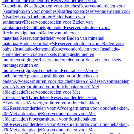
inloopdouche
Toebehoren
Reserveonderdelen voor
Toebehoren
Nisaflegboxen voor douches
Reserveonderdelen voor
Nisaflegboxen voor douches
Nisaflegboxen
Reserveonderdelen voor
Nisaflegboxen
Toebehoren
Baden
Baden van
sanitairacryl
Reserveonderdelen voor Baden van
sanitairacryl
Rechthoekige baden
Reserveonderdelen voor
Rechthoekige baden
Baden van mineraal
materiaal
Reserveonderdelen voor Baden van mineraal
materiaal
Baden voor baby's
Reserveonderdelen voor Baden voor
baby's
Installatie-elementen
Reserveonderdelen voor Installatie-
elementen
Sets voeten en sets montagesteunen en
muurbevestigingen
Reserveonderdelen voor Sets voeten en sets
montagesteunen en
muurbevestigingen
Toebehoren
Reparatiesets
Verder
toebehoren
Apparaataansluitingen voor douches en
baden
Afvoergarnituren voor douchebakken d52
Reserveonderdelen
voor Afvoergarnituren voor douchebakken d52
Met
afdekplaatje
Reserveonderdelen voor Met
afdekplaatje
Afvoerdeksel
Reserveonderdelen voor
Afvoerdeksel
Afvoergarnituren voor douchebakken,
d62
Reserveonderdelen voor Afvoergarnituren voor douchebakken,
d62
Met afdekplaatje
Reserveonderdelen voor Met
afdekplaatje
Afvoergarnituren voor douchebakken,
d90
Reserveonderdelen voor Afvoergarnituren voor douchebakken,
d90
Met afdekplaatje
Reserveonderdelen voor Met