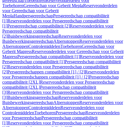
gereedschap
Toebehoren
Reserveonderdelen voor
Toebehoren
Gereedschap voor Geberit Mepla
Reserveonderdelen
voor Gereedschap voor Geberit
Mepla
Handpersgereedschap
Persgereedschap compatibiliteit
[1]
Reserveonderdelen voor Persgereedschap compatibiliteit
[1]
Persgereedschap compatibiliteit [2]
Reserveonderdelen voor
Persgereedschap compatibiliteit
[2]
Buisbewerkingsgereedschap
Reserveonderdelen voor
Buisbewerkingsgereedschap
Afpersstoppen
Reserveonderdelen voor
Afpersstoppen
Controlemiddelen
Toebehoren
Gereedschap voor
Geberit Mapress
Reserveonderdelen voor Gereedschap voor Geberit
Mapress
Persgereedschap compatibiliteit [1]
Reserveonderdelen voor
Persgereedschap compatibiliteit [1]
Persgereedschap compatibiliteit
[2]
Reserveonderdelen voor Persgereedschap compatibiliteit
[2]
Persgereedschappen compatibiliteit [1] / [2]
Reserveonderdelen
voor Persgereedschappen compatibiliteit [1] / [2]
Persgereedschap
compatibiliteit [2XL]
Reserveonderdelen voor Persgereedschap
compatibiliteit [2XL]
Persgereedschap compatibiliteit
[3]
Reserveonderdelen voor Persgereedschap compatibiliteit
[3]
Buisbewerkingsgereedschap
Reserveonderdelen voor
Buisbewerkingsgereedschap
Afpersstoppen
Reserveonderdelen voor
Afpersstoppen
Controlemiddelen
Reserveonderdelen voor
Controlemiddelen
Toebehoren
Persgereedschap
Reserveonderdelen
voor Persgereedschap
Persgereedschap compatibiliteit
[1]
Reserveonderdelen voor Persgereedschap compatibiliteit