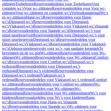
zittingen
Toebehoren
Reserveonderdelen voor Toebehoren
Voor
complete wc's
Voor wc-zittingen
Reserveonderdelen voor Voor wc-
zittingen
Voor wc-zittingen en complete wc's
Verbruiksmateriaal
Wc's
en wc-zittingen
Hang-wc's
Reserveonderdelen voor Hang-
wc's
Diepspoel-wc's
Reserveonderdelen voor Diepspoel-
wc's
Vlakspoel-wc's
Reserveonderdelen voor Vlakspoel-wc's
Staande
wc's
Reserveonderdelen voor Staande wc's
Diepspoel-wc’s voor
opzet spoelreservoir
Reserveonderdelen voor Diepspoel-wc’s voor
opzet spoelreservoir
Diepspoel-wc's
Reserveonderdelen voor
Diepspoel-wc's
Vlakspoel-wc's
Reserveonderdelen voor Vlakspoel-
wc's
Opbouwspoelreservoirs voor wc's, van sanitaire keramiek
Te
bevestigen op de wc-pot
Wc-zittingen
Reserveonderdelen voor Wc-
zittingen
Wc-zittingen
Reserveonderdelen voor Wc-zittingen
Comfort-
wc's
Reserveonderdelen voor Comfort-wc's
Diepspoel-wc’s
verhoogd
Reserveonderdelen voor Diepspoel-wc’s
verhoogd
Diepspoel-wc's verlengd
Reserveonderdelen voor
Diepspoel-wc's verlengd
Vlakspoel-wc’s
verlengd
Reserveonderdelen voor Vlakspoel-wc’s verlengd
Comfort
wc-zittingen
Reserveonderdelen voor Comfort wc-zittingen
Wc-
zittingen
Reserveonderdelen voor Wc-zittingen
Wc-
zittingsringen
Reserveonderdelen voor Wc-zittingsringen
Wc’s voor
kinderen
Reserveonderdelen voor Wc’s voor kinderen
Hang-
wc's
Reserveonderdelen voor Hang-wc's
Staande
wc's
Reserveonderdelen voor Staande wc's
Wc-zittingen voor
kinderen
Reserveonderdelen voor Wc-zittingen voor kinderen
Wc-