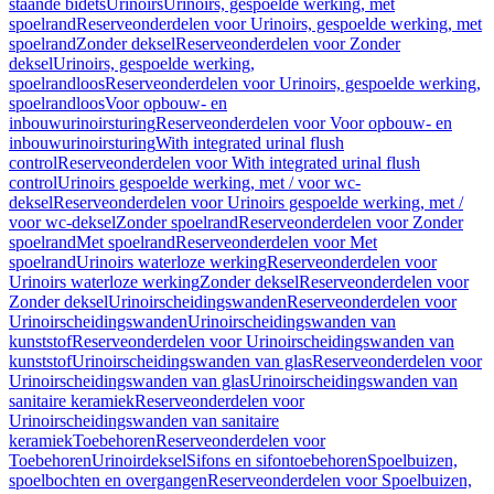
staande bidets
Urinoirs
Urinoirs, gespoelde werking, met
spoelrand
Reserveonderdelen voor Urinoirs, gespoelde werking, met
spoelrand
Zonder deksel
Reserveonderdelen voor Zonder
deksel
Urinoirs, gespoelde werking,
spoelrandloos
Reserveonderdelen voor Urinoirs, gespoelde werking,
spoelrandloos
Voor opbouw- en
inbouwurinoirsturing
Reserveonderdelen voor Voor opbouw- en
inbouwurinoirsturing
With integrated urinal flush
control
Reserveonderdelen voor With integrated urinal flush
control
Urinoirs gespoelde werking, met / voor wc-
deksel
Reserveonderdelen voor Urinoirs gespoelde werking, met /
voor wc-deksel
Zonder spoelrand
Reserveonderdelen voor Zonder
spoelrand
Met spoelrand
Reserveonderdelen voor Met
spoelrand
Urinoirs waterloze werking
Reserveonderdelen voor
Urinoirs waterloze werking
Zonder deksel
Reserveonderdelen voor
Zonder deksel
Urinoirscheidingswanden
Reserveonderdelen voor
Urinoirscheidingswanden
Urinoirscheidingswanden van
kunststof
Reserveonderdelen voor Urinoirscheidingswanden van
kunststof
Urinoirscheidingswanden van glas
Reserveonderdelen voor
Urinoirscheidingswanden van glas
Urinoirscheidingswanden van
sanitaire keramiek
Reserveonderdelen voor
Urinoirscheidingswanden van sanitaire
keramiek
Toebehoren
Reserveonderdelen voor
Toebehoren
Urinoirdeksel
Sifons en sifontoebehoren
Spoelbuizen,
spoelbochten en overgangen
Reserveonderdelen voor Spoelbuizen,