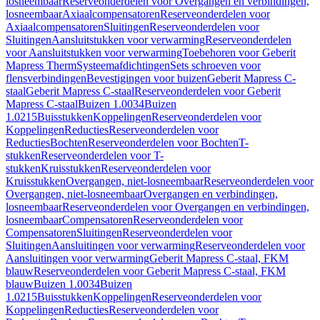
losneembaar
Reserveonderdelen voor Overgangen en verbindingen,
losneembaar
Axiaalcompensatoren
Reserveonderdelen voor
Axiaalcompensatoren
Sluitingen
Reserveonderdelen voor
Sluitingen
Aansluitstukken voor verwarming
Reserveonderdelen
voor Aansluitstukken voor verwarming
Toebehoren voor Geberit
Mapress Therm
Systeemafdichtingen
Sets schroeven voor
flensverbindingen
Bevestigingen voor buizen
Geberit Mapress C-
staal
Geberit Mapress C-staal
Reserveonderdelen voor Geberit
Mapress C-staal
Buizen 1.0034
Buizen
1.0215
Buisstukken
Koppelingen
Reserveonderdelen voor
Koppelingen
Reducties
Reserveonderdelen voor
Reducties
Bochten
Reserveonderdelen voor Bochten
T-
stukken
Reserveonderdelen voor T-
stukken
Kruisstukken
Reserveonderdelen voor
Kruisstukken
Overgangen, niet-losneembaar
Reserveonderdelen voor
Overgangen, niet-losneembaar
Overgangen en verbindingen,
losneembaar
Reserveonderdelen voor Overgangen en verbindingen,
losneembaar
Compensatoren
Reserveonderdelen voor
Compensatoren
Sluitingen
Reserveonderdelen voor
Sluitingen
Aansluitingen voor verwarming
Reserveonderdelen voor
Aansluitingen voor verwarming
Geberit Mapress C-staal, FKM
blauw
Reserveonderdelen voor Geberit Mapress C-staal, FKM
blauw
Buizen 1.0034
Buizen
1.0215
Buisstukken
Koppelingen
Reserveonderdelen voor
Koppelingen
Reducties
Reserveonderdelen voor