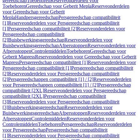
gereedschap
Toebehoren
Reserveonderdelen voor
Toebehoren
Gereedschap voor Geberit Mepla
Reserveonderdelen
voor Gereedschap voor Geberit
Mepla
Handpersgereedschap
Persgereedschap compatibiliteit
[1]
Reserveonderdelen voor Persgereedschap compatibiliteit
[1]
Persgereedschap compatibiliteit [2]
Reserveonderdelen voor
Persgereedschap compatibiliteit
[2]
Buisbewerkingsgereedschap
Reserveonderdelen voor
Buisbewerkingsgereedschap
Afpersstoppen
Reserveonderdelen voor
Afpersstoppen
Controlemiddelen
Toebehoren
Gereedschap voor
Geberit Mapress
Reserveonderdelen voor Gereedschap voor Geberit
Mapress
Persgereedschap compatibiliteit [1]
Reserveonderdelen voor
Persgereedschap compatibiliteit [1]
Persgereedschap compatibiliteit
[2]
Reserveonderdelen voor Persgereedschap compatibiliteit
[2]
Persgereedschappen compatibiliteit [1] / [2]
Reserveonderdelen
voor Persgereedschappen compatibiliteit [1] / [2]
Persgereedschap
compatibiliteit [2XL]
Reserveonderdelen voor Persgereedschap
compatibiliteit [2XL]
Persgereedschap compatibiliteit
[3]
Reserveonderdelen voor Persgereedschap compatibiliteit
[3]
Buisbewerkingsgereedschap
Reserveonderdelen voor
Buisbewerkingsgereedschap
Afpersstoppen
Reserveonderdelen voor
Afpersstoppen
Controlemiddelen
Reserveonderdelen voor
Controlemiddelen
Toebehoren
Persgereedschap
Reserveonderdelen
voor Persgereedschap
Persgereedschap compatibiliteit
[1]
Reserveonderdelen voor Persgereedschap compatibiliteit