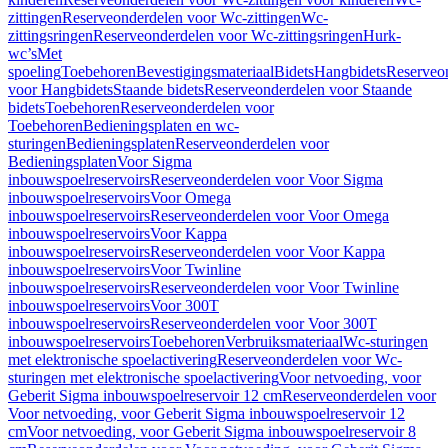
zittingen
Reserveonderdelen voor Wc-zittingen
Wc-
zittingsringen
Reserveonderdelen voor Wc-zittingsringen
Hurk-
wc’s
Met
spoeling
Toebehoren
Bevestigingsmateriaal
Bidets
Hangbidets
Reserveo
voor Hangbidets
Staande bidets
Reserveonderdelen voor Staande
bidets
Toebehoren
Reserveonderdelen voor
Toebehoren
Bedieningsplaten en wc-
sturingen
Bedieningsplaten
Reserveonderdelen voor
Bedieningsplaten
Voor Sigma
inbouwspoelreservoirs
Reserveonderdelen voor Voor Sigma
inbouwspoelreservoirs
Voor Omega
inbouwspoelreservoirs
Reserveonderdelen voor Voor Omega
inbouwspoelreservoirs
Voor Kappa
inbouwspoelreservoirs
Reserveonderdelen voor Voor Kappa
inbouwspoelreservoirs
Voor Twinline
inbouwspoelreservoirs
Reserveonderdelen voor Voor Twinline
inbouwspoelreservoirs
Voor 300T
inbouwspoelreservoirs
Reserveonderdelen voor Voor 300T
inbouwspoelreservoirs
Toebehoren
Verbruiksmateriaal
Wc-sturingen
met elektronische spoelactivering
Reserveonderdelen voor Wc-
sturingen met elektronische spoelactivering
Voor netvoeding, voor
Geberit Sigma inbouwspoelreservoir 12 cm
Reserveonderdelen voor
Voor netvoeding, voor Geberit Sigma inbouwspoelreservoir 12
cm
Voor netvoeding, voor Geberit Sigma inbouwspoelreservoir 8