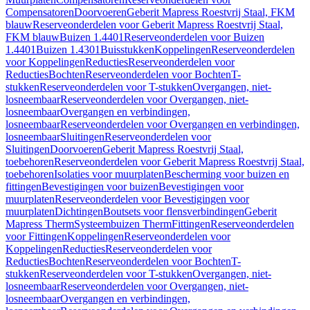
Compensatoren
Doorvoeren
Geberit Mapress Roestvrij Staal, FKM
blauw
Reserveonderdelen voor Geberit Mapress Roestvrij Staal,
FKM blauw
Buizen 1.4401
Reserveonderdelen voor Buizen
1.4401
Buizen 1.4301
Buisstukken
Koppelingen
Reserveonderdelen
voor Koppelingen
Reducties
Reserveonderdelen voor
Reducties
Bochten
Reserveonderdelen voor Bochten
T-
stukken
Reserveonderdelen voor T-stukken
Overgangen, niet-
losneembaar
Reserveonderdelen voor Overgangen, niet-
losneembaar
Overgangen en verbindingen,
losneembaar
Reserveonderdelen voor Overgangen en verbindingen,
losneembaar
Sluitingen
Reserveonderdelen voor
Sluitingen
Doorvoeren
Geberit Mapress Roestvrij Staal,
toebehoren
Reserveonderdelen voor Geberit Mapress Roestvrij Staal,
toebehoren
Isolaties voor muurplaten
Bescherming voor buizen en
fittingen
Bevestigingen voor buizen
Bevestigingen voor
muurplaten
Reserveonderdelen voor Bevestigingen voor
muurplaten
Dichtingen
Boutsets voor flensverbindingen
Geberit
Mapress Therm
Systeembuizen Therm
Fittingen
Reserveonderdelen
voor Fittingen
Koppelingen
Reserveonderdelen voor
Koppelingen
Reducties
Reserveonderdelen voor
Reducties
Bochten
Reserveonderdelen voor Bochten
T-
stukken
Reserveonderdelen voor T-stukken
Overgangen, niet-
losneembaar
Reserveonderdelen voor Overgangen, niet-
losneembaar
Overgangen en verbindingen,