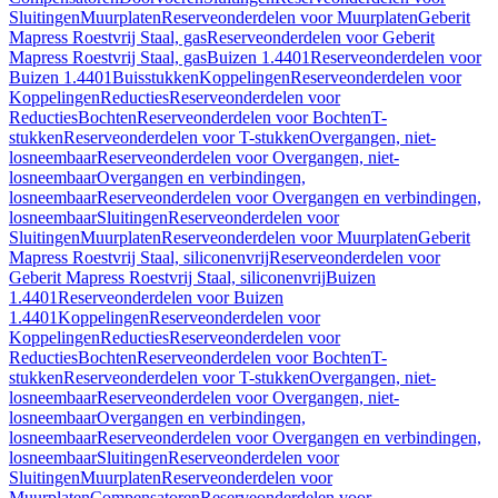
Sluitingen
Muurplaten
Reserveonderdelen voor Muurplaten
Geberit
Mapress Roestvrij Staal, gas
Reserveonderdelen voor Geberit
Mapress Roestvrij Staal, gas
Buizen 1.4401
Reserveonderdelen voor
Buizen 1.4401
Buisstukken
Koppelingen
Reserveonderdelen voor
Koppelingen
Reducties
Reserveonderdelen voor
Reducties
Bochten
Reserveonderdelen voor Bochten
T-
stukken
Reserveonderdelen voor T-stukken
Overgangen, niet-
losneembaar
Reserveonderdelen voor Overgangen, niet-
losneembaar
Overgangen en verbindingen,
losneembaar
Reserveonderdelen voor Overgangen en verbindingen,
losneembaar
Sluitingen
Reserveonderdelen voor
Sluitingen
Muurplaten
Reserveonderdelen voor Muurplaten
Geberit
Mapress Roestvrij Staal, siliconenvrij
Reserveonderdelen voor
Geberit Mapress Roestvrij Staal, siliconenvrij
Buizen
1.4401
Reserveonderdelen voor Buizen
1.4401
Koppelingen
Reserveonderdelen voor
Koppelingen
Reducties
Reserveonderdelen voor
Reducties
Bochten
Reserveonderdelen voor Bochten
T-
stukken
Reserveonderdelen voor T-stukken
Overgangen, niet-
losneembaar
Reserveonderdelen voor Overgangen, niet-
losneembaar
Overgangen en verbindingen,
losneembaar
Reserveonderdelen voor Overgangen en verbindingen,
losneembaar
Sluitingen
Reserveonderdelen voor
Sluitingen
Muurplaten
Reserveonderdelen voor
Muurplaten
Compensatoren
Reserveonderdelen voor