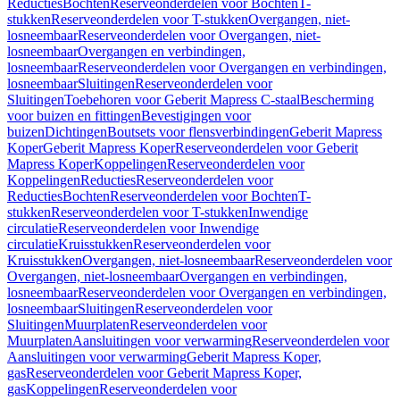
Reducties
Bochten
Reserveonderdelen voor Bochten
T-
stukken
Reserveonderdelen voor T-stukken
Overgangen, niet-
losneembaar
Reserveonderdelen voor Overgangen, niet-
losneembaar
Overgangen en verbindingen,
losneembaar
Reserveonderdelen voor Overgangen en verbindingen,
losneembaar
Sluitingen
Reserveonderdelen voor
Sluitingen
Toebehoren voor Geberit Mapress C-staal
Bescherming
voor buizen en fittingen
Bevestigingen voor
buizen
Dichtingen
Boutsets voor flensverbindingen
Geberit Mapress
Koper
Geberit Mapress Koper
Reserveonderdelen voor Geberit
Mapress Koper
Koppelingen
Reserveonderdelen voor
Koppelingen
Reducties
Reserveonderdelen voor
Reducties
Bochten
Reserveonderdelen voor Bochten
T-
stukken
Reserveonderdelen voor T-stukken
Inwendige
circulatie
Reserveonderdelen voor Inwendige
circulatie
Kruisstukken
Reserveonderdelen voor
Kruisstukken
Overgangen, niet-losneembaar
Reserveonderdelen voor
Overgangen, niet-losneembaar
Overgangen en verbindingen,
losneembaar
Reserveonderdelen voor Overgangen en verbindingen,
losneembaar
Sluitingen
Reserveonderdelen voor
Sluitingen
Muurplaten
Reserveonderdelen voor
Muurplaten
Aansluitingen voor verwarming
Reserveonderdelen voor
Aansluitingen voor verwarming
Geberit Mapress Koper,
gas
Reserveonderdelen voor Geberit Mapress Koper,
gas
Koppelingen
Reserveonderdelen voor