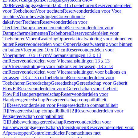
200
Bevestigingssysteem d250–315
Toebehoren
Reserveonderdelen
voor Toebehoren
Voor trechters
Reserveonderdelen voor Voor
trechters
Voor bevestigingen
Conventionele
dakafvoer
Trechters
Reserveonderdelen voor
Trechters
Dampschermelementen
Reserveonderdelen voor
Dampschermelementen
Toebehoren
Reserveonderdelen voor
Toebehoren
Vloerafwatering
Oppervlakteafwatering voor binnen en
buiten
Reserveonderdelen voor Oppervlakteafwatering voor binnen
en buiten
Vloerputten 10 x 10 cm
Reserveonderdelen voor
Vloerputten 10 x 10 cm
Vloeraansluitingen 13 x 13
cm
Reserveonderdelen voor Vloeraansluitingen 13 x 13
cm
Vloeraansluitingen voor balkons en terrassen, 13 x 13
cm
Reserveonderdelen voor Vloeraansluitingen voor balkons en
terrassen, 13 x 13 cm
Toebehoren
Reserveonderdelen voor
Toebehoren
Gereedschap
Gereedschap
Gereedschap voor Geberit
FlowFit
Reserveonderdelen voor Gereedschap voor Geberit
FlowFit
Handpersgereedschap
Reserveonderdelen voor
Handpersgereedschap
Persgereedschap compatibiliteit
[1]
Reserveonderdelen voor Persgereedschap compatibiliteit
[1]
Persgereedschap compatibiliteit [2]
Reserveonderdelen voor
Persgereedschap compatibiliteit
[2]
Buisbewerkingsgereedschap
Reserveonderdelen voor
Buisbewerkingsgereedschap
Afpersstoppen
Reserveonderdelen voor
Afpersstoppen
Controlemiddelen
Persmachines met