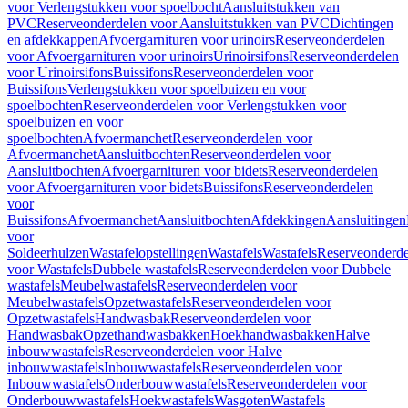
voor Verlengstukken voor spoelbocht
Aansluitstukken van
PVC
Reserveonderdelen voor Aansluitstukken van PVC
Dichtingen
en afdekkappen
Afvoergarnituren voor urinoirs
Reserveonderdelen
voor Afvoergarnituren voor urinoirs
Urinoirsifons
Reserveonderdelen
voor Urinoirsifons
Buissifons
Reserveonderdelen voor
Buissifons
Verlengstukken voor spoelbuizen en voor
spoelbochten
Reserveonderdelen voor Verlengstukken voor
spoelbuizen en voor
spoelbochten
Afvoermanchet
Reserveonderdelen voor
Afvoermanchet
Aansluitbochten
Reserveonderdelen voor
Aansluitbochten
Afvoergarnituren voor bidets
Reserveonderdelen
voor Afvoergarnituren voor bidets
Buissifons
Reserveonderdelen
voor
Buissifons
Afvoermanchet
Aansluitbochten
Afdekkingen
Aansluitingen
voor
Soldeerhulzen
Wastafelopstellingen
Wastafels
Wastafels
Reserveonderde
voor Wastafels
Dubbele wastafels
Reserveonderdelen voor Dubbele
wastafels
Meubelwastafels
Reserveonderdelen voor
Meubelwastafels
Opzetwastafels
Reserveonderdelen voor
Opzetwastafels
Handwasbak
Reserveonderdelen voor
Handwasbak
Opzethandwasbakken
Hoekhandwasbakken
Halve
inbouwwastafels
Reserveonderdelen voor Halve
inbouwwastafels
Inbouwwastafels
Reserveonderdelen voor
Inbouwwastafels
Onderbouwwastafels
Reserveonderdelen voor
Onderbouwwastafels
Hoekwastafels
Wasgoten
Wastafels