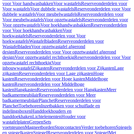
voor Voor handwasbakken
Voor wastafels
Reserveonderdelen voor
Voor wastafels
Voor dubbele wastafels
Reserveonderdelen voor Voor
dubbele wastafels
Voor meubelwastafels
Reserveonderdelen voor
Voor meubelwastafels
Voor opzetwastafels
Reserveonderdelen voor
Voor opzetwastafels
Voor hoekhandwasbakken
Reserveonderdelen
voor Voor hoekhandwasbakken
Voor
hoekwastafels
Reserveonderdelen voor Voor
hoekwastafels
Wastafelbladen
Reserveonderdelen voor
Wastafelbladen
Voor opzetwastafel afgerond
design
Reserveonderdelen voor Voor opzetwastafel afgerond
design
Voor opzetwastafel rechthoekig
Reserveonderdelen voor Voor
opzetwastafel rechthoekig
Voor
inbouwwastafel
Zijkasten
Reserveonderdelen voor Zijkasten
Lage
zijkasten
Reserveonderdelen voor Lage zijkasten
Hoge
kasten
Reserveonderdelen voor Hoge kasten
Middelhoge
kasten
Reserveonderdelen voor Middelhoge
kasten
Hangkasten
Reserveonderdelen voor Hangkasten
Meer
badkamermeubilair
Reserveonderdelen voor Meer
badkamermeubilair
Planchet
Reserveonderdelen voor
Planchet
Toebehoren
Inzetbakken voor schuiflade en
indelingsboxen
Handdoekhouders en
handdoekhaken
Lichtelementen
Houder voor
wastafelplaten
Grepen
Sets
voetsteunen
Magneetborden
Stopcontacten
Verder toebehoren
Spiegels
en spiegelkasten
Spiegel
Reserveonderdelen voor Spiegel
Met