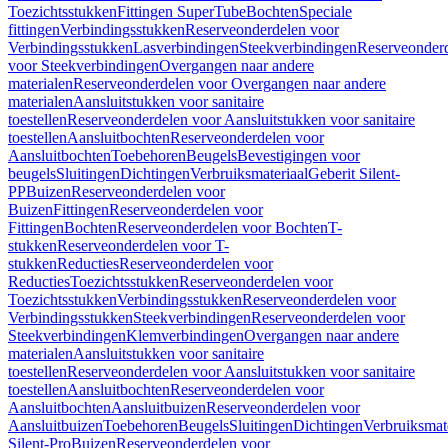
Toezichtsstukken
Fittingen SuperTube
Bochten
Speciale
fittingen
Verbindingsstukken
Reserveonderdelen voor
Verbindingsstukken
Lasverbindingen
Steekverbindingen
Reserveonder
voor Steekverbindingen
Overgangen naar andere
materialen
Reserveonderdelen voor Overgangen naar andere
materialen
Aansluitstukken voor sanitaire
toestellen
Reserveonderdelen voor Aansluitstukken voor sanitaire
toestellen
Aansluitbochten
Reserveonderdelen voor
Aansluitbochten
Toebehoren
Beugels
Bevestigingen voor
beugels
Sluitingen
Dichtingen
Verbruiksmateriaal
Geberit Silent-
PP
Buizen
Reserveonderdelen voor
Buizen
Fittingen
Reserveonderdelen voor
Fittingen
Bochten
Reserveonderdelen voor Bochten
T-
stukken
Reserveonderdelen voor T-
stukken
Reducties
Reserveonderdelen voor
Reducties
Toezichtsstukken
Reserveonderdelen voor
Toezichtsstukken
Verbindingsstukken
Reserveonderdelen voor
Verbindingsstukken
Steekverbindingen
Reserveonderdelen voor
Steekverbindingen
Klemverbindingen
Overgangen naar andere
materialen
Aansluitstukken voor sanitaire
toestellen
Reserveonderdelen voor Aansluitstukken voor sanitaire
toestellen
Aansluitbochten
Reserveonderdelen voor
Aansluitbochten
Aansluitbuizen
Reserveonderdelen voor
Aansluitbuizen
Toebehoren
Beugels
Sluitingen
Dichtingen
Verbruiksmat
Silent-Pro
Buizen
Reserveonderdelen voor