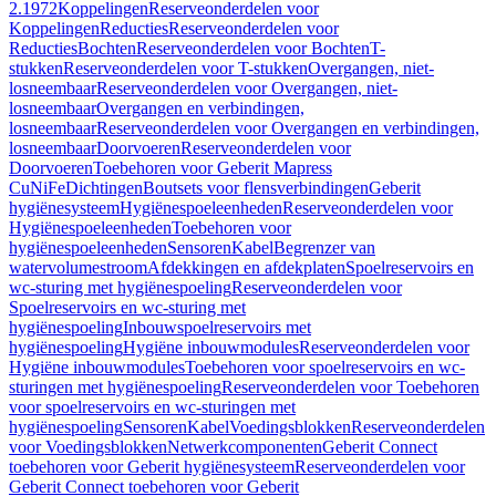
2.1972
Koppelingen
Reserveonderdelen voor
Koppelingen
Reducties
Reserveonderdelen voor
Reducties
Bochten
Reserveonderdelen voor Bochten
T-
stukken
Reserveonderdelen voor T-stukken
Overgangen, niet-
losneembaar
Reserveonderdelen voor Overgangen, niet-
losneembaar
Overgangen en verbindingen,
losneembaar
Reserveonderdelen voor Overgangen en verbindingen,
losneembaar
Doorvoeren
Reserveonderdelen voor
Doorvoeren
Toebehoren voor Geberit Mapress
CuNiFe
Dichtingen
Boutsets voor flensverbindingen
Geberit
hygiënesysteem
Hygiënespoeleenheden
Reserveonderdelen voor
Hygiënespoeleenheden
Toebehoren voor
hygiënespoeleenheden
Sensoren
Kabel
Begrenzer van
watervolumestroom
Afdekkingen en afdekplaten
Spoelreservoirs en
wc-sturing met hygiënespoeling
Reserveonderdelen voor
Spoelreservoirs en wc-sturing met
hygiënespoeling
Inbouwspoelreservoirs met
hygiënespoeling
Hygiëne inbouwmodules
Reserveonderdelen voor
Hygiëne inbouwmodules
Toebehoren voor spoelreservoirs en wc-
sturingen met hygiënespoeling
Reserveonderdelen voor Toebehoren
voor spoelreservoirs en wc-sturingen met
hygiënespoeling
Sensoren
Kabel
Voedingsblokken
Reserveonderdelen
voor Voedingsblokken
Netwerkcomponenten
Geberit Connect
toebehoren voor Geberit hygiënesysteem
Reserveonderdelen voor
Geberit Connect toebehoren voor Geberit