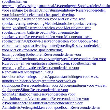
spoelbochten en
overgangen
Bevestigingsmateriaal
Afvoerpluggen
Spoelverdeler
Aanslu
voor sanitaire toestellen
Urinoirsturingen
Inbouw
Reserveonderdelen
voor Inbouw
Met elektronische spoelactivering,
netvoeding
Reserveonderdelen voor Met elektronische
spoelactivering, netvoeding
Met elektronische spoelactivering,
batterijvoeding
Reserveonderdelen voor Met elektronische
spoelactivering, batterijvoeding
Met pneumatische
spoelactivering
Reserveonderdelen voor Met pneumatische
spoelactivering
Opbouw
Reserveonderdelen voor Opbouw
Met
elektronische spoelactivering, batterijvoeding
Reserveonderdelen
voor Met elektronische spoelactivering,
batterijvoeding
Toebehoren
Reserveonderdelen voor
Toebehoren
Ruwbouw- en vervangingssets
Reserveonderdelen voor
Ruwbouw- en vervangingssets
Spoelbuizen, spoelbochten en
overgangen
Renovatiesets
Reserveonderdelen voor
Renovatiesets
Afdekplaten
Overig
toebehoren
Bedieningshulpen
Apparaataansluitingen voor wc's,
urinoirs en bidets
Afvoergarnituren voor wc's en
slophoppers
Reserveonderdelen voor Afvoergarnituren voor wc's en
slophoppers
Sifons
Reserveonderdelen voor
Sifons
Aansluitbochten
Reserveonderdelen voor
Aansluitbochten
Afvoermanchet
Reserveonderdelen voor
Afvoermanchet
Aansluitsets
Reserveonderdelen voor
Aansluitsets
Verlengstukken voor spoelbocht
Reserveonderdelen