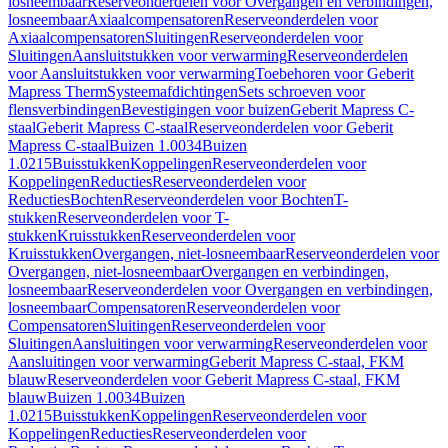
losneembaar
Reserveonderdelen voor Overgangen en verbindingen,
losneembaar
Axiaalcompensatoren
Reserveonderdelen voor
Axiaalcompensatoren
Sluitingen
Reserveonderdelen voor
Sluitingen
Aansluitstukken voor verwarming
Reserveonderdelen
voor Aansluitstukken voor verwarming
Toebehoren voor Geberit
Mapress Therm
Systeemafdichtingen
Sets schroeven voor
flensverbindingen
Bevestigingen voor buizen
Geberit Mapress C-
staal
Geberit Mapress C-staal
Reserveonderdelen voor Geberit
Mapress C-staal
Buizen 1.0034
Buizen
1.0215
Buisstukken
Koppelingen
Reserveonderdelen voor
Koppelingen
Reducties
Reserveonderdelen voor
Reducties
Bochten
Reserveonderdelen voor Bochten
T-
stukken
Reserveonderdelen voor T-
stukken
Kruisstukken
Reserveonderdelen voor
Kruisstukken
Overgangen, niet-losneembaar
Reserveonderdelen voor
Overgangen, niet-losneembaar
Overgangen en verbindingen,
losneembaar
Reserveonderdelen voor Overgangen en verbindingen,
losneembaar
Compensatoren
Reserveonderdelen voor
Compensatoren
Sluitingen
Reserveonderdelen voor
Sluitingen
Aansluitingen voor verwarming
Reserveonderdelen voor
Aansluitingen voor verwarming
Geberit Mapress C-staal, FKM
blauw
Reserveonderdelen voor Geberit Mapress C-staal, FKM
blauw
Buizen 1.0034
Buizen
1.0215
Buisstukken
Koppelingen
Reserveonderdelen voor
Koppelingen
Reducties
Reserveonderdelen voor