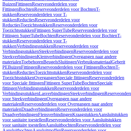
Buizen
Fittingen
Reserveonderdelen voor
Fittingen
Bochten
Reserveonderdelen voor Bochten
T-
stukken
Reserveonderdelen voor T-
stukken
Reducties
Reserveonderdelen voor
Reducties
Toezichtsstukken
Reserveonderdelen voor
Toezichtsstukken
Fittingen SuperTube
Reserveonderdelen voor
Fittingen SuperTube
Bochten
Reserveonderdelen voor Bochten
T-
stukken
Reserveonderdelen voor T-
stukken
Verbindingsstukken
Reserveonderdelen voor
Verbindingsstukken
Steekverbindingen
Reserveonderdelen voor
Steekverbindingen
Klemverbindingen
Overgangen naar andere
materialen
Toebehoren
Beugels
Sluitingen
Verbruiksmateriaal
Geberit
PE
Buizen
Fittingen
Reserveonderdelen voor Fittingen
Bochten
T-
stukken
Reducties
Toezichtsstukken
Reserveonderdelen voor
Toezichtsstukken
Overgangen
Speciale fittingen
Reserveonderdelen
voor Speciale fittingen
Fittingen SuperTube
Bochten
Speciale
fittingen
Verbindingsstukken
Reserveonderdelen voor
Verbindingsstukken
Lasverbindingen
Steekverbindingen
Reserveonder
voor Steekverbindingen
Overgangen naar andere
materialen
Reserveonderdelen voor Overgangen naar andere
materialen
Draadverbindingen
Reserveonderdelen voor
Draadverbindingen
Flensverbindingen
Kraagstukken
Aansluitstukken
voor sanitaire toestellen
Reserveonderdelen voor Aansluitstukken
voor sanitaire toestellen
Aansluitbochten
Reserveonderdelen voor
Aansluitbochten
Aansluitmoffen
Reserveonderdelen voor