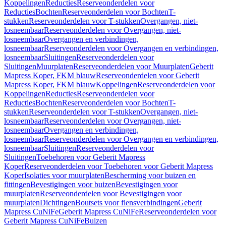
Koppelingen
Reducties
Reserveonderdelen voor
Reducties
Bochten
Reserveonderdelen voor Bochten
T-
stukken
Reserveonderdelen voor T-stukken
Overgangen, niet-
losneembaar
Reserveonderdelen voor Overgangen, niet-
losneembaar
Overgangen en verbindingen,
losneembaar
Reserveonderdelen voor Overgangen en verbindingen,
losneembaar
Sluitingen
Reserveonderdelen voor
Sluitingen
Muurplaten
Reserveonderdelen voor Muurplaten
Geberit
Mapress Koper, FKM blauw
Reserveonderdelen voor Geberit
Mapress Koper, FKM blauw
Koppelingen
Reserveonderdelen voor
Koppelingen
Reducties
Reserveonderdelen voor
Reducties
Bochten
Reserveonderdelen voor Bochten
T-
stukken
Reserveonderdelen voor T-stukken
Overgangen, niet-
losneembaar
Reserveonderdelen voor Overgangen, niet-
losneembaar
Overgangen en verbindingen,
losneembaar
Reserveonderdelen voor Overgangen en verbindingen,
losneembaar
Sluitingen
Reserveonderdelen voor
Sluitingen
Toebehoren voor Geberit Mapress
Koper
Reserveonderdelen voor Toebehoren voor Geberit Mapress
Koper
Isolaties voor muurplaten
Bescherming voor buizen en
fittingen
Bevestigingen voor buizen
Bevestigingen voor
muurplaten
Reserveonderdelen voor Bevestigingen voor
muurplaten
Dichtingen
Boutsets voor flensverbindingen
Geberit
Mapress CuNiFe
Geberit Mapress CuNiFe
Reserveonderdelen voor
Geberit Mapress CuNiFe
Buizen