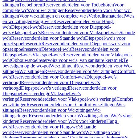
zittingen
Toebehoren
Reserveonderdelen voor Toebehoren
Voor
complete wc's
Voor wc-zittingen
Reserveonderdelen voor Voor wc-
zittingen
Voor wc-zittingen en complete wc's
Verbruiksmateriaal
Wc's
en wc-zittingen
Hang-wc's
Reserveonderdelen voor Hang-
wc's
Diepspoel-wc's
Reserveonderdelen voor Diepspoel-
wc's
Vlakspoel-wc's
Reserveonderdelen voor Vlakspoel-wc's
Staande
wc's
Reserveonderdelen voor Staande wc's
Diepspoel-wc’s voor
opzet spoelreservoir
Reserveonderdelen voor Diepspoel-wc’s voor
opzet spoelreservoir
Diepspoel-wc's
Reserveonderdelen voor
Diepspoel-wc's
Vlakspoel-wc's
Reserveonderdelen voor Vlakspoel-
wc's
Opbouwspoelreservoirs voor wc's, van sanitaire keramiek
Te
bevestigen op de wc-pot
Wc-zittingen
Reserveonderdelen voor Wc-
zittingen
Wc-zittingen
Reserveonderdelen voor Wc-zittingen
Comfort-
wc's
Reserveonderdelen voor Comfort-wc's
Diepspoel-wc’s
verhoogd
Reserveonderdelen voor Diepspoel-wc’s
verhoogd
Diepspoel-wc's verlengd
Reserveonderdelen voor
Diepspoel-wc's verlengd
Vlakspoel-wc’s
verlengd
Reserveonderdelen voor Vlakspoel-wc’s verlengd
Comfort
wc-zittingen
Reserveonderdelen voor Comfort wc-zittingen
Wc-
zittingen
Reserveonderdelen voor Wc-zittingen
Wc-
zittingsringen
Reserveonderdelen voor Wc-zittingsringen
Wc’s voor
kinderen
Reserveonderdelen voor Wc’s voor kinderen
Hang-
wc's
Reserveonderdelen voor Hang-wc's
Staande
wc's
Reserveonderdelen voor Staande wc's
Wc-zittingen voor
kinderen
Reserveonderdelen voor Wc-zittingen voor kinderen
Wc-