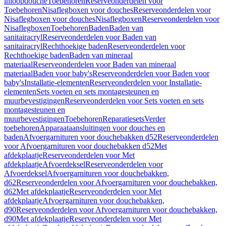
inloopdouche
Toebehoren
Reserveonderdelen voor
Toebehoren
Nisaflegboxen voor douches
Reserveonderdelen voor
Nisaflegboxen voor douches
Nisaflegboxen
Reserveonderdelen voor
Nisaflegboxen
Toebehoren
Baden
Baden van
sanitairacryl
Reserveonderdelen voor Baden van
sanitairacryl
Rechthoekige baden
Reserveonderdelen voor
Rechthoekige baden
Baden van mineraal
materiaal
Reserveonderdelen voor Baden van mineraal
materiaal
Baden voor baby's
Reserveonderdelen voor Baden voor
baby's
Installatie-elementen
Reserveonderdelen voor Installatie-
elementen
Sets voeten en sets montagesteunen en
muurbevestigingen
Reserveonderdelen voor Sets voeten en sets
montagesteunen en
muurbevestigingen
Toebehoren
Reparatiesets
Verder
toebehoren
Apparaataansluitingen voor douches en
baden
Afvoergarnituren voor douchebakken d52
Reserveonderdelen
voor Afvoergarnituren voor douchebakken d52
Met
afdekplaatje
Reserveonderdelen voor Met
afdekplaatje
Afvoerdeksel
Reserveonderdelen voor
Afvoerdeksel
Afvoergarnituren voor douchebakken,
d62
Reserveonderdelen voor Afvoergarnituren voor douchebakken,
d62
Met afdekplaatje
Reserveonderdelen voor Met
afdekplaatje
Afvoergarnituren voor douchebakken,
d90
Reserveonderdelen voor Afvoergarnituren voor douchebakken,
d90
Met afdekplaatje
Reserveonderdelen voor Met