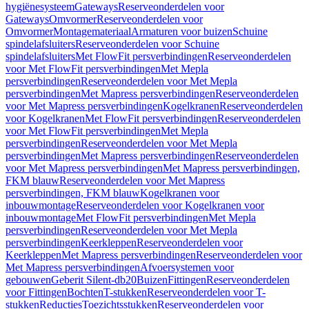
hygiënesysteem
Gateways
Reserveonderdelen voor
Gateways
Omvormer
Reserveonderdelen voor
Omvormer
Montagemateriaal
Armaturen voor buizen
Schuine
spindelafsluiters
Reserveonderdelen voor Schuine
spindelafsluiters
Met FlowFit persverbindingen
Reserveonderdelen
voor Met FlowFit persverbindingen
Met Mepla
persverbindingen
Reserveonderdelen voor Met Mepla
persverbindingen
Met Mapress persverbindingen
Reserveonderdelen
voor Met Mapress persverbindingen
Kogelkranen
Reserveonderdelen
voor Kogelkranen
Met FlowFit persverbindingen
Reserveonderdelen
voor Met FlowFit persverbindingen
Met Mepla
persverbindingen
Reserveonderdelen voor Met Mepla
persverbindingen
Met Mapress persverbindingen
Reserveonderdelen
voor Met Mapress persverbindingen
Met Mapress persverbindingen,
FKM blauw
Reserveonderdelen voor Met Mapress
persverbindingen, FKM blauw
Kogelkranen voor
inbouwmontage
Reserveonderdelen voor Kogelkranen voor
inbouwmontage
Met FlowFit persverbindingen
Met Mepla
persverbindingen
Reserveonderdelen voor Met Mepla
persverbindingen
Keerkleppen
Reserveonderdelen voor
Keerkleppen
Met Mapress persverbindingen
Reserveonderdelen voor
Met Mapress persverbindingen
Afvoersystemen voor
gebouwen
Geberit Silent-db20
Buizen
Fittingen
Reserveonderdelen
voor Fittingen
Bochten
T-stukken
Reserveonderdelen voor T-
stukken
Reducties
Toezichtsstukken
Reserveonderdelen voor