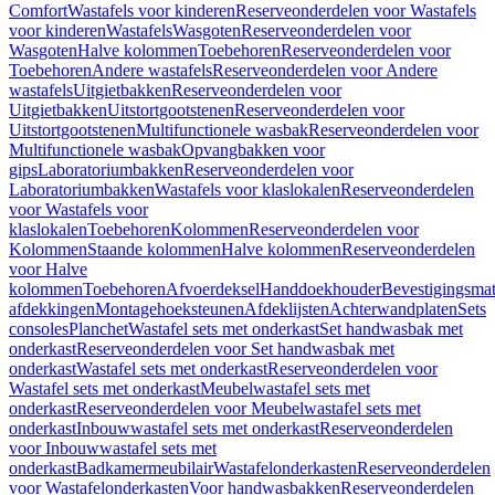
Comfort
Wastafels voor kinderen
Reserveonderdelen voor Wastafels
voor kinderen
Wastafels
Wasgoten
Reserveonderdelen voor
Wasgoten
Halve kolommen
Toebehoren
Reserveonderdelen voor
Toebehoren
Andere wastafels
Reserveonderdelen voor Andere
wastafels
Uitgietbakken
Reserveonderdelen voor
Uitgietbakken
Uitstortgootstenen
Reserveonderdelen voor
Uitstortgootstenen
Multifunctionele wasbak
Reserveonderdelen voor
Multifunctionele wasbak
Opvangbakken voor
gips
Laboratoriumbakken
Reserveonderdelen voor
Laboratoriumbakken
Wastafels voor klaslokalen
Reserveonderdelen
voor Wastafels voor
klaslokalen
Toebehoren
Kolommen
Reserveonderdelen voor
Kolommen
Staande kolommen
Halve kolommen
Reserveonderdelen
voor Halve
kolommen
Toebehoren
Afvoerdeksel
Handdoekhouder
Bevestigingsmat
afdekkingen
Montagehoeksteunen
Afdeklijsten
Achterwandplaten
Sets
consoles
Planchet
Wastafel sets met onderkast
Set handwasbak met
onderkast
Reserveonderdelen voor Set handwasbak met
onderkast
Wastafel sets met onderkast
Reserveonderdelen voor
Wastafel sets met onderkast
Meubelwastafel sets met
onderkast
Reserveonderdelen voor Meubelwastafel sets met
onderkast
Inbouwwastafel sets met onderkast
Reserveonderdelen
voor Inbouwwastafel sets met
onderkast
Badkamermeubilair
Wastafelonderkasten
Reserveonderdelen
voor Wastafelonderkasten
Voor handwasbakken
Reserveonderdelen