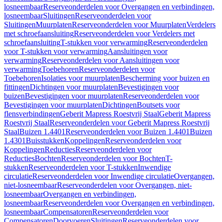
losneembaar
Reserveonderdelen voor Overgangen en verbindingen,
losneembaar
Sluitingen
Reserveonderdelen voor
Sluitingen
Muurplaten
Reserveonderdelen voor Muurplaten
Verdelers
met schroefaansluiting
Reserveonderdelen voor Verdelers met
schroefaansluiting
T-stukken voor verwarming
Reserveonderdelen
voor T-stukken voor verwarming
Aansluitingen voor
verwarming
Reserveonderdelen voor Aansluitingen voor
verwarming
Toebehoren
Reserveonderdelen voor
Toebehoren
Isolaties voor muurplaten
Bescherming voor buizen en
fittingen
Dichtingen voor muurplaten
Bevestigingen voor
buizen
Bevestigingen voor muurplaten
Reserveonderdelen voor
Bevestigingen voor muurplaten
Dichtingen
Boutsets voor
flensverbindingen
Geberit Mapress Roestvrij Staal
Geberit Mapress
Roestvrij Staal
Reserveonderdelen voor Geberit Mapress Roestvrij
Staal
Buizen 1.4401
Reserveonderdelen voor Buizen 1.4401
Buizen
1.4301
Buisstukken
Koppelingen
Reserveonderdelen voor
Koppelingen
Reducties
Reserveonderdelen voor
Reducties
Bochten
Reserveonderdelen voor Bochten
T-
stukken
Reserveonderdelen voor T-stukken
Inwendige
circulatie
Reserveonderdelen voor Inwendige circulatie
Overgangen,
niet-losneembaar
Reserveonderdelen voor Overgangen, niet-
losneembaar
Overgangen en verbindingen,
losneembaar
Reserveonderdelen voor Overgangen en verbindingen,
losneembaar
Compensatoren
Reserveonderdelen voor
Compensatoren
Doorvoeren
Sluitingen
Reserveonderdelen voor