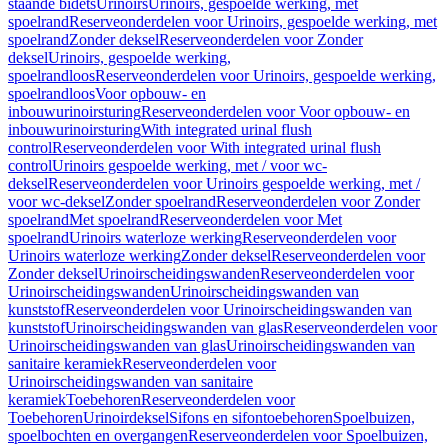
staande bidets
Urinoirs
Urinoirs, gespoelde werking, met
spoelrand
Reserveonderdelen voor Urinoirs, gespoelde werking, met
spoelrand
Zonder deksel
Reserveonderdelen voor Zonder
deksel
Urinoirs, gespoelde werking,
spoelrandloos
Reserveonderdelen voor Urinoirs, gespoelde werking,
spoelrandloos
Voor opbouw- en
inbouwurinoirsturing
Reserveonderdelen voor Voor opbouw- en
inbouwurinoirsturing
With integrated urinal flush
control
Reserveonderdelen voor With integrated urinal flush
control
Urinoirs gespoelde werking, met / voor wc-
deksel
Reserveonderdelen voor Urinoirs gespoelde werking, met /
voor wc-deksel
Zonder spoelrand
Reserveonderdelen voor Zonder
spoelrand
Met spoelrand
Reserveonderdelen voor Met
spoelrand
Urinoirs waterloze werking
Reserveonderdelen voor
Urinoirs waterloze werking
Zonder deksel
Reserveonderdelen voor
Zonder deksel
Urinoirscheidingswanden
Reserveonderdelen voor
Urinoirscheidingswanden
Urinoirscheidingswanden van
kunststof
Reserveonderdelen voor Urinoirscheidingswanden van
kunststof
Urinoirscheidingswanden van glas
Reserveonderdelen voor
Urinoirscheidingswanden van glas
Urinoirscheidingswanden van
sanitaire keramiek
Reserveonderdelen voor
Urinoirscheidingswanden van sanitaire
keramiek
Toebehoren
Reserveonderdelen voor
Toebehoren
Urinoirdeksel
Sifons en sifontoebehoren
Spoelbuizen,
spoelbochten en overgangen
Reserveonderdelen voor Spoelbuizen,