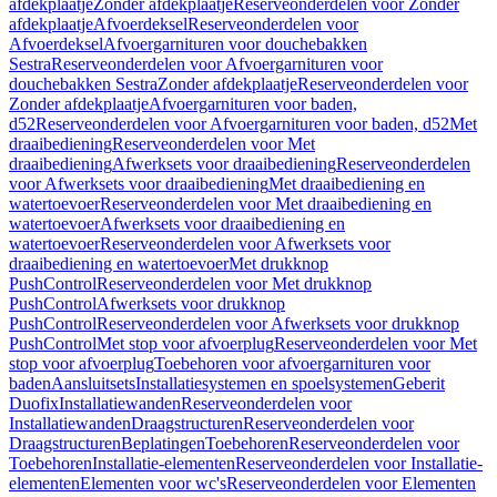
afdekplaatje
Zonder afdekplaatje
Reserveonderdelen voor Zonder
afdekplaatje
Afvoerdeksel
Reserveonderdelen voor
Afvoerdeksel
Afvoergarnituren voor douchebakken
Sestra
Reserveonderdelen voor Afvoergarnituren voor
douchebakken Sestra
Zonder afdekplaatje
Reserveonderdelen voor
Zonder afdekplaatje
Afvoergarnituren voor baden,
d52
Reserveonderdelen voor Afvoergarnituren voor baden, d52
Met
draaibediening
Reserveonderdelen voor Met
draaibediening
Afwerksets voor draaibediening
Reserveonderdelen
voor Afwerksets voor draaibediening
Met draaibediening en
watertoevoer
Reserveonderdelen voor Met draaibediening en
watertoevoer
Afwerksets voor draaibediening en
watertoevoer
Reserveonderdelen voor Afwerksets voor
draaibediening en watertoevoer
Met drukknop
PushControl
Reserveonderdelen voor Met drukknop
PushControl
Afwerksets voor drukknop
PushControl
Reserveonderdelen voor Afwerksets voor drukknop
PushControl
Met stop voor afvoerplug
Reserveonderdelen voor Met
stop voor afvoerplug
Toebehoren voor afvoergarnituren voor
baden
Aansluitsets
Installatiesystemen en spoelsystemen
Geberit
Duofix
Installatiewanden
Reserveonderdelen voor
Installatiewanden
Draagstructuren
Reserveonderdelen voor
Draagstructuren
Beplatingen
Toebehoren
Reserveonderdelen voor
Toebehoren
Installatie-elementen
Reserveonderdelen voor Installatie-
elementen
Elementen voor wc's
Reserveonderdelen voor Elementen