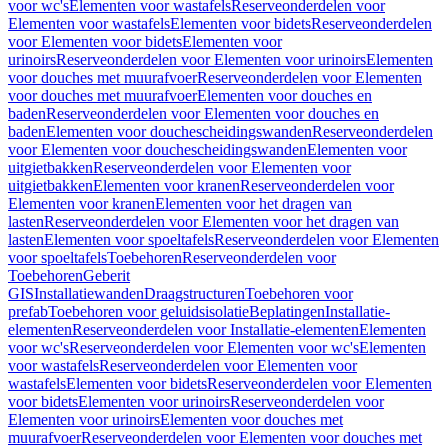
voor wc's
Elementen voor wastafels
Reserveonderdelen voor
Elementen voor wastafels
Elementen voor bidets
Reserveonderdelen
voor Elementen voor bidets
Elementen voor
urinoirs
Reserveonderdelen voor Elementen voor urinoirs
Elementen
voor douches met muurafvoer
Reserveonderdelen voor Elementen
voor douches met muurafvoer
Elementen voor douches en
baden
Reserveonderdelen voor Elementen voor douches en
baden
Elementen voor douchescheidingswanden
Reserveonderdelen
voor Elementen voor douchescheidingswanden
Elementen voor
uitgietbakken
Reserveonderdelen voor Elementen voor
uitgietbakken
Elementen voor kranen
Reserveonderdelen voor
Elementen voor kranen
Elementen voor het dragen van
lasten
Reserveonderdelen voor Elementen voor het dragen van
lasten
Elementen voor spoeltafels
Reserveonderdelen voor Elementen
voor spoeltafels
Toebehoren
Reserveonderdelen voor
Toebehoren
Geberit
GIS
Installatiewanden
Draagstructuren
Toebehoren voor
prefab
Toebehoren voor geluidsisolatie
Beplatingen
Installatie-
elementen
Reserveonderdelen voor Installatie-elementen
Elementen
voor wc's
Reserveonderdelen voor Elementen voor wc's
Elementen
voor wastafels
Reserveonderdelen voor Elementen voor
wastafels
Elementen voor bidets
Reserveonderdelen voor Elementen
voor bidets
Elementen voor urinoirs
Reserveonderdelen voor
Elementen voor urinoirs
Elementen voor douches met
muurafvoer
Reserveonderdelen voor Elementen voor douches met