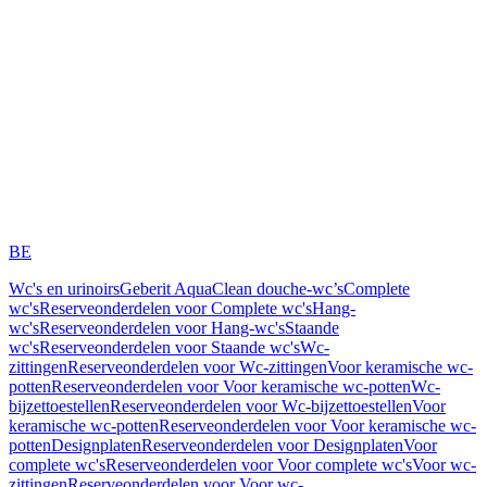
BE
Wc's en urinoirs
Geberit AquaClean douche-wc’s
Complete
wc's
Reserveonderdelen voor Complete wc's
Hang-
wc's
Reserveonderdelen voor Hang-wc's
Staande
wc's
Reserveonderdelen voor Staande wc's
Wc-
zittingen
Reserveonderdelen voor Wc-zittingen
Voor keramische wc-
potten
Reserveonderdelen voor Voor keramische wc-potten
Wc-
bijzettoestellen
Reserveonderdelen voor Wc-bijzettoestellen
Voor
keramische wc-potten
Reserveonderdelen voor Voor keramische wc-
potten
Designplaten
Reserveonderdelen voor Designplaten
Voor
complete wc's
Reserveonderdelen voor Voor complete wc's
Voor wc-
zittingen
Reserveonderdelen voor Voor wc-