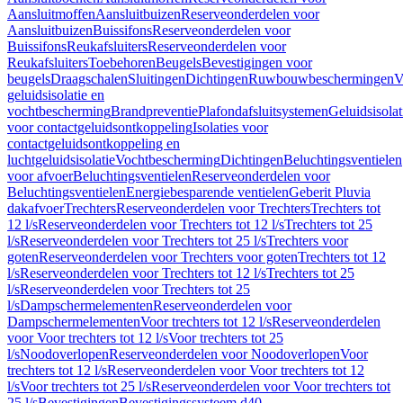
Aansluitmoffen
Aansluitbuizen
Reserveonderdelen voor
Aansluitbuizen
Buissifons
Reserveonderdelen voor
Buissifons
Reukafsluiters
Reserveonderdelen voor
Reukafsluiters
Toebehoren
Beugels
Bevestigingen voor
beugels
Draagschalen
Sluitingen
Dichtingen
Ruwbouwbeschermingen
V
geluidsisolatie en
vochtbescherming
Brandpreventie
Plafondafsluitsystemen
Geluidsisolat
voor contactgeluidsontkoppeling
Isolaties voor
contactgeluidsontkoppeling en
luchtgeluidsisolatie
Vochtbescherming
Dichtingen
Beluchtingsventielen
voor afvoer
Beluchtingsventielen
Reserveonderdelen voor
Beluchtingsventielen
Energiebesparende ventielen
Geberit Pluvia
dakafvoer
Trechters
Reserveonderdelen voor Trechters
Trechters tot
12 l/s
Reserveonderdelen voor Trechters tot 12 l/s
Trechters tot 25
l/s
Reserveonderdelen voor Trechters tot 25 l/s
Trechters voor
goten
Reserveonderdelen voor Trechters voor goten
Trechters tot 12
l/s
Reserveonderdelen voor Trechters tot 12 l/s
Trechters tot 25
l/s
Reserveonderdelen voor Trechters tot 25
l/s
Dampschermelementen
Reserveonderdelen voor
Dampschermelementen
Voor trechters tot 12 l/s
Reserveonderdelen
voor Voor trechters tot 12 l/s
Voor trechters tot 25
l/s
Noodoverlopen
Reserveonderdelen voor Noodoverlopen
Voor
trechters tot 12 l/s
Reserveonderdelen voor Voor trechters tot 12
l/s
Voor trechters tot 25 l/s
Reserveonderdelen voor Voor trechters tot
25 l/s
Bevestigingen
Bevestigingssysteem d40–