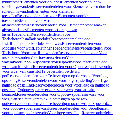
muurafvoer
Elementen voor douches
Elementen voor douche-
scheidingswanden
Reserveonderdelen voor Elementen voor douche-
scheidingswanden
Elementen voor kranen en
toestellen
Reserveonderdelen voor Elementen voor kranen en
toestellen
Elementen voor was- en
afwasmachines
Reserveonderdelen voor Elementen voor was- en
afwasmachines
Elementen voor het dragen van
lasten
Toebehoren
Reserveonderdelen voor
Toebehoren
Installatiemodules
Reserveonderdelen voor
Installatiemodules
Modules voor wc's
Reserveonderdelen voor
Modules voor wc's
Beplatingen
Toebehoren
Reserveonderdelen voor
Toebehoren
Voor installatiewanden
Reserveonderdelen voor Voor
installatiewanden
Voor toevoersystemen
Voor
waterafvoer
Opbouwspoelreservoirs
Opbouwspoelreservoirs voor
wc's, van kunststof
Reserveonderdelen voor Opbouwspoelreservoirs
voor wc's, van kunststof
Te bevestigen op de wc-
pot
Reserveonderdelen voor Te bevestigen op de wc-pot
Voor hoge
opstelling
Reserveonderdelen voor Voor hoge opstelling
Voor lage en
halfhoge opstelling
Reserveonderdelen voor Voor lage en halfhoge
opstelling
Opbouwspoelreservoirs voor wc's, van sanitaire
keramiek
Reserveonderdelen voor Opbouwspoelreservoirs voor
wc's, van sanitaire keramiek
Te bevestigen op de wc-
pot
Reserveonderdelen voor Te bevestigen op de wc-pot
Spoelbuizen
voor opbouwspoelreservoirs
Reserveonderdelen voor Spoelbuizen
voor opbouwspoelreservoirs
Voor hoge opstelling
Reserveonderdelen