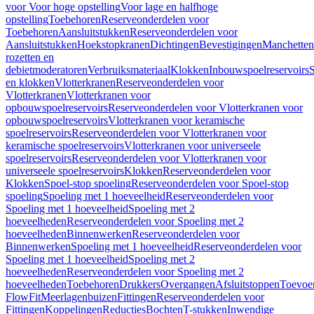
voor Voor hoge opstelling
Voor lage en halfhoge
opstelling
Toebehoren
Reserveonderdelen voor
Toebehoren
Aansluitstukken
Reserveonderdelen voor
Aansluitstukken
Hoekstopkranen
Dichtingen
Bevestigingen
Manchetten
rozetten en
debietmoderatoren
Verbruiksmateriaal
Klokken
Inbouwspoelreservoirs
en klokken
Vlotterkranen
Reserveonderdelen voor
Vlotterkranen
Vlotterkranen voor
opbouwspoelreservoirs
Reserveonderdelen voor Vlotterkranen voor
opbouwspoelreservoirs
Vlotterkranen voor keramische
spoelreservoirs
Reserveonderdelen voor Vlotterkranen voor
keramische spoelreservoirs
Vlotterkranen voor universeele
spoelreservoirs
Reserveonderdelen voor Vlotterkranen voor
universeele spoelreservoirs
Klokken
Reserveonderdelen voor
Klokken
Spoel-stop spoeling
Reserveonderdelen voor Spoel-stop
spoeling
Spoeling met 1 hoeveelheid
Reserveonderdelen voor
Spoeling met 1 hoeveelheid
Spoeling met 2
hoeveelheden
Reserveonderdelen voor Spoeling met 2
hoeveelheden
Binnenwerken
Reserveonderdelen voor
Binnenwerken
Spoeling met 1 hoeveelheid
Reserveonderdelen voor
Spoeling met 1 hoeveelheid
Spoeling met 2
hoeveelheden
Reserveonderdelen voor Spoeling met 2
hoeveelheden
Toebehoren
Drukkers
Overgangen
Afsluitstoppen
Toevoe
FlowFit
Meerlagenbuizen
Fittingen
Reserveonderdelen voor
Fittingen
Koppelingen
Reducties
Bochten
T-stukken
Inwendige