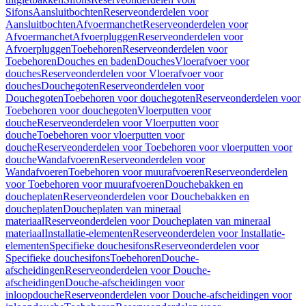
Sifons
Aansluitbochten
Reserveonderdelen voor
Aansluitbochten
Afvoermanchet
Reserveonderdelen voor
Afvoermanchet
Afvoerpluggen
Reserveonderdelen voor
Afvoerpluggen
Toebehoren
Reserveonderdelen voor
Toebehoren
Douches en baden
Douches
Vloerafvoer voor
douches
Reserveonderdelen voor Vloerafvoer voor
douches
Douchegoten
Reserveonderdelen voor
Douchegoten
Toebehoren voor douchegoten
Reserveonderdelen voor
Toebehoren voor douchegoten
Vloerputten voor
douche
Reserveonderdelen voor Vloerputten voor
douche
Toebehoren voor vloerputten voor
douche
Reserveonderdelen voor Toebehoren voor vloerputten voor
douche
Wandafvoeren
Reserveonderdelen voor
Wandafvoeren
Toebehoren voor muurafvoeren
Reserveonderdelen
voor Toebehoren voor muurafvoeren
Douchebakken en
doucheplaten
Reserveonderdelen voor Douchebakken en
doucheplaten
Doucheplaten van mineraal
materiaal
Reserveonderdelen voor Doucheplaten van mineraal
materiaal
Installatie-elementen
Reserveonderdelen voor Installatie-
elementen
Specifieke douchesifons
Reserveonderdelen voor
Specifieke douchesifons
Toebehoren
Douche-
afscheidingen
Reserveonderdelen voor Douche-
afscheidingen
Douche-afscheidingen voor
inloopdouche
Reserveonderdelen voor Douche-afscheidingen voor