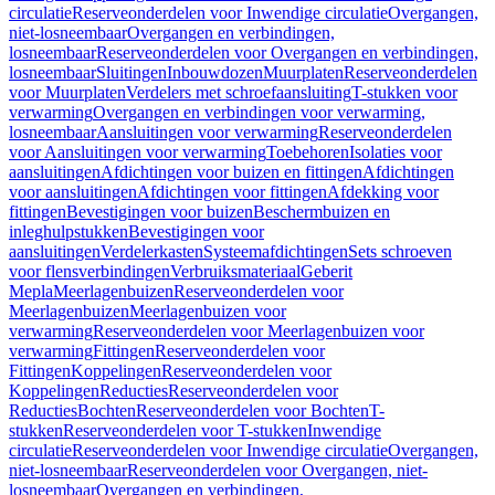
circulatie
Reserveonderdelen voor Inwendige circulatie
Overgangen,
niet-losneembaar
Overgangen en verbindingen,
losneembaar
Reserveonderdelen voor Overgangen en verbindingen,
losneembaar
Sluitingen
Inbouwdozen
Muurplaten
Reserveonderdelen
voor Muurplaten
Verdelers met schroefaansluiting
T-stukken voor
verwarming
Overgangen en verbindingen voor verwarming,
losneembaar
Aansluitingen voor verwarming
Reserveonderdelen
voor Aansluitingen voor verwarming
Toebehoren
Isolaties voor
aansluitingen
Afdichtingen voor buizen en fittingen
Afdichtingen
voor aansluitingen
Afdichtingen voor fittingen
Afdekking voor
fittingen
Bevestigingen voor buizen
Beschermbuizen en
inleghulpstukken
Bevestigingen voor
aansluitingen
Verdelerkasten
Systeemafdichtingen
Sets schroeven
voor flensverbindingen
Verbruiksmateriaal
Geberit
Mepla
Meerlagenbuizen
Reserveonderdelen voor
Meerlagenbuizen
Meerlagenbuizen voor
verwarming
Reserveonderdelen voor Meerlagenbuizen voor
verwarming
Fittingen
Reserveonderdelen voor
Fittingen
Koppelingen
Reserveonderdelen voor
Koppelingen
Reducties
Reserveonderdelen voor
Reducties
Bochten
Reserveonderdelen voor Bochten
T-
stukken
Reserveonderdelen voor T-stukken
Inwendige
circulatie
Reserveonderdelen voor Inwendige circulatie
Overgangen,
niet-losneembaar
Reserveonderdelen voor Overgangen, niet-
losneembaar
Overgangen en verbindingen,