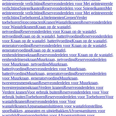
geïntegreerde verlichting
Reserveonderdelen voor Met geïntegreerde
verlichting
Spiegelkasten
Reserveonderdelen voor Spiegelkasten
Met
geïntegreerde verlichting
Reserveonderdelen voor Met geïntegreerde
verlichting
Toebehoren
Lichtelementen
Grepen
Verder
toebehoren
Stopcontacten
Kranen
Wastafelkranen
Reserveonderdelen
voor Wastafelkranen
Kraan op de wastafel,
netvoeding
Reserveonderdelen voor Kraan op de wastafel,
netvoeding
Kraan op de wastafel, batterijvoeding
Reserveonderdelen
voor Kraan op de wastafel, batterijvoeding
Kraan op de wastafel,
generatorvoeding
Reserveonderdelen voor Kraan op de wastafel,
generatorvoeding
Kraan op de wastafel,
eenhendelmengkraan
Reserveonderdelen voor Kraan op de wastafel,
eenhendelmengkraan
Muurkraan, netvoeding
Reserveonderdelen
voor Muurkraan, netvoeding
Muurkraan,
batterijvoeding
Reserveonderdelen voor Muurkraan,
batterijvoeding
Muurkraan, generatorvoeding
Reserveonderdelen
voor Muurkraan, generatorvoeding
Muurkraan,
tweegreepsmengkraan
Reserveonderdelen voor Muurkraan,
tweegreepsmengkraan
Verdere kranen
Reserveonderdelen voor
Verdere kranen
Voor gebruik buiten
Reserveonderdelen voor Voor
gebruik buiten
Toebehoren
Reserveonderdelen voor Toebehoren
Voor
wastafelkranen
Reserveonderdelen voor Voor
wastafelkranen
Apparaataansluitingen voor wastafelopstelling,
spoelbakken, apparaten en uitgietbakken
Afvoergarnituren voor
wastafels
Reserveonderdelen voor Afvoergarnituren voor