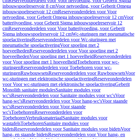
cm
Reserveonderdelen voor Voor netvoeding, voor Geberit Sigma
inbouwspoelreservoir 8 cm
Voor netvoeding, voor Geberit Omega
inbouwspoelreservoir 12 cm
Reserveonderdelen voor Voor
netvoeding, voor Geberit Omega inbouwspoelreservoir 12 cm
Voor
batterijvoeding, voor Geberit Sigma inbouwspoelreservoir 12
cm
Reserveonderdelen voor Voor batterijvoeding, voor Geberit
Sigma inbouwspoelreservoir 12 cm
Wc-sturingen met pneumatische
spoelactivering
Reserveonderdelen voor Wc-sturingen met
pneumatische spoelactivering
Voor spoeling met 2
hoeveelheden
Reserveonderdelen voor Voor spoeling met 2
hoeveelheden
Voor spoeling met 1 hoeveelheid
Reserveonderdelen
voor Voor spoeling met 1 hoeveelheid
Toebehoren voor wc-
sturingen
Reserveonderdelen voor Toebehoren voor wc-
sturingen
Ruwbouwsets
Reserveonderdelen voor Ruwbouwsets
Voor
wc-sturingen met elektronische spoelactivering
Reserveonderdelen
voor Voor wc-sturingen met elektronische spoelactivering
Geberit
Monolith sanitaire modules
Sanitaire modules voor
wc's
Reserveonderdelen voor Sanitaire modules voor wc's
Voor
hang-wc's
Reserveonderdelen voor Voor hang-wc's
Voor staande
wc's
Reserveonderdelen voor Voor staande
wc's
Toebehoren
Reserveonderdelen voor
Toebehoren
Verbruiksmateriaal
Sanitaire modules voor
wastafels
Toebehoren
Sanitaire modules voor
bidets
Reserveonderdelen voor Sanitaire modules voor bidets
Voor
hang- en staande bidets
Reserveonderdelen voor Voor hang- en