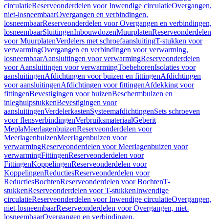
circulatie
Reserveonderdelen voor Inwendige circulatie
Overgangen,
niet-losneembaar
Overgangen en verbindingen,
losneembaar
Reserveonderdelen voor Overgangen en verbindingen,
losneembaar
Sluitingen
Inbouwdozen
Muurplaten
Reserveonderdelen
voor Muurplaten
Verdelers met schroefaansluiting
T-stukken voor
verwarming
Overgangen en verbindingen voor verwarming,
losneembaar
Aansluitingen voor verwarming
Reserveonderdelen
voor Aansluitingen voor verwarming
Toebehoren
Isolaties voor
aansluitingen
Afdichtingen voor buizen en fittingen
Afdichtingen
voor aansluitingen
Afdichtingen voor fittingen
Afdekking voor
fittingen
Bevestigingen voor buizen
Beschermbuizen en
inleghulpstukken
Bevestigingen voor
aansluitingen
Verdelerkasten
Systeemafdichtingen
Sets schroeven
voor flensverbindingen
Verbruiksmateriaal
Geberit
Mepla
Meerlagenbuizen
Reserveonderdelen voor
Meerlagenbuizen
Meerlagenbuizen voor
verwarming
Reserveonderdelen voor Meerlagenbuizen voor
verwarming
Fittingen
Reserveonderdelen voor
Fittingen
Koppelingen
Reserveonderdelen voor
Koppelingen
Reducties
Reserveonderdelen voor
Reducties
Bochten
Reserveonderdelen voor Bochten
T-
stukken
Reserveonderdelen voor T-stukken
Inwendige
circulatie
Reserveonderdelen voor Inwendige circulatie
Overgangen,
niet-losneembaar
Reserveonderdelen voor Overgangen, niet-
losneembaar
Overgangen en verbindingen,