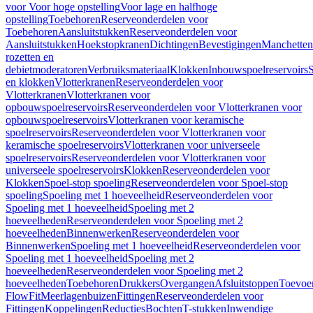
voor Voor hoge opstelling
Voor lage en halfhoge
opstelling
Toebehoren
Reserveonderdelen voor
Toebehoren
Aansluitstukken
Reserveonderdelen voor
Aansluitstukken
Hoekstopkranen
Dichtingen
Bevestigingen
Manchetten
rozetten en
debietmoderatoren
Verbruiksmateriaal
Klokken
Inbouwspoelreservoirs
en klokken
Vlotterkranen
Reserveonderdelen voor
Vlotterkranen
Vlotterkranen voor
opbouwspoelreservoirs
Reserveonderdelen voor Vlotterkranen voor
opbouwspoelreservoirs
Vlotterkranen voor keramische
spoelreservoirs
Reserveonderdelen voor Vlotterkranen voor
keramische spoelreservoirs
Vlotterkranen voor universeele
spoelreservoirs
Reserveonderdelen voor Vlotterkranen voor
universeele spoelreservoirs
Klokken
Reserveonderdelen voor
Klokken
Spoel-stop spoeling
Reserveonderdelen voor Spoel-stop
spoeling
Spoeling met 1 hoeveelheid
Reserveonderdelen voor
Spoeling met 1 hoeveelheid
Spoeling met 2
hoeveelheden
Reserveonderdelen voor Spoeling met 2
hoeveelheden
Binnenwerken
Reserveonderdelen voor
Binnenwerken
Spoeling met 1 hoeveelheid
Reserveonderdelen voor
Spoeling met 1 hoeveelheid
Spoeling met 2
hoeveelheden
Reserveonderdelen voor Spoeling met 2
hoeveelheden
Toebehoren
Drukkers
Overgangen
Afsluitstoppen
Toevoe
FlowFit
Meerlagenbuizen
Fittingen
Reserveonderdelen voor
Fittingen
Koppelingen
Reducties
Bochten
T-stukken
Inwendige