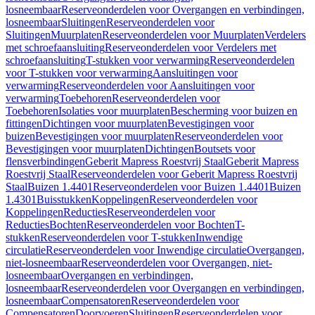
losneembaar
Reserveonderdelen voor Overgangen en verbindingen,
losneembaar
Sluitingen
Reserveonderdelen voor
Sluitingen
Muurplaten
Reserveonderdelen voor Muurplaten
Verdelers
met schroefaansluiting
Reserveonderdelen voor Verdelers met
schroefaansluiting
T-stukken voor verwarming
Reserveonderdelen
voor T-stukken voor verwarming
Aansluitingen voor
verwarming
Reserveonderdelen voor Aansluitingen voor
verwarming
Toebehoren
Reserveonderdelen voor
Toebehoren
Isolaties voor muurplaten
Bescherming voor buizen en
fittingen
Dichtingen voor muurplaten
Bevestigingen voor
buizen
Bevestigingen voor muurplaten
Reserveonderdelen voor
Bevestigingen voor muurplaten
Dichtingen
Boutsets voor
flensverbindingen
Geberit Mapress Roestvrij Staal
Geberit Mapress
Roestvrij Staal
Reserveonderdelen voor Geberit Mapress Roestvrij
Staal
Buizen 1.4401
Reserveonderdelen voor Buizen 1.4401
Buizen
1.4301
Buisstukken
Koppelingen
Reserveonderdelen voor
Koppelingen
Reducties
Reserveonderdelen voor
Reducties
Bochten
Reserveonderdelen voor Bochten
T-
stukken
Reserveonderdelen voor T-stukken
Inwendige
circulatie
Reserveonderdelen voor Inwendige circulatie
Overgangen,
niet-losneembaar
Reserveonderdelen voor Overgangen, niet-
losneembaar
Overgangen en verbindingen,
losneembaar
Reserveonderdelen voor Overgangen en verbindingen,
losneembaar
Compensatoren
Reserveonderdelen voor
Compensatoren
Doorvoeren
Sluitingen
Reserveonderdelen voor