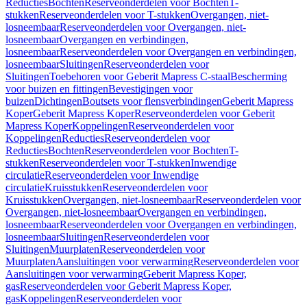
Reducties
Bochten
Reserveonderdelen voor Bochten
T-
stukken
Reserveonderdelen voor T-stukken
Overgangen, niet-
losneembaar
Reserveonderdelen voor Overgangen, niet-
losneembaar
Overgangen en verbindingen,
losneembaar
Reserveonderdelen voor Overgangen en verbindingen,
losneembaar
Sluitingen
Reserveonderdelen voor
Sluitingen
Toebehoren voor Geberit Mapress C-staal
Bescherming
voor buizen en fittingen
Bevestigingen voor
buizen
Dichtingen
Boutsets voor flensverbindingen
Geberit Mapress
Koper
Geberit Mapress Koper
Reserveonderdelen voor Geberit
Mapress Koper
Koppelingen
Reserveonderdelen voor
Koppelingen
Reducties
Reserveonderdelen voor
Reducties
Bochten
Reserveonderdelen voor Bochten
T-
stukken
Reserveonderdelen voor T-stukken
Inwendige
circulatie
Reserveonderdelen voor Inwendige
circulatie
Kruisstukken
Reserveonderdelen voor
Kruisstukken
Overgangen, niet-losneembaar
Reserveonderdelen voor
Overgangen, niet-losneembaar
Overgangen en verbindingen,
losneembaar
Reserveonderdelen voor Overgangen en verbindingen,
losneembaar
Sluitingen
Reserveonderdelen voor
Sluitingen
Muurplaten
Reserveonderdelen voor
Muurplaten
Aansluitingen voor verwarming
Reserveonderdelen voor
Aansluitingen voor verwarming
Geberit Mapress Koper,
gas
Reserveonderdelen voor Geberit Mapress Koper,
gas
Koppelingen
Reserveonderdelen voor