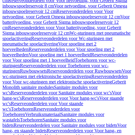
cm
Reserveonderdelen voor Voor netvoeding, voor Geberit Sigma
inbouwspoelreservoir 8 cm
Voor netvoeding, voor Geberit Omega
inbouwspoelreservoir 12 cm
Reserveonderdelen voor Voor
netvoeding, voor Geberit Omega inbouwspoelreservoir 12 cm
Voor
batterijvoeding, voor Geberit Sigma inbouwspoelreservoir 12
cm
Reserveonderdelen voor Voor batterijvoeding, voor Geberit
Sigma inbouwspoelreservoir 12 cm
Wc-sturingen met pneumatische
spoelactivering
Reserveonderdelen voor Wc-sturingen met
pneumatische spoelactivering
Voor spoeling met 2
hoeveelheden
Reserveonderdelen voor Voor spoeling met 2
hoeveelheden
Voor spoeling met 1 hoeveelheid
Reserveonderdelen
voor Voor spoeling met 1 hoeveelheid
Toebehoren voor wc-
sturingen
Reserveonderdelen voor Toebehoren voor wc-
sturingen
Ruwbouwsets
Reserveonderdelen voor Ruwbouwsets
Voor
wc-sturingen met elektronische spoelactivering
Reserveonderdelen
voor Voor wc-sturingen met elektronische spoelactivering
Geberit
Monolith sanitaire modules
Sanitaire modules voor
wc's
Reserveonderdelen voor Sanitaire modules voor wc's
Voor
hang-wc's
Reserveonderdelen voor Voor hang-wc's
Voor staande
wc's
Reserveonderdelen voor Voor staande
wc's
Toebehoren
Reserveonderdelen voor
Toebehoren
Verbruiksmateriaal
Sanitaire modules voor
wastafels
Toebehoren
Sanitaire modules voor
bidets
Reserveonderdelen voor Sanitaire modules voor bidets
Voor
hang- en staande bidets
Reserveonderdelen voor Voor hang- en