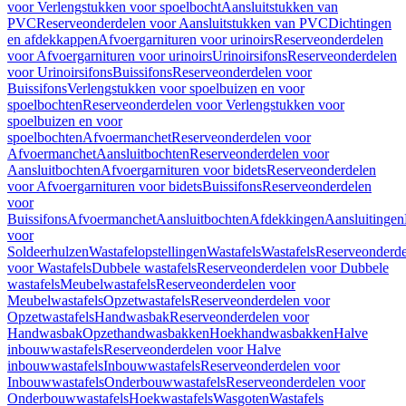
voor Verlengstukken voor spoelbocht
Aansluitstukken van
PVC
Reserveonderdelen voor Aansluitstukken van PVC
Dichtingen
en afdekkappen
Afvoergarnituren voor urinoirs
Reserveonderdelen
voor Afvoergarnituren voor urinoirs
Urinoirsifons
Reserveonderdelen
voor Urinoirsifons
Buissifons
Reserveonderdelen voor
Buissifons
Verlengstukken voor spoelbuizen en voor
spoelbochten
Reserveonderdelen voor Verlengstukken voor
spoelbuizen en voor
spoelbochten
Afvoermanchet
Reserveonderdelen voor
Afvoermanchet
Aansluitbochten
Reserveonderdelen voor
Aansluitbochten
Afvoergarnituren voor bidets
Reserveonderdelen
voor Afvoergarnituren voor bidets
Buissifons
Reserveonderdelen
voor
Buissifons
Afvoermanchet
Aansluitbochten
Afdekkingen
Aansluitingen
voor
Soldeerhulzen
Wastafelopstellingen
Wastafels
Wastafels
Reserveonderde
voor Wastafels
Dubbele wastafels
Reserveonderdelen voor Dubbele
wastafels
Meubelwastafels
Reserveonderdelen voor
Meubelwastafels
Opzetwastafels
Reserveonderdelen voor
Opzetwastafels
Handwasbak
Reserveonderdelen voor
Handwasbak
Opzethandwasbakken
Hoekhandwasbakken
Halve
inbouwwastafels
Reserveonderdelen voor Halve
inbouwwastafels
Inbouwwastafels
Reserveonderdelen voor
Inbouwwastafels
Onderbouwwastafels
Reserveonderdelen voor
Onderbouwwastafels
Hoekwastafels
Wasgoten
Wastafels