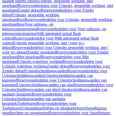
staande bidets
Urinoirs
Urinoirs, gespoelde werking, met
spoelrand
Reserveonderdelen voor Urinoirs, gespoelde werking, met
spoelrand
Zonder deksel
Reserveonderdelen voor Zonder
deksel
Urinoirs, gespoelde werking,
spoelrandloos
Reserveonderdelen voor Urinoirs, gespoelde werking,
spoelrandloos
Voor opbouw- en
inbouwurinoirsturing
Reserveonderdelen voor Voor opbouw- en
inbouwurinoirsturing
With integrated urinal flush
control
Reserveonderdelen voor With integrated urinal flush
control
Urinoirs gespoelde werking, met / voor wc-
deksel
Reserveonderdelen voor Urinoirs gespoelde werking, met /
voor wc-deksel
Zonder spoelrand
Reserveonderdelen voor Zonder
spoelrand
Met spoelrand
Reserveonderdelen voor Met
spoelrand
Urinoirs waterloze werking
Reserveonderdelen voor
Urinoirs waterloze werking
Zonder deksel
Reserveonderdelen voor
Zonder deksel
Urinoirscheidingswanden
Reserveonderdelen voor
Urinoirscheidingswanden
Urinoirscheidingswanden van
kunststof
Reserveonderdelen voor Urinoirscheidingswanden van
kunststof
Urinoirscheidingswanden van glas
Reserveonderdelen voor
Urinoirscheidingswanden van glas
Urinoirscheidingswanden van
sanitaire keramiek
Reserveonderdelen voor
Urinoirscheidingswanden van sanitaire
keramiek
Toebehoren
Reserveonderdelen voor
Toebehoren
Urinoirdeksel
Sifons en sifontoebehoren
Spoelbuizen,
spoelbochten en overgangen
Reserveonderdelen voor Spoelbuizen,