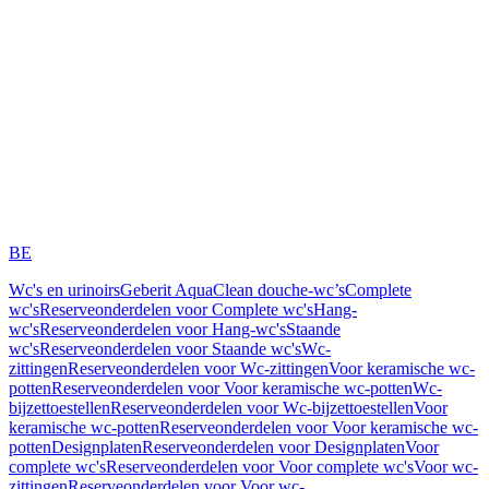
BE
Wc's en urinoirs
Geberit AquaClean douche-wc’s
Complete
wc's
Reserveonderdelen voor Complete wc's
Hang-
wc's
Reserveonderdelen voor Hang-wc's
Staande
wc's
Reserveonderdelen voor Staande wc's
Wc-
zittingen
Reserveonderdelen voor Wc-zittingen
Voor keramische wc-
potten
Reserveonderdelen voor Voor keramische wc-potten
Wc-
bijzettoestellen
Reserveonderdelen voor Wc-bijzettoestellen
Voor
keramische wc-potten
Reserveonderdelen voor Voor keramische wc-
potten
Designplaten
Reserveonderdelen voor Designplaten
Voor
complete wc's
Reserveonderdelen voor Voor complete wc's
Voor wc-
zittingen
Reserveonderdelen voor Voor wc-