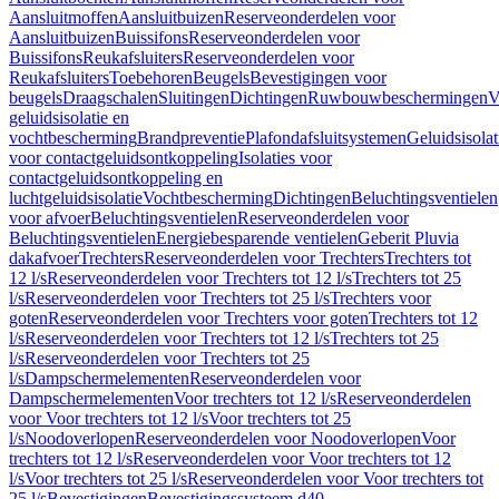
Aansluitmoffen
Aansluitbuizen
Reserveonderdelen voor
Aansluitbuizen
Buissifons
Reserveonderdelen voor
Buissifons
Reukafsluiters
Reserveonderdelen voor
Reukafsluiters
Toebehoren
Beugels
Bevestigingen voor
beugels
Draagschalen
Sluitingen
Dichtingen
Ruwbouwbeschermingen
V
geluidsisolatie en
vochtbescherming
Brandpreventie
Plafondafsluitsystemen
Geluidsisolat
voor contactgeluidsontkoppeling
Isolaties voor
contactgeluidsontkoppeling en
luchtgeluidsisolatie
Vochtbescherming
Dichtingen
Beluchtingsventielen
voor afvoer
Beluchtingsventielen
Reserveonderdelen voor
Beluchtingsventielen
Energiebesparende ventielen
Geberit Pluvia
dakafvoer
Trechters
Reserveonderdelen voor Trechters
Trechters tot
12 l/s
Reserveonderdelen voor Trechters tot 12 l/s
Trechters tot 25
l/s
Reserveonderdelen voor Trechters tot 25 l/s
Trechters voor
goten
Reserveonderdelen voor Trechters voor goten
Trechters tot 12
l/s
Reserveonderdelen voor Trechters tot 12 l/s
Trechters tot 25
l/s
Reserveonderdelen voor Trechters tot 25
l/s
Dampschermelementen
Reserveonderdelen voor
Dampschermelementen
Voor trechters tot 12 l/s
Reserveonderdelen
voor Voor trechters tot 12 l/s
Voor trechters tot 25
l/s
Noodoverlopen
Reserveonderdelen voor Noodoverlopen
Voor
trechters tot 12 l/s
Reserveonderdelen voor Voor trechters tot 12
l/s
Voor trechters tot 25 l/s
Reserveonderdelen voor Voor trechters tot
25 l/s
Bevestigingen
Bevestigingssysteem d40–