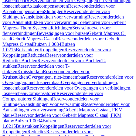
losneembaar
Reserveonderdelen voor Overgangen en verbindingen,
losneembaar
Axiaalcompensatoren
Reserveonderdelen voor
Axiaalcompensatoren
Sluitingen
Reserveonderdelen voor
Sluitingen
Aansluitstukken voor verwarming
Reserveonderdelen
voor Aansluitstukken voor verwarming
Toebehoren voor Geberit
Mapress Therm
Systeemafdichtingen
Sets schroeven voor
flensverbindingen
Bevestigingen voor buizen
Geberit Mapress C-
staal
Geberit Mapress C-staal
Reserveonderdelen voor Geberit
Mapress C-staal
Buizen 1.0034
Buizen
1.0215
Buisstukken
Koppelingen
Reserveonderdelen voor
Koppelingen
Reducties
Reserveonderdelen voor
Reducties
Bochten
Reserveonderdelen voor Bochten
T-
stukken
Reserveonderdelen voor T-
stukken
Kruisstukken
Reserveonderdelen voor
Kruisstukken
Overgangen, niet-losneembaar
Reserveonderdelen voor
Overgangen, niet-losneembaar
Overgangen en verbindingen,
losneembaar
Reserveonderdelen voor Overgangen en verbindingen,
losneembaar
Compensatoren
Reserveonderdelen voor
Compensatoren
Sluitingen
Reserveonderdelen voor
Sluitingen
Aansluitingen voor verwarming
Reserveonderdelen voor
Aansluitingen voor verwarming
Geberit Mapress C-staal, FKM
blauw
Reserveonderdelen voor Geberit Mapress C-staal, FKM
blauw
Buizen 1.0034
Buizen
1.0215
Buisstukken
Koppelingen
Reserveonderdelen voor
Koppelingen
Reducties
Reserveonderdelen voor