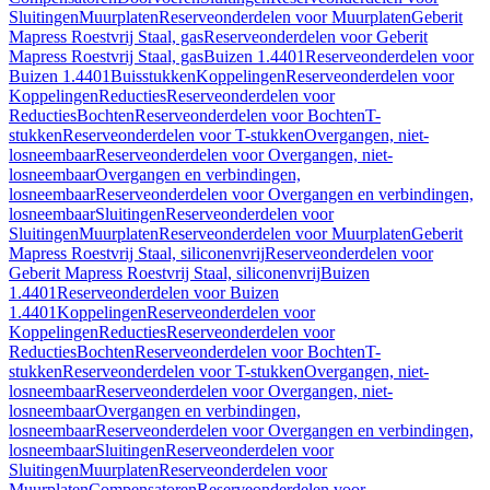
Sluitingen
Muurplaten
Reserveonderdelen voor Muurplaten
Geberit
Mapress Roestvrij Staal, gas
Reserveonderdelen voor Geberit
Mapress Roestvrij Staal, gas
Buizen 1.4401
Reserveonderdelen voor
Buizen 1.4401
Buisstukken
Koppelingen
Reserveonderdelen voor
Koppelingen
Reducties
Reserveonderdelen voor
Reducties
Bochten
Reserveonderdelen voor Bochten
T-
stukken
Reserveonderdelen voor T-stukken
Overgangen, niet-
losneembaar
Reserveonderdelen voor Overgangen, niet-
losneembaar
Overgangen en verbindingen,
losneembaar
Reserveonderdelen voor Overgangen en verbindingen,
losneembaar
Sluitingen
Reserveonderdelen voor
Sluitingen
Muurplaten
Reserveonderdelen voor Muurplaten
Geberit
Mapress Roestvrij Staal, siliconenvrij
Reserveonderdelen voor
Geberit Mapress Roestvrij Staal, siliconenvrij
Buizen
1.4401
Reserveonderdelen voor Buizen
1.4401
Koppelingen
Reserveonderdelen voor
Koppelingen
Reducties
Reserveonderdelen voor
Reducties
Bochten
Reserveonderdelen voor Bochten
T-
stukken
Reserveonderdelen voor T-stukken
Overgangen, niet-
losneembaar
Reserveonderdelen voor Overgangen, niet-
losneembaar
Overgangen en verbindingen,
losneembaar
Reserveonderdelen voor Overgangen en verbindingen,
losneembaar
Sluitingen
Reserveonderdelen voor
Sluitingen
Muurplaten
Reserveonderdelen voor
Muurplaten
Compensatoren
Reserveonderdelen voor