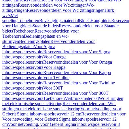
zittingen
Reserveonderdelen voor Wc-zittingen
Wc-
zittingsringen
Reserveonderdelen voor Wc-zittingsringen
Hurk-
wc’s
Met
spoeling
Toebehoren
Bevestigingsmateriaal
Bidets
Hangbidets
Reserveo
voor Hangbidets
Staande bidets
Reserveonderdelen voor Staande
bidets
Toebehoren
Reserveonderdelen voor
Toebehoren
Bedieningsplaten en wc-
sturingen
Bedieningsplaten
Reserveonderdelen voor
Bedieningsplaten
Voor Sigma
inbouwspoelreservoirs
Reserveonderdelen voor Voor Sigma
inbouwspoelreservoirs
Voor Omega
inbouwspoelreservoirs
Reserveonderdelen voor Voor Omega
inbouwspoelreservoirs
Voor Kappa
inbouwspoelreservoirs
Reserveonderdelen voor Voor Kappa
inbouwspoelreservoirs
Voor Twinline
inbouwspoelreservoirs
Reserveonderdelen voor Voor Twinline
inbouwspoelreservoirs
Voor 300T
inbouwspoelreservoirs
Reserveonderdelen voor Voor 300T
inbouwspoelreservoirs
Toebehoren
Verbruiksmateriaal
Wc-sturingen
met elektronische spoelactivering
Reserveonderdelen voor Wc-
sturingen met elektronische spoelactivering
Voor netvoeding, voor
Geberit Sigma inbouwspoelreservoir 12 cm
Reserveonderdelen voor
Voor netvoeding, voor Geberit Sigma inbouwspoelreservoir 12
cm
Voor netvoeding, voor Geberit Sigma inbouwspoelreservoir 8