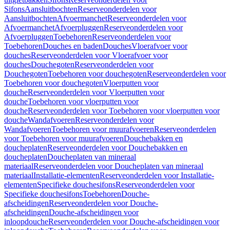
Sifons
Aansluitbochten
Reserveonderdelen voor
Aansluitbochten
Afvoermanchet
Reserveonderdelen voor
Afvoermanchet
Afvoerpluggen
Reserveonderdelen voor
Afvoerpluggen
Toebehoren
Reserveonderdelen voor
Toebehoren
Douches en baden
Douches
Vloerafvoer voor
douches
Reserveonderdelen voor Vloerafvoer voor
douches
Douchegoten
Reserveonderdelen voor
Douchegoten
Toebehoren voor douchegoten
Reserveonderdelen voor
Toebehoren voor douchegoten
Vloerputten voor
douche
Reserveonderdelen voor Vloerputten voor
douche
Toebehoren voor vloerputten voor
douche
Reserveonderdelen voor Toebehoren voor vloerputten voor
douche
Wandafvoeren
Reserveonderdelen voor
Wandafvoeren
Toebehoren voor muurafvoeren
Reserveonderdelen
voor Toebehoren voor muurafvoeren
Douchebakken en
doucheplaten
Reserveonderdelen voor Douchebakken en
doucheplaten
Doucheplaten van mineraal
materiaal
Reserveonderdelen voor Doucheplaten van mineraal
materiaal
Installatie-elementen
Reserveonderdelen voor Installatie-
elementen
Specifieke douchesifons
Reserveonderdelen voor
Specifieke douchesifons
Toebehoren
Douche-
afscheidingen
Reserveonderdelen voor Douche-
afscheidingen
Douche-afscheidingen voor
inloopdouche
Reserveonderdelen voor Douche-afscheidingen voor