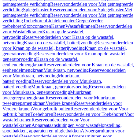
geïntegreerde verlichting
Reserveonderdelen voor Met geïntegreerde
verlichting
Spiegelkasten
Reserveonderdelen voor Spiegelkasten
Met
geïntegreerde verlichting
Reserveonderdelen voor Met geïntegreerde
verlichting
Toebehoren
Lichtelementen
Grepen
Verder
toebehoren
Stopcontacten
Kranen
Wastafelkranen
Reserveonderdelen
voor Wastafelkranen
Kraan op de wastafel,
netvoeding
Reserveonderdelen voor Kraan op de wastafel,
netvoeding
Kraan op de wastafel, batterijvoeding
Reserveonderdelen
voor Kraan op de wastafel, batterijvoeding
Kraan op de wastafel,
generatorvoeding
Reserveonderdelen voor Kraan op de wastafel,
generatorvoeding
Kraan op de wastafel,
eenhendelmengkraan
Reserveonderdelen voor Kraan op de wastafel,
eenhendelmengkraan
Muurkraan, netvoeding
Reserveonderdelen
voor Muurkraan, netvoeding
Muurkraan,
batterijvoeding
Reserveonderdelen voor Muurkraan,
batterijvoeding
Muurkraan, generatorvoeding
Reserveonderdelen
voor Muurkraan, generatorvoeding
Muurkraan,
tweegreepsmengkraan
Reserveonderdelen voor Muurkraan,
tweegreepsmengkraan
Verdere kranen
Reserveonderdelen voor
Verdere kranen
Voor gebruik buiten
Reserveonderdelen voor Voor
gebruik buiten
Toebehoren
Reserveonderdelen voor Toebehoren
Voor
wastafelkranen
Reserveonderdelen voor Voor
wastafelkranen
Apparaataansluitingen voor wastafelopstelling,
spoelbakken, apparaten en uitgietbakken
Afvoergarnituren voor
wastafels
Reserveonderdelen voor Afvoergarnituren voor