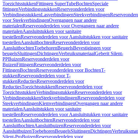
Toezichtsstukken
Fittingen SuperTube
Bochten
Speciale
fittingen
Verbindingsstukken
Reserveonderdelen voor
Verbindingsstukken
Lasverbindingen
Steekverbindingen
Reserveonder
voor Steekverbindingen
Overgangen naar andere
materialen
Reserveonderdelen voor Overgangen naar andere
materialen
Aansluitstukken voor sanitaire
toestellen
Reserveonderdelen voor Aansluitstukken voor sanitaire
toestellen
Aansluitbochten
Reserveonderdelen voor
Aansluitbochten
Toebehoren
Beugels
Bevestigingen voor
beugels
Sluitingen
Dichtingen
Verbruiksmateriaal
Geberit Silent-
PP
Buizen
Reserveonderdelen voor
Buizen
Fittingen
Reserveonderdelen voor
Fittingen
Bochten
Reserveonderdelen voor Bochten
T-
stukken
Reserveonderdelen voor T-
stukken
Reducties
Reserveonderdelen voor
Reducties
Toezichtsstukken
Reserveonderdelen voor
Toezichtsstukken
Verbindingsstukken
Reserveonderdelen voor
Verbindingsstukken
Steekverbindingen
Reserveonderdelen voor
Steekverbindingen
Klemverbindingen
Overgangen naar andere
materialen
Aansluitstukken voor sanitaire
toestellen
Reserveonderdelen voor Aansluitstukken voor sanitaire
toestellen
Aansluitbochten
Reserveonderdelen voor
Aansluitbochten
Aansluitbuizen
Reserveonderdelen voor
Aansluitbuizen
Toebehoren
Beugels
Sluitingen
Dichtingen
Verbruiksmat
Silent-Pro
Buizen
Reserveonderdelen voor