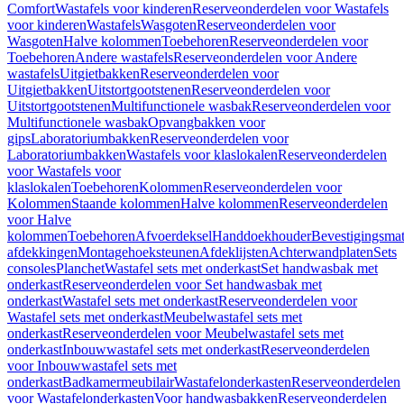
Comfort
Wastafels voor kinderen
Reserveonderdelen voor Wastafels
voor kinderen
Wastafels
Wasgoten
Reserveonderdelen voor
Wasgoten
Halve kolommen
Toebehoren
Reserveonderdelen voor
Toebehoren
Andere wastafels
Reserveonderdelen voor Andere
wastafels
Uitgietbakken
Reserveonderdelen voor
Uitgietbakken
Uitstortgootstenen
Reserveonderdelen voor
Uitstortgootstenen
Multifunctionele wasbak
Reserveonderdelen voor
Multifunctionele wasbak
Opvangbakken voor
gips
Laboratoriumbakken
Reserveonderdelen voor
Laboratoriumbakken
Wastafels voor klaslokalen
Reserveonderdelen
voor Wastafels voor
klaslokalen
Toebehoren
Kolommen
Reserveonderdelen voor
Kolommen
Staande kolommen
Halve kolommen
Reserveonderdelen
voor Halve
kolommen
Toebehoren
Afvoerdeksel
Handdoekhouder
Bevestigingsmat
afdekkingen
Montagehoeksteunen
Afdeklijsten
Achterwandplaten
Sets
consoles
Planchet
Wastafel sets met onderkast
Set handwasbak met
onderkast
Reserveonderdelen voor Set handwasbak met
onderkast
Wastafel sets met onderkast
Reserveonderdelen voor
Wastafel sets met onderkast
Meubelwastafel sets met
onderkast
Reserveonderdelen voor Meubelwastafel sets met
onderkast
Inbouwwastafel sets met onderkast
Reserveonderdelen
voor Inbouwwastafel sets met
onderkast
Badkamermeubilair
Wastafelonderkasten
Reserveonderdelen
voor Wastafelonderkasten
Voor handwasbakken
Reserveonderdelen