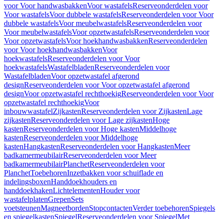
voor Voor handwasbakken
Voor wastafels
Reserveonderdelen voor
Voor wastafels
Voor dubbele wastafels
Reserveonderdelen voor Voor
dubbele wastafels
Voor meubelwastafels
Reserveonderdelen voor
Voor meubelwastafels
Voor opzetwastafels
Reserveonderdelen voor
Voor opzetwastafels
Voor hoekhandwasbakken
Reserveonderdelen
voor Voor hoekhandwasbakken
Voor
hoekwastafels
Reserveonderdelen voor Voor
hoekwastafels
Wastafelbladen
Reserveonderdelen voor
Wastafelbladen
Voor opzetwastafel afgerond
design
Reserveonderdelen voor Voor opzetwastafel afgerond
design
Voor opzetwastafel rechthoekig
Reserveonderdelen voor Voor
opzetwastafel rechthoekig
Voor
inbouwwastafel
Zijkasten
Reserveonderdelen voor Zijkasten
Lage
zijkasten
Reserveonderdelen voor Lage zijkasten
Hoge
kasten
Reserveonderdelen voor Hoge kasten
Middelhoge
kasten
Reserveonderdelen voor Middelhoge
kasten
Hangkasten
Reserveonderdelen voor Hangkasten
Meer
badkamermeubilair
Reserveonderdelen voor Meer
badkamermeubilair
Planchet
Reserveonderdelen voor
Planchet
Toebehoren
Inzetbakken voor schuiflade en
indelingsboxen
Handdoekhouders en
handdoekhaken
Lichtelementen
Houder voor
wastafelplaten
Grepen
Sets
voetsteunen
Magneetborden
Stopcontacten
Verder toebehoren
Spiegels
en spiegelkasten
Spiegel
Reserveonderdelen voor Spiegel
Met