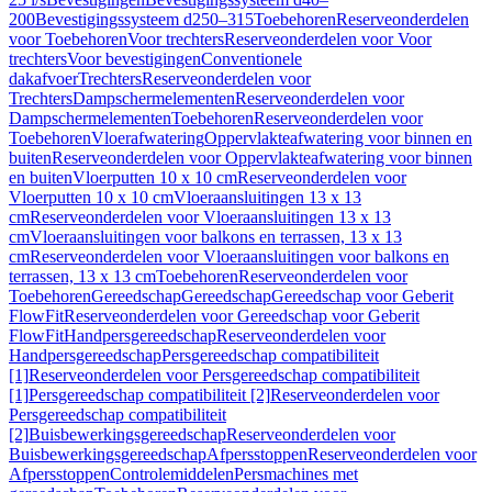
200
Bevestigingssysteem d250–315
Toebehoren
Reserveonderdelen
voor Toebehoren
Voor trechters
Reserveonderdelen voor Voor
trechters
Voor bevestigingen
Conventionele
dakafvoer
Trechters
Reserveonderdelen voor
Trechters
Dampschermelementen
Reserveonderdelen voor
Dampschermelementen
Toebehoren
Reserveonderdelen voor
Toebehoren
Vloerafwatering
Oppervlakteafwatering voor binnen en
buiten
Reserveonderdelen voor Oppervlakteafwatering voor binnen
en buiten
Vloerputten 10 x 10 cm
Reserveonderdelen voor
Vloerputten 10 x 10 cm
Vloeraansluitingen 13 x 13
cm
Reserveonderdelen voor Vloeraansluitingen 13 x 13
cm
Vloeraansluitingen voor balkons en terrassen, 13 x 13
cm
Reserveonderdelen voor Vloeraansluitingen voor balkons en
terrassen, 13 x 13 cm
Toebehoren
Reserveonderdelen voor
Toebehoren
Gereedschap
Gereedschap
Gereedschap voor Geberit
FlowFit
Reserveonderdelen voor Gereedschap voor Geberit
FlowFit
Handpersgereedschap
Reserveonderdelen voor
Handpersgereedschap
Persgereedschap compatibiliteit
[1]
Reserveonderdelen voor Persgereedschap compatibiliteit
[1]
Persgereedschap compatibiliteit [2]
Reserveonderdelen voor
Persgereedschap compatibiliteit
[2]
Buisbewerkingsgereedschap
Reserveonderdelen voor
Buisbewerkingsgereedschap
Afpersstoppen
Reserveonderdelen voor
Afpersstoppen
Controlemiddelen
Persmachines met