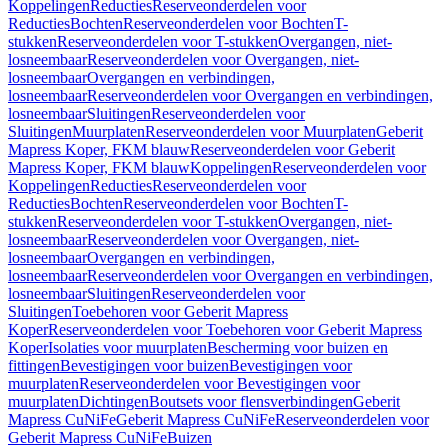
Koppelingen
Reducties
Reserveonderdelen voor
Reducties
Bochten
Reserveonderdelen voor Bochten
T-
stukken
Reserveonderdelen voor T-stukken
Overgangen, niet-
losneembaar
Reserveonderdelen voor Overgangen, niet-
losneembaar
Overgangen en verbindingen,
losneembaar
Reserveonderdelen voor Overgangen en verbindingen,
losneembaar
Sluitingen
Reserveonderdelen voor
Sluitingen
Muurplaten
Reserveonderdelen voor Muurplaten
Geberit
Mapress Koper, FKM blauw
Reserveonderdelen voor Geberit
Mapress Koper, FKM blauw
Koppelingen
Reserveonderdelen voor
Koppelingen
Reducties
Reserveonderdelen voor
Reducties
Bochten
Reserveonderdelen voor Bochten
T-
stukken
Reserveonderdelen voor T-stukken
Overgangen, niet-
losneembaar
Reserveonderdelen voor Overgangen, niet-
losneembaar
Overgangen en verbindingen,
losneembaar
Reserveonderdelen voor Overgangen en verbindingen,
losneembaar
Sluitingen
Reserveonderdelen voor
Sluitingen
Toebehoren voor Geberit Mapress
Koper
Reserveonderdelen voor Toebehoren voor Geberit Mapress
Koper
Isolaties voor muurplaten
Bescherming voor buizen en
fittingen
Bevestigingen voor buizen
Bevestigingen voor
muurplaten
Reserveonderdelen voor Bevestigingen voor
muurplaten
Dichtingen
Boutsets voor flensverbindingen
Geberit
Mapress CuNiFe
Geberit Mapress CuNiFe
Reserveonderdelen voor
Geberit Mapress CuNiFe
Buizen