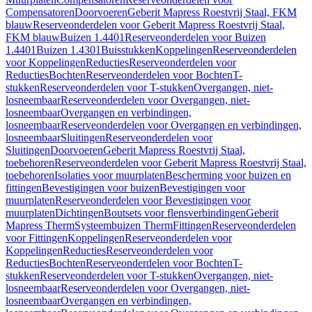
Compensatoren
Doorvoeren
Geberit Mapress Roestvrij Staal, FKM
blauw
Reserveonderdelen voor Geberit Mapress Roestvrij Staal,
FKM blauw
Buizen 1.4401
Reserveonderdelen voor Buizen
1.4401
Buizen 1.4301
Buisstukken
Koppelingen
Reserveonderdelen
voor Koppelingen
Reducties
Reserveonderdelen voor
Reducties
Bochten
Reserveonderdelen voor Bochten
T-
stukken
Reserveonderdelen voor T-stukken
Overgangen, niet-
losneembaar
Reserveonderdelen voor Overgangen, niet-
losneembaar
Overgangen en verbindingen,
losneembaar
Reserveonderdelen voor Overgangen en verbindingen,
losneembaar
Sluitingen
Reserveonderdelen voor
Sluitingen
Doorvoeren
Geberit Mapress Roestvrij Staal,
toebehoren
Reserveonderdelen voor Geberit Mapress Roestvrij Staal,
toebehoren
Isolaties voor muurplaten
Bescherming voor buizen en
fittingen
Bevestigingen voor buizen
Bevestigingen voor
muurplaten
Reserveonderdelen voor Bevestigingen voor
muurplaten
Dichtingen
Boutsets voor flensverbindingen
Geberit
Mapress Therm
Systeembuizen Therm
Fittingen
Reserveonderdelen
voor Fittingen
Koppelingen
Reserveonderdelen voor
Koppelingen
Reducties
Reserveonderdelen voor
Reducties
Bochten
Reserveonderdelen voor Bochten
T-
stukken
Reserveonderdelen voor T-stukken
Overgangen, niet-
losneembaar
Reserveonderdelen voor Overgangen, niet-
losneembaar
Overgangen en verbindingen,