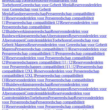
gereedschap
Toebehoren
Reserveonderdelen voor
Toebehoren
Gereedschap voor Geberit Mepla
Reserveonderdelen
voor Gereedschap voor Geberit
Mepla
Handpersgereedschap
Persgereedschap compatibiliteit
[1]
Reserveonderdelen voor Persgereedschap compatibiliteit
[1]
Persgereedschap compatibiliteit [2]
Reserveonderdelen voor
Persgereedschap compatibiliteit
[2]
Buisbewerkingsgereedschap
Reserveonderdelen voor
Buisbewerkingsgereedschap
Afpersstoppen
Reserveonderdelen voor
Afpersstoppen
Controlemiddelen
Toebehoren
Gereedschap voor
Geberit Mapress
Reserveonderdelen voor Gereedschap voor Geberit
Mapress
Persgereedschap compatibiliteit [1]
Reserveonderdelen voor
Persgereedschap compatibiliteit [1]
Persgereedschap compatibiliteit
[2]
Reserveonderdelen voor Persgereedschap compatibiliteit
[2]
Persgereedschappen compatibiliteit [1] / [2]
Reserveonderdelen
voor Persgereedschappen compatibiliteit [1] / [2]
Persgereedschap
compatibiliteit [2XL]
Reserveonderdelen voor Persgereedschap
compatibiliteit [2XL]
Persgereedschap compatibiliteit
[3]
Reserveonderdelen voor Persgereedschap compatibiliteit
[3]
Buisbewerkingsgereedschap
Reserveonderdelen voor
Buisbewerkingsgereedschap
Afpersstoppen
Reserveonderdelen voor
Afpersstoppen
Controlemiddelen
Reserveonderdelen voor
Controlemiddelen
Toebehoren
Persgereedschap
Reserveonderdelen
voor Persgereedschap
Persgereedschap compatibiliteit
[1]
Reserveonderdelen voor Persgereedschap compatibiliteit