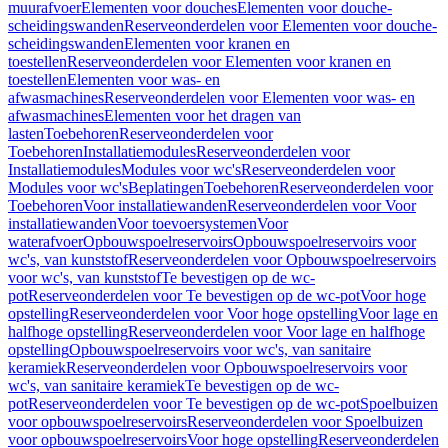
muurafvoer
Elementen voor douches
Elementen voor douche-
scheidingswanden
Reserveonderdelen voor Elementen voor douche-
scheidingswanden
Elementen voor kranen en
toestellen
Reserveonderdelen voor Elementen voor kranen en
toestellen
Elementen voor was- en
afwasmachines
Reserveonderdelen voor Elementen voor was- en
afwasmachines
Elementen voor het dragen van
lasten
Toebehoren
Reserveonderdelen voor
Toebehoren
Installatiemodules
Reserveonderdelen voor
Installatiemodules
Modules voor wc's
Reserveonderdelen voor
Modules voor wc's
Beplatingen
Toebehoren
Reserveonderdelen voor
Toebehoren
Voor installatiewanden
Reserveonderdelen voor Voor
installatiewanden
Voor toevoersystemen
Voor
waterafvoer
Opbouwspoelreservoirs
Opbouwspoelreservoirs voor
wc's, van kunststof
Reserveonderdelen voor Opbouwspoelreservoirs
voor wc's, van kunststof
Te bevestigen op de wc-
pot
Reserveonderdelen voor Te bevestigen op de wc-pot
Voor hoge
opstelling
Reserveonderdelen voor Voor hoge opstelling
Voor lage en
halfhoge opstelling
Reserveonderdelen voor Voor lage en halfhoge
opstelling
Opbouwspoelreservoirs voor wc's, van sanitaire
keramiek
Reserveonderdelen voor Opbouwspoelreservoirs voor
wc's, van sanitaire keramiek
Te bevestigen op de wc-
pot
Reserveonderdelen voor Te bevestigen op de wc-pot
Spoelbuizen
voor opbouwspoelreservoirs
Reserveonderdelen voor Spoelbuizen
voor opbouwspoelreservoirs
Voor hoge opstelling
Reserveonderdelen