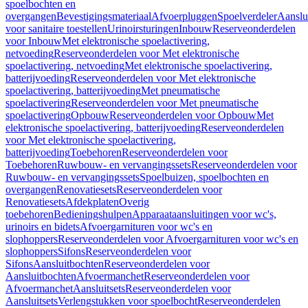
spoelbochten en
overgangen
Bevestigingsmateriaal
Afvoerpluggen
Spoelverdeler
Aanslu
voor sanitaire toestellen
Urinoirsturingen
Inbouw
Reserveonderdelen
voor Inbouw
Met elektronische spoelactivering,
netvoeding
Reserveonderdelen voor Met elektronische
spoelactivering, netvoeding
Met elektronische spoelactivering,
batterijvoeding
Reserveonderdelen voor Met elektronische
spoelactivering, batterijvoeding
Met pneumatische
spoelactivering
Reserveonderdelen voor Met pneumatische
spoelactivering
Opbouw
Reserveonderdelen voor Opbouw
Met
elektronische spoelactivering, batterijvoeding
Reserveonderdelen
voor Met elektronische spoelactivering,
batterijvoeding
Toebehoren
Reserveonderdelen voor
Toebehoren
Ruwbouw- en vervangingssets
Reserveonderdelen voor
Ruwbouw- en vervangingssets
Spoelbuizen, spoelbochten en
overgangen
Renovatiesets
Reserveonderdelen voor
Renovatiesets
Afdekplaten
Overig
toebehoren
Bedieningshulpen
Apparaataansluitingen voor wc's,
urinoirs en bidets
Afvoergarnituren voor wc's en
slophoppers
Reserveonderdelen voor Afvoergarnituren voor wc's en
slophoppers
Sifons
Reserveonderdelen voor
Sifons
Aansluitbochten
Reserveonderdelen voor
Aansluitbochten
Afvoermanchet
Reserveonderdelen voor
Afvoermanchet
Aansluitsets
Reserveonderdelen voor
Aansluitsets
Verlengstukken voor spoelbocht
Reserveonderdelen