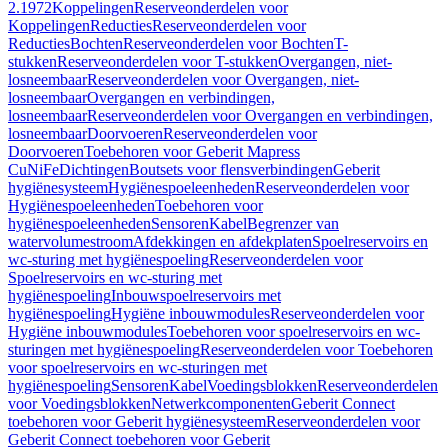
2.1972
Koppelingen
Reserveonderdelen voor
Koppelingen
Reducties
Reserveonderdelen voor
Reducties
Bochten
Reserveonderdelen voor Bochten
T-
stukken
Reserveonderdelen voor T-stukken
Overgangen, niet-
losneembaar
Reserveonderdelen voor Overgangen, niet-
losneembaar
Overgangen en verbindingen,
losneembaar
Reserveonderdelen voor Overgangen en verbindingen,
losneembaar
Doorvoeren
Reserveonderdelen voor
Doorvoeren
Toebehoren voor Geberit Mapress
CuNiFe
Dichtingen
Boutsets voor flensverbindingen
Geberit
hygiënesysteem
Hygiënespoeleenheden
Reserveonderdelen voor
Hygiënespoeleenheden
Toebehoren voor
hygiënespoeleenheden
Sensoren
Kabel
Begrenzer van
watervolumestroom
Afdekkingen en afdekplaten
Spoelreservoirs en
wc-sturing met hygiënespoeling
Reserveonderdelen voor
Spoelreservoirs en wc-sturing met
hygiënespoeling
Inbouwspoelreservoirs met
hygiënespoeling
Hygiëne inbouwmodules
Reserveonderdelen voor
Hygiëne inbouwmodules
Toebehoren voor spoelreservoirs en wc-
sturingen met hygiënespoeling
Reserveonderdelen voor Toebehoren
voor spoelreservoirs en wc-sturingen met
hygiënespoeling
Sensoren
Kabel
Voedingsblokken
Reserveonderdelen
voor Voedingsblokken
Netwerkcomponenten
Geberit Connect
toebehoren voor Geberit hygiënesysteem
Reserveonderdelen voor
Geberit Connect toebehoren voor Geberit