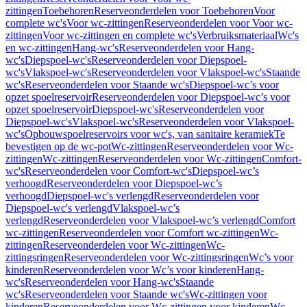
zittingen
Toebehoren
Reserveonderdelen voor Toebehoren
Voor
complete wc's
Voor wc-zittingen
Reserveonderdelen voor Voor wc-
zittingen
Voor wc-zittingen en complete wc's
Verbruiksmateriaal
Wc's
en wc-zittingen
Hang-wc's
Reserveonderdelen voor Hang-
wc's
Diepspoel-wc's
Reserveonderdelen voor Diepspoel-
wc's
Vlakspoel-wc's
Reserveonderdelen voor Vlakspoel-wc's
Staande
wc's
Reserveonderdelen voor Staande wc's
Diepspoel-wc’s voor
opzet spoelreservoir
Reserveonderdelen voor Diepspoel-wc’s voor
opzet spoelreservoir
Diepspoel-wc's
Reserveonderdelen voor
Diepspoel-wc's
Vlakspoel-wc's
Reserveonderdelen voor Vlakspoel-
wc's
Opbouwspoelreservoirs voor wc's, van sanitaire keramiek
Te
bevestigen op de wc-pot
Wc-zittingen
Reserveonderdelen voor Wc-
zittingen
Wc-zittingen
Reserveonderdelen voor Wc-zittingen
Comfort-
wc's
Reserveonderdelen voor Comfort-wc's
Diepspoel-wc’s
verhoogd
Reserveonderdelen voor Diepspoel-wc’s
verhoogd
Diepspoel-wc's verlengd
Reserveonderdelen voor
Diepspoel-wc's verlengd
Vlakspoel-wc’s
verlengd
Reserveonderdelen voor Vlakspoel-wc’s verlengd
Comfort
wc-zittingen
Reserveonderdelen voor Comfort wc-zittingen
Wc-
zittingen
Reserveonderdelen voor Wc-zittingen
Wc-
zittingsringen
Reserveonderdelen voor Wc-zittingsringen
Wc’s voor
kinderen
Reserveonderdelen voor Wc’s voor kinderen
Hang-
wc's
Reserveonderdelen voor Hang-wc's
Staande
wc's
Reserveonderdelen voor Staande wc's
Wc-zittingen voor
kinderen
Reserveonderdelen voor Wc-zittingen voor kinderen
Wc-