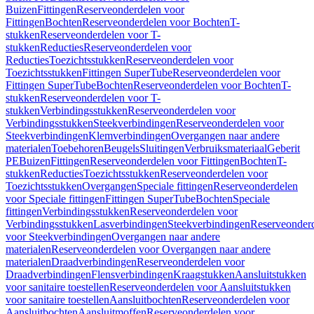
Buizen
Fittingen
Reserveonderdelen voor
Fittingen
Bochten
Reserveonderdelen voor Bochten
T-
stukken
Reserveonderdelen voor T-
stukken
Reducties
Reserveonderdelen voor
Reducties
Toezichtsstukken
Reserveonderdelen voor
Toezichtsstukken
Fittingen SuperTube
Reserveonderdelen voor
Fittingen SuperTube
Bochten
Reserveonderdelen voor Bochten
T-
stukken
Reserveonderdelen voor T-
stukken
Verbindingsstukken
Reserveonderdelen voor
Verbindingsstukken
Steekverbindingen
Reserveonderdelen voor
Steekverbindingen
Klemverbindingen
Overgangen naar andere
materialen
Toebehoren
Beugels
Sluitingen
Verbruiksmateriaal
Geberit
PE
Buizen
Fittingen
Reserveonderdelen voor Fittingen
Bochten
T-
stukken
Reducties
Toezichtsstukken
Reserveonderdelen voor
Toezichtsstukken
Overgangen
Speciale fittingen
Reserveonderdelen
voor Speciale fittingen
Fittingen SuperTube
Bochten
Speciale
fittingen
Verbindingsstukken
Reserveonderdelen voor
Verbindingsstukken
Lasverbindingen
Steekverbindingen
Reserveonder
voor Steekverbindingen
Overgangen naar andere
materialen
Reserveonderdelen voor Overgangen naar andere
materialen
Draadverbindingen
Reserveonderdelen voor
Draadverbindingen
Flensverbindingen
Kraagstukken
Aansluitstukken
voor sanitaire toestellen
Reserveonderdelen voor Aansluitstukken
voor sanitaire toestellen
Aansluitbochten
Reserveonderdelen voor
Aansluitbochten
Aansluitmoffen
Reserveonderdelen voor