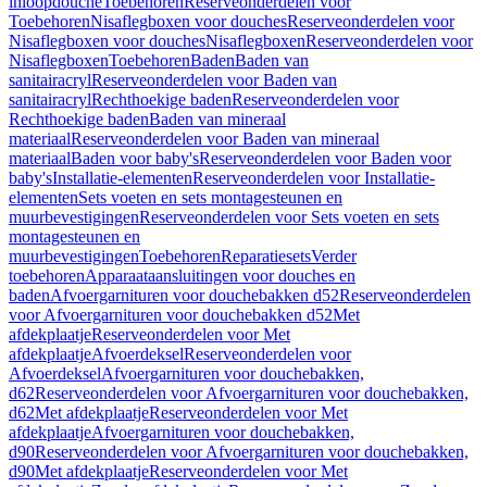
inloopdouche
Toebehoren
Reserveonderdelen voor
Toebehoren
Nisaflegboxen voor douches
Reserveonderdelen voor
Nisaflegboxen voor douches
Nisaflegboxen
Reserveonderdelen voor
Nisaflegboxen
Toebehoren
Baden
Baden van
sanitairacryl
Reserveonderdelen voor Baden van
sanitairacryl
Rechthoekige baden
Reserveonderdelen voor
Rechthoekige baden
Baden van mineraal
materiaal
Reserveonderdelen voor Baden van mineraal
materiaal
Baden voor baby's
Reserveonderdelen voor Baden voor
baby's
Installatie-elementen
Reserveonderdelen voor Installatie-
elementen
Sets voeten en sets montagesteunen en
muurbevestigingen
Reserveonderdelen voor Sets voeten en sets
montagesteunen en
muurbevestigingen
Toebehoren
Reparatiesets
Verder
toebehoren
Apparaataansluitingen voor douches en
baden
Afvoergarnituren voor douchebakken d52
Reserveonderdelen
voor Afvoergarnituren voor douchebakken d52
Met
afdekplaatje
Reserveonderdelen voor Met
afdekplaatje
Afvoerdeksel
Reserveonderdelen voor
Afvoerdeksel
Afvoergarnituren voor douchebakken,
d62
Reserveonderdelen voor Afvoergarnituren voor douchebakken,
d62
Met afdekplaatje
Reserveonderdelen voor Met
afdekplaatje
Afvoergarnituren voor douchebakken,
d90
Reserveonderdelen voor Afvoergarnituren voor douchebakken,
d90
Met afdekplaatje
Reserveonderdelen voor Met