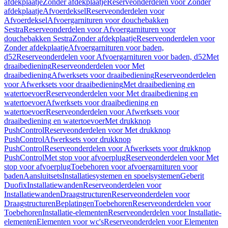
afdekplaatje
Zonder afdekplaatje
Reserveonderdelen voor Zonder
afdekplaatje
Afvoerdeksel
Reserveonderdelen voor
Afvoerdeksel
Afvoergarnituren voor douchebakken
Sestra
Reserveonderdelen voor Afvoergarnituren voor
douchebakken Sestra
Zonder afdekplaatje
Reserveonderdelen voor
Zonder afdekplaatje
Afvoergarnituren voor baden,
d52
Reserveonderdelen voor Afvoergarnituren voor baden, d52
Met
draaibediening
Reserveonderdelen voor Met
draaibediening
Afwerksets voor draaibediening
Reserveonderdelen
voor Afwerksets voor draaibediening
Met draaibediening en
watertoevoer
Reserveonderdelen voor Met draaibediening en
watertoevoer
Afwerksets voor draaibediening en
watertoevoer
Reserveonderdelen voor Afwerksets voor
draaibediening en watertoevoer
Met drukknop
PushControl
Reserveonderdelen voor Met drukknop
PushControl
Afwerksets voor drukknop
PushControl
Reserveonderdelen voor Afwerksets voor drukknop
PushControl
Met stop voor afvoerplug
Reserveonderdelen voor Met
stop voor afvoerplug
Toebehoren voor afvoergarnituren voor
baden
Aansluitsets
Installatiesystemen en spoelsystemen
Geberit
Duofix
Installatiewanden
Reserveonderdelen voor
Installatiewanden
Draagstructuren
Reserveonderdelen voor
Draagstructuren
Beplatingen
Toebehoren
Reserveonderdelen voor
Toebehoren
Installatie-elementen
Reserveonderdelen voor Installatie-
elementen
Elementen voor wc's
Reserveonderdelen voor Elementen