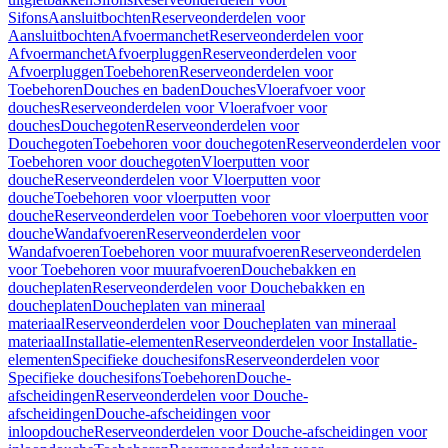
Sifons
Aansluitbochten
Reserveonderdelen voor
Aansluitbochten
Afvoermanchet
Reserveonderdelen voor
Afvoermanchet
Afvoerpluggen
Reserveonderdelen voor
Afvoerpluggen
Toebehoren
Reserveonderdelen voor
Toebehoren
Douches en baden
Douches
Vloerafvoer voor
douches
Reserveonderdelen voor Vloerafvoer voor
douches
Douchegoten
Reserveonderdelen voor
Douchegoten
Toebehoren voor douchegoten
Reserveonderdelen voor
Toebehoren voor douchegoten
Vloerputten voor
douche
Reserveonderdelen voor Vloerputten voor
douche
Toebehoren voor vloerputten voor
douche
Reserveonderdelen voor Toebehoren voor vloerputten voor
douche
Wandafvoeren
Reserveonderdelen voor
Wandafvoeren
Toebehoren voor muurafvoeren
Reserveonderdelen
voor Toebehoren voor muurafvoeren
Douchebakken en
doucheplaten
Reserveonderdelen voor Douchebakken en
doucheplaten
Doucheplaten van mineraal
materiaal
Reserveonderdelen voor Doucheplaten van mineraal
materiaal
Installatie-elementen
Reserveonderdelen voor Installatie-
elementen
Specifieke douchesifons
Reserveonderdelen voor
Specifieke douchesifons
Toebehoren
Douche-
afscheidingen
Reserveonderdelen voor Douche-
afscheidingen
Douche-afscheidingen voor
inloopdouche
Reserveonderdelen voor Douche-afscheidingen voor