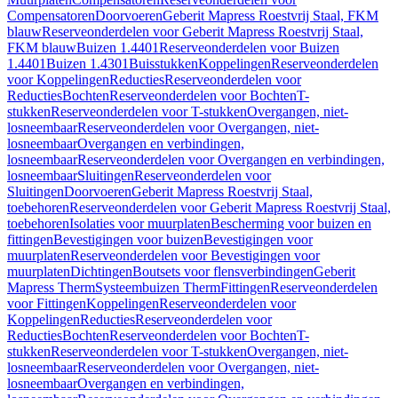
Compensatoren
Doorvoeren
Geberit Mapress Roestvrij Staal, FKM
blauw
Reserveonderdelen voor Geberit Mapress Roestvrij Staal,
FKM blauw
Buizen 1.4401
Reserveonderdelen voor Buizen
1.4401
Buizen 1.4301
Buisstukken
Koppelingen
Reserveonderdelen
voor Koppelingen
Reducties
Reserveonderdelen voor
Reducties
Bochten
Reserveonderdelen voor Bochten
T-
stukken
Reserveonderdelen voor T-stukken
Overgangen, niet-
losneembaar
Reserveonderdelen voor Overgangen, niet-
losneembaar
Overgangen en verbindingen,
losneembaar
Reserveonderdelen voor Overgangen en verbindingen,
losneembaar
Sluitingen
Reserveonderdelen voor
Sluitingen
Doorvoeren
Geberit Mapress Roestvrij Staal,
toebehoren
Reserveonderdelen voor Geberit Mapress Roestvrij Staal,
toebehoren
Isolaties voor muurplaten
Bescherming voor buizen en
fittingen
Bevestigingen voor buizen
Bevestigingen voor
muurplaten
Reserveonderdelen voor Bevestigingen voor
muurplaten
Dichtingen
Boutsets voor flensverbindingen
Geberit
Mapress Therm
Systeembuizen Therm
Fittingen
Reserveonderdelen
voor Fittingen
Koppelingen
Reserveonderdelen voor
Koppelingen
Reducties
Reserveonderdelen voor
Reducties
Bochten
Reserveonderdelen voor Bochten
T-
stukken
Reserveonderdelen voor T-stukken
Overgangen, niet-
losneembaar
Reserveonderdelen voor Overgangen, niet-
losneembaar
Overgangen en verbindingen,