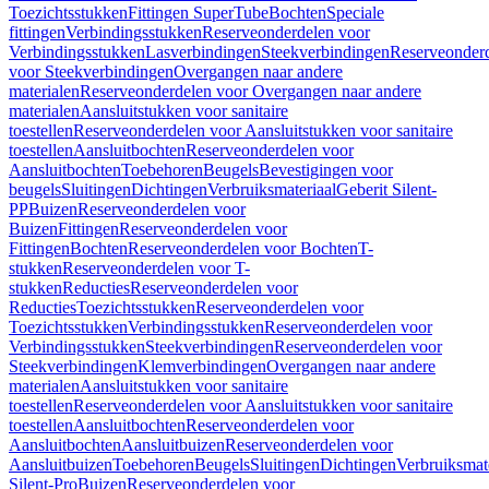
Toezichtsstukken
Fittingen SuperTube
Bochten
Speciale
fittingen
Verbindingsstukken
Reserveonderdelen voor
Verbindingsstukken
Lasverbindingen
Steekverbindingen
Reserveonder
voor Steekverbindingen
Overgangen naar andere
materialen
Reserveonderdelen voor Overgangen naar andere
materialen
Aansluitstukken voor sanitaire
toestellen
Reserveonderdelen voor Aansluitstukken voor sanitaire
toestellen
Aansluitbochten
Reserveonderdelen voor
Aansluitbochten
Toebehoren
Beugels
Bevestigingen voor
beugels
Sluitingen
Dichtingen
Verbruiksmateriaal
Geberit Silent-
PP
Buizen
Reserveonderdelen voor
Buizen
Fittingen
Reserveonderdelen voor
Fittingen
Bochten
Reserveonderdelen voor Bochten
T-
stukken
Reserveonderdelen voor T-
stukken
Reducties
Reserveonderdelen voor
Reducties
Toezichtsstukken
Reserveonderdelen voor
Toezichtsstukken
Verbindingsstukken
Reserveonderdelen voor
Verbindingsstukken
Steekverbindingen
Reserveonderdelen voor
Steekverbindingen
Klemverbindingen
Overgangen naar andere
materialen
Aansluitstukken voor sanitaire
toestellen
Reserveonderdelen voor Aansluitstukken voor sanitaire
toestellen
Aansluitbochten
Reserveonderdelen voor
Aansluitbochten
Aansluitbuizen
Reserveonderdelen voor
Aansluitbuizen
Toebehoren
Beugels
Sluitingen
Dichtingen
Verbruiksmat
Silent-Pro
Buizen
Reserveonderdelen voor