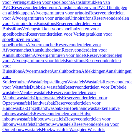
voor Verlengstukken voor spoelbocht
Aansluitstukken van
PVC
Reserveonderdelen voor Aansluitstukken van PVC
Dichtingen
en afdekkappen
Afvoergarnituren voor urinoirs
Reserveonderdelen
voor Afvoergarnituren voor urinoirs
Urinoirsifons
Reserveonderdelen
voor Urinoirsifons
Buissifons
Reserveonderdelen voor
Buissifons
Verlengstukken voor spoelbuizen en voor
spoelbochten
Reserveonderdelen voor Verlengstukken voor
spoelbuizen en voor
spoelbochten
Afvoermanchet
Reserveonderdelen voor
Afvoermanchet
Aansluitbochten
Reserveonderdelen voor
Aansluitbochten
Afvoergarnituren voor bidets
Reserveonderdelen
voor Afvoergarnituren voor bidets
Buissifons
Reserveonderdelen
voor
Buissifons
Afvoermanchet
Aansluitbochten
Afdekkingen
Aansluitingen
voor
Soldeerhulzen
Wastafelopstellingen
Wastafels
Wastafels
Reserveonderde
voor Wastafels
Dubbele wastafels
Reserveonderdelen voor Dubbele
wastafels
Meubelwastafels
Reserveonderdelen voor
Meubelwastafels
Opzetwastafels
Reserveonderdelen voor
Opzetwastafels
Handwasbak
Reserveonderdelen voor
Handwasbak
Opzethandwasbakken
Hoekhandwasbakken
Halve
inbouwwastafels
Reserveonderdelen voor Halve
inbouwwastafels
Inbouwwastafels
Reserveonderdelen voor
Inbouwwastafels
Onderbouwwastafels
Reserveonderdelen voor
Onderbouwwastafels
Hoekwastafels
Wasgoten
Wastafels