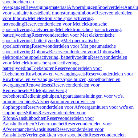
spoelbochten en
overgangen
Bevestigingsmateriaal
Afvoerpluggen
Spoelverdeler
Aanslu
voor sanitaire toestellen
Urinoirsturingen
Inbouw
Reserveonderdelen
voor Inbouw
Met elektronische spoelactivering,
netvoeding
Reserveonderdelen voor Met elektronische
spoelactivering, netvoeding
Met elektronische spoelactivering,
batterijvoeding
Reserveonderdelen voor Met elektronische
spoelactivering, batterijvoeding
Met pneumatische
spoelactivering
Reserveonderdelen voor Met pneumatische
spoelactivering
Opbouw
Reserveonderdelen voor Opbouw
Met
elektronische spoelactivering, batterijvoeding
Reserveonderdelen
voor Met elektronische spoelactivering,
batterijvoeding
Toebehoren
Reserveonderdelen voor
Toebehoren
Ruwbouw- en vervangingssets
Reserveonderdelen voor
Ruwbouw- en vervangingssets
Spoelbuizen, spoelbochten en
overgangen
Renovatiesets
Reserveonderdelen voor
Renovatiesets
Afdekplaten
Overig
toebehoren
Bedieningshulpen
Apparaataansluitingen voor wc's,
urinoirs en bidets
Afvoergarnituren voor wc's en
slophoppers
Reserveonderdelen voor Afvoergarnituren voor wc's en
slophoppers
Sifons
Reserveonderdelen voor
Sifons
Aansluitbochten
Reserveonderdelen voor
Aansluitbochten
Afvoermanchet
Reserveonderdelen voor
Afvoermanchet
Aansluitsets
Reserveonderdelen voor
Aansluitsets
Verlengstukken voor spoelbocht
Reserveonderdelen