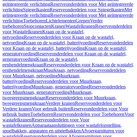
geïntegreerde verlichting
Reserveonderdelen voor Met geïntegreerde
verlichting
Spiegelkasten
Reserveonderdelen voor Spiegelkasten
Met
geïntegreerde verlichting
Reserveonderdelen voor Met geïntegreerde
verlichting
Toebehoren
Lichtelementen
Grepen
Verder
toebehoren
Stopcontacten
Kranen
Wastafelkranen
Reserveonderdelen
voor Wastafelkranen
Kraan op de wastafel,
netvoeding
Reserveonderdelen voor Kraan op de wastafel,
netvoeding
Kraan op de wastafel, batterijvoeding
Reserveonderdelen
voor Kraan op de wastafel, batterijvoeding
Kraan op de wastafel,
generatorvoeding
Reserveonderdelen voor Kraan op de wastafel,
generatorvoeding
Kraan op de wastafel,
eenhendelmengkraan
Reserveonderdelen voor Kraan op de wastafel,
eenhendelmengkraan
Muurkraan, netvoeding
Reserveonderdelen
voor Muurkraan, netvoeding
Muurkraan,
batterijvoeding
Reserveonderdelen voor Muurkraan,
batterijvoeding
Muurkraan, generatorvoeding
Reserveonderdelen
voor Muurkraan, generatorvoeding
Muurkraan,
tweegreepsmengkraan
Reserveonderdelen voor Muurkraan,
tweegreepsmengkraan
Verdere kranen
Reserveonderdelen voor
Verdere kranen
Voor gebruik buiten
Reserveonderdelen voor Voor
gebruik buiten
Toebehoren
Reserveonderdelen voor Toebehoren
Voor
wastafelkranen
Reserveonderdelen voor Voor
wastafelkranen
Apparaataansluitingen voor wastafelopstelling,
spoelbakken, apparaten en uitgietbakken
Afvoergarnituren voor
wastafels
Reserveonderdelen voor Afvoergarnituren voor