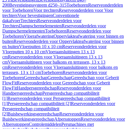
200
Bevestigingssysteem d250–315
Toebehoren
Reserveonderdelen
voor Toebehoren
Voor trechters
Reserveonderdelen voor Voor
trechters
Voor bevestigingen
Conventionele
dakafvoer
Trechters
Reserveonderdelen voor
Trechters
Dampschermelementen
Reserveonderdelen voor
Dampschermelementen
Toebehoren
Reserveonderdelen voor
Toebehoren
Vloerafwatering
Oppervlakteafwatering voor binnen en
buiten
Reserveonderdelen voor Oppervlakteafwatering voor binnen
en buiten
Vloerputten 10 x 10 cm
Reserveonderdelen voor
Vloerputten 10 x 10 cm
Vloeraansluitingen 13 x 13
cm
Reserveonderdelen voor Vloeraansluitingen 13 x 13
cm
Vloeraansluitingen voor balkons en terrassen, 13 x 13
cm
Reserveonderdelen voor Vloeraansluitingen voor balkons en
terrassen, 13 x 13 cm
Toebehoren
Reserveonderdelen voor
Toebehoren
Gereedschap
Gereedschap
Gereedschap voor Geberit
FlowFit
Reserveonderdelen voor Gereedschap voor Geberit
FlowFit
Handpersgereedschap
Reserveonderdelen voor
Handpersgereedschap
Persgereedschap compatibiliteit
[1]
Reserveonderdelen voor Persgereedschap compatibiliteit
[1]
Persgereedschap compatibiliteit [2]
Reserveonderdelen voor
Persgereedschap compatibiliteit
[2]
Buisbewerkingsgereedschap
Reserveonderdelen voor
Buisbewerkingsgereedschap
Afpersstoppen
Reserveonderdelen voor
Afpersstoppen
Controlemiddelen
Persmachines met