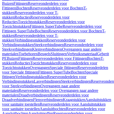
Buizen
Fittingen
Reserveonderdelen voor
Fittingen
Bochten
Reserveonderdelen voor Bochten
T-
stukken
Reserveonderdelen voor T-
stukken
Reducties
Reserveonderdelen voor
Reducties
Toezichtsstukken
Reserveonderdelen voor
Toezichtsstukken
Fittingen SuperTube
Reserveonderdelen voor
Fittingen SuperTube
Bochten
Reserveonderdelen voor Bochten
T-
stukken
Reserveonderdelen voor T-
stukken
Verbindingsstukken
Reserveonderdelen voor
Verbindingsstukken
Steekverbindingen
Reserveonderdelen voor
Steekverbindingen
Klemverbindingen
Overgangen naar andere
materialen
Toebehoren
Beugels
Sluitingen
Verbruiksmateriaal
Geberit
PE
Buizen
Fittingen
Reserveonderdelen voor Fittingen
Bochten
T-
stukken
Reducties
Toezichtsstukken
Reserveonderdelen voor
Toezichtsstukken
Overgangen
Speciale fittingen
Reserveonderdelen
voor Speciale fittingen
Fittingen SuperTube
Bochten
Speciale
fittingen
Verbindingsstukken
Reserveonderdelen voor
Verbindingsstukken
Lasverbindingen
Steekverbindingen
Reserveonder
voor Steekverbindingen
Overgangen naar andere
materialen
Reserveonderdelen voor Overgangen naar andere
materialen
Draadverbindingen
Reserveonderdelen voor
Draadverbindingen
Flensverbindingen
Kraagstukken
Aansluitstukken
voor sanitaire toestellen
Reserveonderdelen voor Aansluitstukken
voor sanitaire toestellen
Aansluitbochten
Reserveonderdelen voor
Aansluitbochten
Aansluitmoffen
Reserveonderdelen voor