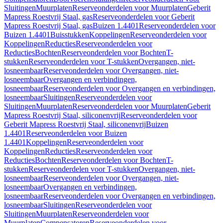
Sluitingen
Muurplaten
Reserveonderdelen voor Muurplaten
Geberit
Mapress Roestvrij Staal, gas
Reserveonderdelen voor Geberit
Mapress Roestvrij Staal, gas
Buizen 1.4401
Reserveonderdelen voor
Buizen 1.4401
Buisstukken
Koppelingen
Reserveonderdelen voor
Koppelingen
Reducties
Reserveonderdelen voor
Reducties
Bochten
Reserveonderdelen voor Bochten
T-
stukken
Reserveonderdelen voor T-stukken
Overgangen, niet-
losneembaar
Reserveonderdelen voor Overgangen, niet-
losneembaar
Overgangen en verbindingen,
losneembaar
Reserveonderdelen voor Overgangen en verbindingen,
losneembaar
Sluitingen
Reserveonderdelen voor
Sluitingen
Muurplaten
Reserveonderdelen voor Muurplaten
Geberit
Mapress Roestvrij Staal, siliconenvrij
Reserveonderdelen voor
Geberit Mapress Roestvrij Staal, siliconenvrij
Buizen
1.4401
Reserveonderdelen voor Buizen
1.4401
Koppelingen
Reserveonderdelen voor
Koppelingen
Reducties
Reserveonderdelen voor
Reducties
Bochten
Reserveonderdelen voor Bochten
T-
stukken
Reserveonderdelen voor T-stukken
Overgangen, niet-
losneembaar
Reserveonderdelen voor Overgangen, niet-
losneembaar
Overgangen en verbindingen,
losneembaar
Reserveonderdelen voor Overgangen en verbindingen,
losneembaar
Sluitingen
Reserveonderdelen voor
Sluitingen
Muurplaten
Reserveonderdelen voor
Muurplaten
Compensatoren
Reserveonderdelen voor