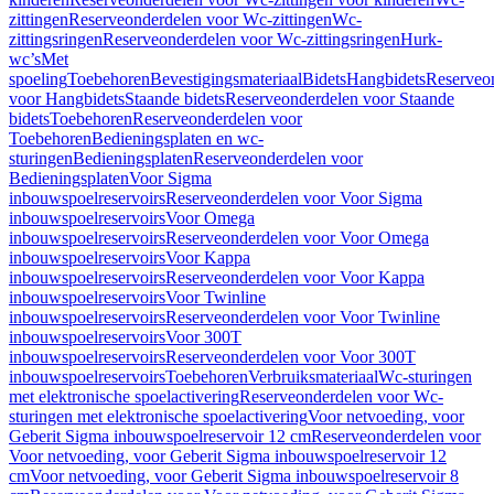
zittingen
Reserveonderdelen voor Wc-zittingen
Wc-
zittingsringen
Reserveonderdelen voor Wc-zittingsringen
Hurk-
wc’s
Met
spoeling
Toebehoren
Bevestigingsmateriaal
Bidets
Hangbidets
Reserveo
voor Hangbidets
Staande bidets
Reserveonderdelen voor Staande
bidets
Toebehoren
Reserveonderdelen voor
Toebehoren
Bedieningsplaten en wc-
sturingen
Bedieningsplaten
Reserveonderdelen voor
Bedieningsplaten
Voor Sigma
inbouwspoelreservoirs
Reserveonderdelen voor Voor Sigma
inbouwspoelreservoirs
Voor Omega
inbouwspoelreservoirs
Reserveonderdelen voor Voor Omega
inbouwspoelreservoirs
Voor Kappa
inbouwspoelreservoirs
Reserveonderdelen voor Voor Kappa
inbouwspoelreservoirs
Voor Twinline
inbouwspoelreservoirs
Reserveonderdelen voor Voor Twinline
inbouwspoelreservoirs
Voor 300T
inbouwspoelreservoirs
Reserveonderdelen voor Voor 300T
inbouwspoelreservoirs
Toebehoren
Verbruiksmateriaal
Wc-sturingen
met elektronische spoelactivering
Reserveonderdelen voor Wc-
sturingen met elektronische spoelactivering
Voor netvoeding, voor
Geberit Sigma inbouwspoelreservoir 12 cm
Reserveonderdelen voor
Voor netvoeding, voor Geberit Sigma inbouwspoelreservoir 12
cm
Voor netvoeding, voor Geberit Sigma inbouwspoelreservoir 8