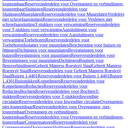
losneembaar
Reserveonderdelen voor Overgangen en verbindingen,
losneembaar
Sluitingen
Reserveonderdelen voor
Sluitingen
Muurplaten
Reserveonderdelen voor Muurplaten
Verdelers
met schroefaansluiting
Reserveonderdelen voor Verdelers met
schroefaansluiting
T-stukken voor verwarming
Reserveonderdelen
voor T-stukken voor verwarming
Aansluitingen voor
verwarming
Reserveonderdelen voor Aansluitingen voor
verwarming
Toebehoren
Reserveonderdelen voor
Toebehoren
Isolaties voor muurplaten
Bescherming voor buizen en
fittingen
Dichtingen voor muurplaten
Bevestigingen voor
buizen
Bevestigingen voor muurplaten
Reserveonderdelen voor
Bevestigingen voor muurplaten
Dichtingen
Boutsets voor
flensverbindingen
Geberit Mapress Roestvrij Staal
Geberit Mapress
Roestvrij Staal
Reserveonderdelen voor Geberit Mapress Roestvrij
Staal
Buizen 1.4401
Reserveonderdelen voor Buizen 1.4401
Buizen
1.4301
Buisstukken
Koppelingen
Reserveonderdelen voor
Koppelingen
Reducties
Reserveonderdelen voor
Reducties
Bochten
Reserveonderdelen voor Bochten
T-
stukken
Reserveonderdelen voor T-stukken
Inwendige
circulatie
Reserveonderdelen voor Inwendige circulatie
Overgangen,
niet-losneembaar
Reserveonderdelen voor Overgangen, niet-
losneembaar
Overgangen en verbindingen,
losneembaar
Reserveonderdelen voor Overgangen en verbindingen,
losneembaar
Compensatoren
Reserveonderdelen voor
Compensatoren
Doorvoeren
Sluitingen
Reserveonderdelen voor