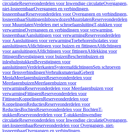
circulatie
Reserveonderdelen voor Inwendige circulatie
Overgangen,
niet-losneembaar
Overgangen en verbindingen,
losneembaar
Reserveonderdelen voor Overgangen en verbindingen,
losneembaar
Sluitingen
Inbouwdozen
Muurplaten
Reserveonderdelen
voor Muurplaten
Verdelers met schroefaansluiting
T-stukken voor
verwarming
Overgangen en verbindingen voor verwarming,
losneembaar
Aansluitingen voor verwarming
Reserveonderdelen
voor Aansluitingen voor verwarming
Toebehoren
Isolaties voor
aansluitingen
Afdichtingen voor buizen en fittingen
Afdichtingen
voor aansluitingen
Afdichtingen voor fittingen
Afdekking voor
fittingen
Bevestigingen voor buizen
Beschermbuizen en
inleghulpstukken
Bevestigingen voor
aansluitingen
Verdelerkasten
Systeemafdichtingen
Sets schroeven
voor flensverbindingen
Verbruiksmateriaal
Geberit
Mepla
Meerlagenbuizen
Reserveonderdelen voor
Meerlagenbuizen
Meerlagenbuizen voor
verwarming
Reserveonderdelen voor Meerlagenbuizen voor
verwarming
Fittingen
Reserveonderdelen voor
Fittingen
Koppelingen
Reserveonderdelen voor
Koppelingen
Reducties
Reserveonderdelen voor
Reducties
Bochten
Reserveonderdelen voor Bochten
T-
stukken
Reserveonderdelen voor T-stukken
Inwendige
circulatie
Reserveonderdelen voor Inwendige circulatie
Overgangen,
niet-losneembaar
Reserveonderdelen voor Overgangen, niet-
losneembaar
Overgangen en verbindingen,