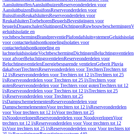
Aansluitmoffen
Aansluitbuizen
Reserveonderdelen voor
Aansluitbuizen
Buissifons
Reserveonderdelen voor
Buissifons
Reukafsluiters
Reserveonderdelen voor
Reukafsluiters
Toebehoren
Beugels
Bevestigingen voor
beugels
Draagschalen
Sluitingen
Dichtingen
Ruwbouwbeschermingen
V
geluidsisolatie en
vochtbescherming
Brandpreventie
Plafondafsluitsystemen
Geluidsisolat
voor contactgeluidsontkoppeling
Isolaties voor
contactgeluidsontkoppeling en
luchtgeluidsisolatie
Vochtbescherming
Dichtingen
Beluchtingsventielen
voor afvoer
Beluchtingsventielen
Reserveonderdelen voor
Beluchtingsventielen
Energiebesparende ventielen
Geberit Pluvia
dakafvoer
Trechters
Reserveonderdelen voor Trechters
Trechters tot
12 l/s
Reserveonderdelen voor Trechters tot 12 l/s
Trechters tot 25
l/s
Reserveonderdelen voor Trechters tot 25 l/s
Trechters voor
goten
Reserveonderdelen voor Trechters voor goten
Trechters tot 12
l/s
Reserveonderdelen voor Trechters tot 12 l/s
Trechters tot 25
l/s
Reserveonderdelen voor Trechters tot 25
l/s
Dampschermelementen
Reserveonderdelen voor
Dampschermelementen
Voor trechters tot 12 l/s
Reserveonderdelen
voor Voor trechters tot 12 l/s
Voor trechters tot 25
l/s
Noodoverlopen
Reserveonderdelen voor Noodoverlopen
Voor
trechters tot 12 l/s
Reserveonderdelen voor Voor trechters tot 12
l/s
Voor trechters tot 25 l/s
Reserveonderdelen voor Voor trechters tot
25 l/s
Bevestigingen
Bevestigingssysteem d40–