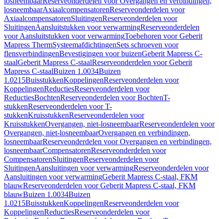
losneembaar
Reserveonderdelen voor Overgangen en verbindingen,
losneembaar
Axiaalcompensatoren
Reserveonderdelen voor
Axiaalcompensatoren
Sluitingen
Reserveonderdelen voor
Sluitingen
Aansluitstukken voor verwarming
Reserveonderdelen
voor Aansluitstukken voor verwarming
Toebehoren voor Geberit
Mapress Therm
Systeemafdichtingen
Sets schroeven voor
flensverbindingen
Bevestigingen voor buizen
Geberit Mapress C-
staal
Geberit Mapress C-staal
Reserveonderdelen voor Geberit
Mapress C-staal
Buizen 1.0034
Buizen
1.0215
Buisstukken
Koppelingen
Reserveonderdelen voor
Koppelingen
Reducties
Reserveonderdelen voor
Reducties
Bochten
Reserveonderdelen voor Bochten
T-
stukken
Reserveonderdelen voor T-
stukken
Kruisstukken
Reserveonderdelen voor
Kruisstukken
Overgangen, niet-losneembaar
Reserveonderdelen voor
Overgangen, niet-losneembaar
Overgangen en verbindingen,
losneembaar
Reserveonderdelen voor Overgangen en verbindingen,
losneembaar
Compensatoren
Reserveonderdelen voor
Compensatoren
Sluitingen
Reserveonderdelen voor
Sluitingen
Aansluitingen voor verwarming
Reserveonderdelen voor
Aansluitingen voor verwarming
Geberit Mapress C-staal, FKM
blauw
Reserveonderdelen voor Geberit Mapress C-staal, FKM
blauw
Buizen 1.0034
Buizen
1.0215
Buisstukken
Koppelingen
Reserveonderdelen voor
Koppelingen
Reducties
Reserveonderdelen voor