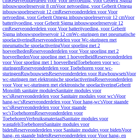
cm
Reserveonderdelen voor Voor netvoeding, voor Geberit Sigma
inbouwspoelreservoir 8 cm
Voor netvoeding, voor Geberit Omega
inbouwspoelreservoir 12 cm
Reserveonderdelen voor Voor
netvoeding, voor Geberit Omega inbouwspoelreservoir 12 cm
Voor
batterijvoeding, voor Geberit Sigma inbouwspoelreservoir 12
cm
Reserveonderdelen voor Voor batterijvoeding, voor Geberit
Sigma inbouwspoelreservoir 12 cm
Wc-sturingen met pneumatische
spoelactivering
Reserveonderdelen voor Wc-sturingen met
pneumatische spoelactivering
Voor spoeling met 2
hoeveelheden
Reserveonderdelen voor Voor spoeling met 2
hoeveelheden
Voor spoeling met 1 hoeveelheid
Reserveonderdelen
voor Voor spoeling met 1 hoeveelheid
Toebehoren voor wc-
sturingen
Reserveonderdelen voor Toebehoren voor wc-
sturingen
Ruwbouwsets
Reserveonderdelen voor Ruwbouwsets
Voor
wc-sturingen met elektronische spoelactivering
Reserveonderdelen
voor Voor wc-sturingen met elektronische spoelactivering
Geberit
Monolith sanitaire modules
Sanitaire modules voor
wc's
Reserveonderdelen voor Sanitaire modules voor wc's
Voor
hang-wc's
Reserveonderdelen voor Voor hang-wc's
Voor staande
wc's
Reserveonderdelen voor Voor staande
wc's
Toebehoren
Reserveonderdelen voor
Toebehoren
Verbruiksmateriaal
Sanitaire modules voor
wastafels
Toebehoren
Sanitaire modules voor
bidets
Reserveonderdelen voor Sanitaire modules voor bidets
Voor
hang- en staande bidets
Reserveonderdelen voor Voor hang- en