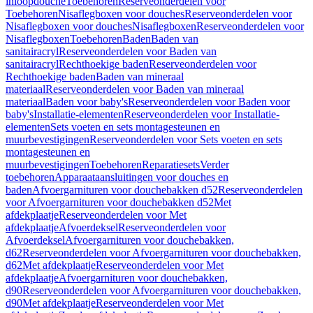
inloopdouche
Toebehoren
Reserveonderdelen voor
Toebehoren
Nisaflegboxen voor douches
Reserveonderdelen voor
Nisaflegboxen voor douches
Nisaflegboxen
Reserveonderdelen voor
Nisaflegboxen
Toebehoren
Baden
Baden van
sanitairacryl
Reserveonderdelen voor Baden van
sanitairacryl
Rechthoekige baden
Reserveonderdelen voor
Rechthoekige baden
Baden van mineraal
materiaal
Reserveonderdelen voor Baden van mineraal
materiaal
Baden voor baby's
Reserveonderdelen voor Baden voor
baby's
Installatie-elementen
Reserveonderdelen voor Installatie-
elementen
Sets voeten en sets montagesteunen en
muurbevestigingen
Reserveonderdelen voor Sets voeten en sets
montagesteunen en
muurbevestigingen
Toebehoren
Reparatiesets
Verder
toebehoren
Apparaataansluitingen voor douches en
baden
Afvoergarnituren voor douchebakken d52
Reserveonderdelen
voor Afvoergarnituren voor douchebakken d52
Met
afdekplaatje
Reserveonderdelen voor Met
afdekplaatje
Afvoerdeksel
Reserveonderdelen voor
Afvoerdeksel
Afvoergarnituren voor douchebakken,
d62
Reserveonderdelen voor Afvoergarnituren voor douchebakken,
d62
Met afdekplaatje
Reserveonderdelen voor Met
afdekplaatje
Afvoergarnituren voor douchebakken,
d90
Reserveonderdelen voor Afvoergarnituren voor douchebakken,
d90
Met afdekplaatje
Reserveonderdelen voor Met