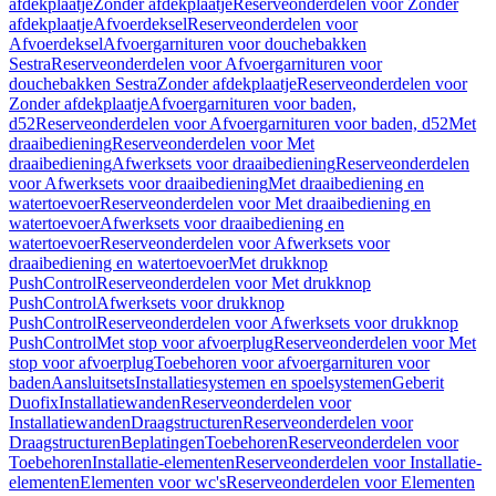
afdekplaatje
Zonder afdekplaatje
Reserveonderdelen voor Zonder
afdekplaatje
Afvoerdeksel
Reserveonderdelen voor
Afvoerdeksel
Afvoergarnituren voor douchebakken
Sestra
Reserveonderdelen voor Afvoergarnituren voor
douchebakken Sestra
Zonder afdekplaatje
Reserveonderdelen voor
Zonder afdekplaatje
Afvoergarnituren voor baden,
d52
Reserveonderdelen voor Afvoergarnituren voor baden, d52
Met
draaibediening
Reserveonderdelen voor Met
draaibediening
Afwerksets voor draaibediening
Reserveonderdelen
voor Afwerksets voor draaibediening
Met draaibediening en
watertoevoer
Reserveonderdelen voor Met draaibediening en
watertoevoer
Afwerksets voor draaibediening en
watertoevoer
Reserveonderdelen voor Afwerksets voor
draaibediening en watertoevoer
Met drukknop
PushControl
Reserveonderdelen voor Met drukknop
PushControl
Afwerksets voor drukknop
PushControl
Reserveonderdelen voor Afwerksets voor drukknop
PushControl
Met stop voor afvoerplug
Reserveonderdelen voor Met
stop voor afvoerplug
Toebehoren voor afvoergarnituren voor
baden
Aansluitsets
Installatiesystemen en spoelsystemen
Geberit
Duofix
Installatiewanden
Reserveonderdelen voor
Installatiewanden
Draagstructuren
Reserveonderdelen voor
Draagstructuren
Beplatingen
Toebehoren
Reserveonderdelen voor
Toebehoren
Installatie-elementen
Reserveonderdelen voor Installatie-
elementen
Elementen voor wc's
Reserveonderdelen voor Elementen