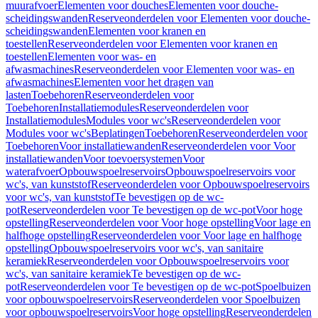
muurafvoer
Elementen voor douches
Elementen voor douche-
scheidingswanden
Reserveonderdelen voor Elementen voor douche-
scheidingswanden
Elementen voor kranen en
toestellen
Reserveonderdelen voor Elementen voor kranen en
toestellen
Elementen voor was- en
afwasmachines
Reserveonderdelen voor Elementen voor was- en
afwasmachines
Elementen voor het dragen van
lasten
Toebehoren
Reserveonderdelen voor
Toebehoren
Installatiemodules
Reserveonderdelen voor
Installatiemodules
Modules voor wc's
Reserveonderdelen voor
Modules voor wc's
Beplatingen
Toebehoren
Reserveonderdelen voor
Toebehoren
Voor installatiewanden
Reserveonderdelen voor Voor
installatiewanden
Voor toevoersystemen
Voor
waterafvoer
Opbouwspoelreservoirs
Opbouwspoelreservoirs voor
wc's, van kunststof
Reserveonderdelen voor Opbouwspoelreservoirs
voor wc's, van kunststof
Te bevestigen op de wc-
pot
Reserveonderdelen voor Te bevestigen op de wc-pot
Voor hoge
opstelling
Reserveonderdelen voor Voor hoge opstelling
Voor lage en
halfhoge opstelling
Reserveonderdelen voor Voor lage en halfhoge
opstelling
Opbouwspoelreservoirs voor wc's, van sanitaire
keramiek
Reserveonderdelen voor Opbouwspoelreservoirs voor
wc's, van sanitaire keramiek
Te bevestigen op de wc-
pot
Reserveonderdelen voor Te bevestigen op de wc-pot
Spoelbuizen
voor opbouwspoelreservoirs
Reserveonderdelen voor Spoelbuizen
voor opbouwspoelreservoirs
Voor hoge opstelling
Reserveonderdelen