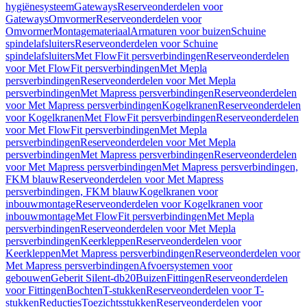
hygiënesysteem
Gateways
Reserveonderdelen voor
Gateways
Omvormer
Reserveonderdelen voor
Omvormer
Montagemateriaal
Armaturen voor buizen
Schuine
spindelafsluiters
Reserveonderdelen voor Schuine
spindelafsluiters
Met FlowFit persverbindingen
Reserveonderdelen
voor Met FlowFit persverbindingen
Met Mepla
persverbindingen
Reserveonderdelen voor Met Mepla
persverbindingen
Met Mapress persverbindingen
Reserveonderdelen
voor Met Mapress persverbindingen
Kogelkranen
Reserveonderdelen
voor Kogelkranen
Met FlowFit persverbindingen
Reserveonderdelen
voor Met FlowFit persverbindingen
Met Mepla
persverbindingen
Reserveonderdelen voor Met Mepla
persverbindingen
Met Mapress persverbindingen
Reserveonderdelen
voor Met Mapress persverbindingen
Met Mapress persverbindingen,
FKM blauw
Reserveonderdelen voor Met Mapress
persverbindingen, FKM blauw
Kogelkranen voor
inbouwmontage
Reserveonderdelen voor Kogelkranen voor
inbouwmontage
Met FlowFit persverbindingen
Met Mepla
persverbindingen
Reserveonderdelen voor Met Mepla
persverbindingen
Keerkleppen
Reserveonderdelen voor
Keerkleppen
Met Mapress persverbindingen
Reserveonderdelen voor
Met Mapress persverbindingen
Afvoersystemen voor
gebouwen
Geberit Silent-db20
Buizen
Fittingen
Reserveonderdelen
voor Fittingen
Bochten
T-stukken
Reserveonderdelen voor T-
stukken
Reducties
Toezichtsstukken
Reserveonderdelen voor