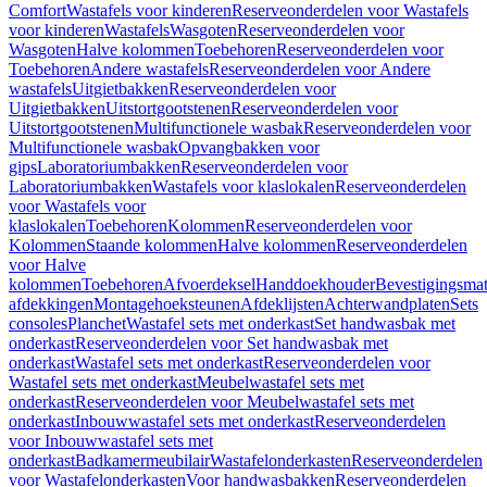
Comfort
Wastafels voor kinderen
Reserveonderdelen voor Wastafels
voor kinderen
Wastafels
Wasgoten
Reserveonderdelen voor
Wasgoten
Halve kolommen
Toebehoren
Reserveonderdelen voor
Toebehoren
Andere wastafels
Reserveonderdelen voor Andere
wastafels
Uitgietbakken
Reserveonderdelen voor
Uitgietbakken
Uitstortgootstenen
Reserveonderdelen voor
Uitstortgootstenen
Multifunctionele wasbak
Reserveonderdelen voor
Multifunctionele wasbak
Opvangbakken voor
gips
Laboratoriumbakken
Reserveonderdelen voor
Laboratoriumbakken
Wastafels voor klaslokalen
Reserveonderdelen
voor Wastafels voor
klaslokalen
Toebehoren
Kolommen
Reserveonderdelen voor
Kolommen
Staande kolommen
Halve kolommen
Reserveonderdelen
voor Halve
kolommen
Toebehoren
Afvoerdeksel
Handdoekhouder
Bevestigingsmat
afdekkingen
Montagehoeksteunen
Afdeklijsten
Achterwandplaten
Sets
consoles
Planchet
Wastafel sets met onderkast
Set handwasbak met
onderkast
Reserveonderdelen voor Set handwasbak met
onderkast
Wastafel sets met onderkast
Reserveonderdelen voor
Wastafel sets met onderkast
Meubelwastafel sets met
onderkast
Reserveonderdelen voor Meubelwastafel sets met
onderkast
Inbouwwastafel sets met onderkast
Reserveonderdelen
voor Inbouwwastafel sets met
onderkast
Badkamermeubilair
Wastafelonderkasten
Reserveonderdelen
voor Wastafelonderkasten
Voor handwasbakken
Reserveonderdelen