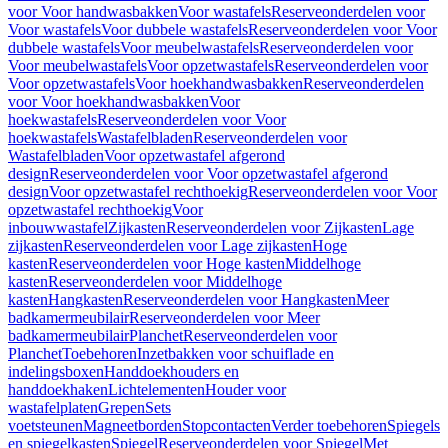
voor Voor handwasbakken
Voor wastafels
Reserveonderdelen voor
Voor wastafels
Voor dubbele wastafels
Reserveonderdelen voor Voor
dubbele wastafels
Voor meubelwastafels
Reserveonderdelen voor
Voor meubelwastafels
Voor opzetwastafels
Reserveonderdelen voor
Voor opzetwastafels
Voor hoekhandwasbakken
Reserveonderdelen
voor Voor hoekhandwasbakken
Voor
hoekwastafels
Reserveonderdelen voor Voor
hoekwastafels
Wastafelbladen
Reserveonderdelen voor
Wastafelbladen
Voor opzetwastafel afgerond
design
Reserveonderdelen voor Voor opzetwastafel afgerond
design
Voor opzetwastafel rechthoekig
Reserveonderdelen voor Voor
opzetwastafel rechthoekig
Voor
inbouwwastafel
Zijkasten
Reserveonderdelen voor Zijkasten
Lage
zijkasten
Reserveonderdelen voor Lage zijkasten
Hoge
kasten
Reserveonderdelen voor Hoge kasten
Middelhoge
kasten
Reserveonderdelen voor Middelhoge
kasten
Hangkasten
Reserveonderdelen voor Hangkasten
Meer
badkamermeubilair
Reserveonderdelen voor Meer
badkamermeubilair
Planchet
Reserveonderdelen voor
Planchet
Toebehoren
Inzetbakken voor schuiflade en
indelingsboxen
Handdoekhouders en
handdoekhaken
Lichtelementen
Houder voor
wastafelplaten
Grepen
Sets
voetsteunen
Magneetborden
Stopcontacten
Verder toebehoren
Spiegels
en spiegelkasten
Spiegel
Reserveonderdelen voor Spiegel
Met