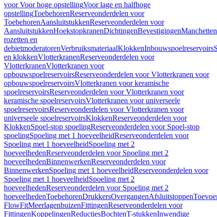
voor Voor hoge opstelling
Voor lage en halfhoge
opstelling
Toebehoren
Reserveonderdelen voor
Toebehoren
Aansluitstukken
Reserveonderdelen voor
Aansluitstukken
Hoekstopkranen
Dichtingen
Bevestigingen
Manchetten
rozetten en
debietmoderatoren
Verbruiksmateriaal
Klokken
Inbouwspoelreservoirs
en klokken
Vlotterkranen
Reserveonderdelen voor
Vlotterkranen
Vlotterkranen voor
opbouwspoelreservoirs
Reserveonderdelen voor Vlotterkranen voor
opbouwspoelreservoirs
Vlotterkranen voor keramische
spoelreservoirs
Reserveonderdelen voor Vlotterkranen voor
keramische spoelreservoirs
Vlotterkranen voor universeele
spoelreservoirs
Reserveonderdelen voor Vlotterkranen voor
universeele spoelreservoirs
Klokken
Reserveonderdelen voor
Klokken
Spoel-stop spoeling
Reserveonderdelen voor Spoel-stop
spoeling
Spoeling met 1 hoeveelheid
Reserveonderdelen voor
Spoeling met 1 hoeveelheid
Spoeling met 2
hoeveelheden
Reserveonderdelen voor Spoeling met 2
hoeveelheden
Binnenwerken
Reserveonderdelen voor
Binnenwerken
Spoeling met 1 hoeveelheid
Reserveonderdelen voor
Spoeling met 1 hoeveelheid
Spoeling met 2
hoeveelheden
Reserveonderdelen voor Spoeling met 2
hoeveelheden
Toebehoren
Drukkers
Overgangen
Afsluitstoppen
Toevoe
FlowFit
Meerlagenbuizen
Fittingen
Reserveonderdelen voor
Fittingen
Koppelingen
Reducties
Bochten
T-stukken
Inwendige