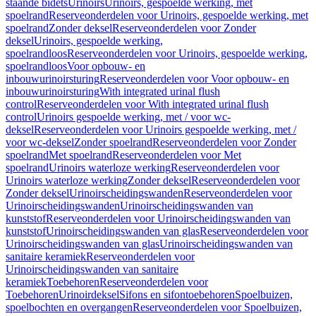
staande bidets
Urinoirs
Urinoirs, gespoelde werking, met
spoelrand
Reserveonderdelen voor Urinoirs, gespoelde werking, met
spoelrand
Zonder deksel
Reserveonderdelen voor Zonder
deksel
Urinoirs, gespoelde werking,
spoelrandloos
Reserveonderdelen voor Urinoirs, gespoelde werking,
spoelrandloos
Voor opbouw- en
inbouwurinoirsturing
Reserveonderdelen voor Voor opbouw- en
inbouwurinoirsturing
With integrated urinal flush
control
Reserveonderdelen voor With integrated urinal flush
control
Urinoirs gespoelde werking, met / voor wc-
deksel
Reserveonderdelen voor Urinoirs gespoelde werking, met /
voor wc-deksel
Zonder spoelrand
Reserveonderdelen voor Zonder
spoelrand
Met spoelrand
Reserveonderdelen voor Met
spoelrand
Urinoirs waterloze werking
Reserveonderdelen voor
Urinoirs waterloze werking
Zonder deksel
Reserveonderdelen voor
Zonder deksel
Urinoirscheidingswanden
Reserveonderdelen voor
Urinoirscheidingswanden
Urinoirscheidingswanden van
kunststof
Reserveonderdelen voor Urinoirscheidingswanden van
kunststof
Urinoirscheidingswanden van glas
Reserveonderdelen voor
Urinoirscheidingswanden van glas
Urinoirscheidingswanden van
sanitaire keramiek
Reserveonderdelen voor
Urinoirscheidingswanden van sanitaire
keramiek
Toebehoren
Reserveonderdelen voor
Toebehoren
Urinoirdeksel
Sifons en sifontoebehoren
Spoelbuizen,
spoelbochten en overgangen
Reserveonderdelen voor Spoelbuizen,