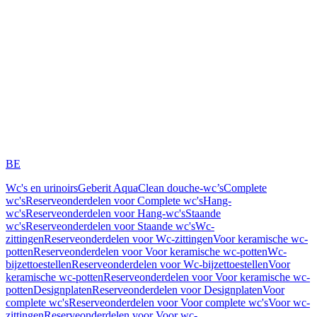
BE
Wc's en urinoirs
Geberit AquaClean douche-wc’s
Complete
wc's
Reserveonderdelen voor Complete wc's
Hang-
wc's
Reserveonderdelen voor Hang-wc's
Staande
wc's
Reserveonderdelen voor Staande wc's
Wc-
zittingen
Reserveonderdelen voor Wc-zittingen
Voor keramische wc-
potten
Reserveonderdelen voor Voor keramische wc-potten
Wc-
bijzettoestellen
Reserveonderdelen voor Wc-bijzettoestellen
Voor
keramische wc-potten
Reserveonderdelen voor Voor keramische wc-
potten
Designplaten
Reserveonderdelen voor Designplaten
Voor
complete wc's
Reserveonderdelen voor Voor complete wc's
Voor wc-
zittingen
Reserveonderdelen voor Voor wc-