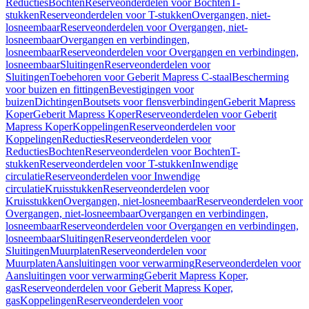
Reducties
Bochten
Reserveonderdelen voor Bochten
T-
stukken
Reserveonderdelen voor T-stukken
Overgangen, niet-
losneembaar
Reserveonderdelen voor Overgangen, niet-
losneembaar
Overgangen en verbindingen,
losneembaar
Reserveonderdelen voor Overgangen en verbindingen,
losneembaar
Sluitingen
Reserveonderdelen voor
Sluitingen
Toebehoren voor Geberit Mapress C-staal
Bescherming
voor buizen en fittingen
Bevestigingen voor
buizen
Dichtingen
Boutsets voor flensverbindingen
Geberit Mapress
Koper
Geberit Mapress Koper
Reserveonderdelen voor Geberit
Mapress Koper
Koppelingen
Reserveonderdelen voor
Koppelingen
Reducties
Reserveonderdelen voor
Reducties
Bochten
Reserveonderdelen voor Bochten
T-
stukken
Reserveonderdelen voor T-stukken
Inwendige
circulatie
Reserveonderdelen voor Inwendige
circulatie
Kruisstukken
Reserveonderdelen voor
Kruisstukken
Overgangen, niet-losneembaar
Reserveonderdelen voor
Overgangen, niet-losneembaar
Overgangen en verbindingen,
losneembaar
Reserveonderdelen voor Overgangen en verbindingen,
losneembaar
Sluitingen
Reserveonderdelen voor
Sluitingen
Muurplaten
Reserveonderdelen voor
Muurplaten
Aansluitingen voor verwarming
Reserveonderdelen voor
Aansluitingen voor verwarming
Geberit Mapress Koper,
gas
Reserveonderdelen voor Geberit Mapress Koper,
gas
Koppelingen
Reserveonderdelen voor