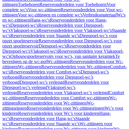
zittingen
Toebehoren
Reserveonderdelen voor Toebehoren
Voor
complete wc's
Voor wc-zittingen
Reserveonderdelen voor Voor wc-
zittingen
Voor wc-zittingen en complete wc's
Verbruiksmateriaal
Wc's
en wc-zittingen
Hang-wc's
Reserveonderdelen voor Hang-
wc's
Diepspoel-wc's
Reserveonderdelen voor Diepspoel-
wc's
Vlakspoel-wc's
Reserveonderdelen voor Vlakspoel-wc's
Staande
wc's
Reserveonderdelen voor Staande wc's
Diepspoel-wc’s voor
opzet spoelreservoir
Reserveonderdelen voor Diepspoel-wc’s voor
opzet spoelreservoir
Diepspoel-wc's
Reserveonderdelen voor
Diepspoel-wc's
Vlakspoel-wc's
Reserveonderdelen voor Vlakspoel-
wc's
Opbouwspoelreservoirs voor wc's, van sanitaire keramiek
Te
bevestigen op de wc-pot
Wc-zittingen
Reserveonderdelen voor Wc-
zittingen
Wc-zittingen
Reserveonderdelen voor Wc-zittingen
Comfort-
wc's
Reserveonderdelen voor Comfort-wc's
Diepspoel-wc’s
verhoogd
Reserveonderdelen voor Diepspoel-wc’s
verhoogd
Diepspoel-wc's verlengd
Reserveonderdelen voor
Diepspoel-wc's verlengd
Vlakspoel-wc’s
verlengd
Reserveonderdelen voor Vlakspoel-wc’s verlengd
Comfort
wc-zittingen
Reserveonderdelen voor Comfort wc-zittingen
Wc-
zittingen
Reserveonderdelen voor Wc-zittingen
Wc-
zittingsringen
Reserveonderdelen voor Wc-zittingsringen
Wc’s voor
kinderen
Reserveonderdelen voor Wc’s voor kinderen
Hang-
wc's
Reserveonderdelen voor Hang-wc's
Staande
wc's
Reserveonderdelen voor Staande wc's
Wc-zittingen voor
kinderen
Reserveonderdelen voor Wc-zittingen voor kinderen
Wc-