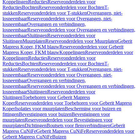
Koppelingen
Reducties
Reserveonderdelen voor
Reducties
Bochten
Reserveonderdelen voor Bochten
T-
stukken
Reserveonderdelen voor T-stukken
Overgangen, niet-
losneembaar
Reserveonderdelen voor Overgangen, niet-
losneembaar
Overgangen en verbindingen,
losneembaar
Reserveonderdelen voor Overgangen en verbindingen,
losneembaar
Sluitingen
Reserveonderdelen voor
Sluitingen
Muurplaten
Reserveonderdelen voor Muurplaten
Geberit
Mapress Koper, FKM blauw
Reserveonderdelen voor Geberit
Mapress Koper, FKM blauw
Koppelingen
Reserveonderdelen voor
Koppelingen
Reducties
Reserveonderdelen voor
Reducties
Bochten
Reserveonderdelen voor Bochten
T-
stukken
Reserveonderdelen voor T-stukken
Overgangen, niet-
losneembaar
Reserveonderdelen voor Overgangen, niet-
losneembaar
Overgangen en verbindingen,
losneembaar
Reserveonderdelen voor Overgangen en verbindingen,
losneembaar
Sluitingen
Reserveonderdelen voor
Sluitingen
Toebehoren voor Geberit Mapress
Koper
Reserveonderdelen voor Toebehoren voor Geberit Mapress
Koper
Isolaties voor muurplaten
Bescherming voor buizen en
fittingen
Bevestigingen voor buizen
Bevestigingen voor
muurplaten
Reserveonderdelen voor Bevestigingen voor
muurplaten
Dichtingen
Boutsets voor flensverbindingen
Geberit
Mapress CuNiFe
Geberit Mapress CuNiFe
Reserveonderdelen voor
Geberit Mapress CuNiFe
Buizen