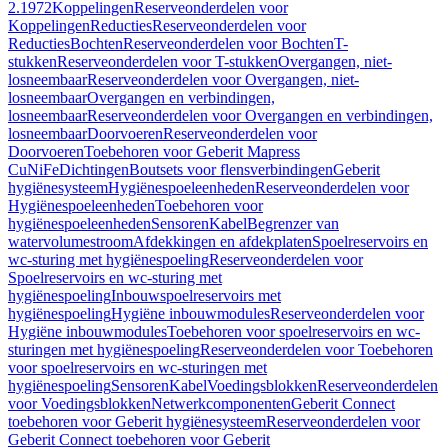
2.1972
Koppelingen
Reserveonderdelen voor
Koppelingen
Reducties
Reserveonderdelen voor
Reducties
Bochten
Reserveonderdelen voor Bochten
T-
stukken
Reserveonderdelen voor T-stukken
Overgangen, niet-
losneembaar
Reserveonderdelen voor Overgangen, niet-
losneembaar
Overgangen en verbindingen,
losneembaar
Reserveonderdelen voor Overgangen en verbindingen,
losneembaar
Doorvoeren
Reserveonderdelen voor
Doorvoeren
Toebehoren voor Geberit Mapress
CuNiFe
Dichtingen
Boutsets voor flensverbindingen
Geberit
hygiënesysteem
Hygiënespoeleenheden
Reserveonderdelen voor
Hygiënespoeleenheden
Toebehoren voor
hygiënespoeleenheden
Sensoren
Kabel
Begrenzer van
watervolumestroom
Afdekkingen en afdekplaten
Spoelreservoirs en
wc-sturing met hygiënespoeling
Reserveonderdelen voor
Spoelreservoirs en wc-sturing met
hygiënespoeling
Inbouwspoelreservoirs met
hygiënespoeling
Hygiëne inbouwmodules
Reserveonderdelen voor
Hygiëne inbouwmodules
Toebehoren voor spoelreservoirs en wc-
sturingen met hygiënespoeling
Reserveonderdelen voor Toebehoren
voor spoelreservoirs en wc-sturingen met
hygiënespoeling
Sensoren
Kabel
Voedingsblokken
Reserveonderdelen
voor Voedingsblokken
Netwerkcomponenten
Geberit Connect
toebehoren voor Geberit hygiënesysteem
Reserveonderdelen voor
Geberit Connect toebehoren voor Geberit