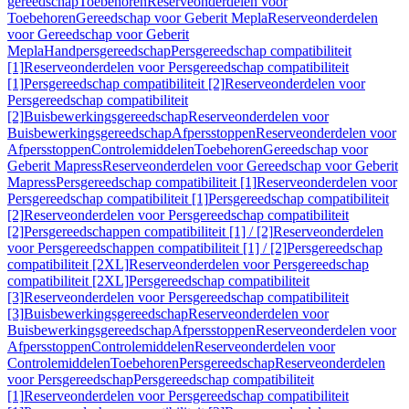
gereedschap
Toebehoren
Reserveonderdelen voor
Toebehoren
Gereedschap voor Geberit Mepla
Reserveonderdelen
voor Gereedschap voor Geberit
Mepla
Handpersgereedschap
Persgereedschap compatibiliteit
[1]
Reserveonderdelen voor Persgereedschap compatibiliteit
[1]
Persgereedschap compatibiliteit [2]
Reserveonderdelen voor
Persgereedschap compatibiliteit
[2]
Buisbewerkingsgereedschap
Reserveonderdelen voor
Buisbewerkingsgereedschap
Afpersstoppen
Reserveonderdelen voor
Afpersstoppen
Controlemiddelen
Toebehoren
Gereedschap voor
Geberit Mapress
Reserveonderdelen voor Gereedschap voor Geberit
Mapress
Persgereedschap compatibiliteit [1]
Reserveonderdelen voor
Persgereedschap compatibiliteit [1]
Persgereedschap compatibiliteit
[2]
Reserveonderdelen voor Persgereedschap compatibiliteit
[2]
Persgereedschappen compatibiliteit [1] / [2]
Reserveonderdelen
voor Persgereedschappen compatibiliteit [1] / [2]
Persgereedschap
compatibiliteit [2XL]
Reserveonderdelen voor Persgereedschap
compatibiliteit [2XL]
Persgereedschap compatibiliteit
[3]
Reserveonderdelen voor Persgereedschap compatibiliteit
[3]
Buisbewerkingsgereedschap
Reserveonderdelen voor
Buisbewerkingsgereedschap
Afpersstoppen
Reserveonderdelen voor
Afpersstoppen
Controlemiddelen
Reserveonderdelen voor
Controlemiddelen
Toebehoren
Persgereedschap
Reserveonderdelen
voor Persgereedschap
Persgereedschap compatibiliteit
[1]
Reserveonderdelen voor Persgereedschap compatibiliteit