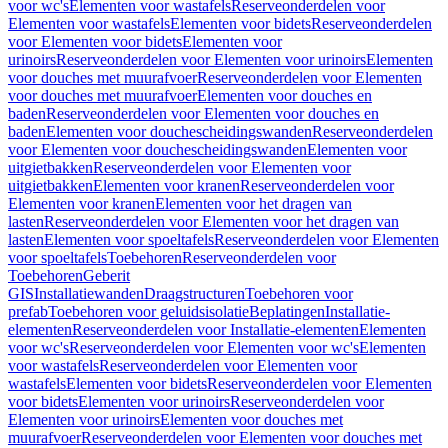
voor wc's
Elementen voor wastafels
Reserveonderdelen voor
Elementen voor wastafels
Elementen voor bidets
Reserveonderdelen
voor Elementen voor bidets
Elementen voor
urinoirs
Reserveonderdelen voor Elementen voor urinoirs
Elementen
voor douches met muurafvoer
Reserveonderdelen voor Elementen
voor douches met muurafvoer
Elementen voor douches en
baden
Reserveonderdelen voor Elementen voor douches en
baden
Elementen voor douchescheidingswanden
Reserveonderdelen
voor Elementen voor douchescheidingswanden
Elementen voor
uitgietbakken
Reserveonderdelen voor Elementen voor
uitgietbakken
Elementen voor kranen
Reserveonderdelen voor
Elementen voor kranen
Elementen voor het dragen van
lasten
Reserveonderdelen voor Elementen voor het dragen van
lasten
Elementen voor spoeltafels
Reserveonderdelen voor Elementen
voor spoeltafels
Toebehoren
Reserveonderdelen voor
Toebehoren
Geberit
GIS
Installatiewanden
Draagstructuren
Toebehoren voor
prefab
Toebehoren voor geluidsisolatie
Beplatingen
Installatie-
elementen
Reserveonderdelen voor Installatie-elementen
Elementen
voor wc's
Reserveonderdelen voor Elementen voor wc's
Elementen
voor wastafels
Reserveonderdelen voor Elementen voor
wastafels
Elementen voor bidets
Reserveonderdelen voor Elementen
voor bidets
Elementen voor urinoirs
Reserveonderdelen voor
Elementen voor urinoirs
Elementen voor douches met
muurafvoer
Reserveonderdelen voor Elementen voor douches met