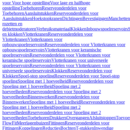
voor Voor hoge opstelling
Voor lage en halfhoge
opstelling
Toebehoren
Reserveonderdelen voor
Toebehoren
Aansluitstukken
Reserveonderdelen voor
Aansluitstukken
Hoekstopkranen
Dichtingen
Bevestigingen
Manchetten
rozetten en
debietmoderatoren
Verbruiksmateriaal
Klokken
Inbouwspoelreservoirs
en klokken
Vlotterkranen
Reserveonderdelen voor
Vlotterkranen
Vlotterkranen voor
opbouwspoelreservoirs
Reserveonderdelen voor Vlotterkranen voor
opbouwspoelreservoirs
Vlotterkranen voor keramische
spoelreservoirs
Reserveonderdelen voor Vlotterkranen voor
keramische spoelreservoirs
Vlotterkranen voor universeele
spoelreservoirs
Reserveonderdelen voor Vlotterkranen voor
universeele spoelreservoirs
Klokken
Reserveonderdelen voor
Klokken
Spoel-stop spoeling
Reserveonderdelen voor Spoel-stop
spoeling
Spoeling met 1 hoeveelheid
Reserveonderdelen voor
Spoeling met 1 hoeveelheid
Spoeling met 2
hoeveelheden
Reserveonderdelen voor Spoeling met 2
hoeveelheden
Binnenwerken
Reserveonderdelen voor
Binnenwerken
Spoeling met 1 hoeveelheid
Reserveonderdelen voor
Spoeling met 1 hoeveelheid
Spoeling met 2
hoeveelheden
Reserveonderdelen voor Spoeling met 2
hoeveelheden
Toebehoren
Drukkers
Overgangen
Afsluitstoppen
Toevoe
FlowFit
Meerlagenbuizen
Fittingen
Reserveonderdelen voor
Fittingen
Koppelingen
Reducties
Bochten
T-stukken
Inwendige