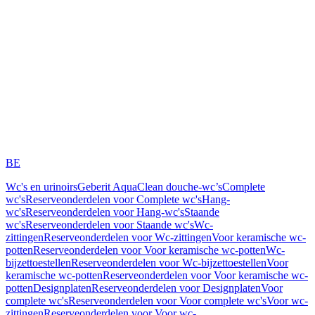
BE
Wc's en urinoirs
Geberit AquaClean douche-wc’s
Complete
wc's
Reserveonderdelen voor Complete wc's
Hang-
wc's
Reserveonderdelen voor Hang-wc's
Staande
wc's
Reserveonderdelen voor Staande wc's
Wc-
zittingen
Reserveonderdelen voor Wc-zittingen
Voor keramische wc-
potten
Reserveonderdelen voor Voor keramische wc-potten
Wc-
bijzettoestellen
Reserveonderdelen voor Wc-bijzettoestellen
Voor
keramische wc-potten
Reserveonderdelen voor Voor keramische wc-
potten
Designplaten
Reserveonderdelen voor Designplaten
Voor
complete wc's
Reserveonderdelen voor Voor complete wc's
Voor wc-
zittingen
Reserveonderdelen voor Voor wc-