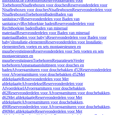
inloopdouche
Toebehoren
Reserveonderdelen voor
Toebehoren
Nisaflegboxen voor douches
Reserveonderdelen voor
Nisaflegboxen voor douches
Nisaflegboxen
Reserveonderdelen voor
Nisaflegboxen
Toebehoren
Baden
Baden van
sanitairacryl
Reserveonderdelen voor Baden van
sanitairacryl
Rechthoekige baden
Reserveonderdelen voor
Rechthoekige baden
Baden van mineraal
materiaal
Reserveonderdelen voor Baden van mineraal
materiaal
Baden voor baby's
Reserveonderdelen voor Baden voor
baby's
Installatie-elementen
Reserveonderdelen voor Installatie-
elementen
Sets voeten en sets montagesteunen en
muurbevestigingen
Reserveonderdelen voor Sets voeten en sets
montagesteunen en
muurbevestigingen
Toebehoren
Reparatiesets
Verder
toebehoren
Apparaataansluitingen voor douches en
baden
Afvoergarnituren voor douchebakken d52
Reserveonderdelen
voor Afvoergarnituren voor douchebakken d52
Met
afdekplaatje
Reserveonderdelen voor Met
afdekplaatje
Afvoerdeksel
Reserveonderdelen voor
Afvoerdeksel
Afvoergarnituren voor douchebakken,
d62
Reserveonderdelen voor Afvoergarnituren voor douchebakken,
d62
Met afdekplaatje
Reserveonderdelen voor Met
afdekplaatje
Afvoergarnituren voor douchebakken,
d90
Reserveonderdelen voor Afvoergarnituren voor douchebakken,
d90
Met afdekplaatje
Reserveonderdelen voor Met