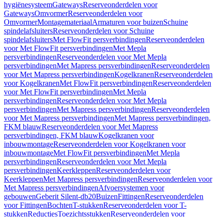
hygiënesysteem
Gateways
Reserveonderdelen voor
Gateways
Omvormer
Reserveonderdelen voor
Omvormer
Montagemateriaal
Armaturen voor buizen
Schuine
spindelafsluiters
Reserveonderdelen voor Schuine
spindelafsluiters
Met FlowFit persverbindingen
Reserveonderdelen
voor Met FlowFit persverbindingen
Met Mepla
persverbindingen
Reserveonderdelen voor Met Mepla
persverbindingen
Met Mapress persverbindingen
Reserveonderdelen
voor Met Mapress persverbindingen
Kogelkranen
Reserveonderdelen
voor Kogelkranen
Met FlowFit persverbindingen
Reserveonderdelen
voor Met FlowFit persverbindingen
Met Mepla
persverbindingen
Reserveonderdelen voor Met Mepla
persverbindingen
Met Mapress persverbindingen
Reserveonderdelen
voor Met Mapress persverbindingen
Met Mapress persverbindingen,
FKM blauw
Reserveonderdelen voor Met Mapress
persverbindingen, FKM blauw
Kogelkranen voor
inbouwmontage
Reserveonderdelen voor Kogelkranen voor
inbouwmontage
Met FlowFit persverbindingen
Met Mepla
persverbindingen
Reserveonderdelen voor Met Mepla
persverbindingen
Keerkleppen
Reserveonderdelen voor
Keerkleppen
Met Mapress persverbindingen
Reserveonderdelen voor
Met Mapress persverbindingen
Afvoersystemen voor
gebouwen
Geberit Silent-db20
Buizen
Fittingen
Reserveonderdelen
voor Fittingen
Bochten
T-stukken
Reserveonderdelen voor T-
stukken
Reducties
Toezichtsstukken
Reserveonderdelen voor