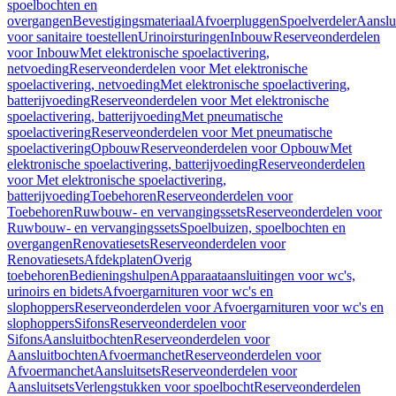
spoelbochten en
overgangen
Bevestigingsmateriaal
Afvoerpluggen
Spoelverdeler
Aanslu
voor sanitaire toestellen
Urinoirsturingen
Inbouw
Reserveonderdelen
voor Inbouw
Met elektronische spoelactivering,
netvoeding
Reserveonderdelen voor Met elektronische
spoelactivering, netvoeding
Met elektronische spoelactivering,
batterijvoeding
Reserveonderdelen voor Met elektronische
spoelactivering, batterijvoeding
Met pneumatische
spoelactivering
Reserveonderdelen voor Met pneumatische
spoelactivering
Opbouw
Reserveonderdelen voor Opbouw
Met
elektronische spoelactivering, batterijvoeding
Reserveonderdelen
voor Met elektronische spoelactivering,
batterijvoeding
Toebehoren
Reserveonderdelen voor
Toebehoren
Ruwbouw- en vervangingssets
Reserveonderdelen voor
Ruwbouw- en vervangingssets
Spoelbuizen, spoelbochten en
overgangen
Renovatiesets
Reserveonderdelen voor
Renovatiesets
Afdekplaten
Overig
toebehoren
Bedieningshulpen
Apparaataansluitingen voor wc's,
urinoirs en bidets
Afvoergarnituren voor wc's en
slophoppers
Reserveonderdelen voor Afvoergarnituren voor wc's en
slophoppers
Sifons
Reserveonderdelen voor
Sifons
Aansluitbochten
Reserveonderdelen voor
Aansluitbochten
Afvoermanchet
Reserveonderdelen voor
Afvoermanchet
Aansluitsets
Reserveonderdelen voor
Aansluitsets
Verlengstukken voor spoelbocht
Reserveonderdelen