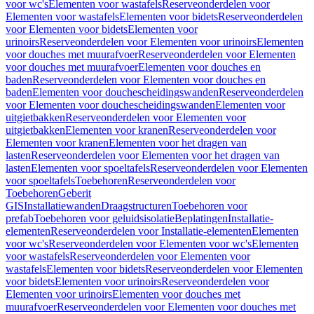
voor wc's
Elementen voor wastafels
Reserveonderdelen voor
Elementen voor wastafels
Elementen voor bidets
Reserveonderdelen
voor Elementen voor bidets
Elementen voor
urinoirs
Reserveonderdelen voor Elementen voor urinoirs
Elementen
voor douches met muurafvoer
Reserveonderdelen voor Elementen
voor douches met muurafvoer
Elementen voor douches en
baden
Reserveonderdelen voor Elementen voor douches en
baden
Elementen voor douchescheidingswanden
Reserveonderdelen
voor Elementen voor douchescheidingswanden
Elementen voor
uitgietbakken
Reserveonderdelen voor Elementen voor
uitgietbakken
Elementen voor kranen
Reserveonderdelen voor
Elementen voor kranen
Elementen voor het dragen van
lasten
Reserveonderdelen voor Elementen voor het dragen van
lasten
Elementen voor spoeltafels
Reserveonderdelen voor Elementen
voor spoeltafels
Toebehoren
Reserveonderdelen voor
Toebehoren
Geberit
GIS
Installatiewanden
Draagstructuren
Toebehoren voor
prefab
Toebehoren voor geluidsisolatie
Beplatingen
Installatie-
elementen
Reserveonderdelen voor Installatie-elementen
Elementen
voor wc's
Reserveonderdelen voor Elementen voor wc's
Elementen
voor wastafels
Reserveonderdelen voor Elementen voor
wastafels
Elementen voor bidets
Reserveonderdelen voor Elementen
voor bidets
Elementen voor urinoirs
Reserveonderdelen voor
Elementen voor urinoirs
Elementen voor douches met
muurafvoer
Reserveonderdelen voor Elementen voor douches met