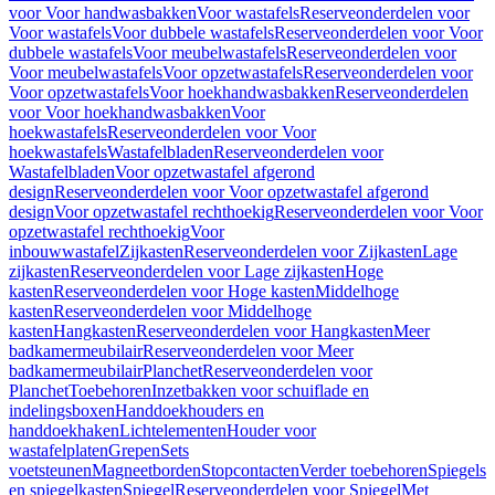
voor Voor handwasbakken
Voor wastafels
Reserveonderdelen voor
Voor wastafels
Voor dubbele wastafels
Reserveonderdelen voor Voor
dubbele wastafels
Voor meubelwastafels
Reserveonderdelen voor
Voor meubelwastafels
Voor opzetwastafels
Reserveonderdelen voor
Voor opzetwastafels
Voor hoekhandwasbakken
Reserveonderdelen
voor Voor hoekhandwasbakken
Voor
hoekwastafels
Reserveonderdelen voor Voor
hoekwastafels
Wastafelbladen
Reserveonderdelen voor
Wastafelbladen
Voor opzetwastafel afgerond
design
Reserveonderdelen voor Voor opzetwastafel afgerond
design
Voor opzetwastafel rechthoekig
Reserveonderdelen voor Voor
opzetwastafel rechthoekig
Voor
inbouwwastafel
Zijkasten
Reserveonderdelen voor Zijkasten
Lage
zijkasten
Reserveonderdelen voor Lage zijkasten
Hoge
kasten
Reserveonderdelen voor Hoge kasten
Middelhoge
kasten
Reserveonderdelen voor Middelhoge
kasten
Hangkasten
Reserveonderdelen voor Hangkasten
Meer
badkamermeubilair
Reserveonderdelen voor Meer
badkamermeubilair
Planchet
Reserveonderdelen voor
Planchet
Toebehoren
Inzetbakken voor schuiflade en
indelingsboxen
Handdoekhouders en
handdoekhaken
Lichtelementen
Houder voor
wastafelplaten
Grepen
Sets
voetsteunen
Magneetborden
Stopcontacten
Verder toebehoren
Spiegels
en spiegelkasten
Spiegel
Reserveonderdelen voor Spiegel
Met