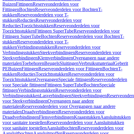
Buizen
Fittingen
Reserveonderdelen voor
Fittingen
Bochten
Reserveonderdelen voor Bochten
T-
stukken
Reserveonderdelen voor T-
stukken
Reducties
Reserveonderdelen voor
Reducties
Toezichtsstukken
Reserveonderdelen voor
Toezichtsstukken
Fittingen SuperTube
Reserveonderdelen voor
Fittingen SuperTube
Bochten
Reserveonderdelen voor Bochten
T-
stukken
Reserveonderdelen voor T-
stukken
Verbindingsstukken
Reserveonderdelen voor
Verbindingsstukken
Steekverbindingen
Reserveonderdelen voor
Steekverbindingen
Klemverbindingen
Overgangen naar andere
materialen
Toebehoren
Beugels
Sluitingen
Verbruiksmateriaal
Geberit
PE
Buizen
Fittingen
Reserveonderdelen voor Fittingen
Bochten
T-
stukken
Reducties
Toezichtsstukken
Reserveonderdelen voor
Toezichtsstukken
Overgangen
Speciale fittingen
Reserveonderdelen
voor Speciale fittingen
Fittingen SuperTube
Bochten
Speciale
fittingen
Verbindingsstukken
Reserveonderdelen voor
Verbindingsstukken
Lasverbindingen
Steekverbindingen
Reserveonder
voor Steekverbindingen
Overgangen naar andere
materialen
Reserveonderdelen voor Overgangen naar andere
materialen
Draadverbindingen
Reserveonderdelen voor
Draadverbindingen
Flensverbindingen
Kraagstukken
Aansluitstukken
voor sanitaire toestellen
Reserveonderdelen voor Aansluitstukken
voor sanitaire toestellen
Aansluitbochten
Reserveonderdelen voor
Aansluitbochten
Aansluitmoffen
Reserveonderdelen voor