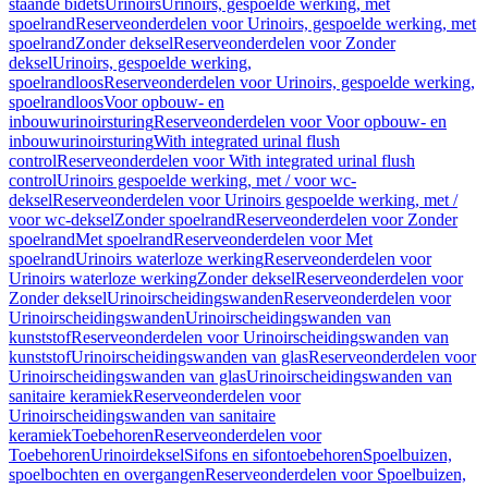
staande bidets
Urinoirs
Urinoirs, gespoelde werking, met
spoelrand
Reserveonderdelen voor Urinoirs, gespoelde werking, met
spoelrand
Zonder deksel
Reserveonderdelen voor Zonder
deksel
Urinoirs, gespoelde werking,
spoelrandloos
Reserveonderdelen voor Urinoirs, gespoelde werking,
spoelrandloos
Voor opbouw- en
inbouwurinoirsturing
Reserveonderdelen voor Voor opbouw- en
inbouwurinoirsturing
With integrated urinal flush
control
Reserveonderdelen voor With integrated urinal flush
control
Urinoirs gespoelde werking, met / voor wc-
deksel
Reserveonderdelen voor Urinoirs gespoelde werking, met /
voor wc-deksel
Zonder spoelrand
Reserveonderdelen voor Zonder
spoelrand
Met spoelrand
Reserveonderdelen voor Met
spoelrand
Urinoirs waterloze werking
Reserveonderdelen voor
Urinoirs waterloze werking
Zonder deksel
Reserveonderdelen voor
Zonder deksel
Urinoirscheidingswanden
Reserveonderdelen voor
Urinoirscheidingswanden
Urinoirscheidingswanden van
kunststof
Reserveonderdelen voor Urinoirscheidingswanden van
kunststof
Urinoirscheidingswanden van glas
Reserveonderdelen voor
Urinoirscheidingswanden van glas
Urinoirscheidingswanden van
sanitaire keramiek
Reserveonderdelen voor
Urinoirscheidingswanden van sanitaire
keramiek
Toebehoren
Reserveonderdelen voor
Toebehoren
Urinoirdeksel
Sifons en sifontoebehoren
Spoelbuizen,
spoelbochten en overgangen
Reserveonderdelen voor Spoelbuizen,