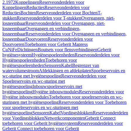
2.1972
Koppelingen
Reserveonderdelen voor
Koppelingen
Reducties
Reserveonderdelen voor
Reducties
Bochten
Reserveonderdelen voor Bochten
T-
stukken
Reserveonderdelen voor T-stukken
Overgangen, niet-
losneembaar
Reserveonderdelen voor Overgangen, niet-
losneembaar
Overgangen en verbindingen,
losneembaar
Reserveonderdelen voor Overgangen en verbindingen,
losneembaar
Doorvoeren
Reserveonderdelen voor
Doorvoeren
Toebehoren voor Geberit Mapress
CuNiFe
Dichtingen
Boutsets voor flensverbindingen
Geberit
hygiënesysteem
Hygiënespoeleenheden
Reserveonderdelen voor
Hygiënespoeleenheden
Toebehoren voor
hygiënespoeleenheden
Sensoren
Kabel
Begrenzer van
watervolumestroom
Afdekkingen en afdekplaten
Spoelreservoirs en
wc-sturing met hygiënespoeling
Reserveonderdelen voor
Spoelreservoirs en wc-sturing met
hygiënespoeling
Inbouwspoelreservoirs met
hygiënespoeling
Hygiëne inbouwmodules
Reserveonderdelen voor
Hygiëne inbouwmodules
Toebehoren voor spoelreservoirs en wc-
sturingen met hygiënespoeling
Reserveonderdelen voor Toebehoren
voor spoelreservoirs en wc-sturingen met
hygiënespoeling
Sensoren
Kabel
Voedingsblokken
Reserveonderdelen
voor Voedingsblokken
Netwerkcomponenten
Geberit Connect
toebehoren voor Geberit hygiënesysteem
Reserveonderdelen voor
Geberit Connect toebehoren voor Geberit