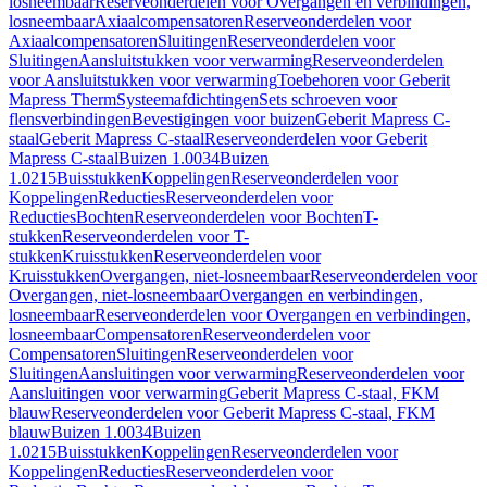
losneembaar
Reserveonderdelen voor Overgangen en verbindingen,
losneembaar
Axiaalcompensatoren
Reserveonderdelen voor
Axiaalcompensatoren
Sluitingen
Reserveonderdelen voor
Sluitingen
Aansluitstukken voor verwarming
Reserveonderdelen
voor Aansluitstukken voor verwarming
Toebehoren voor Geberit
Mapress Therm
Systeemafdichtingen
Sets schroeven voor
flensverbindingen
Bevestigingen voor buizen
Geberit Mapress C-
staal
Geberit Mapress C-staal
Reserveonderdelen voor Geberit
Mapress C-staal
Buizen 1.0034
Buizen
1.0215
Buisstukken
Koppelingen
Reserveonderdelen voor
Koppelingen
Reducties
Reserveonderdelen voor
Reducties
Bochten
Reserveonderdelen voor Bochten
T-
stukken
Reserveonderdelen voor T-
stukken
Kruisstukken
Reserveonderdelen voor
Kruisstukken
Overgangen, niet-losneembaar
Reserveonderdelen voor
Overgangen, niet-losneembaar
Overgangen en verbindingen,
losneembaar
Reserveonderdelen voor Overgangen en verbindingen,
losneembaar
Compensatoren
Reserveonderdelen voor
Compensatoren
Sluitingen
Reserveonderdelen voor
Sluitingen
Aansluitingen voor verwarming
Reserveonderdelen voor
Aansluitingen voor verwarming
Geberit Mapress C-staal, FKM
blauw
Reserveonderdelen voor Geberit Mapress C-staal, FKM
blauw
Buizen 1.0034
Buizen
1.0215
Buisstukken
Koppelingen
Reserveonderdelen voor
Koppelingen
Reducties
Reserveonderdelen voor