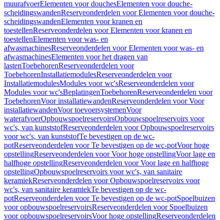
muurafvoer
Elementen voor douches
Elementen voor douche-
scheidingswanden
Reserveonderdelen voor Elementen voor douche-
scheidingswanden
Elementen voor kranen en
toestellen
Reserveonderdelen voor Elementen voor kranen en
toestellen
Elementen voor was- en
afwasmachines
Reserveonderdelen voor Elementen voor was- en
afwasmachines
Elementen voor het dragen van
lasten
Toebehoren
Reserveonderdelen voor
Toebehoren
Installatiemodules
Reserveonderdelen voor
Installatiemodules
Modules voor wc's
Reserveonderdelen voor
Modules voor wc's
Beplatingen
Toebehoren
Reserveonderdelen voor
Toebehoren
Voor installatiewanden
Reserveonderdelen voor Voor
installatiewanden
Voor toevoersystemen
Voor
waterafvoer
Opbouwspoelreservoirs
Opbouwspoelreservoirs voor
wc's, van kunststof
Reserveonderdelen voor Opbouwspoelreservoirs
voor wc's, van kunststof
Te bevestigen op de wc-
pot
Reserveonderdelen voor Te bevestigen op de wc-pot
Voor hoge
opstelling
Reserveonderdelen voor Voor hoge opstelling
Voor lage en
halfhoge opstelling
Reserveonderdelen voor Voor lage en halfhoge
opstelling
Opbouwspoelreservoirs voor wc's, van sanitaire
keramiek
Reserveonderdelen voor Opbouwspoelreservoirs voor
wc's, van sanitaire keramiek
Te bevestigen op de wc-
pot
Reserveonderdelen voor Te bevestigen op de wc-pot
Spoelbuizen
voor opbouwspoelreservoirs
Reserveonderdelen voor Spoelbuizen
voor opbouwspoelreservoirs
Voor hoge opstelling
Reserveonderdelen