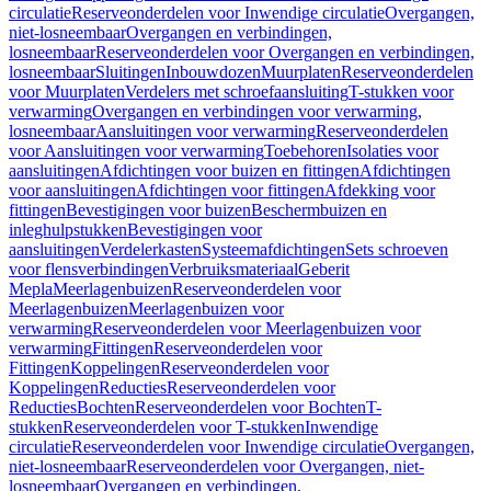
circulatie
Reserveonderdelen voor Inwendige circulatie
Overgangen,
niet-losneembaar
Overgangen en verbindingen,
losneembaar
Reserveonderdelen voor Overgangen en verbindingen,
losneembaar
Sluitingen
Inbouwdozen
Muurplaten
Reserveonderdelen
voor Muurplaten
Verdelers met schroefaansluiting
T-stukken voor
verwarming
Overgangen en verbindingen voor verwarming,
losneembaar
Aansluitingen voor verwarming
Reserveonderdelen
voor Aansluitingen voor verwarming
Toebehoren
Isolaties voor
aansluitingen
Afdichtingen voor buizen en fittingen
Afdichtingen
voor aansluitingen
Afdichtingen voor fittingen
Afdekking voor
fittingen
Bevestigingen voor buizen
Beschermbuizen en
inleghulpstukken
Bevestigingen voor
aansluitingen
Verdelerkasten
Systeemafdichtingen
Sets schroeven
voor flensverbindingen
Verbruiksmateriaal
Geberit
Mepla
Meerlagenbuizen
Reserveonderdelen voor
Meerlagenbuizen
Meerlagenbuizen voor
verwarming
Reserveonderdelen voor Meerlagenbuizen voor
verwarming
Fittingen
Reserveonderdelen voor
Fittingen
Koppelingen
Reserveonderdelen voor
Koppelingen
Reducties
Reserveonderdelen voor
Reducties
Bochten
Reserveonderdelen voor Bochten
T-
stukken
Reserveonderdelen voor T-stukken
Inwendige
circulatie
Reserveonderdelen voor Inwendige circulatie
Overgangen,
niet-losneembaar
Reserveonderdelen voor Overgangen, niet-
losneembaar
Overgangen en verbindingen,