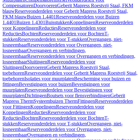
Compensatoren
Doorvoeren
Geberit Mapress Roestvrij Staal, FKM
blauw
Reserveonderdelen voor Geberit Mapress Roestvrij Staal,
FKM blauw
Buizen 1.4401
Reserveonderdelen voor Buizen
1.4401
Buizen 1.4301
Buisstukken
Koppelingen
Reserveonderdelen
voor Koppelingen
Reducties
Reserveonderdelen voor
Reducties
Bochten
Reserveonderdelen voor Bochten
T-
stukken
Reserveonderdelen voor T-stukken
Overgangen, niet-
losneembaar
Reserveonderdelen voor Overgangen, niet-
losneembaar
Overgangen en verbindingen,
losneembaar
Reserveonderdelen voor Overgangen en verbindingen,
losneembaar
Sluitingen
Reserveonderdelen voor
Sluitingen
Doorvoeren
Geberit Mapress Roestvrij Staal,
toebehoren
Reserveonderdelen voor Geberit Mapress Roestvrij Staal,
toebehoren
Isolaties voor muurplaten
Bescherming voor buizen en
fittingen
Bevestigingen voor buizen
Bevestigingen voor
muurplaten
Reserveonderdelen voor Bevestigingen voor
muurplaten
Dichtingen
Boutsets voor flensverbindingen
Geberit
Mapress Therm
Systeembuizen Therm
Fittingen
Reserveonderdelen
voor Fittingen
Koppelingen
Reserveonderdelen voor
Koppelingen
Reducties
Reserveonderdelen voor
Reducties
Bochten
Reserveonderdelen voor Bochten
T-
stukken
Reserveonderdelen voor T-stukken
Overgangen, niet-
losneembaar
Reserveonderdelen voor Overgangen, niet-
losneembaar
Overgangen en verbindingen,