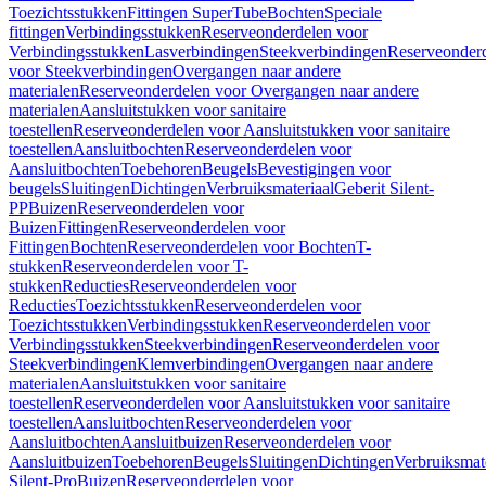
Toezichtsstukken
Fittingen SuperTube
Bochten
Speciale
fittingen
Verbindingsstukken
Reserveonderdelen voor
Verbindingsstukken
Lasverbindingen
Steekverbindingen
Reserveonder
voor Steekverbindingen
Overgangen naar andere
materialen
Reserveonderdelen voor Overgangen naar andere
materialen
Aansluitstukken voor sanitaire
toestellen
Reserveonderdelen voor Aansluitstukken voor sanitaire
toestellen
Aansluitbochten
Reserveonderdelen voor
Aansluitbochten
Toebehoren
Beugels
Bevestigingen voor
beugels
Sluitingen
Dichtingen
Verbruiksmateriaal
Geberit Silent-
PP
Buizen
Reserveonderdelen voor
Buizen
Fittingen
Reserveonderdelen voor
Fittingen
Bochten
Reserveonderdelen voor Bochten
T-
stukken
Reserveonderdelen voor T-
stukken
Reducties
Reserveonderdelen voor
Reducties
Toezichtsstukken
Reserveonderdelen voor
Toezichtsstukken
Verbindingsstukken
Reserveonderdelen voor
Verbindingsstukken
Steekverbindingen
Reserveonderdelen voor
Steekverbindingen
Klemverbindingen
Overgangen naar andere
materialen
Aansluitstukken voor sanitaire
toestellen
Reserveonderdelen voor Aansluitstukken voor sanitaire
toestellen
Aansluitbochten
Reserveonderdelen voor
Aansluitbochten
Aansluitbuizen
Reserveonderdelen voor
Aansluitbuizen
Toebehoren
Beugels
Sluitingen
Dichtingen
Verbruiksmat
Silent-Pro
Buizen
Reserveonderdelen voor