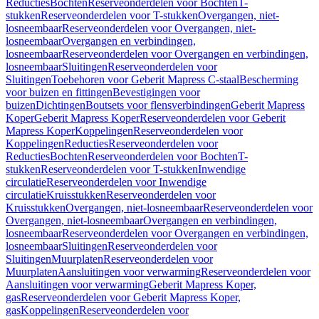
Reducties
Bochten
Reserveonderdelen voor Bochten
T-
stukken
Reserveonderdelen voor T-stukken
Overgangen, niet-
losneembaar
Reserveonderdelen voor Overgangen, niet-
losneembaar
Overgangen en verbindingen,
losneembaar
Reserveonderdelen voor Overgangen en verbindingen,
losneembaar
Sluitingen
Reserveonderdelen voor
Sluitingen
Toebehoren voor Geberit Mapress C-staal
Bescherming
voor buizen en fittingen
Bevestigingen voor
buizen
Dichtingen
Boutsets voor flensverbindingen
Geberit Mapress
Koper
Geberit Mapress Koper
Reserveonderdelen voor Geberit
Mapress Koper
Koppelingen
Reserveonderdelen voor
Koppelingen
Reducties
Reserveonderdelen voor
Reducties
Bochten
Reserveonderdelen voor Bochten
T-
stukken
Reserveonderdelen voor T-stukken
Inwendige
circulatie
Reserveonderdelen voor Inwendige
circulatie
Kruisstukken
Reserveonderdelen voor
Kruisstukken
Overgangen, niet-losneembaar
Reserveonderdelen voor
Overgangen, niet-losneembaar
Overgangen en verbindingen,
losneembaar
Reserveonderdelen voor Overgangen en verbindingen,
losneembaar
Sluitingen
Reserveonderdelen voor
Sluitingen
Muurplaten
Reserveonderdelen voor
Muurplaten
Aansluitingen voor verwarming
Reserveonderdelen voor
Aansluitingen voor verwarming
Geberit Mapress Koper,
gas
Reserveonderdelen voor Geberit Mapress Koper,
gas
Koppelingen
Reserveonderdelen voor