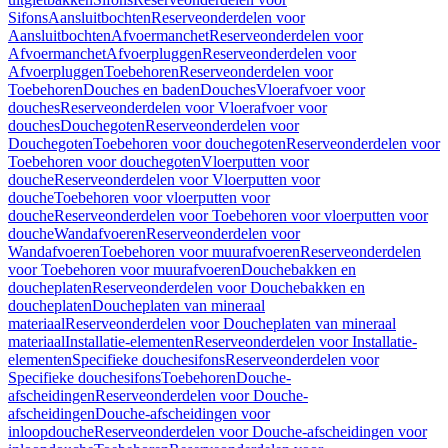
Sifons
Aansluitbochten
Reserveonderdelen voor
Aansluitbochten
Afvoermanchet
Reserveonderdelen voor
Afvoermanchet
Afvoerpluggen
Reserveonderdelen voor
Afvoerpluggen
Toebehoren
Reserveonderdelen voor
Toebehoren
Douches en baden
Douches
Vloerafvoer voor
douches
Reserveonderdelen voor Vloerafvoer voor
douches
Douchegoten
Reserveonderdelen voor
Douchegoten
Toebehoren voor douchegoten
Reserveonderdelen voor
Toebehoren voor douchegoten
Vloerputten voor
douche
Reserveonderdelen voor Vloerputten voor
douche
Toebehoren voor vloerputten voor
douche
Reserveonderdelen voor Toebehoren voor vloerputten voor
douche
Wandafvoeren
Reserveonderdelen voor
Wandafvoeren
Toebehoren voor muurafvoeren
Reserveonderdelen
voor Toebehoren voor muurafvoeren
Douchebakken en
doucheplaten
Reserveonderdelen voor Douchebakken en
doucheplaten
Doucheplaten van mineraal
materiaal
Reserveonderdelen voor Doucheplaten van mineraal
materiaal
Installatie-elementen
Reserveonderdelen voor Installatie-
elementen
Specifieke douchesifons
Reserveonderdelen voor
Specifieke douchesifons
Toebehoren
Douche-
afscheidingen
Reserveonderdelen voor Douche-
afscheidingen
Douche-afscheidingen voor
inloopdouche
Reserveonderdelen voor Douche-afscheidingen voor