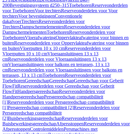
200
Bevestigingssysteem d250–315
Toebehoren
Reserveonderdelen
voor Toebehoren
Voor trechters
Reserveonderdelen voor Voor
trechters
Voor bevestigingen
Conventionele
dakafvoer
Trechters
Reserveonderdelen voor
Trechters
Dampschermelementen
Reserveonderdelen voor
Dampschermelementen
Toebehoren
Reserveonderdelen voor
Toebehoren
Vloerafwatering
Oppervlakteafwatering voor binnen en
buiten
Reserveonderdelen voor Oppervlakteafwatering voor binnen
en buiten
Vloerputten 10 x 10 cm
Reserveonderdelen voor
Vloerputten 10 x 10 cm
Vloeraansluitingen 13 x 13
cm
Reserveonderdelen voor Vloeraansluitingen 13 x 13
cm
Vloeraansluitingen voor balkons en terrassen, 13 x 13
cm
Reserveonderdelen voor Vloeraansluitingen voor balkons en
terrassen, 13 x 13 cm
Toebehoren
Reserveonderdelen voor
Toebehoren
Gereedschap
Gereedschap
Gereedschap voor Geberit
FlowFit
Reserveonderdelen voor Gereedschap voor Geberit
FlowFit
Handpersgereedschap
Reserveonderdelen voor
Handpersgereedschap
Persgereedschap compatibiliteit
[1]
Reserveonderdelen voor Persgereedschap compatibiliteit
[1]
Persgereedschap compatibiliteit [2]
Reserveonderdelen voor
Persgereedschap compatibiliteit
[2]
Buisbewerkingsgereedschap
Reserveonderdelen voor
Buisbewerkingsgereedschap
Afpersstoppen
Reserveonderdelen voor
Afpersstoppen
Controlemiddelen
Persmachines met