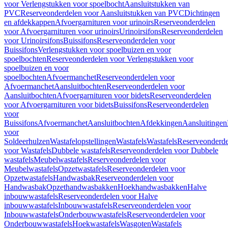
voor Verlengstukken voor spoelbocht
Aansluitstukken van
PVC
Reserveonderdelen voor Aansluitstukken van PVC
Dichtingen
en afdekkappen
Afvoergarnituren voor urinoirs
Reserveonderdelen
voor Afvoergarnituren voor urinoirs
Urinoirsifons
Reserveonderdelen
voor Urinoirsifons
Buissifons
Reserveonderdelen voor
Buissifons
Verlengstukken voor spoelbuizen en voor
spoelbochten
Reserveonderdelen voor Verlengstukken voor
spoelbuizen en voor
spoelbochten
Afvoermanchet
Reserveonderdelen voor
Afvoermanchet
Aansluitbochten
Reserveonderdelen voor
Aansluitbochten
Afvoergarnituren voor bidets
Reserveonderdelen
voor Afvoergarnituren voor bidets
Buissifons
Reserveonderdelen
voor
Buissifons
Afvoermanchet
Aansluitbochten
Afdekkingen
Aansluitingen
voor
Soldeerhulzen
Wastafelopstellingen
Wastafels
Wastafels
Reserveonderde
voor Wastafels
Dubbele wastafels
Reserveonderdelen voor Dubbele
wastafels
Meubelwastafels
Reserveonderdelen voor
Meubelwastafels
Opzetwastafels
Reserveonderdelen voor
Opzetwastafels
Handwasbak
Reserveonderdelen voor
Handwasbak
Opzethandwasbakken
Hoekhandwasbakken
Halve
inbouwwastafels
Reserveonderdelen voor Halve
inbouwwastafels
Inbouwwastafels
Reserveonderdelen voor
Inbouwwastafels
Onderbouwwastafels
Reserveonderdelen voor
Onderbouwwastafels
Hoekwastafels
Wasgoten
Wastafels