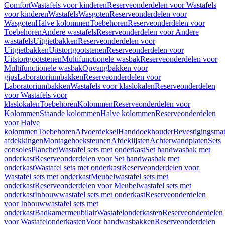
Comfort
Wastafels voor kinderen
Reserveonderdelen voor Wastafels
voor kinderen
Wastafels
Wasgoten
Reserveonderdelen voor
Wasgoten
Halve kolommen
Toebehoren
Reserveonderdelen voor
Toebehoren
Andere wastafels
Reserveonderdelen voor Andere
wastafels
Uitgietbakken
Reserveonderdelen voor
Uitgietbakken
Uitstortgootstenen
Reserveonderdelen voor
Uitstortgootstenen
Multifunctionele wasbak
Reserveonderdelen voor
Multifunctionele wasbak
Opvangbakken voor
gips
Laboratoriumbakken
Reserveonderdelen voor
Laboratoriumbakken
Wastafels voor klaslokalen
Reserveonderdelen
voor Wastafels voor
klaslokalen
Toebehoren
Kolommen
Reserveonderdelen voor
Kolommen
Staande kolommen
Halve kolommen
Reserveonderdelen
voor Halve
kolommen
Toebehoren
Afvoerdeksel
Handdoekhouder
Bevestigingsmat
afdekkingen
Montagehoeksteunen
Afdeklijsten
Achterwandplaten
Sets
consoles
Planchet
Wastafel sets met onderkast
Set handwasbak met
onderkast
Reserveonderdelen voor Set handwasbak met
onderkast
Wastafel sets met onderkast
Reserveonderdelen voor
Wastafel sets met onderkast
Meubelwastafel sets met
onderkast
Reserveonderdelen voor Meubelwastafel sets met
onderkast
Inbouwwastafel sets met onderkast
Reserveonderdelen
voor Inbouwwastafel sets met
onderkast
Badkamermeubilair
Wastafelonderkasten
Reserveonderdelen
voor Wastafelonderkasten
Voor handwasbakken
Reserveonderdelen