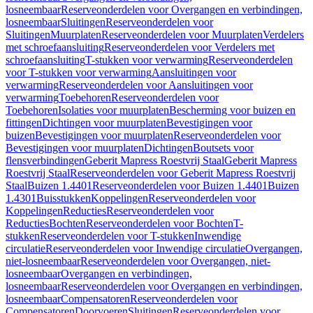
losneembaar
Reserveonderdelen voor Overgangen en verbindingen,
losneembaar
Sluitingen
Reserveonderdelen voor
Sluitingen
Muurplaten
Reserveonderdelen voor Muurplaten
Verdelers
met schroefaansluiting
Reserveonderdelen voor Verdelers met
schroefaansluiting
T-stukken voor verwarming
Reserveonderdelen
voor T-stukken voor verwarming
Aansluitingen voor
verwarming
Reserveonderdelen voor Aansluitingen voor
verwarming
Toebehoren
Reserveonderdelen voor
Toebehoren
Isolaties voor muurplaten
Bescherming voor buizen en
fittingen
Dichtingen voor muurplaten
Bevestigingen voor
buizen
Bevestigingen voor muurplaten
Reserveonderdelen voor
Bevestigingen voor muurplaten
Dichtingen
Boutsets voor
flensverbindingen
Geberit Mapress Roestvrij Staal
Geberit Mapress
Roestvrij Staal
Reserveonderdelen voor Geberit Mapress Roestvrij
Staal
Buizen 1.4401
Reserveonderdelen voor Buizen 1.4401
Buizen
1.4301
Buisstukken
Koppelingen
Reserveonderdelen voor
Koppelingen
Reducties
Reserveonderdelen voor
Reducties
Bochten
Reserveonderdelen voor Bochten
T-
stukken
Reserveonderdelen voor T-stukken
Inwendige
circulatie
Reserveonderdelen voor Inwendige circulatie
Overgangen,
niet-losneembaar
Reserveonderdelen voor Overgangen, niet-
losneembaar
Overgangen en verbindingen,
losneembaar
Reserveonderdelen voor Overgangen en verbindingen,
losneembaar
Compensatoren
Reserveonderdelen voor
Compensatoren
Doorvoeren
Sluitingen
Reserveonderdelen voor