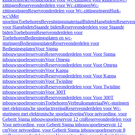
zittingen
Reserveonderdelen voor Wc-zittingen
Wc-
zittingsringen
Reserveonderdelen voor Wc-zittingsringen
Hurk-
wc’s
Met
spoeling
Toebehoren
Bevestigingsmateriaal
Bidets
Hangbidets
Reserveo
voor Hangbidets
Staande bidets
Reserveonderdelen voor Staande
bidets
Toebehoren
Reserveonderdelen voor
Toebehoren
Bedieningsplaten en wc-
sturingen
Bedieningsplaten
Reserveonderdelen voor
Bedieningsplaten
Voor Sigma
inbouwspoelreservoirs
Reserveonderdelen voor Voor Sigma
inbouwspoelreservoirs
Voor Omega
inbouwspoelreservoirs
Reserveonderdelen voor Voor Omega
inbouwspoelreservoirs
Voor Kappa
inbouwspoelreservoirs
Reserveonderdelen voor Voor Kappa
inbouwspoelreservoirs
Voor Twinline
inbouwspoelreservoirs
Reserveonderdelen voor Voor Twinline
inbouwspoelreservoirs
Voor 300T
inbouwspoelreservoirs
Reserveonderdelen voor Voor 300T
inbouwspoelreservoirs
Toebehoren
Verbruiksmateriaal
Wc-sturingen
met elektronische spoelactivering
Reserveonderdelen voor Wc-
sturingen met elektronische spoelactivering
Voor netvoeding, voor
Geberit Sigma inbouwspoelreservoir 12 cm
Reserveonderdelen voor
Voor netvoeding, voor Geberit Sigma inbouwspoelreservoir 12
cm
Voor netvoeding, voor Geberit Sigma inbouwspoelreservoir 8