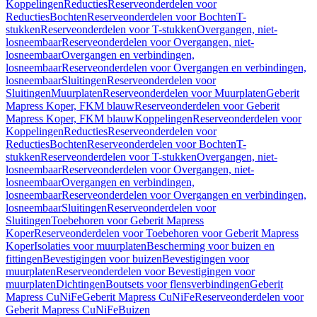
Koppelingen
Reducties
Reserveonderdelen voor
Reducties
Bochten
Reserveonderdelen voor Bochten
T-
stukken
Reserveonderdelen voor T-stukken
Overgangen, niet-
losneembaar
Reserveonderdelen voor Overgangen, niet-
losneembaar
Overgangen en verbindingen,
losneembaar
Reserveonderdelen voor Overgangen en verbindingen,
losneembaar
Sluitingen
Reserveonderdelen voor
Sluitingen
Muurplaten
Reserveonderdelen voor Muurplaten
Geberit
Mapress Koper, FKM blauw
Reserveonderdelen voor Geberit
Mapress Koper, FKM blauw
Koppelingen
Reserveonderdelen voor
Koppelingen
Reducties
Reserveonderdelen voor
Reducties
Bochten
Reserveonderdelen voor Bochten
T-
stukken
Reserveonderdelen voor T-stukken
Overgangen, niet-
losneembaar
Reserveonderdelen voor Overgangen, niet-
losneembaar
Overgangen en verbindingen,
losneembaar
Reserveonderdelen voor Overgangen en verbindingen,
losneembaar
Sluitingen
Reserveonderdelen voor
Sluitingen
Toebehoren voor Geberit Mapress
Koper
Reserveonderdelen voor Toebehoren voor Geberit Mapress
Koper
Isolaties voor muurplaten
Bescherming voor buizen en
fittingen
Bevestigingen voor buizen
Bevestigingen voor
muurplaten
Reserveonderdelen voor Bevestigingen voor
muurplaten
Dichtingen
Boutsets voor flensverbindingen
Geberit
Mapress CuNiFe
Geberit Mapress CuNiFe
Reserveonderdelen voor
Geberit Mapress CuNiFe
Buizen