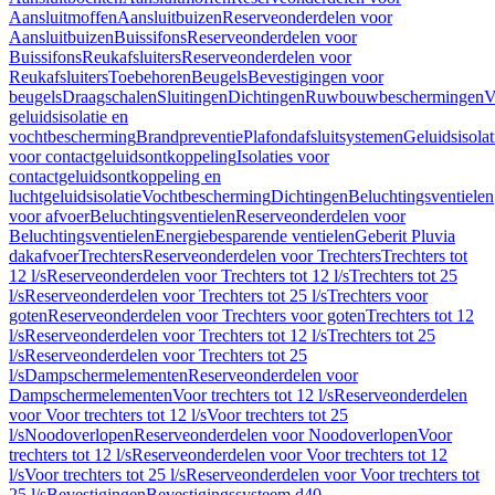
Aansluitmoffen
Aansluitbuizen
Reserveonderdelen voor
Aansluitbuizen
Buissifons
Reserveonderdelen voor
Buissifons
Reukafsluiters
Reserveonderdelen voor
Reukafsluiters
Toebehoren
Beugels
Bevestigingen voor
beugels
Draagschalen
Sluitingen
Dichtingen
Ruwbouwbeschermingen
V
geluidsisolatie en
vochtbescherming
Brandpreventie
Plafondafsluitsystemen
Geluidsisolat
voor contactgeluidsontkoppeling
Isolaties voor
contactgeluidsontkoppeling en
luchtgeluidsisolatie
Vochtbescherming
Dichtingen
Beluchtingsventielen
voor afvoer
Beluchtingsventielen
Reserveonderdelen voor
Beluchtingsventielen
Energiebesparende ventielen
Geberit Pluvia
dakafvoer
Trechters
Reserveonderdelen voor Trechters
Trechters tot
12 l/s
Reserveonderdelen voor Trechters tot 12 l/s
Trechters tot 25
l/s
Reserveonderdelen voor Trechters tot 25 l/s
Trechters voor
goten
Reserveonderdelen voor Trechters voor goten
Trechters tot 12
l/s
Reserveonderdelen voor Trechters tot 12 l/s
Trechters tot 25
l/s
Reserveonderdelen voor Trechters tot 25
l/s
Dampschermelementen
Reserveonderdelen voor
Dampschermelementen
Voor trechters tot 12 l/s
Reserveonderdelen
voor Voor trechters tot 12 l/s
Voor trechters tot 25
l/s
Noodoverlopen
Reserveonderdelen voor Noodoverlopen
Voor
trechters tot 12 l/s
Reserveonderdelen voor Voor trechters tot 12
l/s
Voor trechters tot 25 l/s
Reserveonderdelen voor Voor trechters tot
25 l/s
Bevestigingen
Bevestigingssysteem d40–