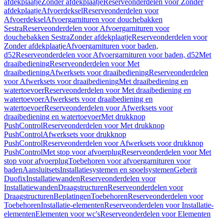
afdekplaatje
Zonder afdekplaatje
Reserveonderdelen voor Zonder
afdekplaatje
Afvoerdeksel
Reserveonderdelen voor
Afvoerdeksel
Afvoergarnituren voor douchebakken
Sestra
Reserveonderdelen voor Afvoergarnituren voor
douchebakken Sestra
Zonder afdekplaatje
Reserveonderdelen voor
Zonder afdekplaatje
Afvoergarnituren voor baden,
d52
Reserveonderdelen voor Afvoergarnituren voor baden, d52
Met
draaibediening
Reserveonderdelen voor Met
draaibediening
Afwerksets voor draaibediening
Reserveonderdelen
voor Afwerksets voor draaibediening
Met draaibediening en
watertoevoer
Reserveonderdelen voor Met draaibediening en
watertoevoer
Afwerksets voor draaibediening en
watertoevoer
Reserveonderdelen voor Afwerksets voor
draaibediening en watertoevoer
Met drukknop
PushControl
Reserveonderdelen voor Met drukknop
PushControl
Afwerksets voor drukknop
PushControl
Reserveonderdelen voor Afwerksets voor drukknop
PushControl
Met stop voor afvoerplug
Reserveonderdelen voor Met
stop voor afvoerplug
Toebehoren voor afvoergarnituren voor
baden
Aansluitsets
Installatiesystemen en spoelsystemen
Geberit
Duofix
Installatiewanden
Reserveonderdelen voor
Installatiewanden
Draagstructuren
Reserveonderdelen voor
Draagstructuren
Beplatingen
Toebehoren
Reserveonderdelen voor
Toebehoren
Installatie-elementen
Reserveonderdelen voor Installatie-
elementen
Elementen voor wc's
Reserveonderdelen voor Elementen