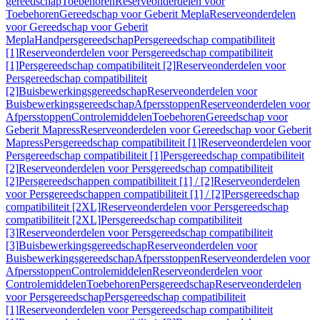
gereedschap
Toebehoren
Reserveonderdelen voor
Toebehoren
Gereedschap voor Geberit Mepla
Reserveonderdelen
voor Gereedschap voor Geberit
Mepla
Handpersgereedschap
Persgereedschap compatibiliteit
[1]
Reserveonderdelen voor Persgereedschap compatibiliteit
[1]
Persgereedschap compatibiliteit [2]
Reserveonderdelen voor
Persgereedschap compatibiliteit
[2]
Buisbewerkingsgereedschap
Reserveonderdelen voor
Buisbewerkingsgereedschap
Afpersstoppen
Reserveonderdelen voor
Afpersstoppen
Controlemiddelen
Toebehoren
Gereedschap voor
Geberit Mapress
Reserveonderdelen voor Gereedschap voor Geberit
Mapress
Persgereedschap compatibiliteit [1]
Reserveonderdelen voor
Persgereedschap compatibiliteit [1]
Persgereedschap compatibiliteit
[2]
Reserveonderdelen voor Persgereedschap compatibiliteit
[2]
Persgereedschappen compatibiliteit [1] / [2]
Reserveonderdelen
voor Persgereedschappen compatibiliteit [1] / [2]
Persgereedschap
compatibiliteit [2XL]
Reserveonderdelen voor Persgereedschap
compatibiliteit [2XL]
Persgereedschap compatibiliteit
[3]
Reserveonderdelen voor Persgereedschap compatibiliteit
[3]
Buisbewerkingsgereedschap
Reserveonderdelen voor
Buisbewerkingsgereedschap
Afpersstoppen
Reserveonderdelen voor
Afpersstoppen
Controlemiddelen
Reserveonderdelen voor
Controlemiddelen
Toebehoren
Persgereedschap
Reserveonderdelen
voor Persgereedschap
Persgereedschap compatibiliteit
[1]
Reserveonderdelen voor Persgereedschap compatibiliteit