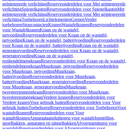
geïntegreerde verlichting
Reserveonderdelen voor Met geïntegreerde
verlichting
Spiegelkasten
Reserveonderdelen voor Spiegelkasten
Met
geïntegreerde verlichting
Reserveonderdelen voor Met geïntegreerde
verlichting
Toebehoren
Lichtelementen
Grepen
Verder
toebehoren
Stopcontacten
Kranen
Wastafelkranen
Reserveonderdelen
voor Wastafelkranen
Kraan op de wastafel,
netvoeding
Reserveonderdelen voor Kraan op de wastafel,
netvoeding
Kraan op de wastafel, batterijvoeding
Reserveonderdelen
voor Kraan op de wastafel, batterijvoeding
Kraan op de wastafel,
generatorvoeding
Reserveonderdelen voor Kraan op de wastafel,
generatorvoeding
Kraan op de wastafel,
eenhendelmengkraan
Reserveonderdelen voor Kraan op de wastafel,
eenhendelmengkraan
Muurkraan, netvoeding
Reserveonderdelen
voor Muurkraan, netvoeding
Muurkraan,
batterijvoeding
Reserveonderdelen voor Muurkraan,
batterijvoeding
Muurkraan, generatorvoeding
Reserveonderdelen
voor Muurkraan, generatorvoeding
Muurkraan,
tweegreepsmengkraan
Reserveonderdelen voor Muurkraan,
tweegreepsmengkraan
Verdere kranen
Reserveonderdelen voor
Verdere kranen
Voor gebruik buiten
Reserveonderdelen voor Voor
gebruik buiten
Toebehoren
Reserveonderdelen voor Toebehoren
Voor
wastafelkranen
Reserveonderdelen voor Voor
wastafelkranen
Apparaataansluitingen voor wastafelopstelling,
spoelbakken, apparaten en uitgietbakken
Afvoergarnituren voor
wastafels
Reserveonderdelen voor Afvoergarnituren voor