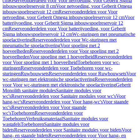
cm
Reserveonderdelen voor Voor netvoeding, voor Geberit Sigma
inbouwspoelreservoir 8 cm
Voor netvoeding, voor Geberit Omega
inbouwspoelreservoir 12 cm
Reserveonderdelen voor Voor
netvoeding, voor Geberit Omega inbouwspoelreservoir 12 cm
Voor
batterijvoeding, voor Geberit Sigma inbouwspoelreservoir 12
cm
Reserveonderdelen voor Voor batterijvoeding, voor Geberit
Sigma inbouwspoelreservoir 12 cm
Wc-sturingen met pneumatische
spoelactivering
Reserveonderdelen voor Wc-sturingen met
pneumatische spoelactivering
Voor spoeling met 2
hoeveelheden
Reserveonderdelen voor Voor spoeling met 2
hoeveelheden
Voor spoeling met 1 hoeveelheid
Reserveonderdelen
voor Voor spoeling met 1 hoeveelheid
Toebehoren voor wc-
sturingen
Reserveonderdelen voor Toebehoren voor wc-
sturingen
Ruwbouwsets
Reserveonderdelen voor Ruwbouwsets
Voor
wc-sturingen met elektronische spoelactivering
Reserveonderdelen
voor Voor wc-sturingen met elektronische spoelactivering
Geberit
Monolith sanitaire modules
Sanitaire modules voor
wc's
Reserveonderdelen voor Sanitaire modules voor wc's
Voor
hang-wc's
Reserveonderdelen voor Voor hang-wc's
Voor staande
wc's
Reserveonderdelen voor Voor staande
wc's
Toebehoren
Reserveonderdelen voor
Toebehoren
Verbruiksmateriaal
Sanitaire modules voor
wastafels
Toebehoren
Sanitaire modules voor
bidets
Reserveonderdelen voor Sanitaire modules voor bidets
Voor
hang- en staande bidets
Reserveonderdelen voor Voor hang- en