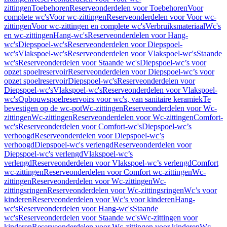
zittingen
Toebehoren
Reserveonderdelen voor Toebehoren
Voor
complete wc's
Voor wc-zittingen
Reserveonderdelen voor Voor wc-
zittingen
Voor wc-zittingen en complete wc's
Verbruiksmateriaal
Wc's
en wc-zittingen
Hang-wc's
Reserveonderdelen voor Hang-
wc's
Diepspoel-wc's
Reserveonderdelen voor Diepspoel-
wc's
Vlakspoel-wc's
Reserveonderdelen voor Vlakspoel-wc's
Staande
wc's
Reserveonderdelen voor Staande wc's
Diepspoel-wc’s voor
opzet spoelreservoir
Reserveonderdelen voor Diepspoel-wc’s voor
opzet spoelreservoir
Diepspoel-wc's
Reserveonderdelen voor
Diepspoel-wc's
Vlakspoel-wc's
Reserveonderdelen voor Vlakspoel-
wc's
Opbouwspoelreservoirs voor wc's, van sanitaire keramiek
Te
bevestigen op de wc-pot
Wc-zittingen
Reserveonderdelen voor Wc-
zittingen
Wc-zittingen
Reserveonderdelen voor Wc-zittingen
Comfort-
wc's
Reserveonderdelen voor Comfort-wc's
Diepspoel-wc’s
verhoogd
Reserveonderdelen voor Diepspoel-wc’s
verhoogd
Diepspoel-wc's verlengd
Reserveonderdelen voor
Diepspoel-wc's verlengd
Vlakspoel-wc’s
verlengd
Reserveonderdelen voor Vlakspoel-wc’s verlengd
Comfort
wc-zittingen
Reserveonderdelen voor Comfort wc-zittingen
Wc-
zittingen
Reserveonderdelen voor Wc-zittingen
Wc-
zittingsringen
Reserveonderdelen voor Wc-zittingsringen
Wc’s voor
kinderen
Reserveonderdelen voor Wc’s voor kinderen
Hang-
wc's
Reserveonderdelen voor Hang-wc's
Staande
wc's
Reserveonderdelen voor Staande wc's
Wc-zittingen voor
kinderen
Reserveonderdelen voor Wc-zittingen voor kinderen
Wc-