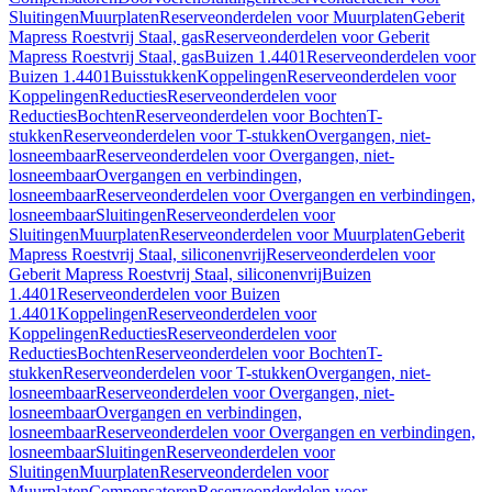
Sluitingen
Muurplaten
Reserveonderdelen voor Muurplaten
Geberit
Mapress Roestvrij Staal, gas
Reserveonderdelen voor Geberit
Mapress Roestvrij Staal, gas
Buizen 1.4401
Reserveonderdelen voor
Buizen 1.4401
Buisstukken
Koppelingen
Reserveonderdelen voor
Koppelingen
Reducties
Reserveonderdelen voor
Reducties
Bochten
Reserveonderdelen voor Bochten
T-
stukken
Reserveonderdelen voor T-stukken
Overgangen, niet-
losneembaar
Reserveonderdelen voor Overgangen, niet-
losneembaar
Overgangen en verbindingen,
losneembaar
Reserveonderdelen voor Overgangen en verbindingen,
losneembaar
Sluitingen
Reserveonderdelen voor
Sluitingen
Muurplaten
Reserveonderdelen voor Muurplaten
Geberit
Mapress Roestvrij Staal, siliconenvrij
Reserveonderdelen voor
Geberit Mapress Roestvrij Staal, siliconenvrij
Buizen
1.4401
Reserveonderdelen voor Buizen
1.4401
Koppelingen
Reserveonderdelen voor
Koppelingen
Reducties
Reserveonderdelen voor
Reducties
Bochten
Reserveonderdelen voor Bochten
T-
stukken
Reserveonderdelen voor T-stukken
Overgangen, niet-
losneembaar
Reserveonderdelen voor Overgangen, niet-
losneembaar
Overgangen en verbindingen,
losneembaar
Reserveonderdelen voor Overgangen en verbindingen,
losneembaar
Sluitingen
Reserveonderdelen voor
Sluitingen
Muurplaten
Reserveonderdelen voor
Muurplaten
Compensatoren
Reserveonderdelen voor