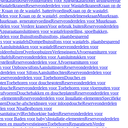
egelkasten
Reserveonderdelen voor Spiegelkasten
Met geïntegreerde
astafelkranen
Reserveonderdelen voor Wastafelkranen
Kraan op de
Kraan op de wastafel, batterijvoeding
Kraan op de wastafel,
elen voor Kraan op de wastafel, eenhendelmengkraan
Muurkraan,
uurkraan, generatorvoeding
Reserveonderdelen voor Muurkraan,
delen voor Verdere kranen
Voor gebruik buiten
Reserveonderdelen
Apparaataansluitingen voor wastafelopstelling, spoelbakken,
delen voor Buissifons
Buissifons, plaatsbesparend
s voor wastafels
Dompelbuissifons voor wastafels, plaatsbesparend
Aansluitstukken voor wastafel
Reserveonderdelen voor
oldeerhulzen
Overloopbuizen
Verlengingen
Afvoergarnituren voor
ltafels
Reserveonderdelen voor Aansluitstukken voor
stellen
Reserveonderdelen voor Afvoergarnituren voor
n voor Opbouwsifons
Aansluitingen
Reserveonderdelen voor
derdelen voor Sifons
Aansluitbochten
Reserveonderdelen voor
eserveonderdelen voor Toebehoren
Douches en
oten
Toebehoren voor douchegoten
Reserveonderdelen voor
 douche
Reserveonderdelen voor Toebehoren voor vloerputten voor
rafvoeren
Douchebakken en doucheplaten
Reserveonderdelen voor
ie-elementen
Reserveonderdelen voor Installatie-elementen
Specifieke
ngen
Douche-afscheidingen voor inloopdouche
Reserveonderdelen
len voor Nisaflegboxen voor
anitairacryl
Rechthoekige baden
Reserveonderdelen voor
en voor Baden voor baby's
Installatie-elementen
Reserveonderdelen
unen en muurbevestigingen
Toebehoren
Reparatiesets
Verder