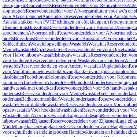
overgangen
Renovatiesets
Reserveonderdelen voor Renovatiesets
Afde
slophoppers
Reserveonderdelen voor Afvoergarnituren voor wc's en s
voor Afvoermanchet
Aansluitsets
Reserveonderdelen voor Aansluitsets
Aansluitstukken van PVC
Dichtingen en afdekkappen
Afvoergarniture
Urinoirsifons
Buissifons
Reserveonderdelen voor Buissifons
Verlengst
spoelbochten
Afvoermanchet
Reserveonderdelen voor Afvoermanchet
bidets
Buissifons
Reserveonderdelen voor Buissifons
Afvoermanchet
Aa
Soldeerhulzen
Wastafelopstellingen
Wastafels
Wastafels
Reserveonderde
Meubelwastafels
Opzetwastafels
Reserveonderdelen voor Opzetwastaf
voor Halve inbouwwastafels
Inbouwwastafels
Reserveonderdelen voo
voor kinderen
Reserveonderdelen voor Wastafels voor kinderen
Wastaf
wastafels
Reserveonderdelen voor Andere wastafels
Uitgietbakken
Res
voor Multifunctionele wasbak
Opvangbakken voor gips
Laboratorium
klaslokalen
Toebehoren
Kolommen
Reserveonderdelen voor Kolomme
kolommen
Toebehoren
Afvoerdeksel
Handdoekhouder
Bevestigingsmat
handwasbak met onderkast
Reserveonderdelen voor Set handwasbak 
onderkast
Reserveonderdelen voor Meubelwastafel sets met onderkast
onderkast
Badkamermeubilair
Wastafelonderkasten
Reserveonderdelen 
wastafels
Voor dubbele wastafels
Reserveonderdelen voor Voor dubbel
opzetwastafels
Voor hoekhandwasbakken
Reserveonderdelen voor V
Wastafelbladen
Voor opzetwastafel afgerond design
Reserveonderdelen
inbouwwastafel
Zijkasten
Reserveonderdelen voor Zijkasten
Lage zijka
Middelhoge kasten
Hangkasten
Reserveonderdelen voor Hangkasten
M
voor schuiflade en indelingsboxen
Handdoekhouders en handdoekha