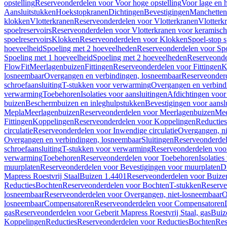
opstelling
Reserveonderdelen voor Voor hoge opstelling
Voor lage en h
Aansluitstukken
Hoekstopkranen
Dichtingen
Bevestigingen
Manchetten
klokken
Vlotterkranen
Reserveonderdelen voor Vlotterkranen
Vlotterk
spoelreservoirs
Reserveonderdelen voor Vlotterkranen voor keramische
spoelreservoirs
Klokken
Reserveonderdelen voor Klokken
Spoel-stop 
hoeveelheid
Spoeling met 2 hoeveelheden
Reserveonderdelen voor Sp
Spoeling met 1 hoeveelheid
Spoeling met 2 hoeveelheden
Reserveonde
FlowFit
Meerlagenbuizen
Fittingen
Reserveonderdelen voor Fittingen
K
losneembaar
Overgangen en verbindingen, losneembaar
Reserveonderd
schroefaansluiting
T-stukken voor verwarming
Overgangen en verbind
verwarming
Toebehoren
Isolaties voor aansluitingen
Afdichtingen voor 
buizen
Beschermbuizen en inleghulpstukken
Bevestigingen voor aansl
Mepla
Meerlagenbuizen
Reserveonderdelen voor Meerlagenbuizen
Mee
Fittingen
Koppelingen
Reserveonderdelen voor Koppelingen
Reducties
circulatie
Reserveonderdelen voor Inwendige circulatie
Overgangen, ni
Overgangen en verbindingen, losneembaar
Sluitingen
Reserveonderdel
schroefaansluiting
T-stukken voor verwarming
Reserveonderdelen voo
verwarming
Toebehoren
Reserveonderdelen voor Toebehoren
Isolatie
muurplaten
Reserveonderdelen voor Bevestigingen voor muurplaten
D
Mapress Roestvrij Staal
Buizen 1.4401
Reserveonderdelen voor Buize
Reducties
Bochten
Reserveonderdelen voor Bochten
T-stukken
Reserve
losneembaar
Reserveonderdelen voor Overgangen, niet-losneembaar
O
losneembaar
Compensatoren
Reserveonderdelen voor Compensatoren
gas
Reserveonderdelen voor Geberit Mapress Roestvrij Staal, gas
Buiz
Koppelingen
Reducties
Reserveonderdelen voor Reducties
Bochten
Res