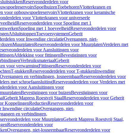
sluitstukken
Reserveonderdelen voor
uwspoelreservoirs
Spoelbuizen
Toebehoren
Vlotterkranen en
en voor opbouwspoelreservoirs
Vlotterkranen voor keramische
onderdelen voor Vlotterkranen voor universeele
eveelheid
Reserveonderdelen voor Spoeling met 1
nenwerken
Spoeling met 1 hoeveelheid
Reserveonderdelen voor
ngen
Afsluitstoppen
Toevoersystemen
Geberit
erdelen voor Inwendige circulatie
Overgangen, niet-
wdozen
Muurplaten
Reserveonderdelen voor Muurplaten
Verdelers met
eserveonderdelen voor Aansluitingen voor
ittingen
Afdekking voor fittingen
Bevestigingen voor
erbindingen
Verbruiksmateriaal
Geberit
zen voor verwarming
Fittingen
Reserveonderdelen voor
ochten
T-stukken
Reserveonderdelen voor T-stukken
Inwendige
Overgangen en verbindingen, losneembaar
Reserveonderdelen voor
elers met schroefaansluiting
Reserveonderdelen voor Verdelers met
derdelen voor Aansluitingen voor
 muurplaten
Bevestigingen voor buizen
Bevestigingen voor
aal
Geberit Mapress Roestvrij Staal
Reserveonderdelen voor Geberit
or Koppelingen
Reducties
Reserveonderdelen voor
 Inwendige circulatie
Overgangen, niet-
gangen en verbindingen,
serveonderdelen voor Muurplaten
Geberit Mapress Roestvrij Staal,
ngen
Reserveonderdelen voor
kken
Overgangen, niet-losneembaar
Reserveonderdelen voor