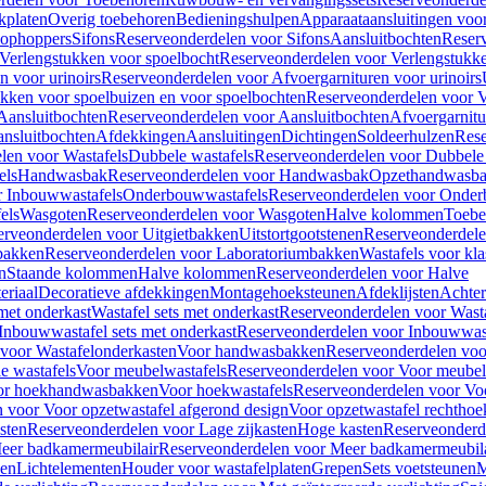
kplaten
Overig toebehoren
Bedieningshulpen
Apparaataansluitingen voor 
lophoppers
Sifons
Reserveonderdelen voor Sifons
Aansluitbochten
Reser
Verlengstukken voor spoelbocht
Reserveonderdelen voor Verlengstukke
n voor urinoirs
Reserveonderdelen voor Afvoergarnituren voor urinoirs
ukken voor spoelbuizen en voor spoelbochten
Reserveonderdelen voor V
Aansluitbochten
Reserveonderdelen voor Aansluitbochten
Afvoergarnitu
nsluitbochten
Afdekkingen
Aansluitingen
Dichtingen
Soldeerhulzen
Rese
len voor Wastafels
Dubbele wastafels
Reserveonderdelen voor Dubbele 
els
Handwasbak
Reserveonderdelen voor Handwasbak
Opzethandwasb
r Inbouwwastafels
Onderbouwwastafels
Reserveonderdelen voor Onder
els
Wasgoten
Reserveonderdelen voor Wasgoten
Halve kolommen
Toebe
erveonderdelen voor Uitgietbakken
Uitstortgootstenen
Reserveonderdele
bakken
Reserveonderdelen voor Laboratoriumbakken
Wastafels voor kla
n
Staande kolommen
Halve kolommen
Reserveonderdelen voor Halve
eriaal
Decoratieve afdekkingen
Montagehoeksteunen
Afdeklijsten
Achte
met onderkast
Wastafel sets met onderkast
Reserveonderdelen voor Wasta
Inbouwwastafel sets met onderkast
Reserveonderdelen voor Inbouwwast
voor Wastafelonderkasten
Voor handwasbakken
Reserveonderdelen vo
e wastafels
Voor meubelwastafels
Reserveonderdelen voor Voor meubel
oor hoekhandwasbakken
Voor hoekwastafels
Reserveonderdelen voor Vo
 voor Voor opzetwastafel afgerond design
Voor opzetwastafel rechthoe
sten
Reserveonderdelen voor Lage zijkasten
Hoge kasten
Reserveonderd
eer badkamermeubilair
Reserveonderdelen voor Meer badkamermeubila
ken
Lichtelementen
Houder voor wastafelplaten
Grepen
Sets voetsteunen
M