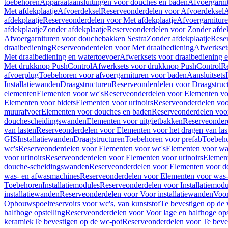
toebehoren
Apparaataansluitingen voor douches en baden
Afvoergarni
Met afdekplaatje
Afvoerdeksel
Reserveonderdelen voor Afvoerdeksel
A
afdekplaatje
Reserveonderdelen voor Met afdekplaatje
Afvoergarnitur
afdekplaatje
Zonder afdekplaatje
Reserveonderdelen voor Zonder afdek
Afvoergarnituren voor douchebakken Sestra
Zonder afdekplaatje
Reser
draaibediening
Reserveonderdelen voor Met draaibediening
Afwerkset
Met draaibediening en watertoevoer
Afwerksets voor draaibediening 
Met drukknop PushControl
Afwerksets voor drukknop PushControl
Re
afvoerplug
Toebehoren voor afvoergarnituren voor baden
Aansluitsets
Installatiewanden
Draagstructuren
Reserveonderdelen voor Draagstruc
elementen
Elementen voor wc's
Reserveonderdelen voor Elementen vo
Elementen voor bidets
Elementen voor urinoirs
Reserveonderdelen voo
muurafvoer
Elementen voor douches en baden
Reserveonderdelen voo
douchescheidingswanden
Elementen voor uitgietbakken
Reserveonderd
van lasten
Reserveonderdelen voor Elementen voor het dragen van las
GIS
Installatiewanden
Draagstructuren
Toebehoren voor prefab
Toebeho
wc's
Reserveonderdelen voor Elementen voor wc's
Elementen voor was
voor urinoirs
Reserveonderdelen voor Elementen voor urinoirs
Elemen
douche-scheidingswanden
Reserveonderdelen voor Elementen voor 
was- en afwasmachines
Reserveonderdelen voor Elementen voor was
Toebehoren
Installatiemodules
Reserveonderdelen voor Installatiemodu
installatiewanden
Reserveonderdelen voor Voor installatiewanden
Voor
Opbouwspoelreservoirs voor wc's, van kunststof
Te bevestigen op de
halfhoge opstelling
Reserveonderdelen voor Voor lage en halfhoge ops
keramiek
Te bevestigen op de wc-pot
Reserveonderdelen voor Te beve