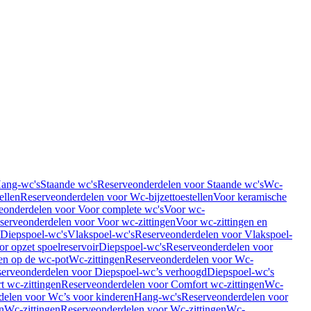
Hang-wc's
Staande wc's
Reserveonderdelen voor Staande wc's
Wc-
ellen
Reserveonderdelen voor Wc-bijzettoestellen
Voor keramische
eonderdelen voor Voor complete wc's
Voor wc-
serveonderdelen voor Voor wc-zittingen
Voor wc-zittingen en
 Diepspoel-wc's
Vlakspoel-wc's
Reserveonderdelen voor Vlakspoel-
r opzet spoelreservoir
Diepspoel-wc's
Reserveonderdelen voor
en op de wc-pot
Wc-zittingen
Reserveonderdelen voor Wc-
erveonderdelen voor Diepspoel-wc’s verhoogd
Diepspoel-wc's
t wc-zittingen
Reserveonderdelen voor Comfort wc-zittingen
Wc-
delen voor Wc’s voor kinderen
Hang-wc's
Reserveonderdelen voor
n
Wc-zittingen
Reserveonderdelen voor Wc-zittingen
Wc-