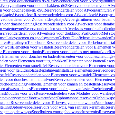
turen voor douchebakken d52
Reserveonderdelen voor Afvoergarnitur
fvoergarnituren voor douchebakken, d62
Reserveonderdelen voor Afvo
en voor douchebakken, d90
Reserveonderdelen voor Afvoergarnituren 
plaatje
Afvoerdeksel
Reserveonderdelen voor Afvoerdeksel
Afvoergarn
veonderdelen voor Zonder afdekplaatje
Afvoergarnituren voor baden, 
s voor draaibediening
Reserveonderdelen voor Afwerksets voor draaibe
en watertoevoer
Reserveonderdelen voor Afwerksets voor draaibedienin
serveonderdelen voor Afwerksets voor drukknop PushControl
Met sto
Installatiesystemen en spoelsystemen
Geberit Duofix
Installatiewanden
Re
turen
Beplatingen
Toebehoren
Reserveonderdelen voor Toebehoren
Insta
or wc's
Elementen voor wastafels
Reserveonderdelen voor Elementen vo
r Elementen voor urinoirs
Elementen voor douches met muurafvoer
Res
r Elementen voor douches en baden
Elementen voor douchescheidings
elen voor Elementen voor uitgietbakken
Elementen voor kranen
Reserv
ten
Elementen voor spoeltafels
Reserveonderdelen voor Elementen voor 
ren voor geluidsisolatie
Beplatingen
Installatie-elementen
Reserveonderde
tafels
Reserveonderdelen voor Elementen voor wastafels
Elementen voo
ten voor douches met muurafvoer
Reserveonderdelen voor Elementen v
douche-scheidingswanden
Elementen voor kranen en toestellen
Reserveon
- en afwasmachines
Elementen voor het dragen van lasten
Toebehoren
Re
les
Modules voor wc's
Reserveonderdelen voor Modules voor wc's
Bepl
 toevoersystemen
Voor waterafvoer
Opbouwspoelreservoirs
Opbouwspoel
 wc-pot
Reserveonderdelen voor Te bevestigen op de wc-pot
Voor hoge o
telling
Opbouwspoelreservoirs voor wc's, van sanitaire keramiek
Reserv
stigen op de wc-pot
Spoelbuizen voor opbouwspoelreservoirs
Reserveon