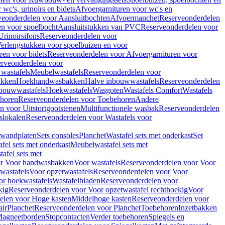
wc's, urinoirs en bidets
Afvoergarnituren voor wc's en
veonderdelen voor Aansluitbochten
Afvoermanchet
Reserveonderdelen
n voor spoelbocht
Aansluitstukken van PVC
Reserveonderdelen voor
Urinoirsifons
Reserveonderdelen voor
erlengstukken voor spoelbuizen en voor
ren voor bidets
Reserveonderdelen voor Afvoergarnituren voor
rveonderdelen voor
wastafels
Meubelwastafels
Reserveonderdelen voor
akken
Hoekhandwasbakken
Halve inbouwwastafels
Reserveonderdelen
bouwwastafels
Hoekwastafels
Wasgoten
Wastafels Comfort
Wastafels
horen
Reserveonderdelen voor Toebehoren
Andere
n voor Uitstortgootstenen
Multifunctionele wasbak
Reserveonderdelen
slokalen
Reserveonderdelen voor Wastafels voor
rwandplaten
Sets consoles
Planchet
Wastafel sets met onderkast
Set
fel sets met onderkast
Meubelwastafel sets met
afel sets met
or Voor handwasbakken
Voor wastafels
Reserveonderdelen voor Voor
wastafels
Voor opzetwastafels
Reserveonderdelen voor Voor
or hoekwastafels
Wastafelbladen
Reserveonderdelen voor
kig
Reserveonderdelen voor Voor opzetwastafel rechthoekig
Voor
elen voor Hoge kasten
Middelhoge kasten
Reserveonderdelen voor
ir
Planchet
Reserveonderdelen voor Planchet
Toebehoren
Inzetbakken
agneetborden
Stopcontacten
Verder toebehoren
Spiegels en