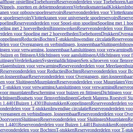
alfhoge opstelling
Toebehoren
Reserveonderdelen voor Toebehoren
Aan
Nippels, rozetten en debietmoderatoren
Verbruiksmateriaal
Klokken
Inbo
ranen voor opbouwspoelreservoirs
Reserveonderdelen voor Vlotterkran
 spoelreservoirs
Vlotterkranen voor universeele spoelreservoirs
Reserve
spoeling
Reserveonderdelen voor Spoel-stop spoeling
Spoeling met 1 ho
oeling met 2 hoeveelheden
Binnenwerken
Reserveonderdelen voor Bin
rdelen voor Spoeling met 2 hoeveelheden
Toebehoren
Drukkers
Overga
oppelingen
Reducties
Bochten
T-stukken
Inwendige circulatie
Reserveond
elen voor Overgangen en verbindingen, losneembaar
Sluitingen
Inbou
ingen voor verwarming, losneembaar
Aansluitingen voor verwarming
R
buizen en fittingen
Afdichtingen voor aansluitingen
Afdichtingen voor f
uitingen
Verdelerkasten
Systeemafdichtingen
Sets schroeven voor flensv
rlagenbuizen voor verwarming
Reserveonderdelen voor Meerlagenbui
Reserveonderdelen voor Reducties
Bochten
Reserveonderdelen voor B
et-losneembaar
Reserveonderdelen voor Overgangen, niet-losneembaar
en voor Sluitingen
Muurplaten
Reserveonderdelen voor Muurplaten
Verd
r T-stukken voor verwarming
Aansluitingen voor verwarming
Reserveon
s voor muurplaten
Bescherming voor buizen en fittingen
Dichtingen voor
ichtingen
Boutsets voor flensverbindingen
Geberit Mapress Roestvrij St
n 1.4401
Buizen 1.4301
Buisstukken
Koppelingen
Reserveonderdelen vo
onderdelen voor T-stukken
Inwendige circulatie
Reserveonderdelen voor
vergangen en verbindingen, losneembaar
Reserveonderdelen voor Over
Doorvoeren
Sluitingen
Reserveonderdelen voor Sluitingen
Muurplaten
Re
en 1.4401
Reserveonderdelen voor Buizen 1.4401
Buisstukken
Koppeli
erveonderdelen voor Bochten
T-stukken
Reserveonderdelen voor T-stu