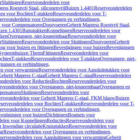
r
Sluitingen
Reserveonderdelen voor
ss Roestvrij Staal, siliconenvrij
Buizen 1.4401
Reserveonderdelen
len voor Bochten
T-stukken
Reserveonderdelen voor T-
erveonderdelen voor Overgangen en verbindingen,
n voor Compensatoren
Doorvoeren
Geberit Mapress Roestvrij Staal,
zen 1.4301
Buisstukken
Koppelingen
Reserveonderdelen voor
kken
Overgangen, niet-losneembaar
Reserveonderdelen voor
r
Sluitingen
Reserveonderdelen voor Sluitingen
Doorvoeren
Geberit
g voor buizen en fittingen
Bevestigingen voor buizen
Bevestigingen
Systeembuizen Therm
Fittingen
Reserveonderdelen voor
ochten
T-stukken
Reserveonderdelen voor T-stukken
Overgangen, niet-
gangen en verbindingen,
en voor verwarming
Reserveonderdelen voor Aansluitstukken voor
Geberit Mapress C-staal
Geberit Mapress C-staal
Reserveonderdelen
nderdelen voor Reducties
Bochten
Reserveonderdelen voor
rveonderdelen voor Overgangen, niet-losneembaar
Overgangen en
pensatoren
Sluitingen
Reserveonderdelen voor
erveonderdelen voor Geberit Mapress C-staal, FKM blauw
Buizen
serveonderdelen voor Bochten
T-stukken
Reserveonderdelen voor T-
erveonderdelen voor Overgangen en verbindingen,
estigingen voor buizen
Dichtingen
Boutsets voor
delen voor Koppelingen
Reducties
Reserveonderdelen voor
 Inwendige circulatie
Kruisstukken
Reserveonderdelen voor
ar
Reserveonderdelen voor Overgangen en verbindingen,
serveonderdelen voor Aansluitingen voor verwarming
Geberit