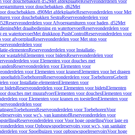
en voor douchebakken d52
Met afdekplaatje
Reserveonderdelen voor
ergarnituren voor douchebakken, d62
Met
voor douchebakken, d90
Met afdekplaatje
Reserveonderdelen voor Met
ituren voor douchebakken Sestra
Reserveonderdelen voor
d52
Reserveonderdelen voor Afvoergarnituren voor baden, d52
Met
diening
Met draaibediening en watertoevoer
Reserveonderdelen voor
g en watertoevoer
Met drukknop PushControl
Reserveonderdelen voor
p voor afvoerplug
Reserveonderdelen voor Met stop voor
serveonderdelen voor
llatie-elementen
Reserveonderdelen voor Installatie-
or wastafels
Elementen voor bidets
Reserveonderdelen voor
erveonderdelen voor Elementen voor douches met
wanden
Reserveonderdelen voor Elementen voor
eonderdelen voor Elementen voor kranen
Elementen voor het dragen
spoeltafels
Toebehoren
Reserveonderdelen voor Toebehoren
Geberit
len voor Installatie-elementen
Elementen voor
r bidets
Reserveonderdelen voor Elementen voor bidets
Elementen
oor douches met muurafvoer
Elementen voor douches
Elementen voor
derdelen voor Elementen voor kranen en toestellen
Elementen voor
serveonderdelen voor
atingen
Toebehoren
Reserveonderdelen voor Toebehoren
Voor
reservoirs voor wc's, van kunststof
Reserveonderdelen voor
pstelling
Reserveonderdelen voor Voor hoge opstelling
Voor lage en
eonderdelen voor Opbouwspoelreservoirs voor wc's, van sanitaire
derdelen voor Spoelbuizen voor opbouwspoelreservoirs
Voor hoge