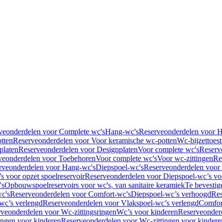
veonderdelen voor Complete wc's
Hang-wc's
Reserveonderdelen voor 
tten
Reserveonderdelen voor Voor keramische wc-potten
Wc-bijzettoest
platen
Reserveonderdelen voor Designplaten
Voor complete wc's
Reserv
veonderdelen voor Toebehoren
Voor complete wc's
Voor wc-zittingen
Re
rveonderdelen voor Hang-wc's
Diepspoel-wc's
Reserveonderdelen voor
s voor opzet spoelreservoir
Reserveonderdelen voor Diepspoel-wc’s voo
's
Opbouwspoelreservoirs voor wc's, van sanitaire keramiek
Te bevestig
c's
Reserveonderdelen voor Comfort-wc's
Diepspoel-wc’s verhoogd
Res
wc’s verlengd
Reserveonderdelen voor Vlakspoel-wc’s verlengd
Comfor
veonderdelen voor Wc-zittingsringen
Wc’s voor kinderen
Reserveonder
ingen voor kinderen
Reserveonderdelen voor Wc-zittingen voor kindere