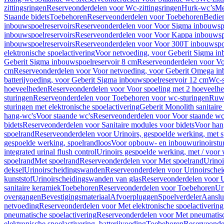
zittingsringen
Reserveonderdelen voor Wc-zittingsringen
Hurk-wc’s
Me
Staande bidets
Toebehoren
Reserveonderdelen voor Toebehoren
Bedien
inbouwspoelreservoirs
Reserveonderdelen voor Voor Sigma inbouwspo
inbouwspoelreservoirs
Reserveonderdelen voor Voor Kappa inbouwspo
inbouwspoelreservoirs
Reserveonderdelen voor Voor 300T inbouwspoe
elektronische spoelactivering
Voor netvoeding, voor Geberit Sigma in
Geberit Sigma inbouwspoelreservoir 8 cm
Reserveonderdelen voor Vo
cm
Reserveonderdelen voor Voor netvoeding, voor Geberit Omega in
batterijvoeding, voor Geberit Sigma inbouwspoelreservoir 12 cm
Wc-s
hoeveelheden
Reserveonderdelen voor Voor spoeling met 2 hoeveelh
sturingen
Reserveonderdelen voor Toebehoren voor wc-sturingen
Ruw
sturingen met elektronische spoelactivering
Geberit Monolith sanitair
hang-wc's
Voor staande wc's
Reserveonderdelen voor Voor staande wc
bidets
Reserveonderdelen voor Sanitaire modules voor bidets
Voor hang
spoelrand
Reserveonderdelen voor Urinoirs, gespoelde werking, met 
gespoelde werking, spoelrandloos
Voor opbouw- en inbouwurinoirstu
integrated urinal flush control
Urinoirs gespoelde werking, met / voor
spoelrand
Met spoelrand
Reserveonderdelen voor Met spoelrand
Urinoi
deksel
Urinoirscheidingswanden
Reserveonderdelen voor Urinoirsche
kunststof
Urinoirscheidingswanden van glas
Reserveonderdelen voor U
sanitaire keramiek
Toebehoren
Reserveonderdelen voor Toebehoren
Ur
overgangen
Bevestigingsmateriaal
Afvoerpluggen
Spoelverdeler
Aanslui
netvoeding
Reserveonderdelen voor Met elektronische spoelactivering
pneumatische spoelactivering
Reserveonderdelen voor Met pneumatisc
elektronische spoelactivering, batterijvoeding
Toebehoren
Reserveonde