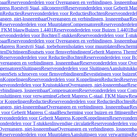
baar
Reserveonderdelen voor Overgangen en verbindingen, losneembaa
ress Roestvrij Staal, siliconenvrij
Reserveonderdelen voor Geberit Mapre
en
Reducties
Reserveonderdelen voor Reducties
Bochten
Reserveonderde
angen, niet-losneembaar
Overgangen en verbindingen, losneembaar
Res
Reserveonderdelen voor Muurplaten
Compensatoren
Reserveonderdele
al, FKM blauw
Buizen 1.4401
Reserveonderdelen voor Buizen 1.4401
Bui
erveonderdelen voor Bochten
T-stukken
Reserveonderdelen voor T-stu
baar
Reserveonderdelen voor Overgangen en verbindingen, losneembaa
apress Roestvrij Staal, toebehoren
Isolaties voor muurplaten
Beschermin
ten
Dichtingen
Boutsets voor flensverbindingen
Geberit Mapress Therm
Reserveonderdelen voor Reducties
Bochten
Reserveonderdelen voor B
vergangen en verbindingen, losneembaar
Reserveonderdelen voor Over
pensatoren
Sluitingen
Reserveonderdelen voor Sluitingen
Aansluitstukk
ingen
Sets schroeven voor flensverbindingen
Bevestigingen voor buizen
en
Koppelingen
Reserveonderdelen voor Koppelingen
Reducties
Reserveo
serveonderdelen voor Kruisstukken
Overgangen, niet-losneembaar
Rese
rbindingen, losneembaar
Compensatoren
Reserveonderdelen voor Com
nsluitingen voor verwarming
Geberit Mapress C-staal, FKM blauw
Res
or Koppelingen
Reducties
Reserveonderdelen voor Reducties
Bochten
Re
angen, niet-losneembaar
Overgangen en verbindingen, losneembaar
Res
voor Geberit Mapress C-staal
Bescherming voor buizen en fittingen
Bev
rveonderdelen voor Geberit Mapress Koper
Koppelingen
Reserveonder
onderdelen voor T-stukken
Inwendige circulatie
Reserveonderdelen voor
Overgangen, niet-losneembaar
Overgangen en verbindingen, losneemba
Reserveonderdelen voor Muurplaten
Aansluitingen voor verwarming
Re