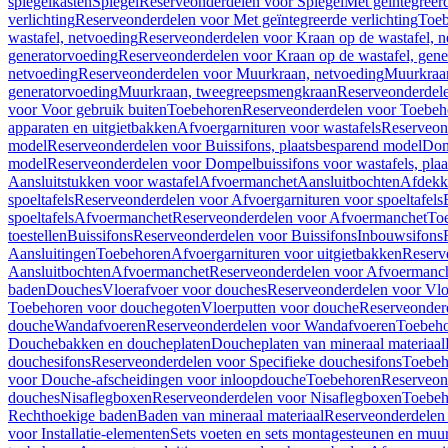
spiegelkasten
Spiegel
Reserveonderdelen voor Spiegel
Met geïntegreerd
verlichting
Reserveonderdelen voor Met geïntegreerde verlichting
Toeb
wastafel, netvoeding
Reserveonderdelen voor Kraan op de wastafel, n
generatorvoeding
Reserveonderdelen voor Kraan op de wastafel, gene
netvoeding
Reserveonderdelen voor Muurkraan, netvoeding
Muurkraan
generatorvoeding
Muurkraan, tweegreepsmengkraan
Reserveonderdel
voor Voor gebruik buiten
Toebehoren
Reserveonderdelen voor Toebeh
apparaten en uitgietbakken
Afvoergarnituren voor wastafels
Reserveond
model
Reserveonderdelen voor Buissifons, plaatsbesparend model
Dom
model
Reserveonderdelen voor Dompelbuissifons voor wastafels, pla
Aansluitstukken voor wastafel
Afvoermanchet
Aansluitbochten
Afdekk
spoeltafels
Reserveonderdelen voor Afvoergarnituren voor spoeltafels
spoeltafels
Afvoermanchet
Reserveonderdelen voor Afvoermanchet
To
toestellen
Buissifons
Reserveonderdelen voor Buissifons
Inbouwsifons
Aansluitingen
Toebehoren
Afvoergarnituren voor uitgietbakken
Reserv
Aansluitbochten
Afvoermanchet
Reserveonderdelen voor Afvoermanc
baden
Douches
Vloerafvoer voor douches
Reserveonderdelen voor Vlo
Toebehoren voor douchegoten
Vloerputten voor douche
Reserveonder
douche
Wandafvoeren
Reserveonderdelen voor Wandafvoeren
Toebeho
Douchebakken en doucheplaten
Doucheplaten van mineraal materiaal
douchesifons
Reserveonderdelen voor Specifieke douchesifons
Toebeh
voor Douche-afscheidingen voor inloopdouche
Toebehoren
Reserveon
douches
Nisaflegboxen
Reserveonderdelen voor Nisaflegboxen
Toebeh
Rechthoekige baden
Baden van mineraal materiaal
Reserveonderdelen 
voor Installatie-elementen
Sets voeten en sets montagesteunen en muu