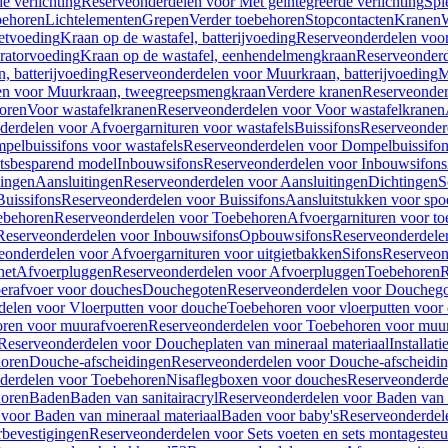
e verlichting
Reserveonderdelen voor Met geïntegreerde verlichting
Spi
ehoren
Lichtelementen
Grepen
Verder toebehoren
Stopcontacten
Kranen
W
etvoeding
Kraan op de wastafel, batterijvoeding
Reserveonderdelen voor 
ratorvoeding
Kraan op de wastafel, eenhendelmengkraan
Reserveonderd
, batterijvoeding
Reserveonderdelen voor Muurkraan, batterijvoeding
M
en voor Muurkraan, tweegreepsmengkraan
Verdere kranen
Reserveonder
oren
Voor wastafelkranen
Reserveonderdelen voor Voor wastafelkranen
erdelen voor Afvoergarnituren voor wastafels
Buissifons
Reserveonder
pelbuissifons voor wastafels
Reserveonderdelen voor Dompelbuissifon
atsbesparend model
Inbouwsifons
Reserveonderdelen voor Inbouwsifons
ingen
Aansluitingen
Reserveonderdelen voor Aansluitingen
Dichtingen
S
Buissifons
Reserveonderdelen voor Buissifons
Aansluitstukken voor spoe
ebehoren
Reserveonderdelen voor Toebehoren
Afvoergarnituren voor toe
Reserveonderdelen voor Inbouwsifons
Opbouwsifons
Reserveonderdele
eonderdelen voor Afvoergarnituren voor uitgietbakken
Sifons
Reserveon
het
Afvoerpluggen
Reserveonderdelen voor Afvoerpluggen
Toebehoren
R
erafvoer voor douches
Douchegoten
Reserveonderdelen voor Doucheg
delen voor Vloerputten voor douche
Toebehoren voor vloerputten voor
ren voor muurafvoeren
Reserveonderdelen voor Toebehoren voor muu
Reserveonderdelen voor Doucheplaten van mineraal materiaal
Installat
oren
Douche-afscheidingen
Reserveonderdelen voor Douche-afscheidi
derdelen voor Toebehoren
Nisaflegboxen voor douches
Reserveonderde
oren
Baden
Baden van sanitairacryl
Reserveonderdelen voor Baden van s
voor Baden van mineraal materiaal
Baden voor baby's
Reserveonderdel
rbevestigingen
Reserveonderdelen voor Sets voeten en sets montageste