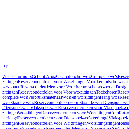
BE
Wc's en urinoirs
Geberit AquaClean douche-wc’s
Complete wc's
Reser
zittingen
Reserveonderdelen voor Wc-zittingen
Voor keramische wc-po
wc-potten
Reserveonderdelen voor Voor keramische wc-potten
Design
zittingen
Reserveonderdelen voor Voor wc-zittingen
Toebehoren
Reser
complete wc's
Verbruiksmateriaal
Wc's en wc-zittingen
Hang-wc's
Rese
wc's
Staande wc's
Reserveonderdelen voor Staande wc's
Diepspoel-wc’
Diepspoel-wc's
Vlakspoel-wc's
Reserveonderdelen voor Vlakspoel-wc
zittingen
Wc-zittingen
Reserveonderdelen voor Wc-zittingen
Comfort-w
verlengd
Reserveonderdelen voor Diepspoel-wc's verlengd
Vlakspoel-
zittingen
Reserveonderdelen voor Wc-zittingen
Wc-zittingsringen
Reser
Hang-wc's
Staande wc's
Reserveonderdelen voor Staande wc's
Wc-zitt