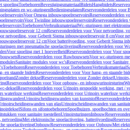
t spoeling
Toebehoren
Bevestigingsmateriaal
Bidets
Hangbidets
Reserveo
ingsplaten en wc-sturingen
Bedieningsplaten
Reserveonderdelen voor B
elreservoirs
Voor Omega inbouwspoelreservoirs
Reserveonderdelen vo
elreservoirs
Voor Twinline inbouwspoelreservoirs
Reserveonderdelen 
lreservoirs
Toebehoren
Verbruiksmateriaal
Wc-sturingen met elektronis
bouwspoelreservoir 12 cm
Reserveonderdelen voor Voor netvoeding, vo
or netvoeding, voor Geberit Sigma inbouwspoelreservoir 8 cm
Voor ne
bouwspoelreservoir 12 cm
Voor batterijvoeding, voor Geberit Sigma in
turingen met pneumatische spoelactivering
Reserveonderdelen voor Wc-
eden
Voor spoeling met 1 hoeveelheid
Reserveonderdelen voor Voor spoe
bouwsets
Reserveonderdelen voor Ruwbouwsets
Voor wc-sturingen met
e modules
Sanitaire modules voor wc's
Reserveonderdelen voor Sanitaire
's
Toebehoren
Reserveonderdelen voor Toebehoren
Verbruiksmateriaal
S
- en staande bidets
Reserveonderdelen voor Voor hang- en staande bid
spoelrand
Zonder deksel
Reserveonderdelen voor Zonder deksel
Urinoirs
ring
Reserveonderdelen voor Voor opbouw- en inbouwurinoirsturing
Wit
 wc-deksel
Reserveonderdelen voor Urinoirs gespoelde werking, met / v
rs waterloze werking
Reserveonderdelen voor Urinoirs waterloze werk
idingswanden
Urinoirscheidingswanden van kunststof
Reserveonderdele
rinoirscheidingswanden van glas
Urinoirscheidingswanden van sanitai
inoirdeksel
Sifons en sifontoebehoren
Spoelbuizen, spoelbochten en ov
tstukken voor sanitaire toestellen
Urinoirsturingen
Inbouw
Reserveonder
, netvoeding
Met elektronische spoelactivering, batterijvoeding
Reserveo
he spoelactivering
Opbouw
Reserveonderdelen voor Opbouw
Met elekt
rdelen voor Toebehoren
Ruwbouw- en vervangingssets
Reserveonderde