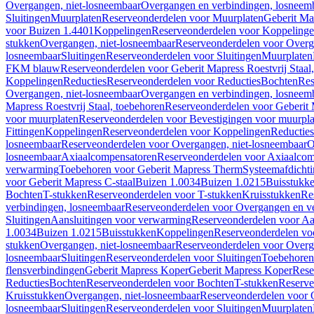
Overgangen, niet-losneembaar
Overgangen en verbindingen, losneem
Sluitingen
Muurplaten
Reserveonderdelen voor Muurplaten
Geberit Map
voor Buizen 1.4401
Koppelingen
Reserveonderdelen voor Koppeling
stukken
Overgangen, niet-losneembaar
Reserveonderdelen voor Overg
losneembaar
Sluitingen
Reserveonderdelen voor Sluitingen
Muurplaten
FKM blauw
Reserveonderdelen voor Geberit Mapress Roestvrij Sta
Koppelingen
Reducties
Reserveonderdelen voor Reducties
Bochten
Res
Overgangen, niet-losneembaar
Overgangen en verbindingen, losneem
Mapress Roestvrij Staal, toebehoren
Reserveonderdelen voor Geberit M
voor muurplaten
Reserveonderdelen voor Bevestigingen voor muurpla
Fittingen
Koppelingen
Reserveonderdelen voor Koppelingen
Reducties
losneembaar
Reserveonderdelen voor Overgangen, niet-losneembaar
O
losneembaar
Axiaalcompensatoren
Reserveonderdelen voor Axiaalcom
verwarming
Toebehoren voor Geberit Mapress Therm
Systeemafdicht
voor Geberit Mapress C-staal
Buizen 1.0034
Buizen 1.0215
Buisstukk
Bochten
T-stukken
Reserveonderdelen voor T-stukken
Kruisstukken
Re
verbindingen, losneembaar
Reserveonderdelen voor Overgangen en ve
Sluitingen
Aansluitingen voor verwarming
Reserveonderdelen voor Aa
1.0034
Buizen 1.0215
Buisstukken
Koppelingen
Reserveonderdelen vo
stukken
Overgangen, niet-losneembaar
Reserveonderdelen voor Overg
losneembaar
Sluitingen
Reserveonderdelen voor Sluitingen
Toebehoren 
flensverbindingen
Geberit Mapress Koper
Geberit Mapress Koper
Rese
Reducties
Bochten
Reserveonderdelen voor Bochten
T-stukken
Reserve
Kruisstukken
Overgangen, niet-losneembaar
Reserveonderdelen voor 
losneembaar
Sluitingen
Reserveonderdelen voor Sluitingen
Muurplaten