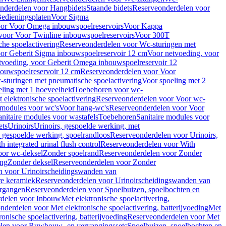
nderdelen voor Hangbidets
Staande bidets
Reserveonderdelen voor
edieningsplaten
Voor Sigma
or Voor Omega inbouwspoelreservoirs
Voor Kappa
voor Voor Twinline inbouwspoelreservoirs
Voor 300T
che spoelactivering
Reserveonderdelen voor Wc-sturingen met
or Geberit Sigma inbouwspoelreservoir 12 cm
Voor netvoeding, voor
tvoeding, voor Geberit Omega inbouwspoelreservoir 12
bouwspoelreservoir 12 cm
Reserveonderdelen voor Voor
sturingen met pneumatische spoelactivering
Voor spoeling met 2
ling met 1 hoeveelheid
Toebehoren voor wc-
 elektronische spoelactivering
Reserveonderdelen voor Voor wc-
 modules voor wc's
Voor hang-wc's
Reserveonderdelen voor Voor
anitaire modules voor wastafels
Toebehoren
Sanitaire modules voor
ets
Urinoirs
Urinoirs, gespoelde werking, met
, gespoelde werking, spoelrandloos
Reserveonderdelen voor Urinoirs,
h integrated urinal flush control
Reserveonderdelen voor With
oor wc-deksel
Zonder spoelrand
Reserveonderdelen voor Zonder
ing
Zonder deksel
Reserveonderdelen voor Zonder
n voor Urinoirscheidingswanden van
re keramiek
Reserveonderdelen voor Urinoirscheidingswanden van
ergangen
Reserveonderdelen voor Spoelbuizen, spoelbochten en
delen voor Inbouw
Met elektronische spoelactivering,
nderdelen voor Met elektronische spoelactivering, batterijvoeding
Met
ronische spoelactivering, batterijvoeding
Reserveonderdelen voor Met
len voor Ruwbouw- en vervangingssets
Spoelbuizen, spoelbochten en