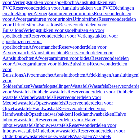
voor Verlengstukken voor spoelbocht
Aansluitstukken van
PVC
Reserveonderdelen voor Aansluitstukken van PVC
Dichtingen
en afdekkappen
Afvoergarnituren voor urinoirs
Reserveonderdelen
voor Afvoergarnituren voor urinoirs
Urinoirsifons
Reserveonderdelen
voor Urinoirsifons
Buissifons
Reserveonderdelen voor
Buissifons
Verlengstukken voor spoelbuizen en voor
spoelbochten
Reserveonderdelen voor Verlengstukken voor
spoelbuizen en voor
spoelbochten
Afvoermanchet
Reserveonderdelen voor
Afvoermanchet
Aansluitbochten
Reserveonderdelen voor
Aansluitbochten
Afvoergarnituren voor bidets
Reserveonderdelen
voor Afvoergarnituren voor bidets
Buissifons
Reserveonderdelen
voor
Buissifons
Afvoermanchet
Aansluitbochten
Afdekkingen
Aansluitingen
voor
Soldeerhulzen
Wastafelopstellingen
Wastafels
Wastafels
Reserveonderde
voor Wastafels
Dubbele wastafels
Reserveonderdelen voor Dubbele
wastafels
Meubelwastafels
Reserveonderdelen voor
Meubelwastafels
Opzetwastafels
Reserveonderdelen voor
Opzetwastafels
Handwasbak
Reserveonderdelen voor
Handwasbak
Opzethandwasbakken
Hoekhandwasbakken
Halve
inbouwwastafels
Reserveonderdelen voor Halve
inbouwwastafels
Inbouwwastafels
Reserveonderdelen voor
Inbouwwastafels
Onderbouwwastafels
Reserveonderdelen voor
Onderbouwwastafels
Hoekwastafels
Wasgoten
Wastafels