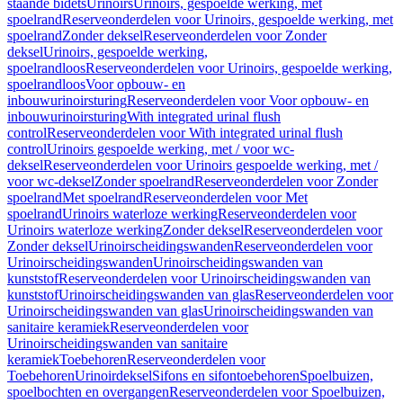
staande bidets
Urinoirs
Urinoirs, gespoelde werking, met
spoelrand
Reserveonderdelen voor Urinoirs, gespoelde werking, met
spoelrand
Zonder deksel
Reserveonderdelen voor Zonder
deksel
Urinoirs, gespoelde werking,
spoelrandloos
Reserveonderdelen voor Urinoirs, gespoelde werking,
spoelrandloos
Voor opbouw- en
inbouwurinoirsturing
Reserveonderdelen voor Voor opbouw- en
inbouwurinoirsturing
With integrated urinal flush
control
Reserveonderdelen voor With integrated urinal flush
control
Urinoirs gespoelde werking, met / voor wc-
deksel
Reserveonderdelen voor Urinoirs gespoelde werking, met /
voor wc-deksel
Zonder spoelrand
Reserveonderdelen voor Zonder
spoelrand
Met spoelrand
Reserveonderdelen voor Met
spoelrand
Urinoirs waterloze werking
Reserveonderdelen voor
Urinoirs waterloze werking
Zonder deksel
Reserveonderdelen voor
Zonder deksel
Urinoirscheidingswanden
Reserveonderdelen voor
Urinoirscheidingswanden
Urinoirscheidingswanden van
kunststof
Reserveonderdelen voor Urinoirscheidingswanden van
kunststof
Urinoirscheidingswanden van glas
Reserveonderdelen voor
Urinoirscheidingswanden van glas
Urinoirscheidingswanden van
sanitaire keramiek
Reserveonderdelen voor
Urinoirscheidingswanden van sanitaire
keramiek
Toebehoren
Reserveonderdelen voor
Toebehoren
Urinoirdeksel
Sifons en sifontoebehoren
Spoelbuizen,
spoelbochten en overgangen
Reserveonderdelen voor Spoelbuizen,