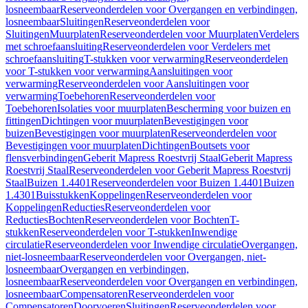
losneembaar
Reserveonderdelen voor Overgangen en verbindingen,
losneembaar
Sluitingen
Reserveonderdelen voor
Sluitingen
Muurplaten
Reserveonderdelen voor Muurplaten
Verdelers
met schroefaansluiting
Reserveonderdelen voor Verdelers met
schroefaansluiting
T-stukken voor verwarming
Reserveonderdelen
voor T-stukken voor verwarming
Aansluitingen voor
verwarming
Reserveonderdelen voor Aansluitingen voor
verwarming
Toebehoren
Reserveonderdelen voor
Toebehoren
Isolaties voor muurplaten
Bescherming voor buizen en
fittingen
Dichtingen voor muurplaten
Bevestigingen voor
buizen
Bevestigingen voor muurplaten
Reserveonderdelen voor
Bevestigingen voor muurplaten
Dichtingen
Boutsets voor
flensverbindingen
Geberit Mapress Roestvrij Staal
Geberit Mapress
Roestvrij Staal
Reserveonderdelen voor Geberit Mapress Roestvrij
Staal
Buizen 1.4401
Reserveonderdelen voor Buizen 1.4401
Buizen
1.4301
Buisstukken
Koppelingen
Reserveonderdelen voor
Koppelingen
Reducties
Reserveonderdelen voor
Reducties
Bochten
Reserveonderdelen voor Bochten
T-
stukken
Reserveonderdelen voor T-stukken
Inwendige
circulatie
Reserveonderdelen voor Inwendige circulatie
Overgangen,
niet-losneembaar
Reserveonderdelen voor Overgangen, niet-
losneembaar
Overgangen en verbindingen,
losneembaar
Reserveonderdelen voor Overgangen en verbindingen,
losneembaar
Compensatoren
Reserveonderdelen voor
Compensatoren
Doorvoeren
Sluitingen
Reserveonderdelen voor