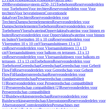
200
Bevestigingssysteem d250–315
Toebehoren
Reserveonderdelen
voor Toebehoren
Voor trechters
Reserveonderdelen voor Voor
trechters
Voor bevestigingen
Conventionele
dakafvoer
Trechters
Reserveonderdelen voor
Trechters
Dampschermelementen
Reserveonderdelen voor
Dampschermelementen
Toebehoren
Reserveonderdelen voor
Toebehoren
Vloerafwatering
Oppervlakteafwatering voor binnen en
buiten
Reserveonderdelen voor Oppervlakteafwatering voor binnen
en buiten
Vloerputten 10 x 10 cm
Reserveonderdelen voor
Vloerputten 10 x 10 cm
Vloeraansluitingen 13 x 13
cm
Reserveonderdelen voor Vloeraansluitingen 13 x 13
cm
Vloeraansluitingen voor balkons en terrassen, 13 x 13
cm
Reserveonderdelen voor Vloeraansluitingen voor balkons en
terrassen, 13 x 13 cm
Toebehoren
Reserveonderdelen voor
Toebehoren
Gereedschap
Gereedschap
Gereedschap voor Geberit
FlowFit
Reserveonderdelen voor Gereedschap voor Geberit
FlowFit
Handpersgereedschap
Reserveonderdelen voor
Handpersgereedschap
Persgereedschap compatibiliteit
[1]
Reserveonderdelen voor Persgereedschap compatibiliteit
[1]
Persgereedschap compatibiliteit [2]
Reserveonderdelen voor
Persgereedschap compatibiliteit
[2]
Buisbewerkingsgereedschap
Reserveonderdelen voor
Buisbewerkingsgereedschap
Afpersstoppen
Reserveonderdelen voor
Afpersstoppen
Controlemiddelen
Persmachines met