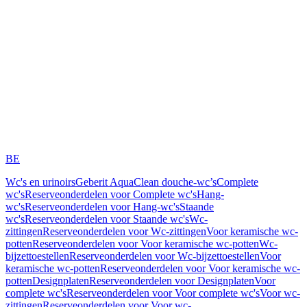
BE
Wc's en urinoirs
Geberit AquaClean douche-wc’s
Complete
wc's
Reserveonderdelen voor Complete wc's
Hang-
wc's
Reserveonderdelen voor Hang-wc's
Staande
wc's
Reserveonderdelen voor Staande wc's
Wc-
zittingen
Reserveonderdelen voor Wc-zittingen
Voor keramische wc-
potten
Reserveonderdelen voor Voor keramische wc-potten
Wc-
bijzettoestellen
Reserveonderdelen voor Wc-bijzettoestellen
Voor
keramische wc-potten
Reserveonderdelen voor Voor keramische wc-
potten
Designplaten
Reserveonderdelen voor Designplaten
Voor
complete wc's
Reserveonderdelen voor Voor complete wc's
Voor wc-
zittingen
Reserveonderdelen voor Voor wc-