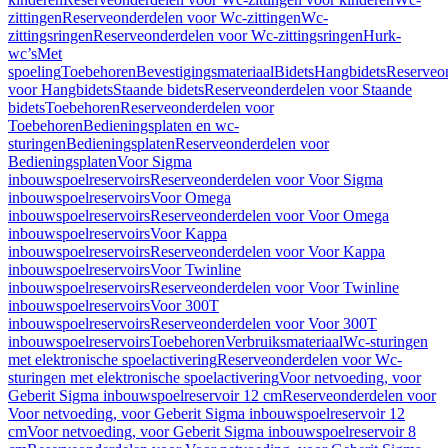
zittingen
Reserveonderdelen voor Wc-zittingen
Wc-
zittingsringen
Reserveonderdelen voor Wc-zittingsringen
Hurk-
wc’s
Met
spoeling
Toebehoren
Bevestigingsmateriaal
Bidets
Hangbidets
Reserveo
voor Hangbidets
Staande bidets
Reserveonderdelen voor Staande
bidets
Toebehoren
Reserveonderdelen voor
Toebehoren
Bedieningsplaten en wc-
sturingen
Bedieningsplaten
Reserveonderdelen voor
Bedieningsplaten
Voor Sigma
inbouwspoelreservoirs
Reserveonderdelen voor Voor Sigma
inbouwspoelreservoirs
Voor Omega
inbouwspoelreservoirs
Reserveonderdelen voor Voor Omega
inbouwspoelreservoirs
Voor Kappa
inbouwspoelreservoirs
Reserveonderdelen voor Voor Kappa
inbouwspoelreservoirs
Voor Twinline
inbouwspoelreservoirs
Reserveonderdelen voor Voor Twinline
inbouwspoelreservoirs
Voor 300T
inbouwspoelreservoirs
Reserveonderdelen voor Voor 300T
inbouwspoelreservoirs
Toebehoren
Verbruiksmateriaal
Wc-sturingen
met elektronische spoelactivering
Reserveonderdelen voor Wc-
sturingen met elektronische spoelactivering
Voor netvoeding, voor
Geberit Sigma inbouwspoelreservoir 12 cm
Reserveonderdelen voor
Voor netvoeding, voor Geberit Sigma inbouwspoelreservoir 12
cm
Voor netvoeding, voor Geberit Sigma inbouwspoelreservoir 8