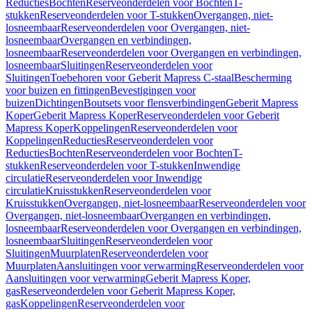
Reducties
Bochten
Reserveonderdelen voor Bochten
T-
stukken
Reserveonderdelen voor T-stukken
Overgangen, niet-
losneembaar
Reserveonderdelen voor Overgangen, niet-
losneembaar
Overgangen en verbindingen,
losneembaar
Reserveonderdelen voor Overgangen en verbindingen,
losneembaar
Sluitingen
Reserveonderdelen voor
Sluitingen
Toebehoren voor Geberit Mapress C-staal
Bescherming
voor buizen en fittingen
Bevestigingen voor
buizen
Dichtingen
Boutsets voor flensverbindingen
Geberit Mapress
Koper
Geberit Mapress Koper
Reserveonderdelen voor Geberit
Mapress Koper
Koppelingen
Reserveonderdelen voor
Koppelingen
Reducties
Reserveonderdelen voor
Reducties
Bochten
Reserveonderdelen voor Bochten
T-
stukken
Reserveonderdelen voor T-stukken
Inwendige
circulatie
Reserveonderdelen voor Inwendige
circulatie
Kruisstukken
Reserveonderdelen voor
Kruisstukken
Overgangen, niet-losneembaar
Reserveonderdelen voor
Overgangen, niet-losneembaar
Overgangen en verbindingen,
losneembaar
Reserveonderdelen voor Overgangen en verbindingen,
losneembaar
Sluitingen
Reserveonderdelen voor
Sluitingen
Muurplaten
Reserveonderdelen voor
Muurplaten
Aansluitingen voor verwarming
Reserveonderdelen voor
Aansluitingen voor verwarming
Geberit Mapress Koper,
gas
Reserveonderdelen voor Geberit Mapress Koper,
gas
Koppelingen
Reserveonderdelen voor