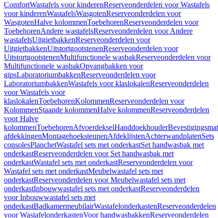
Comfort
Wastafels voor kinderen
Reserveonderdelen voor Wastafels
voor kinderen
Wastafels
Wasgoten
Reserveonderdelen voor
Wasgoten
Halve kolommen
Toebehoren
Reserveonderdelen voor
Toebehoren
Andere wastafels
Reserveonderdelen voor Andere
wastafels
Uitgietbakken
Reserveonderdelen voor
Uitgietbakken
Uitstortgootstenen
Reserveonderdelen voor
Uitstortgootstenen
Multifunctionele wasbak
Reserveonderdelen voor
Multifunctionele wasbak
Opvangbakken voor
gips
Laboratoriumbakken
Reserveonderdelen voor
Laboratoriumbakken
Wastafels voor klaslokalen
Reserveonderdelen
voor Wastafels voor
klaslokalen
Toebehoren
Kolommen
Reserveonderdelen voor
Kolommen
Staande kolommen
Halve kolommen
Reserveonderdelen
voor Halve
kolommen
Toebehoren
Afvoerdeksel
Handdoekhouder
Bevestigingsmat
afdekkingen
Montagehoeksteunen
Afdeklijsten
Achterwandplaten
Sets
consoles
Planchet
Wastafel sets met onderkast
Set handwasbak met
onderkast
Reserveonderdelen voor Set handwasbak met
onderkast
Wastafel sets met onderkast
Reserveonderdelen voor
Wastafel sets met onderkast
Meubelwastafel sets met
onderkast
Reserveonderdelen voor Meubelwastafel sets met
onderkast
Inbouwwastafel sets met onderkast
Reserveonderdelen
voor Inbouwwastafel sets met
onderkast
Badkamermeubilair
Wastafelonderkasten
Reserveonderdelen
voor Wastafelonderkasten
Voor handwasbakken
Reserveonderdelen