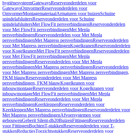
hygiënesysteem
Gateways
Reserveonderdelen voor
Gateways
Omvormer
Reserveonderdelen voor
Omvormer
Montagemateriaal
Armaturen voor buizen
Schuine
spindelafsluiters
Reserveonderdelen voor Schuine
spindelafsluiters
Met FlowFit persverbindingen
Reserveonderdelen
voor Met FlowFit persverbindingen
Met Mepla
persverbindingen
Reserveonderdelen voor Met Mepla
persverbindingen
Met Mapress persverbindingen
Reserveonderdelen
voor Met Mapress persverbindingen
Kogelkranen
Reserveonderdelen
voor Kogelkranen
Met FlowFit persverbindingen
Reserveonderdelen
voor Met FlowFit persverbindingen
Met Mepla
persverbindingen
Reserveonderdelen voor Met Mepla
persverbindingen
Met Mapress persverbindingen
Reserveonderdelen
voor Met Mapress persverbindingen
Met Mapress persverbindingen,
FKM blauw
Reserveonderdelen voor Met Mapress
persverbindingen, FKM blauw
Kogelkranen voor
inbouwmontage
Reserveonderdelen voor Kogelkranen voor
inbouwmontage
Met FlowFit persverbindingen
Met Mepla
persverbindingen
Reserveonderdelen voor Met Mepla
persverbindingen
Keerkleppen
Reserveonderdelen voor
Keerkleppen
Met Mapress persverbindingen
Reserveonderdelen voor
Met Mapress persverbindingen
Afvoersystemen voor
gebouwen
Geberit Silent-db20
Buizen
Fittingen
Reserveonderdelen
voor Fittingen
Bochten
T-stukken
Reserveonderdelen voor T-
stukken
Reducties
Toezichtsstukken
Reserveonderdelen voor