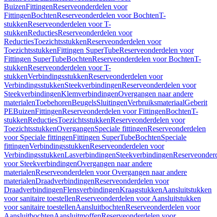
Buizen
Fittingen
Reserveonderdelen voor
Fittingen
Bochten
Reserveonderdelen voor Bochten
T-
stukken
Reserveonderdelen voor T-
stukken
Reducties
Reserveonderdelen voor
Reducties
Toezichtsstukken
Reserveonderdelen voor
Toezichtsstukken
Fittingen SuperTube
Reserveonderdelen voor
Fittingen SuperTube
Bochten
Reserveonderdelen voor Bochten
T-
stukken
Reserveonderdelen voor T-
stukken
Verbindingsstukken
Reserveonderdelen voor
Verbindingsstukken
Steekverbindingen
Reserveonderdelen voor
Steekverbindingen
Klemverbindingen
Overgangen naar andere
materialen
Toebehoren
Beugels
Sluitingen
Verbruiksmateriaal
Geberit
PE
Buizen
Fittingen
Reserveonderdelen voor Fittingen
Bochten
T-
stukken
Reducties
Toezichtsstukken
Reserveonderdelen voor
Toezichtsstukken
Overgangen
Speciale fittingen
Reserveonderdelen
voor Speciale fittingen
Fittingen SuperTube
Bochten
Speciale
fittingen
Verbindingsstukken
Reserveonderdelen voor
Verbindingsstukken
Lasverbindingen
Steekverbindingen
Reserveonder
voor Steekverbindingen
Overgangen naar andere
materialen
Reserveonderdelen voor Overgangen naar andere
materialen
Draadverbindingen
Reserveonderdelen voor
Draadverbindingen
Flensverbindingen
Kraagstukken
Aansluitstukken
voor sanitaire toestellen
Reserveonderdelen voor Aansluitstukken
voor sanitaire toestellen
Aansluitbochten
Reserveonderdelen voor
Aansluitbochten
Aansluitmoffen
Reserveonderdelen voor