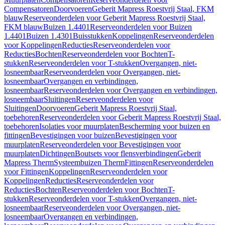
Compensatoren
Doorvoeren
Geberit Mapress Roestvrij Staal, FKM
blauw
Reserveonderdelen voor Geberit Mapress Roestvrij Staal,
FKM blauw
Buizen 1.4401
Reserveonderdelen voor Buizen
1.4401
Buizen 1.4301
Buisstukken
Koppelingen
Reserveonderdelen
voor Koppelingen
Reducties
Reserveonderdelen voor
Reducties
Bochten
Reserveonderdelen voor Bochten
T-
stukken
Reserveonderdelen voor T-stukken
Overgangen, niet-
losneembaar
Reserveonderdelen voor Overgangen, niet-
losneembaar
Overgangen en verbindingen,
losneembaar
Reserveonderdelen voor Overgangen en verbindingen,
losneembaar
Sluitingen
Reserveonderdelen voor
Sluitingen
Doorvoeren
Geberit Mapress Roestvrij Staal,
toebehoren
Reserveonderdelen voor Geberit Mapress Roestvrij Staal,
toebehoren
Isolaties voor muurplaten
Bescherming voor buizen en
fittingen
Bevestigingen voor buizen
Bevestigingen voor
muurplaten
Reserveonderdelen voor Bevestigingen voor
muurplaten
Dichtingen
Boutsets voor flensverbindingen
Geberit
Mapress Therm
Systeembuizen Therm
Fittingen
Reserveonderdelen
voor Fittingen
Koppelingen
Reserveonderdelen voor
Koppelingen
Reducties
Reserveonderdelen voor
Reducties
Bochten
Reserveonderdelen voor Bochten
T-
stukken
Reserveonderdelen voor T-stukken
Overgangen, niet-
losneembaar
Reserveonderdelen voor Overgangen, niet-
losneembaar
Overgangen en verbindingen,