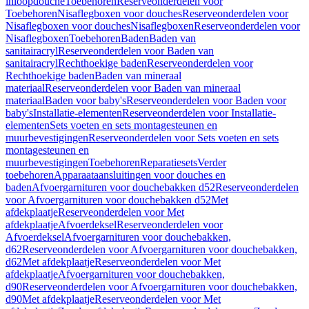
inloopdouche
Toebehoren
Reserveonderdelen voor
Toebehoren
Nisaflegboxen voor douches
Reserveonderdelen voor
Nisaflegboxen voor douches
Nisaflegboxen
Reserveonderdelen voor
Nisaflegboxen
Toebehoren
Baden
Baden van
sanitairacryl
Reserveonderdelen voor Baden van
sanitairacryl
Rechthoekige baden
Reserveonderdelen voor
Rechthoekige baden
Baden van mineraal
materiaal
Reserveonderdelen voor Baden van mineraal
materiaal
Baden voor baby's
Reserveonderdelen voor Baden voor
baby's
Installatie-elementen
Reserveonderdelen voor Installatie-
elementen
Sets voeten en sets montagesteunen en
muurbevestigingen
Reserveonderdelen voor Sets voeten en sets
montagesteunen en
muurbevestigingen
Toebehoren
Reparatiesets
Verder
toebehoren
Apparaataansluitingen voor douches en
baden
Afvoergarnituren voor douchebakken d52
Reserveonderdelen
voor Afvoergarnituren voor douchebakken d52
Met
afdekplaatje
Reserveonderdelen voor Met
afdekplaatje
Afvoerdeksel
Reserveonderdelen voor
Afvoerdeksel
Afvoergarnituren voor douchebakken,
d62
Reserveonderdelen voor Afvoergarnituren voor douchebakken,
d62
Met afdekplaatje
Reserveonderdelen voor Met
afdekplaatje
Afvoergarnituren voor douchebakken,
d90
Reserveonderdelen voor Afvoergarnituren voor douchebakken,
d90
Met afdekplaatje
Reserveonderdelen voor Met