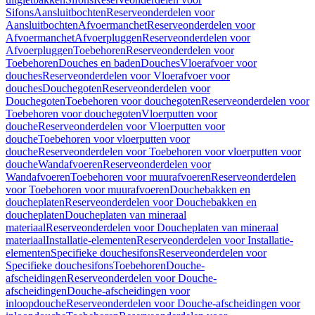
Sifons
Aansluitbochten
Reserveonderdelen voor
Aansluitbochten
Afvoermanchet
Reserveonderdelen voor
Afvoermanchet
Afvoerpluggen
Reserveonderdelen voor
Afvoerpluggen
Toebehoren
Reserveonderdelen voor
Toebehoren
Douches en baden
Douches
Vloerafvoer voor
douches
Reserveonderdelen voor Vloerafvoer voor
douches
Douchegoten
Reserveonderdelen voor
Douchegoten
Toebehoren voor douchegoten
Reserveonderdelen voor
Toebehoren voor douchegoten
Vloerputten voor
douche
Reserveonderdelen voor Vloerputten voor
douche
Toebehoren voor vloerputten voor
douche
Reserveonderdelen voor Toebehoren voor vloerputten voor
douche
Wandafvoeren
Reserveonderdelen voor
Wandafvoeren
Toebehoren voor muurafvoeren
Reserveonderdelen
voor Toebehoren voor muurafvoeren
Douchebakken en
doucheplaten
Reserveonderdelen voor Douchebakken en
doucheplaten
Doucheplaten van mineraal
materiaal
Reserveonderdelen voor Doucheplaten van mineraal
materiaal
Installatie-elementen
Reserveonderdelen voor Installatie-
elementen
Specifieke douchesifons
Reserveonderdelen voor
Specifieke douchesifons
Toebehoren
Douche-
afscheidingen
Reserveonderdelen voor Douche-
afscheidingen
Douche-afscheidingen voor
inloopdouche
Reserveonderdelen voor Douche-afscheidingen voor