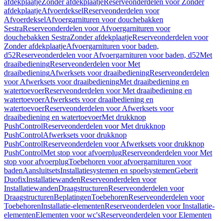
afdekplaatje
Zonder afdekplaatje
Reserveonderdelen voor Zonder
afdekplaatje
Afvoerdeksel
Reserveonderdelen voor
Afvoerdeksel
Afvoergarnituren voor douchebakken
Sestra
Reserveonderdelen voor Afvoergarnituren voor
douchebakken Sestra
Zonder afdekplaatje
Reserveonderdelen voor
Zonder afdekplaatje
Afvoergarnituren voor baden,
d52
Reserveonderdelen voor Afvoergarnituren voor baden, d52
Met
draaibediening
Reserveonderdelen voor Met
draaibediening
Afwerksets voor draaibediening
Reserveonderdelen
voor Afwerksets voor draaibediening
Met draaibediening en
watertoevoer
Reserveonderdelen voor Met draaibediening en
watertoevoer
Afwerksets voor draaibediening en
watertoevoer
Reserveonderdelen voor Afwerksets voor
draaibediening en watertoevoer
Met drukknop
PushControl
Reserveonderdelen voor Met drukknop
PushControl
Afwerksets voor drukknop
PushControl
Reserveonderdelen voor Afwerksets voor drukknop
PushControl
Met stop voor afvoerplug
Reserveonderdelen voor Met
stop voor afvoerplug
Toebehoren voor afvoergarnituren voor
baden
Aansluitsets
Installatiesystemen en spoelsystemen
Geberit
Duofix
Installatiewanden
Reserveonderdelen voor
Installatiewanden
Draagstructuren
Reserveonderdelen voor
Draagstructuren
Beplatingen
Toebehoren
Reserveonderdelen voor
Toebehoren
Installatie-elementen
Reserveonderdelen voor Installatie-
elementen
Elementen voor wc's
Reserveonderdelen voor Elementen