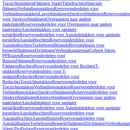
Toezichtsstukken
Fittingen SuperTube
Bochten
Speciale
fittingen
Verbindingsstukken
Reserveonderdelen voor
Verbindingsstukken
Lasverbindingen
Steekverbindingen
Reserveonder
voor Steekverbindingen
Overgangen naar andere
materialen
Reserveonderdelen voor Overgangen naar andere
materialen
Aansluitstukken voor sanitaire
toestellen
Reserveonderdelen voor Aansluitstukken voor sanitaire
toestellen
Aansluitbochten
Reserveonderdelen voor
Aansluitbochten
Toebehoren
Beugels
Bevestigingen voor
beugels
Sluitingen
Dichtingen
Verbruiksmateriaal
Geberit Silent-
PP
Buizen
Reserveonderdelen voor
Buizen
Fittingen
Reserveonderdelen voor
Fittingen
Bochten
Reserveonderdelen voor Bochten
T-
stukken
Reserveonderdelen voor T-
stukken
Reducties
Reserveonderdelen voor
Reducties
Toezichtsstukken
Reserveonderdelen voor
Toezichtsstukken
Verbindingsstukken
Reserveonderdelen voor
Verbindingsstukken
Steekverbindingen
Reserveonderdelen voor
Steekverbindingen
Klemverbindingen
Overgangen naar andere
materialen
Aansluitstukken voor sanitaire
toestellen
Reserveonderdelen voor Aansluitstukken voor sanitaire
toestellen
Aansluitbochten
Reserveonderdelen voor
Aansluitbochten
Aansluitbuizen
Reserveonderdelen voor
Aansluitbuizen
Toebehoren
Beugels
Sluitingen
Dichtingen
Verbruiksmat
Silent-Pro
Buizen
Reserveonderdelen voor