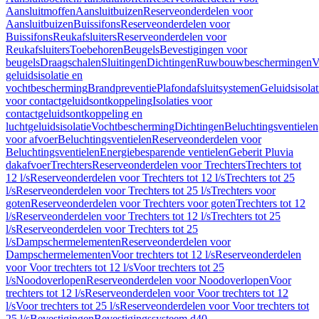
Aansluitmoffen
Aansluitbuizen
Reserveonderdelen voor
Aansluitbuizen
Buissifons
Reserveonderdelen voor
Buissifons
Reukafsluiters
Reserveonderdelen voor
Reukafsluiters
Toebehoren
Beugels
Bevestigingen voor
beugels
Draagschalen
Sluitingen
Dichtingen
Ruwbouwbeschermingen
V
geluidsisolatie en
vochtbescherming
Brandpreventie
Plafondafsluitsystemen
Geluidsisolat
voor contactgeluidsontkoppeling
Isolaties voor
contactgeluidsontkoppeling en
luchtgeluidsisolatie
Vochtbescherming
Dichtingen
Beluchtingsventielen
voor afvoer
Beluchtingsventielen
Reserveonderdelen voor
Beluchtingsventielen
Energiebesparende ventielen
Geberit Pluvia
dakafvoer
Trechters
Reserveonderdelen voor Trechters
Trechters tot
12 l/s
Reserveonderdelen voor Trechters tot 12 l/s
Trechters tot 25
l/s
Reserveonderdelen voor Trechters tot 25 l/s
Trechters voor
goten
Reserveonderdelen voor Trechters voor goten
Trechters tot 12
l/s
Reserveonderdelen voor Trechters tot 12 l/s
Trechters tot 25
l/s
Reserveonderdelen voor Trechters tot 25
l/s
Dampschermelementen
Reserveonderdelen voor
Dampschermelementen
Voor trechters tot 12 l/s
Reserveonderdelen
voor Voor trechters tot 12 l/s
Voor trechters tot 25
l/s
Noodoverlopen
Reserveonderdelen voor Noodoverlopen
Voor
trechters tot 12 l/s
Reserveonderdelen voor Voor trechters tot 12
l/s
Voor trechters tot 25 l/s
Reserveonderdelen voor Voor trechters tot
25 l/s
Bevestigingen
Bevestigingssysteem d40–