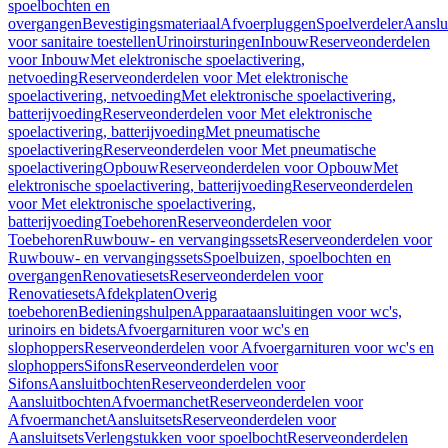
spoelbochten en
overgangen
Bevestigingsmateriaal
Afvoerpluggen
Spoelverdeler
Aanslu
voor sanitaire toestellen
Urinoirsturingen
Inbouw
Reserveonderdelen
voor Inbouw
Met elektronische spoelactivering,
netvoeding
Reserveonderdelen voor Met elektronische
spoelactivering, netvoeding
Met elektronische spoelactivering,
batterijvoeding
Reserveonderdelen voor Met elektronische
spoelactivering, batterijvoeding
Met pneumatische
spoelactivering
Reserveonderdelen voor Met pneumatische
spoelactivering
Opbouw
Reserveonderdelen voor Opbouw
Met
elektronische spoelactivering, batterijvoeding
Reserveonderdelen
voor Met elektronische spoelactivering,
batterijvoeding
Toebehoren
Reserveonderdelen voor
Toebehoren
Ruwbouw- en vervangingssets
Reserveonderdelen voor
Ruwbouw- en vervangingssets
Spoelbuizen, spoelbochten en
overgangen
Renovatiesets
Reserveonderdelen voor
Renovatiesets
Afdekplaten
Overig
toebehoren
Bedieningshulpen
Apparaataansluitingen voor wc's,
urinoirs en bidets
Afvoergarnituren voor wc's en
slophoppers
Reserveonderdelen voor Afvoergarnituren voor wc's en
slophoppers
Sifons
Reserveonderdelen voor
Sifons
Aansluitbochten
Reserveonderdelen voor
Aansluitbochten
Afvoermanchet
Reserveonderdelen voor
Afvoermanchet
Aansluitsets
Reserveonderdelen voor
Aansluitsets
Verlengstukken voor spoelbocht
Reserveonderdelen