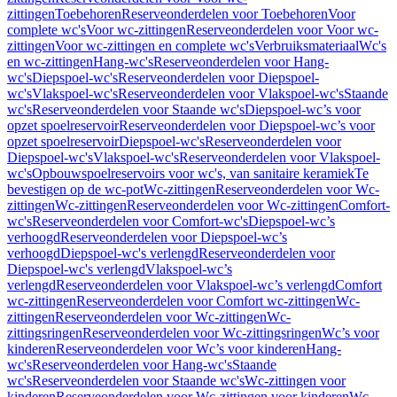
zittingen
Toebehoren
Reserveonderdelen voor Toebehoren
Voor
complete wc's
Voor wc-zittingen
Reserveonderdelen voor Voor wc-
zittingen
Voor wc-zittingen en complete wc's
Verbruiksmateriaal
Wc's
en wc-zittingen
Hang-wc's
Reserveonderdelen voor Hang-
wc's
Diepspoel-wc's
Reserveonderdelen voor Diepspoel-
wc's
Vlakspoel-wc's
Reserveonderdelen voor Vlakspoel-wc's
Staande
wc's
Reserveonderdelen voor Staande wc's
Diepspoel-wc’s voor
opzet spoelreservoir
Reserveonderdelen voor Diepspoel-wc’s voor
opzet spoelreservoir
Diepspoel-wc's
Reserveonderdelen voor
Diepspoel-wc's
Vlakspoel-wc's
Reserveonderdelen voor Vlakspoel-
wc's
Opbouwspoelreservoirs voor wc's, van sanitaire keramiek
Te
bevestigen op de wc-pot
Wc-zittingen
Reserveonderdelen voor Wc-
zittingen
Wc-zittingen
Reserveonderdelen voor Wc-zittingen
Comfort-
wc's
Reserveonderdelen voor Comfort-wc's
Diepspoel-wc’s
verhoogd
Reserveonderdelen voor Diepspoel-wc’s
verhoogd
Diepspoel-wc's verlengd
Reserveonderdelen voor
Diepspoel-wc's verlengd
Vlakspoel-wc’s
verlengd
Reserveonderdelen voor Vlakspoel-wc’s verlengd
Comfort
wc-zittingen
Reserveonderdelen voor Comfort wc-zittingen
Wc-
zittingen
Reserveonderdelen voor Wc-zittingen
Wc-
zittingsringen
Reserveonderdelen voor Wc-zittingsringen
Wc’s voor
kinderen
Reserveonderdelen voor Wc’s voor kinderen
Hang-
wc's
Reserveonderdelen voor Hang-wc's
Staande
wc's
Reserveonderdelen voor Staande wc's
Wc-zittingen voor
kinderen
Reserveonderdelen voor Wc-zittingen voor kinderen
Wc-