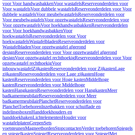
voor Voor handwasbakken
Voor wastafels
Reserveonderdelen voor
Voor wastafels
Voor dubbele wastafels
Reserveonderdelen voor Voor
dubbele wastafels
Voor meubelwastafels
Reserveonderdelen voor
Voor meubelwastafels
Voor opzetwastafels
Reserveonderdelen voor
Voor opzetwastafels
Voor hoekhandwasbakken
Reserveonderdelen
voor Voor hoekhandwasbakken
Voor
hoekwastafels
Reserveonderdelen voor Voor
hoekwastafels
Wastafelbladen
Reserveonderdelen voor
Wastafelbladen
Voor opzetwastafel afgerond
design
Reserveonderdelen voor Voor opzetwastafel afgerond
design
Voor opzetwastafel rechthoekig
Reserveonderdelen voor Voor
opzetwastafel rechthoekig
Voor
inbouwwastafel
Zijkasten
Reserveonderdelen voor Zijkasten
Lage
zijkasten
Reserveonderdelen voor Lage zijkasten
Hoge
kasten
Reserveonderdelen voor Hoge kasten
Middelhoge
kasten
Reserveonderdelen voor Middelhoge
kasten
Hangkasten
Reserveonderdelen voor Hangkasten
Meer
badkamermeubilair
Reserveonderdelen voor Meer
badkamermeubilair
Planchet
Reserveonderdelen voor
Planchet
Toebehoren
Inzetbakken voor schuiflade en
indelingsboxen
Handdoekhouders en
handdoekhaken
Lichtelementen
Houder voor
wastafelplaten
Grepen
Sets
voetsteunen
Magneetborden
Stopcontacten
Verder toebehoren
Spiegels
en spiegelkasten
Spiegel
Reserveonderdelen voor Spiegel
Met