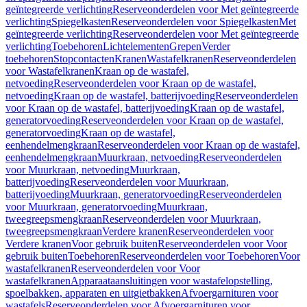
geïntegreerde verlichting
Reserveonderdelen voor Met geïntegreerde
verlichting
Spiegelkasten
Reserveonderdelen voor Spiegelkasten
Met
geïntegreerde verlichting
Reserveonderdelen voor Met geïntegreerde
verlichting
Toebehoren
Lichtelementen
Grepen
Verder
toebehoren
Stopcontacten
Kranen
Wastafelkranen
Reserveonderdelen
voor Wastafelkranen
Kraan op de wastafel,
netvoeding
Reserveonderdelen voor Kraan op de wastafel,
netvoeding
Kraan op de wastafel, batterijvoeding
Reserveonderdelen
voor Kraan op de wastafel, batterijvoeding
Kraan op de wastafel,
generatorvoeding
Reserveonderdelen voor Kraan op de wastafel,
generatorvoeding
Kraan op de wastafel,
eenhendelmengkraan
Reserveonderdelen voor Kraan op de wastafel,
eenhendelmengkraan
Muurkraan, netvoeding
Reserveonderdelen
voor Muurkraan, netvoeding
Muurkraan,
batterijvoeding
Reserveonderdelen voor Muurkraan,
batterijvoeding
Muurkraan, generatorvoeding
Reserveonderdelen
voor Muurkraan, generatorvoeding
Muurkraan,
tweegreepsmengkraan
Reserveonderdelen voor Muurkraan,
tweegreepsmengkraan
Verdere kranen
Reserveonderdelen voor
Verdere kranen
Voor gebruik buiten
Reserveonderdelen voor Voor
gebruik buiten
Toebehoren
Reserveonderdelen voor Toebehoren
Voor
wastafelkranen
Reserveonderdelen voor Voor
wastafelkranen
Apparaataansluitingen voor wastafelopstelling,
spoelbakken, apparaten en uitgietbakken
Afvoergarnituren voor
wastafels
Reserveonderdelen voor Afvoergarnituren voor