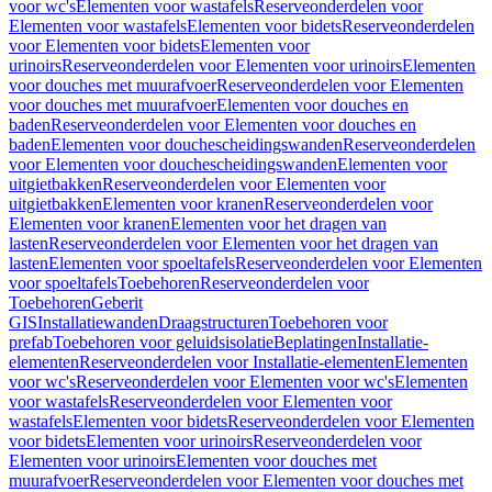
voor wc's
Elementen voor wastafels
Reserveonderdelen voor
Elementen voor wastafels
Elementen voor bidets
Reserveonderdelen
voor Elementen voor bidets
Elementen voor
urinoirs
Reserveonderdelen voor Elementen voor urinoirs
Elementen
voor douches met muurafvoer
Reserveonderdelen voor Elementen
voor douches met muurafvoer
Elementen voor douches en
baden
Reserveonderdelen voor Elementen voor douches en
baden
Elementen voor douchescheidingswanden
Reserveonderdelen
voor Elementen voor douchescheidingswanden
Elementen voor
uitgietbakken
Reserveonderdelen voor Elementen voor
uitgietbakken
Elementen voor kranen
Reserveonderdelen voor
Elementen voor kranen
Elementen voor het dragen van
lasten
Reserveonderdelen voor Elementen voor het dragen van
lasten
Elementen voor spoeltafels
Reserveonderdelen voor Elementen
voor spoeltafels
Toebehoren
Reserveonderdelen voor
Toebehoren
Geberit
GIS
Installatiewanden
Draagstructuren
Toebehoren voor
prefab
Toebehoren voor geluidsisolatie
Beplatingen
Installatie-
elementen
Reserveonderdelen voor Installatie-elementen
Elementen
voor wc's
Reserveonderdelen voor Elementen voor wc's
Elementen
voor wastafels
Reserveonderdelen voor Elementen voor
wastafels
Elementen voor bidets
Reserveonderdelen voor Elementen
voor bidets
Elementen voor urinoirs
Reserveonderdelen voor
Elementen voor urinoirs
Elementen voor douches met
muurafvoer
Reserveonderdelen voor Elementen voor douches met