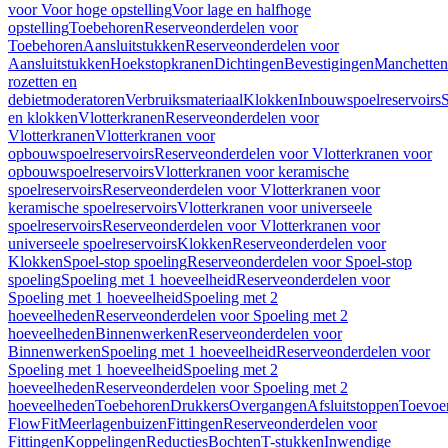
voor Voor hoge opstelling
Voor lage en halfhoge
opstelling
Toebehoren
Reserveonderdelen voor
Toebehoren
Aansluitstukken
Reserveonderdelen voor
Aansluitstukken
Hoekstopkranen
Dichtingen
Bevestigingen
Manchetten
rozetten en
debietmoderatoren
Verbruiksmateriaal
Klokken
Inbouwspoelreservoirs
en klokken
Vlotterkranen
Reserveonderdelen voor
Vlotterkranen
Vlotterkranen voor
opbouwspoelreservoirs
Reserveonderdelen voor Vlotterkranen voor
opbouwspoelreservoirs
Vlotterkranen voor keramische
spoelreservoirs
Reserveonderdelen voor Vlotterkranen voor
keramische spoelreservoirs
Vlotterkranen voor universeele
spoelreservoirs
Reserveonderdelen voor Vlotterkranen voor
universeele spoelreservoirs
Klokken
Reserveonderdelen voor
Klokken
Spoel-stop spoeling
Reserveonderdelen voor Spoel-stop
spoeling
Spoeling met 1 hoeveelheid
Reserveonderdelen voor
Spoeling met 1 hoeveelheid
Spoeling met 2
hoeveelheden
Reserveonderdelen voor Spoeling met 2
hoeveelheden
Binnenwerken
Reserveonderdelen voor
Binnenwerken
Spoeling met 1 hoeveelheid
Reserveonderdelen voor
Spoeling met 1 hoeveelheid
Spoeling met 2
hoeveelheden
Reserveonderdelen voor Spoeling met 2
hoeveelheden
Toebehoren
Drukkers
Overgangen
Afsluitstoppen
Toevoe
FlowFit
Meerlagenbuizen
Fittingen
Reserveonderdelen voor
Fittingen
Koppelingen
Reducties
Bochten
T-stukken
Inwendige