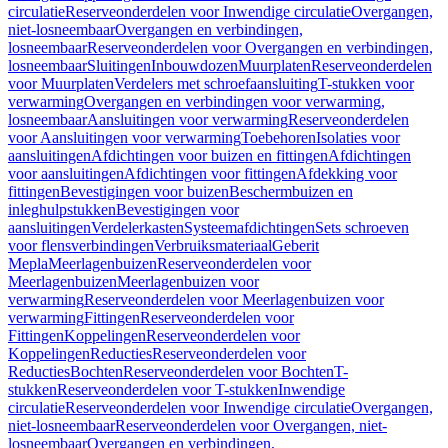
circulatie
Reserveonderdelen voor Inwendige circulatie
Overgangen,
niet-losneembaar
Overgangen en verbindingen,
losneembaar
Reserveonderdelen voor Overgangen en verbindingen,
losneembaar
Sluitingen
Inbouwdozen
Muurplaten
Reserveonderdelen
voor Muurplaten
Verdelers met schroefaansluiting
T-stukken voor
verwarming
Overgangen en verbindingen voor verwarming,
losneembaar
Aansluitingen voor verwarming
Reserveonderdelen
voor Aansluitingen voor verwarming
Toebehoren
Isolaties voor
aansluitingen
Afdichtingen voor buizen en fittingen
Afdichtingen
voor aansluitingen
Afdichtingen voor fittingen
Afdekking voor
fittingen
Bevestigingen voor buizen
Beschermbuizen en
inleghulpstukken
Bevestigingen voor
aansluitingen
Verdelerkasten
Systeemafdichtingen
Sets schroeven
voor flensverbindingen
Verbruiksmateriaal
Geberit
Mepla
Meerlagenbuizen
Reserveonderdelen voor
Meerlagenbuizen
Meerlagenbuizen voor
verwarming
Reserveonderdelen voor Meerlagenbuizen voor
verwarming
Fittingen
Reserveonderdelen voor
Fittingen
Koppelingen
Reserveonderdelen voor
Koppelingen
Reducties
Reserveonderdelen voor
Reducties
Bochten
Reserveonderdelen voor Bochten
T-
stukken
Reserveonderdelen voor T-stukken
Inwendige
circulatie
Reserveonderdelen voor Inwendige circulatie
Overgangen,
niet-losneembaar
Reserveonderdelen voor Overgangen, niet-
losneembaar
Overgangen en verbindingen,