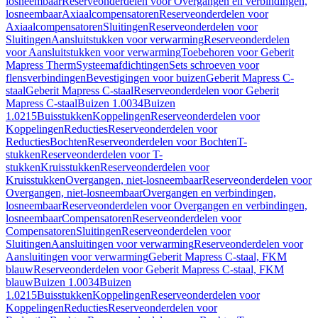
losneembaar
Reserveonderdelen voor Overgangen en verbindingen,
losneembaar
Axiaalcompensatoren
Reserveonderdelen voor
Axiaalcompensatoren
Sluitingen
Reserveonderdelen voor
Sluitingen
Aansluitstukken voor verwarming
Reserveonderdelen
voor Aansluitstukken voor verwarming
Toebehoren voor Geberit
Mapress Therm
Systeemafdichtingen
Sets schroeven voor
flensverbindingen
Bevestigingen voor buizen
Geberit Mapress C-
staal
Geberit Mapress C-staal
Reserveonderdelen voor Geberit
Mapress C-staal
Buizen 1.0034
Buizen
1.0215
Buisstukken
Koppelingen
Reserveonderdelen voor
Koppelingen
Reducties
Reserveonderdelen voor
Reducties
Bochten
Reserveonderdelen voor Bochten
T-
stukken
Reserveonderdelen voor T-
stukken
Kruisstukken
Reserveonderdelen voor
Kruisstukken
Overgangen, niet-losneembaar
Reserveonderdelen voor
Overgangen, niet-losneembaar
Overgangen en verbindingen,
losneembaar
Reserveonderdelen voor Overgangen en verbindingen,
losneembaar
Compensatoren
Reserveonderdelen voor
Compensatoren
Sluitingen
Reserveonderdelen voor
Sluitingen
Aansluitingen voor verwarming
Reserveonderdelen voor
Aansluitingen voor verwarming
Geberit Mapress C-staal, FKM
blauw
Reserveonderdelen voor Geberit Mapress C-staal, FKM
blauw
Buizen 1.0034
Buizen
1.0215
Buisstukken
Koppelingen
Reserveonderdelen voor
Koppelingen
Reducties
Reserveonderdelen voor