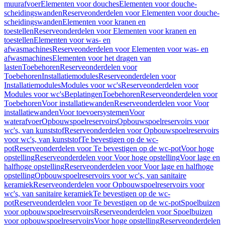
muurafvoer
Elementen voor douches
Elementen voor douche-
scheidingswanden
Reserveonderdelen voor Elementen voor douche-
scheidingswanden
Elementen voor kranen en
toestellen
Reserveonderdelen voor Elementen voor kranen en
toestellen
Elementen voor was- en
afwasmachines
Reserveonderdelen voor Elementen voor was- en
afwasmachines
Elementen voor het dragen van
lasten
Toebehoren
Reserveonderdelen voor
Toebehoren
Installatiemodules
Reserveonderdelen voor
Installatiemodules
Modules voor wc's
Reserveonderdelen voor
Modules voor wc's
Beplatingen
Toebehoren
Reserveonderdelen voor
Toebehoren
Voor installatiewanden
Reserveonderdelen voor Voor
installatiewanden
Voor toevoersystemen
Voor
waterafvoer
Opbouwspoelreservoirs
Opbouwspoelreservoirs voor
wc's, van kunststof
Reserveonderdelen voor Opbouwspoelreservoirs
voor wc's, van kunststof
Te bevestigen op de wc-
pot
Reserveonderdelen voor Te bevestigen op de wc-pot
Voor hoge
opstelling
Reserveonderdelen voor Voor hoge opstelling
Voor lage en
halfhoge opstelling
Reserveonderdelen voor Voor lage en halfhoge
opstelling
Opbouwspoelreservoirs voor wc's, van sanitaire
keramiek
Reserveonderdelen voor Opbouwspoelreservoirs voor
wc's, van sanitaire keramiek
Te bevestigen op de wc-
pot
Reserveonderdelen voor Te bevestigen op de wc-pot
Spoelbuizen
voor opbouwspoelreservoirs
Reserveonderdelen voor Spoelbuizen
voor opbouwspoelreservoirs
Voor hoge opstelling
Reserveonderdelen