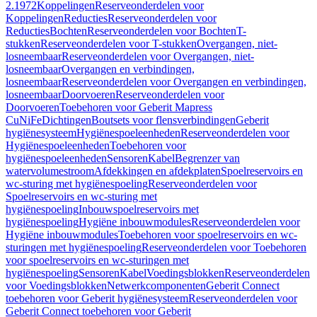
2.1972
Koppelingen
Reserveonderdelen voor
Koppelingen
Reducties
Reserveonderdelen voor
Reducties
Bochten
Reserveonderdelen voor Bochten
T-
stukken
Reserveonderdelen voor T-stukken
Overgangen, niet-
losneembaar
Reserveonderdelen voor Overgangen, niet-
losneembaar
Overgangen en verbindingen,
losneembaar
Reserveonderdelen voor Overgangen en verbindingen,
losneembaar
Doorvoeren
Reserveonderdelen voor
Doorvoeren
Toebehoren voor Geberit Mapress
CuNiFe
Dichtingen
Boutsets voor flensverbindingen
Geberit
hygiënesysteem
Hygiënespoeleenheden
Reserveonderdelen voor
Hygiënespoeleenheden
Toebehoren voor
hygiënespoeleenheden
Sensoren
Kabel
Begrenzer van
watervolumestroom
Afdekkingen en afdekplaten
Spoelreservoirs en
wc-sturing met hygiënespoeling
Reserveonderdelen voor
Spoelreservoirs en wc-sturing met
hygiënespoeling
Inbouwspoelreservoirs met
hygiënespoeling
Hygiëne inbouwmodules
Reserveonderdelen voor
Hygiëne inbouwmodules
Toebehoren voor spoelreservoirs en wc-
sturingen met hygiënespoeling
Reserveonderdelen voor Toebehoren
voor spoelreservoirs en wc-sturingen met
hygiënespoeling
Sensoren
Kabel
Voedingsblokken
Reserveonderdelen
voor Voedingsblokken
Netwerkcomponenten
Geberit Connect
toebehoren voor Geberit hygiënesysteem
Reserveonderdelen voor
Geberit Connect toebehoren voor Geberit