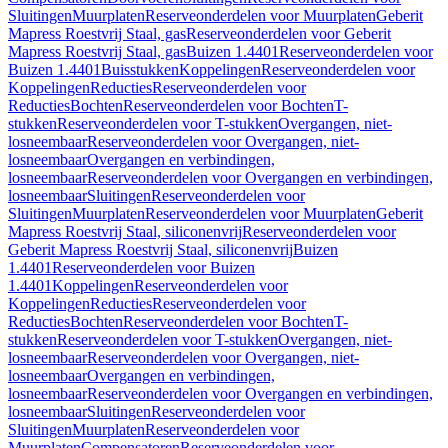
Sluitingen
Muurplaten
Reserveonderdelen voor Muurplaten
Geberit
Mapress Roestvrij Staal, gas
Reserveonderdelen voor Geberit
Mapress Roestvrij Staal, gas
Buizen 1.4401
Reserveonderdelen voor
Buizen 1.4401
Buisstukken
Koppelingen
Reserveonderdelen voor
Koppelingen
Reducties
Reserveonderdelen voor
Reducties
Bochten
Reserveonderdelen voor Bochten
T-
stukken
Reserveonderdelen voor T-stukken
Overgangen, niet-
losneembaar
Reserveonderdelen voor Overgangen, niet-
losneembaar
Overgangen en verbindingen,
losneembaar
Reserveonderdelen voor Overgangen en verbindingen,
losneembaar
Sluitingen
Reserveonderdelen voor
Sluitingen
Muurplaten
Reserveonderdelen voor Muurplaten
Geberit
Mapress Roestvrij Staal, siliconenvrij
Reserveonderdelen voor
Geberit Mapress Roestvrij Staal, siliconenvrij
Buizen
1.4401
Reserveonderdelen voor Buizen
1.4401
Koppelingen
Reserveonderdelen voor
Koppelingen
Reducties
Reserveonderdelen voor
Reducties
Bochten
Reserveonderdelen voor Bochten
T-
stukken
Reserveonderdelen voor T-stukken
Overgangen, niet-
losneembaar
Reserveonderdelen voor Overgangen, niet-
losneembaar
Overgangen en verbindingen,
losneembaar
Reserveonderdelen voor Overgangen en verbindingen,
losneembaar
Sluitingen
Reserveonderdelen voor
Sluitingen
Muurplaten
Reserveonderdelen voor
Muurplaten
Compensatoren
Reserveonderdelen voor