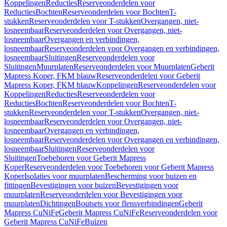
Koppelingen
Reducties
Reserveonderdelen voor
Reducties
Bochten
Reserveonderdelen voor Bochten
T-
stukken
Reserveonderdelen voor T-stukken
Overgangen, niet-
losneembaar
Reserveonderdelen voor Overgangen, niet-
losneembaar
Overgangen en verbindingen,
losneembaar
Reserveonderdelen voor Overgangen en verbindingen,
losneembaar
Sluitingen
Reserveonderdelen voor
Sluitingen
Muurplaten
Reserveonderdelen voor Muurplaten
Geberit
Mapress Koper, FKM blauw
Reserveonderdelen voor Geberit
Mapress Koper, FKM blauw
Koppelingen
Reserveonderdelen voor
Koppelingen
Reducties
Reserveonderdelen voor
Reducties
Bochten
Reserveonderdelen voor Bochten
T-
stukken
Reserveonderdelen voor T-stukken
Overgangen, niet-
losneembaar
Reserveonderdelen voor Overgangen, niet-
losneembaar
Overgangen en verbindingen,
losneembaar
Reserveonderdelen voor Overgangen en verbindingen,
losneembaar
Sluitingen
Reserveonderdelen voor
Sluitingen
Toebehoren voor Geberit Mapress
Koper
Reserveonderdelen voor Toebehoren voor Geberit Mapress
Koper
Isolaties voor muurplaten
Bescherming voor buizen en
fittingen
Bevestigingen voor buizen
Bevestigingen voor
muurplaten
Reserveonderdelen voor Bevestigingen voor
muurplaten
Dichtingen
Boutsets voor flensverbindingen
Geberit
Mapress CuNiFe
Geberit Mapress CuNiFe
Reserveonderdelen voor
Geberit Mapress CuNiFe
Buizen