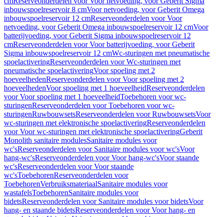
cm
Reserveonderdelen voor Voor netvoeding, voor Geberit Sigma
inbouwspoelreservoir 8 cm
Voor netvoeding, voor Geberit Omega
inbouwspoelreservoir 12 cm
Reserveonderdelen voor Voor
netvoeding, voor Geberit Omega inbouwspoelreservoir 12 cm
Voor
batterijvoeding, voor Geberit Sigma inbouwspoelreservoir 12
cm
Reserveonderdelen voor Voor batterijvoeding, voor Geberit
Sigma inbouwspoelreservoir 12 cm
Wc-sturingen met pneumatische
spoelactivering
Reserveonderdelen voor Wc-sturingen met
pneumatische spoelactivering
Voor spoeling met 2
hoeveelheden
Reserveonderdelen voor Voor spoeling met 2
hoeveelheden
Voor spoeling met 1 hoeveelheid
Reserveonderdelen
voor Voor spoeling met 1 hoeveelheid
Toebehoren voor wc-
sturingen
Reserveonderdelen voor Toebehoren voor wc-
sturingen
Ruwbouwsets
Reserveonderdelen voor Ruwbouwsets
Voor
wc-sturingen met elektronische spoelactivering
Reserveonderdelen
voor Voor wc-sturingen met elektronische spoelactivering
Geberit
Monolith sanitaire modules
Sanitaire modules voor
wc's
Reserveonderdelen voor Sanitaire modules voor wc's
Voor
hang-wc's
Reserveonderdelen voor Voor hang-wc's
Voor staande
wc's
Reserveonderdelen voor Voor staande
wc's
Toebehoren
Reserveonderdelen voor
Toebehoren
Verbruiksmateriaal
Sanitaire modules voor
wastafels
Toebehoren
Sanitaire modules voor
bidets
Reserveonderdelen voor Sanitaire modules voor bidets
Voor
hang- en staande bidets
Reserveonderdelen voor Voor hang- en