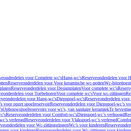
veonderdelen voor Complete wc's
Hang-wc's
Reserveonderdelen voor 
tten
Reserveonderdelen voor Voor keramische wc-potten
Wc-bijzettoest
platen
Reserveonderdelen voor Designplaten
Voor complete wc's
Reserv
veonderdelen voor Toebehoren
Voor complete wc's
Voor wc-zittingen
Re
rveonderdelen voor Hang-wc's
Diepspoel-wc's
Reserveonderdelen voor
s voor opzet spoelreservoir
Reserveonderdelen voor Diepspoel-wc’s voo
's
Opbouwspoelreservoirs voor wc's, van sanitaire keramiek
Te bevestig
c's
Reserveonderdelen voor Comfort-wc's
Diepspoel-wc’s verhoogd
Res
wc’s verlengd
Reserveonderdelen voor Vlakspoel-wc’s verlengd
Comfor
veonderdelen voor Wc-zittingsringen
Wc’s voor kinderen
Reserveonder
ingen voor kinderen
Reserveonderdelen voor Wc-zittingen voor kindere