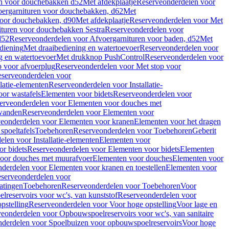
en voor douchebakken d52
Met afdekplaatje
Reserveonderdelen voor
ergarnituren voor douchebakken, d62
Met
voor douchebakken, d90
Met afdekplaatje
Reserveonderdelen voor Met
ituren voor douchebakken Sestra
Reserveonderdelen voor
d52
Reserveonderdelen voor Afvoergarnituren voor baden, d52
Met
diening
Met draaibediening en watertoevoer
Reserveonderdelen voor
g en watertoevoer
Met drukknop PushControl
Reserveonderdelen voor
p voor afvoerplug
Reserveonderdelen voor Met stop voor
serveonderdelen voor
llatie-elementen
Reserveonderdelen voor Installatie-
or wastafels
Elementen voor bidets
Reserveonderdelen voor
erveonderdelen voor Elementen voor douches met
wanden
Reserveonderdelen voor Elementen voor
eonderdelen voor Elementen voor kranen
Elementen voor het dragen
spoeltafels
Toebehoren
Reserveonderdelen voor Toebehoren
Geberit
len voor Installatie-elementen
Elementen voor
r bidets
Reserveonderdelen voor Elementen voor bidets
Elementen
oor douches met muurafvoer
Elementen voor douches
Elementen voor
derdelen voor Elementen voor kranen en toestellen
Elementen voor
serveonderdelen voor
atingen
Toebehoren
Reserveonderdelen voor Toebehoren
Voor
reservoirs voor wc's, van kunststof
Reserveonderdelen voor
pstelling
Reserveonderdelen voor Voor hoge opstelling
Voor lage en
eonderdelen voor Opbouwspoelreservoirs voor wc's, van sanitaire
derdelen voor Spoelbuizen voor opbouwspoelreservoirs
Voor hoge