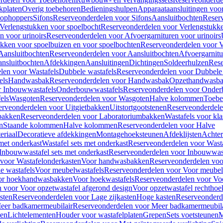
kplaten
Overig toebehoren
Bedieningshulpen
Apparaataansluitingen voor 
lophoppers
Sifons
Reserveonderdelen voor Sifons
Aansluitbochten
Reser
Verlengstukken voor spoelbocht
Reserveonderdelen voor Verlengstukke
n voor urinoirs
Reserveonderdelen voor Afvoergarnituren voor urinoirs
ukken voor spoelbuizen en voor spoelbochten
Reserveonderdelen voor V
Aansluitbochten
Reserveonderdelen voor Aansluitbochten
Afvoergarnitu
nsluitbochten
Afdekkingen
Aansluitingen
Dichtingen
Soldeerhulzen
Rese
len voor Wastafels
Dubbele wastafels
Reserveonderdelen voor Dubbele 
els
Handwasbak
Reserveonderdelen voor Handwasbak
Opzethandwasb
r Inbouwwastafels
Onderbouwwastafels
Reserveonderdelen voor Onder
els
Wasgoten
Reserveonderdelen voor Wasgoten
Halve kolommen
Toebe
erveonderdelen voor Uitgietbakken
Uitstortgootstenen
Reserveonderdele
bakken
Reserveonderdelen voor Laboratoriumbakken
Wastafels voor kla
n
Staande kolommen
Halve kolommen
Reserveonderdelen voor Halve
eriaal
Decoratieve afdekkingen
Montagehoeksteunen
Afdeklijsten
Achte
met onderkast
Wastafel sets met onderkast
Reserveonderdelen voor Wasta
Inbouwwastafel sets met onderkast
Reserveonderdelen voor Inbouwwast
voor Wastafelonderkasten
Voor handwasbakken
Reserveonderdelen vo
e wastafels
Voor meubelwastafels
Reserveonderdelen voor Voor meubel
oor hoekhandwasbakken
Voor hoekwastafels
Reserveonderdelen voor Vo
 voor Voor opzetwastafel afgerond design
Voor opzetwastafel rechthoe
sten
Reserveonderdelen voor Lage zijkasten
Hoge kasten
Reserveonderd
eer badkamermeubilair
Reserveonderdelen voor Meer badkamermeubila
ken
Lichtelementen
Houder voor wastafelplaten
Grepen
Sets voetsteunen
M