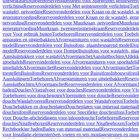
spiegelkasten
Spiegel
Reserveonderdelen voor Spiegel
Met geïntegreerd
verlichting
Reserveonderdelen voor Met geïntegreerde verlichting
Toeb
wastafel, netvoeding
Reserveonderdelen voor Kraan op de wastafel, n
generatorvoeding
Reserveonderdelen voor Kraan op de wastafel, gene
netvoeding
Reserveonderdelen voor Muurkraan, netvoeding
Muurkraan
generatorvoeding
Muurkraan, tweegreepsmengkraan
Reserveonderdel
voor Voor gebruik buiten
Toebehoren
Reserveonderdelen voor Toebeh
apparaten en uitgietbakken
Afvoergarnituren voor wastafels
Reserveond
model
Reserveonderdelen voor Buissifons, plaatsbesparend model
Dom
model
Reserveonderdelen voor Dompelbuissifons voor wastafels, pla
Aansluitstukken voor wastafel
Afvoermanchet
Aansluitbochten
Afdekk
spoeltafels
Reserveonderdelen voor Afvoergarnituren voor spoeltafels
spoeltafels
Afvoermanchet
Reserveonderdelen voor Afvoermanchet
To
toestellen
Buissifons
Reserveonderdelen voor Buissifons
Inbouwsifons
Aansluitingen
Toebehoren
Afvoergarnituren voor uitgietbakken
Reserv
Aansluitbochten
Afvoermanchet
Reserveonderdelen voor Afvoermanc
baden
Douches
Vloerafvoer voor douches
Reserveonderdelen voor Vlo
Toebehoren voor douchegoten
Vloerputten voor douche
Reserveonder
douche
Wandafvoeren
Reserveonderdelen voor Wandafvoeren
Toebeho
Douchebakken en doucheplaten
Doucheplaten van mineraal materiaal
douchesifons
Reserveonderdelen voor Specifieke douchesifons
Toebeh
voor Douche-afscheidingen voor inloopdouche
Toebehoren
Reserveon
douches
Nisaflegboxen
Reserveonderdelen voor Nisaflegboxen
Toebeh
Rechthoekige baden
Baden van mineraal materiaal
Reserveonderdelen 
voor Installatie-elementen
Sets voeten en sets montagesteunen en muu