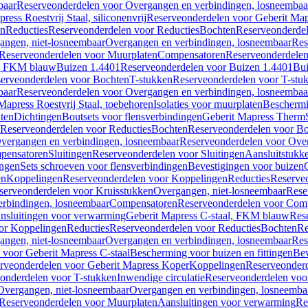
baar
Reserveonderdelen voor Overgangen en verbindingen, losneembaa
ress Roestvrij Staal, siliconenvrij
Reserveonderdelen voor Geberit Mapre
en
Reducties
Reserveonderdelen voor Reducties
Bochten
Reserveonderde
angen, niet-losneembaar
Overgangen en verbindingen, losneembaar
Res
Reserveonderdelen voor Muurplaten
Compensatoren
Reserveonderdele
al, FKM blauw
Buizen 1.4401
Reserveonderdelen voor Buizen 1.4401
Bui
erveonderdelen voor Bochten
T-stukken
Reserveonderdelen voor T-stu
baar
Reserveonderdelen voor Overgangen en verbindingen, losneembaa
apress Roestvrij Staal, toebehoren
Isolaties voor muurplaten
Beschermin
ten
Dichtingen
Boutsets voor flensverbindingen
Geberit Mapress Therm
Reserveonderdelen voor Reducties
Bochten
Reserveonderdelen voor B
vergangen en verbindingen, losneembaar
Reserveonderdelen voor Over
pensatoren
Sluitingen
Reserveonderdelen voor Sluitingen
Aansluitstukk
ingen
Sets schroeven voor flensverbindingen
Bevestigingen voor buizen
en
Koppelingen
Reserveonderdelen voor Koppelingen
Reducties
Reserveo
serveonderdelen voor Kruisstukken
Overgangen, niet-losneembaar
Rese
rbindingen, losneembaar
Compensatoren
Reserveonderdelen voor Com
nsluitingen voor verwarming
Geberit Mapress C-staal, FKM blauw
Res
or Koppelingen
Reducties
Reserveonderdelen voor Reducties
Bochten
Re
angen, niet-losneembaar
Overgangen en verbindingen, losneembaar
Res
voor Geberit Mapress C-staal
Bescherming voor buizen en fittingen
Bev
rveonderdelen voor Geberit Mapress Koper
Koppelingen
Reserveonder
onderdelen voor T-stukken
Inwendige circulatie
Reserveonderdelen voor
Overgangen, niet-losneembaar
Overgangen en verbindingen, losneemba
Reserveonderdelen voor Muurplaten
Aansluitingen voor verwarming
Re