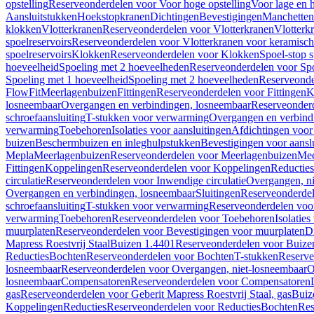
opstelling
Reserveonderdelen voor Voor hoge opstelling
Voor lage en h
Aansluitstukken
Hoekstopkranen
Dichtingen
Bevestigingen
Manchetten
klokken
Vlotterkranen
Reserveonderdelen voor Vlotterkranen
Vlotterk
spoelreservoirs
Reserveonderdelen voor Vlotterkranen voor keramische
spoelreservoirs
Klokken
Reserveonderdelen voor Klokken
Spoel-stop 
hoeveelheid
Spoeling met 2 hoeveelheden
Reserveonderdelen voor Sp
Spoeling met 1 hoeveelheid
Spoeling met 2 hoeveelheden
Reserveonde
FlowFit
Meerlagenbuizen
Fittingen
Reserveonderdelen voor Fittingen
K
losneembaar
Overgangen en verbindingen, losneembaar
Reserveonderd
schroefaansluiting
T-stukken voor verwarming
Overgangen en verbind
verwarming
Toebehoren
Isolaties voor aansluitingen
Afdichtingen voor 
buizen
Beschermbuizen en inleghulpstukken
Bevestigingen voor aansl
Mepla
Meerlagenbuizen
Reserveonderdelen voor Meerlagenbuizen
Mee
Fittingen
Koppelingen
Reserveonderdelen voor Koppelingen
Reducties
circulatie
Reserveonderdelen voor Inwendige circulatie
Overgangen, ni
Overgangen en verbindingen, losneembaar
Sluitingen
Reserveonderdel
schroefaansluiting
T-stukken voor verwarming
Reserveonderdelen voo
verwarming
Toebehoren
Reserveonderdelen voor Toebehoren
Isolatie
muurplaten
Reserveonderdelen voor Bevestigingen voor muurplaten
D
Mapress Roestvrij Staal
Buizen 1.4401
Reserveonderdelen voor Buize
Reducties
Bochten
Reserveonderdelen voor Bochten
T-stukken
Reserve
losneembaar
Reserveonderdelen voor Overgangen, niet-losneembaar
O
losneembaar
Compensatoren
Reserveonderdelen voor Compensatoren
gas
Reserveonderdelen voor Geberit Mapress Roestvrij Staal, gas
Buiz
Koppelingen
Reducties
Reserveonderdelen voor Reducties
Bochten
Res