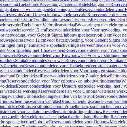
t spoeling
Toebehoren
Bevestigingsmateriaal
Bidets
Hangbidets
Reserveo
ingsplaten en wc-sturingen
Bedieningsplaten
Reserveonderdelen voor B
elreservoirs
Voor Omega inbouwspoelreservoirs
Reserveonderdelen vo
elreservoirs
Voor Twinline inbouwspoelreservoirs
Reserveonderdelen 
lreservoirs
Toebehoren
Verbruiksmateriaal
Wc-sturingen met elektronis
bouwspoelreservoir 12 cm
Reserveonderdelen voor Voor netvoeding, vo
or netvoeding, voor Geberit Sigma inbouwspoelreservoir 8 cm
Voor ne
bouwspoelreservoir 12 cm
Voor batterijvoeding, voor Geberit Sigma in
turingen met pneumatische spoelactivering
Reserveonderdelen voor Wc-
eden
Voor spoeling met 1 hoeveelheid
Reserveonderdelen voor Voor spoe
bouwsets
Reserveonderdelen voor Ruwbouwsets
Voor wc-sturingen met
e modules
Sanitaire modules voor wc's
Reserveonderdelen voor Sanitaire
's
Toebehoren
Reserveonderdelen voor Toebehoren
Verbruiksmateriaal
S
- en staande bidets
Reserveonderdelen voor Voor hang- en staande bid
spoelrand
Zonder deksel
Reserveonderdelen voor Zonder deksel
Urinoirs
ring
Reserveonderdelen voor Voor opbouw- en inbouwurinoirsturing
Wit
 wc-deksel
Reserveonderdelen voor Urinoirs gespoelde werking, met / v
rs waterloze werking
Reserveonderdelen voor Urinoirs waterloze werk
idingswanden
Urinoirscheidingswanden van kunststof
Reserveonderdele
rinoirscheidingswanden van glas
Urinoirscheidingswanden van sanitai
inoirdeksel
Sifons en sifontoebehoren
Spoelbuizen, spoelbochten en ov
tstukken voor sanitaire toestellen
Urinoirsturingen
Inbouw
Reserveonder
, netvoeding
Met elektronische spoelactivering, batterijvoeding
Reserveo
he spoelactivering
Opbouw
Reserveonderdelen voor Opbouw
Met elekt
rdelen voor Toebehoren
Ruwbouw- en vervangingssets
Reserveonderde