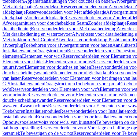
toebehoren
Apparaataansluitingen voor douches en baden
Afvoergarni
Met afdekplaatje
Afvoerdeksel
Reserveonderdelen voor Afvoerdeksel
A
afdekplaatje
Reserveonderdelen voor Met afdekplaatje
Afvoergarnitur
afdekplaatje
Zonder afdekplaatje
Reserveonderdelen voor Zonder afdek
Afvoergarnituren voor douchebakken Sestra
Zonder afdekplaatje
Reser
draaibediening
Reserveonderdelen voor Met draaibediening
Afwerkset
Met draaibediening en watertoevoer
Afwerksets voor draaibediening 
Met drukknop PushControl
Afwerksets voor drukknop PushControl
Re
afvoerplug
Toebehoren voor afvoergarnituren voor baden
Aansluitsets
Installatiewanden
Draagstructuren
Reserveonderdelen voor Draagstruc
elementen
Elementen voor wc's
Reserveonderdelen voor Elementen vo
Elementen voor bidets
Elementen voor urinoirs
Reserveonderdelen voo
muurafvoer
Elementen voor douches en baden
Reserveonderdelen voo
douchescheidingswanden
Elementen voor uitgietbakken
Reserveonderd
van lasten
Reserveonderdelen voor Elementen voor het dragen van las
GIS
Installatiewanden
Draagstructuren
Toebehoren voor prefab
Toebeho
wc's
Reserveonderdelen voor Elementen voor wc's
Elementen voor was
voor urinoirs
Reserveonderdelen voor Elementen voor urinoirs
Elemen
douche-scheidingswanden
Reserveonderdelen voor Elementen voor 
was- en afwasmachines
Reserveonderdelen voor Elementen voor was
Toebehoren
Installatiemodules
Reserveonderdelen voor Installatiemodu
installatiewanden
Reserveonderdelen voor Voor installatiewanden
Voor
Opbouwspoelreservoirs voor wc's, van kunststof
Te bevestigen op de
halfhoge opstelling
Reserveonderdelen voor Voor lage en halfhoge ops
keramiek
Te bevestigen op de wc-pot
Reserveonderdelen voor Te beve