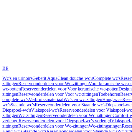
BE
Wc's en urinoirs
Geberit AquaClean douche-wc’s
Complete wc's
Reser
zittingen
Reserveonderdelen voor Wc-zittingen
Voor keramische wc-po
wc-potten
Reserveonderdelen voor Voor keramische wc-potten
Design
zittingen
Reserveonderdelen voor Voor wc-zittingen
Toebehoren
Reser
complete wc's
Verbruiksmateriaal
Wc's en wc-zittingen
Hang-wc's
Rese
wc's
Staande wc's
Reserveonderdelen voor Staande wc's
Diepspoel-wc’
Diepspoel-wc's
Vlakspoel-wc's
Reserveonderdelen voor Vlakspoel-wc
zittingen
Wc-zittingen
Reserveonderdelen voor Wc-zittingen
Comfort-w
verlengd
Reserveonderdelen voor Diepspoel-wc's verlengd
Vlakspoel-
zittingen
Reserveonderdelen voor Wc-zittingen
Wc-zittingsringen
Reser
Hang-wc's
Staande wc's
Reserveonderdelen voor Staande wc's
Wc-zitt