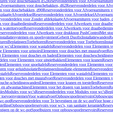
turen voor douchebakken d52
Reserveonderdelen voor Afvoergarnitur
fvoergarnituren voor douchebakken, d62
Reserveonderdelen voor Afvo
en voor douchebakken, d90
Reserveonderdelen voor Afvoergarnituren 
plaatje
Afvoerdeksel
Reserveonderdelen voor Afvoerdeksel
Afvoergarn
veonderdelen voor Zonder afdekplaatje
Afvoergarnituren voor baden, 
s voor draaibediening
Reserveonderdelen voor Afwerksets voor draaibe
en watertoevoer
Reserveonderdelen voor Afwerksets voor draaibedienin
serveonderdelen voor Afwerksets voor drukknop PushControl
Met sto
Installatiesystemen en spoelsystemen
Geberit Duofix
Installatiewanden
Re
turen
Beplatingen
Toebehoren
Reserveonderdelen voor Toebehoren
Insta
or wc's
Elementen voor wastafels
Reserveonderdelen voor Elementen vo
r Elementen voor urinoirs
Elementen voor douches met muurafvoer
Res
r Elementen voor douches en baden
Elementen voor douchescheidings
elen voor Elementen voor uitgietbakken
Elementen voor kranen
Reserv
ten
Elementen voor spoeltafels
Reserveonderdelen voor Elementen voor 
ren voor geluidsisolatie
Beplatingen
Installatie-elementen
Reserveonderde
tafels
Reserveonderdelen voor Elementen voor wastafels
Elementen voo
ten voor douches met muurafvoer
Reserveonderdelen voor Elementen v
douche-scheidingswanden
Elementen voor kranen en toestellen
Reserveon
- en afwasmachines
Elementen voor het dragen van lasten
Toebehoren
Re
les
Modules voor wc's
Reserveonderdelen voor Modules voor wc's
Bepl
 toevoersystemen
Voor waterafvoer
Opbouwspoelreservoirs
Opbouwspoel
 wc-pot
Reserveonderdelen voor Te bevestigen op de wc-pot
Voor hoge o
telling
Opbouwspoelreservoirs voor wc's, van sanitaire keramiek
Reserv
stigen op de wc-pot
Spoelbuizen voor opbouwspoelreservoirs
Reserveon