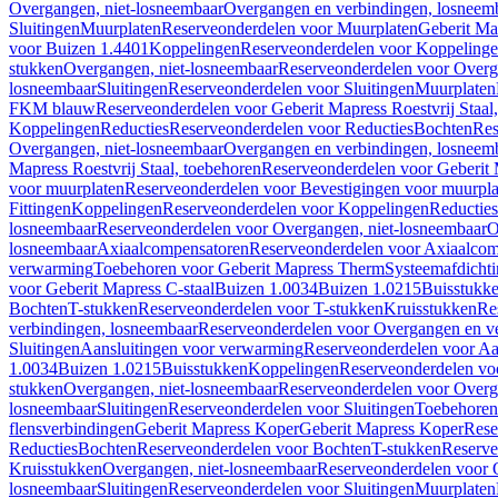
Overgangen, niet-losneembaar
Overgangen en verbindingen, losneem
Sluitingen
Muurplaten
Reserveonderdelen voor Muurplaten
Geberit Map
voor Buizen 1.4401
Koppelingen
Reserveonderdelen voor Koppeling
stukken
Overgangen, niet-losneembaar
Reserveonderdelen voor Overg
losneembaar
Sluitingen
Reserveonderdelen voor Sluitingen
Muurplaten
FKM blauw
Reserveonderdelen voor Geberit Mapress Roestvrij Sta
Koppelingen
Reducties
Reserveonderdelen voor Reducties
Bochten
Res
Overgangen, niet-losneembaar
Overgangen en verbindingen, losneem
Mapress Roestvrij Staal, toebehoren
Reserveonderdelen voor Geberit M
voor muurplaten
Reserveonderdelen voor Bevestigingen voor muurpla
Fittingen
Koppelingen
Reserveonderdelen voor Koppelingen
Reducties
losneembaar
Reserveonderdelen voor Overgangen, niet-losneembaar
O
losneembaar
Axiaalcompensatoren
Reserveonderdelen voor Axiaalcom
verwarming
Toebehoren voor Geberit Mapress Therm
Systeemafdicht
voor Geberit Mapress C-staal
Buizen 1.0034
Buizen 1.0215
Buisstukk
Bochten
T-stukken
Reserveonderdelen voor T-stukken
Kruisstukken
Re
verbindingen, losneembaar
Reserveonderdelen voor Overgangen en ve
Sluitingen
Aansluitingen voor verwarming
Reserveonderdelen voor Aa
1.0034
Buizen 1.0215
Buisstukken
Koppelingen
Reserveonderdelen vo
stukken
Overgangen, niet-losneembaar
Reserveonderdelen voor Overg
losneembaar
Sluitingen
Reserveonderdelen voor Sluitingen
Toebehoren 
flensverbindingen
Geberit Mapress Koper
Geberit Mapress Koper
Rese
Reducties
Bochten
Reserveonderdelen voor Bochten
T-stukken
Reserve
Kruisstukken
Overgangen, niet-losneembaar
Reserveonderdelen voor 
losneembaar
Sluitingen
Reserveonderdelen voor Sluitingen
Muurplaten