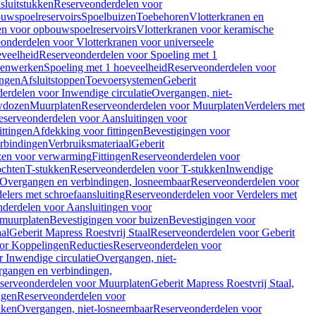
sluitstukken
Reserveonderdelen voor
uwspoelreservoirs
Spoelbuizen
Toebehoren
Vlotterkranen en
en voor opbouwspoelreservoirs
Vlotterkranen voor keramische
onderdelen voor Vlotterkranen voor universeele
eveelheid
Reserveonderdelen voor Spoeling met 1
nenwerken
Spoeling met 1 hoeveelheid
Reserveonderdelen voor
ngen
Afsluitstoppen
Toevoersystemen
Geberit
erdelen voor Inwendige circulatie
Overgangen, niet-
wdozen
Muurplaten
Reserveonderdelen voor Muurplaten
Verdelers met
eserveonderdelen voor Aansluitingen voor
ittingen
Afdekking voor fittingen
Bevestigingen voor
erbindingen
Verbruiksmateriaal
Geberit
zen voor verwarming
Fittingen
Reserveonderdelen voor
ochten
T-stukken
Reserveonderdelen voor T-stukken
Inwendige
Overgangen en verbindingen, losneembaar
Reserveonderdelen voor
elers met schroefaansluiting
Reserveonderdelen voor Verdelers met
derdelen voor Aansluitingen voor
 muurplaten
Bevestigingen voor buizen
Bevestigingen voor
aal
Geberit Mapress Roestvrij Staal
Reserveonderdelen voor Geberit
or Koppelingen
Reducties
Reserveonderdelen voor
 Inwendige circulatie
Overgangen, niet-
gangen en verbindingen,
serveonderdelen voor Muurplaten
Geberit Mapress Roestvrij Staal,
ngen
Reserveonderdelen voor
kken
Overgangen, niet-losneembaar
Reserveonderdelen voor