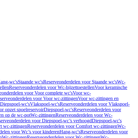
Hang-wc's
Staande wc's
Reserveonderdelen voor Staande wc's
Wc-
ellen
Reserveonderdelen voor Wc-bijzettoestellen
Voor keramische
eonderdelen voor Voor complete wc's
Voor wc-
serveonderdelen voor Voor wc-zittingen
Voor wc-zittingen en
 Diepspoel-wc's
Vlakspoel-wc's
Reserveonderdelen voor Vlakspoel-
r opzet spoelreservoir
Diepspoel-wc's
Reserveonderdelen voor
en op de wc-pot
Wc-zittingen
Reserveonderdelen voor Wc-
erveonderdelen voor Diepspoel-wc’s verhoogd
Diepspoel-wc's
t wc-zittingen
Reserveonderdelen voor Comfort wc-zittingen
Wc-
delen voor Wc’s voor kinderen
Hang-wc's
Reserveonderdelen voor
n
Wc-zittingen
Reserveonderdelen voor Wc-zittingen
Wc-