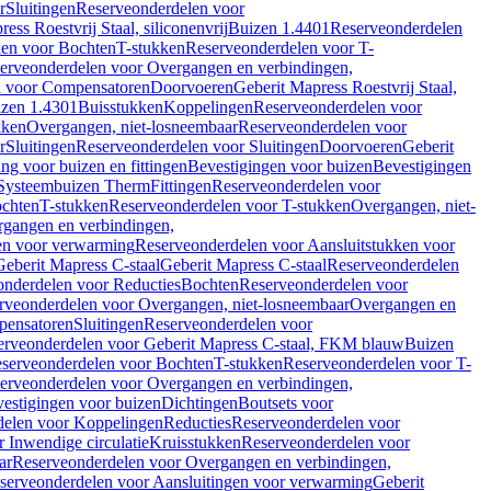
r
Sluitingen
Reserveonderdelen voor
ss Roestvrij Staal, siliconenvrij
Buizen 1.4401
Reserveonderdelen
len voor Bochten
T-stukken
Reserveonderdelen voor T-
erveonderdelen voor Overgangen en verbindingen,
n voor Compensatoren
Doorvoeren
Geberit Mapress Roestvrij Staal,
zen 1.4301
Buisstukken
Koppelingen
Reserveonderdelen voor
kken
Overgangen, niet-losneembaar
Reserveonderdelen voor
r
Sluitingen
Reserveonderdelen voor Sluitingen
Doorvoeren
Geberit
g voor buizen en fittingen
Bevestigingen voor buizen
Bevestigingen
Systeembuizen Therm
Fittingen
Reserveonderdelen voor
ochten
T-stukken
Reserveonderdelen voor T-stukken
Overgangen, niet-
gangen en verbindingen,
en voor verwarming
Reserveonderdelen voor Aansluitstukken voor
Geberit Mapress C-staal
Geberit Mapress C-staal
Reserveonderdelen
nderdelen voor Reducties
Bochten
Reserveonderdelen voor
rveonderdelen voor Overgangen, niet-losneembaar
Overgangen en
pensatoren
Sluitingen
Reserveonderdelen voor
erveonderdelen voor Geberit Mapress C-staal, FKM blauw
Buizen
serveonderdelen voor Bochten
T-stukken
Reserveonderdelen voor T-
erveonderdelen voor Overgangen en verbindingen,
estigingen voor buizen
Dichtingen
Boutsets voor
delen voor Koppelingen
Reducties
Reserveonderdelen voor
 Inwendige circulatie
Kruisstukken
Reserveonderdelen voor
ar
Reserveonderdelen voor Overgangen en verbindingen,
serveonderdelen voor Aansluitingen voor verwarming
Geberit