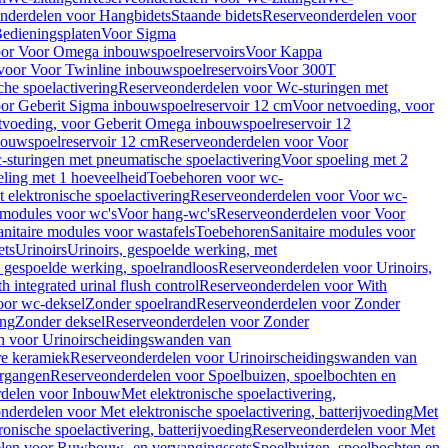
nderdelen voor Hangbidets
Staande bidets
Reserveonderdelen voor
edieningsplaten
Voor Sigma
or Voor Omega inbouwspoelreservoirs
Voor Kappa
voor Voor Twinline inbouwspoelreservoirs
Voor 300T
che spoelactivering
Reserveonderdelen voor Wc-sturingen met
or Geberit Sigma inbouwspoelreservoir 12 cm
Voor netvoeding, voor
tvoeding, voor Geberit Omega inbouwspoelreservoir 12
bouwspoelreservoir 12 cm
Reserveonderdelen voor Voor
sturingen met pneumatische spoelactivering
Voor spoeling met 2
ling met 1 hoeveelheid
Toebehoren voor wc-
 elektronische spoelactivering
Reserveonderdelen voor Voor wc-
 modules voor wc's
Voor hang-wc's
Reserveonderdelen voor Voor
anitaire modules voor wastafels
Toebehoren
Sanitaire modules voor
ets
Urinoirs
Urinoirs, gespoelde werking, met
, gespoelde werking, spoelrandloos
Reserveonderdelen voor Urinoirs,
h integrated urinal flush control
Reserveonderdelen voor With
oor wc-deksel
Zonder spoelrand
Reserveonderdelen voor Zonder
ing
Zonder deksel
Reserveonderdelen voor Zonder
n voor Urinoirscheidingswanden van
re keramiek
Reserveonderdelen voor Urinoirscheidingswanden van
ergangen
Reserveonderdelen voor Spoelbuizen, spoelbochten en
delen voor Inbouw
Met elektronische spoelactivering,
nderdelen voor Met elektronische spoelactivering, batterijvoeding
Met
ronische spoelactivering, batterijvoeding
Reserveonderdelen voor Met
len voor Ruwbouw- en vervangingssets
Spoelbuizen, spoelbochten en