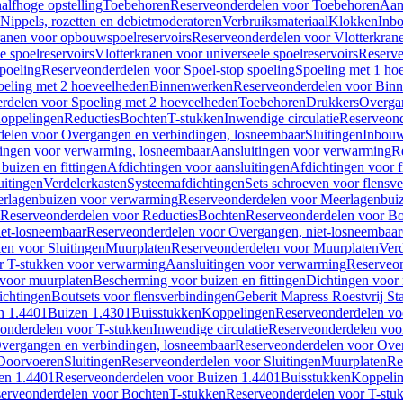
alfhoge opstelling
Toebehoren
Reserveonderdelen voor Toebehoren
Aan
Nippels, rozetten en debietmoderatoren
Verbruiksmateriaal
Klokken
Inbo
ranen voor opbouwspoelreservoirs
Reserveonderdelen voor Vlotterkran
 spoelreservoirs
Vlotterkranen voor universeele spoelreservoirs
Reserve
spoeling
Reserveonderdelen voor Spoel-stop spoeling
Spoeling met 1 ho
oeling met 2 hoeveelheden
Binnenwerken
Reserveonderdelen voor Bin
rdelen voor Spoeling met 2 hoeveelheden
Toebehoren
Drukkers
Overga
oppelingen
Reducties
Bochten
T-stukken
Inwendige circulatie
Reserveond
elen voor Overgangen en verbindingen, losneembaar
Sluitingen
Inbou
ingen voor verwarming, losneembaar
Aansluitingen voor verwarming
R
buizen en fittingen
Afdichtingen voor aansluitingen
Afdichtingen voor f
uitingen
Verdelerkasten
Systeemafdichtingen
Sets schroeven voor flensv
rlagenbuizen voor verwarming
Reserveonderdelen voor Meerlagenbui
Reserveonderdelen voor Reducties
Bochten
Reserveonderdelen voor B
et-losneembaar
Reserveonderdelen voor Overgangen, niet-losneembaar
en voor Sluitingen
Muurplaten
Reserveonderdelen voor Muurplaten
Verd
r T-stukken voor verwarming
Aansluitingen voor verwarming
Reserveon
s voor muurplaten
Bescherming voor buizen en fittingen
Dichtingen voor
ichtingen
Boutsets voor flensverbindingen
Geberit Mapress Roestvrij St
n 1.4401
Buizen 1.4301
Buisstukken
Koppelingen
Reserveonderdelen vo
onderdelen voor T-stukken
Inwendige circulatie
Reserveonderdelen voor
vergangen en verbindingen, losneembaar
Reserveonderdelen voor Over
Doorvoeren
Sluitingen
Reserveonderdelen voor Sluitingen
Muurplaten
Re
en 1.4401
Reserveonderdelen voor Buizen 1.4401
Buisstukken
Koppeli
erveonderdelen voor Bochten
T-stukken
Reserveonderdelen voor T-stu