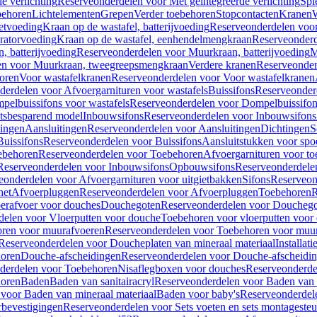
e verlichting
Reserveonderdelen voor Met geïntegreerde verlichting
Spi
ehoren
Lichtelementen
Grepen
Verder toebehoren
Stopcontacten
Kranen
W
etvoeding
Kraan op de wastafel, batterijvoeding
Reserveonderdelen voor 
ratorvoeding
Kraan op de wastafel, eenhendelmengkraan
Reserveonderd
, batterijvoeding
Reserveonderdelen voor Muurkraan, batterijvoeding
M
en voor Muurkraan, tweegreepsmengkraan
Verdere kranen
Reserveonder
oren
Voor wastafelkranen
Reserveonderdelen voor Voor wastafelkranen
erdelen voor Afvoergarnituren voor wastafels
Buissifons
Reserveonder
pelbuissifons voor wastafels
Reserveonderdelen voor Dompelbuissifon
atsbesparend model
Inbouwsifons
Reserveonderdelen voor Inbouwsifons
ingen
Aansluitingen
Reserveonderdelen voor Aansluitingen
Dichtingen
S
Buissifons
Reserveonderdelen voor Buissifons
Aansluitstukken voor spoe
ebehoren
Reserveonderdelen voor Toebehoren
Afvoergarnituren voor toe
Reserveonderdelen voor Inbouwsifons
Opbouwsifons
Reserveonderdele
eonderdelen voor Afvoergarnituren voor uitgietbakken
Sifons
Reserveon
het
Afvoerpluggen
Reserveonderdelen voor Afvoerpluggen
Toebehoren
R
erafvoer voor douches
Douchegoten
Reserveonderdelen voor Doucheg
delen voor Vloerputten voor douche
Toebehoren voor vloerputten voor
ren voor muurafvoeren
Reserveonderdelen voor Toebehoren voor muu
Reserveonderdelen voor Doucheplaten van mineraal materiaal
Installat
oren
Douche-afscheidingen
Reserveonderdelen voor Douche-afscheidi
derdelen voor Toebehoren
Nisaflegboxen voor douches
Reserveonderde
oren
Baden
Baden van sanitairacryl
Reserveonderdelen voor Baden van s
voor Baden van mineraal materiaal
Baden voor baby's
Reserveonderdel
rbevestigingen
Reserveonderdelen voor Sets voeten en sets montageste