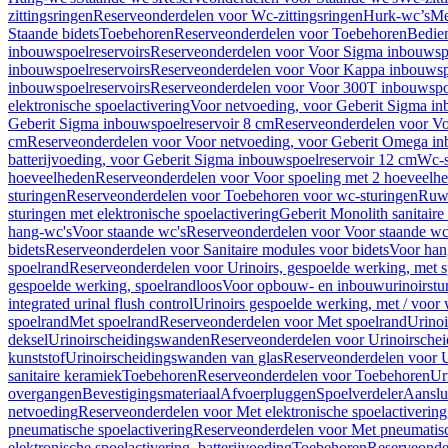
zittingsringen
Reserveonderdelen voor Wc-zittingsringen
Hurk-wc’s
Me
Staande bidets
Toebehoren
Reserveonderdelen voor Toebehoren
Bedien
inbouwspoelreservoirs
Reserveonderdelen voor Voor Sigma inbouwspo
inbouwspoelreservoirs
Reserveonderdelen voor Voor Kappa inbouwspo
inbouwspoelreservoirs
Reserveonderdelen voor Voor 300T inbouwspoe
elektronische spoelactivering
Voor netvoeding, voor Geberit Sigma in
Geberit Sigma inbouwspoelreservoir 8 cm
Reserveonderdelen voor Vo
cm
Reserveonderdelen voor Voor netvoeding, voor Geberit Omega in
batterijvoeding, voor Geberit Sigma inbouwspoelreservoir 12 cm
Wc-s
hoeveelheden
Reserveonderdelen voor Voor spoeling met 2 hoeveelh
sturingen
Reserveonderdelen voor Toebehoren voor wc-sturingen
Ruw
sturingen met elektronische spoelactivering
Geberit Monolith sanitair
hang-wc's
Voor staande wc's
Reserveonderdelen voor Voor staande wc
bidets
Reserveonderdelen voor Sanitaire modules voor bidets
Voor hang
spoelrand
Reserveonderdelen voor Urinoirs, gespoelde werking, met 
gespoelde werking, spoelrandloos
Voor opbouw- en inbouwurinoirstu
integrated urinal flush control
Urinoirs gespoelde werking, met / voor
spoelrand
Met spoelrand
Reserveonderdelen voor Met spoelrand
Urinoi
deksel
Urinoirscheidingswanden
Reserveonderdelen voor Urinoirsche
kunststof
Urinoirscheidingswanden van glas
Reserveonderdelen voor U
sanitaire keramiek
Toebehoren
Reserveonderdelen voor Toebehoren
Ur
overgangen
Bevestigingsmateriaal
Afvoerpluggen
Spoelverdeler
Aanslui
netvoeding
Reserveonderdelen voor Met elektronische spoelactivering
pneumatische spoelactivering
Reserveonderdelen voor Met pneumatisc
elektronische spoelactivering, batterijvoeding
Toebehoren
Reserveonde