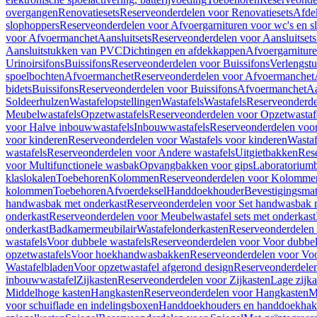
overgangen
Renovatiesets
Reserveonderdelen voor Renovatiesets
Afde
slophoppers
Reserveonderdelen voor Afvoergarnituren voor wc's en s
voor Afvoermanchet
Aansluitsets
Reserveonderdelen voor Aansluitsets
Aansluitstukken van PVC
Dichtingen en afdekkappen
Afvoergarniture
Urinoirsifons
Buissifons
Reserveonderdelen voor Buissifons
Verlengst
spoelbochten
Afvoermanchet
Reserveonderdelen voor Afvoermanchet
bidets
Buissifons
Reserveonderdelen voor Buissifons
Afvoermanchet
Aa
Soldeerhulzen
Wastafelopstellingen
Wastafels
Wastafels
Reserveonderde
Meubelwastafels
Opzetwastafels
Reserveonderdelen voor Opzetwastaf
voor Halve inbouwwastafels
Inbouwwastafels
Reserveonderdelen voo
voor kinderen
Reserveonderdelen voor Wastafels voor kinderen
Wastaf
wastafels
Reserveonderdelen voor Andere wastafels
Uitgietbakken
Res
voor Multifunctionele wasbak
Opvangbakken voor gips
Laboratorium
klaslokalen
Toebehoren
Kolommen
Reserveonderdelen voor Kolomme
kolommen
Toebehoren
Afvoerdeksel
Handdoekhouder
Bevestigingsmat
handwasbak met onderkast
Reserveonderdelen voor Set handwasbak 
onderkast
Reserveonderdelen voor Meubelwastafel sets met onderkast
onderkast
Badkamermeubilair
Wastafelonderkasten
Reserveonderdelen 
wastafels
Voor dubbele wastafels
Reserveonderdelen voor Voor dubbel
opzetwastafels
Voor hoekhandwasbakken
Reserveonderdelen voor V
Wastafelbladen
Voor opzetwastafel afgerond design
Reserveonderdelen
inbouwwastafel
Zijkasten
Reserveonderdelen voor Zijkasten
Lage zijka
Middelhoge kasten
Hangkasten
Reserveonderdelen voor Hangkasten
M
voor schuiflade en indelingsboxen
Handdoekhouders en handdoekha