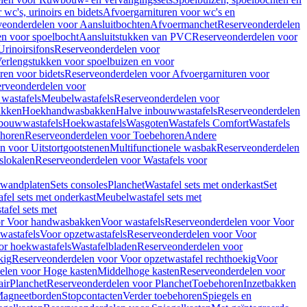
wc's, urinoirs en bidets
Afvoergarnituren voor wc's en
veonderdelen voor Aansluitbochten
Afvoermanchet
Reserveonderdelen
n voor spoelbocht
Aansluitstukken van PVC
Reserveonderdelen voor
Urinoirsifons
Reserveonderdelen voor
erlengstukken voor spoelbuizen en voor
ren voor bidets
Reserveonderdelen voor Afvoergarnituren voor
rveonderdelen voor
wastafels
Meubelwastafels
Reserveonderdelen voor
akken
Hoekhandwasbakken
Halve inbouwwastafels
Reserveonderdelen
bouwwastafels
Hoekwastafels
Wasgoten
Wastafels Comfort
Wastafels
horen
Reserveonderdelen voor Toebehoren
Andere
n voor Uitstortgootstenen
Multifunctionele wasbak
Reserveonderdelen
slokalen
Reserveonderdelen voor Wastafels voor
rwandplaten
Sets consoles
Planchet
Wastafel sets met onderkast
Set
fel sets met onderkast
Meubelwastafel sets met
afel sets met
or Voor handwasbakken
Voor wastafels
Reserveonderdelen voor Voor
wastafels
Voor opzetwastafels
Reserveonderdelen voor Voor
or hoekwastafels
Wastafelbladen
Reserveonderdelen voor
kig
Reserveonderdelen voor Voor opzetwastafel rechthoekig
Voor
elen voor Hoge kasten
Middelhoge kasten
Reserveonderdelen voor
ir
Planchet
Reserveonderdelen voor Planchet
Toebehoren
Inzetbakken
agneetborden
Stopcontacten
Verder toebehoren
Spiegels en