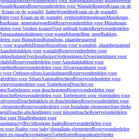
egelkasten
Reserveonderdelen voor Spiegelkasten
Met geïntegreerde
astafelkranen
Reserveonderdelen voor Wastafelkranen
Kraan op de
Kraan op de wastafel, batterijvoeding
Kraan op de wastafel,
elen voor Kraan op de wastafel, eenhendelmengkraan
Muurkraan,
uurkraan, generatorvoeding
Reserveonderdelen voor Muurkraan,
delen voor Verdere kranen
Voor gebruik buiten
Reserveonderdelen
Apparaataansluitingen voor wastafelopstelling, spoelbakken,
delen voor Buissifons
Buissifons, plaatsbesparend
s voor wastafels
Dompelbuissifons voor wastafels, plaatsbesparend
Aansluitstukken voor wastafel
Reserveonderdelen voor
oldeerhulzen
Overloopbuizen
Verlengingen
Afvoergarnituren voor
ltafels
Reserveonderdelen voor Aansluitstukken voor
stellen
Reserveonderdelen voor Afvoergarnituren voor
n voor Opbouwsifons
Aansluitingen
Reserveonderdelen voor
derdelen voor Sifons
Aansluitbochten
Reserveonderdelen voor
eserveonderdelen voor Toebehoren
Douches en
oten
Toebehoren voor douchegoten
Reserveonderdelen voor
 douche
Reserveonderdelen voor Toebehoren voor vloerputten voor
rafvoeren
Douchebakken en doucheplaten
Reserveonderdelen voor
ie-elementen
Reserveonderdelen voor Installatie-elementen
Specifieke
ngen
Douche-afscheidingen voor inloopdouche
Reserveonderdelen
len voor Nisaflegboxen voor
anitairacryl
Rechthoekige baden
Reserveonderdelen voor
en voor Baden voor baby's
Installatie-elementen
Reserveonderdelen
unen en muurbevestigingen
Toebehoren
Reparatiesets
Verder