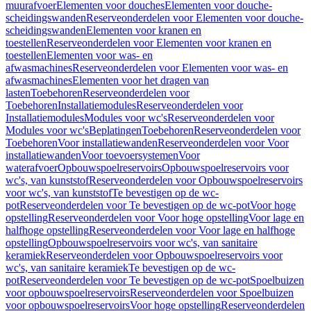
muurafvoer
Elementen voor douches
Elementen voor douche-
scheidingswanden
Reserveonderdelen voor Elementen voor douche-
scheidingswanden
Elementen voor kranen en
toestellen
Reserveonderdelen voor Elementen voor kranen en
toestellen
Elementen voor was- en
afwasmachines
Reserveonderdelen voor Elementen voor was- en
afwasmachines
Elementen voor het dragen van
lasten
Toebehoren
Reserveonderdelen voor
Toebehoren
Installatiemodules
Reserveonderdelen voor
Installatiemodules
Modules voor wc's
Reserveonderdelen voor
Modules voor wc's
Beplatingen
Toebehoren
Reserveonderdelen voor
Toebehoren
Voor installatiewanden
Reserveonderdelen voor Voor
installatiewanden
Voor toevoersystemen
Voor
waterafvoer
Opbouwspoelreservoirs
Opbouwspoelreservoirs voor
wc's, van kunststof
Reserveonderdelen voor Opbouwspoelreservoirs
voor wc's, van kunststof
Te bevestigen op de wc-
pot
Reserveonderdelen voor Te bevestigen op de wc-pot
Voor hoge
opstelling
Reserveonderdelen voor Voor hoge opstelling
Voor lage en
halfhoge opstelling
Reserveonderdelen voor Voor lage en halfhoge
opstelling
Opbouwspoelreservoirs voor wc's, van sanitaire
keramiek
Reserveonderdelen voor Opbouwspoelreservoirs voor
wc's, van sanitaire keramiek
Te bevestigen op de wc-
pot
Reserveonderdelen voor Te bevestigen op de wc-pot
Spoelbuizen
voor opbouwspoelreservoirs
Reserveonderdelen voor Spoelbuizen
voor opbouwspoelreservoirs
Voor hoge opstelling
Reserveonderdelen