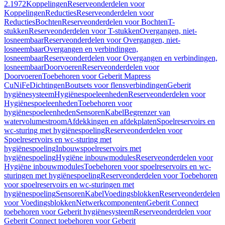
2.1972
Koppelingen
Reserveonderdelen voor
Koppelingen
Reducties
Reserveonderdelen voor
Reducties
Bochten
Reserveonderdelen voor Bochten
T-
stukken
Reserveonderdelen voor T-stukken
Overgangen, niet-
losneembaar
Reserveonderdelen voor Overgangen, niet-
losneembaar
Overgangen en verbindingen,
losneembaar
Reserveonderdelen voor Overgangen en verbindingen,
losneembaar
Doorvoeren
Reserveonderdelen voor
Doorvoeren
Toebehoren voor Geberit Mapress
CuNiFe
Dichtingen
Boutsets voor flensverbindingen
Geberit
hygiënesysteem
Hygiënespoeleenheden
Reserveonderdelen voor
Hygiënespoeleenheden
Toebehoren voor
hygiënespoeleenheden
Sensoren
Kabel
Begrenzer van
watervolumestroom
Afdekkingen en afdekplaten
Spoelreservoirs en
wc-sturing met hygiënespoeling
Reserveonderdelen voor
Spoelreservoirs en wc-sturing met
hygiënespoeling
Inbouwspoelreservoirs met
hygiënespoeling
Hygiëne inbouwmodules
Reserveonderdelen voor
Hygiëne inbouwmodules
Toebehoren voor spoelreservoirs en wc-
sturingen met hygiënespoeling
Reserveonderdelen voor Toebehoren
voor spoelreservoirs en wc-sturingen met
hygiënespoeling
Sensoren
Kabel
Voedingsblokken
Reserveonderdelen
voor Voedingsblokken
Netwerkcomponenten
Geberit Connect
toebehoren voor Geberit hygiënesysteem
Reserveonderdelen voor
Geberit Connect toebehoren voor Geberit