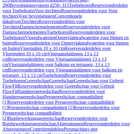
200
Bevestigingssysteem d250–315
Toebehoren
Reserveonderdelen
voor Toebehoren
Voor trechters
Reserveonderdelen voor Voor
trechters
Voor bevestigingen
Conventionele
dakafvoer
Trechters
Reserveonderdelen voor
Trechters
Dampschermelementen
Reserveonderdelen voor
Dampschermelementen
Toebehoren
Reserveonderdelen voor
Toebehoren
Vloerafwatering
Oppervlakteafwatering voor binnen en
buiten
Reserveonderdelen voor Oppervlakteafwatering voor binnen
en buiten
Vloerputten 10 x 10 cm
Reserveonderdelen voor
Vloerputten 10 x 10 cm
Vloeraansluitingen 13 x 13
cm
Reserveonderdelen voor Vloeraansluitingen 13 x 13
cm
Vloeraansluitingen voor balkons en terrassen, 13 x 13
cm
Reserveonderdelen voor Vloeraansluitingen voor balkons en
terrassen, 13 x 13 cm
Toebehoren
Reserveonderdelen voor
Toebehoren
Gereedschap
Gereedschap
Gereedschap voor Geberit
FlowFit
Reserveonderdelen voor Gereedschap voor Geberit
FlowFit
Handpersgereedschap
Reserveonderdelen voor
Handpersgereedschap
Persgereedschap compatibiliteit
[1]
Reserveonderdelen voor Persgereedschap compatibiliteit
[1]
Persgereedschap compatibiliteit [2]
Reserveonderdelen voor
Persgereedschap compatibiliteit
[2]
Buisbewerkingsgereedschap
Reserveonderdelen voor
Buisbewerkingsgereedschap
Afpersstoppen
Reserveonderdelen voor
Afpersstoppen
Controlemiddelen
Persmachines met