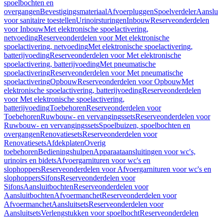
spoelbochten en
overgangen
Bevestigingsmateriaal
Afvoerpluggen
Spoelverdeler
Aanslu
voor sanitaire toestellen
Urinoirsturingen
Inbouw
Reserveonderdelen
voor Inbouw
Met elektronische spoelactivering,
netvoeding
Reserveonderdelen voor Met elektronische
spoelactivering, netvoeding
Met elektronische spoelactivering,
batterijvoeding
Reserveonderdelen voor Met elektronische
spoelactivering, batterijvoeding
Met pneumatische
spoelactivering
Reserveonderdelen voor Met pneumatische
spoelactivering
Opbouw
Reserveonderdelen voor Opbouw
Met
elektronische spoelactivering, batterijvoeding
Reserveonderdelen
voor Met elektronische spoelactivering,
batterijvoeding
Toebehoren
Reserveonderdelen voor
Toebehoren
Ruwbouw- en vervangingssets
Reserveonderdelen voor
Ruwbouw- en vervangingssets
Spoelbuizen, spoelbochten en
overgangen
Renovatiesets
Reserveonderdelen voor
Renovatiesets
Afdekplaten
Overig
toebehoren
Bedieningshulpen
Apparaataansluitingen voor wc's,
urinoirs en bidets
Afvoergarnituren voor wc's en
slophoppers
Reserveonderdelen voor Afvoergarnituren voor wc's en
slophoppers
Sifons
Reserveonderdelen voor
Sifons
Aansluitbochten
Reserveonderdelen voor
Aansluitbochten
Afvoermanchet
Reserveonderdelen voor
Afvoermanchet
Aansluitsets
Reserveonderdelen voor
Aansluitsets
Verlengstukken voor spoelbocht
Reserveonderdelen