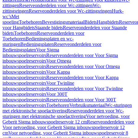
zittingen
Reserveonderdelen voor Wc-zittingen
Wc-
zittingsringen
Reserveonderdelen voor Wc-zittingsringen
Hurk-
wc’s
Met
spoeling
Toebehoren
Bevestigingsmateriaal
Bidets
Hangbidets
Reserveo
voor Hangbidets
Staande bidets
Reserveonderdelen voor Staande
bidets
Toebehoren
Reserveonderdelen voor
Toebehoren
Bedieningsplaten en wc-
sturingen
Bedieningsplaten
Reserveonderdelen voor
Bedieningsplaten
Voor Sigma
inbouwspoelreservoirs
Reserveonderdelen voor Voor Sigma
inbouwspoelreservoirs
Voor Omega
inbouwspoelreservoirs
Reserveonderdelen voor Voor Omega
inbouwspoelreservoirs
Voor Kappa
inbouwspoelreservoirs
Reserveonderdelen voor Voor Kappa
inbouwspoelreservoirs
Voor Twinline
inbouwspoelreservoirs
Reserveonderdelen voor Voor Twinline
inbouwspoelreservoirs
Voor 300T
inbouwspoelreservoirs
Reserveonderdelen voor Voor 300T
inbouwspoelreservoirs
Toebehoren
Verbruiksmateriaal
Wc-sturingen
met elektronische spoelactivering
Reserveonderdelen voor Wc-
sturingen met elektronische spoelactivering
Voor netvoeding, voor
Geberit Sigma inbouwspoelreservoir 12 cm
Reserveonderdelen voor
Voor netvoeding, voor Geberit Sigma inbouwspoelreservoir 12
cm
Voor netvoeding, voor Geberit Sigma inbouwspoelreservoir 8