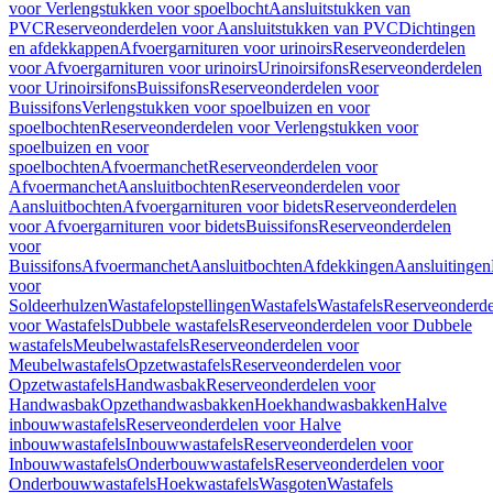
voor Verlengstukken voor spoelbocht
Aansluitstukken van
PVC
Reserveonderdelen voor Aansluitstukken van PVC
Dichtingen
en afdekkappen
Afvoergarnituren voor urinoirs
Reserveonderdelen
voor Afvoergarnituren voor urinoirs
Urinoirsifons
Reserveonderdelen
voor Urinoirsifons
Buissifons
Reserveonderdelen voor
Buissifons
Verlengstukken voor spoelbuizen en voor
spoelbochten
Reserveonderdelen voor Verlengstukken voor
spoelbuizen en voor
spoelbochten
Afvoermanchet
Reserveonderdelen voor
Afvoermanchet
Aansluitbochten
Reserveonderdelen voor
Aansluitbochten
Afvoergarnituren voor bidets
Reserveonderdelen
voor Afvoergarnituren voor bidets
Buissifons
Reserveonderdelen
voor
Buissifons
Afvoermanchet
Aansluitbochten
Afdekkingen
Aansluitingen
voor
Soldeerhulzen
Wastafelopstellingen
Wastafels
Wastafels
Reserveonderde
voor Wastafels
Dubbele wastafels
Reserveonderdelen voor Dubbele
wastafels
Meubelwastafels
Reserveonderdelen voor
Meubelwastafels
Opzetwastafels
Reserveonderdelen voor
Opzetwastafels
Handwasbak
Reserveonderdelen voor
Handwasbak
Opzethandwasbakken
Hoekhandwasbakken
Halve
inbouwwastafels
Reserveonderdelen voor Halve
inbouwwastafels
Inbouwwastafels
Reserveonderdelen voor
Inbouwwastafels
Onderbouwwastafels
Reserveonderdelen voor
Onderbouwwastafels
Hoekwastafels
Wasgoten
Wastafels