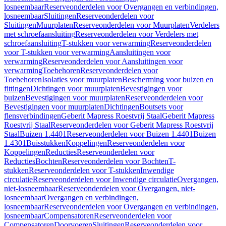
losneembaar
Reserveonderdelen voor Overgangen en verbindingen,
losneembaar
Sluitingen
Reserveonderdelen voor
Sluitingen
Muurplaten
Reserveonderdelen voor Muurplaten
Verdelers
met schroefaansluiting
Reserveonderdelen voor Verdelers met
schroefaansluiting
T-stukken voor verwarming
Reserveonderdelen
voor T-stukken voor verwarming
Aansluitingen voor
verwarming
Reserveonderdelen voor Aansluitingen voor
verwarming
Toebehoren
Reserveonderdelen voor
Toebehoren
Isolaties voor muurplaten
Bescherming voor buizen en
fittingen
Dichtingen voor muurplaten
Bevestigingen voor
buizen
Bevestigingen voor muurplaten
Reserveonderdelen voor
Bevestigingen voor muurplaten
Dichtingen
Boutsets voor
flensverbindingen
Geberit Mapress Roestvrij Staal
Geberit Mapress
Roestvrij Staal
Reserveonderdelen voor Geberit Mapress Roestvrij
Staal
Buizen 1.4401
Reserveonderdelen voor Buizen 1.4401
Buizen
1.4301
Buisstukken
Koppelingen
Reserveonderdelen voor
Koppelingen
Reducties
Reserveonderdelen voor
Reducties
Bochten
Reserveonderdelen voor Bochten
T-
stukken
Reserveonderdelen voor T-stukken
Inwendige
circulatie
Reserveonderdelen voor Inwendige circulatie
Overgangen,
niet-losneembaar
Reserveonderdelen voor Overgangen, niet-
losneembaar
Overgangen en verbindingen,
losneembaar
Reserveonderdelen voor Overgangen en verbindingen,
losneembaar
Compensatoren
Reserveonderdelen voor
Compensatoren
Doorvoeren
Sluitingen
Reserveonderdelen voor