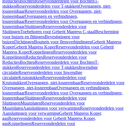
Reducties
Bochten
Reserveonderdelen voor Bochten
T-
stukken
Reserveonderdelen voor T-stukken
Overgangen, niet-
losneembaar
Reserveonderdelen voor Overgangen, niet-
losneembaar
Overgangen en verbindingen,
losneembaar
Reserveonderdelen voor Overgangen en verbindingen,
losneembaar
Sluitingen
Reserveonderdelen voor
Sluitingen
Toebehoren voor Geberit Mapress C-staal
Bescherming
voor buizen en fittingen
Bevestigingen voor
buizen
Dichtingen
Boutsets voor flensverbindingen
Geberit Mapress
Koper
Geberit Mapress Koper
Reserveonderdelen voor Geberit
Mapress Koper
Koppelingen
Reserveonderdelen voor
Koppelingen
Reducties
Reserveonderdelen voor
Reducties
Bochten
Reserveonderdelen voor Bochten
T-
stukken
Reserveonderdelen voor T-stukken
Inwendige
circulatie
Reserveonderdelen voor Inwendige
circulatie
Kruisstukken
Reserveonderdelen voor
Kruisstukken
Overgangen, niet-losneembaar
Reserveonderdelen voor
Overgangen, niet-losneembaar
Overgangen en verbindingen,
losneembaar
Reserveonderdelen voor Overgangen en verbindingen,
losneembaar
Sluitingen
Reserveonderdelen voor
Sluitingen
Muurplaten
Reserveonderdelen voor
Muurplaten
Aansluitingen voor verwarming
Reserveonderdelen voor
Aansluitingen voor verwarming
Geberit Mapress Koper,
gas
Reserveonderdelen voor Geberit Mapress Koper,
gas
Koppelingen
Reserveonderdelen voor