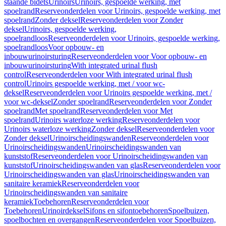
staande bidets
Urinoirs
Urinoirs, gespoelde werking, met
spoelrand
Reserveonderdelen voor Urinoirs, gespoelde werking, met
spoelrand
Zonder deksel
Reserveonderdelen voor Zonder
deksel
Urinoirs, gespoelde werking,
spoelrandloos
Reserveonderdelen voor Urinoirs, gespoelde werking,
spoelrandloos
Voor opbouw- en
inbouwurinoirsturing
Reserveonderdelen voor Voor opbouw- en
inbouwurinoirsturing
With integrated urinal flush
control
Reserveonderdelen voor With integrated urinal flush
control
Urinoirs gespoelde werking, met / voor wc-
deksel
Reserveonderdelen voor Urinoirs gespoelde werking, met /
voor wc-deksel
Zonder spoelrand
Reserveonderdelen voor Zonder
spoelrand
Met spoelrand
Reserveonderdelen voor Met
spoelrand
Urinoirs waterloze werking
Reserveonderdelen voor
Urinoirs waterloze werking
Zonder deksel
Reserveonderdelen voor
Zonder deksel
Urinoirscheidingswanden
Reserveonderdelen voor
Urinoirscheidingswanden
Urinoirscheidingswanden van
kunststof
Reserveonderdelen voor Urinoirscheidingswanden van
kunststof
Urinoirscheidingswanden van glas
Reserveonderdelen voor
Urinoirscheidingswanden van glas
Urinoirscheidingswanden van
sanitaire keramiek
Reserveonderdelen voor
Urinoirscheidingswanden van sanitaire
keramiek
Toebehoren
Reserveonderdelen voor
Toebehoren
Urinoirdeksel
Sifons en sifontoebehoren
Spoelbuizen,
spoelbochten en overgangen
Reserveonderdelen voor Spoelbuizen,