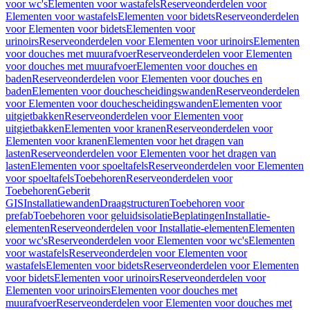
voor wc's
Elementen voor wastafels
Reserveonderdelen voor
Elementen voor wastafels
Elementen voor bidets
Reserveonderdelen
voor Elementen voor bidets
Elementen voor
urinoirs
Reserveonderdelen voor Elementen voor urinoirs
Elementen
voor douches met muurafvoer
Reserveonderdelen voor Elementen
voor douches met muurafvoer
Elementen voor douches en
baden
Reserveonderdelen voor Elementen voor douches en
baden
Elementen voor douchescheidingswanden
Reserveonderdelen
voor Elementen voor douchescheidingswanden
Elementen voor
uitgietbakken
Reserveonderdelen voor Elementen voor
uitgietbakken
Elementen voor kranen
Reserveonderdelen voor
Elementen voor kranen
Elementen voor het dragen van
lasten
Reserveonderdelen voor Elementen voor het dragen van
lasten
Elementen voor spoeltafels
Reserveonderdelen voor Elementen
voor spoeltafels
Toebehoren
Reserveonderdelen voor
Toebehoren
Geberit
GIS
Installatiewanden
Draagstructuren
Toebehoren voor
prefab
Toebehoren voor geluidsisolatie
Beplatingen
Installatie-
elementen
Reserveonderdelen voor Installatie-elementen
Elementen
voor wc's
Reserveonderdelen voor Elementen voor wc's
Elementen
voor wastafels
Reserveonderdelen voor Elementen voor
wastafels
Elementen voor bidets
Reserveonderdelen voor Elementen
voor bidets
Elementen voor urinoirs
Reserveonderdelen voor
Elementen voor urinoirs
Elementen voor douches met
muurafvoer
Reserveonderdelen voor Elementen voor douches met