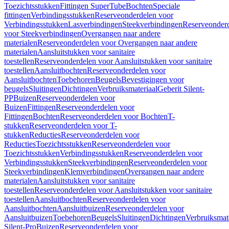
Toezichtsstukken
Fittingen SuperTube
Bochten
Speciale
fittingen
Verbindingsstukken
Reserveonderdelen voor
Verbindingsstukken
Lasverbindingen
Steekverbindingen
Reserveonder
voor Steekverbindingen
Overgangen naar andere
materialen
Reserveonderdelen voor Overgangen naar andere
materialen
Aansluitstukken voor sanitaire
toestellen
Reserveonderdelen voor Aansluitstukken voor sanitaire
toestellen
Aansluitbochten
Reserveonderdelen voor
Aansluitbochten
Toebehoren
Beugels
Bevestigingen voor
beugels
Sluitingen
Dichtingen
Verbruiksmateriaal
Geberit Silent-
PP
Buizen
Reserveonderdelen voor
Buizen
Fittingen
Reserveonderdelen voor
Fittingen
Bochten
Reserveonderdelen voor Bochten
T-
stukken
Reserveonderdelen voor T-
stukken
Reducties
Reserveonderdelen voor
Reducties
Toezichtsstukken
Reserveonderdelen voor
Toezichtsstukken
Verbindingsstukken
Reserveonderdelen voor
Verbindingsstukken
Steekverbindingen
Reserveonderdelen voor
Steekverbindingen
Klemverbindingen
Overgangen naar andere
materialen
Aansluitstukken voor sanitaire
toestellen
Reserveonderdelen voor Aansluitstukken voor sanitaire
toestellen
Aansluitbochten
Reserveonderdelen voor
Aansluitbochten
Aansluitbuizen
Reserveonderdelen voor
Aansluitbuizen
Toebehoren
Beugels
Sluitingen
Dichtingen
Verbruiksmat
Silent-Pro
Buizen
Reserveonderdelen voor