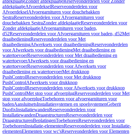
afdekplaatje
Zonder afdekplaatje
Reserveonderdelen voor Zonder
afdekplaatje
Afvoerdeksel
Reserveonderdelen voor
Afvoerdeksel
Afvoergarnituren voor douchebakken
Sestra
Reserveonderdelen voor Afvoergarnituren voor
douchebakken Sestra
Zonder afdekplaatje
Reserveonderdelen voor
Zonder afdekplaatje
Afvoergarnituren voor baden,
d52
Reserveonderdelen voor Afvoergarnituren voor baden, d52
Met
draaibediening
Reserveonderdelen voor Met
draaibediening
Afwerksets voor draaibediening
Reserveonderdelen
voor Afwerksets voor draaibediening
Met draaibediening en
watertoevoer
Reserveonderdelen voor Met draaibediening en
watertoevoer
Afwerksets voor draaibediening en
watertoevoer
Reserveonderdelen voor Afwerksets voor
draaibediening en watertoevoer
Met drukknop
PushControl
Reserveonderdelen voor Met drukknop
PushControl
Afwerksets voor drukknop
PushControl
Reserveonderdelen voor Afwerksets voor drukknop
PushControl
Met stop voor afvoerplug
Reserveonderdelen voor Met
stop voor afvoerplug
Toebehoren voor afvoergarnituren voor
baden
Aansluitsets
Installatiesystemen en spoelsystemen
Geberit
Duofix
Installatiewanden
Reserveonderdelen voor
Installatiewanden
Draagstructuren
Reserveonderdelen voor
Draagstructuren
Beplatingen
Toebehoren
Reserveonderdelen voor
Toebehoren
Installatie-elementen
Reserveonderdelen voor Installatie-
elementen
Elementen voor wc's
Reserveonderdelen voor Elementen