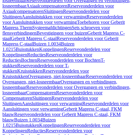
losneembaar
Reserveonderdelen voor Overgangen en verbindingen,
losneembaar
Axiaalcompensatoren
Reserveonderdelen voor
Axiaalcompensatoren
Sluitingen
Reserveonderdelen voor
Sluitingen
Aansluitstukken voor verwarming
Reserveonderdelen
voor Aansluitstukken voor verwarming
Toebehoren voor Geberit
Mapress Therm
Systeemafdichtingen
Sets schroeven voor
flensverbindingen
Bevestigingen voor buizen
Geberit Mapress C-
staal
Geberit Mapress C-staal
Reserveonderdelen voor Geberit
Mapress C-staal
Buizen 1.0034
Buizen
1.0215
Buisstukken
Koppelingen
Reserveonderdelen voor
Koppelingen
Reducties
Reserveonderdelen voor
Reducties
Bochten
Reserveonderdelen voor Bochten
T-
stukken
Reserveonderdelen voor T-
stukken
Kruisstukken
Reserveonderdelen voor
Kruisstukken
Overgangen, niet-losneembaar
Reserveonderdelen voor
Overgangen, niet-losneembaar
Overgangen en verbindingen,
losneembaar
Reserveonderdelen voor Overgangen en verbindingen,
losneembaar
Compensatoren
Reserveonderdelen voor
Compensatoren
Sluitingen
Reserveonderdelen voor
Sluitingen
Aansluitingen voor verwarming
Reserveonderdelen voor
Aansluitingen voor verwarming
Geberit Mapress C-staal, FKM
blauw
Reserveonderdelen voor Geberit Mapress C-staal, FKM
blauw
Buizen 1.0034
Buizen
1.0215
Buisstukken
Koppelingen
Reserveonderdelen voor
Koppelingen
Reducties
Reserveonderdelen voor