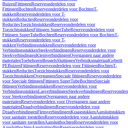
Buizen
Fittingen
Reserveonderdelen voor
Fittingen
Bochten
Reserveonderdelen voor Bochten
T-
stukken
Reserveonderdelen voor T-
stukken
Reducties
Reserveonderdelen voor
Reducties
Toezichtsstukken
Reserveonderdelen voor
Toezichtsstukken
Fittingen SuperTube
Reserveonderdelen voor
Fittingen SuperTube
Bochten
Reserveonderdelen voor Bochten
T-
stukken
Reserveonderdelen voor T-
stukken
Verbindingsstukken
Reserveonderdelen voor
Verbindingsstukken
Steekverbindingen
Reserveonderdelen voor
Steekverbindingen
Klemverbindingen
Overgangen naar andere
materialen
Toebehoren
Beugels
Sluitingen
Verbruiksmateriaal
Geberit
PE
Buizen
Fittingen
Reserveonderdelen voor Fittingen
Bochten
T-
stukken
Reducties
Toezichtsstukken
Reserveonderdelen voor
Toezichtsstukken
Overgangen
Speciale fittingen
Reserveonderdelen
voor Speciale fittingen
Fittingen SuperTube
Bochten
Speciale
fittingen
Verbindingsstukken
Reserveonderdelen voor
Verbindingsstukken
Lasverbindingen
Steekverbindingen
Reserveonder
voor Steekverbindingen
Overgangen naar andere
materialen
Reserveonderdelen voor Overgangen naar andere
materialen
Draadverbindingen
Reserveonderdelen voor
Draadverbindingen
Flensverbindingen
Kraagstukken
Aansluitstukken
voor sanitaire toestellen
Reserveonderdelen voor Aansluitstukken
voor sanitaire toestellen
Aansluitbochten
Reserveonderdelen voor
Aansluitbochten
Aansluitmoffen
Reserveonderdelen voor