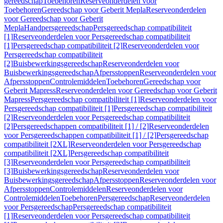
gereedschap
Toebehoren
Reserveonderdelen voor
Toebehoren
Gereedschap voor Geberit Mepla
Reserveonderdelen
voor Gereedschap voor Geberit
Mepla
Handpersgereedschap
Persgereedschap compatibiliteit
[1]
Reserveonderdelen voor Persgereedschap compatibiliteit
[1]
Persgereedschap compatibiliteit [2]
Reserveonderdelen voor
Persgereedschap compatibiliteit
[2]
Buisbewerkingsgereedschap
Reserveonderdelen voor
Buisbewerkingsgereedschap
Afpersstoppen
Reserveonderdelen voor
Afpersstoppen
Controlemiddelen
Toebehoren
Gereedschap voor
Geberit Mapress
Reserveonderdelen voor Gereedschap voor Geberit
Mapress
Persgereedschap compatibiliteit [1]
Reserveonderdelen voor
Persgereedschap compatibiliteit [1]
Persgereedschap compatibiliteit
[2]
Reserveonderdelen voor Persgereedschap compatibiliteit
[2]
Persgereedschappen compatibiliteit [1] / [2]
Reserveonderdelen
voor Persgereedschappen compatibiliteit [1] / [2]
Persgereedschap
compatibiliteit [2XL]
Reserveonderdelen voor Persgereedschap
compatibiliteit [2XL]
Persgereedschap compatibiliteit
[3]
Reserveonderdelen voor Persgereedschap compatibiliteit
[3]
Buisbewerkingsgereedschap
Reserveonderdelen voor
Buisbewerkingsgereedschap
Afpersstoppen
Reserveonderdelen voor
Afpersstoppen
Controlemiddelen
Reserveonderdelen voor
Controlemiddelen
Toebehoren
Persgereedschap
Reserveonderdelen
voor Persgereedschap
Persgereedschap compatibiliteit
[1]
Reserveonderdelen voor Persgereedschap compatibiliteit