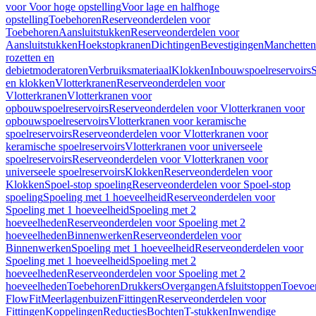
voor Voor hoge opstelling
Voor lage en halfhoge
opstelling
Toebehoren
Reserveonderdelen voor
Toebehoren
Aansluitstukken
Reserveonderdelen voor
Aansluitstukken
Hoekstopkranen
Dichtingen
Bevestigingen
Manchetten
rozetten en
debietmoderatoren
Verbruiksmateriaal
Klokken
Inbouwspoelreservoirs
en klokken
Vlotterkranen
Reserveonderdelen voor
Vlotterkranen
Vlotterkranen voor
opbouwspoelreservoirs
Reserveonderdelen voor Vlotterkranen voor
opbouwspoelreservoirs
Vlotterkranen voor keramische
spoelreservoirs
Reserveonderdelen voor Vlotterkranen voor
keramische spoelreservoirs
Vlotterkranen voor universeele
spoelreservoirs
Reserveonderdelen voor Vlotterkranen voor
universeele spoelreservoirs
Klokken
Reserveonderdelen voor
Klokken
Spoel-stop spoeling
Reserveonderdelen voor Spoel-stop
spoeling
Spoeling met 1 hoeveelheid
Reserveonderdelen voor
Spoeling met 1 hoeveelheid
Spoeling met 2
hoeveelheden
Reserveonderdelen voor Spoeling met 2
hoeveelheden
Binnenwerken
Reserveonderdelen voor
Binnenwerken
Spoeling met 1 hoeveelheid
Reserveonderdelen voor
Spoeling met 1 hoeveelheid
Spoeling met 2
hoeveelheden
Reserveonderdelen voor Spoeling met 2
hoeveelheden
Toebehoren
Drukkers
Overgangen
Afsluitstoppen
Toevoe
FlowFit
Meerlagenbuizen
Fittingen
Reserveonderdelen voor
Fittingen
Koppelingen
Reducties
Bochten
T-stukken
Inwendige