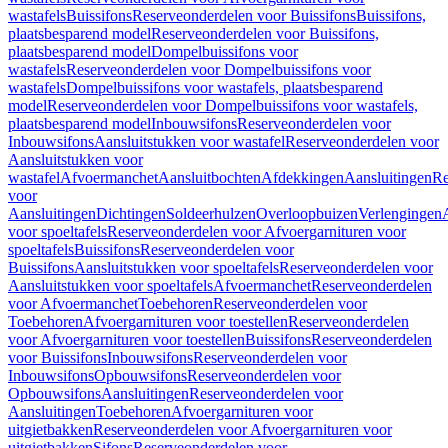
wastafels
Buissifons
Reserveonderdelen voor Buissifons
Buissifons,
plaatsbesparend model
Reserveonderdelen voor Buissifons,
plaatsbesparend model
Dompelbuissifons voor
wastafels
Reserveonderdelen voor Dompelbuissifons voor
wastafels
Dompelbuissifons voor wastafels, plaatsbesparend
model
Reserveonderdelen voor Dompelbuissifons voor wastafels,
plaatsbesparend model
Inbouwsifons
Reserveonderdelen voor
Inbouwsifons
Aansluitstukken voor wastafel
Reserveonderdelen voor
Aansluitstukken voor
wastafel
Afvoermanchet
Aansluitbochten
Afdekkingen
Aansluitingen
Re
voor
Aansluitingen
Dichtingen
Soldeerhulzen
Overloopbuizen
Verlengingen
voor spoeltafels
Reserveonderdelen voor Afvoergarnituren voor
spoeltafels
Buissifons
Reserveonderdelen voor
Buissifons
Aansluitstukken voor spoeltafels
Reserveonderdelen voor
Aansluitstukken voor spoeltafels
Afvoermanchet
Reserveonderdelen
voor Afvoermanchet
Toebehoren
Reserveonderdelen voor
Toebehoren
Afvoergarnituren voor toestellen
Reserveonderdelen
voor Afvoergarnituren voor toestellen
Buissifons
Reserveonderdelen
voor Buissifons
Inbouwsifons
Reserveonderdelen voor
Inbouwsifons
Opbouwsifons
Reserveonderdelen voor
Opbouwsifons
Aansluitingen
Reserveonderdelen voor
Aansluitingen
Toebehoren
Afvoergarnituren voor
uitgietbakken
Reserveonderdelen voor Afvoergarnituren voor
uitgietbakken
Sifons
Reserveonderdelen voor