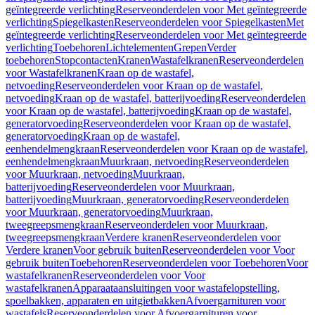
geïntegreerde verlichting
Reserveonderdelen voor Met geïntegreerde
verlichting
Spiegelkasten
Reserveonderdelen voor Spiegelkasten
Met
geïntegreerde verlichting
Reserveonderdelen voor Met geïntegreerde
verlichting
Toebehoren
Lichtelementen
Grepen
Verder
toebehoren
Stopcontacten
Kranen
Wastafelkranen
Reserveonderdelen
voor Wastafelkranen
Kraan op de wastafel,
netvoeding
Reserveonderdelen voor Kraan op de wastafel,
netvoeding
Kraan op de wastafel, batterijvoeding
Reserveonderdelen
voor Kraan op de wastafel, batterijvoeding
Kraan op de wastafel,
generatorvoeding
Reserveonderdelen voor Kraan op de wastafel,
generatorvoeding
Kraan op de wastafel,
eenhendelmengkraan
Reserveonderdelen voor Kraan op de wastafel,
eenhendelmengkraan
Muurkraan, netvoeding
Reserveonderdelen
voor Muurkraan, netvoeding
Muurkraan,
batterijvoeding
Reserveonderdelen voor Muurkraan,
batterijvoeding
Muurkraan, generatorvoeding
Reserveonderdelen
voor Muurkraan, generatorvoeding
Muurkraan,
tweegreepsmengkraan
Reserveonderdelen voor Muurkraan,
tweegreepsmengkraan
Verdere kranen
Reserveonderdelen voor
Verdere kranen
Voor gebruik buiten
Reserveonderdelen voor Voor
gebruik buiten
Toebehoren
Reserveonderdelen voor Toebehoren
Voor
wastafelkranen
Reserveonderdelen voor Voor
wastafelkranen
Apparaataansluitingen voor wastafelopstelling,
spoelbakken, apparaten en uitgietbakken
Afvoergarnituren voor
wastafels
Reserveonderdelen voor Afvoergarnituren voor