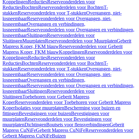
Koppelingen
Reducties
Reserveonderdelen voor
Reducties
Bochten
Reserveonderdelen voor Bochten
T-
stukken
Reserveonderdelen voor T-stukken
Overgangen, niet-
losneembaar
Reserveonderdelen voor Overgangen, niet-
losneembaar
Overgangen en verbindingen,
losneembaar
Reserveonderdelen voor Overgangen en verbindingen,
losneembaar
Sluitingen
Reserveonderdelen voor
Sluitingen
Muurplaten
Reserveonderdelen voor Muurplaten
Geberit
Mapress Koper, FKM blauw
Reserveonderdelen voor Geberit
Mapress Koper, FKM blauw
Koppelingen
Reserveonderdelen voor
Koppelingen
Reducties
Reserveonderdelen voor
Reducties
Bochten
Reserveonderdelen voor Bochten
T-
stukken
Reserveonderdelen voor T-stukken
Overgangen, niet-
losneembaar
Reserveonderdelen voor Overgangen, niet-
losneembaar
Overgangen en verbindingen,
losneembaar
Reserveonderdelen voor Overgangen en verbindingen,
losneembaar
Sluitingen
Reserveonderdelen voor
Sluitingen
Toebehoren voor Geberit Mapress
Koper
Reserveonderdelen voor Toebehoren voor Geberit Mapress
Koper
Isolaties voor muurplaten
Bescherming voor buizen en
fittingen
Bevestigingen voor buizen
Bevestigingen voor
muurplaten
Reserveonderdelen voor Bevestigingen voor
muurplaten
Dichtingen
Boutsets voor flensverbindingen
Geberit
Mapress CuNiFe
Geberit Mapress CuNiFe
Reserveonderdelen voor
Geberit Mapress CuNiFe
Buizen