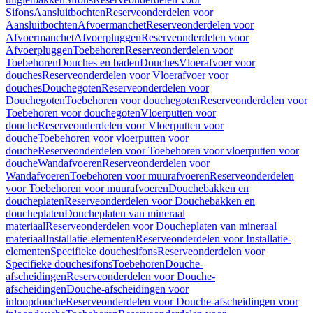
Sifons
Aansluitbochten
Reserveonderdelen voor
Aansluitbochten
Afvoermanchet
Reserveonderdelen voor
Afvoermanchet
Afvoerpluggen
Reserveonderdelen voor
Afvoerpluggen
Toebehoren
Reserveonderdelen voor
Toebehoren
Douches en baden
Douches
Vloerafvoer voor
douches
Reserveonderdelen voor Vloerafvoer voor
douches
Douchegoten
Reserveonderdelen voor
Douchegoten
Toebehoren voor douchegoten
Reserveonderdelen voor
Toebehoren voor douchegoten
Vloerputten voor
douche
Reserveonderdelen voor Vloerputten voor
douche
Toebehoren voor vloerputten voor
douche
Reserveonderdelen voor Toebehoren voor vloerputten voor
douche
Wandafvoeren
Reserveonderdelen voor
Wandafvoeren
Toebehoren voor muurafvoeren
Reserveonderdelen
voor Toebehoren voor muurafvoeren
Douchebakken en
doucheplaten
Reserveonderdelen voor Douchebakken en
doucheplaten
Doucheplaten van mineraal
materiaal
Reserveonderdelen voor Doucheplaten van mineraal
materiaal
Installatie-elementen
Reserveonderdelen voor Installatie-
elementen
Specifieke douchesifons
Reserveonderdelen voor
Specifieke douchesifons
Toebehoren
Douche-
afscheidingen
Reserveonderdelen voor Douche-
afscheidingen
Douche-afscheidingen voor
inloopdouche
Reserveonderdelen voor Douche-afscheidingen voor