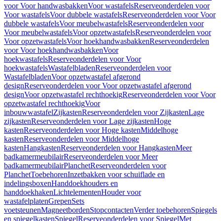
voor Voor handwasbakken
Voor wastafels
Reserveonderdelen voor
Voor wastafels
Voor dubbele wastafels
Reserveonderdelen voor Voor
dubbele wastafels
Voor meubelwastafels
Reserveonderdelen voor
Voor meubelwastafels
Voor opzetwastafels
Reserveonderdelen voor
Voor opzetwastafels
Voor hoekhandwasbakken
Reserveonderdelen
voor Voor hoekhandwasbakken
Voor
hoekwastafels
Reserveonderdelen voor Voor
hoekwastafels
Wastafelbladen
Reserveonderdelen voor
Wastafelbladen
Voor opzetwastafel afgerond
design
Reserveonderdelen voor Voor opzetwastafel afgerond
design
Voor opzetwastafel rechthoekig
Reserveonderdelen voor Voor
opzetwastafel rechthoekig
Voor
inbouwwastafel
Zijkasten
Reserveonderdelen voor Zijkasten
Lage
zijkasten
Reserveonderdelen voor Lage zijkasten
Hoge
kasten
Reserveonderdelen voor Hoge kasten
Middelhoge
kasten
Reserveonderdelen voor Middelhoge
kasten
Hangkasten
Reserveonderdelen voor Hangkasten
Meer
badkamermeubilair
Reserveonderdelen voor Meer
badkamermeubilair
Planchet
Reserveonderdelen voor
Planchet
Toebehoren
Inzetbakken voor schuiflade en
indelingsboxen
Handdoekhouders en
handdoekhaken
Lichtelementen
Houder voor
wastafelplaten
Grepen
Sets
voetsteunen
Magneetborden
Stopcontacten
Verder toebehoren
Spiegels
en spiegelkasten
Spiegel
Reserveonderdelen voor Spiegel
Met