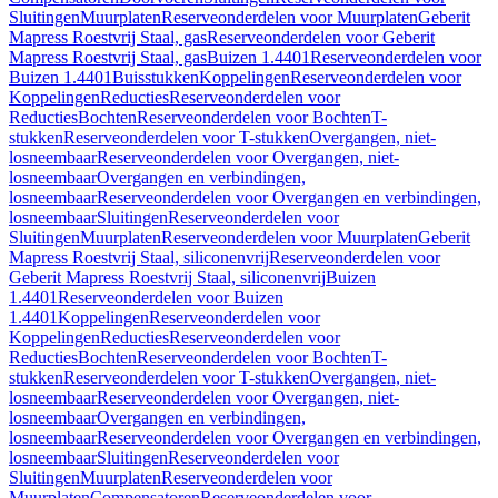
Sluitingen
Muurplaten
Reserveonderdelen voor Muurplaten
Geberit
Mapress Roestvrij Staal, gas
Reserveonderdelen voor Geberit
Mapress Roestvrij Staal, gas
Buizen 1.4401
Reserveonderdelen voor
Buizen 1.4401
Buisstukken
Koppelingen
Reserveonderdelen voor
Koppelingen
Reducties
Reserveonderdelen voor
Reducties
Bochten
Reserveonderdelen voor Bochten
T-
stukken
Reserveonderdelen voor T-stukken
Overgangen, niet-
losneembaar
Reserveonderdelen voor Overgangen, niet-
losneembaar
Overgangen en verbindingen,
losneembaar
Reserveonderdelen voor Overgangen en verbindingen,
losneembaar
Sluitingen
Reserveonderdelen voor
Sluitingen
Muurplaten
Reserveonderdelen voor Muurplaten
Geberit
Mapress Roestvrij Staal, siliconenvrij
Reserveonderdelen voor
Geberit Mapress Roestvrij Staal, siliconenvrij
Buizen
1.4401
Reserveonderdelen voor Buizen
1.4401
Koppelingen
Reserveonderdelen voor
Koppelingen
Reducties
Reserveonderdelen voor
Reducties
Bochten
Reserveonderdelen voor Bochten
T-
stukken
Reserveonderdelen voor T-stukken
Overgangen, niet-
losneembaar
Reserveonderdelen voor Overgangen, niet-
losneembaar
Overgangen en verbindingen,
losneembaar
Reserveonderdelen voor Overgangen en verbindingen,
losneembaar
Sluitingen
Reserveonderdelen voor
Sluitingen
Muurplaten
Reserveonderdelen voor
Muurplaten
Compensatoren
Reserveonderdelen voor