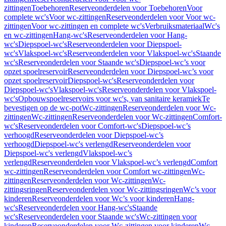
zittingen
Toebehoren
Reserveonderdelen voor Toebehoren
Voor
complete wc's
Voor wc-zittingen
Reserveonderdelen voor Voor wc-
zittingen
Voor wc-zittingen en complete wc's
Verbruiksmateriaal
Wc's
en wc-zittingen
Hang-wc's
Reserveonderdelen voor Hang-
wc's
Diepspoel-wc's
Reserveonderdelen voor Diepspoel-
wc's
Vlakspoel-wc's
Reserveonderdelen voor Vlakspoel-wc's
Staande
wc's
Reserveonderdelen voor Staande wc's
Diepspoel-wc’s voor
opzet spoelreservoir
Reserveonderdelen voor Diepspoel-wc’s voor
opzet spoelreservoir
Diepspoel-wc's
Reserveonderdelen voor
Diepspoel-wc's
Vlakspoel-wc's
Reserveonderdelen voor Vlakspoel-
wc's
Opbouwspoelreservoirs voor wc's, van sanitaire keramiek
Te
bevestigen op de wc-pot
Wc-zittingen
Reserveonderdelen voor Wc-
zittingen
Wc-zittingen
Reserveonderdelen voor Wc-zittingen
Comfort-
wc's
Reserveonderdelen voor Comfort-wc's
Diepspoel-wc’s
verhoogd
Reserveonderdelen voor Diepspoel-wc’s
verhoogd
Diepspoel-wc's verlengd
Reserveonderdelen voor
Diepspoel-wc's verlengd
Vlakspoel-wc’s
verlengd
Reserveonderdelen voor Vlakspoel-wc’s verlengd
Comfort
wc-zittingen
Reserveonderdelen voor Comfort wc-zittingen
Wc-
zittingen
Reserveonderdelen voor Wc-zittingen
Wc-
zittingsringen
Reserveonderdelen voor Wc-zittingsringen
Wc’s voor
kinderen
Reserveonderdelen voor Wc’s voor kinderen
Hang-
wc's
Reserveonderdelen voor Hang-wc's
Staande
wc's
Reserveonderdelen voor Staande wc's
Wc-zittingen voor
kinderen
Reserveonderdelen voor Wc-zittingen voor kinderen
Wc-