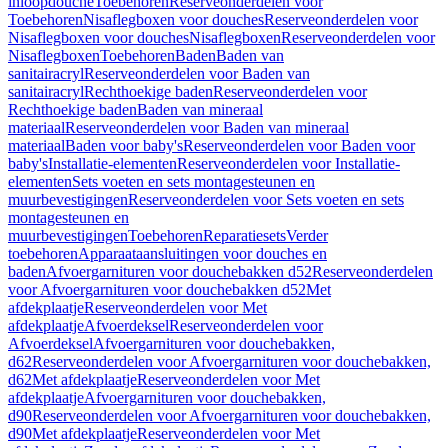
inloopdouche
Toebehoren
Reserveonderdelen voor
Toebehoren
Nisaflegboxen voor douches
Reserveonderdelen voor
Nisaflegboxen voor douches
Nisaflegboxen
Reserveonderdelen voor
Nisaflegboxen
Toebehoren
Baden
Baden van
sanitairacryl
Reserveonderdelen voor Baden van
sanitairacryl
Rechthoekige baden
Reserveonderdelen voor
Rechthoekige baden
Baden van mineraal
materiaal
Reserveonderdelen voor Baden van mineraal
materiaal
Baden voor baby's
Reserveonderdelen voor Baden voor
baby's
Installatie-elementen
Reserveonderdelen voor Installatie-
elementen
Sets voeten en sets montagesteunen en
muurbevestigingen
Reserveonderdelen voor Sets voeten en sets
montagesteunen en
muurbevestigingen
Toebehoren
Reparatiesets
Verder
toebehoren
Apparaataansluitingen voor douches en
baden
Afvoergarnituren voor douchebakken d52
Reserveonderdelen
voor Afvoergarnituren voor douchebakken d52
Met
afdekplaatje
Reserveonderdelen voor Met
afdekplaatje
Afvoerdeksel
Reserveonderdelen voor
Afvoerdeksel
Afvoergarnituren voor douchebakken,
d62
Reserveonderdelen voor Afvoergarnituren voor douchebakken,
d62
Met afdekplaatje
Reserveonderdelen voor Met
afdekplaatje
Afvoergarnituren voor douchebakken,
d90
Reserveonderdelen voor Afvoergarnituren voor douchebakken,
d90
Met afdekplaatje
Reserveonderdelen voor Met