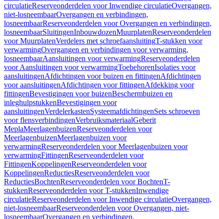
circulatie
Reserveonderdelen voor Inwendige circulatie
Overgangen,
niet-losneembaar
Overgangen en verbindingen,
losneembaar
Reserveonderdelen voor Overgangen en verbindingen,
losneembaar
Sluitingen
Inbouwdozen
Muurplaten
Reserveonderdelen
voor Muurplaten
Verdelers met schroefaansluiting
T-stukken voor
verwarming
Overgangen en verbindingen voor verwarming,
losneembaar
Aansluitingen voor verwarming
Reserveonderdelen
voor Aansluitingen voor verwarming
Toebehoren
Isolaties voor
aansluitingen
Afdichtingen voor buizen en fittingen
Afdichtingen
voor aansluitingen
Afdichtingen voor fittingen
Afdekking voor
fittingen
Bevestigingen voor buizen
Beschermbuizen en
inleghulpstukken
Bevestigingen voor
aansluitingen
Verdelerkasten
Systeemafdichtingen
Sets schroeven
voor flensverbindingen
Verbruiksmateriaal
Geberit
Mepla
Meerlagenbuizen
Reserveonderdelen voor
Meerlagenbuizen
Meerlagenbuizen voor
verwarming
Reserveonderdelen voor Meerlagenbuizen voor
verwarming
Fittingen
Reserveonderdelen voor
Fittingen
Koppelingen
Reserveonderdelen voor
Koppelingen
Reducties
Reserveonderdelen voor
Reducties
Bochten
Reserveonderdelen voor Bochten
T-
stukken
Reserveonderdelen voor T-stukken
Inwendige
circulatie
Reserveonderdelen voor Inwendige circulatie
Overgangen,
niet-losneembaar
Reserveonderdelen voor Overgangen, niet-
losneembaar
Overgangen en verbindingen,