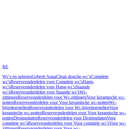
BE
Wc's en urinoirs
Geberit AquaClean douche-wc’s
Complete
wc's
Reserveonderdelen voor Complete wc's
Hang-
wc's
Reserveonderdelen voor Hang-wc's
Staande
wc's
Reserveonderdelen voor Staande wc's
Wc-
zittingen
Reserveonderdelen voor Wc-zittingen
Voor keramische wc-
potten
Reserveonderdelen voor Voor keramische wc-potten
Wc-
bijzettoestellen
Reserveonderdelen voor Wc-bijzettoestellen
Voor
keramische wc-potten
Reserveonderdelen voor Voor keramische wc-
potten
Designplaten
Reserveonderdelen voor Designplaten
Voor
complete wc's
Reserveonderdelen voor Voor complete wc's
Voor wc-
zittingen
Reserveonderdelen voor Voor wc-