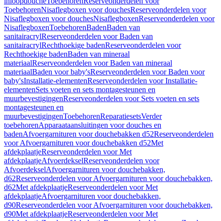
inloopdouche
Toebehoren
Reserveonderdelen voor
Toebehoren
Nisaflegboxen voor douches
Reserveonderdelen voor
Nisaflegboxen voor douches
Nisaflegboxen
Reserveonderdelen voor
Nisaflegboxen
Toebehoren
Baden
Baden van
sanitairacryl
Reserveonderdelen voor Baden van
sanitairacryl
Rechthoekige baden
Reserveonderdelen voor
Rechthoekige baden
Baden van mineraal
materiaal
Reserveonderdelen voor Baden van mineraal
materiaal
Baden voor baby's
Reserveonderdelen voor Baden voor
baby's
Installatie-elementen
Reserveonderdelen voor Installatie-
elementen
Sets voeten en sets montagesteunen en
muurbevestigingen
Reserveonderdelen voor Sets voeten en sets
montagesteunen en
muurbevestigingen
Toebehoren
Reparatiesets
Verder
toebehoren
Apparaataansluitingen voor douches en
baden
Afvoergarnituren voor douchebakken d52
Reserveonderdelen
voor Afvoergarnituren voor douchebakken d52
Met
afdekplaatje
Reserveonderdelen voor Met
afdekplaatje
Afvoerdeksel
Reserveonderdelen voor
Afvoerdeksel
Afvoergarnituren voor douchebakken,
d62
Reserveonderdelen voor Afvoergarnituren voor douchebakken,
d62
Met afdekplaatje
Reserveonderdelen voor Met
afdekplaatje
Afvoergarnituren voor douchebakken,
d90
Reserveonderdelen voor Afvoergarnituren voor douchebakken,
d90
Met afdekplaatje
Reserveonderdelen voor Met