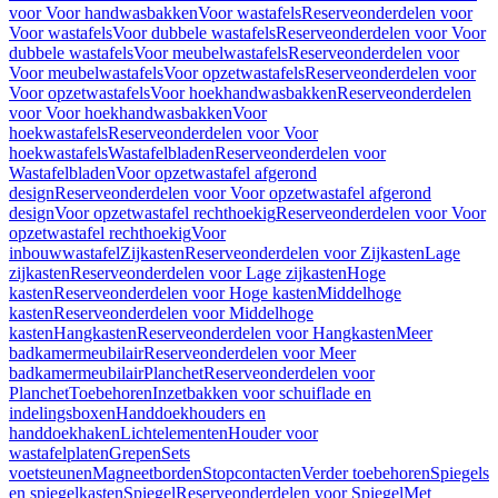
voor Voor handwasbakken
Voor wastafels
Reserveonderdelen voor
Voor wastafels
Voor dubbele wastafels
Reserveonderdelen voor Voor
dubbele wastafels
Voor meubelwastafels
Reserveonderdelen voor
Voor meubelwastafels
Voor opzetwastafels
Reserveonderdelen voor
Voor opzetwastafels
Voor hoekhandwasbakken
Reserveonderdelen
voor Voor hoekhandwasbakken
Voor
hoekwastafels
Reserveonderdelen voor Voor
hoekwastafels
Wastafelbladen
Reserveonderdelen voor
Wastafelbladen
Voor opzetwastafel afgerond
design
Reserveonderdelen voor Voor opzetwastafel afgerond
design
Voor opzetwastafel rechthoekig
Reserveonderdelen voor Voor
opzetwastafel rechthoekig
Voor
inbouwwastafel
Zijkasten
Reserveonderdelen voor Zijkasten
Lage
zijkasten
Reserveonderdelen voor Lage zijkasten
Hoge
kasten
Reserveonderdelen voor Hoge kasten
Middelhoge
kasten
Reserveonderdelen voor Middelhoge
kasten
Hangkasten
Reserveonderdelen voor Hangkasten
Meer
badkamermeubilair
Reserveonderdelen voor Meer
badkamermeubilair
Planchet
Reserveonderdelen voor
Planchet
Toebehoren
Inzetbakken voor schuiflade en
indelingsboxen
Handdoekhouders en
handdoekhaken
Lichtelementen
Houder voor
wastafelplaten
Grepen
Sets
voetsteunen
Magneetborden
Stopcontacten
Verder toebehoren
Spiegels
en spiegelkasten
Spiegel
Reserveonderdelen voor Spiegel
Met