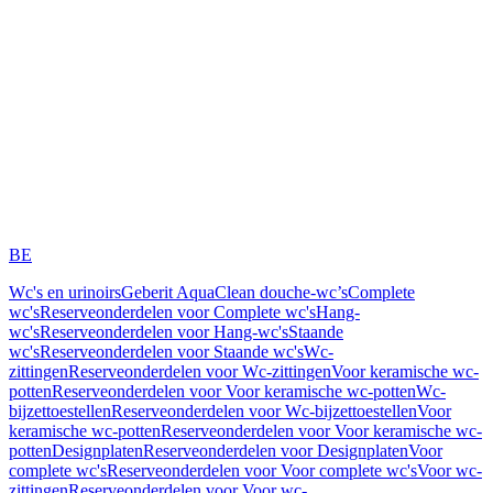
BE
Wc's en urinoirs
Geberit AquaClean douche-wc’s
Complete
wc's
Reserveonderdelen voor Complete wc's
Hang-
wc's
Reserveonderdelen voor Hang-wc's
Staande
wc's
Reserveonderdelen voor Staande wc's
Wc-
zittingen
Reserveonderdelen voor Wc-zittingen
Voor keramische wc-
potten
Reserveonderdelen voor Voor keramische wc-potten
Wc-
bijzettoestellen
Reserveonderdelen voor Wc-bijzettoestellen
Voor
keramische wc-potten
Reserveonderdelen voor Voor keramische wc-
potten
Designplaten
Reserveonderdelen voor Designplaten
Voor
complete wc's
Reserveonderdelen voor Voor complete wc's
Voor wc-
zittingen
Reserveonderdelen voor Voor wc-