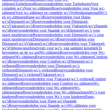
zittingen
Toebehoren
Reserveonderdelen voor Toebehoren
Voor
complete wc's
Voor wc-zittingen
Reserveonderdelen voor Voor wc-
zittingen
Voor wc-zittingen en complete wc's
Verbruiksmateriaal
Wc's
en wc-zittingen
Hang-wc's
Reserveonderdelen voor Hang-
wc's
Diepspoel-wc's
Reserveonderdelen voor Diepspoel-
wc's
Vlakspoel-wc's
Reserveonderdelen voor Vlakspoel-wc's
Staande
wc's
Reserveonderdelen voor Staande wc's
Diepspoel-wc’s voor
opzet spoelreservoir
Reserveonderdelen voor Diepspoel-wc’s voor
opzet spoelreservoir
Diepspoel-wc's
Reserveonderdelen voor
Diepspoel-wc's
Vlakspoel-wc's
Reserveonderdelen voor Vlakspoel-
wc's
Opbouwspoelreservoirs voor wc's, van sanitaire keramiek
Te
bevestigen op de wc-pot
Wc-zittingen
Reserveonderdelen voor Wc-
zittingen
Wc-zittingen
Reserveonderdelen voor Wc-zittingen
Comfort-
wc's
Reserveonderdelen voor Comfort-wc's
Diepspoel-wc’s
verhoogd
Reserveonderdelen voor Diepspoel-wc’s
verhoogd
Diepspoel-wc's verlengd
Reserveonderdelen voor
Diepspoel-wc's verlengd
Vlakspoel-wc’s
verlengd
Reserveonderdelen voor Vlakspoel-wc’s verlengd
Comfort
wc-zittingen
Reserveonderdelen voor Comfort wc-zittingen
Wc-
zittingen
Reserveonderdelen voor Wc-zittingen
Wc-
zittingsringen
Reserveonderdelen voor Wc-zittingsringen
Wc’s voor
kinderen
Reserveonderdelen voor Wc’s voor kinderen
Hang-
wc's
Reserveonderdelen voor Hang-wc's
Staande
wc's
Reserveonderdelen voor Staande wc's
Wc-zittingen voor
kinderen
Reserveonderdelen voor Wc-zittingen voor kinderen
Wc-