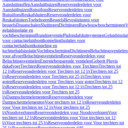
Aansluitmoffen
Aansluitbuizen
Reserveonderdelen voor
Aansluitbuizen
Buissifons
Reserveonderdelen voor
Buissifons
Reukafsluiters
Reserveonderdelen voor
Reukafsluiters
Toebehoren
Beugels
Bevestigingen voor
beugels
Draagschalen
Sluitingen
Dichtingen
Ruwbouwbeschermingen
V
geluidsisolatie en
vochtbescherming
Brandpreventie
Plafondafsluitsystemen
Geluidsisolat
voor contactgeluidsontkoppeling
Isolaties voor
contactgeluidsontkoppeling en
luchtgeluidsisolatie
Vochtbescherming
Dichtingen
Beluchtingsventielen
voor afvoer
Beluchtingsventielen
Reserveonderdelen voor
Beluchtingsventielen
Energiebesparende ventielen
Geberit Pluvia
dakafvoer
Trechters
Reserveonderdelen voor Trechters
Trechters tot
12 l/s
Reserveonderdelen voor Trechters tot 12 l/s
Trechters tot 25
l/s
Reserveonderdelen voor Trechters tot 25 l/s
Trechters voor
goten
Reserveonderdelen voor Trechters voor goten
Trechters tot 12
l/s
Reserveonderdelen voor Trechters tot 12 l/s
Trechters tot 25
l/s
Reserveonderdelen voor Trechters tot 25
l/s
Dampschermelementen
Reserveonderdelen voor
Dampschermelementen
Voor trechters tot 12 l/s
Reserveonderdelen
voor Voor trechters tot 12 l/s
Voor trechters tot 25
l/s
Noodoverlopen
Reserveonderdelen voor Noodoverlopen
Voor
trechters tot 12 l/s
Reserveonderdelen voor Voor trechters tot 12
l/s
Voor trechters tot 25 l/s
Reserveonderdelen voor Voor trechters tot
25 l/s
Bevestigingen
Bevestigingssysteem d40–