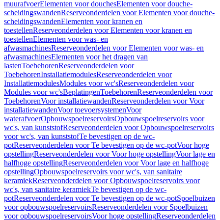
muurafvoer
Elementen voor douches
Elementen voor douche-
scheidingswanden
Reserveonderdelen voor Elementen voor douche-
scheidingswanden
Elementen voor kranen en
toestellen
Reserveonderdelen voor Elementen voor kranen en
toestellen
Elementen voor was- en
afwasmachines
Reserveonderdelen voor Elementen voor was- en
afwasmachines
Elementen voor het dragen van
lasten
Toebehoren
Reserveonderdelen voor
Toebehoren
Installatiemodules
Reserveonderdelen voor
Installatiemodules
Modules voor wc's
Reserveonderdelen voor
Modules voor wc's
Beplatingen
Toebehoren
Reserveonderdelen voor
Toebehoren
Voor installatiewanden
Reserveonderdelen voor Voor
installatiewanden
Voor toevoersystemen
Voor
waterafvoer
Opbouwspoelreservoirs
Opbouwspoelreservoirs voor
wc's, van kunststof
Reserveonderdelen voor Opbouwspoelreservoirs
voor wc's, van kunststof
Te bevestigen op de wc-
pot
Reserveonderdelen voor Te bevestigen op de wc-pot
Voor hoge
opstelling
Reserveonderdelen voor Voor hoge opstelling
Voor lage en
halfhoge opstelling
Reserveonderdelen voor Voor lage en halfhoge
opstelling
Opbouwspoelreservoirs voor wc's, van sanitaire
keramiek
Reserveonderdelen voor Opbouwspoelreservoirs voor
wc's, van sanitaire keramiek
Te bevestigen op de wc-
pot
Reserveonderdelen voor Te bevestigen op de wc-pot
Spoelbuizen
voor opbouwspoelreservoirs
Reserveonderdelen voor Spoelbuizen
voor opbouwspoelreservoirs
Voor hoge opstelling
Reserveonderdelen