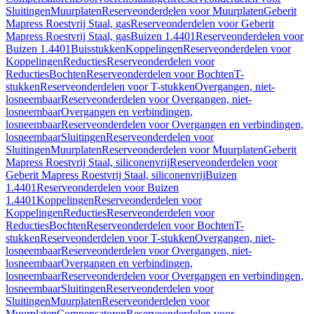
Sluitingen
Muurplaten
Reserveonderdelen voor Muurplaten
Geberit
Mapress Roestvrij Staal, gas
Reserveonderdelen voor Geberit
Mapress Roestvrij Staal, gas
Buizen 1.4401
Reserveonderdelen voor
Buizen 1.4401
Buisstukken
Koppelingen
Reserveonderdelen voor
Koppelingen
Reducties
Reserveonderdelen voor
Reducties
Bochten
Reserveonderdelen voor Bochten
T-
stukken
Reserveonderdelen voor T-stukken
Overgangen, niet-
losneembaar
Reserveonderdelen voor Overgangen, niet-
losneembaar
Overgangen en verbindingen,
losneembaar
Reserveonderdelen voor Overgangen en verbindingen,
losneembaar
Sluitingen
Reserveonderdelen voor
Sluitingen
Muurplaten
Reserveonderdelen voor Muurplaten
Geberit
Mapress Roestvrij Staal, siliconenvrij
Reserveonderdelen voor
Geberit Mapress Roestvrij Staal, siliconenvrij
Buizen
1.4401
Reserveonderdelen voor Buizen
1.4401
Koppelingen
Reserveonderdelen voor
Koppelingen
Reducties
Reserveonderdelen voor
Reducties
Bochten
Reserveonderdelen voor Bochten
T-
stukken
Reserveonderdelen voor T-stukken
Overgangen, niet-
losneembaar
Reserveonderdelen voor Overgangen, niet-
losneembaar
Overgangen en verbindingen,
losneembaar
Reserveonderdelen voor Overgangen en verbindingen,
losneembaar
Sluitingen
Reserveonderdelen voor
Sluitingen
Muurplaten
Reserveonderdelen voor
Muurplaten
Compensatoren
Reserveonderdelen voor