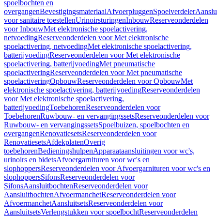
spoelbochten en
overgangen
Bevestigingsmateriaal
Afvoerpluggen
Spoelverdeler
Aanslu
voor sanitaire toestellen
Urinoirsturingen
Inbouw
Reserveonderdelen
voor Inbouw
Met elektronische spoelactivering,
netvoeding
Reserveonderdelen voor Met elektronische
spoelactivering, netvoeding
Met elektronische spoelactivering,
batterijvoeding
Reserveonderdelen voor Met elektronische
spoelactivering, batterijvoeding
Met pneumatische
spoelactivering
Reserveonderdelen voor Met pneumatische
spoelactivering
Opbouw
Reserveonderdelen voor Opbouw
Met
elektronische spoelactivering, batterijvoeding
Reserveonderdelen
voor Met elektronische spoelactivering,
batterijvoeding
Toebehoren
Reserveonderdelen voor
Toebehoren
Ruwbouw- en vervangingssets
Reserveonderdelen voor
Ruwbouw- en vervangingssets
Spoelbuizen, spoelbochten en
overgangen
Renovatiesets
Reserveonderdelen voor
Renovatiesets
Afdekplaten
Overig
toebehoren
Bedieningshulpen
Apparaataansluitingen voor wc's,
urinoirs en bidets
Afvoergarnituren voor wc's en
slophoppers
Reserveonderdelen voor Afvoergarnituren voor wc's en
slophoppers
Sifons
Reserveonderdelen voor
Sifons
Aansluitbochten
Reserveonderdelen voor
Aansluitbochten
Afvoermanchet
Reserveonderdelen voor
Afvoermanchet
Aansluitsets
Reserveonderdelen voor
Aansluitsets
Verlengstukken voor spoelbocht
Reserveonderdelen