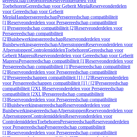
gereedschap
Toebehoren
Reserveonderdelen voor
Toebehoren
Gereedschap voor Geberit Mepla
Reserveonderdelen
voor Gereedschap voor Geberit
Mepla
Handpersgereedschap
Persgereedschap compatibiliteit
[1]
Reserveonderdelen voor Persgereedschap compatibiliteit
[1]
Persgereedschap compatibiliteit [2]
Reserveonderdelen voor
Persgereedschap compatibiliteit
[2]
Buisbewerkingsgereedschap
Reserveonderdelen voor
Buisbewerkingsgereedschap
Afpersstoppen
Reserveonderdelen voor
Afpersstoppen
Controlemiddelen
Toebehoren
Gereedschap voor
Geberit Mapress
Reserveonderdelen voor Gereedschap voor Geberit
Mapress
Persgereedschap compatibiliteit [1]
Reserveonderdelen voor
Persgereedschap compatibiliteit [1]
Persgereedschap compatibiliteit
[2]
Reserveonderdelen voor Persgereedschap compatibiliteit
[2]
Persgereedschappen compatibiliteit [1] / [2]
Reserveonderdelen
voor Persgereedschappen compatibiliteit [1] / [2]
Persgereedschap
compatibiliteit [2XL]
Reserveonderdelen voor Persgereedschap
compatibiliteit [2XL]
Persgereedschap compatibiliteit
[3]
Reserveonderdelen voor Persgereedschap compatibiliteit
[3]
Buisbewerkingsgereedschap
Reserveonderdelen voor
Buisbewerkingsgereedschap
Afpersstoppen
Reserveonderdelen voor
Afpersstoppen
Controlemiddelen
Reserveonderdelen voor
Controlemiddelen
Toebehoren
Persgereedschap
Reserveonderdelen
voor Persgereedschap
Persgereedschap compatibiliteit
[1]
Reserveonderdelen voor Persgereedschap compatibiliteit