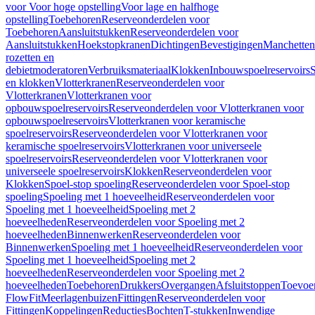
voor Voor hoge opstelling
Voor lage en halfhoge
opstelling
Toebehoren
Reserveonderdelen voor
Toebehoren
Aansluitstukken
Reserveonderdelen voor
Aansluitstukken
Hoekstopkranen
Dichtingen
Bevestigingen
Manchetten
rozetten en
debietmoderatoren
Verbruiksmateriaal
Klokken
Inbouwspoelreservoirs
en klokken
Vlotterkranen
Reserveonderdelen voor
Vlotterkranen
Vlotterkranen voor
opbouwspoelreservoirs
Reserveonderdelen voor Vlotterkranen voor
opbouwspoelreservoirs
Vlotterkranen voor keramische
spoelreservoirs
Reserveonderdelen voor Vlotterkranen voor
keramische spoelreservoirs
Vlotterkranen voor universeele
spoelreservoirs
Reserveonderdelen voor Vlotterkranen voor
universeele spoelreservoirs
Klokken
Reserveonderdelen voor
Klokken
Spoel-stop spoeling
Reserveonderdelen voor Spoel-stop
spoeling
Spoeling met 1 hoeveelheid
Reserveonderdelen voor
Spoeling met 1 hoeveelheid
Spoeling met 2
hoeveelheden
Reserveonderdelen voor Spoeling met 2
hoeveelheden
Binnenwerken
Reserveonderdelen voor
Binnenwerken
Spoeling met 1 hoeveelheid
Reserveonderdelen voor
Spoeling met 1 hoeveelheid
Spoeling met 2
hoeveelheden
Reserveonderdelen voor Spoeling met 2
hoeveelheden
Toebehoren
Drukkers
Overgangen
Afsluitstoppen
Toevoe
FlowFit
Meerlagenbuizen
Fittingen
Reserveonderdelen voor
Fittingen
Koppelingen
Reducties
Bochten
T-stukken
Inwendige