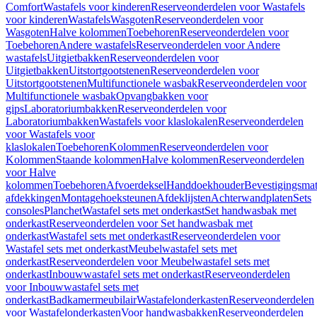
Comfort
Wastafels voor kinderen
Reserveonderdelen voor Wastafels
voor kinderen
Wastafels
Wasgoten
Reserveonderdelen voor
Wasgoten
Halve kolommen
Toebehoren
Reserveonderdelen voor
Toebehoren
Andere wastafels
Reserveonderdelen voor Andere
wastafels
Uitgietbakken
Reserveonderdelen voor
Uitgietbakken
Uitstortgootstenen
Reserveonderdelen voor
Uitstortgootstenen
Multifunctionele wasbak
Reserveonderdelen voor
Multifunctionele wasbak
Opvangbakken voor
gips
Laboratoriumbakken
Reserveonderdelen voor
Laboratoriumbakken
Wastafels voor klaslokalen
Reserveonderdelen
voor Wastafels voor
klaslokalen
Toebehoren
Kolommen
Reserveonderdelen voor
Kolommen
Staande kolommen
Halve kolommen
Reserveonderdelen
voor Halve
kolommen
Toebehoren
Afvoerdeksel
Handdoekhouder
Bevestigingsmat
afdekkingen
Montagehoeksteunen
Afdeklijsten
Achterwandplaten
Sets
consoles
Planchet
Wastafel sets met onderkast
Set handwasbak met
onderkast
Reserveonderdelen voor Set handwasbak met
onderkast
Wastafel sets met onderkast
Reserveonderdelen voor
Wastafel sets met onderkast
Meubelwastafel sets met
onderkast
Reserveonderdelen voor Meubelwastafel sets met
onderkast
Inbouwwastafel sets met onderkast
Reserveonderdelen
voor Inbouwwastafel sets met
onderkast
Badkamermeubilair
Wastafelonderkasten
Reserveonderdelen
voor Wastafelonderkasten
Voor handwasbakken
Reserveonderdelen