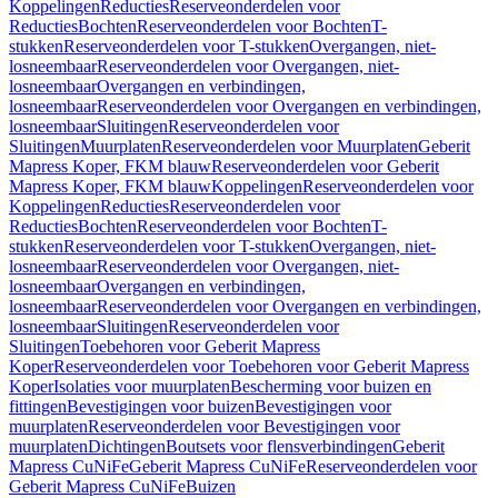
Koppelingen
Reducties
Reserveonderdelen voor
Reducties
Bochten
Reserveonderdelen voor Bochten
T-
stukken
Reserveonderdelen voor T-stukken
Overgangen, niet-
losneembaar
Reserveonderdelen voor Overgangen, niet-
losneembaar
Overgangen en verbindingen,
losneembaar
Reserveonderdelen voor Overgangen en verbindingen,
losneembaar
Sluitingen
Reserveonderdelen voor
Sluitingen
Muurplaten
Reserveonderdelen voor Muurplaten
Geberit
Mapress Koper, FKM blauw
Reserveonderdelen voor Geberit
Mapress Koper, FKM blauw
Koppelingen
Reserveonderdelen voor
Koppelingen
Reducties
Reserveonderdelen voor
Reducties
Bochten
Reserveonderdelen voor Bochten
T-
stukken
Reserveonderdelen voor T-stukken
Overgangen, niet-
losneembaar
Reserveonderdelen voor Overgangen, niet-
losneembaar
Overgangen en verbindingen,
losneembaar
Reserveonderdelen voor Overgangen en verbindingen,
losneembaar
Sluitingen
Reserveonderdelen voor
Sluitingen
Toebehoren voor Geberit Mapress
Koper
Reserveonderdelen voor Toebehoren voor Geberit Mapress
Koper
Isolaties voor muurplaten
Bescherming voor buizen en
fittingen
Bevestigingen voor buizen
Bevestigingen voor
muurplaten
Reserveonderdelen voor Bevestigingen voor
muurplaten
Dichtingen
Boutsets voor flensverbindingen
Geberit
Mapress CuNiFe
Geberit Mapress CuNiFe
Reserveonderdelen voor
Geberit Mapress CuNiFe
Buizen