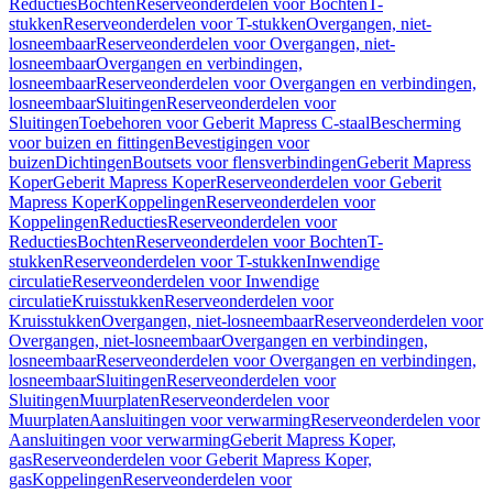
Reducties
Bochten
Reserveonderdelen voor Bochten
T-
stukken
Reserveonderdelen voor T-stukken
Overgangen, niet-
losneembaar
Reserveonderdelen voor Overgangen, niet-
losneembaar
Overgangen en verbindingen,
losneembaar
Reserveonderdelen voor Overgangen en verbindingen,
losneembaar
Sluitingen
Reserveonderdelen voor
Sluitingen
Toebehoren voor Geberit Mapress C-staal
Bescherming
voor buizen en fittingen
Bevestigingen voor
buizen
Dichtingen
Boutsets voor flensverbindingen
Geberit Mapress
Koper
Geberit Mapress Koper
Reserveonderdelen voor Geberit
Mapress Koper
Koppelingen
Reserveonderdelen voor
Koppelingen
Reducties
Reserveonderdelen voor
Reducties
Bochten
Reserveonderdelen voor Bochten
T-
stukken
Reserveonderdelen voor T-stukken
Inwendige
circulatie
Reserveonderdelen voor Inwendige
circulatie
Kruisstukken
Reserveonderdelen voor
Kruisstukken
Overgangen, niet-losneembaar
Reserveonderdelen voor
Overgangen, niet-losneembaar
Overgangen en verbindingen,
losneembaar
Reserveonderdelen voor Overgangen en verbindingen,
losneembaar
Sluitingen
Reserveonderdelen voor
Sluitingen
Muurplaten
Reserveonderdelen voor
Muurplaten
Aansluitingen voor verwarming
Reserveonderdelen voor
Aansluitingen voor verwarming
Geberit Mapress Koper,
gas
Reserveonderdelen voor Geberit Mapress Koper,
gas
Koppelingen
Reserveonderdelen voor