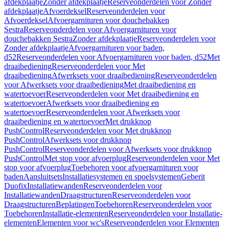
afdekplaatje
Zonder afdekplaatje
Reserveonderdelen voor Zonder
afdekplaatje
Afvoerdeksel
Reserveonderdelen voor
Afvoerdeksel
Afvoergarnituren voor douchebakken
Sestra
Reserveonderdelen voor Afvoergarnituren voor
douchebakken Sestra
Zonder afdekplaatje
Reserveonderdelen voor
Zonder afdekplaatje
Afvoergarnituren voor baden,
d52
Reserveonderdelen voor Afvoergarnituren voor baden, d52
Met
draaibediening
Reserveonderdelen voor Met
draaibediening
Afwerksets voor draaibediening
Reserveonderdelen
voor Afwerksets voor draaibediening
Met draaibediening en
watertoevoer
Reserveonderdelen voor Met draaibediening en
watertoevoer
Afwerksets voor draaibediening en
watertoevoer
Reserveonderdelen voor Afwerksets voor
draaibediening en watertoevoer
Met drukknop
PushControl
Reserveonderdelen voor Met drukknop
PushControl
Afwerksets voor drukknop
PushControl
Reserveonderdelen voor Afwerksets voor drukknop
PushControl
Met stop voor afvoerplug
Reserveonderdelen voor Met
stop voor afvoerplug
Toebehoren voor afvoergarnituren voor
baden
Aansluitsets
Installatiesystemen en spoelsystemen
Geberit
Duofix
Installatiewanden
Reserveonderdelen voor
Installatiewanden
Draagstructuren
Reserveonderdelen voor
Draagstructuren
Beplatingen
Toebehoren
Reserveonderdelen voor
Toebehoren
Installatie-elementen
Reserveonderdelen voor Installatie-
elementen
Elementen voor wc's
Reserveonderdelen voor Elementen