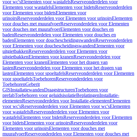
voor wc's
Elementen voor wastafels
Reserveonderdelen voor
Elementen voor wastafels
Elementen voor bidets
Reserveonderdelen
voor Elementen voor bidets
Elementen voor
urinoirs
Reserveonderdelen voor Elementen voor urinoirs
Elementen
voor douches met muurafvoer
Reserveonderdelen voor Elementen
voor douches met muurafvoer
Elementen voor douches en
baden
Reserveonderdelen voor Elementen voor douches en
baden
Elementen voor douchescheidingswanden
Reserveonderdelen
voor Elementen voor douchescheidingswanden
Elementen voor
uitgietbakken
Reserveonderdelen voor Elementen voor
uitgietbakken
Elementen voor kranen
Reserveonderdelen voor
Elementen voor kranen
Elementen voor het dragen van
lasten
Reserveonderdelen voor Elementen voor het dragen van
lasten
Elementen voor spoeltafels
Reserveonderdelen voor Elementen
voor spoeltafels
Toebehoren
Reserveonderdelen voor
Toebehoren
Geberit
GIS
Installatiewanden
Draagstructuren
Toebehoren voor
prefab
Toebehoren voor geluidsisolatie
Beplatingen
Installatie-
elementen
Reserveonderdelen voor Installatie-elementen
Elementen
voor wc's
Reserveonderdelen voor Elementen voor wc's
Elementen
voor wastafels
Reserveonderdelen voor Elementen voor
wastafels
Elementen voor bidets
Reserveonderdelen voor Elementen
voor bidets
Elementen voor urinoirs
Reserveonderdelen voor
Elementen voor urinoirs
Elementen voor douches met
muurafvoer
Reserveonderdelen voor Elementen voor douches met