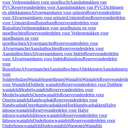
voor Verlengstukken voor spoelbocht
Aansluitstukken van
PVC
Reserveonderdelen voor Aansluitstukken van PVC
Dichtingen
en afdekkappen
Afvoergarnituren voor urinoirs
Reserveonderdelen
voor Afvoergarnituren voor urinoirs
Urinoirsifons
Reserveonderdelen
voor Urinoirsifons
Buissifons
Reserveonderdelen voor
Buissifons
Verlengstukken voor spoelbuizen en voor
spoelbochten
Reserveonderdelen voor Verlengstukken voor
spoelbuizen en voor
spoelbochten
Afvoermanchet
Reserveonderdelen voor
Afvoermanchet
Aansluitbochten
Reserveonderdelen voor
Aansluitbochten
Afvoergarnituren voor bidets
Reserveonderdelen
voor Afvoergarnituren voor bidets
Buissifons
Reserveonderdelen
voor
Buissifons
Afvoermanchet
Aansluitbochten
Afdekkingen
Aansluitingen
voor
Soldeerhulzen
Wastafelopstellingen
Wastafels
Wastafels
Reserveonderde
voor Wastafels
Dubbele wastafels
Reserveonderdelen voor Dubbele
wastafels
Meubelwastafels
Reserveonderdelen voor
Meubelwastafels
Opzetwastafels
Reserveonderdelen voor
Opzetwastafels
Handwasbak
Reserveonderdelen voor
Handwasbak
Opzethandwasbakken
Hoekhandwasbakken
Halve
inbouwwastafels
Reserveonderdelen voor Halve
inbouwwastafels
Inbouwwastafels
Reserveonderdelen voor
Inbouwwastafels
Onderbouwwastafels
Reserveonderdelen voor
Onderbouwwastafels
Hoekwastafels
Wasgoten
Wastafels