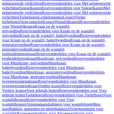
geïntegreerde verlichting
Reserveonderdelen voor Met geïntegreerde
verlichting
Spiegelkasten
Reserveonderdelen voor Spiegelkasten
Met
geïntegreerde verlichting
Reserveonderdelen voor Met geïntegreerde
verlichting
Toebehoren
Lichtelementen
Grepen
Verder
toebehoren
Stopcontacten
Kranen
Wastafelkranen
Reserveonderdelen
voor Wastafelkranen
Kraan op de wastafel,
netvoeding
Reserveonderdelen voor Kraan op de wastafel,
netvoeding
Kraan op de wastafel, batterijvoeding
Reserveonderdelen
voor Kraan op de wastafel, batterijvoeding
Kraan op de wastafel,
generatorvoeding
Reserveonderdelen voor Kraan op de wastafel,
generatorvoeding
Kraan op de wastafel,
eenhendelmengkraan
Reserveonderdelen voor Kraan op de wastafel,
eenhendelmengkraan
Muurkraan, netvoeding
Reserveonderdelen
voor Muurkraan, netvoeding
Muurkraan,
batterijvoeding
Reserveonderdelen voor Muurkraan,
batterijvoeding
Muurkraan, generatorvoeding
Reserveonderdelen
voor Muurkraan, generatorvoeding
Muurkraan,
tweegreepsmengkraan
Reserveonderdelen voor Muurkraan,
tweegreepsmengkraan
Verdere kranen
Reserveonderdelen voor
Verdere kranen
Voor gebruik buiten
Reserveonderdelen voor Voor
gebruik buiten
Toebehoren
Reserveonderdelen voor Toebehoren
Voor
wastafelkranen
Reserveonderdelen voor Voor
wastafelkranen
Apparaataansluitingen voor wastafelopstelling,
spoelbakken, apparaten en uitgietbakken
Afvoergarnituren voor
wastafels
Reserveonderdelen voor Afvoergarnituren voor