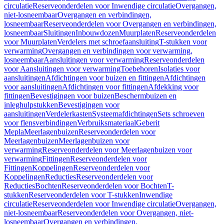
circulatie
Reserveonderdelen voor Inwendige circulatie
Overgangen,
niet-losneembaar
Overgangen en verbindingen,
losneembaar
Reserveonderdelen voor Overgangen en verbindingen,
losneembaar
Sluitingen
Inbouwdozen
Muurplaten
Reserveonderdelen
voor Muurplaten
Verdelers met schroefaansluiting
T-stukken voor
verwarming
Overgangen en verbindingen voor verwarming,
losneembaar
Aansluitingen voor verwarming
Reserveonderdelen
voor Aansluitingen voor verwarming
Toebehoren
Isolaties voor
aansluitingen
Afdichtingen voor buizen en fittingen
Afdichtingen
voor aansluitingen
Afdichtingen voor fittingen
Afdekking voor
fittingen
Bevestigingen voor buizen
Beschermbuizen en
inleghulpstukken
Bevestigingen voor
aansluitingen
Verdelerkasten
Systeemafdichtingen
Sets schroeven
voor flensverbindingen
Verbruiksmateriaal
Geberit
Mepla
Meerlagenbuizen
Reserveonderdelen voor
Meerlagenbuizen
Meerlagenbuizen voor
verwarming
Reserveonderdelen voor Meerlagenbuizen voor
verwarming
Fittingen
Reserveonderdelen voor
Fittingen
Koppelingen
Reserveonderdelen voor
Koppelingen
Reducties
Reserveonderdelen voor
Reducties
Bochten
Reserveonderdelen voor Bochten
T-
stukken
Reserveonderdelen voor T-stukken
Inwendige
circulatie
Reserveonderdelen voor Inwendige circulatie
Overgangen,
niet-losneembaar
Reserveonderdelen voor Overgangen, niet-
losneembaar
Overgangen en verbindingen,