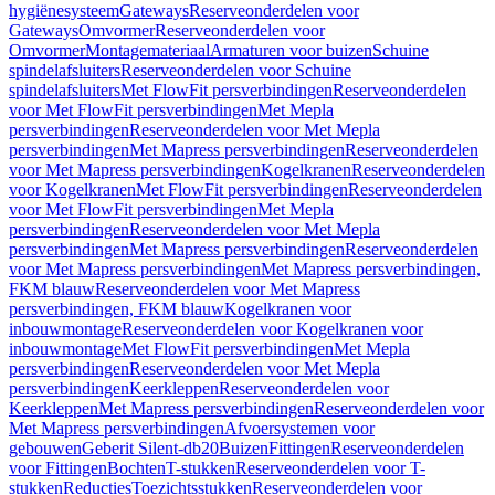
hygiënesysteem
Gateways
Reserveonderdelen voor
Gateways
Omvormer
Reserveonderdelen voor
Omvormer
Montagemateriaal
Armaturen voor buizen
Schuine
spindelafsluiters
Reserveonderdelen voor Schuine
spindelafsluiters
Met FlowFit persverbindingen
Reserveonderdelen
voor Met FlowFit persverbindingen
Met Mepla
persverbindingen
Reserveonderdelen voor Met Mepla
persverbindingen
Met Mapress persverbindingen
Reserveonderdelen
voor Met Mapress persverbindingen
Kogelkranen
Reserveonderdelen
voor Kogelkranen
Met FlowFit persverbindingen
Reserveonderdelen
voor Met FlowFit persverbindingen
Met Mepla
persverbindingen
Reserveonderdelen voor Met Mepla
persverbindingen
Met Mapress persverbindingen
Reserveonderdelen
voor Met Mapress persverbindingen
Met Mapress persverbindingen,
FKM blauw
Reserveonderdelen voor Met Mapress
persverbindingen, FKM blauw
Kogelkranen voor
inbouwmontage
Reserveonderdelen voor Kogelkranen voor
inbouwmontage
Met FlowFit persverbindingen
Met Mepla
persverbindingen
Reserveonderdelen voor Met Mepla
persverbindingen
Keerkleppen
Reserveonderdelen voor
Keerkleppen
Met Mapress persverbindingen
Reserveonderdelen voor
Met Mapress persverbindingen
Afvoersystemen voor
gebouwen
Geberit Silent-db20
Buizen
Fittingen
Reserveonderdelen
voor Fittingen
Bochten
T-stukken
Reserveonderdelen voor T-
stukken
Reducties
Toezichtsstukken
Reserveonderdelen voor