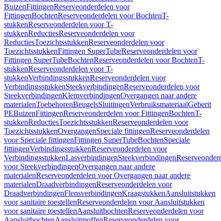
Buizen
Fittingen
Reserveonderdelen voor
Fittingen
Bochten
Reserveonderdelen voor Bochten
T-
stukken
Reserveonderdelen voor T-
stukken
Reducties
Reserveonderdelen voor
Reducties
Toezichtsstukken
Reserveonderdelen voor
Toezichtsstukken
Fittingen SuperTube
Reserveonderdelen voor
Fittingen SuperTube
Bochten
Reserveonderdelen voor Bochten
T-
stukken
Reserveonderdelen voor T-
stukken
Verbindingsstukken
Reserveonderdelen voor
Verbindingsstukken
Steekverbindingen
Reserveonderdelen voor
Steekverbindingen
Klemverbindingen
Overgangen naar andere
materialen
Toebehoren
Beugels
Sluitingen
Verbruiksmateriaal
Geberit
PE
Buizen
Fittingen
Reserveonderdelen voor Fittingen
Bochten
T-
stukken
Reducties
Toezichtsstukken
Reserveonderdelen voor
Toezichtsstukken
Overgangen
Speciale fittingen
Reserveonderdelen
voor Speciale fittingen
Fittingen SuperTube
Bochten
Speciale
fittingen
Verbindingsstukken
Reserveonderdelen voor
Verbindingsstukken
Lasverbindingen
Steekverbindingen
Reserveonder
voor Steekverbindingen
Overgangen naar andere
materialen
Reserveonderdelen voor Overgangen naar andere
materialen
Draadverbindingen
Reserveonderdelen voor
Draadverbindingen
Flensverbindingen
Kraagstukken
Aansluitstukken
voor sanitaire toestellen
Reserveonderdelen voor Aansluitstukken
voor sanitaire toestellen
Aansluitbochten
Reserveonderdelen voor
Aansluitbochten
Aansluitmoffen
Reserveonderdelen voor