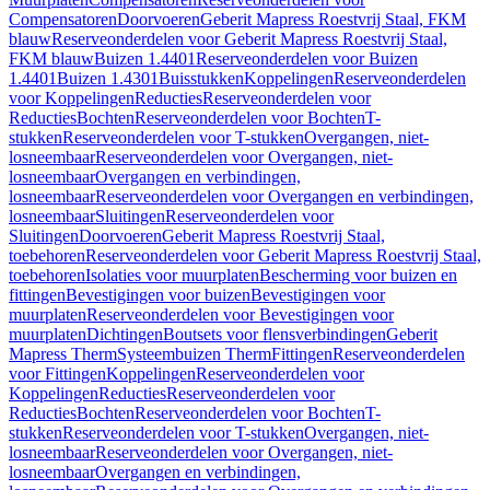
Compensatoren
Doorvoeren
Geberit Mapress Roestvrij Staal, FKM
blauw
Reserveonderdelen voor Geberit Mapress Roestvrij Staal,
FKM blauw
Buizen 1.4401
Reserveonderdelen voor Buizen
1.4401
Buizen 1.4301
Buisstukken
Koppelingen
Reserveonderdelen
voor Koppelingen
Reducties
Reserveonderdelen voor
Reducties
Bochten
Reserveonderdelen voor Bochten
T-
stukken
Reserveonderdelen voor T-stukken
Overgangen, niet-
losneembaar
Reserveonderdelen voor Overgangen, niet-
losneembaar
Overgangen en verbindingen,
losneembaar
Reserveonderdelen voor Overgangen en verbindingen,
losneembaar
Sluitingen
Reserveonderdelen voor
Sluitingen
Doorvoeren
Geberit Mapress Roestvrij Staal,
toebehoren
Reserveonderdelen voor Geberit Mapress Roestvrij Staal,
toebehoren
Isolaties voor muurplaten
Bescherming voor buizen en
fittingen
Bevestigingen voor buizen
Bevestigingen voor
muurplaten
Reserveonderdelen voor Bevestigingen voor
muurplaten
Dichtingen
Boutsets voor flensverbindingen
Geberit
Mapress Therm
Systeembuizen Therm
Fittingen
Reserveonderdelen
voor Fittingen
Koppelingen
Reserveonderdelen voor
Koppelingen
Reducties
Reserveonderdelen voor
Reducties
Bochten
Reserveonderdelen voor Bochten
T-
stukken
Reserveonderdelen voor T-stukken
Overgangen, niet-
losneembaar
Reserveonderdelen voor Overgangen, niet-
losneembaar
Overgangen en verbindingen,