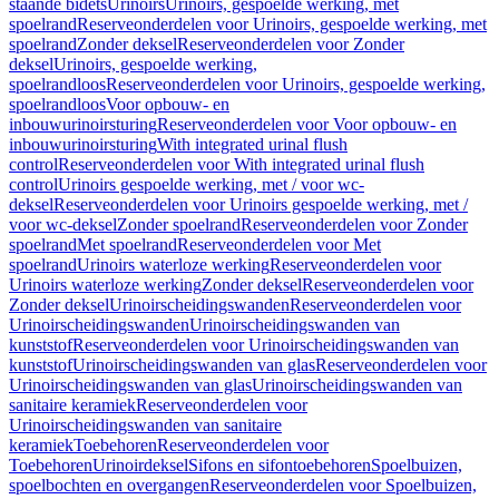
staande bidets
Urinoirs
Urinoirs, gespoelde werking, met
spoelrand
Reserveonderdelen voor Urinoirs, gespoelde werking, met
spoelrand
Zonder deksel
Reserveonderdelen voor Zonder
deksel
Urinoirs, gespoelde werking,
spoelrandloos
Reserveonderdelen voor Urinoirs, gespoelde werking,
spoelrandloos
Voor opbouw- en
inbouwurinoirsturing
Reserveonderdelen voor Voor opbouw- en
inbouwurinoirsturing
With integrated urinal flush
control
Reserveonderdelen voor With integrated urinal flush
control
Urinoirs gespoelde werking, met / voor wc-
deksel
Reserveonderdelen voor Urinoirs gespoelde werking, met /
voor wc-deksel
Zonder spoelrand
Reserveonderdelen voor Zonder
spoelrand
Met spoelrand
Reserveonderdelen voor Met
spoelrand
Urinoirs waterloze werking
Reserveonderdelen voor
Urinoirs waterloze werking
Zonder deksel
Reserveonderdelen voor
Zonder deksel
Urinoirscheidingswanden
Reserveonderdelen voor
Urinoirscheidingswanden
Urinoirscheidingswanden van
kunststof
Reserveonderdelen voor Urinoirscheidingswanden van
kunststof
Urinoirscheidingswanden van glas
Reserveonderdelen voor
Urinoirscheidingswanden van glas
Urinoirscheidingswanden van
sanitaire keramiek
Reserveonderdelen voor
Urinoirscheidingswanden van sanitaire
keramiek
Toebehoren
Reserveonderdelen voor
Toebehoren
Urinoirdeksel
Sifons en sifontoebehoren
Spoelbuizen,
spoelbochten en overgangen
Reserveonderdelen voor Spoelbuizen,