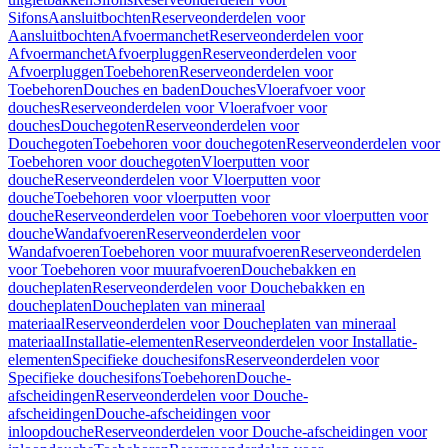
Sifons
Aansluitbochten
Reserveonderdelen voor
Aansluitbochten
Afvoermanchet
Reserveonderdelen voor
Afvoermanchet
Afvoerpluggen
Reserveonderdelen voor
Afvoerpluggen
Toebehoren
Reserveonderdelen voor
Toebehoren
Douches en baden
Douches
Vloerafvoer voor
douches
Reserveonderdelen voor Vloerafvoer voor
douches
Douchegoten
Reserveonderdelen voor
Douchegoten
Toebehoren voor douchegoten
Reserveonderdelen voor
Toebehoren voor douchegoten
Vloerputten voor
douche
Reserveonderdelen voor Vloerputten voor
douche
Toebehoren voor vloerputten voor
douche
Reserveonderdelen voor Toebehoren voor vloerputten voor
douche
Wandafvoeren
Reserveonderdelen voor
Wandafvoeren
Toebehoren voor muurafvoeren
Reserveonderdelen
voor Toebehoren voor muurafvoeren
Douchebakken en
doucheplaten
Reserveonderdelen voor Douchebakken en
doucheplaten
Doucheplaten van mineraal
materiaal
Reserveonderdelen voor Doucheplaten van mineraal
materiaal
Installatie-elementen
Reserveonderdelen voor Installatie-
elementen
Specifieke douchesifons
Reserveonderdelen voor
Specifieke douchesifons
Toebehoren
Douche-
afscheidingen
Reserveonderdelen voor Douche-
afscheidingen
Douche-afscheidingen voor
inloopdouche
Reserveonderdelen voor Douche-afscheidingen voor