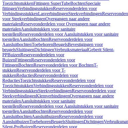
Toezichtsstukken
Fittingen SuperTube
Bochten
Speciale
fittingen
Verbindingsstukken
Reserveonderdelen voor
Verbindingsstukken
Lasverbindingen
Steekverbindingen
Reserveonder
voor Steekverbindingen
Overgangen naar andere
materialen
Reserveonderdelen voor Overgangen naar andere
materialen
Aansluitstukken voor sanitaire
toestellen
Reserveonderdelen voor Aansluitstukken voor sanitaire
toestellen
Aansluitbochten
Reserveonderdelen voor
Aansluitbochten
Toebehoren
Beugels
Bevestigingen voor
beugels
Sluitingen
Dichtingen
Verbruiksmateriaal
Geberit Silent-
PP
Buizen
Reserveonderdelen voor
Buizen
Fittingen
Reserveonderdelen voor
Fittingen
Bochten
Reserveonderdelen voor Bochten
T-
stukken
Reserveonderdelen voor T-
stukken
Reducties
Reserveonderdelen voor
Reducties
Toezichtsstukken
Reserveonderdelen voor
Toezichtsstukken
Verbindingsstukken
Reserveonderdelen voor
Verbindingsstukken
Steekverbindingen
Reserveonderdelen voor
Steekverbindingen
Klemverbindingen
Overgangen naar andere
materialen
Aansluitstukken voor sanitaire
toestellen
Reserveonderdelen voor Aansluitstukken voor sanitaire
toestellen
Aansluitbochten
Reserveonderdelen voor
Aansluitbochten
Aansluitbuizen
Reserveonderdelen voor
Aansluitbuizen
Toebehoren
Beugels
Sluitingen
Dichtingen
Verbruiksmat
Silent-Pro
Buizen
Reserveonderdelen voor