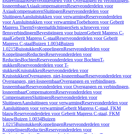
losneembaar
Reserveonderdelen voor Overgangen en verbindingen,
losneembaar
Axiaalcompensatoren
Reserveonderdelen voor
Axiaalcompensatoren
Sluitingen
Reserveonderdelen voor
Sluitingen
Aansluitstukken voor verwarming
Reserveonderdelen
voor Aansluitstukken voor verwarming
Toebehoren voor Geberit
Mapress Therm
Systeemafdichtingen
Sets schroeven voor
flensverbindingen
Bevestigingen voor buizen
Geberit Mapress C-
staal
Geberit Mapress C-staal
Reserveonderdelen voor Geberit
Mapress C-staal
Buizen 1.0034
Buizen
1.0215
Buisstukken
Koppelingen
Reserveonderdelen voor
Koppelingen
Reducties
Reserveonderdelen voor
Reducties
Bochten
Reserveonderdelen voor Bochten
T-
stukken
Reserveonderdelen voor T-
stukken
Kruisstukken
Reserveonderdelen voor
Kruisstukken
Overgangen, niet-losneembaar
Reserveonderdelen voor
Overgangen, niet-losneembaar
Overgangen en verbindingen,
losneembaar
Reserveonderdelen voor Overgangen en verbindingen,
losneembaar
Compensatoren
Reserveonderdelen voor
Compensatoren
Sluitingen
Reserveonderdelen voor
Sluitingen
Aansluitingen voor verwarming
Reserveonderdelen voor
Aansluitingen voor verwarming
Geberit Mapress C-staal, FKM
blauw
Reserveonderdelen voor Geberit Mapress C-staal, FKM
blauw
Buizen 1.0034
Buizen
1.0215
Buisstukken
Koppelingen
Reserveonderdelen voor
Koppelingen
Reducties
Reserveonderdelen voor