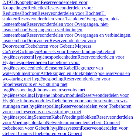
2.1972
Koppelingen
Reserveonderdelen voor
Koppelingen
Reducties
Reserveonderdelen voor
Reducties
Bochten
Reserveonderdelen voor Bochten
T-
stukken
Reserveonderdelen voor T-stukken
Overgangen, niet-
losneembaar
Reserveonderdelen voor Overgangen, niet-
losneembaar
Overgangen en verbindingen,
losneembaar
Reserveonderdelen voor Overgangen en verbindingen,
losneembaar
Doorvoeren
Reserveonderdelen voor
Doorvoeren
Toebehoren voor Geberit Mapress
CuNiFe
Dichtingen
Boutsets voor flensverbindingen
Geberit
hygiënesysteem
Hygiënespoeleenheden
Reserveonderdelen voor
Hygiënespoeleenheden
Toebehoren voor
hygiënespoeleenheden
Sensoren
Kabel
Begrenzer van
watervolumestroom
Afdekkingen en afdekplaten
Spoelreservoirs en
wc-sturing met hygiënespoeling
Reserveonderdelen voor
Spoelreservoirs en wc-sturing met
hygiënespoeling
Inbouwspoelreservoirs met
hygiënespoeling
Hygiëne inbouwmodules
Reserveonderdelen voor
Hygiëne inbouwmodules
Toebehoren voor spoelreservoirs en wc-
sturingen met hygiënespoeling
Reserveonderdelen voor Toebehoren
voor spoelreservoirs en wc-sturingen met
hygiënespoeling
Sensoren
Kabel
Voedingsblokken
Reserveonderdelen
voor Voedingsblokken
Netwerkcomponenten
Geberit Connect
toebehoren voor Geberit hygiënesysteem
Reserveonderdelen voor
Geberit Connect toebehoren voor Geberit