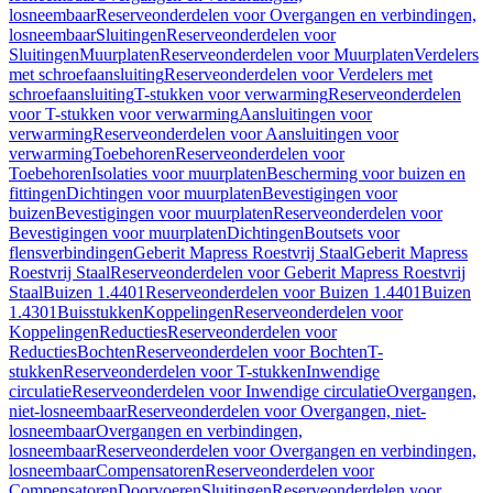
losneembaar
Reserveonderdelen voor Overgangen en verbindingen,
losneembaar
Sluitingen
Reserveonderdelen voor
Sluitingen
Muurplaten
Reserveonderdelen voor Muurplaten
Verdelers
met schroefaansluiting
Reserveonderdelen voor Verdelers met
schroefaansluiting
T-stukken voor verwarming
Reserveonderdelen
voor T-stukken voor verwarming
Aansluitingen voor
verwarming
Reserveonderdelen voor Aansluitingen voor
verwarming
Toebehoren
Reserveonderdelen voor
Toebehoren
Isolaties voor muurplaten
Bescherming voor buizen en
fittingen
Dichtingen voor muurplaten
Bevestigingen voor
buizen
Bevestigingen voor muurplaten
Reserveonderdelen voor
Bevestigingen voor muurplaten
Dichtingen
Boutsets voor
flensverbindingen
Geberit Mapress Roestvrij Staal
Geberit Mapress
Roestvrij Staal
Reserveonderdelen voor Geberit Mapress Roestvrij
Staal
Buizen 1.4401
Reserveonderdelen voor Buizen 1.4401
Buizen
1.4301
Buisstukken
Koppelingen
Reserveonderdelen voor
Koppelingen
Reducties
Reserveonderdelen voor
Reducties
Bochten
Reserveonderdelen voor Bochten
T-
stukken
Reserveonderdelen voor T-stukken
Inwendige
circulatie
Reserveonderdelen voor Inwendige circulatie
Overgangen,
niet-losneembaar
Reserveonderdelen voor Overgangen, niet-
losneembaar
Overgangen en verbindingen,
losneembaar
Reserveonderdelen voor Overgangen en verbindingen,
losneembaar
Compensatoren
Reserveonderdelen voor
Compensatoren
Doorvoeren
Sluitingen
Reserveonderdelen voor