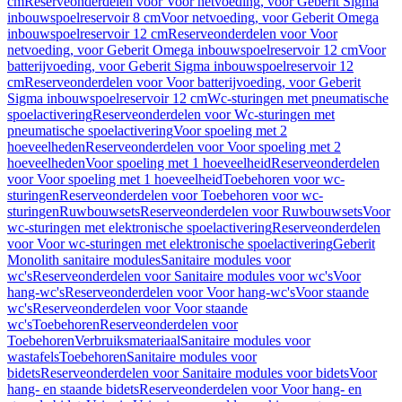
cm
Reserveonderdelen voor Voor netvoeding, voor Geberit Sigma
inbouwspoelreservoir 8 cm
Voor netvoeding, voor Geberit Omega
inbouwspoelreservoir 12 cm
Reserveonderdelen voor Voor
netvoeding, voor Geberit Omega inbouwspoelreservoir 12 cm
Voor
batterijvoeding, voor Geberit Sigma inbouwspoelreservoir 12
cm
Reserveonderdelen voor Voor batterijvoeding, voor Geberit
Sigma inbouwspoelreservoir 12 cm
Wc-sturingen met pneumatische
spoelactivering
Reserveonderdelen voor Wc-sturingen met
pneumatische spoelactivering
Voor spoeling met 2
hoeveelheden
Reserveonderdelen voor Voor spoeling met 2
hoeveelheden
Voor spoeling met 1 hoeveelheid
Reserveonderdelen
voor Voor spoeling met 1 hoeveelheid
Toebehoren voor wc-
sturingen
Reserveonderdelen voor Toebehoren voor wc-
sturingen
Ruwbouwsets
Reserveonderdelen voor Ruwbouwsets
Voor
wc-sturingen met elektronische spoelactivering
Reserveonderdelen
voor Voor wc-sturingen met elektronische spoelactivering
Geberit
Monolith sanitaire modules
Sanitaire modules voor
wc's
Reserveonderdelen voor Sanitaire modules voor wc's
Voor
hang-wc's
Reserveonderdelen voor Voor hang-wc's
Voor staande
wc's
Reserveonderdelen voor Voor staande
wc's
Toebehoren
Reserveonderdelen voor
Toebehoren
Verbruiksmateriaal
Sanitaire modules voor
wastafels
Toebehoren
Sanitaire modules voor
bidets
Reserveonderdelen voor Sanitaire modules voor bidets
Voor
hang- en staande bidets
Reserveonderdelen voor Voor hang- en