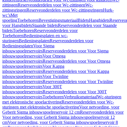
zittingen
Reserveonderdelen voor Wc-zittingen
Wc-
zittingsringen
Reserveonderdelen voor Wc-zittingsringen
Hurk-
wc’s
Met
spoeling
Toebehoren
Bevestigingsmateriaal
Bidets
Hangbidets
Reserveo
voor Hangbidets
Staande bidets
Reserveonderdelen voor Staande
bidets
Toebehoren
Reserveonderdelen voor
Toebehoren
Bedieningsplaten en wc-
sturingen
Bedieningsplaten
Reserveonderdelen voor
Bedieningsplaten
Voor Sigma
inbouwspoelreservoirs
Reserveonderdelen voor Voor Sigma
inbouwspoelreservoirs
Voor Omega
inbouwspoelreservoirs
Reserveonderdelen voor Voor Omega
inbouwspoelreservoirs
Voor Kappa
inbouwspoelreservoirs
Reserveonderdelen voor Voor Kappa
inbouwspoelreservoirs
Voor Twinline
inbouwspoelreservoirs
Reserveonderdelen voor Voor Twinline
inbouwspoelreservoirs
Voor 300T
inbouwspoelreservoirs
Reserveonderdelen voor Voor 300T
inbouwspoelreservoirs
Toebehoren
Verbruiksmateriaal
Wc-sturingen
met elektronische spoelactivering
Reserveonderdelen voor Wc-
sturingen met elektronische spoelactivering
Voor netvoeding, voor
Geberit Sigma inbouwspoelreservoir 12 cm
Reserveonderdelen voor
Voor netvoeding, voor Geberit Sigma inbouwspoelreservoir 12
cm
Voor netvoeding, voor Geberit Sigma inbouwspoelreservoir 8