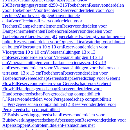
200
Bevestigingssysteem d250–315
Toebehoren
Reserveonderdelen
voor Toebehoren
Voor trechters
Reserveonderdelen voor Voor
trechters
Voor bevestigingen
Conventionele
dakafvoer
Trechters
Reserveonderdelen voor
Trechters
Dampschermelementen
Reserveonderdelen voor
Dampschermelementen
Toebehoren
Reserveonderdelen voor
Toebehoren
Vloerafwatering
Oppervlakteafwatering voor binnen en
buiten
Reserveonderdelen voor Oppervlakteafwatering voor binnen
en buiten
Vloerputten 10 x 10 cm
Reserveonderdelen voor
Vloerputten 10 x 10 cm
Vloeraansluitingen 13 x 13
cm
Reserveonderdelen voor Vloeraansluitingen 13 x 13
cm
Vloeraansluitingen voor balkons en terrassen, 13 x 13
cm
Reserveonderdelen voor Vloeraansluitingen voor balkons en
terrassen, 13 x 13 cm
Toebehoren
Reserveonderdelen voor
Toebehoren
Gereedschap
Gereedschap
Gereedschap voor Geberit
FlowFit
Reserveonderdelen voor Gereedschap voor Geberit
FlowFit
Handpersgereedschap
Reserveonderdelen voor
Handpersgereedschap
Persgereedschap compatibiliteit
[1]
Reserveonderdelen voor Persgereedschap compatibiliteit
[1]
Persgereedschap compatibiliteit [2]
Reserveonderdelen voor
Persgereedschap compatibiliteit
[2]
Buisbewerkingsgereedschap
Reserveonderdelen voor
Buisbewerkingsgereedschap
Afpersstoppen
Reserveonderdelen voor
Afpersstoppen
Controlemiddelen
Persmachines met