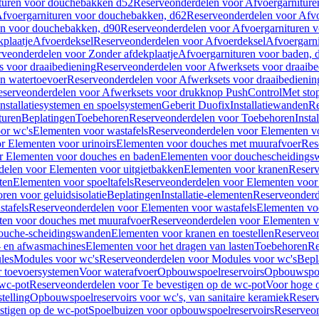
turen voor douchebakken d52
Reserveonderdelen voor Afvoergarnitur
fvoergarnituren voor douchebakken, d62
Reserveonderdelen voor Afvo
en voor douchebakken, d90
Reserveonderdelen voor Afvoergarnituren 
plaatje
Afvoerdeksel
Reserveonderdelen voor Afvoerdeksel
Afvoergarn
veonderdelen voor Zonder afdekplaatje
Afvoergarnituren voor baden, 
s voor draaibediening
Reserveonderdelen voor Afwerksets voor draaibe
en watertoevoer
Reserveonderdelen voor Afwerksets voor draaibedienin
serveonderdelen voor Afwerksets voor drukknop PushControl
Met sto
Installatiesystemen en spoelsystemen
Geberit Duofix
Installatiewanden
Re
turen
Beplatingen
Toebehoren
Reserveonderdelen voor Toebehoren
Insta
or wc's
Elementen voor wastafels
Reserveonderdelen voor Elementen vo
r Elementen voor urinoirs
Elementen voor douches met muurafvoer
Res
r Elementen voor douches en baden
Elementen voor douchescheidings
elen voor Elementen voor uitgietbakken
Elementen voor kranen
Reserv
ten
Elementen voor spoeltafels
Reserveonderdelen voor Elementen voor 
ren voor geluidsisolatie
Beplatingen
Installatie-elementen
Reserveonderde
tafels
Reserveonderdelen voor Elementen voor wastafels
Elementen voo
ten voor douches met muurafvoer
Reserveonderdelen voor Elementen v
douche-scheidingswanden
Elementen voor kranen en toestellen
Reserveon
- en afwasmachines
Elementen voor het dragen van lasten
Toebehoren
Re
les
Modules voor wc's
Reserveonderdelen voor Modules voor wc's
Bepl
 toevoersystemen
Voor waterafvoer
Opbouwspoelreservoirs
Opbouwspoel
 wc-pot
Reserveonderdelen voor Te bevestigen op de wc-pot
Voor hoge o
telling
Opbouwspoelreservoirs voor wc's, van sanitaire keramiek
Reserv
stigen op de wc-pot
Spoelbuizen voor opbouwspoelreservoirs
Reserveon