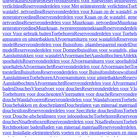
spiegelkasten
Spiegel
Reserveonderdelen voor Spiegel
Met geïntegreerd
verlichting
Reserveonderdelen voor Met geïntegreerde verlichting
Toeb
wastafel, netvoeding
Reserveonderdelen voor Kraan op de wastafel, n
generatorvoeding
Reserveonderdelen voor Kraan op de wastafel, gene
netvoeding
Reserveonderdelen voor Muurkraan, netvoeding
Muurkraan
generatorvoeding
Muurkraan, tweegreepsmengkraan
Reserveonderdel
voor Voor gebruik buiten
Toebehoren
Reserveonderdelen voor Toebeh
apparaten en uitgietbakken
Afvoergarnituren voor wastafels
Reserveond
model
Reserveonderdelen voor Buissifons, plaatsbesparend model
Dom
model
Reserveonderdelen voor Dompelbuissifons voor wastafels, pla
Aansluitstukken voor wastafel
Afvoermanchet
Aansluitbochten
Afdekk
spoeltafels
Reserveonderdelen voor Afvoergarnituren voor spoeltafels
spoeltafels
Afvoermanchet
Reserveonderdelen voor Afvoermanchet
To
toestellen
Buissifons
Reserveonderdelen voor Buissifons
Inbouwsifons
Aansluitingen
Toebehoren
Afvoergarnituren voor uitgietbakken
Reserv
Aansluitbochten
Afvoermanchet
Reserveonderdelen voor Afvoermanc
baden
Douches
Vloerafvoer voor douches
Reserveonderdelen voor Vlo
Toebehoren voor douchegoten
Vloerputten voor douche
Reserveonder
douche
Wandafvoeren
Reserveonderdelen voor Wandafvoeren
Toebeho
Douchebakken en doucheplaten
Doucheplaten van mineraal materiaal
douchesifons
Reserveonderdelen voor Specifieke douchesifons
Toebeh
voor Douche-afscheidingen voor inloopdouche
Toebehoren
Reserveon
douches
Nisaflegboxen
Reserveonderdelen voor Nisaflegboxen
Toebeh
Rechthoekige baden
Baden van mineraal materiaal
Reserveonderdelen 
voor Installatie-elementen
Sets voeten en sets montagesteunen en muu