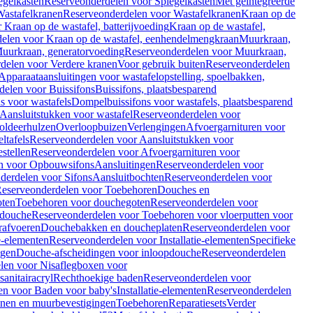
egelkasten
Reserveonderdelen voor Spiegelkasten
Met geïntegreerde
astafelkranen
Reserveonderdelen voor Wastafelkranen
Kraan op de
Kraan op de wastafel, batterijvoeding
Kraan op de wastafel,
elen voor Kraan op de wastafel, eenhendelmengkraan
Muurkraan,
uurkraan, generatorvoeding
Reserveonderdelen voor Muurkraan,
delen voor Verdere kranen
Voor gebruik buiten
Reserveonderdelen
Apparaataansluitingen voor wastafelopstelling, spoelbakken,
delen voor Buissifons
Buissifons, plaatsbesparend
s voor wastafels
Dompelbuissifons voor wastafels, plaatsbesparend
Aansluitstukken voor wastafel
Reserveonderdelen voor
oldeerhulzen
Overloopbuizen
Verlengingen
Afvoergarnituren voor
ltafels
Reserveonderdelen voor Aansluitstukken voor
stellen
Reserveonderdelen voor Afvoergarnituren voor
n voor Opbouwsifons
Aansluitingen
Reserveonderdelen voor
derdelen voor Sifons
Aansluitbochten
Reserveonderdelen voor
eserveonderdelen voor Toebehoren
Douches en
oten
Toebehoren voor douchegoten
Reserveonderdelen voor
 douche
Reserveonderdelen voor Toebehoren voor vloerputten voor
rafvoeren
Douchebakken en doucheplaten
Reserveonderdelen voor
ie-elementen
Reserveonderdelen voor Installatie-elementen
Specifieke
ngen
Douche-afscheidingen voor inloopdouche
Reserveonderdelen
len voor Nisaflegboxen voor
anitairacryl
Rechthoekige baden
Reserveonderdelen voor
en voor Baden voor baby's
Installatie-elementen
Reserveonderdelen
unen en muurbevestigingen
Toebehoren
Reparatiesets
Verder