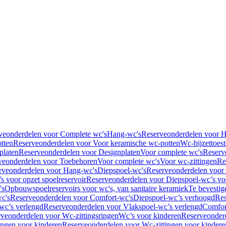
veonderdelen voor Complete wc's
Hang-wc's
Reserveonderdelen voor 
tten
Reserveonderdelen voor Voor keramische wc-potten
Wc-bijzettoest
platen
Reserveonderdelen voor Designplaten
Voor complete wc's
Reserv
veonderdelen voor Toebehoren
Voor complete wc's
Voor wc-zittingen
Re
rveonderdelen voor Hang-wc's
Diepspoel-wc's
Reserveonderdelen voor
s voor opzet spoelreservoir
Reserveonderdelen voor Diepspoel-wc’s voo
's
Opbouwspoelreservoirs voor wc's, van sanitaire keramiek
Te bevestig
c's
Reserveonderdelen voor Comfort-wc's
Diepspoel-wc’s verhoogd
Res
wc’s verlengd
Reserveonderdelen voor Vlakspoel-wc’s verlengd
Comfor
veonderdelen voor Wc-zittingsringen
Wc’s voor kinderen
Reserveonder
ingen voor kinderen
Reserveonderdelen voor Wc-zittingen voor kindere