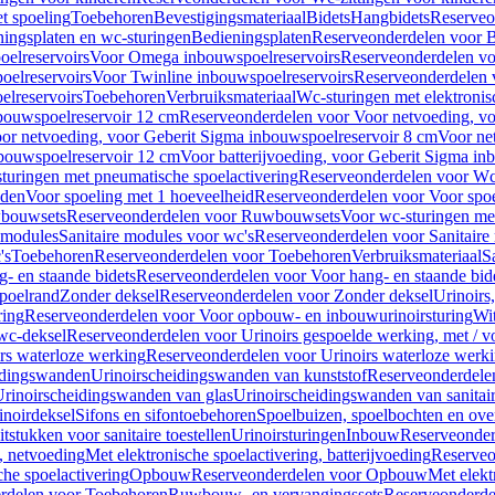
t spoeling
Toebehoren
Bevestigingsmateriaal
Bidets
Hangbidets
Reserveo
ingsplaten en wc-sturingen
Bedieningsplaten
Reserveonderdelen voor B
elreservoirs
Voor Omega inbouwspoelreservoirs
Reserveonderdelen vo
elreservoirs
Voor Twinline inbouwspoelreservoirs
Reserveonderdelen 
lreservoirs
Toebehoren
Verbruiksmateriaal
Wc-sturingen met elektronis
bouwspoelreservoir 12 cm
Reserveonderdelen voor Voor netvoeding, vo
or netvoeding, voor Geberit Sigma inbouwspoelreservoir 8 cm
Voor ne
bouwspoelreservoir 12 cm
Voor batterijvoeding, voor Geberit Sigma in
turingen met pneumatische spoelactivering
Reserveonderdelen voor Wc-
eden
Voor spoeling met 1 hoeveelheid
Reserveonderdelen voor Voor spoe
bouwsets
Reserveonderdelen voor Ruwbouwsets
Voor wc-sturingen met
e modules
Sanitaire modules voor wc's
Reserveonderdelen voor Sanitaire
's
Toebehoren
Reserveonderdelen voor Toebehoren
Verbruiksmateriaal
S
- en staande bidets
Reserveonderdelen voor Voor hang- en staande bid
spoelrand
Zonder deksel
Reserveonderdelen voor Zonder deksel
Urinoirs
ring
Reserveonderdelen voor Voor opbouw- en inbouwurinoirsturing
Wit
 wc-deksel
Reserveonderdelen voor Urinoirs gespoelde werking, met / v
rs waterloze werking
Reserveonderdelen voor Urinoirs waterloze werk
idingswanden
Urinoirscheidingswanden van kunststof
Reserveonderdele
rinoirscheidingswanden van glas
Urinoirscheidingswanden van sanitai
inoirdeksel
Sifons en sifontoebehoren
Spoelbuizen, spoelbochten en ov
tstukken voor sanitaire toestellen
Urinoirsturingen
Inbouw
Reserveonder
, netvoeding
Met elektronische spoelactivering, batterijvoeding
Reserveo
he spoelactivering
Opbouw
Reserveonderdelen voor Opbouw
Met elekt
rdelen voor Toebehoren
Ruwbouw- en vervangingssets
Reserveonderde