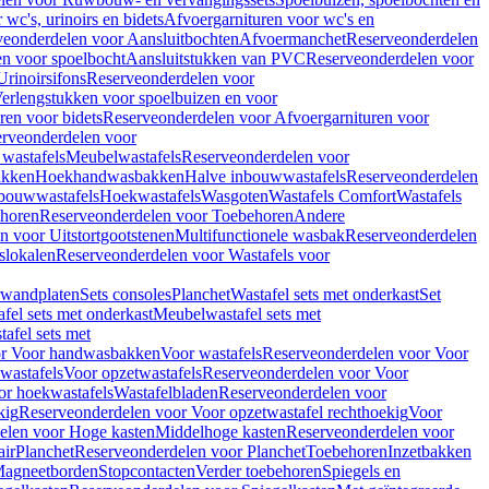
wc's, urinoirs en bidets
Afvoergarnituren voor wc's en
veonderdelen voor Aansluitbochten
Afvoermanchet
Reserveonderdelen
n voor spoelbocht
Aansluitstukken van PVC
Reserveonderdelen voor
Urinoirsifons
Reserveonderdelen voor
erlengstukken voor spoelbuizen en voor
ren voor bidets
Reserveonderdelen voor Afvoergarnituren voor
rveonderdelen voor
wastafels
Meubelwastafels
Reserveonderdelen voor
akken
Hoekhandwasbakken
Halve inbouwwastafels
Reserveonderdelen
bouwwastafels
Hoekwastafels
Wasgoten
Wastafels Comfort
Wastafels
horen
Reserveonderdelen voor Toebehoren
Andere
n voor Uitstortgootstenen
Multifunctionele wasbak
Reserveonderdelen
slokalen
Reserveonderdelen voor Wastafels voor
rwandplaten
Sets consoles
Planchet
Wastafel sets met onderkast
Set
fel sets met onderkast
Meubelwastafel sets met
afel sets met
or Voor handwasbakken
Voor wastafels
Reserveonderdelen voor Voor
wastafels
Voor opzetwastafels
Reserveonderdelen voor Voor
or hoekwastafels
Wastafelbladen
Reserveonderdelen voor
kig
Reserveonderdelen voor Voor opzetwastafel rechthoekig
Voor
elen voor Hoge kasten
Middelhoge kasten
Reserveonderdelen voor
ir
Planchet
Reserveonderdelen voor Planchet
Toebehoren
Inzetbakken
agneetborden
Stopcontacten
Verder toebehoren
Spiegels en