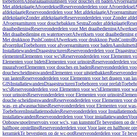
toebehoren
Apparaataansluitingen voor douches en baden
Afvoergarni
Met afdekplaatje
Afvoerdeksel
Reserveonderdelen voor Afvoerdeksel
A
afdekplaatje
Reserveonderdelen voor Met afdekplaatje
Afvoergarnitur
afdekplaatje
Zonder afdekplaatje
Reserveonderdelen voor Zonder afdek
Afvoergarnituren voor douchebakken Sestra
Zonder afdekplaatje
Reser
draaibediening
Reserveonderdelen voor Met draaibediening
Afwerkset
Met draaibediening en watertoevoer
Afwerksets voor draaibediening 
Met drukknop PushControl
Afwerksets voor drukknop PushControl
Re
afvoerplug
Toebehoren voor afvoergarnituren voor baden
Aansluitsets
Installatiewanden
Draagstructuren
Reserveonderdelen voor Draagstruc
elementen
Elementen voor wc's
Reserveonderdelen voor Elementen vo
Elementen voor bidets
Elementen voor urinoirs
Reserveonderdelen voo
muurafvoer
Elementen voor douches en baden
Reserveonderdelen voo
douchescheidingswanden
Elementen voor uitgietbakken
Reserveonderd
van lasten
Reserveonderdelen voor Elementen voor het dragen van las
GIS
Installatiewanden
Draagstructuren
Toebehoren voor prefab
Toebeho
wc's
Reserveonderdelen voor Elementen voor wc's
Elementen voor was
voor urinoirs
Reserveonderdelen voor Elementen voor urinoirs
Elemen
douche-scheidingswanden
Reserveonderdelen voor Elementen voor 
was- en afwasmachines
Reserveonderdelen voor Elementen voor was
Toebehoren
Installatiemodules
Reserveonderdelen voor Installatiemodu
installatiewanden
Reserveonderdelen voor Voor installatiewanden
Voor
Opbouwspoelreservoirs voor wc's, van kunststof
Te bevestigen op de
halfhoge opstelling
Reserveonderdelen voor Voor lage en halfhoge ops
keramiek
Te bevestigen op de wc-pot
Reserveonderdelen voor Te beve