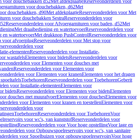
en voor douchebakken d52
Met afdekplaatje
Reserveonderdelen voor
ergarnituren voor douchebakken, d62
Met
voor douchebakken, d90
Met afdekplaatje
Reserveonderdelen voor Met
ituren voor douchebakken Sestra
Reserveonderdelen voor
d52
Reserveonderdelen voor Afvoergarnituren voor baden, d52
Met
diening
Met draaibediening en watertoevoer
Reserveonderdelen voor
g en watertoevoer
Met drukknop PushControl
Reserveonderdelen voor
p voor afvoerplug
Reserveonderdelen voor Met stop voor
serveonderdelen voor
llatie-elementen
Reserveonderdelen voor Installatie-
or wastafels
Elementen voor bidets
Reserveonderdelen voor
erveonderdelen voor Elementen voor douches met
wanden
Reserveonderdelen voor Elementen voor
eonderdelen voor Elementen voor kranen
Elementen voor het dragen
spoeltafels
Toebehoren
Reserveonderdelen voor Toebehoren
Geberit
len voor Installatie-elementen
Elementen voor
r bidets
Reserveonderdelen voor Elementen voor bidets
Elementen
oor douches met muurafvoer
Elementen voor douches
Elementen voor
derdelen voor Elementen voor kranen en toestellen
Elementen voor
serveonderdelen voor
atingen
Toebehoren
Reserveonderdelen voor Toebehoren
Voor
reservoirs voor wc's, van kunststof
Reserveonderdelen voor
pstelling
Reserveonderdelen voor Voor hoge opstelling
Voor lage en
eonderdelen voor Opbouwspoelreservoirs voor wc's, van sanitaire
derdelen voor Spoelbuizen voor opbouwspoelreservoirs
Voor hoge