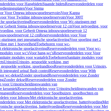
nderdelen voor Hangbidets
Staande bidets
Reserveonderdelen voor
edieningsplaten
Voor Sigma
or Voor Omega inbouwspoelreservoirs
Voor Kappa
voor Voor Twinline inbouwspoelreservoirs
Voor 300T
che spoelactivering
Reserveonderdelen voor Wc-sturingen met
or Geberit Sigma inbouwspoelreservoir 12 cm
Voor netvoeding, voor
tvoeding, voor Geberit Omega inbouwspoelreservoir 12
bouwspoelreservoir 12 cm
Reserveonderdelen voor Voor
sturingen met pneumatische spoelactivering
Voor spoeling met 2
ling met 1 hoeveelheid
Toebehoren voor wc-
 elektronische spoelactivering
Reserveonderdelen voor Voor wc-
 modules voor wc's
Voor hang-wc's
Reserveonderdelen voor Voor
anitaire modules voor wastafels
Toebehoren
Sanitaire modules voor
ets
Urinoirs
Urinoirs, gespoelde werking, met
, gespoelde werking, spoelrandloos
Reserveonderdelen voor Urinoirs,
h integrated urinal flush control
Reserveonderdelen voor With
oor wc-deksel
Zonder spoelrand
Reserveonderdelen voor Zonder
ing
Zonder deksel
Reserveonderdelen voor Zonder
n voor Urinoirscheidingswanden van
re keramiek
Reserveonderdelen voor Urinoirscheidingswanden van
ergangen
Reserveonderdelen voor Spoelbuizen, spoelbochten en
delen voor Inbouw
Met elektronische spoelactivering,
nderdelen voor Met elektronische spoelactivering, batterijvoeding
Met
ronische spoelactivering, batterijvoeding
Reserveonderdelen voor Met
len voor Ruwbouw- en vervangingssets
Spoelbuizen, spoelbochten en