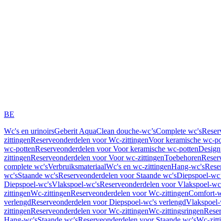
BE
Wc's en urinoirs
Geberit AquaClean douche-wc’s
Complete wc's
Reser
zittingen
Reserveonderdelen voor Wc-zittingen
Voor keramische wc-po
wc-potten
Reserveonderdelen voor Voor keramische wc-potten
Design
zittingen
Reserveonderdelen voor Voor wc-zittingen
Toebehoren
Reser
complete wc's
Verbruiksmateriaal
Wc's en wc-zittingen
Hang-wc's
Rese
wc's
Staande wc's
Reserveonderdelen voor Staande wc's
Diepspoel-wc’
Diepspoel-wc's
Vlakspoel-wc's
Reserveonderdelen voor Vlakspoel-wc
zittingen
Wc-zittingen
Reserveonderdelen voor Wc-zittingen
Comfort-w
verlengd
Reserveonderdelen voor Diepspoel-wc's verlengd
Vlakspoel-
zittingen
Reserveonderdelen voor Wc-zittingen
Wc-zittingsringen
Reser
Hang-wc's
Staande wc's
Reserveonderdelen voor Staande wc's
Wc-zitt