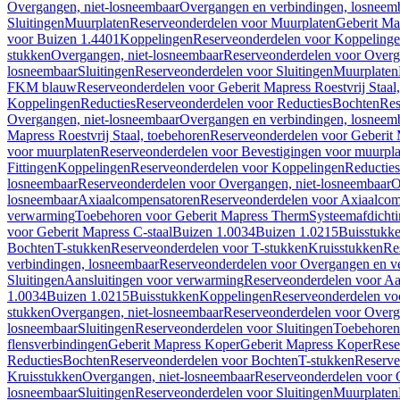
Overgangen, niet-losneembaar
Overgangen en verbindingen, losneem
Sluitingen
Muurplaten
Reserveonderdelen voor Muurplaten
Geberit Map
voor Buizen 1.4401
Koppelingen
Reserveonderdelen voor Koppeling
stukken
Overgangen, niet-losneembaar
Reserveonderdelen voor Overg
losneembaar
Sluitingen
Reserveonderdelen voor Sluitingen
Muurplaten
FKM blauw
Reserveonderdelen voor Geberit Mapress Roestvrij Sta
Koppelingen
Reducties
Reserveonderdelen voor Reducties
Bochten
Res
Overgangen, niet-losneembaar
Overgangen en verbindingen, losneem
Mapress Roestvrij Staal, toebehoren
Reserveonderdelen voor Geberit M
voor muurplaten
Reserveonderdelen voor Bevestigingen voor muurpla
Fittingen
Koppelingen
Reserveonderdelen voor Koppelingen
Reducties
losneembaar
Reserveonderdelen voor Overgangen, niet-losneembaar
O
losneembaar
Axiaalcompensatoren
Reserveonderdelen voor Axiaalcom
verwarming
Toebehoren voor Geberit Mapress Therm
Systeemafdicht
voor Geberit Mapress C-staal
Buizen 1.0034
Buizen 1.0215
Buisstukk
Bochten
T-stukken
Reserveonderdelen voor T-stukken
Kruisstukken
Re
verbindingen, losneembaar
Reserveonderdelen voor Overgangen en ve
Sluitingen
Aansluitingen voor verwarming
Reserveonderdelen voor Aa
1.0034
Buizen 1.0215
Buisstukken
Koppelingen
Reserveonderdelen vo
stukken
Overgangen, niet-losneembaar
Reserveonderdelen voor Overg
losneembaar
Sluitingen
Reserveonderdelen voor Sluitingen
Toebehoren 
flensverbindingen
Geberit Mapress Koper
Geberit Mapress Koper
Rese
Reducties
Bochten
Reserveonderdelen voor Bochten
T-stukken
Reserve
Kruisstukken
Overgangen, niet-losneembaar
Reserveonderdelen voor 
losneembaar
Sluitingen
Reserveonderdelen voor Sluitingen
Muurplaten