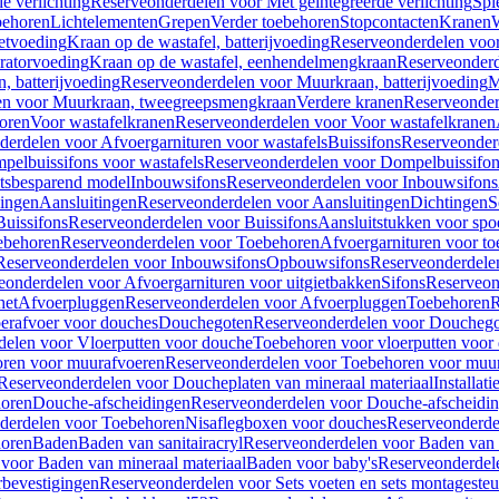
e verlichting
Reserveonderdelen voor Met geïntegreerde verlichting
Spi
ehoren
Lichtelementen
Grepen
Verder toebehoren
Stopcontacten
Kranen
W
etvoeding
Kraan op de wastafel, batterijvoeding
Reserveonderdelen voor 
ratorvoeding
Kraan op de wastafel, eenhendelmengkraan
Reserveonderd
, batterijvoeding
Reserveonderdelen voor Muurkraan, batterijvoeding
M
en voor Muurkraan, tweegreepsmengkraan
Verdere kranen
Reserveonder
oren
Voor wastafelkranen
Reserveonderdelen voor Voor wastafelkranen
erdelen voor Afvoergarnituren voor wastafels
Buissifons
Reserveonder
pelbuissifons voor wastafels
Reserveonderdelen voor Dompelbuissifon
atsbesparend model
Inbouwsifons
Reserveonderdelen voor Inbouwsifons
ingen
Aansluitingen
Reserveonderdelen voor Aansluitingen
Dichtingen
S
Buissifons
Reserveonderdelen voor Buissifons
Aansluitstukken voor spoe
ebehoren
Reserveonderdelen voor Toebehoren
Afvoergarnituren voor toe
Reserveonderdelen voor Inbouwsifons
Opbouwsifons
Reserveonderdele
eonderdelen voor Afvoergarnituren voor uitgietbakken
Sifons
Reserveon
het
Afvoerpluggen
Reserveonderdelen voor Afvoerpluggen
Toebehoren
R
erafvoer voor douches
Douchegoten
Reserveonderdelen voor Doucheg
delen voor Vloerputten voor douche
Toebehoren voor vloerputten voor
ren voor muurafvoeren
Reserveonderdelen voor Toebehoren voor muu
Reserveonderdelen voor Doucheplaten van mineraal materiaal
Installat
oren
Douche-afscheidingen
Reserveonderdelen voor Douche-afscheidi
derdelen voor Toebehoren
Nisaflegboxen voor douches
Reserveonderde
oren
Baden
Baden van sanitairacryl
Reserveonderdelen voor Baden van s
voor Baden van mineraal materiaal
Baden voor baby's
Reserveonderdel
rbevestigingen
Reserveonderdelen voor Sets voeten en sets montageste