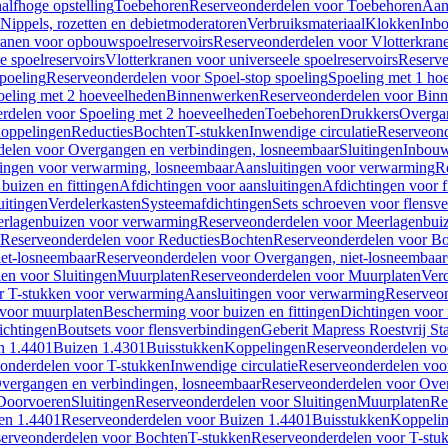
alfhoge opstelling
Toebehoren
Reserveonderdelen voor Toebehoren
Aan
Nippels, rozetten en debietmoderatoren
Verbruiksmateriaal
Klokken
Inbo
ranen voor opbouwspoelreservoirs
Reserveonderdelen voor Vlotterkran
 spoelreservoirs
Vlotterkranen voor universeele spoelreservoirs
Reserve
spoeling
Reserveonderdelen voor Spoel-stop spoeling
Spoeling met 1 ho
oeling met 2 hoeveelheden
Binnenwerken
Reserveonderdelen voor Bin
rdelen voor Spoeling met 2 hoeveelheden
Toebehoren
Drukkers
Overga
oppelingen
Reducties
Bochten
T-stukken
Inwendige circulatie
Reserveond
elen voor Overgangen en verbindingen, losneembaar
Sluitingen
Inbou
ingen voor verwarming, losneembaar
Aansluitingen voor verwarming
R
buizen en fittingen
Afdichtingen voor aansluitingen
Afdichtingen voor f
uitingen
Verdelerkasten
Systeemafdichtingen
Sets schroeven voor flensv
rlagenbuizen voor verwarming
Reserveonderdelen voor Meerlagenbui
Reserveonderdelen voor Reducties
Bochten
Reserveonderdelen voor B
et-losneembaar
Reserveonderdelen voor Overgangen, niet-losneembaar
en voor Sluitingen
Muurplaten
Reserveonderdelen voor Muurplaten
Verd
r T-stukken voor verwarming
Aansluitingen voor verwarming
Reserveon
s voor muurplaten
Bescherming voor buizen en fittingen
Dichtingen voor
ichtingen
Boutsets voor flensverbindingen
Geberit Mapress Roestvrij St
n 1.4401
Buizen 1.4301
Buisstukken
Koppelingen
Reserveonderdelen vo
onderdelen voor T-stukken
Inwendige circulatie
Reserveonderdelen voor
vergangen en verbindingen, losneembaar
Reserveonderdelen voor Over
Doorvoeren
Sluitingen
Reserveonderdelen voor Sluitingen
Muurplaten
Re
en 1.4401
Reserveonderdelen voor Buizen 1.4401
Buisstukken
Koppeli
erveonderdelen voor Bochten
T-stukken
Reserveonderdelen voor T-stu