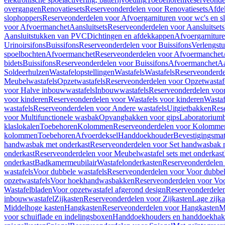
overgangen
Renovatiesets
Reserveonderdelen voor Renovatiesets
Afde
slophoppers
Reserveonderdelen voor Afvoergarnituren voor wc's en s
voor Afvoermanchet
Aansluitsets
Reserveonderdelen voor Aansluitsets
Aansluitstukken van PVC
Dichtingen en afdekkappen
Afvoergarniture
Urinoirsifons
Buissifons
Reserveonderdelen voor Buissifons
Verlengst
spoelbochten
Afvoermanchet
Reserveonderdelen voor Afvoermanchet
bidets
Buissifons
Reserveonderdelen voor Buissifons
Afvoermanchet
Aa
Soldeerhulzen
Wastafelopstellingen
Wastafels
Wastafels
Reserveonderde
Meubelwastafels
Opzetwastafels
Reserveonderdelen voor Opzetwastaf
voor Halve inbouwwastafels
Inbouwwastafels
Reserveonderdelen voo
voor kinderen
Reserveonderdelen voor Wastafels voor kinderen
Wastaf
wastafels
Reserveonderdelen voor Andere wastafels
Uitgietbakken
Res
voor Multifunctionele wasbak
Opvangbakken voor gips
Laboratorium
klaslokalen
Toebehoren
Kolommen
Reserveonderdelen voor Kolomme
kolommen
Toebehoren
Afvoerdeksel
Handdoekhouder
Bevestigingsmat
handwasbak met onderkast
Reserveonderdelen voor Set handwasbak 
onderkast
Reserveonderdelen voor Meubelwastafel sets met onderkast
onderkast
Badkamermeubilair
Wastafelonderkasten
Reserveonderdelen 
wastafels
Voor dubbele wastafels
Reserveonderdelen voor Voor dubbel
opzetwastafels
Voor hoekhandwasbakken
Reserveonderdelen voor V
Wastafelbladen
Voor opzetwastafel afgerond design
Reserveonderdelen
inbouwwastafel
Zijkasten
Reserveonderdelen voor Zijkasten
Lage zijka
Middelhoge kasten
Hangkasten
Reserveonderdelen voor Hangkasten
M
voor schuiflade en indelingsboxen
Handdoekhouders en handdoekha