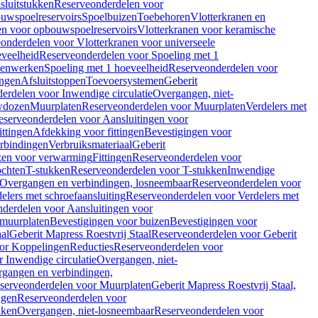
sluitstukken
Reserveonderdelen voor
uwspoelreservoirs
Spoelbuizen
Toebehoren
Vlotterkranen en
en voor opbouwspoelreservoirs
Vlotterkranen voor keramische
onderdelen voor Vlotterkranen voor universeele
eveelheid
Reserveonderdelen voor Spoeling met 1
nenwerken
Spoeling met 1 hoeveelheid
Reserveonderdelen voor
ngen
Afsluitstoppen
Toevoersystemen
Geberit
erdelen voor Inwendige circulatie
Overgangen, niet-
wdozen
Muurplaten
Reserveonderdelen voor Muurplaten
Verdelers met
eserveonderdelen voor Aansluitingen voor
ittingen
Afdekking voor fittingen
Bevestigingen voor
erbindingen
Verbruiksmateriaal
Geberit
zen voor verwarming
Fittingen
Reserveonderdelen voor
ochten
T-stukken
Reserveonderdelen voor T-stukken
Inwendige
Overgangen en verbindingen, losneembaar
Reserveonderdelen voor
elers met schroefaansluiting
Reserveonderdelen voor Verdelers met
derdelen voor Aansluitingen voor
 muurplaten
Bevestigingen voor buizen
Bevestigingen voor
aal
Geberit Mapress Roestvrij Staal
Reserveonderdelen voor Geberit
or Koppelingen
Reducties
Reserveonderdelen voor
 Inwendige circulatie
Overgangen, niet-
gangen en verbindingen,
serveonderdelen voor Muurplaten
Geberit Mapress Roestvrij Staal,
ngen
Reserveonderdelen voor
kken
Overgangen, niet-losneembaar
Reserveonderdelen voor