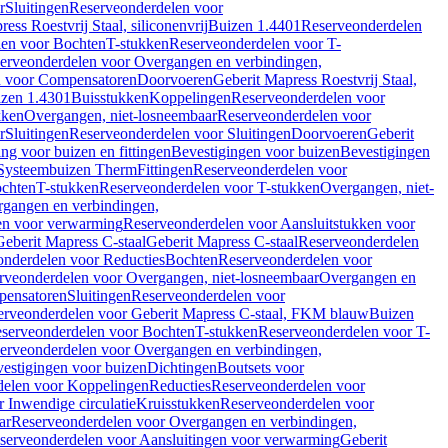
r
Sluitingen
Reserveonderdelen voor
ss Roestvrij Staal, siliconenvrij
Buizen 1.4401
Reserveonderdelen
len voor Bochten
T-stukken
Reserveonderdelen voor T-
erveonderdelen voor Overgangen en verbindingen,
n voor Compensatoren
Doorvoeren
Geberit Mapress Roestvrij Staal,
zen 1.4301
Buisstukken
Koppelingen
Reserveonderdelen voor
kken
Overgangen, niet-losneembaar
Reserveonderdelen voor
r
Sluitingen
Reserveonderdelen voor Sluitingen
Doorvoeren
Geberit
g voor buizen en fittingen
Bevestigingen voor buizen
Bevestigingen
Systeembuizen Therm
Fittingen
Reserveonderdelen voor
ochten
T-stukken
Reserveonderdelen voor T-stukken
Overgangen, niet-
gangen en verbindingen,
en voor verwarming
Reserveonderdelen voor Aansluitstukken voor
Geberit Mapress C-staal
Geberit Mapress C-staal
Reserveonderdelen
nderdelen voor Reducties
Bochten
Reserveonderdelen voor
rveonderdelen voor Overgangen, niet-losneembaar
Overgangen en
pensatoren
Sluitingen
Reserveonderdelen voor
erveonderdelen voor Geberit Mapress C-staal, FKM blauw
Buizen
serveonderdelen voor Bochten
T-stukken
Reserveonderdelen voor T-
erveonderdelen voor Overgangen en verbindingen,
estigingen voor buizen
Dichtingen
Boutsets voor
delen voor Koppelingen
Reducties
Reserveonderdelen voor
 Inwendige circulatie
Kruisstukken
Reserveonderdelen voor
ar
Reserveonderdelen voor Overgangen en verbindingen,
serveonderdelen voor Aansluitingen voor verwarming
Geberit