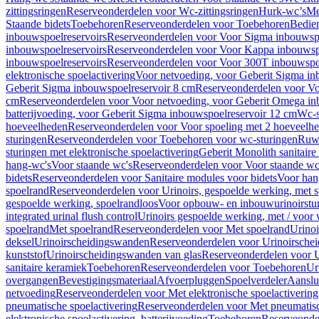
zittingsringen
Reserveonderdelen voor Wc-zittingsringen
Hurk-wc’s
Me
Staande bidets
Toebehoren
Reserveonderdelen voor Toebehoren
Bedien
inbouwspoelreservoirs
Reserveonderdelen voor Voor Sigma inbouwspo
inbouwspoelreservoirs
Reserveonderdelen voor Voor Kappa inbouwspo
inbouwspoelreservoirs
Reserveonderdelen voor Voor 300T inbouwspoe
elektronische spoelactivering
Voor netvoeding, voor Geberit Sigma in
Geberit Sigma inbouwspoelreservoir 8 cm
Reserveonderdelen voor Vo
cm
Reserveonderdelen voor Voor netvoeding, voor Geberit Omega in
batterijvoeding, voor Geberit Sigma inbouwspoelreservoir 12 cm
Wc-s
hoeveelheden
Reserveonderdelen voor Voor spoeling met 2 hoeveelh
sturingen
Reserveonderdelen voor Toebehoren voor wc-sturingen
Ruw
sturingen met elektronische spoelactivering
Geberit Monolith sanitair
hang-wc's
Voor staande wc's
Reserveonderdelen voor Voor staande wc
bidets
Reserveonderdelen voor Sanitaire modules voor bidets
Voor hang
spoelrand
Reserveonderdelen voor Urinoirs, gespoelde werking, met 
gespoelde werking, spoelrandloos
Voor opbouw- en inbouwurinoirstu
integrated urinal flush control
Urinoirs gespoelde werking, met / voor
spoelrand
Met spoelrand
Reserveonderdelen voor Met spoelrand
Urinoi
deksel
Urinoirscheidingswanden
Reserveonderdelen voor Urinoirsche
kunststof
Urinoirscheidingswanden van glas
Reserveonderdelen voor U
sanitaire keramiek
Toebehoren
Reserveonderdelen voor Toebehoren
Ur
overgangen
Bevestigingsmateriaal
Afvoerpluggen
Spoelverdeler
Aanslui
netvoeding
Reserveonderdelen voor Met elektronische spoelactivering
pneumatische spoelactivering
Reserveonderdelen voor Met pneumatisc
elektronische spoelactivering, batterijvoeding
Toebehoren
Reserveonde