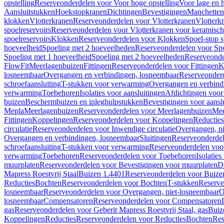
opstelling
Reserveonderdelen voor Voor hoge opstelling
Voor lage en h
Aansluitstukken
Hoekstopkranen
Dichtingen
Bevestigingen
Manchetten
klokken
Vlotterkranen
Reserveonderdelen voor Vlotterkranen
Vlotterk
spoelreservoirs
Reserveonderdelen voor Vlotterkranen voor keramische
spoelreservoirs
Klokken
Reserveonderdelen voor Klokken
Spoel-stop 
hoeveelheid
Spoeling met 2 hoeveelheden
Reserveonderdelen voor Sp
Spoeling met 1 hoeveelheid
Spoeling met 2 hoeveelheden
Reserveonde
FlowFit
Meerlagenbuizen
Fittingen
Reserveonderdelen voor Fittingen
K
losneembaar
Overgangen en verbindingen, losneembaar
Reserveonderd
schroefaansluiting
T-stukken voor verwarming
Overgangen en verbind
verwarming
Toebehoren
Isolaties voor aansluitingen
Afdichtingen voor 
buizen
Beschermbuizen en inleghulpstukken
Bevestigingen voor aansl
Mepla
Meerlagenbuizen
Reserveonderdelen voor Meerlagenbuizen
Mee
Fittingen
Koppelingen
Reserveonderdelen voor Koppelingen
Reducties
circulatie
Reserveonderdelen voor Inwendige circulatie
Overgangen, ni
Overgangen en verbindingen, losneembaar
Sluitingen
Reserveonderdel
schroefaansluiting
T-stukken voor verwarming
Reserveonderdelen voo
verwarming
Toebehoren
Reserveonderdelen voor Toebehoren
Isolatie
muurplaten
Reserveonderdelen voor Bevestigingen voor muurplaten
D
Mapress Roestvrij Staal
Buizen 1.4401
Reserveonderdelen voor Buize
Reducties
Bochten
Reserveonderdelen voor Bochten
T-stukken
Reserve
losneembaar
Reserveonderdelen voor Overgangen, niet-losneembaar
O
losneembaar
Compensatoren
Reserveonderdelen voor Compensatoren
gas
Reserveonderdelen voor Geberit Mapress Roestvrij Staal, gas
Buiz
Koppelingen
Reducties
Reserveonderdelen voor Reducties
Bochten
Res