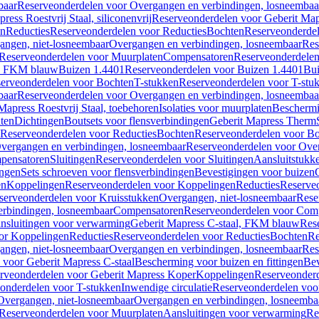
baar
Reserveonderdelen voor Overgangen en verbindingen, losneembaa
ress Roestvrij Staal, siliconenvrij
Reserveonderdelen voor Geberit Mapre
en
Reducties
Reserveonderdelen voor Reducties
Bochten
Reserveonderde
angen, niet-losneembaar
Overgangen en verbindingen, losneembaar
Res
Reserveonderdelen voor Muurplaten
Compensatoren
Reserveonderdele
al, FKM blauw
Buizen 1.4401
Reserveonderdelen voor Buizen 1.4401
Bui
erveonderdelen voor Bochten
T-stukken
Reserveonderdelen voor T-stu
baar
Reserveonderdelen voor Overgangen en verbindingen, losneembaa
apress Roestvrij Staal, toebehoren
Isolaties voor muurplaten
Beschermin
ten
Dichtingen
Boutsets voor flensverbindingen
Geberit Mapress Therm
Reserveonderdelen voor Reducties
Bochten
Reserveonderdelen voor B
vergangen en verbindingen, losneembaar
Reserveonderdelen voor Over
pensatoren
Sluitingen
Reserveonderdelen voor Sluitingen
Aansluitstukk
ingen
Sets schroeven voor flensverbindingen
Bevestigingen voor buizen
en
Koppelingen
Reserveonderdelen voor Koppelingen
Reducties
Reserveo
serveonderdelen voor Kruisstukken
Overgangen, niet-losneembaar
Rese
rbindingen, losneembaar
Compensatoren
Reserveonderdelen voor Com
nsluitingen voor verwarming
Geberit Mapress C-staal, FKM blauw
Res
or Koppelingen
Reducties
Reserveonderdelen voor Reducties
Bochten
Re
angen, niet-losneembaar
Overgangen en verbindingen, losneembaar
Res
voor Geberit Mapress C-staal
Bescherming voor buizen en fittingen
Bev
rveonderdelen voor Geberit Mapress Koper
Koppelingen
Reserveonder
onderdelen voor T-stukken
Inwendige circulatie
Reserveonderdelen voor
Overgangen, niet-losneembaar
Overgangen en verbindingen, losneemba
Reserveonderdelen voor Muurplaten
Aansluitingen voor verwarming
Re