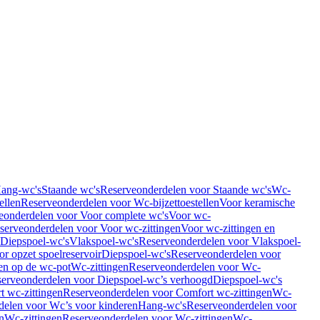
Hang-wc's
Staande wc's
Reserveonderdelen voor Staande wc's
Wc-
ellen
Reserveonderdelen voor Wc-bijzettoestellen
Voor keramische
eonderdelen voor Voor complete wc's
Voor wc-
serveonderdelen voor Voor wc-zittingen
Voor wc-zittingen en
 Diepspoel-wc's
Vlakspoel-wc's
Reserveonderdelen voor Vlakspoel-
r opzet spoelreservoir
Diepspoel-wc's
Reserveonderdelen voor
en op de wc-pot
Wc-zittingen
Reserveonderdelen voor Wc-
erveonderdelen voor Diepspoel-wc’s verhoogd
Diepspoel-wc's
t wc-zittingen
Reserveonderdelen voor Comfort wc-zittingen
Wc-
delen voor Wc’s voor kinderen
Hang-wc's
Reserveonderdelen voor
n
Wc-zittingen
Reserveonderdelen voor Wc-zittingen
Wc-