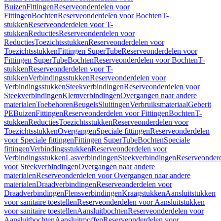
Buizen
Fittingen
Reserveonderdelen voor
Fittingen
Bochten
Reserveonderdelen voor Bochten
T-
stukken
Reserveonderdelen voor T-
stukken
Reducties
Reserveonderdelen voor
Reducties
Toezichtsstukken
Reserveonderdelen voor
Toezichtsstukken
Fittingen SuperTube
Reserveonderdelen voor
Fittingen SuperTube
Bochten
Reserveonderdelen voor Bochten
T-
stukken
Reserveonderdelen voor T-
stukken
Verbindingsstukken
Reserveonderdelen voor
Verbindingsstukken
Steekverbindingen
Reserveonderdelen voor
Steekverbindingen
Klemverbindingen
Overgangen naar andere
materialen
Toebehoren
Beugels
Sluitingen
Verbruiksmateriaal
Geberit
PE
Buizen
Fittingen
Reserveonderdelen voor Fittingen
Bochten
T-
stukken
Reducties
Toezichtsstukken
Reserveonderdelen voor
Toezichtsstukken
Overgangen
Speciale fittingen
Reserveonderdelen
voor Speciale fittingen
Fittingen SuperTube
Bochten
Speciale
fittingen
Verbindingsstukken
Reserveonderdelen voor
Verbindingsstukken
Lasverbindingen
Steekverbindingen
Reserveonder
voor Steekverbindingen
Overgangen naar andere
materialen
Reserveonderdelen voor Overgangen naar andere
materialen
Draadverbindingen
Reserveonderdelen voor
Draadverbindingen
Flensverbindingen
Kraagstukken
Aansluitstukken
voor sanitaire toestellen
Reserveonderdelen voor Aansluitstukken
voor sanitaire toestellen
Aansluitbochten
Reserveonderdelen voor
Aansluitbochten
Aansluitmoffen
Reserveonderdelen voor