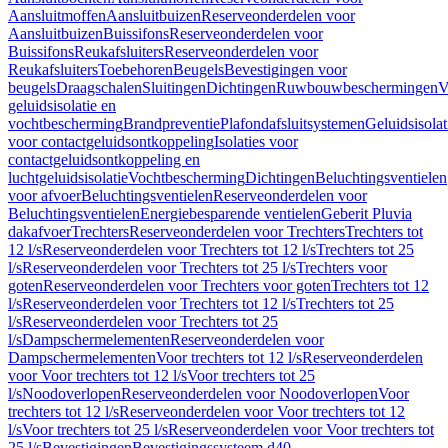
Aansluitmoffen
Aansluitbuizen
Reserveonderdelen voor
Aansluitbuizen
Buissifons
Reserveonderdelen voor
Buissifons
Reukafsluiters
Reserveonderdelen voor
Reukafsluiters
Toebehoren
Beugels
Bevestigingen voor
beugels
Draagschalen
Sluitingen
Dichtingen
Ruwbouwbeschermingen
V
geluidsisolatie en
vochtbescherming
Brandpreventie
Plafondafsluitsystemen
Geluidsisolat
voor contactgeluidsontkoppeling
Isolaties voor
contactgeluidsontkoppeling en
luchtgeluidsisolatie
Vochtbescherming
Dichtingen
Beluchtingsventielen
voor afvoer
Beluchtingsventielen
Reserveonderdelen voor
Beluchtingsventielen
Energiebesparende ventielen
Geberit Pluvia
dakafvoer
Trechters
Reserveonderdelen voor Trechters
Trechters tot
12 l/s
Reserveonderdelen voor Trechters tot 12 l/s
Trechters tot 25
l/s
Reserveonderdelen voor Trechters tot 25 l/s
Trechters voor
goten
Reserveonderdelen voor Trechters voor goten
Trechters tot 12
l/s
Reserveonderdelen voor Trechters tot 12 l/s
Trechters tot 25
l/s
Reserveonderdelen voor Trechters tot 25
l/s
Dampschermelementen
Reserveonderdelen voor
Dampschermelementen
Voor trechters tot 12 l/s
Reserveonderdelen
voor Voor trechters tot 12 l/s
Voor trechters tot 25
l/s
Noodoverlopen
Reserveonderdelen voor Noodoverlopen
Voor
trechters tot 12 l/s
Reserveonderdelen voor Voor trechters tot 12
l/s
Voor trechters tot 25 l/s
Reserveonderdelen voor Voor trechters tot
25 l/s
Bevestigingen
Bevestigingssysteem d40–