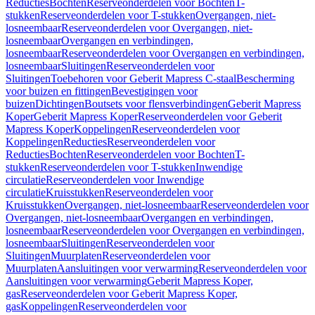
Reducties
Bochten
Reserveonderdelen voor Bochten
T-
stukken
Reserveonderdelen voor T-stukken
Overgangen, niet-
losneembaar
Reserveonderdelen voor Overgangen, niet-
losneembaar
Overgangen en verbindingen,
losneembaar
Reserveonderdelen voor Overgangen en verbindingen,
losneembaar
Sluitingen
Reserveonderdelen voor
Sluitingen
Toebehoren voor Geberit Mapress C-staal
Bescherming
voor buizen en fittingen
Bevestigingen voor
buizen
Dichtingen
Boutsets voor flensverbindingen
Geberit Mapress
Koper
Geberit Mapress Koper
Reserveonderdelen voor Geberit
Mapress Koper
Koppelingen
Reserveonderdelen voor
Koppelingen
Reducties
Reserveonderdelen voor
Reducties
Bochten
Reserveonderdelen voor Bochten
T-
stukken
Reserveonderdelen voor T-stukken
Inwendige
circulatie
Reserveonderdelen voor Inwendige
circulatie
Kruisstukken
Reserveonderdelen voor
Kruisstukken
Overgangen, niet-losneembaar
Reserveonderdelen voor
Overgangen, niet-losneembaar
Overgangen en verbindingen,
losneembaar
Reserveonderdelen voor Overgangen en verbindingen,
losneembaar
Sluitingen
Reserveonderdelen voor
Sluitingen
Muurplaten
Reserveonderdelen voor
Muurplaten
Aansluitingen voor verwarming
Reserveonderdelen voor
Aansluitingen voor verwarming
Geberit Mapress Koper,
gas
Reserveonderdelen voor Geberit Mapress Koper,
gas
Koppelingen
Reserveonderdelen voor