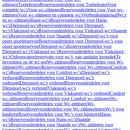
zittingen
Toebehoren
Reserveonderdelen voor Toebehoren
Voor
complete wc's
Voor wc-zittingen
Reserveonderdelen voor Voor wc-
zittingen
Voor wc-zittingen en complete wc's
Verbruiksmateriaal
Wc's
en wc-zittingen
Hang-wc's
Reserveonderdelen voor Hang-
wc's
Diepspoel-wc's
Reserveonderdelen voor Diepspoel-
wc's
Vlakspoel-wc's
Reserveonderdelen voor Vlakspoel-wc's
Staande
wc's
Reserveonderdelen voor Staande wc's
Diepspoel-wc’s voor
opzet spoelreservoir
Reserveonderdelen voor Diepspoel-wc’s voor
opzet spoelreservoir
Diepspoel-wc's
Reserveonderdelen voor
Diepspoel-wc's
Vlakspoel-wc's
Reserveonderdelen voor Vlakspoel-
wc's
Opbouwspoelreservoirs voor wc's, van sanitaire keramiek
Te
bevestigen op de wc-pot
Wc-zittingen
Reserveonderdelen voor Wc-
zittingen
Wc-zittingen
Reserveonderdelen voor Wc-zittingen
Comfort-
wc's
Reserveonderdelen voor Comfort-wc's
Diepspoel-wc’s
verhoogd
Reserveonderdelen voor Diepspoel-wc’s
verhoogd
Diepspoel-wc's verlengd
Reserveonderdelen voor
Diepspoel-wc's verlengd
Vlakspoel-wc’s
verlengd
Reserveonderdelen voor Vlakspoel-wc’s verlengd
Comfort
wc-zittingen
Reserveonderdelen voor Comfort wc-zittingen
Wc-
zittingen
Reserveonderdelen voor Wc-zittingen
Wc-
zittingsringen
Reserveonderdelen voor Wc-zittingsringen
Wc’s voor
kinderen
Reserveonderdelen voor Wc’s voor kinderen
Hang-
wc's
Reserveonderdelen voor Hang-wc's
Staande
wc's
Reserveonderdelen voor Staande wc's
Wc-zittingen voor
kinderen
Reserveonderdelen voor Wc-zittingen voor kinderen
Wc-