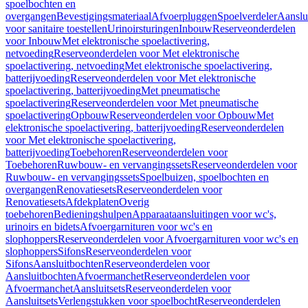
spoelbochten en
overgangen
Bevestigingsmateriaal
Afvoerpluggen
Spoelverdeler
Aanslu
voor sanitaire toestellen
Urinoirsturingen
Inbouw
Reserveonderdelen
voor Inbouw
Met elektronische spoelactivering,
netvoeding
Reserveonderdelen voor Met elektronische
spoelactivering, netvoeding
Met elektronische spoelactivering,
batterijvoeding
Reserveonderdelen voor Met elektronische
spoelactivering, batterijvoeding
Met pneumatische
spoelactivering
Reserveonderdelen voor Met pneumatische
spoelactivering
Opbouw
Reserveonderdelen voor Opbouw
Met
elektronische spoelactivering, batterijvoeding
Reserveonderdelen
voor Met elektronische spoelactivering,
batterijvoeding
Toebehoren
Reserveonderdelen voor
Toebehoren
Ruwbouw- en vervangingssets
Reserveonderdelen voor
Ruwbouw- en vervangingssets
Spoelbuizen, spoelbochten en
overgangen
Renovatiesets
Reserveonderdelen voor
Renovatiesets
Afdekplaten
Overig
toebehoren
Bedieningshulpen
Apparaataansluitingen voor wc's,
urinoirs en bidets
Afvoergarnituren voor wc's en
slophoppers
Reserveonderdelen voor Afvoergarnituren voor wc's en
slophoppers
Sifons
Reserveonderdelen voor
Sifons
Aansluitbochten
Reserveonderdelen voor
Aansluitbochten
Afvoermanchet
Reserveonderdelen voor
Afvoermanchet
Aansluitsets
Reserveonderdelen voor
Aansluitsets
Verlengstukken voor spoelbocht
Reserveonderdelen