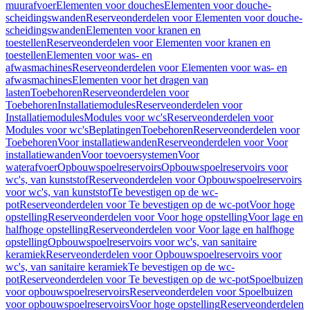
muurafvoer
Elementen voor douches
Elementen voor douche-
scheidingswanden
Reserveonderdelen voor Elementen voor douche-
scheidingswanden
Elementen voor kranen en
toestellen
Reserveonderdelen voor Elementen voor kranen en
toestellen
Elementen voor was- en
afwasmachines
Reserveonderdelen voor Elementen voor was- en
afwasmachines
Elementen voor het dragen van
lasten
Toebehoren
Reserveonderdelen voor
Toebehoren
Installatiemodules
Reserveonderdelen voor
Installatiemodules
Modules voor wc's
Reserveonderdelen voor
Modules voor wc's
Beplatingen
Toebehoren
Reserveonderdelen voor
Toebehoren
Voor installatiewanden
Reserveonderdelen voor Voor
installatiewanden
Voor toevoersystemen
Voor
waterafvoer
Opbouwspoelreservoirs
Opbouwspoelreservoirs voor
wc's, van kunststof
Reserveonderdelen voor Opbouwspoelreservoirs
voor wc's, van kunststof
Te bevestigen op de wc-
pot
Reserveonderdelen voor Te bevestigen op de wc-pot
Voor hoge
opstelling
Reserveonderdelen voor Voor hoge opstelling
Voor lage en
halfhoge opstelling
Reserveonderdelen voor Voor lage en halfhoge
opstelling
Opbouwspoelreservoirs voor wc's, van sanitaire
keramiek
Reserveonderdelen voor Opbouwspoelreservoirs voor
wc's, van sanitaire keramiek
Te bevestigen op de wc-
pot
Reserveonderdelen voor Te bevestigen op de wc-pot
Spoelbuizen
voor opbouwspoelreservoirs
Reserveonderdelen voor Spoelbuizen
voor opbouwspoelreservoirs
Voor hoge opstelling
Reserveonderdelen