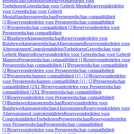
gereedschap
Toebehoren
Reserveonderdelen voor
Toebehoren
Gereedschap voor Geberit Mepla
Reserveonderdelen
voor Gereedschap voor Geberit
Mepla
Handpersgereedschap
Persgereedschap compatibiliteit
[1]
Reserveonderdelen voor Persgereedschap compatibiliteit
[1]
Persgereedschap compatibiliteit [2]
Reserveonderdelen voor
Persgereedschap compatibiliteit
[2]
Buisbewerkingsgereedschap
Reserveonderdelen voor
Buisbewerkingsgereedschap
Afpersstoppen
Reserveonderdelen voor
Afpersstoppen
Controlemiddelen
Toebehoren
Gereedschap voor
Geberit Mapress
Reserveonderdelen voor Gereedschap voor Geberit
Mapress
Persgereedschap compatibiliteit [1]
Reserveonderdelen voor
Persgereedschap compatibiliteit [1]
Persgereedschap compatibiliteit
[2]
Reserveonderdelen voor Persgereedschap compatibiliteit
[2]
Persgereedschappen compatibiliteit [1] / [2]
Reserveonderdelen
voor Persgereedschappen compatibiliteit [1] / [2]
Persgereedschap
compatibiliteit [2XL]
Reserveonderdelen voor Persgereedschap
compatibiliteit [2XL]
Persgereedschap compatibiliteit
[3]
Reserveonderdelen voor Persgereedschap compatibiliteit
[3]
Buisbewerkingsgereedschap
Reserveonderdelen voor
Buisbewerkingsgereedschap
Afpersstoppen
Reserveonderdelen voor
Afpersstoppen
Controlemiddelen
Reserveonderdelen voor
Controlemiddelen
Toebehoren
Persgereedschap
Reserveonderdelen
voor Persgereedschap
Persgereedschap compatibiliteit
[1]
Reserveonderdelen voor Persgereedschap compatibiliteit