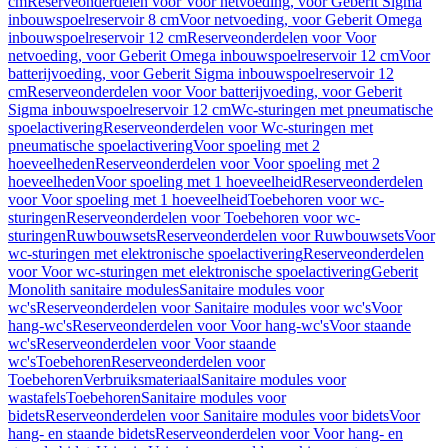
cm
Reserveonderdelen voor Voor netvoeding, voor Geberit Sigma
inbouwspoelreservoir 8 cm
Voor netvoeding, voor Geberit Omega
inbouwspoelreservoir 12 cm
Reserveonderdelen voor Voor
netvoeding, voor Geberit Omega inbouwspoelreservoir 12 cm
Voor
batterijvoeding, voor Geberit Sigma inbouwspoelreservoir 12
cm
Reserveonderdelen voor Voor batterijvoeding, voor Geberit
Sigma inbouwspoelreservoir 12 cm
Wc-sturingen met pneumatische
spoelactivering
Reserveonderdelen voor Wc-sturingen met
pneumatische spoelactivering
Voor spoeling met 2
hoeveelheden
Reserveonderdelen voor Voor spoeling met 2
hoeveelheden
Voor spoeling met 1 hoeveelheid
Reserveonderdelen
voor Voor spoeling met 1 hoeveelheid
Toebehoren voor wc-
sturingen
Reserveonderdelen voor Toebehoren voor wc-
sturingen
Ruwbouwsets
Reserveonderdelen voor Ruwbouwsets
Voor
wc-sturingen met elektronische spoelactivering
Reserveonderdelen
voor Voor wc-sturingen met elektronische spoelactivering
Geberit
Monolith sanitaire modules
Sanitaire modules voor
wc's
Reserveonderdelen voor Sanitaire modules voor wc's
Voor
hang-wc's
Reserveonderdelen voor Voor hang-wc's
Voor staande
wc's
Reserveonderdelen voor Voor staande
wc's
Toebehoren
Reserveonderdelen voor
Toebehoren
Verbruiksmateriaal
Sanitaire modules voor
wastafels
Toebehoren
Sanitaire modules voor
bidets
Reserveonderdelen voor Sanitaire modules voor bidets
Voor
hang- en staande bidets
Reserveonderdelen voor Voor hang- en