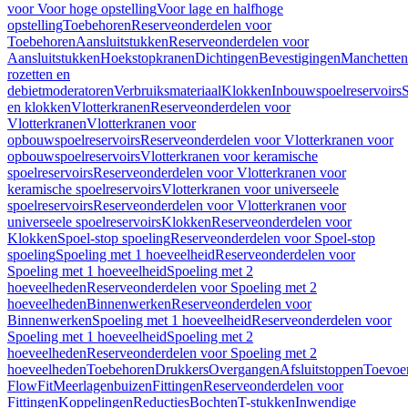
voor Voor hoge opstelling
Voor lage en halfhoge
opstelling
Toebehoren
Reserveonderdelen voor
Toebehoren
Aansluitstukken
Reserveonderdelen voor
Aansluitstukken
Hoekstopkranen
Dichtingen
Bevestigingen
Manchetten
rozetten en
debietmoderatoren
Verbruiksmateriaal
Klokken
Inbouwspoelreservoirs
en klokken
Vlotterkranen
Reserveonderdelen voor
Vlotterkranen
Vlotterkranen voor
opbouwspoelreservoirs
Reserveonderdelen voor Vlotterkranen voor
opbouwspoelreservoirs
Vlotterkranen voor keramische
spoelreservoirs
Reserveonderdelen voor Vlotterkranen voor
keramische spoelreservoirs
Vlotterkranen voor universeele
spoelreservoirs
Reserveonderdelen voor Vlotterkranen voor
universeele spoelreservoirs
Klokken
Reserveonderdelen voor
Klokken
Spoel-stop spoeling
Reserveonderdelen voor Spoel-stop
spoeling
Spoeling met 1 hoeveelheid
Reserveonderdelen voor
Spoeling met 1 hoeveelheid
Spoeling met 2
hoeveelheden
Reserveonderdelen voor Spoeling met 2
hoeveelheden
Binnenwerken
Reserveonderdelen voor
Binnenwerken
Spoeling met 1 hoeveelheid
Reserveonderdelen voor
Spoeling met 1 hoeveelheid
Spoeling met 2
hoeveelheden
Reserveonderdelen voor Spoeling met 2
hoeveelheden
Toebehoren
Drukkers
Overgangen
Afsluitstoppen
Toevoe
FlowFit
Meerlagenbuizen
Fittingen
Reserveonderdelen voor
Fittingen
Koppelingen
Reducties
Bochten
T-stukken
Inwendige