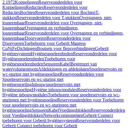
2.1972
Koppelingen
Reserveonderdelen voor
Koppelingen
Reducties
Reserveonderdelen voor
Reducties
Bochten
Reserveonderdelen voor Bochten
T-
stukken
Reserveonderdelen voor T-stukken
Overgangen, niet-
losneembaar
Reserveonderdelen voor Overgangen, niet-
losneembaar
Overgangen en verbindingen,
losneembaar
Reserveonderdelen voor Overgangen en verbindingen,
losneembaar
Doorvoeren
Reserveonderdelen voor
Doorvoeren
Toebehoren voor Geberit Mapress
CuNiFe
Dichtingen
Boutsets voor flensverbindingen
Geberit
hygiënesysteem
Hygiënespoeleenheden
Reserveonderdelen voor
Hygiënespoeleenheden
Toebehoren voor
hygiënespoeleenheden
Sensoren
Kabel
Begrenzer van
watervolumestroom
Afdekkingen en afdekplaten
Spoelreservoirs en
wc-sturing met hygiënespoeling
Reserveonderdelen voor
Spoelreservoirs en wc-sturing met
hygiënespoeling
Inbouwspoelreservoirs met
hygiënespoeling
Hygiëne inbouwmodules
Reserveonderdelen voor
Hygiëne inbouwmodules
Toebehoren voor spoelreservoirs en wc-
sturingen met hygiënespoeling
Reserveonderdelen voor Toebehoren
voor spoelreservoirs en wc-sturingen met
hygiënespoeling
Sensoren
Kabel
Voedingsblokken
Reserveonderdelen
voor Voedingsblokken
Netwerkcomponenten
Geberit Connect
toebehoren voor Geberit hygiënesysteem
Reserveonderdelen voor
Geberit Connect toebehoren voor Geberit