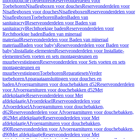
inloopdouche
Toebehoren
Reserveonderdelen voor
Toebehoren
Nisaflegboxen voor douches
Reserveonderdelen voor
Nisaflegboxen voor douches
Nisaflegboxen
Reserveonderdelen voor
Nisaflegboxen
Toebehoren
Baden
Baden van
sanitairacryl
Reserveonderdelen voor Baden van
sanitairacryl
Rechthoekige baden
Reserveonderdelen voor
Rechthoekige baden
Baden van mineraal
materiaal
Reserveonderdelen voor Baden van mineraal
materiaal
Baden voor baby's
Reserveonderdelen voor Baden voor
baby's
Installatie-elementen
Reserveonderdelen voor Installatie-
elementen
Sets voeten en sets montagesteunen en
muurbevestigingen
Reserveonderdelen voor Sets voeten en sets
montagesteunen en
muurbevestigingen
Toebehoren
Reparatiesets
Verder
toebehoren
Apparaataansluitingen voor douches en
baden
Afvoergarnituren voor douchebakken d52
Reserveonderdelen
voor Afvoergarnituren voor douchebakken d52
Met
afdekplaatje
Reserveonderdelen voor Met
afdekplaatje
Afvoerdeksel
Reserveonderdelen voor
Afvoerdeksel
Afvoergarnituren voor douchebakken,
d62
Reserveonderdelen voor Afvoergarnituren voor douchebakken,
d62
Met afdekplaatje
Reserveonderdelen voor Met
afdekplaatje
Afvoergarnituren voor douchebakken,
d90
Reserveonderdelen voor Afvoergarnituren voor douchebakken,
d90
Met afdekplaatje
Reserveonderdelen voor Met