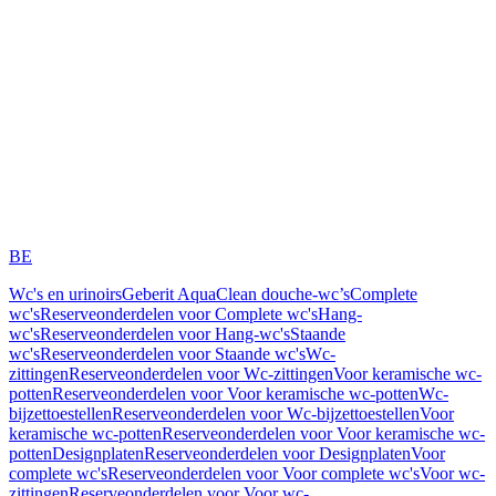
BE
Wc's en urinoirs
Geberit AquaClean douche-wc’s
Complete
wc's
Reserveonderdelen voor Complete wc's
Hang-
wc's
Reserveonderdelen voor Hang-wc's
Staande
wc's
Reserveonderdelen voor Staande wc's
Wc-
zittingen
Reserveonderdelen voor Wc-zittingen
Voor keramische wc-
potten
Reserveonderdelen voor Voor keramische wc-potten
Wc-
bijzettoestellen
Reserveonderdelen voor Wc-bijzettoestellen
Voor
keramische wc-potten
Reserveonderdelen voor Voor keramische wc-
potten
Designplaten
Reserveonderdelen voor Designplaten
Voor
complete wc's
Reserveonderdelen voor Voor complete wc's
Voor wc-
zittingen
Reserveonderdelen voor Voor wc-