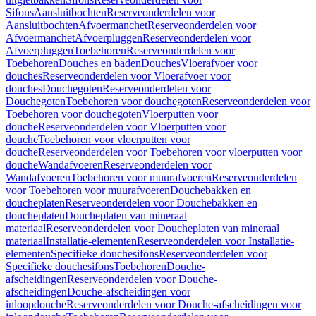
Sifons
Aansluitbochten
Reserveonderdelen voor
Aansluitbochten
Afvoermanchet
Reserveonderdelen voor
Afvoermanchet
Afvoerpluggen
Reserveonderdelen voor
Afvoerpluggen
Toebehoren
Reserveonderdelen voor
Toebehoren
Douches en baden
Douches
Vloerafvoer voor
douches
Reserveonderdelen voor Vloerafvoer voor
douches
Douchegoten
Reserveonderdelen voor
Douchegoten
Toebehoren voor douchegoten
Reserveonderdelen voor
Toebehoren voor douchegoten
Vloerputten voor
douche
Reserveonderdelen voor Vloerputten voor
douche
Toebehoren voor vloerputten voor
douche
Reserveonderdelen voor Toebehoren voor vloerputten voor
douche
Wandafvoeren
Reserveonderdelen voor
Wandafvoeren
Toebehoren voor muurafvoeren
Reserveonderdelen
voor Toebehoren voor muurafvoeren
Douchebakken en
doucheplaten
Reserveonderdelen voor Douchebakken en
doucheplaten
Doucheplaten van mineraal
materiaal
Reserveonderdelen voor Doucheplaten van mineraal
materiaal
Installatie-elementen
Reserveonderdelen voor Installatie-
elementen
Specifieke douchesifons
Reserveonderdelen voor
Specifieke douchesifons
Toebehoren
Douche-
afscheidingen
Reserveonderdelen voor Douche-
afscheidingen
Douche-afscheidingen voor
inloopdouche
Reserveonderdelen voor Douche-afscheidingen voor