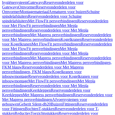
hygiënesysteem
Gateways
Reserveonderdelen voor
Gateways
Omvormer
Reserveonderdelen voor
Omvormer
Montagemateriaal
Armaturen voor buizen
Schuine
spindelafsluiters
Reserveonderdelen voor Schuine
spindelafsluiters
Met FlowFit persverbindingen
Reserveonderdelen
voor Met FlowFit persverbindingen
Met Mepla
persverbindingen
Reserveonderdelen voor Met Mepla
persverbindingen
Met Mapress persverbindingen
Reserveonderdelen
voor Met Mapress persverbindingen
Kogelkranen
Reserveonderdelen
voor Kogelkranen
Met FlowFit persverbindingen
Reserveonderdelen
voor Met FlowFit persverbindingen
Met Mepla
persverbindingen
Reserveonderdelen voor Met Mepla
persverbindingen
Met Mapress persverbindingen
Reserveonderdelen
voor Met Mapress persverbindingen
Met Mapress persverbindingen,
FKM blauw
Reserveonderdelen voor Met Mapress
persverbindingen, FKM blauw
Kogelkranen voor
inbouwmontage
Reserveonderdelen voor Kogelkranen voor
inbouwmontage
Met FlowFit persverbindingen
Met Mepla
persverbindingen
Reserveonderdelen voor Met Mepla
persverbindingen
Keerkleppen
Reserveonderdelen voor
Keerkleppen
Met Mapress persverbindingen
Reserveonderdelen voor
Met Mapress persverbindingen
Afvoersystemen voor
gebouwen
Geberit Silent-db20
Buizen
Fittingen
Reserveonderdelen
voor Fittingen
Bochten
T-stukken
Reserveonderdelen voor T-
stukken
Reducties
Toezichtsstukken
Reserveonderdelen voor