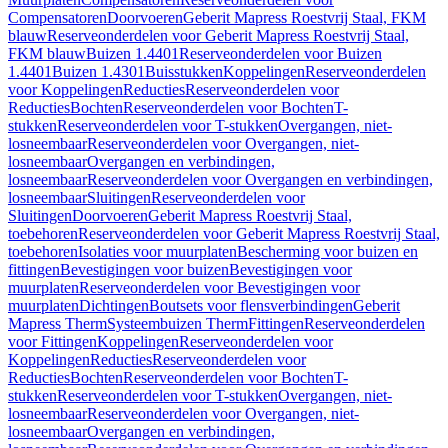
Compensatoren
Doorvoeren
Geberit Mapress Roestvrij Staal, FKM
blauw
Reserveonderdelen voor Geberit Mapress Roestvrij Staal,
FKM blauw
Buizen 1.4401
Reserveonderdelen voor Buizen
1.4401
Buizen 1.4301
Buisstukken
Koppelingen
Reserveonderdelen
voor Koppelingen
Reducties
Reserveonderdelen voor
Reducties
Bochten
Reserveonderdelen voor Bochten
T-
stukken
Reserveonderdelen voor T-stukken
Overgangen, niet-
losneembaar
Reserveonderdelen voor Overgangen, niet-
losneembaar
Overgangen en verbindingen,
losneembaar
Reserveonderdelen voor Overgangen en verbindingen,
losneembaar
Sluitingen
Reserveonderdelen voor
Sluitingen
Doorvoeren
Geberit Mapress Roestvrij Staal,
toebehoren
Reserveonderdelen voor Geberit Mapress Roestvrij Staal,
toebehoren
Isolaties voor muurplaten
Bescherming voor buizen en
fittingen
Bevestigingen voor buizen
Bevestigingen voor
muurplaten
Reserveonderdelen voor Bevestigingen voor
muurplaten
Dichtingen
Boutsets voor flensverbindingen
Geberit
Mapress Therm
Systeembuizen Therm
Fittingen
Reserveonderdelen
voor Fittingen
Koppelingen
Reserveonderdelen voor
Koppelingen
Reducties
Reserveonderdelen voor
Reducties
Bochten
Reserveonderdelen voor Bochten
T-
stukken
Reserveonderdelen voor T-stukken
Overgangen, niet-
losneembaar
Reserveonderdelen voor Overgangen, niet-
losneembaar
Overgangen en verbindingen,