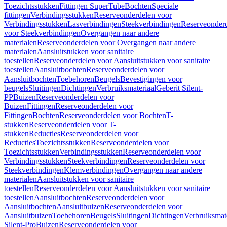
Toezichtsstukken
Fittingen SuperTube
Bochten
Speciale
fittingen
Verbindingsstukken
Reserveonderdelen voor
Verbindingsstukken
Lasverbindingen
Steekverbindingen
Reserveonder
voor Steekverbindingen
Overgangen naar andere
materialen
Reserveonderdelen voor Overgangen naar andere
materialen
Aansluitstukken voor sanitaire
toestellen
Reserveonderdelen voor Aansluitstukken voor sanitaire
toestellen
Aansluitbochten
Reserveonderdelen voor
Aansluitbochten
Toebehoren
Beugels
Bevestigingen voor
beugels
Sluitingen
Dichtingen
Verbruiksmateriaal
Geberit Silent-
PP
Buizen
Reserveonderdelen voor
Buizen
Fittingen
Reserveonderdelen voor
Fittingen
Bochten
Reserveonderdelen voor Bochten
T-
stukken
Reserveonderdelen voor T-
stukken
Reducties
Reserveonderdelen voor
Reducties
Toezichtsstukken
Reserveonderdelen voor
Toezichtsstukken
Verbindingsstukken
Reserveonderdelen voor
Verbindingsstukken
Steekverbindingen
Reserveonderdelen voor
Steekverbindingen
Klemverbindingen
Overgangen naar andere
materialen
Aansluitstukken voor sanitaire
toestellen
Reserveonderdelen voor Aansluitstukken voor sanitaire
toestellen
Aansluitbochten
Reserveonderdelen voor
Aansluitbochten
Aansluitbuizen
Reserveonderdelen voor
Aansluitbuizen
Toebehoren
Beugels
Sluitingen
Dichtingen
Verbruiksmat
Silent-Pro
Buizen
Reserveonderdelen voor