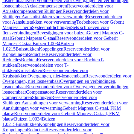
losneembaar
Reserveonderdelen voor Overgangen en verbindingen,
losneembaar
Axiaalcompensatoren
Reserveonderdelen voor
Axiaalcompensatoren
Sluitingen
Reserveonderdelen voor
Sluitingen
Aansluitstukken voor verwarming
Reserveonderdelen
voor Aansluitstukken voor verwarming
Toebehoren voor Geberit
Mapress Therm
Systeemafdichtingen
Sets schroeven voor
flensverbindingen
Bevestigingen voor buizen
Geberit Mapress C-
staal
Geberit Mapress C-staal
Reserveonderdelen voor Geberit
Mapress C-staal
Buizen 1.0034
Buizen
1.0215
Buisstukken
Koppelingen
Reserveonderdelen voor
Koppelingen
Reducties
Reserveonderdelen voor
Reducties
Bochten
Reserveonderdelen voor Bochten
T-
stukken
Reserveonderdelen voor T-
stukken
Kruisstukken
Reserveonderdelen voor
Kruisstukken
Overgangen, niet-losneembaar
Reserveonderdelen voor
Overgangen, niet-losneembaar
Overgangen en verbindingen,
losneembaar
Reserveonderdelen voor Overgangen en verbindingen,
losneembaar
Compensatoren
Reserveonderdelen voor
Compensatoren
Sluitingen
Reserveonderdelen voor
Sluitingen
Aansluitingen voor verwarming
Reserveonderdelen voor
Aansluitingen voor verwarming
Geberit Mapress C-staal, FKM
blauw
Reserveonderdelen voor Geberit Mapress C-staal, FKM
blauw
Buizen 1.0034
Buizen
1.0215
Buisstukken
Koppelingen
Reserveonderdelen voor
Koppelingen
Reducties
Reserveonderdelen voor