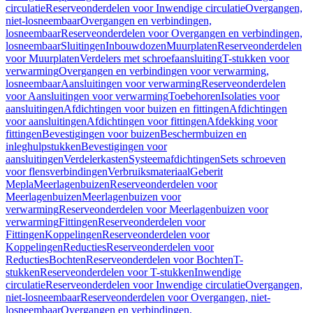
circulatie
Reserveonderdelen voor Inwendige circulatie
Overgangen,
niet-losneembaar
Overgangen en verbindingen,
losneembaar
Reserveonderdelen voor Overgangen en verbindingen,
losneembaar
Sluitingen
Inbouwdozen
Muurplaten
Reserveonderdelen
voor Muurplaten
Verdelers met schroefaansluiting
T-stukken voor
verwarming
Overgangen en verbindingen voor verwarming,
losneembaar
Aansluitingen voor verwarming
Reserveonderdelen
voor Aansluitingen voor verwarming
Toebehoren
Isolaties voor
aansluitingen
Afdichtingen voor buizen en fittingen
Afdichtingen
voor aansluitingen
Afdichtingen voor fittingen
Afdekking voor
fittingen
Bevestigingen voor buizen
Beschermbuizen en
inleghulpstukken
Bevestigingen voor
aansluitingen
Verdelerkasten
Systeemafdichtingen
Sets schroeven
voor flensverbindingen
Verbruiksmateriaal
Geberit
Mepla
Meerlagenbuizen
Reserveonderdelen voor
Meerlagenbuizen
Meerlagenbuizen voor
verwarming
Reserveonderdelen voor Meerlagenbuizen voor
verwarming
Fittingen
Reserveonderdelen voor
Fittingen
Koppelingen
Reserveonderdelen voor
Koppelingen
Reducties
Reserveonderdelen voor
Reducties
Bochten
Reserveonderdelen voor Bochten
T-
stukken
Reserveonderdelen voor T-stukken
Inwendige
circulatie
Reserveonderdelen voor Inwendige circulatie
Overgangen,
niet-losneembaar
Reserveonderdelen voor Overgangen, niet-
losneembaar
Overgangen en verbindingen,