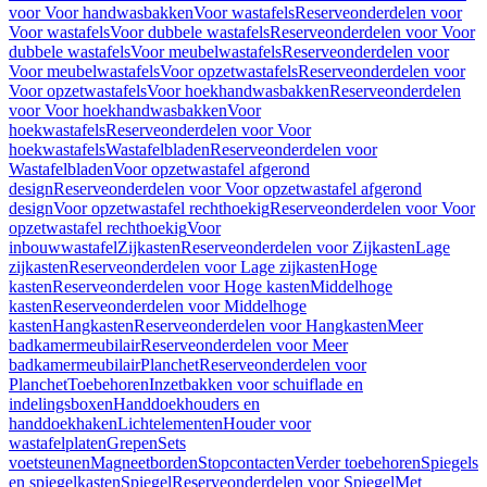
voor Voor handwasbakken
Voor wastafels
Reserveonderdelen voor
Voor wastafels
Voor dubbele wastafels
Reserveonderdelen voor Voor
dubbele wastafels
Voor meubelwastafels
Reserveonderdelen voor
Voor meubelwastafels
Voor opzetwastafels
Reserveonderdelen voor
Voor opzetwastafels
Voor hoekhandwasbakken
Reserveonderdelen
voor Voor hoekhandwasbakken
Voor
hoekwastafels
Reserveonderdelen voor Voor
hoekwastafels
Wastafelbladen
Reserveonderdelen voor
Wastafelbladen
Voor opzetwastafel afgerond
design
Reserveonderdelen voor Voor opzetwastafel afgerond
design
Voor opzetwastafel rechthoekig
Reserveonderdelen voor Voor
opzetwastafel rechthoekig
Voor
inbouwwastafel
Zijkasten
Reserveonderdelen voor Zijkasten
Lage
zijkasten
Reserveonderdelen voor Lage zijkasten
Hoge
kasten
Reserveonderdelen voor Hoge kasten
Middelhoge
kasten
Reserveonderdelen voor Middelhoge
kasten
Hangkasten
Reserveonderdelen voor Hangkasten
Meer
badkamermeubilair
Reserveonderdelen voor Meer
badkamermeubilair
Planchet
Reserveonderdelen voor
Planchet
Toebehoren
Inzetbakken voor schuiflade en
indelingsboxen
Handdoekhouders en
handdoekhaken
Lichtelementen
Houder voor
wastafelplaten
Grepen
Sets
voetsteunen
Magneetborden
Stopcontacten
Verder toebehoren
Spiegels
en spiegelkasten
Spiegel
Reserveonderdelen voor Spiegel
Met