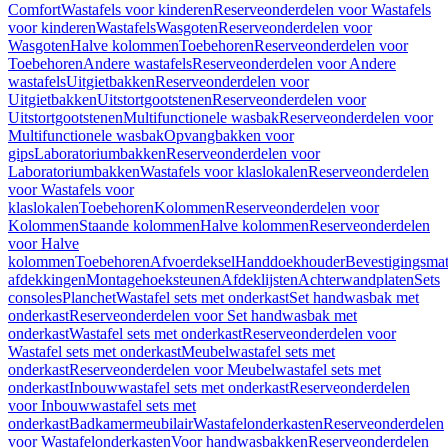
Comfort
Wastafels voor kinderen
Reserveonderdelen voor Wastafels
voor kinderen
Wastafels
Wasgoten
Reserveonderdelen voor
Wasgoten
Halve kolommen
Toebehoren
Reserveonderdelen voor
Toebehoren
Andere wastafels
Reserveonderdelen voor Andere
wastafels
Uitgietbakken
Reserveonderdelen voor
Uitgietbakken
Uitstortgootstenen
Reserveonderdelen voor
Uitstortgootstenen
Multifunctionele wasbak
Reserveonderdelen voor
Multifunctionele wasbak
Opvangbakken voor
gips
Laboratoriumbakken
Reserveonderdelen voor
Laboratoriumbakken
Wastafels voor klaslokalen
Reserveonderdelen
voor Wastafels voor
klaslokalen
Toebehoren
Kolommen
Reserveonderdelen voor
Kolommen
Staande kolommen
Halve kolommen
Reserveonderdelen
voor Halve
kolommen
Toebehoren
Afvoerdeksel
Handdoekhouder
Bevestigingsmat
afdekkingen
Montagehoeksteunen
Afdeklijsten
Achterwandplaten
Sets
consoles
Planchet
Wastafel sets met onderkast
Set handwasbak met
onderkast
Reserveonderdelen voor Set handwasbak met
onderkast
Wastafel sets met onderkast
Reserveonderdelen voor
Wastafel sets met onderkast
Meubelwastafel sets met
onderkast
Reserveonderdelen voor Meubelwastafel sets met
onderkast
Inbouwwastafel sets met onderkast
Reserveonderdelen
voor Inbouwwastafel sets met
onderkast
Badkamermeubilair
Wastafelonderkasten
Reserveonderdelen
voor Wastafelonderkasten
Voor handwasbakken
Reserveonderdelen