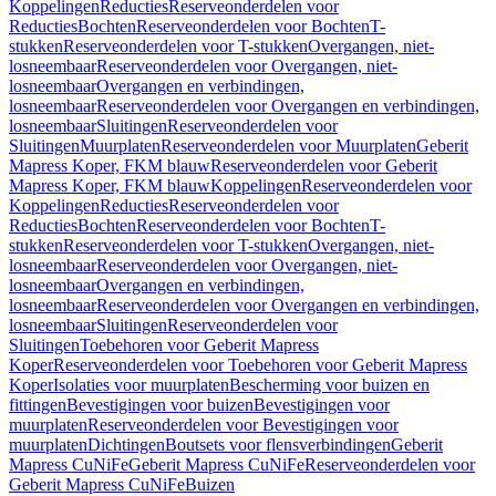
Koppelingen
Reducties
Reserveonderdelen voor
Reducties
Bochten
Reserveonderdelen voor Bochten
T-
stukken
Reserveonderdelen voor T-stukken
Overgangen, niet-
losneembaar
Reserveonderdelen voor Overgangen, niet-
losneembaar
Overgangen en verbindingen,
losneembaar
Reserveonderdelen voor Overgangen en verbindingen,
losneembaar
Sluitingen
Reserveonderdelen voor
Sluitingen
Muurplaten
Reserveonderdelen voor Muurplaten
Geberit
Mapress Koper, FKM blauw
Reserveonderdelen voor Geberit
Mapress Koper, FKM blauw
Koppelingen
Reserveonderdelen voor
Koppelingen
Reducties
Reserveonderdelen voor
Reducties
Bochten
Reserveonderdelen voor Bochten
T-
stukken
Reserveonderdelen voor T-stukken
Overgangen, niet-
losneembaar
Reserveonderdelen voor Overgangen, niet-
losneembaar
Overgangen en verbindingen,
losneembaar
Reserveonderdelen voor Overgangen en verbindingen,
losneembaar
Sluitingen
Reserveonderdelen voor
Sluitingen
Toebehoren voor Geberit Mapress
Koper
Reserveonderdelen voor Toebehoren voor Geberit Mapress
Koper
Isolaties voor muurplaten
Bescherming voor buizen en
fittingen
Bevestigingen voor buizen
Bevestigingen voor
muurplaten
Reserveonderdelen voor Bevestigingen voor
muurplaten
Dichtingen
Boutsets voor flensverbindingen
Geberit
Mapress CuNiFe
Geberit Mapress CuNiFe
Reserveonderdelen voor
Geberit Mapress CuNiFe
Buizen