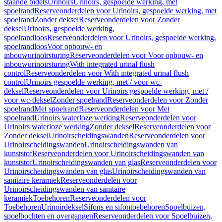
staande bidets
Urinoirs
Urinoirs, gespoelde werking, met
spoelrand
Reserveonderdelen voor Urinoirs, gespoelde werking, met
spoelrand
Zonder deksel
Reserveonderdelen voor Zonder
deksel
Urinoirs, gespoelde werking,
spoelrandloos
Reserveonderdelen voor Urinoirs, gespoelde werking,
spoelrandloos
Voor opbouw- en
inbouwurinoirsturing
Reserveonderdelen voor Voor opbouw- en
inbouwurinoirsturing
With integrated urinal flush
control
Reserveonderdelen voor With integrated urinal flush
control
Urinoirs gespoelde werking, met / voor wc-
deksel
Reserveonderdelen voor Urinoirs gespoelde werking, met /
voor wc-deksel
Zonder spoelrand
Reserveonderdelen voor Zonder
spoelrand
Met spoelrand
Reserveonderdelen voor Met
spoelrand
Urinoirs waterloze werking
Reserveonderdelen voor
Urinoirs waterloze werking
Zonder deksel
Reserveonderdelen voor
Zonder deksel
Urinoirscheidingswanden
Reserveonderdelen voor
Urinoirscheidingswanden
Urinoirscheidingswanden van
kunststof
Reserveonderdelen voor Urinoirscheidingswanden van
kunststof
Urinoirscheidingswanden van glas
Reserveonderdelen voor
Urinoirscheidingswanden van glas
Urinoirscheidingswanden van
sanitaire keramiek
Reserveonderdelen voor
Urinoirscheidingswanden van sanitaire
keramiek
Toebehoren
Reserveonderdelen voor
Toebehoren
Urinoirdeksel
Sifons en sifontoebehoren
Spoelbuizen,
spoelbochten en overgangen
Reserveonderdelen voor Spoelbuizen,