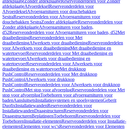
afdekplaatje
Zonder afdekplaatje
Reserveonderdelen voor Zonder
afdekplaatje
Afvoerdeksel
Reserveonderdelen voor
Afvoerdeksel
Afvoergarnituren voor douchebakken
Sestra
Reserveonderdelen voor Afvoergarnituren voor
douchebakken Sestra
Zonder afdekplaatje
Reserveonderdelen voor
Zonder afdekplaatje
Afvoergarnituren voor baden,
d52
Reserveonderdelen voor Afvoergarnituren voor baden, d52
Met
draaibediening
Reserveonderdelen voor Met
draaibediening
Afwerksets voor draaibediening
Reserveonderdelen
voor Afwerksets voor draaibediening
Met draaibediening en
watertoevoer
Reserveonderdelen voor Met draaibediening en
watertoevoer
Afwerksets voor draaibediening en
watertoevoer
Reserveonderdelen voor Afwerksets voor
draaibediening en watertoevoer
Met drukknop
PushControl
Reserveonderdelen voor Met drukknop
PushControl
Afwerksets voor drukknop
PushControl
Reserveonderdelen voor Afwerksets voor drukknop
PushControl
Met stop voor afvoerplug
Reserveonderdelen voor Met
stop voor afvoerplug
Toebehoren voor afvoergarnituren voor
baden
Aansluitsets
Installatiesystemen en spoelsystemen
Geberit
Duofix
Installatiewanden
Reserveonderdelen voor
Installatiewanden
Draagstructuren
Reserveonderdelen voor
Draagstructuren
Beplatingen
Toebehoren
Reserveonderdelen voor
Toebehoren
Installatie-elementen
Reserveonderdelen voor Installatie-
elementen
Elementen voor wc's
Reserveonderdelen voor Elementen