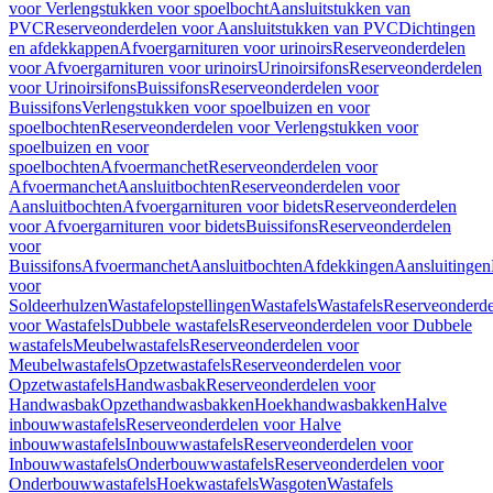
voor Verlengstukken voor spoelbocht
Aansluitstukken van
PVC
Reserveonderdelen voor Aansluitstukken van PVC
Dichtingen
en afdekkappen
Afvoergarnituren voor urinoirs
Reserveonderdelen
voor Afvoergarnituren voor urinoirs
Urinoirsifons
Reserveonderdelen
voor Urinoirsifons
Buissifons
Reserveonderdelen voor
Buissifons
Verlengstukken voor spoelbuizen en voor
spoelbochten
Reserveonderdelen voor Verlengstukken voor
spoelbuizen en voor
spoelbochten
Afvoermanchet
Reserveonderdelen voor
Afvoermanchet
Aansluitbochten
Reserveonderdelen voor
Aansluitbochten
Afvoergarnituren voor bidets
Reserveonderdelen
voor Afvoergarnituren voor bidets
Buissifons
Reserveonderdelen
voor
Buissifons
Afvoermanchet
Aansluitbochten
Afdekkingen
Aansluitingen
voor
Soldeerhulzen
Wastafelopstellingen
Wastafels
Wastafels
Reserveonderde
voor Wastafels
Dubbele wastafels
Reserveonderdelen voor Dubbele
wastafels
Meubelwastafels
Reserveonderdelen voor
Meubelwastafels
Opzetwastafels
Reserveonderdelen voor
Opzetwastafels
Handwasbak
Reserveonderdelen voor
Handwasbak
Opzethandwasbakken
Hoekhandwasbakken
Halve
inbouwwastafels
Reserveonderdelen voor Halve
inbouwwastafels
Inbouwwastafels
Reserveonderdelen voor
Inbouwwastafels
Onderbouwwastafels
Reserveonderdelen voor
Onderbouwwastafels
Hoekwastafels
Wasgoten
Wastafels