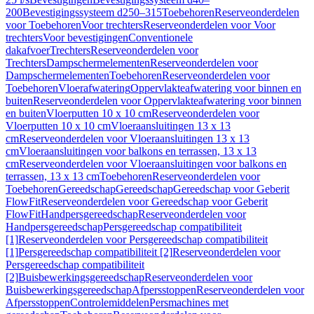
200
Bevestigingssysteem d250–315
Toebehoren
Reserveonderdelen
voor Toebehoren
Voor trechters
Reserveonderdelen voor Voor
trechters
Voor bevestigingen
Conventionele
dakafvoer
Trechters
Reserveonderdelen voor
Trechters
Dampschermelementen
Reserveonderdelen voor
Dampschermelementen
Toebehoren
Reserveonderdelen voor
Toebehoren
Vloerafwatering
Oppervlakteafwatering voor binnen en
buiten
Reserveonderdelen voor Oppervlakteafwatering voor binnen
en buiten
Vloerputten 10 x 10 cm
Reserveonderdelen voor
Vloerputten 10 x 10 cm
Vloeraansluitingen 13 x 13
cm
Reserveonderdelen voor Vloeraansluitingen 13 x 13
cm
Vloeraansluitingen voor balkons en terrassen, 13 x 13
cm
Reserveonderdelen voor Vloeraansluitingen voor balkons en
terrassen, 13 x 13 cm
Toebehoren
Reserveonderdelen voor
Toebehoren
Gereedschap
Gereedschap
Gereedschap voor Geberit
FlowFit
Reserveonderdelen voor Gereedschap voor Geberit
FlowFit
Handpersgereedschap
Reserveonderdelen voor
Handpersgereedschap
Persgereedschap compatibiliteit
[1]
Reserveonderdelen voor Persgereedschap compatibiliteit
[1]
Persgereedschap compatibiliteit [2]
Reserveonderdelen voor
Persgereedschap compatibiliteit
[2]
Buisbewerkingsgereedschap
Reserveonderdelen voor
Buisbewerkingsgereedschap
Afpersstoppen
Reserveonderdelen voor
Afpersstoppen
Controlemiddelen
Persmachines met