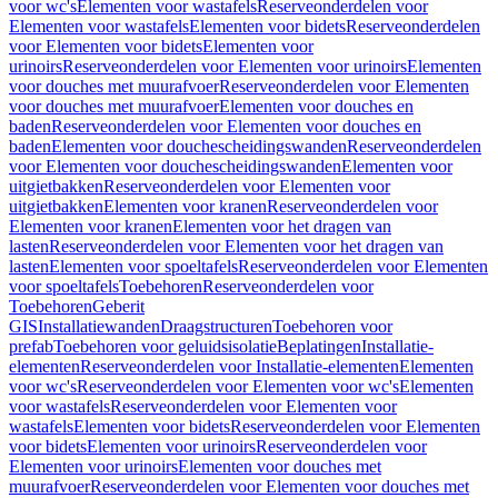
voor wc's
Elementen voor wastafels
Reserveonderdelen voor
Elementen voor wastafels
Elementen voor bidets
Reserveonderdelen
voor Elementen voor bidets
Elementen voor
urinoirs
Reserveonderdelen voor Elementen voor urinoirs
Elementen
voor douches met muurafvoer
Reserveonderdelen voor Elementen
voor douches met muurafvoer
Elementen voor douches en
baden
Reserveonderdelen voor Elementen voor douches en
baden
Elementen voor douchescheidingswanden
Reserveonderdelen
voor Elementen voor douchescheidingswanden
Elementen voor
uitgietbakken
Reserveonderdelen voor Elementen voor
uitgietbakken
Elementen voor kranen
Reserveonderdelen voor
Elementen voor kranen
Elementen voor het dragen van
lasten
Reserveonderdelen voor Elementen voor het dragen van
lasten
Elementen voor spoeltafels
Reserveonderdelen voor Elementen
voor spoeltafels
Toebehoren
Reserveonderdelen voor
Toebehoren
Geberit
GIS
Installatiewanden
Draagstructuren
Toebehoren voor
prefab
Toebehoren voor geluidsisolatie
Beplatingen
Installatie-
elementen
Reserveonderdelen voor Installatie-elementen
Elementen
voor wc's
Reserveonderdelen voor Elementen voor wc's
Elementen
voor wastafels
Reserveonderdelen voor Elementen voor
wastafels
Elementen voor bidets
Reserveonderdelen voor Elementen
voor bidets
Elementen voor urinoirs
Reserveonderdelen voor
Elementen voor urinoirs
Elementen voor douches met
muurafvoer
Reserveonderdelen voor Elementen voor douches met