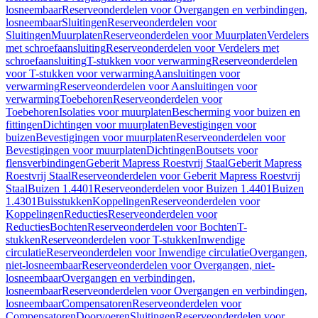
losneembaar
Reserveonderdelen voor Overgangen en verbindingen,
losneembaar
Sluitingen
Reserveonderdelen voor
Sluitingen
Muurplaten
Reserveonderdelen voor Muurplaten
Verdelers
met schroefaansluiting
Reserveonderdelen voor Verdelers met
schroefaansluiting
T-stukken voor verwarming
Reserveonderdelen
voor T-stukken voor verwarming
Aansluitingen voor
verwarming
Reserveonderdelen voor Aansluitingen voor
verwarming
Toebehoren
Reserveonderdelen voor
Toebehoren
Isolaties voor muurplaten
Bescherming voor buizen en
fittingen
Dichtingen voor muurplaten
Bevestigingen voor
buizen
Bevestigingen voor muurplaten
Reserveonderdelen voor
Bevestigingen voor muurplaten
Dichtingen
Boutsets voor
flensverbindingen
Geberit Mapress Roestvrij Staal
Geberit Mapress
Roestvrij Staal
Reserveonderdelen voor Geberit Mapress Roestvrij
Staal
Buizen 1.4401
Reserveonderdelen voor Buizen 1.4401
Buizen
1.4301
Buisstukken
Koppelingen
Reserveonderdelen voor
Koppelingen
Reducties
Reserveonderdelen voor
Reducties
Bochten
Reserveonderdelen voor Bochten
T-
stukken
Reserveonderdelen voor T-stukken
Inwendige
circulatie
Reserveonderdelen voor Inwendige circulatie
Overgangen,
niet-losneembaar
Reserveonderdelen voor Overgangen, niet-
losneembaar
Overgangen en verbindingen,
losneembaar
Reserveonderdelen voor Overgangen en verbindingen,
losneembaar
Compensatoren
Reserveonderdelen voor
Compensatoren
Doorvoeren
Sluitingen
Reserveonderdelen voor