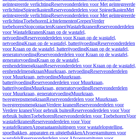
geïntegreerde verlichting
Reserveonderdelen voor Met geïntegreerde
verlichting
Spiegelkasten
Reserveonderdelen voor Spiegelkasten
Met
geïntegreerde verlichting
Reserveonderdelen voor Met geïntegreerde
verlichting
Toebehoren
Lichtelementen
Grepen
Verder
toebehoren
Stopcontacten
Kranen
Wastafelkranen
Reserveonderdelen
voor Wastafelkranen
Kraan op de wastafel,
netvoeding
Reserveonderdelen voor Kraan op de wastafel,
netvoeding
Kraan op de wastafel, batterijvoeding
Reserveonderdelen
voor Kraan op de wastafel, batterijvoeding
Kraan op de wastafel,
generatorvoeding
Reserveonderdelen voor Kraan op de wastafel,
generatorvoeding
Kraan op de wastafel,
eenhendelmengkraan
Reserveonderdelen voor Kraan op de wastafel,
eenhendelmengkraan
Muurkraan, netvoeding
Reserveonderdelen
voor Muurkraan, netvoeding
Muurkraan,
batterijvoeding
Reserveonderdelen voor Muurkraan,
batterijvoeding
Muurkraan, generatorvoeding
Reserveonderdelen
voor Muurkraan, generatorvoeding
Muurkraan,
tweegreepsmengkraan
Reserveonderdelen voor Muurkraan,
tweegreepsmengkraan
Verdere kranen
Reserveonderdelen voor
Verdere kranen
Voor gebruik buiten
Reserveonderdelen voor Voor
gebruik buiten
Toebehoren
Reserveonderdelen voor Toebehoren
Voor
wastafelkranen
Reserveonderdelen voor Voor
wastafelkranen
Apparaataansluitingen voor wastafelopstelling,
spoelbakken, apparaten en uitgietbakken
Afvoergarnituren voor
wastafels
Reserveonderdelen voor Afvoergarnituren voor