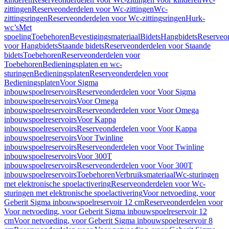
zittingen
Reserveonderdelen voor Wc-zittingen
Wc-
zittingsringen
Reserveonderdelen voor Wc-zittingsringen
Hurk-
wc’s
Met
spoeling
Toebehoren
Bevestigingsmateriaal
Bidets
Hangbidets
Reserveo
voor Hangbidets
Staande bidets
Reserveonderdelen voor Staande
bidets
Toebehoren
Reserveonderdelen voor
Toebehoren
Bedieningsplaten en wc-
sturingen
Bedieningsplaten
Reserveonderdelen voor
Bedieningsplaten
Voor Sigma
inbouwspoelreservoirs
Reserveonderdelen voor Voor Sigma
inbouwspoelreservoirs
Voor Omega
inbouwspoelreservoirs
Reserveonderdelen voor Voor Omega
inbouwspoelreservoirs
Voor Kappa
inbouwspoelreservoirs
Reserveonderdelen voor Voor Kappa
inbouwspoelreservoirs
Voor Twinline
inbouwspoelreservoirs
Reserveonderdelen voor Voor Twinline
inbouwspoelreservoirs
Voor 300T
inbouwspoelreservoirs
Reserveonderdelen voor Voor 300T
inbouwspoelreservoirs
Toebehoren
Verbruiksmateriaal
Wc-sturingen
met elektronische spoelactivering
Reserveonderdelen voor Wc-
sturingen met elektronische spoelactivering
Voor netvoeding, voor
Geberit Sigma inbouwspoelreservoir 12 cm
Reserveonderdelen voor
Voor netvoeding, voor Geberit Sigma inbouwspoelreservoir 12
cm
Voor netvoeding, voor Geberit Sigma inbouwspoelreservoir 8