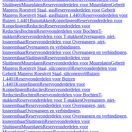
Sluitingen
Muurplaten
Reserveonderdelen voor Muurplaten
Geberit
Mapress Roestvrij Staal, gas
Reserveonderdelen voor Geberit
Mapress Roestvrij Staal, gas
Buizen 1.4401
Reserveonderdelen voor
Buizen 1.4401
Buisstukken
Koppelingen
Reserveonderdelen voor
Koppelingen
Reducties
Reserveonderdelen voor
Reducties
Bochten
Reserveonderdelen voor Bochten
T-
stukken
Reserveonderdelen voor T-stukken
Overgangen, niet-
losneembaar
Reserveonderdelen voor Overgangen, niet-
losneembaar
Overgangen en verbindingen,
losneembaar
Reserveonderdelen voor Overgangen en verbindingen,
losneembaar
Sluitingen
Reserveonderdelen voor
Sluitingen
Muurplaten
Reserveonderdelen voor Muurplaten
Geberit
Mapress Roestvrij Staal, siliconenvrij
Reserveonderdelen voor
Geberit Mapress Roestvrij Staal, siliconenvrij
Buizen
1.4401
Reserveonderdelen voor Buizen
1.4401
Koppelingen
Reserveonderdelen voor
Koppelingen
Reducties
Reserveonderdelen voor
Reducties
Bochten
Reserveonderdelen voor Bochten
T-
stukken
Reserveonderdelen voor T-stukken
Overgangen, niet-
losneembaar
Reserveonderdelen voor Overgangen, niet-
losneembaar
Overgangen en verbindingen,
losneembaar
Reserveonderdelen voor Overgangen en verbindingen,
losneembaar
Sluitingen
Reserveonderdelen voor
Sluitingen
Muurplaten
Reserveonderdelen voor
Muurplaten
Compensatoren
Reserveonderdelen voor