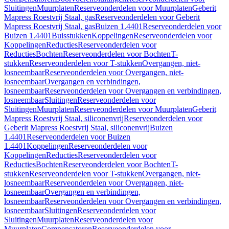
Sluitingen
Muurplaten
Reserveonderdelen voor Muurplaten
Geberit
Mapress Roestvrij Staal, gas
Reserveonderdelen voor Geberit
Mapress Roestvrij Staal, gas
Buizen 1.4401
Reserveonderdelen voor
Buizen 1.4401
Buisstukken
Koppelingen
Reserveonderdelen voor
Koppelingen
Reducties
Reserveonderdelen voor
Reducties
Bochten
Reserveonderdelen voor Bochten
T-
stukken
Reserveonderdelen voor T-stukken
Overgangen, niet-
losneembaar
Reserveonderdelen voor Overgangen, niet-
losneembaar
Overgangen en verbindingen,
losneembaar
Reserveonderdelen voor Overgangen en verbindingen,
losneembaar
Sluitingen
Reserveonderdelen voor
Sluitingen
Muurplaten
Reserveonderdelen voor Muurplaten
Geberit
Mapress Roestvrij Staal, siliconenvrij
Reserveonderdelen voor
Geberit Mapress Roestvrij Staal, siliconenvrij
Buizen
1.4401
Reserveonderdelen voor Buizen
1.4401
Koppelingen
Reserveonderdelen voor
Koppelingen
Reducties
Reserveonderdelen voor
Reducties
Bochten
Reserveonderdelen voor Bochten
T-
stukken
Reserveonderdelen voor T-stukken
Overgangen, niet-
losneembaar
Reserveonderdelen voor Overgangen, niet-
losneembaar
Overgangen en verbindingen,
losneembaar
Reserveonderdelen voor Overgangen en verbindingen,
losneembaar
Sluitingen
Reserveonderdelen voor
Sluitingen
Muurplaten
Reserveonderdelen voor
Muurplaten
Compensatoren
Reserveonderdelen voor