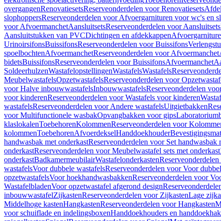
overgangen
Renovatiesets
Reserveonderdelen voor Renovatiesets
Afde
slophoppers
Reserveonderdelen voor Afvoergarnituren voor wc's en s
voor Afvoermanchet
Aansluitsets
Reserveonderdelen voor Aansluitsets
Aansluitstukken van PVC
Dichtingen en afdekkappen
Afvoergarniture
Urinoirsifons
Buissifons
Reserveonderdelen voor Buissifons
Verlengst
spoelbochten
Afvoermanchet
Reserveonderdelen voor Afvoermanchet
bidets
Buissifons
Reserveonderdelen voor Buissifons
Afvoermanchet
Aa
Soldeerhulzen
Wastafelopstellingen
Wastafels
Wastafels
Reserveonderde
Meubelwastafels
Opzetwastafels
Reserveonderdelen voor Opzetwastaf
voor Halve inbouwwastafels
Inbouwwastafels
Reserveonderdelen voo
voor kinderen
Reserveonderdelen voor Wastafels voor kinderen
Wastaf
wastafels
Reserveonderdelen voor Andere wastafels
Uitgietbakken
Res
voor Multifunctionele wasbak
Opvangbakken voor gips
Laboratorium
klaslokalen
Toebehoren
Kolommen
Reserveonderdelen voor Kolomme
kolommen
Toebehoren
Afvoerdeksel
Handdoekhouder
Bevestigingsmat
handwasbak met onderkast
Reserveonderdelen voor Set handwasbak 
onderkast
Reserveonderdelen voor Meubelwastafel sets met onderkast
onderkast
Badkamermeubilair
Wastafelonderkasten
Reserveonderdelen 
wastafels
Voor dubbele wastafels
Reserveonderdelen voor Voor dubbel
opzetwastafels
Voor hoekhandwasbakken
Reserveonderdelen voor V
Wastafelbladen
Voor opzetwastafel afgerond design
Reserveonderdelen
inbouwwastafel
Zijkasten
Reserveonderdelen voor Zijkasten
Lage zijka
Middelhoge kasten
Hangkasten
Reserveonderdelen voor Hangkasten
M
voor schuiflade en indelingsboxen
Handdoekhouders en handdoekha