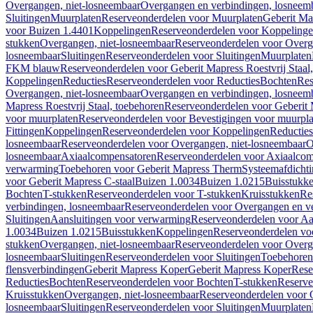
Overgangen, niet-losneembaar
Overgangen en verbindingen, losneem
Sluitingen
Muurplaten
Reserveonderdelen voor Muurplaten
Geberit Map
voor Buizen 1.4401
Koppelingen
Reserveonderdelen voor Koppeling
stukken
Overgangen, niet-losneembaar
Reserveonderdelen voor Overg
losneembaar
Sluitingen
Reserveonderdelen voor Sluitingen
Muurplaten
FKM blauw
Reserveonderdelen voor Geberit Mapress Roestvrij Sta
Koppelingen
Reducties
Reserveonderdelen voor Reducties
Bochten
Res
Overgangen, niet-losneembaar
Overgangen en verbindingen, losneem
Mapress Roestvrij Staal, toebehoren
Reserveonderdelen voor Geberit M
voor muurplaten
Reserveonderdelen voor Bevestigingen voor muurpla
Fittingen
Koppelingen
Reserveonderdelen voor Koppelingen
Reducties
losneembaar
Reserveonderdelen voor Overgangen, niet-losneembaar
O
losneembaar
Axiaalcompensatoren
Reserveonderdelen voor Axiaalcom
verwarming
Toebehoren voor Geberit Mapress Therm
Systeemafdicht
voor Geberit Mapress C-staal
Buizen 1.0034
Buizen 1.0215
Buisstukk
Bochten
T-stukken
Reserveonderdelen voor T-stukken
Kruisstukken
Re
verbindingen, losneembaar
Reserveonderdelen voor Overgangen en ve
Sluitingen
Aansluitingen voor verwarming
Reserveonderdelen voor Aa
1.0034
Buizen 1.0215
Buisstukken
Koppelingen
Reserveonderdelen vo
stukken
Overgangen, niet-losneembaar
Reserveonderdelen voor Overg
losneembaar
Sluitingen
Reserveonderdelen voor Sluitingen
Toebehoren 
flensverbindingen
Geberit Mapress Koper
Geberit Mapress Koper
Rese
Reducties
Bochten
Reserveonderdelen voor Bochten
T-stukken
Reserve
Kruisstukken
Overgangen, niet-losneembaar
Reserveonderdelen voor 
losneembaar
Sluitingen
Reserveonderdelen voor Sluitingen
Muurplaten