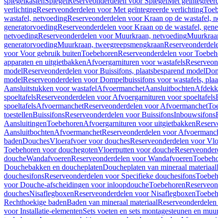
spiegelkasten
Spiegel
Reserveonderdelen voor Spiegel
Met geïntegreerd
verlichting
Reserveonderdelen voor Met geïntegreerde verlichting
Toeb
wastafel, netvoeding
Reserveonderdelen voor Kraan op de wastafel, n
generatorvoeding
Reserveonderdelen voor Kraan op de wastafel, gene
netvoeding
Reserveonderdelen voor Muurkraan, netvoeding
Muurkraan
generatorvoeding
Muurkraan, tweegreepsmengkraan
Reserveonderdel
voor Voor gebruik buiten
Toebehoren
Reserveonderdelen voor Toebeh
apparaten en uitgietbakken
Afvoergarnituren voor wastafels
Reserveond
model
Reserveonderdelen voor Buissifons, plaatsbesparend model
Dom
model
Reserveonderdelen voor Dompelbuissifons voor wastafels, pla
Aansluitstukken voor wastafel
Afvoermanchet
Aansluitbochten
Afdekk
spoeltafels
Reserveonderdelen voor Afvoergarnituren voor spoeltafels
spoeltafels
Afvoermanchet
Reserveonderdelen voor Afvoermanchet
To
toestellen
Buissifons
Reserveonderdelen voor Buissifons
Inbouwsifons
Aansluitingen
Toebehoren
Afvoergarnituren voor uitgietbakken
Reserv
Aansluitbochten
Afvoermanchet
Reserveonderdelen voor Afvoermanc
baden
Douches
Vloerafvoer voor douches
Reserveonderdelen voor Vlo
Toebehoren voor douchegoten
Vloerputten voor douche
Reserveonder
douche
Wandafvoeren
Reserveonderdelen voor Wandafvoeren
Toebeho
Douchebakken en doucheplaten
Doucheplaten van mineraal materiaal
douchesifons
Reserveonderdelen voor Specifieke douchesifons
Toebeh
voor Douche-afscheidingen voor inloopdouche
Toebehoren
Reserveon
douches
Nisaflegboxen
Reserveonderdelen voor Nisaflegboxen
Toebeh
Rechthoekige baden
Baden van mineraal materiaal
Reserveonderdelen 
voor Installatie-elementen
Sets voeten en sets montagesteunen en muu