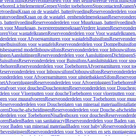
e verlichting
Reserveonderdelen voor Met geïntegreerde verlichting
Spi
ehoren
Lichtelementen
Grepen
Verder toebehoren
Stopcontacten
Kranen
W
etvoeding
Kraan op de wastafel, batterijvoeding
Reserveonderdelen voor 
ratorvoeding
Kraan op de wastafel, eenhendelmengkraan
Reserveonderd
, batterijvoeding
Reserveonderdelen voor Muurkraan, batterijvoeding
M
en voor Muurkraan, tweegreepsmengkraan
Verdere kranen
Reserveonder
oren
Voor wastafelkranen
Reserveonderdelen voor Voor wastafelkranen
erdelen voor Afvoergarnituren voor wastafels
Buissifons
Reserveonder
pelbuissifons voor wastafels
Reserveonderdelen voor Dompelbuissifon
atsbesparend model
Inbouwsifons
Reserveonderdelen voor Inbouwsifons
ingen
Aansluitingen
Reserveonderdelen voor Aansluitingen
Dichtingen
S
Buissifons
Reserveonderdelen voor Buissifons
Aansluitstukken voor spoe
ebehoren
Reserveonderdelen voor Toebehoren
Afvoergarnituren voor toe
Reserveonderdelen voor Inbouwsifons
Opbouwsifons
Reserveonderdele
eonderdelen voor Afvoergarnituren voor uitgietbakken
Sifons
Reserveon
het
Afvoerpluggen
Reserveonderdelen voor Afvoerpluggen
Toebehoren
R
erafvoer voor douches
Douchegoten
Reserveonderdelen voor Doucheg
delen voor Vloerputten voor douche
Toebehoren voor vloerputten voor
ren voor muurafvoeren
Reserveonderdelen voor Toebehoren voor muu
Reserveonderdelen voor Doucheplaten van mineraal materiaal
Installat
oren
Douche-afscheidingen
Reserveonderdelen voor Douche-afscheidi
derdelen voor Toebehoren
Nisaflegboxen voor douches
Reserveonderde
oren
Baden
Baden van sanitairacryl
Reserveonderdelen voor Baden van s
voor Baden van mineraal materiaal
Baden voor baby's
Reserveonderdel
rbevestigingen
Reserveonderdelen voor Sets voeten en sets montageste