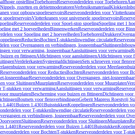
alfhoge opstelling
Toebehoren
Reserveonderdelen voor Toebehoren
Aan
Nippels, rozetten en debietmoderatoren
Verbruiksmateriaal
Klokken
Inbo
ranen voor opbouwspoelreservoirs
Reserveonderdelen voor Vlotterkran
 spoelreservoirs
Vlotterkranen voor universeele spoelreservoirs
Reserve
spoeling
Reserveonderdelen voor Spoel-stop spoeling
Spoeling met 1 ho
oeling met 2 hoeveelheden
Binnenwerken
Reserveonderdelen voor Bin
rdelen voor Spoeling met 2 hoeveelheden
Toebehoren
Drukkers
Overga
oppelingen
Reducties
Bochten
T-stukken
Inwendige circulatie
Reserveond
elen voor Overgangen en verbindingen, losneembaar
Sluitingen
Inbou
ingen voor verwarming, losneembaar
Aansluitingen voor verwarming
R
buizen en fittingen
Afdichtingen voor aansluitingen
Afdichtingen voor f
uitingen
Verdelerkasten
Systeemafdichtingen
Sets schroeven voor flensv
rlagenbuizen voor verwarming
Reserveonderdelen voor Meerlagenbui
Reserveonderdelen voor Reducties
Bochten
Reserveonderdelen voor B
et-losneembaar
Reserveonderdelen voor Overgangen, niet-losneembaar
en voor Sluitingen
Muurplaten
Reserveonderdelen voor Muurplaten
Verd
r T-stukken voor verwarming
Aansluitingen voor verwarming
Reserveon
s voor muurplaten
Bescherming voor buizen en fittingen
Dichtingen voor
ichtingen
Boutsets voor flensverbindingen
Geberit Mapress Roestvrij St
n 1.4401
Buizen 1.4301
Buisstukken
Koppelingen
Reserveonderdelen vo
onderdelen voor T-stukken
Inwendige circulatie
Reserveonderdelen voor
vergangen en verbindingen, losneembaar
Reserveonderdelen voor Over
Doorvoeren
Sluitingen
Reserveonderdelen voor Sluitingen
Muurplaten
Re
en 1.4401
Reserveonderdelen voor Buizen 1.4401
Buisstukken
Koppeli
erveonderdelen voor Bochten
T-stukken
Reserveonderdelen voor T-stu