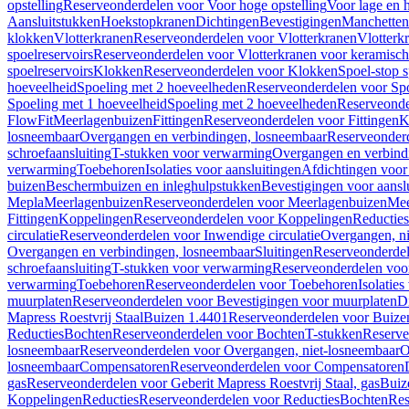
opstelling
Reserveonderdelen voor Voor hoge opstelling
Voor lage en h
Aansluitstukken
Hoekstopkranen
Dichtingen
Bevestigingen
Manchetten
klokken
Vlotterkranen
Reserveonderdelen voor Vlotterkranen
Vlotterk
spoelreservoirs
Reserveonderdelen voor Vlotterkranen voor keramische
spoelreservoirs
Klokken
Reserveonderdelen voor Klokken
Spoel-stop 
hoeveelheid
Spoeling met 2 hoeveelheden
Reserveonderdelen voor Sp
Spoeling met 1 hoeveelheid
Spoeling met 2 hoeveelheden
Reserveonde
FlowFit
Meerlagenbuizen
Fittingen
Reserveonderdelen voor Fittingen
K
losneembaar
Overgangen en verbindingen, losneembaar
Reserveonderd
schroefaansluiting
T-stukken voor verwarming
Overgangen en verbind
verwarming
Toebehoren
Isolaties voor aansluitingen
Afdichtingen voor 
buizen
Beschermbuizen en inleghulpstukken
Bevestigingen voor aansl
Mepla
Meerlagenbuizen
Reserveonderdelen voor Meerlagenbuizen
Mee
Fittingen
Koppelingen
Reserveonderdelen voor Koppelingen
Reducties
circulatie
Reserveonderdelen voor Inwendige circulatie
Overgangen, ni
Overgangen en verbindingen, losneembaar
Sluitingen
Reserveonderdel
schroefaansluiting
T-stukken voor verwarming
Reserveonderdelen voo
verwarming
Toebehoren
Reserveonderdelen voor Toebehoren
Isolatie
muurplaten
Reserveonderdelen voor Bevestigingen voor muurplaten
D
Mapress Roestvrij Staal
Buizen 1.4401
Reserveonderdelen voor Buize
Reducties
Bochten
Reserveonderdelen voor Bochten
T-stukken
Reserve
losneembaar
Reserveonderdelen voor Overgangen, niet-losneembaar
O
losneembaar
Compensatoren
Reserveonderdelen voor Compensatoren
gas
Reserveonderdelen voor Geberit Mapress Roestvrij Staal, gas
Buiz
Koppelingen
Reducties
Reserveonderdelen voor Reducties
Bochten
Res