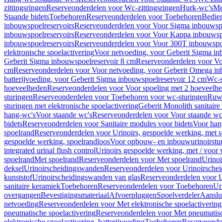
zittingsringen
Reserveonderdelen voor Wc-zittingsringen
Hurk-wc’s
Me
Staande bidets
Toebehoren
Reserveonderdelen voor Toebehoren
Bedien
inbouwspoelreservoirs
Reserveonderdelen voor Voor Sigma inbouwspo
inbouwspoelreservoirs
Reserveonderdelen voor Voor Kappa inbouwspo
inbouwspoelreservoirs
Reserveonderdelen voor Voor 300T inbouwspoe
elektronische spoelactivering
Voor netvoeding, voor Geberit Sigma in
Geberit Sigma inbouwspoelreservoir 8 cm
Reserveonderdelen voor Vo
cm
Reserveonderdelen voor Voor netvoeding, voor Geberit Omega in
batterijvoeding, voor Geberit Sigma inbouwspoelreservoir 12 cm
Wc-s
hoeveelheden
Reserveonderdelen voor Voor spoeling met 2 hoeveelh
sturingen
Reserveonderdelen voor Toebehoren voor wc-sturingen
Ruw
sturingen met elektronische spoelactivering
Geberit Monolith sanitair
hang-wc's
Voor staande wc's
Reserveonderdelen voor Voor staande wc
bidets
Reserveonderdelen voor Sanitaire modules voor bidets
Voor hang
spoelrand
Reserveonderdelen voor Urinoirs, gespoelde werking, met 
gespoelde werking, spoelrandloos
Voor opbouw- en inbouwurinoirstu
integrated urinal flush control
Urinoirs gespoelde werking, met / voor
spoelrand
Met spoelrand
Reserveonderdelen voor Met spoelrand
Urinoi
deksel
Urinoirscheidingswanden
Reserveonderdelen voor Urinoirsche
kunststof
Urinoirscheidingswanden van glas
Reserveonderdelen voor U
sanitaire keramiek
Toebehoren
Reserveonderdelen voor Toebehoren
Ur
overgangen
Bevestigingsmateriaal
Afvoerpluggen
Spoelverdeler
Aanslui
netvoeding
Reserveonderdelen voor Met elektronische spoelactivering
pneumatische spoelactivering
Reserveonderdelen voor Met pneumatisc
elektronische spoelactivering, batterijvoeding
Toebehoren
Reserveonde