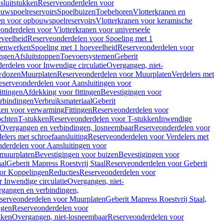
sluitstukken
Reserveonderdelen voor
uwspoelreservoirs
Spoelbuizen
Toebehoren
Vlotterkranen en
en voor opbouwspoelreservoirs
Vlotterkranen voor keramische
onderdelen voor Vlotterkranen voor universeele
eveelheid
Reserveonderdelen voor Spoeling met 1
nenwerken
Spoeling met 1 hoeveelheid
Reserveonderdelen voor
ngen
Afsluitstoppen
Toevoersystemen
Geberit
erdelen voor Inwendige circulatie
Overgangen, niet-
wdozen
Muurplaten
Reserveonderdelen voor Muurplaten
Verdelers met
eserveonderdelen voor Aansluitingen voor
ittingen
Afdekking voor fittingen
Bevestigingen voor
erbindingen
Verbruiksmateriaal
Geberit
zen voor verwarming
Fittingen
Reserveonderdelen voor
ochten
T-stukken
Reserveonderdelen voor T-stukken
Inwendige
Overgangen en verbindingen, losneembaar
Reserveonderdelen voor
elers met schroefaansluiting
Reserveonderdelen voor Verdelers met
derdelen voor Aansluitingen voor
 muurplaten
Bevestigingen voor buizen
Bevestigingen voor
aal
Geberit Mapress Roestvrij Staal
Reserveonderdelen voor Geberit
or Koppelingen
Reducties
Reserveonderdelen voor
 Inwendige circulatie
Overgangen, niet-
gangen en verbindingen,
serveonderdelen voor Muurplaten
Geberit Mapress Roestvrij Staal,
ngen
Reserveonderdelen voor
kken
Overgangen, niet-losneembaar
Reserveonderdelen voor