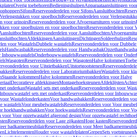
kplaten
Overig toebehoren
Bedieningshulpen
Apparaataansluitingen voor 
lophoppers
Sifons
Reserveonderdelen voor Sifons
Aansluitbochten
Reser
Verlengstukken voor spoelbocht
Reserveonderdelen voor Verlengstukke
n voor urinoirs
Reserveonderdelen voor Afvoergarnituren voor urinoirs
ukken voor spoelbuizen en voor spoelbochten
Reserveonderdelen voor V
Aansluitbochten
Reserveonderdelen voor Aansluitbochten
Afvoergarnitu
nsluitbochten
Afdekkingen
Aansluitingen
Dichtingen
Soldeerhulzen
Rese
len voor Wastafels
Dubbele wastafels
Reserveonderdelen voor Dubbele 
els
Handwasbak
Reserveonderdelen voor Handwasbak
Opzethandwasb
r Inbouwwastafels
Onderbouwwastafels
Reserveonderdelen voor Onder
els
Wasgoten
Reserveonderdelen voor Wasgoten
Halve kolommen
Toebe
erveonderdelen voor Uitgietbakken
Uitstortgootstenen
Reserveonderdele
bakken
Reserveonderdelen voor Laboratoriumbakken
Wastafels voor kla
n
Staande kolommen
Halve kolommen
Reserveonderdelen voor Halve
eriaal
Decoratieve afdekkingen
Montagehoeksteunen
Afdeklijsten
Achte
met onderkast
Wastafel sets met onderkast
Reserveonderdelen voor Wasta
Inbouwwastafel sets met onderkast
Reserveonderdelen voor Inbouwwast
voor Wastafelonderkasten
Voor handwasbakken
Reserveonderdelen vo
e wastafels
Voor meubelwastafels
Reserveonderdelen voor Voor meubel
oor hoekhandwasbakken
Voor hoekwastafels
Reserveonderdelen voor Vo
 voor Voor opzetwastafel afgerond design
Voor opzetwastafel rechthoe
sten
Reserveonderdelen voor Lage zijkasten
Hoge kasten
Reserveonderd
eer badkamermeubilair
Reserveonderdelen voor Meer badkamermeubila
ken
Lichtelementen
Houder voor wastafelplaten
Grepen
Sets voetsteunen
M