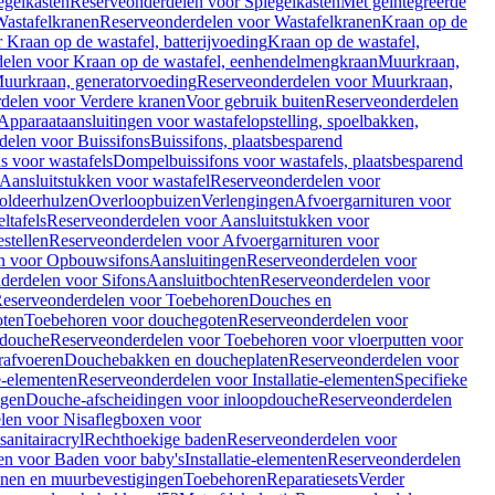
egelkasten
Reserveonderdelen voor Spiegelkasten
Met geïntegreerde
astafelkranen
Reserveonderdelen voor Wastafelkranen
Kraan op de
Kraan op de wastafel, batterijvoeding
Kraan op de wastafel,
elen voor Kraan op de wastafel, eenhendelmengkraan
Muurkraan,
uurkraan, generatorvoeding
Reserveonderdelen voor Muurkraan,
delen voor Verdere kranen
Voor gebruik buiten
Reserveonderdelen
Apparaataansluitingen voor wastafelopstelling, spoelbakken,
delen voor Buissifons
Buissifons, plaatsbesparend
s voor wastafels
Dompelbuissifons voor wastafels, plaatsbesparend
Aansluitstukken voor wastafel
Reserveonderdelen voor
oldeerhulzen
Overloopbuizen
Verlengingen
Afvoergarnituren voor
ltafels
Reserveonderdelen voor Aansluitstukken voor
stellen
Reserveonderdelen voor Afvoergarnituren voor
n voor Opbouwsifons
Aansluitingen
Reserveonderdelen voor
derdelen voor Sifons
Aansluitbochten
Reserveonderdelen voor
eserveonderdelen voor Toebehoren
Douches en
oten
Toebehoren voor douchegoten
Reserveonderdelen voor
 douche
Reserveonderdelen voor Toebehoren voor vloerputten voor
rafvoeren
Douchebakken en doucheplaten
Reserveonderdelen voor
ie-elementen
Reserveonderdelen voor Installatie-elementen
Specifieke
ngen
Douche-afscheidingen voor inloopdouche
Reserveonderdelen
len voor Nisaflegboxen voor
anitairacryl
Rechthoekige baden
Reserveonderdelen voor
en voor Baden voor baby's
Installatie-elementen
Reserveonderdelen
unen en muurbevestigingen
Toebehoren
Reparatiesets
Verder