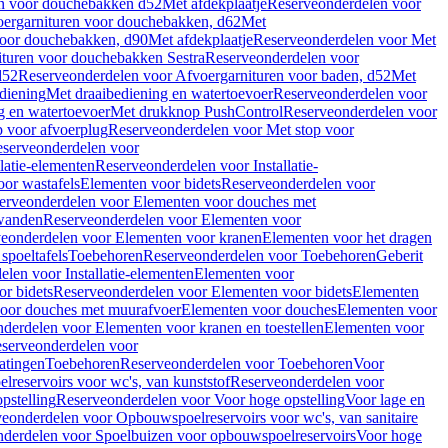
en voor douchebakken d52
Met afdekplaatje
Reserveonderdelen voor
ergarnituren voor douchebakken, d62
Met
voor douchebakken, d90
Met afdekplaatje
Reserveonderdelen voor Met
ituren voor douchebakken Sestra
Reserveonderdelen voor
d52
Reserveonderdelen voor Afvoergarnituren voor baden, d52
Met
diening
Met draaibediening en watertoevoer
Reserveonderdelen voor
g en watertoevoer
Met drukknop PushControl
Reserveonderdelen voor
p voor afvoerplug
Reserveonderdelen voor Met stop voor
serveonderdelen voor
llatie-elementen
Reserveonderdelen voor Installatie-
or wastafels
Elementen voor bidets
Reserveonderdelen voor
erveonderdelen voor Elementen voor douches met
wanden
Reserveonderdelen voor Elementen voor
eonderdelen voor Elementen voor kranen
Elementen voor het dragen
spoeltafels
Toebehoren
Reserveonderdelen voor Toebehoren
Geberit
len voor Installatie-elementen
Elementen voor
r bidets
Reserveonderdelen voor Elementen voor bidets
Elementen
oor douches met muurafvoer
Elementen voor douches
Elementen voor
derdelen voor Elementen voor kranen en toestellen
Elementen voor
serveonderdelen voor
atingen
Toebehoren
Reserveonderdelen voor Toebehoren
Voor
reservoirs voor wc's, van kunststof
Reserveonderdelen voor
pstelling
Reserveonderdelen voor Voor hoge opstelling
Voor lage en
eonderdelen voor Opbouwspoelreservoirs voor wc's, van sanitaire
derdelen voor Spoelbuizen voor opbouwspoelreservoirs
Voor hoge