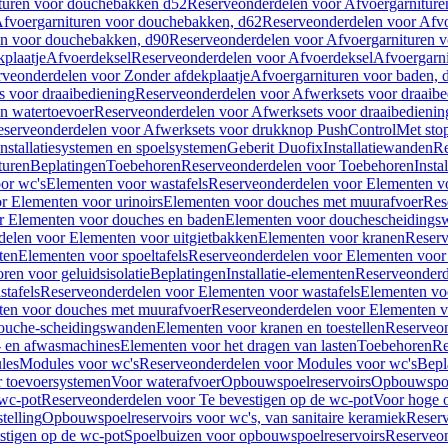
turen voor douchebakken d52
Reserveonderdelen voor Afvoergarnitur
fvoergarnituren voor douchebakken, d62
Reserveonderdelen voor Afvo
en voor douchebakken, d90
Reserveonderdelen voor Afvoergarnituren 
plaatje
Afvoerdeksel
Reserveonderdelen voor Afvoerdeksel
Afvoergarn
veonderdelen voor Zonder afdekplaatje
Afvoergarnituren voor baden, 
s voor draaibediening
Reserveonderdelen voor Afwerksets voor draaibe
en watertoevoer
Reserveonderdelen voor Afwerksets voor draaibedienin
serveonderdelen voor Afwerksets voor drukknop PushControl
Met sto
Installatiesystemen en spoelsystemen
Geberit Duofix
Installatiewanden
Re
turen
Beplatingen
Toebehoren
Reserveonderdelen voor Toebehoren
Insta
or wc's
Elementen voor wastafels
Reserveonderdelen voor Elementen vo
r Elementen voor urinoirs
Elementen voor douches met muurafvoer
Res
r Elementen voor douches en baden
Elementen voor douchescheidings
elen voor Elementen voor uitgietbakken
Elementen voor kranen
Reserv
ten
Elementen voor spoeltafels
Reserveonderdelen voor Elementen voor 
ren voor geluidsisolatie
Beplatingen
Installatie-elementen
Reserveonderde
tafels
Reserveonderdelen voor Elementen voor wastafels
Elementen voo
ten voor douches met muurafvoer
Reserveonderdelen voor Elementen v
douche-scheidingswanden
Elementen voor kranen en toestellen
Reserveon
- en afwasmachines
Elementen voor het dragen van lasten
Toebehoren
Re
les
Modules voor wc's
Reserveonderdelen voor Modules voor wc's
Bepl
 toevoersystemen
Voor waterafvoer
Opbouwspoelreservoirs
Opbouwspoel
 wc-pot
Reserveonderdelen voor Te bevestigen op de wc-pot
Voor hoge o
telling
Opbouwspoelreservoirs voor wc's, van sanitaire keramiek
Reserv
stigen op de wc-pot
Spoelbuizen voor opbouwspoelreservoirs
Reserveon