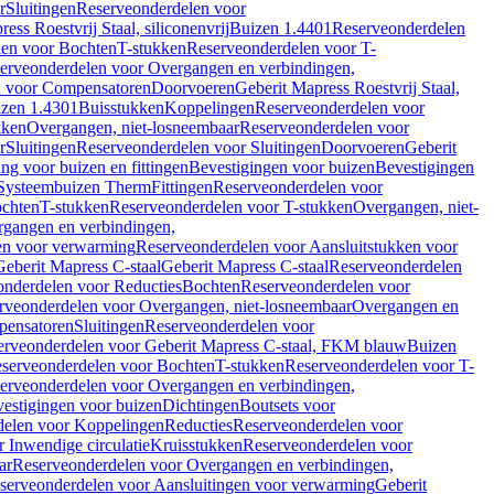
r
Sluitingen
Reserveonderdelen voor
ss Roestvrij Staal, siliconenvrij
Buizen 1.4401
Reserveonderdelen
len voor Bochten
T-stukken
Reserveonderdelen voor T-
erveonderdelen voor Overgangen en verbindingen,
n voor Compensatoren
Doorvoeren
Geberit Mapress Roestvrij Staal,
zen 1.4301
Buisstukken
Koppelingen
Reserveonderdelen voor
kken
Overgangen, niet-losneembaar
Reserveonderdelen voor
r
Sluitingen
Reserveonderdelen voor Sluitingen
Doorvoeren
Geberit
g voor buizen en fittingen
Bevestigingen voor buizen
Bevestigingen
Systeembuizen Therm
Fittingen
Reserveonderdelen voor
ochten
T-stukken
Reserveonderdelen voor T-stukken
Overgangen, niet-
gangen en verbindingen,
en voor verwarming
Reserveonderdelen voor Aansluitstukken voor
Geberit Mapress C-staal
Geberit Mapress C-staal
Reserveonderdelen
nderdelen voor Reducties
Bochten
Reserveonderdelen voor
rveonderdelen voor Overgangen, niet-losneembaar
Overgangen en
pensatoren
Sluitingen
Reserveonderdelen voor
erveonderdelen voor Geberit Mapress C-staal, FKM blauw
Buizen
serveonderdelen voor Bochten
T-stukken
Reserveonderdelen voor T-
erveonderdelen voor Overgangen en verbindingen,
estigingen voor buizen
Dichtingen
Boutsets voor
delen voor Koppelingen
Reducties
Reserveonderdelen voor
 Inwendige circulatie
Kruisstukken
Reserveonderdelen voor
ar
Reserveonderdelen voor Overgangen en verbindingen,
serveonderdelen voor Aansluitingen voor verwarming
Geberit