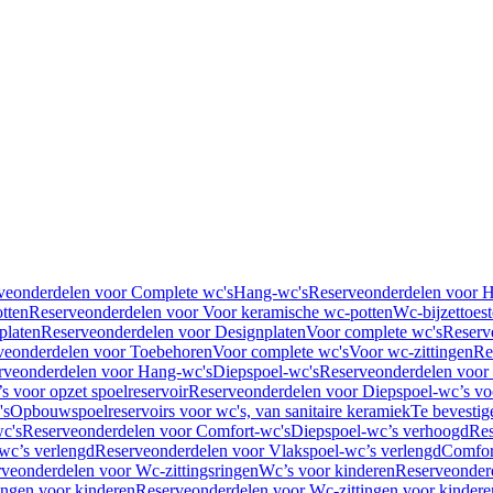
veonderdelen voor Complete wc's
Hang-wc's
Reserveonderdelen voor 
tten
Reserveonderdelen voor Voor keramische wc-potten
Wc-bijzettoest
platen
Reserveonderdelen voor Designplaten
Voor complete wc's
Reserv
veonderdelen voor Toebehoren
Voor complete wc's
Voor wc-zittingen
Re
rveonderdelen voor Hang-wc's
Diepspoel-wc's
Reserveonderdelen voor
s voor opzet spoelreservoir
Reserveonderdelen voor Diepspoel-wc’s voo
's
Opbouwspoelreservoirs voor wc's, van sanitaire keramiek
Te bevestig
c's
Reserveonderdelen voor Comfort-wc's
Diepspoel-wc’s verhoogd
Res
wc’s verlengd
Reserveonderdelen voor Vlakspoel-wc’s verlengd
Comfor
veonderdelen voor Wc-zittingsringen
Wc’s voor kinderen
Reserveonder
ingen voor kinderen
Reserveonderdelen voor Wc-zittingen voor kindere