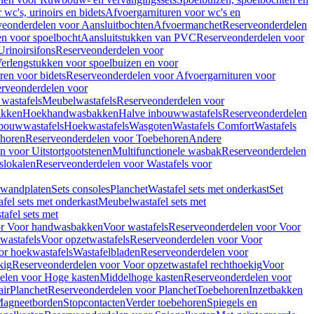
wc's, urinoirs en bidets
Afvoergarnituren voor wc's en
veonderdelen voor Aansluitbochten
Afvoermanchet
Reserveonderdelen
n voor spoelbocht
Aansluitstukken van PVC
Reserveonderdelen voor
Urinoirsifons
Reserveonderdelen voor
erlengstukken voor spoelbuizen en voor
ren voor bidets
Reserveonderdelen voor Afvoergarnituren voor
rveonderdelen voor
wastafels
Meubelwastafels
Reserveonderdelen voor
akken
Hoekhandwasbakken
Halve inbouwwastafels
Reserveonderdelen
bouwwastafels
Hoekwastafels
Wasgoten
Wastafels Comfort
Wastafels
horen
Reserveonderdelen voor Toebehoren
Andere
n voor Uitstortgootstenen
Multifunctionele wasbak
Reserveonderdelen
slokalen
Reserveonderdelen voor Wastafels voor
rwandplaten
Sets consoles
Planchet
Wastafel sets met onderkast
Set
fel sets met onderkast
Meubelwastafel sets met
afel sets met
or Voor handwasbakken
Voor wastafels
Reserveonderdelen voor Voor
wastafels
Voor opzetwastafels
Reserveonderdelen voor Voor
or hoekwastafels
Wastafelbladen
Reserveonderdelen voor
kig
Reserveonderdelen voor Voor opzetwastafel rechthoekig
Voor
elen voor Hoge kasten
Middelhoge kasten
Reserveonderdelen voor
ir
Planchet
Reserveonderdelen voor Planchet
Toebehoren
Inzetbakken
agneetborden
Stopcontacten
Verder toebehoren
Spiegels en