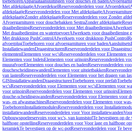
toebehoren
Apparaataansluitingen voor douches en baden
Afvoergarni
Met afdekplaatje
Afvoerdeksel
Reserveonderdelen voor Afvoerdeksel
A
afdekplaatje
Reserveonderdelen voor Met afdekplaatje
Afvoergarnitur
afdekplaatje
Zonder afdekplaatje
Reserveonderdelen voor Zonder afdek
Afvoergarnituren voor douchebakken Sestra
Zonder afdekplaatje
Reser
draaibediening
Reserveonderdelen voor Met draaibediening
Afwerkset
Met draaibediening en watertoevoer
Afwerksets voor draaibediening 
Met drukknop PushControl
Afwerksets voor drukknop PushControl
Re
afvoerplug
Toebehoren voor afvoergarnituren voor baden
Aansluitsets
Installatiewanden
Draagstructuren
Reserveonderdelen voor Draagstruc
elementen
Elementen voor wc's
Reserveonderdelen voor Elementen vo
Elementen voor bidets
Elementen voor urinoirs
Reserveonderdelen voo
muurafvoer
Elementen voor douches en baden
Reserveonderdelen voo
douchescheidingswanden
Elementen voor uitgietbakken
Reserveonderd
van lasten
Reserveonderdelen voor Elementen voor het dragen van las
GIS
Installatiewanden
Draagstructuren
Toebehoren voor prefab
Toebeho
wc's
Reserveonderdelen voor Elementen voor wc's
Elementen voor was
voor urinoirs
Reserveonderdelen voor Elementen voor urinoirs
Elemen
douche-scheidingswanden
Reserveonderdelen voor Elementen voor 
was- en afwasmachines
Reserveonderdelen voor Elementen voor was
Toebehoren
Installatiemodules
Reserveonderdelen voor Installatiemodu
installatiewanden
Reserveonderdelen voor Voor installatiewanden
Voor
Opbouwspoelreservoirs voor wc's, van kunststof
Te bevestigen op de
halfhoge opstelling
Reserveonderdelen voor Voor lage en halfhoge ops
keramiek
Te bevestigen op de wc-pot
Reserveonderdelen voor Te beve