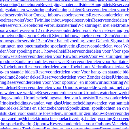
t spoeling
Toebehoren
Bevestigingsmateriaal
Bidets
Hangbidets
Reserveo
ingsplaten en wc-sturingen
Bedieningsplaten
Reserveonderdelen voor B
elreservoirs
Voor Omega inbouwspoelreservoirs
Reserveonderdelen vo
elreservoirs
Voor Twinline inbouwspoelreservoirs
Reserveonderdelen 
lreservoirs
Toebehoren
Verbruiksmateriaal
Wc-sturingen met elektronis
bouwspoelreservoir 12 cm
Reserveonderdelen voor Voor netvoeding, vo
or netvoeding, voor Geberit Sigma inbouwspoelreservoir 8 cm
Voor ne
bouwspoelreservoir 12 cm
Voor batterijvoeding, voor Geberit Sigma in
turingen met pneumatische spoelactivering
Reserveonderdelen voor Wc-
eden
Voor spoeling met 1 hoeveelheid
Reserveonderdelen voor Voor spoe
bouwsets
Reserveonderdelen voor Ruwbouwsets
Voor wc-sturingen met
e modules
Sanitaire modules voor wc's
Reserveonderdelen voor Sanitaire
's
Toebehoren
Reserveonderdelen voor Toebehoren
Verbruiksmateriaal
S
- en staande bidets
Reserveonderdelen voor Voor hang- en staande bid
spoelrand
Zonder deksel
Reserveonderdelen voor Zonder deksel
Urinoirs
ring
Reserveonderdelen voor Voor opbouw- en inbouwurinoirsturing
Wit
 wc-deksel
Reserveonderdelen voor Urinoirs gespoelde werking, met / v
rs waterloze werking
Reserveonderdelen voor Urinoirs waterloze werk
idingswanden
Urinoirscheidingswanden van kunststof
Reserveonderdele
rinoirscheidingswanden van glas
Urinoirscheidingswanden van sanitai
inoirdeksel
Sifons en sifontoebehoren
Spoelbuizen, spoelbochten en ov
tstukken voor sanitaire toestellen
Urinoirsturingen
Inbouw
Reserveonder
, netvoeding
Met elektronische spoelactivering, batterijvoeding
Reserveo
he spoelactivering
Opbouw
Reserveonderdelen voor Opbouw
Met elekt
rdelen voor Toebehoren
Ruwbouw- en vervangingssets
Reserveonderde