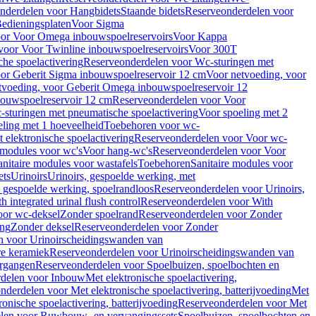
nderdelen voor Hangbidets
Staande bidets
Reserveonderdelen voor
edieningsplaten
Voor Sigma
or Voor Omega inbouwspoelreservoirs
Voor Kappa
voor Voor Twinline inbouwspoelreservoirs
Voor 300T
che spoelactivering
Reserveonderdelen voor Wc-sturingen met
or Geberit Sigma inbouwspoelreservoir 12 cm
Voor netvoeding, voor
tvoeding, voor Geberit Omega inbouwspoelreservoir 12
bouwspoelreservoir 12 cm
Reserveonderdelen voor Voor
sturingen met pneumatische spoelactivering
Voor spoeling met 2
ling met 1 hoeveelheid
Toebehoren voor wc-
 elektronische spoelactivering
Reserveonderdelen voor Voor wc-
 modules voor wc's
Voor hang-wc's
Reserveonderdelen voor Voor
anitaire modules voor wastafels
Toebehoren
Sanitaire modules voor
ets
Urinoirs
Urinoirs, gespoelde werking, met
, gespoelde werking, spoelrandloos
Reserveonderdelen voor Urinoirs,
h integrated urinal flush control
Reserveonderdelen voor With
oor wc-deksel
Zonder spoelrand
Reserveonderdelen voor Zonder
ing
Zonder deksel
Reserveonderdelen voor Zonder
n voor Urinoirscheidingswanden van
re keramiek
Reserveonderdelen voor Urinoirscheidingswanden van
ergangen
Reserveonderdelen voor Spoelbuizen, spoelbochten en
delen voor Inbouw
Met elektronische spoelactivering,
nderdelen voor Met elektronische spoelactivering, batterijvoeding
Met
ronische spoelactivering, batterijvoeding
Reserveonderdelen voor Met
len voor Ruwbouw- en vervangingssets
Spoelbuizen, spoelbochten en