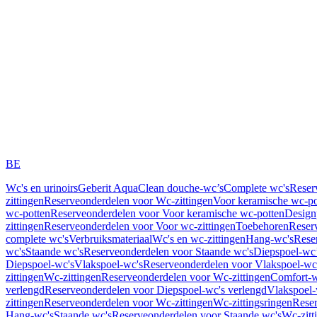
BE
Wc's en urinoirs
Geberit AquaClean douche-wc’s
Complete wc's
Reser
zittingen
Reserveonderdelen voor Wc-zittingen
Voor keramische wc-po
wc-potten
Reserveonderdelen voor Voor keramische wc-potten
Design
zittingen
Reserveonderdelen voor Voor wc-zittingen
Toebehoren
Reser
complete wc's
Verbruiksmateriaal
Wc's en wc-zittingen
Hang-wc's
Rese
wc's
Staande wc's
Reserveonderdelen voor Staande wc's
Diepspoel-wc’
Diepspoel-wc's
Vlakspoel-wc's
Reserveonderdelen voor Vlakspoel-wc
zittingen
Wc-zittingen
Reserveonderdelen voor Wc-zittingen
Comfort-w
verlengd
Reserveonderdelen voor Diepspoel-wc's verlengd
Vlakspoel-
zittingen
Reserveonderdelen voor Wc-zittingen
Wc-zittingsringen
Reser
Hang-wc's
Staande wc's
Reserveonderdelen voor Staande wc's
Wc-zitt