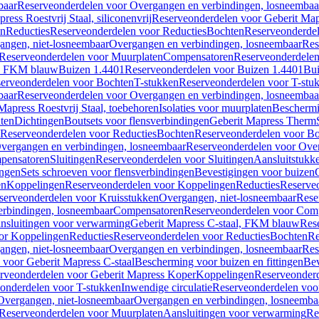
baar
Reserveonderdelen voor Overgangen en verbindingen, losneembaa
ress Roestvrij Staal, siliconenvrij
Reserveonderdelen voor Geberit Mapre
en
Reducties
Reserveonderdelen voor Reducties
Bochten
Reserveonderde
angen, niet-losneembaar
Overgangen en verbindingen, losneembaar
Res
Reserveonderdelen voor Muurplaten
Compensatoren
Reserveonderdele
al, FKM blauw
Buizen 1.4401
Reserveonderdelen voor Buizen 1.4401
Bui
erveonderdelen voor Bochten
T-stukken
Reserveonderdelen voor T-stu
baar
Reserveonderdelen voor Overgangen en verbindingen, losneembaa
apress Roestvrij Staal, toebehoren
Isolaties voor muurplaten
Beschermin
ten
Dichtingen
Boutsets voor flensverbindingen
Geberit Mapress Therm
Reserveonderdelen voor Reducties
Bochten
Reserveonderdelen voor B
vergangen en verbindingen, losneembaar
Reserveonderdelen voor Over
pensatoren
Sluitingen
Reserveonderdelen voor Sluitingen
Aansluitstukk
ingen
Sets schroeven voor flensverbindingen
Bevestigingen voor buizen
en
Koppelingen
Reserveonderdelen voor Koppelingen
Reducties
Reserveo
serveonderdelen voor Kruisstukken
Overgangen, niet-losneembaar
Rese
rbindingen, losneembaar
Compensatoren
Reserveonderdelen voor Com
nsluitingen voor verwarming
Geberit Mapress C-staal, FKM blauw
Res
or Koppelingen
Reducties
Reserveonderdelen voor Reducties
Bochten
Re
angen, niet-losneembaar
Overgangen en verbindingen, losneembaar
Res
voor Geberit Mapress C-staal
Bescherming voor buizen en fittingen
Bev
rveonderdelen voor Geberit Mapress Koper
Koppelingen
Reserveonder
onderdelen voor T-stukken
Inwendige circulatie
Reserveonderdelen voor
Overgangen, niet-losneembaar
Overgangen en verbindingen, losneemba
Reserveonderdelen voor Muurplaten
Aansluitingen voor verwarming
Re