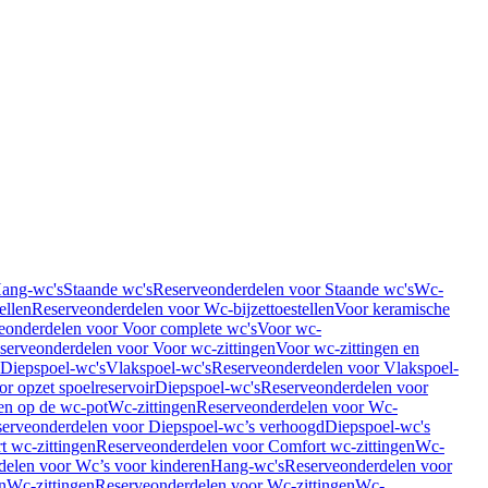
Hang-wc's
Staande wc's
Reserveonderdelen voor Staande wc's
Wc-
ellen
Reserveonderdelen voor Wc-bijzettoestellen
Voor keramische
eonderdelen voor Voor complete wc's
Voor wc-
serveonderdelen voor Voor wc-zittingen
Voor wc-zittingen en
 Diepspoel-wc's
Vlakspoel-wc's
Reserveonderdelen voor Vlakspoel-
r opzet spoelreservoir
Diepspoel-wc's
Reserveonderdelen voor
en op de wc-pot
Wc-zittingen
Reserveonderdelen voor Wc-
erveonderdelen voor Diepspoel-wc’s verhoogd
Diepspoel-wc's
t wc-zittingen
Reserveonderdelen voor Comfort wc-zittingen
Wc-
delen voor Wc’s voor kinderen
Hang-wc's
Reserveonderdelen voor
n
Wc-zittingen
Reserveonderdelen voor Wc-zittingen
Wc-