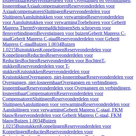
losneembaar
Reserveonderdelen voor Overgangen en verbindingen,
losneembaar
Axiaalcompensatoren
Reserveonderdelen voor
Axiaalcompensatoren
Sluitingen
Reserveonderdelen voor
Sluitingen
Aansluitstukken voor verwarming
Reserveonderdelen
voor Aansluitstukken voor verwarming
Toebehoren voor Geberit
Mapress Therm
Systeemafdichtingen
Sets schroeven voor
flensverbindingen
Bevestigingen voor buizen
Geberit Mapress C-
staal
Geberit Mapress C-staal
Reserveonderdelen voor Geberit
Mapress C-staal
Buizen 1.0034
Buizen
1.0215
Buisstukken
Koppelingen
Reserveonderdelen voor
Koppelingen
Reducties
Reserveonderdelen voor
Reducties
Bochten
Reserveonderdelen voor Bochten
T-
stukken
Reserveonderdelen voor T-
stukken
Kruisstukken
Reserveonderdelen voor
Kruisstukken
Overgangen, niet-losneembaar
Reserveonderdelen voor
Overgangen, niet-losneembaar
Overgangen en verbindingen,
losneembaar
Reserveonderdelen voor Overgangen en verbindingen,
losneembaar
Compensatoren
Reserveonderdelen voor
Compensatoren
Sluitingen
Reserveonderdelen voor
Sluitingen
Aansluitingen voor verwarming
Reserveonderdelen voor
Aansluitingen voor verwarming
Geberit Mapress C-staal, FKM
blauw
Reserveonderdelen voor Geberit Mapress C-staal, FKM
blauw
Buizen 1.0034
Buizen
1.0215
Buisstukken
Koppelingen
Reserveonderdelen voor
Koppelingen
Reducties
Reserveonderdelen voor