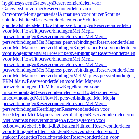
hygiënesysteem
Gateways
Reserveonderdelen voor
Gateways
Omvormer
Reserveonderdelen voor
Omvormer
Montagemateriaal
Armaturen voor buizen
Schuine
spindelafsluiters
Reserveonderdelen voor Schuine
spindelafsluiters
Met FlowFit persverbindingen
Reserveonderdelen
voor Met FlowFit persverbindingen
Met Mepla
persverbindingen
Reserveonderdelen voor Met Mepla
persverbindingen
Met Mapress persverbindingen
Reserveonderdelen
voor Met Mapress persverbindingen
Kogelkranen
Reserveonderdelen
voor Kogelkranen
Met FlowFit persverbindingen
Reserveonderdelen
voor Met FlowFit persverbindingen
Met Mepla
persverbindingen
Reserveonderdelen voor Met Mepla
persverbindingen
Met Mapress persverbindingen
Reserveonderdelen
voor Met Mapress persverbindingen
Met Mapress persverbindingen,
FKM blauw
Reserveonderdelen voor Met Mapress
persverbindingen, FKM blauw
Kogelkranen voor
inbouwmontage
Reserveonderdelen voor Kogelkranen voor
inbouwmontage
Met FlowFit persverbindingen
Met Mepla
persverbindingen
Reserveonderdelen voor Met Mepla
persverbindingen
Keerkleppen
Reserveonderdelen voor
Keerkleppen
Met Mapress persverbindingen
Reserveonderdelen voor
Met Mapress persverbindingen
Afvoersystemen voor
gebouwen
Geberit Silent-db20
Buizen
Fittingen
Reserveonderdelen
voor Fittingen
Bochten
T-stukken
Reserveonderdelen voor T-
stukken
Reducties
Toezichtsstukken
Reserveonderdelen voor