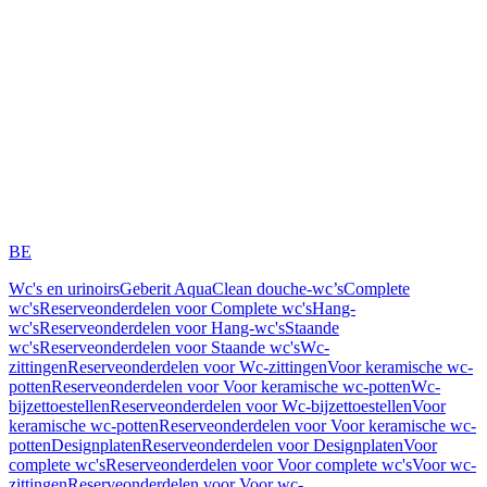
BE
Wc's en urinoirs
Geberit AquaClean douche-wc’s
Complete
wc's
Reserveonderdelen voor Complete wc's
Hang-
wc's
Reserveonderdelen voor Hang-wc's
Staande
wc's
Reserveonderdelen voor Staande wc's
Wc-
zittingen
Reserveonderdelen voor Wc-zittingen
Voor keramische wc-
potten
Reserveonderdelen voor Voor keramische wc-potten
Wc-
bijzettoestellen
Reserveonderdelen voor Wc-bijzettoestellen
Voor
keramische wc-potten
Reserveonderdelen voor Voor keramische wc-
potten
Designplaten
Reserveonderdelen voor Designplaten
Voor
complete wc's
Reserveonderdelen voor Voor complete wc's
Voor wc-
zittingen
Reserveonderdelen voor Voor wc-