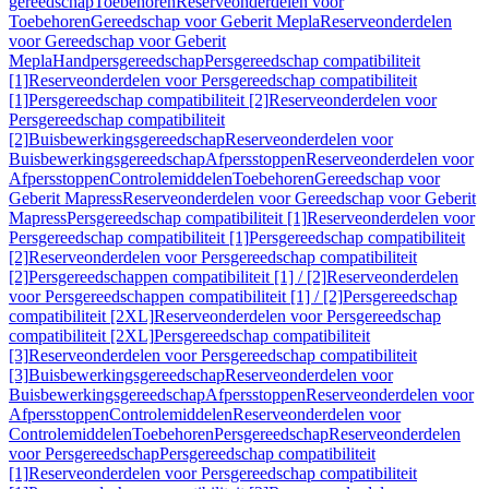
gereedschap
Toebehoren
Reserveonderdelen voor
Toebehoren
Gereedschap voor Geberit Mepla
Reserveonderdelen
voor Gereedschap voor Geberit
Mepla
Handpersgereedschap
Persgereedschap compatibiliteit
[1]
Reserveonderdelen voor Persgereedschap compatibiliteit
[1]
Persgereedschap compatibiliteit [2]
Reserveonderdelen voor
Persgereedschap compatibiliteit
[2]
Buisbewerkingsgereedschap
Reserveonderdelen voor
Buisbewerkingsgereedschap
Afpersstoppen
Reserveonderdelen voor
Afpersstoppen
Controlemiddelen
Toebehoren
Gereedschap voor
Geberit Mapress
Reserveonderdelen voor Gereedschap voor Geberit
Mapress
Persgereedschap compatibiliteit [1]
Reserveonderdelen voor
Persgereedschap compatibiliteit [1]
Persgereedschap compatibiliteit
[2]
Reserveonderdelen voor Persgereedschap compatibiliteit
[2]
Persgereedschappen compatibiliteit [1] / [2]
Reserveonderdelen
voor Persgereedschappen compatibiliteit [1] / [2]
Persgereedschap
compatibiliteit [2XL]
Reserveonderdelen voor Persgereedschap
compatibiliteit [2XL]
Persgereedschap compatibiliteit
[3]
Reserveonderdelen voor Persgereedschap compatibiliteit
[3]
Buisbewerkingsgereedschap
Reserveonderdelen voor
Buisbewerkingsgereedschap
Afpersstoppen
Reserveonderdelen voor
Afpersstoppen
Controlemiddelen
Reserveonderdelen voor
Controlemiddelen
Toebehoren
Persgereedschap
Reserveonderdelen
voor Persgereedschap
Persgereedschap compatibiliteit
[1]
Reserveonderdelen voor Persgereedschap compatibiliteit