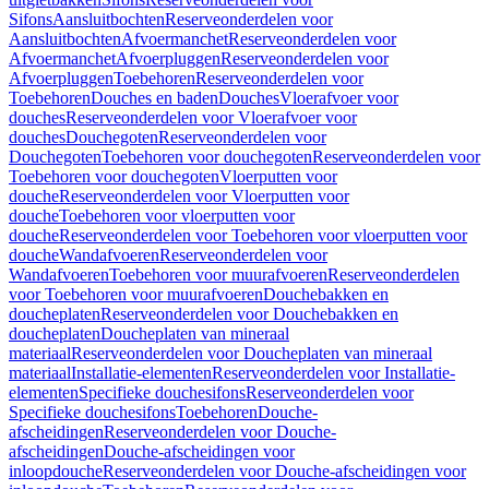
Sifons
Aansluitbochten
Reserveonderdelen voor
Aansluitbochten
Afvoermanchet
Reserveonderdelen voor
Afvoermanchet
Afvoerpluggen
Reserveonderdelen voor
Afvoerpluggen
Toebehoren
Reserveonderdelen voor
Toebehoren
Douches en baden
Douches
Vloerafvoer voor
douches
Reserveonderdelen voor Vloerafvoer voor
douches
Douchegoten
Reserveonderdelen voor
Douchegoten
Toebehoren voor douchegoten
Reserveonderdelen voor
Toebehoren voor douchegoten
Vloerputten voor
douche
Reserveonderdelen voor Vloerputten voor
douche
Toebehoren voor vloerputten voor
douche
Reserveonderdelen voor Toebehoren voor vloerputten voor
douche
Wandafvoeren
Reserveonderdelen voor
Wandafvoeren
Toebehoren voor muurafvoeren
Reserveonderdelen
voor Toebehoren voor muurafvoeren
Douchebakken en
doucheplaten
Reserveonderdelen voor Douchebakken en
doucheplaten
Doucheplaten van mineraal
materiaal
Reserveonderdelen voor Doucheplaten van mineraal
materiaal
Installatie-elementen
Reserveonderdelen voor Installatie-
elementen
Specifieke douchesifons
Reserveonderdelen voor
Specifieke douchesifons
Toebehoren
Douche-
afscheidingen
Reserveonderdelen voor Douche-
afscheidingen
Douche-afscheidingen voor
inloopdouche
Reserveonderdelen voor Douche-afscheidingen voor