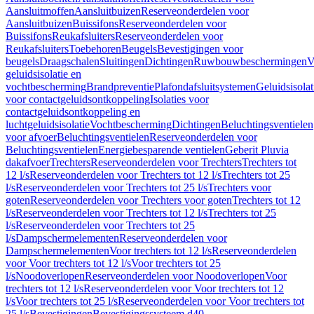
Aansluitmoffen
Aansluitbuizen
Reserveonderdelen voor
Aansluitbuizen
Buissifons
Reserveonderdelen voor
Buissifons
Reukafsluiters
Reserveonderdelen voor
Reukafsluiters
Toebehoren
Beugels
Bevestigingen voor
beugels
Draagschalen
Sluitingen
Dichtingen
Ruwbouwbeschermingen
V
geluidsisolatie en
vochtbescherming
Brandpreventie
Plafondafsluitsystemen
Geluidsisolat
voor contactgeluidsontkoppeling
Isolaties voor
contactgeluidsontkoppeling en
luchtgeluidsisolatie
Vochtbescherming
Dichtingen
Beluchtingsventielen
voor afvoer
Beluchtingsventielen
Reserveonderdelen voor
Beluchtingsventielen
Energiebesparende ventielen
Geberit Pluvia
dakafvoer
Trechters
Reserveonderdelen voor Trechters
Trechters tot
12 l/s
Reserveonderdelen voor Trechters tot 12 l/s
Trechters tot 25
l/s
Reserveonderdelen voor Trechters tot 25 l/s
Trechters voor
goten
Reserveonderdelen voor Trechters voor goten
Trechters tot 12
l/s
Reserveonderdelen voor Trechters tot 12 l/s
Trechters tot 25
l/s
Reserveonderdelen voor Trechters tot 25
l/s
Dampschermelementen
Reserveonderdelen voor
Dampschermelementen
Voor trechters tot 12 l/s
Reserveonderdelen
voor Voor trechters tot 12 l/s
Voor trechters tot 25
l/s
Noodoverlopen
Reserveonderdelen voor Noodoverlopen
Voor
trechters tot 12 l/s
Reserveonderdelen voor Voor trechters tot 12
l/s
Voor trechters tot 25 l/s
Reserveonderdelen voor Voor trechters tot
25 l/s
Bevestigingen
Bevestigingssysteem d40–