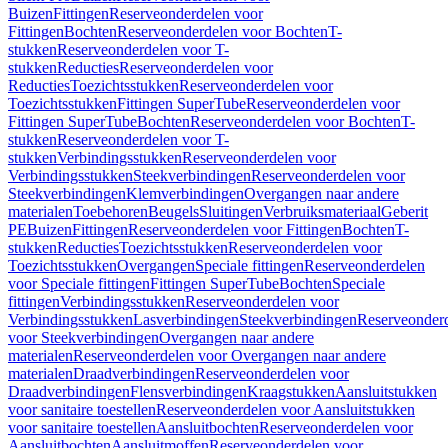
Buizen
Fittingen
Reserveonderdelen voor
Fittingen
Bochten
Reserveonderdelen voor Bochten
T-
stukken
Reserveonderdelen voor T-
stukken
Reducties
Reserveonderdelen voor
Reducties
Toezichtsstukken
Reserveonderdelen voor
Toezichtsstukken
Fittingen SuperTube
Reserveonderdelen voor
Fittingen SuperTube
Bochten
Reserveonderdelen voor Bochten
T-
stukken
Reserveonderdelen voor T-
stukken
Verbindingsstukken
Reserveonderdelen voor
Verbindingsstukken
Steekverbindingen
Reserveonderdelen voor
Steekverbindingen
Klemverbindingen
Overgangen naar andere
materialen
Toebehoren
Beugels
Sluitingen
Verbruiksmateriaal
Geberit
PE
Buizen
Fittingen
Reserveonderdelen voor Fittingen
Bochten
T-
stukken
Reducties
Toezichtsstukken
Reserveonderdelen voor
Toezichtsstukken
Overgangen
Speciale fittingen
Reserveonderdelen
voor Speciale fittingen
Fittingen SuperTube
Bochten
Speciale
fittingen
Verbindingsstukken
Reserveonderdelen voor
Verbindingsstukken
Lasverbindingen
Steekverbindingen
Reserveonder
voor Steekverbindingen
Overgangen naar andere
materialen
Reserveonderdelen voor Overgangen naar andere
materialen
Draadverbindingen
Reserveonderdelen voor
Draadverbindingen
Flensverbindingen
Kraagstukken
Aansluitstukken
voor sanitaire toestellen
Reserveonderdelen voor Aansluitstukken
voor sanitaire toestellen
Aansluitbochten
Reserveonderdelen voor
Aansluitbochten
Aansluitmoffen
Reserveonderdelen voor