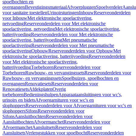
spoelbochten en
overgangen
Bevestigingsmateriaal
Afvoerpluggen
Spoelverdeler
Aanslu
voor sanitaire toestellen
Urinoirsturingen
Inbouw
Reserveonderdelen
voor Inbouw
Met elektronische spoelactivering,
netvoeding
Reserveonderdelen voor Met elektronische
spoelactivering, netvoeding
Met elektronische spoelactivering,
batterijvoeding
Reserveonderdelen voor Met elektronische
spoelactivering, batterijvoeding
Met pneumatische
spoelactivering
Reserveonderdelen voor Met pneumatische
spoelactivering
Opbouw
Reserveonderdelen voor Opbouw
Met
elektronische spoelactivering, batterijvoeding
Reserveonderdelen
voor Met elektronische spoelactivering,
batterijvoeding
Toebehoren
Reserveonderdelen voor
Toebehoren
Ruwbouw- en vervangingssets
Reserveonderdelen voor
Ruwbouw- en vervangingssets
Spoelbuizen, spoelbochten en
overgangen
Renovatiesets
Reserveonderdelen voor
Renovatiesets
Afdekplaten
Overig
toebehoren
Bedieningshulpen
Apparaataansluitingen voor wc's,
urinoirs en bidets
Afvoergarnituren voor wc's en
slophoppers
Reserveonderdelen voor Afvoergarnituren voor wc's en
slophoppers
Sifons
Reserveonderdelen voor
Sifons
Aansluitbochten
Reserveonderdelen voor
Aansluitbochten
Afvoermanchet
Reserveonderdelen voor
Afvoermanchet
Aansluitsets
Reserveonderdelen voor
Aansluitsets
Verlengstukken voor spoelbocht
Reserveonderdelen