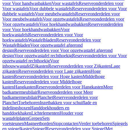
voor Voor handwasbakken
Voor wastafels
Reserveonderdelen voor
Voor wastafels
Voor dubbele wastafels
Reserveonderdelen voor Voor
dubbele wastafels
Voor meubelwastafels
Reserveonderdelen voor
Voor meubelwastafels
Voor opzetwastafels
Reserveonderdelen voor
Voor opzetwastafels
Voor hoekhandwasbakken
Reserveonderdelen
voor Voor hoekhandwasbakken
Voor
hoekwastafels
Reserveonderdelen voor Voor
hoekwastafels
Wastafelbladen
Reserveonderdelen voor
Wastafelbladen
Voor opzetwastafel afgerond
design
Reserveonderdelen voor Voor opzetwastafel afgerond
design
Voor opzetwastafel rechthoekig
Reserveonderdelen voor Voor
opzetwastafel rechthoekig
Voor
inbouwwastafel
Zijkasten
Reserveonderdelen voor Zijkasten
Lage
zijkasten
Reserveonderdelen voor Lage zijkasten
Hoge
kasten
Reserveonderdelen voor Hoge kasten
Middelhoge
kasten
Reserveonderdelen voor Middelhoge
kasten
Hangkasten
Reserveonderdelen voor Hangkasten
Meer
badkamermeubilair
Reserveonderdelen voor Meer
badkamermeubilair
Planchet
Reserveonderdelen voor
Planchet
Toebehoren
Inzetbakken voor schuiflade en
indelingsboxen
Handdoekhouders en
handdoekhaken
Lichtelementen
Houder voor
wastafelplaten
Grepen
Sets
voetsteunen
Magneetborden
Stopcontacten
Verder toebehoren
Spiegels
en spiegelkasten
Spiegel
Reserveonderdelen voor Spiegel
Met