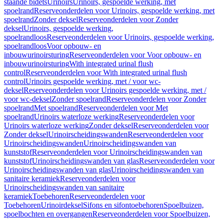
staande bidets
Urinoirs
Urinoirs, gespoelde werking, met
spoelrand
Reserveonderdelen voor Urinoirs, gespoelde werking, met
spoelrand
Zonder deksel
Reserveonderdelen voor Zonder
deksel
Urinoirs, gespoelde werking,
spoelrandloos
Reserveonderdelen voor Urinoirs, gespoelde werking,
spoelrandloos
Voor opbouw- en
inbouwurinoirsturing
Reserveonderdelen voor Voor opbouw- en
inbouwurinoirsturing
With integrated urinal flush
control
Reserveonderdelen voor With integrated urinal flush
control
Urinoirs gespoelde werking, met / voor wc-
deksel
Reserveonderdelen voor Urinoirs gespoelde werking, met /
voor wc-deksel
Zonder spoelrand
Reserveonderdelen voor Zonder
spoelrand
Met spoelrand
Reserveonderdelen voor Met
spoelrand
Urinoirs waterloze werking
Reserveonderdelen voor
Urinoirs waterloze werking
Zonder deksel
Reserveonderdelen voor
Zonder deksel
Urinoirscheidingswanden
Reserveonderdelen voor
Urinoirscheidingswanden
Urinoirscheidingswanden van
kunststof
Reserveonderdelen voor Urinoirscheidingswanden van
kunststof
Urinoirscheidingswanden van glas
Reserveonderdelen voor
Urinoirscheidingswanden van glas
Urinoirscheidingswanden van
sanitaire keramiek
Reserveonderdelen voor
Urinoirscheidingswanden van sanitaire
keramiek
Toebehoren
Reserveonderdelen voor
Toebehoren
Urinoirdeksel
Sifons en sifontoebehoren
Spoelbuizen,
spoelbochten en overgangen
Reserveonderdelen voor Spoelbuizen,