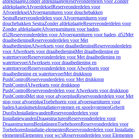
afdekplaatje
Zonder afdekplaatje
Reserveonderdelen voor Zonder
afdekplaatje
Afvoerdeksel
Reserveonderdelen voor
Afvoerdeksel
Afvoergarnituren voor douchebakken
Sestra
Reserveonderdelen voor Afvoergarnituren voor
douchebakken Sestra
Zonder afdekplaatje
Reserveonderdelen voor
Zonder afdekplaatje
Afvoergarnituren voor baden,
d52
Reserveonderdelen voor Afvoergarnituren voor baden, d52
Met
draaibediening
Reserveonderdelen voor Met
draaibediening
Afwerksets voor draaibediening
Reserveonderdelen
voor Afwerksets voor draaibediening
Met draaibediening en
watertoevoer
Reserveonderdelen voor Met draaibediening en
watertoevoer
Afwerksets voor draaibediening en
watertoevoer
Reserveonderdelen voor Afwerksets voor
draaibediening en watertoevoer
Met drukknop
PushControl
Reserveonderdelen voor Met drukknop
PushControl
Afwerksets voor drukknop
PushControl
Reserveonderdelen voor Afwerksets voor drukknop
PushControl
Met stop voor afvoerplug
Reserveonderdelen voor Met
stop voor afvoerplug
Toebehoren voor afvoergarnituren voor
baden
Aansluitsets
Installatiesystemen en spoelsystemen
Geberit
Duofix
Installatiewanden
Reserveonderdelen voor
Installatiewanden
Draagstructuren
Reserveonderdelen voor
Draagstructuren
Beplatingen
Toebehoren
Reserveonderdelen voor
Toebehoren
Installatie-elementen
Reserveonderdelen voor Installatie-
elementen
Elementen voor wc's
Reserveonderdelen voor Elementen