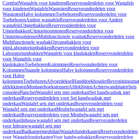
Comfort
Wastafels voor kinderen
Reserveonderdelen voor Wastafels
voor kinderen
Wastafels
Wasgoten
Reserveonderdelen voor
Wasgoten
Halve kolommen
Toebehoren
Reserveonderdelen voor
Toebehoren
Andere wastafels
Reserveonderdelen voor Andere
wastafels
Uitgietbakken
Reserveonderdelen voor
Uitgietbakken
Uitstortgootstenen
Reserveonderdelen voor
Uitstortgootstenen
Multifunctionele wasbak
Reserveonderdelen voor
Multifunctionele wasbak
Opvangbakken voor
gips
Laboratoriumbakken
Reserveonderdelen voor
Laboratoriumbakken
Wastafels voor klaslokalen
Reserveonderdelen
voor Wastafels voor
klaslokalen
Toebehoren
Kolommen
Reserveonderdelen voor
Kolommen
Staande kolommen
Halve kolommen
Reserveonderdelen
voor Halve
kolommen
Toebehoren
Afvoerdeksel
Handdoekhouder
Bevestigingsmat
afdekkingen
Montagehoeksteunen
Afdeklijsten
Achterwandplaten
Sets
consoles
Planchet
Wastafel sets met onderkast
Set handwasbak met
onderkast
Reserveonderdelen voor Set handwasbak met
onderkast
Wastafel sets met onderkast
Reserveonderdelen voor
Wastafel sets met onderkast
Meubelwastafel sets met
onderkast
Reserveonderdelen voor Meubelwastafel sets met
onderkast
Inbouwwastafel sets met onderkast
Reserveonderdelen
voor Inbouwwastafel sets met
onderkast
Badkamermeubilair
Wastafelonderkasten
Reserveonderdelen
voor Wastafelonderkasten
Voor handwasbakken
Reserveonderdelen