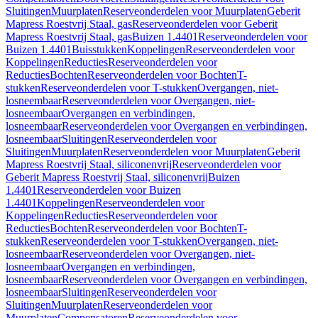
Sluitingen
Muurplaten
Reserveonderdelen voor Muurplaten
Geberit
Mapress Roestvrij Staal, gas
Reserveonderdelen voor Geberit
Mapress Roestvrij Staal, gas
Buizen 1.4401
Reserveonderdelen voor
Buizen 1.4401
Buisstukken
Koppelingen
Reserveonderdelen voor
Koppelingen
Reducties
Reserveonderdelen voor
Reducties
Bochten
Reserveonderdelen voor Bochten
T-
stukken
Reserveonderdelen voor T-stukken
Overgangen, niet-
losneembaar
Reserveonderdelen voor Overgangen, niet-
losneembaar
Overgangen en verbindingen,
losneembaar
Reserveonderdelen voor Overgangen en verbindingen,
losneembaar
Sluitingen
Reserveonderdelen voor
Sluitingen
Muurplaten
Reserveonderdelen voor Muurplaten
Geberit
Mapress Roestvrij Staal, siliconenvrij
Reserveonderdelen voor
Geberit Mapress Roestvrij Staal, siliconenvrij
Buizen
1.4401
Reserveonderdelen voor Buizen
1.4401
Koppelingen
Reserveonderdelen voor
Koppelingen
Reducties
Reserveonderdelen voor
Reducties
Bochten
Reserveonderdelen voor Bochten
T-
stukken
Reserveonderdelen voor T-stukken
Overgangen, niet-
losneembaar
Reserveonderdelen voor Overgangen, niet-
losneembaar
Overgangen en verbindingen,
losneembaar
Reserveonderdelen voor Overgangen en verbindingen,
losneembaar
Sluitingen
Reserveonderdelen voor
Sluitingen
Muurplaten
Reserveonderdelen voor
Muurplaten
Compensatoren
Reserveonderdelen voor