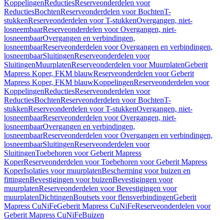
Koppelingen
Reducties
Reserveonderdelen voor
Reducties
Bochten
Reserveonderdelen voor Bochten
T-
stukken
Reserveonderdelen voor T-stukken
Overgangen, niet-
losneembaar
Reserveonderdelen voor Overgangen, niet-
losneembaar
Overgangen en verbindingen,
losneembaar
Reserveonderdelen voor Overgangen en verbindingen,
losneembaar
Sluitingen
Reserveonderdelen voor
Sluitingen
Muurplaten
Reserveonderdelen voor Muurplaten
Geberit
Mapress Koper, FKM blauw
Reserveonderdelen voor Geberit
Mapress Koper, FKM blauw
Koppelingen
Reserveonderdelen voor
Koppelingen
Reducties
Reserveonderdelen voor
Reducties
Bochten
Reserveonderdelen voor Bochten
T-
stukken
Reserveonderdelen voor T-stukken
Overgangen, niet-
losneembaar
Reserveonderdelen voor Overgangen, niet-
losneembaar
Overgangen en verbindingen,
losneembaar
Reserveonderdelen voor Overgangen en verbindingen,
losneembaar
Sluitingen
Reserveonderdelen voor
Sluitingen
Toebehoren voor Geberit Mapress
Koper
Reserveonderdelen voor Toebehoren voor Geberit Mapress
Koper
Isolaties voor muurplaten
Bescherming voor buizen en
fittingen
Bevestigingen voor buizen
Bevestigingen voor
muurplaten
Reserveonderdelen voor Bevestigingen voor
muurplaten
Dichtingen
Boutsets voor flensverbindingen
Geberit
Mapress CuNiFe
Geberit Mapress CuNiFe
Reserveonderdelen voor
Geberit Mapress CuNiFe
Buizen