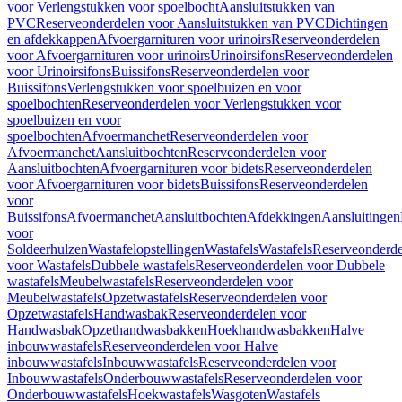
voor Verlengstukken voor spoelbocht
Aansluitstukken van
PVC
Reserveonderdelen voor Aansluitstukken van PVC
Dichtingen
en afdekkappen
Afvoergarnituren voor urinoirs
Reserveonderdelen
voor Afvoergarnituren voor urinoirs
Urinoirsifons
Reserveonderdelen
voor Urinoirsifons
Buissifons
Reserveonderdelen voor
Buissifons
Verlengstukken voor spoelbuizen en voor
spoelbochten
Reserveonderdelen voor Verlengstukken voor
spoelbuizen en voor
spoelbochten
Afvoermanchet
Reserveonderdelen voor
Afvoermanchet
Aansluitbochten
Reserveonderdelen voor
Aansluitbochten
Afvoergarnituren voor bidets
Reserveonderdelen
voor Afvoergarnituren voor bidets
Buissifons
Reserveonderdelen
voor
Buissifons
Afvoermanchet
Aansluitbochten
Afdekkingen
Aansluitingen
voor
Soldeerhulzen
Wastafelopstellingen
Wastafels
Wastafels
Reserveonderde
voor Wastafels
Dubbele wastafels
Reserveonderdelen voor Dubbele
wastafels
Meubelwastafels
Reserveonderdelen voor
Meubelwastafels
Opzetwastafels
Reserveonderdelen voor
Opzetwastafels
Handwasbak
Reserveonderdelen voor
Handwasbak
Opzethandwasbakken
Hoekhandwasbakken
Halve
inbouwwastafels
Reserveonderdelen voor Halve
inbouwwastafels
Inbouwwastafels
Reserveonderdelen voor
Inbouwwastafels
Onderbouwwastafels
Reserveonderdelen voor
Onderbouwwastafels
Hoekwastafels
Wasgoten
Wastafels