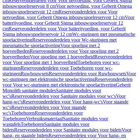
cm
Reserveonderdelen voor Voor netvoeding, voor Geberit Sigma
inbouwspoelreservoir 8 cm
Voor netvoeding, voor Geberit Omega
inbouwspoelreservoir 12 cm
Reserveonderdelen voor Voor
netvoeding, voor Geberit Omega inbouwspoelreservoir 12 cm
Voor
batterijvoeding, voor Geberit Sigma inbouwspoelreservoir 12
cm
Reserveonderdelen voor Voor batterijvoeding, voor Geberit
Sigma inbouwspoelreservoir 12 cm
Wc-sturingen met pneumatische
spoelactivering
Reserveonderdelen voor Wc-sturingen met
pneumatische spoelactivering
Voor spoeling met 2
hoeveelheden
Reserveonderdelen voor Voor spoeling met 2
hoeveelheden
Voor spoeling met 1 hoeveelheid
Reserveonderdelen
voor Voor spoeling met 1 hoeveelheid
Toebehoren voor wc-
sturingen
Reserveonderdelen voor Toebehoren voor wc-
sturingen
Ruwbouwsets
Reserveonderdelen voor Ruwbouwsets
Voor
wc-sturingen met elektronische spoelactivering
Reserveonderdelen
voor Voor wc-sturingen met elektronische spoelactivering
Geberit
Monolith sanitaire modules
Sanitaire modules voor
wc's
Reserveonderdelen voor Sanitaire modules voor wc's
Voor
hang-wc's
Reserveonderdelen voor Voor hang-wc's
Voor staande
wc's
Reserveonderdelen voor Voor staande
wc's
Toebehoren
Reserveonderdelen voor
Toebehoren
Verbruiksmateriaal
Sanitaire modules voor
wastafels
Toebehoren
Sanitaire modules voor
bidets
Reserveonderdelen voor Sanitaire modules voor bidets
Voor
hang- en staande bidets
Reserveonderdelen voor Voor hang- en