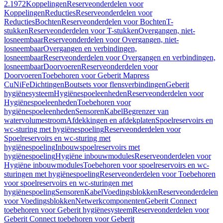
2.1972
Koppelingen
Reserveonderdelen voor
Koppelingen
Reducties
Reserveonderdelen voor
Reducties
Bochten
Reserveonderdelen voor Bochten
T-
stukken
Reserveonderdelen voor T-stukken
Overgangen, niet-
losneembaar
Reserveonderdelen voor Overgangen, niet-
losneembaar
Overgangen en verbindingen,
losneembaar
Reserveonderdelen voor Overgangen en verbindingen,
losneembaar
Doorvoeren
Reserveonderdelen voor
Doorvoeren
Toebehoren voor Geberit Mapress
CuNiFe
Dichtingen
Boutsets voor flensverbindingen
Geberit
hygiënesysteem
Hygiënespoeleenheden
Reserveonderdelen voor
Hygiënespoeleenheden
Toebehoren voor
hygiënespoeleenheden
Sensoren
Kabel
Begrenzer van
watervolumestroom
Afdekkingen en afdekplaten
Spoelreservoirs en
wc-sturing met hygiënespoeling
Reserveonderdelen voor
Spoelreservoirs en wc-sturing met
hygiënespoeling
Inbouwspoelreservoirs met
hygiënespoeling
Hygiëne inbouwmodules
Reserveonderdelen voor
Hygiëne inbouwmodules
Toebehoren voor spoelreservoirs en wc-
sturingen met hygiënespoeling
Reserveonderdelen voor Toebehoren
voor spoelreservoirs en wc-sturingen met
hygiënespoeling
Sensoren
Kabel
Voedingsblokken
Reserveonderdelen
voor Voedingsblokken
Netwerkcomponenten
Geberit Connect
toebehoren voor Geberit hygiënesysteem
Reserveonderdelen voor
Geberit Connect toebehoren voor Geberit