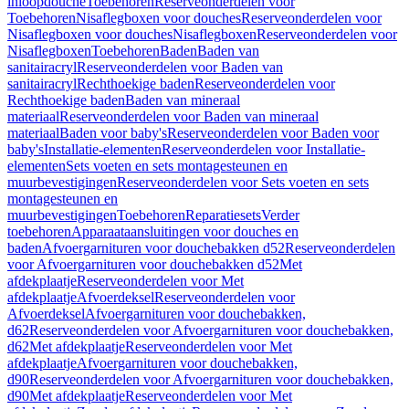
inloopdouche
Toebehoren
Reserveonderdelen voor
Toebehoren
Nisaflegboxen voor douches
Reserveonderdelen voor
Nisaflegboxen voor douches
Nisaflegboxen
Reserveonderdelen voor
Nisaflegboxen
Toebehoren
Baden
Baden van
sanitairacryl
Reserveonderdelen voor Baden van
sanitairacryl
Rechthoekige baden
Reserveonderdelen voor
Rechthoekige baden
Baden van mineraal
materiaal
Reserveonderdelen voor Baden van mineraal
materiaal
Baden voor baby's
Reserveonderdelen voor Baden voor
baby's
Installatie-elementen
Reserveonderdelen voor Installatie-
elementen
Sets voeten en sets montagesteunen en
muurbevestigingen
Reserveonderdelen voor Sets voeten en sets
montagesteunen en
muurbevestigingen
Toebehoren
Reparatiesets
Verder
toebehoren
Apparaataansluitingen voor douches en
baden
Afvoergarnituren voor douchebakken d52
Reserveonderdelen
voor Afvoergarnituren voor douchebakken d52
Met
afdekplaatje
Reserveonderdelen voor Met
afdekplaatje
Afvoerdeksel
Reserveonderdelen voor
Afvoerdeksel
Afvoergarnituren voor douchebakken,
d62
Reserveonderdelen voor Afvoergarnituren voor douchebakken,
d62
Met afdekplaatje
Reserveonderdelen voor Met
afdekplaatje
Afvoergarnituren voor douchebakken,
d90
Reserveonderdelen voor Afvoergarnituren voor douchebakken,
d90
Met afdekplaatje
Reserveonderdelen voor Met