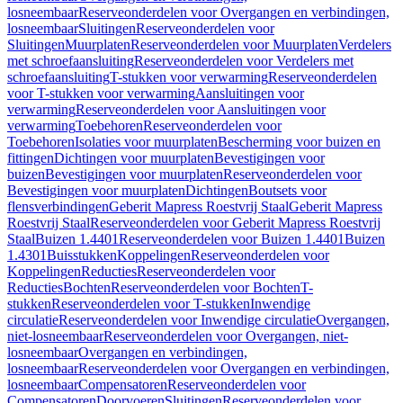
losneembaar
Reserveonderdelen voor Overgangen en verbindingen,
losneembaar
Sluitingen
Reserveonderdelen voor
Sluitingen
Muurplaten
Reserveonderdelen voor Muurplaten
Verdelers
met schroefaansluiting
Reserveonderdelen voor Verdelers met
schroefaansluiting
T-stukken voor verwarming
Reserveonderdelen
voor T-stukken voor verwarming
Aansluitingen voor
verwarming
Reserveonderdelen voor Aansluitingen voor
verwarming
Toebehoren
Reserveonderdelen voor
Toebehoren
Isolaties voor muurplaten
Bescherming voor buizen en
fittingen
Dichtingen voor muurplaten
Bevestigingen voor
buizen
Bevestigingen voor muurplaten
Reserveonderdelen voor
Bevestigingen voor muurplaten
Dichtingen
Boutsets voor
flensverbindingen
Geberit Mapress Roestvrij Staal
Geberit Mapress
Roestvrij Staal
Reserveonderdelen voor Geberit Mapress Roestvrij
Staal
Buizen 1.4401
Reserveonderdelen voor Buizen 1.4401
Buizen
1.4301
Buisstukken
Koppelingen
Reserveonderdelen voor
Koppelingen
Reducties
Reserveonderdelen voor
Reducties
Bochten
Reserveonderdelen voor Bochten
T-
stukken
Reserveonderdelen voor T-stukken
Inwendige
circulatie
Reserveonderdelen voor Inwendige circulatie
Overgangen,
niet-losneembaar
Reserveonderdelen voor Overgangen, niet-
losneembaar
Overgangen en verbindingen,
losneembaar
Reserveonderdelen voor Overgangen en verbindingen,
losneembaar
Compensatoren
Reserveonderdelen voor
Compensatoren
Doorvoeren
Sluitingen
Reserveonderdelen voor