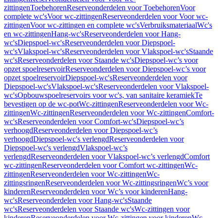
zittingen
Toebehoren
Reserveonderdelen voor Toebehoren
Voor
complete wc's
Voor wc-zittingen
Reserveonderdelen voor Voor wc-
zittingen
Voor wc-zittingen en complete wc's
Verbruiksmateriaal
Wc's
en wc-zittingen
Hang-wc's
Reserveonderdelen voor Hang-
wc's
Diepspoel-wc's
Reserveonderdelen voor Diepspoel-
wc's
Vlakspoel-wc's
Reserveonderdelen voor Vlakspoel-wc's
Staande
wc's
Reserveonderdelen voor Staande wc's
Diepspoel-wc’s voor
opzet spoelreservoir
Reserveonderdelen voor Diepspoel-wc’s voor
opzet spoelreservoir
Diepspoel-wc's
Reserveonderdelen voor
Diepspoel-wc's
Vlakspoel-wc's
Reserveonderdelen voor Vlakspoel-
wc's
Opbouwspoelreservoirs voor wc's, van sanitaire keramiek
Te
bevestigen op de wc-pot
Wc-zittingen
Reserveonderdelen voor Wc-
zittingen
Wc-zittingen
Reserveonderdelen voor Wc-zittingen
Comfort-
wc's
Reserveonderdelen voor Comfort-wc's
Diepspoel-wc’s
verhoogd
Reserveonderdelen voor Diepspoel-wc’s
verhoogd
Diepspoel-wc's verlengd
Reserveonderdelen voor
Diepspoel-wc's verlengd
Vlakspoel-wc’s
verlengd
Reserveonderdelen voor Vlakspoel-wc’s verlengd
Comfort
wc-zittingen
Reserveonderdelen voor Comfort wc-zittingen
Wc-
zittingen
Reserveonderdelen voor Wc-zittingen
Wc-
zittingsringen
Reserveonderdelen voor Wc-zittingsringen
Wc’s voor
kinderen
Reserveonderdelen voor Wc’s voor kinderen
Hang-
wc's
Reserveonderdelen voor Hang-wc's
Staande
wc's
Reserveonderdelen voor Staande wc's
Wc-zittingen voor
kinderen
Reserveonderdelen voor Wc-zittingen voor kinderen
Wc-