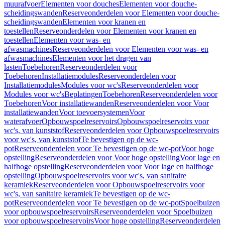
muurafvoer
Elementen voor douches
Elementen voor douche-
scheidingswanden
Reserveonderdelen voor Elementen voor douche-
scheidingswanden
Elementen voor kranen en
toestellen
Reserveonderdelen voor Elementen voor kranen en
toestellen
Elementen voor was- en
afwasmachines
Reserveonderdelen voor Elementen voor was- en
afwasmachines
Elementen voor het dragen van
lasten
Toebehoren
Reserveonderdelen voor
Toebehoren
Installatiemodules
Reserveonderdelen voor
Installatiemodules
Modules voor wc's
Reserveonderdelen voor
Modules voor wc's
Beplatingen
Toebehoren
Reserveonderdelen voor
Toebehoren
Voor installatiewanden
Reserveonderdelen voor Voor
installatiewanden
Voor toevoersystemen
Voor
waterafvoer
Opbouwspoelreservoirs
Opbouwspoelreservoirs voor
wc's, van kunststof
Reserveonderdelen voor Opbouwspoelreservoirs
voor wc's, van kunststof
Te bevestigen op de wc-
pot
Reserveonderdelen voor Te bevestigen op de wc-pot
Voor hoge
opstelling
Reserveonderdelen voor Voor hoge opstelling
Voor lage en
halfhoge opstelling
Reserveonderdelen voor Voor lage en halfhoge
opstelling
Opbouwspoelreservoirs voor wc's, van sanitaire
keramiek
Reserveonderdelen voor Opbouwspoelreservoirs voor
wc's, van sanitaire keramiek
Te bevestigen op de wc-
pot
Reserveonderdelen voor Te bevestigen op de wc-pot
Spoelbuizen
voor opbouwspoelreservoirs
Reserveonderdelen voor Spoelbuizen
voor opbouwspoelreservoirs
Voor hoge opstelling
Reserveonderdelen