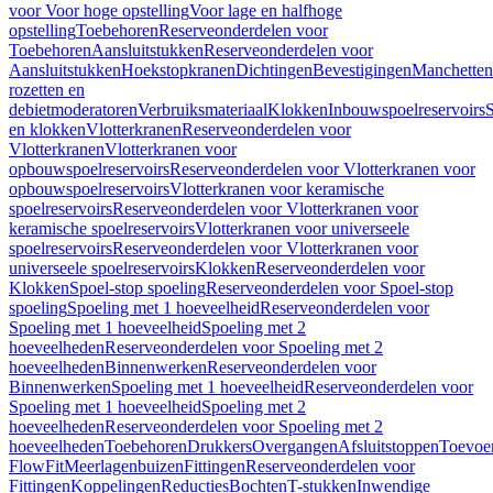
voor Voor hoge opstelling
Voor lage en halfhoge
opstelling
Toebehoren
Reserveonderdelen voor
Toebehoren
Aansluitstukken
Reserveonderdelen voor
Aansluitstukken
Hoekstopkranen
Dichtingen
Bevestigingen
Manchetten
rozetten en
debietmoderatoren
Verbruiksmateriaal
Klokken
Inbouwspoelreservoirs
en klokken
Vlotterkranen
Reserveonderdelen voor
Vlotterkranen
Vlotterkranen voor
opbouwspoelreservoirs
Reserveonderdelen voor Vlotterkranen voor
opbouwspoelreservoirs
Vlotterkranen voor keramische
spoelreservoirs
Reserveonderdelen voor Vlotterkranen voor
keramische spoelreservoirs
Vlotterkranen voor universeele
spoelreservoirs
Reserveonderdelen voor Vlotterkranen voor
universeele spoelreservoirs
Klokken
Reserveonderdelen voor
Klokken
Spoel-stop spoeling
Reserveonderdelen voor Spoel-stop
spoeling
Spoeling met 1 hoeveelheid
Reserveonderdelen voor
Spoeling met 1 hoeveelheid
Spoeling met 2
hoeveelheden
Reserveonderdelen voor Spoeling met 2
hoeveelheden
Binnenwerken
Reserveonderdelen voor
Binnenwerken
Spoeling met 1 hoeveelheid
Reserveonderdelen voor
Spoeling met 1 hoeveelheid
Spoeling met 2
hoeveelheden
Reserveonderdelen voor Spoeling met 2
hoeveelheden
Toebehoren
Drukkers
Overgangen
Afsluitstoppen
Toevoe
FlowFit
Meerlagenbuizen
Fittingen
Reserveonderdelen voor
Fittingen
Koppelingen
Reducties
Bochten
T-stukken
Inwendige