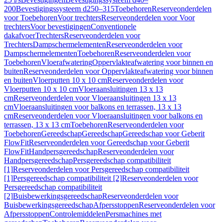
200
Bevestigingssysteem d250–315
Toebehoren
Reserveonderdelen
voor Toebehoren
Voor trechters
Reserveonderdelen voor Voor
trechters
Voor bevestigingen
Conventionele
dakafvoer
Trechters
Reserveonderdelen voor
Trechters
Dampschermelementen
Reserveonderdelen voor
Dampschermelementen
Toebehoren
Reserveonderdelen voor
Toebehoren
Vloerafwatering
Oppervlakteafwatering voor binnen en
buiten
Reserveonderdelen voor Oppervlakteafwatering voor binnen
en buiten
Vloerputten 10 x 10 cm
Reserveonderdelen voor
Vloerputten 10 x 10 cm
Vloeraansluitingen 13 x 13
cm
Reserveonderdelen voor Vloeraansluitingen 13 x 13
cm
Vloeraansluitingen voor balkons en terrassen, 13 x 13
cm
Reserveonderdelen voor Vloeraansluitingen voor balkons en
terrassen, 13 x 13 cm
Toebehoren
Reserveonderdelen voor
Toebehoren
Gereedschap
Gereedschap
Gereedschap voor Geberit
FlowFit
Reserveonderdelen voor Gereedschap voor Geberit
FlowFit
Handpersgereedschap
Reserveonderdelen voor
Handpersgereedschap
Persgereedschap compatibiliteit
[1]
Reserveonderdelen voor Persgereedschap compatibiliteit
[1]
Persgereedschap compatibiliteit [2]
Reserveonderdelen voor
Persgereedschap compatibiliteit
[2]
Buisbewerkingsgereedschap
Reserveonderdelen voor
Buisbewerkingsgereedschap
Afpersstoppen
Reserveonderdelen voor
Afpersstoppen
Controlemiddelen
Persmachines met