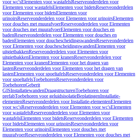
voor wc's
Elementen voor wastafels
Reserveonderdelen voor
Elementen voor wastafels
Elementen voor bidets
Reserveonderdelen
voor Elementen voor bidets
Elementen voor
urinoirs
Reserveonderdelen voor Elementen voor urinoirs
Elementen
voor douches met muurafvoer
Reserveonderdelen voor Elementen
voor douches met muurafvoer
Elementen voor douches en
baden
Reserveonderdelen voor Elementen voor douches en
baden
Elementen voor douchescheidingswanden
Reserveonderdelen
voor Elementen voor douchescheidingswanden
Elementen voor
uitgietbakken
Reserveonderdelen voor Elementen voor
uitgietbakken
Elementen voor kranen
Reserveonderdelen voor
Elementen voor kranen
Elementen voor het dragen van
lasten
Reserveonderdelen voor Elementen voor het dragen van
lasten
Elementen voor spoeltafels
Reserveonderdelen voor Elementen
voor spoeltafels
Toebehoren
Reserveonderdelen voor
Toebehoren
Geberit
GIS
Installatiewanden
Draagstructuren
Toebehoren voor
prefab
Toebehoren voor geluidsisolatie
Beplatingen
Installatie-
elementen
Reserveonderdelen voor Installatie-elementen
Elementen
voor wc's
Reserveonderdelen voor Elementen voor wc's
Elementen
voor wastafels
Reserveonderdelen voor Elementen voor
wastafels
Elementen voor bidets
Reserveonderdelen voor Elementen
voor bidets
Elementen voor urinoirs
Reserveonderdelen voor
Elementen voor urinoirs
Elementen voor douches met
muurafvoer
Reserveonderdelen voor Elementen voor douches met