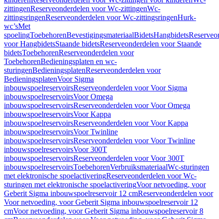
zittingen
Reserveonderdelen voor Wc-zittingen
Wc-
zittingsringen
Reserveonderdelen voor Wc-zittingsringen
Hurk-
wc’s
Met
spoeling
Toebehoren
Bevestigingsmateriaal
Bidets
Hangbidets
Reserveo
voor Hangbidets
Staande bidets
Reserveonderdelen voor Staande
bidets
Toebehoren
Reserveonderdelen voor
Toebehoren
Bedieningsplaten en wc-
sturingen
Bedieningsplaten
Reserveonderdelen voor
Bedieningsplaten
Voor Sigma
inbouwspoelreservoirs
Reserveonderdelen voor Voor Sigma
inbouwspoelreservoirs
Voor Omega
inbouwspoelreservoirs
Reserveonderdelen voor Voor Omega
inbouwspoelreservoirs
Voor Kappa
inbouwspoelreservoirs
Reserveonderdelen voor Voor Kappa
inbouwspoelreservoirs
Voor Twinline
inbouwspoelreservoirs
Reserveonderdelen voor Voor Twinline
inbouwspoelreservoirs
Voor 300T
inbouwspoelreservoirs
Reserveonderdelen voor Voor 300T
inbouwspoelreservoirs
Toebehoren
Verbruiksmateriaal
Wc-sturingen
met elektronische spoelactivering
Reserveonderdelen voor Wc-
sturingen met elektronische spoelactivering
Voor netvoeding, voor
Geberit Sigma inbouwspoelreservoir 12 cm
Reserveonderdelen voor
Voor netvoeding, voor Geberit Sigma inbouwspoelreservoir 12
cm
Voor netvoeding, voor Geberit Sigma inbouwspoelreservoir 8