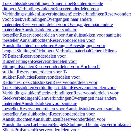
Toezichtsstukken
Fittingen SuperTube
Bochten
Speciale
fittingen
Verbindingsstukken
Reserveonderdelen voor
Verbindingsstukken
Lasverbindingen
Steekverbindingen
Reserveonder
voor Steekverbindingen
Overgangen naar andere
materialen
Reserveonderdelen voor Overgangen naar andere
materialen
Aansluitstukken voor sanitaire
toestellen
Reserveonderdelen voor Aansluitstukken voor sanitaire
toestellen
Aansluitbochten
Reserveonderdelen voor
Aansluitbochten
Toebehoren
Beugels
Bevestigingen voor
beugels
Sluitingen
Dichtingen
Verbruiksmateriaal
Geberit Silent-
PP
Buizen
Reserveonderdelen voor
Buizen
Fittingen
Reserveonderdelen voor
Fittingen
Bochten
Reserveonderdelen voor Bochten
T-
stukken
Reserveonderdelen voor T-
stukken
Reducties
Reserveonderdelen voor
Reducties
Toezichtsstukken
Reserveonderdelen voor
Toezichtsstukken
Verbindingsstukken
Reserveonderdelen voor
Verbindingsstukken
Steekverbindingen
Reserveonderdelen voor
Steekverbindingen
Klemverbindingen
Overgangen naar andere
materialen
Aansluitstukken voor sanitaire
toestellen
Reserveonderdelen voor Aansluitstukken voor sanitaire
toestellen
Aansluitbochten
Reserveonderdelen voor
Aansluitbochten
Aansluitbuizen
Reserveonderdelen voor
Aansluitbuizen
Toebehoren
Beugels
Sluitingen
Dichtingen
Verbruiksmat
Silent-Pro
Buizen
Reserveonderdelen voor