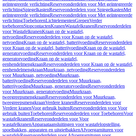
geïntegreerde verlichting
Reserveonderdelen voor Met geïntegreerde
verlichting
Spiegelkasten
Reserveonderdelen voor Spiegelkasten
Met
geïntegreerde verlichting
Reserveonderdelen voor Met geïntegreerde
verlichting
Toebehoren
Lichtelementen
Grepen
Verder
toebehoren
Stopcontacten
Kranen
Wastafelkranen
Reserveonderdelen
voor Wastafelkranen
Kraan op de wastafel,
netvoeding
Reserveonderdelen voor Kraan op de wastafel,
netvoeding
Kraan op de wastafel, batterijvoeding
Reserveonderdelen
voor Kraan op de wastafel, batterijvoeding
Kraan op de wastafel,
generatorvoeding
Reserveonderdelen voor Kraan op de wastafel,
generatorvoeding
Kraan op de wastafel,
eenhendelmengkraan
Reserveonderdelen voor Kraan op de wastafel,
eenhendelmengkraan
Muurkraan, netvoeding
Reserveonderdelen
voor Muurkraan, netvoeding
Muurkraan,
batterijvoeding
Reserveonderdelen voor Muurkraan,
batterijvoeding
Muurkraan, generatorvoeding
Reserveonderdelen
voor Muurkraan, generatorvoeding
Muurkraan,
tweegreepsmengkraan
Reserveonderdelen voor Muurkraan,
tweegreepsmengkraan
Verdere kranen
Reserveonderdelen voor
Verdere kranen
Voor gebruik buiten
Reserveonderdelen voor Voor
gebruik buiten
Toebehoren
Reserveonderdelen voor Toebehoren
Voor
wastafelkranen
Reserveonderdelen voor Voor
wastafelkranen
Apparaataansluitingen voor wastafelopstelling,
spoelbakken, apparaten en uitgietbakken
Afvoergarnituren voor
wastafels
Reserveonderdelen voor Afvoergarnituren voor