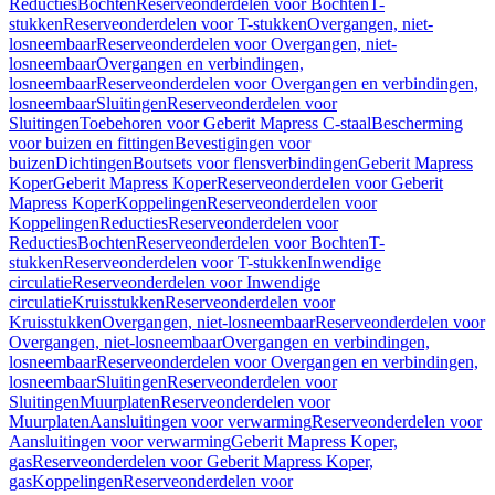
Reducties
Bochten
Reserveonderdelen voor Bochten
T-
stukken
Reserveonderdelen voor T-stukken
Overgangen, niet-
losneembaar
Reserveonderdelen voor Overgangen, niet-
losneembaar
Overgangen en verbindingen,
losneembaar
Reserveonderdelen voor Overgangen en verbindingen,
losneembaar
Sluitingen
Reserveonderdelen voor
Sluitingen
Toebehoren voor Geberit Mapress C-staal
Bescherming
voor buizen en fittingen
Bevestigingen voor
buizen
Dichtingen
Boutsets voor flensverbindingen
Geberit Mapress
Koper
Geberit Mapress Koper
Reserveonderdelen voor Geberit
Mapress Koper
Koppelingen
Reserveonderdelen voor
Koppelingen
Reducties
Reserveonderdelen voor
Reducties
Bochten
Reserveonderdelen voor Bochten
T-
stukken
Reserveonderdelen voor T-stukken
Inwendige
circulatie
Reserveonderdelen voor Inwendige
circulatie
Kruisstukken
Reserveonderdelen voor
Kruisstukken
Overgangen, niet-losneembaar
Reserveonderdelen voor
Overgangen, niet-losneembaar
Overgangen en verbindingen,
losneembaar
Reserveonderdelen voor Overgangen en verbindingen,
losneembaar
Sluitingen
Reserveonderdelen voor
Sluitingen
Muurplaten
Reserveonderdelen voor
Muurplaten
Aansluitingen voor verwarming
Reserveonderdelen voor
Aansluitingen voor verwarming
Geberit Mapress Koper,
gas
Reserveonderdelen voor Geberit Mapress Koper,
gas
Koppelingen
Reserveonderdelen voor