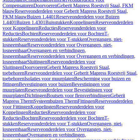
Compensatoren
Doorvoeren
Geberit Mapress Roestvrij Staal, FKM
blauw
Reserveonderdelen voor Geberit Mapress Roestvrij Staal,
FKM blauw
Buizen 1.4401
Reserveonderdelen voor Buizen
1.4401
Buizen 1.4301
Buisstukken
Koppelingen
Reserveonderdelen
voor Koppelingen
Reducties
Reserveonderdelen voor
Reducties
Bochten
Reserveonderdelen voor Bochten
T-
stukken
Reserveonderdelen voor T-stukken
Overgangen, niet-
losneembaar
Reserveonderdelen voor Overgangen, niet-
losneembaar
Overgangen en verbindingen,
losneembaar
Reserveonderdelen voor Overgangen en verbindingen,
losneembaar
Sluitingen
Reserveonderdelen voor
Sluitingen
Doorvoeren
Geberit Mapress Roestvrij Staal,
toebehoren
Reserveonderdelen voor Geberit Mapress Roestvrij Staal,
toebehoren
Isolaties voor muurplaten
Bescherming voor buizen en
fittingen
Bevestigingen voor buizen
Bevestigingen voor
muurplaten
Reserveonderdelen voor Bevestigingen voor
muurplaten
Dichtingen
Boutsets voor flensverbindingen
Geberit
Mapress Therm
Systeembuizen Therm
Fittingen
Reserveonderdelen
voor Fittingen
Koppelingen
Reserveonderdelen voor
Koppelingen
Reducties
Reserveonderdelen voor
Reducties
Bochten
Reserveonderdelen voor Bochten
T-
stukken
Reserveonderdelen voor T-stukken
Overgangen, niet-
losneembaar
Reserveonderdelen voor Overgangen, niet-
losneembaar
Overgangen en verbindingen,