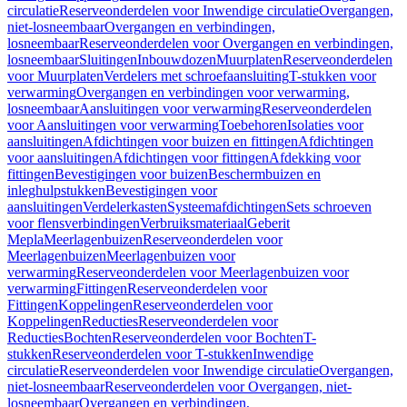
circulatie
Reserveonderdelen voor Inwendige circulatie
Overgangen,
niet-losneembaar
Overgangen en verbindingen,
losneembaar
Reserveonderdelen voor Overgangen en verbindingen,
losneembaar
Sluitingen
Inbouwdozen
Muurplaten
Reserveonderdelen
voor Muurplaten
Verdelers met schroefaansluiting
T-stukken voor
verwarming
Overgangen en verbindingen voor verwarming,
losneembaar
Aansluitingen voor verwarming
Reserveonderdelen
voor Aansluitingen voor verwarming
Toebehoren
Isolaties voor
aansluitingen
Afdichtingen voor buizen en fittingen
Afdichtingen
voor aansluitingen
Afdichtingen voor fittingen
Afdekking voor
fittingen
Bevestigingen voor buizen
Beschermbuizen en
inleghulpstukken
Bevestigingen voor
aansluitingen
Verdelerkasten
Systeemafdichtingen
Sets schroeven
voor flensverbindingen
Verbruiksmateriaal
Geberit
Mepla
Meerlagenbuizen
Reserveonderdelen voor
Meerlagenbuizen
Meerlagenbuizen voor
verwarming
Reserveonderdelen voor Meerlagenbuizen voor
verwarming
Fittingen
Reserveonderdelen voor
Fittingen
Koppelingen
Reserveonderdelen voor
Koppelingen
Reducties
Reserveonderdelen voor
Reducties
Bochten
Reserveonderdelen voor Bochten
T-
stukken
Reserveonderdelen voor T-stukken
Inwendige
circulatie
Reserveonderdelen voor Inwendige circulatie
Overgangen,
niet-losneembaar
Reserveonderdelen voor Overgangen, niet-
losneembaar
Overgangen en verbindingen,