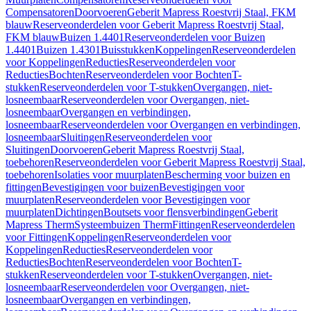
Compensatoren
Doorvoeren
Geberit Mapress Roestvrij Staal, FKM
blauw
Reserveonderdelen voor Geberit Mapress Roestvrij Staal,
FKM blauw
Buizen 1.4401
Reserveonderdelen voor Buizen
1.4401
Buizen 1.4301
Buisstukken
Koppelingen
Reserveonderdelen
voor Koppelingen
Reducties
Reserveonderdelen voor
Reducties
Bochten
Reserveonderdelen voor Bochten
T-
stukken
Reserveonderdelen voor T-stukken
Overgangen, niet-
losneembaar
Reserveonderdelen voor Overgangen, niet-
losneembaar
Overgangen en verbindingen,
losneembaar
Reserveonderdelen voor Overgangen en verbindingen,
losneembaar
Sluitingen
Reserveonderdelen voor
Sluitingen
Doorvoeren
Geberit Mapress Roestvrij Staal,
toebehoren
Reserveonderdelen voor Geberit Mapress Roestvrij Staal,
toebehoren
Isolaties voor muurplaten
Bescherming voor buizen en
fittingen
Bevestigingen voor buizen
Bevestigingen voor
muurplaten
Reserveonderdelen voor Bevestigingen voor
muurplaten
Dichtingen
Boutsets voor flensverbindingen
Geberit
Mapress Therm
Systeembuizen Therm
Fittingen
Reserveonderdelen
voor Fittingen
Koppelingen
Reserveonderdelen voor
Koppelingen
Reducties
Reserveonderdelen voor
Reducties
Bochten
Reserveonderdelen voor Bochten
T-
stukken
Reserveonderdelen voor T-stukken
Overgangen, niet-
losneembaar
Reserveonderdelen voor Overgangen, niet-
losneembaar
Overgangen en verbindingen,