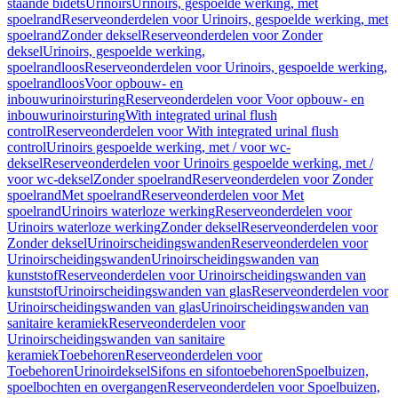
staande bidets
Urinoirs
Urinoirs, gespoelde werking, met
spoelrand
Reserveonderdelen voor Urinoirs, gespoelde werking, met
spoelrand
Zonder deksel
Reserveonderdelen voor Zonder
deksel
Urinoirs, gespoelde werking,
spoelrandloos
Reserveonderdelen voor Urinoirs, gespoelde werking,
spoelrandloos
Voor opbouw- en
inbouwurinoirsturing
Reserveonderdelen voor Voor opbouw- en
inbouwurinoirsturing
With integrated urinal flush
control
Reserveonderdelen voor With integrated urinal flush
control
Urinoirs gespoelde werking, met / voor wc-
deksel
Reserveonderdelen voor Urinoirs gespoelde werking, met /
voor wc-deksel
Zonder spoelrand
Reserveonderdelen voor Zonder
spoelrand
Met spoelrand
Reserveonderdelen voor Met
spoelrand
Urinoirs waterloze werking
Reserveonderdelen voor
Urinoirs waterloze werking
Zonder deksel
Reserveonderdelen voor
Zonder deksel
Urinoirscheidingswanden
Reserveonderdelen voor
Urinoirscheidingswanden
Urinoirscheidingswanden van
kunststof
Reserveonderdelen voor Urinoirscheidingswanden van
kunststof
Urinoirscheidingswanden van glas
Reserveonderdelen voor
Urinoirscheidingswanden van glas
Urinoirscheidingswanden van
sanitaire keramiek
Reserveonderdelen voor
Urinoirscheidingswanden van sanitaire
keramiek
Toebehoren
Reserveonderdelen voor
Toebehoren
Urinoirdeksel
Sifons en sifontoebehoren
Spoelbuizen,
spoelbochten en overgangen
Reserveonderdelen voor Spoelbuizen,