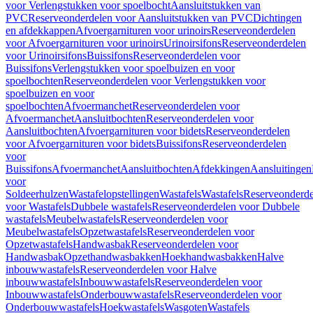
voor Verlengstukken voor spoelbocht
Aansluitstukken van
PVC
Reserveonderdelen voor Aansluitstukken van PVC
Dichtingen
en afdekkappen
Afvoergarnituren voor urinoirs
Reserveonderdelen
voor Afvoergarnituren voor urinoirs
Urinoirsifons
Reserveonderdelen
voor Urinoirsifons
Buissifons
Reserveonderdelen voor
Buissifons
Verlengstukken voor spoelbuizen en voor
spoelbochten
Reserveonderdelen voor Verlengstukken voor
spoelbuizen en voor
spoelbochten
Afvoermanchet
Reserveonderdelen voor
Afvoermanchet
Aansluitbochten
Reserveonderdelen voor
Aansluitbochten
Afvoergarnituren voor bidets
Reserveonderdelen
voor Afvoergarnituren voor bidets
Buissifons
Reserveonderdelen
voor
Buissifons
Afvoermanchet
Aansluitbochten
Afdekkingen
Aansluitingen
voor
Soldeerhulzen
Wastafelopstellingen
Wastafels
Wastafels
Reserveonderde
voor Wastafels
Dubbele wastafels
Reserveonderdelen voor Dubbele
wastafels
Meubelwastafels
Reserveonderdelen voor
Meubelwastafels
Opzetwastafels
Reserveonderdelen voor
Opzetwastafels
Handwasbak
Reserveonderdelen voor
Handwasbak
Opzethandwasbakken
Hoekhandwasbakken
Halve
inbouwwastafels
Reserveonderdelen voor Halve
inbouwwastafels
Inbouwwastafels
Reserveonderdelen voor
Inbouwwastafels
Onderbouwwastafels
Reserveonderdelen voor
Onderbouwwastafels
Hoekwastafels
Wasgoten
Wastafels