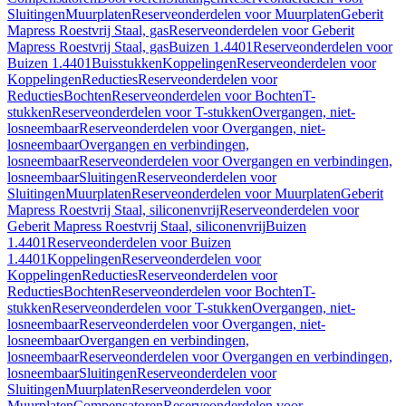
Sluitingen
Muurplaten
Reserveonderdelen voor Muurplaten
Geberit
Mapress Roestvrij Staal, gas
Reserveonderdelen voor Geberit
Mapress Roestvrij Staal, gas
Buizen 1.4401
Reserveonderdelen voor
Buizen 1.4401
Buisstukken
Koppelingen
Reserveonderdelen voor
Koppelingen
Reducties
Reserveonderdelen voor
Reducties
Bochten
Reserveonderdelen voor Bochten
T-
stukken
Reserveonderdelen voor T-stukken
Overgangen, niet-
losneembaar
Reserveonderdelen voor Overgangen, niet-
losneembaar
Overgangen en verbindingen,
losneembaar
Reserveonderdelen voor Overgangen en verbindingen,
losneembaar
Sluitingen
Reserveonderdelen voor
Sluitingen
Muurplaten
Reserveonderdelen voor Muurplaten
Geberit
Mapress Roestvrij Staal, siliconenvrij
Reserveonderdelen voor
Geberit Mapress Roestvrij Staal, siliconenvrij
Buizen
1.4401
Reserveonderdelen voor Buizen
1.4401
Koppelingen
Reserveonderdelen voor
Koppelingen
Reducties
Reserveonderdelen voor
Reducties
Bochten
Reserveonderdelen voor Bochten
T-
stukken
Reserveonderdelen voor T-stukken
Overgangen, niet-
losneembaar
Reserveonderdelen voor Overgangen, niet-
losneembaar
Overgangen en verbindingen,
losneembaar
Reserveonderdelen voor Overgangen en verbindingen,
losneembaar
Sluitingen
Reserveonderdelen voor
Sluitingen
Muurplaten
Reserveonderdelen voor
Muurplaten
Compensatoren
Reserveonderdelen voor