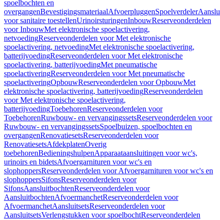
spoelbochten en
overgangen
Bevestigingsmateriaal
Afvoerpluggen
Spoelverdeler
Aanslu
voor sanitaire toestellen
Urinoirsturingen
Inbouw
Reserveonderdelen
voor Inbouw
Met elektronische spoelactivering,
netvoeding
Reserveonderdelen voor Met elektronische
spoelactivering, netvoeding
Met elektronische spoelactivering,
batterijvoeding
Reserveonderdelen voor Met elektronische
spoelactivering, batterijvoeding
Met pneumatische
spoelactivering
Reserveonderdelen voor Met pneumatische
spoelactivering
Opbouw
Reserveonderdelen voor Opbouw
Met
elektronische spoelactivering, batterijvoeding
Reserveonderdelen
voor Met elektronische spoelactivering,
batterijvoeding
Toebehoren
Reserveonderdelen voor
Toebehoren
Ruwbouw- en vervangingssets
Reserveonderdelen voor
Ruwbouw- en vervangingssets
Spoelbuizen, spoelbochten en
overgangen
Renovatiesets
Reserveonderdelen voor
Renovatiesets
Afdekplaten
Overig
toebehoren
Bedieningshulpen
Apparaataansluitingen voor wc's,
urinoirs en bidets
Afvoergarnituren voor wc's en
slophoppers
Reserveonderdelen voor Afvoergarnituren voor wc's en
slophoppers
Sifons
Reserveonderdelen voor
Sifons
Aansluitbochten
Reserveonderdelen voor
Aansluitbochten
Afvoermanchet
Reserveonderdelen voor
Afvoermanchet
Aansluitsets
Reserveonderdelen voor
Aansluitsets
Verlengstukken voor spoelbocht
Reserveonderdelen