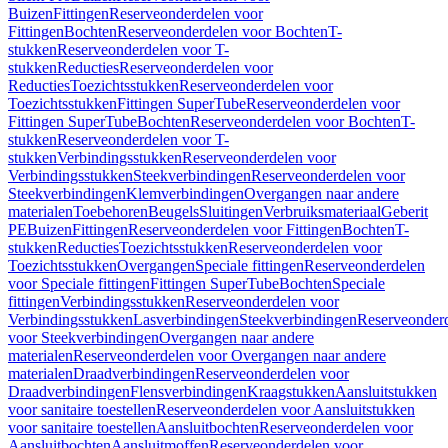
Buizen
Fittingen
Reserveonderdelen voor
Fittingen
Bochten
Reserveonderdelen voor Bochten
T-
stukken
Reserveonderdelen voor T-
stukken
Reducties
Reserveonderdelen voor
Reducties
Toezichtsstukken
Reserveonderdelen voor
Toezichtsstukken
Fittingen SuperTube
Reserveonderdelen voor
Fittingen SuperTube
Bochten
Reserveonderdelen voor Bochten
T-
stukken
Reserveonderdelen voor T-
stukken
Verbindingsstukken
Reserveonderdelen voor
Verbindingsstukken
Steekverbindingen
Reserveonderdelen voor
Steekverbindingen
Klemverbindingen
Overgangen naar andere
materialen
Toebehoren
Beugels
Sluitingen
Verbruiksmateriaal
Geberit
PE
Buizen
Fittingen
Reserveonderdelen voor Fittingen
Bochten
T-
stukken
Reducties
Toezichtsstukken
Reserveonderdelen voor
Toezichtsstukken
Overgangen
Speciale fittingen
Reserveonderdelen
voor Speciale fittingen
Fittingen SuperTube
Bochten
Speciale
fittingen
Verbindingsstukken
Reserveonderdelen voor
Verbindingsstukken
Lasverbindingen
Steekverbindingen
Reserveonder
voor Steekverbindingen
Overgangen naar andere
materialen
Reserveonderdelen voor Overgangen naar andere
materialen
Draadverbindingen
Reserveonderdelen voor
Draadverbindingen
Flensverbindingen
Kraagstukken
Aansluitstukken
voor sanitaire toestellen
Reserveonderdelen voor Aansluitstukken
voor sanitaire toestellen
Aansluitbochten
Reserveonderdelen voor
Aansluitbochten
Aansluitmoffen
Reserveonderdelen voor