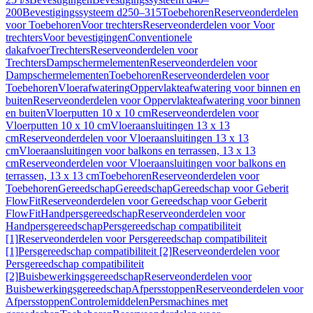
200
Bevestigingssysteem d250–315
Toebehoren
Reserveonderdelen
voor Toebehoren
Voor trechters
Reserveonderdelen voor Voor
trechters
Voor bevestigingen
Conventionele
dakafvoer
Trechters
Reserveonderdelen voor
Trechters
Dampschermelementen
Reserveonderdelen voor
Dampschermelementen
Toebehoren
Reserveonderdelen voor
Toebehoren
Vloerafwatering
Oppervlakteafwatering voor binnen en
buiten
Reserveonderdelen voor Oppervlakteafwatering voor binnen
en buiten
Vloerputten 10 x 10 cm
Reserveonderdelen voor
Vloerputten 10 x 10 cm
Vloeraansluitingen 13 x 13
cm
Reserveonderdelen voor Vloeraansluitingen 13 x 13
cm
Vloeraansluitingen voor balkons en terrassen, 13 x 13
cm
Reserveonderdelen voor Vloeraansluitingen voor balkons en
terrassen, 13 x 13 cm
Toebehoren
Reserveonderdelen voor
Toebehoren
Gereedschap
Gereedschap
Gereedschap voor Geberit
FlowFit
Reserveonderdelen voor Gereedschap voor Geberit
FlowFit
Handpersgereedschap
Reserveonderdelen voor
Handpersgereedschap
Persgereedschap compatibiliteit
[1]
Reserveonderdelen voor Persgereedschap compatibiliteit
[1]
Persgereedschap compatibiliteit [2]
Reserveonderdelen voor
Persgereedschap compatibiliteit
[2]
Buisbewerkingsgereedschap
Reserveonderdelen voor
Buisbewerkingsgereedschap
Afpersstoppen
Reserveonderdelen voor
Afpersstoppen
Controlemiddelen
Persmachines met