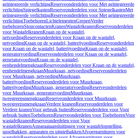
geïntegreerde verlichting
Reserveonderdelen voor Met geïntegreerde
verlichting
Spiegelkasten
Reserveonderdelen voor Spiegelkasten
Met
geïntegreerde verlichting
Reserveonderdelen voor Met geïntegreerde
verlichting
Toebehoren
Lichtelementen
Grepen
Verder
toebehoren
Stopcontacten
Kranen
Wastafelkranen
Reserveonderdelen
voor Wastafelkranen
Kraan op de wastafel,
netvoeding
Reserveonderdelen voor Kraan op de wastafel,
netvoeding
Kraan op de wastafel, batterijvoeding
Reserveonderdelen
voor Kraan op de wastafel, batterijvoeding
Kraan op de wastafel,
generatorvoeding
Reserveonderdelen voor Kraan op de wastafel,
generatorvoeding
Kraan op de wastafel,
eenhendelmengkraan
Reserveonderdelen voor Kraan op de wastafel,
eenhendelmengkraan
Muurkraan, netvoeding
Reserveonderdelen
voor Muurkraan, netvoeding
Muurkraan,
batterijvoeding
Reserveonderdelen voor Muurkraan,
batterijvoeding
Muurkraan, generatorvoeding
Reserveonderdelen
voor Muurkraan, generatorvoeding
Muurkraan,
tweegreepsmengkraan
Reserveonderdelen voor Muurkraan,
tweegreepsmengkraan
Verdere kranen
Reserveonderdelen voor
Verdere kranen
Voor gebruik buiten
Reserveonderdelen voor Voor
gebruik buiten
Toebehoren
Reserveonderdelen voor Toebehoren
Voor
wastafelkranen
Reserveonderdelen voor Voor
wastafelkranen
Apparaataansluitingen voor wastafelopstelling,
spoelbakken, apparaten en uitgietbakken
Afvoergarnituren voor
wastafels
Reserveonderdelen voor Afvoergarnituren voor