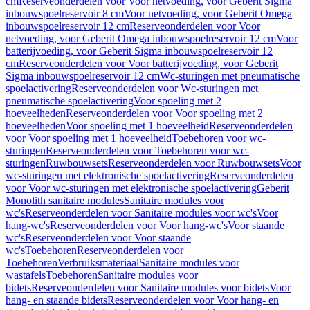
cm
Reserveonderdelen voor Voor netvoeding, voor Geberit Sigma
inbouwspoelreservoir 8 cm
Voor netvoeding, voor Geberit Omega
inbouwspoelreservoir 12 cm
Reserveonderdelen voor Voor
netvoeding, voor Geberit Omega inbouwspoelreservoir 12 cm
Voor
batterijvoeding, voor Geberit Sigma inbouwspoelreservoir 12
cm
Reserveonderdelen voor Voor batterijvoeding, voor Geberit
Sigma inbouwspoelreservoir 12 cm
Wc-sturingen met pneumatische
spoelactivering
Reserveonderdelen voor Wc-sturingen met
pneumatische spoelactivering
Voor spoeling met 2
hoeveelheden
Reserveonderdelen voor Voor spoeling met 2
hoeveelheden
Voor spoeling met 1 hoeveelheid
Reserveonderdelen
voor Voor spoeling met 1 hoeveelheid
Toebehoren voor wc-
sturingen
Reserveonderdelen voor Toebehoren voor wc-
sturingen
Ruwbouwsets
Reserveonderdelen voor Ruwbouwsets
Voor
wc-sturingen met elektronische spoelactivering
Reserveonderdelen
voor Voor wc-sturingen met elektronische spoelactivering
Geberit
Monolith sanitaire modules
Sanitaire modules voor
wc's
Reserveonderdelen voor Sanitaire modules voor wc's
Voor
hang-wc's
Reserveonderdelen voor Voor hang-wc's
Voor staande
wc's
Reserveonderdelen voor Voor staande
wc's
Toebehoren
Reserveonderdelen voor
Toebehoren
Verbruiksmateriaal
Sanitaire modules voor
wastafels
Toebehoren
Sanitaire modules voor
bidets
Reserveonderdelen voor Sanitaire modules voor bidets
Voor
hang- en staande bidets
Reserveonderdelen voor Voor hang- en