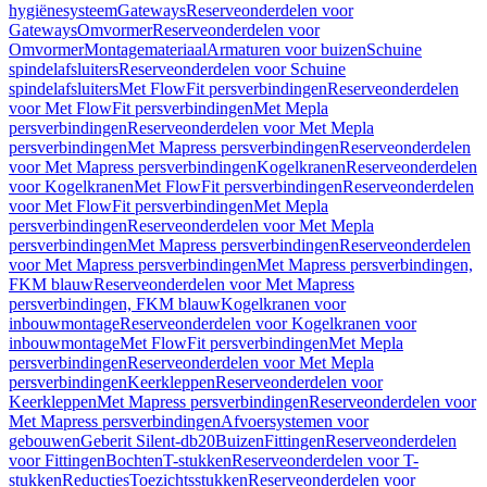
hygiënesysteem
Gateways
Reserveonderdelen voor
Gateways
Omvormer
Reserveonderdelen voor
Omvormer
Montagemateriaal
Armaturen voor buizen
Schuine
spindelafsluiters
Reserveonderdelen voor Schuine
spindelafsluiters
Met FlowFit persverbindingen
Reserveonderdelen
voor Met FlowFit persverbindingen
Met Mepla
persverbindingen
Reserveonderdelen voor Met Mepla
persverbindingen
Met Mapress persverbindingen
Reserveonderdelen
voor Met Mapress persverbindingen
Kogelkranen
Reserveonderdelen
voor Kogelkranen
Met FlowFit persverbindingen
Reserveonderdelen
voor Met FlowFit persverbindingen
Met Mepla
persverbindingen
Reserveonderdelen voor Met Mepla
persverbindingen
Met Mapress persverbindingen
Reserveonderdelen
voor Met Mapress persverbindingen
Met Mapress persverbindingen,
FKM blauw
Reserveonderdelen voor Met Mapress
persverbindingen, FKM blauw
Kogelkranen voor
inbouwmontage
Reserveonderdelen voor Kogelkranen voor
inbouwmontage
Met FlowFit persverbindingen
Met Mepla
persverbindingen
Reserveonderdelen voor Met Mepla
persverbindingen
Keerkleppen
Reserveonderdelen voor
Keerkleppen
Met Mapress persverbindingen
Reserveonderdelen voor
Met Mapress persverbindingen
Afvoersystemen voor
gebouwen
Geberit Silent-db20
Buizen
Fittingen
Reserveonderdelen
voor Fittingen
Bochten
T-stukken
Reserveonderdelen voor T-
stukken
Reducties
Toezichtsstukken
Reserveonderdelen voor