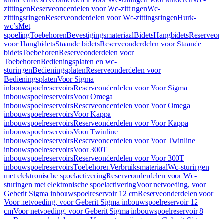
zittingen
Reserveonderdelen voor Wc-zittingen
Wc-
zittingsringen
Reserveonderdelen voor Wc-zittingsringen
Hurk-
wc’s
Met
spoeling
Toebehoren
Bevestigingsmateriaal
Bidets
Hangbidets
Reserveo
voor Hangbidets
Staande bidets
Reserveonderdelen voor Staande
bidets
Toebehoren
Reserveonderdelen voor
Toebehoren
Bedieningsplaten en wc-
sturingen
Bedieningsplaten
Reserveonderdelen voor
Bedieningsplaten
Voor Sigma
inbouwspoelreservoirs
Reserveonderdelen voor Voor Sigma
inbouwspoelreservoirs
Voor Omega
inbouwspoelreservoirs
Reserveonderdelen voor Voor Omega
inbouwspoelreservoirs
Voor Kappa
inbouwspoelreservoirs
Reserveonderdelen voor Voor Kappa
inbouwspoelreservoirs
Voor Twinline
inbouwspoelreservoirs
Reserveonderdelen voor Voor Twinline
inbouwspoelreservoirs
Voor 300T
inbouwspoelreservoirs
Reserveonderdelen voor Voor 300T
inbouwspoelreservoirs
Toebehoren
Verbruiksmateriaal
Wc-sturingen
met elektronische spoelactivering
Reserveonderdelen voor Wc-
sturingen met elektronische spoelactivering
Voor netvoeding, voor
Geberit Sigma inbouwspoelreservoir 12 cm
Reserveonderdelen voor
Voor netvoeding, voor Geberit Sigma inbouwspoelreservoir 12
cm
Voor netvoeding, voor Geberit Sigma inbouwspoelreservoir 8