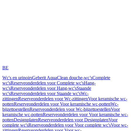
BE
Wc's en urinoirs
Geberit AquaClean douche-wc’s
Complete
wc's
Reserveonderdelen voor Complete wc's
Hang-
wc's
Reserveonderdelen voor Hang-wc's
Staande
wc's
Reserveonderdelen voor Staande wc's
Wc-
zittingen
Reserveonderdelen voor Wc-zittingen
Voor keramische wc-
potten
Reserveonderdelen voor Voor keramische wc-potten
Wc-
bijzettoestellen
Reserveonderdelen voor Wc-bijzettoestellen
Voor
keramische wc-potten
Reserveonderdelen voor Voor keramische wc-
potten
Designplaten
Reserveonderdelen voor Designplaten
Voor
complete wc's
Reserveonderdelen voor Voor complete wc's
Voor wc-
zittingen
Reserveonderdelen voor Voor wc-