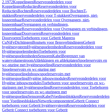
2.1972
Koppelingen
Reserveonderdelen voor
Koppelingen
Reducties
Reserveonderdelen voor
Reducties
Bochten
Reserveonderdelen voor Bochten
T-
stukken
Reserveonderdelen voor T-stukken
Overgangen, niet-
losneembaar
Reserveonderdelen voor Overgangen, niet-
losneembaar
Overgangen en verbindingen,
losneembaar
Reserveonderdelen voor Overgangen en verbindingen,
losneembaar
Doorvoeren
Reserveonderdelen voor
Doorvoeren
Toebehoren voor Geberit Mapress
CuNiFe
Dichtingen
Boutsets voor flensverbindingen
Geberit
hygiënesysteem
Hygiënespoeleenheden
Reserveonderdelen voor
Hygiënespoeleenheden
Toebehoren voor
hygiënespoeleenheden
Sensoren
Kabel
Begrenzer van
watervolumestroom
Afdekkingen en afdekplaten
Spoelreservoirs en
wc-sturing met hygiënespoeling
Reserveonderdelen voor
Spoelreservoirs en wc-sturing met
hygiënespoeling
Inbouwspoelreservoirs met
hygiënespoeling
Hygiëne inbouwmodules
Reserveonderdelen voor
Hygiëne inbouwmodules
Toebehoren voor spoelreservoirs en wc-
sturingen met hygiënespoeling
Reserveonderdelen voor Toebehoren
voor spoelreservoirs en wc-sturingen met
hygiënespoeling
Sensoren
Kabel
Voedingsblokken
Reserveonderdelen
voor Voedingsblokken
Netwerkcomponenten
Geberit Connect
toebehoren voor Geberit hygiënesysteem
Reserveonderdelen voor
Geberit Connect toebehoren voor Geberit