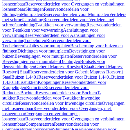
losneembaar
Reserveonderdelen voor Overgangen en verbindingen,
losneembaar
Sluitingen
Reserveonderdelen voor
Sluitingen
Muurplaten
Reserveonderdelen voor Muurplaten
Verdelers
met schroefaansluiting
Reserveonderdelen voor Verdelers met
schroefaansluiting
T-stukken voor verwarming
Reserveonderdelen
voor T-stukken voor verwarming
Aansluitingen voor
verwarming
Reserveonderdelen voor Aansluitingen voor
verwarming
Toebehoren
Reserveonderdelen voor
Toebehoren
Isolaties voor muurplaten
Bescherming voor buizen en
fittingen
Dichtingen voor muurplaten
Bevestigingen voor
buizen
Bevestigingen voor muurplaten
Reserveonderdelen voor
Bevestigingen voor muurplaten
Dichtingen
Boutsets voor
flensverbindingen
Geberit Mapress Roestvrij Staal
Geberit Mapress
Roestvrij Staal
Reserveonderdelen voor Geberit Mapress Roestvrij
Staal
Buizen 1.4401
Reserveonderdelen voor Buizen 1.4401
Buizen
1.4301
Buisstukken
Koppelingen
Reserveonderdelen voor
Koppelingen
Reducties
Reserveonderdelen voor
Reducties
Bochten
Reserveonderdelen voor Bochten
T-
stukken
Reserveonderdelen voor T-stukken
Inwendige
circulatie
Reserveonderdelen voor Inwendige circulatie
Overgangen,
niet-losneembaar
Reserveonderdelen voor Overgangen, niet-
losneembaar
Overgangen en verbindingen,
losneembaar
Reserveonderdelen voor Overgangen en verbindingen,
losneembaar
Compensatoren
Reserveonderdelen voor
Compensatoren
Doorvoeren
Sluitingen
Reserveonderdelen voor