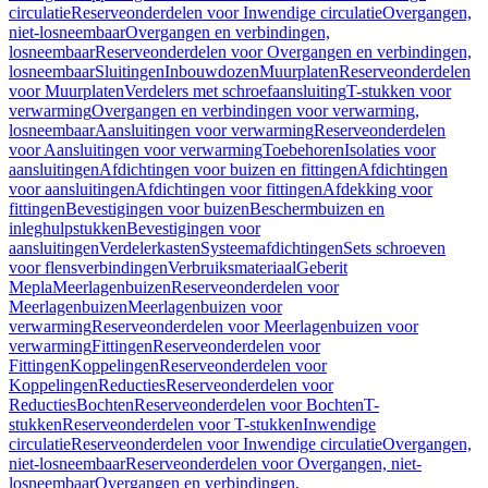
circulatie
Reserveonderdelen voor Inwendige circulatie
Overgangen,
niet-losneembaar
Overgangen en verbindingen,
losneembaar
Reserveonderdelen voor Overgangen en verbindingen,
losneembaar
Sluitingen
Inbouwdozen
Muurplaten
Reserveonderdelen
voor Muurplaten
Verdelers met schroefaansluiting
T-stukken voor
verwarming
Overgangen en verbindingen voor verwarming,
losneembaar
Aansluitingen voor verwarming
Reserveonderdelen
voor Aansluitingen voor verwarming
Toebehoren
Isolaties voor
aansluitingen
Afdichtingen voor buizen en fittingen
Afdichtingen
voor aansluitingen
Afdichtingen voor fittingen
Afdekking voor
fittingen
Bevestigingen voor buizen
Beschermbuizen en
inleghulpstukken
Bevestigingen voor
aansluitingen
Verdelerkasten
Systeemafdichtingen
Sets schroeven
voor flensverbindingen
Verbruiksmateriaal
Geberit
Mepla
Meerlagenbuizen
Reserveonderdelen voor
Meerlagenbuizen
Meerlagenbuizen voor
verwarming
Reserveonderdelen voor Meerlagenbuizen voor
verwarming
Fittingen
Reserveonderdelen voor
Fittingen
Koppelingen
Reserveonderdelen voor
Koppelingen
Reducties
Reserveonderdelen voor
Reducties
Bochten
Reserveonderdelen voor Bochten
T-
stukken
Reserveonderdelen voor T-stukken
Inwendige
circulatie
Reserveonderdelen voor Inwendige circulatie
Overgangen,
niet-losneembaar
Reserveonderdelen voor Overgangen, niet-
losneembaar
Overgangen en verbindingen,