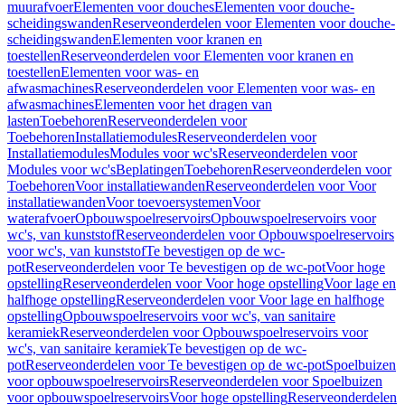
muurafvoer
Elementen voor douches
Elementen voor douche-
scheidingswanden
Reserveonderdelen voor Elementen voor douche-
scheidingswanden
Elementen voor kranen en
toestellen
Reserveonderdelen voor Elementen voor kranen en
toestellen
Elementen voor was- en
afwasmachines
Reserveonderdelen voor Elementen voor was- en
afwasmachines
Elementen voor het dragen van
lasten
Toebehoren
Reserveonderdelen voor
Toebehoren
Installatiemodules
Reserveonderdelen voor
Installatiemodules
Modules voor wc's
Reserveonderdelen voor
Modules voor wc's
Beplatingen
Toebehoren
Reserveonderdelen voor
Toebehoren
Voor installatiewanden
Reserveonderdelen voor Voor
installatiewanden
Voor toevoersystemen
Voor
waterafvoer
Opbouwspoelreservoirs
Opbouwspoelreservoirs voor
wc's, van kunststof
Reserveonderdelen voor Opbouwspoelreservoirs
voor wc's, van kunststof
Te bevestigen op de wc-
pot
Reserveonderdelen voor Te bevestigen op de wc-pot
Voor hoge
opstelling
Reserveonderdelen voor Voor hoge opstelling
Voor lage en
halfhoge opstelling
Reserveonderdelen voor Voor lage en halfhoge
opstelling
Opbouwspoelreservoirs voor wc's, van sanitaire
keramiek
Reserveonderdelen voor Opbouwspoelreservoirs voor
wc's, van sanitaire keramiek
Te bevestigen op de wc-
pot
Reserveonderdelen voor Te bevestigen op de wc-pot
Spoelbuizen
voor opbouwspoelreservoirs
Reserveonderdelen voor Spoelbuizen
voor opbouwspoelreservoirs
Voor hoge opstelling
Reserveonderdelen