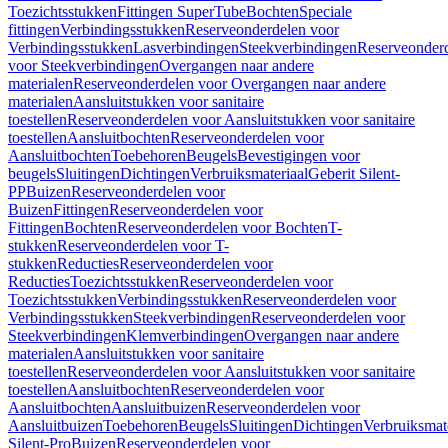
Toezichtsstukken
Fittingen SuperTube
Bochten
Speciale
fittingen
Verbindingsstukken
Reserveonderdelen voor
Verbindingsstukken
Lasverbindingen
Steekverbindingen
Reserveonder
voor Steekverbindingen
Overgangen naar andere
materialen
Reserveonderdelen voor Overgangen naar andere
materialen
Aansluitstukken voor sanitaire
toestellen
Reserveonderdelen voor Aansluitstukken voor sanitaire
toestellen
Aansluitbochten
Reserveonderdelen voor
Aansluitbochten
Toebehoren
Beugels
Bevestigingen voor
beugels
Sluitingen
Dichtingen
Verbruiksmateriaal
Geberit Silent-
PP
Buizen
Reserveonderdelen voor
Buizen
Fittingen
Reserveonderdelen voor
Fittingen
Bochten
Reserveonderdelen voor Bochten
T-
stukken
Reserveonderdelen voor T-
stukken
Reducties
Reserveonderdelen voor
Reducties
Toezichtsstukken
Reserveonderdelen voor
Toezichtsstukken
Verbindingsstukken
Reserveonderdelen voor
Verbindingsstukken
Steekverbindingen
Reserveonderdelen voor
Steekverbindingen
Klemverbindingen
Overgangen naar andere
materialen
Aansluitstukken voor sanitaire
toestellen
Reserveonderdelen voor Aansluitstukken voor sanitaire
toestellen
Aansluitbochten
Reserveonderdelen voor
Aansluitbochten
Aansluitbuizen
Reserveonderdelen voor
Aansluitbuizen
Toebehoren
Beugels
Sluitingen
Dichtingen
Verbruiksmat
Silent-Pro
Buizen
Reserveonderdelen voor