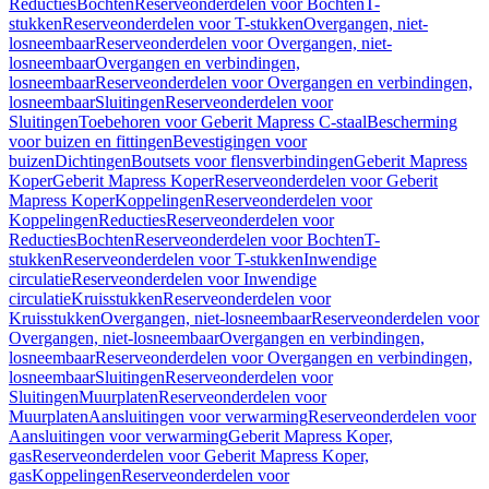
Reducties
Bochten
Reserveonderdelen voor Bochten
T-
stukken
Reserveonderdelen voor T-stukken
Overgangen, niet-
losneembaar
Reserveonderdelen voor Overgangen, niet-
losneembaar
Overgangen en verbindingen,
losneembaar
Reserveonderdelen voor Overgangen en verbindingen,
losneembaar
Sluitingen
Reserveonderdelen voor
Sluitingen
Toebehoren voor Geberit Mapress C-staal
Bescherming
voor buizen en fittingen
Bevestigingen voor
buizen
Dichtingen
Boutsets voor flensverbindingen
Geberit Mapress
Koper
Geberit Mapress Koper
Reserveonderdelen voor Geberit
Mapress Koper
Koppelingen
Reserveonderdelen voor
Koppelingen
Reducties
Reserveonderdelen voor
Reducties
Bochten
Reserveonderdelen voor Bochten
T-
stukken
Reserveonderdelen voor T-stukken
Inwendige
circulatie
Reserveonderdelen voor Inwendige
circulatie
Kruisstukken
Reserveonderdelen voor
Kruisstukken
Overgangen, niet-losneembaar
Reserveonderdelen voor
Overgangen, niet-losneembaar
Overgangen en verbindingen,
losneembaar
Reserveonderdelen voor Overgangen en verbindingen,
losneembaar
Sluitingen
Reserveonderdelen voor
Sluitingen
Muurplaten
Reserveonderdelen voor
Muurplaten
Aansluitingen voor verwarming
Reserveonderdelen voor
Aansluitingen voor verwarming
Geberit Mapress Koper,
gas
Reserveonderdelen voor Geberit Mapress Koper,
gas
Koppelingen
Reserveonderdelen voor