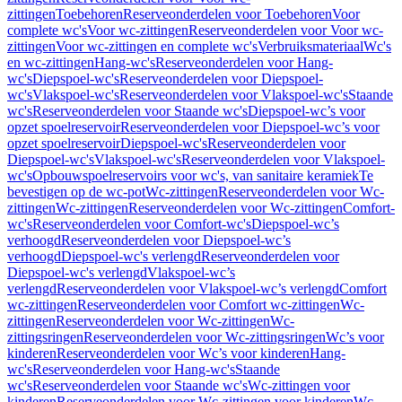
zittingen
Toebehoren
Reserveonderdelen voor Toebehoren
Voor
complete wc's
Voor wc-zittingen
Reserveonderdelen voor Voor wc-
zittingen
Voor wc-zittingen en complete wc's
Verbruiksmateriaal
Wc's
en wc-zittingen
Hang-wc's
Reserveonderdelen voor Hang-
wc's
Diepspoel-wc's
Reserveonderdelen voor Diepspoel-
wc's
Vlakspoel-wc's
Reserveonderdelen voor Vlakspoel-wc's
Staande
wc's
Reserveonderdelen voor Staande wc's
Diepspoel-wc’s voor
opzet spoelreservoir
Reserveonderdelen voor Diepspoel-wc’s voor
opzet spoelreservoir
Diepspoel-wc's
Reserveonderdelen voor
Diepspoel-wc's
Vlakspoel-wc's
Reserveonderdelen voor Vlakspoel-
wc's
Opbouwspoelreservoirs voor wc's, van sanitaire keramiek
Te
bevestigen op de wc-pot
Wc-zittingen
Reserveonderdelen voor Wc-
zittingen
Wc-zittingen
Reserveonderdelen voor Wc-zittingen
Comfort-
wc's
Reserveonderdelen voor Comfort-wc's
Diepspoel-wc’s
verhoogd
Reserveonderdelen voor Diepspoel-wc’s
verhoogd
Diepspoel-wc's verlengd
Reserveonderdelen voor
Diepspoel-wc's verlengd
Vlakspoel-wc’s
verlengd
Reserveonderdelen voor Vlakspoel-wc’s verlengd
Comfort
wc-zittingen
Reserveonderdelen voor Comfort wc-zittingen
Wc-
zittingen
Reserveonderdelen voor Wc-zittingen
Wc-
zittingsringen
Reserveonderdelen voor Wc-zittingsringen
Wc’s voor
kinderen
Reserveonderdelen voor Wc’s voor kinderen
Hang-
wc's
Reserveonderdelen voor Hang-wc's
Staande
wc's
Reserveonderdelen voor Staande wc's
Wc-zittingen voor
kinderen
Reserveonderdelen voor Wc-zittingen voor kinderen
Wc-