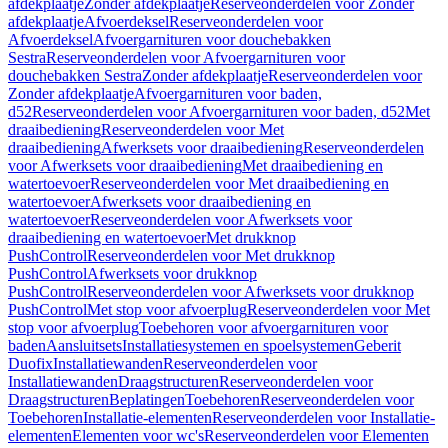
afdekplaatje
Zonder afdekplaatje
Reserveonderdelen voor Zonder
afdekplaatje
Afvoerdeksel
Reserveonderdelen voor
Afvoerdeksel
Afvoergarnituren voor douchebakken
Sestra
Reserveonderdelen voor Afvoergarnituren voor
douchebakken Sestra
Zonder afdekplaatje
Reserveonderdelen voor
Zonder afdekplaatje
Afvoergarnituren voor baden,
d52
Reserveonderdelen voor Afvoergarnituren voor baden, d52
Met
draaibediening
Reserveonderdelen voor Met
draaibediening
Afwerksets voor draaibediening
Reserveonderdelen
voor Afwerksets voor draaibediening
Met draaibediening en
watertoevoer
Reserveonderdelen voor Met draaibediening en
watertoevoer
Afwerksets voor draaibediening en
watertoevoer
Reserveonderdelen voor Afwerksets voor
draaibediening en watertoevoer
Met drukknop
PushControl
Reserveonderdelen voor Met drukknop
PushControl
Afwerksets voor drukknop
PushControl
Reserveonderdelen voor Afwerksets voor drukknop
PushControl
Met stop voor afvoerplug
Reserveonderdelen voor Met
stop voor afvoerplug
Toebehoren voor afvoergarnituren voor
baden
Aansluitsets
Installatiesystemen en spoelsystemen
Geberit
Duofix
Installatiewanden
Reserveonderdelen voor
Installatiewanden
Draagstructuren
Reserveonderdelen voor
Draagstructuren
Beplatingen
Toebehoren
Reserveonderdelen voor
Toebehoren
Installatie-elementen
Reserveonderdelen voor Installatie-
elementen
Elementen voor wc's
Reserveonderdelen voor Elementen