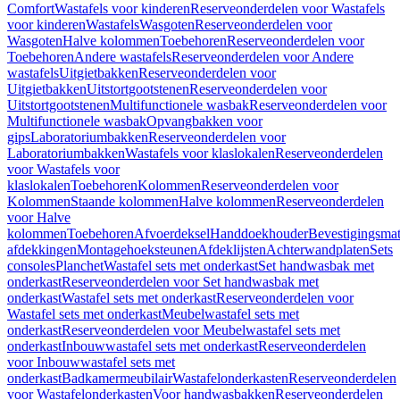
Comfort
Wastafels voor kinderen
Reserveonderdelen voor Wastafels
voor kinderen
Wastafels
Wasgoten
Reserveonderdelen voor
Wasgoten
Halve kolommen
Toebehoren
Reserveonderdelen voor
Toebehoren
Andere wastafels
Reserveonderdelen voor Andere
wastafels
Uitgietbakken
Reserveonderdelen voor
Uitgietbakken
Uitstortgootstenen
Reserveonderdelen voor
Uitstortgootstenen
Multifunctionele wasbak
Reserveonderdelen voor
Multifunctionele wasbak
Opvangbakken voor
gips
Laboratoriumbakken
Reserveonderdelen voor
Laboratoriumbakken
Wastafels voor klaslokalen
Reserveonderdelen
voor Wastafels voor
klaslokalen
Toebehoren
Kolommen
Reserveonderdelen voor
Kolommen
Staande kolommen
Halve kolommen
Reserveonderdelen
voor Halve
kolommen
Toebehoren
Afvoerdeksel
Handdoekhouder
Bevestigingsmat
afdekkingen
Montagehoeksteunen
Afdeklijsten
Achterwandplaten
Sets
consoles
Planchet
Wastafel sets met onderkast
Set handwasbak met
onderkast
Reserveonderdelen voor Set handwasbak met
onderkast
Wastafel sets met onderkast
Reserveonderdelen voor
Wastafel sets met onderkast
Meubelwastafel sets met
onderkast
Reserveonderdelen voor Meubelwastafel sets met
onderkast
Inbouwwastafel sets met onderkast
Reserveonderdelen
voor Inbouwwastafel sets met
onderkast
Badkamermeubilair
Wastafelonderkasten
Reserveonderdelen
voor Wastafelonderkasten
Voor handwasbakken
Reserveonderdelen