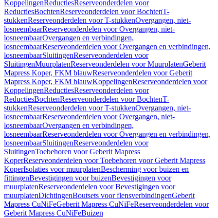
Koppelingen
Reducties
Reserveonderdelen voor
Reducties
Bochten
Reserveonderdelen voor Bochten
T-
stukken
Reserveonderdelen voor T-stukken
Overgangen, niet-
losneembaar
Reserveonderdelen voor Overgangen, niet-
losneembaar
Overgangen en verbindingen,
losneembaar
Reserveonderdelen voor Overgangen en verbindingen,
losneembaar
Sluitingen
Reserveonderdelen voor
Sluitingen
Muurplaten
Reserveonderdelen voor Muurplaten
Geberit
Mapress Koper, FKM blauw
Reserveonderdelen voor Geberit
Mapress Koper, FKM blauw
Koppelingen
Reserveonderdelen voor
Koppelingen
Reducties
Reserveonderdelen voor
Reducties
Bochten
Reserveonderdelen voor Bochten
T-
stukken
Reserveonderdelen voor T-stukken
Overgangen, niet-
losneembaar
Reserveonderdelen voor Overgangen, niet-
losneembaar
Overgangen en verbindingen,
losneembaar
Reserveonderdelen voor Overgangen en verbindingen,
losneembaar
Sluitingen
Reserveonderdelen voor
Sluitingen
Toebehoren voor Geberit Mapress
Koper
Reserveonderdelen voor Toebehoren voor Geberit Mapress
Koper
Isolaties voor muurplaten
Bescherming voor buizen en
fittingen
Bevestigingen voor buizen
Bevestigingen voor
muurplaten
Reserveonderdelen voor Bevestigingen voor
muurplaten
Dichtingen
Boutsets voor flensverbindingen
Geberit
Mapress CuNiFe
Geberit Mapress CuNiFe
Reserveonderdelen voor
Geberit Mapress CuNiFe
Buizen