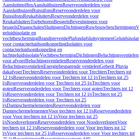
Aansluitmoffen
Aansluitbuizen
Reserveonderdelen voor
Aansluitbuizen
Buissifons
Reserveonderdelen voor
Buissifons
Reukafsluiters
Reserveonderdelen voor
Reukafsluiters
Toebehoren
Beugels
Bevestigingen voor
beugels
Draagschalen
Sluitingen
Dichtingen
Ruwbouwbeschermingen
V
geluidsisolatie en
vochtbescherming
Brandpreventie
Plafondafsluitsystemen
Geluidsisolat
voor contactgeluidsontkoppeling
Isolaties voor
contactgeluidsontkoppeling en
luchtgeluidsisolatie
Vochtbescherming
Dichtingen
Beluchtingsventielen
voor afvoer
Beluchtingsventielen
Reserveonderdelen voor
Beluchtingsventielen
Energiebesparende ventielen
Geberit Pluvia
dakafvoer
Trechters
Reserveonderdelen voor Trechters
Trechters tot
12 l/s
Reserveonderdelen voor Trechters tot 12 l/s
Trechters tot 25
l/s
Reserveonderdelen voor Trechters tot 25 l/s
Trechters voor
goten
Reserveonderdelen voor Trechters voor goten
Trechters tot 12
l/s
Reserveonderdelen voor Trechters tot 12 l/s
Trechters tot 25
l/s
Reserveonderdelen voor Trechters tot 25
l/s
Dampschermelementen
Reserveonderdelen voor
Dampschermelementen
Voor trechters tot 12 l/s
Reserveonderdelen
voor Voor trechters tot 12 l/s
Voor trechters tot 25
l/s
Noodoverlopen
Reserveonderdelen voor Noodoverlopen
Voor
trechters tot 12 l/s
Reserveonderdelen voor Voor trechters tot 12
l/s
Voor trechters tot 25 l/s
Reserveonderdelen voor Voor trechters tot
25 l/s
Bevestigingen
Bevestigingssysteem d40–