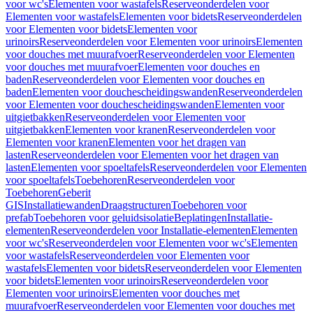
voor wc's
Elementen voor wastafels
Reserveonderdelen voor
Elementen voor wastafels
Elementen voor bidets
Reserveonderdelen
voor Elementen voor bidets
Elementen voor
urinoirs
Reserveonderdelen voor Elementen voor urinoirs
Elementen
voor douches met muurafvoer
Reserveonderdelen voor Elementen
voor douches met muurafvoer
Elementen voor douches en
baden
Reserveonderdelen voor Elementen voor douches en
baden
Elementen voor douchescheidingswanden
Reserveonderdelen
voor Elementen voor douchescheidingswanden
Elementen voor
uitgietbakken
Reserveonderdelen voor Elementen voor
uitgietbakken
Elementen voor kranen
Reserveonderdelen voor
Elementen voor kranen
Elementen voor het dragen van
lasten
Reserveonderdelen voor Elementen voor het dragen van
lasten
Elementen voor spoeltafels
Reserveonderdelen voor Elementen
voor spoeltafels
Toebehoren
Reserveonderdelen voor
Toebehoren
Geberit
GIS
Installatiewanden
Draagstructuren
Toebehoren voor
prefab
Toebehoren voor geluidsisolatie
Beplatingen
Installatie-
elementen
Reserveonderdelen voor Installatie-elementen
Elementen
voor wc's
Reserveonderdelen voor Elementen voor wc's
Elementen
voor wastafels
Reserveonderdelen voor Elementen voor
wastafels
Elementen voor bidets
Reserveonderdelen voor Elementen
voor bidets
Elementen voor urinoirs
Reserveonderdelen voor
Elementen voor urinoirs
Elementen voor douches met
muurafvoer
Reserveonderdelen voor Elementen voor douches met