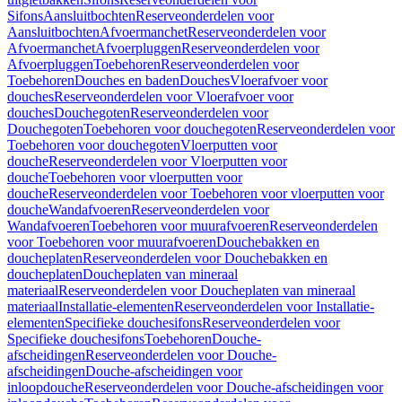
Sifons
Aansluitbochten
Reserveonderdelen voor
Aansluitbochten
Afvoermanchet
Reserveonderdelen voor
Afvoermanchet
Afvoerpluggen
Reserveonderdelen voor
Afvoerpluggen
Toebehoren
Reserveonderdelen voor
Toebehoren
Douches en baden
Douches
Vloerafvoer voor
douches
Reserveonderdelen voor Vloerafvoer voor
douches
Douchegoten
Reserveonderdelen voor
Douchegoten
Toebehoren voor douchegoten
Reserveonderdelen voor
Toebehoren voor douchegoten
Vloerputten voor
douche
Reserveonderdelen voor Vloerputten voor
douche
Toebehoren voor vloerputten voor
douche
Reserveonderdelen voor Toebehoren voor vloerputten voor
douche
Wandafvoeren
Reserveonderdelen voor
Wandafvoeren
Toebehoren voor muurafvoeren
Reserveonderdelen
voor Toebehoren voor muurafvoeren
Douchebakken en
doucheplaten
Reserveonderdelen voor Douchebakken en
doucheplaten
Doucheplaten van mineraal
materiaal
Reserveonderdelen voor Doucheplaten van mineraal
materiaal
Installatie-elementen
Reserveonderdelen voor Installatie-
elementen
Specifieke douchesifons
Reserveonderdelen voor
Specifieke douchesifons
Toebehoren
Douche-
afscheidingen
Reserveonderdelen voor Douche-
afscheidingen
Douche-afscheidingen voor
inloopdouche
Reserveonderdelen voor Douche-afscheidingen voor