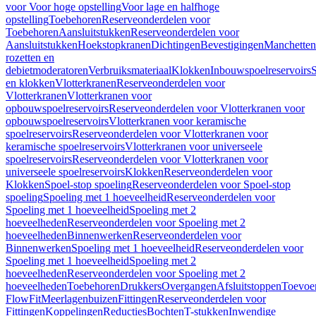
voor Voor hoge opstelling
Voor lage en halfhoge
opstelling
Toebehoren
Reserveonderdelen voor
Toebehoren
Aansluitstukken
Reserveonderdelen voor
Aansluitstukken
Hoekstopkranen
Dichtingen
Bevestigingen
Manchetten
rozetten en
debietmoderatoren
Verbruiksmateriaal
Klokken
Inbouwspoelreservoirs
en klokken
Vlotterkranen
Reserveonderdelen voor
Vlotterkranen
Vlotterkranen voor
opbouwspoelreservoirs
Reserveonderdelen voor Vlotterkranen voor
opbouwspoelreservoirs
Vlotterkranen voor keramische
spoelreservoirs
Reserveonderdelen voor Vlotterkranen voor
keramische spoelreservoirs
Vlotterkranen voor universeele
spoelreservoirs
Reserveonderdelen voor Vlotterkranen voor
universeele spoelreservoirs
Klokken
Reserveonderdelen voor
Klokken
Spoel-stop spoeling
Reserveonderdelen voor Spoel-stop
spoeling
Spoeling met 1 hoeveelheid
Reserveonderdelen voor
Spoeling met 1 hoeveelheid
Spoeling met 2
hoeveelheden
Reserveonderdelen voor Spoeling met 2
hoeveelheden
Binnenwerken
Reserveonderdelen voor
Binnenwerken
Spoeling met 1 hoeveelheid
Reserveonderdelen voor
Spoeling met 1 hoeveelheid
Spoeling met 2
hoeveelheden
Reserveonderdelen voor Spoeling met 2
hoeveelheden
Toebehoren
Drukkers
Overgangen
Afsluitstoppen
Toevoe
FlowFit
Meerlagenbuizen
Fittingen
Reserveonderdelen voor
Fittingen
Koppelingen
Reducties
Bochten
T-stukken
Inwendige