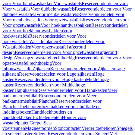
voor Voor handwasbakken
Voor wastafels
Reserveonderdelen voor
Voor wastafels
Voor dubbele wastafels
Reserveonderdelen voor Voor
dubbele wastafels
Voor meubelwastafels
Reserveonderdelen voor
Voor meubelwastafels
Voor opzetwastafels
Reserveonderdelen voor
Voor opzetwastafels
Voor hoekhandwasbakken
Reserveonderdelen
voor Voor hoekhandwasbakken
Voor
hoekwastafels
Reserveonderdelen voor Voor
hoekwastafels
Wastafelbladen
Reserveonderdelen voor
Wastafelbladen
Voor opzetwastafel afgerond
design
Reserveonderdelen voor Voor opzetwastafel afgerond
design
Voor opzetwastafel rechthoekig
Reserveonderdelen voor Voor
opzetwastafel rechthoekig
Voor
inbouwwastafel
Zijkasten
Reserveonderdelen voor Zijkasten
Lage
zijkasten
Reserveonderdelen voor Lage zijkasten
Hoge
kasten
Reserveonderdelen voor Hoge kasten
Middelhoge
kasten
Reserveonderdelen voor Middelhoge
kasten
Hangkasten
Reserveonderdelen voor Hangkasten
Meer
badkamermeubilair
Reserveonderdelen voor Meer
badkamermeubilair
Planchet
Reserveonderdelen voor
Planchet
Toebehoren
Inzetbakken voor schuiflade en
indelingsboxen
Handdoekhouders en
handdoekhaken
Lichtelementen
Houder voor
wastafelplaten
Grepen
Sets
voetsteunen
Magneetborden
Stopcontacten
Verder toebehoren
Spiegels
en spiegelkasten
Spiegel
Reserveonderdelen voor Spiegel
Met