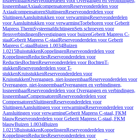
losneembaar
Reserveonderdelen voor Overgangen en verbindingen,
losneembaar
Axiaalcompensatoren
Reserveonderdelen voor
Axiaalcompensatoren
Sluitingen
Reserveonderdelen voor
Sluitingen
Aansluitstukken voor verwarming
Reserveonderdelen
voor Aansluitstukken voor verwarming
Toebehoren voor Geberit
Mapress Therm
Systeemafdichtingen
Sets schroeven voor
flensverbindingen
Bevestigingen voor buizen
Geberit Mapress C-
staal
Geberit Mapress C-staal
Reserveonderdelen voor Geberit
Mapress C-staal
Buizen 1.0034
Buizen
1.0215
Buisstukken
Koppelingen
Reserveonderdelen voor
Koppelingen
Reducties
Reserveonderdelen voor
Reducties
Bochten
Reserveonderdelen voor Bochten
T-
stukken
Reserveonderdelen voor T-
stukken
Kruisstukken
Reserveonderdelen voor
Kruisstukken
Overgangen, niet-losneembaar
Reserveonderdelen voor
Overgangen, niet-losneembaar
Overgangen en verbindingen,
losneembaar
Reserveonderdelen voor Overgangen en verbindingen,
losneembaar
Compensatoren
Reserveonderdelen voor
Compensatoren
Sluitingen
Reserveonderdelen voor
Sluitingen
Aansluitingen voor verwarming
Reserveonderdelen voor
Aansluitingen voor verwarming
Geberit Mapress C-staal, FKM
blauw
Reserveonderdelen voor Geberit Mapress C-staal, FKM
blauw
Buizen 1.0034
Buizen
1.0215
Buisstukken
Koppelingen
Reserveonderdelen voor
Koppelingen
Reducties
Reserveonderdelen voor