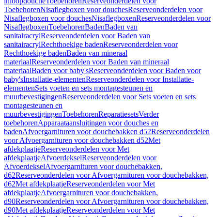
inloopdouche
Toebehoren
Reserveonderdelen voor
Toebehoren
Nisaflegboxen voor douches
Reserveonderdelen voor
Nisaflegboxen voor douches
Nisaflegboxen
Reserveonderdelen voor
Nisaflegboxen
Toebehoren
Baden
Baden van
sanitairacryl
Reserveonderdelen voor Baden van
sanitairacryl
Rechthoekige baden
Reserveonderdelen voor
Rechthoekige baden
Baden van mineraal
materiaal
Reserveonderdelen voor Baden van mineraal
materiaal
Baden voor baby's
Reserveonderdelen voor Baden voor
baby's
Installatie-elementen
Reserveonderdelen voor Installatie-
elementen
Sets voeten en sets montagesteunen en
muurbevestigingen
Reserveonderdelen voor Sets voeten en sets
montagesteunen en
muurbevestigingen
Toebehoren
Reparatiesets
Verder
toebehoren
Apparaataansluitingen voor douches en
baden
Afvoergarnituren voor douchebakken d52
Reserveonderdelen
voor Afvoergarnituren voor douchebakken d52
Met
afdekplaatje
Reserveonderdelen voor Met
afdekplaatje
Afvoerdeksel
Reserveonderdelen voor
Afvoerdeksel
Afvoergarnituren voor douchebakken,
d62
Reserveonderdelen voor Afvoergarnituren voor douchebakken,
d62
Met afdekplaatje
Reserveonderdelen voor Met
afdekplaatje
Afvoergarnituren voor douchebakken,
d90
Reserveonderdelen voor Afvoergarnituren voor douchebakken,
d90
Met afdekplaatje
Reserveonderdelen voor Met