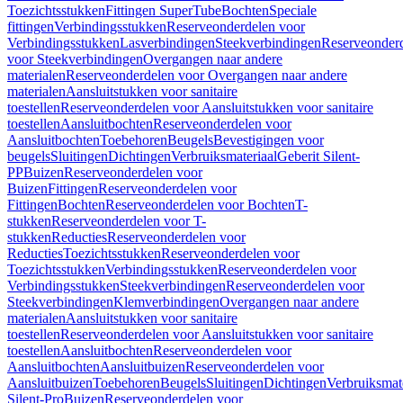
Toezichtsstukken
Fittingen SuperTube
Bochten
Speciale
fittingen
Verbindingsstukken
Reserveonderdelen voor
Verbindingsstukken
Lasverbindingen
Steekverbindingen
Reserveonder
voor Steekverbindingen
Overgangen naar andere
materialen
Reserveonderdelen voor Overgangen naar andere
materialen
Aansluitstukken voor sanitaire
toestellen
Reserveonderdelen voor Aansluitstukken voor sanitaire
toestellen
Aansluitbochten
Reserveonderdelen voor
Aansluitbochten
Toebehoren
Beugels
Bevestigingen voor
beugels
Sluitingen
Dichtingen
Verbruiksmateriaal
Geberit Silent-
PP
Buizen
Reserveonderdelen voor
Buizen
Fittingen
Reserveonderdelen voor
Fittingen
Bochten
Reserveonderdelen voor Bochten
T-
stukken
Reserveonderdelen voor T-
stukken
Reducties
Reserveonderdelen voor
Reducties
Toezichtsstukken
Reserveonderdelen voor
Toezichtsstukken
Verbindingsstukken
Reserveonderdelen voor
Verbindingsstukken
Steekverbindingen
Reserveonderdelen voor
Steekverbindingen
Klemverbindingen
Overgangen naar andere
materialen
Aansluitstukken voor sanitaire
toestellen
Reserveonderdelen voor Aansluitstukken voor sanitaire
toestellen
Aansluitbochten
Reserveonderdelen voor
Aansluitbochten
Aansluitbuizen
Reserveonderdelen voor
Aansluitbuizen
Toebehoren
Beugels
Sluitingen
Dichtingen
Verbruiksmat
Silent-Pro
Buizen
Reserveonderdelen voor