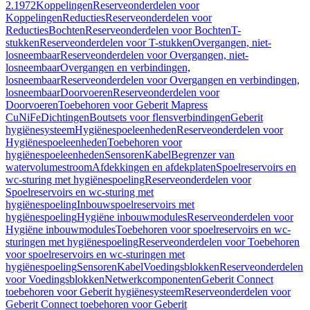
2.1972
Koppelingen
Reserveonderdelen voor
Koppelingen
Reducties
Reserveonderdelen voor
Reducties
Bochten
Reserveonderdelen voor Bochten
T-
stukken
Reserveonderdelen voor T-stukken
Overgangen, niet-
losneembaar
Reserveonderdelen voor Overgangen, niet-
losneembaar
Overgangen en verbindingen,
losneembaar
Reserveonderdelen voor Overgangen en verbindingen,
losneembaar
Doorvoeren
Reserveonderdelen voor
Doorvoeren
Toebehoren voor Geberit Mapress
CuNiFe
Dichtingen
Boutsets voor flensverbindingen
Geberit
hygiënesysteem
Hygiënespoeleenheden
Reserveonderdelen voor
Hygiënespoeleenheden
Toebehoren voor
hygiënespoeleenheden
Sensoren
Kabel
Begrenzer van
watervolumestroom
Afdekkingen en afdekplaten
Spoelreservoirs en
wc-sturing met hygiënespoeling
Reserveonderdelen voor
Spoelreservoirs en wc-sturing met
hygiënespoeling
Inbouwspoelreservoirs met
hygiënespoeling
Hygiëne inbouwmodules
Reserveonderdelen voor
Hygiëne inbouwmodules
Toebehoren voor spoelreservoirs en wc-
sturingen met hygiënespoeling
Reserveonderdelen voor Toebehoren
voor spoelreservoirs en wc-sturingen met
hygiënespoeling
Sensoren
Kabel
Voedingsblokken
Reserveonderdelen
voor Voedingsblokken
Netwerkcomponenten
Geberit Connect
toebehoren voor Geberit hygiënesysteem
Reserveonderdelen voor
Geberit Connect toebehoren voor Geberit