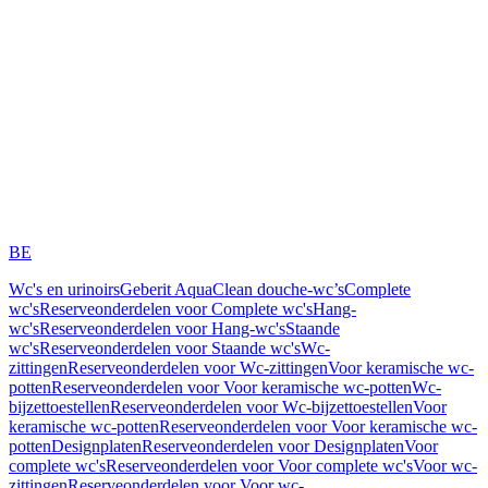
BE
Wc's en urinoirs
Geberit AquaClean douche-wc’s
Complete
wc's
Reserveonderdelen voor Complete wc's
Hang-
wc's
Reserveonderdelen voor Hang-wc's
Staande
wc's
Reserveonderdelen voor Staande wc's
Wc-
zittingen
Reserveonderdelen voor Wc-zittingen
Voor keramische wc-
potten
Reserveonderdelen voor Voor keramische wc-potten
Wc-
bijzettoestellen
Reserveonderdelen voor Wc-bijzettoestellen
Voor
keramische wc-potten
Reserveonderdelen voor Voor keramische wc-
potten
Designplaten
Reserveonderdelen voor Designplaten
Voor
complete wc's
Reserveonderdelen voor Voor complete wc's
Voor wc-
zittingen
Reserveonderdelen voor Voor wc-