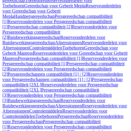
gereedschap
Toebehoren
Reserveonderdelen voor
Toebehoren
Gereedschap voor Geberit Mepla
Reserveonderdelen
voor Gereedschap voor Geberit
Mepla
Handpersgereedschap
Persgereedschap compatibiliteit
[1]
Reserveonderdelen voor Persgereedschap compatibiliteit
[1]
Persgereedschap compatibiliteit [2]
Reserveonderdelen voor
Persgereedschap compatibiliteit
[2]
Buisbewerkingsgereedschap
Reserveonderdelen voor
Buisbewerkingsgereedschap
Afpersstoppen
Reserveonderdelen voor
Afpersstoppen
Controlemiddelen
Toebehoren
Gereedschap voor
Geberit Mapress
Reserveonderdelen voor Gereedschap voor Geberit
Mapress
Persgereedschap compatibiliteit [1]
Reserveonderdelen voor
Persgereedschap compatibiliteit [1]
Persgereedschap compatibiliteit
[2]
Reserveonderdelen voor Persgereedschap compatibiliteit
[2]
Persgereedschappen compatibiliteit [1] / [2]
Reserveonderdelen
voor Persgereedschappen compatibiliteit [1] / [2]
Persgereedschap
compatibiliteit [2XL]
Reserveonderdelen voor Persgereedschap
compatibiliteit [2XL]
Persgereedschap compatibiliteit
[3]
Reserveonderdelen voor Persgereedschap compatibiliteit
[3]
Buisbewerkingsgereedschap
Reserveonderdelen voor
Buisbewerkingsgereedschap
Afpersstoppen
Reserveonderdelen voor
Afpersstoppen
Controlemiddelen
Reserveonderdelen voor
Controlemiddelen
Toebehoren
Persgereedschap
Reserveonderdelen
voor Persgereedschap
Persgereedschap compatibiliteit
[1]
Reserveonderdelen voor Persgereedschap compatibiliteit