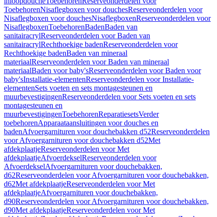
inloopdouche
Toebehoren
Reserveonderdelen voor
Toebehoren
Nisaflegboxen voor douches
Reserveonderdelen voor
Nisaflegboxen voor douches
Nisaflegboxen
Reserveonderdelen voor
Nisaflegboxen
Toebehoren
Baden
Baden van
sanitairacryl
Reserveonderdelen voor Baden van
sanitairacryl
Rechthoekige baden
Reserveonderdelen voor
Rechthoekige baden
Baden van mineraal
materiaal
Reserveonderdelen voor Baden van mineraal
materiaal
Baden voor baby's
Reserveonderdelen voor Baden voor
baby's
Installatie-elementen
Reserveonderdelen voor Installatie-
elementen
Sets voeten en sets montagesteunen en
muurbevestigingen
Reserveonderdelen voor Sets voeten en sets
montagesteunen en
muurbevestigingen
Toebehoren
Reparatiesets
Verder
toebehoren
Apparaataansluitingen voor douches en
baden
Afvoergarnituren voor douchebakken d52
Reserveonderdelen
voor Afvoergarnituren voor douchebakken d52
Met
afdekplaatje
Reserveonderdelen voor Met
afdekplaatje
Afvoerdeksel
Reserveonderdelen voor
Afvoerdeksel
Afvoergarnituren voor douchebakken,
d62
Reserveonderdelen voor Afvoergarnituren voor douchebakken,
d62
Met afdekplaatje
Reserveonderdelen voor Met
afdekplaatje
Afvoergarnituren voor douchebakken,
d90
Reserveonderdelen voor Afvoergarnituren voor douchebakken,
d90
Met afdekplaatje
Reserveonderdelen voor Met