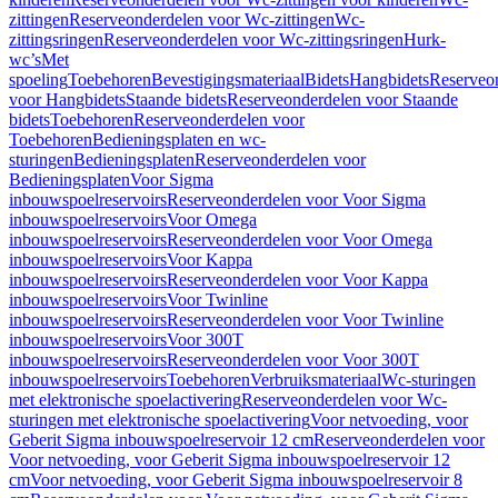
zittingen
Reserveonderdelen voor Wc-zittingen
Wc-
zittingsringen
Reserveonderdelen voor Wc-zittingsringen
Hurk-
wc’s
Met
spoeling
Toebehoren
Bevestigingsmateriaal
Bidets
Hangbidets
Reserveo
voor Hangbidets
Staande bidets
Reserveonderdelen voor Staande
bidets
Toebehoren
Reserveonderdelen voor
Toebehoren
Bedieningsplaten en wc-
sturingen
Bedieningsplaten
Reserveonderdelen voor
Bedieningsplaten
Voor Sigma
inbouwspoelreservoirs
Reserveonderdelen voor Voor Sigma
inbouwspoelreservoirs
Voor Omega
inbouwspoelreservoirs
Reserveonderdelen voor Voor Omega
inbouwspoelreservoirs
Voor Kappa
inbouwspoelreservoirs
Reserveonderdelen voor Voor Kappa
inbouwspoelreservoirs
Voor Twinline
inbouwspoelreservoirs
Reserveonderdelen voor Voor Twinline
inbouwspoelreservoirs
Voor 300T
inbouwspoelreservoirs
Reserveonderdelen voor Voor 300T
inbouwspoelreservoirs
Toebehoren
Verbruiksmateriaal
Wc-sturingen
met elektronische spoelactivering
Reserveonderdelen voor Wc-
sturingen met elektronische spoelactivering
Voor netvoeding, voor
Geberit Sigma inbouwspoelreservoir 12 cm
Reserveonderdelen voor
Voor netvoeding, voor Geberit Sigma inbouwspoelreservoir 12
cm
Voor netvoeding, voor Geberit Sigma inbouwspoelreservoir 8