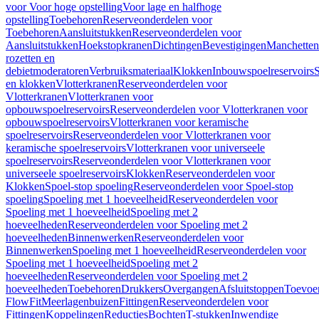
voor Voor hoge opstelling
Voor lage en halfhoge
opstelling
Toebehoren
Reserveonderdelen voor
Toebehoren
Aansluitstukken
Reserveonderdelen voor
Aansluitstukken
Hoekstopkranen
Dichtingen
Bevestigingen
Manchetten
rozetten en
debietmoderatoren
Verbruiksmateriaal
Klokken
Inbouwspoelreservoirs
en klokken
Vlotterkranen
Reserveonderdelen voor
Vlotterkranen
Vlotterkranen voor
opbouwspoelreservoirs
Reserveonderdelen voor Vlotterkranen voor
opbouwspoelreservoirs
Vlotterkranen voor keramische
spoelreservoirs
Reserveonderdelen voor Vlotterkranen voor
keramische spoelreservoirs
Vlotterkranen voor universeele
spoelreservoirs
Reserveonderdelen voor Vlotterkranen voor
universeele spoelreservoirs
Klokken
Reserveonderdelen voor
Klokken
Spoel-stop spoeling
Reserveonderdelen voor Spoel-stop
spoeling
Spoeling met 1 hoeveelheid
Reserveonderdelen voor
Spoeling met 1 hoeveelheid
Spoeling met 2
hoeveelheden
Reserveonderdelen voor Spoeling met 2
hoeveelheden
Binnenwerken
Reserveonderdelen voor
Binnenwerken
Spoeling met 1 hoeveelheid
Reserveonderdelen voor
Spoeling met 1 hoeveelheid
Spoeling met 2
hoeveelheden
Reserveonderdelen voor Spoeling met 2
hoeveelheden
Toebehoren
Drukkers
Overgangen
Afsluitstoppen
Toevoe
FlowFit
Meerlagenbuizen
Fittingen
Reserveonderdelen voor
Fittingen
Koppelingen
Reducties
Bochten
T-stukken
Inwendige