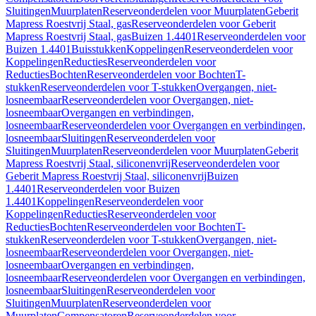
Sluitingen
Muurplaten
Reserveonderdelen voor Muurplaten
Geberit
Mapress Roestvrij Staal, gas
Reserveonderdelen voor Geberit
Mapress Roestvrij Staal, gas
Buizen 1.4401
Reserveonderdelen voor
Buizen 1.4401
Buisstukken
Koppelingen
Reserveonderdelen voor
Koppelingen
Reducties
Reserveonderdelen voor
Reducties
Bochten
Reserveonderdelen voor Bochten
T-
stukken
Reserveonderdelen voor T-stukken
Overgangen, niet-
losneembaar
Reserveonderdelen voor Overgangen, niet-
losneembaar
Overgangen en verbindingen,
losneembaar
Reserveonderdelen voor Overgangen en verbindingen,
losneembaar
Sluitingen
Reserveonderdelen voor
Sluitingen
Muurplaten
Reserveonderdelen voor Muurplaten
Geberit
Mapress Roestvrij Staal, siliconenvrij
Reserveonderdelen voor
Geberit Mapress Roestvrij Staal, siliconenvrij
Buizen
1.4401
Reserveonderdelen voor Buizen
1.4401
Koppelingen
Reserveonderdelen voor
Koppelingen
Reducties
Reserveonderdelen voor
Reducties
Bochten
Reserveonderdelen voor Bochten
T-
stukken
Reserveonderdelen voor T-stukken
Overgangen, niet-
losneembaar
Reserveonderdelen voor Overgangen, niet-
losneembaar
Overgangen en verbindingen,
losneembaar
Reserveonderdelen voor Overgangen en verbindingen,
losneembaar
Sluitingen
Reserveonderdelen voor
Sluitingen
Muurplaten
Reserveonderdelen voor
Muurplaten
Compensatoren
Reserveonderdelen voor