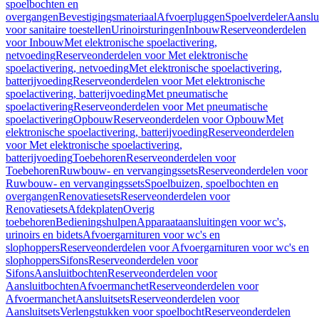
spoelbochten en
overgangen
Bevestigingsmateriaal
Afvoerpluggen
Spoelverdeler
Aanslu
voor sanitaire toestellen
Urinoirsturingen
Inbouw
Reserveonderdelen
voor Inbouw
Met elektronische spoelactivering,
netvoeding
Reserveonderdelen voor Met elektronische
spoelactivering, netvoeding
Met elektronische spoelactivering,
batterijvoeding
Reserveonderdelen voor Met elektronische
spoelactivering, batterijvoeding
Met pneumatische
spoelactivering
Reserveonderdelen voor Met pneumatische
spoelactivering
Opbouw
Reserveonderdelen voor Opbouw
Met
elektronische spoelactivering, batterijvoeding
Reserveonderdelen
voor Met elektronische spoelactivering,
batterijvoeding
Toebehoren
Reserveonderdelen voor
Toebehoren
Ruwbouw- en vervangingssets
Reserveonderdelen voor
Ruwbouw- en vervangingssets
Spoelbuizen, spoelbochten en
overgangen
Renovatiesets
Reserveonderdelen voor
Renovatiesets
Afdekplaten
Overig
toebehoren
Bedieningshulpen
Apparaataansluitingen voor wc's,
urinoirs en bidets
Afvoergarnituren voor wc's en
slophoppers
Reserveonderdelen voor Afvoergarnituren voor wc's en
slophoppers
Sifons
Reserveonderdelen voor
Sifons
Aansluitbochten
Reserveonderdelen voor
Aansluitbochten
Afvoermanchet
Reserveonderdelen voor
Afvoermanchet
Aansluitsets
Reserveonderdelen voor
Aansluitsets
Verlengstukken voor spoelbocht
Reserveonderdelen