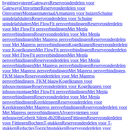
hygiënesysteem
Gateways
Reserveonderdelen voor
Gateways
Omvormer
Reserveonderdelen voor
Omvormer
Montagemateriaal
Armaturen voor buizen
Schuine
spindelafsluiters
Reserveonderdelen voor Schuine
spindelafsluiters
Met FlowFit persverbindingen
Reserveonderdelen
voor Met FlowFit persverbindingen
Met Mepla
persverbindingen
Reserveonderdelen voor Met Mepla
persverbindingen
Met Mapress persverbindingen
Reserveonderdelen
voor Met Mapress persverbindingen
Kogelkranen
Reserveonderdelen
voor Kogelkranen
Met FlowFit persverbindingen
Reserveonderdelen
voor Met FlowFit persverbindingen
Met Mepla
persverbindingen
Reserveonderdelen voor Met Mepla
persverbindingen
Met Mapress persverbindingen
Reserveonderdelen
voor Met Mapress persverbindingen
Met Mapress persverbindingen,
FKM blauw
Reserveonderdelen voor Met Mapress
persverbindingen, FKM blauw
Kogelkranen voor
inbouwmontage
Reserveonderdelen voor Kogelkranen voor
inbouwmontage
Met FlowFit persverbindingen
Met Mepla
persverbindingen
Reserveonderdelen voor Met Mepla
persverbindingen
Keerkleppen
Reserveonderdelen voor
Keerkleppen
Met Mapress persverbindingen
Reserveonderdelen voor
Met Mapress persverbindingen
Afvoersystemen voor
gebouwen
Geberit Silent-db20
Buizen
Fittingen
Reserveonderdelen
voor Fittingen
Bochten
T-stukken
Reserveonderdelen voor T-
stukken
Reducties
Toezichtsstukken
Reserveonderdelen voor