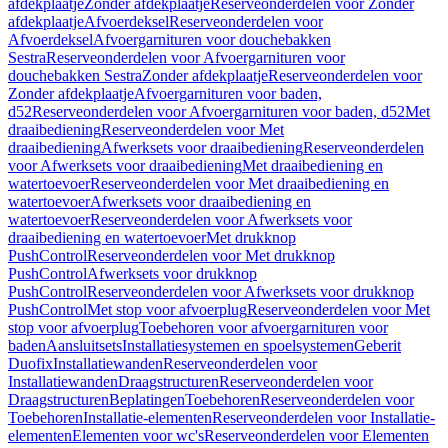
afdekplaatje
Zonder afdekplaatje
Reserveonderdelen voor Zonder
afdekplaatje
Afvoerdeksel
Reserveonderdelen voor
Afvoerdeksel
Afvoergarnituren voor douchebakken
Sestra
Reserveonderdelen voor Afvoergarnituren voor
douchebakken Sestra
Zonder afdekplaatje
Reserveonderdelen voor
Zonder afdekplaatje
Afvoergarnituren voor baden,
d52
Reserveonderdelen voor Afvoergarnituren voor baden, d52
Met
draaibediening
Reserveonderdelen voor Met
draaibediening
Afwerksets voor draaibediening
Reserveonderdelen
voor Afwerksets voor draaibediening
Met draaibediening en
watertoevoer
Reserveonderdelen voor Met draaibediening en
watertoevoer
Afwerksets voor draaibediening en
watertoevoer
Reserveonderdelen voor Afwerksets voor
draaibediening en watertoevoer
Met drukknop
PushControl
Reserveonderdelen voor Met drukknop
PushControl
Afwerksets voor drukknop
PushControl
Reserveonderdelen voor Afwerksets voor drukknop
PushControl
Met stop voor afvoerplug
Reserveonderdelen voor Met
stop voor afvoerplug
Toebehoren voor afvoergarnituren voor
baden
Aansluitsets
Installatiesystemen en spoelsystemen
Geberit
Duofix
Installatiewanden
Reserveonderdelen voor
Installatiewanden
Draagstructuren
Reserveonderdelen voor
Draagstructuren
Beplatingen
Toebehoren
Reserveonderdelen voor
Toebehoren
Installatie-elementen
Reserveonderdelen voor Installatie-
elementen
Elementen voor wc's
Reserveonderdelen voor Elementen