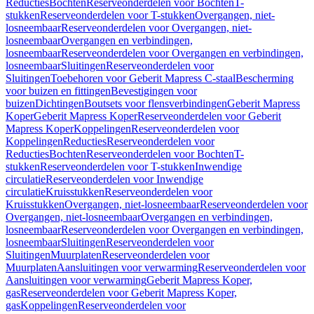
Reducties
Bochten
Reserveonderdelen voor Bochten
T-
stukken
Reserveonderdelen voor T-stukken
Overgangen, niet-
losneembaar
Reserveonderdelen voor Overgangen, niet-
losneembaar
Overgangen en verbindingen,
losneembaar
Reserveonderdelen voor Overgangen en verbindingen,
losneembaar
Sluitingen
Reserveonderdelen voor
Sluitingen
Toebehoren voor Geberit Mapress C-staal
Bescherming
voor buizen en fittingen
Bevestigingen voor
buizen
Dichtingen
Boutsets voor flensverbindingen
Geberit Mapress
Koper
Geberit Mapress Koper
Reserveonderdelen voor Geberit
Mapress Koper
Koppelingen
Reserveonderdelen voor
Koppelingen
Reducties
Reserveonderdelen voor
Reducties
Bochten
Reserveonderdelen voor Bochten
T-
stukken
Reserveonderdelen voor T-stukken
Inwendige
circulatie
Reserveonderdelen voor Inwendige
circulatie
Kruisstukken
Reserveonderdelen voor
Kruisstukken
Overgangen, niet-losneembaar
Reserveonderdelen voor
Overgangen, niet-losneembaar
Overgangen en verbindingen,
losneembaar
Reserveonderdelen voor Overgangen en verbindingen,
losneembaar
Sluitingen
Reserveonderdelen voor
Sluitingen
Muurplaten
Reserveonderdelen voor
Muurplaten
Aansluitingen voor verwarming
Reserveonderdelen voor
Aansluitingen voor verwarming
Geberit Mapress Koper,
gas
Reserveonderdelen voor Geberit Mapress Koper,
gas
Koppelingen
Reserveonderdelen voor