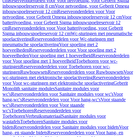
cm
Reserveonderdelen voor Voor netvoeding, voor Geberit Sigma
inbouwspoelreservoir 8 cm
Voor netvoeding, voor Geberit Omega
inbouwspoelreservoir 12 cm
Reserveonderdelen voor Voor
netvoeding, voor Geberit Omega inbouwspoelreservoir 12 cm
Voor
batterijvoeding, voor Geberit Sigma inbouwspoelreservoir 12
cm
Reserveonderdelen voor Voor batterijvoeding, voor Geberit
Sigma inbouwspoelreservoir 12 cm
Wc-sturingen met pneumatische
spoelactivering
Reserveonderdelen voor Wc-sturingen met
pneumatische spoelactivering
Voor spoeling met 2
hoeveelheden
Reserveonderdelen voor Voor spoeling met 2
hoeveelheden
Voor spoeling met 1 hoeveelheid
Reserveonderdelen
voor Voor spoeling met 1 hoeveelheid
Toebehoren voor wc-
sturingen
Reserveonderdelen voor Toebehoren voor wc-
sturingen
Ruwbouwsets
Reserveonderdelen voor Ruwbouwsets
Voor
wc-sturingen met elektronische spoelactivering
Reserveonderdelen
voor Voor wc-sturingen met elektronische spoelactivering
Geberit
Monolith sanitaire modules
Sanitaire modules voor
wc's
Reserveonderdelen voor Sanitaire modules voor wc's
Voor
hang-wc's
Reserveonderdelen voor Voor hang-wc's
Voor staande
wc's
Reserveonderdelen voor Voor staande
wc's
Toebehoren
Reserveonderdelen voor
Toebehoren
Verbruiksmateriaal
Sanitaire modules voor
wastafels
Toebehoren
Sanitaire modules voor
bidets
Reserveonderdelen voor Sanitaire modules voor bidets
Voor
hang- en staande bidets
Reserveonderdelen voor Voor hang- en