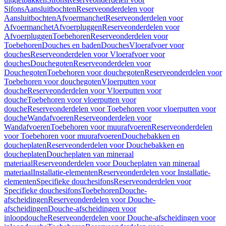
Sifons
Aansluitbochten
Reserveonderdelen voor
Aansluitbochten
Afvoermanchet
Reserveonderdelen voor
Afvoermanchet
Afvoerpluggen
Reserveonderdelen voor
Afvoerpluggen
Toebehoren
Reserveonderdelen voor
Toebehoren
Douches en baden
Douches
Vloerafvoer voor
douches
Reserveonderdelen voor Vloerafvoer voor
douches
Douchegoten
Reserveonderdelen voor
Douchegoten
Toebehoren voor douchegoten
Reserveonderdelen voor
Toebehoren voor douchegoten
Vloerputten voor
douche
Reserveonderdelen voor Vloerputten voor
douche
Toebehoren voor vloerputten voor
douche
Reserveonderdelen voor Toebehoren voor vloerputten voor
douche
Wandafvoeren
Reserveonderdelen voor
Wandafvoeren
Toebehoren voor muurafvoeren
Reserveonderdelen
voor Toebehoren voor muurafvoeren
Douchebakken en
doucheplaten
Reserveonderdelen voor Douchebakken en
doucheplaten
Doucheplaten van mineraal
materiaal
Reserveonderdelen voor Doucheplaten van mineraal
materiaal
Installatie-elementen
Reserveonderdelen voor Installatie-
elementen
Specifieke douchesifons
Reserveonderdelen voor
Specifieke douchesifons
Toebehoren
Douche-
afscheidingen
Reserveonderdelen voor Douche-
afscheidingen
Douche-afscheidingen voor
inloopdouche
Reserveonderdelen voor Douche-afscheidingen voor