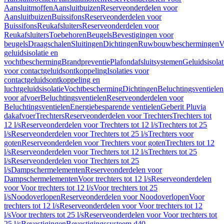
Aansluitmoffen
Aansluitbuizen
Reserveonderdelen voor
Aansluitbuizen
Buissifons
Reserveonderdelen voor
Buissifons
Reukafsluiters
Reserveonderdelen voor
Reukafsluiters
Toebehoren
Beugels
Bevestigingen voor
beugels
Draagschalen
Sluitingen
Dichtingen
Ruwbouwbeschermingen
V
geluidsisolatie en
vochtbescherming
Brandpreventie
Plafondafsluitsystemen
Geluidsisolat
voor contactgeluidsontkoppeling
Isolaties voor
contactgeluidsontkoppeling en
luchtgeluidsisolatie
Vochtbescherming
Dichtingen
Beluchtingsventielen
voor afvoer
Beluchtingsventielen
Reserveonderdelen voor
Beluchtingsventielen
Energiebesparende ventielen
Geberit Pluvia
dakafvoer
Trechters
Reserveonderdelen voor Trechters
Trechters tot
12 l/s
Reserveonderdelen voor Trechters tot 12 l/s
Trechters tot 25
l/s
Reserveonderdelen voor Trechters tot 25 l/s
Trechters voor
goten
Reserveonderdelen voor Trechters voor goten
Trechters tot 12
l/s
Reserveonderdelen voor Trechters tot 12 l/s
Trechters tot 25
l/s
Reserveonderdelen voor Trechters tot 25
l/s
Dampschermelementen
Reserveonderdelen voor
Dampschermelementen
Voor trechters tot 12 l/s
Reserveonderdelen
voor Voor trechters tot 12 l/s
Voor trechters tot 25
l/s
Noodoverlopen
Reserveonderdelen voor Noodoverlopen
Voor
trechters tot 12 l/s
Reserveonderdelen voor Voor trechters tot 12
l/s
Voor trechters tot 25 l/s
Reserveonderdelen voor Voor trechters tot
25 l/s
Bevestigingen
Bevestigingssysteem d40–