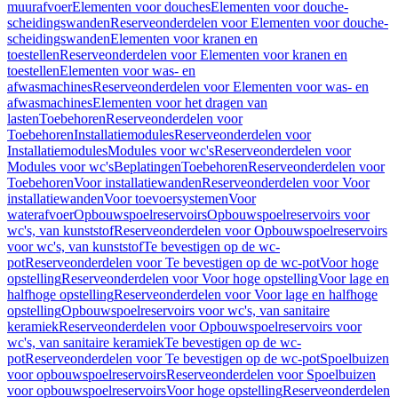
muurafvoer
Elementen voor douches
Elementen voor douche-
scheidingswanden
Reserveonderdelen voor Elementen voor douche-
scheidingswanden
Elementen voor kranen en
toestellen
Reserveonderdelen voor Elementen voor kranen en
toestellen
Elementen voor was- en
afwasmachines
Reserveonderdelen voor Elementen voor was- en
afwasmachines
Elementen voor het dragen van
lasten
Toebehoren
Reserveonderdelen voor
Toebehoren
Installatiemodules
Reserveonderdelen voor
Installatiemodules
Modules voor wc's
Reserveonderdelen voor
Modules voor wc's
Beplatingen
Toebehoren
Reserveonderdelen voor
Toebehoren
Voor installatiewanden
Reserveonderdelen voor Voor
installatiewanden
Voor toevoersystemen
Voor
waterafvoer
Opbouwspoelreservoirs
Opbouwspoelreservoirs voor
wc's, van kunststof
Reserveonderdelen voor Opbouwspoelreservoirs
voor wc's, van kunststof
Te bevestigen op de wc-
pot
Reserveonderdelen voor Te bevestigen op de wc-pot
Voor hoge
opstelling
Reserveonderdelen voor Voor hoge opstelling
Voor lage en
halfhoge opstelling
Reserveonderdelen voor Voor lage en halfhoge
opstelling
Opbouwspoelreservoirs voor wc's, van sanitaire
keramiek
Reserveonderdelen voor Opbouwspoelreservoirs voor
wc's, van sanitaire keramiek
Te bevestigen op de wc-
pot
Reserveonderdelen voor Te bevestigen op de wc-pot
Spoelbuizen
voor opbouwspoelreservoirs
Reserveonderdelen voor Spoelbuizen
voor opbouwspoelreservoirs
Voor hoge opstelling
Reserveonderdelen