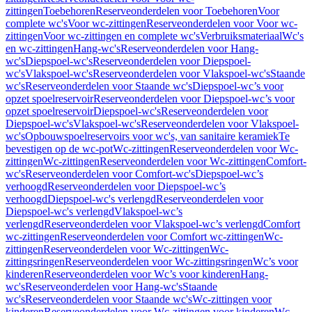
zittingen
Toebehoren
Reserveonderdelen voor Toebehoren
Voor
complete wc's
Voor wc-zittingen
Reserveonderdelen voor Voor wc-
zittingen
Voor wc-zittingen en complete wc's
Verbruiksmateriaal
Wc's
en wc-zittingen
Hang-wc's
Reserveonderdelen voor Hang-
wc's
Diepspoel-wc's
Reserveonderdelen voor Diepspoel-
wc's
Vlakspoel-wc's
Reserveonderdelen voor Vlakspoel-wc's
Staande
wc's
Reserveonderdelen voor Staande wc's
Diepspoel-wc’s voor
opzet spoelreservoir
Reserveonderdelen voor Diepspoel-wc’s voor
opzet spoelreservoir
Diepspoel-wc's
Reserveonderdelen voor
Diepspoel-wc's
Vlakspoel-wc's
Reserveonderdelen voor Vlakspoel-
wc's
Opbouwspoelreservoirs voor wc's, van sanitaire keramiek
Te
bevestigen op de wc-pot
Wc-zittingen
Reserveonderdelen voor Wc-
zittingen
Wc-zittingen
Reserveonderdelen voor Wc-zittingen
Comfort-
wc's
Reserveonderdelen voor Comfort-wc's
Diepspoel-wc’s
verhoogd
Reserveonderdelen voor Diepspoel-wc’s
verhoogd
Diepspoel-wc's verlengd
Reserveonderdelen voor
Diepspoel-wc's verlengd
Vlakspoel-wc’s
verlengd
Reserveonderdelen voor Vlakspoel-wc’s verlengd
Comfort
wc-zittingen
Reserveonderdelen voor Comfort wc-zittingen
Wc-
zittingen
Reserveonderdelen voor Wc-zittingen
Wc-
zittingsringen
Reserveonderdelen voor Wc-zittingsringen
Wc’s voor
kinderen
Reserveonderdelen voor Wc’s voor kinderen
Hang-
wc's
Reserveonderdelen voor Hang-wc's
Staande
wc's
Reserveonderdelen voor Staande wc's
Wc-zittingen voor
kinderen
Reserveonderdelen voor Wc-zittingen voor kinderen
Wc-