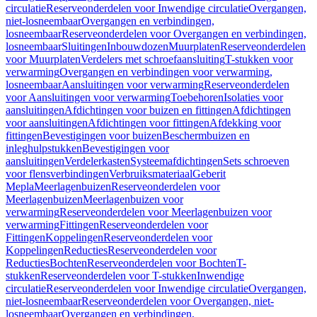
circulatie
Reserveonderdelen voor Inwendige circulatie
Overgangen,
niet-losneembaar
Overgangen en verbindingen,
losneembaar
Reserveonderdelen voor Overgangen en verbindingen,
losneembaar
Sluitingen
Inbouwdozen
Muurplaten
Reserveonderdelen
voor Muurplaten
Verdelers met schroefaansluiting
T-stukken voor
verwarming
Overgangen en verbindingen voor verwarming,
losneembaar
Aansluitingen voor verwarming
Reserveonderdelen
voor Aansluitingen voor verwarming
Toebehoren
Isolaties voor
aansluitingen
Afdichtingen voor buizen en fittingen
Afdichtingen
voor aansluitingen
Afdichtingen voor fittingen
Afdekking voor
fittingen
Bevestigingen voor buizen
Beschermbuizen en
inleghulpstukken
Bevestigingen voor
aansluitingen
Verdelerkasten
Systeemafdichtingen
Sets schroeven
voor flensverbindingen
Verbruiksmateriaal
Geberit
Mepla
Meerlagenbuizen
Reserveonderdelen voor
Meerlagenbuizen
Meerlagenbuizen voor
verwarming
Reserveonderdelen voor Meerlagenbuizen voor
verwarming
Fittingen
Reserveonderdelen voor
Fittingen
Koppelingen
Reserveonderdelen voor
Koppelingen
Reducties
Reserveonderdelen voor
Reducties
Bochten
Reserveonderdelen voor Bochten
T-
stukken
Reserveonderdelen voor T-stukken
Inwendige
circulatie
Reserveonderdelen voor Inwendige circulatie
Overgangen,
niet-losneembaar
Reserveonderdelen voor Overgangen, niet-
losneembaar
Overgangen en verbindingen,