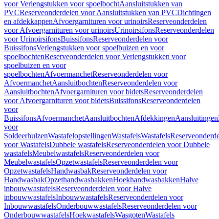
voor Verlengstukken voor spoelbocht
Aansluitstukken van
PVC
Reserveonderdelen voor Aansluitstukken van PVC
Dichtingen
en afdekkappen
Afvoergarnituren voor urinoirs
Reserveonderdelen
voor Afvoergarnituren voor urinoirs
Urinoirsifons
Reserveonderdelen
voor Urinoirsifons
Buissifons
Reserveonderdelen voor
Buissifons
Verlengstukken voor spoelbuizen en voor
spoelbochten
Reserveonderdelen voor Verlengstukken voor
spoelbuizen en voor
spoelbochten
Afvoermanchet
Reserveonderdelen voor
Afvoermanchet
Aansluitbochten
Reserveonderdelen voor
Aansluitbochten
Afvoergarnituren voor bidets
Reserveonderdelen
voor Afvoergarnituren voor bidets
Buissifons
Reserveonderdelen
voor
Buissifons
Afvoermanchet
Aansluitbochten
Afdekkingen
Aansluitingen
voor
Soldeerhulzen
Wastafelopstellingen
Wastafels
Wastafels
Reserveonderde
voor Wastafels
Dubbele wastafels
Reserveonderdelen voor Dubbele
wastafels
Meubelwastafels
Reserveonderdelen voor
Meubelwastafels
Opzetwastafels
Reserveonderdelen voor
Opzetwastafels
Handwasbak
Reserveonderdelen voor
Handwasbak
Opzethandwasbakken
Hoekhandwasbakken
Halve
inbouwwastafels
Reserveonderdelen voor Halve
inbouwwastafels
Inbouwwastafels
Reserveonderdelen voor
Inbouwwastafels
Onderbouwwastafels
Reserveonderdelen voor
Onderbouwwastafels
Hoekwastafels
Wasgoten
Wastafels