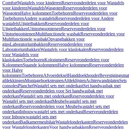
Comfort
Wastafels voor kinderen
Reserveonderdelen voor Wastafels
voor kinderen
Wastafels
Wasgoten
Reserveonderdelen voor
Wasgoten
Halve kolommen
Toebehoren
Reserveonderdelen voor
Toebehoren
Andere wastafels
Reserveonderdelen voor Andere
wastafels
Uitgietbakken
Reserveonderdelen voor
Uitgietbakken
Uitstortgootstenen
Reserveonderdelen voor
Uitstortgootstenen
Multifunctionele wasbak
Reserveonderdelen voor
Multifunctionele wasbak
Opvangbakken voor
gips
Laboratoriumbakken
Reserveonderdelen voor
Laboratoriumbakken
Wastafels voor klaslokalen
Reserveonderdelen
voor Wastafels voor
klaslokalen
Toebehoren
Kolommen
Reserveonderdelen voor
Kolommen
Staande kolommen
Halve kolommen
Reserveonderdelen
voor Halve
kolommen
Toebehoren
Afvoerdeksel
Handdoekhouder
Bevestigingsmat
afdekkingen
Montagehoeksteunen
Afdeklijsten
Achterwandplaten
Sets
consoles
Planchet
Wastafel sets met onderkast
Set handwasbak met
onderkast
Reserveonderdelen voor Set handwasbak met
onderkast
Wastafel sets met onderkast
Reserveonderdelen voor
Wastafel sets met onderkast
Meubelwastafel sets met
onderkast
Reserveonderdelen voor Meubelwastafel sets met
onderkast
Inbouwwastafel sets met onderkast
Reserveonderdelen
voor Inbouwwastafel sets met
onderkast
Badkamermeubilair
Wastafelonderkasten
Reserveonderdelen
voor Wastafelonderkasten
Voor handwasbakken
Reserveonderdelen