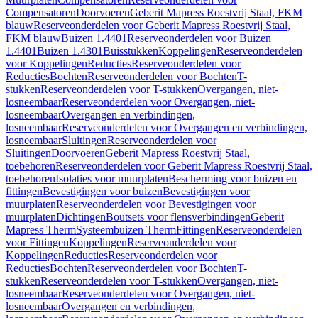
Compensatoren
Doorvoeren
Geberit Mapress Roestvrij Staal, FKM
blauw
Reserveonderdelen voor Geberit Mapress Roestvrij Staal,
FKM blauw
Buizen 1.4401
Reserveonderdelen voor Buizen
1.4401
Buizen 1.4301
Buisstukken
Koppelingen
Reserveonderdelen
voor Koppelingen
Reducties
Reserveonderdelen voor
Reducties
Bochten
Reserveonderdelen voor Bochten
T-
stukken
Reserveonderdelen voor T-stukken
Overgangen, niet-
losneembaar
Reserveonderdelen voor Overgangen, niet-
losneembaar
Overgangen en verbindingen,
losneembaar
Reserveonderdelen voor Overgangen en verbindingen,
losneembaar
Sluitingen
Reserveonderdelen voor
Sluitingen
Doorvoeren
Geberit Mapress Roestvrij Staal,
toebehoren
Reserveonderdelen voor Geberit Mapress Roestvrij Staal,
toebehoren
Isolaties voor muurplaten
Bescherming voor buizen en
fittingen
Bevestigingen voor buizen
Bevestigingen voor
muurplaten
Reserveonderdelen voor Bevestigingen voor
muurplaten
Dichtingen
Boutsets voor flensverbindingen
Geberit
Mapress Therm
Systeembuizen Therm
Fittingen
Reserveonderdelen
voor Fittingen
Koppelingen
Reserveonderdelen voor
Koppelingen
Reducties
Reserveonderdelen voor
Reducties
Bochten
Reserveonderdelen voor Bochten
T-
stukken
Reserveonderdelen voor T-stukken
Overgangen, niet-
losneembaar
Reserveonderdelen voor Overgangen, niet-
losneembaar
Overgangen en verbindingen,