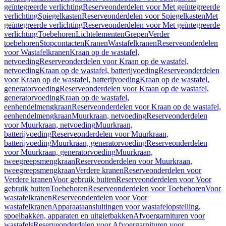
geïntegreerde verlichting
Reserveonderdelen voor Met geïntegreerde
verlichting
Spiegelkasten
Reserveonderdelen voor Spiegelkasten
Met
geïntegreerde verlichting
Reserveonderdelen voor Met geïntegreerde
verlichting
Toebehoren
Lichtelementen
Grepen
Verder
toebehoren
Stopcontacten
Kranen
Wastafelkranen
Reserveonderdelen
voor Wastafelkranen
Kraan op de wastafel,
netvoeding
Reserveonderdelen voor Kraan op de wastafel,
netvoeding
Kraan op de wastafel, batterijvoeding
Reserveonderdelen
voor Kraan op de wastafel, batterijvoeding
Kraan op de wastafel,
generatorvoeding
Reserveonderdelen voor Kraan op de wastafel,
generatorvoeding
Kraan op de wastafel,
eenhendelmengkraan
Reserveonderdelen voor Kraan op de wastafel,
eenhendelmengkraan
Muurkraan, netvoeding
Reserveonderdelen
voor Muurkraan, netvoeding
Muurkraan,
batterijvoeding
Reserveonderdelen voor Muurkraan,
batterijvoeding
Muurkraan, generatorvoeding
Reserveonderdelen
voor Muurkraan, generatorvoeding
Muurkraan,
tweegreepsmengkraan
Reserveonderdelen voor Muurkraan,
tweegreepsmengkraan
Verdere kranen
Reserveonderdelen voor
Verdere kranen
Voor gebruik buiten
Reserveonderdelen voor Voor
gebruik buiten
Toebehoren
Reserveonderdelen voor Toebehoren
Voor
wastafelkranen
Reserveonderdelen voor Voor
wastafelkranen
Apparaataansluitingen voor wastafelopstelling,
spoelbakken, apparaten en uitgietbakken
Afvoergarnituren voor
wastafels
Reserveonderdelen voor Afvoergarnituren voor