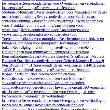
losneembaar
Reserveonderdelen voor Overgangen en verbindingen,
losneembaar
Sluitingen
Reserveonderdelen voor
Sluitingen
Muurplaten
Reserveonderdelen voor Muurplaten
Verdelers
met schroefaansluiting
Reserveonderdelen voor Verdelers met
schroefaansluiting
T-stukken voor verwarming
Reserveonderdelen
voor T-stukken voor verwarming
Aansluitingen voor
verwarming
Reserveonderdelen voor Aansluitingen voor
verwarming
Toebehoren
Reserveonderdelen voor
Toebehoren
Isolaties voor muurplaten
Bescherming voor buizen en
fittingen
Dichtingen voor muurplaten
Bevestigingen voor
buizen
Bevestigingen voor muurplaten
Reserveonderdelen voor
Bevestigingen voor muurplaten
Dichtingen
Boutsets voor
flensverbindingen
Geberit Mapress Roestvrij Staal
Geberit Mapress
Roestvrij Staal
Reserveonderdelen voor Geberit Mapress Roestvrij
Staal
Buizen 1.4401
Reserveonderdelen voor Buizen 1.4401
Buizen
1.4301
Buisstukken
Koppelingen
Reserveonderdelen voor
Koppelingen
Reducties
Reserveonderdelen voor
Reducties
Bochten
Reserveonderdelen voor Bochten
T-
stukken
Reserveonderdelen voor T-stukken
Inwendige
circulatie
Reserveonderdelen voor Inwendige circulatie
Overgangen,
niet-losneembaar
Reserveonderdelen voor Overgangen, niet-
losneembaar
Overgangen en verbindingen,
losneembaar
Reserveonderdelen voor Overgangen en verbindingen,
losneembaar
Compensatoren
Reserveonderdelen voor
Compensatoren
Doorvoeren
Sluitingen
Reserveonderdelen voor