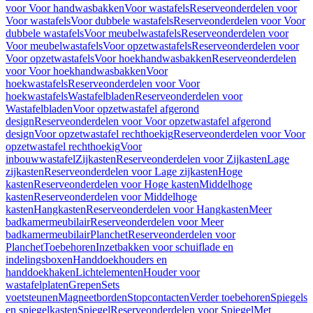
voor Voor handwasbakken
Voor wastafels
Reserveonderdelen voor
Voor wastafels
Voor dubbele wastafels
Reserveonderdelen voor Voor
dubbele wastafels
Voor meubelwastafels
Reserveonderdelen voor
Voor meubelwastafels
Voor opzetwastafels
Reserveonderdelen voor
Voor opzetwastafels
Voor hoekhandwasbakken
Reserveonderdelen
voor Voor hoekhandwasbakken
Voor
hoekwastafels
Reserveonderdelen voor Voor
hoekwastafels
Wastafelbladen
Reserveonderdelen voor
Wastafelbladen
Voor opzetwastafel afgerond
design
Reserveonderdelen voor Voor opzetwastafel afgerond
design
Voor opzetwastafel rechthoekig
Reserveonderdelen voor Voor
opzetwastafel rechthoekig
Voor
inbouwwastafel
Zijkasten
Reserveonderdelen voor Zijkasten
Lage
zijkasten
Reserveonderdelen voor Lage zijkasten
Hoge
kasten
Reserveonderdelen voor Hoge kasten
Middelhoge
kasten
Reserveonderdelen voor Middelhoge
kasten
Hangkasten
Reserveonderdelen voor Hangkasten
Meer
badkamermeubilair
Reserveonderdelen voor Meer
badkamermeubilair
Planchet
Reserveonderdelen voor
Planchet
Toebehoren
Inzetbakken voor schuiflade en
indelingsboxen
Handdoekhouders en
handdoekhaken
Lichtelementen
Houder voor
wastafelplaten
Grepen
Sets
voetsteunen
Magneetborden
Stopcontacten
Verder toebehoren
Spiegels
en spiegelkasten
Spiegel
Reserveonderdelen voor Spiegel
Met