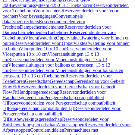
200
Bevestigingssysteem d250–315
Toebehoren
Reserveonderdelen
voor Toebehoren
Voor trechters
Reserveonderdelen voor Voor
trechters
Voor bevestigingen
Conventionele
dakafvoer
Trechters
Reserveonderdelen voor
Trechters
Dampschermelementen
Reserveonderdelen voor
Dampschermelementen
Toebehoren
Reserveonderdelen voor
Toebehoren
Vloerafwatering
Oppervlakteafwatering voor binnen en
buiten
Reserveonderdelen voor Oppervlakteafwatering voor binnen
en buiten
Vloerputten 10 x 10 cm
Reserveonderdelen voor
Vloerputten 10 x 10 cm
Vloeraansluitingen 13 x 13
cm
Reserveonderdelen voor Vloeraansluitingen 13 x 13
cm
Vloeraansluitingen voor balkons en terrassen, 13 x 13
cm
Reserveonderdelen voor Vloeraansluitingen voor balkons en
terrassen, 13 x 13 cm
Toebehoren
Reserveonderdelen voor
Toebehoren
Gereedschap
Gereedschap
Gereedschap voor Geberit
FlowFit
Reserveonderdelen voor Gereedschap voor Geberit
FlowFit
Handpersgereedschap
Reserveonderdelen voor
Handpersgereedschap
Persgereedschap compatibiliteit
[1]
Reserveonderdelen voor Persgereedschap compatibiliteit
[1]
Persgereedschap compatibiliteit [2]
Reserveonderdelen voor
Persgereedschap compatibiliteit
[2]
Buisbewerkingsgereedschap
Reserveonderdelen voor
Buisbewerkingsgereedschap
Afpersstoppen
Reserveonderdelen voor
Afpersstoppen
Controlemiddelen
Persmachines met