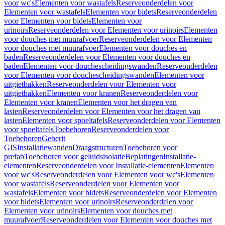
voor wc's
Elementen voor wastafels
Reserveonderdelen voor
Elementen voor wastafels
Elementen voor bidets
Reserveonderdelen
voor Elementen voor bidets
Elementen voor
urinoirs
Reserveonderdelen voor Elementen voor urinoirs
Elementen
voor douches met muurafvoer
Reserveonderdelen voor Elementen
voor douches met muurafvoer
Elementen voor douches en
baden
Reserveonderdelen voor Elementen voor douches en
baden
Elementen voor douchescheidingswanden
Reserveonderdelen
voor Elementen voor douchescheidingswanden
Elementen voor
uitgietbakken
Reserveonderdelen voor Elementen voor
uitgietbakken
Elementen voor kranen
Reserveonderdelen voor
Elementen voor kranen
Elementen voor het dragen van
lasten
Reserveonderdelen voor Elementen voor het dragen van
lasten
Elementen voor spoeltafels
Reserveonderdelen voor Elementen
voor spoeltafels
Toebehoren
Reserveonderdelen voor
Toebehoren
Geberit
GIS
Installatiewanden
Draagstructuren
Toebehoren voor
prefab
Toebehoren voor geluidsisolatie
Beplatingen
Installatie-
elementen
Reserveonderdelen voor Installatie-elementen
Elementen
voor wc's
Reserveonderdelen voor Elementen voor wc's
Elementen
voor wastafels
Reserveonderdelen voor Elementen voor
wastafels
Elementen voor bidets
Reserveonderdelen voor Elementen
voor bidets
Elementen voor urinoirs
Reserveonderdelen voor
Elementen voor urinoirs
Elementen voor douches met
muurafvoer
Reserveonderdelen voor Elementen voor douches met