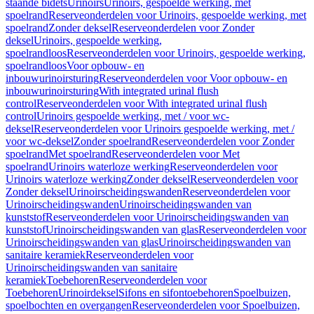
staande bidets
Urinoirs
Urinoirs, gespoelde werking, met
spoelrand
Reserveonderdelen voor Urinoirs, gespoelde werking, met
spoelrand
Zonder deksel
Reserveonderdelen voor Zonder
deksel
Urinoirs, gespoelde werking,
spoelrandloos
Reserveonderdelen voor Urinoirs, gespoelde werking,
spoelrandloos
Voor opbouw- en
inbouwurinoirsturing
Reserveonderdelen voor Voor opbouw- en
inbouwurinoirsturing
With integrated urinal flush
control
Reserveonderdelen voor With integrated urinal flush
control
Urinoirs gespoelde werking, met / voor wc-
deksel
Reserveonderdelen voor Urinoirs gespoelde werking, met /
voor wc-deksel
Zonder spoelrand
Reserveonderdelen voor Zonder
spoelrand
Met spoelrand
Reserveonderdelen voor Met
spoelrand
Urinoirs waterloze werking
Reserveonderdelen voor
Urinoirs waterloze werking
Zonder deksel
Reserveonderdelen voor
Zonder deksel
Urinoirscheidingswanden
Reserveonderdelen voor
Urinoirscheidingswanden
Urinoirscheidingswanden van
kunststof
Reserveonderdelen voor Urinoirscheidingswanden van
kunststof
Urinoirscheidingswanden van glas
Reserveonderdelen voor
Urinoirscheidingswanden van glas
Urinoirscheidingswanden van
sanitaire keramiek
Reserveonderdelen voor
Urinoirscheidingswanden van sanitaire
keramiek
Toebehoren
Reserveonderdelen voor
Toebehoren
Urinoirdeksel
Sifons en sifontoebehoren
Spoelbuizen,
spoelbochten en overgangen
Reserveonderdelen voor Spoelbuizen,