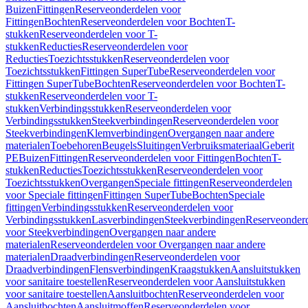
Buizen
Fittingen
Reserveonderdelen voor
Fittingen
Bochten
Reserveonderdelen voor Bochten
T-
stukken
Reserveonderdelen voor T-
stukken
Reducties
Reserveonderdelen voor
Reducties
Toezichtsstukken
Reserveonderdelen voor
Toezichtsstukken
Fittingen SuperTube
Reserveonderdelen voor
Fittingen SuperTube
Bochten
Reserveonderdelen voor Bochten
T-
stukken
Reserveonderdelen voor T-
stukken
Verbindingsstukken
Reserveonderdelen voor
Verbindingsstukken
Steekverbindingen
Reserveonderdelen voor
Steekverbindingen
Klemverbindingen
Overgangen naar andere
materialen
Toebehoren
Beugels
Sluitingen
Verbruiksmateriaal
Geberit
PE
Buizen
Fittingen
Reserveonderdelen voor Fittingen
Bochten
T-
stukken
Reducties
Toezichtsstukken
Reserveonderdelen voor
Toezichtsstukken
Overgangen
Speciale fittingen
Reserveonderdelen
voor Speciale fittingen
Fittingen SuperTube
Bochten
Speciale
fittingen
Verbindingsstukken
Reserveonderdelen voor
Verbindingsstukken
Lasverbindingen
Steekverbindingen
Reserveonder
voor Steekverbindingen
Overgangen naar andere
materialen
Reserveonderdelen voor Overgangen naar andere
materialen
Draadverbindingen
Reserveonderdelen voor
Draadverbindingen
Flensverbindingen
Kraagstukken
Aansluitstukken
voor sanitaire toestellen
Reserveonderdelen voor Aansluitstukken
voor sanitaire toestellen
Aansluitbochten
Reserveonderdelen voor
Aansluitbochten
Aansluitmoffen
Reserveonderdelen voor