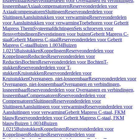
losneembaar
Reserveonderdelen voor Overgangen en verbindingen,
losneembaar
Axiaalcompensatoren
Reserveonderdelen voor
Axiaalcompensatoren
Sluitingen
Reserveonderdelen voor
Sluitingen
Aansluitstukken voor verwarming
Reserveonderdelen
voor Aansluitstukken voor verwarming
Toebehoren voor Geberit
Mapress Therm
Systeemafdichtingen
Sets schroeven voor
flensverbindingen
Bevestigingen voor buizen
Geberit Mapress C-
staal
Geberit Mapress C-staal
Reserveonderdelen voor Geberit
Mapress C-staal
Buizen 1.0034
Buizen
1.0215
Buisstukken
Koppelingen
Reserveonderdelen voor
Koppelingen
Reducties
Reserveonderdelen voor
Reducties
Bochten
Reserveonderdelen voor Bochten
T-
stukken
Reserveonderdelen voor T-
stukken
Kruisstukken
Reserveonderdelen voor
Kruisstukken
Overgangen, niet-losneembaar
Reserveonderdelen voor
Overgangen, niet-losneembaar
Overgangen en verbindingen,
losneembaar
Reserveonderdelen voor Overgangen en verbindingen,
losneembaar
Compensatoren
Reserveonderdelen voor
Compensatoren
Sluitingen
Reserveonderdelen voor
Sluitingen
Aansluitingen voor verwarming
Reserveonderdelen voor
Aansluitingen voor verwarming
Geberit Mapress C-staal, FKM
blauw
Reserveonderdelen voor Geberit Mapress C-staal, FKM
blauw
Buizen 1.0034
Buizen
1.0215
Buisstukken
Koppelingen
Reserveonderdelen voor
Koppelingen
Reducties
Reserveonderdelen voor