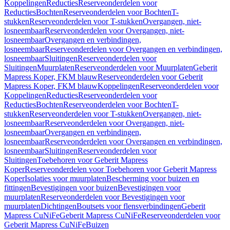
Koppelingen
Reducties
Reserveonderdelen voor
Reducties
Bochten
Reserveonderdelen voor Bochten
T-
stukken
Reserveonderdelen voor T-stukken
Overgangen, niet-
losneembaar
Reserveonderdelen voor Overgangen, niet-
losneembaar
Overgangen en verbindingen,
losneembaar
Reserveonderdelen voor Overgangen en verbindingen,
losneembaar
Sluitingen
Reserveonderdelen voor
Sluitingen
Muurplaten
Reserveonderdelen voor Muurplaten
Geberit
Mapress Koper, FKM blauw
Reserveonderdelen voor Geberit
Mapress Koper, FKM blauw
Koppelingen
Reserveonderdelen voor
Koppelingen
Reducties
Reserveonderdelen voor
Reducties
Bochten
Reserveonderdelen voor Bochten
T-
stukken
Reserveonderdelen voor T-stukken
Overgangen, niet-
losneembaar
Reserveonderdelen voor Overgangen, niet-
losneembaar
Overgangen en verbindingen,
losneembaar
Reserveonderdelen voor Overgangen en verbindingen,
losneembaar
Sluitingen
Reserveonderdelen voor
Sluitingen
Toebehoren voor Geberit Mapress
Koper
Reserveonderdelen voor Toebehoren voor Geberit Mapress
Koper
Isolaties voor muurplaten
Bescherming voor buizen en
fittingen
Bevestigingen voor buizen
Bevestigingen voor
muurplaten
Reserveonderdelen voor Bevestigingen voor
muurplaten
Dichtingen
Boutsets voor flensverbindingen
Geberit
Mapress CuNiFe
Geberit Mapress CuNiFe
Reserveonderdelen voor
Geberit Mapress CuNiFe
Buizen