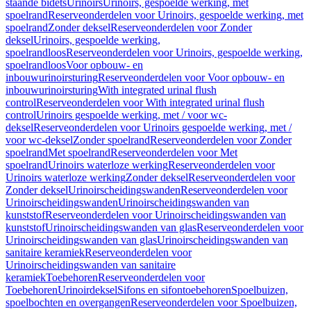
staande bidets
Urinoirs
Urinoirs, gespoelde werking, met
spoelrand
Reserveonderdelen voor Urinoirs, gespoelde werking, met
spoelrand
Zonder deksel
Reserveonderdelen voor Zonder
deksel
Urinoirs, gespoelde werking,
spoelrandloos
Reserveonderdelen voor Urinoirs, gespoelde werking,
spoelrandloos
Voor opbouw- en
inbouwurinoirsturing
Reserveonderdelen voor Voor opbouw- en
inbouwurinoirsturing
With integrated urinal flush
control
Reserveonderdelen voor With integrated urinal flush
control
Urinoirs gespoelde werking, met / voor wc-
deksel
Reserveonderdelen voor Urinoirs gespoelde werking, met /
voor wc-deksel
Zonder spoelrand
Reserveonderdelen voor Zonder
spoelrand
Met spoelrand
Reserveonderdelen voor Met
spoelrand
Urinoirs waterloze werking
Reserveonderdelen voor
Urinoirs waterloze werking
Zonder deksel
Reserveonderdelen voor
Zonder deksel
Urinoirscheidingswanden
Reserveonderdelen voor
Urinoirscheidingswanden
Urinoirscheidingswanden van
kunststof
Reserveonderdelen voor Urinoirscheidingswanden van
kunststof
Urinoirscheidingswanden van glas
Reserveonderdelen voor
Urinoirscheidingswanden van glas
Urinoirscheidingswanden van
sanitaire keramiek
Reserveonderdelen voor
Urinoirscheidingswanden van sanitaire
keramiek
Toebehoren
Reserveonderdelen voor
Toebehoren
Urinoirdeksel
Sifons en sifontoebehoren
Spoelbuizen,
spoelbochten en overgangen
Reserveonderdelen voor Spoelbuizen,