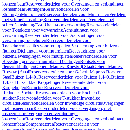
losneembaar
Reserveonderdelen voor Overgangen en verbindingen,
losneembaar
Sluitingen
Reserveonderdelen voor
Sluitingen
Muurplaten
Reserveonderdelen voor Muurplaten
Verdelers
met schroefaansluiting
Reserveonderdelen voor Verdelers met
schroefaansluiting
T-stukken voor verwarming
Reserveonderdelen
voor T-stukken voor verwarming
Aansluitingen voor
verwarming
Reserveonderdelen voor Aansluitingen voor
verwarming
Toebehoren
Reserveonderdelen voor
Toebehoren
Isolaties voor muurplaten
Bescherming voor buizen en
fittingen
Dichtingen voor muurplaten
Bevestigingen voor
buizen
Bevestigingen voor muurplaten
Reserveonderdelen voor
Bevestigingen voor muurplaten
Dichtingen
Boutsets voor
flensverbindingen
Geberit Mapress Roestvrij Staal
Geberit Mapress
Roestvrij Staal
Reserveonderdelen voor Geberit Mapress Roestvrij
Staal
Buizen 1.4401
Reserveonderdelen voor Buizen 1.4401
Buizen
1.4301
Buisstukken
Koppelingen
Reserveonderdelen voor
Koppelingen
Reducties
Reserveonderdelen voor
Reducties
Bochten
Reserveonderdelen voor Bochten
T-
stukken
Reserveonderdelen voor T-stukken
Inwendige
circulatie
Reserveonderdelen voor Inwendige circulatie
Overgangen,
niet-losneembaar
Reserveonderdelen voor Overgangen, niet-
losneembaar
Overgangen en verbindingen,
losneembaar
Reserveonderdelen voor Overgangen en verbindingen,
losneembaar
Compensatoren
Reserveonderdelen voor
Compensatoren
Doorvoeren
Sluitingen
Reserveonderdelen voor