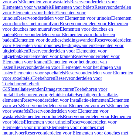
voor wc's
Elementen voor wastafels
Reserveonderdelen voor
Elementen voor wastafels
Elementen voor bidets
Reserveonderdelen
voor Elementen voor bidets
Elementen voor
urinoirs
Reserveonderdelen voor Elementen voor urinoirs
Elementen
voor douches met muurafvoer
Reserveonderdelen voor Elementen
voor douches met muurafvoer
Elementen voor douches en
baden
Reserveonderdelen voor Elementen voor douches en
baden
Elementen voor douchescheidingswanden
Reserveonderdelen
voor Elementen voor douchescheidingswanden
Elementen voor
uitgietbakken
Reserveonderdelen voor Elementen voor
uitgietbakken
Elementen voor kranen
Reserveonderdelen voor
Elementen voor kranen
Elementen voor het dragen van
lasten
Reserveonderdelen voor Elementen voor het dragen van
lasten
Elementen voor spoeltafels
Reserveonderdelen voor Elementen
voor spoeltafels
Toebehoren
Reserveonderdelen voor
Toebehoren
Geberit
GIS
Installatiewanden
Draagstructuren
Toebehoren voor
prefab
Toebehoren voor geluidsisolatie
Beplatingen
Installatie-
elementen
Reserveonderdelen voor Installatie-elementen
Elementen
voor wc's
Reserveonderdelen voor Elementen voor wc's
Elementen
voor wastafels
Reserveonderdelen voor Elementen voor
wastafels
Elementen voor bidets
Reserveonderdelen voor Elementen
voor bidets
Elementen voor urinoirs
Reserveonderdelen voor
Elementen voor urinoirs
Elementen voor douches met
muurafvoer
Reserveonderdelen voor Elementen voor douches met