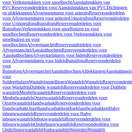
voor Verlengstukken voor spoelbocht
Aansluitstukken van
PVC
Reserveonderdelen voor Aansluitstukken van PVC
Dichtingen
en afdekkappen
Afvoergarnituren voor urinoirs
Reserveonderdelen
voor Afvoergarnituren voor urinoirs
Urinoirsifons
Reserveonderdelen
voor Urinoirsifons
Buissifons
Reserveonderdelen voor
Buissifons
Verlengstukken voor spoelbuizen en voor
spoelbochten
Reserveonderdelen voor Verlengstukken voor
spoelbuizen en voor
spoelbochten
Afvoermanchet
Reserveonderdelen voor
Afvoermanchet
Aansluitbochten
Reserveonderdelen voor
Aansluitbochten
Afvoergarnituren voor bidets
Reserveonderdelen
voor Afvoergarnituren voor bidets
Buissifons
Reserveonderdelen
voor
Buissifons
Afvoermanchet
Aansluitbochten
Afdekkingen
Aansluitingen
voor
Soldeerhulzen
Wastafelopstellingen
Wastafels
Wastafels
Reserveonderde
voor Wastafels
Dubbele wastafels
Reserveonderdelen voor Dubbele
wastafels
Meubelwastafels
Reserveonderdelen voor
Meubelwastafels
Opzetwastafels
Reserveonderdelen voor
Opzetwastafels
Handwasbak
Reserveonderdelen voor
Handwasbak
Opzethandwasbakken
Hoekhandwasbakken
Halve
inbouwwastafels
Reserveonderdelen voor Halve
inbouwwastafels
Inbouwwastafels
Reserveonderdelen voor
Inbouwwastafels
Onderbouwwastafels
Reserveonderdelen voor
Onderbouwwastafels
Hoekwastafels
Wasgoten
Wastafels