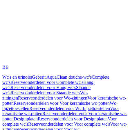
BE
Wc's en urinoirs
Geberit AquaClean douche-wc’s
Complete
wc's
Reserveonderdelen voor Complete wc's
Hang-
wc's
Reserveonderdelen voor Hang-wc's
Staande
wc's
Reserveonderdelen voor Staande wc's
Wc-
zittingen
Reserveonderdelen voor Wc-zittingen
Voor keramische wc-
potten
Reserveonderdelen voor Voor keramische wc-potten
Wc-
bijzettoestellen
Reserveonderdelen voor Wc-bijzettoestellen
Voor
keramische wc-potten
Reserveonderdelen voor Voor keramische wc-
potten
Designplaten
Reserveonderdelen voor Designplaten
Voor
complete wc's
Reserveonderdelen voor Voor complete wc's
Voor wc-
zittingen
Reserveonderdelen voor Voor wc-