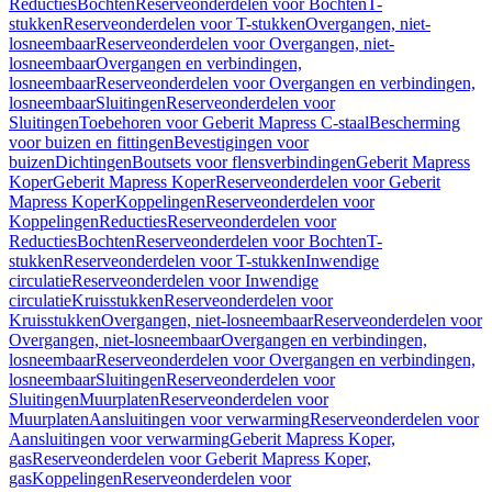
Reducties
Bochten
Reserveonderdelen voor Bochten
T-
stukken
Reserveonderdelen voor T-stukken
Overgangen, niet-
losneembaar
Reserveonderdelen voor Overgangen, niet-
losneembaar
Overgangen en verbindingen,
losneembaar
Reserveonderdelen voor Overgangen en verbindingen,
losneembaar
Sluitingen
Reserveonderdelen voor
Sluitingen
Toebehoren voor Geberit Mapress C-staal
Bescherming
voor buizen en fittingen
Bevestigingen voor
buizen
Dichtingen
Boutsets voor flensverbindingen
Geberit Mapress
Koper
Geberit Mapress Koper
Reserveonderdelen voor Geberit
Mapress Koper
Koppelingen
Reserveonderdelen voor
Koppelingen
Reducties
Reserveonderdelen voor
Reducties
Bochten
Reserveonderdelen voor Bochten
T-
stukken
Reserveonderdelen voor T-stukken
Inwendige
circulatie
Reserveonderdelen voor Inwendige
circulatie
Kruisstukken
Reserveonderdelen voor
Kruisstukken
Overgangen, niet-losneembaar
Reserveonderdelen voor
Overgangen, niet-losneembaar
Overgangen en verbindingen,
losneembaar
Reserveonderdelen voor Overgangen en verbindingen,
losneembaar
Sluitingen
Reserveonderdelen voor
Sluitingen
Muurplaten
Reserveonderdelen voor
Muurplaten
Aansluitingen voor verwarming
Reserveonderdelen voor
Aansluitingen voor verwarming
Geberit Mapress Koper,
gas
Reserveonderdelen voor Geberit Mapress Koper,
gas
Koppelingen
Reserveonderdelen voor