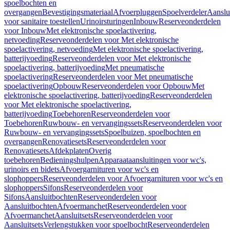
spoelbochten en
overgangen
Bevestigingsmateriaal
Afvoerpluggen
Spoelverdeler
Aanslu
voor sanitaire toestellen
Urinoirsturingen
Inbouw
Reserveonderdelen
voor Inbouw
Met elektronische spoelactivering,
netvoeding
Reserveonderdelen voor Met elektronische
spoelactivering, netvoeding
Met elektronische spoelactivering,
batterijvoeding
Reserveonderdelen voor Met elektronische
spoelactivering, batterijvoeding
Met pneumatische
spoelactivering
Reserveonderdelen voor Met pneumatische
spoelactivering
Opbouw
Reserveonderdelen voor Opbouw
Met
elektronische spoelactivering, batterijvoeding
Reserveonderdelen
voor Met elektronische spoelactivering,
batterijvoeding
Toebehoren
Reserveonderdelen voor
Toebehoren
Ruwbouw- en vervangingssets
Reserveonderdelen voor
Ruwbouw- en vervangingssets
Spoelbuizen, spoelbochten en
overgangen
Renovatiesets
Reserveonderdelen voor
Renovatiesets
Afdekplaten
Overig
toebehoren
Bedieningshulpen
Apparaataansluitingen voor wc's,
urinoirs en bidets
Afvoergarnituren voor wc's en
slophoppers
Reserveonderdelen voor Afvoergarnituren voor wc's en
slophoppers
Sifons
Reserveonderdelen voor
Sifons
Aansluitbochten
Reserveonderdelen voor
Aansluitbochten
Afvoermanchet
Reserveonderdelen voor
Afvoermanchet
Aansluitsets
Reserveonderdelen voor
Aansluitsets
Verlengstukken voor spoelbocht
Reserveonderdelen