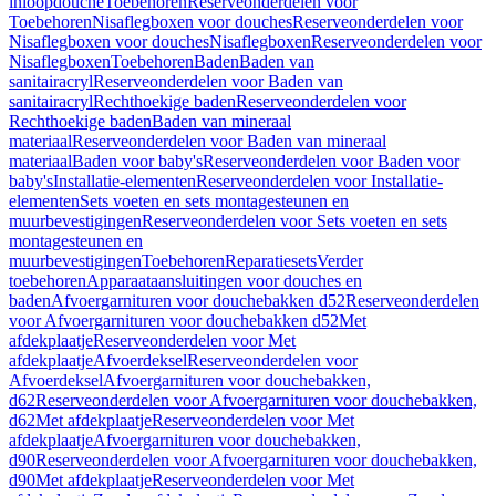
inloopdouche
Toebehoren
Reserveonderdelen voor
Toebehoren
Nisaflegboxen voor douches
Reserveonderdelen voor
Nisaflegboxen voor douches
Nisaflegboxen
Reserveonderdelen voor
Nisaflegboxen
Toebehoren
Baden
Baden van
sanitairacryl
Reserveonderdelen voor Baden van
sanitairacryl
Rechthoekige baden
Reserveonderdelen voor
Rechthoekige baden
Baden van mineraal
materiaal
Reserveonderdelen voor Baden van mineraal
materiaal
Baden voor baby's
Reserveonderdelen voor Baden voor
baby's
Installatie-elementen
Reserveonderdelen voor Installatie-
elementen
Sets voeten en sets montagesteunen en
muurbevestigingen
Reserveonderdelen voor Sets voeten en sets
montagesteunen en
muurbevestigingen
Toebehoren
Reparatiesets
Verder
toebehoren
Apparaataansluitingen voor douches en
baden
Afvoergarnituren voor douchebakken d52
Reserveonderdelen
voor Afvoergarnituren voor douchebakken d52
Met
afdekplaatje
Reserveonderdelen voor Met
afdekplaatje
Afvoerdeksel
Reserveonderdelen voor
Afvoerdeksel
Afvoergarnituren voor douchebakken,
d62
Reserveonderdelen voor Afvoergarnituren voor douchebakken,
d62
Met afdekplaatje
Reserveonderdelen voor Met
afdekplaatje
Afvoergarnituren voor douchebakken,
d90
Reserveonderdelen voor Afvoergarnituren voor douchebakken,
d90
Met afdekplaatje
Reserveonderdelen voor Met