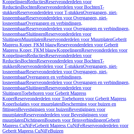
Koppelingen
Reducties
Reserveonderdelen voor
Reducties
Bochten
Reserveonderdelen voor Bochten
T-
stukken
Reserveonderdelen voor T-stukken
Overgangen, niet-
losneembaar
Reserveonderdelen voor Overgangen, niet-
losneembaar
Overgangen en verbindingen,
losneembaar
Reserveonderdelen voor Overgangen en verbindingen,
losneembaar
Sluitingen
Reserveonderdelen voor
Sluitingen
Muurplaten
Reserveonderdelen voor Muurplaten
Geberit
Mapress Koper, FKM blauw
Reserveonderdelen voor Geberit
Mapress Koper, FKM blauw
Koppelingen
Reserveonderdelen voor
Koppelingen
Reducties
Reserveonderdelen voor
Reducties
Bochten
Reserveonderdelen voor Bochten
T-
stukken
Reserveonderdelen voor T-stukken
Overgangen, niet-
losneembaar
Reserveonderdelen voor Overgangen, niet-
losneembaar
Overgangen en verbindingen,
losneembaar
Reserveonderdelen voor Overgangen en verbindingen,
losneembaar
Sluitingen
Reserveonderdelen voor
Sluitingen
Toebehoren voor Geberit Mapress
Koper
Reserveonderdelen voor Toebehoren voor Geberit Mapress
Koper
Isolaties voor muurplaten
Bescherming voor buizen en
fittingen
Bevestigingen voor buizen
Bevestigingen voor
muurplaten
Reserveonderdelen voor Bevestigingen voor
muurplaten
Dichtingen
Boutsets voor flensverbindingen
Geberit
Mapress CuNiFe
Geberit Mapress CuNiFe
Reserveonderdelen voor
Geberit Mapress CuNiFe
Buizen