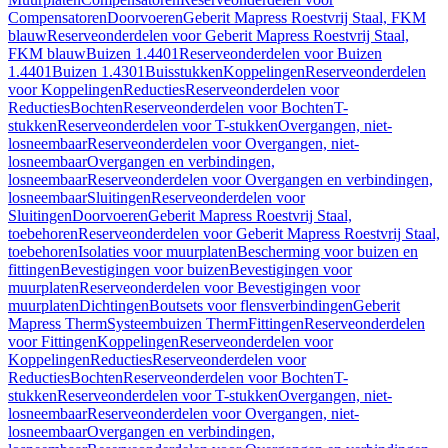
Compensatoren
Doorvoeren
Geberit Mapress Roestvrij Staal, FKM
blauw
Reserveonderdelen voor Geberit Mapress Roestvrij Staal,
FKM blauw
Buizen 1.4401
Reserveonderdelen voor Buizen
1.4401
Buizen 1.4301
Buisstukken
Koppelingen
Reserveonderdelen
voor Koppelingen
Reducties
Reserveonderdelen voor
Reducties
Bochten
Reserveonderdelen voor Bochten
T-
stukken
Reserveonderdelen voor T-stukken
Overgangen, niet-
losneembaar
Reserveonderdelen voor Overgangen, niet-
losneembaar
Overgangen en verbindingen,
losneembaar
Reserveonderdelen voor Overgangen en verbindingen,
losneembaar
Sluitingen
Reserveonderdelen voor
Sluitingen
Doorvoeren
Geberit Mapress Roestvrij Staal,
toebehoren
Reserveonderdelen voor Geberit Mapress Roestvrij Staal,
toebehoren
Isolaties voor muurplaten
Bescherming voor buizen en
fittingen
Bevestigingen voor buizen
Bevestigingen voor
muurplaten
Reserveonderdelen voor Bevestigingen voor
muurplaten
Dichtingen
Boutsets voor flensverbindingen
Geberit
Mapress Therm
Systeembuizen Therm
Fittingen
Reserveonderdelen
voor Fittingen
Koppelingen
Reserveonderdelen voor
Koppelingen
Reducties
Reserveonderdelen voor
Reducties
Bochten
Reserveonderdelen voor Bochten
T-
stukken
Reserveonderdelen voor T-stukken
Overgangen, niet-
losneembaar
Reserveonderdelen voor Overgangen, niet-
losneembaar
Overgangen en verbindingen,