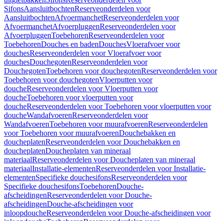
Sifons
Aansluitbochten
Reserveonderdelen voor
Aansluitbochten
Afvoermanchet
Reserveonderdelen voor
Afvoermanchet
Afvoerpluggen
Reserveonderdelen voor
Afvoerpluggen
Toebehoren
Reserveonderdelen voor
Toebehoren
Douches en baden
Douches
Vloerafvoer voor
douches
Reserveonderdelen voor Vloerafvoer voor
douches
Douchegoten
Reserveonderdelen voor
Douchegoten
Toebehoren voor douchegoten
Reserveonderdelen voor
Toebehoren voor douchegoten
Vloerputten voor
douche
Reserveonderdelen voor Vloerputten voor
douche
Toebehoren voor vloerputten voor
douche
Reserveonderdelen voor Toebehoren voor vloerputten voor
douche
Wandafvoeren
Reserveonderdelen voor
Wandafvoeren
Toebehoren voor muurafvoeren
Reserveonderdelen
voor Toebehoren voor muurafvoeren
Douchebakken en
doucheplaten
Reserveonderdelen voor Douchebakken en
doucheplaten
Doucheplaten van mineraal
materiaal
Reserveonderdelen voor Doucheplaten van mineraal
materiaal
Installatie-elementen
Reserveonderdelen voor Installatie-
elementen
Specifieke douchesifons
Reserveonderdelen voor
Specifieke douchesifons
Toebehoren
Douche-
afscheidingen
Reserveonderdelen voor Douche-
afscheidingen
Douche-afscheidingen voor
inloopdouche
Reserveonderdelen voor Douche-afscheidingen voor