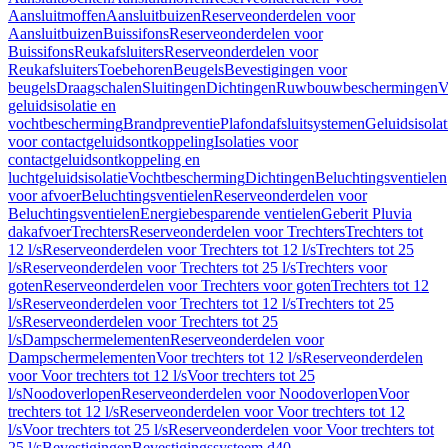
Aansluitmoffen
Aansluitbuizen
Reserveonderdelen voor
Aansluitbuizen
Buissifons
Reserveonderdelen voor
Buissifons
Reukafsluiters
Reserveonderdelen voor
Reukafsluiters
Toebehoren
Beugels
Bevestigingen voor
beugels
Draagschalen
Sluitingen
Dichtingen
Ruwbouwbeschermingen
V
geluidsisolatie en
vochtbescherming
Brandpreventie
Plafondafsluitsystemen
Geluidsisolat
voor contactgeluidsontkoppeling
Isolaties voor
contactgeluidsontkoppeling en
luchtgeluidsisolatie
Vochtbescherming
Dichtingen
Beluchtingsventielen
voor afvoer
Beluchtingsventielen
Reserveonderdelen voor
Beluchtingsventielen
Energiebesparende ventielen
Geberit Pluvia
dakafvoer
Trechters
Reserveonderdelen voor Trechters
Trechters tot
12 l/s
Reserveonderdelen voor Trechters tot 12 l/s
Trechters tot 25
l/s
Reserveonderdelen voor Trechters tot 25 l/s
Trechters voor
goten
Reserveonderdelen voor Trechters voor goten
Trechters tot 12
l/s
Reserveonderdelen voor Trechters tot 12 l/s
Trechters tot 25
l/s
Reserveonderdelen voor Trechters tot 25
l/s
Dampschermelementen
Reserveonderdelen voor
Dampschermelementen
Voor trechters tot 12 l/s
Reserveonderdelen
voor Voor trechters tot 12 l/s
Voor trechters tot 25
l/s
Noodoverlopen
Reserveonderdelen voor Noodoverlopen
Voor
trechters tot 12 l/s
Reserveonderdelen voor Voor trechters tot 12
l/s
Voor trechters tot 25 l/s
Reserveonderdelen voor Voor trechters tot
25 l/s
Bevestigingen
Bevestigingssysteem d40–