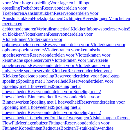
voor Voor hoge opstelling
Voor lage en halfhoge
opstelling
Toebehoren
Reserveonderdelen voor
Toebehoren
Aansluitstukken
Reserveonderdelen voor
Aansluitstukken
Hoekstopkranen
Dichtingen
Bevestigingen
Manchetten
rozetten en
debietmoderatoren
Verbruiksmateriaal
Klokken
Inbouwspoelreservoirs
en klokken
Vlotterkranen
Reserveonderdelen voor
Vlotterkranen
Vlotterkranen voor
opbouwspoelreservoirs
Reserveonderdelen voor Vlotterkranen voor
opbouwspoelreservoirs
Vlotterkranen voor keramische
spoelreservoirs
Reserveonderdelen voor Vlotterkranen voor
keramische spoelreservoirs
Vlotterkranen voor universeele
spoelreservoirs
Reserveonderdelen voor Vlotterkranen voor
universeele spoelreservoirs
Klokken
Reserveonderdelen voor
Klokken
Spoel-stop spoeling
Reserveonderdelen voor Spoel-stop
spoeling
Spoeling met 1 hoeveelheid
Reserveonderdelen voor
Spoeling met 1 hoeveelheid
Spoeling met 2
hoeveelheden
Reserveonderdelen voor Spoeling met 2
hoeveelheden
Binnenwerken
Reserveonderdelen voor
Binnenwerken
Spoeling met 1 hoeveelheid
Reserveonderdelen voor
Spoeling met 1 hoeveelheid
Spoeling met 2
hoeveelheden
Reserveonderdelen voor Spoeling met 2
hoeveelheden
Toebehoren
Drukkers
Overgangen
Afsluitstoppen
Toevoe
FlowFit
Meerlagenbuizen
Fittingen
Reserveonderdelen voor
Fittingen
Koppelingen
Reducties
Bochten
T-stukken
Inwendige