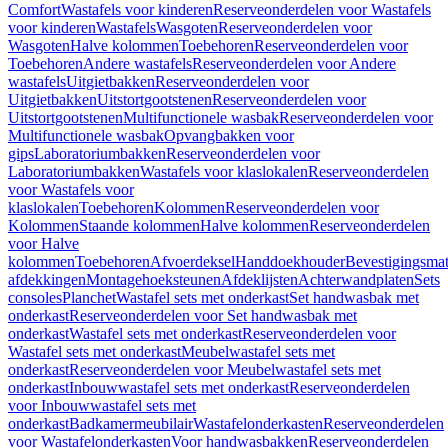
Comfort
Wastafels voor kinderen
Reserveonderdelen voor Wastafels
voor kinderen
Wastafels
Wasgoten
Reserveonderdelen voor
Wasgoten
Halve kolommen
Toebehoren
Reserveonderdelen voor
Toebehoren
Andere wastafels
Reserveonderdelen voor Andere
wastafels
Uitgietbakken
Reserveonderdelen voor
Uitgietbakken
Uitstortgootstenen
Reserveonderdelen voor
Uitstortgootstenen
Multifunctionele wasbak
Reserveonderdelen voor
Multifunctionele wasbak
Opvangbakken voor
gips
Laboratoriumbakken
Reserveonderdelen voor
Laboratoriumbakken
Wastafels voor klaslokalen
Reserveonderdelen
voor Wastafels voor
klaslokalen
Toebehoren
Kolommen
Reserveonderdelen voor
Kolommen
Staande kolommen
Halve kolommen
Reserveonderdelen
voor Halve
kolommen
Toebehoren
Afvoerdeksel
Handdoekhouder
Bevestigingsmat
afdekkingen
Montagehoeksteunen
Afdeklijsten
Achterwandplaten
Sets
consoles
Planchet
Wastafel sets met onderkast
Set handwasbak met
onderkast
Reserveonderdelen voor Set handwasbak met
onderkast
Wastafel sets met onderkast
Reserveonderdelen voor
Wastafel sets met onderkast
Meubelwastafel sets met
onderkast
Reserveonderdelen voor Meubelwastafel sets met
onderkast
Inbouwwastafel sets met onderkast
Reserveonderdelen
voor Inbouwwastafel sets met
onderkast
Badkamermeubilair
Wastafelonderkasten
Reserveonderdelen
voor Wastafelonderkasten
Voor handwasbakken
Reserveonderdelen