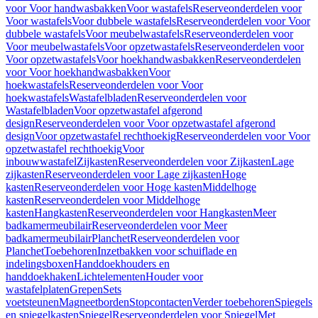
voor Voor handwasbakken
Voor wastafels
Reserveonderdelen voor
Voor wastafels
Voor dubbele wastafels
Reserveonderdelen voor Voor
dubbele wastafels
Voor meubelwastafels
Reserveonderdelen voor
Voor meubelwastafels
Voor opzetwastafels
Reserveonderdelen voor
Voor opzetwastafels
Voor hoekhandwasbakken
Reserveonderdelen
voor Voor hoekhandwasbakken
Voor
hoekwastafels
Reserveonderdelen voor Voor
hoekwastafels
Wastafelbladen
Reserveonderdelen voor
Wastafelbladen
Voor opzetwastafel afgerond
design
Reserveonderdelen voor Voor opzetwastafel afgerond
design
Voor opzetwastafel rechthoekig
Reserveonderdelen voor Voor
opzetwastafel rechthoekig
Voor
inbouwwastafel
Zijkasten
Reserveonderdelen voor Zijkasten
Lage
zijkasten
Reserveonderdelen voor Lage zijkasten
Hoge
kasten
Reserveonderdelen voor Hoge kasten
Middelhoge
kasten
Reserveonderdelen voor Middelhoge
kasten
Hangkasten
Reserveonderdelen voor Hangkasten
Meer
badkamermeubilair
Reserveonderdelen voor Meer
badkamermeubilair
Planchet
Reserveonderdelen voor
Planchet
Toebehoren
Inzetbakken voor schuiflade en
indelingsboxen
Handdoekhouders en
handdoekhaken
Lichtelementen
Houder voor
wastafelplaten
Grepen
Sets
voetsteunen
Magneetborden
Stopcontacten
Verder toebehoren
Spiegels
en spiegelkasten
Spiegel
Reserveonderdelen voor Spiegel
Met