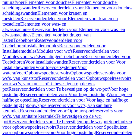
muurafvoer
Elementen voor douches
Elementen voor douche-
scheidingswanden
Reserveonderdelen voor Elementen voor douche-
scheidingswanden
Elementen voor kranen en
toestellen
Reserveonderdelen voor Elementen voor kranen en
toestellen
Elementen voor was- en
afwasmachines
Reserveonderdelen voor Elementen voor was- en
afwasmachines
Elementen voor het dragen van
lasten
Toebehoren
Reserveonderdelen voor
Toebehoren
Installatiemodules
Reserveonderdelen voor
Installatiemodules
Modules voor wc's
Reserveonderdelen voor
Modules voor wc's
Beplatingen
Toebehoren
Reserveonderdelen voor
Toebehoren
Voor installatiewanden
Reserveonderdelen voor Voor
installatiewanden
Voor toevoersystemen
Voor
waterafvoer
Opbouwspoelreservoirs
Opbouwspoelreservoirs voor
wc's, van kunststof
Reserveonderdelen voor Opbouwspoelreservoirs
voor wc's, van kunststof
Te bevestigen op de wc-
pot
Reserveonderdelen voor Te bevestigen op de wc-pot
Voor hoge
opstelling
Reserveonderdelen voor Voor hoge opstelling
Voor lage en
halfhoge opstelling
Reserveonderdelen voor Voor lage en halfhoge
opstelling
Opbouwspoelreservoirs voor wc's, van sanitaire
keramiek
Reserveonderdelen voor Opbouwspoelreservoirs voor
wc's, van sanitaire keramiek
Te bevestigen op de wc-
pot
Reserveonderdelen voor Te bevestigen op de wc-pot
Spoelbuizen
voor opbouwspoelreservoirs
Reserveonderdelen voor Spoelbuizen
voor opbouwspoelreservoirs
Voor hoge opstelling
Reserveonderdelen