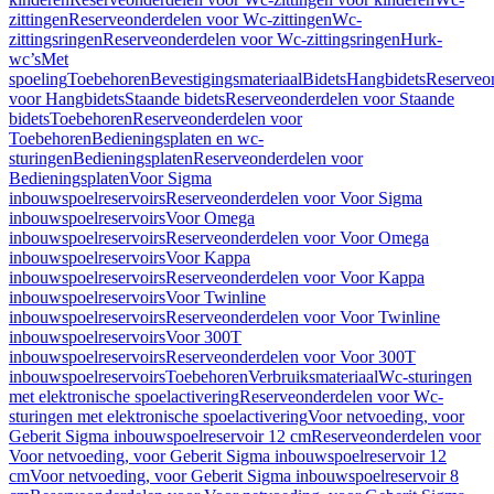
zittingen
Reserveonderdelen voor Wc-zittingen
Wc-
zittingsringen
Reserveonderdelen voor Wc-zittingsringen
Hurk-
wc’s
Met
spoeling
Toebehoren
Bevestigingsmateriaal
Bidets
Hangbidets
Reserveo
voor Hangbidets
Staande bidets
Reserveonderdelen voor Staande
bidets
Toebehoren
Reserveonderdelen voor
Toebehoren
Bedieningsplaten en wc-
sturingen
Bedieningsplaten
Reserveonderdelen voor
Bedieningsplaten
Voor Sigma
inbouwspoelreservoirs
Reserveonderdelen voor Voor Sigma
inbouwspoelreservoirs
Voor Omega
inbouwspoelreservoirs
Reserveonderdelen voor Voor Omega
inbouwspoelreservoirs
Voor Kappa
inbouwspoelreservoirs
Reserveonderdelen voor Voor Kappa
inbouwspoelreservoirs
Voor Twinline
inbouwspoelreservoirs
Reserveonderdelen voor Voor Twinline
inbouwspoelreservoirs
Voor 300T
inbouwspoelreservoirs
Reserveonderdelen voor Voor 300T
inbouwspoelreservoirs
Toebehoren
Verbruiksmateriaal
Wc-sturingen
met elektronische spoelactivering
Reserveonderdelen voor Wc-
sturingen met elektronische spoelactivering
Voor netvoeding, voor
Geberit Sigma inbouwspoelreservoir 12 cm
Reserveonderdelen voor
Voor netvoeding, voor Geberit Sigma inbouwspoelreservoir 12
cm
Voor netvoeding, voor Geberit Sigma inbouwspoelreservoir 8