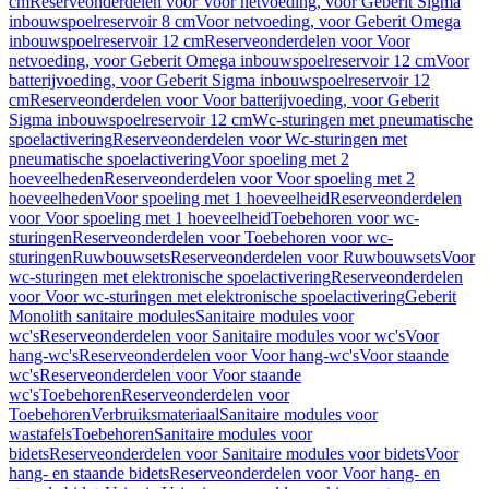
cm
Reserveonderdelen voor Voor netvoeding, voor Geberit Sigma
inbouwspoelreservoir 8 cm
Voor netvoeding, voor Geberit Omega
inbouwspoelreservoir 12 cm
Reserveonderdelen voor Voor
netvoeding, voor Geberit Omega inbouwspoelreservoir 12 cm
Voor
batterijvoeding, voor Geberit Sigma inbouwspoelreservoir 12
cm
Reserveonderdelen voor Voor batterijvoeding, voor Geberit
Sigma inbouwspoelreservoir 12 cm
Wc-sturingen met pneumatische
spoelactivering
Reserveonderdelen voor Wc-sturingen met
pneumatische spoelactivering
Voor spoeling met 2
hoeveelheden
Reserveonderdelen voor Voor spoeling met 2
hoeveelheden
Voor spoeling met 1 hoeveelheid
Reserveonderdelen
voor Voor spoeling met 1 hoeveelheid
Toebehoren voor wc-
sturingen
Reserveonderdelen voor Toebehoren voor wc-
sturingen
Ruwbouwsets
Reserveonderdelen voor Ruwbouwsets
Voor
wc-sturingen met elektronische spoelactivering
Reserveonderdelen
voor Voor wc-sturingen met elektronische spoelactivering
Geberit
Monolith sanitaire modules
Sanitaire modules voor
wc's
Reserveonderdelen voor Sanitaire modules voor wc's
Voor
hang-wc's
Reserveonderdelen voor Voor hang-wc's
Voor staande
wc's
Reserveonderdelen voor Voor staande
wc's
Toebehoren
Reserveonderdelen voor
Toebehoren
Verbruiksmateriaal
Sanitaire modules voor
wastafels
Toebehoren
Sanitaire modules voor
bidets
Reserveonderdelen voor Sanitaire modules voor bidets
Voor
hang- en staande bidets
Reserveonderdelen voor Voor hang- en