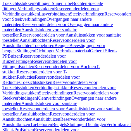
Toezichtsstukken
Fittingen SuperTube
Bochten
Speciale
fittingen
Verbindingsstukken
Reserveonderdelen voor
Verbindingsstukken
Lasverbindingen
Steekverbindingen
Reserveonder
voor Steekverbindingen
Overgangen naar andere
materialen
Reserveonderdelen voor Overgangen naar andere
materialen
Aansluitstukken voor sanitaire
toestellen
Reserveonderdelen voor Aansluitstukken voor sanitaire
toestellen
Aansluitbochten
Reserveonderdelen voor
Aansluitbochten
Toebehoren
Beugels
Bevestigingen voor
beugels
Sluitingen
Dichtingen
Verbruiksmateriaal
Geberit Silent-
PP
Buizen
Reserveonderdelen voor
Buizen
Fittingen
Reserveonderdelen voor
Fittingen
Bochten
Reserveonderdelen voor Bochten
T-
stukken
Reserveonderdelen voor T-
stukken
Reducties
Reserveonderdelen voor
Reducties
Toezichtsstukken
Reserveonderdelen voor
Toezichtsstukken
Verbindingsstukken
Reserveonderdelen voor
Verbindingsstukken
Steekverbindingen
Reserveonderdelen voor
Steekverbindingen
Klemverbindingen
Overgangen naar andere
materialen
Aansluitstukken voor sanitaire
toestellen
Reserveonderdelen voor Aansluitstukken voor sanitaire
toestellen
Aansluitbochten
Reserveonderdelen voor
Aansluitbochten
Aansluitbuizen
Reserveonderdelen voor
Aansluitbuizen
Toebehoren
Beugels
Sluitingen
Dichtingen
Verbruiksmat
Silent-Pro
Buizen
Reserveonderdelen voor