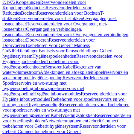
2.1972
Koppelingen
Reserveonderdelen voor
Koppelingen
Reducties
Reserveonderdelen voor
Reducties
Bochten
Reserveonderdelen voor Bochten
T-
stukken
Reserveonderdelen voor T-stukken
Overgangen, niet-
losneembaar
Reserveonderdelen voor Overgangen, niet-
losneembaar
Overgangen en verbindingen,
losneembaar
Reserveonderdelen voor Overgangen en verbindingen,
losneembaar
Doorvoeren
Reserveonderdelen voor
Doorvoeren
Toebehoren voor Geberit Mapress
CuNiFe
Dichtingen
Boutsets voor flensverbindingen
Geberit
hygiënesysteem
Hygiënespoeleenheden
Reserveonderdelen voor
Hygiënespoeleenheden
Toebehoren voor
hygiënespoeleenheden
Sensoren
Kabel
Begrenzer van
watervolumestroom
Afdekkingen en afdekplaten
Spoelreservoirs en
wc-sturing met hygiënespoeling
Reserveonderdelen voor
Spoelreservoirs en wc-sturing met
hygiënespoeling
Inbouwspoelreservoirs met
hygiënespoeling
Hygiëne inbouwmodules
Reserveonderdelen voor
Hygiëne inbouwmodules
Toebehoren voor spoelreservoirs en wc-
sturingen met hygiënespoeling
Reserveonderdelen voor Toebehoren
voor spoelreservoirs en wc-sturingen met
hygiënespoeling
Sensoren
Kabel
Voedingsblokken
Reserveonderdelen
voor Voedingsblokken
Netwerkcomponenten
Geberit Connect
toebehoren voor Geberit hygiënesysteem
Reserveonderdelen voor
Geberit Connect toebehoren voor Geberit