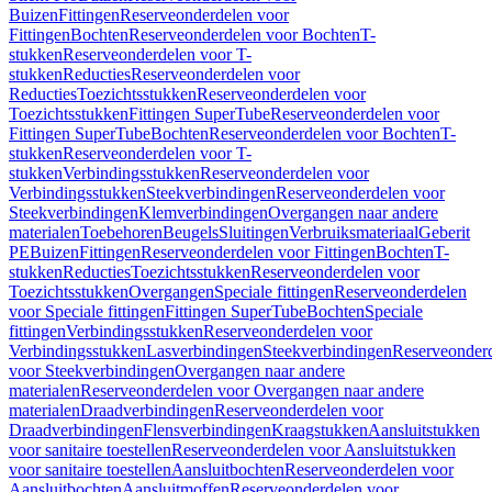
Buizen
Fittingen
Reserveonderdelen voor
Fittingen
Bochten
Reserveonderdelen voor Bochten
T-
stukken
Reserveonderdelen voor T-
stukken
Reducties
Reserveonderdelen voor
Reducties
Toezichtsstukken
Reserveonderdelen voor
Toezichtsstukken
Fittingen SuperTube
Reserveonderdelen voor
Fittingen SuperTube
Bochten
Reserveonderdelen voor Bochten
T-
stukken
Reserveonderdelen voor T-
stukken
Verbindingsstukken
Reserveonderdelen voor
Verbindingsstukken
Steekverbindingen
Reserveonderdelen voor
Steekverbindingen
Klemverbindingen
Overgangen naar andere
materialen
Toebehoren
Beugels
Sluitingen
Verbruiksmateriaal
Geberit
PE
Buizen
Fittingen
Reserveonderdelen voor Fittingen
Bochten
T-
stukken
Reducties
Toezichtsstukken
Reserveonderdelen voor
Toezichtsstukken
Overgangen
Speciale fittingen
Reserveonderdelen
voor Speciale fittingen
Fittingen SuperTube
Bochten
Speciale
fittingen
Verbindingsstukken
Reserveonderdelen voor
Verbindingsstukken
Lasverbindingen
Steekverbindingen
Reserveonder
voor Steekverbindingen
Overgangen naar andere
materialen
Reserveonderdelen voor Overgangen naar andere
materialen
Draadverbindingen
Reserveonderdelen voor
Draadverbindingen
Flensverbindingen
Kraagstukken
Aansluitstukken
voor sanitaire toestellen
Reserveonderdelen voor Aansluitstukken
voor sanitaire toestellen
Aansluitbochten
Reserveonderdelen voor
Aansluitbochten
Aansluitmoffen
Reserveonderdelen voor