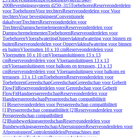
200
Bevestigingssysteem d250–315
Toebehoren
Reserveonderdelen
voor Toebehoren
Voor trechters
Reserveonderdelen voor Voor
trechters
Voor bevestigingen
Conventionele
dakafvoer
Trechters
Reserveonderdelen voor
Trechters
Dampschermelementen
Reserveonderdelen voor
Dampschermelementen
Toebehoren
Reserveonderdelen voor
Toebehoren
Vloerafwatering
Oppervlakteafwatering voor binnen en
buiten
Reserveonderdelen voor Oppervlakteafwatering voor binnen
en buiten
Vloerputten 10 x 10 cm
Reserveonderdelen voor
Vloerputten 10 x 10 cm
Vloeraansluitingen 13 x 13
cm
Reserveonderdelen voor Vloeraansluitingen 13 x 13
cm
Vloeraansluitingen voor balkons en terrassen, 13 x 13
cm
Reserveonderdelen voor Vloeraansluitingen voor balkons en
terrassen, 13 x 13 cm
Toebehoren
Reserveonderdelen voor
Toebehoren
Gereedschap
Gereedschap
Gereedschap voor Geberit
FlowFit
Reserveonderdelen voor Gereedschap voor Geberit
FlowFit
Handpersgereedschap
Reserveonderdelen voor
Handpersgereedschap
Persgereedschap compatibiliteit
[1]
Reserveonderdelen voor Persgereedschap compatibiliteit
[1]
Persgereedschap compatibiliteit [2]
Reserveonderdelen voor
Persgereedschap compatibiliteit
[2]
Buisbewerkingsgereedschap
Reserveonderdelen voor
Buisbewerkingsgereedschap
Afpersstoppen
Reserveonderdelen voor
Afpersstoppen
Controlemiddelen
Persmachines met