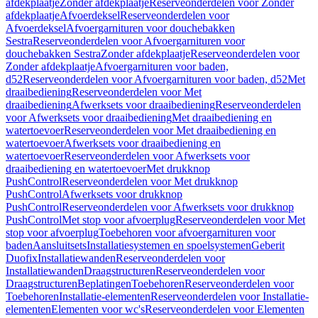
afdekplaatje
Zonder afdekplaatje
Reserveonderdelen voor Zonder
afdekplaatje
Afvoerdeksel
Reserveonderdelen voor
Afvoerdeksel
Afvoergarnituren voor douchebakken
Sestra
Reserveonderdelen voor Afvoergarnituren voor
douchebakken Sestra
Zonder afdekplaatje
Reserveonderdelen voor
Zonder afdekplaatje
Afvoergarnituren voor baden,
d52
Reserveonderdelen voor Afvoergarnituren voor baden, d52
Met
draaibediening
Reserveonderdelen voor Met
draaibediening
Afwerksets voor draaibediening
Reserveonderdelen
voor Afwerksets voor draaibediening
Met draaibediening en
watertoevoer
Reserveonderdelen voor Met draaibediening en
watertoevoer
Afwerksets voor draaibediening en
watertoevoer
Reserveonderdelen voor Afwerksets voor
draaibediening en watertoevoer
Met drukknop
PushControl
Reserveonderdelen voor Met drukknop
PushControl
Afwerksets voor drukknop
PushControl
Reserveonderdelen voor Afwerksets voor drukknop
PushControl
Met stop voor afvoerplug
Reserveonderdelen voor Met
stop voor afvoerplug
Toebehoren voor afvoergarnituren voor
baden
Aansluitsets
Installatiesystemen en spoelsystemen
Geberit
Duofix
Installatiewanden
Reserveonderdelen voor
Installatiewanden
Draagstructuren
Reserveonderdelen voor
Draagstructuren
Beplatingen
Toebehoren
Reserveonderdelen voor
Toebehoren
Installatie-elementen
Reserveonderdelen voor Installatie-
elementen
Elementen voor wc's
Reserveonderdelen voor Elementen