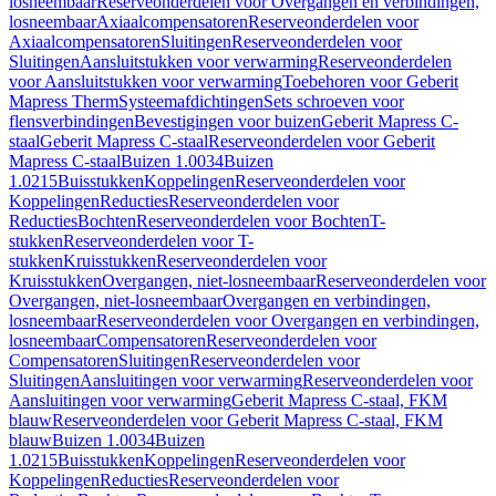
losneembaar
Reserveonderdelen voor Overgangen en verbindingen,
losneembaar
Axiaalcompensatoren
Reserveonderdelen voor
Axiaalcompensatoren
Sluitingen
Reserveonderdelen voor
Sluitingen
Aansluitstukken voor verwarming
Reserveonderdelen
voor Aansluitstukken voor verwarming
Toebehoren voor Geberit
Mapress Therm
Systeemafdichtingen
Sets schroeven voor
flensverbindingen
Bevestigingen voor buizen
Geberit Mapress C-
staal
Geberit Mapress C-staal
Reserveonderdelen voor Geberit
Mapress C-staal
Buizen 1.0034
Buizen
1.0215
Buisstukken
Koppelingen
Reserveonderdelen voor
Koppelingen
Reducties
Reserveonderdelen voor
Reducties
Bochten
Reserveonderdelen voor Bochten
T-
stukken
Reserveonderdelen voor T-
stukken
Kruisstukken
Reserveonderdelen voor
Kruisstukken
Overgangen, niet-losneembaar
Reserveonderdelen voor
Overgangen, niet-losneembaar
Overgangen en verbindingen,
losneembaar
Reserveonderdelen voor Overgangen en verbindingen,
losneembaar
Compensatoren
Reserveonderdelen voor
Compensatoren
Sluitingen
Reserveonderdelen voor
Sluitingen
Aansluitingen voor verwarming
Reserveonderdelen voor
Aansluitingen voor verwarming
Geberit Mapress C-staal, FKM
blauw
Reserveonderdelen voor Geberit Mapress C-staal, FKM
blauw
Buizen 1.0034
Buizen
1.0215
Buisstukken
Koppelingen
Reserveonderdelen voor
Koppelingen
Reducties
Reserveonderdelen voor