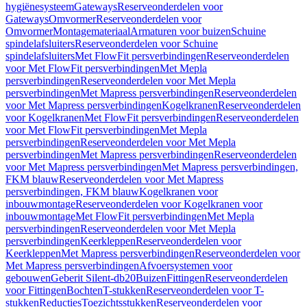
hygiënesysteem
Gateways
Reserveonderdelen voor
Gateways
Omvormer
Reserveonderdelen voor
Omvormer
Montagemateriaal
Armaturen voor buizen
Schuine
spindelafsluiters
Reserveonderdelen voor Schuine
spindelafsluiters
Met FlowFit persverbindingen
Reserveonderdelen
voor Met FlowFit persverbindingen
Met Mepla
persverbindingen
Reserveonderdelen voor Met Mepla
persverbindingen
Met Mapress persverbindingen
Reserveonderdelen
voor Met Mapress persverbindingen
Kogelkranen
Reserveonderdelen
voor Kogelkranen
Met FlowFit persverbindingen
Reserveonderdelen
voor Met FlowFit persverbindingen
Met Mepla
persverbindingen
Reserveonderdelen voor Met Mepla
persverbindingen
Met Mapress persverbindingen
Reserveonderdelen
voor Met Mapress persverbindingen
Met Mapress persverbindingen,
FKM blauw
Reserveonderdelen voor Met Mapress
persverbindingen, FKM blauw
Kogelkranen voor
inbouwmontage
Reserveonderdelen voor Kogelkranen voor
inbouwmontage
Met FlowFit persverbindingen
Met Mepla
persverbindingen
Reserveonderdelen voor Met Mepla
persverbindingen
Keerkleppen
Reserveonderdelen voor
Keerkleppen
Met Mapress persverbindingen
Reserveonderdelen voor
Met Mapress persverbindingen
Afvoersystemen voor
gebouwen
Geberit Silent-db20
Buizen
Fittingen
Reserveonderdelen
voor Fittingen
Bochten
T-stukken
Reserveonderdelen voor T-
stukken
Reducties
Toezichtsstukken
Reserveonderdelen voor