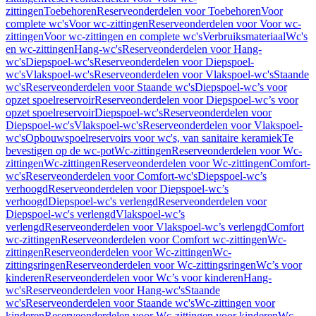
zittingen
Toebehoren
Reserveonderdelen voor Toebehoren
Voor
complete wc's
Voor wc-zittingen
Reserveonderdelen voor Voor wc-
zittingen
Voor wc-zittingen en complete wc's
Verbruiksmateriaal
Wc's
en wc-zittingen
Hang-wc's
Reserveonderdelen voor Hang-
wc's
Diepspoel-wc's
Reserveonderdelen voor Diepspoel-
wc's
Vlakspoel-wc's
Reserveonderdelen voor Vlakspoel-wc's
Staande
wc's
Reserveonderdelen voor Staande wc's
Diepspoel-wc’s voor
opzet spoelreservoir
Reserveonderdelen voor Diepspoel-wc’s voor
opzet spoelreservoir
Diepspoel-wc's
Reserveonderdelen voor
Diepspoel-wc's
Vlakspoel-wc's
Reserveonderdelen voor Vlakspoel-
wc's
Opbouwspoelreservoirs voor wc's, van sanitaire keramiek
Te
bevestigen op de wc-pot
Wc-zittingen
Reserveonderdelen voor Wc-
zittingen
Wc-zittingen
Reserveonderdelen voor Wc-zittingen
Comfort-
wc's
Reserveonderdelen voor Comfort-wc's
Diepspoel-wc’s
verhoogd
Reserveonderdelen voor Diepspoel-wc’s
verhoogd
Diepspoel-wc's verlengd
Reserveonderdelen voor
Diepspoel-wc's verlengd
Vlakspoel-wc’s
verlengd
Reserveonderdelen voor Vlakspoel-wc’s verlengd
Comfort
wc-zittingen
Reserveonderdelen voor Comfort wc-zittingen
Wc-
zittingen
Reserveonderdelen voor Wc-zittingen
Wc-
zittingsringen
Reserveonderdelen voor Wc-zittingsringen
Wc’s voor
kinderen
Reserveonderdelen voor Wc’s voor kinderen
Hang-
wc's
Reserveonderdelen voor Hang-wc's
Staande
wc's
Reserveonderdelen voor Staande wc's
Wc-zittingen voor
kinderen
Reserveonderdelen voor Wc-zittingen voor kinderen
Wc-