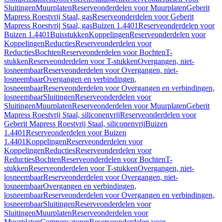
Sluitingen
Muurplaten
Reserveonderdelen voor Muurplaten
Geberit
Mapress Roestvrij Staal, gas
Reserveonderdelen voor Geberit
Mapress Roestvrij Staal, gas
Buizen 1.4401
Reserveonderdelen voor
Buizen 1.4401
Buisstukken
Koppelingen
Reserveonderdelen voor
Koppelingen
Reducties
Reserveonderdelen voor
Reducties
Bochten
Reserveonderdelen voor Bochten
T-
stukken
Reserveonderdelen voor T-stukken
Overgangen, niet-
losneembaar
Reserveonderdelen voor Overgangen, niet-
losneembaar
Overgangen en verbindingen,
losneembaar
Reserveonderdelen voor Overgangen en verbindingen,
losneembaar
Sluitingen
Reserveonderdelen voor
Sluitingen
Muurplaten
Reserveonderdelen voor Muurplaten
Geberit
Mapress Roestvrij Staal, siliconenvrij
Reserveonderdelen voor
Geberit Mapress Roestvrij Staal, siliconenvrij
Buizen
1.4401
Reserveonderdelen voor Buizen
1.4401
Koppelingen
Reserveonderdelen voor
Koppelingen
Reducties
Reserveonderdelen voor
Reducties
Bochten
Reserveonderdelen voor Bochten
T-
stukken
Reserveonderdelen voor T-stukken
Overgangen, niet-
losneembaar
Reserveonderdelen voor Overgangen, niet-
losneembaar
Overgangen en verbindingen,
losneembaar
Reserveonderdelen voor Overgangen en verbindingen,
losneembaar
Sluitingen
Reserveonderdelen voor
Sluitingen
Muurplaten
Reserveonderdelen voor
Muurplaten
Compensatoren
Reserveonderdelen voor