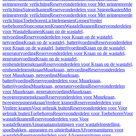
geïntegreerde verlichting
Reserveonderdelen voor Met geïntegreerde
verlichting
Spiegelkasten
Reserveonderdelen voor Spiegelkasten
Met
geïntegreerde verlichting
Reserveonderdelen voor Met geïntegreerde
verlichting
Toebehoren
Lichtelementen
Grepen
Verder
toebehoren
Stopcontacten
Kranen
Wastafelkranen
Reserveonderdelen
voor Wastafelkranen
Kraan op de wastafel,
netvoeding
Reserveonderdelen voor Kraan op de wastafel,
netvoeding
Kraan op de wastafel, batterijvoeding
Reserveonderdelen
voor Kraan op de wastafel, batterijvoeding
Kraan op de wastafel,
generatorvoeding
Reserveonderdelen voor Kraan op de wastafel,
generatorvoeding
Kraan op de wastafel,
eenhendelmengkraan
Reserveonderdelen voor Kraan op de wastafel,
eenhendelmengkraan
Muurkraan, netvoeding
Reserveonderdelen
voor Muurkraan, netvoeding
Muurkraan,
batterijvoeding
Reserveonderdelen voor Muurkraan,
batterijvoeding
Muurkraan, generatorvoeding
Reserveonderdelen
voor Muurkraan, generatorvoeding
Muurkraan,
tweegreepsmengkraan
Reserveonderdelen voor Muurkraan,
tweegreepsmengkraan
Verdere kranen
Reserveonderdelen voor
Verdere kranen
Voor gebruik buiten
Reserveonderdelen voor Voor
gebruik buiten
Toebehoren
Reserveonderdelen voor Toebehoren
Voor
wastafelkranen
Reserveonderdelen voor Voor
wastafelkranen
Apparaataansluitingen voor wastafelopstelling,
spoelbakken, apparaten en uitgietbakken
Afvoergarnituren voor
wastafels
Reserveonderdelen voor Afvoergarnituren voor