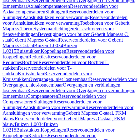
losneembaar
Reserveonderdelen voor Overgangen en verbindingen,
losneembaar
Axiaalcompensatoren
Reserveonderdelen voor
Axiaalcompensatoren
Sluitingen
Reserveonderdelen voor
Sluitingen
Aansluitstukken voor verwarming
Reserveonderdelen
voor Aansluitstukken voor verwarming
Toebehoren voor Geberit
Mapress Therm
Systeemafdichtingen
Sets schroeven voor
flensverbindingen
Bevestigingen voor buizen
Geberit Mapress C-
staal
Geberit Mapress C-staal
Reserveonderdelen voor Geberit
Mapress C-staal
Buizen 1.0034
Buizen
1.0215
Buisstukken
Koppelingen
Reserveonderdelen voor
Koppelingen
Reducties
Reserveonderdelen voor
Reducties
Bochten
Reserveonderdelen voor Bochten
T-
stukken
Reserveonderdelen voor T-
stukken
Kruisstukken
Reserveonderdelen voor
Kruisstukken
Overgangen, niet-losneembaar
Reserveonderdelen voor
Overgangen, niet-losneembaar
Overgangen en verbindingen,
losneembaar
Reserveonderdelen voor Overgangen en verbindingen,
losneembaar
Compensatoren
Reserveonderdelen voor
Compensatoren
Sluitingen
Reserveonderdelen voor
Sluitingen
Aansluitingen voor verwarming
Reserveonderdelen voor
Aansluitingen voor verwarming
Geberit Mapress C-staal, FKM
blauw
Reserveonderdelen voor Geberit Mapress C-staal, FKM
blauw
Buizen 1.0034
Buizen
1.0215
Buisstukken
Koppelingen
Reserveonderdelen voor
Koppelingen
Reducties
Reserveonderdelen voor