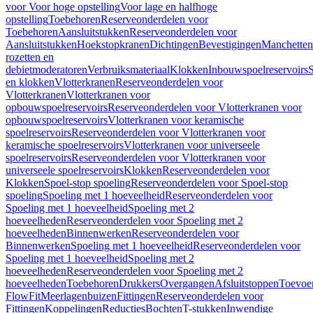
voor Voor hoge opstelling
Voor lage en halfhoge
opstelling
Toebehoren
Reserveonderdelen voor
Toebehoren
Aansluitstukken
Reserveonderdelen voor
Aansluitstukken
Hoekstopkranen
Dichtingen
Bevestigingen
Manchetten
rozetten en
debietmoderatoren
Verbruiksmateriaal
Klokken
Inbouwspoelreservoirs
en klokken
Vlotterkranen
Reserveonderdelen voor
Vlotterkranen
Vlotterkranen voor
opbouwspoelreservoirs
Reserveonderdelen voor Vlotterkranen voor
opbouwspoelreservoirs
Vlotterkranen voor keramische
spoelreservoirs
Reserveonderdelen voor Vlotterkranen voor
keramische spoelreservoirs
Vlotterkranen voor universeele
spoelreservoirs
Reserveonderdelen voor Vlotterkranen voor
universeele spoelreservoirs
Klokken
Reserveonderdelen voor
Klokken
Spoel-stop spoeling
Reserveonderdelen voor Spoel-stop
spoeling
Spoeling met 1 hoeveelheid
Reserveonderdelen voor
Spoeling met 1 hoeveelheid
Spoeling met 2
hoeveelheden
Reserveonderdelen voor Spoeling met 2
hoeveelheden
Binnenwerken
Reserveonderdelen voor
Binnenwerken
Spoeling met 1 hoeveelheid
Reserveonderdelen voor
Spoeling met 1 hoeveelheid
Spoeling met 2
hoeveelheden
Reserveonderdelen voor Spoeling met 2
hoeveelheden
Toebehoren
Drukkers
Overgangen
Afsluitstoppen
Toevoe
FlowFit
Meerlagenbuizen
Fittingen
Reserveonderdelen voor
Fittingen
Koppelingen
Reducties
Bochten
T-stukken
Inwendige