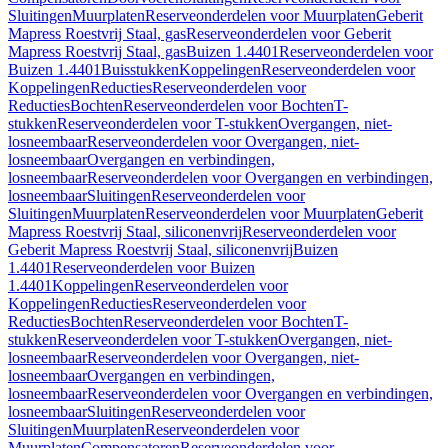
Sluitingen
Muurplaten
Reserveonderdelen voor Muurplaten
Geberit
Mapress Roestvrij Staal, gas
Reserveonderdelen voor Geberit
Mapress Roestvrij Staal, gas
Buizen 1.4401
Reserveonderdelen voor
Buizen 1.4401
Buisstukken
Koppelingen
Reserveonderdelen voor
Koppelingen
Reducties
Reserveonderdelen voor
Reducties
Bochten
Reserveonderdelen voor Bochten
T-
stukken
Reserveonderdelen voor T-stukken
Overgangen, niet-
losneembaar
Reserveonderdelen voor Overgangen, niet-
losneembaar
Overgangen en verbindingen,
losneembaar
Reserveonderdelen voor Overgangen en verbindingen,
losneembaar
Sluitingen
Reserveonderdelen voor
Sluitingen
Muurplaten
Reserveonderdelen voor Muurplaten
Geberit
Mapress Roestvrij Staal, siliconenvrij
Reserveonderdelen voor
Geberit Mapress Roestvrij Staal, siliconenvrij
Buizen
1.4401
Reserveonderdelen voor Buizen
1.4401
Koppelingen
Reserveonderdelen voor
Koppelingen
Reducties
Reserveonderdelen voor
Reducties
Bochten
Reserveonderdelen voor Bochten
T-
stukken
Reserveonderdelen voor T-stukken
Overgangen, niet-
losneembaar
Reserveonderdelen voor Overgangen, niet-
losneembaar
Overgangen en verbindingen,
losneembaar
Reserveonderdelen voor Overgangen en verbindingen,
losneembaar
Sluitingen
Reserveonderdelen voor
Sluitingen
Muurplaten
Reserveonderdelen voor
Muurplaten
Compensatoren
Reserveonderdelen voor