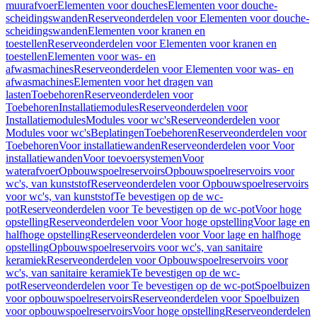
muurafvoer
Elementen voor douches
Elementen voor douche-
scheidingswanden
Reserveonderdelen voor Elementen voor douche-
scheidingswanden
Elementen voor kranen en
toestellen
Reserveonderdelen voor Elementen voor kranen en
toestellen
Elementen voor was- en
afwasmachines
Reserveonderdelen voor Elementen voor was- en
afwasmachines
Elementen voor het dragen van
lasten
Toebehoren
Reserveonderdelen voor
Toebehoren
Installatiemodules
Reserveonderdelen voor
Installatiemodules
Modules voor wc's
Reserveonderdelen voor
Modules voor wc's
Beplatingen
Toebehoren
Reserveonderdelen voor
Toebehoren
Voor installatiewanden
Reserveonderdelen voor Voor
installatiewanden
Voor toevoersystemen
Voor
waterafvoer
Opbouwspoelreservoirs
Opbouwspoelreservoirs voor
wc's, van kunststof
Reserveonderdelen voor Opbouwspoelreservoirs
voor wc's, van kunststof
Te bevestigen op de wc-
pot
Reserveonderdelen voor Te bevestigen op de wc-pot
Voor hoge
opstelling
Reserveonderdelen voor Voor hoge opstelling
Voor lage en
halfhoge opstelling
Reserveonderdelen voor Voor lage en halfhoge
opstelling
Opbouwspoelreservoirs voor wc's, van sanitaire
keramiek
Reserveonderdelen voor Opbouwspoelreservoirs voor
wc's, van sanitaire keramiek
Te bevestigen op de wc-
pot
Reserveonderdelen voor Te bevestigen op de wc-pot
Spoelbuizen
voor opbouwspoelreservoirs
Reserveonderdelen voor Spoelbuizen
voor opbouwspoelreservoirs
Voor hoge opstelling
Reserveonderdelen