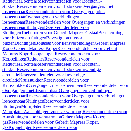
Reducties
Bochten
Reserveonderdelen voor Bochten
T-
stukken
Reserveonderdelen voor T-stukken
Overgangen, niet-
losneembaar
Reserveonderdelen voor Overgangen, niet-
losneembaar
Overgangen en verbindingen,
losneembaar
Reserveonderdelen voor Overgangen en verbindingen,
losneembaar
Sluitingen
Reserveonderdelen voor
Sluitingen
Toebehoren voor Geberit Mapress C-staal
Bescherming
voor buizen en fittingen
Bevestigingen voor
buizen
Dichtingen
Boutsets voor flensverbindingen
Geberit Mapress
Koper
Geberit Mapress Koper
Reserveonderdelen voor Geberit
Mapress Koper
Koppelingen
Reserveonderdelen voor
Koppelingen
Reducties
Reserveonderdelen voor
Reducties
Bochten
Reserveonderdelen voor Bochten
T-
stukken
Reserveonderdelen voor T-stukken
Inwendige
circulatie
Reserveonderdelen voor Inwendige
circulatie
Kruisstukken
Reserveonderdelen voor
Kruisstukken
Overgangen, niet-losneembaar
Reserveonderdelen voor
Overgangen, niet-losneembaar
Overgangen en verbindingen,
losneembaar
Reserveonderdelen voor Overgangen en verbindingen,
losneembaar
Sluitingen
Reserveonderdelen voor
Sluitingen
Muurplaten
Reserveonderdelen voor
Muurplaten
Aansluitingen voor verwarming
Reserveonderdelen voor
Aansluitingen voor verwarming
Geberit Mapress Koper,
gas
Reserveonderdelen voor Geberit Mapress Koper,
gas
Koppelingen
Reserveonderdelen voor