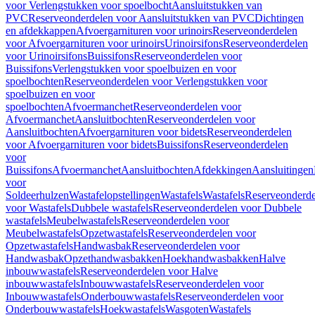
voor Verlengstukken voor spoelbocht
Aansluitstukken van
PVC
Reserveonderdelen voor Aansluitstukken van PVC
Dichtingen
en afdekkappen
Afvoergarnituren voor urinoirs
Reserveonderdelen
voor Afvoergarnituren voor urinoirs
Urinoirsifons
Reserveonderdelen
voor Urinoirsifons
Buissifons
Reserveonderdelen voor
Buissifons
Verlengstukken voor spoelbuizen en voor
spoelbochten
Reserveonderdelen voor Verlengstukken voor
spoelbuizen en voor
spoelbochten
Afvoermanchet
Reserveonderdelen voor
Afvoermanchet
Aansluitbochten
Reserveonderdelen voor
Aansluitbochten
Afvoergarnituren voor bidets
Reserveonderdelen
voor Afvoergarnituren voor bidets
Buissifons
Reserveonderdelen
voor
Buissifons
Afvoermanchet
Aansluitbochten
Afdekkingen
Aansluitingen
voor
Soldeerhulzen
Wastafelopstellingen
Wastafels
Wastafels
Reserveonderde
voor Wastafels
Dubbele wastafels
Reserveonderdelen voor Dubbele
wastafels
Meubelwastafels
Reserveonderdelen voor
Meubelwastafels
Opzetwastafels
Reserveonderdelen voor
Opzetwastafels
Handwasbak
Reserveonderdelen voor
Handwasbak
Opzethandwasbakken
Hoekhandwasbakken
Halve
inbouwwastafels
Reserveonderdelen voor Halve
inbouwwastafels
Inbouwwastafels
Reserveonderdelen voor
Inbouwwastafels
Onderbouwwastafels
Reserveonderdelen voor
Onderbouwwastafels
Hoekwastafels
Wasgoten
Wastafels