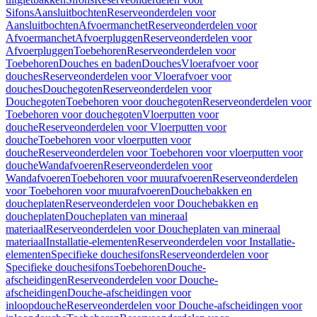
Sifons
Aansluitbochten
Reserveonderdelen voor
Aansluitbochten
Afvoermanchet
Reserveonderdelen voor
Afvoermanchet
Afvoerpluggen
Reserveonderdelen voor
Afvoerpluggen
Toebehoren
Reserveonderdelen voor
Toebehoren
Douches en baden
Douches
Vloerafvoer voor
douches
Reserveonderdelen voor Vloerafvoer voor
douches
Douchegoten
Reserveonderdelen voor
Douchegoten
Toebehoren voor douchegoten
Reserveonderdelen voor
Toebehoren voor douchegoten
Vloerputten voor
douche
Reserveonderdelen voor Vloerputten voor
douche
Toebehoren voor vloerputten voor
douche
Reserveonderdelen voor Toebehoren voor vloerputten voor
douche
Wandafvoeren
Reserveonderdelen voor
Wandafvoeren
Toebehoren voor muurafvoeren
Reserveonderdelen
voor Toebehoren voor muurafvoeren
Douchebakken en
doucheplaten
Reserveonderdelen voor Douchebakken en
doucheplaten
Doucheplaten van mineraal
materiaal
Reserveonderdelen voor Doucheplaten van mineraal
materiaal
Installatie-elementen
Reserveonderdelen voor Installatie-
elementen
Specifieke douchesifons
Reserveonderdelen voor
Specifieke douchesifons
Toebehoren
Douche-
afscheidingen
Reserveonderdelen voor Douche-
afscheidingen
Douche-afscheidingen voor
inloopdouche
Reserveonderdelen voor Douche-afscheidingen voor