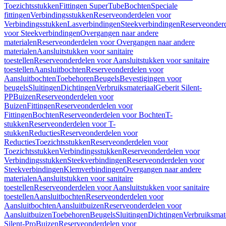
Toezichtsstukken
Fittingen SuperTube
Bochten
Speciale
fittingen
Verbindingsstukken
Reserveonderdelen voor
Verbindingsstukken
Lasverbindingen
Steekverbindingen
Reserveonder
voor Steekverbindingen
Overgangen naar andere
materialen
Reserveonderdelen voor Overgangen naar andere
materialen
Aansluitstukken voor sanitaire
toestellen
Reserveonderdelen voor Aansluitstukken voor sanitaire
toestellen
Aansluitbochten
Reserveonderdelen voor
Aansluitbochten
Toebehoren
Beugels
Bevestigingen voor
beugels
Sluitingen
Dichtingen
Verbruiksmateriaal
Geberit Silent-
PP
Buizen
Reserveonderdelen voor
Buizen
Fittingen
Reserveonderdelen voor
Fittingen
Bochten
Reserveonderdelen voor Bochten
T-
stukken
Reserveonderdelen voor T-
stukken
Reducties
Reserveonderdelen voor
Reducties
Toezichtsstukken
Reserveonderdelen voor
Toezichtsstukken
Verbindingsstukken
Reserveonderdelen voor
Verbindingsstukken
Steekverbindingen
Reserveonderdelen voor
Steekverbindingen
Klemverbindingen
Overgangen naar andere
materialen
Aansluitstukken voor sanitaire
toestellen
Reserveonderdelen voor Aansluitstukken voor sanitaire
toestellen
Aansluitbochten
Reserveonderdelen voor
Aansluitbochten
Aansluitbuizen
Reserveonderdelen voor
Aansluitbuizen
Toebehoren
Beugels
Sluitingen
Dichtingen
Verbruiksmat
Silent-Pro
Buizen
Reserveonderdelen voor