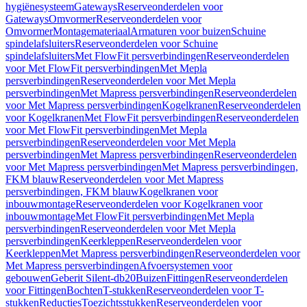
hygiënesysteem
Gateways
Reserveonderdelen voor
Gateways
Omvormer
Reserveonderdelen voor
Omvormer
Montagemateriaal
Armaturen voor buizen
Schuine
spindelafsluiters
Reserveonderdelen voor Schuine
spindelafsluiters
Met FlowFit persverbindingen
Reserveonderdelen
voor Met FlowFit persverbindingen
Met Mepla
persverbindingen
Reserveonderdelen voor Met Mepla
persverbindingen
Met Mapress persverbindingen
Reserveonderdelen
voor Met Mapress persverbindingen
Kogelkranen
Reserveonderdelen
voor Kogelkranen
Met FlowFit persverbindingen
Reserveonderdelen
voor Met FlowFit persverbindingen
Met Mepla
persverbindingen
Reserveonderdelen voor Met Mepla
persverbindingen
Met Mapress persverbindingen
Reserveonderdelen
voor Met Mapress persverbindingen
Met Mapress persverbindingen,
FKM blauw
Reserveonderdelen voor Met Mapress
persverbindingen, FKM blauw
Kogelkranen voor
inbouwmontage
Reserveonderdelen voor Kogelkranen voor
inbouwmontage
Met FlowFit persverbindingen
Met Mepla
persverbindingen
Reserveonderdelen voor Met Mepla
persverbindingen
Keerkleppen
Reserveonderdelen voor
Keerkleppen
Met Mapress persverbindingen
Reserveonderdelen voor
Met Mapress persverbindingen
Afvoersystemen voor
gebouwen
Geberit Silent-db20
Buizen
Fittingen
Reserveonderdelen
voor Fittingen
Bochten
T-stukken
Reserveonderdelen voor T-
stukken
Reducties
Toezichtsstukken
Reserveonderdelen voor