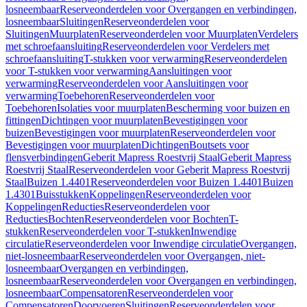
losneembaar
Reserveonderdelen voor Overgangen en verbindingen,
losneembaar
Sluitingen
Reserveonderdelen voor
Sluitingen
Muurplaten
Reserveonderdelen voor Muurplaten
Verdelers
met schroefaansluiting
Reserveonderdelen voor Verdelers met
schroefaansluiting
T-stukken voor verwarming
Reserveonderdelen
voor T-stukken voor verwarming
Aansluitingen voor
verwarming
Reserveonderdelen voor Aansluitingen voor
verwarming
Toebehoren
Reserveonderdelen voor
Toebehoren
Isolaties voor muurplaten
Bescherming voor buizen en
fittingen
Dichtingen voor muurplaten
Bevestigingen voor
buizen
Bevestigingen voor muurplaten
Reserveonderdelen voor
Bevestigingen voor muurplaten
Dichtingen
Boutsets voor
flensverbindingen
Geberit Mapress Roestvrij Staal
Geberit Mapress
Roestvrij Staal
Reserveonderdelen voor Geberit Mapress Roestvrij
Staal
Buizen 1.4401
Reserveonderdelen voor Buizen 1.4401
Buizen
1.4301
Buisstukken
Koppelingen
Reserveonderdelen voor
Koppelingen
Reducties
Reserveonderdelen voor
Reducties
Bochten
Reserveonderdelen voor Bochten
T-
stukken
Reserveonderdelen voor T-stukken
Inwendige
circulatie
Reserveonderdelen voor Inwendige circulatie
Overgangen,
niet-losneembaar
Reserveonderdelen voor Overgangen, niet-
losneembaar
Overgangen en verbindingen,
losneembaar
Reserveonderdelen voor Overgangen en verbindingen,
losneembaar
Compensatoren
Reserveonderdelen voor
Compensatoren
Doorvoeren
Sluitingen
Reserveonderdelen voor