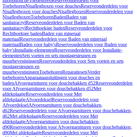
inloopdouche
Toebehoren
Reserveonderdelen voor
Toebehoren
Nisaflegboxen voor douches
Reserveonderdelen voor
Nisaflegboxen voor douches
Nisaflegboxen
Reserveonderdelen voor
Nisaflegboxen
Toebehoren
Baden
Baden van
sanitairacryl
Reserveonderdelen voor Baden van
sanitairacryl
Rechthoekige baden
Reserveonderdelen voor
Rechthoekige baden
Baden van mineraal
materiaal
Reserveonderdelen voor Baden van mineraal
materiaal
Baden voor baby's
Reserveonderdelen voor Baden voor
baby's
Installatie-elementen
Reserveonderdelen voor Installatie-
elementen
Sets voeten en sets montagesteunen en
muurbevestigingen
Reserveonderdelen voor Sets voeten en sets
montagesteunen en
muurbevestigingen
Toebehoren
Reparatiesets
Verder
toebehoren
Apparaataansluitingen voor douches en
baden
Afvoergarnituren voor douchebakken d52
Reserveonderdelen
voor Afvoergarnituren voor douchebakken d52
Met
afdekplaatje
Reserveonderdelen voor Met
afdekplaatje
Afvoerdeksel
Reserveonderdelen voor
Afvoerdeksel
Afvoergarnituren voor douchebakken,
d62
Reserveonderdelen voor Afvoergarnituren voor douchebakken,
d62
Met afdekplaatje
Reserveonderdelen voor Met
afdekplaatje
Afvoergarnituren voor douchebakken,
d90
Reserveonderdelen voor Afvoergarnituren voor douchebakken,
d90
Met afdekplaatje
Reserveonderdelen voor Met