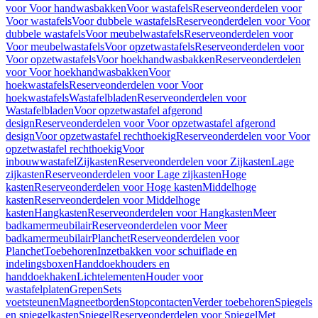
voor Voor handwasbakken
Voor wastafels
Reserveonderdelen voor
Voor wastafels
Voor dubbele wastafels
Reserveonderdelen voor Voor
dubbele wastafels
Voor meubelwastafels
Reserveonderdelen voor
Voor meubelwastafels
Voor opzetwastafels
Reserveonderdelen voor
Voor opzetwastafels
Voor hoekhandwasbakken
Reserveonderdelen
voor Voor hoekhandwasbakken
Voor
hoekwastafels
Reserveonderdelen voor Voor
hoekwastafels
Wastafelbladen
Reserveonderdelen voor
Wastafelbladen
Voor opzetwastafel afgerond
design
Reserveonderdelen voor Voor opzetwastafel afgerond
design
Voor opzetwastafel rechthoekig
Reserveonderdelen voor Voor
opzetwastafel rechthoekig
Voor
inbouwwastafel
Zijkasten
Reserveonderdelen voor Zijkasten
Lage
zijkasten
Reserveonderdelen voor Lage zijkasten
Hoge
kasten
Reserveonderdelen voor Hoge kasten
Middelhoge
kasten
Reserveonderdelen voor Middelhoge
kasten
Hangkasten
Reserveonderdelen voor Hangkasten
Meer
badkamermeubilair
Reserveonderdelen voor Meer
badkamermeubilair
Planchet
Reserveonderdelen voor
Planchet
Toebehoren
Inzetbakken voor schuiflade en
indelingsboxen
Handdoekhouders en
handdoekhaken
Lichtelementen
Houder voor
wastafelplaten
Grepen
Sets
voetsteunen
Magneetborden
Stopcontacten
Verder toebehoren
Spiegels
en spiegelkasten
Spiegel
Reserveonderdelen voor Spiegel
Met