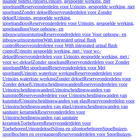
staande bidets
Urinoirs
Urinoirs, gespoelde werking, met
spoelrand
Reserveonderdelen voor Urinoirs, gespoelde werking, met
spoelrand
Zonder deksel
Reserveonderdelen voor Zonder
deksel
Urinoirs, gespoelde werking,
spoelrandloos
Reserveonderdelen voor Urinoirs, gespoelde werking,
spoelrandloos
Voor opbouw- en
inbouwurinoirsturing
Reserveonderdelen voor Voor opbouw- en
inbouwurinoirsturing
With integrated urinal flush
control
Reserveonderdelen voor With integrated urinal flush
control
Urinoirs gespoelde werking, met / voor wc-
deksel
Reserveonderdelen voor Urinoirs gespoelde werking, met /
voor wc-deksel
Zonder spoelrand
Reserveonderdelen voor Zonder
spoelrand
Met spoelrand
Reserveonderdelen voor Met
spoelrand
Urinoirs waterloze werking
Reserveonderdelen voor
Urinoirs waterloze werking
Zonder deksel
Reserveonderdelen voor
Zonder deksel
Urinoirscheidingswanden
Reserveonderdelen voor
Urinoirscheidingswanden
Urinoirscheidingswanden van
kunststof
Reserveonderdelen voor Urinoirscheidingswanden van
kunststof
Urinoirscheidingswanden van glas
Reserveonderdelen voor
Urinoirscheidingswanden van glas
Urinoirscheidingswanden van
sanitaire keramiek
Reserveonderdelen voor
Urinoirscheidingswanden van sanitaire
keramiek
Toebehoren
Reserveonderdelen voor
Toebehoren
Urinoirdeksel
Sifons en sifontoebehoren
Spoelbuizen,
spoelbochten en overgangen
Reserveonderdelen voor Spoelbuizen,