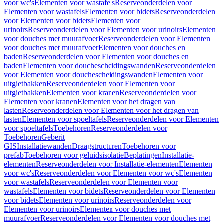
voor wc's
Elementen voor wastafels
Reserveonderdelen voor
Elementen voor wastafels
Elementen voor bidets
Reserveonderdelen
voor Elementen voor bidets
Elementen voor
urinoirs
Reserveonderdelen voor Elementen voor urinoirs
Elementen
voor douches met muurafvoer
Reserveonderdelen voor Elementen
voor douches met muurafvoer
Elementen voor douches en
baden
Reserveonderdelen voor Elementen voor douches en
baden
Elementen voor douchescheidingswanden
Reserveonderdelen
voor Elementen voor douchescheidingswanden
Elementen voor
uitgietbakken
Reserveonderdelen voor Elementen voor
uitgietbakken
Elementen voor kranen
Reserveonderdelen voor
Elementen voor kranen
Elementen voor het dragen van
lasten
Reserveonderdelen voor Elementen voor het dragen van
lasten
Elementen voor spoeltafels
Reserveonderdelen voor Elementen
voor spoeltafels
Toebehoren
Reserveonderdelen voor
Toebehoren
Geberit
GIS
Installatiewanden
Draagstructuren
Toebehoren voor
prefab
Toebehoren voor geluidsisolatie
Beplatingen
Installatie-
elementen
Reserveonderdelen voor Installatie-elementen
Elementen
voor wc's
Reserveonderdelen voor Elementen voor wc's
Elementen
voor wastafels
Reserveonderdelen voor Elementen voor
wastafels
Elementen voor bidets
Reserveonderdelen voor Elementen
voor bidets
Elementen voor urinoirs
Reserveonderdelen voor
Elementen voor urinoirs
Elementen voor douches met
muurafvoer
Reserveonderdelen voor Elementen voor douches met