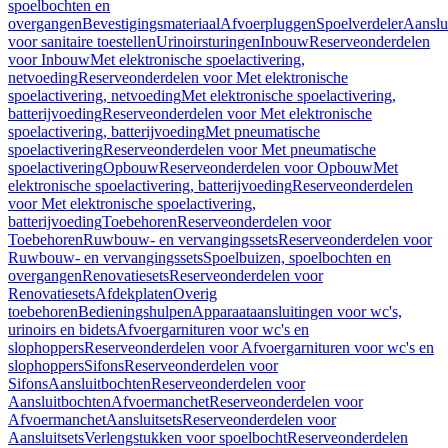
spoelbochten en
overgangen
Bevestigingsmateriaal
Afvoerpluggen
Spoelverdeler
Aanslu
voor sanitaire toestellen
Urinoirsturingen
Inbouw
Reserveonderdelen
voor Inbouw
Met elektronische spoelactivering,
netvoeding
Reserveonderdelen voor Met elektronische
spoelactivering, netvoeding
Met elektronische spoelactivering,
batterijvoeding
Reserveonderdelen voor Met elektronische
spoelactivering, batterijvoeding
Met pneumatische
spoelactivering
Reserveonderdelen voor Met pneumatische
spoelactivering
Opbouw
Reserveonderdelen voor Opbouw
Met
elektronische spoelactivering, batterijvoeding
Reserveonderdelen
voor Met elektronische spoelactivering,
batterijvoeding
Toebehoren
Reserveonderdelen voor
Toebehoren
Ruwbouw- en vervangingssets
Reserveonderdelen voor
Ruwbouw- en vervangingssets
Spoelbuizen, spoelbochten en
overgangen
Renovatiesets
Reserveonderdelen voor
Renovatiesets
Afdekplaten
Overig
toebehoren
Bedieningshulpen
Apparaataansluitingen voor wc's,
urinoirs en bidets
Afvoergarnituren voor wc's en
slophoppers
Reserveonderdelen voor Afvoergarnituren voor wc's en
slophoppers
Sifons
Reserveonderdelen voor
Sifons
Aansluitbochten
Reserveonderdelen voor
Aansluitbochten
Afvoermanchet
Reserveonderdelen voor
Afvoermanchet
Aansluitsets
Reserveonderdelen voor
Aansluitsets
Verlengstukken voor spoelbocht
Reserveonderdelen