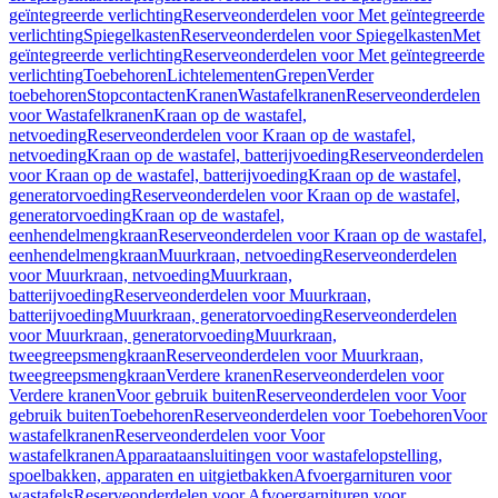
geïntegreerde verlichting
Reserveonderdelen voor Met geïntegreerde
verlichting
Spiegelkasten
Reserveonderdelen voor Spiegelkasten
Met
geïntegreerde verlichting
Reserveonderdelen voor Met geïntegreerde
verlichting
Toebehoren
Lichtelementen
Grepen
Verder
toebehoren
Stopcontacten
Kranen
Wastafelkranen
Reserveonderdelen
voor Wastafelkranen
Kraan op de wastafel,
netvoeding
Reserveonderdelen voor Kraan op de wastafel,
netvoeding
Kraan op de wastafel, batterijvoeding
Reserveonderdelen
voor Kraan op de wastafel, batterijvoeding
Kraan op de wastafel,
generatorvoeding
Reserveonderdelen voor Kraan op de wastafel,
generatorvoeding
Kraan op de wastafel,
eenhendelmengkraan
Reserveonderdelen voor Kraan op de wastafel,
eenhendelmengkraan
Muurkraan, netvoeding
Reserveonderdelen
voor Muurkraan, netvoeding
Muurkraan,
batterijvoeding
Reserveonderdelen voor Muurkraan,
batterijvoeding
Muurkraan, generatorvoeding
Reserveonderdelen
voor Muurkraan, generatorvoeding
Muurkraan,
tweegreepsmengkraan
Reserveonderdelen voor Muurkraan,
tweegreepsmengkraan
Verdere kranen
Reserveonderdelen voor
Verdere kranen
Voor gebruik buiten
Reserveonderdelen voor Voor
gebruik buiten
Toebehoren
Reserveonderdelen voor Toebehoren
Voor
wastafelkranen
Reserveonderdelen voor Voor
wastafelkranen
Apparaataansluitingen voor wastafelopstelling,
spoelbakken, apparaten en uitgietbakken
Afvoergarnituren voor
wastafels
Reserveonderdelen voor Afvoergarnituren voor