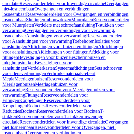
circulatie
Reserveonderdelen voor Inwendige circulatie
Overgangen,
niet-losneembaar
Overgangen en verbindingen,
losneembaar
Reserveonderdelen voor Overgangen en verbindingen,
losneembaar
Sluitingen
Inbouwdozen
Muurplaten
Reserveonderdelen
voor Muurplaten
Verdelers met schroefaansluiting
T-stukken voor
verwarming
Overgangen en verbindingen voor verwarming,
losneembaar
Aansluitingen voor verwarming
Reserveonderdelen
voor Aansluitingen voor verwarming
Toebehoren
Isolaties voor
aansluitingen
Afdichtingen voor buizen en fittingen
Afdichtingen
voor aansluitingen
Afdichtingen voor fittingen
Afdekking voor
fittingen
Bevestigingen voor buizen
Beschermbuizen en
inleghulpstukken
Bevestigingen voor
aansluitingen
Verdelerkasten
Systeemafdichtingen
Sets schroeven
voor flensverbindingen
Verbruiksmateriaal
Geberit
Mepla
Meerlagenbuizen
Reserveonderdelen voor
Meerlagenbuizen
Meerlagenbuizen voor
verwarming
Reserveonderdelen voor Meerlagenbuizen voor
verwarming
Fittingen
Reserveonderdelen voor
Fittingen
Koppelingen
Reserveonderdelen voor
Koppelingen
Reducties
Reserveonderdelen voor
Reducties
Bochten
Reserveonderdelen voor Bochten
T-
stukken
Reserveonderdelen voor T-stukken
Inwendige
circulatie
Reserveonderdelen voor Inwendige circulatie
Overgangen,
niet-losneembaar
Reserveonderdelen voor Overgangen, niet-
losneembaar
Overgangen en verbindingen,