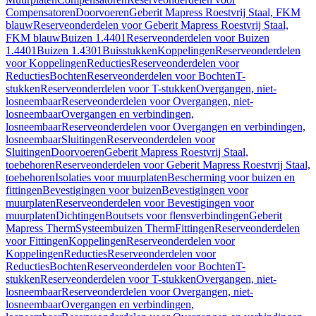
Compensatoren
Doorvoeren
Geberit Mapress Roestvrij Staal, FKM
blauw
Reserveonderdelen voor Geberit Mapress Roestvrij Staal,
FKM blauw
Buizen 1.4401
Reserveonderdelen voor Buizen
1.4401
Buizen 1.4301
Buisstukken
Koppelingen
Reserveonderdelen
voor Koppelingen
Reducties
Reserveonderdelen voor
Reducties
Bochten
Reserveonderdelen voor Bochten
T-
stukken
Reserveonderdelen voor T-stukken
Overgangen, niet-
losneembaar
Reserveonderdelen voor Overgangen, niet-
losneembaar
Overgangen en verbindingen,
losneembaar
Reserveonderdelen voor Overgangen en verbindingen,
losneembaar
Sluitingen
Reserveonderdelen voor
Sluitingen
Doorvoeren
Geberit Mapress Roestvrij Staal,
toebehoren
Reserveonderdelen voor Geberit Mapress Roestvrij Staal,
toebehoren
Isolaties voor muurplaten
Bescherming voor buizen en
fittingen
Bevestigingen voor buizen
Bevestigingen voor
muurplaten
Reserveonderdelen voor Bevestigingen voor
muurplaten
Dichtingen
Boutsets voor flensverbindingen
Geberit
Mapress Therm
Systeembuizen Therm
Fittingen
Reserveonderdelen
voor Fittingen
Koppelingen
Reserveonderdelen voor
Koppelingen
Reducties
Reserveonderdelen voor
Reducties
Bochten
Reserveonderdelen voor Bochten
T-
stukken
Reserveonderdelen voor T-stukken
Overgangen, niet-
losneembaar
Reserveonderdelen voor Overgangen, niet-
losneembaar
Overgangen en verbindingen,