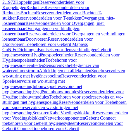
2.1972
Koppelingen
Reserveonderdelen voor
Koppelingen
Reducties
Reserveonderdelen voor
Reducties
Bochten
Reserveonderdelen voor Bochten
T-
stukken
Reserveonderdelen voor T-stukken
Overgangen, niet-
losneembaar
Reserveonderdelen voor Overgangen, niet-
losneembaar
Overgangen en verbindingen,
losneembaar
Reserveonderdelen voor Overgangen en verbindingen,
losneembaar
Doorvoeren
Reserveonderdelen voor
Doorvoeren
Toebehoren voor Geberit Mapress
CuNiFe
Dichtingen
Boutsets voor flensverbindingen
Geberit
hygiënesysteem
Hygiënespoeleenheden
Reserveonderdelen voor
Hygiënespoeleenheden
Toebehoren voor
hygiënespoeleenheden
Sensoren
Kabel
Begrenzer van
watervolumestroom
Afdekkingen en afdekplaten
Spoelreservoirs en
wc-sturing met hygiënespoeling
Reserveonderdelen voor
Spoelreservoirs en wc-sturing met
hygiënespoeling
Inbouwspoelreservoirs met
hygiënespoeling
Hygiëne inbouwmodules
Reserveonderdelen voor
Hygiëne inbouwmodules
Toebehoren voor spoelreservoirs en wc-
sturingen met hygiënespoeling
Reserveonderdelen voor Toebehoren
voor spoelreservoirs en wc-sturingen met
hygiënespoeling
Sensoren
Kabel
Voedingsblokken
Reserveonderdelen
voor Voedingsblokken
Netwerkcomponenten
Geberit Connect
toebehoren voor Geberit hygiënesysteem
Reserveonderdelen voor
Geberit Connect toebehoren voor Geberit