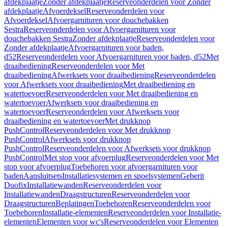
afdekplaatje
Zonder afdekplaatje
Reserveonderdelen voor Zonder
afdekplaatje
Afvoerdeksel
Reserveonderdelen voor
Afvoerdeksel
Afvoergarnituren voor douchebakken
Sestra
Reserveonderdelen voor Afvoergarnituren voor
douchebakken Sestra
Zonder afdekplaatje
Reserveonderdelen voor
Zonder afdekplaatje
Afvoergarnituren voor baden,
d52
Reserveonderdelen voor Afvoergarnituren voor baden, d52
Met
draaibediening
Reserveonderdelen voor Met
draaibediening
Afwerksets voor draaibediening
Reserveonderdelen
voor Afwerksets voor draaibediening
Met draaibediening en
watertoevoer
Reserveonderdelen voor Met draaibediening en
watertoevoer
Afwerksets voor draaibediening en
watertoevoer
Reserveonderdelen voor Afwerksets voor
draaibediening en watertoevoer
Met drukknop
PushControl
Reserveonderdelen voor Met drukknop
PushControl
Afwerksets voor drukknop
PushControl
Reserveonderdelen voor Afwerksets voor drukknop
PushControl
Met stop voor afvoerplug
Reserveonderdelen voor Met
stop voor afvoerplug
Toebehoren voor afvoergarnituren voor
baden
Aansluitsets
Installatiesystemen en spoelsystemen
Geberit
Duofix
Installatiewanden
Reserveonderdelen voor
Installatiewanden
Draagstructuren
Reserveonderdelen voor
Draagstructuren
Beplatingen
Toebehoren
Reserveonderdelen voor
Toebehoren
Installatie-elementen
Reserveonderdelen voor Installatie-
elementen
Elementen voor wc's
Reserveonderdelen voor Elementen