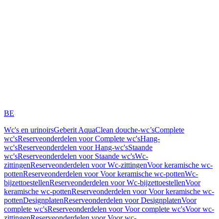
BE
Wc's en urinoirs
Geberit AquaClean douche-wc’s
Complete
wc's
Reserveonderdelen voor Complete wc's
Hang-
wc's
Reserveonderdelen voor Hang-wc's
Staande
wc's
Reserveonderdelen voor Staande wc's
Wc-
zittingen
Reserveonderdelen voor Wc-zittingen
Voor keramische wc-
potten
Reserveonderdelen voor Voor keramische wc-potten
Wc-
bijzettoestellen
Reserveonderdelen voor Wc-bijzettoestellen
Voor
keramische wc-potten
Reserveonderdelen voor Voor keramische wc-
potten
Designplaten
Reserveonderdelen voor Designplaten
Voor
complete wc's
Reserveonderdelen voor Voor complete wc's
Voor wc-
zittingen
Reserveonderdelen voor Voor wc-