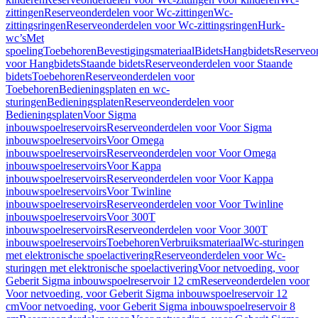
zittingen
Reserveonderdelen voor Wc-zittingen
Wc-
zittingsringen
Reserveonderdelen voor Wc-zittingsringen
Hurk-
wc’s
Met
spoeling
Toebehoren
Bevestigingsmateriaal
Bidets
Hangbidets
Reserveo
voor Hangbidets
Staande bidets
Reserveonderdelen voor Staande
bidets
Toebehoren
Reserveonderdelen voor
Toebehoren
Bedieningsplaten en wc-
sturingen
Bedieningsplaten
Reserveonderdelen voor
Bedieningsplaten
Voor Sigma
inbouwspoelreservoirs
Reserveonderdelen voor Voor Sigma
inbouwspoelreservoirs
Voor Omega
inbouwspoelreservoirs
Reserveonderdelen voor Voor Omega
inbouwspoelreservoirs
Voor Kappa
inbouwspoelreservoirs
Reserveonderdelen voor Voor Kappa
inbouwspoelreservoirs
Voor Twinline
inbouwspoelreservoirs
Reserveonderdelen voor Voor Twinline
inbouwspoelreservoirs
Voor 300T
inbouwspoelreservoirs
Reserveonderdelen voor Voor 300T
inbouwspoelreservoirs
Toebehoren
Verbruiksmateriaal
Wc-sturingen
met elektronische spoelactivering
Reserveonderdelen voor Wc-
sturingen met elektronische spoelactivering
Voor netvoeding, voor
Geberit Sigma inbouwspoelreservoir 12 cm
Reserveonderdelen voor
Voor netvoeding, voor Geberit Sigma inbouwspoelreservoir 12
cm
Voor netvoeding, voor Geberit Sigma inbouwspoelreservoir 8