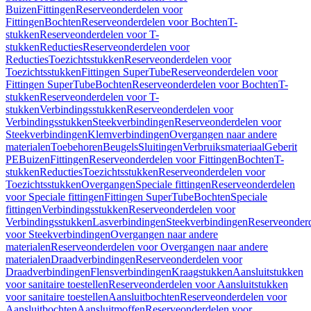
Buizen
Fittingen
Reserveonderdelen voor
Fittingen
Bochten
Reserveonderdelen voor Bochten
T-
stukken
Reserveonderdelen voor T-
stukken
Reducties
Reserveonderdelen voor
Reducties
Toezichtsstukken
Reserveonderdelen voor
Toezichtsstukken
Fittingen SuperTube
Reserveonderdelen voor
Fittingen SuperTube
Bochten
Reserveonderdelen voor Bochten
T-
stukken
Reserveonderdelen voor T-
stukken
Verbindingsstukken
Reserveonderdelen voor
Verbindingsstukken
Steekverbindingen
Reserveonderdelen voor
Steekverbindingen
Klemverbindingen
Overgangen naar andere
materialen
Toebehoren
Beugels
Sluitingen
Verbruiksmateriaal
Geberit
PE
Buizen
Fittingen
Reserveonderdelen voor Fittingen
Bochten
T-
stukken
Reducties
Toezichtsstukken
Reserveonderdelen voor
Toezichtsstukken
Overgangen
Speciale fittingen
Reserveonderdelen
voor Speciale fittingen
Fittingen SuperTube
Bochten
Speciale
fittingen
Verbindingsstukken
Reserveonderdelen voor
Verbindingsstukken
Lasverbindingen
Steekverbindingen
Reserveonder
voor Steekverbindingen
Overgangen naar andere
materialen
Reserveonderdelen voor Overgangen naar andere
materialen
Draadverbindingen
Reserveonderdelen voor
Draadverbindingen
Flensverbindingen
Kraagstukken
Aansluitstukken
voor sanitaire toestellen
Reserveonderdelen voor Aansluitstukken
voor sanitaire toestellen
Aansluitbochten
Reserveonderdelen voor
Aansluitbochten
Aansluitmoffen
Reserveonderdelen voor