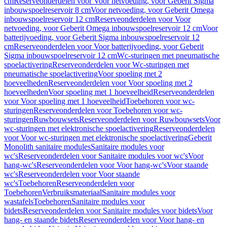
cm
Reserveonderdelen voor Voor netvoeding, voor Geberit Sigma
inbouwspoelreservoir 8 cm
Voor netvoeding, voor Geberit Omega
inbouwspoelreservoir 12 cm
Reserveonderdelen voor Voor
netvoeding, voor Geberit Omega inbouwspoelreservoir 12 cm
Voor
batterijvoeding, voor Geberit Sigma inbouwspoelreservoir 12
cm
Reserveonderdelen voor Voor batterijvoeding, voor Geberit
Sigma inbouwspoelreservoir 12 cm
Wc-sturingen met pneumatische
spoelactivering
Reserveonderdelen voor Wc-sturingen met
pneumatische spoelactivering
Voor spoeling met 2
hoeveelheden
Reserveonderdelen voor Voor spoeling met 2
hoeveelheden
Voor spoeling met 1 hoeveelheid
Reserveonderdelen
voor Voor spoeling met 1 hoeveelheid
Toebehoren voor wc-
sturingen
Reserveonderdelen voor Toebehoren voor wc-
sturingen
Ruwbouwsets
Reserveonderdelen voor Ruwbouwsets
Voor
wc-sturingen met elektronische spoelactivering
Reserveonderdelen
voor Voor wc-sturingen met elektronische spoelactivering
Geberit
Monolith sanitaire modules
Sanitaire modules voor
wc's
Reserveonderdelen voor Sanitaire modules voor wc's
Voor
hang-wc's
Reserveonderdelen voor Voor hang-wc's
Voor staande
wc's
Reserveonderdelen voor Voor staande
wc's
Toebehoren
Reserveonderdelen voor
Toebehoren
Verbruiksmateriaal
Sanitaire modules voor
wastafels
Toebehoren
Sanitaire modules voor
bidets
Reserveonderdelen voor Sanitaire modules voor bidets
Voor
hang- en staande bidets
Reserveonderdelen voor Voor hang- en