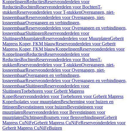
Koppelingen
Reducties
Reserveonderdelen voor
Reducties
Bochten
Reserveonderdelen voor Bochten
T-
stukken
Reserveonderdelen voor T-stukken
Overgangen, niet-
losneembaar
Reserveonderdelen voor Overgangen, niet-
losneembaar
Overgangen en verbindingen,
losneembaar
Reserveonderdelen voor Overgangen en verbindingen,
losneembaar
Sluitingen
Reserveonderdelen voor
Sluitingen
Muurplaten
Reserveonderdelen voor Muurplaten
Geberit
Mapress Koper, FKM blauw
Reserveonderdelen voor Geberit
Mapress Koper, FKM blauw
Koppelingen
Reserveonderdelen voor
Koppelingen
Reducties
Reserveonderdelen voor
Reducties
Bochten
Reserveonderdelen voor Bochten
T-
stukken
Reserveonderdelen voor T-stukken
Overgangen, niet-
losneembaar
Reserveonderdelen voor Overgangen, niet-
losneembaar
Overgangen en verbindingen,
losneembaar
Reserveonderdelen voor Overgangen en verbindingen,
losneembaar
Sluitingen
Reserveonderdelen voor
Sluitingen
Toebehoren voor Geberit Mapress
Koper
Reserveonderdelen voor Toebehoren voor Geberit Mapress
Koper
Isolaties voor muurplaten
Bescherming voor buizen en
fittingen
Bevestigingen voor buizen
Bevestigingen voor
muurplaten
Reserveonderdelen voor Bevestigingen voor
muurplaten
Dichtingen
Boutsets voor flensverbindingen
Geberit
Mapress CuNiFe
Geberit Mapress CuNiFe
Reserveonderdelen voor
Geberit Mapress CuNiFe
Buizen