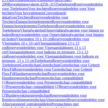
200
Bevestigingssysteem d250–315
Toebehoren
Reserveonderdelen
voor Toebehoren
Voor trechters
Reserveonderdelen voor Voor
trechters
Voor bevestigingen
Conventionele
dakafvoer
Trechters
Reserveonderdelen voor
Trechters
Dampschermelementen
Reserveonderdelen voor
Dampschermelementen
Toebehoren
Reserveonderdelen voor
Toebehoren
Vloerafwatering
Oppervlakteafwatering voor binnen en
buiten
Reserveonderdelen voor Oppervlakteafwatering voor binnen
en buiten
Vloerputten 10 x 10 cm
Reserveonderdelen voor
Vloerputten 10 x 10 cm
Vloeraansluitingen 13 x 13
cm
Reserveonderdelen voor Vloeraansluitingen 13 x 13
cm
Vloeraansluitingen voor balkons en terrassen, 13 x 13
cm
Reserveonderdelen voor Vloeraansluitingen voor balkons en
terrassen, 13 x 13 cm
Toebehoren
Reserveonderdelen voor
Toebehoren
Gereedschap
Gereedschap
Gereedschap voor Geberit
FlowFit
Reserveonderdelen voor Gereedschap voor Geberit
FlowFit
Handpersgereedschap
Reserveonderdelen voor
Handpersgereedschap
Persgereedschap compatibiliteit
[1]
Reserveonderdelen voor Persgereedschap compatibiliteit
[1]
Persgereedschap compatibiliteit [2]
Reserveonderdelen voor
Persgereedschap compatibiliteit
[2]
Buisbewerkingsgereedschap
Reserveonderdelen voor
Buisbewerkingsgereedschap
Afpersstoppen
Reserveonderdelen voor
Afpersstoppen
Controlemiddelen
Persmachines met