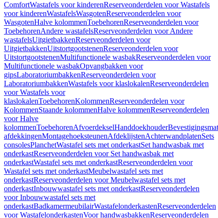
Comfort
Wastafels voor kinderen
Reserveonderdelen voor Wastafels
voor kinderen
Wastafels
Wasgoten
Reserveonderdelen voor
Wasgoten
Halve kolommen
Toebehoren
Reserveonderdelen voor
Toebehoren
Andere wastafels
Reserveonderdelen voor Andere
wastafels
Uitgietbakken
Reserveonderdelen voor
Uitgietbakken
Uitstortgootstenen
Reserveonderdelen voor
Uitstortgootstenen
Multifunctionele wasbak
Reserveonderdelen voor
Multifunctionele wasbak
Opvangbakken voor
gips
Laboratoriumbakken
Reserveonderdelen voor
Laboratoriumbakken
Wastafels voor klaslokalen
Reserveonderdelen
voor Wastafels voor
klaslokalen
Toebehoren
Kolommen
Reserveonderdelen voor
Kolommen
Staande kolommen
Halve kolommen
Reserveonderdelen
voor Halve
kolommen
Toebehoren
Afvoerdeksel
Handdoekhouder
Bevestigingsmat
afdekkingen
Montagehoeksteunen
Afdeklijsten
Achterwandplaten
Sets
consoles
Planchet
Wastafel sets met onderkast
Set handwasbak met
onderkast
Reserveonderdelen voor Set handwasbak met
onderkast
Wastafel sets met onderkast
Reserveonderdelen voor
Wastafel sets met onderkast
Meubelwastafel sets met
onderkast
Reserveonderdelen voor Meubelwastafel sets met
onderkast
Inbouwwastafel sets met onderkast
Reserveonderdelen
voor Inbouwwastafel sets met
onderkast
Badkamermeubilair
Wastafelonderkasten
Reserveonderdelen
voor Wastafelonderkasten
Voor handwasbakken
Reserveonderdelen