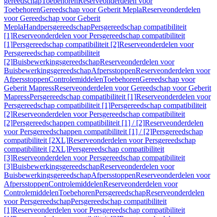
gereedschap
Toebehoren
Reserveonderdelen voor
Toebehoren
Gereedschap voor Geberit Mepla
Reserveonderdelen
voor Gereedschap voor Geberit
Mepla
Handpersgereedschap
Persgereedschap compatibiliteit
[1]
Reserveonderdelen voor Persgereedschap compatibiliteit
[1]
Persgereedschap compatibiliteit [2]
Reserveonderdelen voor
Persgereedschap compatibiliteit
[2]
Buisbewerkingsgereedschap
Reserveonderdelen voor
Buisbewerkingsgereedschap
Afpersstoppen
Reserveonderdelen voor
Afpersstoppen
Controlemiddelen
Toebehoren
Gereedschap voor
Geberit Mapress
Reserveonderdelen voor Gereedschap voor Geberit
Mapress
Persgereedschap compatibiliteit [1]
Reserveonderdelen voor
Persgereedschap compatibiliteit [1]
Persgereedschap compatibiliteit
[2]
Reserveonderdelen voor Persgereedschap compatibiliteit
[2]
Persgereedschappen compatibiliteit [1] / [2]
Reserveonderdelen
voor Persgereedschappen compatibiliteit [1] / [2]
Persgereedschap
compatibiliteit [2XL]
Reserveonderdelen voor Persgereedschap
compatibiliteit [2XL]
Persgereedschap compatibiliteit
[3]
Reserveonderdelen voor Persgereedschap compatibiliteit
[3]
Buisbewerkingsgereedschap
Reserveonderdelen voor
Buisbewerkingsgereedschap
Afpersstoppen
Reserveonderdelen voor
Afpersstoppen
Controlemiddelen
Reserveonderdelen voor
Controlemiddelen
Toebehoren
Persgereedschap
Reserveonderdelen
voor Persgereedschap
Persgereedschap compatibiliteit
[1]
Reserveonderdelen voor Persgereedschap compatibiliteit