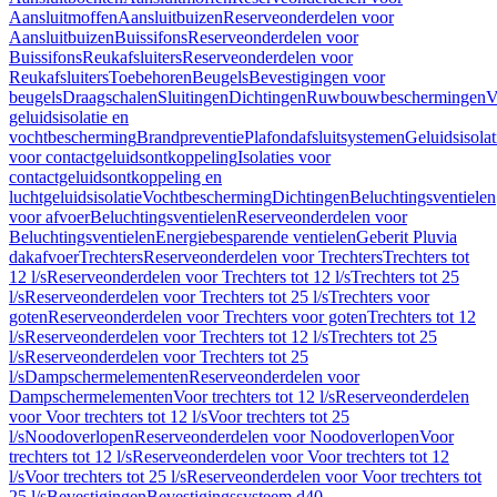
Aansluitmoffen
Aansluitbuizen
Reserveonderdelen voor
Aansluitbuizen
Buissifons
Reserveonderdelen voor
Buissifons
Reukafsluiters
Reserveonderdelen voor
Reukafsluiters
Toebehoren
Beugels
Bevestigingen voor
beugels
Draagschalen
Sluitingen
Dichtingen
Ruwbouwbeschermingen
V
geluidsisolatie en
vochtbescherming
Brandpreventie
Plafondafsluitsystemen
Geluidsisolat
voor contactgeluidsontkoppeling
Isolaties voor
contactgeluidsontkoppeling en
luchtgeluidsisolatie
Vochtbescherming
Dichtingen
Beluchtingsventielen
voor afvoer
Beluchtingsventielen
Reserveonderdelen voor
Beluchtingsventielen
Energiebesparende ventielen
Geberit Pluvia
dakafvoer
Trechters
Reserveonderdelen voor Trechters
Trechters tot
12 l/s
Reserveonderdelen voor Trechters tot 12 l/s
Trechters tot 25
l/s
Reserveonderdelen voor Trechters tot 25 l/s
Trechters voor
goten
Reserveonderdelen voor Trechters voor goten
Trechters tot 12
l/s
Reserveonderdelen voor Trechters tot 12 l/s
Trechters tot 25
l/s
Reserveonderdelen voor Trechters tot 25
l/s
Dampschermelementen
Reserveonderdelen voor
Dampschermelementen
Voor trechters tot 12 l/s
Reserveonderdelen
voor Voor trechters tot 12 l/s
Voor trechters tot 25
l/s
Noodoverlopen
Reserveonderdelen voor Noodoverlopen
Voor
trechters tot 12 l/s
Reserveonderdelen voor Voor trechters tot 12
l/s
Voor trechters tot 25 l/s
Reserveonderdelen voor Voor trechters tot
25 l/s
Bevestigingen
Bevestigingssysteem d40–