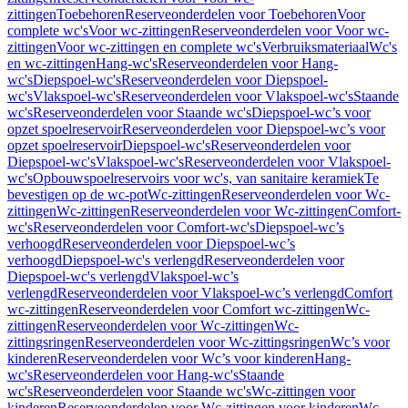
zittingen
Toebehoren
Reserveonderdelen voor Toebehoren
Voor
complete wc's
Voor wc-zittingen
Reserveonderdelen voor Voor wc-
zittingen
Voor wc-zittingen en complete wc's
Verbruiksmateriaal
Wc's
en wc-zittingen
Hang-wc's
Reserveonderdelen voor Hang-
wc's
Diepspoel-wc's
Reserveonderdelen voor Diepspoel-
wc's
Vlakspoel-wc's
Reserveonderdelen voor Vlakspoel-wc's
Staande
wc's
Reserveonderdelen voor Staande wc's
Diepspoel-wc’s voor
opzet spoelreservoir
Reserveonderdelen voor Diepspoel-wc’s voor
opzet spoelreservoir
Diepspoel-wc's
Reserveonderdelen voor
Diepspoel-wc's
Vlakspoel-wc's
Reserveonderdelen voor Vlakspoel-
wc's
Opbouwspoelreservoirs voor wc's, van sanitaire keramiek
Te
bevestigen op de wc-pot
Wc-zittingen
Reserveonderdelen voor Wc-
zittingen
Wc-zittingen
Reserveonderdelen voor Wc-zittingen
Comfort-
wc's
Reserveonderdelen voor Comfort-wc's
Diepspoel-wc’s
verhoogd
Reserveonderdelen voor Diepspoel-wc’s
verhoogd
Diepspoel-wc's verlengd
Reserveonderdelen voor
Diepspoel-wc's verlengd
Vlakspoel-wc’s
verlengd
Reserveonderdelen voor Vlakspoel-wc’s verlengd
Comfort
wc-zittingen
Reserveonderdelen voor Comfort wc-zittingen
Wc-
zittingen
Reserveonderdelen voor Wc-zittingen
Wc-
zittingsringen
Reserveonderdelen voor Wc-zittingsringen
Wc’s voor
kinderen
Reserveonderdelen voor Wc’s voor kinderen
Hang-
wc's
Reserveonderdelen voor Hang-wc's
Staande
wc's
Reserveonderdelen voor Staande wc's
Wc-zittingen voor
kinderen
Reserveonderdelen voor Wc-zittingen voor kinderen
Wc-