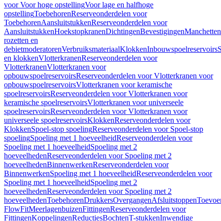
voor Voor hoge opstelling
Voor lage en halfhoge
opstelling
Toebehoren
Reserveonderdelen voor
Toebehoren
Aansluitstukken
Reserveonderdelen voor
Aansluitstukken
Hoekstopkranen
Dichtingen
Bevestigingen
Manchetten
rozetten en
debietmoderatoren
Verbruiksmateriaal
Klokken
Inbouwspoelreservoirs
en klokken
Vlotterkranen
Reserveonderdelen voor
Vlotterkranen
Vlotterkranen voor
opbouwspoelreservoirs
Reserveonderdelen voor Vlotterkranen voor
opbouwspoelreservoirs
Vlotterkranen voor keramische
spoelreservoirs
Reserveonderdelen voor Vlotterkranen voor
keramische spoelreservoirs
Vlotterkranen voor universeele
spoelreservoirs
Reserveonderdelen voor Vlotterkranen voor
universeele spoelreservoirs
Klokken
Reserveonderdelen voor
Klokken
Spoel-stop spoeling
Reserveonderdelen voor Spoel-stop
spoeling
Spoeling met 1 hoeveelheid
Reserveonderdelen voor
Spoeling met 1 hoeveelheid
Spoeling met 2
hoeveelheden
Reserveonderdelen voor Spoeling met 2
hoeveelheden
Binnenwerken
Reserveonderdelen voor
Binnenwerken
Spoeling met 1 hoeveelheid
Reserveonderdelen voor
Spoeling met 1 hoeveelheid
Spoeling met 2
hoeveelheden
Reserveonderdelen voor Spoeling met 2
hoeveelheden
Toebehoren
Drukkers
Overgangen
Afsluitstoppen
Toevoe
FlowFit
Meerlagenbuizen
Fittingen
Reserveonderdelen voor
Fittingen
Koppelingen
Reducties
Bochten
T-stukken
Inwendige