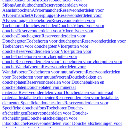
Sifons
Aansluitbochten
Reserveonderdelen voor
Aansluitbochten
Afvoermanchet
Reserveonderdelen voor
Afvoermanchet
Afvoerpluggen
Reserveonderdelen voor
Afvoerpluggen
Toebehoren
Reserveonderdelen voor
Toebehoren
Douches en baden
Douches
Vloerafvoer voor
douches
Reserveonderdelen voor Vloerafvoer voor
douches
Douchegoten
Reserveonderdelen voor
Douchegoten
Toebehoren voor douchegoten
Reserveonderdelen voor
Toebehoren voor douchegoten
Vloerputten voor
douche
Reserveonderdelen voor Vloerputten voor
douche
Toebehoren voor vloerputten voor
douche
Reserveonderdelen voor Toebehoren voor vloerputten voor
douche
Wandafvoeren
Reserveonderdelen voor
Wandafvoeren
Toebehoren voor muurafvoeren
Reserveonderdelen
voor Toebehoren voor muurafvoeren
Douchebakken en
doucheplaten
Reserveonderdelen voor Douchebakken en
doucheplaten
Doucheplaten van mineraal
materiaal
Reserveonderdelen voor Doucheplaten van mineraal
materiaal
Installatie-elementen
Reserveonderdelen voor Installatie-
elementen
Specifieke douchesifons
Reserveonderdelen voor
Specifieke douchesifons
Toebehoren
Douche-
afscheidingen
Reserveonderdelen voor Douche-
afscheidingen
Douche-afscheidingen voor
inloopdouche
Reserveonderdelen voor Douche-afscheidingen voor