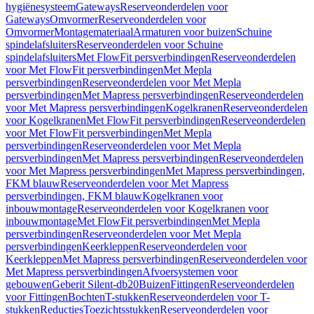
hygiënesysteem
Gateways
Reserveonderdelen voor
Gateways
Omvormer
Reserveonderdelen voor
Omvormer
Montagemateriaal
Armaturen voor buizen
Schuine
spindelafsluiters
Reserveonderdelen voor Schuine
spindelafsluiters
Met FlowFit persverbindingen
Reserveonderdelen
voor Met FlowFit persverbindingen
Met Mepla
persverbindingen
Reserveonderdelen voor Met Mepla
persverbindingen
Met Mapress persverbindingen
Reserveonderdelen
voor Met Mapress persverbindingen
Kogelkranen
Reserveonderdelen
voor Kogelkranen
Met FlowFit persverbindingen
Reserveonderdelen
voor Met FlowFit persverbindingen
Met Mepla
persverbindingen
Reserveonderdelen voor Met Mepla
persverbindingen
Met Mapress persverbindingen
Reserveonderdelen
voor Met Mapress persverbindingen
Met Mapress persverbindingen,
FKM blauw
Reserveonderdelen voor Met Mapress
persverbindingen, FKM blauw
Kogelkranen voor
inbouwmontage
Reserveonderdelen voor Kogelkranen voor
inbouwmontage
Met FlowFit persverbindingen
Met Mepla
persverbindingen
Reserveonderdelen voor Met Mepla
persverbindingen
Keerkleppen
Reserveonderdelen voor
Keerkleppen
Met Mapress persverbindingen
Reserveonderdelen voor
Met Mapress persverbindingen
Afvoersystemen voor
gebouwen
Geberit Silent-db20
Buizen
Fittingen
Reserveonderdelen
voor Fittingen
Bochten
T-stukken
Reserveonderdelen voor T-
stukken
Reducties
Toezichtsstukken
Reserveonderdelen voor