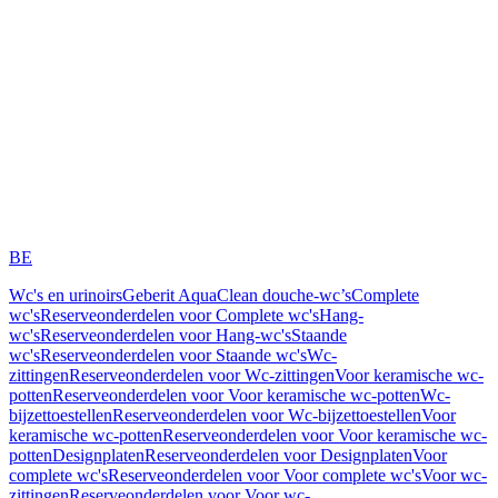
BE
Wc's en urinoirs
Geberit AquaClean douche-wc’s
Complete
wc's
Reserveonderdelen voor Complete wc's
Hang-
wc's
Reserveonderdelen voor Hang-wc's
Staande
wc's
Reserveonderdelen voor Staande wc's
Wc-
zittingen
Reserveonderdelen voor Wc-zittingen
Voor keramische wc-
potten
Reserveonderdelen voor Voor keramische wc-potten
Wc-
bijzettoestellen
Reserveonderdelen voor Wc-bijzettoestellen
Voor
keramische wc-potten
Reserveonderdelen voor Voor keramische wc-
potten
Designplaten
Reserveonderdelen voor Designplaten
Voor
complete wc's
Reserveonderdelen voor Voor complete wc's
Voor wc-
zittingen
Reserveonderdelen voor Voor wc-