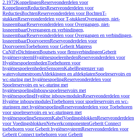
2.1972
Koppelingen
Reserveonderdelen voor
Koppelingen
Reducties
Reserveonderdelen voor
Reducties
Bochten
Reserveonderdelen voor Bochten
T-
stukken
Reserveonderdelen voor T-stukken
Overgangen, niet-
losneembaar
Reserveonderdelen voor Overgangen, niet-
losneembaar
Overgangen en verbindingen,
losneembaar
Reserveonderdelen voor Overgangen en verbindingen,
losneembaar
Doorvoeren
Reserveonderdelen voor
Doorvoeren
Toebehoren voor Geberit Mapress
CuNiFe
Dichtingen
Boutsets voor flensverbindingen
Geberit
hygiënesysteem
Hygiënespoeleenheden
Reserveonderdelen voor
Hygiënespoeleenheden
Toebehoren voor
hygiënespoeleenheden
Sensoren
Kabel
Begrenzer van
watervolumestroom
Afdekkingen en afdekplaten
Spoelreservoirs en
wc-sturing met hygiënespoeling
Reserveonderdelen voor
Spoelreservoirs en wc-sturing met
hygiënespoeling
Inbouwspoelreservoirs met
hygiënespoeling
Hygiëne inbouwmodules
Reserveonderdelen voor
Hygiëne inbouwmodules
Toebehoren voor spoelreservoirs en wc-
sturingen met hygiënespoeling
Reserveonderdelen voor Toebehoren
voor spoelreservoirs en wc-sturingen met
hygiënespoeling
Sensoren
Kabel
Voedingsblokken
Reserveonderdelen
voor Voedingsblokken
Netwerkcomponenten
Geberit Connect
toebehoren voor Geberit hygiënesysteem
Reserveonderdelen voor
Geberit Connect toebehoren voor Geberit