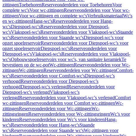
zittingen
Toebehoren
Reserveonderdelen voor Toebehoren
Voor
complete wc's
Voor wc-zittingen
Reserveonderdelen voor Voor wc-
zittingen
Voor wc-zittingen en complete wc's
Verbruiksmateriaal
Wc's
en wc-zittingen
Hang-wc's
Reserveonderdelen voor Hang-
wc's
Diepspoel-wc's
Reserveonderdelen voor Diepspoel-
wc's
Vlakspoel-wc's
Reserveonderdelen voor Vlakspoel-wc's
Staande
wc's
Reserveonderdelen voor Staande wc's
Diepspoel-wc’s voor
opzet spoelreservoir
Reserveonderdelen voor Diepspoel-wc’s voor
opzet spoelreservoir
Diepspoel-wc's
Reserveonderdelen voor
Diepspoel-wc's
Vlakspoel-wc's
Reserveonderdelen voor Vlakspoel-
wc's
Opbouwspoelreservoirs voor wc's, van sanitaire keramiek
Te
bevestigen op de wc-pot
Wc-zittingen
Reserveonderdelen voor Wc-
zittingen
Wc-zittingen
Reserveonderdelen voor Wc-zittingen
Comfort-
wc's
Reserveonderdelen voor Comfort-wc's
Diepspoel-wc’s
verhoogd
Reserveonderdelen voor Diepspoel-wc’s
verhoogd
Diepspoel-wc's verlengd
Reserveonderdelen voor
Diepspoel-wc's verlengd
Vlakspoel-wc’s
verlengd
Reserveonderdelen voor Vlakspoel-wc’s verlengd
Comfort
wc-zittingen
Reserveonderdelen voor Comfort wc-zittingen
Wc-
zittingen
Reserveonderdelen voor Wc-zittingen
Wc-
zittingsringen
Reserveonderdelen voor Wc-zittingsringen
Wc’s voor
kinderen
Reserveonderdelen voor Wc’s voor kinderen
Hang-
wc's
Reserveonderdelen voor Hang-wc's
Staande
wc's
Reserveonderdelen voor Staande wc's
Wc-zittingen voor
kinderen
Reserveonderdelen voor Wc-zittingen voor kinderen
Wc-