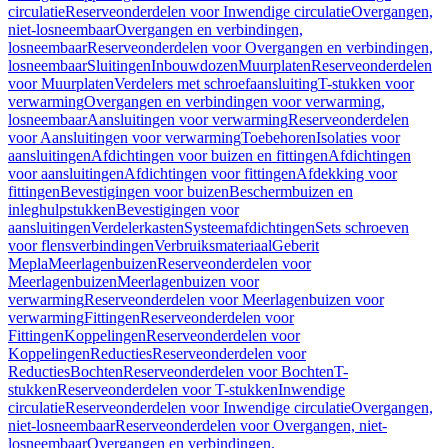
circulatie
Reserveonderdelen voor Inwendige circulatie
Overgangen,
niet-losneembaar
Overgangen en verbindingen,
losneembaar
Reserveonderdelen voor Overgangen en verbindingen,
losneembaar
Sluitingen
Inbouwdozen
Muurplaten
Reserveonderdelen
voor Muurplaten
Verdelers met schroefaansluiting
T-stukken voor
verwarming
Overgangen en verbindingen voor verwarming,
losneembaar
Aansluitingen voor verwarming
Reserveonderdelen
voor Aansluitingen voor verwarming
Toebehoren
Isolaties voor
aansluitingen
Afdichtingen voor buizen en fittingen
Afdichtingen
voor aansluitingen
Afdichtingen voor fittingen
Afdekking voor
fittingen
Bevestigingen voor buizen
Beschermbuizen en
inleghulpstukken
Bevestigingen voor
aansluitingen
Verdelerkasten
Systeemafdichtingen
Sets schroeven
voor flensverbindingen
Verbruiksmateriaal
Geberit
Mepla
Meerlagenbuizen
Reserveonderdelen voor
Meerlagenbuizen
Meerlagenbuizen voor
verwarming
Reserveonderdelen voor Meerlagenbuizen voor
verwarming
Fittingen
Reserveonderdelen voor
Fittingen
Koppelingen
Reserveonderdelen voor
Koppelingen
Reducties
Reserveonderdelen voor
Reducties
Bochten
Reserveonderdelen voor Bochten
T-
stukken
Reserveonderdelen voor T-stukken
Inwendige
circulatie
Reserveonderdelen voor Inwendige circulatie
Overgangen,
niet-losneembaar
Reserveonderdelen voor Overgangen, niet-
losneembaar
Overgangen en verbindingen,