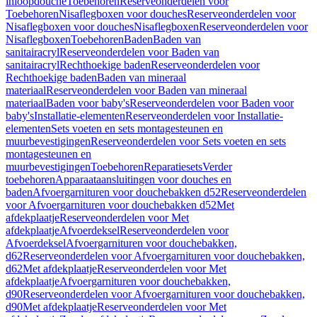
inloopdouche
Toebehoren
Reserveonderdelen voor
Toebehoren
Nisaflegboxen voor douches
Reserveonderdelen voor
Nisaflegboxen voor douches
Nisaflegboxen
Reserveonderdelen voor
Nisaflegboxen
Toebehoren
Baden
Baden van
sanitairacryl
Reserveonderdelen voor Baden van
sanitairacryl
Rechthoekige baden
Reserveonderdelen voor
Rechthoekige baden
Baden van mineraal
materiaal
Reserveonderdelen voor Baden van mineraal
materiaal
Baden voor baby's
Reserveonderdelen voor Baden voor
baby's
Installatie-elementen
Reserveonderdelen voor Installatie-
elementen
Sets voeten en sets montagesteunen en
muurbevestigingen
Reserveonderdelen voor Sets voeten en sets
montagesteunen en
muurbevestigingen
Toebehoren
Reparatiesets
Verder
toebehoren
Apparaataansluitingen voor douches en
baden
Afvoergarnituren voor douchebakken d52
Reserveonderdelen
voor Afvoergarnituren voor douchebakken d52
Met
afdekplaatje
Reserveonderdelen voor Met
afdekplaatje
Afvoerdeksel
Reserveonderdelen voor
Afvoerdeksel
Afvoergarnituren voor douchebakken,
d62
Reserveonderdelen voor Afvoergarnituren voor douchebakken,
d62
Met afdekplaatje
Reserveonderdelen voor Met
afdekplaatje
Afvoergarnituren voor douchebakken,
d90
Reserveonderdelen voor Afvoergarnituren voor douchebakken,
d90
Met afdekplaatje
Reserveonderdelen voor Met