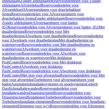
afdekplaatje
Zonder afdekplaatje
Reserveonderdelen voor Zonder
afdekplaatje
Afvoerdeksel
Reserveonderdelen voor
Afvoerdeksel
Afvoergarnituren voor douchebakken
Sestra
Reserveonderdelen voor Afvoergarnituren voor
douchebakken Sestra
Zonder afdekplaatje
Reserveonderdelen voor
Zonder afdekplaatje
Afvoergarnituren voor baden,
d52
Reserveonderdelen voor Afvoergarnituren voor baden, d52
Met
draaibediening
Reserveonderdelen voor Met
draaibediening
Afwerksets voor draaibediening
Reserveonderdelen
voor Afwerksets voor draaibediening
Met draaibediening en
watertoevoer
Reserveonderdelen voor Met draaibediening en
watertoevoer
Afwerksets voor draaibediening en
watertoevoer
Reserveonderdelen voor Afwerksets voor
draaibediening en watertoevoer
Met drukknop
PushControl
Reserveonderdelen voor Met drukknop
PushControl
Afwerksets voor drukknop
PushControl
Reserveonderdelen voor Afwerksets voor drukknop
PushControl
Met stop voor afvoerplug
Reserveonderdelen voor Met
stop voor afvoerplug
Toebehoren voor afvoergarnituren voor
baden
Aansluitsets
Installatiesystemen en spoelsystemen
Geberit
Duofix
Installatiewanden
Reserveonderdelen voor
Installatiewanden
Draagstructuren
Reserveonderdelen voor
Draagstructuren
Beplatingen
Toebehoren
Reserveonderdelen voor
Toebehoren
Installatie-elementen
Reserveonderdelen voor Installatie-
elementen
Elementen voor wc's
Reserveonderdelen voor Elementen