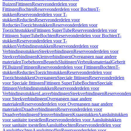
Buizen
Fittingen
Reserveonderdelen voor
Fittingen
Bochten
Reserveonderdelen voor Bochten
T-
stukken
Reserveonderdelen voor T-
stukken
Reducties
Reserveonderdelen voor
Reducties
Toezichtsstukken
Reserveonderdelen voor
Toezichtsstukken
Fittingen SuperTube
Reserveonderdelen voor
Fittingen SuperTube
Bochten
Reserveonderdelen voor Bochten
T-
stukken
Reserveonderdelen voor T-
stukken
Verbindingsstukken
Reserveonderdelen voor
Verbindingsstukken
Steekverbindingen
Reserveonderdelen voor
Steekverbindingen
Klemverbindingen
Overgangen naar andere
materialen
Toebehoren
Beugels
Sluitingen
Verbruiksmateriaal
Geberit
PE
Buizen
Fittingen
Reserveonderdelen voor Fittingen
Bochten
T-
stukken
Reducties
Toezichtsstukken
Reserveonderdelen voor
Toezichtsstukken
Overgangen
Speciale fittingen
Reserveonderdelen
voor Speciale fittingen
Fittingen SuperTube
Bochten
Speciale
fittingen
Verbindingsstukken
Reserveonderdelen voor
Verbindingsstukken
Lasverbindingen
Steekverbindingen
Reserveonder
voor Steekverbindingen
Overgangen naar andere
materialen
Reserveonderdelen voor Overgangen naar andere
materialen
Draadverbindingen
Reserveonderdelen voor
Draadverbindingen
Flensverbindingen
Kraagstukken
Aansluitstukken
voor sanitaire toestellen
Reserveonderdelen voor Aansluitstukken
voor sanitaire toestellen
Aansluitbochten
Reserveonderdelen voor
Aansluitbochten
Aansluitmoffen
Reserveonderdelen voor