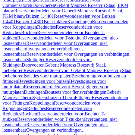
Compensatoren
Doorvoeren
Geberit Mapress Roestvrij Staal, FKM
blauw
Reserveonderdelen voor Geberit Mapress Roestvrij Staal,
FKM blauw
Buizen 1.4401
Reserveonderdelen voor Buizen
1.4401
Buizen 1.4301
Buisstukken
Koppelingen
Reserveonderdelen
voor Koppelingen
Reducties
Reserveonderdelen voor
Reducties
Bochten
Reserveonderdelen voor Bochten
T-
stukken
Reserveonderdelen voor T-stukken
Overgangen, niet-
losneembaar
Reserveonderdelen voor Overgangen, niet-
losneembaar
Overgangen en verbindingen,
losneembaar
Reserveonderdelen voor Overgangen en verbindingen,
losneembaar
Sluitingen
Reserveonderdelen voor
Sluitingen
Doorvoeren
Geberit Mapress Roestvrij Staal,
toebehoren
Reserveonderdelen voor Geberit Mapress Roestvrij Staal,
toebehoren
Isolaties voor muurplaten
Bescherming voor buizen en
fittingen
Bevestigingen voor buizen
Bevestigingen voor
muurplaten
Reserveonderdelen voor Bevestigingen voor
muurplaten
Dichtingen
Boutsets voor flensverbindingen
Geberit
Mapress Therm
Systeembuizen Therm
Fittingen
Reserveonderdelen
voor Fittingen
Koppelingen
Reserveonderdelen voor
Koppelingen
Reducties
Reserveonderdelen voor
Reducties
Bochten
Reserveonderdelen voor Bochten
T-
stukken
Reserveonderdelen voor T-stukken
Overgangen, niet-
losneembaar
Reserveonderdelen voor Overgangen, niet-
losneembaar
Overgangen en verbindingen,