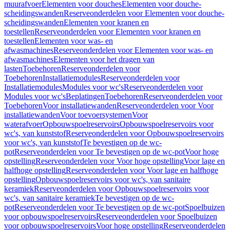
muurafvoer
Elementen voor douches
Elementen voor douche-
scheidingswanden
Reserveonderdelen voor Elementen voor douche-
scheidingswanden
Elementen voor kranen en
toestellen
Reserveonderdelen voor Elementen voor kranen en
toestellen
Elementen voor was- en
afwasmachines
Reserveonderdelen voor Elementen voor was- en
afwasmachines
Elementen voor het dragen van
lasten
Toebehoren
Reserveonderdelen voor
Toebehoren
Installatiemodules
Reserveonderdelen voor
Installatiemodules
Modules voor wc's
Reserveonderdelen voor
Modules voor wc's
Beplatingen
Toebehoren
Reserveonderdelen voor
Toebehoren
Voor installatiewanden
Reserveonderdelen voor Voor
installatiewanden
Voor toevoersystemen
Voor
waterafvoer
Opbouwspoelreservoirs
Opbouwspoelreservoirs voor
wc's, van kunststof
Reserveonderdelen voor Opbouwspoelreservoirs
voor wc's, van kunststof
Te bevestigen op de wc-
pot
Reserveonderdelen voor Te bevestigen op de wc-pot
Voor hoge
opstelling
Reserveonderdelen voor Voor hoge opstelling
Voor lage en
halfhoge opstelling
Reserveonderdelen voor Voor lage en halfhoge
opstelling
Opbouwspoelreservoirs voor wc's, van sanitaire
keramiek
Reserveonderdelen voor Opbouwspoelreservoirs voor
wc's, van sanitaire keramiek
Te bevestigen op de wc-
pot
Reserveonderdelen voor Te bevestigen op de wc-pot
Spoelbuizen
voor opbouwspoelreservoirs
Reserveonderdelen voor Spoelbuizen
voor opbouwspoelreservoirs
Voor hoge opstelling
Reserveonderdelen