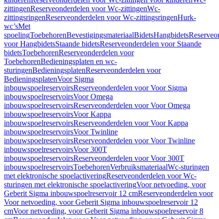
zittingen
Reserveonderdelen voor Wc-zittingen
Wc-
zittingsringen
Reserveonderdelen voor Wc-zittingsringen
Hurk-
wc’s
Met
spoeling
Toebehoren
Bevestigingsmateriaal
Bidets
Hangbidets
Reserveo
voor Hangbidets
Staande bidets
Reserveonderdelen voor Staande
bidets
Toebehoren
Reserveonderdelen voor
Toebehoren
Bedieningsplaten en wc-
sturingen
Bedieningsplaten
Reserveonderdelen voor
Bedieningsplaten
Voor Sigma
inbouwspoelreservoirs
Reserveonderdelen voor Voor Sigma
inbouwspoelreservoirs
Voor Omega
inbouwspoelreservoirs
Reserveonderdelen voor Voor Omega
inbouwspoelreservoirs
Voor Kappa
inbouwspoelreservoirs
Reserveonderdelen voor Voor Kappa
inbouwspoelreservoirs
Voor Twinline
inbouwspoelreservoirs
Reserveonderdelen voor Voor Twinline
inbouwspoelreservoirs
Voor 300T
inbouwspoelreservoirs
Reserveonderdelen voor Voor 300T
inbouwspoelreservoirs
Toebehoren
Verbruiksmateriaal
Wc-sturingen
met elektronische spoelactivering
Reserveonderdelen voor Wc-
sturingen met elektronische spoelactivering
Voor netvoeding, voor
Geberit Sigma inbouwspoelreservoir 12 cm
Reserveonderdelen voor
Voor netvoeding, voor Geberit Sigma inbouwspoelreservoir 12
cm
Voor netvoeding, voor Geberit Sigma inbouwspoelreservoir 8