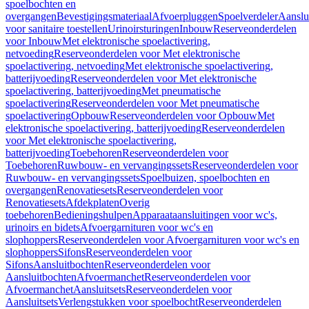
spoelbochten en
overgangen
Bevestigingsmateriaal
Afvoerpluggen
Spoelverdeler
Aanslu
voor sanitaire toestellen
Urinoirsturingen
Inbouw
Reserveonderdelen
voor Inbouw
Met elektronische spoelactivering,
netvoeding
Reserveonderdelen voor Met elektronische
spoelactivering, netvoeding
Met elektronische spoelactivering,
batterijvoeding
Reserveonderdelen voor Met elektronische
spoelactivering, batterijvoeding
Met pneumatische
spoelactivering
Reserveonderdelen voor Met pneumatische
spoelactivering
Opbouw
Reserveonderdelen voor Opbouw
Met
elektronische spoelactivering, batterijvoeding
Reserveonderdelen
voor Met elektronische spoelactivering,
batterijvoeding
Toebehoren
Reserveonderdelen voor
Toebehoren
Ruwbouw- en vervangingssets
Reserveonderdelen voor
Ruwbouw- en vervangingssets
Spoelbuizen, spoelbochten en
overgangen
Renovatiesets
Reserveonderdelen voor
Renovatiesets
Afdekplaten
Overig
toebehoren
Bedieningshulpen
Apparaataansluitingen voor wc's,
urinoirs en bidets
Afvoergarnituren voor wc's en
slophoppers
Reserveonderdelen voor Afvoergarnituren voor wc's en
slophoppers
Sifons
Reserveonderdelen voor
Sifons
Aansluitbochten
Reserveonderdelen voor
Aansluitbochten
Afvoermanchet
Reserveonderdelen voor
Afvoermanchet
Aansluitsets
Reserveonderdelen voor
Aansluitsets
Verlengstukken voor spoelbocht
Reserveonderdelen