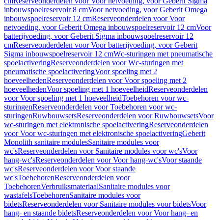
cm
Reserveonderdelen voor Voor netvoeding, voor Geberit Sigma
inbouwspoelreservoir 8 cm
Voor netvoeding, voor Geberit Omega
inbouwspoelreservoir 12 cm
Reserveonderdelen voor Voor
netvoeding, voor Geberit Omega inbouwspoelreservoir 12 cm
Voor
batterijvoeding, voor Geberit Sigma inbouwspoelreservoir 12
cm
Reserveonderdelen voor Voor batterijvoeding, voor Geberit
Sigma inbouwspoelreservoir 12 cm
Wc-sturingen met pneumatische
spoelactivering
Reserveonderdelen voor Wc-sturingen met
pneumatische spoelactivering
Voor spoeling met 2
hoeveelheden
Reserveonderdelen voor Voor spoeling met 2
hoeveelheden
Voor spoeling met 1 hoeveelheid
Reserveonderdelen
voor Voor spoeling met 1 hoeveelheid
Toebehoren voor wc-
sturingen
Reserveonderdelen voor Toebehoren voor wc-
sturingen
Ruwbouwsets
Reserveonderdelen voor Ruwbouwsets
Voor
wc-sturingen met elektronische spoelactivering
Reserveonderdelen
voor Voor wc-sturingen met elektronische spoelactivering
Geberit
Monolith sanitaire modules
Sanitaire modules voor
wc's
Reserveonderdelen voor Sanitaire modules voor wc's
Voor
hang-wc's
Reserveonderdelen voor Voor hang-wc's
Voor staande
wc's
Reserveonderdelen voor Voor staande
wc's
Toebehoren
Reserveonderdelen voor
Toebehoren
Verbruiksmateriaal
Sanitaire modules voor
wastafels
Toebehoren
Sanitaire modules voor
bidets
Reserveonderdelen voor Sanitaire modules voor bidets
Voor
hang- en staande bidets
Reserveonderdelen voor Voor hang- en