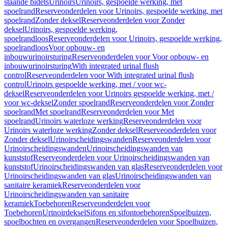
staande bidets
Urinoirs
Urinoirs, gespoelde werking, met
spoelrand
Reserveonderdelen voor Urinoirs, gespoelde werking, met
spoelrand
Zonder deksel
Reserveonderdelen voor Zonder
deksel
Urinoirs, gespoelde werking,
spoelrandloos
Reserveonderdelen voor Urinoirs, gespoelde werking,
spoelrandloos
Voor opbouw- en
inbouwurinoirsturing
Reserveonderdelen voor Voor opbouw- en
inbouwurinoirsturing
With integrated urinal flush
control
Reserveonderdelen voor With integrated urinal flush
control
Urinoirs gespoelde werking, met / voor wc-
deksel
Reserveonderdelen voor Urinoirs gespoelde werking, met /
voor wc-deksel
Zonder spoelrand
Reserveonderdelen voor Zonder
spoelrand
Met spoelrand
Reserveonderdelen voor Met
spoelrand
Urinoirs waterloze werking
Reserveonderdelen voor
Urinoirs waterloze werking
Zonder deksel
Reserveonderdelen voor
Zonder deksel
Urinoirscheidingswanden
Reserveonderdelen voor
Urinoirscheidingswanden
Urinoirscheidingswanden van
kunststof
Reserveonderdelen voor Urinoirscheidingswanden van
kunststof
Urinoirscheidingswanden van glas
Reserveonderdelen voor
Urinoirscheidingswanden van glas
Urinoirscheidingswanden van
sanitaire keramiek
Reserveonderdelen voor
Urinoirscheidingswanden van sanitaire
keramiek
Toebehoren
Reserveonderdelen voor
Toebehoren
Urinoirdeksel
Sifons en sifontoebehoren
Spoelbuizen,
spoelbochten en overgangen
Reserveonderdelen voor Spoelbuizen,