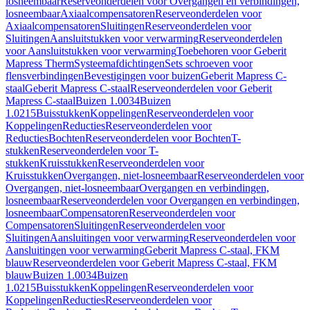
losneembaar
Reserveonderdelen voor Overgangen en verbindingen,
losneembaar
Axiaalcompensatoren
Reserveonderdelen voor
Axiaalcompensatoren
Sluitingen
Reserveonderdelen voor
Sluitingen
Aansluitstukken voor verwarming
Reserveonderdelen
voor Aansluitstukken voor verwarming
Toebehoren voor Geberit
Mapress Therm
Systeemafdichtingen
Sets schroeven voor
flensverbindingen
Bevestigingen voor buizen
Geberit Mapress C-
staal
Geberit Mapress C-staal
Reserveonderdelen voor Geberit
Mapress C-staal
Buizen 1.0034
Buizen
1.0215
Buisstukken
Koppelingen
Reserveonderdelen voor
Koppelingen
Reducties
Reserveonderdelen voor
Reducties
Bochten
Reserveonderdelen voor Bochten
T-
stukken
Reserveonderdelen voor T-
stukken
Kruisstukken
Reserveonderdelen voor
Kruisstukken
Overgangen, niet-losneembaar
Reserveonderdelen voor
Overgangen, niet-losneembaar
Overgangen en verbindingen,
losneembaar
Reserveonderdelen voor Overgangen en verbindingen,
losneembaar
Compensatoren
Reserveonderdelen voor
Compensatoren
Sluitingen
Reserveonderdelen voor
Sluitingen
Aansluitingen voor verwarming
Reserveonderdelen voor
Aansluitingen voor verwarming
Geberit Mapress C-staal, FKM
blauw
Reserveonderdelen voor Geberit Mapress C-staal, FKM
blauw
Buizen 1.0034
Buizen
1.0215
Buisstukken
Koppelingen
Reserveonderdelen voor
Koppelingen
Reducties
Reserveonderdelen voor