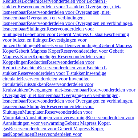
Reducties
Bochten
Reserveonderdelen voor Bochten
T-
stukken
Reserveonderdelen voor T-stukken
Overgangen, niet-
losneembaar
Reserveonderdelen voor Overgangen, niet-
losneembaar
Overgangen en verbindingen,
losneembaar
Reserveonderdelen voor Overgangen en verbindingen,
losneembaar
Sluitingen
Reserveonderdelen voor
Sluitingen
Toebehoren voor Geberit Mapress C-staal
Bescherming
voor buizen en fittingen
Bevestigingen voor
buizen
Dichtingen
Boutsets voor flensverbindingen
Geberit Mapress
Koper
Geberit Mapress Koper
Reserveonderdelen voor Geberit
Mapress Koper
Koppelingen
Reserveonderdelen voor
Koppelingen
Reducties
Reserveonderdelen voor
Reducties
Bochten
Reserveonderdelen voor Bochten
T-
stukken
Reserveonderdelen voor T-stukken
Inwendige
circulatie
Reserveonderdelen voor Inwendige
circulatie
Kruisstukken
Reserveonderdelen voor
Kruisstukken
Overgangen, niet-losneembaar
Reserveonderdelen voor
Overgangen, niet-losneembaar
Overgangen en verbindingen,
losneembaar
Reserveonderdelen voor Overgangen en verbindingen,
losneembaar
Sluitingen
Reserveonderdelen voor
Sluitingen
Muurplaten
Reserveonderdelen voor
Muurplaten
Aansluitingen voor verwarming
Reserveonderdelen voor
Aansluitingen voor verwarming
Geberit Mapress Koper,
gas
Reserveonderdelen voor Geberit Mapress Koper,
gas
Koppelingen
Reserveonderdelen voor