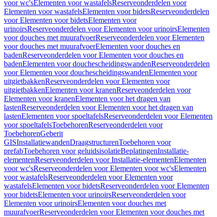
voor wc's
Elementen voor wastafels
Reserveonderdelen voor
Elementen voor wastafels
Elementen voor bidets
Reserveonderdelen
voor Elementen voor bidets
Elementen voor
urinoirs
Reserveonderdelen voor Elementen voor urinoirs
Elementen
voor douches met muurafvoer
Reserveonderdelen voor Elementen
voor douches met muurafvoer
Elementen voor douches en
baden
Reserveonderdelen voor Elementen voor douches en
baden
Elementen voor douchescheidingswanden
Reserveonderdelen
voor Elementen voor douchescheidingswanden
Elementen voor
uitgietbakken
Reserveonderdelen voor Elementen voor
uitgietbakken
Elementen voor kranen
Reserveonderdelen voor
Elementen voor kranen
Elementen voor het dragen van
lasten
Reserveonderdelen voor Elementen voor het dragen van
lasten
Elementen voor spoeltafels
Reserveonderdelen voor Elementen
voor spoeltafels
Toebehoren
Reserveonderdelen voor
Toebehoren
Geberit
GIS
Installatiewanden
Draagstructuren
Toebehoren voor
prefab
Toebehoren voor geluidsisolatie
Beplatingen
Installatie-
elementen
Reserveonderdelen voor Installatie-elementen
Elementen
voor wc's
Reserveonderdelen voor Elementen voor wc's
Elementen
voor wastafels
Reserveonderdelen voor Elementen voor
wastafels
Elementen voor bidets
Reserveonderdelen voor Elementen
voor bidets
Elementen voor urinoirs
Reserveonderdelen voor
Elementen voor urinoirs
Elementen voor douches met
muurafvoer
Reserveonderdelen voor Elementen voor douches met