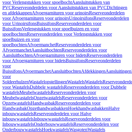
voor Verlengstukken voor spoelbocht
Aansluitstukken van
PVC
Reserveonderdelen voor Aansluitstukken van PVC
Dichtingen
en afdekkappen
Afvoergarnituren voor urinoirs
Reserveonderdelen
voor Afvoergarnituren voor urinoirs
Urinoirsifons
Reserveonderdelen
voor Urinoirsifons
Buissifons
Reserveonderdelen voor
Buissifons
Verlengstukken voor spoelbuizen en voor
spoelbochten
Reserveonderdelen voor Verlengstukken voor
spoelbuizen en voor
spoelbochten
Afvoermanchet
Reserveonderdelen voor
Afvoermanchet
Aansluitbochten
Reserveonderdelen voor
Aansluitbochten
Afvoergarnituren voor bidets
Reserveonderdelen
voor Afvoergarnituren voor bidets
Buissifons
Reserveonderdelen
voor
Buissifons
Afvoermanchet
Aansluitbochten
Afdekkingen
Aansluitingen
voor
Soldeerhulzen
Wastafelopstellingen
Wastafels
Wastafels
Reserveonderde
voor Wastafels
Dubbele wastafels
Reserveonderdelen voor Dubbele
wastafels
Meubelwastafels
Reserveonderdelen voor
Meubelwastafels
Opzetwastafels
Reserveonderdelen voor
Opzetwastafels
Handwasbak
Reserveonderdelen voor
Handwasbak
Opzethandwasbakken
Hoekhandwasbakken
Halve
inbouwwastafels
Reserveonderdelen voor Halve
inbouwwastafels
Inbouwwastafels
Reserveonderdelen voor
Inbouwwastafels
Onderbouwwastafels
Reserveonderdelen voor
Onderbouwwastafels
Hoekwastafels
Wasgoten
Wastafels