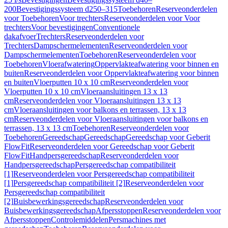
200
Bevestigingssysteem d250–315
Toebehoren
Reserveonderdelen
voor Toebehoren
Voor trechters
Reserveonderdelen voor Voor
trechters
Voor bevestigingen
Conventionele
dakafvoer
Trechters
Reserveonderdelen voor
Trechters
Dampschermelementen
Reserveonderdelen voor
Dampschermelementen
Toebehoren
Reserveonderdelen voor
Toebehoren
Vloerafwatering
Oppervlakteafwatering voor binnen en
buiten
Reserveonderdelen voor Oppervlakteafwatering voor binnen
en buiten
Vloerputten 10 x 10 cm
Reserveonderdelen voor
Vloerputten 10 x 10 cm
Vloeraansluitingen 13 x 13
cm
Reserveonderdelen voor Vloeraansluitingen 13 x 13
cm
Vloeraansluitingen voor balkons en terrassen, 13 x 13
cm
Reserveonderdelen voor Vloeraansluitingen voor balkons en
terrassen, 13 x 13 cm
Toebehoren
Reserveonderdelen voor
Toebehoren
Gereedschap
Gereedschap
Gereedschap voor Geberit
FlowFit
Reserveonderdelen voor Gereedschap voor Geberit
FlowFit
Handpersgereedschap
Reserveonderdelen voor
Handpersgereedschap
Persgereedschap compatibiliteit
[1]
Reserveonderdelen voor Persgereedschap compatibiliteit
[1]
Persgereedschap compatibiliteit [2]
Reserveonderdelen voor
Persgereedschap compatibiliteit
[2]
Buisbewerkingsgereedschap
Reserveonderdelen voor
Buisbewerkingsgereedschap
Afpersstoppen
Reserveonderdelen voor
Afpersstoppen
Controlemiddelen
Persmachines met