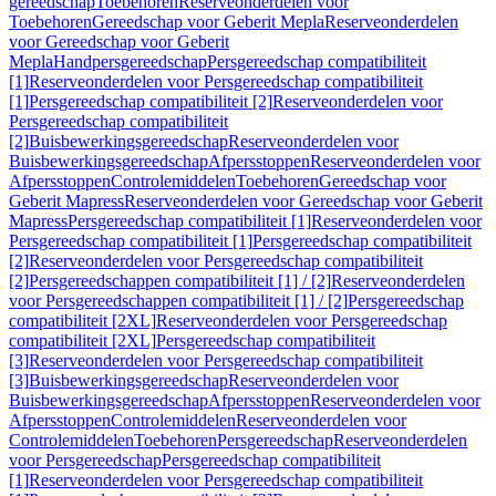
gereedschap
Toebehoren
Reserveonderdelen voor
Toebehoren
Gereedschap voor Geberit Mepla
Reserveonderdelen
voor Gereedschap voor Geberit
Mepla
Handpersgereedschap
Persgereedschap compatibiliteit
[1]
Reserveonderdelen voor Persgereedschap compatibiliteit
[1]
Persgereedschap compatibiliteit [2]
Reserveonderdelen voor
Persgereedschap compatibiliteit
[2]
Buisbewerkingsgereedschap
Reserveonderdelen voor
Buisbewerkingsgereedschap
Afpersstoppen
Reserveonderdelen voor
Afpersstoppen
Controlemiddelen
Toebehoren
Gereedschap voor
Geberit Mapress
Reserveonderdelen voor Gereedschap voor Geberit
Mapress
Persgereedschap compatibiliteit [1]
Reserveonderdelen voor
Persgereedschap compatibiliteit [1]
Persgereedschap compatibiliteit
[2]
Reserveonderdelen voor Persgereedschap compatibiliteit
[2]
Persgereedschappen compatibiliteit [1] / [2]
Reserveonderdelen
voor Persgereedschappen compatibiliteit [1] / [2]
Persgereedschap
compatibiliteit [2XL]
Reserveonderdelen voor Persgereedschap
compatibiliteit [2XL]
Persgereedschap compatibiliteit
[3]
Reserveonderdelen voor Persgereedschap compatibiliteit
[3]
Buisbewerkingsgereedschap
Reserveonderdelen voor
Buisbewerkingsgereedschap
Afpersstoppen
Reserveonderdelen voor
Afpersstoppen
Controlemiddelen
Reserveonderdelen voor
Controlemiddelen
Toebehoren
Persgereedschap
Reserveonderdelen
voor Persgereedschap
Persgereedschap compatibiliteit
[1]
Reserveonderdelen voor Persgereedschap compatibiliteit