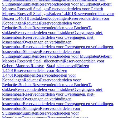
Sluitingen
Muurplaten
Reserveonderdelen voor Muurplaten
Geberit
Mapress Roestvrij Staal, gas
Reserveonderdelen voor Geberit
Mapress Roestvrij Staal, gas
Buizen 1.4401
Reserveonderdelen voor
Buizen 1.4401
Buisstukken
Koppelingen
Reserveonderdelen voor
Koppelingen
Reducties
Reserveonderdelen voor
Reducties
Bochten
Reserveonderdelen voor Bochten
T-
stukken
Reserveonderdelen voor T-stukken
Overgangen, niet-
losneembaar
Reserveonderdelen voor Overgangen, niet-
losneembaar
Overgangen en verbindingen,
losneembaar
Reserveonderdelen voor Overgangen en verbindingen,
losneembaar
Sluitingen
Reserveonderdelen voor
Sluitingen
Muurplaten
Reserveonderdelen voor Muurplaten
Geberit
Mapress Roestvrij Staal, siliconenvrij
Reserveonderdelen voor
Geberit Mapress Roestvrij Staal, siliconenvrij
Buizen
1.4401
Reserveonderdelen voor Buizen
1.4401
Koppelingen
Reserveonderdelen voor
Koppelingen
Reducties
Reserveonderdelen voor
Reducties
Bochten
Reserveonderdelen voor Bochten
T-
stukken
Reserveonderdelen voor T-stukken
Overgangen, niet-
losneembaar
Reserveonderdelen voor Overgangen, niet-
losneembaar
Overgangen en verbindingen,
losneembaar
Reserveonderdelen voor Overgangen en verbindingen,
losneembaar
Sluitingen
Reserveonderdelen voor
Sluitingen
Muurplaten
Reserveonderdelen voor
Muurplaten
Compensatoren
Reserveonderdelen voor