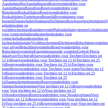
Aansluitmoffen
Aansluitbuizen
Reserveonderdelen voor
Aansluitbuizen
Buissifons
Reserveonderdelen voor
Buissifons
Reukafsluiters
Reserveonderdelen voor
Reukafsluiters
Toebehoren
Beugels
Bevestigingen voor
beugels
Draagschalen
Sluitingen
Dichtingen
Ruwbouwbeschermingen
V
geluidsisolatie en
vochtbescherming
Brandpreventie
Plafondafsluitsystemen
Geluidsisolat
voor contactgeluidsontkoppeling
Isolaties voor
contactgeluidsontkoppeling en
luchtgeluidsisolatie
Vochtbescherming
Dichtingen
Beluchtingsventielen
voor afvoer
Beluchtingsventielen
Reserveonderdelen voor
Beluchtingsventielen
Energiebesparende ventielen
Geberit Pluvia
dakafvoer
Trechters
Reserveonderdelen voor Trechters
Trechters tot
12 l/s
Reserveonderdelen voor Trechters tot 12 l/s
Trechters tot 25
l/s
Reserveonderdelen voor Trechters tot 25 l/s
Trechters voor
goten
Reserveonderdelen voor Trechters voor goten
Trechters tot 12
l/s
Reserveonderdelen voor Trechters tot 12 l/s
Trechters tot 25
l/s
Reserveonderdelen voor Trechters tot 25
l/s
Dampschermelementen
Reserveonderdelen voor
Dampschermelementen
Voor trechters tot 12 l/s
Reserveonderdelen
voor Voor trechters tot 12 l/s
Voor trechters tot 25
l/s
Noodoverlopen
Reserveonderdelen voor Noodoverlopen
Voor
trechters tot 12 l/s
Reserveonderdelen voor Voor trechters tot 12
l/s
Voor trechters tot 25 l/s
Reserveonderdelen voor Voor trechters tot
25 l/s
Bevestigingen
Bevestigingssysteem d40–