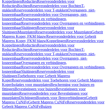
Koppelingen
Reducties
Reserveonderdelen voor
Reducties
Bochten
Reserveonderdelen voor Bochten
T-
stukken
Reserveonderdelen voor T-stukken
Overgangen, niet-
losneembaar
Reserveonderdelen voor Overgangen, niet-
losneembaar
Overgangen en verbindingen,
losneembaar
Reserveonderdelen voor Overgangen en verbindingen,
losneembaar
Sluitingen
Reserveonderdelen voor
Sluitingen
Muurplaten
Reserveonderdelen voor Muurplaten
Geberit
Mapress Koper, FKM blauw
Reserveonderdelen voor Geberit
Mapress Koper, FKM blauw
Koppelingen
Reserveonderdelen voor
Koppelingen
Reducties
Reserveonderdelen voor
Reducties
Bochten
Reserveonderdelen voor Bochten
T-
stukken
Reserveonderdelen voor T-stukken
Overgangen, niet-
losneembaar
Reserveonderdelen voor Overgangen, niet-
losneembaar
Overgangen en verbindingen,
losneembaar
Reserveonderdelen voor Overgangen en verbindingen,
losneembaar
Sluitingen
Reserveonderdelen voor
Sluitingen
Toebehoren voor Geberit Mapress
Koper
Reserveonderdelen voor Toebehoren voor Geberit Mapress
Koper
Isolaties voor muurplaten
Bescherming voor buizen en
fittingen
Bevestigingen voor buizen
Bevestigingen voor
muurplaten
Reserveonderdelen voor Bevestigingen voor
muurplaten
Dichtingen
Boutsets voor flensverbindingen
Geberit
Mapress CuNiFe
Geberit Mapress CuNiFe
Reserveonderdelen voor
Geberit Mapress CuNiFe
Buizen