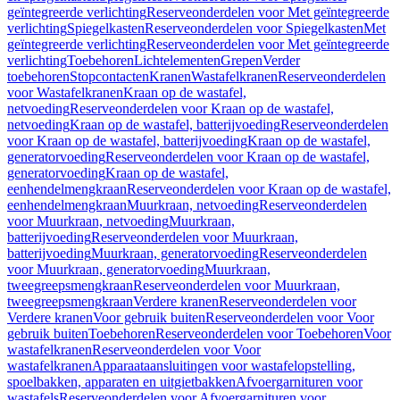
geïntegreerde verlichting
Reserveonderdelen voor Met geïntegreerde
verlichting
Spiegelkasten
Reserveonderdelen voor Spiegelkasten
Met
geïntegreerde verlichting
Reserveonderdelen voor Met geïntegreerde
verlichting
Toebehoren
Lichtelementen
Grepen
Verder
toebehoren
Stopcontacten
Kranen
Wastafelkranen
Reserveonderdelen
voor Wastafelkranen
Kraan op de wastafel,
netvoeding
Reserveonderdelen voor Kraan op de wastafel,
netvoeding
Kraan op de wastafel, batterijvoeding
Reserveonderdelen
voor Kraan op de wastafel, batterijvoeding
Kraan op de wastafel,
generatorvoeding
Reserveonderdelen voor Kraan op de wastafel,
generatorvoeding
Kraan op de wastafel,
eenhendelmengkraan
Reserveonderdelen voor Kraan op de wastafel,
eenhendelmengkraan
Muurkraan, netvoeding
Reserveonderdelen
voor Muurkraan, netvoeding
Muurkraan,
batterijvoeding
Reserveonderdelen voor Muurkraan,
batterijvoeding
Muurkraan, generatorvoeding
Reserveonderdelen
voor Muurkraan, generatorvoeding
Muurkraan,
tweegreepsmengkraan
Reserveonderdelen voor Muurkraan,
tweegreepsmengkraan
Verdere kranen
Reserveonderdelen voor
Verdere kranen
Voor gebruik buiten
Reserveonderdelen voor Voor
gebruik buiten
Toebehoren
Reserveonderdelen voor Toebehoren
Voor
wastafelkranen
Reserveonderdelen voor Voor
wastafelkranen
Apparaataansluitingen voor wastafelopstelling,
spoelbakken, apparaten en uitgietbakken
Afvoergarnituren voor
wastafels
Reserveonderdelen voor Afvoergarnituren voor