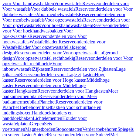
voor Voor handwasbakken
Voor wastafels
Reserveonderdelen voor
Voor wastafels
Voor dubbele wastafels
Reserveonderdelen voor Voor
dubbele wastafels
Voor meubelwastafels
Reserveonderdelen voor
Voor meubelwastafels
Voor opzetwastafels
Reserveonderdelen voor
Voor opzetwastafels
Voor hoekhandwasbakken
Reserveonderdelen
voor Voor hoekhandwasbakken
Voor
hoekwastafels
Reserveonderdelen voor Voor
hoekwastafels
Wastafelbladen
Reserveonderdelen voor
Wastafelbladen
Voor opzetwastafel afgerond
design
Reserveonderdelen voor Voor opzetwastafel afgerond
design
Voor opzetwastafel rechthoekig
Reserveonderdelen voor Voor
opzetwastafel rechthoekig
Voor
inbouwwastafel
Zijkasten
Reserveonderdelen voor Zijkasten
Lage
zijkasten
Reserveonderdelen voor Lage zijkasten
Hoge
kasten
Reserveonderdelen voor Hoge kasten
Middelhoge
kasten
Reserveonderdelen voor Middelhoge
kasten
Hangkasten
Reserveonderdelen voor Hangkasten
Meer
badkamermeubilair
Reserveonderdelen voor Meer
badkamermeubilair
Planchet
Reserveonderdelen voor
Planchet
Toebehoren
Inzetbakken voor schuiflade en
indelingsboxen
Handdoekhouders en
handdoekhaken
Lichtelementen
Houder voor
wastafelplaten
Grepen
Sets
voetsteunen
Magneetborden
Stopcontacten
Verder toebehoren
Spiegels
en spiegelkasten
Spiegel
Reserveonderdelen voor Spiegel
Met