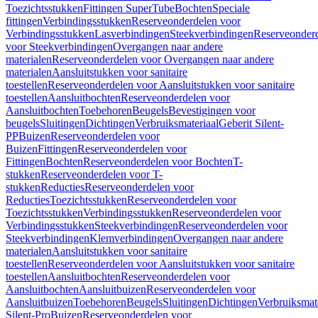
Toezichtsstukken
Fittingen SuperTube
Bochten
Speciale
fittingen
Verbindingsstukken
Reserveonderdelen voor
Verbindingsstukken
Lasverbindingen
Steekverbindingen
Reserveonder
voor Steekverbindingen
Overgangen naar andere
materialen
Reserveonderdelen voor Overgangen naar andere
materialen
Aansluitstukken voor sanitaire
toestellen
Reserveonderdelen voor Aansluitstukken voor sanitaire
toestellen
Aansluitbochten
Reserveonderdelen voor
Aansluitbochten
Toebehoren
Beugels
Bevestigingen voor
beugels
Sluitingen
Dichtingen
Verbruiksmateriaal
Geberit Silent-
PP
Buizen
Reserveonderdelen voor
Buizen
Fittingen
Reserveonderdelen voor
Fittingen
Bochten
Reserveonderdelen voor Bochten
T-
stukken
Reserveonderdelen voor T-
stukken
Reducties
Reserveonderdelen voor
Reducties
Toezichtsstukken
Reserveonderdelen voor
Toezichtsstukken
Verbindingsstukken
Reserveonderdelen voor
Verbindingsstukken
Steekverbindingen
Reserveonderdelen voor
Steekverbindingen
Klemverbindingen
Overgangen naar andere
materialen
Aansluitstukken voor sanitaire
toestellen
Reserveonderdelen voor Aansluitstukken voor sanitaire
toestellen
Aansluitbochten
Reserveonderdelen voor
Aansluitbochten
Aansluitbuizen
Reserveonderdelen voor
Aansluitbuizen
Toebehoren
Beugels
Sluitingen
Dichtingen
Verbruiksmat
Silent-Pro
Buizen
Reserveonderdelen voor