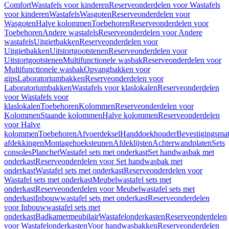
Comfort
Wastafels voor kinderen
Reserveonderdelen voor Wastafels
voor kinderen
Wastafels
Wasgoten
Reserveonderdelen voor
Wasgoten
Halve kolommen
Toebehoren
Reserveonderdelen voor
Toebehoren
Andere wastafels
Reserveonderdelen voor Andere
wastafels
Uitgietbakken
Reserveonderdelen voor
Uitgietbakken
Uitstortgootstenen
Reserveonderdelen voor
Uitstortgootstenen
Multifunctionele wasbak
Reserveonderdelen voor
Multifunctionele wasbak
Opvangbakken voor
gips
Laboratoriumbakken
Reserveonderdelen voor
Laboratoriumbakken
Wastafels voor klaslokalen
Reserveonderdelen
voor Wastafels voor
klaslokalen
Toebehoren
Kolommen
Reserveonderdelen voor
Kolommen
Staande kolommen
Halve kolommen
Reserveonderdelen
voor Halve
kolommen
Toebehoren
Afvoerdeksel
Handdoekhouder
Bevestigingsmat
afdekkingen
Montagehoeksteunen
Afdeklijsten
Achterwandplaten
Sets
consoles
Planchet
Wastafel sets met onderkast
Set handwasbak met
onderkast
Reserveonderdelen voor Set handwasbak met
onderkast
Wastafel sets met onderkast
Reserveonderdelen voor
Wastafel sets met onderkast
Meubelwastafel sets met
onderkast
Reserveonderdelen voor Meubelwastafel sets met
onderkast
Inbouwwastafel sets met onderkast
Reserveonderdelen
voor Inbouwwastafel sets met
onderkast
Badkamermeubilair
Wastafelonderkasten
Reserveonderdelen
voor Wastafelonderkasten
Voor handwasbakken
Reserveonderdelen