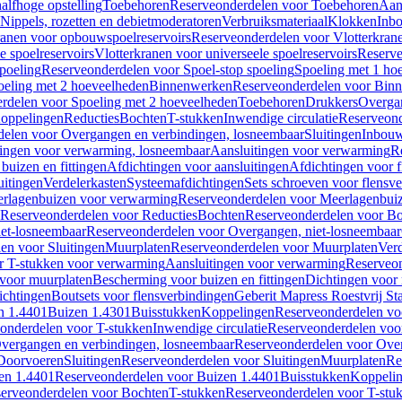
alfhoge opstelling
Toebehoren
Reserveonderdelen voor Toebehoren
Aan
Nippels, rozetten en debietmoderatoren
Verbruiksmateriaal
Klokken
Inbo
ranen voor opbouwspoelreservoirs
Reserveonderdelen voor Vlotterkran
 spoelreservoirs
Vlotterkranen voor universeele spoelreservoirs
Reserve
spoeling
Reserveonderdelen voor Spoel-stop spoeling
Spoeling met 1 ho
oeling met 2 hoeveelheden
Binnenwerken
Reserveonderdelen voor Bin
rdelen voor Spoeling met 2 hoeveelheden
Toebehoren
Drukkers
Overga
oppelingen
Reducties
Bochten
T-stukken
Inwendige circulatie
Reserveond
elen voor Overgangen en verbindingen, losneembaar
Sluitingen
Inbou
ingen voor verwarming, losneembaar
Aansluitingen voor verwarming
R
buizen en fittingen
Afdichtingen voor aansluitingen
Afdichtingen voor f
uitingen
Verdelerkasten
Systeemafdichtingen
Sets schroeven voor flensv
rlagenbuizen voor verwarming
Reserveonderdelen voor Meerlagenbui
Reserveonderdelen voor Reducties
Bochten
Reserveonderdelen voor B
et-losneembaar
Reserveonderdelen voor Overgangen, niet-losneembaar
en voor Sluitingen
Muurplaten
Reserveonderdelen voor Muurplaten
Verd
r T-stukken voor verwarming
Aansluitingen voor verwarming
Reserveon
s voor muurplaten
Bescherming voor buizen en fittingen
Dichtingen voor
ichtingen
Boutsets voor flensverbindingen
Geberit Mapress Roestvrij St
n 1.4401
Buizen 1.4301
Buisstukken
Koppelingen
Reserveonderdelen vo
onderdelen voor T-stukken
Inwendige circulatie
Reserveonderdelen voor
vergangen en verbindingen, losneembaar
Reserveonderdelen voor Over
Doorvoeren
Sluitingen
Reserveonderdelen voor Sluitingen
Muurplaten
Re
en 1.4401
Reserveonderdelen voor Buizen 1.4401
Buisstukken
Koppeli
erveonderdelen voor Bochten
T-stukken
Reserveonderdelen voor T-stu