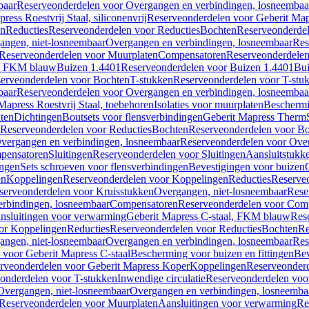
baar
Reserveonderdelen voor Overgangen en verbindingen, losneembaa
ress Roestvrij Staal, siliconenvrij
Reserveonderdelen voor Geberit Mapre
en
Reducties
Reserveonderdelen voor Reducties
Bochten
Reserveonderde
angen, niet-losneembaar
Overgangen en verbindingen, losneembaar
Res
Reserveonderdelen voor Muurplaten
Compensatoren
Reserveonderdele
al, FKM blauw
Buizen 1.4401
Reserveonderdelen voor Buizen 1.4401
Bui
erveonderdelen voor Bochten
T-stukken
Reserveonderdelen voor T-stu
baar
Reserveonderdelen voor Overgangen en verbindingen, losneembaa
apress Roestvrij Staal, toebehoren
Isolaties voor muurplaten
Beschermin
ten
Dichtingen
Boutsets voor flensverbindingen
Geberit Mapress Therm
Reserveonderdelen voor Reducties
Bochten
Reserveonderdelen voor B
vergangen en verbindingen, losneembaar
Reserveonderdelen voor Over
pensatoren
Sluitingen
Reserveonderdelen voor Sluitingen
Aansluitstukk
ingen
Sets schroeven voor flensverbindingen
Bevestigingen voor buizen
en
Koppelingen
Reserveonderdelen voor Koppelingen
Reducties
Reserveo
serveonderdelen voor Kruisstukken
Overgangen, niet-losneembaar
Rese
rbindingen, losneembaar
Compensatoren
Reserveonderdelen voor Com
nsluitingen voor verwarming
Geberit Mapress C-staal, FKM blauw
Res
or Koppelingen
Reducties
Reserveonderdelen voor Reducties
Bochten
Re
angen, niet-losneembaar
Overgangen en verbindingen, losneembaar
Res
voor Geberit Mapress C-staal
Bescherming voor buizen en fittingen
Bev
rveonderdelen voor Geberit Mapress Koper
Koppelingen
Reserveonder
onderdelen voor T-stukken
Inwendige circulatie
Reserveonderdelen voor
Overgangen, niet-losneembaar
Overgangen en verbindingen, losneemba
Reserveonderdelen voor Muurplaten
Aansluitingen voor verwarming
Re