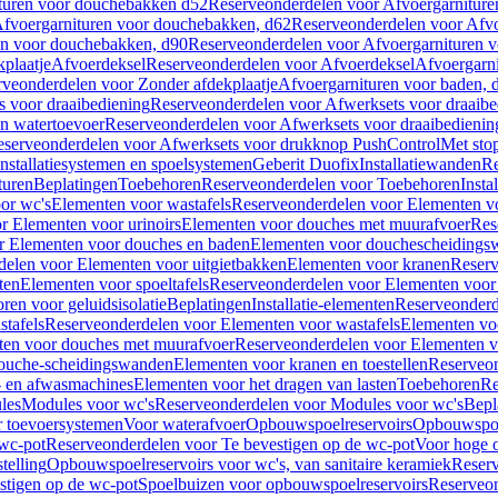
turen voor douchebakken d52
Reserveonderdelen voor Afvoergarnitur
fvoergarnituren voor douchebakken, d62
Reserveonderdelen voor Afvo
en voor douchebakken, d90
Reserveonderdelen voor Afvoergarnituren 
plaatje
Afvoerdeksel
Reserveonderdelen voor Afvoerdeksel
Afvoergarn
veonderdelen voor Zonder afdekplaatje
Afvoergarnituren voor baden, 
s voor draaibediening
Reserveonderdelen voor Afwerksets voor draaibe
en watertoevoer
Reserveonderdelen voor Afwerksets voor draaibedienin
serveonderdelen voor Afwerksets voor drukknop PushControl
Met sto
Installatiesystemen en spoelsystemen
Geberit Duofix
Installatiewanden
Re
turen
Beplatingen
Toebehoren
Reserveonderdelen voor Toebehoren
Insta
or wc's
Elementen voor wastafels
Reserveonderdelen voor Elementen vo
r Elementen voor urinoirs
Elementen voor douches met muurafvoer
Res
r Elementen voor douches en baden
Elementen voor douchescheidings
elen voor Elementen voor uitgietbakken
Elementen voor kranen
Reserv
ten
Elementen voor spoeltafels
Reserveonderdelen voor Elementen voor 
ren voor geluidsisolatie
Beplatingen
Installatie-elementen
Reserveonderde
tafels
Reserveonderdelen voor Elementen voor wastafels
Elementen voo
ten voor douches met muurafvoer
Reserveonderdelen voor Elementen v
douche-scheidingswanden
Elementen voor kranen en toestellen
Reserveon
- en afwasmachines
Elementen voor het dragen van lasten
Toebehoren
Re
les
Modules voor wc's
Reserveonderdelen voor Modules voor wc's
Bepl
 toevoersystemen
Voor waterafvoer
Opbouwspoelreservoirs
Opbouwspoel
 wc-pot
Reserveonderdelen voor Te bevestigen op de wc-pot
Voor hoge o
telling
Opbouwspoelreservoirs voor wc's, van sanitaire keramiek
Reserv
stigen op de wc-pot
Spoelbuizen voor opbouwspoelreservoirs
Reserveon