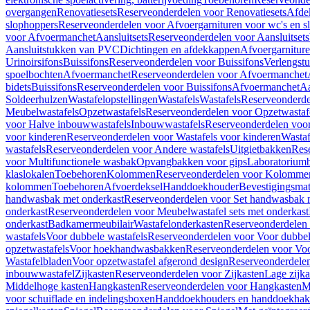
overgangen
Renovatiesets
Reserveonderdelen voor Renovatiesets
Afde
slophoppers
Reserveonderdelen voor Afvoergarnituren voor wc's en s
voor Afvoermanchet
Aansluitsets
Reserveonderdelen voor Aansluitsets
Aansluitstukken van PVC
Dichtingen en afdekkappen
Afvoergarniture
Urinoirsifons
Buissifons
Reserveonderdelen voor Buissifons
Verlengst
spoelbochten
Afvoermanchet
Reserveonderdelen voor Afvoermanchet
bidets
Buissifons
Reserveonderdelen voor Buissifons
Afvoermanchet
Aa
Soldeerhulzen
Wastafelopstellingen
Wastafels
Wastafels
Reserveonderde
Meubelwastafels
Opzetwastafels
Reserveonderdelen voor Opzetwastaf
voor Halve inbouwwastafels
Inbouwwastafels
Reserveonderdelen voo
voor kinderen
Reserveonderdelen voor Wastafels voor kinderen
Wastaf
wastafels
Reserveonderdelen voor Andere wastafels
Uitgietbakken
Res
voor Multifunctionele wasbak
Opvangbakken voor gips
Laboratorium
klaslokalen
Toebehoren
Kolommen
Reserveonderdelen voor Kolomme
kolommen
Toebehoren
Afvoerdeksel
Handdoekhouder
Bevestigingsmat
handwasbak met onderkast
Reserveonderdelen voor Set handwasbak 
onderkast
Reserveonderdelen voor Meubelwastafel sets met onderkast
onderkast
Badkamermeubilair
Wastafelonderkasten
Reserveonderdelen 
wastafels
Voor dubbele wastafels
Reserveonderdelen voor Voor dubbel
opzetwastafels
Voor hoekhandwasbakken
Reserveonderdelen voor V
Wastafelbladen
Voor opzetwastafel afgerond design
Reserveonderdelen
inbouwwastafel
Zijkasten
Reserveonderdelen voor Zijkasten
Lage zijka
Middelhoge kasten
Hangkasten
Reserveonderdelen voor Hangkasten
M
voor schuiflade en indelingsboxen
Handdoekhouders en handdoekha