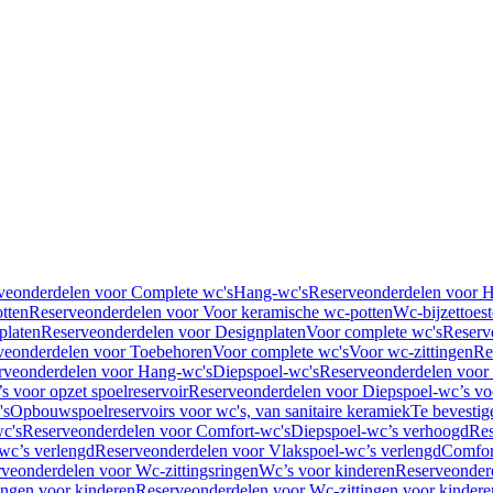
veonderdelen voor Complete wc's
Hang-wc's
Reserveonderdelen voor 
tten
Reserveonderdelen voor Voor keramische wc-potten
Wc-bijzettoest
platen
Reserveonderdelen voor Designplaten
Voor complete wc's
Reserv
veonderdelen voor Toebehoren
Voor complete wc's
Voor wc-zittingen
Re
rveonderdelen voor Hang-wc's
Diepspoel-wc's
Reserveonderdelen voor
s voor opzet spoelreservoir
Reserveonderdelen voor Diepspoel-wc’s voo
's
Opbouwspoelreservoirs voor wc's, van sanitaire keramiek
Te bevestig
c's
Reserveonderdelen voor Comfort-wc's
Diepspoel-wc’s verhoogd
Res
wc’s verlengd
Reserveonderdelen voor Vlakspoel-wc’s verlengd
Comfor
veonderdelen voor Wc-zittingsringen
Wc’s voor kinderen
Reserveonder
ingen voor kinderen
Reserveonderdelen voor Wc-zittingen voor kindere