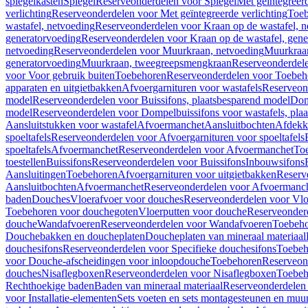
spiegelkasten
Spiegel
Reserveonderdelen voor Spiegel
Met geïntegreerd
verlichting
Reserveonderdelen voor Met geïntegreerde verlichting
Toeb
wastafel, netvoeding
Reserveonderdelen voor Kraan op de wastafel, n
generatorvoeding
Reserveonderdelen voor Kraan op de wastafel, gene
netvoeding
Reserveonderdelen voor Muurkraan, netvoeding
Muurkraan
generatorvoeding
Muurkraan, tweegreepsmengkraan
Reserveonderdel
voor Voor gebruik buiten
Toebehoren
Reserveonderdelen voor Toebeh
apparaten en uitgietbakken
Afvoergarnituren voor wastafels
Reserveond
model
Reserveonderdelen voor Buissifons, plaatsbesparend model
Dom
model
Reserveonderdelen voor Dompelbuissifons voor wastafels, pla
Aansluitstukken voor wastafel
Afvoermanchet
Aansluitbochten
Afdekk
spoeltafels
Reserveonderdelen voor Afvoergarnituren voor spoeltafels
spoeltafels
Afvoermanchet
Reserveonderdelen voor Afvoermanchet
To
toestellen
Buissifons
Reserveonderdelen voor Buissifons
Inbouwsifons
Aansluitingen
Toebehoren
Afvoergarnituren voor uitgietbakken
Reserv
Aansluitbochten
Afvoermanchet
Reserveonderdelen voor Afvoermanc
baden
Douches
Vloerafvoer voor douches
Reserveonderdelen voor Vlo
Toebehoren voor douchegoten
Vloerputten voor douche
Reserveonder
douche
Wandafvoeren
Reserveonderdelen voor Wandafvoeren
Toebeho
Douchebakken en doucheplaten
Doucheplaten van mineraal materiaal
douchesifons
Reserveonderdelen voor Specifieke douchesifons
Toebeh
voor Douche-afscheidingen voor inloopdouche
Toebehoren
Reserveon
douches
Nisaflegboxen
Reserveonderdelen voor Nisaflegboxen
Toebeh
Rechthoekige baden
Baden van mineraal materiaal
Reserveonderdelen 
voor Installatie-elementen
Sets voeten en sets montagesteunen en muu