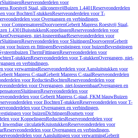
r
Sluitingen
Reserveonderdelen voor
ss Roestvrij Staal, siliconenvrij
Buizen 1.4401
Reserveonderdelen
len voor Bochten
T-stukken
Reserveonderdelen voor T-
erveonderdelen voor Overgangen en verbindingen,
n voor Compensatoren
Doorvoeren
Geberit Mapress Roestvrij Staal,
zen 1.4301
Buisstukken
Koppelingen
Reserveonderdelen voor
kken
Overgangen, niet-losneembaar
Reserveonderdelen voor
r
Sluitingen
Reserveonderdelen voor Sluitingen
Doorvoeren
Geberit
g voor buizen en fittingen
Bevestigingen voor buizen
Bevestigingen
Systeembuizen Therm
Fittingen
Reserveonderdelen voor
ochten
T-stukken
Reserveonderdelen voor T-stukken
Overgangen, niet-
gangen en verbindingen,
en voor verwarming
Reserveonderdelen voor Aansluitstukken voor
Geberit Mapress C-staal
Geberit Mapress C-staal
Reserveonderdelen
nderdelen voor Reducties
Bochten
Reserveonderdelen voor
rveonderdelen voor Overgangen, niet-losneembaar
Overgangen en
pensatoren
Sluitingen
Reserveonderdelen voor
erveonderdelen voor Geberit Mapress C-staal, FKM blauw
Buizen
serveonderdelen voor Bochten
T-stukken
Reserveonderdelen voor T-
erveonderdelen voor Overgangen en verbindingen,
estigingen voor buizen
Dichtingen
Boutsets voor
delen voor Koppelingen
Reducties
Reserveonderdelen voor
 Inwendige circulatie
Kruisstukken
Reserveonderdelen voor
ar
Reserveonderdelen voor Overgangen en verbindingen,
serveonderdelen voor Aansluitingen voor verwarming
Geberit