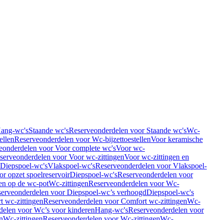
Hang-wc's
Staande wc's
Reserveonderdelen voor Staande wc's
Wc-
ellen
Reserveonderdelen voor Wc-bijzettoestellen
Voor keramische
eonderdelen voor Voor complete wc's
Voor wc-
serveonderdelen voor Voor wc-zittingen
Voor wc-zittingen en
 Diepspoel-wc's
Vlakspoel-wc's
Reserveonderdelen voor Vlakspoel-
r opzet spoelreservoir
Diepspoel-wc's
Reserveonderdelen voor
en op de wc-pot
Wc-zittingen
Reserveonderdelen voor Wc-
erveonderdelen voor Diepspoel-wc’s verhoogd
Diepspoel-wc's
t wc-zittingen
Reserveonderdelen voor Comfort wc-zittingen
Wc-
delen voor Wc’s voor kinderen
Hang-wc's
Reserveonderdelen voor
n
Wc-zittingen
Reserveonderdelen voor Wc-zittingen
Wc-