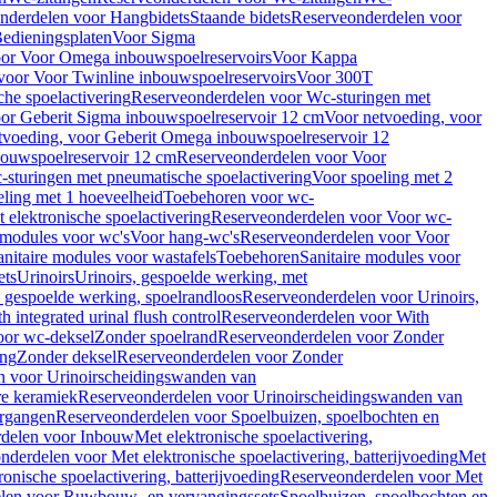
nderdelen voor Hangbidets
Staande bidets
Reserveonderdelen voor
edieningsplaten
Voor Sigma
or Voor Omega inbouwspoelreservoirs
Voor Kappa
voor Voor Twinline inbouwspoelreservoirs
Voor 300T
che spoelactivering
Reserveonderdelen voor Wc-sturingen met
or Geberit Sigma inbouwspoelreservoir 12 cm
Voor netvoeding, voor
tvoeding, voor Geberit Omega inbouwspoelreservoir 12
bouwspoelreservoir 12 cm
Reserveonderdelen voor Voor
sturingen met pneumatische spoelactivering
Voor spoeling met 2
ling met 1 hoeveelheid
Toebehoren voor wc-
 elektronische spoelactivering
Reserveonderdelen voor Voor wc-
 modules voor wc's
Voor hang-wc's
Reserveonderdelen voor Voor
anitaire modules voor wastafels
Toebehoren
Sanitaire modules voor
ets
Urinoirs
Urinoirs, gespoelde werking, met
, gespoelde werking, spoelrandloos
Reserveonderdelen voor Urinoirs,
h integrated urinal flush control
Reserveonderdelen voor With
oor wc-deksel
Zonder spoelrand
Reserveonderdelen voor Zonder
ing
Zonder deksel
Reserveonderdelen voor Zonder
n voor Urinoirscheidingswanden van
re keramiek
Reserveonderdelen voor Urinoirscheidingswanden van
ergangen
Reserveonderdelen voor Spoelbuizen, spoelbochten en
delen voor Inbouw
Met elektronische spoelactivering,
nderdelen voor Met elektronische spoelactivering, batterijvoeding
Met
ronische spoelactivering, batterijvoeding
Reserveonderdelen voor Met
len voor Ruwbouw- en vervangingssets
Spoelbuizen, spoelbochten en