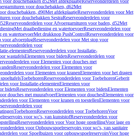
en voor douchebakken d52
Met afdekplaatje
Reserveonderdelen voor
ergarnituren voor douchebakken, d62
Met
voor douchebakken, d90
Met afdekplaatje
Reserveonderdelen voor Met
ituren voor douchebakken Sestra
Reserveonderdelen voor
d52
Reserveonderdelen voor Afvoergarnituren voor baden, d52
Met
diening
Met draaibediening en watertoevoer
Reserveonderdelen voor
g en watertoevoer
Met drukknop PushControl
Reserveonderdelen voor
p voor afvoerplug
Reserveonderdelen voor Met stop voor
serveonderdelen voor
llatie-elementen
Reserveonderdelen voor Installatie-
or wastafels
Elementen voor bidets
Reserveonderdelen voor
erveonderdelen voor Elementen voor douches met
wanden
Reserveonderdelen voor Elementen voor
eonderdelen voor Elementen voor kranen
Elementen voor het dragen
spoeltafels
Toebehoren
Reserveonderdelen voor Toebehoren
Geberit
len voor Installatie-elementen
Elementen voor
r bidets
Reserveonderdelen voor Elementen voor bidets
Elementen
oor douches met muurafvoer
Elementen voor douches
Elementen voor
derdelen voor Elementen voor kranen en toestellen
Elementen voor
serveonderdelen voor
atingen
Toebehoren
Reserveonderdelen voor Toebehoren
Voor
reservoirs voor wc's, van kunststof
Reserveonderdelen voor
pstelling
Reserveonderdelen voor Voor hoge opstelling
Voor lage en
eonderdelen voor Opbouwspoelreservoirs voor wc's, van sanitaire
derdelen voor Spoelbuizen voor opbouwspoelreservoirs
Voor hoge