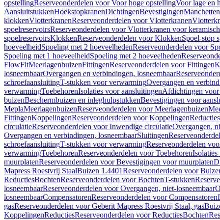
opstelling
Reserveonderdelen voor Voor hoge opstelling
Voor lage en h
Aansluitstukken
Hoekstopkranen
Dichtingen
Bevestigingen
Manchetten
klokken
Vlotterkranen
Reserveonderdelen voor Vlotterkranen
Vlotterk
spoelreservoirs
Reserveonderdelen voor Vlotterkranen voor keramische
spoelreservoirs
Klokken
Reserveonderdelen voor Klokken
Spoel-stop 
hoeveelheid
Spoeling met 2 hoeveelheden
Reserveonderdelen voor Sp
Spoeling met 1 hoeveelheid
Spoeling met 2 hoeveelheden
Reserveonde
FlowFit
Meerlagenbuizen
Fittingen
Reserveonderdelen voor Fittingen
K
losneembaar
Overgangen en verbindingen, losneembaar
Reserveonderd
schroefaansluiting
T-stukken voor verwarming
Overgangen en verbind
verwarming
Toebehoren
Isolaties voor aansluitingen
Afdichtingen voor 
buizen
Beschermbuizen en inleghulpstukken
Bevestigingen voor aansl
Mepla
Meerlagenbuizen
Reserveonderdelen voor Meerlagenbuizen
Mee
Fittingen
Koppelingen
Reserveonderdelen voor Koppelingen
Reducties
circulatie
Reserveonderdelen voor Inwendige circulatie
Overgangen, ni
Overgangen en verbindingen, losneembaar
Sluitingen
Reserveonderdel
schroefaansluiting
T-stukken voor verwarming
Reserveonderdelen voo
verwarming
Toebehoren
Reserveonderdelen voor Toebehoren
Isolatie
muurplaten
Reserveonderdelen voor Bevestigingen voor muurplaten
D
Mapress Roestvrij Staal
Buizen 1.4401
Reserveonderdelen voor Buize
Reducties
Bochten
Reserveonderdelen voor Bochten
T-stukken
Reserve
losneembaar
Reserveonderdelen voor Overgangen, niet-losneembaar
O
losneembaar
Compensatoren
Reserveonderdelen voor Compensatoren
gas
Reserveonderdelen voor Geberit Mapress Roestvrij Staal, gas
Buiz
Koppelingen
Reducties
Reserveonderdelen voor Reducties
Bochten
Res