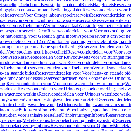
t spoeling
Toebehoren
Bevestigingsmateriaal
Bidets
Hangbidets
Reserveo
ingsplaten en wc-sturingen
Bedieningsplaten
Reserveonderdelen voor B
elreservoirs
Voor Omega inbouwspoelreservoirs
Reserveonderdelen vo
elreservoirs
Voor Twinline inbouwspoelreservoirs
Reserveonderdelen 
lreservoirs
Toebehoren
Verbruiksmateriaal
Wc-sturingen met elektronis
bouwspoelreservoir 12 cm
Reserveonderdelen voor Voor netvoeding, vo
or netvoeding, voor Geberit Sigma inbouwspoelreservoir 8 cm
Voor ne
bouwspoelreservoir 12 cm
Voor batterijvoeding, voor Geberit Sigma in
turingen met pneumatische spoelactivering
Reserveonderdelen voor Wc-
eden
Voor spoeling met 1 hoeveelheid
Reserveonderdelen voor Voor spoe
bouwsets
Reserveonderdelen voor Ruwbouwsets
Voor wc-sturingen met
e modules
Sanitaire modules voor wc's
Reserveonderdelen voor Sanitaire
's
Toebehoren
Reserveonderdelen voor Toebehoren
Verbruiksmateriaal
S
- en staande bidets
Reserveonderdelen voor Voor hang- en staande bid
spoelrand
Zonder deksel
Reserveonderdelen voor Zonder deksel
Urinoirs
ring
Reserveonderdelen voor Voor opbouw- en inbouwurinoirsturing
Wit
 wc-deksel
Reserveonderdelen voor Urinoirs gespoelde werking, met / v
rs waterloze werking
Reserveonderdelen voor Urinoirs waterloze werk
idingswanden
Urinoirscheidingswanden van kunststof
Reserveonderdele
rinoirscheidingswanden van glas
Urinoirscheidingswanden van sanitai
inoirdeksel
Sifons en sifontoebehoren
Spoelbuizen, spoelbochten en ov
tstukken voor sanitaire toestellen
Urinoirsturingen
Inbouw
Reserveonder
, netvoeding
Met elektronische spoelactivering, batterijvoeding
Reserveo
he spoelactivering
Opbouw
Reserveonderdelen voor Opbouw
Met elekt
rdelen voor Toebehoren
Ruwbouw- en vervangingssets
Reserveonderde