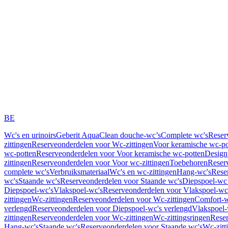
BE
Wc's en urinoirs
Geberit AquaClean douche-wc’s
Complete wc's
Reser
zittingen
Reserveonderdelen voor Wc-zittingen
Voor keramische wc-po
wc-potten
Reserveonderdelen voor Voor keramische wc-potten
Design
zittingen
Reserveonderdelen voor Voor wc-zittingen
Toebehoren
Reser
complete wc's
Verbruiksmateriaal
Wc's en wc-zittingen
Hang-wc's
Rese
wc's
Staande wc's
Reserveonderdelen voor Staande wc's
Diepspoel-wc’
Diepspoel-wc's
Vlakspoel-wc's
Reserveonderdelen voor Vlakspoel-wc
zittingen
Wc-zittingen
Reserveonderdelen voor Wc-zittingen
Comfort-w
verlengd
Reserveonderdelen voor Diepspoel-wc's verlengd
Vlakspoel-
zittingen
Reserveonderdelen voor Wc-zittingen
Wc-zittingsringen
Reser
Hang-wc's
Staande wc's
Reserveonderdelen voor Staande wc's
Wc-zitt