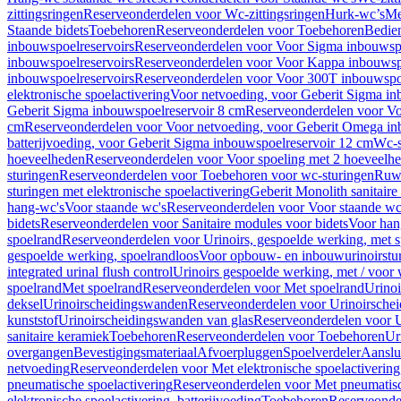
zittingsringen
Reserveonderdelen voor Wc-zittingsringen
Hurk-wc’s
Me
Staande bidets
Toebehoren
Reserveonderdelen voor Toebehoren
Bedien
inbouwspoelreservoirs
Reserveonderdelen voor Voor Sigma inbouwspo
inbouwspoelreservoirs
Reserveonderdelen voor Voor Kappa inbouwspo
inbouwspoelreservoirs
Reserveonderdelen voor Voor 300T inbouwspoe
elektronische spoelactivering
Voor netvoeding, voor Geberit Sigma in
Geberit Sigma inbouwspoelreservoir 8 cm
Reserveonderdelen voor Vo
cm
Reserveonderdelen voor Voor netvoeding, voor Geberit Omega in
batterijvoeding, voor Geberit Sigma inbouwspoelreservoir 12 cm
Wc-s
hoeveelheden
Reserveonderdelen voor Voor spoeling met 2 hoeveelh
sturingen
Reserveonderdelen voor Toebehoren voor wc-sturingen
Ruw
sturingen met elektronische spoelactivering
Geberit Monolith sanitair
hang-wc's
Voor staande wc's
Reserveonderdelen voor Voor staande wc
bidets
Reserveonderdelen voor Sanitaire modules voor bidets
Voor hang
spoelrand
Reserveonderdelen voor Urinoirs, gespoelde werking, met 
gespoelde werking, spoelrandloos
Voor opbouw- en inbouwurinoirstu
integrated urinal flush control
Urinoirs gespoelde werking, met / voor
spoelrand
Met spoelrand
Reserveonderdelen voor Met spoelrand
Urinoi
deksel
Urinoirscheidingswanden
Reserveonderdelen voor Urinoirsche
kunststof
Urinoirscheidingswanden van glas
Reserveonderdelen voor U
sanitaire keramiek
Toebehoren
Reserveonderdelen voor Toebehoren
Ur
overgangen
Bevestigingsmateriaal
Afvoerpluggen
Spoelverdeler
Aanslui
netvoeding
Reserveonderdelen voor Met elektronische spoelactivering
pneumatische spoelactivering
Reserveonderdelen voor Met pneumatisc
elektronische spoelactivering, batterijvoeding
Toebehoren
Reserveonde