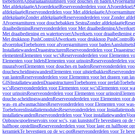
toebehoren
Apparaataansluitingen voor douches en baden
Afvoergarni
Met afdekplaatje
Afvoerdeksel
Reserveonderdelen voor Afvoerdeksel
A
afdekplaatje
Reserveonderdelen voor Met afdekplaatje
Afvoergarnitur
afdekplaatje
Zonder afdekplaatje
Reserveonderdelen voor Zonder afdek
Afvoergarnituren voor douchebakken Sestra
Zonder afdekplaatje
Reser
draaibediening
Reserveonderdelen voor Met draaibediening
Afwerkset
Met draaibediening en watertoevoer
Afwerksets voor draaibediening 
Met drukknop PushControl
Afwerksets voor drukknop PushControl
Re
afvoerplug
Toebehoren voor afvoergarnituren voor baden
Aansluitsets
Installatiewanden
Draagstructuren
Reserveonderdelen voor Draagstruc
elementen
Elementen voor wc's
Reserveonderdelen voor Elementen vo
Elementen voor bidets
Elementen voor urinoirs
Reserveonderdelen voo
muurafvoer
Elementen voor douches en baden
Reserveonderdelen voo
douchescheidingswanden
Elementen voor uitgietbakken
Reserveonderd
van lasten
Reserveonderdelen voor Elementen voor het dragen van las
GIS
Installatiewanden
Draagstructuren
Toebehoren voor prefab
Toebeho
wc's
Reserveonderdelen voor Elementen voor wc's
Elementen voor was
voor urinoirs
Reserveonderdelen voor Elementen voor urinoirs
Elemen
douche-scheidingswanden
Reserveonderdelen voor Elementen voor 
was- en afwasmachines
Reserveonderdelen voor Elementen voor was
Toebehoren
Installatiemodules
Reserveonderdelen voor Installatiemodu
installatiewanden
Reserveonderdelen voor Voor installatiewanden
Voor
Opbouwspoelreservoirs voor wc's, van kunststof
Te bevestigen op de
halfhoge opstelling
Reserveonderdelen voor Voor lage en halfhoge ops
keramiek
Te bevestigen op de wc-pot
Reserveonderdelen voor Te beve