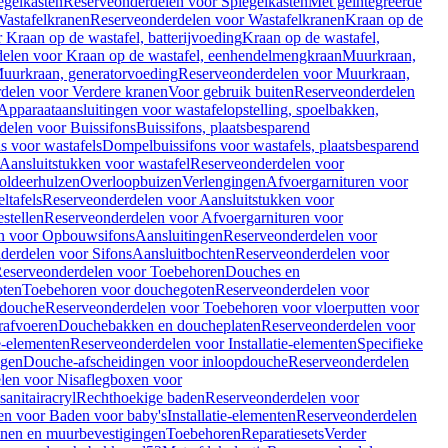
egelkasten
Reserveonderdelen voor Spiegelkasten
Met geïntegreerde
astafelkranen
Reserveonderdelen voor Wastafelkranen
Kraan op de
Kraan op de wastafel, batterijvoeding
Kraan op de wastafel,
elen voor Kraan op de wastafel, eenhendelmengkraan
Muurkraan,
uurkraan, generatorvoeding
Reserveonderdelen voor Muurkraan,
delen voor Verdere kranen
Voor gebruik buiten
Reserveonderdelen
Apparaataansluitingen voor wastafelopstelling, spoelbakken,
delen voor Buissifons
Buissifons, plaatsbesparend
s voor wastafels
Dompelbuissifons voor wastafels, plaatsbesparend
Aansluitstukken voor wastafel
Reserveonderdelen voor
oldeerhulzen
Overloopbuizen
Verlengingen
Afvoergarnituren voor
ltafels
Reserveonderdelen voor Aansluitstukken voor
stellen
Reserveonderdelen voor Afvoergarnituren voor
n voor Opbouwsifons
Aansluitingen
Reserveonderdelen voor
derdelen voor Sifons
Aansluitbochten
Reserveonderdelen voor
eserveonderdelen voor Toebehoren
Douches en
oten
Toebehoren voor douchegoten
Reserveonderdelen voor
 douche
Reserveonderdelen voor Toebehoren voor vloerputten voor
rafvoeren
Douchebakken en doucheplaten
Reserveonderdelen voor
ie-elementen
Reserveonderdelen voor Installatie-elementen
Specifieke
ngen
Douche-afscheidingen voor inloopdouche
Reserveonderdelen
len voor Nisaflegboxen voor
anitairacryl
Rechthoekige baden
Reserveonderdelen voor
en voor Baden voor baby's
Installatie-elementen
Reserveonderdelen
unen en muurbevestigingen
Toebehoren
Reparatiesets
Verder