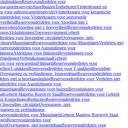
sluitstukken
Reserveonderdelen voor
uwspoelreservoirs
Spoelbuizen
Toebehoren
Vlotterkranen en
en voor opbouwspoelreservoirs
Vlotterkranen voor keramische
onderdelen voor Vlotterkranen voor universeele
eveelheid
Reserveonderdelen voor Spoeling met 1
nenwerken
Spoeling met 1 hoeveelheid
Reserveonderdelen voor
ngen
Afsluitstoppen
Toevoersystemen
Geberit
erdelen voor Inwendige circulatie
Overgangen, niet-
wdozen
Muurplaten
Reserveonderdelen voor Muurplaten
Verdelers met
eserveonderdelen voor Aansluitingen voor
ittingen
Afdekking voor fittingen
Bevestigingen voor
erbindingen
Verbruiksmateriaal
Geberit
zen voor verwarming
Fittingen
Reserveonderdelen voor
ochten
T-stukken
Reserveonderdelen voor T-stukken
Inwendige
Overgangen en verbindingen, losneembaar
Reserveonderdelen voor
elers met schroefaansluiting
Reserveonderdelen voor Verdelers met
derdelen voor Aansluitingen voor
 muurplaten
Bevestigingen voor buizen
Bevestigingen voor
aal
Geberit Mapress Roestvrij Staal
Reserveonderdelen voor Geberit
or Koppelingen
Reducties
Reserveonderdelen voor
 Inwendige circulatie
Overgangen, niet-
gangen en verbindingen,
serveonderdelen voor Muurplaten
Geberit Mapress Roestvrij Staal,
ngen
Reserveonderdelen voor
kken
Overgangen, niet-losneembaar
Reserveonderdelen voor