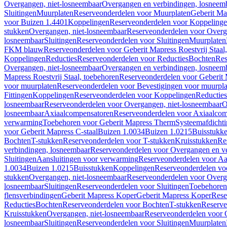
Overgangen, niet-losneembaar
Overgangen en verbindingen, losneem
Sluitingen
Muurplaten
Reserveonderdelen voor Muurplaten
Geberit Map
voor Buizen 1.4401
Koppelingen
Reserveonderdelen voor Koppeling
stukken
Overgangen, niet-losneembaar
Reserveonderdelen voor Overg
losneembaar
Sluitingen
Reserveonderdelen voor Sluitingen
Muurplaten
FKM blauw
Reserveonderdelen voor Geberit Mapress Roestvrij Sta
Koppelingen
Reducties
Reserveonderdelen voor Reducties
Bochten
Res
Overgangen, niet-losneembaar
Overgangen en verbindingen, losneem
Mapress Roestvrij Staal, toebehoren
Reserveonderdelen voor Geberit M
voor muurplaten
Reserveonderdelen voor Bevestigingen voor muurpla
Fittingen
Koppelingen
Reserveonderdelen voor Koppelingen
Reducties
losneembaar
Reserveonderdelen voor Overgangen, niet-losneembaar
O
losneembaar
Axiaalcompensatoren
Reserveonderdelen voor Axiaalcom
verwarming
Toebehoren voor Geberit Mapress Therm
Systeemafdicht
voor Geberit Mapress C-staal
Buizen 1.0034
Buizen 1.0215
Buisstukk
Bochten
T-stukken
Reserveonderdelen voor T-stukken
Kruisstukken
Re
verbindingen, losneembaar
Reserveonderdelen voor Overgangen en ve
Sluitingen
Aansluitingen voor verwarming
Reserveonderdelen voor Aa
1.0034
Buizen 1.0215
Buisstukken
Koppelingen
Reserveonderdelen vo
stukken
Overgangen, niet-losneembaar
Reserveonderdelen voor Overg
losneembaar
Sluitingen
Reserveonderdelen voor Sluitingen
Toebehoren 
flensverbindingen
Geberit Mapress Koper
Geberit Mapress Koper
Rese
Reducties
Bochten
Reserveonderdelen voor Bochten
T-stukken
Reserve
Kruisstukken
Overgangen, niet-losneembaar
Reserveonderdelen voor 
losneembaar
Sluitingen
Reserveonderdelen voor Sluitingen
Muurplaten