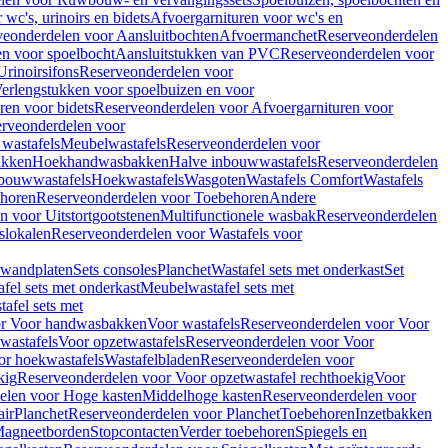
wc's, urinoirs en bidets
Afvoergarnituren voor wc's en
veonderdelen voor Aansluitbochten
Afvoermanchet
Reserveonderdelen
n voor spoelbocht
Aansluitstukken van PVC
Reserveonderdelen voor
Urinoirsifons
Reserveonderdelen voor
erlengstukken voor spoelbuizen en voor
ren voor bidets
Reserveonderdelen voor Afvoergarnituren voor
rveonderdelen voor
wastafels
Meubelwastafels
Reserveonderdelen voor
akken
Hoekhandwasbakken
Halve inbouwwastafels
Reserveonderdelen
bouwwastafels
Hoekwastafels
Wasgoten
Wastafels Comfort
Wastafels
horen
Reserveonderdelen voor Toebehoren
Andere
n voor Uitstortgootstenen
Multifunctionele wasbak
Reserveonderdelen
slokalen
Reserveonderdelen voor Wastafels voor
rwandplaten
Sets consoles
Planchet
Wastafel sets met onderkast
Set
fel sets met onderkast
Meubelwastafel sets met
afel sets met
or Voor handwasbakken
Voor wastafels
Reserveonderdelen voor Voor
wastafels
Voor opzetwastafels
Reserveonderdelen voor Voor
or hoekwastafels
Wastafelbladen
Reserveonderdelen voor
kig
Reserveonderdelen voor Voor opzetwastafel rechthoekig
Voor
elen voor Hoge kasten
Middelhoge kasten
Reserveonderdelen voor
ir
Planchet
Reserveonderdelen voor Planchet
Toebehoren
Inzetbakken
agneetborden
Stopcontacten
Verder toebehoren
Spiegels en