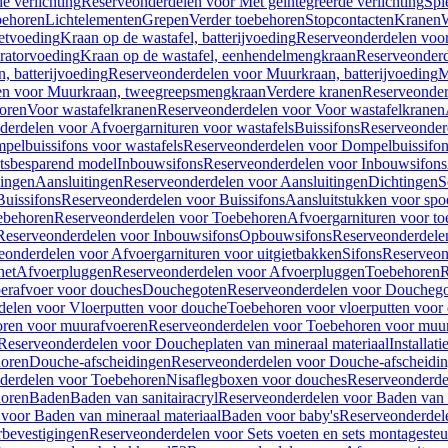
e verlichting
Reserveonderdelen voor Met geïntegreerde verlichting
Spi
ehoren
Lichtelementen
Grepen
Verder toebehoren
Stopcontacten
Kranen
W
etvoeding
Kraan op de wastafel, batterijvoeding
Reserveonderdelen voor 
ratorvoeding
Kraan op de wastafel, eenhendelmengkraan
Reserveonderd
, batterijvoeding
Reserveonderdelen voor Muurkraan, batterijvoeding
M
en voor Muurkraan, tweegreepsmengkraan
Verdere kranen
Reserveonder
oren
Voor wastafelkranen
Reserveonderdelen voor Voor wastafelkranen
erdelen voor Afvoergarnituren voor wastafels
Buissifons
Reserveonder
pelbuissifons voor wastafels
Reserveonderdelen voor Dompelbuissifon
atsbesparend model
Inbouwsifons
Reserveonderdelen voor Inbouwsifons
ingen
Aansluitingen
Reserveonderdelen voor Aansluitingen
Dichtingen
S
Buissifons
Reserveonderdelen voor Buissifons
Aansluitstukken voor spoe
ebehoren
Reserveonderdelen voor Toebehoren
Afvoergarnituren voor toe
Reserveonderdelen voor Inbouwsifons
Opbouwsifons
Reserveonderdele
eonderdelen voor Afvoergarnituren voor uitgietbakken
Sifons
Reserveon
het
Afvoerpluggen
Reserveonderdelen voor Afvoerpluggen
Toebehoren
R
erafvoer voor douches
Douchegoten
Reserveonderdelen voor Doucheg
delen voor Vloerputten voor douche
Toebehoren voor vloerputten voor
ren voor muurafvoeren
Reserveonderdelen voor Toebehoren voor muu
Reserveonderdelen voor Doucheplaten van mineraal materiaal
Installat
oren
Douche-afscheidingen
Reserveonderdelen voor Douche-afscheidi
derdelen voor Toebehoren
Nisaflegboxen voor douches
Reserveonderde
oren
Baden
Baden van sanitairacryl
Reserveonderdelen voor Baden van s
voor Baden van mineraal materiaal
Baden voor baby's
Reserveonderdel
rbevestigingen
Reserveonderdelen voor Sets voeten en sets montageste