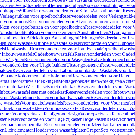
kplaten
Overig toebehoren
Bedieningshulpen
Apparaataansluitingen voor 
lophoppers
Sifons
Reserveonderdelen voor Sifons
Aansluitbochten
Reser
Verlengstukken voor spoelbocht
Reserveonderdelen voor Verlengstukke
n voor urinoirs
Reserveonderdelen voor Afvoergarnituren voor urinoirs
ukken voor spoelbuizen en voor spoelbochten
Reserveonderdelen voor V
Aansluitbochten
Reserveonderdelen voor Aansluitbochten
Afvoergarnitu
nsluitbochten
Afdekkingen
Aansluitingen
Dichtingen
Soldeerhulzen
Rese
len voor Wastafels
Dubbele wastafels
Reserveonderdelen voor Dubbele 
els
Handwasbak
Reserveonderdelen voor Handwasbak
Opzethandwasb
r Inbouwwastafels
Onderbouwwastafels
Reserveonderdelen voor Onder
els
Wasgoten
Reserveonderdelen voor Wasgoten
Halve kolommen
Toebe
erveonderdelen voor Uitgietbakken
Uitstortgootstenen
Reserveonderdele
bakken
Reserveonderdelen voor Laboratoriumbakken
Wastafels voor kla
n
Staande kolommen
Halve kolommen
Reserveonderdelen voor Halve
eriaal
Decoratieve afdekkingen
Montagehoeksteunen
Afdeklijsten
Achte
met onderkast
Wastafel sets met onderkast
Reserveonderdelen voor Wasta
Inbouwwastafel sets met onderkast
Reserveonderdelen voor Inbouwwast
voor Wastafelonderkasten
Voor handwasbakken
Reserveonderdelen vo
e wastafels
Voor meubelwastafels
Reserveonderdelen voor Voor meubel
oor hoekhandwasbakken
Voor hoekwastafels
Reserveonderdelen voor Vo
 voor Voor opzetwastafel afgerond design
Voor opzetwastafel rechthoe
sten
Reserveonderdelen voor Lage zijkasten
Hoge kasten
Reserveonderd
eer badkamermeubilair
Reserveonderdelen voor Meer badkamermeubila
ken
Lichtelementen
Houder voor wastafelplaten
Grepen
Sets voetsteunen
M